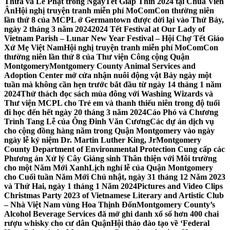
Thừa và Lễ Phật trong NgàyTết Giáp Thìn 2024 tại Chùa Viên
Ân
Hội nghị truyện tranh miễn phí MoComCon thường niên
lần thứ 8 của MCPL ở Germantown được dời lại vào Thứ Bảy,
ngày 2 tháng 3 năm 2024
2024 Tết Festival at Our Lady of
Vietnam Parish – Lunar New Year Festival – Hội Chợ Tết Giáo
Xứ Mẹ Việt Nam
Hội nghị truyện tranh miễn phí MoComCon
thường niên lần thứ 8 của Thư viện Công cộng Quận
Montgomery
Montgomery County Animal Services and
Adoption Center mở cửa nhận nuôi động vật Bảy ngày một
tuần mà không cần hẹn trước bắt đầu từ ngày 14 tháng 1 năm
2024
Thử thách đọc sách mùa đông với Washing Wizards và
Thư viện MCPL cho Trẻ em và thanh thiếu niên trong độ tuổi
đi học đến hết ngày 20 tháng 3 năm 2024
Cáo Phó và Chương
Trình Tang Lễ của Ông Đinh Văn Cương
Các dự án dịch vụ
cho cộng đồng hàng năm trong Quận Montgomery vào ngày
ngày lễ kỷ niệm Dr. Martin Luther King, Jr
Montgomery
County Department of Environmental Protection Cung cấp các
Phương án Xử lý Cây Giáng sinh Thân thiện với Môi trường
cho một Năm Mới Xanh
Lịch nghỉ lễ của Quận Montgomery
cho Cuối tuần Năm Mới Chủ nhật, ngày 31 tháng 12 Năm 2023
và Thứ Hai, ngày 1 tháng 1 Năm 2024
Pictures and Video Clips
Christmas Party 2023 of Vietnamese Literary and Artistic Club
– Nhà Việt Nam vùng Hoa Thịnh Đốn
Montgomery County’s
Alcohol Beverage Services đã mở ghi danh xổ số hơn 400 chai
rượu whisky cho cư dân Quận
Hội thảo đào tạo về ‘Federal