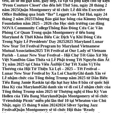
vest, áo sơ mi giặt khô, giày dép, cà vạt và phụ kiện cho sự kiện
‘Prom Couture Closet’ cho đến hết Thứ Sáu, ngày 28 tháng 2
năm 2025
Quận Montgomery sẽ tổ chức Lễ đổi tên Executive
Office Building qua Isiah “Ike” Leggett vào Thứ Hai, ngày 24
tháng 2 năm 2025
Thông Báo giải học bổng của Kimmy Dương
Foundation năm 2025 – 2026 cho Học sinh trường cao đẳng
NOVA Community College
Thông Báo Đóng Cửa Các Văn
Phòng Cơ Quan Trong quận Montgomery ở tiểu bang
Maryland & Thời Khóa Biểu Các Dịch Vụ Khi Đóng Cửa
Trong Ngày Lễ Presidents’ Day 2025
2025 Maryland Lunar
New Year Tet Festival Program by Maryland Vietnamese
Mutual Association
2025 Tết Festival at Our Lady of Vietnam
Parish – Lunar New Year Festival – Hội Chợ Tết Giáo Xứ Mẹ
Việt Nam
Đón Giao Thừa và Lễ Phật trong Tết Nguyên đán Ất
Tỵ năm 2025 tại Chùa Viên Ân
Hội Chợ Tết Xuân Vị Yêu
Thương của Hội Từ Thiện Xá Lợi – 2025 – Tết Festival –
Lunar New Year Festival by Xa Loi Charity
Ghi danh Xin vé
Lễ nhậm chức của Tổng thống Trump năm 2025 từ Dân Biểu
Tiểu Bang Jamie Raskin tại địa hạt hay khu 8 bầu cử quốc hội
Hoa Kỳ của Maryland
Ghi danh xin vé đi coi Lễ nhậm chức của
Tổng thống Trump năm 2025 từ Thượng nghị sĩ Hoa Kỳ Van
Hollen của Tiểu Bang Maryland
Quận Montgomery sẽ tổ chức
‘Friendship Picnic’ miễn phí lần thứ 10 tại Wheaton vào Chủ
Nhật, ngày 15 tháng 9 năm 2024
2024 Silver Spring Jazz
Festival
Quận Montgomery sẽ tổ chức Hội thảo ‘Ready