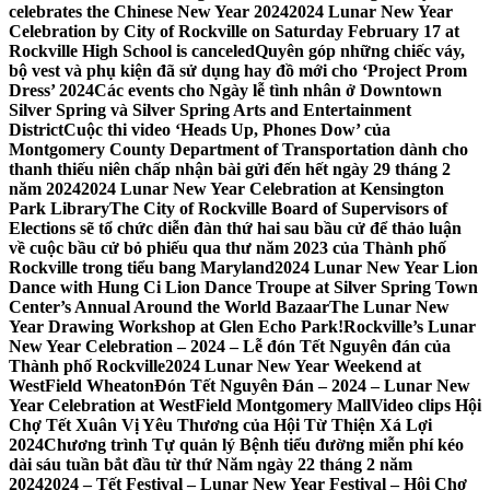
celebrates the Chinese New Year 2024
2024 Lunar New Year
Celebration by City of Rockville on Saturday February 17 at
Rockville High School is canceled
Quyên góp những chiếc váy,
bộ vest và phụ kiện đã sử dụng hay đồ mới cho ‘Project Prom
Dress’ 2024
Các events cho Ngày lễ tình nhân ở Downtown
Silver Spring và Silver Spring Arts and Entertainment
District
Cuộc thi video ‘Heads Up, Phones Dow’ của
Montgomery County Department of Transportation dành cho
thanh thiếu niên chấp nhận bài gửi đến hết ngày 29 tháng 2
năm 2024
2024 Lunar New Year Celebration at Kensington
Park Library
The City of Rockville Board of Supervisors of
Elections sẽ tổ chức diễn đàn thứ hai sau bầu cử để thảo luận
về cuộc bầu cử bỏ phiếu qua thư năm 2023 của Thành phố
Rockville trong tiểu bang Maryland
2024 Lunar New Year Lion
Dance with Hung Ci Lion Dance Troupe at Silver Spring Town
Center’s Annual Around the World Bazaar
The Lunar New
Year Drawing Workshop at Glen Echo Park!
Rockville’s Lunar
New Year Celebration – 2024 – Lễ đón Tết Nguyên đán của
Thành phố Rockville
2024 Lunar New Year Weekend at
WestField Wheaton
Đón Tết Nguyên Đán – 2024 – Lunar New
Year Celebration at WestField Montgomery Mall
Video clips Hội
Chợ Tết Xuân Vị Yêu Thương của Hội Từ Thiện Xá Lợi
2024
Chương trình Tự quản lý Bệnh tiểu đường miễn phí kéo
dài sáu tuần bắt đầu từ thứ Năm ngày 22 tháng 2 năm
2024
2024 – Tết Festival – Lunar New Year Festival – Hội Chợ