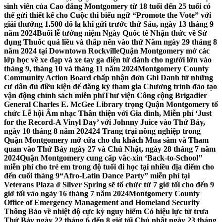
sinh viên của Cao đẳng Montgomery từ 18 tuổi đến 25 tuổi có
thể gửi thiết kế cho Cuộc thi biểu ngữ “Promote the Vote” với
giải thưởng 1.500 đô la khi gửi trước thứ Sáu, ngày 13 tháng 9
năm 2024
Buổi lễ tưởng niệm Ngày Quốc tế Nhận thức về Sử
dụng Thuốc quá liều và thắp nến vào thứ Năm ngày 29 tháng 8
năm 2024 tại Downtown Rockville
Quận Montgomery mở các
lớp học về xe đạp và xe tay ga điện tử dành cho người lớn vào
tháng 9, tháng 10 và tháng 11 năm 2024
Montgomery County
Community Action Board chấp nhận đơn Ghi Danh từ những
cư dân đủ điều kiện để đăng ký tham gia Chương trình đào tạo
vận động chính sách miễn phí
Thư viện Công cộng Brigadier
General Charles E. McGee Library trọng Quận Montgomery tổ
chức Lễ hội Âm nhạc Thân thiện với Gia đình, Miễn phí ‘Just
for the Record-A Vinyl Day’ với Johnny Juice vào Thứ Bảy,
ngày 10 tháng 8 năm 2024
24 Trang trại nông nghiệp trong
Quận Montgomery mở cửa cho du khách Mua sắm và Tham
quan vào Thứ Bảy ngày 27 và Chủ Nhật, ngày 28 tháng 7 năm
2024
Quận Montgomery cung cấp vắc-xin ‘Back-to-School’’
miễn phí cho trẻ em trong độ tuổi đi học tại nhiều địa điểm cho
đến cuối tháng 9
“Afro-Latin Dance Party” miễn phí tại
Veterans Plaza ở Silver Spring sẽ tổ chức từ 7 giờ tối cho đến 9
giờ tối vào ngày 16 tháng 7 năm 2024
Montgomery County
Office of Emergency Management and Homeland Security
Thông Báo về nhiệt độ cực kỳ nguy hiểm Có hiệu lực từ trưa
Thứ Bảy ngày 22 tháng 6 đến 8 giờ tối Chủ nhật ngày 23 tháng