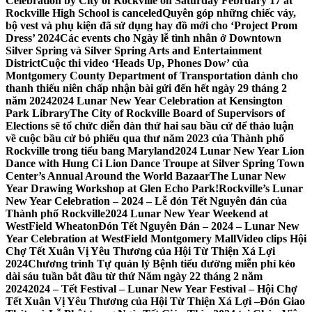
Celebration by City of Rockville on Saturday February 17 at
Rockville High School is canceled
Quyên góp những chiếc váy,
bộ vest và phụ kiện đã sử dụng hay đồ mới cho ‘Project Prom
Dress’ 2024
Các events cho Ngày lễ tình nhân ở Downtown
Silver Spring và Silver Spring Arts and Entertainment
District
Cuộc thi video ‘Heads Up, Phones Dow’ của
Montgomery County Department of Transportation dành cho
thanh thiếu niên chấp nhận bài gửi đến hết ngày 29 tháng 2
năm 2024
2024 Lunar New Year Celebration at Kensington
Park Library
The City of Rockville Board of Supervisors of
Elections sẽ tổ chức diễn đàn thứ hai sau bầu cử để thảo luận
về cuộc bầu cử bỏ phiếu qua thư năm 2023 của Thành phố
Rockville trong tiểu bang Maryland
2024 Lunar New Year Lion
Dance with Hung Ci Lion Dance Troupe at Silver Spring Town
Center’s Annual Around the World Bazaar
The Lunar New
Year Drawing Workshop at Glen Echo Park!
Rockville’s Lunar
New Year Celebration – 2024 – Lễ đón Tết Nguyên đán của
Thành phố Rockville
2024 Lunar New Year Weekend at
WestField Wheaton
Đón Tết Nguyên Đán – 2024 – Lunar New
Year Celebration at WestField Montgomery Mall
Video clips Hội
Chợ Tết Xuân Vị Yêu Thương của Hội Từ Thiện Xá Lợi
2024
Chương trình Tự quản lý Bệnh tiểu đường miễn phí kéo
dài sáu tuần bắt đầu từ thứ Năm ngày 22 tháng 2 năm
2024
2024 – Tết Festival – Lunar New Year Festival – Hội Chợ
Tết Xuân Vị Yêu Thương của Hội Từ Thiện Xá Lợi –
Đón Giao