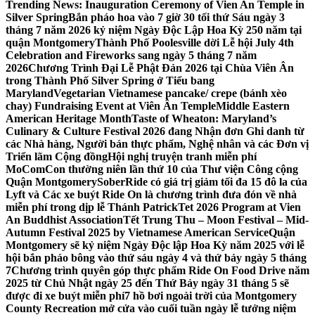
Trending News:
Inauguration Ceremony of Vien An Temple in
Silver Spring
Bắn pháo hoa vào 7 giờ 30 tối thứ Sáu ngày 3
tháng 7 năm 2026 kỷ niệm Ngày Độc Lập Hoa Kỳ 250 năm tại
quận Montgomery
Thành Phố Poolesville dời Lễ hội July 4th
Celebration and Fireworks sang ngày 5 tháng 7 năm
2026
Chương Trình Đại Lễ Phật Đản 2026 tại Chùa Viên Ân
trong Thành Phố Silver Spring ở Tiểu bang
Maryland
Vegetarian Vietnamese pancake/ crepe (bánh xèo
chay) Fundraising Event at Viên Ân Temple
Middle Eastern
American Heritage Month
Taste of Wheaton: Maryland’s
Culinary & Culture Festival 2026 đang Nhận đơn Ghi danh từ
các Nhà hàng, Người bán thực phẩm, Nghệ nhân và các Đơn vị
Triển lãm Cộng đồng
Hội nghị truyện tranh miễn phí
MoComCon thường niên lần thứ 10 của Thư viện Công cộng
Quận Montgomery
SoberRide có giá trị giảm tối đa 15 đô la của
Lyft và Các xe buýt Ride On là chương trình đưa đón về nhà
miễn phí trong dịp lễ Thánh Patrick
Tet 2026 Program at Vien
An Buddhist Association
Tết Trung Thu – Moon Festival – Mid-
Autumn Festival 2025 by Vietnamese American Service
Quận
Montgomery sẽ kỷ niệm Ngày Độc lập Hoa Kỳ năm 2025 với lễ
hội bắn pháo bông vào thứ sáu ngày 4 và thứ bảy ngày 5 tháng
7
Chương trình quyên góp thực phẩm Ride On Food Drive năm
2025 từ Chủ Nhật ngày 25 đến Thứ Bảy ngày 31 tháng 5 sẽ
được đi xe buýt miễn phí
7 hồ bơi ngoài trời của Montgomery
County Recreation mở cửa vào cuối tuần ngày lễ tưởng niệm