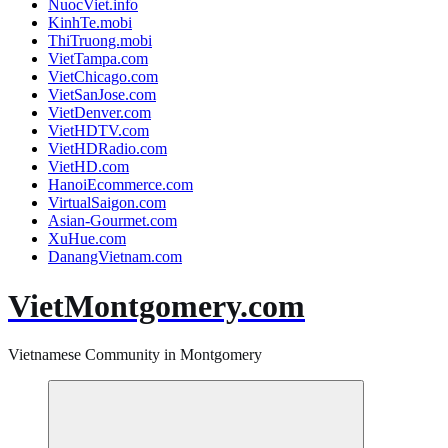
NuocViet.info
KinhTe.mobi
ThiTruong.mobi
VietTampa.com
VietChicago.com
VietSanJose.com
VietDenver.com
VietHDTV.com
VietHDRadio.com
VietHD.com
HanoiEcommerce.com
VirtualSaigon.com
Asian-Gourmet.com
XuHue.com
DanangVietnam.com
VietMontgomery.com
Vietnamese Community in Montgomery