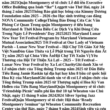
năm 2025
Quận Montgomery sẽ tổ chức Lễ đổi tên Executive
Office Building qua Isiah “Ike” Leggett vào Thứ Hai, ngày 24
tháng 2 năm 2025
Thông Báo giải học bổng của Kimmy Dương
Foundation năm 2025 – 2026 cho Học sinh trường cao đẳng
NOVA Community College
Thông Báo Đóng Cửa Các Văn
Phòng Cơ Quan Trong quận Montgomery ở tiểu bang
Maryland & Thời Khóa Biểu Các Dịch Vụ Khi Đóng Cửa
Trong Ngày Lễ Presidents’ Day 2025
2025 Maryland Lunar
New Year Tet Festival Program by Maryland Vietnamese
Mutual Association
2025 Tết Festival at Our Lady of Vietnam
Parish – Lunar New Year Festival – Hội Chợ Tết Giáo Xứ Mẹ
Việt Nam
Đón Giao Thừa và Lễ Phật trong Tết Nguyên đán Ất
Tỵ năm 2025 tại Chùa Viên Ân
Hội Chợ Tết Xuân Vị Yêu
Thương của Hội Từ Thiện Xá Lợi – 2025 – Tết Festival –
Lunar New Year Festival by Xa Loi Charity
Ghi danh Xin vé
Lễ nhậm chức của Tổng thống Trump năm 2025 từ Dân Biểu
Tiểu Bang Jamie Raskin tại địa hạt hay khu 8 bầu cử quốc hội
Hoa Kỳ của Maryland
Ghi danh xin vé đi coi Lễ nhậm chức của
Tổng thống Trump năm 2025 từ Thượng nghị sĩ Hoa Kỳ Van
Hollen của Tiểu Bang Maryland
Quận Montgomery sẽ tổ chức
‘Friendship Picnic’ miễn phí lần thứ 10 tại Wheaton vào Chủ
Nhật, ngày 15 tháng 9 năm 2024
2024 Silver Spring Jazz
Festival
Quận Montgomery sẽ tổ chức Hội thảo ‘Ready
Montgomery Seminar’ tại Wheaton Community Recreation
Center vào thứ Bảy, ngày 7 tháng 9 năm 2024
Sinh viên và cựu