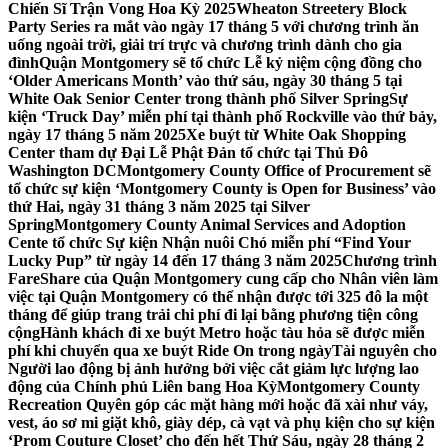
Chiến Sĩ Trận Vong Hoa Kỳ 2025
Wheaton Streetery Block
Party Series ra mắt vào ngày 17 tháng 5 với chương trình ăn
uống ngoài trời, giải trí trực và chương trình dành cho gia
đình
Quận Montgomery sẽ tổ chức Lễ kỷ niệm cộng đồng cho
‘Older Americans Month’ vào thứ sáu, ngày 30 tháng 5 tại
White Oak Senior Center trong thành phố Silver Spring
Sự
kiện ‘Truck Day’ miễn phí tại thành phố Rockville vào thứ bảy,
ngày 17 tháng 5 năm 2025
Xe buýt từ White Oak Shopping
Center tham dự Đại Lễ Phật Đản tổ chức tại Thủ Đô
Washington DC
Montgomery County Office of Procurement sẽ
tổ chức sự kiện ‘Montgomery County is Open for Business’ vào
thứ Hai, ngày 31 tháng 3 năm 2025 tại Silver
Spring
Montgomery County Animal Services and Adoption
Cente tổ chức Sự kiện Nhận nuôi Chó miễn phí “Find Your
Lucky Pup” từ ngày 14 đến 17 tháng 3 năm 2025
Chương trình
FareShare của Quận Montgomery cung cấp cho Nhân viên làm
việc tại Quận Montgomery có thể nhận được tới 325 đô la một
tháng để giúp trang trải chi phí đi lại bằng phương tiện công
cộng
Hành khách đi xe buýt Metro hoặc tàu hỏa sẽ được miễn
phí khi chuyển qua xe buýt Ride On trong ngày
Tài nguyên cho
Người lao động bị ảnh hưởng bởi việc cắt giảm lực lượng lao
động của Chính phủ Liên bang Hoa Kỳ
Montgomery County
Recreation Quyên góp các mặt hàng mới hoặc đã xài như váy,
vest, áo sơ mi giặt khô, giày dép, cà vạt và phụ kiện cho sự kiện
‘Prom Couture Closet’ cho đến hết Thứ Sáu, ngày 28 tháng 2