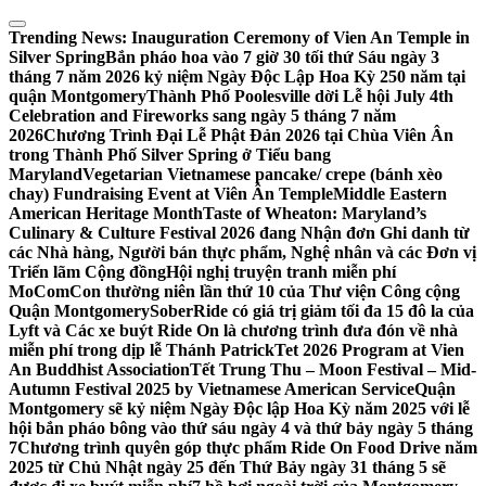
Skip
to
Trending News:
Inauguration Ceremony of Vien An Temple in
content
Silver Spring
Bắn pháo hoa vào 7 giờ 30 tối thứ Sáu ngày 3
tháng 7 năm 2026 kỷ niệm Ngày Độc Lập Hoa Kỳ 250 năm tại
quận Montgomery
Thành Phố Poolesville dời Lễ hội July 4th
Celebration and Fireworks sang ngày 5 tháng 7 năm
2026
Chương Trình Đại Lễ Phật Đản 2026 tại Chùa Viên Ân
trong Thành Phố Silver Spring ở Tiểu bang
Maryland
Vegetarian Vietnamese pancake/ crepe (bánh xèo
chay) Fundraising Event at Viên Ân Temple
Middle Eastern
American Heritage Month
Taste of Wheaton: Maryland’s
Culinary & Culture Festival 2026 đang Nhận đơn Ghi danh từ
các Nhà hàng, Người bán thực phẩm, Nghệ nhân và các Đơn vị
Triển lãm Cộng đồng
Hội nghị truyện tranh miễn phí
MoComCon thường niên lần thứ 10 của Thư viện Công cộng
Quận Montgomery
SoberRide có giá trị giảm tối đa 15 đô la của
Lyft và Các xe buýt Ride On là chương trình đưa đón về nhà
miễn phí trong dịp lễ Thánh Patrick
Tet 2026 Program at Vien
An Buddhist Association
Tết Trung Thu – Moon Festival – Mid-
Autumn Festival 2025 by Vietnamese American Service
Quận
Montgomery sẽ kỷ niệm Ngày Độc lập Hoa Kỳ năm 2025 với lễ
hội bắn pháo bông vào thứ sáu ngày 4 và thứ bảy ngày 5 tháng
7
Chương trình quyên góp thực phẩm Ride On Food Drive năm
2025 từ Chủ Nhật ngày 25 đến Thứ Bảy ngày 31 tháng 5 sẽ