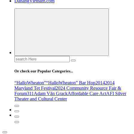
DanangVietnam.com
Search
for:
Or check our Popular Categories...
“HalloWheaton”
“HalloWheaton” Bar Hop
2014
2014
Maryland Tet Festival
2024 Community Resource Fair &
Forum
311
Adam Văn Grack
Affordable Care Act
AFI Silver
Theater and Cultural Center