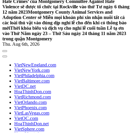
Hate Crimes’ của Montgomery Committee Against Hate
Violence sẽ được tổ chức tại Rockville vào thứ Tư ngày 6 tháng
12 năm 2023
Montgomery County Animal Services and
Adoption Center sẽ Miễn mọi khoản phí xin nhận nuôi tất cả
các loài thú vật vào đúng dịp nghỉ lễ cho đến khi có thông báo
mới
Thời khóa biểu và dịch vụ cho nghỉ lễ cuối tuần Lễ tạ ơn
vào Thứ Năm ngày 23 – Thứ Sáu ngày 24 tháng 11 năm 2023
trong quận Montgomery
Thu. Aug 6th, 2026
VietNewEngland.com
VietNewYork.com
VietPhiladelphia.com
VietBaltimore.com
VietDC.net
HoaThinhDon.com
VietRichmond.com
VietOrlando.com
VietPhoenix.com
VietLasVegas.com
VietOC.com
HoaThinhDon.net
VietSphere.com