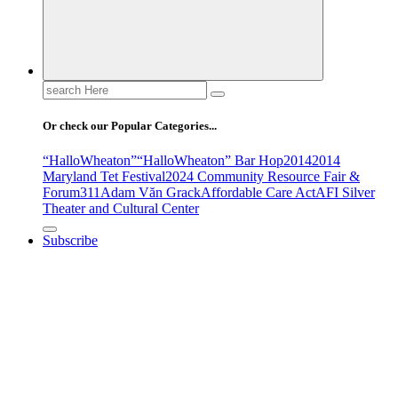
Search
for:
Or check our Popular Categories...
“HalloWheaton”
“HalloWheaton” Bar Hop
2014
2014
Maryland Tet Festival
2024 Community Resource Fair &
Forum
311
Adam Văn Grack
Affordable Care Act
AFI Silver
Theater and Cultural Center
Subscribe