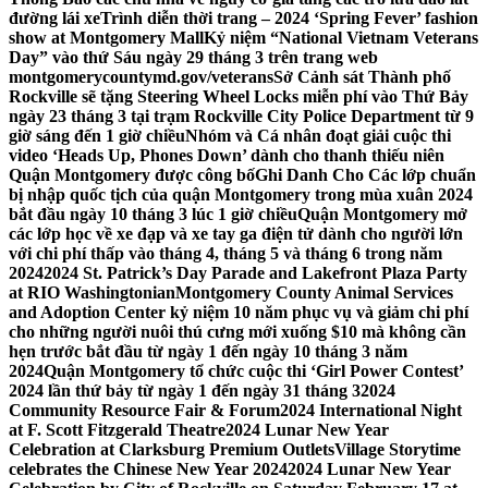
đường lái xe
Trình diễn thời trang – 2024 ‘Spring Fever’ fashion
show at Montgomery Mall
Kỷ niệm “National Vietnam Veterans
Day” vào thứ Sáu ngày 29 tháng 3 trên trang web
montgomerycountymd.gov/veterans
Sở Cảnh sát Thành phố
Rockville sẽ tặng Steering Wheel Locks miễn phí vào Thứ Bảy
ngày 23 tháng 3 tại trạm Rockville City Police Department từ 9
giờ sáng đến 1 giờ chiều
Nhóm và Cá nhân đoạt giải cuộc thi
video ‘Heads Up, Phones Down’ dành cho thanh thiếu niên
Quận Montgomery được công bố
Ghi Danh Cho Các lớp chuẩn
bị nhập quốc tịch của quận Montgomery trong mùa xuân 2024
bắt đầu ngày 10 tháng 3 lúc 1 giờ chiều
Quận Montgomery mở
các lớp học về xe đạp và xe tay ga điện tử dành cho người lớn
với chi phí thấp vào tháng 4, tháng 5 và tháng 6 trong năm
2024
2024 St. Patrick’s Day Parade and Lakefront Plaza Party
at RIO Washingtonian
Montgomery County Animal Services
and Adoption Center kỷ niệm 10 năm phục vụ và giảm chi phí
cho những người nuôi thú cưng mới xuống $10 mà không cần
hẹn trước bắt đầu từ ngày 1 đến ngày 10 tháng 3 năm
2024
Quận Montgomery tổ chức cuộc thi ‘Girl Power Contest’
2024 lần thứ bảy từ ngày 1 đến ngày 31 tháng 3
2024
Community Resource Fair & Forum
2024 International Night
at F. Scott Fitzgerald Theatre
2024 Lunar New Year
Celebration at Clarksburg Premium Outlets
Village Storytime
celebrates the Chinese New Year 2024
2024 Lunar New Year