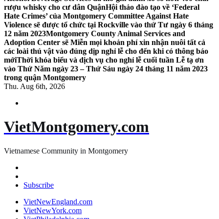
rượu whisky cho cư dân Quận
Hội thảo đào tạo về ‘Federal
Hate Crimes’ của Montgomery Committee Against Hate
Violence sẽ được tổ chức tại Rockville vào thứ Tư ngày 6 tháng
12 năm 2023
Montgomery County Animal Services and
Adoption Center sẽ Miễn mọi khoản phí xin nhận nuôi tất cả
các loài thú vật vào đúng dịp nghỉ lễ cho đến khi có thông báo
mới
Thời khóa biểu và dịch vụ cho nghỉ lễ cuối tuần Lễ tạ ơn
vào Thứ Năm ngày 23 – Thứ Sáu ngày 24 tháng 11 năm 2023
trong quận Montgomery
Thu. Aug 6th, 2026
VietMontgomery.com
Vietnamese Community in Montgomery
Subscribe
VietNewEngland.com
VietNewYork.com