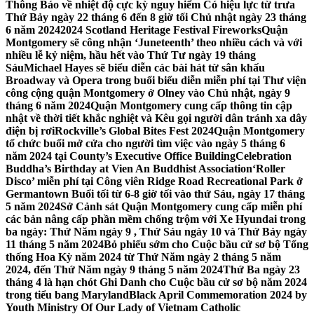
Thông Báo về nhiệt độ cực kỳ nguy hiểm Có hiệu lực từ trưa
Thứ Bảy ngày 22 tháng 6 đến 8 giờ tối Chủ nhật ngày 23 tháng
6 năm 2024
2024 Scotland Heritage Festival Fireworks
Quận
Montgomery sẽ công nhận ‘Juneteenth’ theo nhiều cách và với
nhiều lễ kỷ niệm, hầu hết vào Thứ Tư ngày 19 tháng
Sáu
Michael Hayes sẽ biểu diễn các bài hát từ sân khấu
Broadway và Opera trong buổi biểu diễn miễn phí tại Thư viện
công cộng quận Montgomery ở Olney vào Chủ nhật, ngày 9
tháng 6 năm 2024
Quận Montgomery cung cấp thông tin cập
nhật về thời tiết khắc nghiệt và Kêu gọi người dân tránh xa dây
điện bị rơi
Rockville’s Global Bites Fest 2024
Quận Montgomery
tổ chức buổi mở cửa cho người tìm việc vào ngày 5 tháng 6
năm 2024 tại County’s Executive Office Building
Celebration
Buddha’s Birthday at Vien An Buddhist Association
‘Roller
Disco’ miễn phí tại Công viên Ridge Road Recreational Park ở
Germantown Buổi tối từ 6-8 giờ tối vào thứ Sáu, ngày 17 tháng
5 năm 2024
Sở Cảnh sát Quận Montgomery cung cấp miễn phí
các bản nâng cấp phần mềm chống trộm với Xe Hyundai trong
ba ngày: Thứ Năm ngày 9 , Thứ Sáu ngày 10 và Thứ Bảy ngày
11 tháng 5 năm 2024
Bỏ phiếu sớm cho Cuộc bầu cử sơ bộ Tổng
thống Hoa Kỳ năm 2024 từ Thứ Năm ngày 2 tháng 5 năm
2024, đến Thứ Năm ngày 9 tháng 5 năm 2024
Thứ Ba ngày 23
tháng 4 là hạn chót Ghi Danh cho Cuộc bầu cử sơ bộ năm 2024
trong tiểu bang Maryland
Black April Commemoration 2024 by
Youth Ministry Of Our Lady of Vietnam Catholic