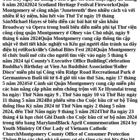
6 năm 2024
2024 Scotland Heritage Festival Fireworks
Quận
Montgomery sẽ công nhận ‘Juneteenth’ theo nhiều cách và với
nhiều lễ kỷ niệm, hầu hết vào Thứ Tư ngày 19 tháng
Sáu
Michael Hayes sẽ biểu diễn các bài hát từ sân khấu
Broadway và Opera trong buổi biểu diễn miễn phí tại Thư viện
công cộng quận Montgomery ở Olney vào Chủ nhật, ngày 9
tháng 6 năm 2024
Quận Montgomery cung cấp thông tin cập
nhật về thời tiết khắc nghiệt và Kêu gọi người dân tránh xa dây
điện bị rơi
Rockville’s Global Bites Fest 2024
Quận Montgomery
tổ chức buổi mở cửa cho người tìm việc vào ngày 5 tháng 6
năm 2024 tại County’s Executive Office Building
Celebration
Buddha’s Birthday at Vien An Buddhist Association
‘Roller
Disco’ miễn phí tại Công viên Ridge Road Recreational Park ở
Germantown Buổi tối từ 6-8 giờ tối vào thứ Sáu, ngày 17 tháng
5 năm 2024
Sở Cảnh sát Quận Montgomery cung cấp miễn phí
các bản nâng cấp phần mềm chống trộm với Xe Hyundai trong
ba ngày: Thứ Năm ngày 9 , Thứ Sáu ngày 10 và Thứ Bảy ngày
11 tháng 5 năm 2024
Bỏ phiếu sớm cho Cuộc bầu cử sơ bộ Tổng
thống Hoa Kỳ năm 2024 từ Thứ Năm ngày 2 tháng 5 năm
2024, đến Thứ Năm ngày 9 tháng 5 năm 2024
Thứ Ba ngày 23
tháng 4 là hạn chót Ghi Danh cho Cuộc bầu cử sơ bộ năm 2024
trong tiểu bang Maryland
Black April Commemoration 2024 by
Youth Ministry Of Our Lady of Vietnam Catholic
Church
Montgomery County Office of Consumer Protection
Thông Báo các chủ nhà về nguy cơ gia tăng các trò lừa đảo lát