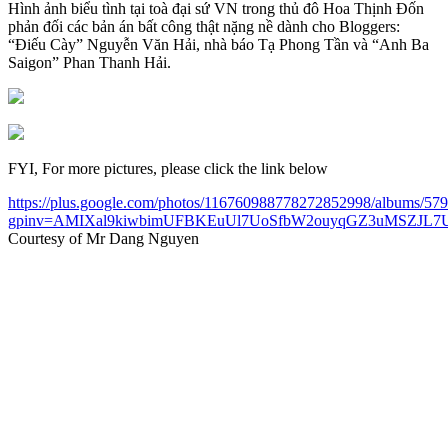
Hình ảnh biểu tình tại toà đại sứ VN trong thủ đô Hoa Thịnh Đốn
phản đối các bản án bất công thật nặng nề dành cho Bloggers:
“Điếu Cày” Nguyễn Văn Hải, nhà báo Tạ Phong Tần và “Anh Ba
Saigon” Phan Thanh Hải.
FYI, For more pictures, please click the link below
https://plus.google.com/photos/116760988778272852998/albums/5
gpinv=AMIXal9kiwbimUFBKEuUl7UoSfbW2ouyqGZ3uMSZJL7U
Courtesy of Mr Dang Nguyen