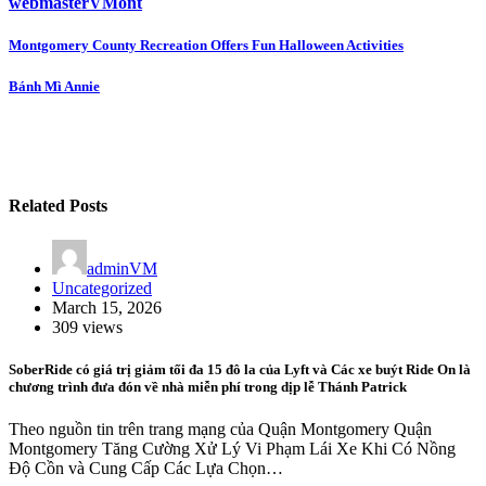
webmasterVMont
Post
Montgomery County Recreation Offers Fun Halloween Activities
navigation
Bánh Mì Annie
Related Posts
adminVM
Uncategorized
March 15, 2026
309 views
SoberRide có giá trị giảm tối đa 15 đô la của Lyft và Các xe buýt Ride On là
chương trình đưa đón về nhà miễn phí trong dịp lễ Thánh Patrick
Theo nguồn tin trên trang mạng của Quận Montgomery Quận
Montgomery Tăng Cường Xử Lý Vi Phạm Lái Xe Khi Có Nồng
Độ Cồn và Cung Cấp Các Lựa Chọn…