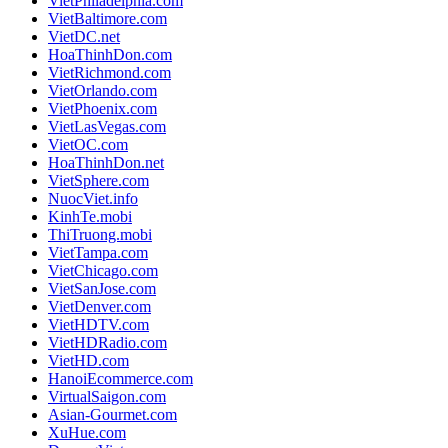
VietPhiladelphia.com
VietBaltimore.com
VietDC.net
HoaThinhDon.com
VietRichmond.com
VietOrlando.com
VietPhoenix.com
VietLasVegas.com
VietOC.com
HoaThinhDon.net
VietSphere.com
NuocViet.info
KinhTe.mobi
ThiTruong.mobi
VietTampa.com
VietChicago.com
VietSanJose.com
VietDenver.com
VietHDTV.com
VietHDRadio.com
VietHD.com
HanoiEcommerce.com
VirtualSaigon.com
Asian-Gourmet.com
XuHue.com