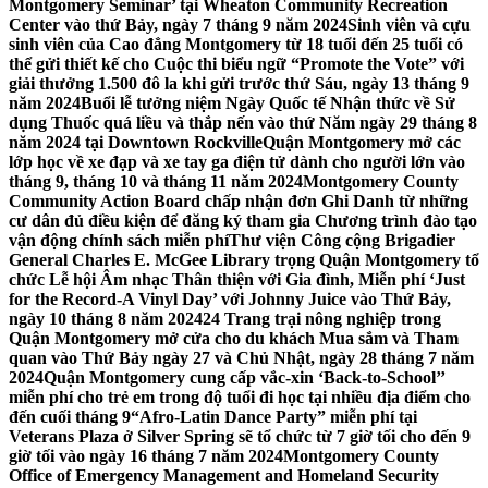
Montgomery Seminar’ tại Wheaton Community Recreation
Center vào thứ Bảy, ngày 7 tháng 9 năm 2024
Sinh viên và cựu
sinh viên của Cao đẳng Montgomery từ 18 tuổi đến 25 tuổi có
thể gửi thiết kế cho Cuộc thi biểu ngữ “Promote the Vote” với
giải thưởng 1.500 đô la khi gửi trước thứ Sáu, ngày 13 tháng 9
năm 2024
Buổi lễ tưởng niệm Ngày Quốc tế Nhận thức về Sử
dụng Thuốc quá liều và thắp nến vào thứ Năm ngày 29 tháng 8
năm 2024 tại Downtown Rockville
Quận Montgomery mở các
lớp học về xe đạp và xe tay ga điện tử dành cho người lớn vào
tháng 9, tháng 10 và tháng 11 năm 2024
Montgomery County
Community Action Board chấp nhận đơn Ghi Danh từ những
cư dân đủ điều kiện để đăng ký tham gia Chương trình đào tạo
vận động chính sách miễn phí
Thư viện Công cộng Brigadier
General Charles E. McGee Library trọng Quận Montgomery tổ
chức Lễ hội Âm nhạc Thân thiện với Gia đình, Miễn phí ‘Just
for the Record-A Vinyl Day’ với Johnny Juice vào Thứ Bảy,
ngày 10 tháng 8 năm 2024
24 Trang trại nông nghiệp trong
Quận Montgomery mở cửa cho du khách Mua sắm và Tham
quan vào Thứ Bảy ngày 27 và Chủ Nhật, ngày 28 tháng 7 năm
2024
Quận Montgomery cung cấp vắc-xin ‘Back-to-School’’
miễn phí cho trẻ em trong độ tuổi đi học tại nhiều địa điểm cho
đến cuối tháng 9
“Afro-Latin Dance Party” miễn phí tại
Veterans Plaza ở Silver Spring sẽ tổ chức từ 7 giờ tối cho đến 9
giờ tối vào ngày 16 tháng 7 năm 2024
Montgomery County
Office of Emergency Management and Homeland Security