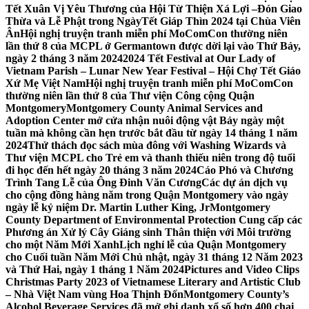
Tết Xuân Vị Yêu Thương của Hội Từ Thiện Xá Lợi –
Đón Giao
Thừa và Lễ Phật trong NgàyTết Giáp Thìn 2024 tại Chùa Viên
Ân
Hội nghị truyện tranh miễn phí MoComCon thường niên
lần thứ 8 của MCPL ở Germantown được dời lại vào Thứ Bảy,
ngày 2 tháng 3 năm 2024
2024 Tết Festival at Our Lady of
Vietnam Parish – Lunar New Year Festival – Hội Chợ Tết Giáo
Xứ Mẹ Việt Nam
Hội nghị truyện tranh miễn phí MoComCon
thường niên lần thứ 8 của Thư viện Công cộng Quận
Montgomery
Montgomery County Animal Services and
Adoption Center mở cửa nhận nuôi động vật Bảy ngày một
tuần mà không cần hẹn trước bắt đầu từ ngày 14 tháng 1 năm
2024
Thử thách đọc sách mùa đông với Washing Wizards và
Thư viện MCPL cho Trẻ em và thanh thiếu niên trong độ tuổi
đi học đến hết ngày 20 tháng 3 năm 2024
Cáo Phó và Chương
Trình Tang Lễ của Ông Đinh Văn Cương
Các dự án dịch vụ
cho cộng đồng hàng năm trong Quận Montgomery vào ngày
ngày lễ kỷ niệm Dr. Martin Luther King, Jr
Montgomery
County Department of Environmental Protection Cung cấp các
Phương án Xử lý Cây Giáng sinh Thân thiện với Môi trường
cho một Năm Mới Xanh
Lịch nghỉ lễ của Quận Montgomery
cho Cuối tuần Năm Mới Chủ nhật, ngày 31 tháng 12 Năm 2023
và Thứ Hai, ngày 1 tháng 1 Năm 2024
Pictures and Video Clips
Christmas Party 2023 of Vietnamese Literary and Artistic Club
– Nhà Việt Nam vùng Hoa Thịnh Đốn
Montgomery County’s
Alcohol Beverage Services đã mở ghi danh xổ số hơn 400 chai