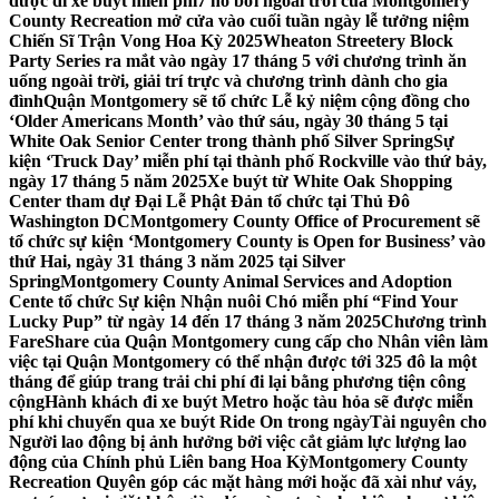
được đi xe buýt miễn phí
7 hồ bơi ngoài trời của Montgomery
County Recreation mở cửa vào cuối tuần ngày lễ tưởng niệm
Chiến Sĩ Trận Vong Hoa Kỳ 2025
Wheaton Streetery Block
Party Series ra mắt vào ngày 17 tháng 5 với chương trình ăn
uống ngoài trời, giải trí trực và chương trình dành cho gia
đình
Quận Montgomery sẽ tổ chức Lễ kỷ niệm cộng đồng cho
‘Older Americans Month’ vào thứ sáu, ngày 30 tháng 5 tại
White Oak Senior Center trong thành phố Silver Spring
Sự
kiện ‘Truck Day’ miễn phí tại thành phố Rockville vào thứ bảy,
ngày 17 tháng 5 năm 2025
Xe buýt từ White Oak Shopping
Center tham dự Đại Lễ Phật Đản tổ chức tại Thủ Đô
Washington DC
Montgomery County Office of Procurement sẽ
tổ chức sự kiện ‘Montgomery County is Open for Business’ vào
thứ Hai, ngày 31 tháng 3 năm 2025 tại Silver
Spring
Montgomery County Animal Services and Adoption
Cente tổ chức Sự kiện Nhận nuôi Chó miễn phí “Find Your
Lucky Pup” từ ngày 14 đến 17 tháng 3 năm 2025
Chương trình
FareShare của Quận Montgomery cung cấp cho Nhân viên làm
việc tại Quận Montgomery có thể nhận được tới 325 đô la một
tháng để giúp trang trải chi phí đi lại bằng phương tiện công
cộng
Hành khách đi xe buýt Metro hoặc tàu hỏa sẽ được miễn
phí khi chuyển qua xe buýt Ride On trong ngày
Tài nguyên cho
Người lao động bị ảnh hưởng bởi việc cắt giảm lực lượng lao
động của Chính phủ Liên bang Hoa Kỳ
Montgomery County
Recreation Quyên góp các mặt hàng mới hoặc đã xài như váy,