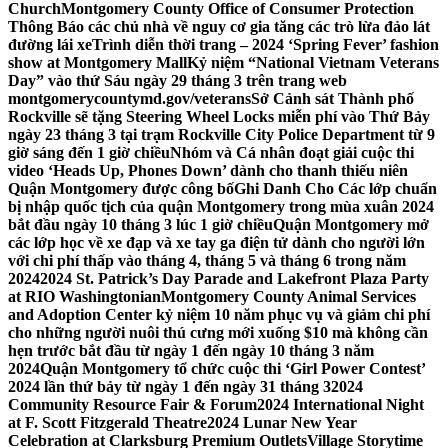
Church
Montgomery County Office of Consumer Protection
Thông Báo các chủ nhà về nguy cơ gia tăng các trò lừa đảo lát
đường lái xe
Trình diễn thời trang – 2024 ‘Spring Fever’ fashion
show at Montgomery Mall
Kỷ niệm “National Vietnam Veterans
Day” vào thứ Sáu ngày 29 tháng 3 trên trang web
montgomerycountymd.gov/veterans
Sở Cảnh sát Thành phố
Rockville sẽ tặng Steering Wheel Locks miễn phí vào Thứ Bảy
ngày 23 tháng 3 tại trạm Rockville City Police Department từ 9
giờ sáng đến 1 giờ chiều
Nhóm và Cá nhân đoạt giải cuộc thi
video ‘Heads Up, Phones Down’ dành cho thanh thiếu niên
Quận Montgomery được công bố
Ghi Danh Cho Các lớp chuẩn
bị nhập quốc tịch của quận Montgomery trong mùa xuân 2024
bắt đầu ngày 10 tháng 3 lúc 1 giờ chiều
Quận Montgomery mở
các lớp học về xe đạp và xe tay ga điện tử dành cho người lớn
với chi phí thấp vào tháng 4, tháng 5 và tháng 6 trong năm
2024
2024 St. Patrick’s Day Parade and Lakefront Plaza Party
at RIO Washingtonian
Montgomery County Animal Services
and Adoption Center kỷ niệm 10 năm phục vụ và giảm chi phí
cho những người nuôi thú cưng mới xuống $10 mà không cần
hẹn trước bắt đầu từ ngày 1 đến ngày 10 tháng 3 năm
2024
Quận Montgomery tổ chức cuộc thi ‘Girl Power Contest’
2024 lần thứ bảy từ ngày 1 đến ngày 31 tháng 3
2024
Community Resource Fair & Forum
2024 International Night
at F. Scott Fitzgerald Theatre
2024 Lunar New Year
Celebration at Clarksburg Premium Outlets
Village Storytime