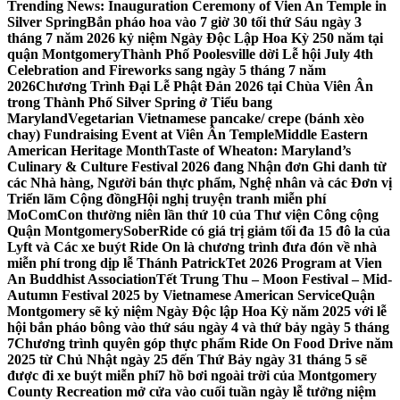
Trending News:
Inauguration Ceremony of Vien An Temple in
Silver Spring
Bắn pháo hoa vào 7 giờ 30 tối thứ Sáu ngày 3
tháng 7 năm 2026 kỷ niệm Ngày Độc Lập Hoa Kỳ 250 năm tại
quận Montgomery
Thành Phố Poolesville dời Lễ hội July 4th
Celebration and Fireworks sang ngày 5 tháng 7 năm
2026
Chương Trình Đại Lễ Phật Đản 2026 tại Chùa Viên Ân
trong Thành Phố Silver Spring ở Tiểu bang
Maryland
Vegetarian Vietnamese pancake/ crepe (bánh xèo
chay) Fundraising Event at Viên Ân Temple
Middle Eastern
American Heritage Month
Taste of Wheaton: Maryland’s
Culinary & Culture Festival 2026 đang Nhận đơn Ghi danh từ
các Nhà hàng, Người bán thực phẩm, Nghệ nhân và các Đơn vị
Triển lãm Cộng đồng
Hội nghị truyện tranh miễn phí
MoComCon thường niên lần thứ 10 của Thư viện Công cộng
Quận Montgomery
SoberRide có giá trị giảm tối đa 15 đô la của
Lyft và Các xe buýt Ride On là chương trình đưa đón về nhà
miễn phí trong dịp lễ Thánh Patrick
Tet 2026 Program at Vien
An Buddhist Association
Tết Trung Thu – Moon Festival – Mid-
Autumn Festival 2025 by Vietnamese American Service
Quận
Montgomery sẽ kỷ niệm Ngày Độc lập Hoa Kỳ năm 2025 với lễ
hội bắn pháo bông vào thứ sáu ngày 4 và thứ bảy ngày 5 tháng
7
Chương trình quyên góp thực phẩm Ride On Food Drive năm
2025 từ Chủ Nhật ngày 25 đến Thứ Bảy ngày 31 tháng 5 sẽ
được đi xe buýt miễn phí
7 hồ bơi ngoài trời của Montgomery
County Recreation mở cửa vào cuối tuần ngày lễ tưởng niệm