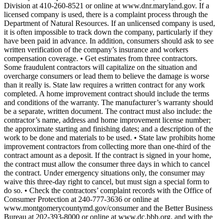
Division at 410-260-8521 or online at www.dnr.maryland.gov. If a
licensed company is used, there is a complaint process through the
Department of Natural Resources. If an unlicensed company is used,
it is often impossible to track down the company, particularly if they
have been paid in advance. In addition, consumers should ask to see
written verification of the company’s insurance and workers
compensation coverage. • Get estimates from three contractors.
Some fraudulent contractors will capitalize on the situation and
overcharge consumers or lead them to believe the damage is worse
than it really is. State law requires a written contract for any work
completed. A home improvement contract should include the terms
and conditions of the warranty. The manufacturer’s warranty should
be a separate, written document. The contract must also include: the
contractor’s name, address and home improvement license number;
the approximate starting and finishing dates; and a description of the
work to be done and materials to be used. • State law prohibits home
improvement contractors from collecting more than one-third of the
contract amount as a deposit. If the contract is signed in your home,
the contract must allow the consumer three days in which to cancel
the contract. Under emergency situations only, the consumer may
waive this three-day right to cancel, but must sign a special form to
do so. • Check the contractors’ complaint records with the Office of
Consumer Protection at 240-777-3636 or online at
www.montgomerycountymd.gov/consumer and the Better Business
Bureau at 202-393-8000 or online at www.dc.bbb.org, and with the