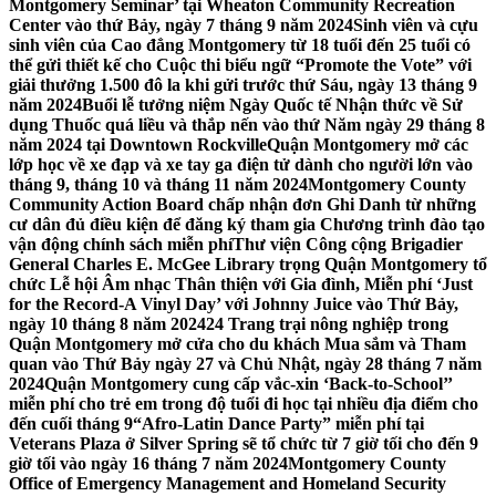
Montgomery Seminar’ tại Wheaton Community Recreation
Center vào thứ Bảy, ngày 7 tháng 9 năm 2024
Sinh viên và cựu
sinh viên của Cao đẳng Montgomery từ 18 tuổi đến 25 tuổi có
thể gửi thiết kế cho Cuộc thi biểu ngữ “Promote the Vote” với
giải thưởng 1.500 đô la khi gửi trước thứ Sáu, ngày 13 tháng 9
năm 2024
Buổi lễ tưởng niệm Ngày Quốc tế Nhận thức về Sử
dụng Thuốc quá liều và thắp nến vào thứ Năm ngày 29 tháng 8
năm 2024 tại Downtown Rockville
Quận Montgomery mở các
lớp học về xe đạp và xe tay ga điện tử dành cho người lớn vào
tháng 9, tháng 10 và tháng 11 năm 2024
Montgomery County
Community Action Board chấp nhận đơn Ghi Danh từ những
cư dân đủ điều kiện để đăng ký tham gia Chương trình đào tạo
vận động chính sách miễn phí
Thư viện Công cộng Brigadier
General Charles E. McGee Library trọng Quận Montgomery tổ
chức Lễ hội Âm nhạc Thân thiện với Gia đình, Miễn phí ‘Just
for the Record-A Vinyl Day’ với Johnny Juice vào Thứ Bảy,
ngày 10 tháng 8 năm 2024
24 Trang trại nông nghiệp trong
Quận Montgomery mở cửa cho du khách Mua sắm và Tham
quan vào Thứ Bảy ngày 27 và Chủ Nhật, ngày 28 tháng 7 năm
2024
Quận Montgomery cung cấp vắc-xin ‘Back-to-School’’
miễn phí cho trẻ em trong độ tuổi đi học tại nhiều địa điểm cho
đến cuối tháng 9
“Afro-Latin Dance Party” miễn phí tại
Veterans Plaza ở Silver Spring sẽ tổ chức từ 7 giờ tối cho đến 9
giờ tối vào ngày 16 tháng 7 năm 2024
Montgomery County
Office of Emergency Management and Homeland Security