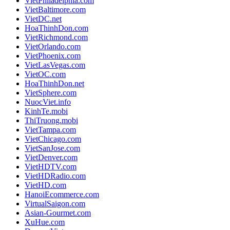
VietPhiladelphia.com
VietBaltimore.com
VietDC.net
HoaThinhDon.com
VietRichmond.com
VietOrlando.com
VietPhoenix.com
VietLasVegas.com
VietOC.com
HoaThinhDon.net
VietSphere.com
NuocViet.info
KinhTe.mobi
ThiTruong.mobi
VietTampa.com
VietChicago.com
VietSanJose.com
VietDenver.com
VietHDTV.com
VietHDRadio.com
VietHD.com
HanoiEcommerce.com
VirtualSaigon.com
Asian-Gourmet.com
XuHue.com