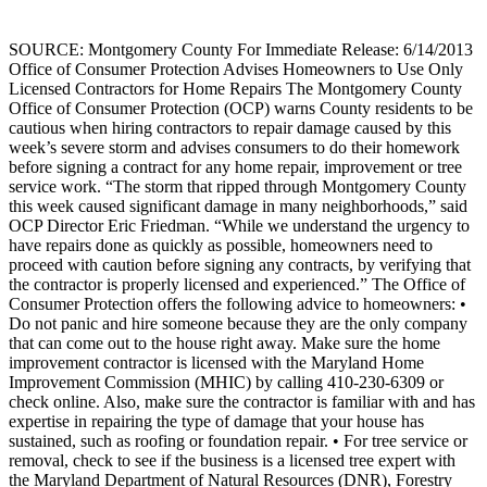
SOURCE: Montgomery County For Immediate Release: 6/14/2013
Office of Consumer Protection Advises Homeowners to Use Only
Licensed Contractors for Home Repairs The Montgomery County
Office of Consumer Protection (OCP) warns County residents to be
cautious when hiring contractors to repair damage caused by this
week’s severe storm and advises consumers to do their homework
before signing a contract for any home repair, improvement or tree
service work. “The storm that ripped through Montgomery County
this week caused significant damage in many neighborhoods,” said
OCP Director Eric Friedman. “While we understand the urgency to
have repairs done as quickly as possible, homeowners need to
proceed with caution before signing any contracts, by verifying that
the contractor is properly licensed and experienced.” The Office of
Consumer Protection offers the following advice to homeowners: •
Do not panic and hire someone because they are the only company
that can come out to the house right away. Make sure the home
improvement contractor is licensed with the Maryland Home
Improvement Commission (MHIC) by calling 410-230-6309 or
check online. Also, make sure the contractor is familiar with and has
expertise in repairing the type of damage that your house has
sustained, such as roofing or foundation repair. • For tree service or
removal, check to see if the business is a licensed tree expert with
the Maryland Department of Natural Resources (DNR), Forestry