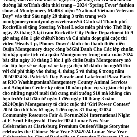
đường lái xe
Trình diễn thời trang – 2024 ‘Spring Fever’ fashion
show at Montgomery Mall
Kỷ niệm “National Vietnam Veterans
Day” vào thứ Sáu ngày 29 tháng 3 trên trang web
montgomerycountymd.gov/veterans
Sở Cảnh sát Thành phố
Rockville sẽ tặng Steering Wheel Locks miễn phí vào Thứ Bảy
ngày 23 tháng 3 tại trạm Rockville City Police Department từ 9
giờ sáng đến 1 giờ chiều
Nhóm và Cá nhân đoạt giải cuộc thi
video ‘Heads Up, Phones Down’ dành cho thanh thiếu niên
Quận Montgomery được công bố
Ghi Danh Cho Các lớp chuẩn
bị nhập quốc tịch của quận Montgomery trong mùa xuân 2024
bắt đầu ngày 10 tháng 3 lúc 1 giờ chiều
Quận Montgomery mở
các lớp học về xe đạp và xe tay ga điện tử dành cho người lớn
với chi phí thấp vào tháng 4, tháng 5 và tháng 6 trong năm
2024
2024 St. Patrick’s Day Parade and Lakefront Plaza Party
at RIO Washingtonian
Montgomery County Animal Services
and Adoption Center kỷ niệm 10 năm phục vụ và giảm chi phí
cho những người nuôi thú cưng mới xuống $10 mà không cần
hẹn trước bắt đầu từ ngày 1 đến ngày 10 tháng 3 năm
2024
Quận Montgomery tổ chức cuộc thi ‘Girl Power Contest’
2024 lần thứ bảy từ ngày 1 đến ngày 31 tháng 3
2024
Community Resource Fair & Forum
2024 International Night
at F. Scott Fitzgerald Theatre
2024 Lunar New Year
Celebration at Clarksburg Premium Outlets
Village Storytime
celebrates the Chinese New Year 2024
2024 Lunar New Year