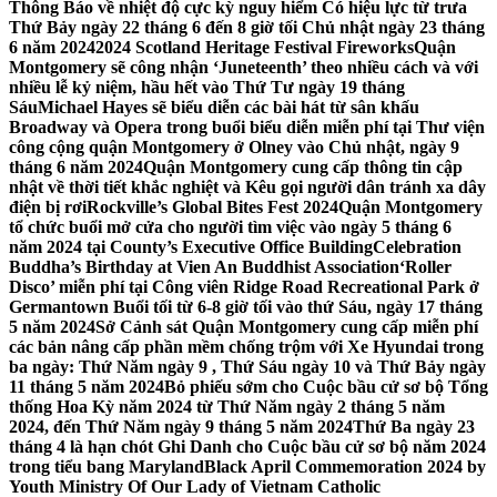
Thông Báo về nhiệt độ cực kỳ nguy hiểm Có hiệu lực từ trưa
Thứ Bảy ngày 22 tháng 6 đến 8 giờ tối Chủ nhật ngày 23 tháng
6 năm 2024
2024 Scotland Heritage Festival Fireworks
Quận
Montgomery sẽ công nhận ‘Juneteenth’ theo nhiều cách và với
nhiều lễ kỷ niệm, hầu hết vào Thứ Tư ngày 19 tháng
Sáu
Michael Hayes sẽ biểu diễn các bài hát từ sân khấu
Broadway và Opera trong buổi biểu diễn miễn phí tại Thư viện
công cộng quận Montgomery ở Olney vào Chủ nhật, ngày 9
tháng 6 năm 2024
Quận Montgomery cung cấp thông tin cập
nhật về thời tiết khắc nghiệt và Kêu gọi người dân tránh xa dây
điện bị rơi
Rockville’s Global Bites Fest 2024
Quận Montgomery
tổ chức buổi mở cửa cho người tìm việc vào ngày 5 tháng 6
năm 2024 tại County’s Executive Office Building
Celebration
Buddha’s Birthday at Vien An Buddhist Association
‘Roller
Disco’ miễn phí tại Công viên Ridge Road Recreational Park ở
Germantown Buổi tối từ 6-8 giờ tối vào thứ Sáu, ngày 17 tháng
5 năm 2024
Sở Cảnh sát Quận Montgomery cung cấp miễn phí
các bản nâng cấp phần mềm chống trộm với Xe Hyundai trong
ba ngày: Thứ Năm ngày 9 , Thứ Sáu ngày 10 và Thứ Bảy ngày
11 tháng 5 năm 2024
Bỏ phiếu sớm cho Cuộc bầu cử sơ bộ Tổng
thống Hoa Kỳ năm 2024 từ Thứ Năm ngày 2 tháng 5 năm
2024, đến Thứ Năm ngày 9 tháng 5 năm 2024
Thứ Ba ngày 23
tháng 4 là hạn chót Ghi Danh cho Cuộc bầu cử sơ bộ năm 2024
trong tiểu bang Maryland
Black April Commemoration 2024 by
Youth Ministry Of Our Lady of Vietnam Catholic