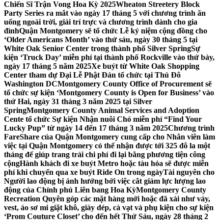
Chiến Sĩ Trận Vong Hoa Kỳ 2025
Wheaton Streetery Block
Party Series ra mắt vào ngày 17 tháng 5 với chương trình ăn
uống ngoài trời, giải trí trực và chương trình dành cho gia
đình
Quận Montgomery sẽ tổ chức Lễ kỷ niệm cộng đồng cho
‘Older Americans Month’ vào thứ sáu, ngày 30 tháng 5 tại
White Oak Senior Center trong thành phố Silver Spring
Sự
kiện ‘Truck Day’ miễn phí tại thành phố Rockville vào thứ bảy,
ngày 17 tháng 5 năm 2025
Xe buýt từ White Oak Shopping
Center tham dự Đại Lễ Phật Đản tổ chức tại Thủ Đô
Washington DC
Montgomery County Office of Procurement sẽ
tổ chức sự kiện ‘Montgomery County is Open for Business’ vào
thứ Hai, ngày 31 tháng 3 năm 2025 tại Silver
Spring
Montgomery County Animal Services and Adoption
Cente tổ chức Sự kiện Nhận nuôi Chó miễn phí “Find Your
Lucky Pup” từ ngày 14 đến 17 tháng 3 năm 2025
Chương trình
FareShare của Quận Montgomery cung cấp cho Nhân viên làm
việc tại Quận Montgomery có thể nhận được tới 325 đô la một
tháng để giúp trang trải chi phí đi lại bằng phương tiện công
cộng
Hành khách đi xe buýt Metro hoặc tàu hỏa sẽ được miễn
phí khi chuyển qua xe buýt Ride On trong ngày
Tài nguyên cho
Người lao động bị ảnh hưởng bởi việc cắt giảm lực lượng lao
động của Chính phủ Liên bang Hoa Kỳ
Montgomery County
Recreation Quyên góp các mặt hàng mới hoặc đã xài như váy,
vest, áo sơ mi giặt khô, giày dép, cà vạt và phụ kiện cho sự kiện
‘Prom Couture Closet’ cho đến hết Thứ Sáu, ngày 28 tháng 2