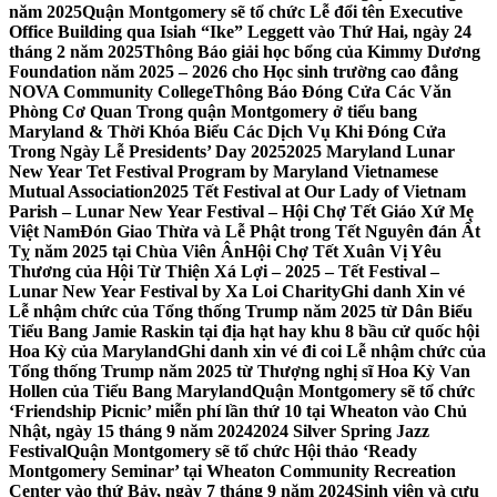
năm 2025
Quận Montgomery sẽ tổ chức Lễ đổi tên Executive
Office Building qua Isiah “Ike” Leggett vào Thứ Hai, ngày 24
tháng 2 năm 2025
Thông Báo giải học bổng của Kimmy Dương
Foundation năm 2025 – 2026 cho Học sinh trường cao đẳng
NOVA Community College
Thông Báo Đóng Cửa Các Văn
Phòng Cơ Quan Trong quận Montgomery ở tiểu bang
Maryland & Thời Khóa Biểu Các Dịch Vụ Khi Đóng Cửa
Trong Ngày Lễ Presidents’ Day 2025
2025 Maryland Lunar
New Year Tet Festival Program by Maryland Vietnamese
Mutual Association
2025 Tết Festival at Our Lady of Vietnam
Parish – Lunar New Year Festival – Hội Chợ Tết Giáo Xứ Mẹ
Việt Nam
Đón Giao Thừa và Lễ Phật trong Tết Nguyên đán Ất
Tỵ năm 2025 tại Chùa Viên Ân
Hội Chợ Tết Xuân Vị Yêu
Thương của Hội Từ Thiện Xá Lợi – 2025 – Tết Festival –
Lunar New Year Festival by Xa Loi Charity
Ghi danh Xin vé
Lễ nhậm chức của Tổng thống Trump năm 2025 từ Dân Biểu
Tiểu Bang Jamie Raskin tại địa hạt hay khu 8 bầu cử quốc hội
Hoa Kỳ của Maryland
Ghi danh xin vé đi coi Lễ nhậm chức của
Tổng thống Trump năm 2025 từ Thượng nghị sĩ Hoa Kỳ Van
Hollen của Tiểu Bang Maryland
Quận Montgomery sẽ tổ chức
‘Friendship Picnic’ miễn phí lần thứ 10 tại Wheaton vào Chủ
Nhật, ngày 15 tháng 9 năm 2024
2024 Silver Spring Jazz
Festival
Quận Montgomery sẽ tổ chức Hội thảo ‘Ready
Montgomery Seminar’ tại Wheaton Community Recreation
Center vào thứ Bảy, ngày 7 tháng 9 năm 2024
Sinh viên và cựu