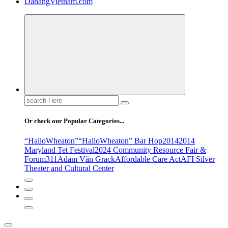
DanangVietnam.com
Search
for:
Or check our Popular Categories...
“HalloWheaton”
“HalloWheaton” Bar Hop
2014
2014
Maryland Tet Festival
2024 Community Resource Fair &
Forum
311
Adam Văn Grack
Affordable Care Act
AFI Silver
Theater and Cultural Center