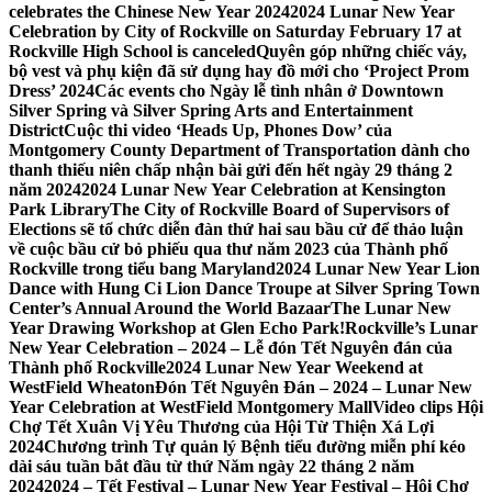
celebrates the Chinese New Year 2024
2024 Lunar New Year
Celebration by City of Rockville on Saturday February 17 at
Rockville High School is canceled
Quyên góp những chiếc váy,
bộ vest và phụ kiện đã sử dụng hay đồ mới cho ‘Project Prom
Dress’ 2024
Các events cho Ngày lễ tình nhân ở Downtown
Silver Spring và Silver Spring Arts and Entertainment
District
Cuộc thi video ‘Heads Up, Phones Dow’ của
Montgomery County Department of Transportation dành cho
thanh thiếu niên chấp nhận bài gửi đến hết ngày 29 tháng 2
năm 2024
2024 Lunar New Year Celebration at Kensington
Park Library
The City of Rockville Board of Supervisors of
Elections sẽ tổ chức diễn đàn thứ hai sau bầu cử để thảo luận
về cuộc bầu cử bỏ phiếu qua thư năm 2023 của Thành phố
Rockville trong tiểu bang Maryland
2024 Lunar New Year Lion
Dance with Hung Ci Lion Dance Troupe at Silver Spring Town
Center’s Annual Around the World Bazaar
The Lunar New
Year Drawing Workshop at Glen Echo Park!
Rockville’s Lunar
New Year Celebration – 2024 – Lễ đón Tết Nguyên đán của
Thành phố Rockville
2024 Lunar New Year Weekend at
WestField Wheaton
Đón Tết Nguyên Đán – 2024 – Lunar New
Year Celebration at WestField Montgomery Mall
Video clips Hội
Chợ Tết Xuân Vị Yêu Thương của Hội Từ Thiện Xá Lợi
2024
Chương trình Tự quản lý Bệnh tiểu đường miễn phí kéo
dài sáu tuần bắt đầu từ thứ Năm ngày 22 tháng 2 năm
2024
2024 – Tết Festival – Lunar New Year Festival – Hội Chợ