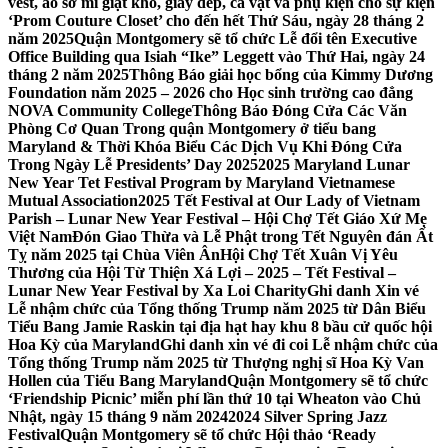
vest, áo sơ mi giặt khô, giày dép, cà vạt và phụ kiện cho sự kiện
‘Prom Couture Closet’ cho đến hết Thứ Sáu, ngày 28 tháng 2
năm 2025
Quận Montgomery sẽ tổ chức Lễ đổi tên Executive
Office Building qua Isiah “Ike” Leggett vào Thứ Hai, ngày 24
tháng 2 năm 2025
Thông Báo giải học bổng của Kimmy Dương
Foundation năm 2025 – 2026 cho Học sinh trường cao đẳng
NOVA Community College
Thông Báo Đóng Cửa Các Văn
Phòng Cơ Quan Trong quận Montgomery ở tiểu bang
Maryland & Thời Khóa Biểu Các Dịch Vụ Khi Đóng Cửa
Trong Ngày Lễ Presidents’ Day 2025
2025 Maryland Lunar
New Year Tet Festival Program by Maryland Vietnamese
Mutual Association
2025 Tết Festival at Our Lady of Vietnam
Parish – Lunar New Year Festival – Hội Chợ Tết Giáo Xứ Mẹ
Việt Nam
Đón Giao Thừa và Lễ Phật trong Tết Nguyên đán Ất
Tỵ năm 2025 tại Chùa Viên Ân
Hội Chợ Tết Xuân Vị Yêu
Thương của Hội Từ Thiện Xá Lợi – 2025 – Tết Festival –
Lunar New Year Festival by Xa Loi Charity
Ghi danh Xin vé
Lễ nhậm chức của Tổng thống Trump năm 2025 từ Dân Biểu
Tiểu Bang Jamie Raskin tại địa hạt hay khu 8 bầu cử quốc hội
Hoa Kỳ của Maryland
Ghi danh xin vé đi coi Lễ nhậm chức của
Tổng thống Trump năm 2025 từ Thượng nghị sĩ Hoa Kỳ Van
Hollen của Tiểu Bang Maryland
Quận Montgomery sẽ tổ chức
‘Friendship Picnic’ miễn phí lần thứ 10 tại Wheaton vào Chủ
Nhật, ngày 15 tháng 9 năm 2024
2024 Silver Spring Jazz
Festival
Quận Montgomery sẽ tổ chức Hội thảo ‘Ready