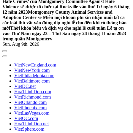
Hate Crimes’ của Montgomery Committee Against Hate
Violence sẽ được tổ chức tại Rockville vào thứ Tư ngày 6 tháng
12 năm 2023
Montgomery County Animal Services and
Adoption Center sẽ Miễn mọi khoản phí xin nhận nuôi tất cả
các loài thú vật vào đúng dịp nghỉ lễ cho đến khi có thông báo
mới
Thời khóa biểu và dịch vụ cho nghỉ lễ cuối tuần Lễ tạ ơn
vào Thứ Năm ngày 23 – Thứ Sáu ngày 24 tháng 11 năm 2023
trong quận Montgomery
Sun. Aug 9th, 2026
VietNewEngland.com
VietNewYork.com
VietPhiladelphia.com
VietBaltimore.com
VietDC.net
HoaThinhDon.com
VietRichmond.com
VietOrlando.com
VietPhoenix.com
VietLasVegas.com
VietOC.com
HoaThinhDon.net
VietSphere.com