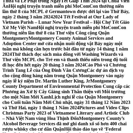
Thừa và Lễ Phật trong NgàyTết Giáp Thìn 2024 tại Chùa Viên
Ân
Hội nghị truyện tranh miễn phí MoComCon thường niên
lần thứ 8 của MCPL ở Germantown được dời lại vào Thứ Bảy,
ngày 2 tháng 3 năm 2024
2024 Tết Festival at Our Lady of
Vietnam Parish – Lunar New Year Festival – Hội Chợ Tết Giáo
Xứ Mẹ Việt Nam
Hội nghị truyện tranh miễn phí MoComCon
thường niên lần thứ 8 của Thư viện Công cộng Quận
Montgomery
Montgomery County Animal Services and
Adoption Center mở cửa nhận nuôi động vật Bảy ngày một
tuần mà không cần hẹn trước bắt đầu từ ngày 14 tháng 1 năm
2024
Thử thách đọc sách mùa đông với Washing Wizards và
Thư viện MCPL cho Trẻ em và thanh thiếu niên trong độ tuổi
đi học đến hết ngày 20 tháng 3 năm 2024
Cáo Phó và Chương
Trình Tang Lễ của Ông Đinh Văn Cương
Các dự án dịch vụ
cho cộng đồng hàng năm trong Quận Montgomery vào ngày
ngày lễ kỷ niệm Dr. Martin Luther King, Jr
Montgomery
County Department of Environmental Protection Cung cấp các
Phương án Xử lý Cây Giáng sinh Thân thiện với Môi trường
cho một Năm Mới Xanh
Lịch nghỉ lễ của Quận Montgomery
cho Cuối tuần Năm Mới Chủ nhật, ngày 31 tháng 12 Năm 2023
và Thứ Hai, ngày 1 tháng 1 Năm 2024
Pictures and Video Clips
Christmas Party 2023 of Vietnamese Literary and Artistic Club
– Nhà Việt Nam vùng Hoa Thịnh Đốn
Montgomery County’s
Alcohol Beverage Services đã mở ghi danh xổ số hơn 400 chai
rượu whisky cho cư dân Quận
Hội thảo đào tạo về ‘Federal