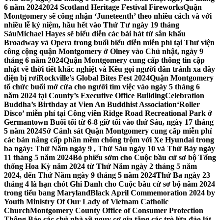
6 năm 2024
2024 Scotland Heritage Festival Fireworks
Quận
Montgomery sẽ công nhận ‘Juneteenth’ theo nhiều cách và với
nhiều lễ kỷ niệm, hầu hết vào Thứ Tư ngày 19 tháng
Sáu
Michael Hayes sẽ biểu diễn các bài hát từ sân khấu
Broadway và Opera trong buổi biểu diễn miễn phí tại Thư viện
công cộng quận Montgomery ở Olney vào Chủ nhật, ngày 9
tháng 6 năm 2024
Quận Montgomery cung cấp thông tin cập
nhật về thời tiết khắc nghiệt và Kêu gọi người dân tránh xa dây
điện bị rơi
Rockville’s Global Bites Fest 2024
Quận Montgomery
tổ chức buổi mở cửa cho người tìm việc vào ngày 5 tháng 6
năm 2024 tại County’s Executive Office Building
Celebration
Buddha’s Birthday at Vien An Buddhist Association
‘Roller
Disco’ miễn phí tại Công viên Ridge Road Recreational Park ở
Germantown Buổi tối từ 6-8 giờ tối vào thứ Sáu, ngày 17 tháng
5 năm 2024
Sở Cảnh sát Quận Montgomery cung cấp miễn phí
các bản nâng cấp phần mềm chống trộm với Xe Hyundai trong
ba ngày: Thứ Năm ngày 9 , Thứ Sáu ngày 10 và Thứ Bảy ngày
11 tháng 5 năm 2024
Bỏ phiếu sớm cho Cuộc bầu cử sơ bộ Tổng
thống Hoa Kỳ năm 2024 từ Thứ Năm ngày 2 tháng 5 năm
2024, đến Thứ Năm ngày 9 tháng 5 năm 2024
Thứ Ba ngày 23
tháng 4 là hạn chót Ghi Danh cho Cuộc bầu cử sơ bộ năm 2024
trong tiểu bang Maryland
Black April Commemoration 2024 by
Youth Ministry Of Our Lady of Vietnam Catholic
Church
Montgomery County Office of Consumer Protection
Thông Báo các chủ nhà về nguy cơ gia tăng các trò lừa đảo lát