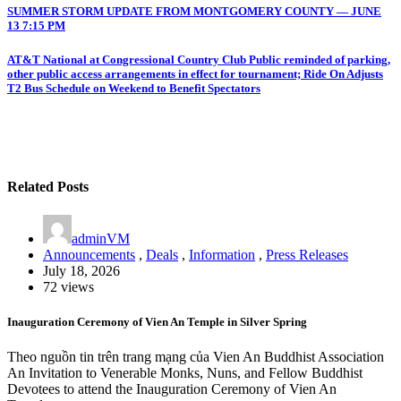
Post
SUMMER STORM UPDATE FROM MONTGOMERY COUNTY — JUNE
13 7:15 PM
navigation
AT&T National at Congressional Country Club Public reminded of parking,
other public access arrangements in effect for tournament; Ride On Adjusts
T2 Bus Schedule on Weekend to Benefit Spectators
Related Posts
adminVM
Announcements
,
Deals
,
Information
,
Press Releases
July 18, 2026
72 views
Inauguration Ceremony of Vien An Temple in Silver Spring
Theo nguồn tin trên trang mạng của Vien An Buddhist Association
An Invitation to Venerable Monks, Nuns, and Fellow Buddhist
Devotees to attend the Inauguration Ceremony of Vien An