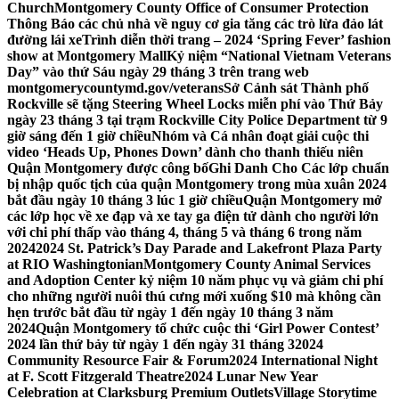
Church
Montgomery County Office of Consumer Protection
Thông Báo các chủ nhà về nguy cơ gia tăng các trò lừa đảo lát
đường lái xe
Trình diễn thời trang – 2024 ‘Spring Fever’ fashion
show at Montgomery Mall
Kỷ niệm “National Vietnam Veterans
Day” vào thứ Sáu ngày 29 tháng 3 trên trang web
montgomerycountymd.gov/veterans
Sở Cảnh sát Thành phố
Rockville sẽ tặng Steering Wheel Locks miễn phí vào Thứ Bảy
ngày 23 tháng 3 tại trạm Rockville City Police Department từ 9
giờ sáng đến 1 giờ chiều
Nhóm và Cá nhân đoạt giải cuộc thi
video ‘Heads Up, Phones Down’ dành cho thanh thiếu niên
Quận Montgomery được công bố
Ghi Danh Cho Các lớp chuẩn
bị nhập quốc tịch của quận Montgomery trong mùa xuân 2024
bắt đầu ngày 10 tháng 3 lúc 1 giờ chiều
Quận Montgomery mở
các lớp học về xe đạp và xe tay ga điện tử dành cho người lớn
với chi phí thấp vào tháng 4, tháng 5 và tháng 6 trong năm
2024
2024 St. Patrick’s Day Parade and Lakefront Plaza Party
at RIO Washingtonian
Montgomery County Animal Services
and Adoption Center kỷ niệm 10 năm phục vụ và giảm chi phí
cho những người nuôi thú cưng mới xuống $10 mà không cần
hẹn trước bắt đầu từ ngày 1 đến ngày 10 tháng 3 năm
2024
Quận Montgomery tổ chức cuộc thi ‘Girl Power Contest’
2024 lần thứ bảy từ ngày 1 đến ngày 31 tháng 3
2024
Community Resource Fair & Forum
2024 International Night
at F. Scott Fitzgerald Theatre
2024 Lunar New Year
Celebration at Clarksburg Premium Outlets
Village Storytime