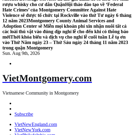
rượu whisky cho cư dân Quận
Hội thảo đào tạo về ‘Federal
Hate Crimes’ của Montgomery Committee Against Hate
Violence sẽ được tổ chức tại Rockville vào thứ Tư ngày 6 tháng
12 năm 2023
Montgomery County Animal Services and
Adoption Center sẽ Miễn mọi khoản phí xin nhận nuôi tất cả
các loài thú vật vào đúng dịp nghỉ lễ cho đến khi có thông báo
mới
Thời khóa biểu và dịch vụ cho nghỉ lễ cuối tuần Lễ tạ ơn
vào Thứ Năm ngày 23 – Thứ Sáu ngày 24 tháng 11 năm 2023
trong quận Montgomery
Sun. Aug 9th, 2026
VietMontgomery.com
Vietnamese Community in Montgomery
Subscribe
VietNewEngland.com
VietNewYork.com