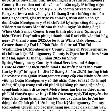
được đi xe buýt miễn phí
7 hồ bơi ngoài trời của Montgomery
County Recreation mở cửa vào cuối tuần ngày lễ tưởng niệm
Chiến Sĩ Trận Vong Hoa Kỳ 2025
Wheaton Streetery Block
Party Series ra mắt vào ngày 17 tháng 5 với chương trình ăn
uống ngoài trời, giải trí trực và chương trình dành cho gia
đình
Quận Montgomery sẽ tổ chức Lễ kỷ niệm cộng đồng cho
‘Older Americans Month’ vào thứ sáu, ngày 30 tháng 5 tại
White Oak Senior Center trong thành phố Silver Spring
Sự
kiện ‘Truck Day’ miễn phí tại thành phố Rockville vào thứ bảy,
ngày 17 tháng 5 năm 2025
Xe buýt từ White Oak Shopping
Center tham dự Đại Lễ Phật Đản tổ chức tại Thủ Đô
Washington DC
Montgomery County Office of Procurement sẽ
tổ chức sự kiện ‘Montgomery County is Open for Business’ vào
thứ Hai, ngày 31 tháng 3 năm 2025 tại Silver
Spring
Montgomery County Animal Services and Adoption
Cente tổ chức Sự kiện Nhận nuôi Chó miễn phí “Find Your
Lucky Pup” từ ngày 14 đến 17 tháng 3 năm 2025
Chương trình
FareShare của Quận Montgomery cung cấp cho Nhân viên làm
việc tại Quận Montgomery có thể nhận được tới 325 đô la một
tháng để giúp trang trải chi phí đi lại bằng phương tiện công
cộng
Hành khách đi xe buýt Metro hoặc tàu hỏa sẽ được miễn
phí khi chuyển qua xe buýt Ride On trong ngày
Tài nguyên cho
Người lao động bị ảnh hưởng bởi việc cắt giảm lực lượng lao
động của Chính phủ Liên bang Hoa Kỳ
Montgomery County
Recreation Quyên góp các mặt hàng mới hoặc đã xài như váy,