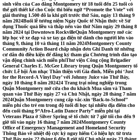
sinh viên của Cao đẳng Montgomery từ 18 tuổi đến 25 tuổi có
thể gửi thiết kế cho Cuộc thi biểu ngữ “Promote the Vote” với
giải thưởng 1.500 đô la khi gửi trước thứ Sáu, ngày 13 tháng 9
năm 2024
Buổi lễ tưởng niệm Ngày Quốc tế Nhận thức về Sử
dụng Thuốc quá liều và thắp nến vào thứ Năm ngày 29 tháng 8
năm 2024 tại Downtown Rockville
Quận Montgomery mở các
lớp học về xe đạp và xe tay ga điện tử dành cho người lớn vào
tháng 9, tháng 10 và tháng 11 năm 2024
Montgomery County
Community Action Board chấp nhận đơn Ghi Danh từ những
cư dân đủ điều kiện để đăng ký tham gia Chương trình đào tạo
vận động chính sách miễn phí
Thư viện Công cộng Brigadier
General Charles E. McGee Library trọng Quận Montgomery tổ
chức Lễ hội Âm nhạc Thân thiện với Gia đình, Miễn phí ‘Just
for the Record-A Vinyl Day’ với Johnny Juice vào Thứ Bảy,
ngày 10 tháng 8 năm 2024
24 Trang trại nông nghiệp trong
Quận Montgomery mở cửa cho du khách Mua sắm và Tham
quan vào Thứ Bảy ngày 27 và Chủ Nhật, ngày 28 tháng 7 năm
2024
Quận Montgomery cung cấp vắc-xin ‘Back-to-School’’
miễn phí cho trẻ em trong độ tuổi đi học tại nhiều địa điểm cho
đến cuối tháng 9
“Afro-Latin Dance Party” miễn phí tại
Veterans Plaza ở Silver Spring sẽ tổ chức từ 7 giờ tối cho đến 9
giờ tối vào ngày 16 tháng 7 năm 2024
Montgomery County
Office of Emergency Management and Homeland Security
Thông Báo về nhiệt độ cực kỳ nguy hiểm Có hiệu lực từ trưa
Thứ Bảy ngày 22 tháng 6 đến 8 giờ tối Chủ nhật ngày 23 tháng