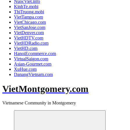
NuocViet.info
KinhTe.mobi
ThiTruong.mobi
VietTampa.com
VietChicago.com
VietSanJose.com
VietDenver.com
VietHDTV.com
VietHDRadio.com
VietHD.com
HanoiEcommerce.com
VirtualSaigon.com
Asian-Gourmet.com
XuHue.com
DanangVietnam.com
VietMontgomery.com
Vietnamese Community in Montgomery