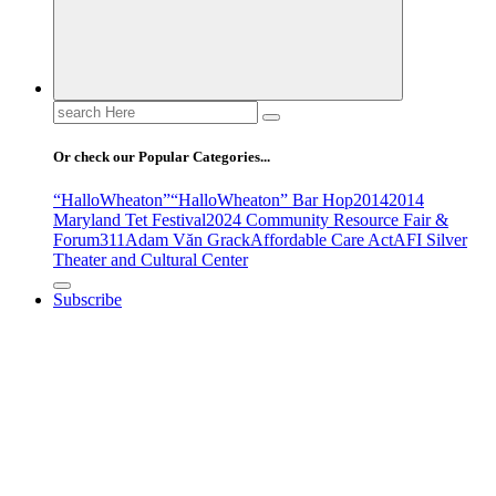
Search
for:
Or check our Popular Categories...
“HalloWheaton”
“HalloWheaton” Bar Hop
2014
2014
Maryland Tet Festival
2024 Community Resource Fair &
Forum
311
Adam Văn Grack
Affordable Care Act
AFI Silver
Theater and Cultural Center
Subscribe