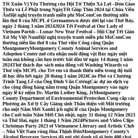
Tết Xuân Vị Yêu Thương của Hội Từ Thiện Xá Lợi –
Đón Giao
Thừa và Lễ Phật trong NgàyTết Giáp Thìn 2024 tại Chùa Viên
Ân
Hội nghị truyện tranh miễn phí MoComCon thường niên
lần thứ 8 của MCPL ở Germantown được dời lại vào Thứ Bảy,
ngày 2 tháng 3 năm 2024
2024 Tết Festival at Our Lady of
Vietnam Parish – Lunar New Year Festival – Hội Chợ Tết Giáo
Xứ Mẹ Việt Nam
Hội nghị truyện tranh miễn phí MoComCon
thường niên lần thứ 8 của Thư viện Công cộng Quận
Montgomery
Montgomery County Animal Services and
Adoption Center mở cửa nhận nuôi động vật Bảy ngày một
tuần mà không cần hẹn trước bắt đầu từ ngày 14 tháng 1 năm
2024
Thử thách đọc sách mùa đông với Washing Wizards và
Thư viện MCPL cho Trẻ em và thanh thiếu niên trong độ tuổi
đi học đến hết ngày 20 tháng 3 năm 2024
Cáo Phó và Chương
Trình Tang Lễ của Ông Đinh Văn Cương
Các dự án dịch vụ
cho cộng đồng hàng năm trong Quận Montgomery vào ngày
ngày lễ kỷ niệm Dr. Martin Luther King, Jr
Montgomery
County Department of Environmental Protection Cung cấp các
Phương án Xử lý Cây Giáng sinh Thân thiện với Môi trường
cho một Năm Mới Xanh
Lịch nghỉ lễ của Quận Montgomery
cho Cuối tuần Năm Mới Chủ nhật, ngày 31 tháng 12 Năm 2023
và Thứ Hai, ngày 1 tháng 1 Năm 2024
Pictures and Video Clips
Christmas Party 2023 of Vietnamese Literary and Artistic Club
– Nhà Việt Nam vùng Hoa Thịnh Đốn
Montgomery County’s
Alcohol Beverage Services đã mở ghi danh xổ số hơn 400 chai