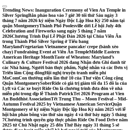
Skip
to
Trending News:
Inauguration Ceremony of Vien An Temple in
content
Silver Spring
Bắn pháo hoa vào 7 giờ 30 tối thứ Sáu ngày 3
tháng 7 năm 2026 kỷ niệm Ngày Độc Lập Hoa Kỳ 250 năm tại
quận Montgomery
Thành Phố Poolesville dời Lễ hội July 4th
Celebration and Fireworks sang ngày 5 tháng 7 năm
2026
Chương Trình Đại Lễ Phật Đản 2026 tại Chùa Viên Ân
trong Thành Phố Silver Spring ở Tiểu bang
Maryland
Vegetarian Vietnamese pancake/ crepe (bánh xèo
chay) Fundraising Event at Viên Ân Temple
Middle Eastern
American Heritage Month
Taste of Wheaton: Maryland’s
Culinary & Culture Festival 2026 đang Nhận đơn Ghi danh từ
các Nhà hàng, Người bán thực phẩm, Nghệ nhân và các Đơn vị
Triển lãm Cộng đồng
Hội nghị truyện tranh miễn phí
MoComCon thường niên lần thứ 10 của Thư viện Công cộng
Quận Montgomery
SoberRide có giá trị giảm tối đa 15 đô la của
Lyft và Các xe buýt Ride On là chương trình đưa đón về nhà
miễn phí trong dịp lễ Thánh Patrick
Tet 2026 Program at Vien
An Buddhist Association
Tết Trung Thu – Moon Festival – Mid-
Autumn Festival 2025 by Vietnamese American Service
Quận
Montgomery sẽ kỷ niệm Ngày Độc lập Hoa Kỳ năm 2025 với lễ
hội bắn pháo bông vào thứ sáu ngày 4 và thứ bảy ngày 5 tháng
7
Chương trình quyên góp thực phẩm Ride On Food Drive năm
2025 từ Chủ Nhật ngày 25 đến Thứ Bảy ngày 31 tháng 5 sẽ