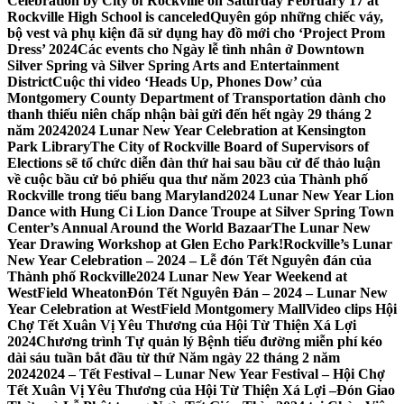
Celebration by City of Rockville on Saturday February 17 at
Rockville High School is canceled
Quyên góp những chiếc váy,
bộ vest và phụ kiện đã sử dụng hay đồ mới cho ‘Project Prom
Dress’ 2024
Các events cho Ngày lễ tình nhân ở Downtown
Silver Spring và Silver Spring Arts and Entertainment
District
Cuộc thi video ‘Heads Up, Phones Dow’ của
Montgomery County Department of Transportation dành cho
thanh thiếu niên chấp nhận bài gửi đến hết ngày 29 tháng 2
năm 2024
2024 Lunar New Year Celebration at Kensington
Park Library
The City of Rockville Board of Supervisors of
Elections sẽ tổ chức diễn đàn thứ hai sau bầu cử để thảo luận
về cuộc bầu cử bỏ phiếu qua thư năm 2023 của Thành phố
Rockville trong tiểu bang Maryland
2024 Lunar New Year Lion
Dance with Hung Ci Lion Dance Troupe at Silver Spring Town
Center’s Annual Around the World Bazaar
The Lunar New
Year Drawing Workshop at Glen Echo Park!
Rockville’s Lunar
New Year Celebration – 2024 – Lễ đón Tết Nguyên đán của
Thành phố Rockville
2024 Lunar New Year Weekend at
WestField Wheaton
Đón Tết Nguyên Đán – 2024 – Lunar New
Year Celebration at WestField Montgomery Mall
Video clips Hội
Chợ Tết Xuân Vị Yêu Thương của Hội Từ Thiện Xá Lợi
2024
Chương trình Tự quản lý Bệnh tiểu đường miễn phí kéo
dài sáu tuần bắt đầu từ thứ Năm ngày 22 tháng 2 năm
2024
2024 – Tết Festival – Lunar New Year Festival – Hội Chợ
Tết Xuân Vị Yêu Thương của Hội Từ Thiện Xá Lợi –
Đón Giao