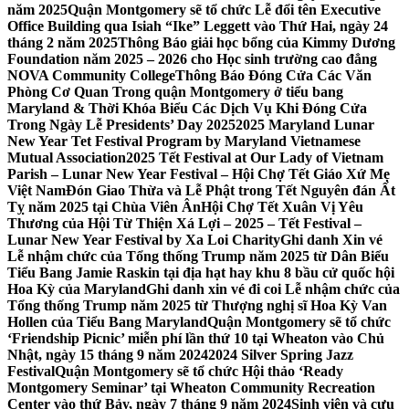
năm 2025
Quận Montgomery sẽ tổ chức Lễ đổi tên Executive
Office Building qua Isiah “Ike” Leggett vào Thứ Hai, ngày 24
tháng 2 năm 2025
Thông Báo giải học bổng của Kimmy Dương
Foundation năm 2025 – 2026 cho Học sinh trường cao đẳng
NOVA Community College
Thông Báo Đóng Cửa Các Văn
Phòng Cơ Quan Trong quận Montgomery ở tiểu bang
Maryland & Thời Khóa Biểu Các Dịch Vụ Khi Đóng Cửa
Trong Ngày Lễ Presidents’ Day 2025
2025 Maryland Lunar
New Year Tet Festival Program by Maryland Vietnamese
Mutual Association
2025 Tết Festival at Our Lady of Vietnam
Parish – Lunar New Year Festival – Hội Chợ Tết Giáo Xứ Mẹ
Việt Nam
Đón Giao Thừa và Lễ Phật trong Tết Nguyên đán Ất
Tỵ năm 2025 tại Chùa Viên Ân
Hội Chợ Tết Xuân Vị Yêu
Thương của Hội Từ Thiện Xá Lợi – 2025 – Tết Festival –
Lunar New Year Festival by Xa Loi Charity
Ghi danh Xin vé
Lễ nhậm chức của Tổng thống Trump năm 2025 từ Dân Biểu
Tiểu Bang Jamie Raskin tại địa hạt hay khu 8 bầu cử quốc hội
Hoa Kỳ của Maryland
Ghi danh xin vé đi coi Lễ nhậm chức của
Tổng thống Trump năm 2025 từ Thượng nghị sĩ Hoa Kỳ Van
Hollen của Tiểu Bang Maryland
Quận Montgomery sẽ tổ chức
‘Friendship Picnic’ miễn phí lần thứ 10 tại Wheaton vào Chủ
Nhật, ngày 15 tháng 9 năm 2024
2024 Silver Spring Jazz
Festival
Quận Montgomery sẽ tổ chức Hội thảo ‘Ready
Montgomery Seminar’ tại Wheaton Community Recreation
Center vào thứ Bảy, ngày 7 tháng 9 năm 2024
Sinh viên và cựu