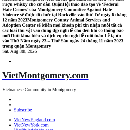
rượu whisky cho cư dân Quận
Hội thảo đào tạo về ‘Federal
Hate Crimes’ của Montgomery Committee Against Hate
Violence sẽ được tổ chức tại Rockville vào thứ Tư ngày 6 tháng
12 năm 2023
Montgomery County Animal Services and
Adoption Center sẽ Miễn mọi khoản phí xin nhận nuôi tất cả
các loài thú vật vào đúng dịp nghỉ lễ cho đến khi có thông báo
mới
Thời khóa biểu và dịch vụ cho nghỉ lễ cuối tuần Lễ tạ ơn
vào Thứ Năm ngày 23 – Thứ Sáu ngày 24 tháng 11 năm 2023
trong quận Montgomery
Sat. Aug 8th, 2026
VietMontgomery.com
Vietnamese Community in Montgomery
Subscribe
VietNewEngland.com
VietNewYork.com