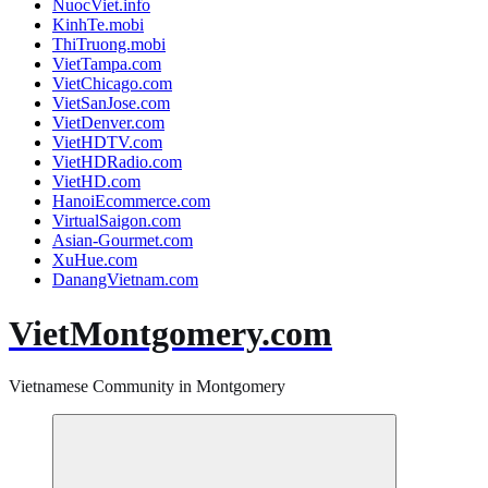
NuocViet.info
KinhTe.mobi
ThiTruong.mobi
VietTampa.com
VietChicago.com
VietSanJose.com
VietDenver.com
VietHDTV.com
VietHDRadio.com
VietHD.com
HanoiEcommerce.com
VirtualSaigon.com
Asian-Gourmet.com
XuHue.com
DanangVietnam.com
VietMontgomery.com
Vietnamese Community in Montgomery