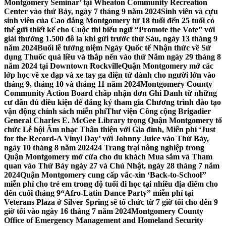
Montgomery Seminar’ tại Wheaton Community Recreation
Center vào thứ Bảy, ngày 7 tháng 9 năm 2024
Sinh viên và cựu
sinh viên của Cao đẳng Montgomery từ 18 tuổi đến 25 tuổi có
thể gửi thiết kế cho Cuộc thi biểu ngữ “Promote the Vote” với
giải thưởng 1.500 đô la khi gửi trước thứ Sáu, ngày 13 tháng 9
năm 2024
Buổi lễ tưởng niệm Ngày Quốc tế Nhận thức về Sử
dụng Thuốc quá liều và thắp nến vào thứ Năm ngày 29 tháng 8
năm 2024 tại Downtown Rockville
Quận Montgomery mở các
lớp học về xe đạp và xe tay ga điện tử dành cho người lớn vào
tháng 9, tháng 10 và tháng 11 năm 2024
Montgomery County
Community Action Board chấp nhận đơn Ghi Danh từ những
cư dân đủ điều kiện để đăng ký tham gia Chương trình đào tạo
vận động chính sách miễn phí
Thư viện Công cộng Brigadier
General Charles E. McGee Library trọng Quận Montgomery tổ
chức Lễ hội Âm nhạc Thân thiện với Gia đình, Miễn phí ‘Just
for the Record-A Vinyl Day’ với Johnny Juice vào Thứ Bảy,
ngày 10 tháng 8 năm 2024
24 Trang trại nông nghiệp trong
Quận Montgomery mở cửa cho du khách Mua sắm và Tham
quan vào Thứ Bảy ngày 27 và Chủ Nhật, ngày 28 tháng 7 năm
2024
Quận Montgomery cung cấp vắc-xin ‘Back-to-School’’
miễn phí cho trẻ em trong độ tuổi đi học tại nhiều địa điểm cho
đến cuối tháng 9
“Afro-Latin Dance Party” miễn phí tại
Veterans Plaza ở Silver Spring sẽ tổ chức từ 7 giờ tối cho đến 9
giờ tối vào ngày 16 tháng 7 năm 2024
Montgomery County
Office of Emergency Management and Homeland Security