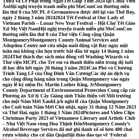
Thừa và Lễ Phật trong NgàyTết Giáp Thìn 2024 tại Chùa Viên
Ân
Hội nghị truyện tranh miễn phí MoComCon thường niên
lần thứ 8 của MCPL ở Germantown được dời lại vào Thứ Bảy,
ngày 2 tháng 3 năm 2024
2024 Tết Festival at Our Lady of
Vietnam Parish – Lunar New Year Festival – Hội Chợ Tết Giáo
Xứ Mẹ Việt Nam
Hội nghị truyện tranh miễn phí MoComCon
thường niên lần thứ 8 của Thư viện Công cộng Quận
Montgomery
Montgomery County Animal Services and
Adoption Center mở cửa nhận nuôi động vật Bảy ngày một
tuần mà không cần hẹn trước bắt đầu từ ngày 14 tháng 1 năm
2024
Thử thách đọc sách mùa đông với Washing Wizards và
Thư viện MCPL cho Trẻ em và thanh thiếu niên trong độ tuổi
đi học đến hết ngày 20 tháng 3 năm 2024
Cáo Phó và Chương
Trình Tang Lễ của Ông Đinh Văn Cương
Các dự án dịch vụ
cho cộng đồng hàng năm trong Quận Montgomery vào ngày
ngày lễ kỷ niệm Dr. Martin Luther King, Jr
Montgomery
County Department of Environmental Protection Cung cấp các
Phương án Xử lý Cây Giáng sinh Thân thiện với Môi trường
cho một Năm Mới Xanh
Lịch nghỉ lễ của Quận Montgomery
cho Cuối tuần Năm Mới Chủ nhật, ngày 31 tháng 12 Năm 2023
và Thứ Hai, ngày 1 tháng 1 Năm 2024
Pictures and Video Clips
Christmas Party 2023 of Vietnamese Literary and Artistic Club
– Nhà Việt Nam vùng Hoa Thịnh Đốn
Montgomery County’s
Alcohol Beverage Services đã mở ghi danh xổ số hơn 400 chai
rượu whisky cho cư dân Quận
Hội thảo đào tạo về ‘Federal