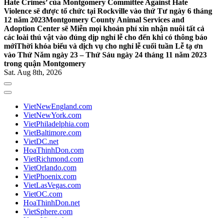
Hate Crimes’ của Montgomery Committee Against Hate
Violence sẽ được tổ chức tại Rockville vào thứ Tư ngày 6 tháng
12 năm 2023
Montgomery County Animal Services and
Adoption Center sẽ Miễn mọi khoản phí xin nhận nuôi tất cả
các loài thú vật vào đúng dịp nghỉ lễ cho đến khi có thông báo
mới
Thời khóa biểu và dịch vụ cho nghỉ lễ cuối tuần Lễ tạ ơn
vào Thứ Năm ngày 23 – Thứ Sáu ngày 24 tháng 11 năm 2023
trong quận Montgomery
Sat. Aug 8th, 2026
VietNewEngland.com
VietNewYork.com
VietPhiladelphia.com
VietBaltimore.com
VietDC.net
HoaThinhDon.com
VietRichmond.com
VietOrlando.com
VietPhoenix.com
VietLasVegas.com
VietOC.com
HoaThinhDon.net
VietSphere.com