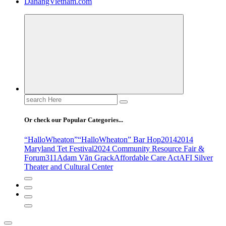
DanangVietnam.com
Search
for:
Or check our Popular Categories...
“HalloWheaton”
“HalloWheaton” Bar Hop
2014
2014
Maryland Tet Festival
2024 Community Resource Fair &
Forum
311
Adam Văn Grack
Affordable Care Act
AFI Silver
Theater and Cultural Center