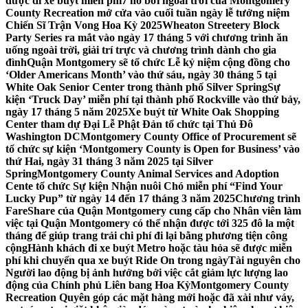
được đi xe buýt miễn phí
7 hồ bơi ngoài trời của Montgomery
County Recreation mở cửa vào cuối tuần ngày lễ tưởng niệm
Chiến Sĩ Trận Vong Hoa Kỳ 2025
Wheaton Streetery Block
Party Series ra mắt vào ngày 17 tháng 5 với chương trình ăn
uống ngoài trời, giải trí trực và chương trình dành cho gia
đình
Quận Montgomery sẽ tổ chức Lễ kỷ niệm cộng đồng cho
‘Older Americans Month’ vào thứ sáu, ngày 30 tháng 5 tại
White Oak Senior Center trong thành phố Silver Spring
Sự
kiện ‘Truck Day’ miễn phí tại thành phố Rockville vào thứ bảy,
ngày 17 tháng 5 năm 2025
Xe buýt từ White Oak Shopping
Center tham dự Đại Lễ Phật Đản tổ chức tại Thủ Đô
Washington DC
Montgomery County Office of Procurement sẽ
tổ chức sự kiện ‘Montgomery County is Open for Business’ vào
thứ Hai, ngày 31 tháng 3 năm 2025 tại Silver
Spring
Montgomery County Animal Services and Adoption
Cente tổ chức Sự kiện Nhận nuôi Chó miễn phí “Find Your
Lucky Pup” từ ngày 14 đến 17 tháng 3 năm 2025
Chương trình
FareShare của Quận Montgomery cung cấp cho Nhân viên làm
việc tại Quận Montgomery có thể nhận được tới 325 đô la một
tháng để giúp trang trải chi phí đi lại bằng phương tiện công
cộng
Hành khách đi xe buýt Metro hoặc tàu hỏa sẽ được miễn
phí khi chuyển qua xe buýt Ride On trong ngày
Tài nguyên cho
Người lao động bị ảnh hưởng bởi việc cắt giảm lực lượng lao
động của Chính phủ Liên bang Hoa Kỳ
Montgomery County
Recreation Quyên góp các mặt hàng mới hoặc đã xài như váy,