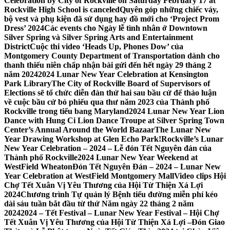
Celebration by City of Rockville on Saturday February 17 at
Rockville High School is canceled
Quyên góp những chiếc váy,
bộ vest và phụ kiện đã sử dụng hay đồ mới cho ‘Project Prom
Dress’ 2024
Các events cho Ngày lễ tình nhân ở Downtown
Silver Spring và Silver Spring Arts and Entertainment
District
Cuộc thi video ‘Heads Up, Phones Dow’ của
Montgomery County Department of Transportation dành cho
thanh thiếu niên chấp nhận bài gửi đến hết ngày 29 tháng 2
năm 2024
2024 Lunar New Year Celebration at Kensington
Park Library
The City of Rockville Board of Supervisors of
Elections sẽ tổ chức diễn đàn thứ hai sau bầu cử để thảo luận
về cuộc bầu cử bỏ phiếu qua thư năm 2023 của Thành phố
Rockville trong tiểu bang Maryland
2024 Lunar New Year Lion
Dance with Hung Ci Lion Dance Troupe at Silver Spring Town
Center’s Annual Around the World Bazaar
The Lunar New
Year Drawing Workshop at Glen Echo Park!
Rockville’s Lunar
New Year Celebration – 2024 – Lễ đón Tết Nguyên đán của
Thành phố Rockville
2024 Lunar New Year Weekend at
WestField Wheaton
Đón Tết Nguyên Đán – 2024 – Lunar New
Year Celebration at WestField Montgomery Mall
Video clips Hội
Chợ Tết Xuân Vị Yêu Thương của Hội Từ Thiện Xá Lợi
2024
Chương trình Tự quản lý Bệnh tiểu đường miễn phí kéo
dài sáu tuần bắt đầu từ thứ Năm ngày 22 tháng 2 năm
2024
2024 – Tết Festival – Lunar New Year Festival – Hội Chợ
Tết Xuân Vị Yêu Thương của Hội Từ Thiện Xá Lợi –
Đón Giao