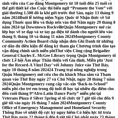
sinh viên của Cao đẳng Montgomery từ 18 tuổi đến 25 tuổi có
thể gửi thiết kế cho Cuộc thi biểu ngữ “Promote the Vote” với
giải thưởng 1.500 đô la khi gửi trước thứ Sáu, ngày 13 tháng 9
năm 2024
Buổi lễ tưởng niệm Ngày Quốc tế Nhận thức về Sử
dụng Thuốc quá liều và thắp nến vào thứ Năm ngày 29 tháng 8
năm 2024 tại Downtown Rockville
Quận Montgomery mở các
lớp học về xe đạp và xe tay ga điện tử dành cho người lớn vào
tháng 9, tháng 10 và tháng 11 năm 2024
Montgomery County
Community Action Board chấp nhận đơn Ghi Danh từ những
cư dân đủ điều kiện để đăng ký tham gia Chương trình đào tạo
vận động chính sách miễn phí
Thư viện Công cộng Brigadier
General Charles E. McGee Library trọng Quận Montgomery tổ
chức Lễ hội Âm nhạc Thân thiện với Gia đình, Miễn phí ‘Just
for the Record-A Vinyl Day’ với Johnny Juice vào Thứ Bảy,
ngày 10 tháng 8 năm 2024
24 Trang trại nông nghiệp trong
Quận Montgomery mở cửa cho du khách Mua sắm và Tham
quan vào Thứ Bảy ngày 27 và Chủ Nhật, ngày 28 tháng 7 năm
2024
Quận Montgomery cung cấp vắc-xin ‘Back-to-School’’
miễn phí cho trẻ em trong độ tuổi đi học tại nhiều địa điểm cho
đến cuối tháng 9
“Afro-Latin Dance Party” miễn phí tại
Veterans Plaza ở Silver Spring sẽ tổ chức từ 7 giờ tối cho đến 9
giờ tối vào ngày 16 tháng 7 năm 2024
Montgomery County
Office of Emergency Management and Homeland Security
Thông Báo về nhiệt độ cực kỳ nguy hiểm Có hiệu lực từ trưa
Thứ Bảy ngày 22 tháng 6 đến 8 giờ tối Chủ nhật ngày 23 tháng