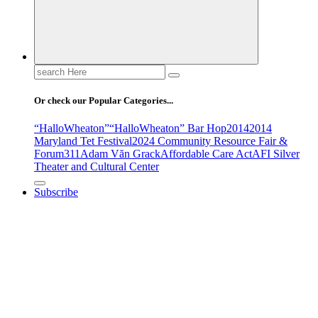
Search
for:
Or check our Popular Categories...
“HalloWheaton”
“HalloWheaton” Bar Hop
2014
2014
Maryland Tet Festival
2024 Community Resource Fair &
Forum
311
Adam Văn Grack
Affordable Care Act
AFI Silver
Theater and Cultural Center
Subscribe