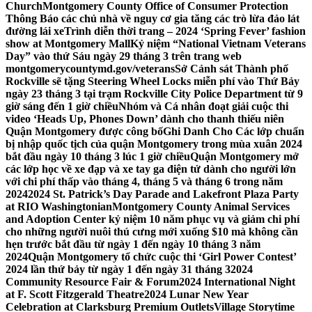
Church
Montgomery County Office of Consumer Protection
Thông Báo các chủ nhà về nguy cơ gia tăng các trò lừa đảo lát
đường lái xe
Trình diễn thời trang – 2024 ‘Spring Fever’ fashion
show at Montgomery Mall
Kỷ niệm “National Vietnam Veterans
Day” vào thứ Sáu ngày 29 tháng 3 trên trang web
montgomerycountymd.gov/veterans
Sở Cảnh sát Thành phố
Rockville sẽ tặng Steering Wheel Locks miễn phí vào Thứ Bảy
ngày 23 tháng 3 tại trạm Rockville City Police Department từ 9
giờ sáng đến 1 giờ chiều
Nhóm và Cá nhân đoạt giải cuộc thi
video ‘Heads Up, Phones Down’ dành cho thanh thiếu niên
Quận Montgomery được công bố
Ghi Danh Cho Các lớp chuẩn
bị nhập quốc tịch của quận Montgomery trong mùa xuân 2024
bắt đầu ngày 10 tháng 3 lúc 1 giờ chiều
Quận Montgomery mở
các lớp học về xe đạp và xe tay ga điện tử dành cho người lớn
với chi phí thấp vào tháng 4, tháng 5 và tháng 6 trong năm
2024
2024 St. Patrick’s Day Parade and Lakefront Plaza Party
at RIO Washingtonian
Montgomery County Animal Services
and Adoption Center kỷ niệm 10 năm phục vụ và giảm chi phí
cho những người nuôi thú cưng mới xuống $10 mà không cần
hẹn trước bắt đầu từ ngày 1 đến ngày 10 tháng 3 năm
2024
Quận Montgomery tổ chức cuộc thi ‘Girl Power Contest’
2024 lần thứ bảy từ ngày 1 đến ngày 31 tháng 3
2024
Community Resource Fair & Forum
2024 International Night
at F. Scott Fitzgerald Theatre
2024 Lunar New Year
Celebration at Clarksburg Premium Outlets
Village Storytime