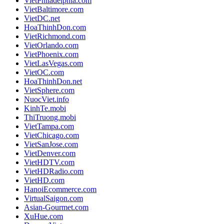
VietPhiladelphia.com
VietBaltimore.com
VietDC.net
HoaThinhDon.com
VietRichmond.com
VietOrlando.com
VietPhoenix.com
VietLasVegas.com
VietOC.com
HoaThinhDon.net
VietSphere.com
NuocViet.info
KinhTe.mobi
ThiTruong.mobi
VietTampa.com
VietChicago.com
VietSanJose.com
VietDenver.com
VietHDTV.com
VietHDRadio.com
VietHD.com
HanoiEcommerce.com
VirtualSaigon.com
Asian-Gourmet.com
XuHue.com