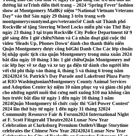
đường lái xe
Trình diễn thời trang – 2024 ‘Spring Fever’ fashion
show at Montgomery Mall
Kỷ niệm “National Vietnam Veterans
Day” vào thứ Sáu ngày 29 tháng 3 trên trang web
montgomerycountymd.gov/veterans
Sở Cảnh sát Thành phố
Rockville sẽ tặng Steering Wheel Locks miễn phí vào Thứ Bảy
ngày 23 tháng 3 tại trạm Rockville City Police Department từ 9
giờ sáng đến 1 giờ chiều
Nhóm và Cá nhân đoạt giải cuộc thi
video ‘Heads Up, Phones Down’ dành cho thanh thiếu niên
Quận Montgomery được công bố
Ghi Danh Cho Các lớp chuẩn
bị nhập quốc tịch của quận Montgomery trong mùa xuân 2024
bắt đầu ngày 10 tháng 3 lúc 1 giờ chiều
Quận Montgomery mở
các lớp học về xe đạp và xe tay ga điện tử dành cho người lớn
với chi phí thấp vào tháng 4, tháng 5 và tháng 6 trong năm
2024
2024 St. Patrick’s Day Parade and Lakefront Plaza Party
at RIO Washingtonian
Montgomery County Animal Services
and Adoption Center kỷ niệm 10 năm phục vụ và giảm chi phí
cho những người nuôi thú cưng mới xuống $10 mà không cần
hẹn trước bắt đầu từ ngày 1 đến ngày 10 tháng 3 năm
2024
Quận Montgomery tổ chức cuộc thi ‘Girl Power Contest’
2024 lần thứ bảy từ ngày 1 đến ngày 31 tháng 3
2024
Community Resource Fair & Forum
2024 International Night
at F. Scott Fitzgerald Theatre
2024 Lunar New Year
Celebration at Clarksburg Premium Outlets
Village Storytime
celebrates the Chinese New Year 2024
2024 Lunar New Year