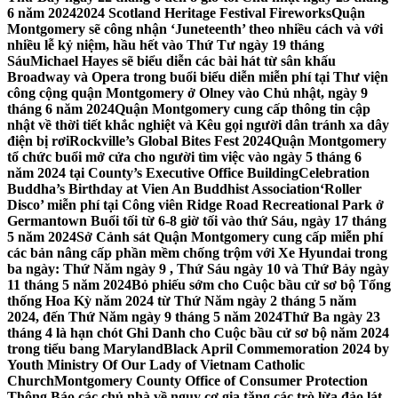
6 năm 2024
2024 Scotland Heritage Festival Fireworks
Quận
Montgomery sẽ công nhận ‘Juneteenth’ theo nhiều cách và với
nhiều lễ kỷ niệm, hầu hết vào Thứ Tư ngày 19 tháng
Sáu
Michael Hayes sẽ biểu diễn các bài hát từ sân khấu
Broadway và Opera trong buổi biểu diễn miễn phí tại Thư viện
công cộng quận Montgomery ở Olney vào Chủ nhật, ngày 9
tháng 6 năm 2024
Quận Montgomery cung cấp thông tin cập
nhật về thời tiết khắc nghiệt và Kêu gọi người dân tránh xa dây
điện bị rơi
Rockville’s Global Bites Fest 2024
Quận Montgomery
tổ chức buổi mở cửa cho người tìm việc vào ngày 5 tháng 6
năm 2024 tại County’s Executive Office Building
Celebration
Buddha’s Birthday at Vien An Buddhist Association
‘Roller
Disco’ miễn phí tại Công viên Ridge Road Recreational Park ở
Germantown Buổi tối từ 6-8 giờ tối vào thứ Sáu, ngày 17 tháng
5 năm 2024
Sở Cảnh sát Quận Montgomery cung cấp miễn phí
các bản nâng cấp phần mềm chống trộm với Xe Hyundai trong
ba ngày: Thứ Năm ngày 9 , Thứ Sáu ngày 10 và Thứ Bảy ngày
11 tháng 5 năm 2024
Bỏ phiếu sớm cho Cuộc bầu cử sơ bộ Tổng
thống Hoa Kỳ năm 2024 từ Thứ Năm ngày 2 tháng 5 năm
2024, đến Thứ Năm ngày 9 tháng 5 năm 2024
Thứ Ba ngày 23
tháng 4 là hạn chót Ghi Danh cho Cuộc bầu cử sơ bộ năm 2024
trong tiểu bang Maryland
Black April Commemoration 2024 by
Youth Ministry Of Our Lady of Vietnam Catholic
Church
Montgomery County Office of Consumer Protection
Thông Báo các chủ nhà về nguy cơ gia tăng các trò lừa đảo lát