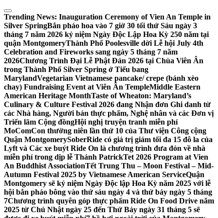
Skip
to
Trending News:
Inauguration Ceremony of Vien An Temple in
content
Silver Spring
Bắn pháo hoa vào 7 giờ 30 tối thứ Sáu ngày 3
tháng 7 năm 2026 kỷ niệm Ngày Độc Lập Hoa Kỳ 250 năm tại
quận Montgomery
Thành Phố Poolesville dời Lễ hội July 4th
Celebration and Fireworks sang ngày 5 tháng 7 năm
2026
Chương Trình Đại Lễ Phật Đản 2026 tại Chùa Viên Ân
trong Thành Phố Silver Spring ở Tiểu bang
Maryland
Vegetarian Vietnamese pancake/ crepe (bánh xèo
chay) Fundraising Event at Viên Ân Temple
Middle Eastern
American Heritage Month
Taste of Wheaton: Maryland’s
Culinary & Culture Festival 2026 đang Nhận đơn Ghi danh từ
các Nhà hàng, Người bán thực phẩm, Nghệ nhân và các Đơn vị
Triển lãm Cộng đồng
Hội nghị truyện tranh miễn phí
MoComCon thường niên lần thứ 10 của Thư viện Công cộng
Quận Montgomery
SoberRide có giá trị giảm tối đa 15 đô la của
Lyft và Các xe buýt Ride On là chương trình đưa đón về nhà
miễn phí trong dịp lễ Thánh Patrick
Tet 2026 Program at Vien
An Buddhist Association
Tết Trung Thu – Moon Festival – Mid-
Autumn Festival 2025 by Vietnamese American Service
Quận
Montgomery sẽ kỷ niệm Ngày Độc lập Hoa Kỳ năm 2025 với lễ
hội bắn pháo bông vào thứ sáu ngày 4 và thứ bảy ngày 5 tháng
7
Chương trình quyên góp thực phẩm Ride On Food Drive năm
2025 từ Chủ Nhật ngày 25 đến Thứ Bảy ngày 31 tháng 5 sẽ