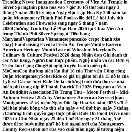
Trending News:
Inauguration Ceremony of Vien An Temple in
Silver Spring
Bắn pháo hoa vào 7 giờ 30 tối thứ Sáu ngày 3
tháng 7 năm 2026 kỷ niệm Ngày Độc Lập Hoa Kỳ 250 năm tại
quận Montgomery
Thành Phố Poolesville dời Lễ hội July 4th
Celebration and Fireworks sang ngày 5 tháng 7 năm
2026
Chương Trình Đại Lễ Phật Đản 2026 tại Chùa Viên Ân
trong Thành Phố Silver Spring ở Tiểu bang
Maryland
Vegetarian Vietnamese pancake/ crepe (bánh xèo
chay) Fundraising Event at Viên Ân Temple
Middle Eastern
American Heritage Month
Taste of Wheaton: Maryland’s
Culinary & Culture Festival 2026 đang Nhận đơn Ghi danh từ
các Nhà hàng, Người bán thực phẩm, Nghệ nhân và các Đơn vị
Triển lãm Cộng đồng
Hội nghị truyện tranh miễn phí
MoComCon thường niên lần thứ 10 của Thư viện Công cộng
Quận Montgomery
SoberRide có giá trị giảm tối đa 15 đô la của
Lyft và Các xe buýt Ride On là chương trình đưa đón về nhà
miễn phí trong dịp lễ Thánh Patrick
Tet 2026 Program at Vien
An Buddhist Association
Tết Trung Thu – Moon Festival – Mid-
Autumn Festival 2025 by Vietnamese American Service
Quận
Montgomery sẽ kỷ niệm Ngày Độc lập Hoa Kỳ năm 2025 với lễ
hội bắn pháo bông vào thứ sáu ngày 4 và thứ bảy ngày 5 tháng
7
Chương trình quyên góp thực phẩm Ride On Food Drive năm
2025 từ Chủ Nhật ngày 25 đến Thứ Bảy ngày 31 tháng 5 sẽ
được đi xe buýt miễn phí
7 hồ bơi ngoài trời của Montgomery
County Recreation mở cửa vào cuối tuần ngày lễ tưởng niệm