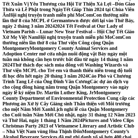
Tết Xuân Vị Yêu Thương của Hội Từ Thiện Xá Lợi –
Đón Giao
Thừa và Lễ Phật trong NgàyTết Giáp Thìn 2024 tại Chùa Viên
Ân
Hội nghị truyện tranh miễn phí MoComCon thường niên
lần thứ 8 của MCPL ở Germantown được dời lại vào Thứ Bảy,
ngày 2 tháng 3 năm 2024
2024 Tết Festival at Our Lady of
Vietnam Parish – Lunar New Year Festival – Hội Chợ Tết Giáo
Xứ Mẹ Việt Nam
Hội nghị truyện tranh miễn phí MoComCon
thường niên lần thứ 8 của Thư viện Công cộng Quận
Montgomery
Montgomery County Animal Services and
Adoption Center mở cửa nhận nuôi động vật Bảy ngày một
tuần mà không cần hẹn trước bắt đầu từ ngày 14 tháng 1 năm
2024
Thử thách đọc sách mùa đông với Washing Wizards và
Thư viện MCPL cho Trẻ em và thanh thiếu niên trong độ tuổi
đi học đến hết ngày 20 tháng 3 năm 2024
Cáo Phó và Chương
Trình Tang Lễ của Ông Đinh Văn Cương
Các dự án dịch vụ
cho cộng đồng hàng năm trong Quận Montgomery vào ngày
ngày lễ kỷ niệm Dr. Martin Luther King, Jr
Montgomery
County Department of Environmental Protection Cung cấp các
Phương án Xử lý Cây Giáng sinh Thân thiện với Môi trường
cho một Năm Mới Xanh
Lịch nghỉ lễ của Quận Montgomery
cho Cuối tuần Năm Mới Chủ nhật, ngày 31 tháng 12 Năm 2023
và Thứ Hai, ngày 1 tháng 1 Năm 2024
Pictures and Video Clips
Christmas Party 2023 of Vietnamese Literary and Artistic Club
– Nhà Việt Nam vùng Hoa Thịnh Đốn
Montgomery County’s
Alcohol Beverage Services đã mở ghi danh xổ số hơn 400 chai