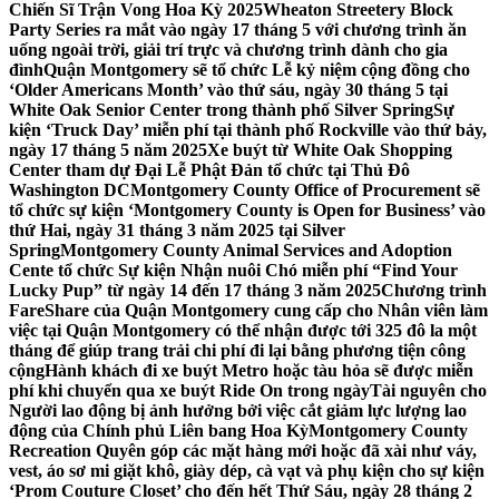
Chiến Sĩ Trận Vong Hoa Kỳ 2025
Wheaton Streetery Block
Party Series ra mắt vào ngày 17 tháng 5 với chương trình ăn
uống ngoài trời, giải trí trực và chương trình dành cho gia
đình
Quận Montgomery sẽ tổ chức Lễ kỷ niệm cộng đồng cho
‘Older Americans Month’ vào thứ sáu, ngày 30 tháng 5 tại
White Oak Senior Center trong thành phố Silver Spring
Sự
kiện ‘Truck Day’ miễn phí tại thành phố Rockville vào thứ bảy,
ngày 17 tháng 5 năm 2025
Xe buýt từ White Oak Shopping
Center tham dự Đại Lễ Phật Đản tổ chức tại Thủ Đô
Washington DC
Montgomery County Office of Procurement sẽ
tổ chức sự kiện ‘Montgomery County is Open for Business’ vào
thứ Hai, ngày 31 tháng 3 năm 2025 tại Silver
Spring
Montgomery County Animal Services and Adoption
Cente tổ chức Sự kiện Nhận nuôi Chó miễn phí “Find Your
Lucky Pup” từ ngày 14 đến 17 tháng 3 năm 2025
Chương trình
FareShare của Quận Montgomery cung cấp cho Nhân viên làm
việc tại Quận Montgomery có thể nhận được tới 325 đô la một
tháng để giúp trang trải chi phí đi lại bằng phương tiện công
cộng
Hành khách đi xe buýt Metro hoặc tàu hỏa sẽ được miễn
phí khi chuyển qua xe buýt Ride On trong ngày
Tài nguyên cho
Người lao động bị ảnh hưởng bởi việc cắt giảm lực lượng lao
động của Chính phủ Liên bang Hoa Kỳ
Montgomery County
Recreation Quyên góp các mặt hàng mới hoặc đã xài như váy,
vest, áo sơ mi giặt khô, giày dép, cà vạt và phụ kiện cho sự kiện
‘Prom Couture Closet’ cho đến hết Thứ Sáu, ngày 28 tháng 2