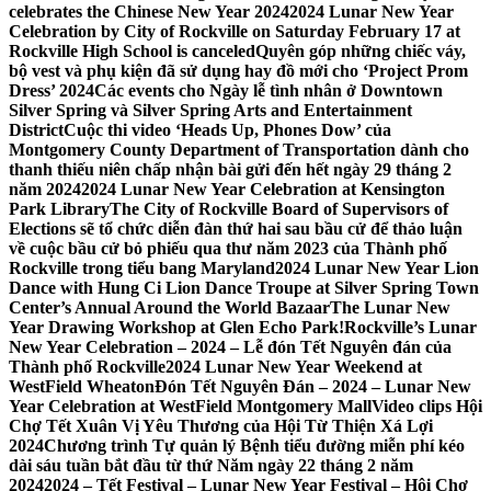
celebrates the Chinese New Year 2024
2024 Lunar New Year
Celebration by City of Rockville on Saturday February 17 at
Rockville High School is canceled
Quyên góp những chiếc váy,
bộ vest và phụ kiện đã sử dụng hay đồ mới cho ‘Project Prom
Dress’ 2024
Các events cho Ngày lễ tình nhân ở Downtown
Silver Spring và Silver Spring Arts and Entertainment
District
Cuộc thi video ‘Heads Up, Phones Dow’ của
Montgomery County Department of Transportation dành cho
thanh thiếu niên chấp nhận bài gửi đến hết ngày 29 tháng 2
năm 2024
2024 Lunar New Year Celebration at Kensington
Park Library
The City of Rockville Board of Supervisors of
Elections sẽ tổ chức diễn đàn thứ hai sau bầu cử để thảo luận
về cuộc bầu cử bỏ phiếu qua thư năm 2023 của Thành phố
Rockville trong tiểu bang Maryland
2024 Lunar New Year Lion
Dance with Hung Ci Lion Dance Troupe at Silver Spring Town
Center’s Annual Around the World Bazaar
The Lunar New
Year Drawing Workshop at Glen Echo Park!
Rockville’s Lunar
New Year Celebration – 2024 – Lễ đón Tết Nguyên đán của
Thành phố Rockville
2024 Lunar New Year Weekend at
WestField Wheaton
Đón Tết Nguyên Đán – 2024 – Lunar New
Year Celebration at WestField Montgomery Mall
Video clips Hội
Chợ Tết Xuân Vị Yêu Thương của Hội Từ Thiện Xá Lợi
2024
Chương trình Tự quản lý Bệnh tiểu đường miễn phí kéo
dài sáu tuần bắt đầu từ thứ Năm ngày 22 tháng 2 năm
2024
2024 – Tết Festival – Lunar New Year Festival – Hội Chợ