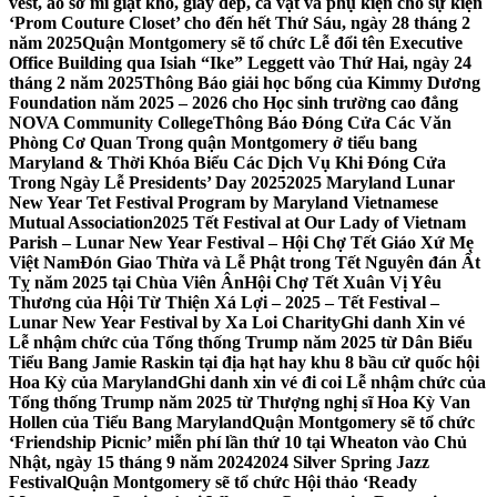
vest, áo sơ mi giặt khô, giày dép, cà vạt và phụ kiện cho sự kiện
‘Prom Couture Closet’ cho đến hết Thứ Sáu, ngày 28 tháng 2
năm 2025
Quận Montgomery sẽ tổ chức Lễ đổi tên Executive
Office Building qua Isiah “Ike” Leggett vào Thứ Hai, ngày 24
tháng 2 năm 2025
Thông Báo giải học bổng của Kimmy Dương
Foundation năm 2025 – 2026 cho Học sinh trường cao đẳng
NOVA Community College
Thông Báo Đóng Cửa Các Văn
Phòng Cơ Quan Trong quận Montgomery ở tiểu bang
Maryland & Thời Khóa Biểu Các Dịch Vụ Khi Đóng Cửa
Trong Ngày Lễ Presidents’ Day 2025
2025 Maryland Lunar
New Year Tet Festival Program by Maryland Vietnamese
Mutual Association
2025 Tết Festival at Our Lady of Vietnam
Parish – Lunar New Year Festival – Hội Chợ Tết Giáo Xứ Mẹ
Việt Nam
Đón Giao Thừa và Lễ Phật trong Tết Nguyên đán Ất
Tỵ năm 2025 tại Chùa Viên Ân
Hội Chợ Tết Xuân Vị Yêu
Thương của Hội Từ Thiện Xá Lợi – 2025 – Tết Festival –
Lunar New Year Festival by Xa Loi Charity
Ghi danh Xin vé
Lễ nhậm chức của Tổng thống Trump năm 2025 từ Dân Biểu
Tiểu Bang Jamie Raskin tại địa hạt hay khu 8 bầu cử quốc hội
Hoa Kỳ của Maryland
Ghi danh xin vé đi coi Lễ nhậm chức của
Tổng thống Trump năm 2025 từ Thượng nghị sĩ Hoa Kỳ Van
Hollen của Tiểu Bang Maryland
Quận Montgomery sẽ tổ chức
‘Friendship Picnic’ miễn phí lần thứ 10 tại Wheaton vào Chủ
Nhật, ngày 15 tháng 9 năm 2024
2024 Silver Spring Jazz
Festival
Quận Montgomery sẽ tổ chức Hội thảo ‘Ready