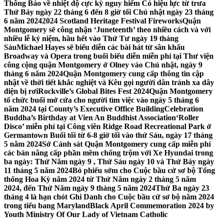
Thông Báo về nhiệt độ cực kỳ nguy hiểm Có hiệu lực từ trưa
Thứ Bảy ngày 22 tháng 6 đến 8 giờ tối Chủ nhật ngày 23 tháng
6 năm 2024
2024 Scotland Heritage Festival Fireworks
Quận
Montgomery sẽ công nhận ‘Juneteenth’ theo nhiều cách và với
nhiều lễ kỷ niệm, hầu hết vào Thứ Tư ngày 19 tháng
Sáu
Michael Hayes sẽ biểu diễn các bài hát từ sân khấu
Broadway và Opera trong buổi biểu diễn miễn phí tại Thư viện
công cộng quận Montgomery ở Olney vào Chủ nhật, ngày 9
tháng 6 năm 2024
Quận Montgomery cung cấp thông tin cập
nhật về thời tiết khắc nghiệt và Kêu gọi người dân tránh xa dây
điện bị rơi
Rockville’s Global Bites Fest 2024
Quận Montgomery
tổ chức buổi mở cửa cho người tìm việc vào ngày 5 tháng 6
năm 2024 tại County’s Executive Office Building
Celebration
Buddha’s Birthday at Vien An Buddhist Association
‘Roller
Disco’ miễn phí tại Công viên Ridge Road Recreational Park ở
Germantown Buổi tối từ 6-8 giờ tối vào thứ Sáu, ngày 17 tháng
5 năm 2024
Sở Cảnh sát Quận Montgomery cung cấp miễn phí
các bản nâng cấp phần mềm chống trộm với Xe Hyundai trong
ba ngày: Thứ Năm ngày 9 , Thứ Sáu ngày 10 và Thứ Bảy ngày
11 tháng 5 năm 2024
Bỏ phiếu sớm cho Cuộc bầu cử sơ bộ Tổng
thống Hoa Kỳ năm 2024 từ Thứ Năm ngày 2 tháng 5 năm
2024, đến Thứ Năm ngày 9 tháng 5 năm 2024
Thứ Ba ngày 23
tháng 4 là hạn chót Ghi Danh cho Cuộc bầu cử sơ bộ năm 2024
trong tiểu bang Maryland
Black April Commemoration 2024 by
Youth Ministry Of Our Lady of Vietnam Catholic