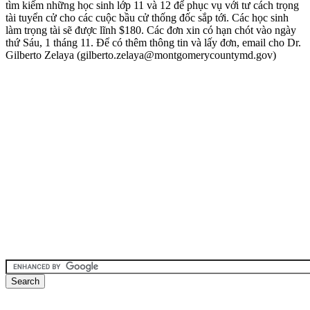
tìm kiếm những học sinh lớp 11 và 12 để phục vụ với tư cách trọng
tài tuyển cử cho các cuộc bầu cử thống đốc sắp tới. Các học sinh
làm trọng tài sẽ được lĩnh $180. Các đơn xin có hạn chót vào ngày
thứ Sáu, 1 tháng 11. Để có thêm thông tin và lấy đơn, email cho Dr.
Gilberto Zelaya (gilberto.zelaya@montgomerycountymd.gov)