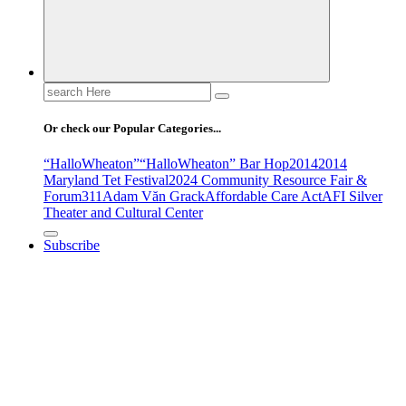
Search
for:
Or check our Popular Categories...
“HalloWheaton”
“HalloWheaton” Bar Hop
2014
2014
Maryland Tet Festival
2024 Community Resource Fair &
Forum
311
Adam Văn Grack
Affordable Care Act
AFI Silver
Theater and Cultural Center
Subscribe