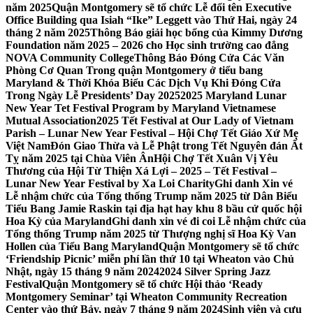
năm 2025
Quận Montgomery sẽ tổ chức Lễ đổi tên Executive
Office Building qua Isiah “Ike” Leggett vào Thứ Hai, ngày 24
tháng 2 năm 2025
Thông Báo giải học bổng của Kimmy Dương
Foundation năm 2025 – 2026 cho Học sinh trường cao đẳng
NOVA Community College
Thông Báo Đóng Cửa Các Văn
Phòng Cơ Quan Trong quận Montgomery ở tiểu bang
Maryland & Thời Khóa Biểu Các Dịch Vụ Khi Đóng Cửa
Trong Ngày Lễ Presidents’ Day 2025
2025 Maryland Lunar
New Year Tet Festival Program by Maryland Vietnamese
Mutual Association
2025 Tết Festival at Our Lady of Vietnam
Parish – Lunar New Year Festival – Hội Chợ Tết Giáo Xứ Mẹ
Việt Nam
Đón Giao Thừa và Lễ Phật trong Tết Nguyên đán Ất
Tỵ năm 2025 tại Chùa Viên Ân
Hội Chợ Tết Xuân Vị Yêu
Thương của Hội Từ Thiện Xá Lợi – 2025 – Tết Festival –
Lunar New Year Festival by Xa Loi Charity
Ghi danh Xin vé
Lễ nhậm chức của Tổng thống Trump năm 2025 từ Dân Biểu
Tiểu Bang Jamie Raskin tại địa hạt hay khu 8 bầu cử quốc hội
Hoa Kỳ của Maryland
Ghi danh xin vé đi coi Lễ nhậm chức của
Tổng thống Trump năm 2025 từ Thượng nghị sĩ Hoa Kỳ Van
Hollen của Tiểu Bang Maryland
Quận Montgomery sẽ tổ chức
‘Friendship Picnic’ miễn phí lần thứ 10 tại Wheaton vào Chủ
Nhật, ngày 15 tháng 9 năm 2024
2024 Silver Spring Jazz
Festival
Quận Montgomery sẽ tổ chức Hội thảo ‘Ready
Montgomery Seminar’ tại Wheaton Community Recreation
Center vào thứ Bảy, ngày 7 tháng 9 năm 2024
Sinh viên và cựu