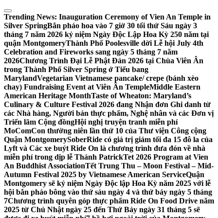
Skip
to
Trending News:
Inauguration Ceremony of Vien An Temple in
content
Silver Spring
Bắn pháo hoa vào 7 giờ 30 tối thứ Sáu ngày 3
tháng 7 năm 2026 kỷ niệm Ngày Độc Lập Hoa Kỳ 250 năm tại
quận Montgomery
Thành Phố Poolesville dời Lễ hội July 4th
Celebration and Fireworks sang ngày 5 tháng 7 năm
2026
Chương Trình Đại Lễ Phật Đản 2026 tại Chùa Viên Ân
trong Thành Phố Silver Spring ở Tiểu bang
Maryland
Vegetarian Vietnamese pancake/ crepe (bánh xèo
chay) Fundraising Event at Viên Ân Temple
Middle Eastern
American Heritage Month
Taste of Wheaton: Maryland’s
Culinary & Culture Festival 2026 đang Nhận đơn Ghi danh từ
các Nhà hàng, Người bán thực phẩm, Nghệ nhân và các Đơn vị
Triển lãm Cộng đồng
Hội nghị truyện tranh miễn phí
MoComCon thường niên lần thứ 10 của Thư viện Công cộng
Quận Montgomery
SoberRide có giá trị giảm tối đa 15 đô la của
Lyft và Các xe buýt Ride On là chương trình đưa đón về nhà
miễn phí trong dịp lễ Thánh Patrick
Tet 2026 Program at Vien
An Buddhist Association
Tết Trung Thu – Moon Festival – Mid-
Autumn Festival 2025 by Vietnamese American Service
Quận
Montgomery sẽ kỷ niệm Ngày Độc lập Hoa Kỳ năm 2025 với lễ
hội bắn pháo bông vào thứ sáu ngày 4 và thứ bảy ngày 5 tháng
7
Chương trình quyên góp thực phẩm Ride On Food Drive năm
2025 từ Chủ Nhật ngày 25 đến Thứ Bảy ngày 31 tháng 5 sẽ