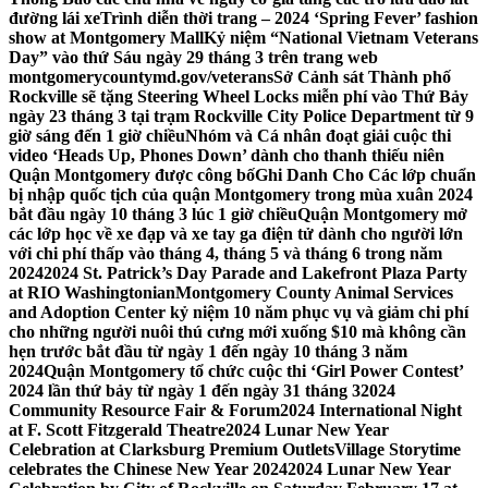
đường lái xe
Trình diễn thời trang – 2024 ‘Spring Fever’ fashion
show at Montgomery Mall
Kỷ niệm “National Vietnam Veterans
Day” vào thứ Sáu ngày 29 tháng 3 trên trang web
montgomerycountymd.gov/veterans
Sở Cảnh sát Thành phố
Rockville sẽ tặng Steering Wheel Locks miễn phí vào Thứ Bảy
ngày 23 tháng 3 tại trạm Rockville City Police Department từ 9
giờ sáng đến 1 giờ chiều
Nhóm và Cá nhân đoạt giải cuộc thi
video ‘Heads Up, Phones Down’ dành cho thanh thiếu niên
Quận Montgomery được công bố
Ghi Danh Cho Các lớp chuẩn
bị nhập quốc tịch của quận Montgomery trong mùa xuân 2024
bắt đầu ngày 10 tháng 3 lúc 1 giờ chiều
Quận Montgomery mở
các lớp học về xe đạp và xe tay ga điện tử dành cho người lớn
với chi phí thấp vào tháng 4, tháng 5 và tháng 6 trong năm
2024
2024 St. Patrick’s Day Parade and Lakefront Plaza Party
at RIO Washingtonian
Montgomery County Animal Services
and Adoption Center kỷ niệm 10 năm phục vụ và giảm chi phí
cho những người nuôi thú cưng mới xuống $10 mà không cần
hẹn trước bắt đầu từ ngày 1 đến ngày 10 tháng 3 năm
2024
Quận Montgomery tổ chức cuộc thi ‘Girl Power Contest’
2024 lần thứ bảy từ ngày 1 đến ngày 31 tháng 3
2024
Community Resource Fair & Forum
2024 International Night
at F. Scott Fitzgerald Theatre
2024 Lunar New Year
Celebration at Clarksburg Premium Outlets
Village Storytime
celebrates the Chinese New Year 2024
2024 Lunar New Year