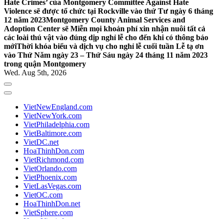
Hate Crimes’ của Montgomery Committee Against Hate
Violence sẽ được tổ chức tại Rockville vào thứ Tư ngày 6 tháng
12 năm 2023
Montgomery County Animal Services and
Adoption Center sẽ Miễn mọi khoản phí xin nhận nuôi tất cả
các loài thú vật vào đúng dịp nghỉ lễ cho đến khi có thông báo
mới
Thời khóa biểu và dịch vụ cho nghỉ lễ cuối tuần Lễ tạ ơn
vào Thứ Năm ngày 23 – Thứ Sáu ngày 24 tháng 11 năm 2023
trong quận Montgomery
Wed. Aug 5th, 2026
VietNewEngland.com
VietNewYork.com
VietPhiladelphia.com
VietBaltimore.com
VietDC.net
HoaThinhDon.com
VietRichmond.com
VietOrlando.com
VietPhoenix.com
VietLasVegas.com
VietOC.com
HoaThinhDon.net
VietSphere.com