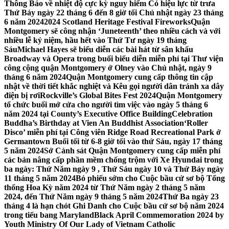
Thông Báo về nhiệt độ cực kỳ nguy hiểm Có hiệu lực từ trưa
Thứ Bảy ngày 22 tháng 6 đến 8 giờ tối Chủ nhật ngày 23 tháng
6 năm 2024
2024 Scotland Heritage Festival Fireworks
Quận
Montgomery sẽ công nhận ‘Juneteenth’ theo nhiều cách và với
nhiều lễ kỷ niệm, hầu hết vào Thứ Tư ngày 19 tháng
Sáu
Michael Hayes sẽ biểu diễn các bài hát từ sân khấu
Broadway và Opera trong buổi biểu diễn miễn phí tại Thư viện
công cộng quận Montgomery ở Olney vào Chủ nhật, ngày 9
tháng 6 năm 2024
Quận Montgomery cung cấp thông tin cập
nhật về thời tiết khắc nghiệt và Kêu gọi người dân tránh xa dây
điện bị rơi
Rockville’s Global Bites Fest 2024
Quận Montgomery
tổ chức buổi mở cửa cho người tìm việc vào ngày 5 tháng 6
năm 2024 tại County’s Executive Office Building
Celebration
Buddha’s Birthday at Vien An Buddhist Association
‘Roller
Disco’ miễn phí tại Công viên Ridge Road Recreational Park ở
Germantown Buổi tối từ 6-8 giờ tối vào thứ Sáu, ngày 17 tháng
5 năm 2024
Sở Cảnh sát Quận Montgomery cung cấp miễn phí
các bản nâng cấp phần mềm chống trộm với Xe Hyundai trong
ba ngày: Thứ Năm ngày 9 , Thứ Sáu ngày 10 và Thứ Bảy ngày
11 tháng 5 năm 2024
Bỏ phiếu sớm cho Cuộc bầu cử sơ bộ Tổng
thống Hoa Kỳ năm 2024 từ Thứ Năm ngày 2 tháng 5 năm
2024, đến Thứ Năm ngày 9 tháng 5 năm 2024
Thứ Ba ngày 23
tháng 4 là hạn chót Ghi Danh cho Cuộc bầu cử sơ bộ năm 2024
trong tiểu bang Maryland
Black April Commemoration 2024 by
Youth Ministry Of Our Lady of Vietnam Catholic