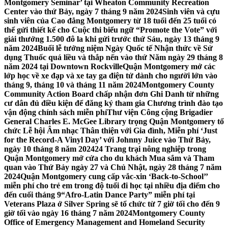
Montgomery Seminar’ tại Wheaton Community Recreation
Center vào thứ Bảy, ngày 7 tháng 9 năm 2024
Sinh viên và cựu
sinh viên của Cao đẳng Montgomery từ 18 tuổi đến 25 tuổi có
thể gửi thiết kế cho Cuộc thi biểu ngữ “Promote the Vote” với
giải thưởng 1.500 đô la khi gửi trước thứ Sáu, ngày 13 tháng 9
năm 2024
Buổi lễ tưởng niệm Ngày Quốc tế Nhận thức về Sử
dụng Thuốc quá liều và thắp nến vào thứ Năm ngày 29 tháng 8
năm 2024 tại Downtown Rockville
Quận Montgomery mở các
lớp học về xe đạp và xe tay ga điện tử dành cho người lớn vào
tháng 9, tháng 10 và tháng 11 năm 2024
Montgomery County
Community Action Board chấp nhận đơn Ghi Danh từ những
cư dân đủ điều kiện để đăng ký tham gia Chương trình đào tạo
vận động chính sách miễn phí
Thư viện Công cộng Brigadier
General Charles E. McGee Library trọng Quận Montgomery tổ
chức Lễ hội Âm nhạc Thân thiện với Gia đình, Miễn phí ‘Just
for the Record-A Vinyl Day’ với Johnny Juice vào Thứ Bảy,
ngày 10 tháng 8 năm 2024
24 Trang trại nông nghiệp trong
Quận Montgomery mở cửa cho du khách Mua sắm và Tham
quan vào Thứ Bảy ngày 27 và Chủ Nhật, ngày 28 tháng 7 năm
2024
Quận Montgomery cung cấp vắc-xin ‘Back-to-School’’
miễn phí cho trẻ em trong độ tuổi đi học tại nhiều địa điểm cho
đến cuối tháng 9
“Afro-Latin Dance Party” miễn phí tại
Veterans Plaza ở Silver Spring sẽ tổ chức từ 7 giờ tối cho đến 9
giờ tối vào ngày 16 tháng 7 năm 2024
Montgomery County
Office of Emergency Management and Homeland Security