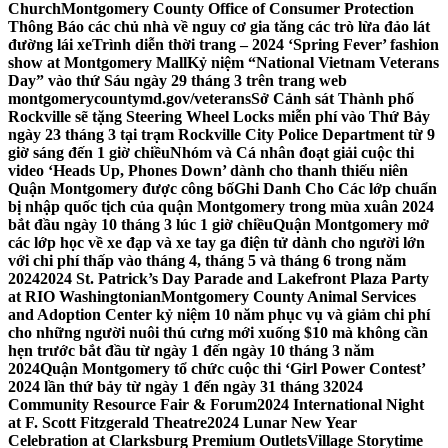
Church
Montgomery County Office of Consumer Protection
Thông Báo các chủ nhà về nguy cơ gia tăng các trò lừa đảo lát
đường lái xe
Trình diễn thời trang – 2024 ‘Spring Fever’ fashion
show at Montgomery Mall
Kỷ niệm “National Vietnam Veterans
Day” vào thứ Sáu ngày 29 tháng 3 trên trang web
montgomerycountymd.gov/veterans
Sở Cảnh sát Thành phố
Rockville sẽ tặng Steering Wheel Locks miễn phí vào Thứ Bảy
ngày 23 tháng 3 tại trạm Rockville City Police Department từ 9
giờ sáng đến 1 giờ chiều
Nhóm và Cá nhân đoạt giải cuộc thi
video ‘Heads Up, Phones Down’ dành cho thanh thiếu niên
Quận Montgomery được công bố
Ghi Danh Cho Các lớp chuẩn
bị nhập quốc tịch của quận Montgomery trong mùa xuân 2024
bắt đầu ngày 10 tháng 3 lúc 1 giờ chiều
Quận Montgomery mở
các lớp học về xe đạp và xe tay ga điện tử dành cho người lớn
với chi phí thấp vào tháng 4, tháng 5 và tháng 6 trong năm
2024
2024 St. Patrick’s Day Parade and Lakefront Plaza Party
at RIO Washingtonian
Montgomery County Animal Services
and Adoption Center kỷ niệm 10 năm phục vụ và giảm chi phí
cho những người nuôi thú cưng mới xuống $10 mà không cần
hẹn trước bắt đầu từ ngày 1 đến ngày 10 tháng 3 năm
2024
Quận Montgomery tổ chức cuộc thi ‘Girl Power Contest’
2024 lần thứ bảy từ ngày 1 đến ngày 31 tháng 3
2024
Community Resource Fair & Forum
2024 International Night
at F. Scott Fitzgerald Theatre
2024 Lunar New Year
Celebration at Clarksburg Premium Outlets
Village Storytime