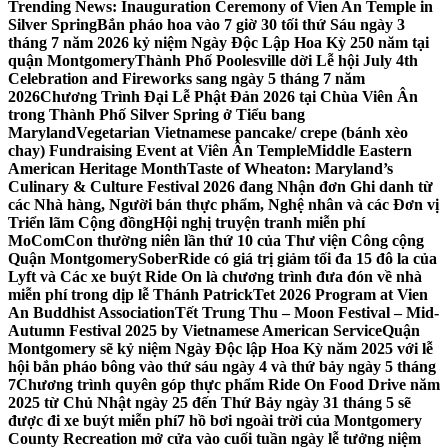
Trending News:
Inauguration Ceremony of Vien An Temple in
Silver Spring
Bắn pháo hoa vào 7 giờ 30 tối thứ Sáu ngày 3
tháng 7 năm 2026 kỷ niệm Ngày Độc Lập Hoa Kỳ 250 năm tại
quận Montgomery
Thành Phố Poolesville dời Lễ hội July 4th
Celebration and Fireworks sang ngày 5 tháng 7 năm
2026
Chương Trình Đại Lễ Phật Đản 2026 tại Chùa Viên Ân
trong Thành Phố Silver Spring ở Tiểu bang
Maryland
Vegetarian Vietnamese pancake/ crepe (bánh xèo
chay) Fundraising Event at Viên Ân Temple
Middle Eastern
American Heritage Month
Taste of Wheaton: Maryland’s
Culinary & Culture Festival 2026 đang Nhận đơn Ghi danh từ
các Nhà hàng, Người bán thực phẩm, Nghệ nhân và các Đơn vị
Triển lãm Cộng đồng
Hội nghị truyện tranh miễn phí
MoComCon thường niên lần thứ 10 của Thư viện Công cộng
Quận Montgomery
SoberRide có giá trị giảm tối đa 15 đô la của
Lyft và Các xe buýt Ride On là chương trình đưa đón về nhà
miễn phí trong dịp lễ Thánh Patrick
Tet 2026 Program at Vien
An Buddhist Association
Tết Trung Thu – Moon Festival – Mid-
Autumn Festival 2025 by Vietnamese American Service
Quận
Montgomery sẽ kỷ niệm Ngày Độc lập Hoa Kỳ năm 2025 với lễ
hội bắn pháo bông vào thứ sáu ngày 4 và thứ bảy ngày 5 tháng
7
Chương trình quyên góp thực phẩm Ride On Food Drive năm
2025 từ Chủ Nhật ngày 25 đến Thứ Bảy ngày 31 tháng 5 sẽ
được đi xe buýt miễn phí
7 hồ bơi ngoài trời của Montgomery
County Recreation mở cửa vào cuối tuần ngày lễ tưởng niệm