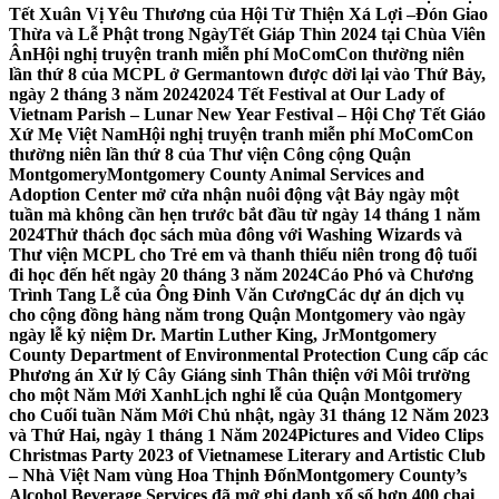
Tết Xuân Vị Yêu Thương của Hội Từ Thiện Xá Lợi –
Đón Giao
Thừa và Lễ Phật trong NgàyTết Giáp Thìn 2024 tại Chùa Viên
Ân
Hội nghị truyện tranh miễn phí MoComCon thường niên
lần thứ 8 của MCPL ở Germantown được dời lại vào Thứ Bảy,
ngày 2 tháng 3 năm 2024
2024 Tết Festival at Our Lady of
Vietnam Parish – Lunar New Year Festival – Hội Chợ Tết Giáo
Xứ Mẹ Việt Nam
Hội nghị truyện tranh miễn phí MoComCon
thường niên lần thứ 8 của Thư viện Công cộng Quận
Montgomery
Montgomery County Animal Services and
Adoption Center mở cửa nhận nuôi động vật Bảy ngày một
tuần mà không cần hẹn trước bắt đầu từ ngày 14 tháng 1 năm
2024
Thử thách đọc sách mùa đông với Washing Wizards và
Thư viện MCPL cho Trẻ em và thanh thiếu niên trong độ tuổi
đi học đến hết ngày 20 tháng 3 năm 2024
Cáo Phó và Chương
Trình Tang Lễ của Ông Đinh Văn Cương
Các dự án dịch vụ
cho cộng đồng hàng năm trong Quận Montgomery vào ngày
ngày lễ kỷ niệm Dr. Martin Luther King, Jr
Montgomery
County Department of Environmental Protection Cung cấp các
Phương án Xử lý Cây Giáng sinh Thân thiện với Môi trường
cho một Năm Mới Xanh
Lịch nghỉ lễ của Quận Montgomery
cho Cuối tuần Năm Mới Chủ nhật, ngày 31 tháng 12 Năm 2023
và Thứ Hai, ngày 1 tháng 1 Năm 2024
Pictures and Video Clips
Christmas Party 2023 of Vietnamese Literary and Artistic Club
– Nhà Việt Nam vùng Hoa Thịnh Đốn
Montgomery County’s
Alcohol Beverage Services đã mở ghi danh xổ số hơn 400 chai