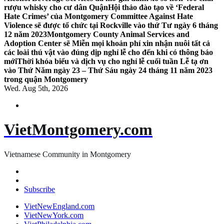
rượu whisky cho cư dân Quận
Hội thảo đào tạo về ‘Federal
Hate Crimes’ của Montgomery Committee Against Hate
Violence sẽ được tổ chức tại Rockville vào thứ Tư ngày 6 tháng
12 năm 2023
Montgomery County Animal Services and
Adoption Center sẽ Miễn mọi khoản phí xin nhận nuôi tất cả
các loài thú vật vào đúng dịp nghỉ lễ cho đến khi có thông báo
mới
Thời khóa biểu và dịch vụ cho nghỉ lễ cuối tuần Lễ tạ ơn
vào Thứ Năm ngày 23 – Thứ Sáu ngày 24 tháng 11 năm 2023
trong quận Montgomery
Wed. Aug 5th, 2026
VietMontgomery.com
Vietnamese Community in Montgomery
Subscribe
VietNewEngland.com
VietNewYork.com