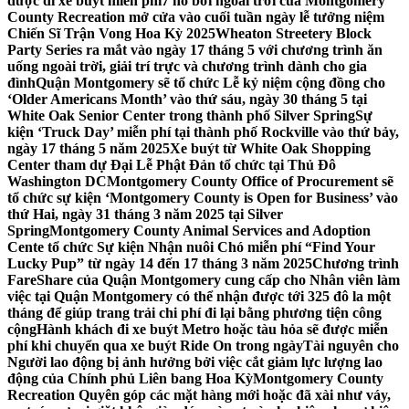
được đi xe buýt miễn phí
7 hồ bơi ngoài trời của Montgomery
County Recreation mở cửa vào cuối tuần ngày lễ tưởng niệm
Chiến Sĩ Trận Vong Hoa Kỳ 2025
Wheaton Streetery Block
Party Series ra mắt vào ngày 17 tháng 5 với chương trình ăn
uống ngoài trời, giải trí trực và chương trình dành cho gia
đình
Quận Montgomery sẽ tổ chức Lễ kỷ niệm cộng đồng cho
‘Older Americans Month’ vào thứ sáu, ngày 30 tháng 5 tại
White Oak Senior Center trong thành phố Silver Spring
Sự
kiện ‘Truck Day’ miễn phí tại thành phố Rockville vào thứ bảy,
ngày 17 tháng 5 năm 2025
Xe buýt từ White Oak Shopping
Center tham dự Đại Lễ Phật Đản tổ chức tại Thủ Đô
Washington DC
Montgomery County Office of Procurement sẽ
tổ chức sự kiện ‘Montgomery County is Open for Business’ vào
thứ Hai, ngày 31 tháng 3 năm 2025 tại Silver
Spring
Montgomery County Animal Services and Adoption
Cente tổ chức Sự kiện Nhận nuôi Chó miễn phí “Find Your
Lucky Pup” từ ngày 14 đến 17 tháng 3 năm 2025
Chương trình
FareShare của Quận Montgomery cung cấp cho Nhân viên làm
việc tại Quận Montgomery có thể nhận được tới 325 đô la một
tháng để giúp trang trải chi phí đi lại bằng phương tiện công
cộng
Hành khách đi xe buýt Metro hoặc tàu hỏa sẽ được miễn
phí khi chuyển qua xe buýt Ride On trong ngày
Tài nguyên cho
Người lao động bị ảnh hưởng bởi việc cắt giảm lực lượng lao
động của Chính phủ Liên bang Hoa Kỳ
Montgomery County
Recreation Quyên góp các mặt hàng mới hoặc đã xài như váy,