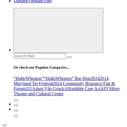
DanangVietnam.com
Search
for:
Or check our Popular Categories...
“HalloWheaton”
“HalloWheaton” Bar Hop
2014
2014
Maryland Tet Festival
2024 Community Resource Fair &
Forum
311
Adam Văn Grack
Affordable Care Act
AFI Silver
Theater and Cultural Center