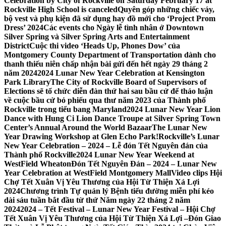
Celebration by City of Rockville on Saturday February 17 at
Rockville High School is canceled
Quyên góp những chiếc váy,
bộ vest và phụ kiện đã sử dụng hay đồ mới cho ‘Project Prom
Dress’ 2024
Các events cho Ngày lễ tình nhân ở Downtown
Silver Spring và Silver Spring Arts and Entertainment
District
Cuộc thi video ‘Heads Up, Phones Dow’ của
Montgomery County Department of Transportation dành cho
thanh thiếu niên chấp nhận bài gửi đến hết ngày 29 tháng 2
năm 2024
2024 Lunar New Year Celebration at Kensington
Park Library
The City of Rockville Board of Supervisors of
Elections sẽ tổ chức diễn đàn thứ hai sau bầu cử để thảo luận
về cuộc bầu cử bỏ phiếu qua thư năm 2023 của Thành phố
Rockville trong tiểu bang Maryland
2024 Lunar New Year Lion
Dance with Hung Ci Lion Dance Troupe at Silver Spring Town
Center’s Annual Around the World Bazaar
The Lunar New
Year Drawing Workshop at Glen Echo Park!
Rockville’s Lunar
New Year Celebration – 2024 – Lễ đón Tết Nguyên đán của
Thành phố Rockville
2024 Lunar New Year Weekend at
WestField Wheaton
Đón Tết Nguyên Đán – 2024 – Lunar New
Year Celebration at WestField Montgomery Mall
Video clips Hội
Chợ Tết Xuân Vị Yêu Thương của Hội Từ Thiện Xá Lợi
2024
Chương trình Tự quản lý Bệnh tiểu đường miễn phí kéo
dài sáu tuần bắt đầu từ thứ Năm ngày 22 tháng 2 năm
2024
2024 – Tết Festival – Lunar New Year Festival – Hội Chợ
Tết Xuân Vị Yêu Thương của Hội Từ Thiện Xá Lợi –
Đón Giao