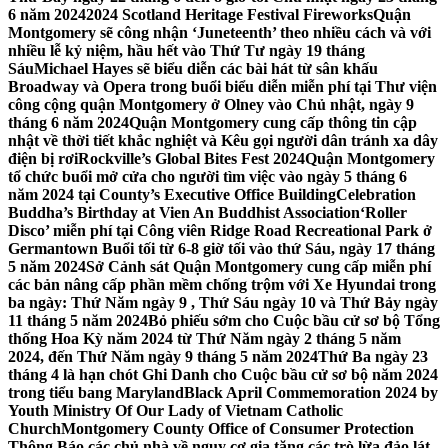
6 năm 2024
2024 Scotland Heritage Festival Fireworks
Quận
Montgomery sẽ công nhận ‘Juneteenth’ theo nhiều cách và với
nhiều lễ kỷ niệm, hầu hết vào Thứ Tư ngày 19 tháng
Sáu
Michael Hayes sẽ biểu diễn các bài hát từ sân khấu
Broadway và Opera trong buổi biểu diễn miễn phí tại Thư viện
công cộng quận Montgomery ở Olney vào Chủ nhật, ngày 9
tháng 6 năm 2024
Quận Montgomery cung cấp thông tin cập
nhật về thời tiết khắc nghiệt và Kêu gọi người dân tránh xa dây
điện bị rơi
Rockville’s Global Bites Fest 2024
Quận Montgomery
tổ chức buổi mở cửa cho người tìm việc vào ngày 5 tháng 6
năm 2024 tại County’s Executive Office Building
Celebration
Buddha’s Birthday at Vien An Buddhist Association
‘Roller
Disco’ miễn phí tại Công viên Ridge Road Recreational Park ở
Germantown Buổi tối từ 6-8 giờ tối vào thứ Sáu, ngày 17 tháng
5 năm 2024
Sở Cảnh sát Quận Montgomery cung cấp miễn phí
các bản nâng cấp phần mềm chống trộm với Xe Hyundai trong
ba ngày: Thứ Năm ngày 9 , Thứ Sáu ngày 10 và Thứ Bảy ngày
11 tháng 5 năm 2024
Bỏ phiếu sớm cho Cuộc bầu cử sơ bộ Tổng
thống Hoa Kỳ năm 2024 từ Thứ Năm ngày 2 tháng 5 năm
2024, đến Thứ Năm ngày 9 tháng 5 năm 2024
Thứ Ba ngày 23
tháng 4 là hạn chót Ghi Danh cho Cuộc bầu cử sơ bộ năm 2024
trong tiểu bang Maryland
Black April Commemoration 2024 by
Youth Ministry Of Our Lady of Vietnam Catholic
Church
Montgomery County Office of Consumer Protection
Thông Báo các chủ nhà về nguy cơ gia tăng các trò lừa đảo lát