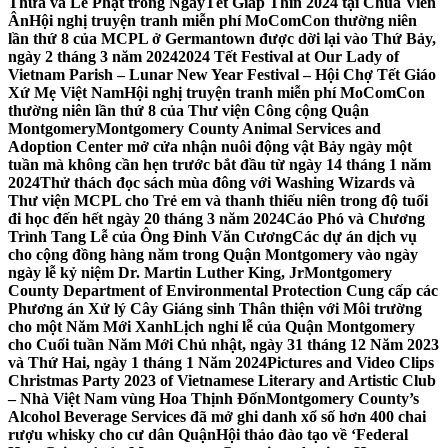
Thừa và Lễ Phật trong NgàyTết Giáp Thìn 2024 tại Chùa Viên
Ân
Hội nghị truyện tranh miễn phí MoComCon thường niên
lần thứ 8 của MCPL ở Germantown được dời lại vào Thứ Bảy,
ngày 2 tháng 3 năm 2024
2024 Tết Festival at Our Lady of
Vietnam Parish – Lunar New Year Festival – Hội Chợ Tết Giáo
Xứ Mẹ Việt Nam
Hội nghị truyện tranh miễn phí MoComCon
thường niên lần thứ 8 của Thư viện Công cộng Quận
Montgomery
Montgomery County Animal Services and
Adoption Center mở cửa nhận nuôi động vật Bảy ngày một
tuần mà không cần hẹn trước bắt đầu từ ngày 14 tháng 1 năm
2024
Thử thách đọc sách mùa đông với Washing Wizards và
Thư viện MCPL cho Trẻ em và thanh thiếu niên trong độ tuổi
đi học đến hết ngày 20 tháng 3 năm 2024
Cáo Phó và Chương
Trình Tang Lễ của Ông Đinh Văn Cương
Các dự án dịch vụ
cho cộng đồng hàng năm trong Quận Montgomery vào ngày
ngày lễ kỷ niệm Dr. Martin Luther King, Jr
Montgomery
County Department of Environmental Protection Cung cấp các
Phương án Xử lý Cây Giáng sinh Thân thiện với Môi trường
cho một Năm Mới Xanh
Lịch nghỉ lễ của Quận Montgomery
cho Cuối tuần Năm Mới Chủ nhật, ngày 31 tháng 12 Năm 2023
và Thứ Hai, ngày 1 tháng 1 Năm 2024
Pictures and Video Clips
Christmas Party 2023 of Vietnamese Literary and Artistic Club
– Nhà Việt Nam vùng Hoa Thịnh Đốn
Montgomery County’s
Alcohol Beverage Services đã mở ghi danh xổ số hơn 400 chai
rượu whisky cho cư dân Quận
Hội thảo đào tạo về ‘Federal