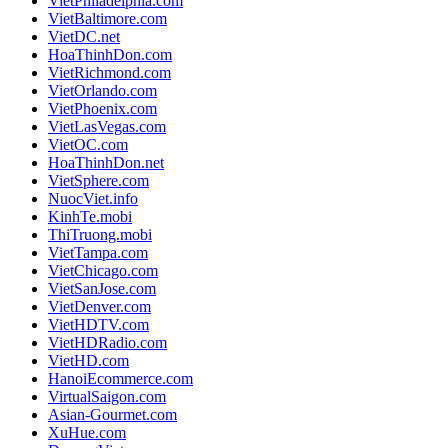
VietPhiladelphia.com
VietBaltimore.com
VietDC.net
HoaThinhDon.com
VietRichmond.com
VietOrlando.com
VietPhoenix.com
VietLasVegas.com
VietOC.com
HoaThinhDon.net
VietSphere.com
NuocViet.info
KinhTe.mobi
ThiTruong.mobi
VietTampa.com
VietChicago.com
VietSanJose.com
VietDenver.com
VietHDTV.com
VietHDRadio.com
VietHD.com
HanoiEcommerce.com
VirtualSaigon.com
Asian-Gourmet.com
XuHue.com