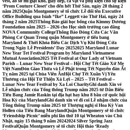
vest, áo sơ mi giặt khô, giày dép, cà vạt và phụ kiện cho sự kiện
‘Prom Couture Closet’ cho đến hết Thứ Sáu, ngày 28 tháng 2
năm 2025
Quận Montgomery sẽ tổ chức Lễ đổi tên Executive
Office Building qua Isiah “Ike” Leggett vào Thứ Hai, ngày 24
tháng 2 năm 2025
Thông Báo giải học bổng của Kimmy Dương
Foundation năm 2025 – 2026 cho Học sinh trường cao đẳng
NOVA Community College
Thông Báo Đóng Cửa Các Văn
Phòng Cơ Quan Trong quận Montgomery ở tiểu bang
Maryland & Thời Khóa Biểu Các Dịch Vụ Khi Đóng Cửa
Trong Ngày Lễ Presidents’ Day 2025
2025 Maryland Lunar
New Year Tet Festival Program by Maryland Vietnamese
Mutual Association
2025 Tết Festival at Our Lady of Vietnam
Parish – Lunar New Year Festival – Hội Chợ Tết Giáo Xứ Mẹ
Việt Nam
Đón Giao Thừa và Lễ Phật trong Tết Nguyên đán Ất
Tỵ năm 2025 tại Chùa Viên Ân
Hội Chợ Tết Xuân Vị Yêu
Thương của Hội Từ Thiện Xá Lợi – 2025 – Tết Festival –
Lunar New Year Festival by Xa Loi Charity
Ghi danh Xin vé
Lễ nhậm chức của Tổng thống Trump năm 2025 từ Dân Biểu
Tiểu Bang Jamie Raskin tại địa hạt hay khu 8 bầu cử quốc hội
Hoa Kỳ của Maryland
Ghi danh xin vé đi coi Lễ nhậm chức của
Tổng thống Trump năm 2025 từ Thượng nghị sĩ Hoa Kỳ Van
Hollen của Tiểu Bang Maryland
Quận Montgomery sẽ tổ chức
‘Friendship Picnic’ miễn phí lần thứ 10 tại Wheaton vào Chủ
Nhật, ngày 15 tháng 9 năm 2024
2024 Silver Spring Jazz
Festival
Quận Montgomery sẽ tổ chức Hội thảo ‘Ready