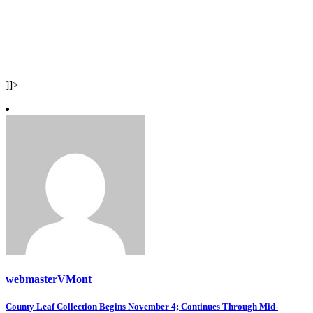
]]>
webmasterVMont
Post
County Leaf Collection Begins November 4; Continues Through Mid-