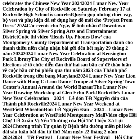
celebrates the Chinese New Year 2024
2024 Lunar New Year
Celebration by City of Rockville on Saturday February 17 at
Rockville High School is canceled
Quyên góp những chiếc váy,
bộ vest và phụ kiện đã sử dụng hay đồ mới cho ‘Project Prom
Dress’ 2024
Các events cho Ngày lễ tình nhân ở Downtown
Silver Spring và Silver Spring Arts and Entertainment
District
Cuộc thi video ‘Heads Up, Phones Dow’ của
Montgomery County Department of Transportation dành cho
thanh thiếu niên chấp nhận bài gửi đến hết ngày 29 tháng 2
năm 2024
2024 Lunar New Year Celebration at Kensington
Park Library
The City of Rockville Board of Supervisors of
Elections sẽ tổ chức diễn đàn thứ hai sau bầu cử để thảo luận
về cuộc bầu cử bỏ phiếu qua thư năm 2023 của Thành phố
Rockville trong tiểu bang Maryland
2024 Lunar New Year Lion
Dance with Hung Ci Lion Dance Troupe at Silver Spring Town
Center’s Annual Around the World Bazaar
The Lunar New
Year Drawing Workshop at Glen Echo Park!
Rockville’s Lunar
New Year Celebration – 2024 – Lễ đón Tết Nguyên đán của
Thành phố Rockville
2024 Lunar New Year Weekend at
WestField Wheaton
Đón Tết Nguyên Đán – 2024 – Lunar New
Year Celebration at WestField Montgomery Mall
Video clips Hội
Chợ Tết Xuân Vị Yêu Thương của Hội Từ Thiện Xá Lợi
2024
Chương trình Tự quản lý Bệnh tiểu đường miễn phí kéo
dài sáu tuần bắt đầu từ thứ Năm ngày 22 tháng 2 năm
2024
2024 – Tết Festival – Lunar New Year Festival – Hội Chợ