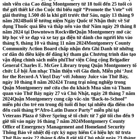
sinh viên của Cao đẳng Montgomery từ 18 tuổi đến 25 tuổi có
thể gửi thiết kế cho Cuộc thi biểu ngữ “Promote the Vote” với
giải thưởng 1.500 đô la khi gửi trước thứ Sáu, ngày 13 tháng 9
năm 2024
Buổi lễ tưởng niệm Ngày Quốc tế Nhận thức về Sử
dụng Thuốc quá liều và thắp nến vào thứ Năm ngày 29 tháng 8
năm 2024 tại Downtown Rockville
Quận Montgomery mở các
lớp học về xe đạp và xe tay ga điện tử dành cho người lớn vào
tháng 9, tháng 10 và tháng 11 năm 2024
Montgomery County
Community Action Board chấp nhận đơn Ghi Danh từ những
cư dân đủ điều kiện để đăng ký tham gia Chương trình đào tạo
vận động chính sách miễn phí
Thư viện Công cộng Brigadier
General Charles E. McGee Library trọng Quận Montgomery tổ
chức Lễ hội Âm nhạc Thân thiện với Gia đình, Miễn phí ‘Just
for the Record-A Vinyl Day’ với Johnny Juice vào Thứ Bảy,
ngày 10 tháng 8 năm 2024
24 Trang trại nông nghiệp trong
Quận Montgomery mở cửa cho du khách Mua sắm và Tham
quan vào Thứ Bảy ngày 27 và Chủ Nhật, ngày 28 tháng 7 năm
2024
Quận Montgomery cung cấp vắc-xin ‘Back-to-School’’
miễn phí cho trẻ em trong độ tuổi đi học tại nhiều địa điểm cho
đến cuối tháng 9
“Afro-Latin Dance Party” miễn phí tại
Veterans Plaza ở Silver Spring sẽ tổ chức từ 7 giờ tối cho đến 9
giờ tối vào ngày 16 tháng 7 năm 2024
Montgomery County
Office of Emergency Management and Homeland Security
Thông Báo về nhiệt độ cực kỳ nguy hiểm Có hiệu lực từ trưa
Thứ Bảy ngày 22 tháng 6 đến 8 giờ tối Chủ nhật ngày 23 tháng