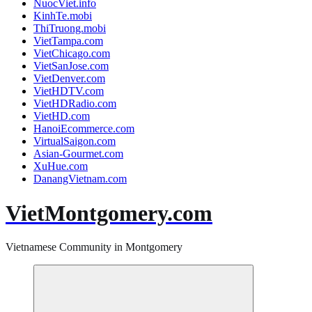
NuocViet.info
KinhTe.mobi
ThiTruong.mobi
VietTampa.com
VietChicago.com
VietSanJose.com
VietDenver.com
VietHDTV.com
VietHDRadio.com
VietHD.com
HanoiEcommerce.com
VirtualSaigon.com
Asian-Gourmet.com
XuHue.com
DanangVietnam.com
VietMontgomery.com
Vietnamese Community in Montgomery