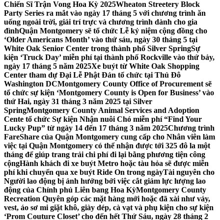
Chiến Sĩ Trận Vong Hoa Kỳ 2025
Wheaton Streetery Block
Party Series ra mắt vào ngày 17 tháng 5 với chương trình ăn
uống ngoài trời, giải trí trực và chương trình dành cho gia
đình
Quận Montgomery sẽ tổ chức Lễ kỷ niệm cộng đồng cho
‘Older Americans Month’ vào thứ sáu, ngày 30 tháng 5 tại
White Oak Senior Center trong thành phố Silver Spring
Sự
kiện ‘Truck Day’ miễn phí tại thành phố Rockville vào thứ bảy,
ngày 17 tháng 5 năm 2025
Xe buýt từ White Oak Shopping
Center tham dự Đại Lễ Phật Đản tổ chức tại Thủ Đô
Washington DC
Montgomery County Office of Procurement sẽ
tổ chức sự kiện ‘Montgomery County is Open for Business’ vào
thứ Hai, ngày 31 tháng 3 năm 2025 tại Silver
Spring
Montgomery County Animal Services and Adoption
Cente tổ chức Sự kiện Nhận nuôi Chó miễn phí “Find Your
Lucky Pup” từ ngày 14 đến 17 tháng 3 năm 2025
Chương trình
FareShare của Quận Montgomery cung cấp cho Nhân viên làm
việc tại Quận Montgomery có thể nhận được tới 325 đô la một
tháng để giúp trang trải chi phí đi lại bằng phương tiện công
cộng
Hành khách đi xe buýt Metro hoặc tàu hỏa sẽ được miễn
phí khi chuyển qua xe buýt Ride On trong ngày
Tài nguyên cho
Người lao động bị ảnh hưởng bởi việc cắt giảm lực lượng lao
động của Chính phủ Liên bang Hoa Kỳ
Montgomery County
Recreation Quyên góp các mặt hàng mới hoặc đã xài như váy,
vest, áo sơ mi giặt khô, giày dép, cà vạt và phụ kiện cho sự kiện
‘Prom Couture Closet’ cho đến hết Thứ Sáu, ngày 28 tháng 2