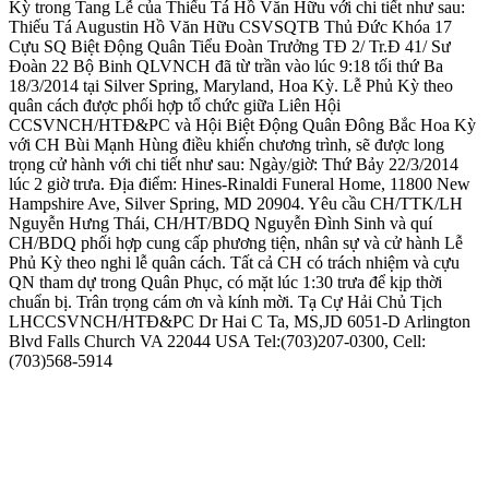
Kỳ trong Tang Lễ của Thiếu Tá Hồ Văn Hữu với chi tiết như sau:
Thiếu Tá Augustin Hồ Văn Hữu CSVSQTB Thủ Đức Khóa 17
Cựu SQ Biệt Động Quân Tiểu Đoàn Trưởng TĐ 2/ Tr.Đ 41/ Sư
Đoàn 22 Bộ Binh QLVNCH đã từ trần vào lúc 9:18 tối thứ Ba
18/3/2014 tại Silver Spring, Maryland, Hoa Kỳ. Lễ Phủ Kỳ theo
quân cách được phối hợp tổ chức giữa Liên Hội
CCSVNCH/HTĐ&PC và Hội Biệt Động Quân Đông Bắc Hoa Kỳ
với CH Bùi Mạnh Hùng điều khiển chương trình, sẽ được long
trọng cử hành với chi tiết như sau: Ngày/giờ: Thứ Bảy 22/3/2014
lúc 2 giờ trưa. Địa điểm: Hines-Rinaldi Funeral Home, 11800 New
Hampshire Ave, Silver Spring, MD 20904. Yêu cầu CH/TTK/LH
Nguyễn Hưng Thái, CH/HT/BDQ Nguyễn Đình Sinh và quí
CH/BDQ phối hợp cung cấp phương tiện, nhân sự và cử hành Lễ
Phủ Kỳ theo nghi lễ quân cách. Tất cả CH có trách nhiệm và cựu
QN tham dự trong Quân Phục, có mặt lúc 1:30 trưa để kịp thời
chuẩn bị. Trân trọng cám ơn và kính mời. Tạ Cự Hải Chủ Tịch
LHCCSVNCH/HTĐ&PC Dr Hai C Ta, MS,JD 6051-D Arlington
Blvd Falls Church VA 22044 USA Tel:(703)207-0300, Cell:
(703)568-5914