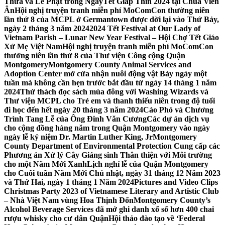
Thừa và Lễ Phật trong NgàyTết Giáp Thìn 2024 tại Chùa Viên
Ân
Hội nghị truyện tranh miễn phí MoComCon thường niên
lần thứ 8 của MCPL ở Germantown được dời lại vào Thứ Bảy,
ngày 2 tháng 3 năm 2024
2024 Tết Festival at Our Lady of
Vietnam Parish – Lunar New Year Festival – Hội Chợ Tết Giáo
Xứ Mẹ Việt Nam
Hội nghị truyện tranh miễn phí MoComCon
thường niên lần thứ 8 của Thư viện Công cộng Quận
Montgomery
Montgomery County Animal Services and
Adoption Center mở cửa nhận nuôi động vật Bảy ngày một
tuần mà không cần hẹn trước bắt đầu từ ngày 14 tháng 1 năm
2024
Thử thách đọc sách mùa đông với Washing Wizards và
Thư viện MCPL cho Trẻ em và thanh thiếu niên trong độ tuổi
đi học đến hết ngày 20 tháng 3 năm 2024
Cáo Phó và Chương
Trình Tang Lễ của Ông Đinh Văn Cương
Các dự án dịch vụ
cho cộng đồng hàng năm trong Quận Montgomery vào ngày
ngày lễ kỷ niệm Dr. Martin Luther King, Jr
Montgomery
County Department of Environmental Protection Cung cấp các
Phương án Xử lý Cây Giáng sinh Thân thiện với Môi trường
cho một Năm Mới Xanh
Lịch nghỉ lễ của Quận Montgomery
cho Cuối tuần Năm Mới Chủ nhật, ngày 31 tháng 12 Năm 2023
và Thứ Hai, ngày 1 tháng 1 Năm 2024
Pictures and Video Clips
Christmas Party 2023 of Vietnamese Literary and Artistic Club
– Nhà Việt Nam vùng Hoa Thịnh Đốn
Montgomery County’s
Alcohol Beverage Services đã mở ghi danh xổ số hơn 400 chai
rượu whisky cho cư dân Quận
Hội thảo đào tạo về ‘Federal