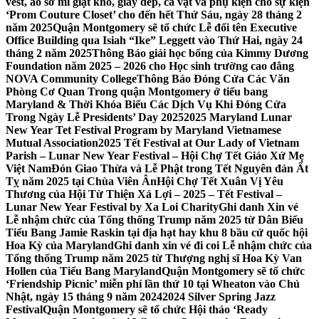
vest, áo sơ mi giặt khô, giày dép, cà vạt và phụ kiện cho sự kiện
‘Prom Couture Closet’ cho đến hết Thứ Sáu, ngày 28 tháng 2
năm 2025
Quận Montgomery sẽ tổ chức Lễ đổi tên Executive
Office Building qua Isiah “Ike” Leggett vào Thứ Hai, ngày 24
tháng 2 năm 2025
Thông Báo giải học bổng của Kimmy Dương
Foundation năm 2025 – 2026 cho Học sinh trường cao đẳng
NOVA Community College
Thông Báo Đóng Cửa Các Văn
Phòng Cơ Quan Trong quận Montgomery ở tiểu bang
Maryland & Thời Khóa Biểu Các Dịch Vụ Khi Đóng Cửa
Trong Ngày Lễ Presidents’ Day 2025
2025 Maryland Lunar
New Year Tet Festival Program by Maryland Vietnamese
Mutual Association
2025 Tết Festival at Our Lady of Vietnam
Parish – Lunar New Year Festival – Hội Chợ Tết Giáo Xứ Mẹ
Việt Nam
Đón Giao Thừa và Lễ Phật trong Tết Nguyên đán Ất
Tỵ năm 2025 tại Chùa Viên Ân
Hội Chợ Tết Xuân Vị Yêu
Thương của Hội Từ Thiện Xá Lợi – 2025 – Tết Festival –
Lunar New Year Festival by Xa Loi Charity
Ghi danh Xin vé
Lễ nhậm chức của Tổng thống Trump năm 2025 từ Dân Biểu
Tiểu Bang Jamie Raskin tại địa hạt hay khu 8 bầu cử quốc hội
Hoa Kỳ của Maryland
Ghi danh xin vé đi coi Lễ nhậm chức của
Tổng thống Trump năm 2025 từ Thượng nghị sĩ Hoa Kỳ Van
Hollen của Tiểu Bang Maryland
Quận Montgomery sẽ tổ chức
‘Friendship Picnic’ miễn phí lần thứ 10 tại Wheaton vào Chủ
Nhật, ngày 15 tháng 9 năm 2024
2024 Silver Spring Jazz
Festival
Quận Montgomery sẽ tổ chức Hội thảo ‘Ready