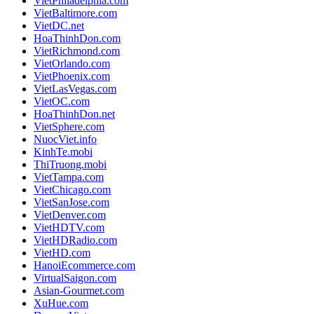
VietPhiladelphia.com
VietBaltimore.com
VietDC.net
HoaThinhDon.com
VietRichmond.com
VietOrlando.com
VietPhoenix.com
VietLasVegas.com
VietOC.com
HoaThinhDon.net
VietSphere.com
NuocViet.info
KinhTe.mobi
ThiTruong.mobi
VietTampa.com
VietChicago.com
VietSanJose.com
VietDenver.com
VietHDTV.com
VietHDRadio.com
VietHD.com
HanoiEcommerce.com
VirtualSaigon.com
Asian-Gourmet.com
XuHue.com