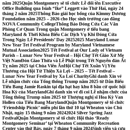
năm 2025
Quận Montgomery sẽ tổ chức Lễ đổi tên Executive
Office Building qua Isiah “Ike” Leggett vào Thứ Hai, ngày 24
tháng 2 năm 2025
Thông Báo giải học bổng của Kimmy Dương
Foundation năm 2025 – 2026 cho Học sinh trường cao đẳng
NOVA Community College
Thông Báo Đóng Cửa Các Văn
Phòng Cơ Quan Trong quận Montgomery ở tiểu bang
Maryland & Thời Khóa Biểu Các Dịch Vụ Khi Đóng Cửa
Trong Ngày Lễ Presidents’ Day 2025
2025 Maryland Lunar
New Year Tet Festival Program by Maryland Vietnamese
Mutual Association
2025 Tết Festival at Our Lady of Vietnam
Parish – Lunar New Year Festival – Hội Chợ Tết Giáo Xứ Mẹ
Việt Nam
Đón Giao Thừa và Lễ Phật trong Tết Nguyên đán Ất
Tỵ năm 2025 tại Chùa Viên Ân
Hội Chợ Tết Xuân Vị Yêu
Thương của Hội Từ Thiện Xá Lợi – 2025 – Tết Festival –
Lunar New Year Festival by Xa Loi Charity
Ghi danh Xin vé
Lễ nhậm chức của Tổng thống Trump năm 2025 từ Dân Biểu
Tiểu Bang Jamie Raskin tại địa hạt hay khu 8 bầu cử quốc hội
Hoa Kỳ của Maryland
Ghi danh xin vé đi coi Lễ nhậm chức của
Tổng thống Trump năm 2025 từ Thượng nghị sĩ Hoa Kỳ Van
Hollen của Tiểu Bang Maryland
Quận Montgomery sẽ tổ chức
‘Friendship Picnic’ miễn phí lần thứ 10 tại Wheaton vào Chủ
Nhật, ngày 15 tháng 9 năm 2024
2024 Silver Spring Jazz
Festival
Quận Montgomery sẽ tổ chức Hội thảo ‘Ready
Montgomery Seminar’ tại Wheaton Community Recreation
Center vào thứ Bảy, ngày 7 tháng 9 năm 2024
Sinh viên và cựu