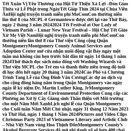
Tết Xuân Vị Yêu Thương của Hội Từ Thiện Xá Lợi –
Đón Giao
Thừa và Lễ Phật trong NgàyTết Giáp Thìn 2024 tại Chùa Viên
Ân
Hội nghị truyện tranh miễn phí MoComCon thường niên
lần thứ 8 của MCPL ở Germantown được dời lại vào Thứ Bảy,
ngày 2 tháng 3 năm 2024
2024 Tết Festival at Our Lady of
Vietnam Parish – Lunar New Year Festival – Hội Chợ Tết Giáo
Xứ Mẹ Việt Nam
Hội nghị truyện tranh miễn phí MoComCon
thường niên lần thứ 8 của Thư viện Công cộng Quận
Montgomery
Montgomery County Animal Services and
Adoption Center mở cửa nhận nuôi động vật Bảy ngày một
tuần mà không cần hẹn trước bắt đầu từ ngày 14 tháng 1 năm
2024
Thử thách đọc sách mùa đông với Washing Wizards và
Thư viện MCPL cho Trẻ em và thanh thiếu niên trong độ tuổi
đi học đến hết ngày 20 tháng 3 năm 2024
Cáo Phó và Chương
Trình Tang Lễ của Ông Đinh Văn Cương
Các dự án dịch vụ
cho cộng đồng hàng năm trong Quận Montgomery vào ngày
ngày lễ kỷ niệm Dr. Martin Luther King, Jr
Montgomery
County Department of Environmental Protection Cung cấp các
Phương án Xử lý Cây Giáng sinh Thân thiện với Môi trường
cho một Năm Mới Xanh
Lịch nghỉ lễ của Quận Montgomery
cho Cuối tuần Năm Mới Chủ nhật, ngày 31 tháng 12 Năm 2023
và Thứ Hai, ngày 1 tháng 1 Năm 2024
Pictures and Video Clips
Christmas Party 2023 of Vietnamese Literary and Artistic Club
– Nhà Việt Nam vùng Hoa Thịnh Đốn
Montgomery County’s
Alcohol Beverage Services đã mở ghi danh xổ số hơn 400 chai