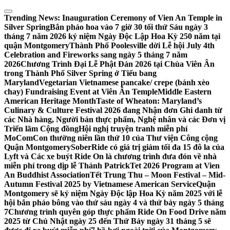
Skip
to
Trending News:
Inauguration Ceremony of Vien An Temple in
content
Silver Spring
Bắn pháo hoa vào 7 giờ 30 tối thứ Sáu ngày 3
tháng 7 năm 2026 kỷ niệm Ngày Độc Lập Hoa Kỳ 250 năm tại
quận Montgomery
Thành Phố Poolesville dời Lễ hội July 4th
Celebration and Fireworks sang ngày 5 tháng 7 năm
2026
Chương Trình Đại Lễ Phật Đản 2026 tại Chùa Viên Ân
trong Thành Phố Silver Spring ở Tiểu bang
Maryland
Vegetarian Vietnamese pancake/ crepe (bánh xèo
chay) Fundraising Event at Viên Ân Temple
Middle Eastern
American Heritage Month
Taste of Wheaton: Maryland’s
Culinary & Culture Festival 2026 đang Nhận đơn Ghi danh từ
các Nhà hàng, Người bán thực phẩm, Nghệ nhân và các Đơn vị
Triển lãm Cộng đồng
Hội nghị truyện tranh miễn phí
MoComCon thường niên lần thứ 10 của Thư viện Công cộng
Quận Montgomery
SoberRide có giá trị giảm tối đa 15 đô la của
Lyft và Các xe buýt Ride On là chương trình đưa đón về nhà
miễn phí trong dịp lễ Thánh Patrick
Tet 2026 Program at Vien
An Buddhist Association
Tết Trung Thu – Moon Festival – Mid-
Autumn Festival 2025 by Vietnamese American Service
Quận
Montgomery sẽ kỷ niệm Ngày Độc lập Hoa Kỳ năm 2025 với lễ
hội bắn pháo bông vào thứ sáu ngày 4 và thứ bảy ngày 5 tháng
7
Chương trình quyên góp thực phẩm Ride On Food Drive năm
2025 từ Chủ Nhật ngày 25 đến Thứ Bảy ngày 31 tháng 5 sẽ