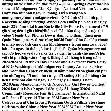
đường lái xe
Trình diễn thời trang – 2024 ‘Spring Fever’ fashion
show at Montgomery Mall
Kỷ niệm “National Vietnam Veterans
Day” vào thứ Sáu ngày 29 tháng 3 trên trang web
montgomerycountymd.gov/veterans
Sở Cảnh sát Thành phố
Rockville sẽ tặng Steering Wheel Locks miễn phí vào Thứ Bảy
ngày 23 tháng 3 tại trạm Rockville City Police Department từ 9
giờ sáng đến 1 giờ chiều
Nhóm và Cá nhân đoạt giải cuộc thi
video ‘Heads Up, Phones Down’ dành cho thanh thiếu niên
Quận Montgomery được công bố
Ghi Danh Cho Các lớp chuẩn
bị nhập quốc tịch của quận Montgomery trong mùa xuân 2024
bắt đầu ngày 10 tháng 3 lúc 1 giờ chiều
Quận Montgomery mở
các lớp học về xe đạp và xe tay ga điện tử dành cho người lớn
với chi phí thấp vào tháng 4, tháng 5 và tháng 6 trong năm
2024
2024 St. Patrick’s Day Parade and Lakefront Plaza Party
at RIO Washingtonian
Montgomery County Animal Services
and Adoption Center kỷ niệm 10 năm phục vụ và giảm chi phí
cho những người nuôi thú cưng mới xuống $10 mà không cần
hẹn trước bắt đầu từ ngày 1 đến ngày 10 tháng 3 năm
2024
Quận Montgomery tổ chức cuộc thi ‘Girl Power Contest’
2024 lần thứ bảy từ ngày 1 đến ngày 31 tháng 3
2024
Community Resource Fair & Forum
2024 International Night
at F. Scott Fitzgerald Theatre
2024 Lunar New Year
Celebration at Clarksburg Premium Outlets
Village Storytime
celebrates the Chinese New Year 2024
2024 Lunar New Year