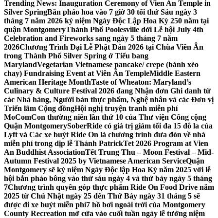
Trending News:
Inauguration Ceremony of Vien An Temple in
Silver Spring
Bắn pháo hoa vào 7 giờ 30 tối thứ Sáu ngày 3
tháng 7 năm 2026 kỷ niệm Ngày Độc Lập Hoa Kỳ 250 năm tại
quận Montgomery
Thành Phố Poolesville dời Lễ hội July 4th
Celebration and Fireworks sang ngày 5 tháng 7 năm
2026
Chương Trình Đại Lễ Phật Đản 2026 tại Chùa Viên Ân
trong Thành Phố Silver Spring ở Tiểu bang
Maryland
Vegetarian Vietnamese pancake/ crepe (bánh xèo
chay) Fundraising Event at Viên Ân Temple
Middle Eastern
American Heritage Month
Taste of Wheaton: Maryland’s
Culinary & Culture Festival 2026 đang Nhận đơn Ghi danh từ
các Nhà hàng, Người bán thực phẩm, Nghệ nhân và các Đơn vị
Triển lãm Cộng đồng
Hội nghị truyện tranh miễn phí
MoComCon thường niên lần thứ 10 của Thư viện Công cộng
Quận Montgomery
SoberRide có giá trị giảm tối đa 15 đô la của
Lyft và Các xe buýt Ride On là chương trình đưa đón về nhà
miễn phí trong dịp lễ Thánh Patrick
Tet 2026 Program at Vien
An Buddhist Association
Tết Trung Thu – Moon Festival – Mid-
Autumn Festival 2025 by Vietnamese American Service
Quận
Montgomery sẽ kỷ niệm Ngày Độc lập Hoa Kỳ năm 2025 với lễ
hội bắn pháo bông vào thứ sáu ngày 4 và thứ bảy ngày 5 tháng
7
Chương trình quyên góp thực phẩm Ride On Food Drive năm
2025 từ Chủ Nhật ngày 25 đến Thứ Bảy ngày 31 tháng 5 sẽ
được đi xe buýt miễn phí
7 hồ bơi ngoài trời của Montgomery
County Recreation mở cửa vào cuối tuần ngày lễ tưởng niệm