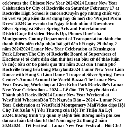
celebrates the Chinese New Year 2024
2024 Lunar New Year
Celebration by City of Rockville on Saturday February 17 at
Rockville High School is canceled
Quyên góp những chiếc váy,
bộ vest và phụ kiện đã sử dụng hay đồ mới cho ‘Project Prom
Dress’ 2024
Các events cho Ngày lễ tình nhân ở Downtown
Silver Spring và Silver Spring Arts and Entertainment
District
Cuộc thi video ‘Heads Up, Phones Dow’ của
Montgomery County Department of Transportation dành cho
thanh thiếu niên chấp nhận bài gửi đến hết ngày 29 tháng 2
năm 2024
2024 Lunar New Year Celebration at Kensington
Park Library
The City of Rockville Board of Supervisors of
Elections sẽ tổ chức diễn đàn thứ hai sau bầu cử để thảo luận
về cuộc bầu cử bỏ phiếu qua thư năm 2023 của Thành phố
Rockville trong tiểu bang Maryland
2024 Lunar New Year Lion
Dance with Hung Ci Lion Dance Troupe at Silver Spring Town
Center’s Annual Around the World Bazaar
The Lunar New
Year Drawing Workshop at Glen Echo Park!
Rockville’s Lunar
New Year Celebration – 2024 – Lễ đón Tết Nguyên đán của
Thành phố Rockville
2024 Lunar New Year Weekend at
WestField Wheaton
Đón Tết Nguyên Đán – 2024 – Lunar New
Year Celebration at WestField Montgomery Mall
Video clips Hội
Chợ Tết Xuân Vị Yêu Thương của Hội Từ Thiện Xá Lợi
2024
Chương trình Tự quản lý Bệnh tiểu đường miễn phí kéo
dài sáu tuần bắt đầu từ thứ Năm ngày 22 tháng 2 năm
2024
2024 – Tết Festival – Lunar New Year Festival – Hội Chợ