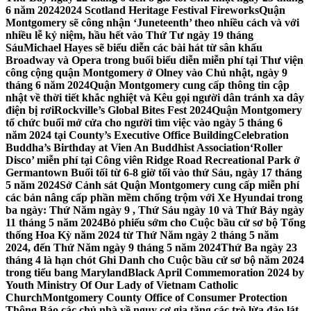
6 năm 2024
2024 Scotland Heritage Festival Fireworks
Quận
Montgomery sẽ công nhận ‘Juneteenth’ theo nhiều cách và với
nhiều lễ kỷ niệm, hầu hết vào Thứ Tư ngày 19 tháng
Sáu
Michael Hayes sẽ biểu diễn các bài hát từ sân khấu
Broadway và Opera trong buổi biểu diễn miễn phí tại Thư viện
công cộng quận Montgomery ở Olney vào Chủ nhật, ngày 9
tháng 6 năm 2024
Quận Montgomery cung cấp thông tin cập
nhật về thời tiết khắc nghiệt và Kêu gọi người dân tránh xa dây
điện bị rơi
Rockville’s Global Bites Fest 2024
Quận Montgomery
tổ chức buổi mở cửa cho người tìm việc vào ngày 5 tháng 6
năm 2024 tại County’s Executive Office Building
Celebration
Buddha’s Birthday at Vien An Buddhist Association
‘Roller
Disco’ miễn phí tại Công viên Ridge Road Recreational Park ở
Germantown Buổi tối từ 6-8 giờ tối vào thứ Sáu, ngày 17 tháng
5 năm 2024
Sở Cảnh sát Quận Montgomery cung cấp miễn phí
các bản nâng cấp phần mềm chống trộm với Xe Hyundai trong
ba ngày: Thứ Năm ngày 9 , Thứ Sáu ngày 10 và Thứ Bảy ngày
11 tháng 5 năm 2024
Bỏ phiếu sớm cho Cuộc bầu cử sơ bộ Tổng
thống Hoa Kỳ năm 2024 từ Thứ Năm ngày 2 tháng 5 năm
2024, đến Thứ Năm ngày 9 tháng 5 năm 2024
Thứ Ba ngày 23
tháng 4 là hạn chót Ghi Danh cho Cuộc bầu cử sơ bộ năm 2024
trong tiểu bang Maryland
Black April Commemoration 2024 by
Youth Ministry Of Our Lady of Vietnam Catholic
Church
Montgomery County Office of Consumer Protection
Thông Báo các chủ nhà về nguy cơ gia tăng các trò lừa đảo lát