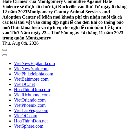
Hate Crimes’ của Montgomery Committee Against Hate
Violence sẽ được tổ chức tại Rockville vào thứ Tư ngày 6 tháng
12 năm 2023
Montgomery County Animal Services and
Adoption Center sẽ Miễn mọi khoản phí xin nhận nuôi tất cả
các loài thú vật vào đúng dịp nghỉ lễ cho đến khi có thông báo
mới
Thời khóa biểu và dịch vụ cho nghỉ lễ cuối tuần Lễ tạ ơn
vào Thứ Năm ngày 23 – Thứ Sáu ngày 24 tháng 11 năm 2023
trong quận Montgomery
Thu. Aug 6th, 2026
VietNewEngland.com
VietNewYork.com
VietPhiladelphia.com
VietBaltimore.com
VietDC.net
HoaThinhDon.com
VietRichmond.com
VietOrlando.com
VietPhoenix.com
VietLasVegas.com
VietOC.com
HoaThinhDon.net
VietSphere.com