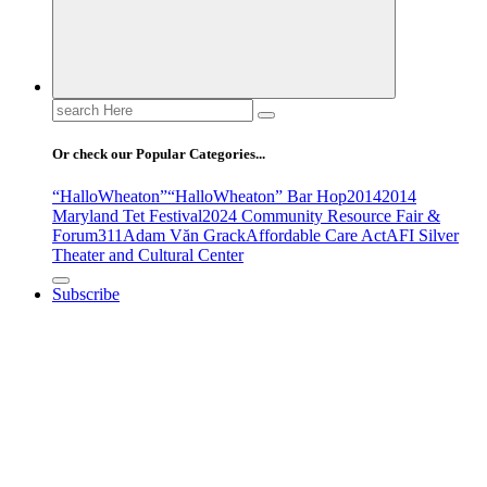
Search
for:
Or check our Popular Categories...
“HalloWheaton”
“HalloWheaton” Bar Hop
2014
2014
Maryland Tet Festival
2024 Community Resource Fair &
Forum
311
Adam Văn Grack
Affordable Care Act
AFI Silver
Theater and Cultural Center
Subscribe