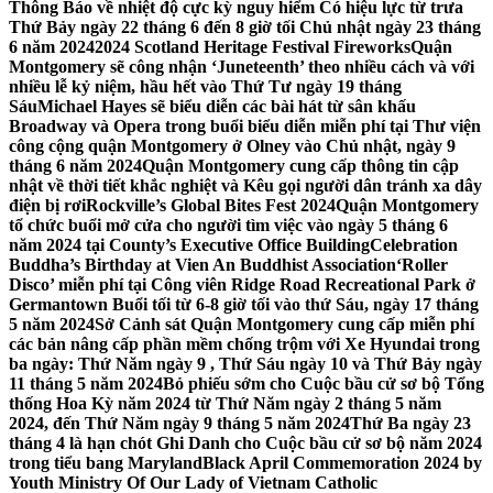
Thông Báo về nhiệt độ cực kỳ nguy hiểm Có hiệu lực từ trưa
Thứ Bảy ngày 22 tháng 6 đến 8 giờ tối Chủ nhật ngày 23 tháng
6 năm 2024
2024 Scotland Heritage Festival Fireworks
Quận
Montgomery sẽ công nhận ‘Juneteenth’ theo nhiều cách và với
nhiều lễ kỷ niệm, hầu hết vào Thứ Tư ngày 19 tháng
Sáu
Michael Hayes sẽ biểu diễn các bài hát từ sân khấu
Broadway và Opera trong buổi biểu diễn miễn phí tại Thư viện
công cộng quận Montgomery ở Olney vào Chủ nhật, ngày 9
tháng 6 năm 2024
Quận Montgomery cung cấp thông tin cập
nhật về thời tiết khắc nghiệt và Kêu gọi người dân tránh xa dây
điện bị rơi
Rockville’s Global Bites Fest 2024
Quận Montgomery
tổ chức buổi mở cửa cho người tìm việc vào ngày 5 tháng 6
năm 2024 tại County’s Executive Office Building
Celebration
Buddha’s Birthday at Vien An Buddhist Association
‘Roller
Disco’ miễn phí tại Công viên Ridge Road Recreational Park ở
Germantown Buổi tối từ 6-8 giờ tối vào thứ Sáu, ngày 17 tháng
5 năm 2024
Sở Cảnh sát Quận Montgomery cung cấp miễn phí
các bản nâng cấp phần mềm chống trộm với Xe Hyundai trong
ba ngày: Thứ Năm ngày 9 , Thứ Sáu ngày 10 và Thứ Bảy ngày
11 tháng 5 năm 2024
Bỏ phiếu sớm cho Cuộc bầu cử sơ bộ Tổng
thống Hoa Kỳ năm 2024 từ Thứ Năm ngày 2 tháng 5 năm
2024, đến Thứ Năm ngày 9 tháng 5 năm 2024
Thứ Ba ngày 23
tháng 4 là hạn chót Ghi Danh cho Cuộc bầu cử sơ bộ năm 2024
trong tiểu bang Maryland
Black April Commemoration 2024 by
Youth Ministry Of Our Lady of Vietnam Catholic