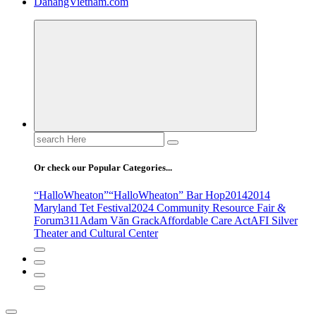
DanangVietnam.com
Search
for:
Or check our Popular Categories...
“HalloWheaton”
“HalloWheaton” Bar Hop
2014
2014
Maryland Tet Festival
2024 Community Resource Fair &
Forum
311
Adam Văn Grack
Affordable Care Act
AFI Silver
Theater and Cultural Center