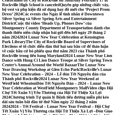
Celebration by City of Rockville on Saturday February 17 at
Rockville High School is canceled
Quyên góp những chiếc váy,
bộ vest và phụ kiện đã sử dụng hay đồ mới cho ‘Project Prom
Dress’ 2024
Các events cho Ngày lễ tình nhân ở Downtown
Silver Spring và Silver Spring Arts and Entertainment
District
Cuộc thi video ‘Heads Up, Phones Dow’ của
Montgomery County Department of Transportation dành cho
thanh thiếu niên chấp nhận bài gửi đến hết ngày 29 tháng 2
năm 2024
2024 Lunar New Year Celebration at Kensington
Park Library
The City of Rockville Board of Supervisors of
Elections sẽ tổ chức diễn đàn thứ hai sau bầu cử để thảo luận
về cuộc bầu cử bỏ phiếu qua thư năm 2023 của Thành phố
Rockville trong tiểu bang Maryland
2024 Lunar New Year Lion
Dance with Hung Ci Lion Dance Troupe at Silver Spring Town
Center’s Annual Around the World Bazaar
The Lunar New
Year Drawing Workshop at Glen Echo Park!
Rockville’s Lunar
New Year Celebration – 2024 – Lễ đón Tết Nguyên đán của
Thành phố Rockville
2024 Lunar New Year Weekend at
WestField Wheaton
Đón Tết Nguyên Đán – 2024 – Lunar New
Year Celebration at WestField Montgomery Mall
Video clips Hội
Chợ Tết Xuân Vị Yêu Thương của Hội Từ Thiện Xá Lợi
2024
Chương trình Tự quản lý Bệnh tiểu đường miễn phí kéo
dài sáu tuần bắt đầu từ thứ Năm ngày 22 tháng 2 năm
2024
2024 – Tết Festival – Lunar New Year Festival – Hội Chợ
Tết Xuân Vị Yêu Thương của Hội Từ Thiện Xá Lợi –
Đón Giao