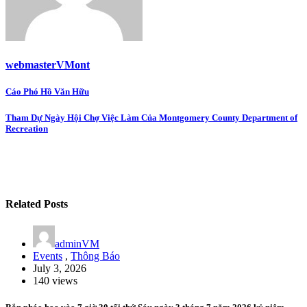
webmasterVMont
Post
Cáo Phó Hồ Văn Hữu
navigation
Tham Dự Ngày Hội Chợ Việc Làm Của Montgomery County Department of
Recreation
Related Posts
adminVM
Events
,
Thông Báo
July 3, 2026
140 views