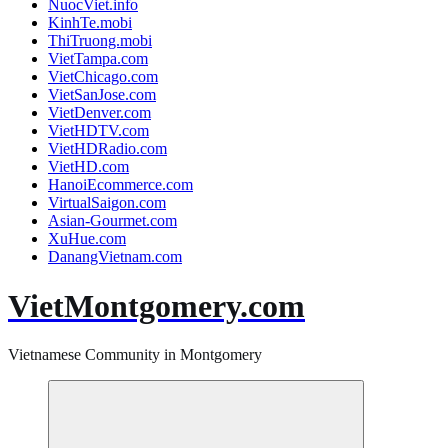
NuocViet.info
KinhTe.mobi
ThiTruong.mobi
VietTampa.com
VietChicago.com
VietSanJose.com
VietDenver.com
VietHDTV.com
VietHDRadio.com
VietHD.com
HanoiEcommerce.com
VirtualSaigon.com
Asian-Gourmet.com
XuHue.com
DanangVietnam.com
VietMontgomery.com
Vietnamese Community in Montgomery