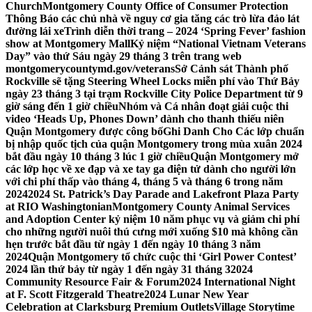
Church
Montgomery County Office of Consumer Protection
Thông Báo các chủ nhà về nguy cơ gia tăng các trò lừa đảo lát
đường lái xe
Trình diễn thời trang – 2024 ‘Spring Fever’ fashion
show at Montgomery Mall
Kỷ niệm “National Vietnam Veterans
Day” vào thứ Sáu ngày 29 tháng 3 trên trang web
montgomerycountymd.gov/veterans
Sở Cảnh sát Thành phố
Rockville sẽ tặng Steering Wheel Locks miễn phí vào Thứ Bảy
ngày 23 tháng 3 tại trạm Rockville City Police Department từ 9
giờ sáng đến 1 giờ chiều
Nhóm và Cá nhân đoạt giải cuộc thi
video ‘Heads Up, Phones Down’ dành cho thanh thiếu niên
Quận Montgomery được công bố
Ghi Danh Cho Các lớp chuẩn
bị nhập quốc tịch của quận Montgomery trong mùa xuân 2024
bắt đầu ngày 10 tháng 3 lúc 1 giờ chiều
Quận Montgomery mở
các lớp học về xe đạp và xe tay ga điện tử dành cho người lớn
với chi phí thấp vào tháng 4, tháng 5 và tháng 6 trong năm
2024
2024 St. Patrick’s Day Parade and Lakefront Plaza Party
at RIO Washingtonian
Montgomery County Animal Services
and Adoption Center kỷ niệm 10 năm phục vụ và giảm chi phí
cho những người nuôi thú cưng mới xuống $10 mà không cần
hẹn trước bắt đầu từ ngày 1 đến ngày 10 tháng 3 năm
2024
Quận Montgomery tổ chức cuộc thi ‘Girl Power Contest’
2024 lần thứ bảy từ ngày 1 đến ngày 31 tháng 3
2024
Community Resource Fair & Forum
2024 International Night
at F. Scott Fitzgerald Theatre
2024 Lunar New Year
Celebration at Clarksburg Premium Outlets
Village Storytime