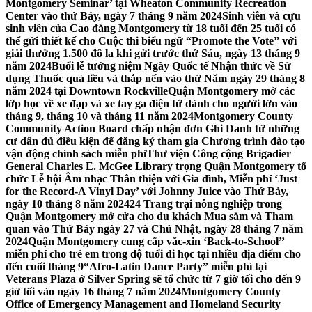
Montgomery Seminar’ tại Wheaton Community Recreation
Center vào thứ Bảy, ngày 7 tháng 9 năm 2024
Sinh viên và cựu
sinh viên của Cao đẳng Montgomery từ 18 tuổi đến 25 tuổi có
thể gửi thiết kế cho Cuộc thi biểu ngữ “Promote the Vote” với
giải thưởng 1.500 đô la khi gửi trước thứ Sáu, ngày 13 tháng 9
năm 2024
Buổi lễ tưởng niệm Ngày Quốc tế Nhận thức về Sử
dụng Thuốc quá liều và thắp nến vào thứ Năm ngày 29 tháng 8
năm 2024 tại Downtown Rockville
Quận Montgomery mở các
lớp học về xe đạp và xe tay ga điện tử dành cho người lớn vào
tháng 9, tháng 10 và tháng 11 năm 2024
Montgomery County
Community Action Board chấp nhận đơn Ghi Danh từ những
cư dân đủ điều kiện để đăng ký tham gia Chương trình đào tạo
vận động chính sách miễn phí
Thư viện Công cộng Brigadier
General Charles E. McGee Library trọng Quận Montgomery tổ
chức Lễ hội Âm nhạc Thân thiện với Gia đình, Miễn phí ‘Just
for the Record-A Vinyl Day’ với Johnny Juice vào Thứ Bảy,
ngày 10 tháng 8 năm 2024
24 Trang trại nông nghiệp trong
Quận Montgomery mở cửa cho du khách Mua sắm và Tham
quan vào Thứ Bảy ngày 27 và Chủ Nhật, ngày 28 tháng 7 năm
2024
Quận Montgomery cung cấp vắc-xin ‘Back-to-School’’
miễn phí cho trẻ em trong độ tuổi đi học tại nhiều địa điểm cho
đến cuối tháng 9
“Afro-Latin Dance Party” miễn phí tại
Veterans Plaza ở Silver Spring sẽ tổ chức từ 7 giờ tối cho đến 9
giờ tối vào ngày 16 tháng 7 năm 2024
Montgomery County
Office of Emergency Management and Homeland Security