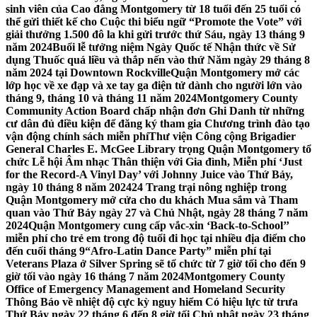
sinh viên của Cao đẳng Montgomery từ 18 tuổi đến 25 tuổi có
thể gửi thiết kế cho Cuộc thi biểu ngữ “Promote the Vote” với
giải thưởng 1.500 đô la khi gửi trước thứ Sáu, ngày 13 tháng 9
năm 2024
Buổi lễ tưởng niệm Ngày Quốc tế Nhận thức về Sử
dụng Thuốc quá liều và thắp nến vào thứ Năm ngày 29 tháng 8
năm 2024 tại Downtown Rockville
Quận Montgomery mở các
lớp học về xe đạp và xe tay ga điện tử dành cho người lớn vào
tháng 9, tháng 10 và tháng 11 năm 2024
Montgomery County
Community Action Board chấp nhận đơn Ghi Danh từ những
cư dân đủ điều kiện để đăng ký tham gia Chương trình đào tạo
vận động chính sách miễn phí
Thư viện Công cộng Brigadier
General Charles E. McGee Library trọng Quận Montgomery tổ
chức Lễ hội Âm nhạc Thân thiện với Gia đình, Miễn phí ‘Just
for the Record-A Vinyl Day’ với Johnny Juice vào Thứ Bảy,
ngày 10 tháng 8 năm 2024
24 Trang trại nông nghiệp trong
Quận Montgomery mở cửa cho du khách Mua sắm và Tham
quan vào Thứ Bảy ngày 27 và Chủ Nhật, ngày 28 tháng 7 năm
2024
Quận Montgomery cung cấp vắc-xin ‘Back-to-School’’
miễn phí cho trẻ em trong độ tuổi đi học tại nhiều địa điểm cho
đến cuối tháng 9
“Afro-Latin Dance Party” miễn phí tại
Veterans Plaza ở Silver Spring sẽ tổ chức từ 7 giờ tối cho đến 9
giờ tối vào ngày 16 tháng 7 năm 2024
Montgomery County
Office of Emergency Management and Homeland Security
Thông Báo về nhiệt độ cực kỳ nguy hiểm Có hiệu lực từ trưa
Thứ Bảy ngày 22 tháng 6 đến 8 giờ tối Chủ nhật ngày 23 tháng