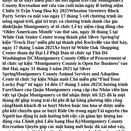
được đi xe buýt miễn phí
7 hồ bơi ngoài trời của Montgomery
County Recreation mở cửa vào cuối tuần ngày lễ tưởng niệm
Chiến Sĩ Trận Vong Hoa Kỳ 2025
Wheaton Streetery Block
Party Series ra mắt vào ngày 17 tháng 5 với chương trình ăn
uống ngoài trời, giải trí trực và chương trình dành cho gia
đình
Quận Montgomery sẽ tổ chức Lễ kỷ niệm cộng đồng cho
‘Older Americans Month’ vào thứ sáu, ngày 30 tháng 5 tại
White Oak Senior Center trong thành phố Silver Spring
Sự
kiện ‘Truck Day’ miễn phí tại thành phố Rockville vào thứ bảy,
ngày 17 tháng 5 năm 2025
Xe buýt từ White Oak Shopping
Center tham dự Đại Lễ Phật Đản tổ chức tại Thủ Đô
Washington DC
Montgomery County Office of Procurement sẽ
tổ chức sự kiện ‘Montgomery County is Open for Business’ vào
thứ Hai, ngày 31 tháng 3 năm 2025 tại Silver
Spring
Montgomery County Animal Services and Adoption
Cente tổ chức Sự kiện Nhận nuôi Chó miễn phí “Find Your
Lucky Pup” từ ngày 14 đến 17 tháng 3 năm 2025
Chương trình
FareShare của Quận Montgomery cung cấp cho Nhân viên làm
việc tại Quận Montgomery có thể nhận được tới 325 đô la một
tháng để giúp trang trải chi phí đi lại bằng phương tiện công
cộng
Hành khách đi xe buýt Metro hoặc tàu hỏa sẽ được miễn
phí khi chuyển qua xe buýt Ride On trong ngày
Tài nguyên cho
Người lao động bị ảnh hưởng bởi việc cắt giảm lực lượng lao
động của Chính phủ Liên bang Hoa Kỳ
Montgomery County
Recreation Quyên góp các mặt hàng mới hoặc đã xài như váy,