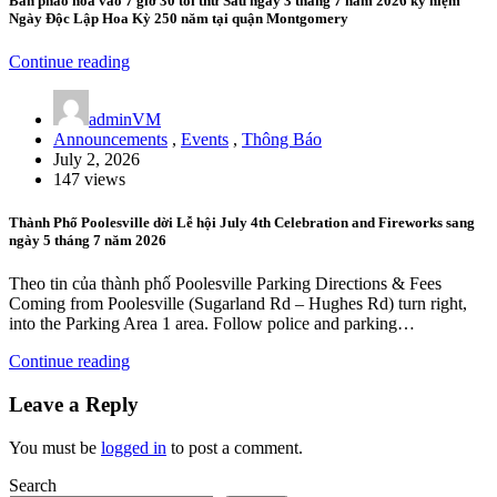
Bắn pháo hoa vào 7 giờ 30 tối thứ Sáu ngày 3 tháng 7 năm 2026 kỷ niệm
Ngày Độc Lập Hoa Kỳ 250 năm tại quận Montgomery
Continue reading
adminVM
Announcements
,
Events
,
Thông Báo
July 2, 2026
147 views
Thành Phố Poolesville dời Lễ hội July 4th Celebration and Fireworks sang
ngày 5 tháng 7 năm 2026
Theo tin của thành phố Poolesville Parking Directions & Fees
Coming from Poolesville (Sugarland Rd – Hughes Rd) turn right,
into the Parking Area 1 area. Follow police and parking…
Continue reading
Leave a Reply
You must be
logged in
to post a comment.
Search