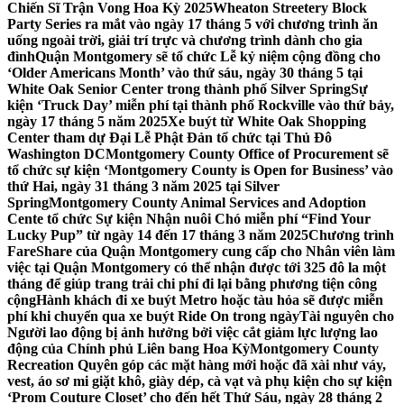
Chiến Sĩ Trận Vong Hoa Kỳ 2025
Wheaton Streetery Block
Party Series ra mắt vào ngày 17 tháng 5 với chương trình ăn
uống ngoài trời, giải trí trực và chương trình dành cho gia
đình
Quận Montgomery sẽ tổ chức Lễ kỷ niệm cộng đồng cho
‘Older Americans Month’ vào thứ sáu, ngày 30 tháng 5 tại
White Oak Senior Center trong thành phố Silver Spring
Sự
kiện ‘Truck Day’ miễn phí tại thành phố Rockville vào thứ bảy,
ngày 17 tháng 5 năm 2025
Xe buýt từ White Oak Shopping
Center tham dự Đại Lễ Phật Đản tổ chức tại Thủ Đô
Washington DC
Montgomery County Office of Procurement sẽ
tổ chức sự kiện ‘Montgomery County is Open for Business’ vào
thứ Hai, ngày 31 tháng 3 năm 2025 tại Silver
Spring
Montgomery County Animal Services and Adoption
Cente tổ chức Sự kiện Nhận nuôi Chó miễn phí “Find Your
Lucky Pup” từ ngày 14 đến 17 tháng 3 năm 2025
Chương trình
FareShare của Quận Montgomery cung cấp cho Nhân viên làm
việc tại Quận Montgomery có thể nhận được tới 325 đô la một
tháng để giúp trang trải chi phí đi lại bằng phương tiện công
cộng
Hành khách đi xe buýt Metro hoặc tàu hỏa sẽ được miễn
phí khi chuyển qua xe buýt Ride On trong ngày
Tài nguyên cho
Người lao động bị ảnh hưởng bởi việc cắt giảm lực lượng lao
động của Chính phủ Liên bang Hoa Kỳ
Montgomery County
Recreation Quyên góp các mặt hàng mới hoặc đã xài như váy,
vest, áo sơ mi giặt khô, giày dép, cà vạt và phụ kiện cho sự kiện
‘Prom Couture Closet’ cho đến hết Thứ Sáu, ngày 28 tháng 2