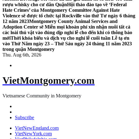
rượu whisky cho cư dân Quận
Hội thảo đào tạo về ‘Federal
Hate Crimes’ của Montgomery Committee Against Hate
Violence sẽ được tổ chức tại Rockville vào thứ Tư ngày 6 tháng
12 năm 2023
Montgomery County Animal Services and
Adoption Center sẽ Miễn mọi khoản phí xin nhận nuôi tất cả
các loài thú vật vào đúng dịp nghỉ lễ cho đến khi có thông báo
mới
Thời khóa biểu và dịch vụ cho nghỉ lễ cuối tuần Lễ tạ ơn
vào Thứ Năm ngày 23 – Thứ Sáu ngày 24 tháng 11 năm 2023
trong quận Montgomery
Thu. Aug 6th, 2026
VietMontgomery.com
Vietnamese Community in Montgomery
Subscribe
VietNewEngland.com
VietNewYork.com