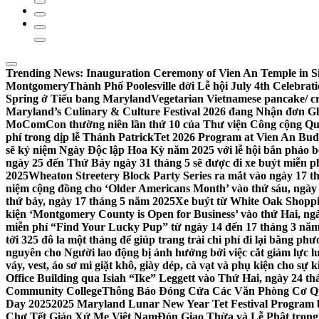
Trending News:
Inauguration Ceremony of Vien An Temple in Si
Montgomery
Thành Phố Poolesville dời Lễ hội July 4th Celebra
Spring ở Tiểu bang Maryland
Vegetarian Vietnamese pancake/ c
Maryland’s Culinary & Culture Festival 2026 đang Nhận đơn G
MoComCon thường niên lần thứ 10 của Thư viện Công cộng Q
phí trong dịp lễ Thánh Patrick
Tet 2026 Program at Vien An Budd
sẽ kỷ niệm Ngày Độc lập Hoa Kỳ năm 2025 với lễ hội bắn pháo b
ngày 25 đến Thứ Bảy ngày 31 tháng 5 sẽ được đi xe buýt miễn p
2025
Wheaton Streetery Block Party Series ra mắt vào ngày 17 thá
niệm cộng đồng cho ‘Older Americans Month’ vào thứ sáu, ngày 
thứ bảy, ngày 17 tháng 5 năm 2025
Xe buýt từ White Oak Shopp
kiện ‘Montgomery County is Open for Business’ vào thứ Hai, ngà
miễn phí “Find Your Lucky Pup” từ ngày 14 đến 17 tháng 3 nă
tới 325 đô la một tháng để giúp trang trải chi phí đi lại bằng ph
nguyên cho Người lao động bị ảnh hưởng bởi việc cắt giảm lực
váy, vest, áo sơ mi giặt khô, giày dép, cà vạt và phụ kiện cho s
Office Building qua Isiah “Ike” Leggett vào Thứ Hai, ngày 24 t
Community College
Thông Báo Đóng Cửa Các Văn Phòng Cơ Qua
Day 2025
2025 Maryland Lunar New Year Tet Festival Program 
Chợ Tết Giáo Xứ Mẹ Việt Nam
Đón Giao Thừa và Lễ Phật trong