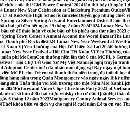
 chức cuộc thi ‘Girl Power Contest’ 2024 lần thứ bảy từ ngày 1 
4 Lunar New Year Celebration at Clarksburg Premium Outlets
Vi
17 at Rockville High School is canceled
Quyên góp những chiếc vá
Spring và Silver Spring Arts and Entertainment District
Cuộc thi
hận bài gửi đến hết ngày 29 tháng 2 năm 2024
2024 Lunar New Yea
sau bầu cử để thảo luận về cuộc bầu cử bỏ phiếu qua thư năm 2023
r Spring Town Center’s Annual Around the World Bazaar
The Lun
ủa Thành phố Rockville
2024 Lunar New Year Weekend at WestFi
 Tết Xuân Vị Yêu Thương của Hội Từ Thiện Xá Lợi 2024
Chương tr
– Lunar New Year Festival – Hội Chợ Tết Xuân Vị Yêu Thương củ
nh miễn phí MoComCon thường niên lần thứ 8 của MCPL ở German
Festival – Hội Chợ Tết Giáo Xứ Mẹ Việt Nam
Hội nghị truyện tran
d Adoption Center mở cửa nhận nuôi động vật Bảy ngày một tuần
iện MCPL cho Trẻ em và thanh thiếu niên trong độ tuổi đi học đ
đồng hàng năm trong Quận Montgomery vào ngày ngày lễ kỷ niệm
Giáng sinh Thân thiện với Môi trường cho một Năm Mới Xanh
Lịc
ăm 2024
Pictures and Video Clips Christmas Party 2023 of Vietna
 danh xổ số hơn 400 chai rượu whisky cho cư dân Quận
Hội thảo 
 ngày 6 tháng 12 năm 2023
Montgomery County Animal Services and 
ới
Thời khóa biểu và dịch vụ cho nghỉ lễ cuối tuần Lễ tạ ơn vào 