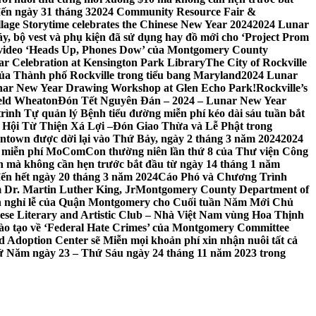
đến ngày 31 tháng 3
2024 Community Resource Fair &
llage Storytime celebrates the Chinese New Year 2024
2024 Lunar
y, bộ vest và phụ kiện đã sử dụng hay đồ mới cho ‘Project Prom
 video ‘Heads Up, Phones Dow’ của Montgomery County
r Celebration at Kensington Park Library
The City of Rockville
 của Thành phố Rockville trong tiểu bang Maryland
2024 Lunar
ar New Year Drawing Workshop at Glen Echo Park!
Rockville’s
eld Wheaton
Đón Tết Nguyên Đán – 2024 – Lunar New Year
ình Tự quản lý Bệnh tiểu đường miễn phí kéo dài sáu tuần bắt
a Hội Từ Thiện Xá Lợi –
Đón Giao Thừa và Lễ Phật trong
town được dời lại vào Thứ Bảy, ngày 2 tháng 3 năm 2024
2024
h miễn phí MoComCon thường niên lần thứ 8 của Thư viện Công
 mà không cần hẹn trước bắt đầu từ ngày 14 tháng 1 năm
ến hết ngày 20 tháng 3 năm 2024
Cáo Phó và Chương Trình
 Dr. Martin Luther King, Jr
Montgomery County Department of
h nghỉ lễ của Quận Montgomery cho Cuối tuần Năm Mới Chủ
mese Literary and Artistic Club – Nhà Việt Nam vùng Hoa Thịnh
đào tạo về ‘Federal Hate Crimes’ của Montgomery Committee
Adoption Center sẽ Miễn mọi khoản phí xin nhận nuôi tất cả
Thứ Năm ngày 23 – Thứ Sáu ngày 24 tháng 11 năm 2023 trong