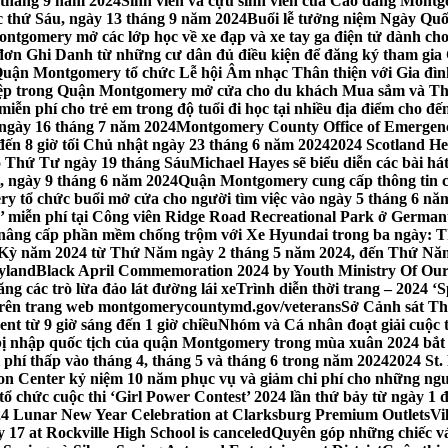
 tháng 9 năm 2024
Sinh viên và cựu sinh viên của Cao đẳng Montgom
ớc thứ Sáu, ngày 13 tháng 9 năm 2024
Buổi lễ tưởng niệm Ngày Quố
tgomery mở các lớp học về xe đạp và xe tay ga điện tử dành cho
 Ghi Danh từ những cư dân đủ điều kiện để đăng ký tham gia C
uận Montgomery tổ chức Lễ hội Âm nhạc Thân thiện với Gia đình,
iệp trong Quận Montgomery mở cửa cho du khách Mua sắm và Th
ễn phí cho trẻ em trong độ tuổi đi học tại nhiều địa điểm cho đến
ào ngày 16 tháng 7 năm 2024
Montgomery County Office of Emergen
đến 8 giờ tối Chủ nhật ngày 23 tháng 6 năm 2024
2024 Scotland He
vào Thứ Tư ngày 19 tháng Sáu
Michael Hayes sẽ biểu diễn các bài h
, ngày 9 tháng 6 năm 2024
Quận Montgomery cung cấp thông tin cập
 tổ chức buổi mở cửa cho người tìm việc vào ngày 5 tháng 6 năm 
o’ miễn phí tại Công viên Ridge Road Recreational Park ở Germant
nâng cấp phần mềm chống trộm với Xe Hyundai trong ba ngày: T
 Kỳ năm 2024 từ Thứ Năm ngày 2 tháng 5 năm 2024, đến Thứ Nă
yland
Black April Commemoration 2024 by Youth Ministry Of Our
g các trò lừa đảo lát đường lái xe
Trình diễn thời trang – 2024 ‘
 trên trang web montgomerycountymd.gov/veterans
Sở Cảnh sát Th
nt từ 9 giờ sáng đến 1 giờ chiều
Nhóm và Cá nhân đoạt giải cuộc 
 nhập quốc tịch của quận Montgomery trong mùa xuân 2024 bắt đầ
i phí thấp vào tháng 4, tháng 5 và tháng 6 trong năm 2024
2024 St.
n Center kỷ niệm 10 năm phục vụ và giảm chi phí cho những ngư
 chức cuộc thi ‘Girl Power Contest’ 2024 lần thứ bảy từ ngày 1 
4 Lunar New Year Celebration at Clarksburg Premium Outlets
Vi
17 at Rockville High School is canceled
Quyên góp những chiếc vá