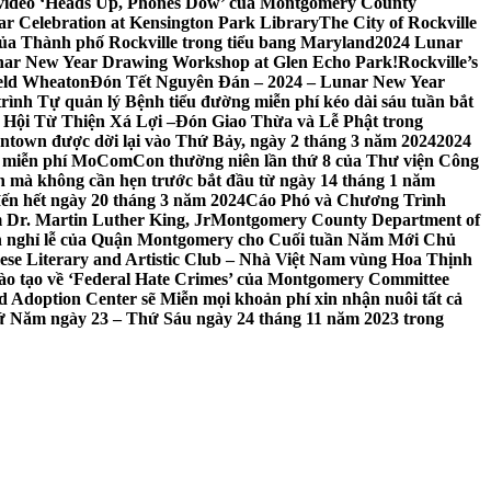
 video ‘Heads Up, Phones Dow’ của Montgomery County
r Celebration at Kensington Park Library
The City of Rockville
 của Thành phố Rockville trong tiểu bang Maryland
2024 Lunar
ar New Year Drawing Workshop at Glen Echo Park!
Rockville’s
eld Wheaton
Đón Tết Nguyên Đán – 2024 – Lunar New Year
ình Tự quản lý Bệnh tiểu đường miễn phí kéo dài sáu tuần bắt
a Hội Từ Thiện Xá Lợi –
Đón Giao Thừa và Lễ Phật trong
town được dời lại vào Thứ Bảy, ngày 2 tháng 3 năm 2024
2024
h miễn phí MoComCon thường niên lần thứ 8 của Thư viện Công
 mà không cần hẹn trước bắt đầu từ ngày 14 tháng 1 năm
ến hết ngày 20 tháng 3 năm 2024
Cáo Phó và Chương Trình
 Dr. Martin Luther King, Jr
Montgomery County Department of
h nghỉ lễ của Quận Montgomery cho Cuối tuần Năm Mới Chủ
mese Literary and Artistic Club – Nhà Việt Nam vùng Hoa Thịnh
đào tạo về ‘Federal Hate Crimes’ của Montgomery Committee
Adoption Center sẽ Miễn mọi khoản phí xin nhận nuôi tất cả
Thứ Năm ngày 23 – Thứ Sáu ngày 24 tháng 11 năm 2023 trong