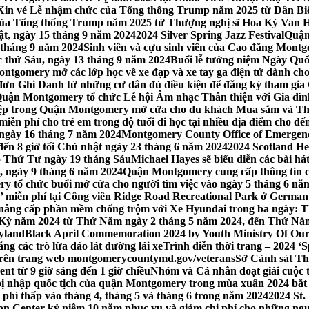
Xin vé Lễ nhậm chức của Tổng thống Trump năm 2025 từ Dân Biểu
 của Tổng thống Trump năm 2025 từ Thượng nghị sĩ Hoa Kỳ Van 
ật, ngày 15 tháng 9 năm 2024
2024 Silver Spring Jazz Festival
Quận
 tháng 9 năm 2024
Sinh viên và cựu sinh viên của Cao đẳng Montgom
ớc thứ Sáu, ngày 13 tháng 9 năm 2024
Buổi lễ tưởng niệm Ngày Quố
tgomery mở các lớp học về xe đạp và xe tay ga điện tử dành cho
 Ghi Danh từ những cư dân đủ điều kiện để đăng ký tham gia C
uận Montgomery tổ chức Lễ hội Âm nhạc Thân thiện với Gia đình,
iệp trong Quận Montgomery mở cửa cho du khách Mua sắm và Th
ễn phí cho trẻ em trong độ tuổi đi học tại nhiều địa điểm cho đến
ào ngày 16 tháng 7 năm 2024
Montgomery County Office of Emergen
đến 8 giờ tối Chủ nhật ngày 23 tháng 6 năm 2024
2024 Scotland He
vào Thứ Tư ngày 19 tháng Sáu
Michael Hayes sẽ biểu diễn các bài h
, ngày 9 tháng 6 năm 2024
Quận Montgomery cung cấp thông tin cập
 tổ chức buổi mở cửa cho người tìm việc vào ngày 5 tháng 6 năm 
o’ miễn phí tại Công viên Ridge Road Recreational Park ở Germant
nâng cấp phần mềm chống trộm với Xe Hyundai trong ba ngày: T
 Kỳ năm 2024 từ Thứ Năm ngày 2 tháng 5 năm 2024, đến Thứ Nă
yland
Black April Commemoration 2024 by Youth Ministry Of Our
g các trò lừa đảo lát đường lái xe
Trình diễn thời trang – 2024 ‘
 trên trang web montgomerycountymd.gov/veterans
Sở Cảnh sát Th
nt từ 9 giờ sáng đến 1 giờ chiều
Nhóm và Cá nhân đoạt giải cuộc 
 nhập quốc tịch của quận Montgomery trong mùa xuân 2024 bắt đầ
i phí thấp vào tháng 4, tháng 5 và tháng 6 trong năm 2024
2024 St.
n Center kỷ niệm 10 năm phục vụ và giảm chi phí cho những ngư