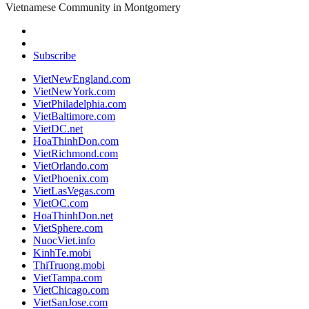
Vietnamese Community in Montgomery
Subscribe
VietNewEngland.com
VietNewYork.com
VietPhiladelphia.com
VietBaltimore.com
VietDC.net
HoaThinhDon.com
VietRichmond.com
VietOrlando.com
VietPhoenix.com
VietLasVegas.com
VietOC.com
HoaThinhDon.net
VietSphere.com
NuocViet.info
KinhTe.mobi
ThiTruong.mobi
VietTampa.com
VietChicago.com
VietSanJose.com