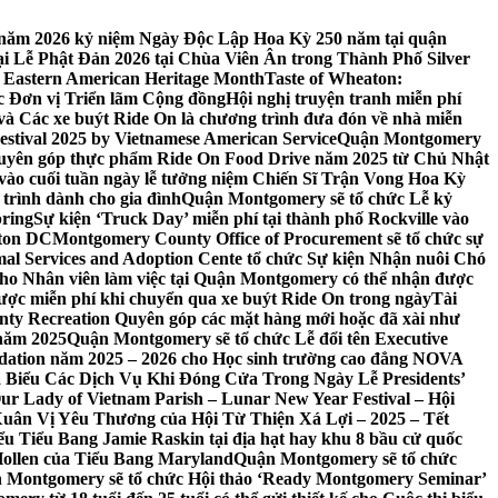
 7 năm 2026 kỷ niệm Ngày Độc Lập Hoa Kỳ 250 năm tại quận
 Lễ Phật Đản 2026 tại Chùa Viên Ân trong Thành Phố Silver
 Eastern American Heritage Month
Taste of Wheaton:
c Đơn vị Triển lãm Cộng đồng
Hội nghị truyện tranh miễn phí
ft và Các xe buýt Ride On là chương trình đưa đón về nhà miễn
stival 2025 by Vietnamese American Service
Quận Montgomery
uyên góp thực phẩm Ride On Food Drive năm 2025 từ Chủ Nhật
vào cuối tuần ngày lễ tưởng niệm Chiến Sĩ Trận Vong Hoa Kỳ
 trình dành cho gia đình
Quận Montgomery sẽ tổ chức Lễ kỷ
pring
Sự kiện ‘Truck Day’ miễn phí tại thành phố Rockville vào
gton DC
Montgomery County Office of Procurement sẽ tổ chức sự
l Services and Adoption Cente tổ chức Sự kiện Nhận nuôi Chó
o Nhân viên làm việc tại Quận Montgomery có thể nhận được
ược miễn phí khi chuyển qua xe buýt Ride On trong ngày
Tài
y Recreation Quyên góp các mặt hàng mới hoặc đã xài như
 năm 2025
Quận Montgomery sẽ tổ chức Lễ đổi tên Executive
ation năm 2025 – 2026 cho Học sinh trường cao đẳng NOVA
iểu Các Dịch Vụ Khi Đóng Cửa Trong Ngày Lễ Presidents’
 Our Lady of Vietnam Parish – Lunar New Year Festival – Hội
uân Vị Yêu Thương của Hội Từ Thiện Xá Lợi – 2025 – Tết
 Tiểu Bang Jamie Raskin tại địa hạt hay khu 8 bầu cử quốc
Hollen của Tiểu Bang Maryland
Quận Montgomery sẽ tổ chức
 Montgomery sẽ tổ chức Hội thảo ‘Ready Montgomery Seminar’