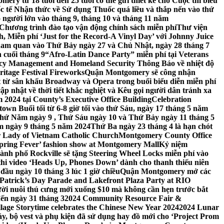
ery từ 18 tuổi đến 25 tuổi có thể gửi thiết kế cho Cuộc thi biểu
c tế Nhận thức về Sử dụng Thuốc quá liều và thắp nến vào thứ
 người lớn vào tháng 9, tháng 10 và tháng 11 năm
hương trình đào tạo vận động chính sách miễn phí
Thư viện
 Miễn phí ‘Just for the Record-A Vinyl Day’ với Johnny Juice
am quan vào Thứ Bảy ngày 27 và Chủ Nhật, ngày 28 tháng 7
 cuối tháng 9
“Afro-Latin Dance Party” miễn phí tại Veterans
cy Management and Homeland Security Thông Báo về nhiệt độ
ritage Festival Fireworks
Quận Montgomery sẽ công nhận
át từ sân khấu Broadway và Opera trong buổi biểu diễn miễn phí
 nhật về thời tiết khắc nghiệt và Kêu gọi người dân tránh xa
2024 tại County’s Executive Office Building
Celebration
own Buổi tối từ 6-8 giờ tối vào thứ Sáu, ngày 17 tháng 5 năm
hứ Năm ngày 9 , Thứ Sáu ngày 10 và Thứ Bảy ngày 11 tháng 5
m ngày 9 tháng 5 năm 2024
Thứ Ba ngày 23 tháng 4 là hạn chót
 Lady of Vietnam Catholic Church
Montgomery County Office
Spring Fever’ fashion show at Montgomery Mall
Kỷ niệm
ành phố Rockville sẽ tặng Steering Wheel Locks miễn phí vào
thi video ‘Heads Up, Phones Down’ dành cho thanh thiếu niên
u ngày 10 tháng 3 lúc 1 giờ chiều
Quận Montgomery mở các
 Patrick’s Day Parade and Lakefront Plaza Party at RIO
ời nuôi thú cưng mới xuống $10 mà không cần hẹn trước bắt
đến ngày 31 tháng 3
2024 Community Resource Fair &
llage Storytime celebrates the Chinese New Year 2024
2024 Lunar
y, bộ vest và phụ kiện đã sử dụng hay đồ mới cho ‘Project Prom