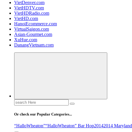
VietDenver.com
VietHDTV.com
VietHDRadio.com
VietHD.com
HanoiEcommerce.com
VirtualSaigon.com
Asian-Gourmet.com
XuHue.com
DanangVietnam.com
Search
for:
Or check our Popular Categories...
“HalloWheaton”
“HalloWheaton” Bar Hop
2014
2014 Maryland 