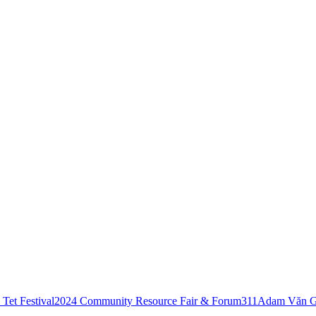
Tet Festival
2024 Community Resource Fair & Forum
311
Adam Văn G