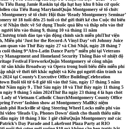
 Tiểu Bang Jamie Raskin tại địa hạt hay khu 8 bầu cử quốc
Hollen của Tiểu Bang Maryland
Quận Montgomery sẽ tổ chức
 Montgomery sẽ tổ chức Hội thảo ‘Ready Montgomery Seminar’
ery từ 18 tuổi đến 25 tuổi có thể gửi thiết kế cho Cuộc thi biểu
c tế Nhận thức về Sử dụng Thuốc quá liều và thắp nến vào thứ
 người lớn vào tháng 9, tháng 10 và tháng 11 năm
hương trình đào tạo vận động chính sách miễn phí
Thư viện
 Miễn phí ‘Just for the Record-A Vinyl Day’ với Johnny Juice
am quan vào Thứ Bảy ngày 27 và Chủ Nhật, ngày 28 tháng 7
 cuối tháng 9
“Afro-Latin Dance Party” miễn phí tại Veterans
cy Management and Homeland Security Thông Báo về nhiệt độ
ritage Festival Fireworks
Quận Montgomery sẽ công nhận
át từ sân khấu Broadway và Opera trong buổi biểu diễn miễn phí
 nhật về thời tiết khắc nghiệt và Kêu gọi người dân tránh xa
2024 tại County’s Executive Office Building
Celebration
own Buổi tối từ 6-8 giờ tối vào thứ Sáu, ngày 17 tháng 5 năm
hứ Năm ngày 9 , Thứ Sáu ngày 10 và Thứ Bảy ngày 11 tháng 5
m ngày 9 tháng 5 năm 2024
Thứ Ba ngày 23 tháng 4 là hạn chót
 Lady of Vietnam Catholic Church
Montgomery County Office
Spring Fever’ fashion show at Montgomery Mall
Kỷ niệm
ành phố Rockville sẽ tặng Steering Wheel Locks miễn phí vào
thi video ‘Heads Up, Phones Down’ dành cho thanh thiếu niên
u ngày 10 tháng 3 lúc 1 giờ chiều
Quận Montgomery mở các
 Patrick’s Day Parade and Lakefront Plaza Party at RIO
ời nuôi thú cưng mới xuống $10 mà không cần hẹn trước bắt