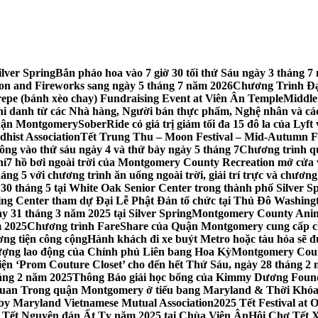
lver Spring
Bắn pháo hoa vào 7 giờ 30 tối thứ Sáu ngày 3 tháng
tion and Fireworks sang ngày 5 tháng 7 năm 2026
Chương Trình Đại
repe (bánh xèo chay) Fundraising Event at Viên Ân Temple
Middle
hi danh từ các Nhà hàng, Người bán thực phẩm, Nghệ nhân và cá
uận Montgomery
SoberRide có giá trị giảm tối đa 15 đô la của Ly
hist Association
Tết Trung Thu – Moon Festival – Mid-Autumn Fe
ông vào thứ sáu ngày 4 và thứ bảy ngày 5 tháng 7
Chương trình q
hí
7 hồ bơi ngoài trời của Montgomery County Recreation mở cửa 
ng 5 với chương trình ăn uống ngoài trời, giải trí trực và chương
30 tháng 5 tại White Oak Senior Center trong thành phố Silver S
ing Center tham dự Đại Lễ Phật Đản tổ chức tại Thủ Đô Washin
y 31 tháng 3 năm 2025 tại Silver Spring
Montgomery County Anima
m 2025
Chương trình FareShare của Quận Montgomery cung cấp ch
ương tiện công cộng
Hành khách đi xe buýt Metro hoặc tàu hỏa sẽ đ
 lượng lao động của Chính phủ Liên bang Hoa Kỳ
Montgomery Count
ự kiện ‘Prom Couture Closet’ cho đến hết Thứ Sáu, ngày 28 tháng 2
háng 2 năm 2025
Thông Báo giải học bổng của Kimmy Dương Found
n Trong quận Montgomery ở tiểu bang Maryland & Thời Khóa B
by Maryland Vietnamese Mutual Association
2025 Tết Festival at
 Tết Nguyên đán Ất Tỵ năm 2025 tại Chùa Viên Ân
Hội Chợ Tết X