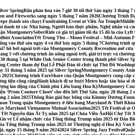
lver Spring
Bắn pháo hoa vào 7 giờ 30 tối thứ Sáu ngày 3 tháng
tion and Fireworks sang ngày 5 tháng 7 năm 2026
Chương Trình Đại
repe (bánh xèo chay) Fundraising Event at Viên Ân Temple
Middle
hi danh từ các Nhà hàng, Người bán thực phẩm, Nghệ nhân và cá
uận Montgomery
SoberRide có giá trị giảm tối đa 15 đô la của Ly
hist Association
Tết Trung Thu – Moon Festival – Mid-Autumn Fe
ông vào thứ sáu ngày 4 và thứ bảy ngày 5 tháng 7
Chương trình q
hí
7 hồ bơi ngoài trời của Montgomery County Recreation mở cửa 
ng 5 với chương trình ăn uống ngoài trời, giải trí trực và chương
30 tháng 5 tại White Oak Senior Center trong thành phố Silver S
ing Center tham dự Đại Lễ Phật Đản tổ chức tại Thủ Đô Washin
y 31 tháng 3 năm 2025 tại Silver Spring
Montgomery County Anima
m 2025
Chương trình FareShare của Quận Montgomery cung cấp ch
ương tiện công cộng
Hành khách đi xe buýt Metro hoặc tàu hỏa sẽ đ
 lượng lao động của Chính phủ Liên bang Hoa Kỳ
Montgomery Count
ự kiện ‘Prom Couture Closet’ cho đến hết Thứ Sáu, ngày 28 tháng 2
háng 2 năm 2025
Thông Báo giải học bổng của Kimmy Dương Found
n Trong quận Montgomery ở tiểu bang Maryland & Thời Khóa B
by Maryland Vietnamese Mutual Association
2025 Tết Festival at
 Tết Nguyên đán Ất Tỵ năm 2025 tại Chùa Viên Ân
Hội Chợ Tết X
Xin vé Lễ nhậm chức của Tổng thống Trump năm 2025 từ Dân Biểu
 của Tổng thống Trump năm 2025 từ Thượng nghị sĩ Hoa Kỳ Van 
ật, ngày 15 tháng 9 năm 2024
2024 Silver Spring Jazz Festival
Quận