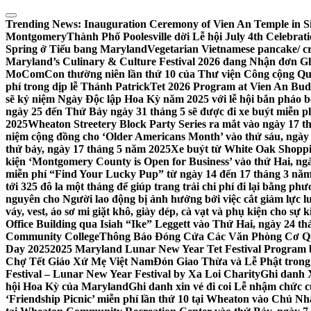
Skip
to
Trending News:
Inauguration Ceremony of Vien An Temple in Si
content
Montgomery
Thành Phố Poolesville dời Lễ hội July 4th Celebra
Spring ở Tiểu bang Maryland
Vegetarian Vietnamese pancake/ c
Maryland’s Culinary & Culture Festival 2026 đang Nhận đơn G
MoComCon thường niên lần thứ 10 của Thư viện Công cộng Q
phí trong dịp lễ Thánh Patrick
Tet 2026 Program at Vien An Budd
sẽ kỷ niệm Ngày Độc lập Hoa Kỳ năm 2025 với lễ hội bắn pháo b
ngày 25 đến Thứ Bảy ngày 31 tháng 5 sẽ được đi xe buýt miễn p
2025
Wheaton Streetery Block Party Series ra mắt vào ngày 17 thá
niệm cộng đồng cho ‘Older Americans Month’ vào thứ sáu, ngày 
thứ bảy, ngày 17 tháng 5 năm 2025
Xe buýt từ White Oak Shopp
kiện ‘Montgomery County is Open for Business’ vào thứ Hai, ngà
miễn phí “Find Your Lucky Pup” từ ngày 14 đến 17 tháng 3 nă
tới 325 đô la một tháng để giúp trang trải chi phí đi lại bằng ph
nguyên cho Người lao động bị ảnh hưởng bởi việc cắt giảm lực
váy, vest, áo sơ mi giặt khô, giày dép, cà vạt và phụ kiện cho s
Office Building qua Isiah “Ike” Leggett vào Thứ Hai, ngày 24 t
Community College
Thông Báo Đóng Cửa Các Văn Phòng Cơ Qua
Day 2025
2025 Maryland Lunar New Year Tet Festival Program 
Chợ Tết Giáo Xứ Mẹ Việt Nam
Đón Giao Thừa và Lễ Phật trong
Festival – Lunar New Year Festival by Xa Loi Charity
Ghi danh 
hội Hoa Kỳ của Maryland
Ghi danh xin vé đi coi Lễ nhậm chức
‘Friendship Picnic’ miễn phí lần thứ 10 tại Wheaton vào Chủ Nh