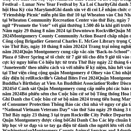
Festival – Lunar New Year Festival by Xa Loi Charity
Ghi danh 
hội Hoa Kỳ của Maryland
Ghi danh xin vé đi coi Lễ nhậm chức
‘Friendship Picnic’ miễn phí lần thứ 10 tại Wheaton vào Chủ Nh
tại Wheaton Community Recreation Center vào thứ Bảy, ngày 7
ngữ “Promote the Vote” với giải thưởng 1.500 đô la khi gửi trư
Năm ngày 29 tháng 8 năm 2024 tại Downtown Rockville
Quận Mon
2024
Montgomery County Community Action Board chấp nhận đơn
Công cộng Brigadier General Charles E. McGee Library trọng Q
vào Thứ Bảy, ngày 10 tháng 8 năm 2024
24 Trang trại nông ngh
năm 2024
Quận Montgomery cung cấp vắc-xin ‘Back-to-School’’ mi
Plaza ở Silver Spring sẽ tổ chức từ 7 giờ tối cho đến 9 giờ tối v
cực kỳ nguy hiểm Có hiệu lực từ trưa Thứ Bảy ngày 22 tháng 6 
‘Juneteenth’ theo nhiều cách và với nhiều lễ kỷ niệm, hầu hết 
tại Thư viện công cộng quận Montgomery ở Olney vào Chủ nhật
dây điện bị rơi
Rockville’s Global Bites Fest 2024
Quận Montgomery
Buddha’s Birthday at Vien An Buddhist Association
‘Roller Disc
2024
Sở Cảnh sát Quận Montgomery cung cấp miễn phí các bản 
năm 2024
Bỏ phiếu sớm cho Cuộc bầu cử sơ bộ Tổng thống Hoa
Ghi Danh cho Cuộc bầu cử sơ bộ năm 2024 trong tiểu bang Mar
of Consumer Protection Thông Báo các chủ nhà về nguy cơ gia tăn
“National Vietnam Veterans Day” vào thứ Sáu ngày 29 tháng 3
Thứ Bảy ngày 23 tháng 3 tại trạm Rockville City Police Departme
Quận Montgomery được công bố
Ghi Danh Cho Các lớp chuẩn bị
lớp học về xe đạp và xe tay ga điện tử dành cho người lớn với ch
Washingtonian
Montgomery County Animal Services and Adoptio