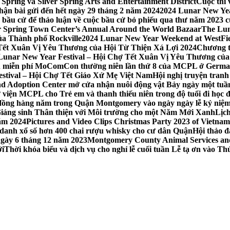
Spring và Silver Spring Arts and Entertainment District
Cuộc thi
hận bài gửi đến hết ngày 29 tháng 2 năm 2024
2024 Lunar New Yea
sau bầu cử để thảo luận về cuộc bầu cử bỏ phiếu qua thư năm 2023
r Spring Town Center’s Annual Around the World Bazaar
The Lun
ủa Thành phố Rockville
2024 Lunar New Year Weekend at WestFi
 Tết Xuân Vị Yêu Thương của Hội Từ Thiện Xá Lợi 2024
Chương tr
– Lunar New Year Festival – Hội Chợ Tết Xuân Vị Yêu Thương củ
nh miễn phí MoComCon thường niên lần thứ 8 của MCPL ở German
Festival – Hội Chợ Tết Giáo Xứ Mẹ Việt Nam
Hội nghị truyện tran
d Adoption Center mở cửa nhận nuôi động vật Bảy ngày một tuần
iện MCPL cho Trẻ em và thanh thiếu niên trong độ tuổi đi học đ
đồng hàng năm trong Quận Montgomery vào ngày ngày lễ kỷ niệm
Giáng sinh Thân thiện với Môi trường cho một Năm Mới Xanh
Lịc
ăm 2024
Pictures and Video Clips Christmas Party 2023 of Vietna
 danh xổ số hơn 400 chai rượu whisky cho cư dân Quận
Hội thảo 
 ngày 6 tháng 12 năm 2023
Montgomery County Animal Services and 
ới
Thời khóa biểu và dịch vụ cho nghỉ lễ cuối tuần Lễ tạ ơn vào 