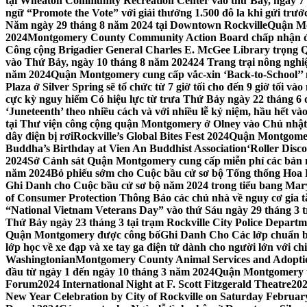
tại Wheaton Community Recreation Center vào thứ Bảy, ngày 7
ngữ “Promote the Vote” với giải thưởng 1.500 đô la khi gửi trư
Năm ngày 29 tháng 8 năm 2024 tại Downtown Rockville
Quận Mon
2024
Montgomery County Community Action Board chấp nhận đơn
Công cộng Brigadier General Charles E. McGee Library trọng Q
vào Thứ Bảy, ngày 10 tháng 8 năm 2024
24 Trang trại nông ngh
năm 2024
Quận Montgomery cung cấp vắc-xin ‘Back-to-School’’ mi
Plaza ở Silver Spring sẽ tổ chức từ 7 giờ tối cho đến 9 giờ tối v
cực kỳ nguy hiểm Có hiệu lực từ trưa Thứ Bảy ngày 22 tháng 6 
‘Juneteenth’ theo nhiều cách và với nhiều lễ kỷ niệm, hầu hết 
tại Thư viện công cộng quận Montgomery ở Olney vào Chủ nhật
dây điện bị rơi
Rockville’s Global Bites Fest 2024
Quận Montgomery
Buddha’s Birthday at Vien An Buddhist Association
‘Roller Disc
2024
Sở Cảnh sát Quận Montgomery cung cấp miễn phí các bản 
năm 2024
Bỏ phiếu sớm cho Cuộc bầu cử sơ bộ Tổng thống Hoa
Ghi Danh cho Cuộc bầu cử sơ bộ năm 2024 trong tiểu bang Mar
of Consumer Protection Thông Báo các chủ nhà về nguy cơ gia tăn
“National Vietnam Veterans Day” vào thứ Sáu ngày 29 tháng 3
Thứ Bảy ngày 23 tháng 3 tại trạm Rockville City Police Departme
Quận Montgomery được công bố
Ghi Danh Cho Các lớp chuẩn bị
lớp học về xe đạp và xe tay ga điện tử dành cho người lớn với ch
Washingtonian
Montgomery County Animal Services and Adoptio
đầu từ ngày 1 đến ngày 10 tháng 3 năm 2024
Quận Montgomery tổ
Forum
2024 International Night at F. Scott Fitzgerald Theatre
202
New Year Celebration by City of Rockville on Saturday February 