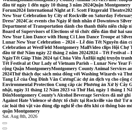
đầu từ ngày 1 đến ngày 10 tháng 3 năm 2024
Quận Montgomery tổ
Forum
2024 International Night at F. Scott Fitzgerald Theatre
202
New Year Celebration by City of Rockville on Saturday February 
Dress’ 2024
Các events cho Ngày lễ tình nhân ở Downtown Silver 
Department of Transportation dành cho thanh thiếu niên chấp n
Board of Supervisors of Elections sẽ tổ chức diễn đàn thứ hai 
New Year Lion Dance with Hung Ci Lion Dance Troupe at Silve
Lunar New Year Celebration – 2024 – Lễ đón Tết Nguyên đán c
Celebration at WestField Montgomery Mall
Video clips Hội Chợ
đầu từ thứ Năm ngày 22 tháng 2 năm 2024
2024 – Tết Festival 
NgàyTết Giáp Thìn 2024 tại Chùa Viên Ân
Hội nghị truyện tra
Tết Festival at Our Lady of Vietnam Parish – Lunar New Year 
cộng Quận Montgomery
Montgomery County Animal Services an
2024
Thử thách đọc sách mùa đông với Washing Wizards và Thư v
Tang Lễ của Ông Đinh Văn Cương
Các dự án dịch vụ cho cộng 
Environmental Protection Cung cấp các Phương án Xử lý Cây 
nhật, ngày 31 tháng 12 Năm 2023 và Thứ Hai, ngày 1 tháng 1 N
Đốn
Montgomery County’s Alcohol Beverage Services đã mở ghi
Against Hate Violence sẽ được tổ chức tại Rockville vào thứ Tư
các loài thú vật vào đúng dịp nghỉ lễ cho đến khi có thông báo m
quận Montgomery
Sat. Aug 8th, 2026