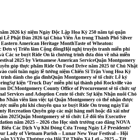
 7 năm 2026 kỷ niệm Ngày Độc Lập Hoa Kỳ 250 năm tại quận
 Lễ Phật Đản 2026 tại Chùa Viên Ân trong Thành Phố Silver
 Eastern American Heritage Month
Taste of Wheaton:
c Đơn vị Triển lãm Cộng đồng
Hội nghị truyện tranh miễn phí
ft và Các xe buýt Ride On là chương trình đưa đón về nhà miễn
stival 2025 by Vietnamese American Service
Quận Montgomery
uyên góp thực phẩm Ride On Food Drive năm 2025 từ Chủ Nhật
vào cuối tuần ngày lễ tưởng niệm Chiến Sĩ Trận Vong Hoa Kỳ
 trình dành cho gia đình
Quận Montgomery sẽ tổ chức Lễ kỷ
pring
Sự kiện ‘Truck Day’ miễn phí tại thành phố Rockville vào
gton DC
Montgomery County Office of Procurement sẽ tổ chức sự
l Services and Adoption Cente tổ chức Sự kiện Nhận nuôi Chó
o Nhân viên làm việc tại Quận Montgomery có thể nhận được
ược miễn phí khi chuyển qua xe buýt Ride On trong ngày
Tài
y Recreation Quyên góp các mặt hàng mới hoặc đã xài như
 năm 2025
Quận Montgomery sẽ tổ chức Lễ đổi tên Executive
ation năm 2025 – 2026 cho Học sinh trường cao đẳng NOVA
iểu Các Dịch Vụ Khi Đóng Cửa Trong Ngày Lễ Presidents’
 Our Lady of Vietnam Parish – Lunar New Year Festival – Hội
uân Vị Yêu Thương của Hội Từ Thiện Xá Lợi – 2025 – Tết