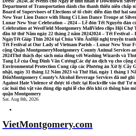
Dress’ 2024
Các events cho Ngày lễ tình nhân ở Downtown Silver 
Department of Transportation dành cho thanh thiếu niên chấp n
Board of Supervisors of Elections sẽ tổ chức diễn đàn thứ hai 
New Year Lion Dance with Hung Ci Lion Dance Troupe at Silve
Lunar New Year Celebration – 2024 – Lễ đón Tết Nguyên đán c
Celebration at WestField Montgomery Mall
Video clips Hội Chợ
đầu từ thứ Năm ngày 22 tháng 2 năm 2024
2024 – Tết Festival 
NgàyTết Giáp Thìn 2024 tại Chùa Viên Ân
Hội nghị truyện tra
Tết Festival at Our Lady of Vietnam Parish – Lunar New Year 
cộng Quận Montgomery
Montgomery County Animal Services an
2024
Thử thách đọc sách mùa đông với Washing Wizards và Thư v
Tang Lễ của Ông Đinh Văn Cương
Các dự án dịch vụ cho cộng 
Environmental Protection Cung cấp các Phương án Xử lý Cây 
nhật, ngày 31 tháng 12 Năm 2023 và Thứ Hai, ngày 1 tháng 1 N
Đốn
Montgomery County’s Alcohol Beverage Services đã mở ghi
Against Hate Violence sẽ được tổ chức tại Rockville vào thứ Tư
các loài thú vật vào đúng dịp nghỉ lễ cho đến khi có thông báo m
quận Montgomery
Sat. Aug 8th, 2026
VietMontgomery.com