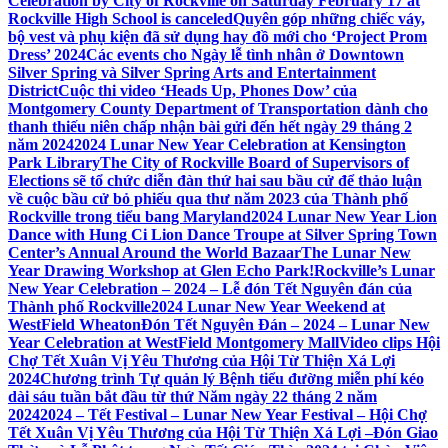
Celebration by City of Rockville on Saturday February 17 at
Rockville High School is canceled
Quyên góp những chiếc váy,
bộ vest và phụ kiện đã sử dụng hay đồ mới cho ‘Project Prom
Dress’ 2024
Các events cho Ngày lễ tình nhân ở Downtown
Silver Spring và Silver Spring Arts and Entertainment
District
Cuộc thi video ‘Heads Up, Phones Dow’ của
Montgomery County Department of Transportation dành cho
thanh thiếu niên chấp nhận bài gửi đến hết ngày 29 tháng 2
năm 2024
2024 Lunar New Year Celebration at Kensington
Park Library
The City of Rockville Board of Supervisors of
Elections sẽ tổ chức diễn đàn thứ hai sau bầu cử để thảo luận
về cuộc bầu cử bỏ phiếu qua thư năm 2023 của Thành phố
Rockville trong tiểu bang Maryland
2024 Lunar New Year Lion
Dance with Hung Ci Lion Dance Troupe at Silver Spring Town
Center’s Annual Around the World Bazaar
The Lunar New
Year Drawing Workshop at Glen Echo Park!
Rockville’s Lunar
New Year Celebration – 2024 – Lễ đón Tết Nguyên đán của
Thành phố Rockville
2024 Lunar New Year Weekend at
WestField Wheaton
Đón Tết Nguyên Đán – 2024 – Lunar New
Year Celebration at WestField Montgomery Mall
Video clips Hội
Chợ Tết Xuân Vị Yêu Thương của Hội Từ Thiện Xá Lợi
2024
Chương trình Tự quản lý Bệnh tiểu đường miễn phí kéo
dài sáu tuần bắt đầu từ thứ Năm ngày 22 tháng 2 năm
2024
2024 – Tết Festival – Lunar New Year Festival – Hội Chợ
Tết Xuân Vị Yêu Thương của Hội Từ Thiện Xá Lợi –
Đón Giao