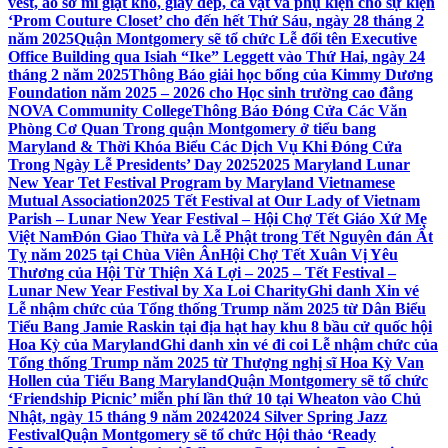
vest, áo sơ mi giặt khô, giày dép, cà vạt và phụ kiện cho sự kiện
‘Prom Couture Closet’ cho đến hết Thứ Sáu, ngày 28 tháng 2
năm 2025
Quận Montgomery sẽ tổ chức Lễ đổi tên Executive
Office Building qua Isiah “Ike” Leggett vào Thứ Hai, ngày 24
tháng 2 năm 2025
Thông Báo giải học bổng của Kimmy Dương
Foundation năm 2025 – 2026 cho Học sinh trường cao đẳng
NOVA Community College
Thông Báo Đóng Cửa Các Văn
Phòng Cơ Quan Trong quận Montgomery ở tiểu bang
Maryland & Thời Khóa Biểu Các Dịch Vụ Khi Đóng Cửa
Trong Ngày Lễ Presidents’ Day 2025
2025 Maryland Lunar
New Year Tet Festival Program by Maryland Vietnamese
Mutual Association
2025 Tết Festival at Our Lady of Vietnam
Parish – Lunar New Year Festival – Hội Chợ Tết Giáo Xứ Mẹ
Việt Nam
Đón Giao Thừa và Lễ Phật trong Tết Nguyên đán Ất
Tỵ năm 2025 tại Chùa Viên Ân
Hội Chợ Tết Xuân Vị Yêu
Thương của Hội Từ Thiện Xá Lợi – 2025 – Tết Festival –
Lunar New Year Festival by Xa Loi Charity
Ghi danh Xin vé
Lễ nhậm chức của Tổng thống Trump năm 2025 từ Dân Biểu
Tiểu Bang Jamie Raskin tại địa hạt hay khu 8 bầu cử quốc hội
Hoa Kỳ của Maryland
Ghi danh xin vé đi coi Lễ nhậm chức của
Tổng thống Trump năm 2025 từ Thượng nghị sĩ Hoa Kỳ Van
Hollen của Tiểu Bang Maryland
Quận Montgomery sẽ tổ chức
‘Friendship Picnic’ miễn phí lần thứ 10 tại Wheaton vào Chủ
Nhật, ngày 15 tháng 9 năm 2024
2024 Silver Spring Jazz
Festival
Quận Montgomery sẽ tổ chức Hội thảo ‘Ready