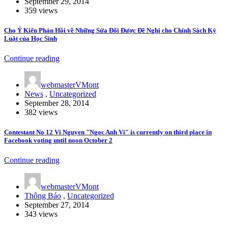
September 29, 2014
359 views
Cho Ý Kiến Phản Hồi về Những Sửa Đổi Được Đề Nghị cho Chính Sách Kỷ
Luật của Học Sinh
Continue reading
webmasterVMont
News
,
Uncategorized
September 28, 2014
382 views
Contestant No 12 Vi Nguyen "Ngoc Anh Vi" is currently on third place in
Facebook voting until noon October 2
Continue reading
webmasterVMont
Thông Báo
,
Uncategorized
September 27, 2014
343 views