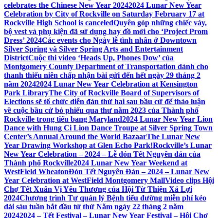
celebrates the Chinese New Year 2024
2024 Lunar New Year
Celebration by City of Rockville on Saturday February 17 at
Rockville High School is canceled
Quyên góp những chiếc váy,
bộ vest và phụ kiện đã sử dụng hay đồ mới cho ‘Project Prom
Dress’ 2024
Các events cho Ngày lễ tình nhân ở Downtown
Silver Spring và Silver Spring Arts and Entertainment
District
Cuộc thi video ‘Heads Up, Phones Dow’ của
Montgomery County Department of Transportation dành cho
thanh thiếu niên chấp nhận bài gửi đến hết ngày 29 tháng 2
năm 2024
2024 Lunar New Year Celebration at Kensington
Park Library
The City of Rockville Board of Supervisors of
Elections sẽ tổ chức diễn đàn thứ hai sau bầu cử để thảo luận
về cuộc bầu cử bỏ phiếu qua thư năm 2023 của Thành phố
Rockville trong tiểu bang Maryland
2024 Lunar New Year Lion
Dance with Hung Ci Lion Dance Troupe at Silver Spring Town
Center’s Annual Around the World Bazaar
The Lunar New
Year Drawing Workshop at Glen Echo Park!
Rockville’s Lunar
New Year Celebration – 2024 – Lễ đón Tết Nguyên đán của
Thành phố Rockville
2024 Lunar New Year Weekend at
WestField Wheaton
Đón Tết Nguyên Đán – 2024 – Lunar New
Year Celebration at WestField Montgomery Mall
Video clips Hội
Chợ Tết Xuân Vị Yêu Thương của Hội Từ Thiện Xá Lợi
2024
Chương trình Tự quản lý Bệnh tiểu đường miễn phí kéo
dài sáu tuần bắt đầu từ thứ Năm ngày 22 tháng 2 năm
2024
2024 – Tết Festival – Lunar New Year Festival – Hội Chợ