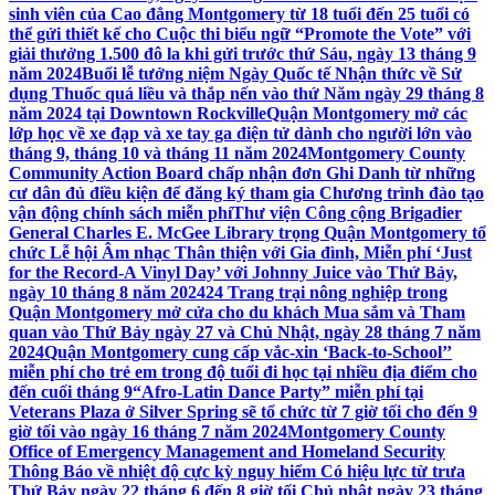
sinh viên của Cao đẳng Montgomery từ 18 tuổi đến 25 tuổi có
thể gửi thiết kế cho Cuộc thi biểu ngữ “Promote the Vote” với
giải thưởng 1.500 đô la khi gửi trước thứ Sáu, ngày 13 tháng 9
năm 2024
Buổi lễ tưởng niệm Ngày Quốc tế Nhận thức về Sử
dụng Thuốc quá liều và thắp nến vào thứ Năm ngày 29 tháng 8
năm 2024 tại Downtown Rockville
Quận Montgomery mở các
lớp học về xe đạp và xe tay ga điện tử dành cho người lớn vào
tháng 9, tháng 10 và tháng 11 năm 2024
Montgomery County
Community Action Board chấp nhận đơn Ghi Danh từ những
cư dân đủ điều kiện để đăng ký tham gia Chương trình đào tạo
vận động chính sách miễn phí
Thư viện Công cộng Brigadier
General Charles E. McGee Library trọng Quận Montgomery tổ
chức Lễ hội Âm nhạc Thân thiện với Gia đình, Miễn phí ‘Just
for the Record-A Vinyl Day’ với Johnny Juice vào Thứ Bảy,
ngày 10 tháng 8 năm 2024
24 Trang trại nông nghiệp trong
Quận Montgomery mở cửa cho du khách Mua sắm và Tham
quan vào Thứ Bảy ngày 27 và Chủ Nhật, ngày 28 tháng 7 năm
2024
Quận Montgomery cung cấp vắc-xin ‘Back-to-School’’
miễn phí cho trẻ em trong độ tuổi đi học tại nhiều địa điểm cho
đến cuối tháng 9
“Afro-Latin Dance Party” miễn phí tại
Veterans Plaza ở Silver Spring sẽ tổ chức từ 7 giờ tối cho đến 9
giờ tối vào ngày 16 tháng 7 năm 2024
Montgomery County
Office of Emergency Management and Homeland Security
Thông Báo về nhiệt độ cực kỳ nguy hiểm Có hiệu lực từ trưa
Thứ Bảy ngày 22 tháng 6 đến 8 giờ tối Chủ nhật ngày 23 tháng