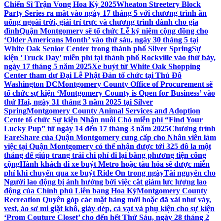
Chiến Sĩ Trận Vong Hoa Kỳ 2025
Wheaton Streetery Block
Party Series ra mắt vào ngày 17 tháng 5 với chương trình ăn
uống ngoài trời, giải trí trực và chương trình dành cho gia
đình
Quận Montgomery sẽ tổ chức Lễ kỷ niệm cộng đồng cho
‘Older Americans Month’ vào thứ sáu, ngày 30 tháng 5 tại
White Oak Senior Center trong thành phố Silver Spring
Sự
kiện ‘Truck Day’ miễn phí tại thành phố Rockville vào thứ bảy,
ngày 17 tháng 5 năm 2025
Xe buýt từ White Oak Shopping
Center tham dự Đại Lễ Phật Đản tổ chức tại Thủ Đô
Washington DC
Montgomery County Office of Procurement sẽ
tổ chức sự kiện ‘Montgomery County is Open for Business’ vào
thứ Hai, ngày 31 tháng 3 năm 2025 tại Silver
Spring
Montgomery County Animal Services and Adoption
Cente tổ chức Sự kiện Nhận nuôi Chó miễn phí “Find Your
Lucky Pup” từ ngày 14 đến 17 tháng 3 năm 2025
Chương trình
FareShare của Quận Montgomery cung cấp cho Nhân viên làm
việc tại Quận Montgomery có thể nhận được tới 325 đô la một
tháng để giúp trang trải chi phí đi lại bằng phương tiện công
cộng
Hành khách đi xe buýt Metro hoặc tàu hỏa sẽ được miễn
phí khi chuyển qua xe buýt Ride On trong ngày
Tài nguyên cho
Người lao động bị ảnh hưởng bởi việc cắt giảm lực lượng lao
động của Chính phủ Liên bang Hoa Kỳ
Montgomery County
Recreation Quyên góp các mặt hàng mới hoặc đã xài như váy,
vest, áo sơ mi giặt khô, giày dép, cà vạt và phụ kiện cho sự kiện
‘Prom Couture Closet’ cho đến hết Thứ Sáu, ngày 28 tháng 2