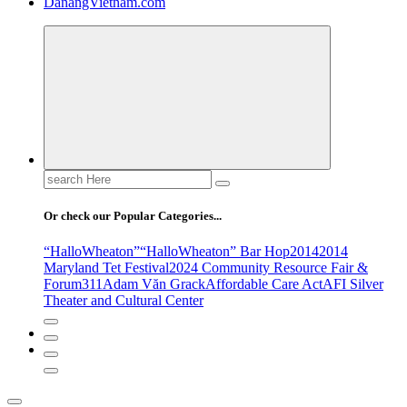
DanangVietnam.com
Search
for:
Or check our Popular Categories...
“HalloWheaton”
“HalloWheaton” Bar Hop
2014
2014
Maryland Tet Festival
2024 Community Resource Fair &
Forum
311
Adam Văn Grack
Affordable Care Act
AFI Silver
Theater and Cultural Center