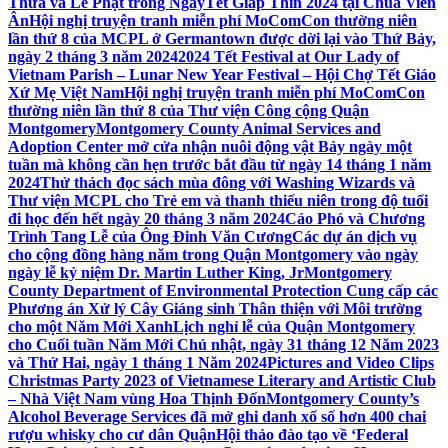
Thừa và Lễ Phật trong NgàyTết Giáp Thìn 2024 tại Chùa Viên
Ân
Hội nghị truyện tranh miễn phí MoComCon thường niên
lần thứ 8 của MCPL ở Germantown được dời lại vào Thứ Bảy,
ngày 2 tháng 3 năm 2024
2024 Tết Festival at Our Lady of
Vietnam Parish – Lunar New Year Festival – Hội Chợ Tết Giáo
Xứ Mẹ Việt Nam
Hội nghị truyện tranh miễn phí MoComCon
thường niên lần thứ 8 của Thư viện Công cộng Quận
Montgomery
Montgomery County Animal Services and
Adoption Center mở cửa nhận nuôi động vật Bảy ngày một
tuần mà không cần hẹn trước bắt đầu từ ngày 14 tháng 1 năm
2024
Thử thách đọc sách mùa đông với Washing Wizards và
Thư viện MCPL cho Trẻ em và thanh thiếu niên trong độ tuổi
đi học đến hết ngày 20 tháng 3 năm 2024
Cáo Phó và Chương
Trình Tang Lễ của Ông Đinh Văn Cương
Các dự án dịch vụ
cho cộng đồng hàng năm trong Quận Montgomery vào ngày
ngày lễ kỷ niệm Dr. Martin Luther King, Jr
Montgomery
County Department of Environmental Protection Cung cấp các
Phương án Xử lý Cây Giáng sinh Thân thiện với Môi trường
cho một Năm Mới Xanh
Lịch nghỉ lễ của Quận Montgomery
cho Cuối tuần Năm Mới Chủ nhật, ngày 31 tháng 12 Năm 2023
và Thứ Hai, ngày 1 tháng 1 Năm 2024
Pictures and Video Clips
Christmas Party 2023 of Vietnamese Literary and Artistic Club
– Nhà Việt Nam vùng Hoa Thịnh Đốn
Montgomery County’s
Alcohol Beverage Services đã mở ghi danh xổ số hơn 400 chai
rượu whisky cho cư dân Quận
Hội thảo đào tạo về ‘Federal