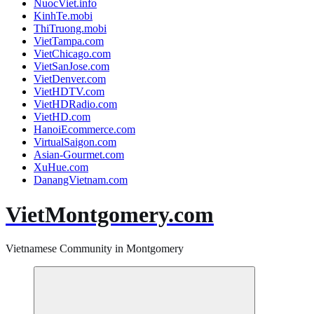
NuocViet.info
KinhTe.mobi
ThiTruong.mobi
VietTampa.com
VietChicago.com
VietSanJose.com
VietDenver.com
VietHDTV.com
VietHDRadio.com
VietHD.com
HanoiEcommerce.com
VirtualSaigon.com
Asian-Gourmet.com
XuHue.com
DanangVietnam.com
VietMontgomery.com
Vietnamese Community in Montgomery