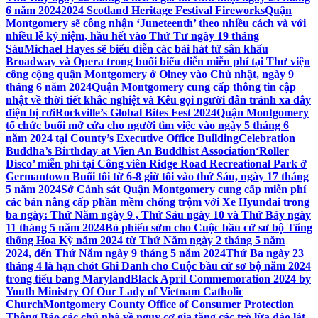
6 năm 2024
2024 Scotland Heritage Festival Fireworks
Quận
Montgomery sẽ công nhận ‘Juneteenth’ theo nhiều cách và với
nhiều lễ kỷ niệm, hầu hết vào Thứ Tư ngày 19 tháng
Sáu
Michael Hayes sẽ biểu diễn các bài hát từ sân khấu
Broadway và Opera trong buổi biểu diễn miễn phí tại Thư viện
công cộng quận Montgomery ở Olney vào Chủ nhật, ngày 9
tháng 6 năm 2024
Quận Montgomery cung cấp thông tin cập
nhật về thời tiết khắc nghiệt và Kêu gọi người dân tránh xa dây
điện bị rơi
Rockville’s Global Bites Fest 2024
Quận Montgomery
tổ chức buổi mở cửa cho người tìm việc vào ngày 5 tháng 6
năm 2024 tại County’s Executive Office Building
Celebration
Buddha’s Birthday at Vien An Buddhist Association
‘Roller
Disco’ miễn phí tại Công viên Ridge Road Recreational Park ở
Germantown Buổi tối từ 6-8 giờ tối vào thứ Sáu, ngày 17 tháng
5 năm 2024
Sở Cảnh sát Quận Montgomery cung cấp miễn phí
các bản nâng cấp phần mềm chống trộm với Xe Hyundai trong
ba ngày: Thứ Năm ngày 9 , Thứ Sáu ngày 10 và Thứ Bảy ngày
11 tháng 5 năm 2024
Bỏ phiếu sớm cho Cuộc bầu cử sơ bộ Tổng
thống Hoa Kỳ năm 2024 từ Thứ Năm ngày 2 tháng 5 năm
2024, đến Thứ Năm ngày 9 tháng 5 năm 2024
Thứ Ba ngày 23
tháng 4 là hạn chót Ghi Danh cho Cuộc bầu cử sơ bộ năm 2024
trong tiểu bang Maryland
Black April Commemoration 2024 by
Youth Ministry Of Our Lady of Vietnam Catholic
Church
Montgomery County Office of Consumer Protection
Thông Báo các chủ nhà về nguy cơ gia tăng các trò lừa đảo lát