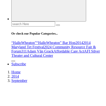
Search
for:
Or check our Popular Categories...
“HalloWheaton”
“HalloWheaton” Bar Hop
2014
2014
Maryland Tet Festival
2024 Community Resource Fair &
Forum
311
Adam Văn Grack
Affordable Care Act
AFI Silver
Theater and Cultural Center
Subscribe
Home
2014
September