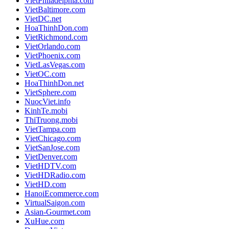
VietPhiladelphia.com
VietBaltimore.com
VietDC.net
HoaThinhDon.com
VietRichmond.com
VietOrlando.com
VietPhoenix.com
VietLasVegas.com
VietOC.com
HoaThinhDon.net
VietSphere.com
NuocViet.info
KinhTe.mobi
ThiTruong.mobi
VietTampa.com
VietChicago.com
VietSanJose.com
VietDenver.com
VietHDTV.com
VietHDRadio.com
VietHD.com
HanoiEcommerce.com
VirtualSaigon.com
Asian-Gourmet.com
XuHue.com