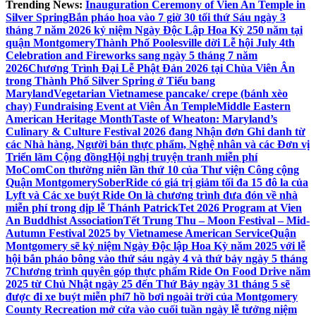
Trending News:
Inauguration Ceremony of Vien An Temple in
Silver Spring
Bắn pháo hoa vào 7 giờ 30 tối thứ Sáu ngày 3
tháng 7 năm 2026 kỷ niệm Ngày Độc Lập Hoa Kỳ 250 năm tại
quận Montgomery
Thành Phố Poolesville dời Lễ hội July 4th
Celebration and Fireworks sang ngày 5 tháng 7 năm
2026
Chương Trình Đại Lễ Phật Đản 2026 tại Chùa Viên Ân
trong Thành Phố Silver Spring ở Tiểu bang
Maryland
Vegetarian Vietnamese pancake/ crepe (bánh xèo
chay) Fundraising Event at Viên Ân Temple
Middle Eastern
American Heritage Month
Taste of Wheaton: Maryland’s
Culinary & Culture Festival 2026 đang Nhận đơn Ghi danh từ
các Nhà hàng, Người bán thực phẩm, Nghệ nhân và các Đơn vị
Triển lãm Cộng đồng
Hội nghị truyện tranh miễn phí
MoComCon thường niên lần thứ 10 của Thư viện Công cộng
Quận Montgomery
SoberRide có giá trị giảm tối đa 15 đô la của
Lyft và Các xe buýt Ride On là chương trình đưa đón về nhà
miễn phí trong dịp lễ Thánh Patrick
Tet 2026 Program at Vien
An Buddhist Association
Tết Trung Thu – Moon Festival – Mid-
Autumn Festival 2025 by Vietnamese American Service
Quận
Montgomery sẽ kỷ niệm Ngày Độc lập Hoa Kỳ năm 2025 với lễ
hội bắn pháo bông vào thứ sáu ngày 4 và thứ bảy ngày 5 tháng
7
Chương trình quyên góp thực phẩm Ride On Food Drive năm
2025 từ Chủ Nhật ngày 25 đến Thứ Bảy ngày 31 tháng 5 sẽ
được đi xe buýt miễn phí
7 hồ bơi ngoài trời của Montgomery
County Recreation mở cửa vào cuối tuần ngày lễ tưởng niệm