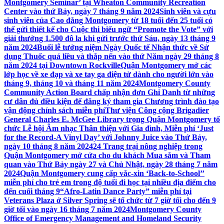
Montgomery Seminar’ tại Wheaton Community Recreation
Center vào thứ Bảy, ngày 7 tháng 9 năm 2024
Sinh viên và cựu
sinh viên của Cao đẳng Montgomery từ 18 tuổi đến 25 tuổi có
thể gửi thiết kế cho Cuộc thi biểu ngữ “Promote the Vote” với
giải thưởng 1.500 đô la khi gửi trước thứ Sáu, ngày 13 tháng 9
năm 2024
Buổi lễ tưởng niệm Ngày Quốc tế Nhận thức về Sử
dụng Thuốc quá liều và thắp nến vào thứ Năm ngày 29 tháng 8
năm 2024 tại Downtown Rockville
Quận Montgomery mở các
lớp học về xe đạp và xe tay ga điện tử dành cho người lớn vào
tháng 9, tháng 10 và tháng 11 năm 2024
Montgomery County
Community Action Board chấp nhận đơn Ghi Danh từ những
cư dân đủ điều kiện để đăng ký tham gia Chương trình đào tạo
vận động chính sách miễn phí
Thư viện Công cộng Brigadier
General Charles E. McGee Library trọng Quận Montgomery tổ
chức Lễ hội Âm nhạc Thân thiện với Gia đình, Miễn phí ‘Just
for the Record-A Vinyl Day’ với Johnny Juice vào Thứ Bảy,
ngày 10 tháng 8 năm 2024
24 Trang trại nông nghiệp trong
Quận Montgomery mở cửa cho du khách Mua sắm và Tham
quan vào Thứ Bảy ngày 27 và Chủ Nhật, ngày 28 tháng 7 năm
2024
Quận Montgomery cung cấp vắc-xin ‘Back-to-School’’
miễn phí cho trẻ em trong độ tuổi đi học tại nhiều địa điểm cho
đến cuối tháng 9
“Afro-Latin Dance Party” miễn phí tại
Veterans Plaza ở Silver Spring sẽ tổ chức từ 7 giờ tối cho đến 9
giờ tối vào ngày 16 tháng 7 năm 2024
Montgomery County
Office of Emergency Management and Homeland Security