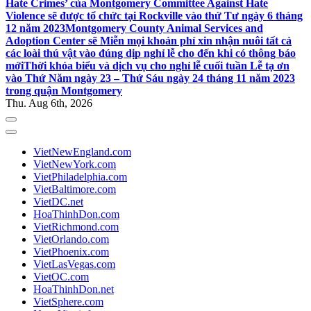
Hate Crimes’ của Montgomery Committee Against Hate
Violence sẽ được tổ chức tại Rockville vào thứ Tư ngày 6 tháng
12 năm 2023
Montgomery County Animal Services and
Adoption Center sẽ Miễn mọi khoản phí xin nhận nuôi tất cả
các loài thú vật vào đúng dịp nghỉ lễ cho đến khi có thông báo
mới
Thời khóa biểu và dịch vụ cho nghỉ lễ cuối tuần Lễ tạ ơn
vào Thứ Năm ngày 23 – Thứ Sáu ngày 24 tháng 11 năm 2023
trong quận Montgomery
Thu. Aug 6th, 2026
VietNewEngland.com
VietNewYork.com
VietPhiladelphia.com
VietBaltimore.com
VietDC.net
HoaThinhDon.com
VietRichmond.com
VietOrlando.com
VietPhoenix.com
VietLasVegas.com
VietOC.com
HoaThinhDon.net
VietSphere.com