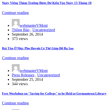
Ngày Viếng Thăm Trường Được Dự Kiến Vào Ngày 13 Tháng 10
Continue reading
webmasterVMont
Thông Báo
,
Uncategorized
September 26, 2014
373 views
Bài Tập Ở Nhà: Phụ Huynh Có Thể Giúp Đỡ Ra Sao
Continue reading
webmasterVMont
Press Releases
,
Uncategorized
September 25, 2014
344 views
Free Workshop on "Saving for College" to be Held at Germantown Library
Continue reading