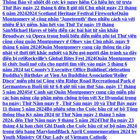
Thông Báo về nhiệt độ cực kỳ nguy hiểm Có hiệu lực từ trưa
Thứ Bảy ngày 22 tháng 6 đến 8 giờ tối Chủ nhật ngày 23 tháng
6 năm 2024
2024 Scotland Heritage Festival Fireworks
Quận
Montgomery sẽ công nhận ‘Juneteenth’ theo nhiều cách và với
nhiều lễ kỷ niệm, hầu hết vào Thứ Tư ngày 19 tháng
Sáu
Michael Hayes sẽ biểu diễn các bài hát từ sân khấu
Broadway và Opera trong buổi biểu diễn miễn phí tại Thư viện
công cộng quận Montgomery ở Olney vào Chủ nhật, ngày 9
tháng 6 năm 2024
Quận Montgomery cung cấp thông tin cập
nhật về thời tiết khắc nghiệt và Kêu gọi người dân tránh xa dây
điện bị rơi
Rockville’s Global Bites Fest 2024
Quận Montgomery
tổ chức buổi mở cửa cho người tìm việc vào ngày 5 tháng 6
năm 2024 tại County’s Executive Office Building
Celebration
Buddha’s Birthday at Vien An Buddhist Association
‘Roller
Disco’ miễn phí tại Công viên Ridge Road Recreational Park ở
Germantown Buổi tối từ 6-8 giờ tối vào thứ Sáu, ngày 17 tháng
5 năm 2024
Sở Cảnh sát Quận Montgomery cung cấp miễn phí
các bản nâng cấp phần mềm chống trộm với Xe Hyundai trong
ba ngày: Thứ Năm ngày 9 , Thứ Sáu ngày 10 và Thứ Bảy ngày
11 tháng 5 năm 2024
Bỏ phiếu sớm cho Cuộc bầu cử sơ bộ Tổng
thống Hoa Kỳ năm 2024 từ Thứ Năm ngày 2 tháng 5 năm
2024, đến Thứ Năm ngày 9 tháng 5 năm 2024
Thứ Ba ngày 23
tháng 4 là hạn chót Ghi Danh cho Cuộc bầu cử sơ bộ năm 2024
trong tiểu bang Maryland
Black April Commemoration 2024 by
Youth Ministry Of Our Lady of Vietnam Catholic