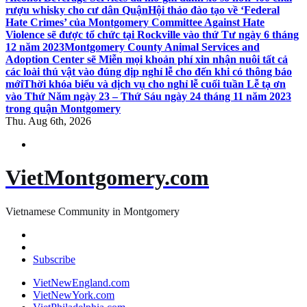
rượu whisky cho cư dân Quận
Hội thảo đào tạo về ‘Federal
Hate Crimes’ của Montgomery Committee Against Hate
Violence sẽ được tổ chức tại Rockville vào thứ Tư ngày 6 tháng
12 năm 2023
Montgomery County Animal Services and
Adoption Center sẽ Miễn mọi khoản phí xin nhận nuôi tất cả
các loài thú vật vào đúng dịp nghỉ lễ cho đến khi có thông báo
mới
Thời khóa biểu và dịch vụ cho nghỉ lễ cuối tuần Lễ tạ ơn
vào Thứ Năm ngày 23 – Thứ Sáu ngày 24 tháng 11 năm 2023
trong quận Montgomery
Thu. Aug 6th, 2026
VietMontgomery.com
Vietnamese Community in Montgomery
Subscribe
VietNewEngland.com
VietNewYork.com