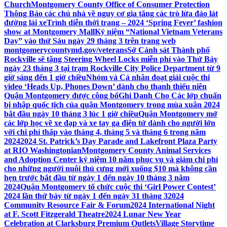
Church
Montgomery County Office of Consumer Protection
Thông Báo các chủ nhà về nguy cơ gia tăng các trò lừa đảo lát
đường lái xe
Trình diễn thời trang – 2024 ‘Spring Fever’ fashion
show at Montgomery Mall
Kỷ niệm “National Vietnam Veterans
Day” vào thứ Sáu ngày 29 tháng 3 trên trang web
montgomerycountymd.gov/veterans
Sở Cảnh sát Thành phố
Rockville sẽ tặng Steering Wheel Locks miễn phí vào Thứ Bảy
ngày 23 tháng 3 tại trạm Rockville City Police Department từ 9
giờ sáng đến 1 giờ chiều
Nhóm và Cá nhân đoạt giải cuộc thi
video ‘Heads Up, Phones Down’ dành cho thanh thiếu niên
Quận Montgomery được công bố
Ghi Danh Cho Các lớp chuẩn
bị nhập quốc tịch của quận Montgomery trong mùa xuân 2024
bắt đầu ngày 10 tháng 3 lúc 1 giờ chiều
Quận Montgomery mở
các lớp học về xe đạp và xe tay ga điện tử dành cho người lớn
với chi phí thấp vào tháng 4, tháng 5 và tháng 6 trong năm
2024
2024 St. Patrick’s Day Parade and Lakefront Plaza Party
at RIO Washingtonian
Montgomery County Animal Services
and Adoption Center kỷ niệm 10 năm phục vụ và giảm chi phí
cho những người nuôi thú cưng mới xuống $10 mà không cần
hẹn trước bắt đầu từ ngày 1 đến ngày 10 tháng 3 năm
2024
Quận Montgomery tổ chức cuộc thi ‘Girl Power Contest’
2024 lần thứ bảy từ ngày 1 đến ngày 31 tháng 3
2024
Community Resource Fair & Forum
2024 International Night
at F. Scott Fitzgerald Theatre
2024 Lunar New Year
Celebration at Clarksburg Premium Outlets
Village Storytime