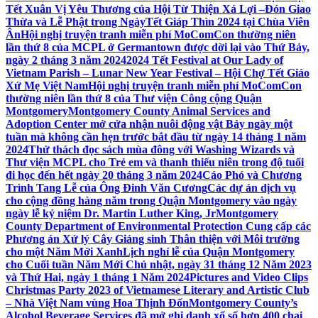
Tết Xuân Vị Yêu Thương của Hội Từ Thiện Xá Lợi –
Đón Giao
Thừa và Lễ Phật trong NgàyTết Giáp Thìn 2024 tại Chùa Viên
Ân
Hội nghị truyện tranh miễn phí MoComCon thường niên
lần thứ 8 của MCPL ở Germantown được dời lại vào Thứ Bảy,
ngày 2 tháng 3 năm 2024
2024 Tết Festival at Our Lady of
Vietnam Parish – Lunar New Year Festival – Hội Chợ Tết Giáo
Xứ Mẹ Việt Nam
Hội nghị truyện tranh miễn phí MoComCon
thường niên lần thứ 8 của Thư viện Công cộng Quận
Montgomery
Montgomery County Animal Services and
Adoption Center mở cửa nhận nuôi động vật Bảy ngày một
tuần mà không cần hẹn trước bắt đầu từ ngày 14 tháng 1 năm
2024
Thử thách đọc sách mùa đông với Washing Wizards và
Thư viện MCPL cho Trẻ em và thanh thiếu niên trong độ tuổi
đi học đến hết ngày 20 tháng 3 năm 2024
Cáo Phó và Chương
Trình Tang Lễ của Ông Đinh Văn Cương
Các dự án dịch vụ
cho cộng đồng hàng năm trong Quận Montgomery vào ngày
ngày lễ kỷ niệm Dr. Martin Luther King, Jr
Montgomery
County Department of Environmental Protection Cung cấp các
Phương án Xử lý Cây Giáng sinh Thân thiện với Môi trường
cho một Năm Mới Xanh
Lịch nghỉ lễ của Quận Montgomery
cho Cuối tuần Năm Mới Chủ nhật, ngày 31 tháng 12 Năm 2023
và Thứ Hai, ngày 1 tháng 1 Năm 2024
Pictures and Video Clips
Christmas Party 2023 of Vietnamese Literary and Artistic Club
– Nhà Việt Nam vùng Hoa Thịnh Đốn
Montgomery County’s
Alcohol Beverage Services đã mở ghi danh xổ số hơn 400 chai