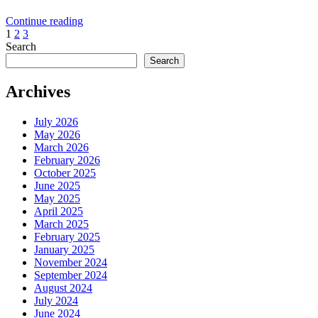
Continue reading
Posts
1
2
3
Search
pagination
Search
Archives
July 2026
May 2026
March 2026
February 2026
October 2025
June 2025
May 2025
April 2025
March 2025
February 2025
January 2025
November 2024
September 2024
August 2024
July 2024
June 2024