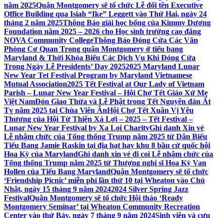
năm 2025
Quận Montgomery sẽ tổ chức Lễ đổi tên Executive
Office Building qua Isiah “Ike” Leggett vào Thứ Hai, ngày 24
tháng 2 năm 2025
Thông Báo giải học bổng của Kimmy Dương
Foundation năm 2025 – 2026 cho Học sinh trường cao đẳng
NOVA Community College
Thông Báo Đóng Cửa Các Văn
Phòng Cơ Quan Trong quận Montgomery ở tiểu bang
Maryland & Thời Khóa Biểu Các Dịch Vụ Khi Đóng Cửa
Trong Ngày Lễ Presidents’ Day 2025
2025 Maryland Lunar
New Year Tet Festival Program by Maryland Vietnamese
Mutual Association
2025 Tết Festival at Our Lady of Vietnam
Parish – Lunar New Year Festival – Hội Chợ Tết Giáo Xứ Mẹ
Việt Nam
Đón Giao Thừa và Lễ Phật trong Tết Nguyên đán Ất
Tỵ năm 2025 tại Chùa Viên Ân
Hội Chợ Tết Xuân Vị Yêu
Thương của Hội Từ Thiện Xá Lợi – 2025 – Tết Festival –
Lunar New Year Festival by Xa Loi Charity
Ghi danh Xin vé
Lễ nhậm chức của Tổng thống Trump năm 2025 từ Dân Biểu
Tiểu Bang Jamie Raskin tại địa hạt hay khu 8 bầu cử quốc hội
Hoa Kỳ của Maryland
Ghi danh xin vé đi coi Lễ nhậm chức của
Tổng thống Trump năm 2025 từ Thượng nghị sĩ Hoa Kỳ Van
Hollen của Tiểu Bang Maryland
Quận Montgomery sẽ tổ chức
‘Friendship Picnic’ miễn phí lần thứ 10 tại Wheaton vào Chủ
Nhật, ngày 15 tháng 9 năm 2024
2024 Silver Spring Jazz
Festival
Quận Montgomery sẽ tổ chức Hội thảo ‘Ready
Montgomery Seminar’ tại Wheaton Community Recreation
Center vào thứ Bảy, ngày 7 tháng 9 năm 2024
Sinh viên và cựu