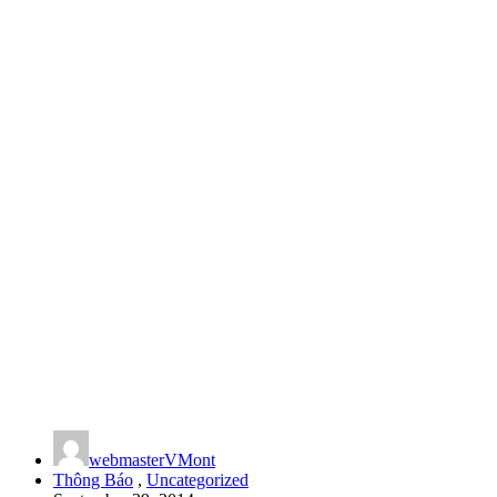
webmasterVMont
Thông Báo
,
Uncategorized