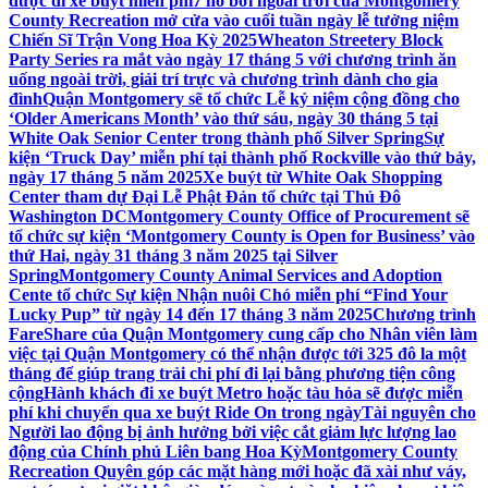
được đi xe buýt miễn phí
7 hồ bơi ngoài trời của Montgomery
County Recreation mở cửa vào cuối tuần ngày lễ tưởng niệm
Chiến Sĩ Trận Vong Hoa Kỳ 2025
Wheaton Streetery Block
Party Series ra mắt vào ngày 17 tháng 5 với chương trình ăn
uống ngoài trời, giải trí trực và chương trình dành cho gia
đình
Quận Montgomery sẽ tổ chức Lễ kỷ niệm cộng đồng cho
‘Older Americans Month’ vào thứ sáu, ngày 30 tháng 5 tại
White Oak Senior Center trong thành phố Silver Spring
Sự
kiện ‘Truck Day’ miễn phí tại thành phố Rockville vào thứ bảy,
ngày 17 tháng 5 năm 2025
Xe buýt từ White Oak Shopping
Center tham dự Đại Lễ Phật Đản tổ chức tại Thủ Đô
Washington DC
Montgomery County Office of Procurement sẽ
tổ chức sự kiện ‘Montgomery County is Open for Business’ vào
thứ Hai, ngày 31 tháng 3 năm 2025 tại Silver
Spring
Montgomery County Animal Services and Adoption
Cente tổ chức Sự kiện Nhận nuôi Chó miễn phí “Find Your
Lucky Pup” từ ngày 14 đến 17 tháng 3 năm 2025
Chương trình
FareShare của Quận Montgomery cung cấp cho Nhân viên làm
việc tại Quận Montgomery có thể nhận được tới 325 đô la một
tháng để giúp trang trải chi phí đi lại bằng phương tiện công
cộng
Hành khách đi xe buýt Metro hoặc tàu hỏa sẽ được miễn
phí khi chuyển qua xe buýt Ride On trong ngày
Tài nguyên cho
Người lao động bị ảnh hưởng bởi việc cắt giảm lực lượng lao
động của Chính phủ Liên bang Hoa Kỳ
Montgomery County
Recreation Quyên góp các mặt hàng mới hoặc đã xài như váy,