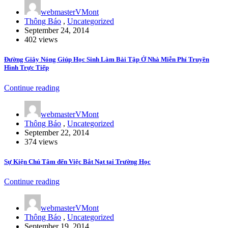
webmasterVMont
Thông Báo
,
Uncategorized
September 24, 2014
402 views
Đường Giây Nóng Giúp Học Sinh Làm Bài Tập Ở Nhà Miễn Phí Truyền
Hình Trực Tiếp
Continue reading
webmasterVMont
Thông Báo
,
Uncategorized
September 22, 2014
374 views
Sự Kiện Chú Tâm đến Việc Bắt Nạt tại Trường Học
Continue reading
webmasterVMont
Thông Báo
,
Uncategorized
September 19, 2014