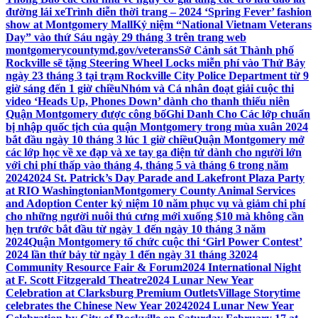
đường lái xe
Trình diễn thời trang – 2024 ‘Spring Fever’ fashion
show at Montgomery Mall
Kỷ niệm “National Vietnam Veterans
Day” vào thứ Sáu ngày 29 tháng 3 trên trang web
montgomerycountymd.gov/veterans
Sở Cảnh sát Thành phố
Rockville sẽ tặng Steering Wheel Locks miễn phí vào Thứ Bảy
ngày 23 tháng 3 tại trạm Rockville City Police Department từ 9
giờ sáng đến 1 giờ chiều
Nhóm và Cá nhân đoạt giải cuộc thi
video ‘Heads Up, Phones Down’ dành cho thanh thiếu niên
Quận Montgomery được công bố
Ghi Danh Cho Các lớp chuẩn
bị nhập quốc tịch của quận Montgomery trong mùa xuân 2024
bắt đầu ngày 10 tháng 3 lúc 1 giờ chiều
Quận Montgomery mở
các lớp học về xe đạp và xe tay ga điện tử dành cho người lớn
với chi phí thấp vào tháng 4, tháng 5 và tháng 6 trong năm
2024
2024 St. Patrick’s Day Parade and Lakefront Plaza Party
at RIO Washingtonian
Montgomery County Animal Services
and Adoption Center kỷ niệm 10 năm phục vụ và giảm chi phí
cho những người nuôi thú cưng mới xuống $10 mà không cần
hẹn trước bắt đầu từ ngày 1 đến ngày 10 tháng 3 năm
2024
Quận Montgomery tổ chức cuộc thi ‘Girl Power Contest’
2024 lần thứ bảy từ ngày 1 đến ngày 31 tháng 3
2024
Community Resource Fair & Forum
2024 International Night
at F. Scott Fitzgerald Theatre
2024 Lunar New Year
Celebration at Clarksburg Premium Outlets
Village Storytime
celebrates the Chinese New Year 2024
2024 Lunar New Year