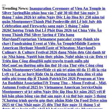
Skip
to
Trending News:
Inauguration Ceremony of Vien An Temple in
content
Silver Spring
Bắn pháo hoa vào 7 giờ 30 tối thứ Sáu ngày 3
tháng 7 năm 2026 kỷ niệm Ngày Độc Lập Hoa Kỳ 250 năm tại
quận Montgomery
Thành Phố Poolesville dời Lễ hội July 4th
Celebration and Fireworks sang ngày 5 tháng 7 năm
2026
Chương Trình Đại Lễ Phật Đản 2026 tại Chùa Viên Ân
trong Thành Phố Silver Spring ở Tiểu bang
Maryland
Vegetarian Vietnamese pancake/ crepe (bánh xèo
chay) Fundraising Event at Viên Ân Temple
Middle Eastern
American Heritage Month
Taste of Wheaton: Maryland’s
Culinary & Culture Festival 2026 đang Nhận đơn Ghi danh từ
các Nhà hàng, Người bán thực phẩm, Nghệ nhân và các Đơn vị
Triển lãm Cộng đồng
Hội nghị truyện tranh miễn phí
MoComCon thường niên lần thứ 10 của Thư viện Công cộng
Quận Montgomery
SoberRide có giá trị giảm tối đa 15 đô la của
Lyft và Các xe buýt Ride On là chương trình đưa đón về nhà
miễn phí trong dịp lễ Thánh Patrick
Tet 2026 Program at Vien
An Buddhist Association
Tết Trung Thu – Moon Festival – Mid-
Autumn Festival 2025 by Vietnamese American Service
Quận
Montgomery sẽ kỷ niệm Ngày Độc lập Hoa Kỳ năm 2025 với lễ
hội bắn pháo bông vào thứ sáu ngày 4 và thứ bảy ngày 5 tháng
7
Chương trình quyên góp thực phẩm Ride On Food Drive năm
2025 từ Chủ Nhật ngày 25 đến Thứ Bảy ngày 31 tháng 5 sẽ