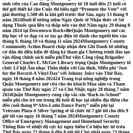
sinh viên của Cao đẳng Montgomery từ 18 tuổi đến 25 tuổi có
thể gửi thiết kế cho Cuộc thi biểu ngữ “Promote the Vote” với
giải thưởng 1.500 đô la khi gửi trước thứ Sáu, ngày 13 tháng 9
năm 2024
Buổi lễ tưởng niệm Ngày Quốc tế Nhận thức về Sử
dụng Thuốc quá liều và thắp nến vào thứ Năm ngày 29 tháng 8
năm 2024 tại Downtown Rockville
Quận Montgomery mở các
lớp học về xe đạp và xe tay ga điện tử dành cho người lớn vào
tháng 9, tháng 10 và tháng 11 năm 2024
Montgomery County
Community Action Board chấp nhận đơn Ghi Danh từ những
cư dân đủ điều kiện để đăng ký tham gia Chương trình đào tạo
vận động chính sách miễn phí
Thư viện Công cộng Brigadier
General Charles E. McGee Library trọng Quận Montgomery tổ
chức Lễ hội Âm nhạc Thân thiện với Gia đình, Miễn phí ‘Just
for the Record-A Vinyl Day’ với Johnny Juice vào Thứ Bảy,
ngày 10 tháng 8 năm 2024
24 Trang trại nông nghiệp trong
Quận Montgomery mở cửa cho du khách Mua sắm và Tham
quan vào Thứ Bảy ngày 27 và Chủ Nhật, ngày 28 tháng 7 năm
2024
Quận Montgomery cung cấp vắc-xin ‘Back-to-School’’
miễn phí cho trẻ em trong độ tuổi đi học tại nhiều địa điểm cho
đến cuối tháng 9
“Afro-Latin Dance Party” miễn phí tại
Veterans Plaza ở Silver Spring sẽ tổ chức từ 7 giờ tối cho đến 9
giờ tối vào ngày 16 tháng 7 năm 2024
Montgomery County
Office of Emergency Management and Homeland Security
Thông Báo về nhiệt độ cực kỳ nguy hiểm Có hiệu lực từ trưa
Thứ Bảy ngày 22 tháng 6 đến 8 giờ tối Chủ nhật ngày 23 tháng