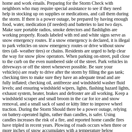
home and work emails. Preparing for the Storm Check with
neighbors who may require special assistance to see if they need
help in stocking up on supplies or medications, and call them during
the storm. If there is a power outage, be prepared by having enough
food, water, medication (if needed) and batteries to last two days.
Make sure portable radios, smoke detectors and flashlights are
working properly. Roads labeled with red and white signs serve as
snow emergency routes. If a snow emergency is declared, it is illegal
to park vehicles on snow emergency routes or drive without snow
tires (all- weather tires) or chains. Residents are urged to help clear
the way for snow plow operators. When parking on-street, pull close
to the curb on the even numbered side of the street. Park vehicles in
driveways or off the street whenever possible. Be sure your
vehicle(s) are ready to drive after the storm by filling the gas tank;
checking tires to make sure they have an adequate tread and are
fully inflated; checking oil, antifreeze and windshield washer fluid
levels; and ensuring windshield wipers, lights, flashing hazard lights,
exhaust system, heater, brakes and defroster are all working. Keep a
windshield scraper and small broom in the car for ice and snow
removal, and a small sack of sand or kitty litter to improve wheel
traction. During the Storm Should there be a power outage, relying
on battery-operated lights, rather than candles, is safer. Using
candles increases the risk of a fire, and reported home candle fires
have tripled in recent years. Plowing of roads occurs when three or
more inches of snow accumulates with a temperature below