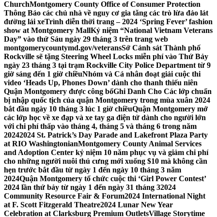
Church
Montgomery County Office of Consumer Protection
Thông Báo các chủ nhà về nguy cơ gia tăng các trò lừa đảo lát
đường lái xe
Trình diễn thời trang – 2024 ‘Spring Fever’ fashion
show at Montgomery Mall
Kỷ niệm “National Vietnam Veterans
Day” vào thứ Sáu ngày 29 tháng 3 trên trang web
montgomerycountymd.gov/veterans
Sở Cảnh sát Thành phố
Rockville sẽ tặng Steering Wheel Locks miễn phí vào Thứ Bảy
ngày 23 tháng 3 tại trạm Rockville City Police Department từ 9
giờ sáng đến 1 giờ chiều
Nhóm và Cá nhân đoạt giải cuộc thi
video ‘Heads Up, Phones Down’ dành cho thanh thiếu niên
Quận Montgomery được công bố
Ghi Danh Cho Các lớp chuẩn
bị nhập quốc tịch của quận Montgomery trong mùa xuân 2024
bắt đầu ngày 10 tháng 3 lúc 1 giờ chiều
Quận Montgomery mở
các lớp học về xe đạp và xe tay ga điện tử dành cho người lớn
với chi phí thấp vào tháng 4, tháng 5 và tháng 6 trong năm
2024
2024 St. Patrick’s Day Parade and Lakefront Plaza Party
at RIO Washingtonian
Montgomery County Animal Services
and Adoption Center kỷ niệm 10 năm phục vụ và giảm chi phí
cho những người nuôi thú cưng mới xuống $10 mà không cần
hẹn trước bắt đầu từ ngày 1 đến ngày 10 tháng 3 năm
2024
Quận Montgomery tổ chức cuộc thi ‘Girl Power Contest’
2024 lần thứ bảy từ ngày 1 đến ngày 31 tháng 3
2024
Community Resource Fair & Forum
2024 International Night
at F. Scott Fitzgerald Theatre
2024 Lunar New Year
Celebration at Clarksburg Premium Outlets
Village Storytime