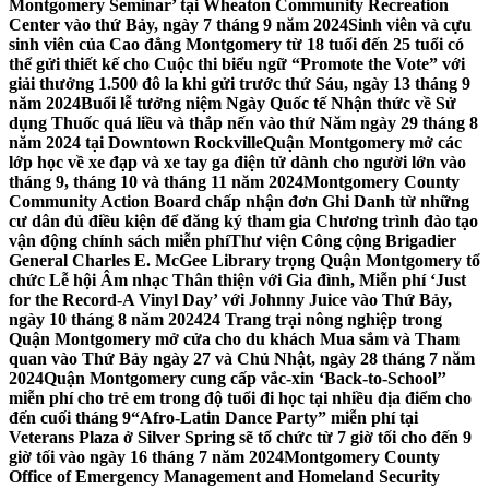
Montgomery Seminar’ tại Wheaton Community Recreation
Center vào thứ Bảy, ngày 7 tháng 9 năm 2024
Sinh viên và cựu
sinh viên của Cao đẳng Montgomery từ 18 tuổi đến 25 tuổi có
thể gửi thiết kế cho Cuộc thi biểu ngữ “Promote the Vote” với
giải thưởng 1.500 đô la khi gửi trước thứ Sáu, ngày 13 tháng 9
năm 2024
Buổi lễ tưởng niệm Ngày Quốc tế Nhận thức về Sử
dụng Thuốc quá liều và thắp nến vào thứ Năm ngày 29 tháng 8
năm 2024 tại Downtown Rockville
Quận Montgomery mở các
lớp học về xe đạp và xe tay ga điện tử dành cho người lớn vào
tháng 9, tháng 10 và tháng 11 năm 2024
Montgomery County
Community Action Board chấp nhận đơn Ghi Danh từ những
cư dân đủ điều kiện để đăng ký tham gia Chương trình đào tạo
vận động chính sách miễn phí
Thư viện Công cộng Brigadier
General Charles E. McGee Library trọng Quận Montgomery tổ
chức Lễ hội Âm nhạc Thân thiện với Gia đình, Miễn phí ‘Just
for the Record-A Vinyl Day’ với Johnny Juice vào Thứ Bảy,
ngày 10 tháng 8 năm 2024
24 Trang trại nông nghiệp trong
Quận Montgomery mở cửa cho du khách Mua sắm và Tham
quan vào Thứ Bảy ngày 27 và Chủ Nhật, ngày 28 tháng 7 năm
2024
Quận Montgomery cung cấp vắc-xin ‘Back-to-School’’
miễn phí cho trẻ em trong độ tuổi đi học tại nhiều địa điểm cho
đến cuối tháng 9
“Afro-Latin Dance Party” miễn phí tại
Veterans Plaza ở Silver Spring sẽ tổ chức từ 7 giờ tối cho đến 9
giờ tối vào ngày 16 tháng 7 năm 2024
Montgomery County
Office of Emergency Management and Homeland Security