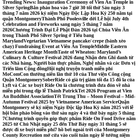
Trending News:
Inauguration Ceremony of Vien An Temple in
Silver Spring
Bắn pháo hoa vào 7 giờ 30 tối thứ Sáu ngày 3
tháng 7 năm 2026 kỷ niệm Ngày Độc Lập Hoa Kỳ 250 năm tại
quận Montgomery
Thành Phố Poolesville dời Lễ hội July 4th
Celebration and Fireworks sang ngày 5 tháng 7 năm
2026
Chương Trình Đại Lễ Phật Đản 2026 tại Chùa Viên Ân
trong Thành Phố Silver Spring ở Tiểu bang
Maryland
Vegetarian Vietnamese pancake/ crepe (bánh xèo
chay) Fundraising Event at Viên Ân Temple
Middle Eastern
American Heritage Month
Taste of Wheaton: Maryland’s
Culinary & Culture Festival 2026 đang Nhận đơn Ghi danh từ
các Nhà hàng, Người bán thực phẩm, Nghệ nhân và các Đơn vị
Triển lãm Cộng đồng
Hội nghị truyện tranh miễn phí
MoComCon thường niên lần thứ 10 của Thư viện Công cộng
Quận Montgomery
SoberRide có giá trị giảm tối đa 15 đô la của
Lyft và Các xe buýt Ride On là chương trình đưa đón về nhà
miễn phí trong dịp lễ Thánh Patrick
Tet 2026 Program at Vien
An Buddhist Association
Tết Trung Thu – Moon Festival – Mid-
Autumn Festival 2025 by Vietnamese American Service
Quận
Montgomery sẽ kỷ niệm Ngày Độc lập Hoa Kỳ năm 2025 với lễ
hội bắn pháo bông vào thứ sáu ngày 4 và thứ bảy ngày 5 tháng
7
Chương trình quyên góp thực phẩm Ride On Food Drive năm
2025 từ Chủ Nhật ngày 25 đến Thứ Bảy ngày 31 tháng 5 sẽ
được đi xe buýt miễn phí
7 hồ bơi ngoài trời của Montgomery
County Recreation mở cửa vào cuối tuần ngày lễ tưởng niệm