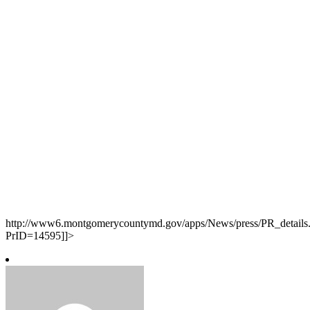
http://www6.montgomerycountymd.gov/apps/News/press/PR_details
PrID=14595]]>