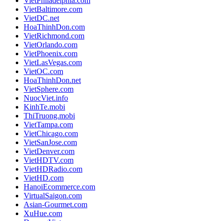
VietPhiladelphia.com
VietBaltimore.com
VietDC.net
HoaThinhDon.com
VietRichmond.com
VietOrlando.com
VietPhoenix.com
VietLasVegas.com
VietOC.com
HoaThinhDon.net
VietSphere.com
NuocViet.info
KinhTe.mobi
ThiTruong.mobi
VietTampa.com
VietChicago.com
VietSanJose.com
VietDenver.com
VietHDTV.com
VietHDRadio.com
VietHD.com
HanoiEcommerce.com
VirtualSaigon.com
Asian-Gourmet.com
XuHue.com