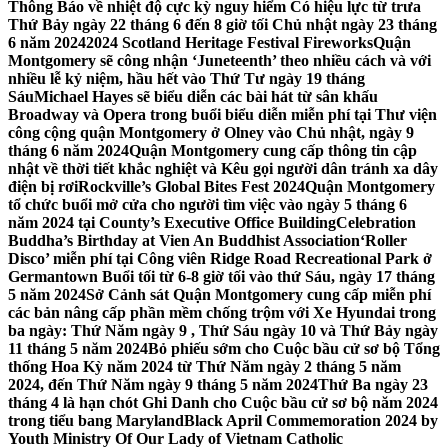
Thông Báo về nhiệt độ cực kỳ nguy hiểm Có hiệu lực từ trưa
Thứ Bảy ngày 22 tháng 6 đến 8 giờ tối Chủ nhật ngày 23 tháng
6 năm 2024
2024 Scotland Heritage Festival Fireworks
Quận
Montgomery sẽ công nhận ‘Juneteenth’ theo nhiều cách và với
nhiều lễ kỷ niệm, hầu hết vào Thứ Tư ngày 19 tháng
Sáu
Michael Hayes sẽ biểu diễn các bài hát từ sân khấu
Broadway và Opera trong buổi biểu diễn miễn phí tại Thư viện
công cộng quận Montgomery ở Olney vào Chủ nhật, ngày 9
tháng 6 năm 2024
Quận Montgomery cung cấp thông tin cập
nhật về thời tiết khắc nghiệt và Kêu gọi người dân tránh xa dây
điện bị rơi
Rockville’s Global Bites Fest 2024
Quận Montgomery
tổ chức buổi mở cửa cho người tìm việc vào ngày 5 tháng 6
năm 2024 tại County’s Executive Office Building
Celebration
Buddha’s Birthday at Vien An Buddhist Association
‘Roller
Disco’ miễn phí tại Công viên Ridge Road Recreational Park ở
Germantown Buổi tối từ 6-8 giờ tối vào thứ Sáu, ngày 17 tháng
5 năm 2024
Sở Cảnh sát Quận Montgomery cung cấp miễn phí
các bản nâng cấp phần mềm chống trộm với Xe Hyundai trong
ba ngày: Thứ Năm ngày 9 , Thứ Sáu ngày 10 và Thứ Bảy ngày
11 tháng 5 năm 2024
Bỏ phiếu sớm cho Cuộc bầu cử sơ bộ Tổng
thống Hoa Kỳ năm 2024 từ Thứ Năm ngày 2 tháng 5 năm
2024, đến Thứ Năm ngày 9 tháng 5 năm 2024
Thứ Ba ngày 23
tháng 4 là hạn chót Ghi Danh cho Cuộc bầu cử sơ bộ năm 2024
trong tiểu bang Maryland
Black April Commemoration 2024 by
Youth Ministry Of Our Lady of Vietnam Catholic