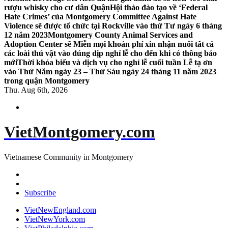
rượu whisky cho cư dân Quận
Hội thảo đào tạo về ‘Federal
Hate Crimes’ của Montgomery Committee Against Hate
Violence sẽ được tổ chức tại Rockville vào thứ Tư ngày 6 tháng
12 năm 2023
Montgomery County Animal Services and
Adoption Center sẽ Miễn mọi khoản phí xin nhận nuôi tất cả
các loài thú vật vào đúng dịp nghỉ lễ cho đến khi có thông báo
mới
Thời khóa biểu và dịch vụ cho nghỉ lễ cuối tuần Lễ tạ ơn
vào Thứ Năm ngày 23 – Thứ Sáu ngày 24 tháng 11 năm 2023
trong quận Montgomery
Thu. Aug 6th, 2026
VietMontgomery.com
Vietnamese Community in Montgomery
Subscribe
VietNewEngland.com
VietNewYork.com