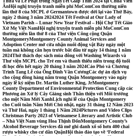
Thừa và Lễ Phật trong NgàyTết Giáp Thìn 2024 tại Chùa Viên
Ân
Hội nghị truyện tranh miễn phí MoComCon thường niên
lần thứ 8 của MCPL ở Germantown được dời lại vào Thứ Bảy,
ngày 2 tháng 3 năm 2024
2024 Tết Festival at Our Lady of
Vietnam Parish – Lunar New Year Festival – Hội Chợ Tết Giáo
Xứ Mẹ Việt Nam
Hội nghị truyện tranh miễn phí MoComCon
thường niên lần thứ 8 của Thư viện Công cộng Quận
Montgomery
Montgomery County Animal Services and
Adoption Center mở cửa nhận nuôi động vật Bảy ngày một
tuần mà không cần hẹn trước bắt đầu từ ngày 14 tháng 1 năm
2024
Thử thách đọc sách mùa đông với Washing Wizards và
Thư viện MCPL cho Trẻ em và thanh thiếu niên trong độ tuổi
đi học đến hết ngày 20 tháng 3 năm 2024
Cáo Phó và Chương
Trình Tang Lễ của Ông Đinh Văn Cương
Các dự án dịch vụ
cho cộng đồng hàng năm trong Quận Montgomery vào ngày
ngày lễ kỷ niệm Dr. Martin Luther King, Jr
Montgomery
County Department of Environmental Protection Cung cấp các
Phương án Xử lý Cây Giáng sinh Thân thiện với Môi trường
cho một Năm Mới Xanh
Lịch nghỉ lễ của Quận Montgomery
cho Cuối tuần Năm Mới Chủ nhật, ngày 31 tháng 12 Năm 2023
và Thứ Hai, ngày 1 tháng 1 Năm 2024
Pictures and Video Clips
Christmas Party 2023 of Vietnamese Literary and Artistic Club
– Nhà Việt Nam vùng Hoa Thịnh Đốn
Montgomery County’s
Alcohol Beverage Services đã mở ghi danh xổ số hơn 400 chai
rượu whisky cho cư dân Quận
Hội thảo đào tạo về ‘Federal