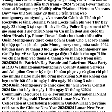
đường lái xe
Trình diễn thời trang – 2024 ‘Spring Fever’ fashion
show at Montgomery Mall
Kỷ niệm “National Vietnam Veterans
Day” vào thứ Sáu ngày 29 tháng 3 trên trang web
montgomerycountymd.gov/veterans
Sở Cảnh sát Thành phố
Rockville sẽ tặng Steering Wheel Locks miễn phí vào Thứ Bảy
ngày 23 tháng 3 tại trạm Rockville City Police Department từ 9
giờ sáng đến 1 giờ chiều
Nhóm và Cá nhân đoạt giải cuộc thi
video ‘Heads Up, Phones Down’ dành cho thanh thiếu niên
Quận Montgomery được công bố
Ghi Danh Cho Các lớp chuẩn
bị nhập quốc tịch của quận Montgomery trong mùa xuân 2024
bắt đầu ngày 10 tháng 3 lúc 1 giờ chiều
Quận Montgomery mở
các lớp học về xe đạp và xe tay ga điện tử dành cho người lớn
với chi phí thấp vào tháng 4, tháng 5 và tháng 6 trong năm
2024
2024 St. Patrick’s Day Parade and Lakefront Plaza Party
at RIO Washingtonian
Montgomery County Animal Services
and Adoption Center kỷ niệm 10 năm phục vụ và giảm chi phí
cho những người nuôi thú cưng mới xuống $10 mà không cần
hẹn trước bắt đầu từ ngày 1 đến ngày 10 tháng 3 năm
2024
Quận Montgomery tổ chức cuộc thi ‘Girl Power Contest’
2024 lần thứ bảy từ ngày 1 đến ngày 31 tháng 3
2024
Community Resource Fair & Forum
2024 International Night
at F. Scott Fitzgerald Theatre
2024 Lunar New Year
Celebration at Clarksburg Premium Outlets
Village Storytime
celebrates the Chinese New Year 2024
2024 Lunar New Year