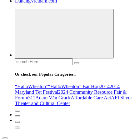
DanangVietnam.com
Search
for:
Or check our Popular Categories...
“HalloWheaton”
“HalloWheaton” Bar Hop
2014
2014
Maryland Tet Festival
2024 Community Resource Fair &
Forum
311
Adam Văn Grack
Affordable Care Act
AFI Silver
Theater and Cultural Center