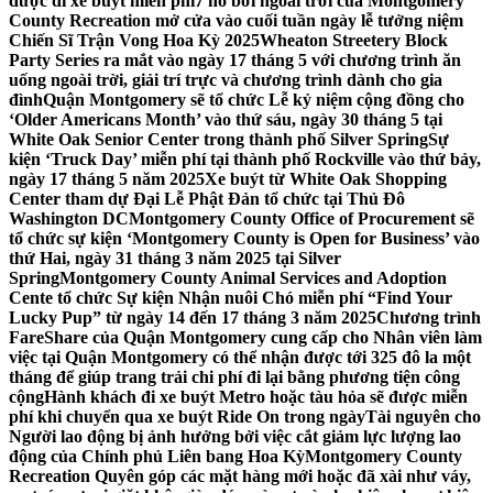
được đi xe buýt miễn phí
7 hồ bơi ngoài trời của Montgomery
County Recreation mở cửa vào cuối tuần ngày lễ tưởng niệm
Chiến Sĩ Trận Vong Hoa Kỳ 2025
Wheaton Streetery Block
Party Series ra mắt vào ngày 17 tháng 5 với chương trình ăn
uống ngoài trời, giải trí trực và chương trình dành cho gia
đình
Quận Montgomery sẽ tổ chức Lễ kỷ niệm cộng đồng cho
‘Older Americans Month’ vào thứ sáu, ngày 30 tháng 5 tại
White Oak Senior Center trong thành phố Silver Spring
Sự
kiện ‘Truck Day’ miễn phí tại thành phố Rockville vào thứ bảy,
ngày 17 tháng 5 năm 2025
Xe buýt từ White Oak Shopping
Center tham dự Đại Lễ Phật Đản tổ chức tại Thủ Đô
Washington DC
Montgomery County Office of Procurement sẽ
tổ chức sự kiện ‘Montgomery County is Open for Business’ vào
thứ Hai, ngày 31 tháng 3 năm 2025 tại Silver
Spring
Montgomery County Animal Services and Adoption
Cente tổ chức Sự kiện Nhận nuôi Chó miễn phí “Find Your
Lucky Pup” từ ngày 14 đến 17 tháng 3 năm 2025
Chương trình
FareShare của Quận Montgomery cung cấp cho Nhân viên làm
việc tại Quận Montgomery có thể nhận được tới 325 đô la một
tháng để giúp trang trải chi phí đi lại bằng phương tiện công
cộng
Hành khách đi xe buýt Metro hoặc tàu hỏa sẽ được miễn
phí khi chuyển qua xe buýt Ride On trong ngày
Tài nguyên cho
Người lao động bị ảnh hưởng bởi việc cắt giảm lực lượng lao
động của Chính phủ Liên bang Hoa Kỳ
Montgomery County
Recreation Quyên góp các mặt hàng mới hoặc đã xài như váy,