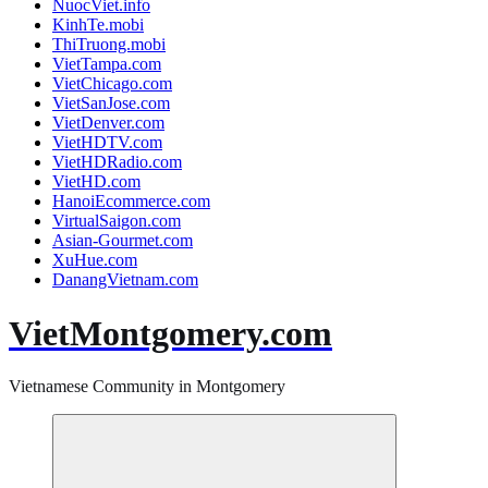
NuocViet.info
KinhTe.mobi
ThiTruong.mobi
VietTampa.com
VietChicago.com
VietSanJose.com
VietDenver.com
VietHDTV.com
VietHDRadio.com
VietHD.com
HanoiEcommerce.com
VirtualSaigon.com
Asian-Gourmet.com
XuHue.com
DanangVietnam.com
VietMontgomery.com
Vietnamese Community in Montgomery