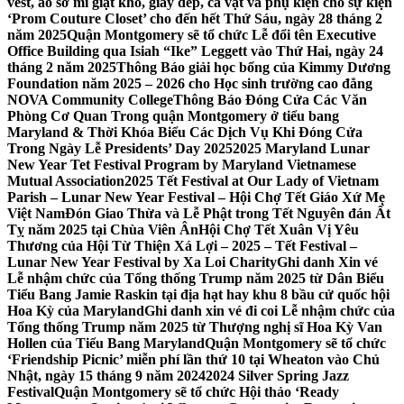
vest, áo sơ mi giặt khô, giày dép, cà vạt và phụ kiện cho sự kiện
‘Prom Couture Closet’ cho đến hết Thứ Sáu, ngày 28 tháng 2
năm 2025
Quận Montgomery sẽ tổ chức Lễ đổi tên Executive
Office Building qua Isiah “Ike” Leggett vào Thứ Hai, ngày 24
tháng 2 năm 2025
Thông Báo giải học bổng của Kimmy Dương
Foundation năm 2025 – 2026 cho Học sinh trường cao đẳng
NOVA Community College
Thông Báo Đóng Cửa Các Văn
Phòng Cơ Quan Trong quận Montgomery ở tiểu bang
Maryland & Thời Khóa Biểu Các Dịch Vụ Khi Đóng Cửa
Trong Ngày Lễ Presidents’ Day 2025
2025 Maryland Lunar
New Year Tet Festival Program by Maryland Vietnamese
Mutual Association
2025 Tết Festival at Our Lady of Vietnam
Parish – Lunar New Year Festival – Hội Chợ Tết Giáo Xứ Mẹ
Việt Nam
Đón Giao Thừa và Lễ Phật trong Tết Nguyên đán Ất
Tỵ năm 2025 tại Chùa Viên Ân
Hội Chợ Tết Xuân Vị Yêu
Thương của Hội Từ Thiện Xá Lợi – 2025 – Tết Festival –
Lunar New Year Festival by Xa Loi Charity
Ghi danh Xin vé
Lễ nhậm chức của Tổng thống Trump năm 2025 từ Dân Biểu
Tiểu Bang Jamie Raskin tại địa hạt hay khu 8 bầu cử quốc hội
Hoa Kỳ của Maryland
Ghi danh xin vé đi coi Lễ nhậm chức của
Tổng thống Trump năm 2025 từ Thượng nghị sĩ Hoa Kỳ Van
Hollen của Tiểu Bang Maryland
Quận Montgomery sẽ tổ chức
‘Friendship Picnic’ miễn phí lần thứ 10 tại Wheaton vào Chủ
Nhật, ngày 15 tháng 9 năm 2024
2024 Silver Spring Jazz
Festival
Quận Montgomery sẽ tổ chức Hội thảo ‘Ready