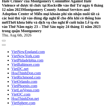
Hate Crimes’ của Montgomery Committee Against Hate
Violence sẽ được tổ chức tại Rockville vào thứ Tư ngày 6 tháng
12 năm 2023
Montgomery County Animal Services and
Adoption Center sẽ Miễn mọi khoản phí xin nhận nuôi tất cả
các loài thú vật vào đúng dịp nghỉ lễ cho đến khi có thông báo
mới
Thời khóa biểu và dịch vụ cho nghỉ lễ cuối tuần Lễ tạ ơn
vào Thứ Năm ngày 23 – Thứ Sáu ngày 24 tháng 11 năm 2023
trong quận Montgomery
Thu. Aug 6th, 2026
VietNewEngland.com
VietNewYork.com
VietPhiladelphia.com
VietBaltimore.com
VietDC.net
HoaThinhDon.com
VietRichmond.com
VietOrlando.com
VietPhoenix.com
VietLasVegas.com
VietOC.com
HoaThinhDon.net
VietSphere.com