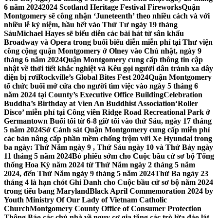
6 năm 2024
2024 Scotland Heritage Festival Fireworks
Quận
Montgomery sẽ công nhận ‘Juneteenth’ theo nhiều cách và với
nhiều lễ kỷ niệm, hầu hết vào Thứ Tư ngày 19 tháng
Sáu
Michael Hayes sẽ biểu diễn các bài hát từ sân khấu
Broadway và Opera trong buổi biểu diễn miễn phí tại Thư viện
công cộng quận Montgomery ở Olney vào Chủ nhật, ngày 9
tháng 6 năm 2024
Quận Montgomery cung cấp thông tin cập
nhật về thời tiết khắc nghiệt và Kêu gọi người dân tránh xa dây
điện bị rơi
Rockville’s Global Bites Fest 2024
Quận Montgomery
tổ chức buổi mở cửa cho người tìm việc vào ngày 5 tháng 6
năm 2024 tại County’s Executive Office Building
Celebration
Buddha’s Birthday at Vien An Buddhist Association
‘Roller
Disco’ miễn phí tại Công viên Ridge Road Recreational Park ở
Germantown Buổi tối từ 6-8 giờ tối vào thứ Sáu, ngày 17 tháng
5 năm 2024
Sở Cảnh sát Quận Montgomery cung cấp miễn phí
các bản nâng cấp phần mềm chống trộm với Xe Hyundai trong
ba ngày: Thứ Năm ngày 9 , Thứ Sáu ngày 10 và Thứ Bảy ngày
11 tháng 5 năm 2024
Bỏ phiếu sớm cho Cuộc bầu cử sơ bộ Tổng
thống Hoa Kỳ năm 2024 từ Thứ Năm ngày 2 tháng 5 năm
2024, đến Thứ Năm ngày 9 tháng 5 năm 2024
Thứ Ba ngày 23
tháng 4 là hạn chót Ghi Danh cho Cuộc bầu cử sơ bộ năm 2024
trong tiểu bang Maryland
Black April Commemoration 2024 by
Youth Ministry Of Our Lady of Vietnam Catholic
Church
Montgomery County Office of Consumer Protection
Thông Báo các chủ nhà về nguy cơ gia tăng các trò lừa đảo lát