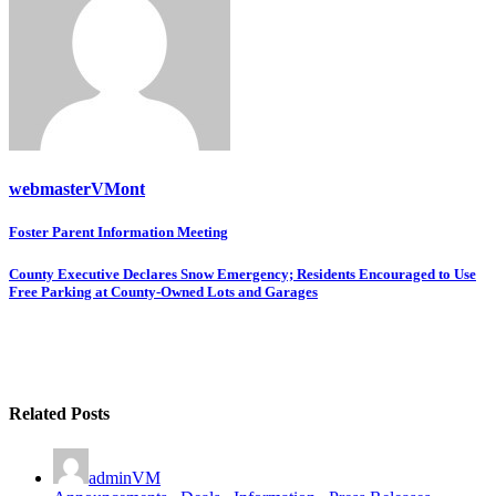
webmasterVMont
Post
Foster Parent Information Meeting
navigation
County Executive Declares Snow Emergency; Residents Encouraged to Use
Free Parking at County-Owned Lots and Garages
Related Posts
adminVM