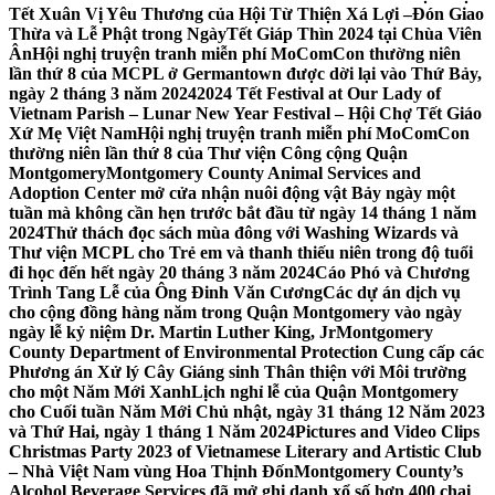
Tết Xuân Vị Yêu Thương của Hội Từ Thiện Xá Lợi –
Đón Giao
Thừa và Lễ Phật trong NgàyTết Giáp Thìn 2024 tại Chùa Viên
Ân
Hội nghị truyện tranh miễn phí MoComCon thường niên
lần thứ 8 của MCPL ở Germantown được dời lại vào Thứ Bảy,
ngày 2 tháng 3 năm 2024
2024 Tết Festival at Our Lady of
Vietnam Parish – Lunar New Year Festival – Hội Chợ Tết Giáo
Xứ Mẹ Việt Nam
Hội nghị truyện tranh miễn phí MoComCon
thường niên lần thứ 8 của Thư viện Công cộng Quận
Montgomery
Montgomery County Animal Services and
Adoption Center mở cửa nhận nuôi động vật Bảy ngày một
tuần mà không cần hẹn trước bắt đầu từ ngày 14 tháng 1 năm
2024
Thử thách đọc sách mùa đông với Washing Wizards và
Thư viện MCPL cho Trẻ em và thanh thiếu niên trong độ tuổi
đi học đến hết ngày 20 tháng 3 năm 2024
Cáo Phó và Chương
Trình Tang Lễ của Ông Đinh Văn Cương
Các dự án dịch vụ
cho cộng đồng hàng năm trong Quận Montgomery vào ngày
ngày lễ kỷ niệm Dr. Martin Luther King, Jr
Montgomery
County Department of Environmental Protection Cung cấp các
Phương án Xử lý Cây Giáng sinh Thân thiện với Môi trường
cho một Năm Mới Xanh
Lịch nghỉ lễ của Quận Montgomery
cho Cuối tuần Năm Mới Chủ nhật, ngày 31 tháng 12 Năm 2023
và Thứ Hai, ngày 1 tháng 1 Năm 2024
Pictures and Video Clips
Christmas Party 2023 of Vietnamese Literary and Artistic Club
– Nhà Việt Nam vùng Hoa Thịnh Đốn
Montgomery County’s
Alcohol Beverage Services đã mở ghi danh xổ số hơn 400 chai