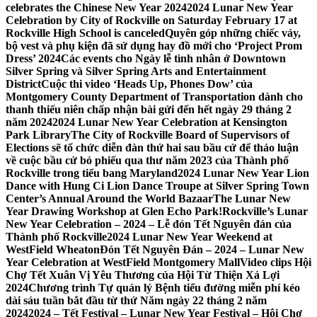
celebrates the Chinese New Year 2024
2024 Lunar New Year
Celebration by City of Rockville on Saturday February 17 at
Rockville High School is canceled
Quyên góp những chiếc váy,
bộ vest và phụ kiện đã sử dụng hay đồ mới cho ‘Project Prom
Dress’ 2024
Các events cho Ngày lễ tình nhân ở Downtown
Silver Spring và Silver Spring Arts and Entertainment
District
Cuộc thi video ‘Heads Up, Phones Dow’ của
Montgomery County Department of Transportation dành cho
thanh thiếu niên chấp nhận bài gửi đến hết ngày 29 tháng 2
năm 2024
2024 Lunar New Year Celebration at Kensington
Park Library
The City of Rockville Board of Supervisors of
Elections sẽ tổ chức diễn đàn thứ hai sau bầu cử để thảo luận
về cuộc bầu cử bỏ phiếu qua thư năm 2023 của Thành phố
Rockville trong tiểu bang Maryland
2024 Lunar New Year Lion
Dance with Hung Ci Lion Dance Troupe at Silver Spring Town
Center’s Annual Around the World Bazaar
The Lunar New
Year Drawing Workshop at Glen Echo Park!
Rockville’s Lunar
New Year Celebration – 2024 – Lễ đón Tết Nguyên đán của
Thành phố Rockville
2024 Lunar New Year Weekend at
WestField Wheaton
Đón Tết Nguyên Đán – 2024 – Lunar New
Year Celebration at WestField Montgomery Mall
Video clips Hội
Chợ Tết Xuân Vị Yêu Thương của Hội Từ Thiện Xá Lợi
2024
Chương trình Tự quản lý Bệnh tiểu đường miễn phí kéo
dài sáu tuần bắt đầu từ thứ Năm ngày 22 tháng 2 năm
2024
2024 – Tết Festival – Lunar New Year Festival – Hội Chợ