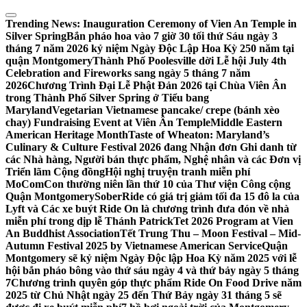
Skip
to
Trending News:
Inauguration Ceremony of Vien An Temple in
content
Silver Spring
Bắn pháo hoa vào 7 giờ 30 tối thứ Sáu ngày 3
tháng 7 năm 2026 kỷ niệm Ngày Độc Lập Hoa Kỳ 250 năm tại
quận Montgomery
Thành Phố Poolesville dời Lễ hội July 4th
Celebration and Fireworks sang ngày 5 tháng 7 năm
2026
Chương Trình Đại Lễ Phật Đản 2026 tại Chùa Viên Ân
trong Thành Phố Silver Spring ở Tiểu bang
Maryland
Vegetarian Vietnamese pancake/ crepe (bánh xèo
chay) Fundraising Event at Viên Ân Temple
Middle Eastern
American Heritage Month
Taste of Wheaton: Maryland’s
Culinary & Culture Festival 2026 đang Nhận đơn Ghi danh từ
các Nhà hàng, Người bán thực phẩm, Nghệ nhân và các Đơn vị
Triển lãm Cộng đồng
Hội nghị truyện tranh miễn phí
MoComCon thường niên lần thứ 10 của Thư viện Công cộng
Quận Montgomery
SoberRide có giá trị giảm tối đa 15 đô la của
Lyft và Các xe buýt Ride On là chương trình đưa đón về nhà
miễn phí trong dịp lễ Thánh Patrick
Tet 2026 Program at Vien
An Buddhist Association
Tết Trung Thu – Moon Festival – Mid-
Autumn Festival 2025 by Vietnamese American Service
Quận
Montgomery sẽ kỷ niệm Ngày Độc lập Hoa Kỳ năm 2025 với lễ
hội bắn pháo bông vào thứ sáu ngày 4 và thứ bảy ngày 5 tháng
7
Chương trình quyên góp thực phẩm Ride On Food Drive năm
2025 từ Chủ Nhật ngày 25 đến Thứ Bảy ngày 31 tháng 5 sẽ