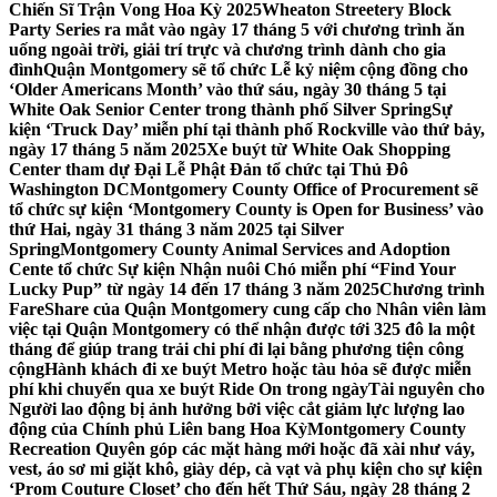
Chiến Sĩ Trận Vong Hoa Kỳ 2025
Wheaton Streetery Block
Party Series ra mắt vào ngày 17 tháng 5 với chương trình ăn
uống ngoài trời, giải trí trực và chương trình dành cho gia
đình
Quận Montgomery sẽ tổ chức Lễ kỷ niệm cộng đồng cho
‘Older Americans Month’ vào thứ sáu, ngày 30 tháng 5 tại
White Oak Senior Center trong thành phố Silver Spring
Sự
kiện ‘Truck Day’ miễn phí tại thành phố Rockville vào thứ bảy,
ngày 17 tháng 5 năm 2025
Xe buýt từ White Oak Shopping
Center tham dự Đại Lễ Phật Đản tổ chức tại Thủ Đô
Washington DC
Montgomery County Office of Procurement sẽ
tổ chức sự kiện ‘Montgomery County is Open for Business’ vào
thứ Hai, ngày 31 tháng 3 năm 2025 tại Silver
Spring
Montgomery County Animal Services and Adoption
Cente tổ chức Sự kiện Nhận nuôi Chó miễn phí “Find Your
Lucky Pup” từ ngày 14 đến 17 tháng 3 năm 2025
Chương trình
FareShare của Quận Montgomery cung cấp cho Nhân viên làm
việc tại Quận Montgomery có thể nhận được tới 325 đô la một
tháng để giúp trang trải chi phí đi lại bằng phương tiện công
cộng
Hành khách đi xe buýt Metro hoặc tàu hỏa sẽ được miễn
phí khi chuyển qua xe buýt Ride On trong ngày
Tài nguyên cho
Người lao động bị ảnh hưởng bởi việc cắt giảm lực lượng lao
động của Chính phủ Liên bang Hoa Kỳ
Montgomery County
Recreation Quyên góp các mặt hàng mới hoặc đã xài như váy,
vest, áo sơ mi giặt khô, giày dép, cà vạt và phụ kiện cho sự kiện
‘Prom Couture Closet’ cho đến hết Thứ Sáu, ngày 28 tháng 2