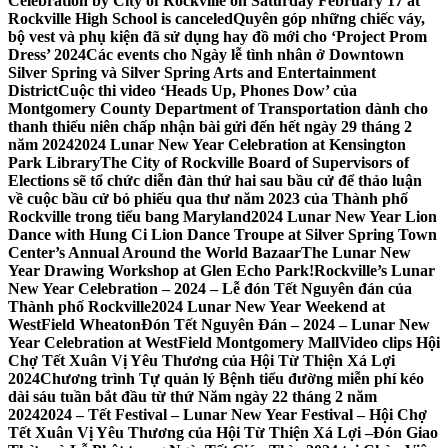
Celebration by City of Rockville on Saturday February 17 at
Rockville High School is canceled
Quyên góp những chiếc váy,
bộ vest và phụ kiện đã sử dụng hay đồ mới cho ‘Project Prom
Dress’ 2024
Các events cho Ngày lễ tình nhân ở Downtown
Silver Spring và Silver Spring Arts and Entertainment
District
Cuộc thi video ‘Heads Up, Phones Dow’ của
Montgomery County Department of Transportation dành cho
thanh thiếu niên chấp nhận bài gửi đến hết ngày 29 tháng 2
năm 2024
2024 Lunar New Year Celebration at Kensington
Park Library
The City of Rockville Board of Supervisors of
Elections sẽ tổ chức diễn đàn thứ hai sau bầu cử để thảo luận
về cuộc bầu cử bỏ phiếu qua thư năm 2023 của Thành phố
Rockville trong tiểu bang Maryland
2024 Lunar New Year Lion
Dance with Hung Ci Lion Dance Troupe at Silver Spring Town
Center’s Annual Around the World Bazaar
The Lunar New
Year Drawing Workshop at Glen Echo Park!
Rockville’s Lunar
New Year Celebration – 2024 – Lễ đón Tết Nguyên đán của
Thành phố Rockville
2024 Lunar New Year Weekend at
WestField Wheaton
Đón Tết Nguyên Đán – 2024 – Lunar New
Year Celebration at WestField Montgomery Mall
Video clips Hội
Chợ Tết Xuân Vị Yêu Thương của Hội Từ Thiện Xá Lợi
2024
Chương trình Tự quản lý Bệnh tiểu đường miễn phí kéo
dài sáu tuần bắt đầu từ thứ Năm ngày 22 tháng 2 năm
2024
2024 – Tết Festival – Lunar New Year Festival – Hội Chợ
Tết Xuân Vị Yêu Thương của Hội Từ Thiện Xá Lợi –
Đón Giao