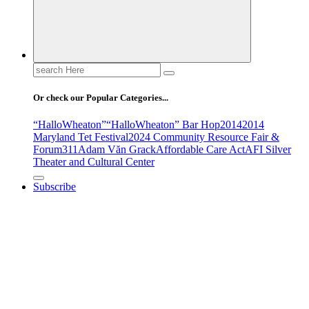
Search
for:
Or check our Popular Categories...
“HalloWheaton”
“HalloWheaton” Bar Hop
2014
2014
Maryland Tet Festival
2024 Community Resource Fair &
Forum
311
Adam Văn Grack
Affordable Care Act
AFI Silver
Theater and Cultural Center
Subscribe