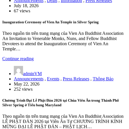
Announcements
,
Deals
,
Information
,
Press Releases
July 18, 2026
67 views
Inauguration Ceremony of Vien An Temple in Silver Spring
Theo nguồn tin trên trang mạng của Vien An Buddhist Association
An Invitation to Venerable Monks, Nuns, and Fellow Buddhist
Devotees to attend the Inauguration Ceremony of Vien An
Temple…
Continue reading
adminVM
Announcements
,
Events
,
Press Releases
,
Thông Báo
May 22, 2026
252 views
Chương Trình Đại Lễ Phật Đản 2026 tại Chùa Viên Ân trong Thành Phố
Silver Spring ở Tiểu bang Maryland
Theo nguồn tin trên trang mạng của Vien An Buddhist Association
LỄ PHẬT ĐẢN 2026 tại Viên Ân Tự CHƯƠNG TRÌNH KÍNH
MỪNG ĐẠI LỄ PHẬT ĐẢN – PHẬT LỊCH…