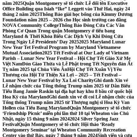
năm 2025
Quận Montgomery sẽ tổ chức Lễ đổi tên Executive
Office Building qua Isiah “Ike” Leggett vào Thứ Hai, ngày 24
tháng 2 năm 2025
Thông Báo giải học bổng của Kimmy Dương
Foundation năm 2025 – 2026 cho Học sinh trường cao đẳng
NOVA Community College
Thông Báo Đóng Cửa Các Văn
Phòng Cơ Quan Trong quận Montgomery ở tiểu bang
Maryland & Thời Khóa Biểu Các Dịch Vụ Khi Đóng Cửa
Trong Ngày Lễ Presidents’ Day 2025
2025 Maryland Lunar
New Year Tet Festival Program by Maryland Vietnamese
Mutual Association
2025 Tết Festival at Our Lady of Vietnam
Parish – Lunar New Year Festival – Hội Chợ Tết Giáo Xứ Mẹ
Việt Nam
Đón Giao Thừa và Lễ Phật trong Tết Nguyên đán Ất
Tỵ năm 2025 tại Chùa Viên Ân
Hội Chợ Tết Xuân Vị Yêu
Thương của Hội Từ Thiện Xá Lợi – 2025 – Tết Festival –
Lunar New Year Festival by Xa Loi Charity
Ghi danh Xin vé
Lễ nhậm chức của Tổng thống Trump năm 2025 từ Dân Biểu
Tiểu Bang Jamie Raskin tại địa hạt hay khu 8 bầu cử quốc hội
Hoa Kỳ của Maryland
Ghi danh xin vé đi coi Lễ nhậm chức của
Tổng thống Trump năm 2025 từ Thượng nghị sĩ Hoa Kỳ Van
Hollen của Tiểu Bang Maryland
Quận Montgomery sẽ tổ chức
‘Friendship Picnic’ miễn phí lần thứ 10 tại Wheaton vào Chủ
Nhật, ngày 15 tháng 9 năm 2024
2024 Silver Spring Jazz
Festival
Quận Montgomery sẽ tổ chức Hội thảo ‘Ready
Montgomery Seminar’ tại Wheaton Community Recreation
Center vào thứ Bảy, ngày 7 tháng 9 năm 2024
Sinh viên và cựu