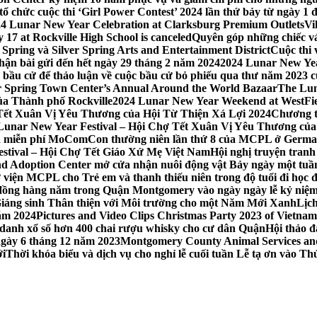
 chức cuộc thi ‘Girl Power Contest’ 2024 lần thứ bảy từ ngày 1 
4 Lunar New Year Celebration at Clarksburg Premium Outlets
Vi
17 at Rockville High School is canceled
Quyên góp những chiếc vá
Spring và Silver Spring Arts and Entertainment District
Cuộc thi
hận bài gửi đến hết ngày 29 tháng 2 năm 2024
2024 Lunar New Yea
sau bầu cử để thảo luận về cuộc bầu cử bỏ phiếu qua thư năm 2023
r Spring Town Center’s Annual Around the World Bazaar
The Lun
ủa Thành phố Rockville
2024 Lunar New Year Weekend at WestFi
 Tết Xuân Vị Yêu Thương của Hội Từ Thiện Xá Lợi 2024
Chương tr
– Lunar New Year Festival – Hội Chợ Tết Xuân Vị Yêu Thương củ
nh miễn phí MoComCon thường niên lần thứ 8 của MCPL ở German
Festival – Hội Chợ Tết Giáo Xứ Mẹ Việt Nam
Hội nghị truyện tran
d Adoption Center mở cửa nhận nuôi động vật Bảy ngày một tuần
iện MCPL cho Trẻ em và thanh thiếu niên trong độ tuổi đi học đ
đồng hàng năm trong Quận Montgomery vào ngày ngày lễ kỷ niệm
Giáng sinh Thân thiện với Môi trường cho một Năm Mới Xanh
Lịc
ăm 2024
Pictures and Video Clips Christmas Party 2023 of Vietna
 danh xổ số hơn 400 chai rượu whisky cho cư dân Quận
Hội thảo 
 ngày 6 tháng 12 năm 2023
Montgomery County Animal Services and 
ới
Thời khóa biểu và dịch vụ cho nghỉ lễ cuối tuần Lễ tạ ơn vào 