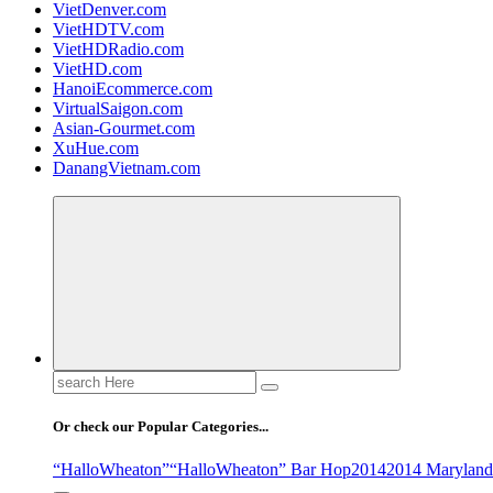
VietDenver.com
VietHDTV.com
VietHDRadio.com
VietHD.com
HanoiEcommerce.com
VirtualSaigon.com
Asian-Gourmet.com
XuHue.com
DanangVietnam.com
Search
for:
Or check our Popular Categories...
“HalloWheaton”
“HalloWheaton” Bar Hop
2014
2014 Maryland 