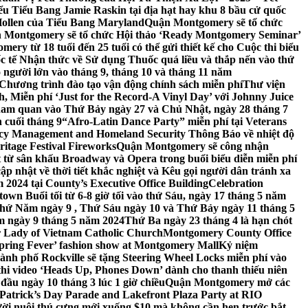
 Tiểu Bang Jamie Raskin tại địa hạt hay khu 8 bầu cử quốc
Hollen của Tiểu Bang Maryland
Quận Montgomery sẽ tổ chức
 Montgomery sẽ tổ chức Hội thảo ‘Ready Montgomery Seminar’
ery từ 18 tuổi đến 25 tuổi có thể gửi thiết kế cho Cuộc thi biểu
c tế Nhận thức về Sử dụng Thuốc quá liều và thắp nến vào thứ
 người lớn vào tháng 9, tháng 10 và tháng 11 năm
hương trình đào tạo vận động chính sách miễn phí
Thư viện
 Miễn phí ‘Just for the Record-A Vinyl Day’ với Johnny Juice
am quan vào Thứ Bảy ngày 27 và Chủ Nhật, ngày 28 tháng 7
 cuối tháng 9
“Afro-Latin Dance Party” miễn phí tại Veterans
cy Management and Homeland Security Thông Báo về nhiệt độ
ritage Festival Fireworks
Quận Montgomery sẽ công nhận
át từ sân khấu Broadway và Opera trong buổi biểu diễn miễn phí
 nhật về thời tiết khắc nghiệt và Kêu gọi người dân tránh xa
2024 tại County’s Executive Office Building
Celebration
own Buổi tối từ 6-8 giờ tối vào thứ Sáu, ngày 17 tháng 5 năm
hứ Năm ngày 9 , Thứ Sáu ngày 10 và Thứ Bảy ngày 11 tháng 5
m ngày 9 tháng 5 năm 2024
Thứ Ba ngày 23 tháng 4 là hạn chót
 Lady of Vietnam Catholic Church
Montgomery County Office
Spring Fever’ fashion show at Montgomery Mall
Kỷ niệm
ành phố Rockville sẽ tặng Steering Wheel Locks miễn phí vào
thi video ‘Heads Up, Phones Down’ dành cho thanh thiếu niên
u ngày 10 tháng 3 lúc 1 giờ chiều
Quận Montgomery mở các
 Patrick’s Day Parade and Lakefront Plaza Party at RIO
ời nuôi thú cưng mới xuống $10 mà không cần hẹn trước bắt