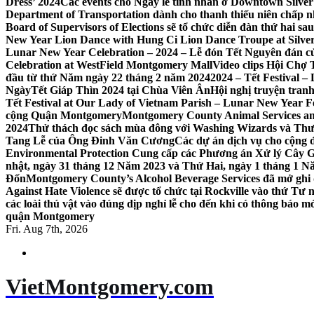
Dress’ 2024
Các events cho Ngày lễ tình nhân ở Downtown Silver 
Department of Transportation dành cho thanh thiếu niên chấp n
Board of Supervisors of Elections sẽ tổ chức diễn đàn thứ hai 
New Year Lion Dance with Hung Ci Lion Dance Troupe at Silve
Lunar New Year Celebration – 2024 – Lễ đón Tết Nguyên đán c
Celebration at WestField Montgomery Mall
Video clips Hội Chợ
đầu từ thứ Năm ngày 22 tháng 2 năm 2024
2024 – Tết Festival 
NgàyTết Giáp Thìn 2024 tại Chùa Viên Ân
Hội nghị truyện tra
Tết Festival at Our Lady of Vietnam Parish – Lunar New Year 
cộng Quận Montgomery
Montgomery County Animal Services an
2024
Thử thách đọc sách mùa đông với Washing Wizards và Thư v
Tang Lễ của Ông Đinh Văn Cương
Các dự án dịch vụ cho cộng 
Environmental Protection Cung cấp các Phương án Xử lý Cây 
nhật, ngày 31 tháng 12 Năm 2023 và Thứ Hai, ngày 1 tháng 1 N
Đốn
Montgomery County’s Alcohol Beverage Services đã mở ghi
Against Hate Violence sẽ được tổ chức tại Rockville vào thứ Tư
các loài thú vật vào đúng dịp nghỉ lễ cho đến khi có thông báo m
quận Montgomery
Fri. Aug 7th, 2026
VietMontgomery.com