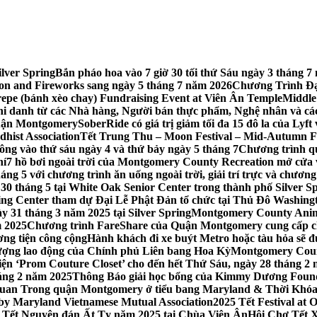
lver Spring
Bắn pháo hoa vào 7 giờ 30 tối thứ Sáu ngày 3 tháng
tion and Fireworks sang ngày 5 tháng 7 năm 2026
Chương Trình Đại
repe (bánh xèo chay) Fundraising Event at Viên Ân Temple
Middle
hi danh từ các Nhà hàng, Người bán thực phẩm, Nghệ nhân và cá
uận Montgomery
SoberRide có giá trị giảm tối đa 15 đô la của Ly
hist Association
Tết Trung Thu – Moon Festival – Mid-Autumn Fe
ông vào thứ sáu ngày 4 và thứ bảy ngày 5 tháng 7
Chương trình q
hí
7 hồ bơi ngoài trời của Montgomery County Recreation mở cửa 
ng 5 với chương trình ăn uống ngoài trời, giải trí trực và chương
30 tháng 5 tại White Oak Senior Center trong thành phố Silver S
ing Center tham dự Đại Lễ Phật Đản tổ chức tại Thủ Đô Washin
y 31 tháng 3 năm 2025 tại Silver Spring
Montgomery County Anima
m 2025
Chương trình FareShare của Quận Montgomery cung cấp ch
ương tiện công cộng
Hành khách đi xe buýt Metro hoặc tàu hỏa sẽ đ
 lượng lao động của Chính phủ Liên bang Hoa Kỳ
Montgomery Count
ự kiện ‘Prom Couture Closet’ cho đến hết Thứ Sáu, ngày 28 tháng 2
háng 2 năm 2025
Thông Báo giải học bổng của Kimmy Dương Found
n Trong quận Montgomery ở tiểu bang Maryland & Thời Khóa B
by Maryland Vietnamese Mutual Association
2025 Tết Festival at
 Tết Nguyên đán Ất Tỵ năm 2025 tại Chùa Viên Ân
Hội Chợ Tết X