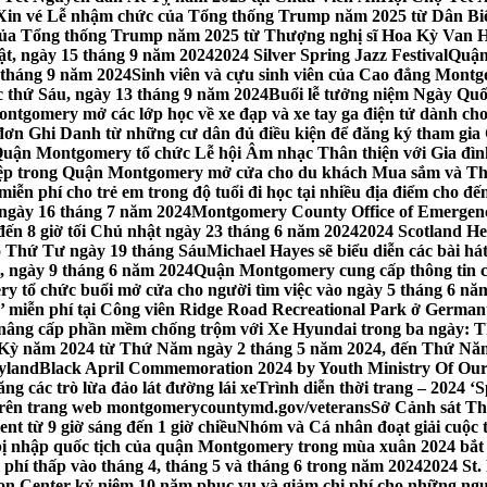
Xin vé Lễ nhậm chức của Tổng thống Trump năm 2025 từ Dân Biểu
 của Tổng thống Trump năm 2025 từ Thượng nghị sĩ Hoa Kỳ Van 
ật, ngày 15 tháng 9 năm 2024
2024 Silver Spring Jazz Festival
Quận
 tháng 9 năm 2024
Sinh viên và cựu sinh viên của Cao đẳng Montgom
ớc thứ Sáu, ngày 13 tháng 9 năm 2024
Buổi lễ tưởng niệm Ngày Quố
tgomery mở các lớp học về xe đạp và xe tay ga điện tử dành cho
 Ghi Danh từ những cư dân đủ điều kiện để đăng ký tham gia C
uận Montgomery tổ chức Lễ hội Âm nhạc Thân thiện với Gia đình,
iệp trong Quận Montgomery mở cửa cho du khách Mua sắm và Th
ễn phí cho trẻ em trong độ tuổi đi học tại nhiều địa điểm cho đến
ào ngày 16 tháng 7 năm 2024
Montgomery County Office of Emergen
đến 8 giờ tối Chủ nhật ngày 23 tháng 6 năm 2024
2024 Scotland He
vào Thứ Tư ngày 19 tháng Sáu
Michael Hayes sẽ biểu diễn các bài h
, ngày 9 tháng 6 năm 2024
Quận Montgomery cung cấp thông tin cập
 tổ chức buổi mở cửa cho người tìm việc vào ngày 5 tháng 6 năm 
o’ miễn phí tại Công viên Ridge Road Recreational Park ở Germant
nâng cấp phần mềm chống trộm với Xe Hyundai trong ba ngày: T
 Kỳ năm 2024 từ Thứ Năm ngày 2 tháng 5 năm 2024, đến Thứ Nă
yland
Black April Commemoration 2024 by Youth Ministry Of Our
g các trò lừa đảo lát đường lái xe
Trình diễn thời trang – 2024 ‘
 trên trang web montgomerycountymd.gov/veterans
Sở Cảnh sát Th
nt từ 9 giờ sáng đến 1 giờ chiều
Nhóm và Cá nhân đoạt giải cuộc 
 nhập quốc tịch của quận Montgomery trong mùa xuân 2024 bắt đầ
i phí thấp vào tháng 4, tháng 5 và tháng 6 trong năm 2024
2024 St.
n Center kỷ niệm 10 năm phục vụ và giảm chi phí cho những ngư