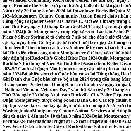
tại Wheaton Community Recreation Center vào thứ Bảy, ngày 7
ngữ “Promote the Vote” với giải thưởng 1.500 đô la khi gửi trư
Năm ngày 29 tháng 8 năm 2024 tại Downtown Rockville
Quận Mon
2024
Montgomery County Community Action Board chấp nhận đơn
Công cộng Brigadier General Charles E. McGee Library trọng Q
vào Thứ Bảy, ngày 10 tháng 8 năm 2024
24 Trang trại nông ngh
năm 2024
Quận Montgomery cung cấp vắc-xin ‘Back-to-School’’ mi
Plaza ở Silver Spring sẽ tổ chức từ 7 giờ tối cho đến 9 giờ tối v
cực kỳ nguy hiểm Có hiệu lực từ trưa Thứ Bảy ngày 22 tháng 6 
‘Juneteenth’ theo nhiều cách và với nhiều lễ kỷ niệm, hầu hết 
tại Thư viện công cộng quận Montgomery ở Olney vào Chủ nhật
dây điện bị rơi
Rockville’s Global Bites Fest 2024
Quận Montgomery
Buddha’s Birthday at Vien An Buddhist Association
‘Roller Disc
2024
Sở Cảnh sát Quận Montgomery cung cấp miễn phí các bản 
năm 2024
Bỏ phiếu sớm cho Cuộc bầu cử sơ bộ Tổng thống Hoa
Ghi Danh cho Cuộc bầu cử sơ bộ năm 2024 trong tiểu bang Mar
of Consumer Protection Thông Báo các chủ nhà về nguy cơ gia tăn
“National Vietnam Veterans Day” vào thứ Sáu ngày 29 tháng 3
Thứ Bảy ngày 23 tháng 3 tại trạm Rockville City Police Departme
Quận Montgomery được công bố
Ghi Danh Cho Các lớp chuẩn bị
lớp học về xe đạp và xe tay ga điện tử dành cho người lớn với ch
Washingtonian
Montgomery County Animal Services and Adoptio
đầu từ ngày 1 đến ngày 10 tháng 3 năm 2024
Quận Montgomery tổ
Forum
2024 International Night at F. Scott Fitzgerald Theatre
202
New Year Celebration by City of Rockville on Saturday February 