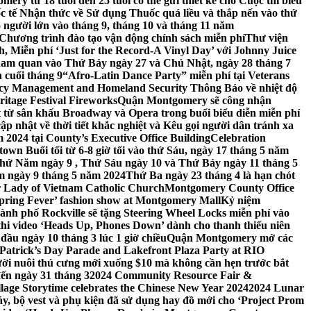
ery từ 18 tuổi đến 25 tuổi có thể gửi thiết kế cho Cuộc thi biểu
c tế Nhận thức về Sử dụng Thuốc quá liều và thắp nến vào thứ
 người lớn vào tháng 9, tháng 10 và tháng 11 năm
hương trình đào tạo vận động chính sách miễn phí
Thư viện
 Miễn phí ‘Just for the Record-A Vinyl Day’ với Johnny Juice
am quan vào Thứ Bảy ngày 27 và Chủ Nhật, ngày 28 tháng 7
 cuối tháng 9
“Afro-Latin Dance Party” miễn phí tại Veterans
cy Management and Homeland Security Thông Báo về nhiệt độ
ritage Festival Fireworks
Quận Montgomery sẽ công nhận
át từ sân khấu Broadway và Opera trong buổi biểu diễn miễn phí
 nhật về thời tiết khắc nghiệt và Kêu gọi người dân tránh xa
2024 tại County’s Executive Office Building
Celebration
own Buổi tối từ 6-8 giờ tối vào thứ Sáu, ngày 17 tháng 5 năm
hứ Năm ngày 9 , Thứ Sáu ngày 10 và Thứ Bảy ngày 11 tháng 5
m ngày 9 tháng 5 năm 2024
Thứ Ba ngày 23 tháng 4 là hạn chót
 Lady of Vietnam Catholic Church
Montgomery County Office
Spring Fever’ fashion show at Montgomery Mall
Kỷ niệm
ành phố Rockville sẽ tặng Steering Wheel Locks miễn phí vào
thi video ‘Heads Up, Phones Down’ dành cho thanh thiếu niên
u ngày 10 tháng 3 lúc 1 giờ chiều
Quận Montgomery mở các
 Patrick’s Day Parade and Lakefront Plaza Party at RIO
ời nuôi thú cưng mới xuống $10 mà không cần hẹn trước bắt
đến ngày 31 tháng 3
2024 Community Resource Fair &
llage Storytime celebrates the Chinese New Year 2024
2024 Lunar
y, bộ vest và phụ kiện đã sử dụng hay đồ mới cho ‘Project Prom