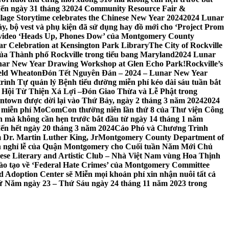
đến ngày 31 tháng 3
2024 Community Resource Fair &
llage Storytime celebrates the Chinese New Year 2024
2024 Lunar
y, bộ vest và phụ kiện đã sử dụng hay đồ mới cho ‘Project Prom
 video ‘Heads Up, Phones Dow’ của Montgomery County
r Celebration at Kensington Park Library
The City of Rockville
 của Thành phố Rockville trong tiểu bang Maryland
2024 Lunar
ar New Year Drawing Workshop at Glen Echo Park!
Rockville’s
eld Wheaton
Đón Tết Nguyên Đán – 2024 – Lunar New Year
ình Tự quản lý Bệnh tiểu đường miễn phí kéo dài sáu tuần bắt
a Hội Từ Thiện Xá Lợi –
Đón Giao Thừa và Lễ Phật trong
town được dời lại vào Thứ Bảy, ngày 2 tháng 3 năm 2024
2024
h miễn phí MoComCon thường niên lần thứ 8 của Thư viện Công
 mà không cần hẹn trước bắt đầu từ ngày 14 tháng 1 năm
ến hết ngày 20 tháng 3 năm 2024
Cáo Phó và Chương Trình
 Dr. Martin Luther King, Jr
Montgomery County Department of
h nghỉ lễ của Quận Montgomery cho Cuối tuần Năm Mới Chủ
mese Literary and Artistic Club – Nhà Việt Nam vùng Hoa Thịnh
đào tạo về ‘Federal Hate Crimes’ của Montgomery Committee
Adoption Center sẽ Miễn mọi khoản phí xin nhận nuôi tất cả
Thứ Năm ngày 23 – Thứ Sáu ngày 24 tháng 11 năm 2023 trong