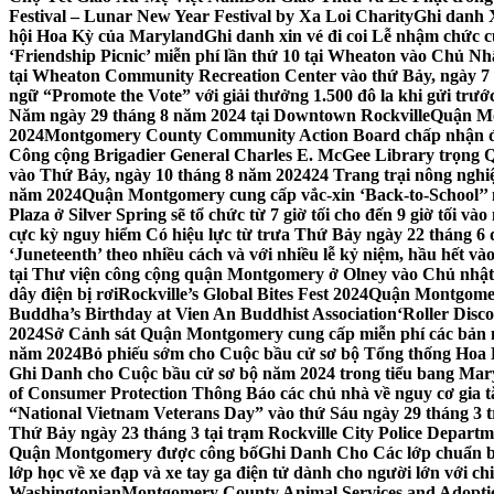
Festival – Lunar New Year Festival by Xa Loi Charity
Ghi danh 
hội Hoa Kỳ của Maryland
Ghi danh xin vé đi coi Lễ nhậm chức
‘Friendship Picnic’ miễn phí lần thứ 10 tại Wheaton vào Chủ Nh
tại Wheaton Community Recreation Center vào thứ Bảy, ngày 7
ngữ “Promote the Vote” với giải thưởng 1.500 đô la khi gửi trư
Năm ngày 29 tháng 8 năm 2024 tại Downtown Rockville
Quận Mon
2024
Montgomery County Community Action Board chấp nhận đơn
Công cộng Brigadier General Charles E. McGee Library trọng Q
vào Thứ Bảy, ngày 10 tháng 8 năm 2024
24 Trang trại nông ngh
năm 2024
Quận Montgomery cung cấp vắc-xin ‘Back-to-School’’ mi
Plaza ở Silver Spring sẽ tổ chức từ 7 giờ tối cho đến 9 giờ tối v
cực kỳ nguy hiểm Có hiệu lực từ trưa Thứ Bảy ngày 22 tháng 6 
‘Juneteenth’ theo nhiều cách và với nhiều lễ kỷ niệm, hầu hết 
tại Thư viện công cộng quận Montgomery ở Olney vào Chủ nhật
dây điện bị rơi
Rockville’s Global Bites Fest 2024
Quận Montgomery
Buddha’s Birthday at Vien An Buddhist Association
‘Roller Disc
2024
Sở Cảnh sát Quận Montgomery cung cấp miễn phí các bản 
năm 2024
Bỏ phiếu sớm cho Cuộc bầu cử sơ bộ Tổng thống Hoa
Ghi Danh cho Cuộc bầu cử sơ bộ năm 2024 trong tiểu bang Mar
of Consumer Protection Thông Báo các chủ nhà về nguy cơ gia tăn
“National Vietnam Veterans Day” vào thứ Sáu ngày 29 tháng 3
Thứ Bảy ngày 23 tháng 3 tại trạm Rockville City Police Departme
Quận Montgomery được công bố
Ghi Danh Cho Các lớp chuẩn bị
lớp học về xe đạp và xe tay ga điện tử dành cho người lớn với ch
Washingtonian
Montgomery County Animal Services and Adoptio