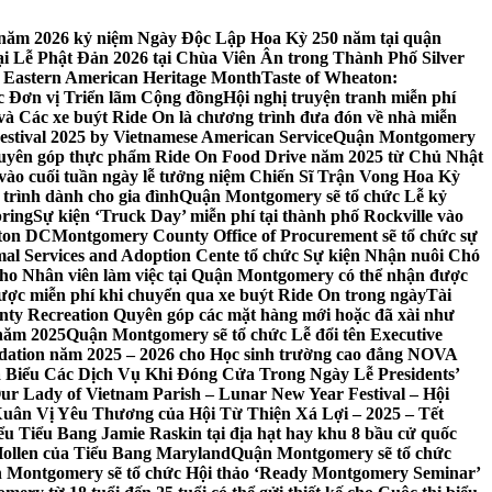
 7 năm 2026 kỷ niệm Ngày Độc Lập Hoa Kỳ 250 năm tại quận
 Lễ Phật Đản 2026 tại Chùa Viên Ân trong Thành Phố Silver
 Eastern American Heritage Month
Taste of Wheaton:
c Đơn vị Triển lãm Cộng đồng
Hội nghị truyện tranh miễn phí
ft và Các xe buýt Ride On là chương trình đưa đón về nhà miễn
stival 2025 by Vietnamese American Service
Quận Montgomery
uyên góp thực phẩm Ride On Food Drive năm 2025 từ Chủ Nhật
vào cuối tuần ngày lễ tưởng niệm Chiến Sĩ Trận Vong Hoa Kỳ
 trình dành cho gia đình
Quận Montgomery sẽ tổ chức Lễ kỷ
pring
Sự kiện ‘Truck Day’ miễn phí tại thành phố Rockville vào
gton DC
Montgomery County Office of Procurement sẽ tổ chức sự
l Services and Adoption Cente tổ chức Sự kiện Nhận nuôi Chó
o Nhân viên làm việc tại Quận Montgomery có thể nhận được
ược miễn phí khi chuyển qua xe buýt Ride On trong ngày
Tài
y Recreation Quyên góp các mặt hàng mới hoặc đã xài như
 năm 2025
Quận Montgomery sẽ tổ chức Lễ đổi tên Executive
ation năm 2025 – 2026 cho Học sinh trường cao đẳng NOVA
iểu Các Dịch Vụ Khi Đóng Cửa Trong Ngày Lễ Presidents’
 Our Lady of Vietnam Parish – Lunar New Year Festival – Hội
uân Vị Yêu Thương của Hội Từ Thiện Xá Lợi – 2025 – Tết
 Tiểu Bang Jamie Raskin tại địa hạt hay khu 8 bầu cử quốc
Hollen của Tiểu Bang Maryland
Quận Montgomery sẽ tổ chức
 Montgomery sẽ tổ chức Hội thảo ‘Ready Montgomery Seminar’