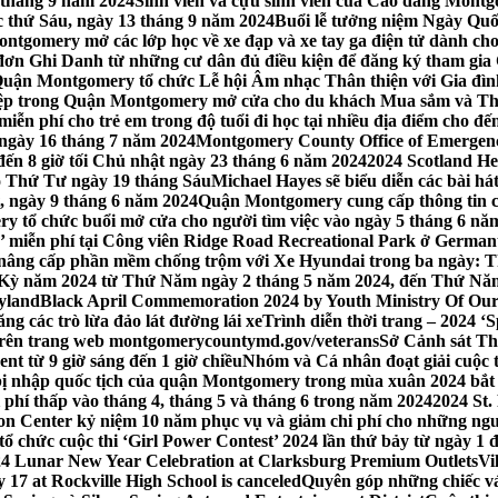
 tháng 9 năm 2024
Sinh viên và cựu sinh viên của Cao đẳng Montgom
ớc thứ Sáu, ngày 13 tháng 9 năm 2024
Buổi lễ tưởng niệm Ngày Quố
tgomery mở các lớp học về xe đạp và xe tay ga điện tử dành cho
 Ghi Danh từ những cư dân đủ điều kiện để đăng ký tham gia C
uận Montgomery tổ chức Lễ hội Âm nhạc Thân thiện với Gia đình,
iệp trong Quận Montgomery mở cửa cho du khách Mua sắm và Th
ễn phí cho trẻ em trong độ tuổi đi học tại nhiều địa điểm cho đến
ào ngày 16 tháng 7 năm 2024
Montgomery County Office of Emergen
đến 8 giờ tối Chủ nhật ngày 23 tháng 6 năm 2024
2024 Scotland He
vào Thứ Tư ngày 19 tháng Sáu
Michael Hayes sẽ biểu diễn các bài h
, ngày 9 tháng 6 năm 2024
Quận Montgomery cung cấp thông tin cập
 tổ chức buổi mở cửa cho người tìm việc vào ngày 5 tháng 6 năm 
o’ miễn phí tại Công viên Ridge Road Recreational Park ở Germant
nâng cấp phần mềm chống trộm với Xe Hyundai trong ba ngày: T
 Kỳ năm 2024 từ Thứ Năm ngày 2 tháng 5 năm 2024, đến Thứ Nă
yland
Black April Commemoration 2024 by Youth Ministry Of Our
g các trò lừa đảo lát đường lái xe
Trình diễn thời trang – 2024 ‘
 trên trang web montgomerycountymd.gov/veterans
Sở Cảnh sát Th
nt từ 9 giờ sáng đến 1 giờ chiều
Nhóm và Cá nhân đoạt giải cuộc 
 nhập quốc tịch của quận Montgomery trong mùa xuân 2024 bắt đầ
i phí thấp vào tháng 4, tháng 5 và tháng 6 trong năm 2024
2024 St.
n Center kỷ niệm 10 năm phục vụ và giảm chi phí cho những ngư
 chức cuộc thi ‘Girl Power Contest’ 2024 lần thứ bảy từ ngày 1 
4 Lunar New Year Celebration at Clarksburg Premium Outlets
Vi
17 at Rockville High School is canceled
Quyên góp những chiếc vá