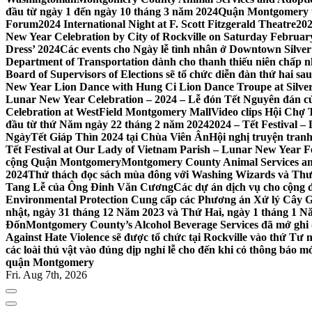
đầu từ ngày 1 đến ngày 10 tháng 3 năm 2024
Quận Montgomery tổ
Forum
2024 International Night at F. Scott Fitzgerald Theatre
202
New Year Celebration by City of Rockville on Saturday February 
Dress’ 2024
Các events cho Ngày lễ tình nhân ở Downtown Silver 
Department of Transportation dành cho thanh thiếu niên chấp n
Board of Supervisors of Elections sẽ tổ chức diễn đàn thứ hai 
New Year Lion Dance with Hung Ci Lion Dance Troupe at Silve
Lunar New Year Celebration – 2024 – Lễ đón Tết Nguyên đán c
Celebration at WestField Montgomery Mall
Video clips Hội Chợ
đầu từ thứ Năm ngày 22 tháng 2 năm 2024
2024 – Tết Festival 
NgàyTết Giáp Thìn 2024 tại Chùa Viên Ân
Hội nghị truyện tra
Tết Festival at Our Lady of Vietnam Parish – Lunar New Year 
cộng Quận Montgomery
Montgomery County Animal Services an
2024
Thử thách đọc sách mùa đông với Washing Wizards và Thư v
Tang Lễ của Ông Đinh Văn Cương
Các dự án dịch vụ cho cộng 
Environmental Protection Cung cấp các Phương án Xử lý Cây 
nhật, ngày 31 tháng 12 Năm 2023 và Thứ Hai, ngày 1 tháng 1 N
Đốn
Montgomery County’s Alcohol Beverage Services đã mở ghi
Against Hate Violence sẽ được tổ chức tại Rockville vào thứ Tư
các loài thú vật vào đúng dịp nghỉ lễ cho đến khi có thông báo m
quận Montgomery
Fri. Aug 7th, 2026