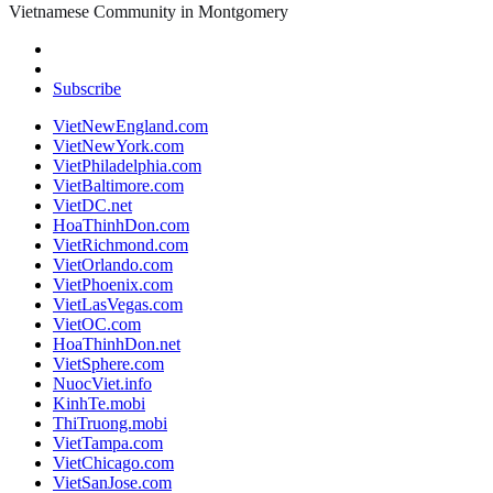
Vietnamese Community in Montgomery
Subscribe
VietNewEngland.com
VietNewYork.com
VietPhiladelphia.com
VietBaltimore.com
VietDC.net
HoaThinhDon.com
VietRichmond.com
VietOrlando.com
VietPhoenix.com
VietLasVegas.com
VietOC.com
HoaThinhDon.net
VietSphere.com
NuocViet.info
KinhTe.mobi
ThiTruong.mobi
VietTampa.com
VietChicago.com
VietSanJose.com