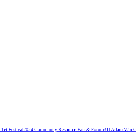
Tet Festival
2024 Community Resource Fair & Forum
311
Adam Văn G