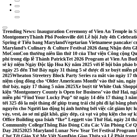
Trending News:
Inauguration Ceremony of Vien An Temple in Si
Montgomery
Thành Phố Poolesville dời Lễ hội July 4th Celebra
Spring ở Tiểu bang Maryland
Vegetarian Vietnamese pancake/ c
Maryland’s Culinary & Culture Festival 2026 đang Nhận đơn G
MoComCon thường niên lần thứ 10 của Thư viện Công cộng Q
phí trong dịp lễ Thánh Patrick
Tet 2026 Program at Vien An Budd
sẽ kỷ niệm Ngày Độc lập Hoa Kỳ năm 2025 với lễ hội bắn pháo b
ngày 25 đến Thứ Bảy ngày 31 tháng 5 sẽ được đi xe buýt miễn p
2025
Wheaton Streetery Block Party Series ra mắt vào ngày 17 thá
niệm cộng đồng cho ‘Older Americans Month’ vào thứ sáu, ngày 
thứ bảy, ngày 17 tháng 5 năm 2025
Xe buýt từ White Oak Shopp
kiện ‘Montgomery County is Open for Business’ vào thứ Hai, ngà
miễn phí “Find Your Lucky Pup” từ ngày 14 đến 17 tháng 3 nă
tới 325 đô la một tháng để giúp trang trải chi phí đi lại bằng ph
nguyên cho Người lao động bị ảnh hưởng bởi việc cắt giảm lực
váy, vest, áo sơ mi giặt khô, giày dép, cà vạt và phụ kiện cho s
Office Building qua Isiah “Ike” Leggett vào Thứ Hai, ngày 24 t
Community College
Thông Báo Đóng Cửa Các Văn Phòng Cơ Qua
Day 2025
2025 Maryland Lunar New Year Tet Festival Program 
Chợ Tết Giáo Xứ Mẹ Việt Nam
Đón Giao Thừa và Lễ Phật trong