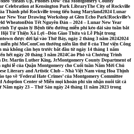
 video ‘Heads Up, Phones Dow’ của Montgomery County
r Celebration at Kensington Park Library
The City of Rockville
 của Thành phố Rockville trong tiểu bang Maryland
2024 Lunar
ar New Year Drawing Workshop at Glen Echo Park!
Rockville’s
eld Wheaton
Đón Tết Nguyên Đán – 2024 – Lunar New Year
ình Tự quản lý Bệnh tiểu đường miễn phí kéo dài sáu tuần bắt
a Hội Từ Thiện Xá Lợi –
Đón Giao Thừa và Lễ Phật trong
town được dời lại vào Thứ Bảy, ngày 2 tháng 3 năm 2024
2024
h miễn phí MoComCon thường niên lần thứ 8 của Thư viện Công
 mà không cần hẹn trước bắt đầu từ ngày 14 tháng 1 năm
ến hết ngày 20 tháng 3 năm 2024
Cáo Phó và Chương Trình
 Dr. Martin Luther King, Jr
Montgomery County Department of
h nghỉ lễ của Quận Montgomery cho Cuối tuần Năm Mới Chủ
mese Literary and Artistic Club – Nhà Việt Nam vùng Hoa Thịnh
đào tạo về ‘Federal Hate Crimes’ của Montgomery Committee
Adoption Center sẽ Miễn mọi khoản phí xin nhận nuôi tất cả
Thứ Năm ngày 23 – Thứ Sáu ngày 24 tháng 11 năm 2023 trong