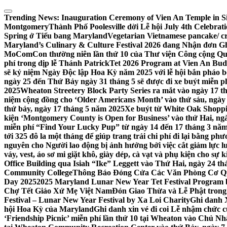
Skip
to
Trending News:
Inauguration Ceremony of Vien An Temple in Si
content
Montgomery
Thành Phố Poolesville dời Lễ hội July 4th Celebra
Spring ở Tiểu bang Maryland
Vegetarian Vietnamese pancake/ c
Maryland’s Culinary & Culture Festival 2026 đang Nhận đơn G
MoComCon thường niên lần thứ 10 của Thư viện Công cộng Q
phí trong dịp lễ Thánh Patrick
Tet 2026 Program at Vien An Budd
sẽ kỷ niệm Ngày Độc lập Hoa Kỳ năm 2025 với lễ hội bắn pháo b
ngày 25 đến Thứ Bảy ngày 31 tháng 5 sẽ được đi xe buýt miễn p
2025
Wheaton Streetery Block Party Series ra mắt vào ngày 17 thá
niệm cộng đồng cho ‘Older Americans Month’ vào thứ sáu, ngày 
thứ bảy, ngày 17 tháng 5 năm 2025
Xe buýt từ White Oak Shopp
kiện ‘Montgomery County is Open for Business’ vào thứ Hai, ngà
miễn phí “Find Your Lucky Pup” từ ngày 14 đến 17 tháng 3 nă
tới 325 đô la một tháng để giúp trang trải chi phí đi lại bằng ph
nguyên cho Người lao động bị ảnh hưởng bởi việc cắt giảm lực
váy, vest, áo sơ mi giặt khô, giày dép, cà vạt và phụ kiện cho s
Office Building qua Isiah “Ike” Leggett vào Thứ Hai, ngày 24 t
Community College
Thông Báo Đóng Cửa Các Văn Phòng Cơ Qua
Day 2025
2025 Maryland Lunar New Year Tet Festival Program 
Chợ Tết Giáo Xứ Mẹ Việt Nam
Đón Giao Thừa và Lễ Phật trong
Festival – Lunar New Year Festival by Xa Loi Charity
Ghi danh 
hội Hoa Kỳ của Maryland
Ghi danh xin vé đi coi Lễ nhậm chức
‘Friendship Picnic’ miễn phí lần thứ 10 tại Wheaton vào Chủ Nh