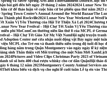
Spring và Silver Spring Arts and Entertainment District
Cuộc thi
hận bài gửi đến hết ngày 29 tháng 2 năm 2024
2024 Lunar New Yea
sau bầu cử để thảo luận về cuộc bầu cử bỏ phiếu qua thư năm 2023
r Spring Town Center’s Annual Around the World Bazaar
The Lun
ủa Thành phố Rockville
2024 Lunar New Year Weekend at WestFi
 Tết Xuân Vị Yêu Thương của Hội Từ Thiện Xá Lợi 2024
Chương tr
– Lunar New Year Festival – Hội Chợ Tết Xuân Vị Yêu Thương củ
nh miễn phí MoComCon thường niên lần thứ 8 của MCPL ở German
Festival – Hội Chợ Tết Giáo Xứ Mẹ Việt Nam
Hội nghị truyện tran
d Adoption Center mở cửa nhận nuôi động vật Bảy ngày một tuần
iện MCPL cho Trẻ em và thanh thiếu niên trong độ tuổi đi học đ
đồng hàng năm trong Quận Montgomery vào ngày ngày lễ kỷ niệm
Giáng sinh Thân thiện với Môi trường cho một Năm Mới Xanh
Lịc
ăm 2024
Pictures and Video Clips Christmas Party 2023 of Vietna
 danh xổ số hơn 400 chai rượu whisky cho cư dân Quận
Hội thảo 
 ngày 6 tháng 12 năm 2023
Montgomery County Animal Services and 
ới
Thời khóa biểu và dịch vụ cho nghỉ lễ cuối tuần Lễ tạ ơn vào 