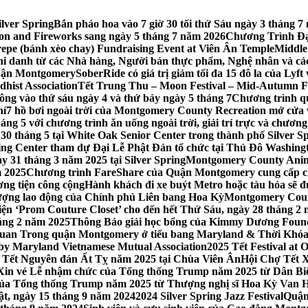
lver Spring
Bắn pháo hoa vào 7 giờ 30 tối thứ Sáu ngày 3 tháng
tion and Fireworks sang ngày 5 tháng 7 năm 2026
Chương Trình Đại
repe (bánh xèo chay) Fundraising Event at Viên Ân Temple
Middle
hi danh từ các Nhà hàng, Người bán thực phẩm, Nghệ nhân và cá
uận Montgomery
SoberRide có giá trị giảm tối đa 15 đô la của Ly
hist Association
Tết Trung Thu – Moon Festival – Mid-Autumn Fe
ông vào thứ sáu ngày 4 và thứ bảy ngày 5 tháng 7
Chương trình q
hí
7 hồ bơi ngoài trời của Montgomery County Recreation mở cửa 
ng 5 với chương trình ăn uống ngoài trời, giải trí trực và chương
30 tháng 5 tại White Oak Senior Center trong thành phố Silver S
ing Center tham dự Đại Lễ Phật Đản tổ chức tại Thủ Đô Washin
y 31 tháng 3 năm 2025 tại Silver Spring
Montgomery County Anima
m 2025
Chương trình FareShare của Quận Montgomery cung cấp ch
ương tiện công cộng
Hành khách đi xe buýt Metro hoặc tàu hỏa sẽ đ
 lượng lao động của Chính phủ Liên bang Hoa Kỳ
Montgomery Count
ự kiện ‘Prom Couture Closet’ cho đến hết Thứ Sáu, ngày 28 tháng 2
háng 2 năm 2025
Thông Báo giải học bổng của Kimmy Dương Found
n Trong quận Montgomery ở tiểu bang Maryland & Thời Khóa B
by Maryland Vietnamese Mutual Association
2025 Tết Festival at
 Tết Nguyên đán Ất Tỵ năm 2025 tại Chùa Viên Ân
Hội Chợ Tết X
Xin vé Lễ nhậm chức của Tổng thống Trump năm 2025 từ Dân Biểu
 của Tổng thống Trump năm 2025 từ Thượng nghị sĩ Hoa Kỳ Van 
ật, ngày 15 tháng 9 năm 2024
2024 Silver Spring Jazz Festival
Quận