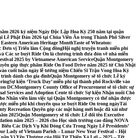
 7 năm 2026 kỷ niệm Ngày Độc Lập Hoa Kỳ 250 năm tại quận
 Lễ Phật Đản 2026 tại Chùa Viên Ân trong Thành Phố Silver
 Eastern American Heritage Month
Taste of Wheaton:
c Đơn vị Triển lãm Cộng đồng
Hội nghị truyện tranh miễn phí
ft và Các xe buýt Ride On là chương trình đưa đón về nhà miễn
stival 2025 by Vietnamese American Service
Quận Montgomery
uyên góp thực phẩm Ride On Food Drive năm 2025 từ Chủ Nhật
vào cuối tuần ngày lễ tưởng niệm Chiến Sĩ Trận Vong Hoa Kỳ
 trình dành cho gia đình
Quận Montgomery sẽ tổ chức Lễ kỷ
pring
Sự kiện ‘Truck Day’ miễn phí tại thành phố Rockville vào
gton DC
Montgomery County Office of Procurement sẽ tổ chức sự
l Services and Adoption Cente tổ chức Sự kiện Nhận nuôi Chó
o Nhân viên làm việc tại Quận Montgomery có thể nhận được
ược miễn phí khi chuyển qua xe buýt Ride On trong ngày
Tài
y Recreation Quyên góp các mặt hàng mới hoặc đã xài như
 năm 2025
Quận Montgomery sẽ tổ chức Lễ đổi tên Executive
ation năm 2025 – 2026 cho Học sinh trường cao đẳng NOVA
iểu Các Dịch Vụ Khi Đóng Cửa Trong Ngày Lễ Presidents’
 Our Lady of Vietnam Parish – Lunar New Year Festival – Hội
uân Vị Yêu Thương của Hội Từ Thiện Xá Lợi – 2025 – Tết