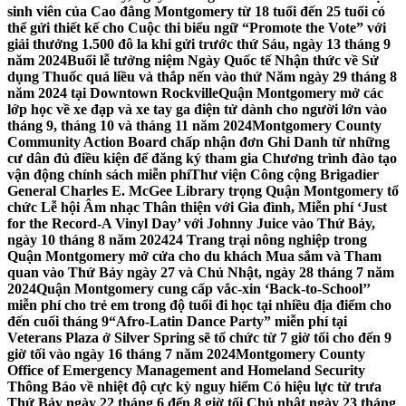
sinh viên của Cao đẳng Montgomery từ 18 tuổi đến 25 tuổi có
thể gửi thiết kế cho Cuộc thi biểu ngữ “Promote the Vote” với
giải thưởng 1.500 đô la khi gửi trước thứ Sáu, ngày 13 tháng 9
năm 2024
Buổi lễ tưởng niệm Ngày Quốc tế Nhận thức về Sử
dụng Thuốc quá liều và thắp nến vào thứ Năm ngày 29 tháng 8
năm 2024 tại Downtown Rockville
Quận Montgomery mở các
lớp học về xe đạp và xe tay ga điện tử dành cho người lớn vào
tháng 9, tháng 10 và tháng 11 năm 2024
Montgomery County
Community Action Board chấp nhận đơn Ghi Danh từ những
cư dân đủ điều kiện để đăng ký tham gia Chương trình đào tạo
vận động chính sách miễn phí
Thư viện Công cộng Brigadier
General Charles E. McGee Library trọng Quận Montgomery tổ
chức Lễ hội Âm nhạc Thân thiện với Gia đình, Miễn phí ‘Just
for the Record-A Vinyl Day’ với Johnny Juice vào Thứ Bảy,
ngày 10 tháng 8 năm 2024
24 Trang trại nông nghiệp trong
Quận Montgomery mở cửa cho du khách Mua sắm và Tham
quan vào Thứ Bảy ngày 27 và Chủ Nhật, ngày 28 tháng 7 năm
2024
Quận Montgomery cung cấp vắc-xin ‘Back-to-School’’
miễn phí cho trẻ em trong độ tuổi đi học tại nhiều địa điểm cho
đến cuối tháng 9
“Afro-Latin Dance Party” miễn phí tại
Veterans Plaza ở Silver Spring sẽ tổ chức từ 7 giờ tối cho đến 9
giờ tối vào ngày 16 tháng 7 năm 2024
Montgomery County
Office of Emergency Management and Homeland Security
Thông Báo về nhiệt độ cực kỳ nguy hiểm Có hiệu lực từ trưa
Thứ Bảy ngày 22 tháng 6 đến 8 giờ tối Chủ nhật ngày 23 tháng