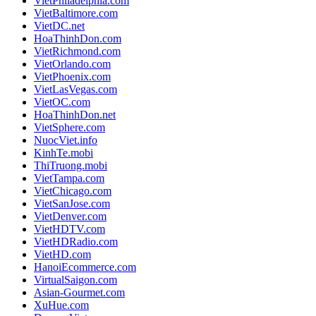
VietPhiladelphia.com
VietBaltimore.com
VietDC.net
HoaThinhDon.com
VietRichmond.com
VietOrlando.com
VietPhoenix.com
VietLasVegas.com
VietOC.com
HoaThinhDon.net
VietSphere.com
NuocViet.info
KinhTe.mobi
ThiTruong.mobi
VietTampa.com
VietChicago.com
VietSanJose.com
VietDenver.com
VietHDTV.com
VietHDRadio.com
VietHD.com
HanoiEcommerce.com
VirtualSaigon.com
Asian-Gourmet.com
XuHue.com