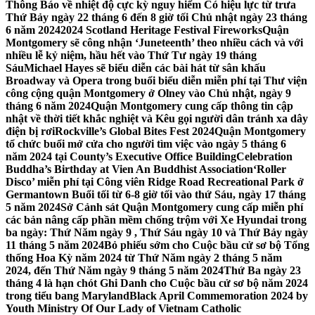
Thông Báo về nhiệt độ cực kỳ nguy hiểm Có hiệu lực từ trưa
Thứ Bảy ngày 22 tháng 6 đến 8 giờ tối Chủ nhật ngày 23 tháng
6 năm 2024
2024 Scotland Heritage Festival Fireworks
Quận
Montgomery sẽ công nhận ‘Juneteenth’ theo nhiều cách và với
nhiều lễ kỷ niệm, hầu hết vào Thứ Tư ngày 19 tháng
Sáu
Michael Hayes sẽ biểu diễn các bài hát từ sân khấu
Broadway và Opera trong buổi biểu diễn miễn phí tại Thư viện
công cộng quận Montgomery ở Olney vào Chủ nhật, ngày 9
tháng 6 năm 2024
Quận Montgomery cung cấp thông tin cập
nhật về thời tiết khắc nghiệt và Kêu gọi người dân tránh xa dây
điện bị rơi
Rockville’s Global Bites Fest 2024
Quận Montgomery
tổ chức buổi mở cửa cho người tìm việc vào ngày 5 tháng 6
năm 2024 tại County’s Executive Office Building
Celebration
Buddha’s Birthday at Vien An Buddhist Association
‘Roller
Disco’ miễn phí tại Công viên Ridge Road Recreational Park ở
Germantown Buổi tối từ 6-8 giờ tối vào thứ Sáu, ngày 17 tháng
5 năm 2024
Sở Cảnh sát Quận Montgomery cung cấp miễn phí
các bản nâng cấp phần mềm chống trộm với Xe Hyundai trong
ba ngày: Thứ Năm ngày 9 , Thứ Sáu ngày 10 và Thứ Bảy ngày
11 tháng 5 năm 2024
Bỏ phiếu sớm cho Cuộc bầu cử sơ bộ Tổng
thống Hoa Kỳ năm 2024 từ Thứ Năm ngày 2 tháng 5 năm
2024, đến Thứ Năm ngày 9 tháng 5 năm 2024
Thứ Ba ngày 23
tháng 4 là hạn chót Ghi Danh cho Cuộc bầu cử sơ bộ năm 2024
trong tiểu bang Maryland
Black April Commemoration 2024 by
Youth Ministry Of Our Lady of Vietnam Catholic