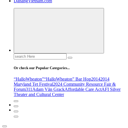
DanangVietnam.com
Search
for:
Or check our Popular Categories...
“HalloWheaton”
“HalloWheaton” Bar Hop
2014
2014
Maryland Tet Festival
2024 Community Resource Fair &
Forum
311
Adam Văn Grack
Affordable Care Act
AFI Silver
Theater and Cultural Center