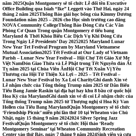
năm 2025
Quận Montgomery sẽ tổ chức Lễ đổi tên Executive
Office Building qua Isiah “Ike” Leggett vào Thứ Hai, ngày 24
tháng 2 năm 2025
Thông Báo giải học bổng của Kimmy Dương
Foundation năm 2025 – 2026 cho Học sinh trường cao đẳng
NOVA Community College
Thông Báo Đóng Cửa Các Văn
Phòng Cơ Quan Trong quận Montgomery ở tiểu bang
Maryland & Thời Khóa Biểu Các Dịch Vụ Khi Đóng Cửa
Trong Ngày Lễ Presidents’ Day 2025
2025 Maryland Lunar
New Year Tet Festival Program by Maryland Vietnamese
Mutual Association
2025 Tết Festival at Our Lady of Vietnam
Parish – Lunar New Year Festival – Hội Chợ Tết Giáo Xứ Mẹ
Việt Nam
Đón Giao Thừa và Lễ Phật trong Tết Nguyên đán Ất
Tỵ năm 2025 tại Chùa Viên Ân
Hội Chợ Tết Xuân Vị Yêu
Thương của Hội Từ Thiện Xá Lợi – 2025 – Tết Festival –
Lunar New Year Festival by Xa Loi Charity
Ghi danh Xin vé
Lễ nhậm chức của Tổng thống Trump năm 2025 từ Dân Biểu
Tiểu Bang Jamie Raskin tại địa hạt hay khu 8 bầu cử quốc hội
Hoa Kỳ của Maryland
Ghi danh xin vé đi coi Lễ nhậm chức của
Tổng thống Trump năm 2025 từ Thượng nghị sĩ Hoa Kỳ Van
Hollen của Tiểu Bang Maryland
Quận Montgomery sẽ tổ chức
‘Friendship Picnic’ miễn phí lần thứ 10 tại Wheaton vào Chủ
Nhật, ngày 15 tháng 9 năm 2024
2024 Silver Spring Jazz
Festival
Quận Montgomery sẽ tổ chức Hội thảo ‘Ready
Montgomery Seminar’ tại Wheaton Community Recreation
Center vào thứ Bảy, ngày 7 tháng 9 năm 2024
Sinh viên và cựu