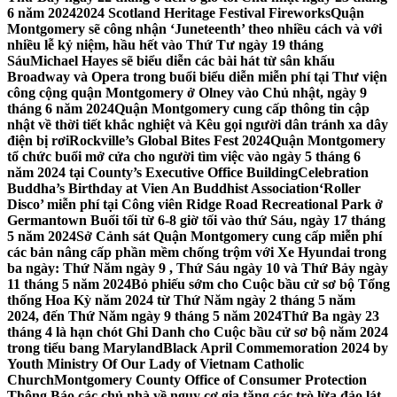
6 năm 2024
2024 Scotland Heritage Festival Fireworks
Quận
Montgomery sẽ công nhận ‘Juneteenth’ theo nhiều cách và với
nhiều lễ kỷ niệm, hầu hết vào Thứ Tư ngày 19 tháng
Sáu
Michael Hayes sẽ biểu diễn các bài hát từ sân khấu
Broadway và Opera trong buổi biểu diễn miễn phí tại Thư viện
công cộng quận Montgomery ở Olney vào Chủ nhật, ngày 9
tháng 6 năm 2024
Quận Montgomery cung cấp thông tin cập
nhật về thời tiết khắc nghiệt và Kêu gọi người dân tránh xa dây
điện bị rơi
Rockville’s Global Bites Fest 2024
Quận Montgomery
tổ chức buổi mở cửa cho người tìm việc vào ngày 5 tháng 6
năm 2024 tại County’s Executive Office Building
Celebration
Buddha’s Birthday at Vien An Buddhist Association
‘Roller
Disco’ miễn phí tại Công viên Ridge Road Recreational Park ở
Germantown Buổi tối từ 6-8 giờ tối vào thứ Sáu, ngày 17 tháng
5 năm 2024
Sở Cảnh sát Quận Montgomery cung cấp miễn phí
các bản nâng cấp phần mềm chống trộm với Xe Hyundai trong
ba ngày: Thứ Năm ngày 9 , Thứ Sáu ngày 10 và Thứ Bảy ngày
11 tháng 5 năm 2024
Bỏ phiếu sớm cho Cuộc bầu cử sơ bộ Tổng
thống Hoa Kỳ năm 2024 từ Thứ Năm ngày 2 tháng 5 năm
2024, đến Thứ Năm ngày 9 tháng 5 năm 2024
Thứ Ba ngày 23
tháng 4 là hạn chót Ghi Danh cho Cuộc bầu cử sơ bộ năm 2024
trong tiểu bang Maryland
Black April Commemoration 2024 by
Youth Ministry Of Our Lady of Vietnam Catholic
Church
Montgomery County Office of Consumer Protection
Thông Báo các chủ nhà về nguy cơ gia tăng các trò lừa đảo lát