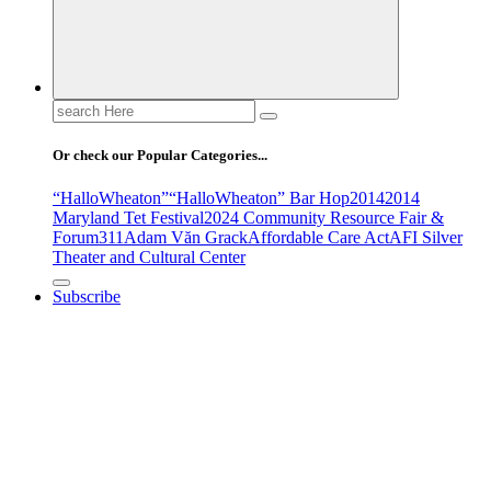
Search
for:
Or check our Popular Categories...
“HalloWheaton”
“HalloWheaton” Bar Hop
2014
2014
Maryland Tet Festival
2024 Community Resource Fair &
Forum
311
Adam Văn Grack
Affordable Care Act
AFI Silver
Theater and Cultural Center
Subscribe