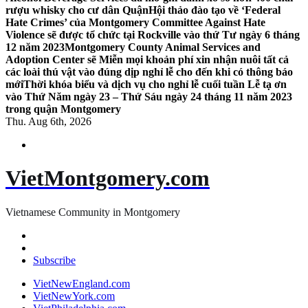
rượu whisky cho cư dân Quận
Hội thảo đào tạo về ‘Federal
Hate Crimes’ của Montgomery Committee Against Hate
Violence sẽ được tổ chức tại Rockville vào thứ Tư ngày 6 tháng
12 năm 2023
Montgomery County Animal Services and
Adoption Center sẽ Miễn mọi khoản phí xin nhận nuôi tất cả
các loài thú vật vào đúng dịp nghỉ lễ cho đến khi có thông báo
mới
Thời khóa biểu và dịch vụ cho nghỉ lễ cuối tuần Lễ tạ ơn
vào Thứ Năm ngày 23 – Thứ Sáu ngày 24 tháng 11 năm 2023
trong quận Montgomery
Thu. Aug 6th, 2026
VietMontgomery.com
Vietnamese Community in Montgomery
Subscribe
VietNewEngland.com
VietNewYork.com