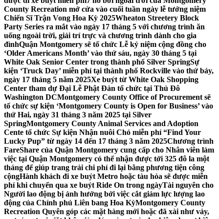
được đi xe buýt miễn phí
7 hồ bơi ngoài trời của Montgomery
County Recreation mở cửa vào cuối tuần ngày lễ tưởng niệm
Chiến Sĩ Trận Vong Hoa Kỳ 2025
Wheaton Streetery Block
Party Series ra mắt vào ngày 17 tháng 5 với chương trình ăn
uống ngoài trời, giải trí trực và chương trình dành cho gia
đình
Quận Montgomery sẽ tổ chức Lễ kỷ niệm cộng đồng cho
‘Older Americans Month’ vào thứ sáu, ngày 30 tháng 5 tại
White Oak Senior Center trong thành phố Silver Spring
Sự
kiện ‘Truck Day’ miễn phí tại thành phố Rockville vào thứ bảy,
ngày 17 tháng 5 năm 2025
Xe buýt từ White Oak Shopping
Center tham dự Đại Lễ Phật Đản tổ chức tại Thủ Đô
Washington DC
Montgomery County Office of Procurement sẽ
tổ chức sự kiện ‘Montgomery County is Open for Business’ vào
thứ Hai, ngày 31 tháng 3 năm 2025 tại Silver
Spring
Montgomery County Animal Services and Adoption
Cente tổ chức Sự kiện Nhận nuôi Chó miễn phí “Find Your
Lucky Pup” từ ngày 14 đến 17 tháng 3 năm 2025
Chương trình
FareShare của Quận Montgomery cung cấp cho Nhân viên làm
việc tại Quận Montgomery có thể nhận được tới 325 đô la một
tháng để giúp trang trải chi phí đi lại bằng phương tiện công
cộng
Hành khách đi xe buýt Metro hoặc tàu hỏa sẽ được miễn
phí khi chuyển qua xe buýt Ride On trong ngày
Tài nguyên cho
Người lao động bị ảnh hưởng bởi việc cắt giảm lực lượng lao
động của Chính phủ Liên bang Hoa Kỳ
Montgomery County
Recreation Quyên góp các mặt hàng mới hoặc đã xài như váy,