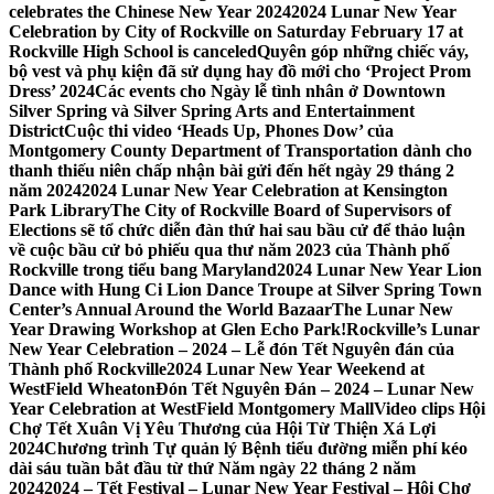
celebrates the Chinese New Year 2024
2024 Lunar New Year
Celebration by City of Rockville on Saturday February 17 at
Rockville High School is canceled
Quyên góp những chiếc váy,
bộ vest và phụ kiện đã sử dụng hay đồ mới cho ‘Project Prom
Dress’ 2024
Các events cho Ngày lễ tình nhân ở Downtown
Silver Spring và Silver Spring Arts and Entertainment
District
Cuộc thi video ‘Heads Up, Phones Dow’ của
Montgomery County Department of Transportation dành cho
thanh thiếu niên chấp nhận bài gửi đến hết ngày 29 tháng 2
năm 2024
2024 Lunar New Year Celebration at Kensington
Park Library
The City of Rockville Board of Supervisors of
Elections sẽ tổ chức diễn đàn thứ hai sau bầu cử để thảo luận
về cuộc bầu cử bỏ phiếu qua thư năm 2023 của Thành phố
Rockville trong tiểu bang Maryland
2024 Lunar New Year Lion
Dance with Hung Ci Lion Dance Troupe at Silver Spring Town
Center’s Annual Around the World Bazaar
The Lunar New
Year Drawing Workshop at Glen Echo Park!
Rockville’s Lunar
New Year Celebration – 2024 – Lễ đón Tết Nguyên đán của
Thành phố Rockville
2024 Lunar New Year Weekend at
WestField Wheaton
Đón Tết Nguyên Đán – 2024 – Lunar New
Year Celebration at WestField Montgomery Mall
Video clips Hội
Chợ Tết Xuân Vị Yêu Thương của Hội Từ Thiện Xá Lợi
2024
Chương trình Tự quản lý Bệnh tiểu đường miễn phí kéo
dài sáu tuần bắt đầu từ thứ Năm ngày 22 tháng 2 năm
2024
2024 – Tết Festival – Lunar New Year Festival – Hội Chợ