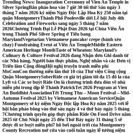
Trending News:
Inauguration Ceremony of Vien An Temple in
Silver Spring
Bắn pháo hoa vào 7 giờ 30 tối thứ Sáu ngày 3
tháng 7 năm 2026 kỷ niệm Ngày Độc Lập Hoa Kỳ 250 năm tại
quận Montgomery
Thành Phố Poolesville dời Lễ hội July 4th
Celebration and Fireworks sang ngày 5 tháng 7 năm
2026
Chương Trình Đại Lễ Phật Đản 2026 tại Chùa Viên Ân
trong Thành Phố Silver Spring ở Tiểu bang
Maryland
Vegetarian Vietnamese pancake/ crepe (bánh xèo
chay) Fundraising Event at Viên Ân Temple
Middle Eastern
American Heritage Month
Taste of Wheaton: Maryland’s
Culinary & Culture Festival 2026 đang Nhận đơn Ghi danh từ
các Nhà hàng, Người bán thực phẩm, Nghệ nhân và các Đơn vị
Triển lãm Cộng đồng
Hội nghị truyện tranh miễn phí
MoComCon thường niên lần thứ 10 của Thư viện Công cộng
Quận Montgomery
SoberRide có giá trị giảm tối đa 15 đô la của
Lyft và Các xe buýt Ride On là chương trình đưa đón về nhà
miễn phí trong dịp lễ Thánh Patrick
Tet 2026 Program at Vien
An Buddhist Association
Tết Trung Thu – Moon Festival – Mid-
Autumn Festival 2025 by Vietnamese American Service
Quận
Montgomery sẽ kỷ niệm Ngày Độc lập Hoa Kỳ năm 2025 với lễ
hội bắn pháo bông vào thứ sáu ngày 4 và thứ bảy ngày 5 tháng
7
Chương trình quyên góp thực phẩm Ride On Food Drive năm
2025 từ Chủ Nhật ngày 25 đến Thứ Bảy ngày 31 tháng 5 sẽ
được đi xe buýt miễn phí
7 hồ bơi ngoài trời của Montgomery
County Recreation mở cửa vào cuối tuần ngày lễ tưởng niệm