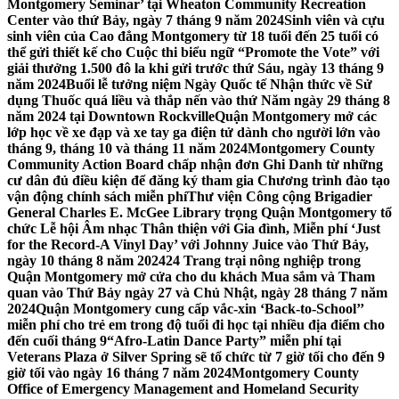
Montgomery Seminar’ tại Wheaton Community Recreation
Center vào thứ Bảy, ngày 7 tháng 9 năm 2024
Sinh viên và cựu
sinh viên của Cao đẳng Montgomery từ 18 tuổi đến 25 tuổi có
thể gửi thiết kế cho Cuộc thi biểu ngữ “Promote the Vote” với
giải thưởng 1.500 đô la khi gửi trước thứ Sáu, ngày 13 tháng 9
năm 2024
Buổi lễ tưởng niệm Ngày Quốc tế Nhận thức về Sử
dụng Thuốc quá liều và thắp nến vào thứ Năm ngày 29 tháng 8
năm 2024 tại Downtown Rockville
Quận Montgomery mở các
lớp học về xe đạp và xe tay ga điện tử dành cho người lớn vào
tháng 9, tháng 10 và tháng 11 năm 2024
Montgomery County
Community Action Board chấp nhận đơn Ghi Danh từ những
cư dân đủ điều kiện để đăng ký tham gia Chương trình đào tạo
vận động chính sách miễn phí
Thư viện Công cộng Brigadier
General Charles E. McGee Library trọng Quận Montgomery tổ
chức Lễ hội Âm nhạc Thân thiện với Gia đình, Miễn phí ‘Just
for the Record-A Vinyl Day’ với Johnny Juice vào Thứ Bảy,
ngày 10 tháng 8 năm 2024
24 Trang trại nông nghiệp trong
Quận Montgomery mở cửa cho du khách Mua sắm và Tham
quan vào Thứ Bảy ngày 27 và Chủ Nhật, ngày 28 tháng 7 năm
2024
Quận Montgomery cung cấp vắc-xin ‘Back-to-School’’
miễn phí cho trẻ em trong độ tuổi đi học tại nhiều địa điểm cho
đến cuối tháng 9
“Afro-Latin Dance Party” miễn phí tại
Veterans Plaza ở Silver Spring sẽ tổ chức từ 7 giờ tối cho đến 9
giờ tối vào ngày 16 tháng 7 năm 2024
Montgomery County
Office of Emergency Management and Homeland Security