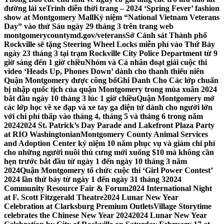
đường lái xe
Trình diễn thời trang – 2024 ‘Spring Fever’ fashion
show at Montgomery Mall
Kỷ niệm “National Vietnam Veterans
Day” vào thứ Sáu ngày 29 tháng 3 trên trang web
montgomerycountymd.gov/veterans
Sở Cảnh sát Thành phố
Rockville sẽ tặng Steering Wheel Locks miễn phí vào Thứ Bảy
ngày 23 tháng 3 tại trạm Rockville City Police Department từ 9
giờ sáng đến 1 giờ chiều
Nhóm và Cá nhân đoạt giải cuộc thi
video ‘Heads Up, Phones Down’ dành cho thanh thiếu niên
Quận Montgomery được công bố
Ghi Danh Cho Các lớp chuẩn
bị nhập quốc tịch của quận Montgomery trong mùa xuân 2024
bắt đầu ngày 10 tháng 3 lúc 1 giờ chiều
Quận Montgomery mở
các lớp học về xe đạp và xe tay ga điện tử dành cho người lớn
với chi phí thấp vào tháng 4, tháng 5 và tháng 6 trong năm
2024
2024 St. Patrick’s Day Parade and Lakefront Plaza Party
at RIO Washingtonian
Montgomery County Animal Services
and Adoption Center kỷ niệm 10 năm phục vụ và giảm chi phí
cho những người nuôi thú cưng mới xuống $10 mà không cần
hẹn trước bắt đầu từ ngày 1 đến ngày 10 tháng 3 năm
2024
Quận Montgomery tổ chức cuộc thi ‘Girl Power Contest’
2024 lần thứ bảy từ ngày 1 đến ngày 31 tháng 3
2024
Community Resource Fair & Forum
2024 International Night
at F. Scott Fitzgerald Theatre
2024 Lunar New Year
Celebration at Clarksburg Premium Outlets
Village Storytime
celebrates the Chinese New Year 2024
2024 Lunar New Year