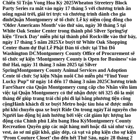
Chiến Sĩ Trận Vong Hoa Kỳ 2025
Wheaton Streetery Block
Party Series ra mắt vào ngày 17 tháng 5 với chương trình ăn
uống ngoài trời, giải trí trực và chương trình dành cho gia
đình
Quận Montgomery sẽ tổ chức Lễ kỷ niệm cộng đồng cho
‘Older Americans Month’ vào thứ sáu, ngày 30 tháng 5 tại
White Oak Senior Center trong thành phố Silver Spring
Sự
kiện ‘Truck Day’ miễn phí tại thành phố Rockville vào thứ bảy,
ngày 17 tháng 5 năm 2025
Xe buýt từ White Oak Shopping
Center tham dự Đại Lễ Phật Đản tổ chức tại Thủ Đô
Washington DC
Montgomery County Office of Procurement sẽ
tổ chức sự kiện ‘Montgomery County is Open for Business’ vào
thứ Hai, ngày 31 tháng 3 năm 2025 tại Silver
Spring
Montgomery County Animal Services and Adoption
Cente tổ chức Sự kiện Nhận nuôi Chó miễn phí “Find Your
Lucky Pup” từ ngày 14 đến 17 tháng 3 năm 2025
Chương trình
FareShare của Quận Montgomery cung cấp cho Nhân viên làm
việc tại Quận Montgomery có thể nhận được tới 325 đô la một
tháng để giúp trang trải chi phí đi lại bằng phương tiện công
cộng
Hành khách đi xe buýt Metro hoặc tàu hỏa sẽ được miễn
phí khi chuyển qua xe buýt Ride On trong ngày
Tài nguyên cho
Người lao động bị ảnh hưởng bởi việc cắt giảm lực lượng lao
động của Chính phủ Liên bang Hoa Kỳ
Montgomery County
Recreation Quyên góp các mặt hàng mới hoặc đã xài như váy,
vest, áo sơ mi giặt khô, giày dép, cà vạt và phụ kiện cho sự kiện
‘Prom Couture Closet’ cho đến hết Thứ Sáu, ngày 28 tháng 2