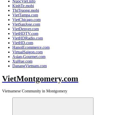
NuocViet.info
KinhTe.mobi
ThiTruong.mobi
VietTampa.com
VietChicago.com
VietSanJose.com
VietDenver.com
VietHDTV.com
VietHDRadio.com
VietHD.com
HanoiEcommerce.com
VirtualSaigon.com
Asian-Gourmet.com
XuHue.com
DanangVietnam.com
VietMontgomery.com
Vietnamese Community in Montgomery