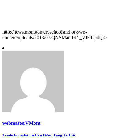
http://news.montgomeryschoolsmd.org/wp-
content/uploads/2013/07/QNSMar1015_VIET.pdf]]>
webmasterVMont
Post
Trade Foundation Cần Được Tặng Xe Hơi