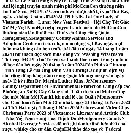
Thừa và Lễ Phật trong NgàyTết Giáp Thìn 2024 tại Chùa Viên
Ân
Hội nghị truyện tranh miễn phí MoComCon thường niên
lần thứ 8 của MCPL ở Germantown được dời lại vào Thứ Bảy,
ngày 2 tháng 3 năm 2024
2024 Tết Festival at Our Lady of
Vietnam Parish – Lunar New Year Festival – Hội Chợ Tết Giáo
Xứ Mẹ Việt Nam
Hội nghị truyện tranh miễn phí MoComCon
thường niên lần thứ 8 của Thư viện Công cộng Quận
Montgomery
Montgomery County Animal Services and
Adoption Center mở cửa nhận nuôi động vật Bảy ngày một
tuần mà không cần hẹn trước bắt đầu từ ngày 14 tháng 1 năm
2024
Thử thách đọc sách mùa đông với Washing Wizards và
Thư viện MCPL cho Trẻ em và thanh thiếu niên trong độ tuổi
đi học đến hết ngày 20 tháng 3 năm 2024
Cáo Phó và Chương
Trình Tang Lễ của Ông Đinh Văn Cương
Các dự án dịch vụ
cho cộng đồng hàng năm trong Quận Montgomery vào ngày
ngày lễ kỷ niệm Dr. Martin Luther King, Jr
Montgomery
County Department of Environmental Protection Cung cấp các
Phương án Xử lý Cây Giáng sinh Thân thiện với Môi trường
cho một Năm Mới Xanh
Lịch nghỉ lễ của Quận Montgomery
cho Cuối tuần Năm Mới Chủ nhật, ngày 31 tháng 12 Năm 2023
và Thứ Hai, ngày 1 tháng 1 Năm 2024
Pictures and Video Clips
Christmas Party 2023 of Vietnamese Literary and Artistic Club
– Nhà Việt Nam vùng Hoa Thịnh Đốn
Montgomery County’s
Alcohol Beverage Services đã mở ghi danh xổ số hơn 400 chai
rượu whisky cho cư dân Quận
Hội thảo đào tạo về ‘Federal