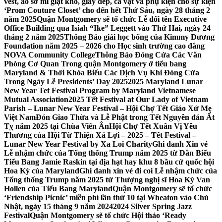
vest, áo sơ mi giặt khô, giày dép, cà vạt và phụ kiện cho sự kiện
‘Prom Couture Closet’ cho đến hết Thứ Sáu, ngày 28 tháng 2
năm 2025
Quận Montgomery sẽ tổ chức Lễ đổi tên Executive
Office Building qua Isiah “Ike” Leggett vào Thứ Hai, ngày 24
tháng 2 năm 2025
Thông Báo giải học bổng của Kimmy Dương
Foundation năm 2025 – 2026 cho Học sinh trường cao đẳng
NOVA Community College
Thông Báo Đóng Cửa Các Văn
Phòng Cơ Quan Trong quận Montgomery ở tiểu bang
Maryland & Thời Khóa Biểu Các Dịch Vụ Khi Đóng Cửa
Trong Ngày Lễ Presidents’ Day 2025
2025 Maryland Lunar
New Year Tet Festival Program by Maryland Vietnamese
Mutual Association
2025 Tết Festival at Our Lady of Vietnam
Parish – Lunar New Year Festival – Hội Chợ Tết Giáo Xứ Mẹ
Việt Nam
Đón Giao Thừa và Lễ Phật trong Tết Nguyên đán Ất
Tỵ năm 2025 tại Chùa Viên Ân
Hội Chợ Tết Xuân Vị Yêu
Thương của Hội Từ Thiện Xá Lợi – 2025 – Tết Festival –
Lunar New Year Festival by Xa Loi Charity
Ghi danh Xin vé
Lễ nhậm chức của Tổng thống Trump năm 2025 từ Dân Biểu
Tiểu Bang Jamie Raskin tại địa hạt hay khu 8 bầu cử quốc hội
Hoa Kỳ của Maryland
Ghi danh xin vé đi coi Lễ nhậm chức của
Tổng thống Trump năm 2025 từ Thượng nghị sĩ Hoa Kỳ Van
Hollen của Tiểu Bang Maryland
Quận Montgomery sẽ tổ chức
‘Friendship Picnic’ miễn phí lần thứ 10 tại Wheaton vào Chủ
Nhật, ngày 15 tháng 9 năm 2024
2024 Silver Spring Jazz
Festival
Quận Montgomery sẽ tổ chức Hội thảo ‘Ready