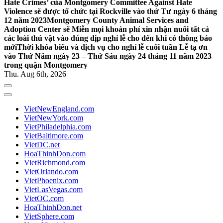
Hate Crimes’ của Montgomery Committee Against Hate
Violence sẽ được tổ chức tại Rockville vào thứ Tư ngày 6 tháng
12 năm 2023
Montgomery County Animal Services and
Adoption Center sẽ Miễn mọi khoản phí xin nhận nuôi tất cả
các loài thú vật vào đúng dịp nghỉ lễ cho đến khi có thông báo
mới
Thời khóa biểu và dịch vụ cho nghỉ lễ cuối tuần Lễ tạ ơn
vào Thứ Năm ngày 23 – Thứ Sáu ngày 24 tháng 11 năm 2023
trong quận Montgomery
Thu. Aug 6th, 2026
VietNewEngland.com
VietNewYork.com
VietPhiladelphia.com
VietBaltimore.com
VietDC.net
HoaThinhDon.com
VietRichmond.com
VietOrlando.com
VietPhoenix.com
VietLasVegas.com
VietOC.com
HoaThinhDon.net
VietSphere.com