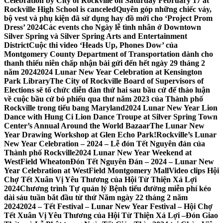
Celebration by City of Rockville on Saturday February 17 at
Rockville High School is canceled
Quyên góp những chiếc váy,
bộ vest và phụ kiện đã sử dụng hay đồ mới cho ‘Project Prom
Dress’ 2024
Các events cho Ngày lễ tình nhân ở Downtown
Silver Spring và Silver Spring Arts and Entertainment
District
Cuộc thi video ‘Heads Up, Phones Dow’ của
Montgomery County Department of Transportation dành cho
thanh thiếu niên chấp nhận bài gửi đến hết ngày 29 tháng 2
năm 2024
2024 Lunar New Year Celebration at Kensington
Park Library
The City of Rockville Board of Supervisors of
Elections sẽ tổ chức diễn đàn thứ hai sau bầu cử để thảo luận
về cuộc bầu cử bỏ phiếu qua thư năm 2023 của Thành phố
Rockville trong tiểu bang Maryland
2024 Lunar New Year Lion
Dance with Hung Ci Lion Dance Troupe at Silver Spring Town
Center’s Annual Around the World Bazaar
The Lunar New
Year Drawing Workshop at Glen Echo Park!
Rockville’s Lunar
New Year Celebration – 2024 – Lễ đón Tết Nguyên đán của
Thành phố Rockville
2024 Lunar New Year Weekend at
WestField Wheaton
Đón Tết Nguyên Đán – 2024 – Lunar New
Year Celebration at WestField Montgomery Mall
Video clips Hội
Chợ Tết Xuân Vị Yêu Thương của Hội Từ Thiện Xá Lợi
2024
Chương trình Tự quản lý Bệnh tiểu đường miễn phí kéo
dài sáu tuần bắt đầu từ thứ Năm ngày 22 tháng 2 năm
2024
2024 – Tết Festival – Lunar New Year Festival – Hội Chợ
Tết Xuân Vị Yêu Thương của Hội Từ Thiện Xá Lợi –
Đón Giao