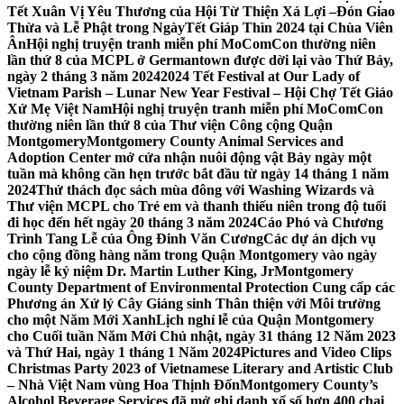
Tết Xuân Vị Yêu Thương của Hội Từ Thiện Xá Lợi –
Đón Giao
Thừa và Lễ Phật trong NgàyTết Giáp Thìn 2024 tại Chùa Viên
Ân
Hội nghị truyện tranh miễn phí MoComCon thường niên
lần thứ 8 của MCPL ở Germantown được dời lại vào Thứ Bảy,
ngày 2 tháng 3 năm 2024
2024 Tết Festival at Our Lady of
Vietnam Parish – Lunar New Year Festival – Hội Chợ Tết Giáo
Xứ Mẹ Việt Nam
Hội nghị truyện tranh miễn phí MoComCon
thường niên lần thứ 8 của Thư viện Công cộng Quận
Montgomery
Montgomery County Animal Services and
Adoption Center mở cửa nhận nuôi động vật Bảy ngày một
tuần mà không cần hẹn trước bắt đầu từ ngày 14 tháng 1 năm
2024
Thử thách đọc sách mùa đông với Washing Wizards và
Thư viện MCPL cho Trẻ em và thanh thiếu niên trong độ tuổi
đi học đến hết ngày 20 tháng 3 năm 2024
Cáo Phó và Chương
Trình Tang Lễ của Ông Đinh Văn Cương
Các dự án dịch vụ
cho cộng đồng hàng năm trong Quận Montgomery vào ngày
ngày lễ kỷ niệm Dr. Martin Luther King, Jr
Montgomery
County Department of Environmental Protection Cung cấp các
Phương án Xử lý Cây Giáng sinh Thân thiện với Môi trường
cho một Năm Mới Xanh
Lịch nghỉ lễ của Quận Montgomery
cho Cuối tuần Năm Mới Chủ nhật, ngày 31 tháng 12 Năm 2023
và Thứ Hai, ngày 1 tháng 1 Năm 2024
Pictures and Video Clips
Christmas Party 2023 of Vietnamese Literary and Artistic Club
– Nhà Việt Nam vùng Hoa Thịnh Đốn
Montgomery County’s
Alcohol Beverage Services đã mở ghi danh xổ số hơn 400 chai