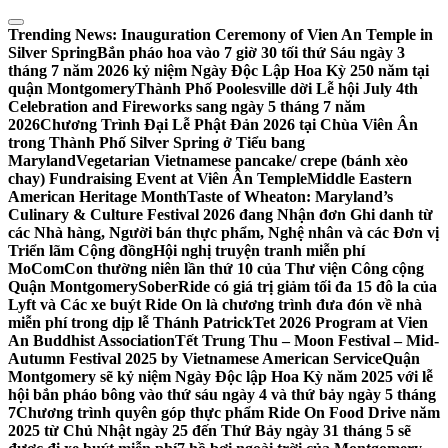
Skip
to
Trending News:
Inauguration Ceremony of Vien An Temple in
content
Silver Spring
Bắn pháo hoa vào 7 giờ 30 tối thứ Sáu ngày 3
tháng 7 năm 2026 kỷ niệm Ngày Độc Lập Hoa Kỳ 250 năm tại
quận Montgomery
Thành Phố Poolesville dời Lễ hội July 4th
Celebration and Fireworks sang ngày 5 tháng 7 năm
2026
Chương Trình Đại Lễ Phật Đản 2026 tại Chùa Viên Ân
trong Thành Phố Silver Spring ở Tiểu bang
Maryland
Vegetarian Vietnamese pancake/ crepe (bánh xèo
chay) Fundraising Event at Viên Ân Temple
Middle Eastern
American Heritage Month
Taste of Wheaton: Maryland’s
Culinary & Culture Festival 2026 đang Nhận đơn Ghi danh từ
các Nhà hàng, Người bán thực phẩm, Nghệ nhân và các Đơn vị
Triển lãm Cộng đồng
Hội nghị truyện tranh miễn phí
MoComCon thường niên lần thứ 10 của Thư viện Công cộng
Quận Montgomery
SoberRide có giá trị giảm tối đa 15 đô la của
Lyft và Các xe buýt Ride On là chương trình đưa đón về nhà
miễn phí trong dịp lễ Thánh Patrick
Tet 2026 Program at Vien
An Buddhist Association
Tết Trung Thu – Moon Festival – Mid-
Autumn Festival 2025 by Vietnamese American Service
Quận
Montgomery sẽ kỷ niệm Ngày Độc lập Hoa Kỳ năm 2025 với lễ
hội bắn pháo bông vào thứ sáu ngày 4 và thứ bảy ngày 5 tháng
7
Chương trình quyên góp thực phẩm Ride On Food Drive năm
2025 từ Chủ Nhật ngày 25 đến Thứ Bảy ngày 31 tháng 5 sẽ