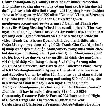
Church
Montgomery County Office of Consumer Protection
Thông Báo các chủ nhà về nguy cơ gia tăng các trò lừa đảo lát
đường lái xe
Trình diễn thời trang – 2024 ‘Spring Fever’ fashion
show at Montgomery Mall
Kỷ niệm “National Vietnam Veterans
Day” vào thứ Sáu ngày 29 tháng 3 trên trang web
montgomerycountymd.gov/veterans
Sở Cảnh sát Thành phố
Rockville sẽ tặng Steering Wheel Locks miễn phí vào Thứ Bảy
ngày 23 tháng 3 tại trạm Rockville City Police Department từ 9
giờ sáng đến 1 giờ chiều
Nhóm và Cá nhân đoạt giải cuộc thi
video ‘Heads Up, Phones Down’ dành cho thanh thiếu niên
Quận Montgomery được công bố
Ghi Danh Cho Các lớp chuẩn
bị nhập quốc tịch của quận Montgomery trong mùa xuân 2024
bắt đầu ngày 10 tháng 3 lúc 1 giờ chiều
Quận Montgomery mở
các lớp học về xe đạp và xe tay ga điện tử dành cho người lớn
với chi phí thấp vào tháng 4, tháng 5 và tháng 6 trong năm
2024
2024 St. Patrick’s Day Parade and Lakefront Plaza Party
at RIO Washingtonian
Montgomery County Animal Services
and Adoption Center kỷ niệm 10 năm phục vụ và giảm chi phí
cho những người nuôi thú cưng mới xuống $10 mà không cần
hẹn trước bắt đầu từ ngày 1 đến ngày 10 tháng 3 năm
2024
Quận Montgomery tổ chức cuộc thi ‘Girl Power Contest’
2024 lần thứ bảy từ ngày 1 đến ngày 31 tháng 3
2024
Community Resource Fair & Forum
2024 International Night
at F. Scott Fitzgerald Theatre
2024 Lunar New Year
Celebration at Clarksburg Premium Outlets
Village Storytime