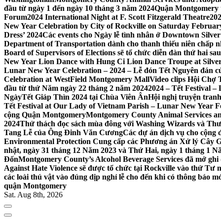
đầu từ ngày 1 đến ngày 10 tháng 3 năm 2024
Quận Montgomery tổ
Forum
2024 International Night at F. Scott Fitzgerald Theatre
202
New Year Celebration by City of Rockville on Saturday February 
Dress’ 2024
Các events cho Ngày lễ tình nhân ở Downtown Silver 
Department of Transportation dành cho thanh thiếu niên chấp n
Board of Supervisors of Elections sẽ tổ chức diễn đàn thứ hai 
New Year Lion Dance with Hung Ci Lion Dance Troupe at Silve
Lunar New Year Celebration – 2024 – Lễ đón Tết Nguyên đán c
Celebration at WestField Montgomery Mall
Video clips Hội Chợ
đầu từ thứ Năm ngày 22 tháng 2 năm 2024
2024 – Tết Festival 
NgàyTết Giáp Thìn 2024 tại Chùa Viên Ân
Hội nghị truyện tra
Tết Festival at Our Lady of Vietnam Parish – Lunar New Year 
cộng Quận Montgomery
Montgomery County Animal Services an
2024
Thử thách đọc sách mùa đông với Washing Wizards và Thư v
Tang Lễ của Ông Đinh Văn Cương
Các dự án dịch vụ cho cộng 
Environmental Protection Cung cấp các Phương án Xử lý Cây 
nhật, ngày 31 tháng 12 Năm 2023 và Thứ Hai, ngày 1 tháng 1 N
Đốn
Montgomery County’s Alcohol Beverage Services đã mở ghi
Against Hate Violence sẽ được tổ chức tại Rockville vào thứ Tư
các loài thú vật vào đúng dịp nghỉ lễ cho đến khi có thông báo m
quận Montgomery
Sat. Aug 8th, 2026