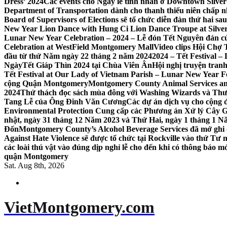
Dress’ 2024
Các events cho Ngày lễ tình nhân ở Downtown Silver 
Department of Transportation dành cho thanh thiếu niên chấp n
Board of Supervisors of Elections sẽ tổ chức diễn đàn thứ hai 
New Year Lion Dance with Hung Ci Lion Dance Troupe at Silve
Lunar New Year Celebration – 2024 – Lễ đón Tết Nguyên đán c
Celebration at WestField Montgomery Mall
Video clips Hội Chợ
đầu từ thứ Năm ngày 22 tháng 2 năm 2024
2024 – Tết Festival 
NgàyTết Giáp Thìn 2024 tại Chùa Viên Ân
Hội nghị truyện tra
Tết Festival at Our Lady of Vietnam Parish – Lunar New Year 
cộng Quận Montgomery
Montgomery County Animal Services an
2024
Thử thách đọc sách mùa đông với Washing Wizards và Thư v
Tang Lễ của Ông Đinh Văn Cương
Các dự án dịch vụ cho cộng 
Environmental Protection Cung cấp các Phương án Xử lý Cây 
nhật, ngày 31 tháng 12 Năm 2023 và Thứ Hai, ngày 1 tháng 1 N
Đốn
Montgomery County’s Alcohol Beverage Services đã mở ghi
Against Hate Violence sẽ được tổ chức tại Rockville vào thứ Tư
các loài thú vật vào đúng dịp nghỉ lễ cho đến khi có thông báo m
quận Montgomery
Sat. Aug 8th, 2026
VietMontgomery.com