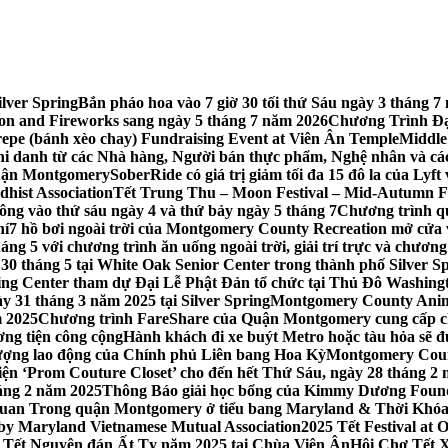
lver Spring
Bắn pháo hoa vào 7 giờ 30 tối thứ Sáu ngày 3 tháng
tion and Fireworks sang ngày 5 tháng 7 năm 2026
Chương Trình Đại
repe (bánh xèo chay) Fundraising Event at Viên Ân Temple
Middle
hi danh từ các Nhà hàng, Người bán thực phẩm, Nghệ nhân và cá
uận Montgomery
SoberRide có giá trị giảm tối đa 15 đô la của Ly
hist Association
Tết Trung Thu – Moon Festival – Mid-Autumn Fe
ông vào thứ sáu ngày 4 và thứ bảy ngày 5 tháng 7
Chương trình q
hí
7 hồ bơi ngoài trời của Montgomery County Recreation mở cửa 
ng 5 với chương trình ăn uống ngoài trời, giải trí trực và chương
30 tháng 5 tại White Oak Senior Center trong thành phố Silver S
ing Center tham dự Đại Lễ Phật Đản tổ chức tại Thủ Đô Washin
y 31 tháng 3 năm 2025 tại Silver Spring
Montgomery County Anima
m 2025
Chương trình FareShare của Quận Montgomery cung cấp ch
ương tiện công cộng
Hành khách đi xe buýt Metro hoặc tàu hỏa sẽ đ
 lượng lao động của Chính phủ Liên bang Hoa Kỳ
Montgomery Count
ự kiện ‘Prom Couture Closet’ cho đến hết Thứ Sáu, ngày 28 tháng 2
háng 2 năm 2025
Thông Báo giải học bổng của Kimmy Dương Found
n Trong quận Montgomery ở tiểu bang Maryland & Thời Khóa B
by Maryland Vietnamese Mutual Association
2025 Tết Festival at
 Tết Nguyên đán Ất Tỵ năm 2025 tại Chùa Viên Ân
Hội Chợ Tết X