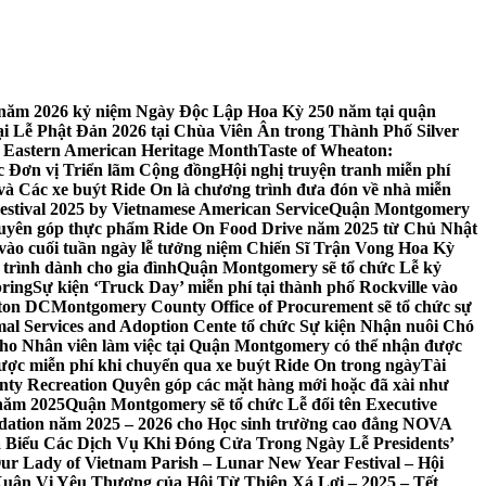
 7 năm 2026 kỷ niệm Ngày Độc Lập Hoa Kỳ 250 năm tại quận
 Lễ Phật Đản 2026 tại Chùa Viên Ân trong Thành Phố Silver
 Eastern American Heritage Month
Taste of Wheaton:
c Đơn vị Triển lãm Cộng đồng
Hội nghị truyện tranh miễn phí
ft và Các xe buýt Ride On là chương trình đưa đón về nhà miễn
stival 2025 by Vietnamese American Service
Quận Montgomery
uyên góp thực phẩm Ride On Food Drive năm 2025 từ Chủ Nhật
vào cuối tuần ngày lễ tưởng niệm Chiến Sĩ Trận Vong Hoa Kỳ
 trình dành cho gia đình
Quận Montgomery sẽ tổ chức Lễ kỷ
pring
Sự kiện ‘Truck Day’ miễn phí tại thành phố Rockville vào
gton DC
Montgomery County Office of Procurement sẽ tổ chức sự
l Services and Adoption Cente tổ chức Sự kiện Nhận nuôi Chó
o Nhân viên làm việc tại Quận Montgomery có thể nhận được
ược miễn phí khi chuyển qua xe buýt Ride On trong ngày
Tài
y Recreation Quyên góp các mặt hàng mới hoặc đã xài như
 năm 2025
Quận Montgomery sẽ tổ chức Lễ đổi tên Executive
ation năm 2025 – 2026 cho Học sinh trường cao đẳng NOVA
iểu Các Dịch Vụ Khi Đóng Cửa Trong Ngày Lễ Presidents’
 Our Lady of Vietnam Parish – Lunar New Year Festival – Hội
uân Vị Yêu Thương của Hội Từ Thiện Xá Lợi – 2025 – Tết