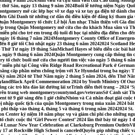
 tháng 9 năm 2024
Sinh viên và cựu sinh viên của Cao đẳng Montgom
ớc thứ Sáu, ngày 13 tháng 9 năm 2024
Buổi lễ tưởng niệm Ngày Quố
tgomery mở các lớp học về xe đạp và xe tay ga điện tử dành cho
 Ghi Danh từ những cư dân đủ điều kiện để đăng ký tham gia C
uận Montgomery tổ chức Lễ hội Âm nhạc Thân thiện với Gia đình,
iệp trong Quận Montgomery mở cửa cho du khách Mua sắm và Th
ễn phí cho trẻ em trong độ tuổi đi học tại nhiều địa điểm cho đến
ào ngày 16 tháng 7 năm 2024
Montgomery County Office of Emergen
đến 8 giờ tối Chủ nhật ngày 23 tháng 6 năm 2024
2024 Scotland He
vào Thứ Tư ngày 19 tháng Sáu
Michael Hayes sẽ biểu diễn các bài h
, ngày 9 tháng 6 năm 2024
Quận Montgomery cung cấp thông tin cập
 tổ chức buổi mở cửa cho người tìm việc vào ngày 5 tháng 6 năm 
o’ miễn phí tại Công viên Ridge Road Recreational Park ở Germant
nâng cấp phần mềm chống trộm với Xe Hyundai trong ba ngày: T
 Kỳ năm 2024 từ Thứ Năm ngày 2 tháng 5 năm 2024, đến Thứ Nă
yland
Black April Commemoration 2024 by Youth Ministry Of Our
g các trò lừa đảo lát đường lái xe
Trình diễn thời trang – 2024 ‘
 trên trang web montgomerycountymd.gov/veterans
Sở Cảnh sát Th
nt từ 9 giờ sáng đến 1 giờ chiều
Nhóm và Cá nhân đoạt giải cuộc 
 nhập quốc tịch của quận Montgomery trong mùa xuân 2024 bắt đầ
i phí thấp vào tháng 4, tháng 5 và tháng 6 trong năm 2024
2024 St.
n Center kỷ niệm 10 năm phục vụ và giảm chi phí cho những ngư
 chức cuộc thi ‘Girl Power Contest’ 2024 lần thứ bảy từ ngày 1 
4 Lunar New Year Celebration at Clarksburg Premium Outlets
Vi
17 at Rockville High School is canceled
Quyên góp những chiếc vá