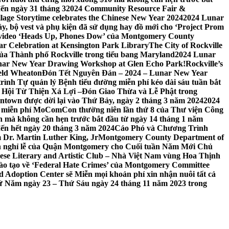
đến ngày 31 tháng 3
2024 Community Resource Fair &
llage Storytime celebrates the Chinese New Year 2024
2024 Lunar
y, bộ vest và phụ kiện đã sử dụng hay đồ mới cho ‘Project Prom
 video ‘Heads Up, Phones Dow’ của Montgomery County
r Celebration at Kensington Park Library
The City of Rockville
 của Thành phố Rockville trong tiểu bang Maryland
2024 Lunar
ar New Year Drawing Workshop at Glen Echo Park!
Rockville’s
eld Wheaton
Đón Tết Nguyên Đán – 2024 – Lunar New Year
ình Tự quản lý Bệnh tiểu đường miễn phí kéo dài sáu tuần bắt
a Hội Từ Thiện Xá Lợi –
Đón Giao Thừa và Lễ Phật trong
town được dời lại vào Thứ Bảy, ngày 2 tháng 3 năm 2024
2024
h miễn phí MoComCon thường niên lần thứ 8 của Thư viện Công
 mà không cần hẹn trước bắt đầu từ ngày 14 tháng 1 năm
ến hết ngày 20 tháng 3 năm 2024
Cáo Phó và Chương Trình
 Dr. Martin Luther King, Jr
Montgomery County Department of
h nghỉ lễ của Quận Montgomery cho Cuối tuần Năm Mới Chủ
mese Literary and Artistic Club – Nhà Việt Nam vùng Hoa Thịnh
đào tạo về ‘Federal Hate Crimes’ của Montgomery Committee
Adoption Center sẽ Miễn mọi khoản phí xin nhận nuôi tất cả
Thứ Năm ngày 23 – Thứ Sáu ngày 24 tháng 11 năm 2023 trong