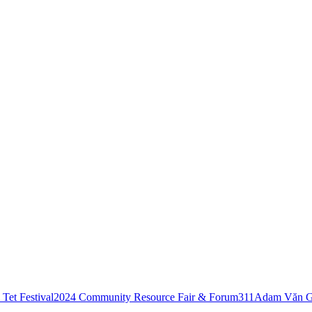
Tet Festival
2024 Community Resource Fair & Forum
311
Adam Văn G