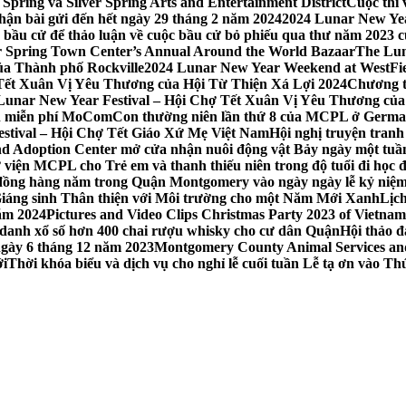
Spring và Silver Spring Arts and Entertainment District
Cuộc thi
hận bài gửi đến hết ngày 29 tháng 2 năm 2024
2024 Lunar New Yea
sau bầu cử để thảo luận về cuộc bầu cử bỏ phiếu qua thư năm 2023
r Spring Town Center’s Annual Around the World Bazaar
The Lun
ủa Thành phố Rockville
2024 Lunar New Year Weekend at WestFi
 Tết Xuân Vị Yêu Thương của Hội Từ Thiện Xá Lợi 2024
Chương tr
– Lunar New Year Festival – Hội Chợ Tết Xuân Vị Yêu Thương củ
nh miễn phí MoComCon thường niên lần thứ 8 của MCPL ở German
Festival – Hội Chợ Tết Giáo Xứ Mẹ Việt Nam
Hội nghị truyện tran
d Adoption Center mở cửa nhận nuôi động vật Bảy ngày một tuần
iện MCPL cho Trẻ em và thanh thiếu niên trong độ tuổi đi học đ
đồng hàng năm trong Quận Montgomery vào ngày ngày lễ kỷ niệm
Giáng sinh Thân thiện với Môi trường cho một Năm Mới Xanh
Lịc
ăm 2024
Pictures and Video Clips Christmas Party 2023 of Vietna
 danh xổ số hơn 400 chai rượu whisky cho cư dân Quận
Hội thảo 
 ngày 6 tháng 12 năm 2023
Montgomery County Animal Services and 
ới
Thời khóa biểu và dịch vụ cho nghỉ lễ cuối tuần Lễ tạ ơn vào 