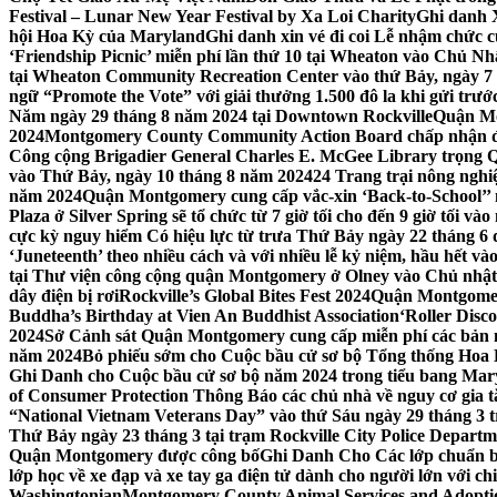
Festival – Lunar New Year Festival by Xa Loi Charity
Ghi danh 
hội Hoa Kỳ của Maryland
Ghi danh xin vé đi coi Lễ nhậm chức
‘Friendship Picnic’ miễn phí lần thứ 10 tại Wheaton vào Chủ Nh
tại Wheaton Community Recreation Center vào thứ Bảy, ngày 7
ngữ “Promote the Vote” với giải thưởng 1.500 đô la khi gửi trư
Năm ngày 29 tháng 8 năm 2024 tại Downtown Rockville
Quận Mon
2024
Montgomery County Community Action Board chấp nhận đơn
Công cộng Brigadier General Charles E. McGee Library trọng Q
vào Thứ Bảy, ngày 10 tháng 8 năm 2024
24 Trang trại nông ngh
năm 2024
Quận Montgomery cung cấp vắc-xin ‘Back-to-School’’ mi
Plaza ở Silver Spring sẽ tổ chức từ 7 giờ tối cho đến 9 giờ tối v
cực kỳ nguy hiểm Có hiệu lực từ trưa Thứ Bảy ngày 22 tháng 6 
‘Juneteenth’ theo nhiều cách và với nhiều lễ kỷ niệm, hầu hết 
tại Thư viện công cộng quận Montgomery ở Olney vào Chủ nhật
dây điện bị rơi
Rockville’s Global Bites Fest 2024
Quận Montgomery
Buddha’s Birthday at Vien An Buddhist Association
‘Roller Disc
2024
Sở Cảnh sát Quận Montgomery cung cấp miễn phí các bản 
năm 2024
Bỏ phiếu sớm cho Cuộc bầu cử sơ bộ Tổng thống Hoa
Ghi Danh cho Cuộc bầu cử sơ bộ năm 2024 trong tiểu bang Mar
of Consumer Protection Thông Báo các chủ nhà về nguy cơ gia tăn
“National Vietnam Veterans Day” vào thứ Sáu ngày 29 tháng 3
Thứ Bảy ngày 23 tháng 3 tại trạm Rockville City Police Departme
Quận Montgomery được công bố
Ghi Danh Cho Các lớp chuẩn bị
lớp học về xe đạp và xe tay ga điện tử dành cho người lớn với ch
Washingtonian
Montgomery County Animal Services and Adoptio