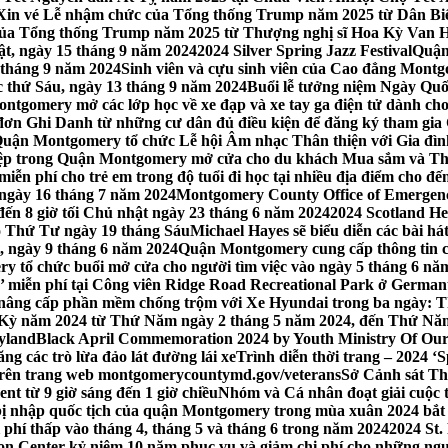
Xin vé Lễ nhậm chức của Tổng thống Trump năm 2025 từ Dân Biểu
 của Tổng thống Trump năm 2025 từ Thượng nghị sĩ Hoa Kỳ Van 
ật, ngày 15 tháng 9 năm 2024
2024 Silver Spring Jazz Festival
Quận
 tháng 9 năm 2024
Sinh viên và cựu sinh viên của Cao đẳng Montgom
ớc thứ Sáu, ngày 13 tháng 9 năm 2024
Buổi lễ tưởng niệm Ngày Quố
tgomery mở các lớp học về xe đạp và xe tay ga điện tử dành cho
 Ghi Danh từ những cư dân đủ điều kiện để đăng ký tham gia C
uận Montgomery tổ chức Lễ hội Âm nhạc Thân thiện với Gia đình,
iệp trong Quận Montgomery mở cửa cho du khách Mua sắm và Th
ễn phí cho trẻ em trong độ tuổi đi học tại nhiều địa điểm cho đến
ào ngày 16 tháng 7 năm 2024
Montgomery County Office of Emergen
đến 8 giờ tối Chủ nhật ngày 23 tháng 6 năm 2024
2024 Scotland He
vào Thứ Tư ngày 19 tháng Sáu
Michael Hayes sẽ biểu diễn các bài h
, ngày 9 tháng 6 năm 2024
Quận Montgomery cung cấp thông tin cập
 tổ chức buổi mở cửa cho người tìm việc vào ngày 5 tháng 6 năm 
o’ miễn phí tại Công viên Ridge Road Recreational Park ở Germant
nâng cấp phần mềm chống trộm với Xe Hyundai trong ba ngày: T
 Kỳ năm 2024 từ Thứ Năm ngày 2 tháng 5 năm 2024, đến Thứ Nă
yland
Black April Commemoration 2024 by Youth Ministry Of Our
g các trò lừa đảo lát đường lái xe
Trình diễn thời trang – 2024 ‘
 trên trang web montgomerycountymd.gov/veterans
Sở Cảnh sát Th
nt từ 9 giờ sáng đến 1 giờ chiều
Nhóm và Cá nhân đoạt giải cuộc 
 nhập quốc tịch của quận Montgomery trong mùa xuân 2024 bắt đầ
i phí thấp vào tháng 4, tháng 5 và tháng 6 trong năm 2024
2024 St.
n Center kỷ niệm 10 năm phục vụ và giảm chi phí cho những ngư