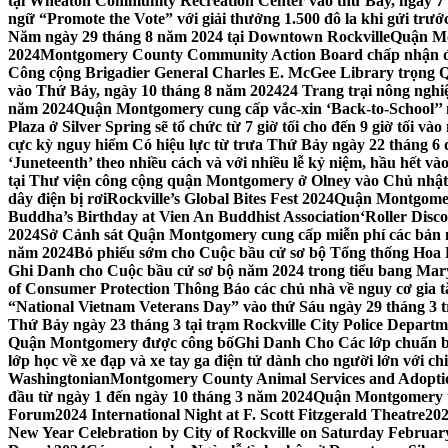
tại Wheaton Community Recreation Center vào thứ Bảy, ngày 7
ngữ “Promote the Vote” với giải thưởng 1.500 đô la khi gửi trư
Năm ngày 29 tháng 8 năm 2024 tại Downtown Rockville
Quận Mon
2024
Montgomery County Community Action Board chấp nhận đơn
Công cộng Brigadier General Charles E. McGee Library trọng Q
vào Thứ Bảy, ngày 10 tháng 8 năm 2024
24 Trang trại nông ngh
năm 2024
Quận Montgomery cung cấp vắc-xin ‘Back-to-School’’ mi
Plaza ở Silver Spring sẽ tổ chức từ 7 giờ tối cho đến 9 giờ tối v
cực kỳ nguy hiểm Có hiệu lực từ trưa Thứ Bảy ngày 22 tháng 6 
‘Juneteenth’ theo nhiều cách và với nhiều lễ kỷ niệm, hầu hết 
tại Thư viện công cộng quận Montgomery ở Olney vào Chủ nhật
dây điện bị rơi
Rockville’s Global Bites Fest 2024
Quận Montgomery
Buddha’s Birthday at Vien An Buddhist Association
‘Roller Disc
2024
Sở Cảnh sát Quận Montgomery cung cấp miễn phí các bản 
năm 2024
Bỏ phiếu sớm cho Cuộc bầu cử sơ bộ Tổng thống Hoa
Ghi Danh cho Cuộc bầu cử sơ bộ năm 2024 trong tiểu bang Mar
of Consumer Protection Thông Báo các chủ nhà về nguy cơ gia tăn
“National Vietnam Veterans Day” vào thứ Sáu ngày 29 tháng 3
Thứ Bảy ngày 23 tháng 3 tại trạm Rockville City Police Departme
Quận Montgomery được công bố
Ghi Danh Cho Các lớp chuẩn bị
lớp học về xe đạp và xe tay ga điện tử dành cho người lớn với ch
Washingtonian
Montgomery County Animal Services and Adoptio
đầu từ ngày 1 đến ngày 10 tháng 3 năm 2024
Quận Montgomery tổ
Forum
2024 International Night at F. Scott Fitzgerald Theatre
202
New Year Celebration by City of Rockville on Saturday February 