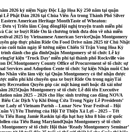
 7 năm 2026 kỷ niệm Ngày Độc Lập Hoa Kỳ 250 năm tại quận
 Lễ Phật Đản 2026 tại Chùa Viên Ân trong Thành Phố Silver
 Eastern American Heritage Month
Taste of Wheaton:
c Đơn vị Triển lãm Cộng đồng
Hội nghị truyện tranh miễn phí
ft và Các xe buýt Ride On là chương trình đưa đón về nhà miễn
stival 2025 by Vietnamese American Service
Quận Montgomery
uyên góp thực phẩm Ride On Food Drive năm 2025 từ Chủ Nhật
vào cuối tuần ngày lễ tưởng niệm Chiến Sĩ Trận Vong Hoa Kỳ
 trình dành cho gia đình
Quận Montgomery sẽ tổ chức Lễ kỷ
pring
Sự kiện ‘Truck Day’ miễn phí tại thành phố Rockville vào
gton DC
Montgomery County Office of Procurement sẽ tổ chức sự
l Services and Adoption Cente tổ chức Sự kiện Nhận nuôi Chó
o Nhân viên làm việc tại Quận Montgomery có thể nhận được
ược miễn phí khi chuyển qua xe buýt Ride On trong ngày
Tài
y Recreation Quyên góp các mặt hàng mới hoặc đã xài như
 năm 2025
Quận Montgomery sẽ tổ chức Lễ đổi tên Executive
ation năm 2025 – 2026 cho Học sinh trường cao đẳng NOVA
iểu Các Dịch Vụ Khi Đóng Cửa Trong Ngày Lễ Presidents’
 Our Lady of Vietnam Parish – Lunar New Year Festival – Hội
uân Vị Yêu Thương của Hội Từ Thiện Xá Lợi – 2025 – Tết
 Tiểu Bang Jamie Raskin tại địa hạt hay khu 8 bầu cử quốc
Hollen của Tiểu Bang Maryland
Quận Montgomery sẽ tổ chức
 Montgomery sẽ tổ chức Hội thảo ‘Ready Montgomery Seminar’