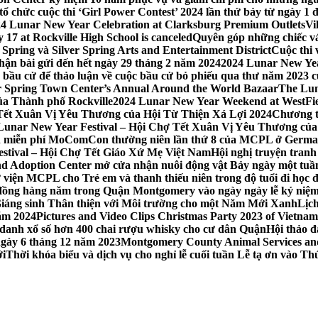
 chức cuộc thi ‘Girl Power Contest’ 2024 lần thứ bảy từ ngày 1 
4 Lunar New Year Celebration at Clarksburg Premium Outlets
Vi
17 at Rockville High School is canceled
Quyên góp những chiếc vá
Spring và Silver Spring Arts and Entertainment District
Cuộc thi
hận bài gửi đến hết ngày 29 tháng 2 năm 2024
2024 Lunar New Yea
sau bầu cử để thảo luận về cuộc bầu cử bỏ phiếu qua thư năm 2023
r Spring Town Center’s Annual Around the World Bazaar
The Lun
ủa Thành phố Rockville
2024 Lunar New Year Weekend at WestFi
 Tết Xuân Vị Yêu Thương của Hội Từ Thiện Xá Lợi 2024
Chương tr
– Lunar New Year Festival – Hội Chợ Tết Xuân Vị Yêu Thương củ
nh miễn phí MoComCon thường niên lần thứ 8 của MCPL ở German
Festival – Hội Chợ Tết Giáo Xứ Mẹ Việt Nam
Hội nghị truyện tran
d Adoption Center mở cửa nhận nuôi động vật Bảy ngày một tuần
iện MCPL cho Trẻ em và thanh thiếu niên trong độ tuổi đi học đ
đồng hàng năm trong Quận Montgomery vào ngày ngày lễ kỷ niệm
Giáng sinh Thân thiện với Môi trường cho một Năm Mới Xanh
Lịc
ăm 2024
Pictures and Video Clips Christmas Party 2023 of Vietna
 danh xổ số hơn 400 chai rượu whisky cho cư dân Quận
Hội thảo 
 ngày 6 tháng 12 năm 2023
Montgomery County Animal Services and 
ới
Thời khóa biểu và dịch vụ cho nghỉ lễ cuối tuần Lễ tạ ơn vào 