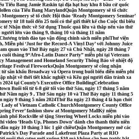
 Tiểu Bang Jamie Raskin tại địa hạt hay khu 8 bầu cử quốc
Hollen của Tiểu Bang Maryland
Quận Montgomery sẽ tổ chức
 Montgomery sẽ tổ chức Hội thảo ‘Ready Montgomery Seminar’
ery từ 18 tuổi đến 25 tuổi có thể gửi thiết kế cho Cuộc thi biểu
c tế Nhận thức về Sử dụng Thuốc quá liều và thắp nến vào thứ
 người lớn vào tháng 9, tháng 10 và tháng 11 năm
hương trình đào tạo vận động chính sách miễn phí
Thư viện
 Miễn phí ‘Just for the Record-A Vinyl Day’ với Johnny Juice
am quan vào Thứ Bảy ngày 27 và Chủ Nhật, ngày 28 tháng 7
 cuối tháng 9
“Afro-Latin Dance Party” miễn phí tại Veterans
cy Management and Homeland Security Thông Báo về nhiệt độ
ritage Festival Fireworks
Quận Montgomery sẽ công nhận
át từ sân khấu Broadway và Opera trong buổi biểu diễn miễn phí
 nhật về thời tiết khắc nghiệt và Kêu gọi người dân tránh xa
2024 tại County’s Executive Office Building
Celebration
own Buổi tối từ 6-8 giờ tối vào thứ Sáu, ngày 17 tháng 5 năm
hứ Năm ngày 9 , Thứ Sáu ngày 10 và Thứ Bảy ngày 11 tháng 5
m ngày 9 tháng 5 năm 2024
Thứ Ba ngày 23 tháng 4 là hạn chót
 Lady of Vietnam Catholic Church
Montgomery County Office
Spring Fever’ fashion show at Montgomery Mall
Kỷ niệm
ành phố Rockville sẽ tặng Steering Wheel Locks miễn phí vào
thi video ‘Heads Up, Phones Down’ dành cho thanh thiếu niên
u ngày 10 tháng 3 lúc 1 giờ chiều
Quận Montgomery mở các
 Patrick’s Day Parade and Lakefront Plaza Party at RIO
ời nuôi thú cưng mới xuống $10 mà không cần hẹn trước bắt