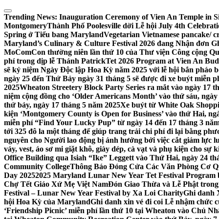
Skip
to
Trending News:
Inauguration Ceremony of Vien An Temple in Si
content
Montgomery
Thành Phố Poolesville dời Lễ hội July 4th Celebra
Spring ở Tiểu bang Maryland
Vegetarian Vietnamese pancake/ c
Maryland’s Culinary & Culture Festival 2026 đang Nhận đơn G
MoComCon thường niên lần thứ 10 của Thư viện Công cộng Q
phí trong dịp lễ Thánh Patrick
Tet 2026 Program at Vien An Budd
sẽ kỷ niệm Ngày Độc lập Hoa Kỳ năm 2025 với lễ hội bắn pháo b
ngày 25 đến Thứ Bảy ngày 31 tháng 5 sẽ được đi xe buýt miễn p
2025
Wheaton Streetery Block Party Series ra mắt vào ngày 17 thá
niệm cộng đồng cho ‘Older Americans Month’ vào thứ sáu, ngày 
thứ bảy, ngày 17 tháng 5 năm 2025
Xe buýt từ White Oak Shopp
kiện ‘Montgomery County is Open for Business’ vào thứ Hai, ngà
miễn phí “Find Your Lucky Pup” từ ngày 14 đến 17 tháng 3 nă
tới 325 đô la một tháng để giúp trang trải chi phí đi lại bằng ph
nguyên cho Người lao động bị ảnh hưởng bởi việc cắt giảm lực
váy, vest, áo sơ mi giặt khô, giày dép, cà vạt và phụ kiện cho s
Office Building qua Isiah “Ike” Leggett vào Thứ Hai, ngày 24 t
Community College
Thông Báo Đóng Cửa Các Văn Phòng Cơ Qua
Day 2025
2025 Maryland Lunar New Year Tet Festival Program 
Chợ Tết Giáo Xứ Mẹ Việt Nam
Đón Giao Thừa và Lễ Phật trong
Festival – Lunar New Year Festival by Xa Loi Charity
Ghi danh 
hội Hoa Kỳ của Maryland
Ghi danh xin vé đi coi Lễ nhậm chức
‘Friendship Picnic’ miễn phí lần thứ 10 tại Wheaton vào Chủ Nh