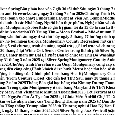
lver Spring
Bắn pháo hoa vào 7 giờ 30 tối thứ Sáu ngày 3 tháng
tion and Fireworks sang ngày 5 tháng 7 năm 2026
Chương Trình Đại
repe (bánh xèo chay) Fundraising Event at Viên Ân Temple
Middle
hi danh từ các Nhà hàng, Người bán thực phẩm, Nghệ nhân và cá
uận Montgomery
SoberRide có giá trị giảm tối đa 15 đô la của Ly
hist Association
Tết Trung Thu – Moon Festival – Mid-Autumn Fe
ông vào thứ sáu ngày 4 và thứ bảy ngày 5 tháng 7
Chương trình q
hí
7 hồ bơi ngoài trời của Montgomery County Recreation mở cửa 
ng 5 với chương trình ăn uống ngoài trời, giải trí trực và chương
30 tháng 5 tại White Oak Senior Center trong thành phố Silver S
ing Center tham dự Đại Lễ Phật Đản tổ chức tại Thủ Đô Washin
y 31 tháng 3 năm 2025 tại Silver Spring
Montgomery County Anima
m 2025
Chương trình FareShare của Quận Montgomery cung cấp ch
ương tiện công cộng
Hành khách đi xe buýt Metro hoặc tàu hỏa sẽ đ
 lượng lao động của Chính phủ Liên bang Hoa Kỳ
Montgomery Count
ự kiện ‘Prom Couture Closet’ cho đến hết Thứ Sáu, ngày 28 tháng 2
háng 2 năm 2025
Thông Báo giải học bổng của Kimmy Dương Found
n Trong quận Montgomery ở tiểu bang Maryland & Thời Khóa B
by Maryland Vietnamese Mutual Association
2025 Tết Festival at
 Tết Nguyên đán Ất Tỵ năm 2025 tại Chùa Viên Ân
Hội Chợ Tết X
Xin vé Lễ nhậm chức của Tổng thống Trump năm 2025 từ Dân Biểu
 của Tổng thống Trump năm 2025 từ Thượng nghị sĩ Hoa Kỳ Van 
ật, ngày 15 tháng 9 năm 2024
2024 Silver Spring Jazz Festival
Quận