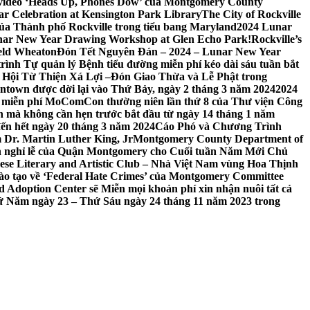
 video ‘Heads Up, Phones Dow’ của Montgomery County
r Celebration at Kensington Park Library
The City of Rockville
 của Thành phố Rockville trong tiểu bang Maryland
2024 Lunar
ar New Year Drawing Workshop at Glen Echo Park!
Rockville’s
eld Wheaton
Đón Tết Nguyên Đán – 2024 – Lunar New Year
ình Tự quản lý Bệnh tiểu đường miễn phí kéo dài sáu tuần bắt
a Hội Từ Thiện Xá Lợi –
Đón Giao Thừa và Lễ Phật trong
town được dời lại vào Thứ Bảy, ngày 2 tháng 3 năm 2024
2024
h miễn phí MoComCon thường niên lần thứ 8 của Thư viện Công
 mà không cần hẹn trước bắt đầu từ ngày 14 tháng 1 năm
ến hết ngày 20 tháng 3 năm 2024
Cáo Phó và Chương Trình
 Dr. Martin Luther King, Jr
Montgomery County Department of
h nghỉ lễ của Quận Montgomery cho Cuối tuần Năm Mới Chủ
mese Literary and Artistic Club – Nhà Việt Nam vùng Hoa Thịnh
đào tạo về ‘Federal Hate Crimes’ của Montgomery Committee
Adoption Center sẽ Miễn mọi khoản phí xin nhận nuôi tất cả
Thứ Năm ngày 23 – Thứ Sáu ngày 24 tháng 11 năm 2023 trong