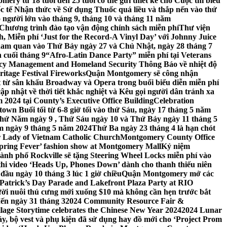
ery từ 18 tuổi đến 25 tuổi có thể gửi thiết kế cho Cuộc thi biểu
c tế Nhận thức về Sử dụng Thuốc quá liều và thắp nến vào thứ
 người lớn vào tháng 9, tháng 10 và tháng 11 năm
hương trình đào tạo vận động chính sách miễn phí
Thư viện
 Miễn phí ‘Just for the Record-A Vinyl Day’ với Johnny Juice
am quan vào Thứ Bảy ngày 27 và Chủ Nhật, ngày 28 tháng 7
 cuối tháng 9
“Afro-Latin Dance Party” miễn phí tại Veterans
cy Management and Homeland Security Thông Báo về nhiệt độ
ritage Festival Fireworks
Quận Montgomery sẽ công nhận
át từ sân khấu Broadway và Opera trong buổi biểu diễn miễn phí
 nhật về thời tiết khắc nghiệt và Kêu gọi người dân tránh xa
2024 tại County’s Executive Office Building
Celebration
own Buổi tối từ 6-8 giờ tối vào thứ Sáu, ngày 17 tháng 5 năm
hứ Năm ngày 9 , Thứ Sáu ngày 10 và Thứ Bảy ngày 11 tháng 5
m ngày 9 tháng 5 năm 2024
Thứ Ba ngày 23 tháng 4 là hạn chót
 Lady of Vietnam Catholic Church
Montgomery County Office
Spring Fever’ fashion show at Montgomery Mall
Kỷ niệm
ành phố Rockville sẽ tặng Steering Wheel Locks miễn phí vào
thi video ‘Heads Up, Phones Down’ dành cho thanh thiếu niên
u ngày 10 tháng 3 lúc 1 giờ chiều
Quận Montgomery mở các
 Patrick’s Day Parade and Lakefront Plaza Party at RIO
ời nuôi thú cưng mới xuống $10 mà không cần hẹn trước bắt
đến ngày 31 tháng 3
2024 Community Resource Fair &
llage Storytime celebrates the Chinese New Year 2024
2024 Lunar
y, bộ vest và phụ kiện đã sử dụng hay đồ mới cho ‘Project Prom