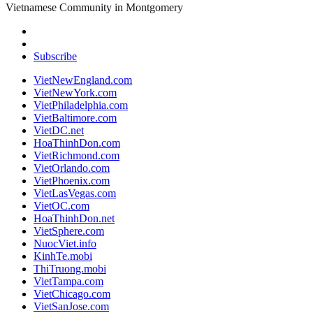
Vietnamese Community in Montgomery
Subscribe
VietNewEngland.com
VietNewYork.com
VietPhiladelphia.com
VietBaltimore.com
VietDC.net
HoaThinhDon.com
VietRichmond.com
VietOrlando.com
VietPhoenix.com
VietLasVegas.com
VietOC.com
HoaThinhDon.net
VietSphere.com
NuocViet.info
KinhTe.mobi
ThiTruong.mobi
VietTampa.com
VietChicago.com
VietSanJose.com