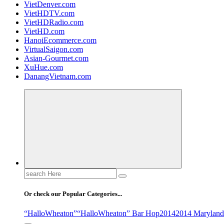
VietDenver.com
VietHDTV.com
VietHDRadio.com
VietHD.com
HanoiEcommerce.com
VirtualSaigon.com
Asian-Gourmet.com
XuHue.com
DanangVietnam.com
Search
for:
Or check our Popular Categories...
“HalloWheaton”
“HalloWheaton” Bar Hop
2014
2014 Maryland 