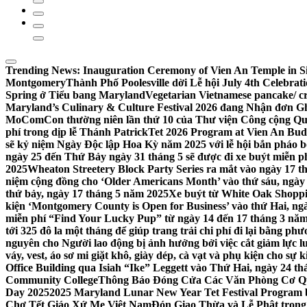
Trending News:
Inauguration Ceremony of Vien An Temple in Si
Montgomery
Thành Phố Poolesville dời Lễ hội July 4th Celebra
Spring ở Tiểu bang Maryland
Vegetarian Vietnamese pancake/ c
Maryland’s Culinary & Culture Festival 2026 đang Nhận đơn G
MoComCon thường niên lần thứ 10 của Thư viện Công cộng Q
phí trong dịp lễ Thánh Patrick
Tet 2026 Program at Vien An Budd
sẽ kỷ niệm Ngày Độc lập Hoa Kỳ năm 2025 với lễ hội bắn pháo b
ngày 25 đến Thứ Bảy ngày 31 tháng 5 sẽ được đi xe buýt miễn p
2025
Wheaton Streetery Block Party Series ra mắt vào ngày 17 thá
niệm cộng đồng cho ‘Older Americans Month’ vào thứ sáu, ngày 
thứ bảy, ngày 17 tháng 5 năm 2025
Xe buýt từ White Oak Shopp
kiện ‘Montgomery County is Open for Business’ vào thứ Hai, ngà
miễn phí “Find Your Lucky Pup” từ ngày 14 đến 17 tháng 3 nă
tới 325 đô la một tháng để giúp trang trải chi phí đi lại bằng ph
nguyên cho Người lao động bị ảnh hưởng bởi việc cắt giảm lực
váy, vest, áo sơ mi giặt khô, giày dép, cà vạt và phụ kiện cho s
Office Building qua Isiah “Ike” Leggett vào Thứ Hai, ngày 24 t
Community College
Thông Báo Đóng Cửa Các Văn Phòng Cơ Qua
Day 2025
2025 Maryland Lunar New Year Tet Festival Program 
Chợ Tết Giáo Xứ Mẹ Việt Nam
Đón Giao Thừa và Lễ Phật trong