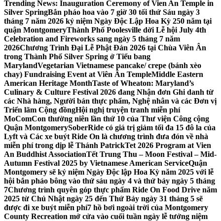
Trending News:
Inauguration Ceremony of Vien An Temple in
Silver Spring
Bắn pháo hoa vào 7 giờ 30 tối thứ Sáu ngày 3
tháng 7 năm 2026 kỷ niệm Ngày Độc Lập Hoa Kỳ 250 năm tại
quận Montgomery
Thành Phố Poolesville dời Lễ hội July 4th
Celebration and Fireworks sang ngày 5 tháng 7 năm
2026
Chương Trình Đại Lễ Phật Đản 2026 tại Chùa Viên Ân
trong Thành Phố Silver Spring ở Tiểu bang
Maryland
Vegetarian Vietnamese pancake/ crepe (bánh xèo
chay) Fundraising Event at Viên Ân Temple
Middle Eastern
American Heritage Month
Taste of Wheaton: Maryland’s
Culinary & Culture Festival 2026 đang Nhận đơn Ghi danh từ
các Nhà hàng, Người bán thực phẩm, Nghệ nhân và các Đơn vị
Triển lãm Cộng đồng
Hội nghị truyện tranh miễn phí
MoComCon thường niên lần thứ 10 của Thư viện Công cộng
Quận Montgomery
SoberRide có giá trị giảm tối đa 15 đô la của
Lyft và Các xe buýt Ride On là chương trình đưa đón về nhà
miễn phí trong dịp lễ Thánh Patrick
Tet 2026 Program at Vien
An Buddhist Association
Tết Trung Thu – Moon Festival – Mid-
Autumn Festival 2025 by Vietnamese American Service
Quận
Montgomery sẽ kỷ niệm Ngày Độc lập Hoa Kỳ năm 2025 với lễ
hội bắn pháo bông vào thứ sáu ngày 4 và thứ bảy ngày 5 tháng
7
Chương trình quyên góp thực phẩm Ride On Food Drive năm
2025 từ Chủ Nhật ngày 25 đến Thứ Bảy ngày 31 tháng 5 sẽ
được đi xe buýt miễn phí
7 hồ bơi ngoài trời của Montgomery
County Recreation mở cửa vào cuối tuần ngày lễ tưởng niệm