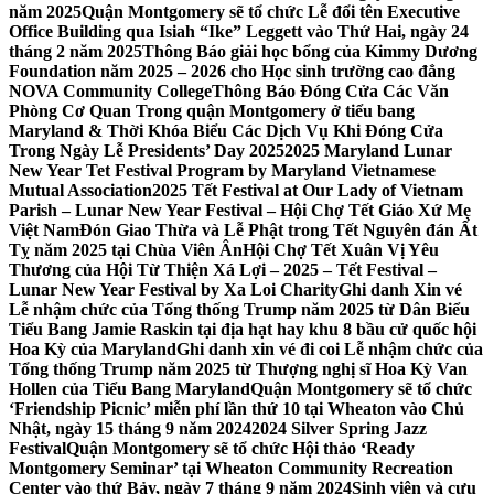
năm 2025
Quận Montgomery sẽ tổ chức Lễ đổi tên Executive
Office Building qua Isiah “Ike” Leggett vào Thứ Hai, ngày 24
tháng 2 năm 2025
Thông Báo giải học bổng của Kimmy Dương
Foundation năm 2025 – 2026 cho Học sinh trường cao đẳng
NOVA Community College
Thông Báo Đóng Cửa Các Văn
Phòng Cơ Quan Trong quận Montgomery ở tiểu bang
Maryland & Thời Khóa Biểu Các Dịch Vụ Khi Đóng Cửa
Trong Ngày Lễ Presidents’ Day 2025
2025 Maryland Lunar
New Year Tet Festival Program by Maryland Vietnamese
Mutual Association
2025 Tết Festival at Our Lady of Vietnam
Parish – Lunar New Year Festival – Hội Chợ Tết Giáo Xứ Mẹ
Việt Nam
Đón Giao Thừa và Lễ Phật trong Tết Nguyên đán Ất
Tỵ năm 2025 tại Chùa Viên Ân
Hội Chợ Tết Xuân Vị Yêu
Thương của Hội Từ Thiện Xá Lợi – 2025 – Tết Festival –
Lunar New Year Festival by Xa Loi Charity
Ghi danh Xin vé
Lễ nhậm chức của Tổng thống Trump năm 2025 từ Dân Biểu
Tiểu Bang Jamie Raskin tại địa hạt hay khu 8 bầu cử quốc hội
Hoa Kỳ của Maryland
Ghi danh xin vé đi coi Lễ nhậm chức của
Tổng thống Trump năm 2025 từ Thượng nghị sĩ Hoa Kỳ Van
Hollen của Tiểu Bang Maryland
Quận Montgomery sẽ tổ chức
‘Friendship Picnic’ miễn phí lần thứ 10 tại Wheaton vào Chủ
Nhật, ngày 15 tháng 9 năm 2024
2024 Silver Spring Jazz
Festival
Quận Montgomery sẽ tổ chức Hội thảo ‘Ready
Montgomery Seminar’ tại Wheaton Community Recreation
Center vào thứ Bảy, ngày 7 tháng 9 năm 2024
Sinh viên và cựu