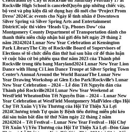
Celebration by City of Rockville on Saturday February 17 at
Rockville High School is canceled
Quyên góp những chiếc váy,
bộ vest và phụ kiện đã sử dụng hay đồ mới cho ‘Project Prom
Dress’ 2024
Các events cho Ngày lễ tình nhân ở Downtown
Silver Spring và Silver Spring Arts and Entertainment
District
Cuộc thi video ‘Heads Up, Phones Dow’ của
Montgomery County Department of Transportation dành cho
thanh thiếu niên chấp nhận bài gửi đến hết ngày 29 tháng 2
năm 2024
2024 Lunar New Year Celebration at Kensington
Park Library
The City of Rockville Board of Supervisors of
Elections sẽ tổ chức diễn đàn thứ hai sau bầu cử để thảo luận
về cuộc bầu cử bỏ phiếu qua thư năm 2023 của Thành phố
Rockville trong tiểu bang Maryland
2024 Lunar New Year Lion
Dance with Hung Ci Lion Dance Troupe at Silver Spring Town
Center’s Annual Around the World Bazaar
The Lunar New
Year Drawing Workshop at Glen Echo Park!
Rockville’s Lunar
New Year Celebration – 2024 – Lễ đón Tết Nguyên đán của
Thành phố Rockville
2024 Lunar New Year Weekend at
WestField Wheaton
Đón Tết Nguyên Đán – 2024 – Lunar New
Year Celebration at WestField Montgomery Mall
Video clips Hội
Chợ Tết Xuân Vị Yêu Thương của Hội Từ Thiện Xá Lợi
2024
Chương trình Tự quản lý Bệnh tiểu đường miễn phí kéo
dài sáu tuần bắt đầu từ thứ Năm ngày 22 tháng 2 năm
2024
2024 – Tết Festival – Lunar New Year Festival – Hội Chợ
Tết Xuân Vị Yêu Thương của Hội Từ Thiện Xá Lợi –
Đón Giao