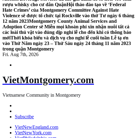
rượu whisky cho cư dân Quận
Hội thảo đào tạo về ‘Federal
Hate Crimes’ của Montgomery Committee Against Hate
Violence sẽ được tổ chức tại Rockville vào thứ Tư ngày 6 tháng
12 năm 2023
Montgomery County Animal Services and
Adoption Center sẽ Miễn mọi khoản phí xin nhận nuôi tất cả
các loài thú vật vào đúng dịp nghỉ lễ cho đến khi có thông báo
mới
Thời khóa biểu và dịch vụ cho nghỉ lễ cuối tuần Lễ tạ ơn
vào Thứ Năm ngày 23 – Thứ Sáu ngày 24 tháng 11 năm 2023
trong quận Montgomery
Fri. Aug 7th, 2026
VietMontgomery.com
Vietnamese Community in Montgomery
Subscribe
VietNewEngland.com
VietNewYork.com