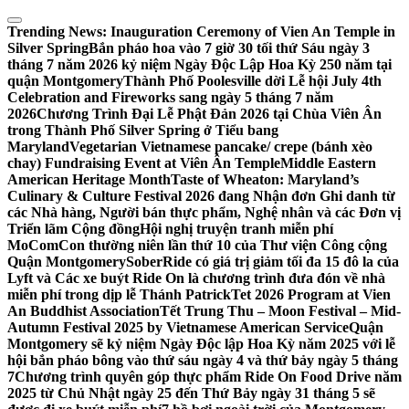
Skip
to
Trending News:
Inauguration Ceremony of Vien An Temple in
content
Silver Spring
Bắn pháo hoa vào 7 giờ 30 tối thứ Sáu ngày 3
tháng 7 năm 2026 kỷ niệm Ngày Độc Lập Hoa Kỳ 250 năm tại
quận Montgomery
Thành Phố Poolesville dời Lễ hội July 4th
Celebration and Fireworks sang ngày 5 tháng 7 năm
2026
Chương Trình Đại Lễ Phật Đản 2026 tại Chùa Viên Ân
trong Thành Phố Silver Spring ở Tiểu bang
Maryland
Vegetarian Vietnamese pancake/ crepe (bánh xèo
chay) Fundraising Event at Viên Ân Temple
Middle Eastern
American Heritage Month
Taste of Wheaton: Maryland’s
Culinary & Culture Festival 2026 đang Nhận đơn Ghi danh từ
các Nhà hàng, Người bán thực phẩm, Nghệ nhân và các Đơn vị
Triển lãm Cộng đồng
Hội nghị truyện tranh miễn phí
MoComCon thường niên lần thứ 10 của Thư viện Công cộng
Quận Montgomery
SoberRide có giá trị giảm tối đa 15 đô la của
Lyft và Các xe buýt Ride On là chương trình đưa đón về nhà
miễn phí trong dịp lễ Thánh Patrick
Tet 2026 Program at Vien
An Buddhist Association
Tết Trung Thu – Moon Festival – Mid-
Autumn Festival 2025 by Vietnamese American Service
Quận
Montgomery sẽ kỷ niệm Ngày Độc lập Hoa Kỳ năm 2025 với lễ
hội bắn pháo bông vào thứ sáu ngày 4 và thứ bảy ngày 5 tháng
7
Chương trình quyên góp thực phẩm Ride On Food Drive năm
2025 từ Chủ Nhật ngày 25 đến Thứ Bảy ngày 31 tháng 5 sẽ