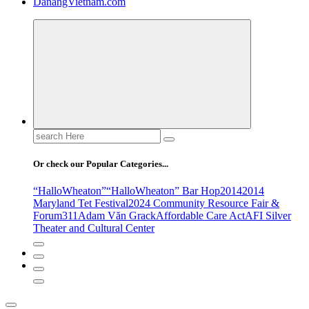
DanangVietnam.com
Search
for:
Or check our Popular Categories...
“HalloWheaton”
“HalloWheaton” Bar Hop
2014
2014
Maryland Tet Festival
2024 Community Resource Fair &
Forum
311
Adam Văn Grack
Affordable Care Act
AFI Silver
Theater and Cultural Center