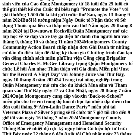
sinh viên của Cao đẳng Montgomery từ 18 tuổi đến 25 tuổi có
thể gửi thiết kế cho Cuộc thi biểu ngữ “Promote the Vote” với
giải thưởng 1.500 đô la khi gửi trước thứ Sáu, ngày 13 tháng 9
năm 2024
Buổi lễ tưởng niệm Ngày Quốc tế Nhận thức về Sử
dụng Thuốc quá liều và thắp nến vào thứ Năm ngày 29 tháng 8
năm 2024 tại Downtown Rockville
Quận Montgomery mở các
lớp học về xe đạp và xe tay ga điện tử dành cho người lớn vào
tháng 9, tháng 10 và tháng 11 năm 2024
Montgomery County
Community Action Board chấp nhận đơn Ghi Danh từ những
cư dân đủ điều kiện để đăng ký tham gia Chương trình đào tạo
vận động chính sách miễn phí
Thư viện Công cộng Brigadier
General Charles E. McGee Library trọng Quận Montgomery tổ
chức Lễ hội Âm nhạc Thân thiện với Gia đình, Miễn phí ‘Just
for the Record-A Vinyl Day’ với Johnny Juice vào Thứ Bảy,
ngày 10 tháng 8 năm 2024
24 Trang trại nông nghiệp trong
Quận Montgomery mở cửa cho du khách Mua sắm và Tham
quan vào Thứ Bảy ngày 27 và Chủ Nhật, ngày 28 tháng 7 năm
2024
Quận Montgomery cung cấp vắc-xin ‘Back-to-School’’
miễn phí cho trẻ em trong độ tuổi đi học tại nhiều địa điểm cho
đến cuối tháng 9
“Afro-Latin Dance Party” miễn phí tại
Veterans Plaza ở Silver Spring sẽ tổ chức từ 7 giờ tối cho đến 9
giờ tối vào ngày 16 tháng 7 năm 2024
Montgomery County
Office of Emergency Management and Homeland Security
Thông Báo về nhiệt độ cực kỳ nguy hiểm Có hiệu lực từ trưa
Thứ Bảy ngày 22 tháng 6 đến 8 giờ tối Chủ nhật ngày 23 tháng