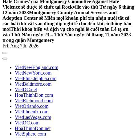
Hate Crimes’ của Montgomery Committee Against Hate
Violence sẽ được tổ chức tại Rockville vào thứ Tư ngày 6 tháng
12 năm 2023
Montgomery County Animal Services and
Adoption Center sẽ Miễn mọi khoản phí xin nhận nuôi tất cả
các loài thú vật vào đúng dịp nghỉ lễ cho đến khi có thông báo
mới
Thời khóa biểu và dịch vụ cho nghỉ lễ cuối tuần Lễ tạ ơn
vào Thứ Năm ngày 23 – Thứ Sáu ngày 24 tháng 11 năm 2023
trong quận Montgomery
Fri. Aug 7th, 2026
VietNewEngland.com
VietNewYork.com
VietPhiladelphia.com
VietBaltimore.com
VietDC.net
HoaThinhDon.com
VietRichmond.com
VietOrlando.com
VietPhoenix.com
VietLasVegas.com
VietOC.com
HoaThinhDon.net
VietSphere.com