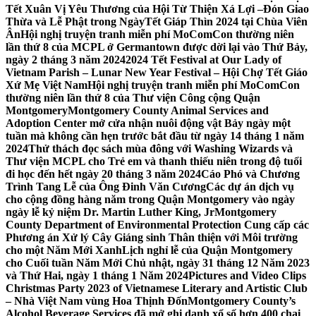
Tết Xuân Vị Yêu Thương của Hội Từ Thiện Xá Lợi –
Đón Giao
Thừa và Lễ Phật trong NgàyTết Giáp Thìn 2024 tại Chùa Viên
Ân
Hội nghị truyện tranh miễn phí MoComCon thường niên
lần thứ 8 của MCPL ở Germantown được dời lại vào Thứ Bảy,
ngày 2 tháng 3 năm 2024
2024 Tết Festival at Our Lady of
Vietnam Parish – Lunar New Year Festival – Hội Chợ Tết Giáo
Xứ Mẹ Việt Nam
Hội nghị truyện tranh miễn phí MoComCon
thường niên lần thứ 8 của Thư viện Công cộng Quận
Montgomery
Montgomery County Animal Services and
Adoption Center mở cửa nhận nuôi động vật Bảy ngày một
tuần mà không cần hẹn trước bắt đầu từ ngày 14 tháng 1 năm
2024
Thử thách đọc sách mùa đông với Washing Wizards và
Thư viện MCPL cho Trẻ em và thanh thiếu niên trong độ tuổi
đi học đến hết ngày 20 tháng 3 năm 2024
Cáo Phó và Chương
Trình Tang Lễ của Ông Đinh Văn Cương
Các dự án dịch vụ
cho cộng đồng hàng năm trong Quận Montgomery vào ngày
ngày lễ kỷ niệm Dr. Martin Luther King, Jr
Montgomery
County Department of Environmental Protection Cung cấp các
Phương án Xử lý Cây Giáng sinh Thân thiện với Môi trường
cho một Năm Mới Xanh
Lịch nghỉ lễ của Quận Montgomery
cho Cuối tuần Năm Mới Chủ nhật, ngày 31 tháng 12 Năm 2023
và Thứ Hai, ngày 1 tháng 1 Năm 2024
Pictures and Video Clips
Christmas Party 2023 of Vietnamese Literary and Artistic Club
– Nhà Việt Nam vùng Hoa Thịnh Đốn
Montgomery County’s
Alcohol Beverage Services đã mở ghi danh xổ số hơn 400 chai