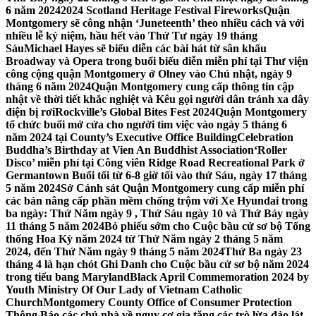
6 năm 2024
2024 Scotland Heritage Festival Fireworks
Quận
Montgomery sẽ công nhận ‘Juneteenth’ theo nhiều cách và với
nhiều lễ kỷ niệm, hầu hết vào Thứ Tư ngày 19 tháng
Sáu
Michael Hayes sẽ biểu diễn các bài hát từ sân khấu
Broadway và Opera trong buổi biểu diễn miễn phí tại Thư viện
công cộng quận Montgomery ở Olney vào Chủ nhật, ngày 9
tháng 6 năm 2024
Quận Montgomery cung cấp thông tin cập
nhật về thời tiết khắc nghiệt và Kêu gọi người dân tránh xa dây
điện bị rơi
Rockville’s Global Bites Fest 2024
Quận Montgomery
tổ chức buổi mở cửa cho người tìm việc vào ngày 5 tháng 6
năm 2024 tại County’s Executive Office Building
Celebration
Buddha’s Birthday at Vien An Buddhist Association
‘Roller
Disco’ miễn phí tại Công viên Ridge Road Recreational Park ở
Germantown Buổi tối từ 6-8 giờ tối vào thứ Sáu, ngày 17 tháng
5 năm 2024
Sở Cảnh sát Quận Montgomery cung cấp miễn phí
các bản nâng cấp phần mềm chống trộm với Xe Hyundai trong
ba ngày: Thứ Năm ngày 9 , Thứ Sáu ngày 10 và Thứ Bảy ngày
11 tháng 5 năm 2024
Bỏ phiếu sớm cho Cuộc bầu cử sơ bộ Tổng
thống Hoa Kỳ năm 2024 từ Thứ Năm ngày 2 tháng 5 năm
2024, đến Thứ Năm ngày 9 tháng 5 năm 2024
Thứ Ba ngày 23
tháng 4 là hạn chót Ghi Danh cho Cuộc bầu cử sơ bộ năm 2024
trong tiểu bang Maryland
Black April Commemoration 2024 by
Youth Ministry Of Our Lady of Vietnam Catholic
Church
Montgomery County Office of Consumer Protection
Thông Báo các chủ nhà về nguy cơ gia tăng các trò lừa đảo lát