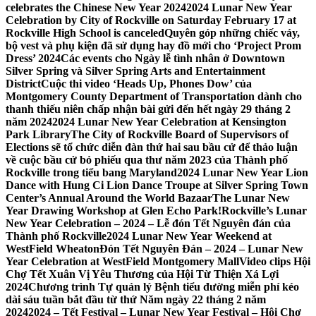
celebrates the Chinese New Year 2024
2024 Lunar New Year
Celebration by City of Rockville on Saturday February 17 at
Rockville High School is canceled
Quyên góp những chiếc váy,
bộ vest và phụ kiện đã sử dụng hay đồ mới cho ‘Project Prom
Dress’ 2024
Các events cho Ngày lễ tình nhân ở Downtown
Silver Spring và Silver Spring Arts and Entertainment
District
Cuộc thi video ‘Heads Up, Phones Dow’ của
Montgomery County Department of Transportation dành cho
thanh thiếu niên chấp nhận bài gửi đến hết ngày 29 tháng 2
năm 2024
2024 Lunar New Year Celebration at Kensington
Park Library
The City of Rockville Board of Supervisors of
Elections sẽ tổ chức diễn đàn thứ hai sau bầu cử để thảo luận
về cuộc bầu cử bỏ phiếu qua thư năm 2023 của Thành phố
Rockville trong tiểu bang Maryland
2024 Lunar New Year Lion
Dance with Hung Ci Lion Dance Troupe at Silver Spring Town
Center’s Annual Around the World Bazaar
The Lunar New
Year Drawing Workshop at Glen Echo Park!
Rockville’s Lunar
New Year Celebration – 2024 – Lễ đón Tết Nguyên đán của
Thành phố Rockville
2024 Lunar New Year Weekend at
WestField Wheaton
Đón Tết Nguyên Đán – 2024 – Lunar New
Year Celebration at WestField Montgomery Mall
Video clips Hội
Chợ Tết Xuân Vị Yêu Thương của Hội Từ Thiện Xá Lợi
2024
Chương trình Tự quản lý Bệnh tiểu đường miễn phí kéo
dài sáu tuần bắt đầu từ thứ Năm ngày 22 tháng 2 năm
2024
2024 – Tết Festival – Lunar New Year Festival – Hội Chợ