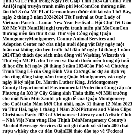
Thừa và Lễ Phật trong NgàyTết Giáp Thìn 2024 tại Chùa Viên
Ân
Hội nghị truyện tranh miễn phí MoComCon thường niên
lần thứ 8 của MCPL ở Germantown được dời lại vào Thứ Bảy,
ngày 2 tháng 3 năm 2024
2024 Tết Festival at Our Lady of
Vietnam Parish – Lunar New Year Festival – Hội Chợ Tết Giáo
Xứ Mẹ Việt Nam
Hội nghị truyện tranh miễn phí MoComCon
thường niên lần thứ 8 của Thư viện Công cộng Quận
Montgomery
Montgomery County Animal Services and
Adoption Center mở cửa nhận nuôi động vật Bảy ngày một
tuần mà không cần hẹn trước bắt đầu từ ngày 14 tháng 1 năm
2024
Thử thách đọc sách mùa đông với Washing Wizards và
Thư viện MCPL cho Trẻ em và thanh thiếu niên trong độ tuổi
đi học đến hết ngày 20 tháng 3 năm 2024
Cáo Phó và Chương
Trình Tang Lễ của Ông Đinh Văn Cương
Các dự án dịch vụ
cho cộng đồng hàng năm trong Quận Montgomery vào ngày
ngày lễ kỷ niệm Dr. Martin Luther King, Jr
Montgomery
County Department of Environmental Protection Cung cấp các
Phương án Xử lý Cây Giáng sinh Thân thiện với Môi trường
cho một Năm Mới Xanh
Lịch nghỉ lễ của Quận Montgomery
cho Cuối tuần Năm Mới Chủ nhật, ngày 31 tháng 12 Năm 2023
và Thứ Hai, ngày 1 tháng 1 Năm 2024
Pictures and Video Clips
Christmas Party 2023 of Vietnamese Literary and Artistic Club
– Nhà Việt Nam vùng Hoa Thịnh Đốn
Montgomery County’s
Alcohol Beverage Services đã mở ghi danh xổ số hơn 400 chai
rượu whisky cho cư dân Quận
Hội thảo đào tạo về ‘Federal