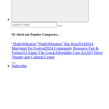
Search
for:
Or check our Popular Categories...
“HalloWheaton”
“HalloWheaton” Bar Hop
2014
2014
Maryland Tet Festival
2024 Community Resource Fair &
Forum
311
Adam Văn Grack
Affordable Care Act
AFI Silver
Theater and Cultural Center
Subscribe