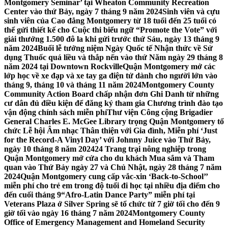
Montgomery Seminar’ tại Wheaton Community Recreation
Center vào thứ Bảy, ngày 7 tháng 9 năm 2024
Sinh viên và cựu
sinh viên của Cao đẳng Montgomery từ 18 tuổi đến 25 tuổi có
thể gửi thiết kế cho Cuộc thi biểu ngữ “Promote the Vote” với
giải thưởng 1.500 đô la khi gửi trước thứ Sáu, ngày 13 tháng 9
năm 2024
Buổi lễ tưởng niệm Ngày Quốc tế Nhận thức về Sử
dụng Thuốc quá liều và thắp nến vào thứ Năm ngày 29 tháng 8
năm 2024 tại Downtown Rockville
Quận Montgomery mở các
lớp học về xe đạp và xe tay ga điện tử dành cho người lớn vào
tháng 9, tháng 10 và tháng 11 năm 2024
Montgomery County
Community Action Board chấp nhận đơn Ghi Danh từ những
cư dân đủ điều kiện để đăng ký tham gia Chương trình đào tạo
vận động chính sách miễn phí
Thư viện Công cộng Brigadier
General Charles E. McGee Library trọng Quận Montgomery tổ
chức Lễ hội Âm nhạc Thân thiện với Gia đình, Miễn phí ‘Just
for the Record-A Vinyl Day’ với Johnny Juice vào Thứ Bảy,
ngày 10 tháng 8 năm 2024
24 Trang trại nông nghiệp trong
Quận Montgomery mở cửa cho du khách Mua sắm và Tham
quan vào Thứ Bảy ngày 27 và Chủ Nhật, ngày 28 tháng 7 năm
2024
Quận Montgomery cung cấp vắc-xin ‘Back-to-School’’
miễn phí cho trẻ em trong độ tuổi đi học tại nhiều địa điểm cho
đến cuối tháng 9
“Afro-Latin Dance Party” miễn phí tại
Veterans Plaza ở Silver Spring sẽ tổ chức từ 7 giờ tối cho đến 9
giờ tối vào ngày 16 tháng 7 năm 2024
Montgomery County
Office of Emergency Management and Homeland Security