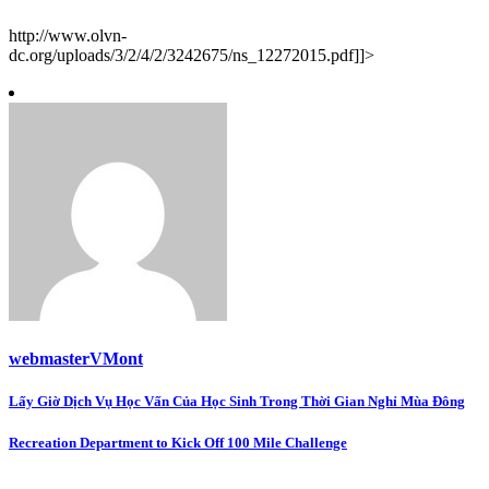
http://www.olvn-
dc.org/uploads/3/2/4/2/3242675/ns_12272015.pdf]]>
webmasterVMont
Post
Lấy Giờ Dịch Vụ Học Vấn Của Học Sinh Trong Thời Gian Nghỉ Mùa Đông
navigation
Recreation Department to Kick Off 100 Mile Challenge