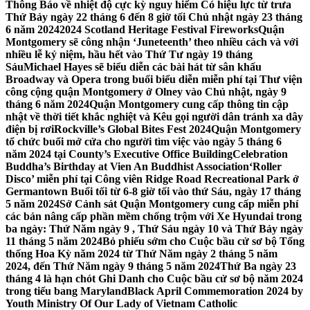
Thông Báo về nhiệt độ cực kỳ nguy hiểm Có hiệu lực từ trưa
Thứ Bảy ngày 22 tháng 6 đến 8 giờ tối Chủ nhật ngày 23 tháng
6 năm 2024
2024 Scotland Heritage Festival Fireworks
Quận
Montgomery sẽ công nhận ‘Juneteenth’ theo nhiều cách và với
nhiều lễ kỷ niệm, hầu hết vào Thứ Tư ngày 19 tháng
Sáu
Michael Hayes sẽ biểu diễn các bài hát từ sân khấu
Broadway và Opera trong buổi biểu diễn miễn phí tại Thư viện
công cộng quận Montgomery ở Olney vào Chủ nhật, ngày 9
tháng 6 năm 2024
Quận Montgomery cung cấp thông tin cập
nhật về thời tiết khắc nghiệt và Kêu gọi người dân tránh xa dây
điện bị rơi
Rockville’s Global Bites Fest 2024
Quận Montgomery
tổ chức buổi mở cửa cho người tìm việc vào ngày 5 tháng 6
năm 2024 tại County’s Executive Office Building
Celebration
Buddha’s Birthday at Vien An Buddhist Association
‘Roller
Disco’ miễn phí tại Công viên Ridge Road Recreational Park ở
Germantown Buổi tối từ 6-8 giờ tối vào thứ Sáu, ngày 17 tháng
5 năm 2024
Sở Cảnh sát Quận Montgomery cung cấp miễn phí
các bản nâng cấp phần mềm chống trộm với Xe Hyundai trong
ba ngày: Thứ Năm ngày 9 , Thứ Sáu ngày 10 và Thứ Bảy ngày
11 tháng 5 năm 2024
Bỏ phiếu sớm cho Cuộc bầu cử sơ bộ Tổng
thống Hoa Kỳ năm 2024 từ Thứ Năm ngày 2 tháng 5 năm
2024, đến Thứ Năm ngày 9 tháng 5 năm 2024
Thứ Ba ngày 23
tháng 4 là hạn chót Ghi Danh cho Cuộc bầu cử sơ bộ năm 2024
trong tiểu bang Maryland
Black April Commemoration 2024 by
Youth Ministry Of Our Lady of Vietnam Catholic