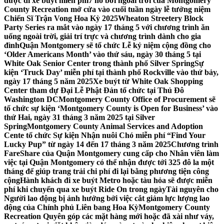
được đi xe buýt miễn phí
7 hồ bơi ngoài trời của Montgomery
County Recreation mở cửa vào cuối tuần ngày lễ tưởng niệm
Chiến Sĩ Trận Vong Hoa Kỳ 2025
Wheaton Streetery Block
Party Series ra mắt vào ngày 17 tháng 5 với chương trình ăn
uống ngoài trời, giải trí trực và chương trình dành cho gia
đình
Quận Montgomery sẽ tổ chức Lễ kỷ niệm cộng đồng cho
‘Older Americans Month’ vào thứ sáu, ngày 30 tháng 5 tại
White Oak Senior Center trong thành phố Silver Spring
Sự
kiện ‘Truck Day’ miễn phí tại thành phố Rockville vào thứ bảy,
ngày 17 tháng 5 năm 2025
Xe buýt từ White Oak Shopping
Center tham dự Đại Lễ Phật Đản tổ chức tại Thủ Đô
Washington DC
Montgomery County Office of Procurement sẽ
tổ chức sự kiện ‘Montgomery County is Open for Business’ vào
thứ Hai, ngày 31 tháng 3 năm 2025 tại Silver
Spring
Montgomery County Animal Services and Adoption
Cente tổ chức Sự kiện Nhận nuôi Chó miễn phí “Find Your
Lucky Pup” từ ngày 14 đến 17 tháng 3 năm 2025
Chương trình
FareShare của Quận Montgomery cung cấp cho Nhân viên làm
việc tại Quận Montgomery có thể nhận được tới 325 đô la một
tháng để giúp trang trải chi phí đi lại bằng phương tiện công
cộng
Hành khách đi xe buýt Metro hoặc tàu hỏa sẽ được miễn
phí khi chuyển qua xe buýt Ride On trong ngày
Tài nguyên cho
Người lao động bị ảnh hưởng bởi việc cắt giảm lực lượng lao
động của Chính phủ Liên bang Hoa Kỳ
Montgomery County
Recreation Quyên góp các mặt hàng mới hoặc đã xài như váy,