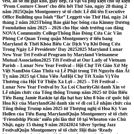
vest, áo sơ mi giặt khô, giày dép, cà vạt và phụ kiện cho sự kiện
‘Prom Couture Closet’ cho đến hết Thứ Sáu, ngày 28 tháng 2
năm 2025
Quận Montgomery sẽ tổ chức Lễ đổi tên Executive
Office Building qua Isiah “Ike” Leggett vào Thứ Hai, ngày 24
tháng 2 năm 2025
Thông Báo giải học bổng của Kimmy Dương
Foundation năm 2025 – 2026 cho Học sinh trường cao đẳng
NOVA Community College
Thông Báo Đóng Cửa Các Văn
Phòng Cơ Quan Trong quận Montgomery ở tiểu bang
Maryland & Thời Khóa Biểu Các Dịch Vụ Khi Đóng Cửa
Trong Ngày Lễ Presidents’ Day 2025
2025 Maryland Lunar
New Year Tet Festival Program by Maryland Vietnamese
Mutual Association
2025 Tết Festival at Our Lady of Vietnam
Parish – Lunar New Year Festival – Hội Chợ Tết Giáo Xứ Mẹ
Việt Nam
Đón Giao Thừa và Lễ Phật trong Tết Nguyên đán Ất
Tỵ năm 2025 tại Chùa Viên Ân
Hội Chợ Tết Xuân Vị Yêu
Thương của Hội Từ Thiện Xá Lợi – 2025 – Tết Festival –
Lunar New Year Festival by Xa Loi Charity
Ghi danh Xin vé
Lễ nhậm chức của Tổng thống Trump năm 2025 từ Dân Biểu
Tiểu Bang Jamie Raskin tại địa hạt hay khu 8 bầu cử quốc hội
Hoa Kỳ của Maryland
Ghi danh xin vé đi coi Lễ nhậm chức của
Tổng thống Trump năm 2025 từ Thượng nghị sĩ Hoa Kỳ Van
Hollen của Tiểu Bang Maryland
Quận Montgomery sẽ tổ chức
‘Friendship Picnic’ miễn phí lần thứ 10 tại Wheaton vào Chủ
Nhật, ngày 15 tháng 9 năm 2024
2024 Silver Spring Jazz
Festival
Quận Montgomery sẽ tổ chức Hội thảo ‘Ready