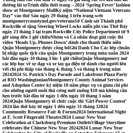
đường lái xe
Trình diễn thời trang – 2024 ‘Spring Fever’ fashion
show at Montgomery Mall
Kỷ niệm “National Vietnam Veterans
Day” vào thứ Sáu ngày 29 tháng 3 trên trang web
montgomerycountymd.gov/veterans
Sở Cảnh sát Thành phố
Rockville sẽ tặng Steering Wheel Locks miễn phí vào Thứ Bảy
ngày 23 tháng 3 tại trạm Rockville City Police Department từ 9
giờ sáng đến 1 giờ chiều
Nhóm và Cá nhân đoạt giải cuộc thi
video ‘Heads Up, Phones Down’ dành cho thanh thiếu niên
Quận Montgomery được công bố
Ghi Danh Cho Các lớp chuẩn
bị nhập quốc tịch của quận Montgomery trong mùa xuân 2024
bắt đầu ngày 10 tháng 3 lúc 1 giờ chiều
Quận Montgomery mở
các lớp học về xe đạp và xe tay ga điện tử dành cho người lớn
với chi phí thấp vào tháng 4, tháng 5 và tháng 6 trong năm
2024
2024 St. Patrick’s Day Parade and Lakefront Plaza Party
at RIO Washingtonian
Montgomery County Animal Services
and Adoption Center kỷ niệm 10 năm phục vụ và giảm chi phí
cho những người nuôi thú cưng mới xuống $10 mà không cần
hẹn trước bắt đầu từ ngày 1 đến ngày 10 tháng 3 năm
2024
Quận Montgomery tổ chức cuộc thi ‘Girl Power Contest’
2024 lần thứ bảy từ ngày 1 đến ngày 31 tháng 3
2024
Community Resource Fair & Forum
2024 International Night
at F. Scott Fitzgerald Theatre
2024 Lunar New Year
Celebration at Clarksburg Premium Outlets
Village Storytime
celebrates the Chinese New Year 2024
2024 Lunar New Year