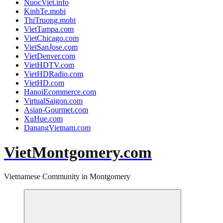
NuocViet.info
KinhTe.mobi
ThiTruong.mobi
VietTampa.com
VietChicago.com
VietSanJose.com
VietDenver.com
VietHDTV.com
VietHDRadio.com
VietHD.com
HanoiEcommerce.com
VirtualSaigon.com
Asian-Gourmet.com
XuHue.com
DanangVietnam.com
VietMontgomery.com
Vietnamese Community in Montgomery