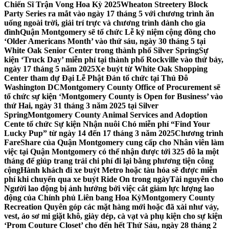
Chiến Sĩ Trận Vong Hoa Kỳ 2025
Wheaton Streetery Block
Party Series ra mắt vào ngày 17 tháng 5 với chương trình ăn
uống ngoài trời, giải trí trực và chương trình dành cho gia
đình
Quận Montgomery sẽ tổ chức Lễ kỷ niệm cộng đồng cho
‘Older Americans Month’ vào thứ sáu, ngày 30 tháng 5 tại
White Oak Senior Center trong thành phố Silver Spring
Sự
kiện ‘Truck Day’ miễn phí tại thành phố Rockville vào thứ bảy,
ngày 17 tháng 5 năm 2025
Xe buýt từ White Oak Shopping
Center tham dự Đại Lễ Phật Đản tổ chức tại Thủ Đô
Washington DC
Montgomery County Office of Procurement sẽ
tổ chức sự kiện ‘Montgomery County is Open for Business’ vào
thứ Hai, ngày 31 tháng 3 năm 2025 tại Silver
Spring
Montgomery County Animal Services and Adoption
Cente tổ chức Sự kiện Nhận nuôi Chó miễn phí “Find Your
Lucky Pup” từ ngày 14 đến 17 tháng 3 năm 2025
Chương trình
FareShare của Quận Montgomery cung cấp cho Nhân viên làm
việc tại Quận Montgomery có thể nhận được tới 325 đô la một
tháng để giúp trang trải chi phí đi lại bằng phương tiện công
cộng
Hành khách đi xe buýt Metro hoặc tàu hỏa sẽ được miễn
phí khi chuyển qua xe buýt Ride On trong ngày
Tài nguyên cho
Người lao động bị ảnh hưởng bởi việc cắt giảm lực lượng lao
động của Chính phủ Liên bang Hoa Kỳ
Montgomery County
Recreation Quyên góp các mặt hàng mới hoặc đã xài như váy,
vest, áo sơ mi giặt khô, giày dép, cà vạt và phụ kiện cho sự kiện
‘Prom Couture Closet’ cho đến hết Thứ Sáu, ngày 28 tháng 2