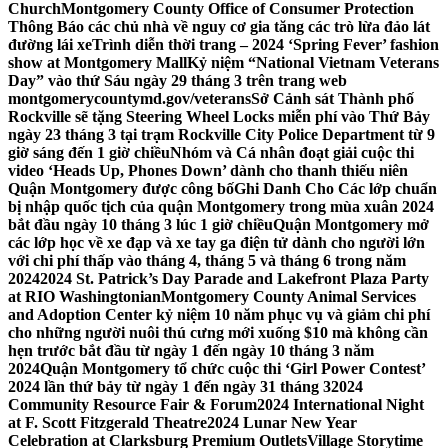
Church
Montgomery County Office of Consumer Protection
Thông Báo các chủ nhà về nguy cơ gia tăng các trò lừa đảo lát
đường lái xe
Trình diễn thời trang – 2024 ‘Spring Fever’ fashion
show at Montgomery Mall
Kỷ niệm “National Vietnam Veterans
Day” vào thứ Sáu ngày 29 tháng 3 trên trang web
montgomerycountymd.gov/veterans
Sở Cảnh sát Thành phố
Rockville sẽ tặng Steering Wheel Locks miễn phí vào Thứ Bảy
ngày 23 tháng 3 tại trạm Rockville City Police Department từ 9
giờ sáng đến 1 giờ chiều
Nhóm và Cá nhân đoạt giải cuộc thi
video ‘Heads Up, Phones Down’ dành cho thanh thiếu niên
Quận Montgomery được công bố
Ghi Danh Cho Các lớp chuẩn
bị nhập quốc tịch của quận Montgomery trong mùa xuân 2024
bắt đầu ngày 10 tháng 3 lúc 1 giờ chiều
Quận Montgomery mở
các lớp học về xe đạp và xe tay ga điện tử dành cho người lớn
với chi phí thấp vào tháng 4, tháng 5 và tháng 6 trong năm
2024
2024 St. Patrick’s Day Parade and Lakefront Plaza Party
at RIO Washingtonian
Montgomery County Animal Services
and Adoption Center kỷ niệm 10 năm phục vụ và giảm chi phí
cho những người nuôi thú cưng mới xuống $10 mà không cần
hẹn trước bắt đầu từ ngày 1 đến ngày 10 tháng 3 năm
2024
Quận Montgomery tổ chức cuộc thi ‘Girl Power Contest’
2024 lần thứ bảy từ ngày 1 đến ngày 31 tháng 3
2024
Community Resource Fair & Forum
2024 International Night
at F. Scott Fitzgerald Theatre
2024 Lunar New Year
Celebration at Clarksburg Premium Outlets
Village Storytime