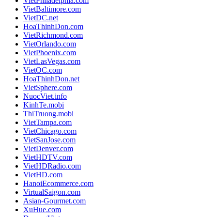
VietPhiladelphia.com
VietBaltimore.com
VietDC.net
HoaThinhDon.com
VietRichmond.com
VietOrlando.com
VietPhoenix.com
VietLasVegas.com
VietOC.com
HoaThinhDon.net
VietSphere.com
NuocViet.info
KinhTe.mobi
ThiTruong.mobi
VietTampa.com
VietChicago.com
VietSanJose.com
VietDenver.com
VietHDTV.com
VietHDRadio.com
VietHD.com
HanoiEcommerce.com
VirtualSaigon.com
Asian-Gourmet.com
XuHue.com