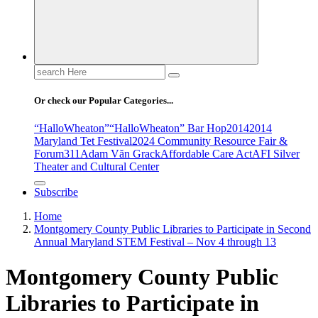
Search
for:
Or check our Popular Categories...
“HalloWheaton”
“HalloWheaton” Bar Hop
2014
2014
Maryland Tet Festival
2024 Community Resource Fair &
Forum
311
Adam Văn Grack
Affordable Care Act
AFI Silver
Theater and Cultural Center
Subscribe
Home
Montgomery County Public Libraries to Participate in Second
Annual Maryland STEM Festival – Nov 4 through 13
Montgomery County Public
Libraries to Participate in