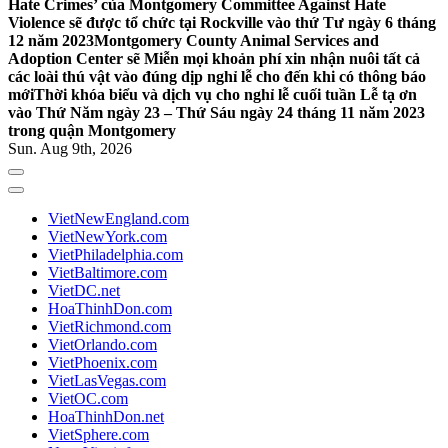
Hate Crimes’ của Montgomery Committee Against Hate
Violence sẽ được tổ chức tại Rockville vào thứ Tư ngày 6 tháng
12 năm 2023
Montgomery County Animal Services and
Adoption Center sẽ Miễn mọi khoản phí xin nhận nuôi tất cả
các loài thú vật vào đúng dịp nghỉ lễ cho đến khi có thông báo
mới
Thời khóa biểu và dịch vụ cho nghỉ lễ cuối tuần Lễ tạ ơn
vào Thứ Năm ngày 23 – Thứ Sáu ngày 24 tháng 11 năm 2023
trong quận Montgomery
Sun. Aug 9th, 2026
VietNewEngland.com
VietNewYork.com
VietPhiladelphia.com
VietBaltimore.com
VietDC.net
HoaThinhDon.com
VietRichmond.com
VietOrlando.com
VietPhoenix.com
VietLasVegas.com
VietOC.com
HoaThinhDon.net
VietSphere.com