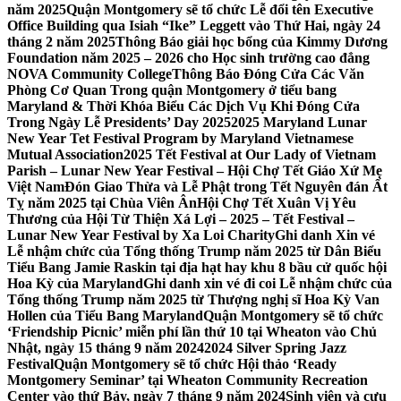
năm 2025
Quận Montgomery sẽ tổ chức Lễ đổi tên Executive
Office Building qua Isiah “Ike” Leggett vào Thứ Hai, ngày 24
tháng 2 năm 2025
Thông Báo giải học bổng của Kimmy Dương
Foundation năm 2025 – 2026 cho Học sinh trường cao đẳng
NOVA Community College
Thông Báo Đóng Cửa Các Văn
Phòng Cơ Quan Trong quận Montgomery ở tiểu bang
Maryland & Thời Khóa Biểu Các Dịch Vụ Khi Đóng Cửa
Trong Ngày Lễ Presidents’ Day 2025
2025 Maryland Lunar
New Year Tet Festival Program by Maryland Vietnamese
Mutual Association
2025 Tết Festival at Our Lady of Vietnam
Parish – Lunar New Year Festival – Hội Chợ Tết Giáo Xứ Mẹ
Việt Nam
Đón Giao Thừa và Lễ Phật trong Tết Nguyên đán Ất
Tỵ năm 2025 tại Chùa Viên Ân
Hội Chợ Tết Xuân Vị Yêu
Thương của Hội Từ Thiện Xá Lợi – 2025 – Tết Festival –
Lunar New Year Festival by Xa Loi Charity
Ghi danh Xin vé
Lễ nhậm chức của Tổng thống Trump năm 2025 từ Dân Biểu
Tiểu Bang Jamie Raskin tại địa hạt hay khu 8 bầu cử quốc hội
Hoa Kỳ của Maryland
Ghi danh xin vé đi coi Lễ nhậm chức của
Tổng thống Trump năm 2025 từ Thượng nghị sĩ Hoa Kỳ Van
Hollen của Tiểu Bang Maryland
Quận Montgomery sẽ tổ chức
‘Friendship Picnic’ miễn phí lần thứ 10 tại Wheaton vào Chủ
Nhật, ngày 15 tháng 9 năm 2024
2024 Silver Spring Jazz
Festival
Quận Montgomery sẽ tổ chức Hội thảo ‘Ready
Montgomery Seminar’ tại Wheaton Community Recreation
Center vào thứ Bảy, ngày 7 tháng 9 năm 2024
Sinh viên và cựu