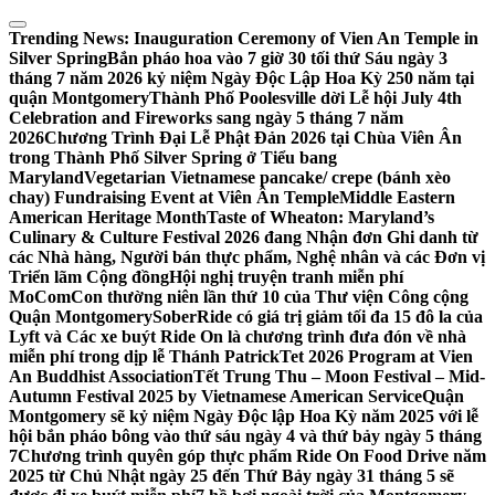
Skip
to
Trending News:
Inauguration Ceremony of Vien An Temple in
content
Silver Spring
Bắn pháo hoa vào 7 giờ 30 tối thứ Sáu ngày 3
tháng 7 năm 2026 kỷ niệm Ngày Độc Lập Hoa Kỳ 250 năm tại
quận Montgomery
Thành Phố Poolesville dời Lễ hội July 4th
Celebration and Fireworks sang ngày 5 tháng 7 năm
2026
Chương Trình Đại Lễ Phật Đản 2026 tại Chùa Viên Ân
trong Thành Phố Silver Spring ở Tiểu bang
Maryland
Vegetarian Vietnamese pancake/ crepe (bánh xèo
chay) Fundraising Event at Viên Ân Temple
Middle Eastern
American Heritage Month
Taste of Wheaton: Maryland’s
Culinary & Culture Festival 2026 đang Nhận đơn Ghi danh từ
các Nhà hàng, Người bán thực phẩm, Nghệ nhân và các Đơn vị
Triển lãm Cộng đồng
Hội nghị truyện tranh miễn phí
MoComCon thường niên lần thứ 10 của Thư viện Công cộng
Quận Montgomery
SoberRide có giá trị giảm tối đa 15 đô la của
Lyft và Các xe buýt Ride On là chương trình đưa đón về nhà
miễn phí trong dịp lễ Thánh Patrick
Tet 2026 Program at Vien
An Buddhist Association
Tết Trung Thu – Moon Festival – Mid-
Autumn Festival 2025 by Vietnamese American Service
Quận
Montgomery sẽ kỷ niệm Ngày Độc lập Hoa Kỳ năm 2025 với lễ
hội bắn pháo bông vào thứ sáu ngày 4 và thứ bảy ngày 5 tháng
7
Chương trình quyên góp thực phẩm Ride On Food Drive năm
2025 từ Chủ Nhật ngày 25 đến Thứ Bảy ngày 31 tháng 5 sẽ