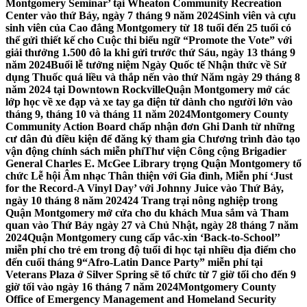
Montgomery Seminar’ tại Wheaton Community Recreation
Center vào thứ Bảy, ngày 7 tháng 9 năm 2024
Sinh viên và cựu
sinh viên của Cao đẳng Montgomery từ 18 tuổi đến 25 tuổi có
thể gửi thiết kế cho Cuộc thi biểu ngữ “Promote the Vote” với
giải thưởng 1.500 đô la khi gửi trước thứ Sáu, ngày 13 tháng 9
năm 2024
Buổi lễ tưởng niệm Ngày Quốc tế Nhận thức về Sử
dụng Thuốc quá liều và thắp nến vào thứ Năm ngày 29 tháng 8
năm 2024 tại Downtown Rockville
Quận Montgomery mở các
lớp học về xe đạp và xe tay ga điện tử dành cho người lớn vào
tháng 9, tháng 10 và tháng 11 năm 2024
Montgomery County
Community Action Board chấp nhận đơn Ghi Danh từ những
cư dân đủ điều kiện để đăng ký tham gia Chương trình đào tạo
vận động chính sách miễn phí
Thư viện Công cộng Brigadier
General Charles E. McGee Library trọng Quận Montgomery tổ
chức Lễ hội Âm nhạc Thân thiện với Gia đình, Miễn phí ‘Just
for the Record-A Vinyl Day’ với Johnny Juice vào Thứ Bảy,
ngày 10 tháng 8 năm 2024
24 Trang trại nông nghiệp trong
Quận Montgomery mở cửa cho du khách Mua sắm và Tham
quan vào Thứ Bảy ngày 27 và Chủ Nhật, ngày 28 tháng 7 năm
2024
Quận Montgomery cung cấp vắc-xin ‘Back-to-School’’
miễn phí cho trẻ em trong độ tuổi đi học tại nhiều địa điểm cho
đến cuối tháng 9
“Afro-Latin Dance Party” miễn phí tại
Veterans Plaza ở Silver Spring sẽ tổ chức từ 7 giờ tối cho đến 9
giờ tối vào ngày 16 tháng 7 năm 2024
Montgomery County
Office of Emergency Management and Homeland Security