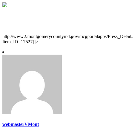
http://www2.montgomerycountymd.gov/mcgportalapps/Press_Detail.
Item_ID=17527]]>
webmasterVMont