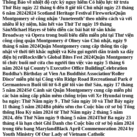
Thông Báo về nhiệt độ cực kỳ nguy hiểm Có hiệu lực từ trưa
Thứ Bảy ngày 22 tháng 6 đến 8 giờ tối Chủ nhật ngày 23 tháng
6 năm 2024
2024 Scotland Heritage Festival Fireworks
Quận
Montgomery sẽ công nhận ‘Juneteenth’ theo nhiều cách và với
nhiều lễ kỷ niệm, hầu hết vào Thứ Tư ngày 19 tháng
Sáu
Michael Hayes sẽ biểu diễn các bài hát từ sân khấu
Broadway và Opera trong buổi biểu diễn miễn phí tại Thư viện
công cộng quận Montgomery ở Olney vào Chủ nhật, ngày 9
tháng 6 năm 2024
Quận Montgomery cung cấp thông tin cập
nhật về thời tiết khắc nghiệt và Kêu gọi người dân tránh xa dây
điện bị rơi
Rockville’s Global Bites Fest 2024
Quận Montgomery
tổ chức buổi mở cửa cho người tìm việc vào ngày 5 tháng 6
năm 2024 tại County’s Executive Office Building
Celebration
Buddha’s Birthday at Vien An Buddhist Association
‘Roller
Disco’ miễn phí tại Công viên Ridge Road Recreational Park ở
Germantown Buổi tối từ 6-8 giờ tối vào thứ Sáu, ngày 17 tháng
5 năm 2024
Sở Cảnh sát Quận Montgomery cung cấp miễn phí
các bản nâng cấp phần mềm chống trộm với Xe Hyundai trong
ba ngày: Thứ Năm ngày 9 , Thứ Sáu ngày 10 và Thứ Bảy ngày
11 tháng 5 năm 2024
Bỏ phiếu sớm cho Cuộc bầu cử sơ bộ Tổng
thống Hoa Kỳ năm 2024 từ Thứ Năm ngày 2 tháng 5 năm
2024, đến Thứ Năm ngày 9 tháng 5 năm 2024
Thứ Ba ngày 23
tháng 4 là hạn chót Ghi Danh cho Cuộc bầu cử sơ bộ năm 2024
trong tiểu bang Maryland
Black April Commemoration 2024 by
Youth Ministry Of Our Lady of Vietnam Catholic