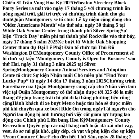
Chiến Sĩ Trận Vong Hoa Kỳ 2025
Wheaton Streetery Block
Party Series ra mắt vào ngày 17 tháng 5 với chương trình ăn
uống ngoài trời, giải trí trực và chương trình dành cho gia
đình
Quận Montgomery sẽ tổ chức Lễ kỷ niệm cộng đồng cho
‘Older Americans Month’ vào thứ sáu, ngày 30 tháng 5 tại
White Oak Senior Center trong thành phố Silver Spring
Sự
kiện ‘Truck Day’ miễn phí tại thành phố Rockville vào thứ bảy,
ngày 17 tháng 5 năm 2025
Xe buýt từ White Oak Shopping
Center tham dự Đại Lễ Phật Đản tổ chức tại Thủ Đô
Washington DC
Montgomery County Office of Procurement sẽ
tổ chức sự kiện ‘Montgomery County is Open for Business’ vào
thứ Hai, ngày 31 tháng 3 năm 2025 tại Silver
Spring
Montgomery County Animal Services and Adoption
Cente tổ chức Sự kiện Nhận nuôi Chó miễn phí “Find Your
Lucky Pup” từ ngày 14 đến 17 tháng 3 năm 2025
Chương trình
FareShare của Quận Montgomery cung cấp cho Nhân viên làm
việc tại Quận Montgomery có thể nhận được tới 325 đô la một
tháng để giúp trang trải chi phí đi lại bằng phương tiện công
cộng
Hành khách đi xe buýt Metro hoặc tàu hỏa sẽ được miễn
phí khi chuyển qua xe buýt Ride On trong ngày
Tài nguyên cho
Người lao động bị ảnh hưởng bởi việc cắt giảm lực lượng lao
động của Chính phủ Liên bang Hoa Kỳ
Montgomery County
Recreation Quyên góp các mặt hàng mới hoặc đã xài như váy,
vest, áo sơ mi giặt khô, giày dép, cà vạt và phụ kiện cho sự kiện
‘Prom Couture Closet’ cho đến hết Thứ Sáu, ngày 28 tháng 2