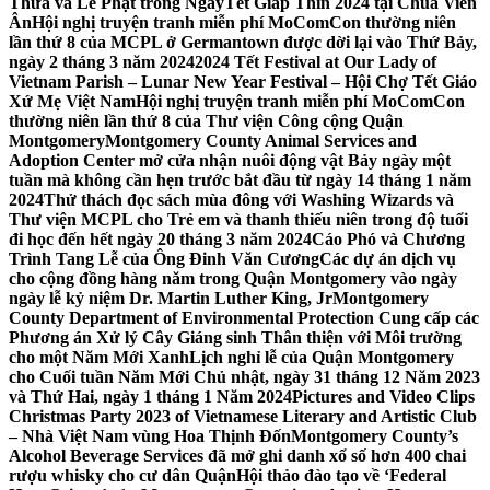
Thừa và Lễ Phật trong NgàyTết Giáp Thìn 2024 tại Chùa Viên
Ân
Hội nghị truyện tranh miễn phí MoComCon thường niên
lần thứ 8 của MCPL ở Germantown được dời lại vào Thứ Bảy,
ngày 2 tháng 3 năm 2024
2024 Tết Festival at Our Lady of
Vietnam Parish – Lunar New Year Festival – Hội Chợ Tết Giáo
Xứ Mẹ Việt Nam
Hội nghị truyện tranh miễn phí MoComCon
thường niên lần thứ 8 của Thư viện Công cộng Quận
Montgomery
Montgomery County Animal Services and
Adoption Center mở cửa nhận nuôi động vật Bảy ngày một
tuần mà không cần hẹn trước bắt đầu từ ngày 14 tháng 1 năm
2024
Thử thách đọc sách mùa đông với Washing Wizards và
Thư viện MCPL cho Trẻ em và thanh thiếu niên trong độ tuổi
đi học đến hết ngày 20 tháng 3 năm 2024
Cáo Phó và Chương
Trình Tang Lễ của Ông Đinh Văn Cương
Các dự án dịch vụ
cho cộng đồng hàng năm trong Quận Montgomery vào ngày
ngày lễ kỷ niệm Dr. Martin Luther King, Jr
Montgomery
County Department of Environmental Protection Cung cấp các
Phương án Xử lý Cây Giáng sinh Thân thiện với Môi trường
cho một Năm Mới Xanh
Lịch nghỉ lễ của Quận Montgomery
cho Cuối tuần Năm Mới Chủ nhật, ngày 31 tháng 12 Năm 2023
và Thứ Hai, ngày 1 tháng 1 Năm 2024
Pictures and Video Clips
Christmas Party 2023 of Vietnamese Literary and Artistic Club
– Nhà Việt Nam vùng Hoa Thịnh Đốn
Montgomery County’s
Alcohol Beverage Services đã mở ghi danh xổ số hơn 400 chai
rượu whisky cho cư dân Quận
Hội thảo đào tạo về ‘Federal