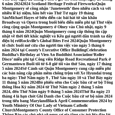
6 năm 2024
2024 Scotland Heritage Festival Fireworks
Quận
Montgomery sẽ công nhận ‘Juneteenth’ theo nhiều cách và với
nhiều lễ kỷ niệm, hầu hết vào Thứ Tư ngày 19 tháng
Sáu
Michael Hayes sẽ biểu diễn các bài hát từ sân khấu
Broadway và Opera trong buổi biểu diễn miễn phí tại Thư viện
công cộng quận Montgomery ở Olney vào Chủ nhật, ngày 9
tháng 6 năm 2024
Quận Montgomery cung cấp thông tin cập
nhật về thời tiết khắc nghiệt và Kêu gọi người dân tránh xa dây
điện bị rơi
Rockville’s Global Bites Fest 2024
Quận Montgomery
tổ chức buổi mở cửa cho người tìm việc vào ngày 5 tháng 6
năm 2024 tại County’s Executive Office Building
Celebration
Buddha’s Birthday at Vien An Buddhist Association
‘Roller
Disco’ miễn phí tại Công viên Ridge Road Recreational Park ở
Germantown Buổi tối từ 6-8 giờ tối vào thứ Sáu, ngày 17 tháng
5 năm 2024
Sở Cảnh sát Quận Montgomery cung cấp miễn phí
các bản nâng cấp phần mềm chống trộm với Xe Hyundai trong
ba ngày: Thứ Năm ngày 9 , Thứ Sáu ngày 10 và Thứ Bảy ngày
11 tháng 5 năm 2024
Bỏ phiếu sớm cho Cuộc bầu cử sơ bộ Tổng
thống Hoa Kỳ năm 2024 từ Thứ Năm ngày 2 tháng 5 năm
2024, đến Thứ Năm ngày 9 tháng 5 năm 2024
Thứ Ba ngày 23
tháng 4 là hạn chót Ghi Danh cho Cuộc bầu cử sơ bộ năm 2024
trong tiểu bang Maryland
Black April Commemoration 2024 by
Youth Ministry Of Our Lady of Vietnam Catholic
Church
Montgomery County Office of Consumer Protection
Thông Báo các chủ nhà về nguy cơ gia tăng các trò lừa đảo lát