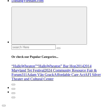
DanangVietnam.com
Search
for:
Or check our Popular Categories...
“HalloWheaton”
“HalloWheaton” Bar Hop
2014
2014
Maryland Tet Festival
2024 Community Resource Fair &
Forum
311
Adam Văn Grack
Affordable Care Act
AFI Silver
Theater and Cultural Center