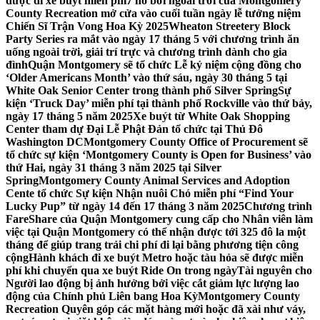
được đi xe buýt miễn phí
7 hồ bơi ngoài trời của Montgomery
County Recreation mở cửa vào cuối tuần ngày lễ tưởng niệm
Chiến Sĩ Trận Vong Hoa Kỳ 2025
Wheaton Streetery Block
Party Series ra mắt vào ngày 17 tháng 5 với chương trình ăn
uống ngoài trời, giải trí trực và chương trình dành cho gia
đình
Quận Montgomery sẽ tổ chức Lễ kỷ niệm cộng đồng cho
‘Older Americans Month’ vào thứ sáu, ngày 30 tháng 5 tại
White Oak Senior Center trong thành phố Silver Spring
Sự
kiện ‘Truck Day’ miễn phí tại thành phố Rockville vào thứ bảy,
ngày 17 tháng 5 năm 2025
Xe buýt từ White Oak Shopping
Center tham dự Đại Lễ Phật Đản tổ chức tại Thủ Đô
Washington DC
Montgomery County Office of Procurement sẽ
tổ chức sự kiện ‘Montgomery County is Open for Business’ vào
thứ Hai, ngày 31 tháng 3 năm 2025 tại Silver
Spring
Montgomery County Animal Services and Adoption
Cente tổ chức Sự kiện Nhận nuôi Chó miễn phí “Find Your
Lucky Pup” từ ngày 14 đến 17 tháng 3 năm 2025
Chương trình
FareShare của Quận Montgomery cung cấp cho Nhân viên làm
việc tại Quận Montgomery có thể nhận được tới 325 đô la một
tháng để giúp trang trải chi phí đi lại bằng phương tiện công
cộng
Hành khách đi xe buýt Metro hoặc tàu hỏa sẽ được miễn
phí khi chuyển qua xe buýt Ride On trong ngày
Tài nguyên cho
Người lao động bị ảnh hưởng bởi việc cắt giảm lực lượng lao
động của Chính phủ Liên bang Hoa Kỳ
Montgomery County
Recreation Quyên góp các mặt hàng mới hoặc đã xài như váy,