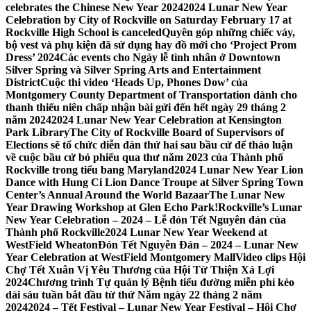
celebrates the Chinese New Year 2024
2024 Lunar New Year
Celebration by City of Rockville on Saturday February 17 at
Rockville High School is canceled
Quyên góp những chiếc váy,
bộ vest và phụ kiện đã sử dụng hay đồ mới cho ‘Project Prom
Dress’ 2024
Các events cho Ngày lễ tình nhân ở Downtown
Silver Spring và Silver Spring Arts and Entertainment
District
Cuộc thi video ‘Heads Up, Phones Dow’ của
Montgomery County Department of Transportation dành cho
thanh thiếu niên chấp nhận bài gửi đến hết ngày 29 tháng 2
năm 2024
2024 Lunar New Year Celebration at Kensington
Park Library
The City of Rockville Board of Supervisors of
Elections sẽ tổ chức diễn đàn thứ hai sau bầu cử để thảo luận
về cuộc bầu cử bỏ phiếu qua thư năm 2023 của Thành phố
Rockville trong tiểu bang Maryland
2024 Lunar New Year Lion
Dance with Hung Ci Lion Dance Troupe at Silver Spring Town
Center’s Annual Around the World Bazaar
The Lunar New
Year Drawing Workshop at Glen Echo Park!
Rockville’s Lunar
New Year Celebration – 2024 – Lễ đón Tết Nguyên đán của
Thành phố Rockville
2024 Lunar New Year Weekend at
WestField Wheaton
Đón Tết Nguyên Đán – 2024 – Lunar New
Year Celebration at WestField Montgomery Mall
Video clips Hội
Chợ Tết Xuân Vị Yêu Thương của Hội Từ Thiện Xá Lợi
2024
Chương trình Tự quản lý Bệnh tiểu đường miễn phí kéo
dài sáu tuần bắt đầu từ thứ Năm ngày 22 tháng 2 năm
2024
2024 – Tết Festival – Lunar New Year Festival – Hội Chợ