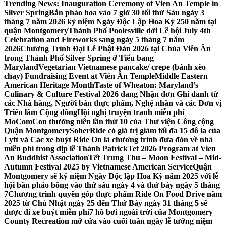
Trending News:
Inauguration Ceremony of Vien An Temple in
Silver Spring
Bắn pháo hoa vào 7 giờ 30 tối thứ Sáu ngày 3
tháng 7 năm 2026 kỷ niệm Ngày Độc Lập Hoa Kỳ 250 năm tại
quận Montgomery
Thành Phố Poolesville dời Lễ hội July 4th
Celebration and Fireworks sang ngày 5 tháng 7 năm
2026
Chương Trình Đại Lễ Phật Đản 2026 tại Chùa Viên Ân
trong Thành Phố Silver Spring ở Tiểu bang
Maryland
Vegetarian Vietnamese pancake/ crepe (bánh xèo
chay) Fundraising Event at Viên Ân Temple
Middle Eastern
American Heritage Month
Taste of Wheaton: Maryland’s
Culinary & Culture Festival 2026 đang Nhận đơn Ghi danh từ
các Nhà hàng, Người bán thực phẩm, Nghệ nhân và các Đơn vị
Triển lãm Cộng đồng
Hội nghị truyện tranh miễn phí
MoComCon thường niên lần thứ 10 của Thư viện Công cộng
Quận Montgomery
SoberRide có giá trị giảm tối đa 15 đô la của
Lyft và Các xe buýt Ride On là chương trình đưa đón về nhà
miễn phí trong dịp lễ Thánh Patrick
Tet 2026 Program at Vien
An Buddhist Association
Tết Trung Thu – Moon Festival – Mid-
Autumn Festival 2025 by Vietnamese American Service
Quận
Montgomery sẽ kỷ niệm Ngày Độc lập Hoa Kỳ năm 2025 với lễ
hội bắn pháo bông vào thứ sáu ngày 4 và thứ bảy ngày 5 tháng
7
Chương trình quyên góp thực phẩm Ride On Food Drive năm
2025 từ Chủ Nhật ngày 25 đến Thứ Bảy ngày 31 tháng 5 sẽ
được đi xe buýt miễn phí
7 hồ bơi ngoài trời của Montgomery
County Recreation mở cửa vào cuối tuần ngày lễ tưởng niệm