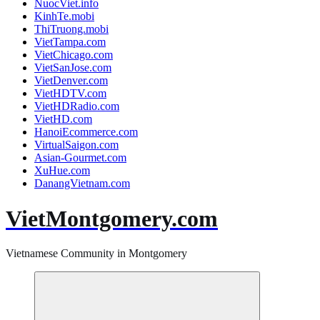
NuocViet.info
KinhTe.mobi
ThiTruong.mobi
VietTampa.com
VietChicago.com
VietSanJose.com
VietDenver.com
VietHDTV.com
VietHDRadio.com
VietHD.com
HanoiEcommerce.com
VirtualSaigon.com
Asian-Gourmet.com
XuHue.com
DanangVietnam.com
VietMontgomery.com
Vietnamese Community in Montgomery