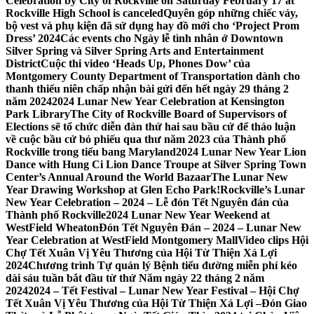
Celebration by City of Rockville on Saturday February 17 at
Rockville High School is canceled
Quyên góp những chiếc váy,
bộ vest và phụ kiện đã sử dụng hay đồ mới cho ‘Project Prom
Dress’ 2024
Các events cho Ngày lễ tình nhân ở Downtown
Silver Spring và Silver Spring Arts and Entertainment
District
Cuộc thi video ‘Heads Up, Phones Dow’ của
Montgomery County Department of Transportation dành cho
thanh thiếu niên chấp nhận bài gửi đến hết ngày 29 tháng 2
năm 2024
2024 Lunar New Year Celebration at Kensington
Park Library
The City of Rockville Board of Supervisors of
Elections sẽ tổ chức diễn đàn thứ hai sau bầu cử để thảo luận
về cuộc bầu cử bỏ phiếu qua thư năm 2023 của Thành phố
Rockville trong tiểu bang Maryland
2024 Lunar New Year Lion
Dance with Hung Ci Lion Dance Troupe at Silver Spring Town
Center’s Annual Around the World Bazaar
The Lunar New
Year Drawing Workshop at Glen Echo Park!
Rockville’s Lunar
New Year Celebration – 2024 – Lễ đón Tết Nguyên đán của
Thành phố Rockville
2024 Lunar New Year Weekend at
WestField Wheaton
Đón Tết Nguyên Đán – 2024 – Lunar New
Year Celebration at WestField Montgomery Mall
Video clips Hội
Chợ Tết Xuân Vị Yêu Thương của Hội Từ Thiện Xá Lợi
2024
Chương trình Tự quản lý Bệnh tiểu đường miễn phí kéo
dài sáu tuần bắt đầu từ thứ Năm ngày 22 tháng 2 năm
2024
2024 – Tết Festival – Lunar New Year Festival – Hội Chợ
Tết Xuân Vị Yêu Thương của Hội Từ Thiện Xá Lợi –
Đón Giao