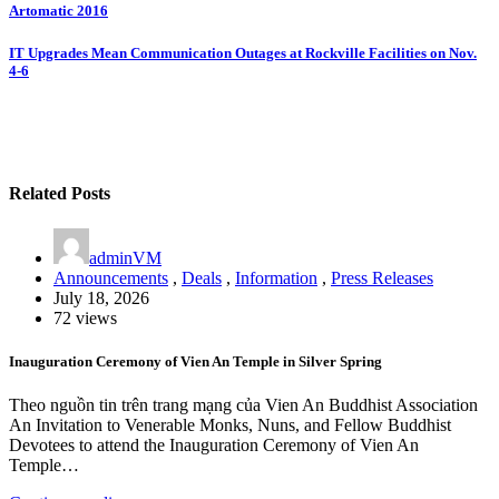
Post
Artomatic 2016
navigation
IT Upgrades Mean Communication Outages at Rockville Facilities on Nov.
4-6
Related Posts
adminVM
Announcements
,
Deals
,
Information
,
Press Releases
July 18, 2026
72 views
Inauguration Ceremony of Vien An Temple in Silver Spring
Theo nguồn tin trên trang mạng của Vien An Buddhist Association
An Invitation to Venerable Monks, Nuns, and Fellow Buddhist
Devotees to attend the Inauguration Ceremony of Vien An
Temple…