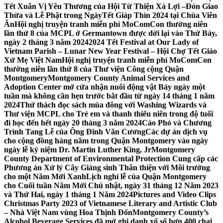
Tết Xuân Vị Yêu Thương của Hội Từ Thiện Xá Lợi –
Đón Giao
Thừa và Lễ Phật trong NgàyTết Giáp Thìn 2024 tại Chùa Viên
Ân
Hội nghị truyện tranh miễn phí MoComCon thường niên
lần thứ 8 của MCPL ở Germantown được dời lại vào Thứ Bảy,
ngày 2 tháng 3 năm 2024
2024 Tết Festival at Our Lady of
Vietnam Parish – Lunar New Year Festival – Hội Chợ Tết Giáo
Xứ Mẹ Việt Nam
Hội nghị truyện tranh miễn phí MoComCon
thường niên lần thứ 8 của Thư viện Công cộng Quận
Montgomery
Montgomery County Animal Services and
Adoption Center mở cửa nhận nuôi động vật Bảy ngày một
tuần mà không cần hẹn trước bắt đầu từ ngày 14 tháng 1 năm
2024
Thử thách đọc sách mùa đông với Washing Wizards và
Thư viện MCPL cho Trẻ em và thanh thiếu niên trong độ tuổi
đi học đến hết ngày 20 tháng 3 năm 2024
Cáo Phó và Chương
Trình Tang Lễ của Ông Đinh Văn Cương
Các dự án dịch vụ
cho cộng đồng hàng năm trong Quận Montgomery vào ngày
ngày lễ kỷ niệm Dr. Martin Luther King, Jr
Montgomery
County Department of Environmental Protection Cung cấp các
Phương án Xử lý Cây Giáng sinh Thân thiện với Môi trường
cho một Năm Mới Xanh
Lịch nghỉ lễ của Quận Montgomery
cho Cuối tuần Năm Mới Chủ nhật, ngày 31 tháng 12 Năm 2023
và Thứ Hai, ngày 1 tháng 1 Năm 2024
Pictures and Video Clips
Christmas Party 2023 of Vietnamese Literary and Artistic Club
– Nhà Việt Nam vùng Hoa Thịnh Đốn
Montgomery County’s
Alcohol Beverage Services đã mở ghi danh xổ số hơn 400 chai