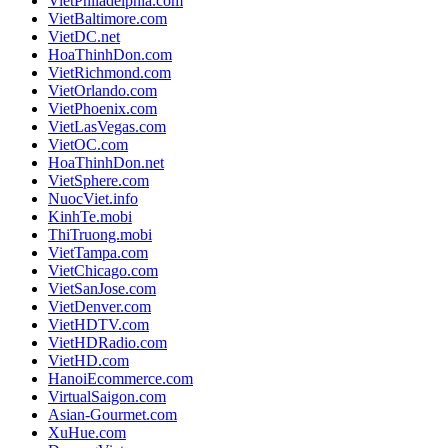
VietPhiladelphia.com
VietBaltimore.com
VietDC.net
HoaThinhDon.com
VietRichmond.com
VietOrlando.com
VietPhoenix.com
VietLasVegas.com
VietOC.com
HoaThinhDon.net
VietSphere.com
NuocViet.info
KinhTe.mobi
ThiTruong.mobi
VietTampa.com
VietChicago.com
VietSanJose.com
VietDenver.com
VietHDTV.com
VietHDRadio.com
VietHD.com
HanoiEcommerce.com
VirtualSaigon.com
Asian-Gourmet.com
XuHue.com