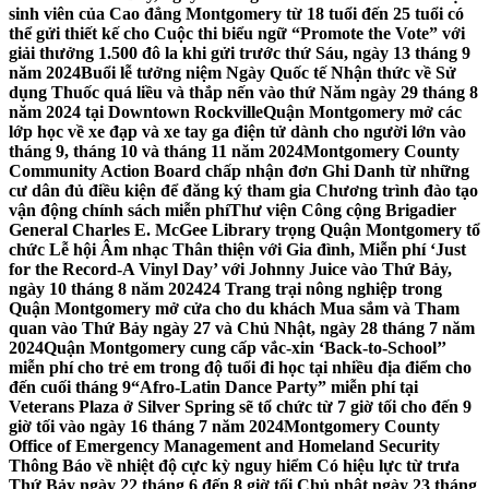
sinh viên của Cao đẳng Montgomery từ 18 tuổi đến 25 tuổi có
thể gửi thiết kế cho Cuộc thi biểu ngữ “Promote the Vote” với
giải thưởng 1.500 đô la khi gửi trước thứ Sáu, ngày 13 tháng 9
năm 2024
Buổi lễ tưởng niệm Ngày Quốc tế Nhận thức về Sử
dụng Thuốc quá liều và thắp nến vào thứ Năm ngày 29 tháng 8
năm 2024 tại Downtown Rockville
Quận Montgomery mở các
lớp học về xe đạp và xe tay ga điện tử dành cho người lớn vào
tháng 9, tháng 10 và tháng 11 năm 2024
Montgomery County
Community Action Board chấp nhận đơn Ghi Danh từ những
cư dân đủ điều kiện để đăng ký tham gia Chương trình đào tạo
vận động chính sách miễn phí
Thư viện Công cộng Brigadier
General Charles E. McGee Library trọng Quận Montgomery tổ
chức Lễ hội Âm nhạc Thân thiện với Gia đình, Miễn phí ‘Just
for the Record-A Vinyl Day’ với Johnny Juice vào Thứ Bảy,
ngày 10 tháng 8 năm 2024
24 Trang trại nông nghiệp trong
Quận Montgomery mở cửa cho du khách Mua sắm và Tham
quan vào Thứ Bảy ngày 27 và Chủ Nhật, ngày 28 tháng 7 năm
2024
Quận Montgomery cung cấp vắc-xin ‘Back-to-School’’
miễn phí cho trẻ em trong độ tuổi đi học tại nhiều địa điểm cho
đến cuối tháng 9
“Afro-Latin Dance Party” miễn phí tại
Veterans Plaza ở Silver Spring sẽ tổ chức từ 7 giờ tối cho đến 9
giờ tối vào ngày 16 tháng 7 năm 2024
Montgomery County
Office of Emergency Management and Homeland Security
Thông Báo về nhiệt độ cực kỳ nguy hiểm Có hiệu lực từ trưa
Thứ Bảy ngày 22 tháng 6 đến 8 giờ tối Chủ nhật ngày 23 tháng