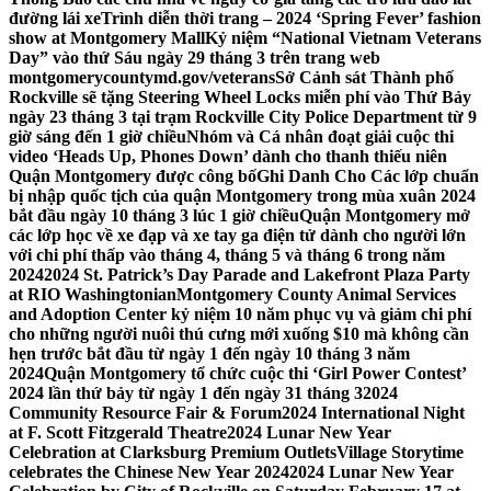
đường lái xe
Trình diễn thời trang – 2024 ‘Spring Fever’ fashion
show at Montgomery Mall
Kỷ niệm “National Vietnam Veterans
Day” vào thứ Sáu ngày 29 tháng 3 trên trang web
montgomerycountymd.gov/veterans
Sở Cảnh sát Thành phố
Rockville sẽ tặng Steering Wheel Locks miễn phí vào Thứ Bảy
ngày 23 tháng 3 tại trạm Rockville City Police Department từ 9
giờ sáng đến 1 giờ chiều
Nhóm và Cá nhân đoạt giải cuộc thi
video ‘Heads Up, Phones Down’ dành cho thanh thiếu niên
Quận Montgomery được công bố
Ghi Danh Cho Các lớp chuẩn
bị nhập quốc tịch của quận Montgomery trong mùa xuân 2024
bắt đầu ngày 10 tháng 3 lúc 1 giờ chiều
Quận Montgomery mở
các lớp học về xe đạp và xe tay ga điện tử dành cho người lớn
với chi phí thấp vào tháng 4, tháng 5 và tháng 6 trong năm
2024
2024 St. Patrick’s Day Parade and Lakefront Plaza Party
at RIO Washingtonian
Montgomery County Animal Services
and Adoption Center kỷ niệm 10 năm phục vụ và giảm chi phí
cho những người nuôi thú cưng mới xuống $10 mà không cần
hẹn trước bắt đầu từ ngày 1 đến ngày 10 tháng 3 năm
2024
Quận Montgomery tổ chức cuộc thi ‘Girl Power Contest’
2024 lần thứ bảy từ ngày 1 đến ngày 31 tháng 3
2024
Community Resource Fair & Forum
2024 International Night
at F. Scott Fitzgerald Theatre
2024 Lunar New Year
Celebration at Clarksburg Premium Outlets
Village Storytime
celebrates the Chinese New Year 2024
2024 Lunar New Year