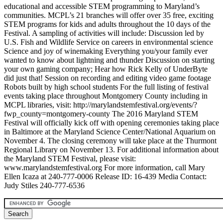
educational and accessible STEM programming to Maryland’s
communities. MCPL’s 21 branches will offer over 35 free, exciting
STEM programs for kids and adults throughout the 10 days of the
Festival. A sampling of activities will include: Discussion led by
U.S. Fish and Wildlife Service on careers in environmental science
Science and joy of winemaking Everything you/your family ever
wanted to know about lightning and thunder Discussion on starting
your own gaming company; Hear how Rick Kelly of UnderByte
did just that! Session on recording and editing video game footage
Robots built by high school students For the full listing of festival
events taking place throughout Montgomery County including in
MCPL libraries, visit: http://marylandstemfestival.org/events/?
fwp_county=montgomery-county The 2016 Maryland STEM
Festival will officially kick off with opening ceremonies taking place
in Baltimore at the Maryland Science Center/National Aquarium on
November 4. The closing ceremony will take place at the Thurmont
Regional Library on November 13. For additional information about
the Maryland STEM Festival, please visit:
www.marylandstemfestival.org For more information, call Mary
Ellen Icaza at 240-777-0006 Release ID: 16-439 Media Contact:
Judy Stiles 240-777-6536