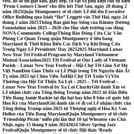
vest, áo sơ mi giặt khô, giày dép, cà vạt và phụ kiện cho sự kiện
‘Prom Couture Closet’ cho đến hết Thứ Sáu, ngày 28 tháng 2
năm 2025
Quận Montgomery sẽ tổ chức Lễ đổi tên Executive
Office Building qua Isiah “Ike” Leggett vào Thứ Hai, ngày 24
tháng 2 năm 2025
Thông Báo giải học bổng của Kimmy Dương
Foundation năm 2025 – 2026 cho Học sinh trường cao đẳng
NOVA Community College
Thông Báo Đóng Cửa Các Văn
Phòng Cơ Quan Trong quận Montgomery ở tiểu bang
Maryland & Thời Khóa Biểu Các Dịch Vụ Khi Đóng Cửa
Trong Ngày Lễ Presidents’ Day 2025
2025 Maryland Lunar
New Year Tet Festival Program by Maryland Vietnamese
Mutual Association
2025 Tết Festival at Our Lady of Vietnam
Parish – Lunar New Year Festival – Hội Chợ Tết Giáo Xứ Mẹ
Việt Nam
Đón Giao Thừa và Lễ Phật trong Tết Nguyên đán Ất
Tỵ năm 2025 tại Chùa Viên Ân
Hội Chợ Tết Xuân Vị Yêu
Thương của Hội Từ Thiện Xá Lợi – 2025 – Tết Festival –
Lunar New Year Festival by Xa Loi Charity
Ghi danh Xin vé
Lễ nhậm chức của Tổng thống Trump năm 2025 từ Dân Biểu
Tiểu Bang Jamie Raskin tại địa hạt hay khu 8 bầu cử quốc hội
Hoa Kỳ của Maryland
Ghi danh xin vé đi coi Lễ nhậm chức của
Tổng thống Trump năm 2025 từ Thượng nghị sĩ Hoa Kỳ Van
Hollen của Tiểu Bang Maryland
Quận Montgomery sẽ tổ chức
‘Friendship Picnic’ miễn phí lần thứ 10 tại Wheaton vào Chủ
Nhật, ngày 15 tháng 9 năm 2024
2024 Silver Spring Jazz
Festival
Quận Montgomery sẽ tổ chức Hội thảo ‘Ready