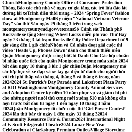
Church
Montgomery County Office of Consumer Protection
Thông Báo các chủ nhà về nguy cơ gia tăng các trò lừa đảo lát
đường lái xe
Trình diễn thời trang – 2024 ‘Spring Fever’ fashion
show at Montgomery Mall
Kỷ niệm “National Vietnam Veterans
Day” vào thứ Sáu ngày 29 tháng 3 trên trang web
montgomerycountymd.gov/veterans
Sở Cảnh sát Thành phố
Rockville sẽ tặng Steering Wheel Locks miễn phí vào Thứ Bảy
ngày 23 tháng 3 tại trạm Rockville City Police Department từ 9
giờ sáng đến 1 giờ chiều
Nhóm và Cá nhân đoạt giải cuộc thi
video ‘Heads Up, Phones Down’ dành cho thanh thiếu niên
Quận Montgomery được công bố
Ghi Danh Cho Các lớp chuẩn
bị nhập quốc tịch của quận Montgomery trong mùa xuân 2024
bắt đầu ngày 10 tháng 3 lúc 1 giờ chiều
Quận Montgomery mở
các lớp học về xe đạp và xe tay ga điện tử dành cho người lớn
với chi phí thấp vào tháng 4, tháng 5 và tháng 6 trong năm
2024
2024 St. Patrick’s Day Parade and Lakefront Plaza Party
at RIO Washingtonian
Montgomery County Animal Services
and Adoption Center kỷ niệm 10 năm phục vụ và giảm chi phí
cho những người nuôi thú cưng mới xuống $10 mà không cần
hẹn trước bắt đầu từ ngày 1 đến ngày 10 tháng 3 năm
2024
Quận Montgomery tổ chức cuộc thi ‘Girl Power Contest’
2024 lần thứ bảy từ ngày 1 đến ngày 31 tháng 3
2024
Community Resource Fair & Forum
2024 International Night
at F. Scott Fitzgerald Theatre
2024 Lunar New Year
Celebration at Clarksburg Premium Outlets
Village Storytime