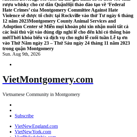
rượu whisky cho cư dân Quận
Hội thảo đào tạo về ‘Federal
Hate Crimes’ của Montgomery Committee Against Hate
Violence sẽ được tổ chức tại Rockville vào thứ Tư ngày 6 tháng
12 năm 2023
Montgomery County Animal Services and
Adoption Center sẽ Miễn mọi khoản phí xin nhận nuôi tất cả
các loài thú vật vào đúng dịp nghỉ lễ cho đến khi có thông báo
mới
Thời khóa biểu và dịch vụ cho nghỉ lễ cuối tuần Lễ tạ ơn
vào Thứ Năm ngày 23 – Thứ Sáu ngày 24 tháng 11 năm 2023
trong quận Montgomery
Sun. Aug 9th, 2026
VietMontgomery.com
Vietnamese Community in Montgomery
Subscribe
VietNewEngland.com
VietNewYork.com