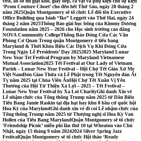
vest, áo sơ mi giặt khô, giày dép, cà vạt và phụ kiện cho sự kiện
‘Prom Couture Closet’ cho đến hết Thứ Sáu, ngày 28 tháng 2
năm 2025
Quận Montgomery sẽ tổ chức Lễ đổi tên Executive
Office Building qua Isiah “Ike” Leggett vào Thứ Hai, ngày 24
tháng 2 năm 2025
Thông Báo giải học bổng của Kimmy Dương
Foundation năm 2025 – 2026 cho Học sinh trường cao đẳng
NOVA Community College
Thông Báo Đóng Cửa Các Văn
Phòng Cơ Quan Trong quận Montgomery ở tiểu bang
Maryland & Thời Khóa Biểu Các Dịch Vụ Khi Đóng Cửa
Trong Ngày Lễ Presidents’ Day 2025
2025 Maryland Lunar
New Year Tet Festival Program by Maryland Vietnamese
Mutual Association
2025 Tết Festival at Our Lady of Vietnam
Parish – Lunar New Year Festival – Hội Chợ Tết Giáo Xứ Mẹ
Việt Nam
Đón Giao Thừa và Lễ Phật trong Tết Nguyên đán Ất
Tỵ năm 2025 tại Chùa Viên Ân
Hội Chợ Tết Xuân Vị Yêu
Thương của Hội Từ Thiện Xá Lợi – 2025 – Tết Festival –
Lunar New Year Festival by Xa Loi Charity
Ghi danh Xin vé
Lễ nhậm chức của Tổng thống Trump năm 2025 từ Dân Biểu
Tiểu Bang Jamie Raskin tại địa hạt hay khu 8 bầu cử quốc hội
Hoa Kỳ của Maryland
Ghi danh xin vé đi coi Lễ nhậm chức của
Tổng thống Trump năm 2025 từ Thượng nghị sĩ Hoa Kỳ Van
Hollen của Tiểu Bang Maryland
Quận Montgomery sẽ tổ chức
‘Friendship Picnic’ miễn phí lần thứ 10 tại Wheaton vào Chủ
Nhật, ngày 15 tháng 9 năm 2024
2024 Silver Spring Jazz
Festival
Quận Montgomery sẽ tổ chức Hội thảo ‘Ready