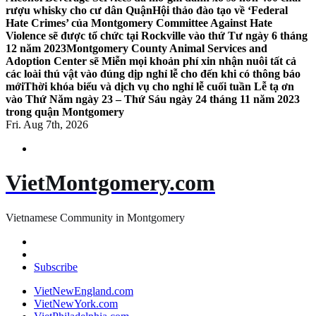
rượu whisky cho cư dân Quận
Hội thảo đào tạo về ‘Federal
Hate Crimes’ của Montgomery Committee Against Hate
Violence sẽ được tổ chức tại Rockville vào thứ Tư ngày 6 tháng
12 năm 2023
Montgomery County Animal Services and
Adoption Center sẽ Miễn mọi khoản phí xin nhận nuôi tất cả
các loài thú vật vào đúng dịp nghỉ lễ cho đến khi có thông báo
mới
Thời khóa biểu và dịch vụ cho nghỉ lễ cuối tuần Lễ tạ ơn
vào Thứ Năm ngày 23 – Thứ Sáu ngày 24 tháng 11 năm 2023
trong quận Montgomery
Fri. Aug 7th, 2026
VietMontgomery.com
Vietnamese Community in Montgomery
Subscribe
VietNewEngland.com
VietNewYork.com