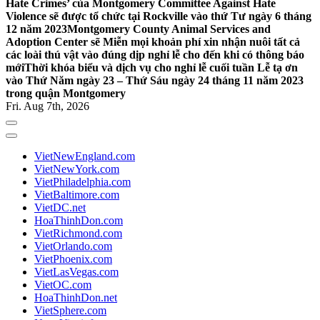
Hate Crimes’ của Montgomery Committee Against Hate
Violence sẽ được tổ chức tại Rockville vào thứ Tư ngày 6 tháng
12 năm 2023
Montgomery County Animal Services and
Adoption Center sẽ Miễn mọi khoản phí xin nhận nuôi tất cả
các loài thú vật vào đúng dịp nghỉ lễ cho đến khi có thông báo
mới
Thời khóa biểu và dịch vụ cho nghỉ lễ cuối tuần Lễ tạ ơn
vào Thứ Năm ngày 23 – Thứ Sáu ngày 24 tháng 11 năm 2023
trong quận Montgomery
Fri. Aug 7th, 2026
VietNewEngland.com
VietNewYork.com
VietPhiladelphia.com
VietBaltimore.com
VietDC.net
HoaThinhDon.com
VietRichmond.com
VietOrlando.com
VietPhoenix.com
VietLasVegas.com
VietOC.com
HoaThinhDon.net
VietSphere.com