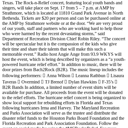
Texas. The Rock-n-Relief concert, featuring local youth bands and
singers, will take place on Sept. 17 from 5 – 7 p.m. at AMP by
Strathmore, which is located at 11810 Grand Park Avenue in North
Bethesda. Tickets are $20 per person and can be purchased online at
the AMP by Strathmore website or at the door. “We are very proud
of our youth, staff and partners who are working hard to help those
who were harmed by the recent devastating storms,” said
Department of Recreation Division Chief Robin Riley. “The concert
will be spectacular but it is the compassion of the kids who give
their time and share their talents that will make this such a
memorable event.” Radio host Angie Ange from 93.9 WKYS will
host the event, which is being described by organizers as a “a youth-
powered hurricane relief effort.” In addition to music, there will be
door prizes from Bach2Rock (B2R). The music lineup includes the
following performers:  Anna Wilson  Leanna Rathbun  Lisaura
Taveras  Overmind  TJ Brenof  Dylan Hawkins  F-35’s 
B2R Bands In addition, a limited number of event shirts will be
available for purchase. All proceeds from the event will be donated
to the relief efforts. The hurricane relief concert is being organized to
show local support for rebuilding efforts in Florida and Texas
following hurricanes Irma and Harvey. The Maryland Recreation
and Parks Association will serve as the trustee and distribute the
disaster relief funds to the Houston Parks Board Foundation and the
Florida Recreation and Park Association Foundation. Follow the