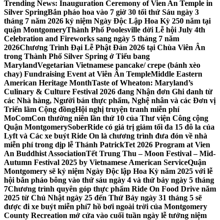
Trending News:
Inauguration Ceremony of Vien An Temple in
Silver Spring
Bắn pháo hoa vào 7 giờ 30 tối thứ Sáu ngày 3
tháng 7 năm 2026 kỷ niệm Ngày Độc Lập Hoa Kỳ 250 năm tại
quận Montgomery
Thành Phố Poolesville dời Lễ hội July 4th
Celebration and Fireworks sang ngày 5 tháng 7 năm
2026
Chương Trình Đại Lễ Phật Đản 2026 tại Chùa Viên Ân
trong Thành Phố Silver Spring ở Tiểu bang
Maryland
Vegetarian Vietnamese pancake/ crepe (bánh xèo
chay) Fundraising Event at Viên Ân Temple
Middle Eastern
American Heritage Month
Taste of Wheaton: Maryland’s
Culinary & Culture Festival 2026 đang Nhận đơn Ghi danh từ
các Nhà hàng, Người bán thực phẩm, Nghệ nhân và các Đơn vị
Triển lãm Cộng đồng
Hội nghị truyện tranh miễn phí
MoComCon thường niên lần thứ 10 của Thư viện Công cộng
Quận Montgomery
SoberRide có giá trị giảm tối đa 15 đô la của
Lyft và Các xe buýt Ride On là chương trình đưa đón về nhà
miễn phí trong dịp lễ Thánh Patrick
Tet 2026 Program at Vien
An Buddhist Association
Tết Trung Thu – Moon Festival – Mid-
Autumn Festival 2025 by Vietnamese American Service
Quận
Montgomery sẽ kỷ niệm Ngày Độc lập Hoa Kỳ năm 2025 với lễ
hội bắn pháo bông vào thứ sáu ngày 4 và thứ bảy ngày 5 tháng
7
Chương trình quyên góp thực phẩm Ride On Food Drive năm
2025 từ Chủ Nhật ngày 25 đến Thứ Bảy ngày 31 tháng 5 sẽ
được đi xe buýt miễn phí
7 hồ bơi ngoài trời của Montgomery
County Recreation mở cửa vào cuối tuần ngày lễ tưởng niệm