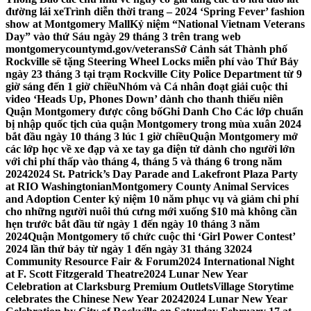
đường lái xe
Trình diễn thời trang – 2024 ‘Spring Fever’ fashion
show at Montgomery Mall
Kỷ niệm “National Vietnam Veterans
Day” vào thứ Sáu ngày 29 tháng 3 trên trang web
montgomerycountymd.gov/veterans
Sở Cảnh sát Thành phố
Rockville sẽ tặng Steering Wheel Locks miễn phí vào Thứ Bảy
ngày 23 tháng 3 tại trạm Rockville City Police Department từ 9
giờ sáng đến 1 giờ chiều
Nhóm và Cá nhân đoạt giải cuộc thi
video ‘Heads Up, Phones Down’ dành cho thanh thiếu niên
Quận Montgomery được công bố
Ghi Danh Cho Các lớp chuẩn
bị nhập quốc tịch của quận Montgomery trong mùa xuân 2024
bắt đầu ngày 10 tháng 3 lúc 1 giờ chiều
Quận Montgomery mở
các lớp học về xe đạp và xe tay ga điện tử dành cho người lớn
với chi phí thấp vào tháng 4, tháng 5 và tháng 6 trong năm
2024
2024 St. Patrick’s Day Parade and Lakefront Plaza Party
at RIO Washingtonian
Montgomery County Animal Services
and Adoption Center kỷ niệm 10 năm phục vụ và giảm chi phí
cho những người nuôi thú cưng mới xuống $10 mà không cần
hẹn trước bắt đầu từ ngày 1 đến ngày 10 tháng 3 năm
2024
Quận Montgomery tổ chức cuộc thi ‘Girl Power Contest’
2024 lần thứ bảy từ ngày 1 đến ngày 31 tháng 3
2024
Community Resource Fair & Forum
2024 International Night
at F. Scott Fitzgerald Theatre
2024 Lunar New Year
Celebration at Clarksburg Premium Outlets
Village Storytime
celebrates the Chinese New Year 2024
2024 Lunar New Year