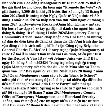
sinh viên của Cao đẳng Montgomery từ 18 tuổi đến 25 tuổi có
thể gửi thiết kế cho Cuộc thi biểu ngữ “Promote the Vote” với
giải thưởng 1.500 đô la khi gửi trước thứ Sáu, ngày 13 tháng 9
năm 2024
Buổi lễ tưởng niệm Ngày Quốc tế Nhận thức về Sử
dụng Thuốc quá liều và thắp nến vào thứ Năm ngày 29 tháng 8
năm 2024 tại Downtown Rockville
Quận Montgomery mở các
lớp học về xe đạp và xe tay ga điện tử dành cho người lớn vào
tháng 9, tháng 10 và tháng 11 năm 2024
Montgomery County
Community Action Board chấp nhận đơn Ghi Danh từ những
cư dân đủ điều kiện để đăng ký tham gia Chương trình đào tạo
vận động chính sách miễn phí
Thư viện Công cộng Brigadier
General Charles E. McGee Library trọng Quận Montgomery tổ
chức Lễ hội Âm nhạc Thân thiện với Gia đình, Miễn phí ‘Just
for the Record-A Vinyl Day’ với Johnny Juice vào Thứ Bảy,
ngày 10 tháng 8 năm 2024
24 Trang trại nông nghiệp trong
Quận Montgomery mở cửa cho du khách Mua sắm và Tham
quan vào Thứ Bảy ngày 27 và Chủ Nhật, ngày 28 tháng 7 năm
2024
Quận Montgomery cung cấp vắc-xin ‘Back-to-School’’
miễn phí cho trẻ em trong độ tuổi đi học tại nhiều địa điểm cho
đến cuối tháng 9
“Afro-Latin Dance Party” miễn phí tại
Veterans Plaza ở Silver Spring sẽ tổ chức từ 7 giờ tối cho đến 9
giờ tối vào ngày 16 tháng 7 năm 2024
Montgomery County
Office of Emergency Management and Homeland Security
Thông Báo về nhiệt độ cực kỳ nguy hiểm Có hiệu lực từ trưa
Thứ Bảy ngày 22 tháng 6 đến 8 giờ tối Chủ nhật ngày 23 tháng