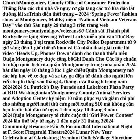
Church
Montgomery County Office of Consumer Protection
Thông Báo các chủ nhà về nguy cơ gia tăng các trò lừa đảo lát
đường lái xe
Trình diễn thời trang – 2024 ‘Spring Fever’ fashion
show at Montgomery Mall
Kỷ niệm “National Vietnam Veterans
Day” vào thứ Sáu ngày 29 tháng 3 trên trang web
montgomerycountymd.gov/veterans
Sở Cảnh sát Thành phố
Rockville sẽ tặng Steering Wheel Locks miễn phí vào Thứ Bảy
ngày 23 tháng 3 tại trạm Rockville City Police Department từ 9
giờ sáng đến 1 giờ chiều
Nhóm và Cá nhân đoạt giải cuộc thi
video ‘Heads Up, Phones Down’ dành cho thanh thiếu niên
Quận Montgomery được công bố
Ghi Danh Cho Các lớp chuẩn
bị nhập quốc tịch của quận Montgomery trong mùa xuân 2024
bắt đầu ngày 10 tháng 3 lúc 1 giờ chiều
Quận Montgomery mở
các lớp học về xe đạp và xe tay ga điện tử dành cho người lớn
với chi phí thấp vào tháng 4, tháng 5 và tháng 6 trong năm
2024
2024 St. Patrick’s Day Parade and Lakefront Plaza Party
at RIO Washingtonian
Montgomery County Animal Services
and Adoption Center kỷ niệm 10 năm phục vụ và giảm chi phí
cho những người nuôi thú cưng mới xuống $10 mà không cần
hẹn trước bắt đầu từ ngày 1 đến ngày 10 tháng 3 năm
2024
Quận Montgomery tổ chức cuộc thi ‘Girl Power Contest’
2024 lần thứ bảy từ ngày 1 đến ngày 31 tháng 3
2024
Community Resource Fair & Forum
2024 International Night
at F. Scott Fitzgerald Theatre
2024 Lunar New Year
Celebration at Clarksburg Premium Outlets
Village Storytime