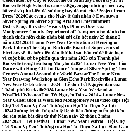
Celebration by City of Rockville on Saturday February 17 at
Rockville High School is canceled
Quyên góp những chiếc váy,
bộ vest và phụ kiện đã sử dụng hay đồ mới cho ‘Project Prom
Dress’ 2024
Các events cho Ngày lễ tình nhân ở Downtown
Silver Spring và Silver Spring Arts and Entertainment
District
Cuộc thi video ‘Heads Up, Phones Dow’ của
Montgomery County Department of Transportation dành cho
thanh thiếu niên chấp nhận bài gửi đến hết ngày 29 tháng 2
năm 2024
2024 Lunar New Year Celebration at Kensington
Park Library
The City of Rockville Board of Supervisors of
Elections sẽ tổ chức diễn đàn thứ hai sau bầu cử để thảo luận
về cuộc bầu cử bỏ phiếu qua thư năm 2023 của Thành phố
Rockville trong tiểu bang Maryland
2024 Lunar New Year Lion
Dance with Hung Ci Lion Dance Troupe at Silver Spring Town
Center’s Annual Around the World Bazaar
The Lunar New
Year Drawing Workshop at Glen Echo Park!
Rockville’s Lunar
New Year Celebration – 2024 – Lễ đón Tết Nguyên đán của
Thành phố Rockville
2024 Lunar New Year Weekend at
WestField Wheaton
Đón Tết Nguyên Đán – 2024 – Lunar New
Year Celebration at WestField Montgomery Mall
Video clips Hội
Chợ Tết Xuân Vị Yêu Thương của Hội Từ Thiện Xá Lợi
2024
Chương trình Tự quản lý Bệnh tiểu đường miễn phí kéo
dài sáu tuần bắt đầu từ thứ Năm ngày 22 tháng 2 năm
2024
2024 – Tết Festival – Lunar New Year Festival – Hội Chợ
Tết Xuân Vị Yêu Thương của Hội Từ Thiện Xá Lợi –
Đón Giao