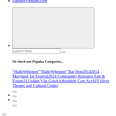
DanangVietnam.com
Search
for:
Or check our Popular Categories...
“HalloWheaton”
“HalloWheaton” Bar Hop
2014
2014
Maryland Tet Festival
2024 Community Resource Fair &
Forum
311
Adam Văn Grack
Affordable Care Act
AFI Silver
Theater and Cultural Center