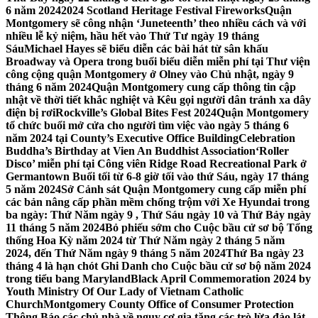
6 năm 2024
2024 Scotland Heritage Festival Fireworks
Quận
Montgomery sẽ công nhận ‘Juneteenth’ theo nhiều cách và với
nhiều lễ kỷ niệm, hầu hết vào Thứ Tư ngày 19 tháng
Sáu
Michael Hayes sẽ biểu diễn các bài hát từ sân khấu
Broadway và Opera trong buổi biểu diễn miễn phí tại Thư viện
công cộng quận Montgomery ở Olney vào Chủ nhật, ngày 9
tháng 6 năm 2024
Quận Montgomery cung cấp thông tin cập
nhật về thời tiết khắc nghiệt và Kêu gọi người dân tránh xa dây
điện bị rơi
Rockville’s Global Bites Fest 2024
Quận Montgomery
tổ chức buổi mở cửa cho người tìm việc vào ngày 5 tháng 6
năm 2024 tại County’s Executive Office Building
Celebration
Buddha’s Birthday at Vien An Buddhist Association
‘Roller
Disco’ miễn phí tại Công viên Ridge Road Recreational Park ở
Germantown Buổi tối từ 6-8 giờ tối vào thứ Sáu, ngày 17 tháng
5 năm 2024
Sở Cảnh sát Quận Montgomery cung cấp miễn phí
các bản nâng cấp phần mềm chống trộm với Xe Hyundai trong
ba ngày: Thứ Năm ngày 9 , Thứ Sáu ngày 10 và Thứ Bảy ngày
11 tháng 5 năm 2024
Bỏ phiếu sớm cho Cuộc bầu cử sơ bộ Tổng
thống Hoa Kỳ năm 2024 từ Thứ Năm ngày 2 tháng 5 năm
2024, đến Thứ Năm ngày 9 tháng 5 năm 2024
Thứ Ba ngày 23
tháng 4 là hạn chót Ghi Danh cho Cuộc bầu cử sơ bộ năm 2024
trong tiểu bang Maryland
Black April Commemoration 2024 by
Youth Ministry Of Our Lady of Vietnam Catholic
Church
Montgomery County Office of Consumer Protection
Thông Báo các chủ nhà về nguy cơ gia tăng các trò lừa đảo lát