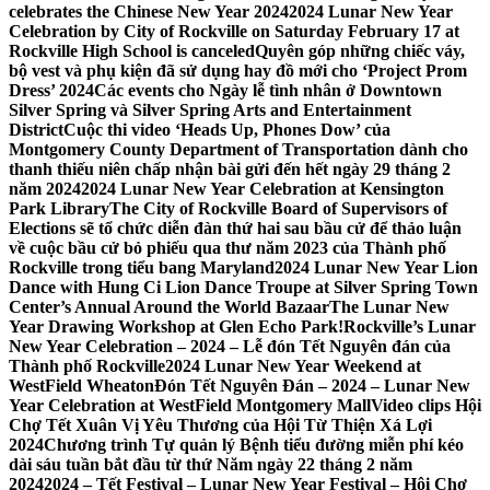
celebrates the Chinese New Year 2024
2024 Lunar New Year
Celebration by City of Rockville on Saturday February 17 at
Rockville High School is canceled
Quyên góp những chiếc váy,
bộ vest và phụ kiện đã sử dụng hay đồ mới cho ‘Project Prom
Dress’ 2024
Các events cho Ngày lễ tình nhân ở Downtown
Silver Spring và Silver Spring Arts and Entertainment
District
Cuộc thi video ‘Heads Up, Phones Dow’ của
Montgomery County Department of Transportation dành cho
thanh thiếu niên chấp nhận bài gửi đến hết ngày 29 tháng 2
năm 2024
2024 Lunar New Year Celebration at Kensington
Park Library
The City of Rockville Board of Supervisors of
Elections sẽ tổ chức diễn đàn thứ hai sau bầu cử để thảo luận
về cuộc bầu cử bỏ phiếu qua thư năm 2023 của Thành phố
Rockville trong tiểu bang Maryland
2024 Lunar New Year Lion
Dance with Hung Ci Lion Dance Troupe at Silver Spring Town
Center’s Annual Around the World Bazaar
The Lunar New
Year Drawing Workshop at Glen Echo Park!
Rockville’s Lunar
New Year Celebration – 2024 – Lễ đón Tết Nguyên đán của
Thành phố Rockville
2024 Lunar New Year Weekend at
WestField Wheaton
Đón Tết Nguyên Đán – 2024 – Lunar New
Year Celebration at WestField Montgomery Mall
Video clips Hội
Chợ Tết Xuân Vị Yêu Thương của Hội Từ Thiện Xá Lợi
2024
Chương trình Tự quản lý Bệnh tiểu đường miễn phí kéo
dài sáu tuần bắt đầu từ thứ Năm ngày 22 tháng 2 năm
2024
2024 – Tết Festival – Lunar New Year Festival – Hội Chợ