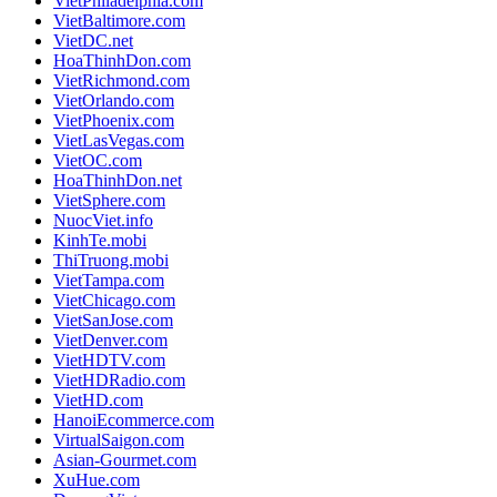
VietPhiladelphia.com
VietBaltimore.com
VietDC.net
HoaThinhDon.com
VietRichmond.com
VietOrlando.com
VietPhoenix.com
VietLasVegas.com
VietOC.com
HoaThinhDon.net
VietSphere.com
NuocViet.info
KinhTe.mobi
ThiTruong.mobi
VietTampa.com
VietChicago.com
VietSanJose.com
VietDenver.com
VietHDTV.com
VietHDRadio.com
VietHD.com
HanoiEcommerce.com
VirtualSaigon.com
Asian-Gourmet.com
XuHue.com