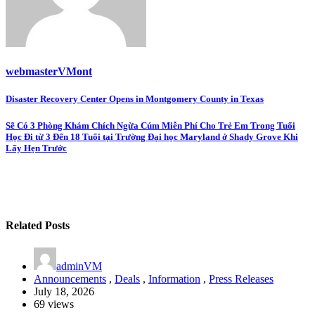
webmasterVMont
Post
Disaster Recovery Center Opens in Montgomery County in Texas
navigation
Sẽ Có 3 Phòng Khám Chích Ngừa Cúm Miễn Phí Cho Trẻ Em Trong Tuổi
Học Đi từ 3 Đến 18 Tuổi tại Trường Đại học Maryland ở Shady Grove Khi
Lấy Hẹn Trước
Related Posts
adminVM
Announcements
,
Deals
,
Information
,
Press Releases
July 18, 2026
69 views