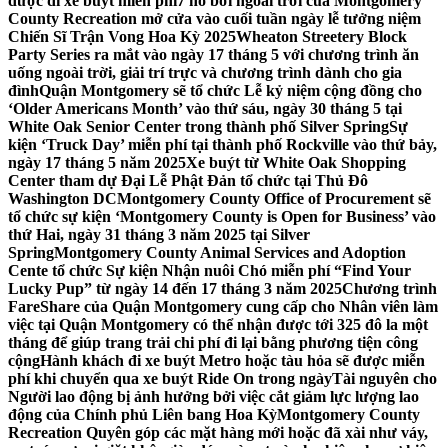
được đi xe buýt miễn phí
7 hồ bơi ngoài trời của Montgomery
County Recreation mở cửa vào cuối tuần ngày lễ tưởng niệm
Chiến Sĩ Trận Vong Hoa Kỳ 2025
Wheaton Streetery Block
Party Series ra mắt vào ngày 17 tháng 5 với chương trình ăn
uống ngoài trời, giải trí trực và chương trình dành cho gia
đình
Quận Montgomery sẽ tổ chức Lễ kỷ niệm cộng đồng cho
‘Older Americans Month’ vào thứ sáu, ngày 30 tháng 5 tại
White Oak Senior Center trong thành phố Silver Spring
Sự
kiện ‘Truck Day’ miễn phí tại thành phố Rockville vào thứ bảy,
ngày 17 tháng 5 năm 2025
Xe buýt từ White Oak Shopping
Center tham dự Đại Lễ Phật Đản tổ chức tại Thủ Đô
Washington DC
Montgomery County Office of Procurement sẽ
tổ chức sự kiện ‘Montgomery County is Open for Business’ vào
thứ Hai, ngày 31 tháng 3 năm 2025 tại Silver
Spring
Montgomery County Animal Services and Adoption
Cente tổ chức Sự kiện Nhận nuôi Chó miễn phí “Find Your
Lucky Pup” từ ngày 14 đến 17 tháng 3 năm 2025
Chương trình
FareShare của Quận Montgomery cung cấp cho Nhân viên làm
việc tại Quận Montgomery có thể nhận được tới 325 đô la một
tháng để giúp trang trải chi phí đi lại bằng phương tiện công
cộng
Hành khách đi xe buýt Metro hoặc tàu hỏa sẽ được miễn
phí khi chuyển qua xe buýt Ride On trong ngày
Tài nguyên cho
Người lao động bị ảnh hưởng bởi việc cắt giảm lực lượng lao
động của Chính phủ Liên bang Hoa Kỳ
Montgomery County
Recreation Quyên góp các mặt hàng mới hoặc đã xài như váy,