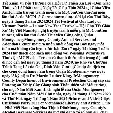
Tết Xuân Vị Yêu Thương của Hội Từ Thiện Xá Lợi –
Đón Giao
Thừa và Lễ Phật trong NgàyTết Giáp Thìn 2024 tại Chùa Viên
Ân
Hội nghị truyện tranh miễn phí MoComCon thường niên
lần thứ 8 của MCPL ở Germantown được dời lại vào Thứ Bảy,
ngày 2 tháng 3 năm 2024
2024 Tết Festival at Our Lady of
Vietnam Parish – Lunar New Year Festival – Hội Chợ Tết Giáo
Xứ Mẹ Việt Nam
Hội nghị truyện tranh miễn phí MoComCon
thường niên lần thứ 8 của Thư viện Công cộng Quận
Montgomery
Montgomery County Animal Services and
Adoption Center mở cửa nhận nuôi động vật Bảy ngày một
tuần mà không cần hẹn trước bắt đầu từ ngày 14 tháng 1 năm
2024
Thử thách đọc sách mùa đông với Washing Wizards và
Thư viện MCPL cho Trẻ em và thanh thiếu niên trong độ tuổi
đi học đến hết ngày 20 tháng 3 năm 2024
Cáo Phó và Chương
Trình Tang Lễ của Ông Đinh Văn Cương
Các dự án dịch vụ
cho cộng đồng hàng năm trong Quận Montgomery vào ngày
ngày lễ kỷ niệm Dr. Martin Luther King, Jr
Montgomery
County Department of Environmental Protection Cung cấp các
Phương án Xử lý Cây Giáng sinh Thân thiện với Môi trường
cho một Năm Mới Xanh
Lịch nghỉ lễ của Quận Montgomery
cho Cuối tuần Năm Mới Chủ nhật, ngày 31 tháng 12 Năm 2023
và Thứ Hai, ngày 1 tháng 1 Năm 2024
Pictures and Video Clips
Christmas Party 2023 of Vietnamese Literary and Artistic Club
– Nhà Việt Nam vùng Hoa Thịnh Đốn
Montgomery County’s
Alcohol Beverage Services đã mở ghi danh xổ số hơn 400 chai