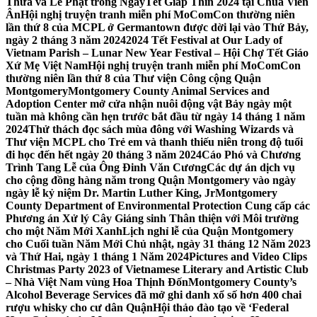
Thừa và Lễ Phật trong NgàyTết Giáp Thìn 2024 tại Chùa Viên
Ân
Hội nghị truyện tranh miễn phí MoComCon thường niên
lần thứ 8 của MCPL ở Germantown được dời lại vào Thứ Bảy,
ngày 2 tháng 3 năm 2024
2024 Tết Festival at Our Lady of
Vietnam Parish – Lunar New Year Festival – Hội Chợ Tết Giáo
Xứ Mẹ Việt Nam
Hội nghị truyện tranh miễn phí MoComCon
thường niên lần thứ 8 của Thư viện Công cộng Quận
Montgomery
Montgomery County Animal Services and
Adoption Center mở cửa nhận nuôi động vật Bảy ngày một
tuần mà không cần hẹn trước bắt đầu từ ngày 14 tháng 1 năm
2024
Thử thách đọc sách mùa đông với Washing Wizards và
Thư viện MCPL cho Trẻ em và thanh thiếu niên trong độ tuổi
đi học đến hết ngày 20 tháng 3 năm 2024
Cáo Phó và Chương
Trình Tang Lễ của Ông Đinh Văn Cương
Các dự án dịch vụ
cho cộng đồng hàng năm trong Quận Montgomery vào ngày
ngày lễ kỷ niệm Dr. Martin Luther King, Jr
Montgomery
County Department of Environmental Protection Cung cấp các
Phương án Xử lý Cây Giáng sinh Thân thiện với Môi trường
cho một Năm Mới Xanh
Lịch nghỉ lễ của Quận Montgomery
cho Cuối tuần Năm Mới Chủ nhật, ngày 31 tháng 12 Năm 2023
và Thứ Hai, ngày 1 tháng 1 Năm 2024
Pictures and Video Clips
Christmas Party 2023 of Vietnamese Literary and Artistic Club
– Nhà Việt Nam vùng Hoa Thịnh Đốn
Montgomery County’s
Alcohol Beverage Services đã mở ghi danh xổ số hơn 400 chai
rượu whisky cho cư dân Quận
Hội thảo đào tạo về ‘Federal