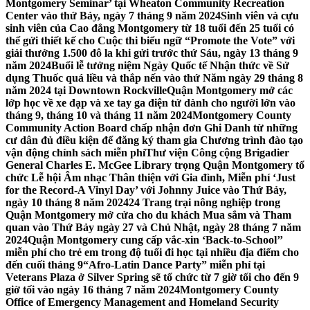
Montgomery Seminar’ tại Wheaton Community Recreation
Center vào thứ Bảy, ngày 7 tháng 9 năm 2024
Sinh viên và cựu
sinh viên của Cao đẳng Montgomery từ 18 tuổi đến 25 tuổi có
thể gửi thiết kế cho Cuộc thi biểu ngữ “Promote the Vote” với
giải thưởng 1.500 đô la khi gửi trước thứ Sáu, ngày 13 tháng 9
năm 2024
Buổi lễ tưởng niệm Ngày Quốc tế Nhận thức về Sử
dụng Thuốc quá liều và thắp nến vào thứ Năm ngày 29 tháng 8
năm 2024 tại Downtown Rockville
Quận Montgomery mở các
lớp học về xe đạp và xe tay ga điện tử dành cho người lớn vào
tháng 9, tháng 10 và tháng 11 năm 2024
Montgomery County
Community Action Board chấp nhận đơn Ghi Danh từ những
cư dân đủ điều kiện để đăng ký tham gia Chương trình đào tạo
vận động chính sách miễn phí
Thư viện Công cộng Brigadier
General Charles E. McGee Library trọng Quận Montgomery tổ
chức Lễ hội Âm nhạc Thân thiện với Gia đình, Miễn phí ‘Just
for the Record-A Vinyl Day’ với Johnny Juice vào Thứ Bảy,
ngày 10 tháng 8 năm 2024
24 Trang trại nông nghiệp trong
Quận Montgomery mở cửa cho du khách Mua sắm và Tham
quan vào Thứ Bảy ngày 27 và Chủ Nhật, ngày 28 tháng 7 năm
2024
Quận Montgomery cung cấp vắc-xin ‘Back-to-School’’
miễn phí cho trẻ em trong độ tuổi đi học tại nhiều địa điểm cho
đến cuối tháng 9
“Afro-Latin Dance Party” miễn phí tại
Veterans Plaza ở Silver Spring sẽ tổ chức từ 7 giờ tối cho đến 9
giờ tối vào ngày 16 tháng 7 năm 2024
Montgomery County
Office of Emergency Management and Homeland Security