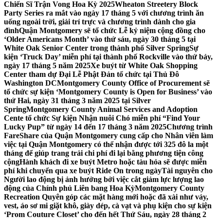
Chiến Sĩ Trận Vong Hoa Kỳ 2025
Wheaton Streetery Block
Party Series ra mắt vào ngày 17 tháng 5 với chương trình ăn
uống ngoài trời, giải trí trực và chương trình dành cho gia
đình
Quận Montgomery sẽ tổ chức Lễ kỷ niệm cộng đồng cho
‘Older Americans Month’ vào thứ sáu, ngày 30 tháng 5 tại
White Oak Senior Center trong thành phố Silver Spring
Sự
kiện ‘Truck Day’ miễn phí tại thành phố Rockville vào thứ bảy,
ngày 17 tháng 5 năm 2025
Xe buýt từ White Oak Shopping
Center tham dự Đại Lễ Phật Đản tổ chức tại Thủ Đô
Washington DC
Montgomery County Office of Procurement sẽ
tổ chức sự kiện ‘Montgomery County is Open for Business’ vào
thứ Hai, ngày 31 tháng 3 năm 2025 tại Silver
Spring
Montgomery County Animal Services and Adoption
Cente tổ chức Sự kiện Nhận nuôi Chó miễn phí “Find Your
Lucky Pup” từ ngày 14 đến 17 tháng 3 năm 2025
Chương trình
FareShare của Quận Montgomery cung cấp cho Nhân viên làm
việc tại Quận Montgomery có thể nhận được tới 325 đô la một
tháng để giúp trang trải chi phí đi lại bằng phương tiện công
cộng
Hành khách đi xe buýt Metro hoặc tàu hỏa sẽ được miễn
phí khi chuyển qua xe buýt Ride On trong ngày
Tài nguyên cho
Người lao động bị ảnh hưởng bởi việc cắt giảm lực lượng lao
động của Chính phủ Liên bang Hoa Kỳ
Montgomery County
Recreation Quyên góp các mặt hàng mới hoặc đã xài như váy,
vest, áo sơ mi giặt khô, giày dép, cà vạt và phụ kiện cho sự kiện
‘Prom Couture Closet’ cho đến hết Thứ Sáu, ngày 28 tháng 2