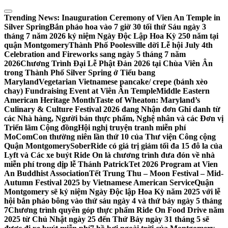
Skip
to
Trending News:
Inauguration Ceremony of Vien An Temple in
content
Silver Spring
Bắn pháo hoa vào 7 giờ 30 tối thứ Sáu ngày 3
tháng 7 năm 2026 kỷ niệm Ngày Độc Lập Hoa Kỳ 250 năm tại
quận Montgomery
Thành Phố Poolesville dời Lễ hội July 4th
Celebration and Fireworks sang ngày 5 tháng 7 năm
2026
Chương Trình Đại Lễ Phật Đản 2026 tại Chùa Viên Ân
trong Thành Phố Silver Spring ở Tiểu bang
Maryland
Vegetarian Vietnamese pancake/ crepe (bánh xèo
chay) Fundraising Event at Viên Ân Temple
Middle Eastern
American Heritage Month
Taste of Wheaton: Maryland’s
Culinary & Culture Festival 2026 đang Nhận đơn Ghi danh từ
các Nhà hàng, Người bán thực phẩm, Nghệ nhân và các Đơn vị
Triển lãm Cộng đồng
Hội nghị truyện tranh miễn phí
MoComCon thường niên lần thứ 10 của Thư viện Công cộng
Quận Montgomery
SoberRide có giá trị giảm tối đa 15 đô la của
Lyft và Các xe buýt Ride On là chương trình đưa đón về nhà
miễn phí trong dịp lễ Thánh Patrick
Tet 2026 Program at Vien
An Buddhist Association
Tết Trung Thu – Moon Festival – Mid-
Autumn Festival 2025 by Vietnamese American Service
Quận
Montgomery sẽ kỷ niệm Ngày Độc lập Hoa Kỳ năm 2025 với lễ
hội bắn pháo bông vào thứ sáu ngày 4 và thứ bảy ngày 5 tháng
7
Chương trình quyên góp thực phẩm Ride On Food Drive năm
2025 từ Chủ Nhật ngày 25 đến Thứ Bảy ngày 31 tháng 5 sẽ