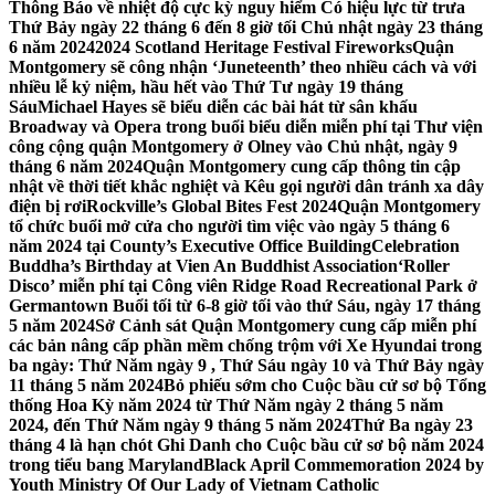
Thông Báo về nhiệt độ cực kỳ nguy hiểm Có hiệu lực từ trưa
Thứ Bảy ngày 22 tháng 6 đến 8 giờ tối Chủ nhật ngày 23 tháng
6 năm 2024
2024 Scotland Heritage Festival Fireworks
Quận
Montgomery sẽ công nhận ‘Juneteenth’ theo nhiều cách và với
nhiều lễ kỷ niệm, hầu hết vào Thứ Tư ngày 19 tháng
Sáu
Michael Hayes sẽ biểu diễn các bài hát từ sân khấu
Broadway và Opera trong buổi biểu diễn miễn phí tại Thư viện
công cộng quận Montgomery ở Olney vào Chủ nhật, ngày 9
tháng 6 năm 2024
Quận Montgomery cung cấp thông tin cập
nhật về thời tiết khắc nghiệt và Kêu gọi người dân tránh xa dây
điện bị rơi
Rockville’s Global Bites Fest 2024
Quận Montgomery
tổ chức buổi mở cửa cho người tìm việc vào ngày 5 tháng 6
năm 2024 tại County’s Executive Office Building
Celebration
Buddha’s Birthday at Vien An Buddhist Association
‘Roller
Disco’ miễn phí tại Công viên Ridge Road Recreational Park ở
Germantown Buổi tối từ 6-8 giờ tối vào thứ Sáu, ngày 17 tháng
5 năm 2024
Sở Cảnh sát Quận Montgomery cung cấp miễn phí
các bản nâng cấp phần mềm chống trộm với Xe Hyundai trong
ba ngày: Thứ Năm ngày 9 , Thứ Sáu ngày 10 và Thứ Bảy ngày
11 tháng 5 năm 2024
Bỏ phiếu sớm cho Cuộc bầu cử sơ bộ Tổng
thống Hoa Kỳ năm 2024 từ Thứ Năm ngày 2 tháng 5 năm
2024, đến Thứ Năm ngày 9 tháng 5 năm 2024
Thứ Ba ngày 23
tháng 4 là hạn chót Ghi Danh cho Cuộc bầu cử sơ bộ năm 2024
trong tiểu bang Maryland
Black April Commemoration 2024 by
Youth Ministry Of Our Lady of Vietnam Catholic