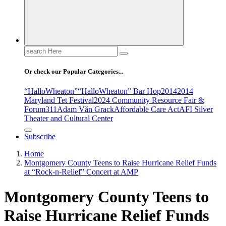
Search
for:
Or check our Popular Categories...
“HalloWheaton”
“HalloWheaton” Bar Hop
2014
2014
Maryland Tet Festival
2024 Community Resource Fair &
Forum
311
Adam Văn Grack
Affordable Care Act
AFI Silver
Theater and Cultural Center
Subscribe
Home
Montgomery County Teens to Raise Hurricane Relief Funds
at “Rock-n-Relief” Concert at AMP
Montgomery County Teens to
Raise Hurricane Relief Funds