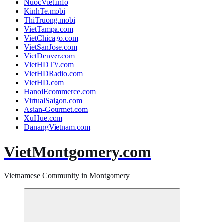
NuocViet.info
KinhTe.mobi
ThiTruong.mobi
VietTampa.com
VietChicago.com
VietSanJose.com
VietDenver.com
VietHDTV.com
VietHDRadio.com
VietHD.com
HanoiEcommerce.com
VirtualSaigon.com
Asian-Gourmet.com
XuHue.com
DanangVietnam.com
VietMontgomery.com
Vietnamese Community in Montgomery