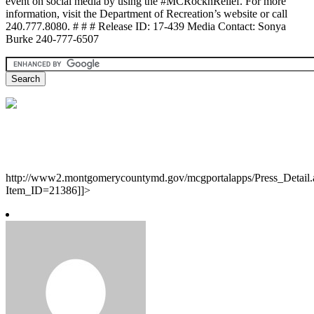
event on social media by using the #MCRocknRelief. For more
information, visit the Department of Recreation’s website or call
240.777.8080. # # # Release ID: 17-439 Media Contact: Sonya
Burke 240-777-6507
http://www2.montgomerycountymd.gov/mcgportalapps/Press_Detail.
Item_ID=21386]]>