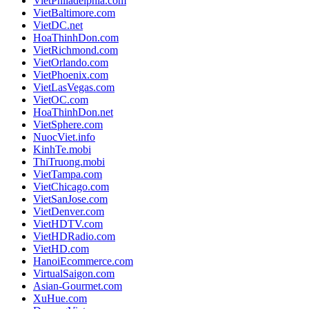
VietPhiladelphia.com
VietBaltimore.com
VietDC.net
HoaThinhDon.com
VietRichmond.com
VietOrlando.com
VietPhoenix.com
VietLasVegas.com
VietOC.com
HoaThinhDon.net
VietSphere.com
NuocViet.info
KinhTe.mobi
ThiTruong.mobi
VietTampa.com
VietChicago.com
VietSanJose.com
VietDenver.com
VietHDTV.com
VietHDRadio.com
VietHD.com
HanoiEcommerce.com
VirtualSaigon.com
Asian-Gourmet.com
XuHue.com