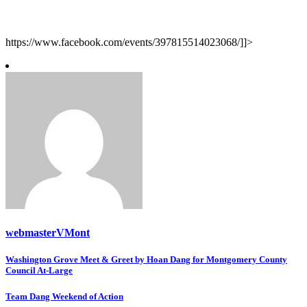
https://www.facebook.com/events/397815514023068/]]>
webmasterVMont
Post
Washington Grove Meet & Greet by Hoan Dang for Montgomery County
Council At-Large
navigation
Team Dang Weekend of Action