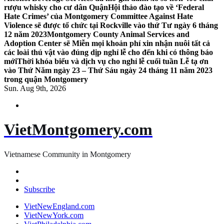
rượu whisky cho cư dân Quận
Hội thảo đào tạo về ‘Federal
Hate Crimes’ của Montgomery Committee Against Hate
Violence sẽ được tổ chức tại Rockville vào thứ Tư ngày 6 tháng
12 năm 2023
Montgomery County Animal Services and
Adoption Center sẽ Miễn mọi khoản phí xin nhận nuôi tất cả
các loài thú vật vào đúng dịp nghỉ lễ cho đến khi có thông báo
mới
Thời khóa biểu và dịch vụ cho nghỉ lễ cuối tuần Lễ tạ ơn
vào Thứ Năm ngày 23 – Thứ Sáu ngày 24 tháng 11 năm 2023
trong quận Montgomery
Sun. Aug 9th, 2026
VietMontgomery.com
Vietnamese Community in Montgomery
Subscribe
VietNewEngland.com
VietNewYork.com