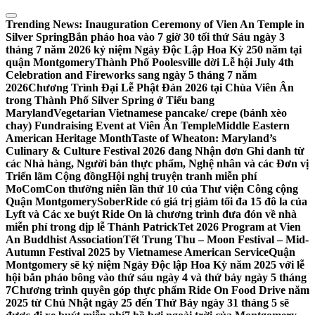
Skip
to
Trending News:
Inauguration Ceremony of Vien An Temple in
content
Silver Spring
Bắn pháo hoa vào 7 giờ 30 tối thứ Sáu ngày 3
tháng 7 năm 2026 kỷ niệm Ngày Độc Lập Hoa Kỳ 250 năm tại
quận Montgomery
Thành Phố Poolesville dời Lễ hội July 4th
Celebration and Fireworks sang ngày 5 tháng 7 năm
2026
Chương Trình Đại Lễ Phật Đản 2026 tại Chùa Viên Ân
trong Thành Phố Silver Spring ở Tiểu bang
Maryland
Vegetarian Vietnamese pancake/ crepe (bánh xèo
chay) Fundraising Event at Viên Ân Temple
Middle Eastern
American Heritage Month
Taste of Wheaton: Maryland’s
Culinary & Culture Festival 2026 đang Nhận đơn Ghi danh từ
các Nhà hàng, Người bán thực phẩm, Nghệ nhân và các Đơn vị
Triển lãm Cộng đồng
Hội nghị truyện tranh miễn phí
MoComCon thường niên lần thứ 10 của Thư viện Công cộng
Quận Montgomery
SoberRide có giá trị giảm tối đa 15 đô la của
Lyft và Các xe buýt Ride On là chương trình đưa đón về nhà
miễn phí trong dịp lễ Thánh Patrick
Tet 2026 Program at Vien
An Buddhist Association
Tết Trung Thu – Moon Festival – Mid-
Autumn Festival 2025 by Vietnamese American Service
Quận
Montgomery sẽ kỷ niệm Ngày Độc lập Hoa Kỳ năm 2025 với lễ
hội bắn pháo bông vào thứ sáu ngày 4 và thứ bảy ngày 5 tháng
7
Chương trình quyên góp thực phẩm Ride On Food Drive năm
2025 từ Chủ Nhật ngày 25 đến Thứ Bảy ngày 31 tháng 5 sẽ