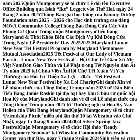
năm 2025
Quận Montgomery sẽ tổ chức Lễ đổi tên Executive
Office Building qua Isiah “Ike” Leggett vào Thứ Hai, ngày 24
tháng 2 năm 2025
Thông Báo giải học bổng của Kimmy Dương
Foundation năm 2025 – 2026 cho Học sinh trường cao đẳng
NOVA Community College
Thông Báo Đóng Cửa Các Văn
Phòng Cơ Quan Trong quận Montgomery ở tiểu bang
Maryland & Thời Khóa Biểu Các Dịch Vụ Khi Đóng Cửa
Trong Ngày Lễ Presidents’ Day 2025
2025 Maryland Lunar
New Year Tet Festival Program by Maryland Vietnamese
Mutual Association
2025 Tết Festival at Our Lady of Vietnam
Parish – Lunar New Year Festival – Hội Chợ Tết Giáo Xứ Mẹ
Việt Nam
Đón Giao Thừa và Lễ Phật trong Tết Nguyên đán Ất
Tỵ năm 2025 tại Chùa Viên Ân
Hội Chợ Tết Xuân Vị Yêu
Thương của Hội Từ Thiện Xá Lợi – 2025 – Tết Festival –
Lunar New Year Festival by Xa Loi Charity
Ghi danh Xin vé
Lễ nhậm chức của Tổng thống Trump năm 2025 từ Dân Biểu
Tiểu Bang Jamie Raskin tại địa hạt hay khu 8 bầu cử quốc hội
Hoa Kỳ của Maryland
Ghi danh xin vé đi coi Lễ nhậm chức của
Tổng thống Trump năm 2025 từ Thượng nghị sĩ Hoa Kỳ Van
Hollen của Tiểu Bang Maryland
Quận Montgomery sẽ tổ chức
‘Friendship Picnic’ miễn phí lần thứ 10 tại Wheaton vào Chủ
Nhật, ngày 15 tháng 9 năm 2024
2024 Silver Spring Jazz
Festival
Quận Montgomery sẽ tổ chức Hội thảo ‘Ready
Montgomery Seminar’ tại Wheaton Community Recreation
Center vào thứ Bảy, ngày 7 tháng 9 năm 2024
Sinh viên và cựu