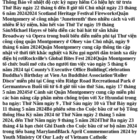
Thông Báo về nhiệt độ cực kỳ nguy hiểm Có hiệu lực từ trưa
Thứ Bảy ngày 22 tháng 6 đến 8 giờ tối Chủ nhật ngày 23 tháng
6 năm 2024
2024 Scotland Heritage Festival Fireworks
Quận
Montgomery sẽ công nhận ‘Juneteenth’ theo nhiều cách và với
nhiều lễ kỷ niệm, hầu hết vào Thứ Tư ngày 19 tháng
Sáu
Michael Hayes sẽ biểu diễn các bài hát từ sân khấu
Broadway và Opera trong buổi biểu diễn miễn phí tại Thư viện
công cộng quận Montgomery ở Olney vào Chủ nhật, ngày 9
tháng 6 năm 2024
Quận Montgomery cung cấp thông tin cập
nhật về thời tiết khắc nghiệt và Kêu gọi người dân tránh xa dây
điện bị rơi
Rockville’s Global Bites Fest 2024
Quận Montgomery
tổ chức buổi mở cửa cho người tìm việc vào ngày 5 tháng 6
năm 2024 tại County’s Executive Office Building
Celebration
Buddha’s Birthday at Vien An Buddhist Association
‘Roller
Disco’ miễn phí tại Công viên Ridge Road Recreational Park ở
Germantown Buổi tối từ 6-8 giờ tối vào thứ Sáu, ngày 17 tháng
5 năm 2024
Sở Cảnh sát Quận Montgomery cung cấp miễn phí
các bản nâng cấp phần mềm chống trộm với Xe Hyundai trong
ba ngày: Thứ Năm ngày 9 , Thứ Sáu ngày 10 và Thứ Bảy ngày
11 tháng 5 năm 2024
Bỏ phiếu sớm cho Cuộc bầu cử sơ bộ Tổng
thống Hoa Kỳ năm 2024 từ Thứ Năm ngày 2 tháng 5 năm
2024, đến Thứ Năm ngày 9 tháng 5 năm 2024
Thứ Ba ngày 23
tháng 4 là hạn chót Ghi Danh cho Cuộc bầu cử sơ bộ năm 2024
trong tiểu bang Maryland
Black April Commemoration 2024 by
Youth Ministry Of Our Lady of Vietnam Catholic