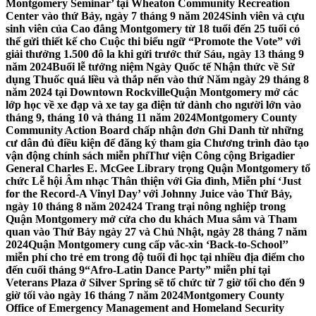
Montgomery Seminar’ tại Wheaton Community Recreation
Center vào thứ Bảy, ngày 7 tháng 9 năm 2024
Sinh viên và cựu
sinh viên của Cao đẳng Montgomery từ 18 tuổi đến 25 tuổi có
thể gửi thiết kế cho Cuộc thi biểu ngữ “Promote the Vote” với
giải thưởng 1.500 đô la khi gửi trước thứ Sáu, ngày 13 tháng 9
năm 2024
Buổi lễ tưởng niệm Ngày Quốc tế Nhận thức về Sử
dụng Thuốc quá liều và thắp nến vào thứ Năm ngày 29 tháng 8
năm 2024 tại Downtown Rockville
Quận Montgomery mở các
lớp học về xe đạp và xe tay ga điện tử dành cho người lớn vào
tháng 9, tháng 10 và tháng 11 năm 2024
Montgomery County
Community Action Board chấp nhận đơn Ghi Danh từ những
cư dân đủ điều kiện để đăng ký tham gia Chương trình đào tạo
vận động chính sách miễn phí
Thư viện Công cộng Brigadier
General Charles E. McGee Library trọng Quận Montgomery tổ
chức Lễ hội Âm nhạc Thân thiện với Gia đình, Miễn phí ‘Just
for the Record-A Vinyl Day’ với Johnny Juice vào Thứ Bảy,
ngày 10 tháng 8 năm 2024
24 Trang trại nông nghiệp trong
Quận Montgomery mở cửa cho du khách Mua sắm và Tham
quan vào Thứ Bảy ngày 27 và Chủ Nhật, ngày 28 tháng 7 năm
2024
Quận Montgomery cung cấp vắc-xin ‘Back-to-School’’
miễn phí cho trẻ em trong độ tuổi đi học tại nhiều địa điểm cho
đến cuối tháng 9
“Afro-Latin Dance Party” miễn phí tại
Veterans Plaza ở Silver Spring sẽ tổ chức từ 7 giờ tối cho đến 9
giờ tối vào ngày 16 tháng 7 năm 2024
Montgomery County
Office of Emergency Management and Homeland Security