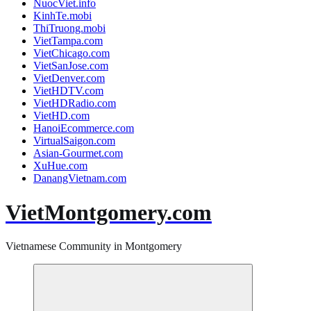
NuocViet.info
KinhTe.mobi
ThiTruong.mobi
VietTampa.com
VietChicago.com
VietSanJose.com
VietDenver.com
VietHDTV.com
VietHDRadio.com
VietHD.com
HanoiEcommerce.com
VirtualSaigon.com
Asian-Gourmet.com
XuHue.com
DanangVietnam.com
VietMontgomery.com
Vietnamese Community in Montgomery