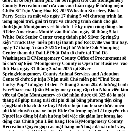
được đi xe buýt miễn phí
7 hồ bơi ngoài trời của Montgomery
County Recreation mở cửa vào cuối tuần ngày lễ tưởng niệm
Chiến Sĩ Trận Vong Hoa Kỳ 2025
Wheaton Streetery Block
Party Series ra mắt vào ngày 17 tháng 5 với chương trình ăn
uống ngoài trời, giải trí trực và chương trình dành cho gia
đình
Quận Montgomery sẽ tổ chức Lễ kỷ niệm cộng đồng cho
‘Older Americans Month’ vào thứ sáu, ngày 30 tháng 5 tại
White Oak Senior Center trong thành phố Silver Spring
Sự
kiện ‘Truck Day’ miễn phí tại thành phố Rockville vào thứ bảy,
ngày 17 tháng 5 năm 2025
Xe buýt từ White Oak Shopping
Center tham dự Đại Lễ Phật Đản tổ chức tại Thủ Đô
Washington DC
Montgomery County Office of Procurement sẽ
tổ chức sự kiện ‘Montgomery County is Open for Business’ vào
thứ Hai, ngày 31 tháng 3 năm 2025 tại Silver
Spring
Montgomery County Animal Services and Adoption
Cente tổ chức Sự kiện Nhận nuôi Chó miễn phí “Find Your
Lucky Pup” từ ngày 14 đến 17 tháng 3 năm 2025
Chương trình
FareShare của Quận Montgomery cung cấp cho Nhân viên làm
việc tại Quận Montgomery có thể nhận được tới 325 đô la một
tháng để giúp trang trải chi phí đi lại bằng phương tiện công
cộng
Hành khách đi xe buýt Metro hoặc tàu hỏa sẽ được miễn
phí khi chuyển qua xe buýt Ride On trong ngày
Tài nguyên cho
Người lao động bị ảnh hưởng bởi việc cắt giảm lực lượng lao
động của Chính phủ Liên bang Hoa Kỳ
Montgomery County
Recreation Quyên góp các mặt hàng mới hoặc đã xài như váy,