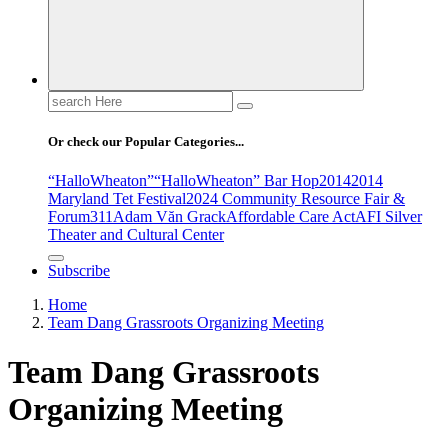
Search
for:
Or check our Popular Categories...
“HalloWheaton”
“HalloWheaton” Bar Hop
2014
2014
Maryland Tet Festival
2024 Community Resource Fair &
Forum
311
Adam Văn Grack
Affordable Care Act
AFI Silver
Theater and Cultural Center
Subscribe
Home
Team Dang Grassroots Organizing Meeting
Team Dang Grassroots
Organizing Meeting