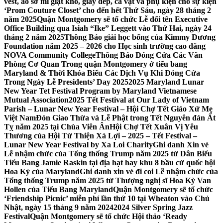
vest, áo sơ mi giặt khô, giày dép, cà vạt và phụ kiện cho sự kiện
‘Prom Couture Closet’ cho đến hết Thứ Sáu, ngày 28 tháng 2
năm 2025
Quận Montgomery sẽ tổ chức Lễ đổi tên Executive
Office Building qua Isiah “Ike” Leggett vào Thứ Hai, ngày 24
tháng 2 năm 2025
Thông Báo giải học bổng của Kimmy Dương
Foundation năm 2025 – 2026 cho Học sinh trường cao đẳng
NOVA Community College
Thông Báo Đóng Cửa Các Văn
Phòng Cơ Quan Trong quận Montgomery ở tiểu bang
Maryland & Thời Khóa Biểu Các Dịch Vụ Khi Đóng Cửa
Trong Ngày Lễ Presidents’ Day 2025
2025 Maryland Lunar
New Year Tet Festival Program by Maryland Vietnamese
Mutual Association
2025 Tết Festival at Our Lady of Vietnam
Parish – Lunar New Year Festival – Hội Chợ Tết Giáo Xứ Mẹ
Việt Nam
Đón Giao Thừa và Lễ Phật trong Tết Nguyên đán Ất
Tỵ năm 2025 tại Chùa Viên Ân
Hội Chợ Tết Xuân Vị Yêu
Thương của Hội Từ Thiện Xá Lợi – 2025 – Tết Festival –
Lunar New Year Festival by Xa Loi Charity
Ghi danh Xin vé
Lễ nhậm chức của Tổng thống Trump năm 2025 từ Dân Biểu
Tiểu Bang Jamie Raskin tại địa hạt hay khu 8 bầu cử quốc hội
Hoa Kỳ của Maryland
Ghi danh xin vé đi coi Lễ nhậm chức của
Tổng thống Trump năm 2025 từ Thượng nghị sĩ Hoa Kỳ Van
Hollen của Tiểu Bang Maryland
Quận Montgomery sẽ tổ chức
‘Friendship Picnic’ miễn phí lần thứ 10 tại Wheaton vào Chủ
Nhật, ngày 15 tháng 9 năm 2024
2024 Silver Spring Jazz
Festival
Quận Montgomery sẽ tổ chức Hội thảo ‘Ready