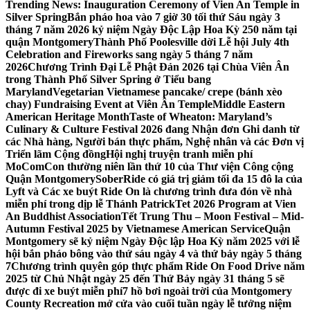
Trending News:
Inauguration Ceremony of Vien An Temple in
Silver Spring
Bắn pháo hoa vào 7 giờ 30 tối thứ Sáu ngày 3
tháng 7 năm 2026 kỷ niệm Ngày Độc Lập Hoa Kỳ 250 năm tại
quận Montgomery
Thành Phố Poolesville dời Lễ hội July 4th
Celebration and Fireworks sang ngày 5 tháng 7 năm
2026
Chương Trình Đại Lễ Phật Đản 2026 tại Chùa Viên Ân
trong Thành Phố Silver Spring ở Tiểu bang
Maryland
Vegetarian Vietnamese pancake/ crepe (bánh xèo
chay) Fundraising Event at Viên Ân Temple
Middle Eastern
American Heritage Month
Taste of Wheaton: Maryland’s
Culinary & Culture Festival 2026 đang Nhận đơn Ghi danh từ
các Nhà hàng, Người bán thực phẩm, Nghệ nhân và các Đơn vị
Triển lãm Cộng đồng
Hội nghị truyện tranh miễn phí
MoComCon thường niên lần thứ 10 của Thư viện Công cộng
Quận Montgomery
SoberRide có giá trị giảm tối đa 15 đô la của
Lyft và Các xe buýt Ride On là chương trình đưa đón về nhà
miễn phí trong dịp lễ Thánh Patrick
Tet 2026 Program at Vien
An Buddhist Association
Tết Trung Thu – Moon Festival – Mid-
Autumn Festival 2025 by Vietnamese American Service
Quận
Montgomery sẽ kỷ niệm Ngày Độc lập Hoa Kỳ năm 2025 với lễ
hội bắn pháo bông vào thứ sáu ngày 4 và thứ bảy ngày 5 tháng
7
Chương trình quyên góp thực phẩm Ride On Food Drive năm
2025 từ Chủ Nhật ngày 25 đến Thứ Bảy ngày 31 tháng 5 sẽ
được đi xe buýt miễn phí
7 hồ bơi ngoài trời của Montgomery
County Recreation mở cửa vào cuối tuần ngày lễ tưởng niệm