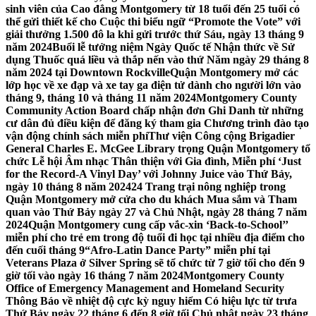
sinh viên của Cao đẳng Montgomery từ 18 tuổi đến 25 tuổi có
thể gửi thiết kế cho Cuộc thi biểu ngữ “Promote the Vote” với
giải thưởng 1.500 đô la khi gửi trước thứ Sáu, ngày 13 tháng 9
năm 2024
Buổi lễ tưởng niệm Ngày Quốc tế Nhận thức về Sử
dụng Thuốc quá liều và thắp nến vào thứ Năm ngày 29 tháng 8
năm 2024 tại Downtown Rockville
Quận Montgomery mở các
lớp học về xe đạp và xe tay ga điện tử dành cho người lớn vào
tháng 9, tháng 10 và tháng 11 năm 2024
Montgomery County
Community Action Board chấp nhận đơn Ghi Danh từ những
cư dân đủ điều kiện để đăng ký tham gia Chương trình đào tạo
vận động chính sách miễn phí
Thư viện Công cộng Brigadier
General Charles E. McGee Library trọng Quận Montgomery tổ
chức Lễ hội Âm nhạc Thân thiện với Gia đình, Miễn phí ‘Just
for the Record-A Vinyl Day’ với Johnny Juice vào Thứ Bảy,
ngày 10 tháng 8 năm 2024
24 Trang trại nông nghiệp trong
Quận Montgomery mở cửa cho du khách Mua sắm và Tham
quan vào Thứ Bảy ngày 27 và Chủ Nhật, ngày 28 tháng 7 năm
2024
Quận Montgomery cung cấp vắc-xin ‘Back-to-School’’
miễn phí cho trẻ em trong độ tuổi đi học tại nhiều địa điểm cho
đến cuối tháng 9
“Afro-Latin Dance Party” miễn phí tại
Veterans Plaza ở Silver Spring sẽ tổ chức từ 7 giờ tối cho đến 9
giờ tối vào ngày 16 tháng 7 năm 2024
Montgomery County
Office of Emergency Management and Homeland Security
Thông Báo về nhiệt độ cực kỳ nguy hiểm Có hiệu lực từ trưa
Thứ Bảy ngày 22 tháng 6 đến 8 giờ tối Chủ nhật ngày 23 tháng