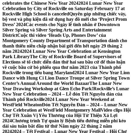
celebrates the Chinese New Year 2024
2024 Lunar New Year
Celebration by City of Rockville on Saturday February 17 at
Rockville High School is canceled
Quyên góp những chiếc váy,
bộ vest và phụ kiện đã sử dụng hay đồ mới cho ‘Project Prom
Dress’ 2024
Các events cho Ngày lễ tình nhân ở Downtown
Silver Spring và Silver Spring Arts and Entertainment
District
Cuộc thi video ‘Heads Up, Phones Dow’ của
Montgomery County Department of Transportation dành cho
thanh thiếu niên chấp nhận bài gửi đến hết ngày 29 tháng 2
năm 2024
2024 Lunar New Year Celebration at Kensington
Park Library
The City of Rockville Board of Supervisors of
Elections sẽ tổ chức diễn đàn thứ hai sau bầu cử để thảo luận
về cuộc bầu cử bỏ phiếu qua thư năm 2023 của Thành phố
Rockville trong tiểu bang Maryland
2024 Lunar New Year Lion
Dance with Hung Ci Lion Dance Troupe at Silver Spring Town
Center’s Annual Around the World Bazaar
The Lunar New
Year Drawing Workshop at Glen Echo Park!
Rockville’s Lunar
New Year Celebration – 2024 – Lễ đón Tết Nguyên đán của
Thành phố Rockville
2024 Lunar New Year Weekend at
WestField Wheaton
Đón Tết Nguyên Đán – 2024 – Lunar New
Year Celebration at WestField Montgomery Mall
Video clips Hội
Chợ Tết Xuân Vị Yêu Thương của Hội Từ Thiện Xá Lợi
2024
Chương trình Tự quản lý Bệnh tiểu đường miễn phí kéo
dài sáu tuần bắt đầu từ thứ Năm ngày 22 tháng 2 năm
2024
2024 – Tết Festival – Lunar New Year Festival – Hội Chợ