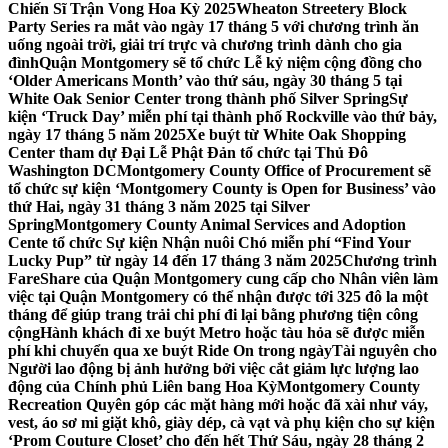
Chiến Sĩ Trận Vong Hoa Kỳ 2025
Wheaton Streetery Block
Party Series ra mắt vào ngày 17 tháng 5 với chương trình ăn
uống ngoài trời, giải trí trực và chương trình dành cho gia
đình
Quận Montgomery sẽ tổ chức Lễ kỷ niệm cộng đồng cho
‘Older Americans Month’ vào thứ sáu, ngày 30 tháng 5 tại
White Oak Senior Center trong thành phố Silver Spring
Sự
kiện ‘Truck Day’ miễn phí tại thành phố Rockville vào thứ bảy,
ngày 17 tháng 5 năm 2025
Xe buýt từ White Oak Shopping
Center tham dự Đại Lễ Phật Đản tổ chức tại Thủ Đô
Washington DC
Montgomery County Office of Procurement sẽ
tổ chức sự kiện ‘Montgomery County is Open for Business’ vào
thứ Hai, ngày 31 tháng 3 năm 2025 tại Silver
Spring
Montgomery County Animal Services and Adoption
Cente tổ chức Sự kiện Nhận nuôi Chó miễn phí “Find Your
Lucky Pup” từ ngày 14 đến 17 tháng 3 năm 2025
Chương trình
FareShare của Quận Montgomery cung cấp cho Nhân viên làm
việc tại Quận Montgomery có thể nhận được tới 325 đô la một
tháng để giúp trang trải chi phí đi lại bằng phương tiện công
cộng
Hành khách đi xe buýt Metro hoặc tàu hỏa sẽ được miễn
phí khi chuyển qua xe buýt Ride On trong ngày
Tài nguyên cho
Người lao động bị ảnh hưởng bởi việc cắt giảm lực lượng lao
động của Chính phủ Liên bang Hoa Kỳ
Montgomery County
Recreation Quyên góp các mặt hàng mới hoặc đã xài như váy,
vest, áo sơ mi giặt khô, giày dép, cà vạt và phụ kiện cho sự kiện
‘Prom Couture Closet’ cho đến hết Thứ Sáu, ngày 28 tháng 2