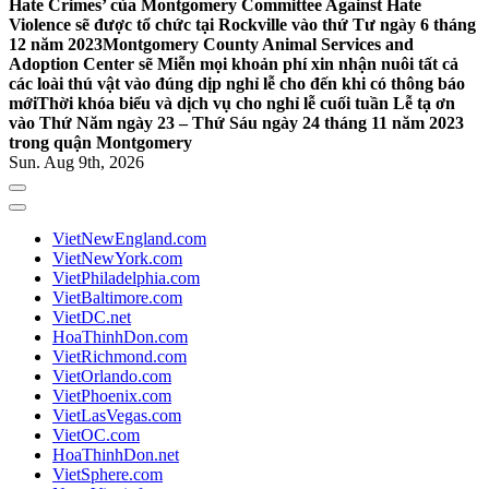
Hate Crimes’ của Montgomery Committee Against Hate
Violence sẽ được tổ chức tại Rockville vào thứ Tư ngày 6 tháng
12 năm 2023
Montgomery County Animal Services and
Adoption Center sẽ Miễn mọi khoản phí xin nhận nuôi tất cả
các loài thú vật vào đúng dịp nghỉ lễ cho đến khi có thông báo
mới
Thời khóa biểu và dịch vụ cho nghỉ lễ cuối tuần Lễ tạ ơn
vào Thứ Năm ngày 23 – Thứ Sáu ngày 24 tháng 11 năm 2023
trong quận Montgomery
Sun. Aug 9th, 2026
VietNewEngland.com
VietNewYork.com
VietPhiladelphia.com
VietBaltimore.com
VietDC.net
HoaThinhDon.com
VietRichmond.com
VietOrlando.com
VietPhoenix.com
VietLasVegas.com
VietOC.com
HoaThinhDon.net
VietSphere.com