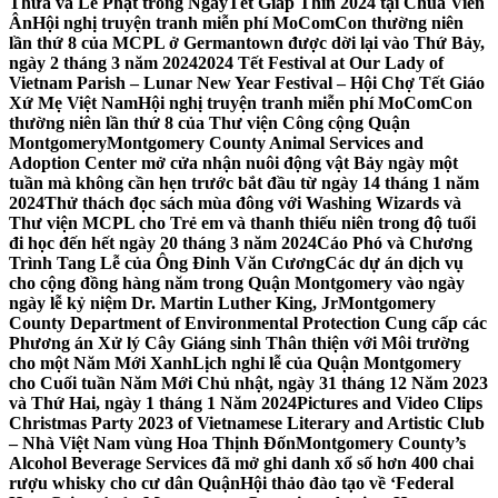
Thừa và Lễ Phật trong NgàyTết Giáp Thìn 2024 tại Chùa Viên
Ân
Hội nghị truyện tranh miễn phí MoComCon thường niên
lần thứ 8 của MCPL ở Germantown được dời lại vào Thứ Bảy,
ngày 2 tháng 3 năm 2024
2024 Tết Festival at Our Lady of
Vietnam Parish – Lunar New Year Festival – Hội Chợ Tết Giáo
Xứ Mẹ Việt Nam
Hội nghị truyện tranh miễn phí MoComCon
thường niên lần thứ 8 của Thư viện Công cộng Quận
Montgomery
Montgomery County Animal Services and
Adoption Center mở cửa nhận nuôi động vật Bảy ngày một
tuần mà không cần hẹn trước bắt đầu từ ngày 14 tháng 1 năm
2024
Thử thách đọc sách mùa đông với Washing Wizards và
Thư viện MCPL cho Trẻ em và thanh thiếu niên trong độ tuổi
đi học đến hết ngày 20 tháng 3 năm 2024
Cáo Phó và Chương
Trình Tang Lễ của Ông Đinh Văn Cương
Các dự án dịch vụ
cho cộng đồng hàng năm trong Quận Montgomery vào ngày
ngày lễ kỷ niệm Dr. Martin Luther King, Jr
Montgomery
County Department of Environmental Protection Cung cấp các
Phương án Xử lý Cây Giáng sinh Thân thiện với Môi trường
cho một Năm Mới Xanh
Lịch nghỉ lễ của Quận Montgomery
cho Cuối tuần Năm Mới Chủ nhật, ngày 31 tháng 12 Năm 2023
và Thứ Hai, ngày 1 tháng 1 Năm 2024
Pictures and Video Clips
Christmas Party 2023 of Vietnamese Literary and Artistic Club
– Nhà Việt Nam vùng Hoa Thịnh Đốn
Montgomery County’s
Alcohol Beverage Services đã mở ghi danh xổ số hơn 400 chai
rượu whisky cho cư dân Quận
Hội thảo đào tạo về ‘Federal