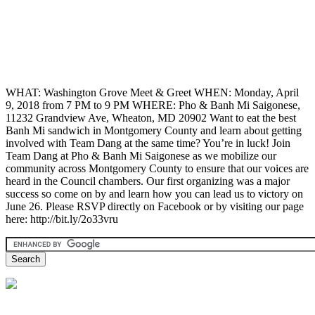
WHAT: Washington Grove Meet & Greet WHEN: Monday, April
9, 2018 from 7 PM to 9 PM WHERE: Pho & Banh Mi Saigonese,
11232 Grandview Ave, Wheaton, MD 20902 Want to eat the best
Banh Mi sandwich in Montgomery County and learn about getting
involved with Team Dang at the same time? You’re in luck! Join
Team Dang at Pho & Banh Mi Saigonese as we mobilize our
community across Montgomery County to ensure that our voices are
heard in the Council chambers. Our first organizing was a major
success so come on by and learn how you can lead us to victory on
June 26. Please RSVP directly on Facebook or by visiting our page
here: http://bit.ly/2o33vru