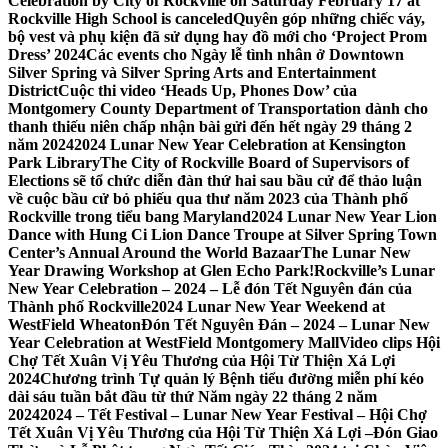
Celebration by City of Rockville on Saturday February 17 at
Rockville High School is canceled
Quyên góp những chiếc váy,
bộ vest và phụ kiện đã sử dụng hay đồ mới cho ‘Project Prom
Dress’ 2024
Các events cho Ngày lễ tình nhân ở Downtown
Silver Spring và Silver Spring Arts and Entertainment
District
Cuộc thi video ‘Heads Up, Phones Dow’ của
Montgomery County Department of Transportation dành cho
thanh thiếu niên chấp nhận bài gửi đến hết ngày 29 tháng 2
năm 2024
2024 Lunar New Year Celebration at Kensington
Park Library
The City of Rockville Board of Supervisors of
Elections sẽ tổ chức diễn đàn thứ hai sau bầu cử để thảo luận
về cuộc bầu cử bỏ phiếu qua thư năm 2023 của Thành phố
Rockville trong tiểu bang Maryland
2024 Lunar New Year Lion
Dance with Hung Ci Lion Dance Troupe at Silver Spring Town
Center’s Annual Around the World Bazaar
The Lunar New
Year Drawing Workshop at Glen Echo Park!
Rockville’s Lunar
New Year Celebration – 2024 – Lễ đón Tết Nguyên đán của
Thành phố Rockville
2024 Lunar New Year Weekend at
WestField Wheaton
Đón Tết Nguyên Đán – 2024 – Lunar New
Year Celebration at WestField Montgomery Mall
Video clips Hội
Chợ Tết Xuân Vị Yêu Thương của Hội Từ Thiện Xá Lợi
2024
Chương trình Tự quản lý Bệnh tiểu đường miễn phí kéo
dài sáu tuần bắt đầu từ thứ Năm ngày 22 tháng 2 năm
2024
2024 – Tết Festival – Lunar New Year Festival – Hội Chợ
Tết Xuân Vị Yêu Thương của Hội Từ Thiện Xá Lợi –
Đón Giao