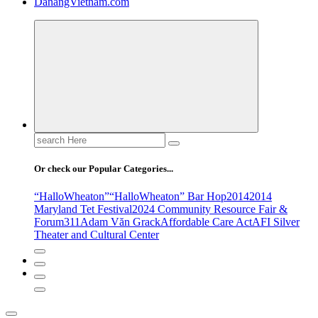
DanangVietnam.com
Search
for:
Or check our Popular Categories...
“HalloWheaton”
“HalloWheaton” Bar Hop
2014
2014
Maryland Tet Festival
2024 Community Resource Fair &
Forum
311
Adam Văn Grack
Affordable Care Act
AFI Silver
Theater and Cultural Center