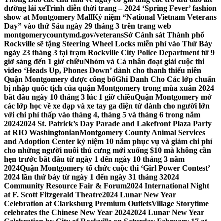
đường lái xe
Trình diễn thời trang – 2024 ‘Spring Fever’ fashion
show at Montgomery Mall
Kỷ niệm “National Vietnam Veterans
Day” vào thứ Sáu ngày 29 tháng 3 trên trang web
montgomerycountymd.gov/veterans
Sở Cảnh sát Thành phố
Rockville sẽ tặng Steering Wheel Locks miễn phí vào Thứ Bảy
ngày 23 tháng 3 tại trạm Rockville City Police Department từ 9
giờ sáng đến 1 giờ chiều
Nhóm và Cá nhân đoạt giải cuộc thi
video ‘Heads Up, Phones Down’ dành cho thanh thiếu niên
Quận Montgomery được công bố
Ghi Danh Cho Các lớp chuẩn
bị nhập quốc tịch của quận Montgomery trong mùa xuân 2024
bắt đầu ngày 10 tháng 3 lúc 1 giờ chiều
Quận Montgomery mở
các lớp học về xe đạp và xe tay ga điện tử dành cho người lớn
với chi phí thấp vào tháng 4, tháng 5 và tháng 6 trong năm
2024
2024 St. Patrick’s Day Parade and Lakefront Plaza Party
at RIO Washingtonian
Montgomery County Animal Services
and Adoption Center kỷ niệm 10 năm phục vụ và giảm chi phí
cho những người nuôi thú cưng mới xuống $10 mà không cần
hẹn trước bắt đầu từ ngày 1 đến ngày 10 tháng 3 năm
2024
Quận Montgomery tổ chức cuộc thi ‘Girl Power Contest’
2024 lần thứ bảy từ ngày 1 đến ngày 31 tháng 3
2024
Community Resource Fair & Forum
2024 International Night
at F. Scott Fitzgerald Theatre
2024 Lunar New Year
Celebration at Clarksburg Premium Outlets
Village Storytime
celebrates the Chinese New Year 2024
2024 Lunar New Year