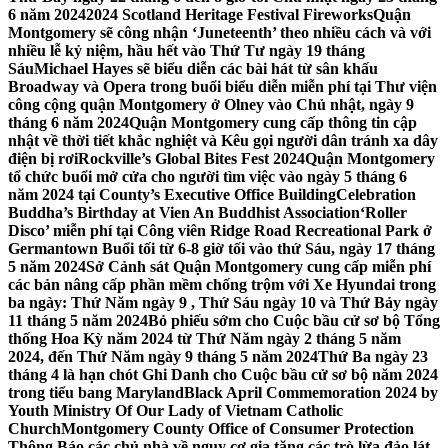
6 năm 2024
2024 Scotland Heritage Festival Fireworks
Quận
Montgomery sẽ công nhận ‘Juneteenth’ theo nhiều cách và với
nhiều lễ kỷ niệm, hầu hết vào Thứ Tư ngày 19 tháng
Sáu
Michael Hayes sẽ biểu diễn các bài hát từ sân khấu
Broadway và Opera trong buổi biểu diễn miễn phí tại Thư viện
công cộng quận Montgomery ở Olney vào Chủ nhật, ngày 9
tháng 6 năm 2024
Quận Montgomery cung cấp thông tin cập
nhật về thời tiết khắc nghiệt và Kêu gọi người dân tránh xa dây
điện bị rơi
Rockville’s Global Bites Fest 2024
Quận Montgomery
tổ chức buổi mở cửa cho người tìm việc vào ngày 5 tháng 6
năm 2024 tại County’s Executive Office Building
Celebration
Buddha’s Birthday at Vien An Buddhist Association
‘Roller
Disco’ miễn phí tại Công viên Ridge Road Recreational Park ở
Germantown Buổi tối từ 6-8 giờ tối vào thứ Sáu, ngày 17 tháng
5 năm 2024
Sở Cảnh sát Quận Montgomery cung cấp miễn phí
các bản nâng cấp phần mềm chống trộm với Xe Hyundai trong
ba ngày: Thứ Năm ngày 9 , Thứ Sáu ngày 10 và Thứ Bảy ngày
11 tháng 5 năm 2024
Bỏ phiếu sớm cho Cuộc bầu cử sơ bộ Tổng
thống Hoa Kỳ năm 2024 từ Thứ Năm ngày 2 tháng 5 năm
2024, đến Thứ Năm ngày 9 tháng 5 năm 2024
Thứ Ba ngày 23
tháng 4 là hạn chót Ghi Danh cho Cuộc bầu cử sơ bộ năm 2024
trong tiểu bang Maryland
Black April Commemoration 2024 by
Youth Ministry Of Our Lady of Vietnam Catholic
Church
Montgomery County Office of Consumer Protection
Thông Báo các chủ nhà về nguy cơ gia tăng các trò lừa đảo lát