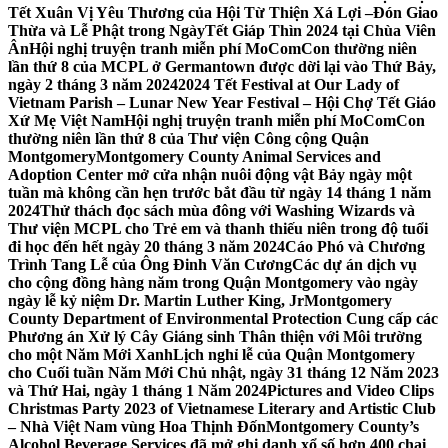
Tết Xuân Vị Yêu Thương của Hội Từ Thiện Xá Lợi –
Đón Giao
Thừa và Lễ Phật trong NgàyTết Giáp Thìn 2024 tại Chùa Viên
Ân
Hội nghị truyện tranh miễn phí MoComCon thường niên
lần thứ 8 của MCPL ở Germantown được dời lại vào Thứ Bảy,
ngày 2 tháng 3 năm 2024
2024 Tết Festival at Our Lady of
Vietnam Parish – Lunar New Year Festival – Hội Chợ Tết Giáo
Xứ Mẹ Việt Nam
Hội nghị truyện tranh miễn phí MoComCon
thường niên lần thứ 8 của Thư viện Công cộng Quận
Montgomery
Montgomery County Animal Services and
Adoption Center mở cửa nhận nuôi động vật Bảy ngày một
tuần mà không cần hẹn trước bắt đầu từ ngày 14 tháng 1 năm
2024
Thử thách đọc sách mùa đông với Washing Wizards và
Thư viện MCPL cho Trẻ em và thanh thiếu niên trong độ tuổi
đi học đến hết ngày 20 tháng 3 năm 2024
Cáo Phó và Chương
Trình Tang Lễ của Ông Đinh Văn Cương
Các dự án dịch vụ
cho cộng đồng hàng năm trong Quận Montgomery vào ngày
ngày lễ kỷ niệm Dr. Martin Luther King, Jr
Montgomery
County Department of Environmental Protection Cung cấp các
Phương án Xử lý Cây Giáng sinh Thân thiện với Môi trường
cho một Năm Mới Xanh
Lịch nghỉ lễ của Quận Montgomery
cho Cuối tuần Năm Mới Chủ nhật, ngày 31 tháng 12 Năm 2023
và Thứ Hai, ngày 1 tháng 1 Năm 2024
Pictures and Video Clips
Christmas Party 2023 of Vietnamese Literary and Artistic Club
– Nhà Việt Nam vùng Hoa Thịnh Đốn
Montgomery County’s
Alcohol Beverage Services đã mở ghi danh xổ số hơn 400 chai