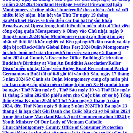
6 năm 2024
2024 Scotland Heritage Festival Fireworks
Quận
Montgomery sẽ công nhận ‘Juneteenth’ theo nhiều cách và với
nhiều lễ kỷ niệm, hầu hết vào Thứ Tư ngày 19 tháng
Sáu
Michael Hayes sẽ biểu diễn các bài hát từ sân khấu
Broadway và Opera trong buổi biểu diễn miễn phí tại Thư viện
công cộng quận Montgomery ở Olney vào Chủ nhật, ngày 9
tháng 6 năm 2024
Quận Montgomery cung cấp thông tin cập
nhật về thời tiết khắc nghiệt và Kêu gọi người dân tránh xa dây
điện bị rơi
Rockville’s Global Bites Fest 2024
Quận Montgomery
tổ chức buổi mở cửa cho người tìm việc vào ngày 5 tháng 6
năm 2024 tại County’s Executive Office Building
Celebration
Buddha’s Birthday at Vien An Buddhist Association
‘Roller
Disco’ miễn phí tại Công viên Ridge Road Recreational Park ở
Germantown Buổi tối từ 6-8 giờ tối vào thứ Sáu, ngày 17 tháng
5 năm 2024
Sở Cảnh sát Quận Montgomery cung cấp miễn phí
các bản nâng cấp phần mềm chống trộm với Xe Hyundai trong
ba ngày: Thứ Năm ngày 9 , Thứ Sáu ngày 10 và Thứ Bảy ngày
11 tháng 5 năm 2024
Bỏ phiếu sớm cho Cuộc bầu cử sơ bộ Tổng
thống Hoa Kỳ năm 2024 từ Thứ Năm ngày 2 tháng 5 năm
2024, đến Thứ Năm ngày 9 tháng 5 năm 2024
Thứ Ba ngày 23
tháng 4 là hạn chót Ghi Danh cho Cuộc bầu cử sơ bộ năm 2024
trong tiểu bang Maryland
Black April Commemoration 2024 by
Youth Ministry Of Our Lady of Vietnam Catholic
Church
Montgomery County Office of Consumer Protection
Thông Báo các chủ nhà về nguy cơ gia tăng các trò lừa đảo lát