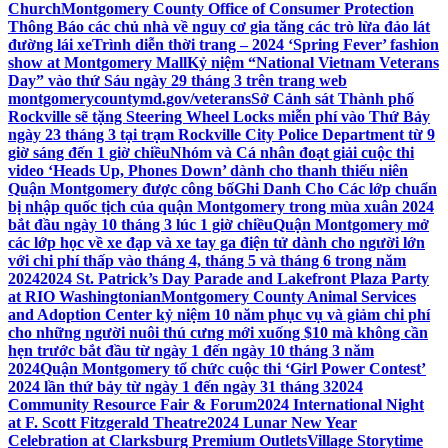
Church
Montgomery County Office of Consumer Protection
Thông Báo các chủ nhà về nguy cơ gia tăng các trò lừa đảo lát
đường lái xe
Trình diễn thời trang – 2024 ‘Spring Fever’ fashion
show at Montgomery Mall
Kỷ niệm “National Vietnam Veterans
Day” vào thứ Sáu ngày 29 tháng 3 trên trang web
montgomerycountymd.gov/veterans
Sở Cảnh sát Thành phố
Rockville sẽ tặng Steering Wheel Locks miễn phí vào Thứ Bảy
ngày 23 tháng 3 tại trạm Rockville City Police Department từ 9
giờ sáng đến 1 giờ chiều
Nhóm và Cá nhân đoạt giải cuộc thi
video ‘Heads Up, Phones Down’ dành cho thanh thiếu niên
Quận Montgomery được công bố
Ghi Danh Cho Các lớp chuẩn
bị nhập quốc tịch của quận Montgomery trong mùa xuân 2024
bắt đầu ngày 10 tháng 3 lúc 1 giờ chiều
Quận Montgomery mở
các lớp học về xe đạp và xe tay ga điện tử dành cho người lớn
với chi phí thấp vào tháng 4, tháng 5 và tháng 6 trong năm
2024
2024 St. Patrick’s Day Parade and Lakefront Plaza Party
at RIO Washingtonian
Montgomery County Animal Services
and Adoption Center kỷ niệm 10 năm phục vụ và giảm chi phí
cho những người nuôi thú cưng mới xuống $10 mà không cần
hẹn trước bắt đầu từ ngày 1 đến ngày 10 tháng 3 năm
2024
Quận Montgomery tổ chức cuộc thi ‘Girl Power Contest’
2024 lần thứ bảy từ ngày 1 đến ngày 31 tháng 3
2024
Community Resource Fair & Forum
2024 International Night
at F. Scott Fitzgerald Theatre
2024 Lunar New Year
Celebration at Clarksburg Premium Outlets
Village Storytime