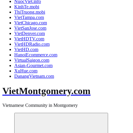
NuocViet.info
KinhTe.mobi
ThiTruong.mobi
VietTampa.com
VietChicago.com
VietSanJose.com
VietDenver.com
VietHDTV.com
VietHDRadio.com
VietHD.com
HanoiEcommerce.com
VirtualSaigon.com
Asian-Gourmet.com
XuHue.com
DanangVietnam.com
VietMontgomery.com
Vietnamese Community in Montgomery