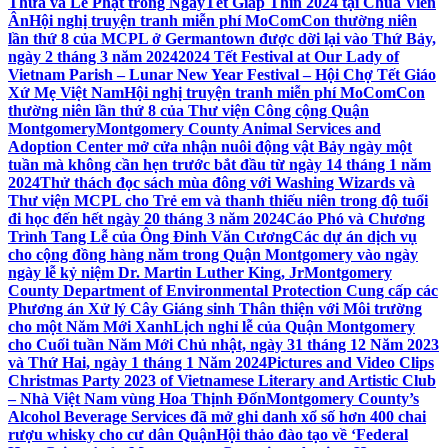
Thừa và Lễ Phật trong NgàyTết Giáp Thìn 2024 tại Chùa Viên
Ân
Hội nghị truyện tranh miễn phí MoComCon thường niên
lần thứ 8 của MCPL ở Germantown được dời lại vào Thứ Bảy,
ngày 2 tháng 3 năm 2024
2024 Tết Festival at Our Lady of
Vietnam Parish – Lunar New Year Festival – Hội Chợ Tết Giáo
Xứ Mẹ Việt Nam
Hội nghị truyện tranh miễn phí MoComCon
thường niên lần thứ 8 của Thư viện Công cộng Quận
Montgomery
Montgomery County Animal Services and
Adoption Center mở cửa nhận nuôi động vật Bảy ngày một
tuần mà không cần hẹn trước bắt đầu từ ngày 14 tháng 1 năm
2024
Thử thách đọc sách mùa đông với Washing Wizards và
Thư viện MCPL cho Trẻ em và thanh thiếu niên trong độ tuổi
đi học đến hết ngày 20 tháng 3 năm 2024
Cáo Phó và Chương
Trình Tang Lễ của Ông Đinh Văn Cương
Các dự án dịch vụ
cho cộng đồng hàng năm trong Quận Montgomery vào ngày
ngày lễ kỷ niệm Dr. Martin Luther King, Jr
Montgomery
County Department of Environmental Protection Cung cấp các
Phương án Xử lý Cây Giáng sinh Thân thiện với Môi trường
cho một Năm Mới Xanh
Lịch nghỉ lễ của Quận Montgomery
cho Cuối tuần Năm Mới Chủ nhật, ngày 31 tháng 12 Năm 2023
và Thứ Hai, ngày 1 tháng 1 Năm 2024
Pictures and Video Clips
Christmas Party 2023 of Vietnamese Literary and Artistic Club
– Nhà Việt Nam vùng Hoa Thịnh Đốn
Montgomery County’s
Alcohol Beverage Services đã mở ghi danh xổ số hơn 400 chai
rượu whisky cho cư dân Quận
Hội thảo đào tạo về ‘Federal