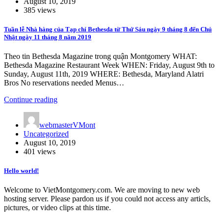
August 10, 2019
385 views
Tuần lễ Nhà hàng của Tạp chí Bethesda từ Thứ Sáu ngày 9 tháng 8 đến Chủ
Nhật ngày 11 tháng 8 năm 2019
Theo tin Bethesda Magazine trong quận Montgomery WHAT:
Bethesda Magazine Restaurant Week WHEN: Friday, August 9th to
Sunday, August 11th, 2019 WHERE: Bethesda, Maryland Alatri
Bros No reservations needed Menus…
Continue reading
webmasterVMont
Uncategorized
August 10, 2019
401 views
Hello world!
Welcome to VietMontgomery.com. We are moving to new web
hosting server. Please pardon us if you could not access any articls,
pictures, or video clips at this time.