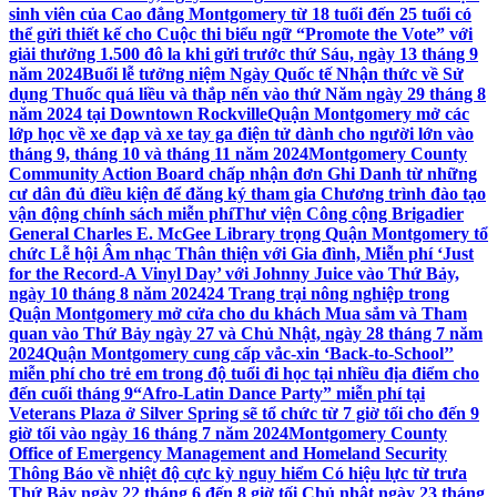
sinh viên của Cao đẳng Montgomery từ 18 tuổi đến 25 tuổi có
thể gửi thiết kế cho Cuộc thi biểu ngữ “Promote the Vote” với
giải thưởng 1.500 đô la khi gửi trước thứ Sáu, ngày 13 tháng 9
năm 2024
Buổi lễ tưởng niệm Ngày Quốc tế Nhận thức về Sử
dụng Thuốc quá liều và thắp nến vào thứ Năm ngày 29 tháng 8
năm 2024 tại Downtown Rockville
Quận Montgomery mở các
lớp học về xe đạp và xe tay ga điện tử dành cho người lớn vào
tháng 9, tháng 10 và tháng 11 năm 2024
Montgomery County
Community Action Board chấp nhận đơn Ghi Danh từ những
cư dân đủ điều kiện để đăng ký tham gia Chương trình đào tạo
vận động chính sách miễn phí
Thư viện Công cộng Brigadier
General Charles E. McGee Library trọng Quận Montgomery tổ
chức Lễ hội Âm nhạc Thân thiện với Gia đình, Miễn phí ‘Just
for the Record-A Vinyl Day’ với Johnny Juice vào Thứ Bảy,
ngày 10 tháng 8 năm 2024
24 Trang trại nông nghiệp trong
Quận Montgomery mở cửa cho du khách Mua sắm và Tham
quan vào Thứ Bảy ngày 27 và Chủ Nhật, ngày 28 tháng 7 năm
2024
Quận Montgomery cung cấp vắc-xin ‘Back-to-School’’
miễn phí cho trẻ em trong độ tuổi đi học tại nhiều địa điểm cho
đến cuối tháng 9
“Afro-Latin Dance Party” miễn phí tại
Veterans Plaza ở Silver Spring sẽ tổ chức từ 7 giờ tối cho đến 9
giờ tối vào ngày 16 tháng 7 năm 2024
Montgomery County
Office of Emergency Management and Homeland Security
Thông Báo về nhiệt độ cực kỳ nguy hiểm Có hiệu lực từ trưa
Thứ Bảy ngày 22 tháng 6 đến 8 giờ tối Chủ nhật ngày 23 tháng