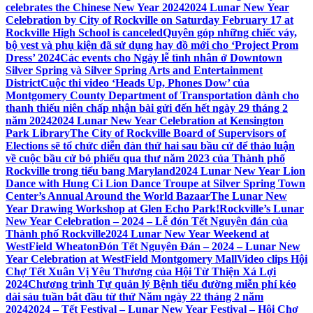
celebrates the Chinese New Year 2024
2024 Lunar New Year
Celebration by City of Rockville on Saturday February 17 at
Rockville High School is canceled
Quyên góp những chiếc váy,
bộ vest và phụ kiện đã sử dụng hay đồ mới cho ‘Project Prom
Dress’ 2024
Các events cho Ngày lễ tình nhân ở Downtown
Silver Spring và Silver Spring Arts and Entertainment
District
Cuộc thi video ‘Heads Up, Phones Dow’ của
Montgomery County Department of Transportation dành cho
thanh thiếu niên chấp nhận bài gửi đến hết ngày 29 tháng 2
năm 2024
2024 Lunar New Year Celebration at Kensington
Park Library
The City of Rockville Board of Supervisors of
Elections sẽ tổ chức diễn đàn thứ hai sau bầu cử để thảo luận
về cuộc bầu cử bỏ phiếu qua thư năm 2023 của Thành phố
Rockville trong tiểu bang Maryland
2024 Lunar New Year Lion
Dance with Hung Ci Lion Dance Troupe at Silver Spring Town
Center’s Annual Around the World Bazaar
The Lunar New
Year Drawing Workshop at Glen Echo Park!
Rockville’s Lunar
New Year Celebration – 2024 – Lễ đón Tết Nguyên đán của
Thành phố Rockville
2024 Lunar New Year Weekend at
WestField Wheaton
Đón Tết Nguyên Đán – 2024 – Lunar New
Year Celebration at WestField Montgomery Mall
Video clips Hội
Chợ Tết Xuân Vị Yêu Thương của Hội Từ Thiện Xá Lợi
2024
Chương trình Tự quản lý Bệnh tiểu đường miễn phí kéo
dài sáu tuần bắt đầu từ thứ Năm ngày 22 tháng 2 năm
2024
2024 – Tết Festival – Lunar New Year Festival – Hội Chợ