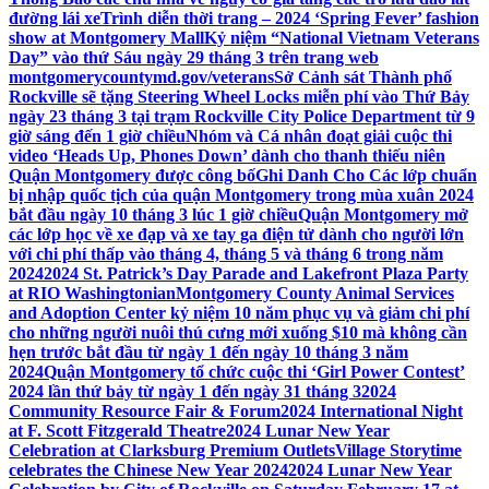
đường lái xe
Trình diễn thời trang – 2024 ‘Spring Fever’ fashion
show at Montgomery Mall
Kỷ niệm “National Vietnam Veterans
Day” vào thứ Sáu ngày 29 tháng 3 trên trang web
montgomerycountymd.gov/veterans
Sở Cảnh sát Thành phố
Rockville sẽ tặng Steering Wheel Locks miễn phí vào Thứ Bảy
ngày 23 tháng 3 tại trạm Rockville City Police Department từ 9
giờ sáng đến 1 giờ chiều
Nhóm và Cá nhân đoạt giải cuộc thi
video ‘Heads Up, Phones Down’ dành cho thanh thiếu niên
Quận Montgomery được công bố
Ghi Danh Cho Các lớp chuẩn
bị nhập quốc tịch của quận Montgomery trong mùa xuân 2024
bắt đầu ngày 10 tháng 3 lúc 1 giờ chiều
Quận Montgomery mở
các lớp học về xe đạp và xe tay ga điện tử dành cho người lớn
với chi phí thấp vào tháng 4, tháng 5 và tháng 6 trong năm
2024
2024 St. Patrick’s Day Parade and Lakefront Plaza Party
at RIO Washingtonian
Montgomery County Animal Services
and Adoption Center kỷ niệm 10 năm phục vụ và giảm chi phí
cho những người nuôi thú cưng mới xuống $10 mà không cần
hẹn trước bắt đầu từ ngày 1 đến ngày 10 tháng 3 năm
2024
Quận Montgomery tổ chức cuộc thi ‘Girl Power Contest’
2024 lần thứ bảy từ ngày 1 đến ngày 31 tháng 3
2024
Community Resource Fair & Forum
2024 International Night
at F. Scott Fitzgerald Theatre
2024 Lunar New Year
Celebration at Clarksburg Premium Outlets
Village Storytime
celebrates the Chinese New Year 2024
2024 Lunar New Year