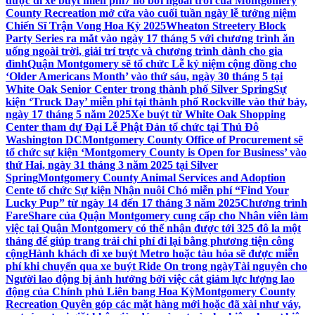
được đi xe buýt miễn phí
7 hồ bơi ngoài trời của Montgomery
County Recreation mở cửa vào cuối tuần ngày lễ tưởng niệm
Chiến Sĩ Trận Vong Hoa Kỳ 2025
Wheaton Streetery Block
Party Series ra mắt vào ngày 17 tháng 5 với chương trình ăn
uống ngoài trời, giải trí trực và chương trình dành cho gia
đình
Quận Montgomery sẽ tổ chức Lễ kỷ niệm cộng đồng cho
‘Older Americans Month’ vào thứ sáu, ngày 30 tháng 5 tại
White Oak Senior Center trong thành phố Silver Spring
Sự
kiện ‘Truck Day’ miễn phí tại thành phố Rockville vào thứ bảy,
ngày 17 tháng 5 năm 2025
Xe buýt từ White Oak Shopping
Center tham dự Đại Lễ Phật Đản tổ chức tại Thủ Đô
Washington DC
Montgomery County Office of Procurement sẽ
tổ chức sự kiện ‘Montgomery County is Open for Business’ vào
thứ Hai, ngày 31 tháng 3 năm 2025 tại Silver
Spring
Montgomery County Animal Services and Adoption
Cente tổ chức Sự kiện Nhận nuôi Chó miễn phí “Find Your
Lucky Pup” từ ngày 14 đến 17 tháng 3 năm 2025
Chương trình
FareShare của Quận Montgomery cung cấp cho Nhân viên làm
việc tại Quận Montgomery có thể nhận được tới 325 đô la một
tháng để giúp trang trải chi phí đi lại bằng phương tiện công
cộng
Hành khách đi xe buýt Metro hoặc tàu hỏa sẽ được miễn
phí khi chuyển qua xe buýt Ride On trong ngày
Tài nguyên cho
Người lao động bị ảnh hưởng bởi việc cắt giảm lực lượng lao
động của Chính phủ Liên bang Hoa Kỳ
Montgomery County
Recreation Quyên góp các mặt hàng mới hoặc đã xài như váy,