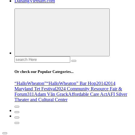
DanangVietnam.com
Search
for:
Or check our Popular Categories...
“HalloWheaton”
“HalloWheaton” Bar Hop
2014
2014
Maryland Tet Festival
2024 Community Resource Fair &
Forum
311
Adam Văn Grack
Affordable Care Act
AFI Silver
Theater and Cultural Center