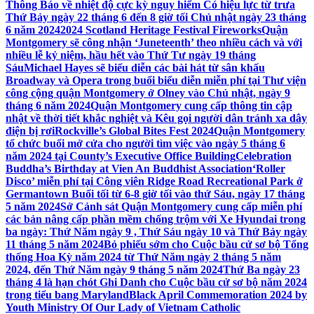
Thông Báo về nhiệt độ cực kỳ nguy hiểm Có hiệu lực từ trưa
Thứ Bảy ngày 22 tháng 6 đến 8 giờ tối Chủ nhật ngày 23 tháng
6 năm 2024
2024 Scotland Heritage Festival Fireworks
Quận
Montgomery sẽ công nhận ‘Juneteenth’ theo nhiều cách và với
nhiều lễ kỷ niệm, hầu hết vào Thứ Tư ngày 19 tháng
Sáu
Michael Hayes sẽ biểu diễn các bài hát từ sân khấu
Broadway và Opera trong buổi biểu diễn miễn phí tại Thư viện
công cộng quận Montgomery ở Olney vào Chủ nhật, ngày 9
tháng 6 năm 2024
Quận Montgomery cung cấp thông tin cập
nhật về thời tiết khắc nghiệt và Kêu gọi người dân tránh xa dây
điện bị rơi
Rockville’s Global Bites Fest 2024
Quận Montgomery
tổ chức buổi mở cửa cho người tìm việc vào ngày 5 tháng 6
năm 2024 tại County’s Executive Office Building
Celebration
Buddha’s Birthday at Vien An Buddhist Association
‘Roller
Disco’ miễn phí tại Công viên Ridge Road Recreational Park ở
Germantown Buổi tối từ 6-8 giờ tối vào thứ Sáu, ngày 17 tháng
5 năm 2024
Sở Cảnh sát Quận Montgomery cung cấp miễn phí
các bản nâng cấp phần mềm chống trộm với Xe Hyundai trong
ba ngày: Thứ Năm ngày 9 , Thứ Sáu ngày 10 và Thứ Bảy ngày
11 tháng 5 năm 2024
Bỏ phiếu sớm cho Cuộc bầu cử sơ bộ Tổng
thống Hoa Kỳ năm 2024 từ Thứ Năm ngày 2 tháng 5 năm
2024, đến Thứ Năm ngày 9 tháng 5 năm 2024
Thứ Ba ngày 23
tháng 4 là hạn chót Ghi Danh cho Cuộc bầu cử sơ bộ năm 2024
trong tiểu bang Maryland
Black April Commemoration 2024 by
Youth Ministry Of Our Lady of Vietnam Catholic