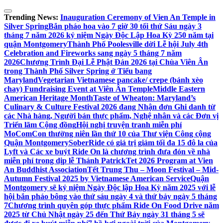
Skip
to
Trending News:
Inauguration Ceremony of Vien An Temple in
content
Silver Spring
Bắn pháo hoa vào 7 giờ 30 tối thứ Sáu ngày 3
tháng 7 năm 2026 kỷ niệm Ngày Độc Lập Hoa Kỳ 250 năm tại
quận Montgomery
Thành Phố Poolesville dời Lễ hội July 4th
Celebration and Fireworks sang ngày 5 tháng 7 năm
2026
Chương Trình Đại Lễ Phật Đản 2026 tại Chùa Viên Ân
trong Thành Phố Silver Spring ở Tiểu bang
Maryland
Vegetarian Vietnamese pancake/ crepe (bánh xèo
chay) Fundraising Event at Viên Ân Temple
Middle Eastern
American Heritage Month
Taste of Wheaton: Maryland’s
Culinary & Culture Festival 2026 đang Nhận đơn Ghi danh từ
các Nhà hàng, Người bán thực phẩm, Nghệ nhân và các Đơn vị
Triển lãm Cộng đồng
Hội nghị truyện tranh miễn phí
MoComCon thường niên lần thứ 10 của Thư viện Công cộng
Quận Montgomery
SoberRide có giá trị giảm tối đa 15 đô la của
Lyft và Các xe buýt Ride On là chương trình đưa đón về nhà
miễn phí trong dịp lễ Thánh Patrick
Tet 2026 Program at Vien
An Buddhist Association
Tết Trung Thu – Moon Festival – Mid-
Autumn Festival 2025 by Vietnamese American Service
Quận
Montgomery sẽ kỷ niệm Ngày Độc lập Hoa Kỳ năm 2025 với lễ
hội bắn pháo bông vào thứ sáu ngày 4 và thứ bảy ngày 5 tháng
7
Chương trình quyên góp thực phẩm Ride On Food Drive năm
2025 từ Chủ Nhật ngày 25 đến Thứ Bảy ngày 31 tháng 5 sẽ