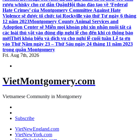
rượu whisky cho cư dân Quận
Hội thảo đào tạo về ‘Federal
Hate Crimes’ của Montgomery Committee Against Hate
Violence sẽ được tổ chức tại Rockville vào thứ Tư ngày 6 tháng
12 năm 2023
Montgomery County Animal Services and
Adoption Center sẽ Miễn mọi khoản phí xin nhận nuôi tất cả
các loài thú vật vào đúng dịp nghỉ lễ cho đến khi có thông báo
mới
Thời khóa biểu và dịch vụ cho nghỉ lễ cuối tuần Lễ tạ ơn
vào Thứ Năm ngày 23 – Thứ Sáu ngày 24 tháng 11 năm 2023
trong quận Montgomery
Fri. Aug 7th, 2026
VietMontgomery.com
Vietnamese Community in Montgomery
Subscribe
VietNewEngland.com
VietNewYork.com