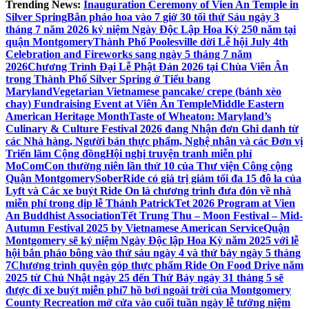
Trending News:
Inauguration Ceremony of Vien An Temple in
Silver Spring
Bắn pháo hoa vào 7 giờ 30 tối thứ Sáu ngày 3
tháng 7 năm 2026 kỷ niệm Ngày Độc Lập Hoa Kỳ 250 năm tại
quận Montgomery
Thành Phố Poolesville dời Lễ hội July 4th
Celebration and Fireworks sang ngày 5 tháng 7 năm
2026
Chương Trình Đại Lễ Phật Đản 2026 tại Chùa Viên Ân
trong Thành Phố Silver Spring ở Tiểu bang
Maryland
Vegetarian Vietnamese pancake/ crepe (bánh xèo
chay) Fundraising Event at Viên Ân Temple
Middle Eastern
American Heritage Month
Taste of Wheaton: Maryland’s
Culinary & Culture Festival 2026 đang Nhận đơn Ghi danh từ
các Nhà hàng, Người bán thực phẩm, Nghệ nhân và các Đơn vị
Triển lãm Cộng đồng
Hội nghị truyện tranh miễn phí
MoComCon thường niên lần thứ 10 của Thư viện Công cộng
Quận Montgomery
SoberRide có giá trị giảm tối đa 15 đô la của
Lyft và Các xe buýt Ride On là chương trình đưa đón về nhà
miễn phí trong dịp lễ Thánh Patrick
Tet 2026 Program at Vien
An Buddhist Association
Tết Trung Thu – Moon Festival – Mid-
Autumn Festival 2025 by Vietnamese American Service
Quận
Montgomery sẽ kỷ niệm Ngày Độc lập Hoa Kỳ năm 2025 với lễ
hội bắn pháo bông vào thứ sáu ngày 4 và thứ bảy ngày 5 tháng
7
Chương trình quyên góp thực phẩm Ride On Food Drive năm
2025 từ Chủ Nhật ngày 25 đến Thứ Bảy ngày 31 tháng 5 sẽ
được đi xe buýt miễn phí
7 hồ bơi ngoài trời của Montgomery
County Recreation mở cửa vào cuối tuần ngày lễ tưởng niệm