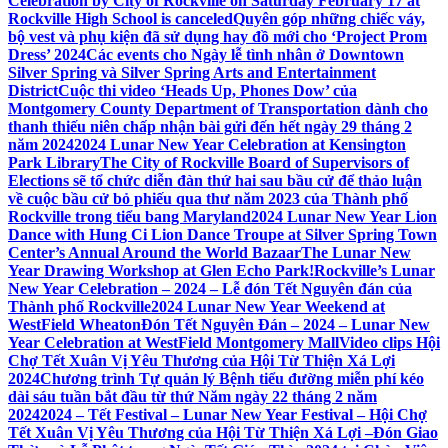
Celebration by City of Rockville on Saturday February 17 at
Rockville High School is canceled
Quyên góp những chiếc váy,
bộ vest và phụ kiện đã sử dụng hay đồ mới cho ‘Project Prom
Dress’ 2024
Các events cho Ngày lễ tình nhân ở Downtown
Silver Spring và Silver Spring Arts and Entertainment
District
Cuộc thi video ‘Heads Up, Phones Dow’ của
Montgomery County Department of Transportation dành cho
thanh thiếu niên chấp nhận bài gửi đến hết ngày 29 tháng 2
năm 2024
2024 Lunar New Year Celebration at Kensington
Park Library
The City of Rockville Board of Supervisors of
Elections sẽ tổ chức diễn đàn thứ hai sau bầu cử để thảo luận
về cuộc bầu cử bỏ phiếu qua thư năm 2023 của Thành phố
Rockville trong tiểu bang Maryland
2024 Lunar New Year Lion
Dance with Hung Ci Lion Dance Troupe at Silver Spring Town
Center’s Annual Around the World Bazaar
The Lunar New
Year Drawing Workshop at Glen Echo Park!
Rockville’s Lunar
New Year Celebration – 2024 – Lễ đón Tết Nguyên đán của
Thành phố Rockville
2024 Lunar New Year Weekend at
WestField Wheaton
Đón Tết Nguyên Đán – 2024 – Lunar New
Year Celebration at WestField Montgomery Mall
Video clips Hội
Chợ Tết Xuân Vị Yêu Thương của Hội Từ Thiện Xá Lợi
2024
Chương trình Tự quản lý Bệnh tiểu đường miễn phí kéo
dài sáu tuần bắt đầu từ thứ Năm ngày 22 tháng 2 năm
2024
2024 – Tết Festival – Lunar New Year Festival – Hội Chợ
Tết Xuân Vị Yêu Thương của Hội Từ Thiện Xá Lợi –
Đón Giao