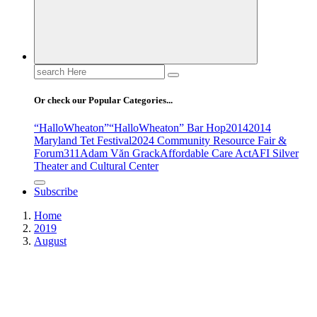
Search
for:
Or check our Popular Categories...
“HalloWheaton”
“HalloWheaton” Bar Hop
2014
2014
Maryland Tet Festival
2024 Community Resource Fair &
Forum
311
Adam Văn Grack
Affordable Care Act
AFI Silver
Theater and Cultural Center
Subscribe
Home
2019
August