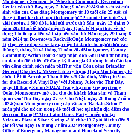
Montgomery Seminar’ tại Wheaton Community Recreation
Center vào thứ Bảy, ngày 7 tháng 9 năm 2024
Sinh viên và cựu
sinh viên của Cao đẳng Montgomery từ 18 tuổi đến 25 tuổi có
thể gửi thiết kế cho Cuộc thi biểu ngữ “Promote the Vote” với
giải thưởng 1.500 đô la khi gửi trước thứ Sáu, ngày 13 tháng 9
năm 2024
Buổi lễ tưởng niệm Ngày Quốc tế Nhận thức về Sử
dụng Thuốc quá liều và thắp nến vào thứ Năm ngày 29 tháng 8
năm 2024 tại Downtown Rockville
Quận Montgomery mở các
lớp học về xe đạp và xe tay ga điện tử dành cho người lớn vào
tháng 9, tháng 10 và tháng 11 năm 2024
Montgomery County
Community Action Board chấp nhận đơn Ghi Danh từ những
cư dân đủ điều kiện để đăng ký tham gia Chương trình đào tạo
vận động chính sách miễn phí
Thư viện Công cộng Brigadier
General Charles E. McGee Library trọng Quận Montgomery tổ
chức Lễ hội Âm nhạc Thân thiện với Gia đình, Miễn phí ‘Just
for the Record-A Vinyl Day’ với Johnny Juice vào Thứ Bảy,
ngày 10 tháng 8 năm 2024
24 Trang trại nông nghiệp trong
Quận Montgomery mở cửa cho du khách Mua sắm và Tham
quan vào Thứ Bảy ngày 27 và Chủ Nhật, ngày 28 tháng 7 năm
2024
Quận Montgomery cung cấp vắc-xin ‘Back-to-School’’
miễn phí cho trẻ em trong độ tuổi đi học tại nhiều địa điểm cho
đến cuối tháng 9
“Afro-Latin Dance Party” miễn phí tại
Veterans Plaza ở Silver Spring sẽ tổ chức từ 7 giờ tối cho đến 9
giờ tối vào ngày 16 tháng 7 năm 2024
Montgomery County
Office of Emergency Management and Homeland Security