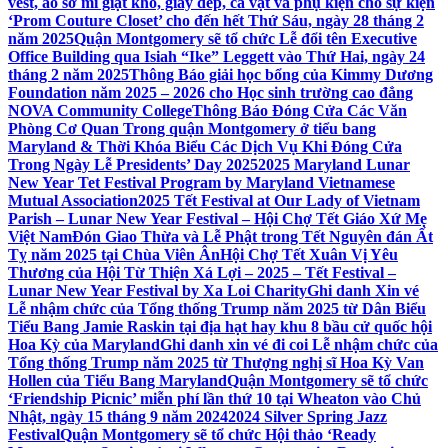
vest, áo sơ mi giặt khô, giày dép, cà vạt và phụ kiện cho sự kiện
‘Prom Couture Closet’ cho đến hết Thứ Sáu, ngày 28 tháng 2
năm 2025
Quận Montgomery sẽ tổ chức Lễ đổi tên Executive
Office Building qua Isiah “Ike” Leggett vào Thứ Hai, ngày 24
tháng 2 năm 2025
Thông Báo giải học bổng của Kimmy Dương
Foundation năm 2025 – 2026 cho Học sinh trường cao đẳng
NOVA Community College
Thông Báo Đóng Cửa Các Văn
Phòng Cơ Quan Trong quận Montgomery ở tiểu bang
Maryland & Thời Khóa Biểu Các Dịch Vụ Khi Đóng Cửa
Trong Ngày Lễ Presidents’ Day 2025
2025 Maryland Lunar
New Year Tet Festival Program by Maryland Vietnamese
Mutual Association
2025 Tết Festival at Our Lady of Vietnam
Parish – Lunar New Year Festival – Hội Chợ Tết Giáo Xứ Mẹ
Việt Nam
Đón Giao Thừa và Lễ Phật trong Tết Nguyên đán Ất
Tỵ năm 2025 tại Chùa Viên Ân
Hội Chợ Tết Xuân Vị Yêu
Thương của Hội Từ Thiện Xá Lợi – 2025 – Tết Festival –
Lunar New Year Festival by Xa Loi Charity
Ghi danh Xin vé
Lễ nhậm chức của Tổng thống Trump năm 2025 từ Dân Biểu
Tiểu Bang Jamie Raskin tại địa hạt hay khu 8 bầu cử quốc hội
Hoa Kỳ của Maryland
Ghi danh xin vé đi coi Lễ nhậm chức của
Tổng thống Trump năm 2025 từ Thượng nghị sĩ Hoa Kỳ Van
Hollen của Tiểu Bang Maryland
Quận Montgomery sẽ tổ chức
‘Friendship Picnic’ miễn phí lần thứ 10 tại Wheaton vào Chủ
Nhật, ngày 15 tháng 9 năm 2024
2024 Silver Spring Jazz
Festival
Quận Montgomery sẽ tổ chức Hội thảo ‘Ready