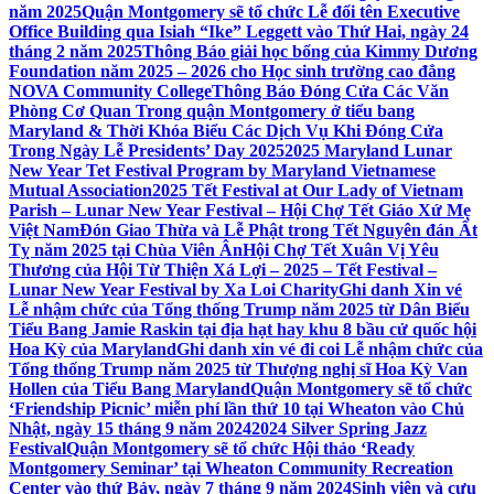
năm 2025
Quận Montgomery sẽ tổ chức Lễ đổi tên Executive
Office Building qua Isiah “Ike” Leggett vào Thứ Hai, ngày 24
tháng 2 năm 2025
Thông Báo giải học bổng của Kimmy Dương
Foundation năm 2025 – 2026 cho Học sinh trường cao đẳng
NOVA Community College
Thông Báo Đóng Cửa Các Văn
Phòng Cơ Quan Trong quận Montgomery ở tiểu bang
Maryland & Thời Khóa Biểu Các Dịch Vụ Khi Đóng Cửa
Trong Ngày Lễ Presidents’ Day 2025
2025 Maryland Lunar
New Year Tet Festival Program by Maryland Vietnamese
Mutual Association
2025 Tết Festival at Our Lady of Vietnam
Parish – Lunar New Year Festival – Hội Chợ Tết Giáo Xứ Mẹ
Việt Nam
Đón Giao Thừa và Lễ Phật trong Tết Nguyên đán Ất
Tỵ năm 2025 tại Chùa Viên Ân
Hội Chợ Tết Xuân Vị Yêu
Thương của Hội Từ Thiện Xá Lợi – 2025 – Tết Festival –
Lunar New Year Festival by Xa Loi Charity
Ghi danh Xin vé
Lễ nhậm chức của Tổng thống Trump năm 2025 từ Dân Biểu
Tiểu Bang Jamie Raskin tại địa hạt hay khu 8 bầu cử quốc hội
Hoa Kỳ của Maryland
Ghi danh xin vé đi coi Lễ nhậm chức của
Tổng thống Trump năm 2025 từ Thượng nghị sĩ Hoa Kỳ Van
Hollen của Tiểu Bang Maryland
Quận Montgomery sẽ tổ chức
‘Friendship Picnic’ miễn phí lần thứ 10 tại Wheaton vào Chủ
Nhật, ngày 15 tháng 9 năm 2024
2024 Silver Spring Jazz
Festival
Quận Montgomery sẽ tổ chức Hội thảo ‘Ready
Montgomery Seminar’ tại Wheaton Community Recreation
Center vào thứ Bảy, ngày 7 tháng 9 năm 2024
Sinh viên và cựu