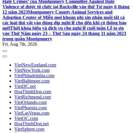
Hate Crimes’ của Montgomery Committee Against Hate
Violence sẽ được tổ chức tại Rockville vào thứ Tư ngày 6 tháng
12 năm 2023
Montgomery County Animal Services and
Adoption Center sẽ Miễn mọi khoản phí xin nhận nuôi tất cả
các loài thú vật vào đúng dịp nghỉ lễ cho đến khi có thông báo
mới
Thời khóa biểu và dịch vụ cho nghỉ lễ cuối tuần Lễ tạ ơn
vào Thứ Năm ngày 23 – Thứ Sáu ngày 24 tháng 11 năm 2023
trong quận Montgomery
Fri. Aug 7th, 2026
VietNewEngland.com
VietNewYork.com
VietPhiladelphia.com
VietBaltimore.com
VietDC.net
HoaThinhDon.com
VietRichmond.com
VietOrlando.com
VietPhoenix.com
VietLasVegas.com
VietOC.com
HoaThinhDon.net
VietSphere.com