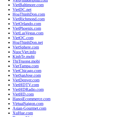
VietPhiladelphia.com
VietBaltimore.com
VietDC.net
HoaThinhDon.com
VietRichmond.com
VietOrlando.com
VietPhoenix.com
VietLasVegas.com
VietOC.com
HoaThinhDon.net
VietSphere.com
NuocViet.info
KinhTe.mobi
ThiTruong.mobi
VietTampa.com
VietChicago.com
VietSanJose.com
VietDenver.com
VietHDTV.com
VietHDRadio.com
VietHD.com
HanoiEcommerce.com
VirtualSaigon.com
Asian-Gourmet.com
XuHue.com