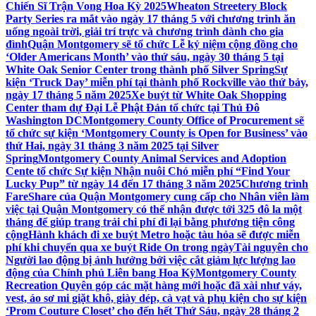
Chiến Sĩ Trận Vong Hoa Kỳ 2025
Wheaton Streetery Block
Party Series ra mắt vào ngày 17 tháng 5 với chương trình ăn
uống ngoài trời, giải trí trực và chương trình dành cho gia
đình
Quận Montgomery sẽ tổ chức Lễ kỷ niệm cộng đồng cho
‘Older Americans Month’ vào thứ sáu, ngày 30 tháng 5 tại
White Oak Senior Center trong thành phố Silver Spring
Sự
kiện ‘Truck Day’ miễn phí tại thành phố Rockville vào thứ bảy,
ngày 17 tháng 5 năm 2025
Xe buýt từ White Oak Shopping
Center tham dự Đại Lễ Phật Đản tổ chức tại Thủ Đô
Washington DC
Montgomery County Office of Procurement sẽ
tổ chức sự kiện ‘Montgomery County is Open for Business’ vào
thứ Hai, ngày 31 tháng 3 năm 2025 tại Silver
Spring
Montgomery County Animal Services and Adoption
Cente tổ chức Sự kiện Nhận nuôi Chó miễn phí “Find Your
Lucky Pup” từ ngày 14 đến 17 tháng 3 năm 2025
Chương trình
FareShare của Quận Montgomery cung cấp cho Nhân viên làm
việc tại Quận Montgomery có thể nhận được tới 325 đô la một
tháng để giúp trang trải chi phí đi lại bằng phương tiện công
cộng
Hành khách đi xe buýt Metro hoặc tàu hỏa sẽ được miễn
phí khi chuyển qua xe buýt Ride On trong ngày
Tài nguyên cho
Người lao động bị ảnh hưởng bởi việc cắt giảm lực lượng lao
động của Chính phủ Liên bang Hoa Kỳ
Montgomery County
Recreation Quyên góp các mặt hàng mới hoặc đã xài như váy,
vest, áo sơ mi giặt khô, giày dép, cà vạt và phụ kiện cho sự kiện
‘Prom Couture Closet’ cho đến hết Thứ Sáu, ngày 28 tháng 2