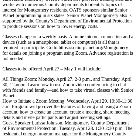
works with numerous County departments to identify topics of
interest for Montgomery residents. OATS sponsors similar Senior
Planet programming in six states. Senior Planet Montgomery also is
supported by the County’s Department of Environmental Protection
to produce sessions on how to lower energy costs.
Classes change on a weekly basis. A home internet connection and a
device (such as a smartphone, tablet or computer) is all that is
required to participate. Go to https://seniorplanet.org/Montgomery
for details on joining a program using Zoom. Advance registration is
not needed.
Classes to be offered April 27 – May 1 will include:
All Things Zoom: Monday, April 27, 2-3 p.m., and Thursday, April
30, 11-noon. Learn how to use Zoom video conferencing to chat
with friends and family—and how to take virtual classes with Senior
Planet.
How to Initiate a Zoom Meeting: Wednesday, April 29. 10:30-11:30
a.m. Program will go over the features of having and using a Zoom
account: how to create an account, create a meeting, share meeting
details and invite participants and adjust meeting settings.
Guest Speaker Larissa Johnson, Montgomery County Department
of Environmental Protection: Tuesday, April 28. 1:30-2:30 p.m. The
residential energy program manager for the Montgomery County