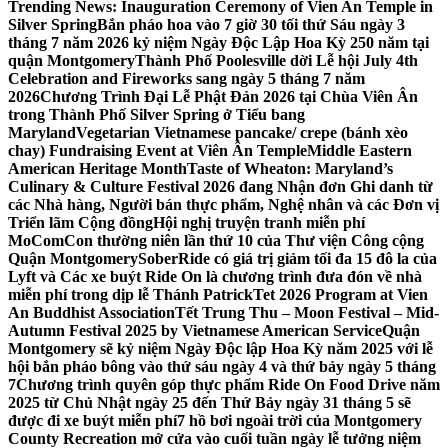
Trending News:
Inauguration Ceremony of Vien An Temple in
Silver Spring
Bắn pháo hoa vào 7 giờ 30 tối thứ Sáu ngày 3
tháng 7 năm 2026 kỷ niệm Ngày Độc Lập Hoa Kỳ 250 năm tại
quận Montgomery
Thành Phố Poolesville dời Lễ hội July 4th
Celebration and Fireworks sang ngày 5 tháng 7 năm
2026
Chương Trình Đại Lễ Phật Đản 2026 tại Chùa Viên Ân
trong Thành Phố Silver Spring ở Tiểu bang
Maryland
Vegetarian Vietnamese pancake/ crepe (bánh xèo
chay) Fundraising Event at Viên Ân Temple
Middle Eastern
American Heritage Month
Taste of Wheaton: Maryland’s
Culinary & Culture Festival 2026 đang Nhận đơn Ghi danh từ
các Nhà hàng, Người bán thực phẩm, Nghệ nhân và các Đơn vị
Triển lãm Cộng đồng
Hội nghị truyện tranh miễn phí
MoComCon thường niên lần thứ 10 của Thư viện Công cộng
Quận Montgomery
SoberRide có giá trị giảm tối đa 15 đô la của
Lyft và Các xe buýt Ride On là chương trình đưa đón về nhà
miễn phí trong dịp lễ Thánh Patrick
Tet 2026 Program at Vien
An Buddhist Association
Tết Trung Thu – Moon Festival – Mid-
Autumn Festival 2025 by Vietnamese American Service
Quận
Montgomery sẽ kỷ niệm Ngày Độc lập Hoa Kỳ năm 2025 với lễ
hội bắn pháo bông vào thứ sáu ngày 4 và thứ bảy ngày 5 tháng
7
Chương trình quyên góp thực phẩm Ride On Food Drive năm
2025 từ Chủ Nhật ngày 25 đến Thứ Bảy ngày 31 tháng 5 sẽ
được đi xe buýt miễn phí
7 hồ bơi ngoài trời của Montgomery
County Recreation mở cửa vào cuối tuần ngày lễ tưởng niệm