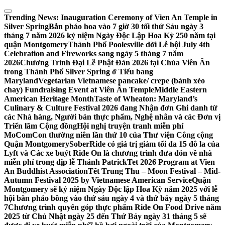
Skip
to
Trending News:
Inauguration Ceremony of Vien An Temple in
content
Silver Spring
Bắn pháo hoa vào 7 giờ 30 tối thứ Sáu ngày 3
tháng 7 năm 2026 kỷ niệm Ngày Độc Lập Hoa Kỳ 250 năm tại
quận Montgomery
Thành Phố Poolesville dời Lễ hội July 4th
Celebration and Fireworks sang ngày 5 tháng 7 năm
2026
Chương Trình Đại Lễ Phật Đản 2026 tại Chùa Viên Ân
trong Thành Phố Silver Spring ở Tiểu bang
Maryland
Vegetarian Vietnamese pancake/ crepe (bánh xèo
chay) Fundraising Event at Viên Ân Temple
Middle Eastern
American Heritage Month
Taste of Wheaton: Maryland’s
Culinary & Culture Festival 2026 đang Nhận đơn Ghi danh từ
các Nhà hàng, Người bán thực phẩm, Nghệ nhân và các Đơn vị
Triển lãm Cộng đồng
Hội nghị truyện tranh miễn phí
MoComCon thường niên lần thứ 10 của Thư viện Công cộng
Quận Montgomery
SoberRide có giá trị giảm tối đa 15 đô la của
Lyft và Các xe buýt Ride On là chương trình đưa đón về nhà
miễn phí trong dịp lễ Thánh Patrick
Tet 2026 Program at Vien
An Buddhist Association
Tết Trung Thu – Moon Festival – Mid-
Autumn Festival 2025 by Vietnamese American Service
Quận
Montgomery sẽ kỷ niệm Ngày Độc lập Hoa Kỳ năm 2025 với lễ
hội bắn pháo bông vào thứ sáu ngày 4 và thứ bảy ngày 5 tháng
7
Chương trình quyên góp thực phẩm Ride On Food Drive năm
2025 từ Chủ Nhật ngày 25 đến Thứ Bảy ngày 31 tháng 5 sẽ