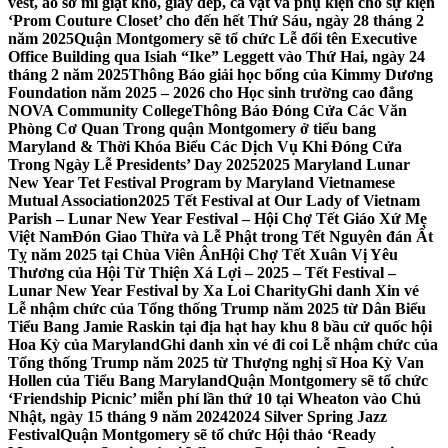
vest, áo sơ mi giặt khô, giày dép, cà vạt và phụ kiện cho sự kiện
‘Prom Couture Closet’ cho đến hết Thứ Sáu, ngày 28 tháng 2
năm 2025
Quận Montgomery sẽ tổ chức Lễ đổi tên Executive
Office Building qua Isiah “Ike” Leggett vào Thứ Hai, ngày 24
tháng 2 năm 2025
Thông Báo giải học bổng của Kimmy Dương
Foundation năm 2025 – 2026 cho Học sinh trường cao đẳng
NOVA Community College
Thông Báo Đóng Cửa Các Văn
Phòng Cơ Quan Trong quận Montgomery ở tiểu bang
Maryland & Thời Khóa Biểu Các Dịch Vụ Khi Đóng Cửa
Trong Ngày Lễ Presidents’ Day 2025
2025 Maryland Lunar
New Year Tet Festival Program by Maryland Vietnamese
Mutual Association
2025 Tết Festival at Our Lady of Vietnam
Parish – Lunar New Year Festival – Hội Chợ Tết Giáo Xứ Mẹ
Việt Nam
Đón Giao Thừa và Lễ Phật trong Tết Nguyên đán Ất
Tỵ năm 2025 tại Chùa Viên Ân
Hội Chợ Tết Xuân Vị Yêu
Thương của Hội Từ Thiện Xá Lợi – 2025 – Tết Festival –
Lunar New Year Festival by Xa Loi Charity
Ghi danh Xin vé
Lễ nhậm chức của Tổng thống Trump năm 2025 từ Dân Biểu
Tiểu Bang Jamie Raskin tại địa hạt hay khu 8 bầu cử quốc hội
Hoa Kỳ của Maryland
Ghi danh xin vé đi coi Lễ nhậm chức của
Tổng thống Trump năm 2025 từ Thượng nghị sĩ Hoa Kỳ Van
Hollen của Tiểu Bang Maryland
Quận Montgomery sẽ tổ chức
‘Friendship Picnic’ miễn phí lần thứ 10 tại Wheaton vào Chủ
Nhật, ngày 15 tháng 9 năm 2024
2024 Silver Spring Jazz
Festival
Quận Montgomery sẽ tổ chức Hội thảo ‘Ready