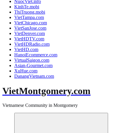
NuocViet.info
KinhTe.mobi
ThiTruong.mobi
VietTampa.com
VietChicago.com
VietSanJose.com
VietDenver.com
VietHDTV.com
VietHDRadio.com
VietHD.com
HanoiEcommerce.com
VirtualSaigon.com
Asian-Gourmet.com
XuHue.com
DanangVietnam.com
VietMontgomery.com
Vietnamese Community in Montgomery