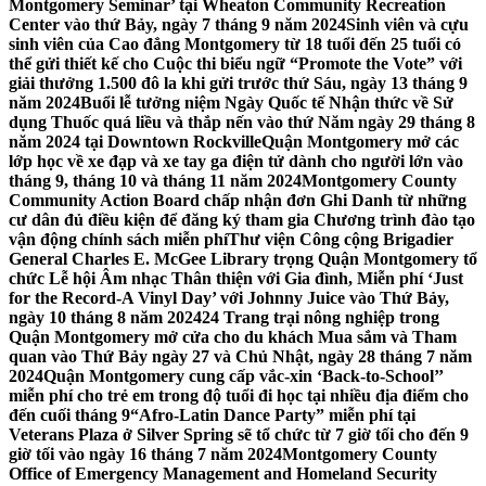
Montgomery Seminar’ tại Wheaton Community Recreation
Center vào thứ Bảy, ngày 7 tháng 9 năm 2024
Sinh viên và cựu
sinh viên của Cao đẳng Montgomery từ 18 tuổi đến 25 tuổi có
thể gửi thiết kế cho Cuộc thi biểu ngữ “Promote the Vote” với
giải thưởng 1.500 đô la khi gửi trước thứ Sáu, ngày 13 tháng 9
năm 2024
Buổi lễ tưởng niệm Ngày Quốc tế Nhận thức về Sử
dụng Thuốc quá liều và thắp nến vào thứ Năm ngày 29 tháng 8
năm 2024 tại Downtown Rockville
Quận Montgomery mở các
lớp học về xe đạp và xe tay ga điện tử dành cho người lớn vào
tháng 9, tháng 10 và tháng 11 năm 2024
Montgomery County
Community Action Board chấp nhận đơn Ghi Danh từ những
cư dân đủ điều kiện để đăng ký tham gia Chương trình đào tạo
vận động chính sách miễn phí
Thư viện Công cộng Brigadier
General Charles E. McGee Library trọng Quận Montgomery tổ
chức Lễ hội Âm nhạc Thân thiện với Gia đình, Miễn phí ‘Just
for the Record-A Vinyl Day’ với Johnny Juice vào Thứ Bảy,
ngày 10 tháng 8 năm 2024
24 Trang trại nông nghiệp trong
Quận Montgomery mở cửa cho du khách Mua sắm và Tham
quan vào Thứ Bảy ngày 27 và Chủ Nhật, ngày 28 tháng 7 năm
2024
Quận Montgomery cung cấp vắc-xin ‘Back-to-School’’
miễn phí cho trẻ em trong độ tuổi đi học tại nhiều địa điểm cho
đến cuối tháng 9
“Afro-Latin Dance Party” miễn phí tại
Veterans Plaza ở Silver Spring sẽ tổ chức từ 7 giờ tối cho đến 9
giờ tối vào ngày 16 tháng 7 năm 2024
Montgomery County
Office of Emergency Management and Homeland Security