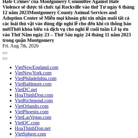
Hate Crimes’ của Montgomery Committee Against Hate
Violence sẽ được tổ chức tại Rockville vào thứ Tư ngày 6 tháng
12 năm 2023
Montgomery County Animal Services and
Adoption Center sẽ Miễn mọi khoản phí xin nhận nuôi tất cả
các loài thú vật vào đúng dịp nghỉ lễ cho đến khi có thông báo
mới
Thời khóa biểu và dịch vụ cho nghỉ lễ cuối tuần Lễ tạ ơn
vào Thứ Năm ngày 23 – Thứ Sáu ngày 24 tháng 11 năm 2023
trong quận Montgomery
Fri. Aug 7th, 2026
VietNewEngland.com
VietNewYork.com
VietPhiladelphia.com
VietBaltimore.com
VietDC.net
HoaThinhDon.com
VietRichmond.com
VietOrlando.com
VietPhoenix.com
VietLasVegas.com
VietOC.com
HoaThinhDon.net
VietSphere.com