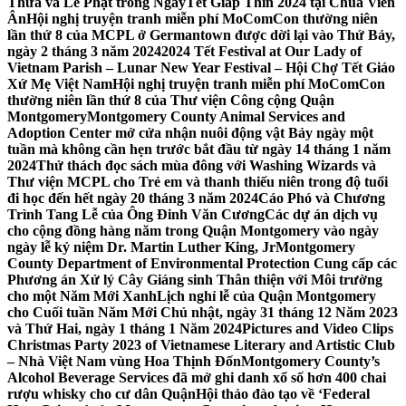
Thừa và Lễ Phật trong NgàyTết Giáp Thìn 2024 tại Chùa Viên
Ân
Hội nghị truyện tranh miễn phí MoComCon thường niên
lần thứ 8 của MCPL ở Germantown được dời lại vào Thứ Bảy,
ngày 2 tháng 3 năm 2024
2024 Tết Festival at Our Lady of
Vietnam Parish – Lunar New Year Festival – Hội Chợ Tết Giáo
Xứ Mẹ Việt Nam
Hội nghị truyện tranh miễn phí MoComCon
thường niên lần thứ 8 của Thư viện Công cộng Quận
Montgomery
Montgomery County Animal Services and
Adoption Center mở cửa nhận nuôi động vật Bảy ngày một
tuần mà không cần hẹn trước bắt đầu từ ngày 14 tháng 1 năm
2024
Thử thách đọc sách mùa đông với Washing Wizards và
Thư viện MCPL cho Trẻ em và thanh thiếu niên trong độ tuổi
đi học đến hết ngày 20 tháng 3 năm 2024
Cáo Phó và Chương
Trình Tang Lễ của Ông Đinh Văn Cương
Các dự án dịch vụ
cho cộng đồng hàng năm trong Quận Montgomery vào ngày
ngày lễ kỷ niệm Dr. Martin Luther King, Jr
Montgomery
County Department of Environmental Protection Cung cấp các
Phương án Xử lý Cây Giáng sinh Thân thiện với Môi trường
cho một Năm Mới Xanh
Lịch nghỉ lễ của Quận Montgomery
cho Cuối tuần Năm Mới Chủ nhật, ngày 31 tháng 12 Năm 2023
và Thứ Hai, ngày 1 tháng 1 Năm 2024
Pictures and Video Clips
Christmas Party 2023 of Vietnamese Literary and Artistic Club
– Nhà Việt Nam vùng Hoa Thịnh Đốn
Montgomery County’s
Alcohol Beverage Services đã mở ghi danh xổ số hơn 400 chai
rượu whisky cho cư dân Quận
Hội thảo đào tạo về ‘Federal