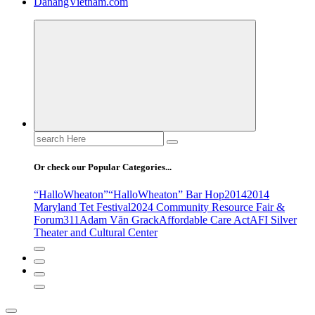
DanangVietnam.com
Search
for:
Or check our Popular Categories...
“HalloWheaton”
“HalloWheaton” Bar Hop
2014
2014
Maryland Tet Festival
2024 Community Resource Fair &
Forum
311
Adam Văn Grack
Affordable Care Act
AFI Silver
Theater and Cultural Center