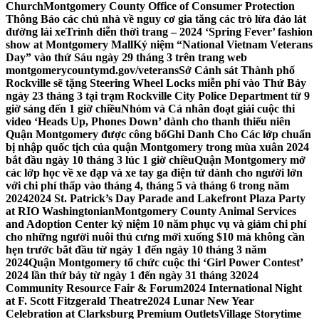
Church
Montgomery County Office of Consumer Protection
Thông Báo các chủ nhà về nguy cơ gia tăng các trò lừa đảo lát
đường lái xe
Trình diễn thời trang – 2024 ‘Spring Fever’ fashion
show at Montgomery Mall
Kỷ niệm “National Vietnam Veterans
Day” vào thứ Sáu ngày 29 tháng 3 trên trang web
montgomerycountymd.gov/veterans
Sở Cảnh sát Thành phố
Rockville sẽ tặng Steering Wheel Locks miễn phí vào Thứ Bảy
ngày 23 tháng 3 tại trạm Rockville City Police Department từ 9
giờ sáng đến 1 giờ chiều
Nhóm và Cá nhân đoạt giải cuộc thi
video ‘Heads Up, Phones Down’ dành cho thanh thiếu niên
Quận Montgomery được công bố
Ghi Danh Cho Các lớp chuẩn
bị nhập quốc tịch của quận Montgomery trong mùa xuân 2024
bắt đầu ngày 10 tháng 3 lúc 1 giờ chiều
Quận Montgomery mở
các lớp học về xe đạp và xe tay ga điện tử dành cho người lớn
với chi phí thấp vào tháng 4, tháng 5 và tháng 6 trong năm
2024
2024 St. Patrick’s Day Parade and Lakefront Plaza Party
at RIO Washingtonian
Montgomery County Animal Services
and Adoption Center kỷ niệm 10 năm phục vụ và giảm chi phí
cho những người nuôi thú cưng mới xuống $10 mà không cần
hẹn trước bắt đầu từ ngày 1 đến ngày 10 tháng 3 năm
2024
Quận Montgomery tổ chức cuộc thi ‘Girl Power Contest’
2024 lần thứ bảy từ ngày 1 đến ngày 31 tháng 3
2024
Community Resource Fair & Forum
2024 International Night
at F. Scott Fitzgerald Theatre
2024 Lunar New Year
Celebration at Clarksburg Premium Outlets
Village Storytime