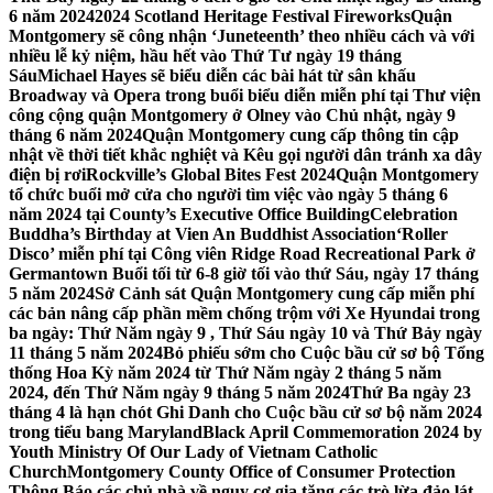
6 năm 2024
2024 Scotland Heritage Festival Fireworks
Quận
Montgomery sẽ công nhận ‘Juneteenth’ theo nhiều cách và với
nhiều lễ kỷ niệm, hầu hết vào Thứ Tư ngày 19 tháng
Sáu
Michael Hayes sẽ biểu diễn các bài hát từ sân khấu
Broadway và Opera trong buổi biểu diễn miễn phí tại Thư viện
công cộng quận Montgomery ở Olney vào Chủ nhật, ngày 9
tháng 6 năm 2024
Quận Montgomery cung cấp thông tin cập
nhật về thời tiết khắc nghiệt và Kêu gọi người dân tránh xa dây
điện bị rơi
Rockville’s Global Bites Fest 2024
Quận Montgomery
tổ chức buổi mở cửa cho người tìm việc vào ngày 5 tháng 6
năm 2024 tại County’s Executive Office Building
Celebration
Buddha’s Birthday at Vien An Buddhist Association
‘Roller
Disco’ miễn phí tại Công viên Ridge Road Recreational Park ở
Germantown Buổi tối từ 6-8 giờ tối vào thứ Sáu, ngày 17 tháng
5 năm 2024
Sở Cảnh sát Quận Montgomery cung cấp miễn phí
các bản nâng cấp phần mềm chống trộm với Xe Hyundai trong
ba ngày: Thứ Năm ngày 9 , Thứ Sáu ngày 10 và Thứ Bảy ngày
11 tháng 5 năm 2024
Bỏ phiếu sớm cho Cuộc bầu cử sơ bộ Tổng
thống Hoa Kỳ năm 2024 từ Thứ Năm ngày 2 tháng 5 năm
2024, đến Thứ Năm ngày 9 tháng 5 năm 2024
Thứ Ba ngày 23
tháng 4 là hạn chót Ghi Danh cho Cuộc bầu cử sơ bộ năm 2024
trong tiểu bang Maryland
Black April Commemoration 2024 by
Youth Ministry Of Our Lady of Vietnam Catholic
Church
Montgomery County Office of Consumer Protection
Thông Báo các chủ nhà về nguy cơ gia tăng các trò lừa đảo lát