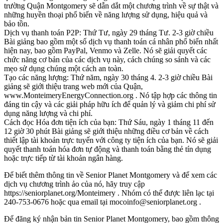
trường Quận Montgomery sẽ dẫn dắt một chương trình về sự thật và
những huyền thoại phổ biến về năng lượng sử dụng, hiệu quả và
bảo tồn.
Dịch vụ thanh toán P2P: Thứ Tư, ngày 29 tháng Tư. 2-3 giờ chiều
Bài giảng bao gồm một số dịch vụ thanh toán cá nhân phổ biến nhất
hiện nay, bao gồm PayPal, Venmo và Zelle. Nó sẽ giải quyết các
chức năng cơ bản của các dịch vụ này, cách chúng so sánh và các
mẹo sử dụng chúng một cách an toàn.
Tạo các năng lượng: Thứ năm, ngày 30 tháng 4. 2-3 giờ chiều Bài
giảng sẽ giới thiệu trang web mới của Quận,
www.MonteimeryEnergyConnection.org . Nó tập hợp các thông tin
đáng tin cậy và các giải pháp hữu ích để quản lý và giảm chi phí sử
dụng năng lượng và chi phí.
Cách đọc Hóa đơn tiện ích của bạn: Thứ Sáu, ngày 1 tháng 11 đến
12 giờ 30 phút Bài giảng sẽ giới thiệu những điều cơ bản về cách
thiết lập tài khoản trực tuyến với công ty tiện ích của bạn. Nó sẽ giải
quyết thanh toán hóa đơn tự động và thanh toán bằng thẻ tín dụng
hoặc trực tiếp từ tài khoản ngân hàng.
Để biết thêm thông tin về Senior Planet Montgomery và để xem các
dịch vụ chương trình ảo của nó, hãy truy cập
https://seniorplanet.org/Monteimery . Nhóm có thể được liên lạc tại
240-753-0676 hoặc qua email tại mocoinfo@seniorplanet.org .
Để đăng ký nhận bản tin Senior Planet Montgomery, bao gồm thông