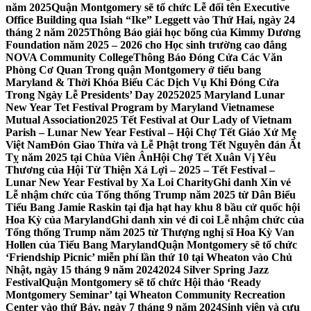
năm 2025
Quận Montgomery sẽ tổ chức Lễ đổi tên Executive
Office Building qua Isiah “Ike” Leggett vào Thứ Hai, ngày 24
tháng 2 năm 2025
Thông Báo giải học bổng của Kimmy Dương
Foundation năm 2025 – 2026 cho Học sinh trường cao đẳng
NOVA Community College
Thông Báo Đóng Cửa Các Văn
Phòng Cơ Quan Trong quận Montgomery ở tiểu bang
Maryland & Thời Khóa Biểu Các Dịch Vụ Khi Đóng Cửa
Trong Ngày Lễ Presidents’ Day 2025
2025 Maryland Lunar
New Year Tet Festival Program by Maryland Vietnamese
Mutual Association
2025 Tết Festival at Our Lady of Vietnam
Parish – Lunar New Year Festival – Hội Chợ Tết Giáo Xứ Mẹ
Việt Nam
Đón Giao Thừa và Lễ Phật trong Tết Nguyên đán Ất
Tỵ năm 2025 tại Chùa Viên Ân
Hội Chợ Tết Xuân Vị Yêu
Thương của Hội Từ Thiện Xá Lợi – 2025 – Tết Festival –
Lunar New Year Festival by Xa Loi Charity
Ghi danh Xin vé
Lễ nhậm chức của Tổng thống Trump năm 2025 từ Dân Biểu
Tiểu Bang Jamie Raskin tại địa hạt hay khu 8 bầu cử quốc hội
Hoa Kỳ của Maryland
Ghi danh xin vé đi coi Lễ nhậm chức của
Tổng thống Trump năm 2025 từ Thượng nghị sĩ Hoa Kỳ Van
Hollen của Tiểu Bang Maryland
Quận Montgomery sẽ tổ chức
‘Friendship Picnic’ miễn phí lần thứ 10 tại Wheaton vào Chủ
Nhật, ngày 15 tháng 9 năm 2024
2024 Silver Spring Jazz
Festival
Quận Montgomery sẽ tổ chức Hội thảo ‘Ready
Montgomery Seminar’ tại Wheaton Community Recreation
Center vào thứ Bảy, ngày 7 tháng 9 năm 2024
Sinh viên và cựu