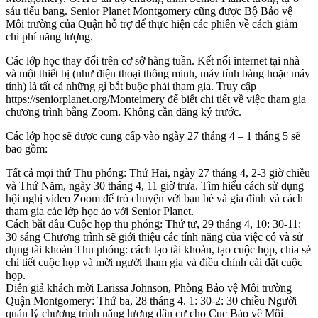
sáu tiểu bang. Senior Planet Montgomery cũng được Bộ Bảo vệ
Môi trường của Quận hỗ trợ để thực hiện các phiên về cách giảm
chi phí năng lượng.
Các lớp học thay đổi trên cơ sở hàng tuần. Kết nối internet tại nhà
và một thiết bị (như điện thoại thông minh, máy tính bảng hoặc máy
tính) là tất cả những gì bắt buộc phải tham gia. Truy cập
https://seniorplanet.org/Monteimery để biết chi tiết về việc tham gia
chương trình bằng Zoom. Không cần đăng ký trước.
Các lớp học sẽ được cung cấp vào ngày 27 tháng 4 – 1 tháng 5 sẽ
bao gồm:
Tất cả mọi thứ Thu phóng: Thứ Hai, ngày 27 tháng 4, 2-3 giờ chiều
và Thứ Năm, ngày 30 tháng 4, 11 giờ trưa. Tìm hiểu cách sử dụng
hội nghị video Zoom để trò chuyện với bạn bè và gia đình và cách
tham gia các lớp học ảo với Senior Planet.
Cách bắt đầu Cuộc họp thu phóng: Thứ tư, 29 tháng 4, 10: 30-11:
30 sáng Chương trình sẽ giới thiệu các tính năng của việc có và sử
dụng tài khoản Thu phóng: cách tạo tài khoản, tạo cuộc họp, chia sẻ
chi tiết cuộc họp và mời người tham gia và điều chỉnh cài đặt cuộc
họp.
Diễn giả khách mời Larissa Johnson, Phòng Bảo vệ Môi trường
Quận Montgomery: Thứ ba, 28 tháng 4. 1: 30-2: 30 chiều Người
quản lý chương trình năng lượng dân cư cho Cục Bảo vệ Môi