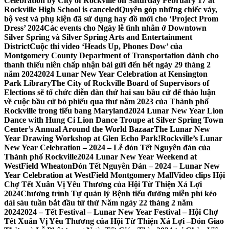
Celebration by City of Rockville on Saturday February 17 at
Rockville High School is canceled
Quyên góp những chiếc váy,
bộ vest và phụ kiện đã sử dụng hay đồ mới cho ‘Project Prom
Dress’ 2024
Các events cho Ngày lễ tình nhân ở Downtown
Silver Spring và Silver Spring Arts and Entertainment
District
Cuộc thi video ‘Heads Up, Phones Dow’ của
Montgomery County Department of Transportation dành cho
thanh thiếu niên chấp nhận bài gửi đến hết ngày 29 tháng 2
năm 2024
2024 Lunar New Year Celebration at Kensington
Park Library
The City of Rockville Board of Supervisors of
Elections sẽ tổ chức diễn đàn thứ hai sau bầu cử để thảo luận
về cuộc bầu cử bỏ phiếu qua thư năm 2023 của Thành phố
Rockville trong tiểu bang Maryland
2024 Lunar New Year Lion
Dance with Hung Ci Lion Dance Troupe at Silver Spring Town
Center’s Annual Around the World Bazaar
The Lunar New
Year Drawing Workshop at Glen Echo Park!
Rockville’s Lunar
New Year Celebration – 2024 – Lễ đón Tết Nguyên đán của
Thành phố Rockville
2024 Lunar New Year Weekend at
WestField Wheaton
Đón Tết Nguyên Đán – 2024 – Lunar New
Year Celebration at WestField Montgomery Mall
Video clips Hội
Chợ Tết Xuân Vị Yêu Thương của Hội Từ Thiện Xá Lợi
2024
Chương trình Tự quản lý Bệnh tiểu đường miễn phí kéo
dài sáu tuần bắt đầu từ thứ Năm ngày 22 tháng 2 năm
2024
2024 – Tết Festival – Lunar New Year Festival – Hội Chợ
Tết Xuân Vị Yêu Thương của Hội Từ Thiện Xá Lợi –
Đón Giao