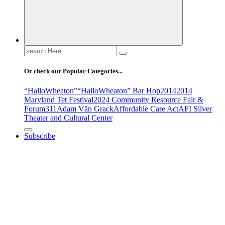
Search
for:
Or check our Popular Categories...
“HalloWheaton”
“HalloWheaton” Bar Hop
2014
2014
Maryland Tet Festival
2024 Community Resource Fair &
Forum
311
Adam Văn Grack
Affordable Care Act
AFI Silver
Theater and Cultural Center
Subscribe