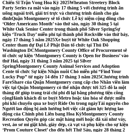
Chiến Sĩ Trận Vong Hoa Kỳ 2025
Wheaton Streetery Block
Party Series ra mắt vào ngày 17 tháng 5 với chương trình ăn
uống ngoài trời, giải trí trực và chương trình dành cho gia
đình
Quận Montgomery sẽ tổ chức Lễ kỷ niệm cộng đồng cho
‘Older Americans Month’ vào thứ sáu, ngày 30 tháng 5 tại
White Oak Senior Center trong thành phố Silver Spring
Sự
kiện ‘Truck Day’ miễn phí tại thành phố Rockville vào thứ bảy,
ngày 17 tháng 5 năm 2025
Xe buýt từ White Oak Shopping
Center tham dự Đại Lễ Phật Đản tổ chức tại Thủ Đô
Washington DC
Montgomery County Office of Procurement sẽ
tổ chức sự kiện ‘Montgomery County is Open for Business’ vào
thứ Hai, ngày 31 tháng 3 năm 2025 tại Silver
Spring
Montgomery County Animal Services and Adoption
Cente tổ chức Sự kiện Nhận nuôi Chó miễn phí “Find Your
Lucky Pup” từ ngày 14 đến 17 tháng 3 năm 2025
Chương trình
FareShare của Quận Montgomery cung cấp cho Nhân viên làm
việc tại Quận Montgomery có thể nhận được tới 325 đô la một
tháng để giúp trang trải chi phí đi lại bằng phương tiện công
cộng
Hành khách đi xe buýt Metro hoặc tàu hỏa sẽ được miễn
phí khi chuyển qua xe buýt Ride On trong ngày
Tài nguyên cho
Người lao động bị ảnh hưởng bởi việc cắt giảm lực lượng lao
động của Chính phủ Liên bang Hoa Kỳ
Montgomery County
Recreation Quyên góp các mặt hàng mới hoặc đã xài như váy,
vest, áo sơ mi giặt khô, giày dép, cà vạt và phụ kiện cho sự kiện
‘Prom Couture Closet’ cho đến hết Thứ Sáu, ngày 28 tháng 2