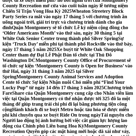
được đi xe buýt miễn phí
7 hồ bơi ngoài trời của Montgomery
County Recreation mở cửa vào cuối tuần ngày lễ tưởng niệm
Chiến Sĩ Trận Vong Hoa Kỳ 2025
Wheaton Streetery Block
Party Series ra mắt vào ngày 17 tháng 5 với chương trình ăn
uống ngoài trời, giải trí trực và chương trình dành cho gia
đình
Quận Montgomery sẽ tổ chức Lễ kỷ niệm cộng đồng cho
‘Older Americans Month’ vào thứ sáu, ngày 30 tháng 5 tại
White Oak Senior Center trong thành phố Silver Spring
Sự
kiện ‘Truck Day’ miễn phí tại thành phố Rockville vào thứ bảy,
ngày 17 tháng 5 năm 2025
Xe buýt từ White Oak Shopping
Center tham dự Đại Lễ Phật Đản tổ chức tại Thủ Đô
Washington DC
Montgomery County Office of Procurement sẽ
tổ chức sự kiện ‘Montgomery County is Open for Business’ vào
thứ Hai, ngày 31 tháng 3 năm 2025 tại Silver
Spring
Montgomery County Animal Services and Adoption
Cente tổ chức Sự kiện Nhận nuôi Chó miễn phí “Find Your
Lucky Pup” từ ngày 14 đến 17 tháng 3 năm 2025
Chương trình
FareShare của Quận Montgomery cung cấp cho Nhân viên làm
việc tại Quận Montgomery có thể nhận được tới 325 đô la một
tháng để giúp trang trải chi phí đi lại bằng phương tiện công
cộng
Hành khách đi xe buýt Metro hoặc tàu hỏa sẽ được miễn
phí khi chuyển qua xe buýt Ride On trong ngày
Tài nguyên cho
Người lao động bị ảnh hưởng bởi việc cắt giảm lực lượng lao
động của Chính phủ Liên bang Hoa Kỳ
Montgomery County
Recreation Quyên góp các mặt hàng mới hoặc đã xài như váy,