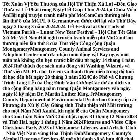
Tết Xuân Vị Yêu Thương của Hội Từ Thiện Xá Lợi –
Đón Giao
Thừa và Lễ Phật trong NgàyTết Giáp Thìn 2024 tại Chùa Viên
Ân
Hội nghị truyện tranh miễn phí MoComCon thường niên
lần thứ 8 của MCPL ở Germantown được dời lại vào Thứ Bảy,
ngày 2 tháng 3 năm 2024
2024 Tết Festival at Our Lady of
Vietnam Parish – Lunar New Year Festival – Hội Chợ Tết Giáo
Xứ Mẹ Việt Nam
Hội nghị truyện tranh miễn phí MoComCon
thường niên lần thứ 8 của Thư viện Công cộng Quận
Montgomery
Montgomery County Animal Services and
Adoption Center mở cửa nhận nuôi động vật Bảy ngày một
tuần mà không cần hẹn trước bắt đầu từ ngày 14 tháng 1 năm
2024
Thử thách đọc sách mùa đông với Washing Wizards và
Thư viện MCPL cho Trẻ em và thanh thiếu niên trong độ tuổi
đi học đến hết ngày 20 tháng 3 năm 2024
Cáo Phó và Chương
Trình Tang Lễ của Ông Đinh Văn Cương
Các dự án dịch vụ
cho cộng đồng hàng năm trong Quận Montgomery vào ngày
ngày lễ kỷ niệm Dr. Martin Luther King, Jr
Montgomery
County Department of Environmental Protection Cung cấp các
Phương án Xử lý Cây Giáng sinh Thân thiện với Môi trường
cho một Năm Mới Xanh
Lịch nghỉ lễ của Quận Montgomery
cho Cuối tuần Năm Mới Chủ nhật, ngày 31 tháng 12 Năm 2023
và Thứ Hai, ngày 1 tháng 1 Năm 2024
Pictures and Video Clips
Christmas Party 2023 of Vietnamese Literary and Artistic Club
– Nhà Việt Nam vùng Hoa Thịnh Đốn
Montgomery County’s
Alcohol Beverage Services đã mở ghi danh xổ số hơn 400 chai