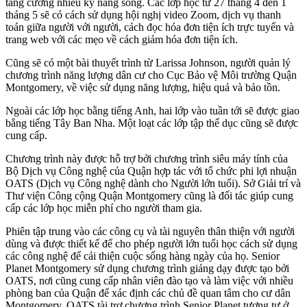
tăng cường nhiều kỹ năng sống. Các lớp học từ 27 tháng 4 đến 1
tháng 5 sẽ có cách sử dụng hội nghị video Zoom, dịch vụ thanh
toán giữa người với người, cách đọc hóa đơn tiện ích trực tuyến và
trang web với các mẹo về cách giảm hóa đơn tiện ích.
Cũng sẽ có một bài thuyết trình từ Larissa Johnson, người quản lý
chương trình năng lượng dân cư cho Cục Bảo vệ Môi trường Quận
Montgomery, về việc sử dụng năng lượng, hiệu quả và bảo tồn.
Ngoài các lớp học bằng tiếng Anh, hai lớp vào tuần tới sẽ được giao
bằng tiếng Tây Ban Nha. Một loạt các lớp tập thể dục cũng sẽ được
cung cấp.
Chương trình này được hỗ trợ bởi chương trình siêu máy tính của
Bộ Dịch vụ Công nghệ của Quận hợp tác với tổ chức phi lợi nhuận
OATS (Dịch vụ Công nghệ dành cho Người lớn tuổi). Sở Giải trí và
Thư viện Công cộng Quận Montgomery cũng là đối tác giúp cung
cấp các lớp học miễn phí cho người tham gia.
Phiên tập trung vào các công cụ và tài nguyên thân thiện với người
dùng và được thiết kế để cho phép người lớn tuổi học cách sử dụng
các công nghệ để cải thiện cuộc sống hàng ngày của họ. Senior
Planet Montgomery sử dụng chương trình giảng dạy được tạo bởi
OATS, nơi cũng cung cấp nhân viên đào tạo và làm việc với nhiều
phòng ban của Quận để xác định các chủ đề quan tâm cho cư dân
Montgomery. OATS tài trợ chương trình Senior Planet tương tự ở