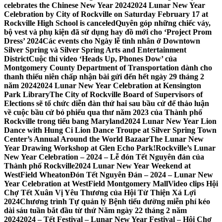
celebrates the Chinese New Year 2024
2024 Lunar New Year
Celebration by City of Rockville on Saturday February 17 at
Rockville High School is canceled
Quyên góp những chiếc váy,
bộ vest và phụ kiện đã sử dụng hay đồ mới cho ‘Project Prom
Dress’ 2024
Các events cho Ngày lễ tình nhân ở Downtown
Silver Spring và Silver Spring Arts and Entertainment
District
Cuộc thi video ‘Heads Up, Phones Dow’ của
Montgomery County Department of Transportation dành cho
thanh thiếu niên chấp nhận bài gửi đến hết ngày 29 tháng 2
năm 2024
2024 Lunar New Year Celebration at Kensington
Park Library
The City of Rockville Board of Supervisors of
Elections sẽ tổ chức diễn đàn thứ hai sau bầu cử để thảo luận
về cuộc bầu cử bỏ phiếu qua thư năm 2023 của Thành phố
Rockville trong tiểu bang Maryland
2024 Lunar New Year Lion
Dance with Hung Ci Lion Dance Troupe at Silver Spring Town
Center’s Annual Around the World Bazaar
The Lunar New
Year Drawing Workshop at Glen Echo Park!
Rockville’s Lunar
New Year Celebration – 2024 – Lễ đón Tết Nguyên đán của
Thành phố Rockville
2024 Lunar New Year Weekend at
WestField Wheaton
Đón Tết Nguyên Đán – 2024 – Lunar New
Year Celebration at WestField Montgomery Mall
Video clips Hội
Chợ Tết Xuân Vị Yêu Thương của Hội Từ Thiện Xá Lợi
2024
Chương trình Tự quản lý Bệnh tiểu đường miễn phí kéo
dài sáu tuần bắt đầu từ thứ Năm ngày 22 tháng 2 năm
2024
2024 – Tết Festival – Lunar New Year Festival – Hội Chợ