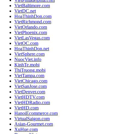
VietPhiladelphia.com
VietBaltimore.com
VietDC.net
HoaThinhDon.com
VietRichmond.com
VietOrlando.com
VietPhoenix.com
VietLasVegas.com
VietOC.com
HoaThinhDon.net
VietSphere.com
NuocViet.info
KinhTe.mobi
ThiTruong.mobi
VietTampa.com
VietChicago.com
VietSanJose.com
VietDenver.com
VietHDTV.com
VietHDRadio.com
VietHD.com
HanoiEcommerce.com
VirtualSaigon.com
Asian-Gourmet.com
XuHue.com