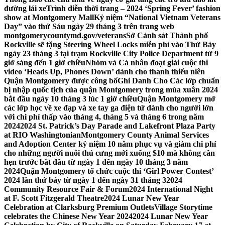
đường lái xe
Trình diễn thời trang – 2024 ‘Spring Fever’ fashion
show at Montgomery Mall
Kỷ niệm “National Vietnam Veterans
Day” vào thứ Sáu ngày 29 tháng 3 trên trang web
montgomerycountymd.gov/veterans
Sở Cảnh sát Thành phố
Rockville sẽ tặng Steering Wheel Locks miễn phí vào Thứ Bảy
ngày 23 tháng 3 tại trạm Rockville City Police Department từ 9
giờ sáng đến 1 giờ chiều
Nhóm và Cá nhân đoạt giải cuộc thi
video ‘Heads Up, Phones Down’ dành cho thanh thiếu niên
Quận Montgomery được công bố
Ghi Danh Cho Các lớp chuẩn
bị nhập quốc tịch của quận Montgomery trong mùa xuân 2024
bắt đầu ngày 10 tháng 3 lúc 1 giờ chiều
Quận Montgomery mở
các lớp học về xe đạp và xe tay ga điện tử dành cho người lớn
với chi phí thấp vào tháng 4, tháng 5 và tháng 6 trong năm
2024
2024 St. Patrick’s Day Parade and Lakefront Plaza Party
at RIO Washingtonian
Montgomery County Animal Services
and Adoption Center kỷ niệm 10 năm phục vụ và giảm chi phí
cho những người nuôi thú cưng mới xuống $10 mà không cần
hẹn trước bắt đầu từ ngày 1 đến ngày 10 tháng 3 năm
2024
Quận Montgomery tổ chức cuộc thi ‘Girl Power Contest’
2024 lần thứ bảy từ ngày 1 đến ngày 31 tháng 3
2024
Community Resource Fair & Forum
2024 International Night
at F. Scott Fitzgerald Theatre
2024 Lunar New Year
Celebration at Clarksburg Premium Outlets
Village Storytime
celebrates the Chinese New Year 2024
2024 Lunar New Year