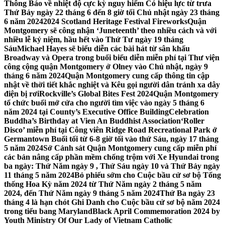
Thông Báo về nhiệt độ cực kỳ nguy hiểm Có hiệu lực từ trưa
Thứ Bảy ngày 22 tháng 6 đến 8 giờ tối Chủ nhật ngày 23 tháng
6 năm 2024
2024 Scotland Heritage Festival Fireworks
Quận
Montgomery sẽ công nhận ‘Juneteenth’ theo nhiều cách và với
nhiều lễ kỷ niệm, hầu hết vào Thứ Tư ngày 19 tháng
Sáu
Michael Hayes sẽ biểu diễn các bài hát từ sân khấu
Broadway và Opera trong buổi biểu diễn miễn phí tại Thư viện
công cộng quận Montgomery ở Olney vào Chủ nhật, ngày 9
tháng 6 năm 2024
Quận Montgomery cung cấp thông tin cập
nhật về thời tiết khắc nghiệt và Kêu gọi người dân tránh xa dây
điện bị rơi
Rockville’s Global Bites Fest 2024
Quận Montgomery
tổ chức buổi mở cửa cho người tìm việc vào ngày 5 tháng 6
năm 2024 tại County’s Executive Office Building
Celebration
Buddha’s Birthday at Vien An Buddhist Association
‘Roller
Disco’ miễn phí tại Công viên Ridge Road Recreational Park ở
Germantown Buổi tối từ 6-8 giờ tối vào thứ Sáu, ngày 17 tháng
5 năm 2024
Sở Cảnh sát Quận Montgomery cung cấp miễn phí
các bản nâng cấp phần mềm chống trộm với Xe Hyundai trong
ba ngày: Thứ Năm ngày 9 , Thứ Sáu ngày 10 và Thứ Bảy ngày
11 tháng 5 năm 2024
Bỏ phiếu sớm cho Cuộc bầu cử sơ bộ Tổng
thống Hoa Kỳ năm 2024 từ Thứ Năm ngày 2 tháng 5 năm
2024, đến Thứ Năm ngày 9 tháng 5 năm 2024
Thứ Ba ngày 23
tháng 4 là hạn chót Ghi Danh cho Cuộc bầu cử sơ bộ năm 2024
trong tiểu bang Maryland
Black April Commemoration 2024 by
Youth Ministry Of Our Lady of Vietnam Catholic