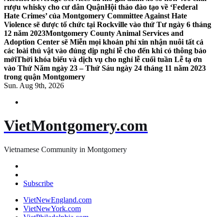
rượu whisky cho cư dân Quận
Hội thảo đào tạo về ‘Federal
Hate Crimes’ của Montgomery Committee Against Hate
Violence sẽ được tổ chức tại Rockville vào thứ Tư ngày 6 tháng
12 năm 2023
Montgomery County Animal Services and
Adoption Center sẽ Miễn mọi khoản phí xin nhận nuôi tất cả
các loài thú vật vào đúng dịp nghỉ lễ cho đến khi có thông báo
mới
Thời khóa biểu và dịch vụ cho nghỉ lễ cuối tuần Lễ tạ ơn
vào Thứ Năm ngày 23 – Thứ Sáu ngày 24 tháng 11 năm 2023
trong quận Montgomery
Sun. Aug 9th, 2026
VietMontgomery.com
Vietnamese Community in Montgomery
Subscribe
VietNewEngland.com
VietNewYork.com