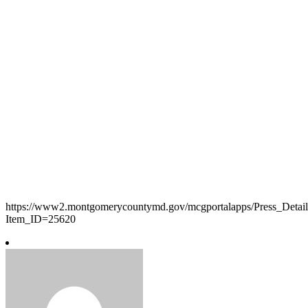
https://www2.montgomerycountymd.gov/mcgportalapps/Press_Detail
Item_ID=25620