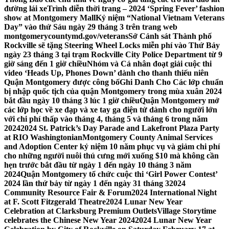
đường lái xe
Trình diễn thời trang – 2024 ‘Spring Fever’ fashion
show at Montgomery Mall
Kỷ niệm “National Vietnam Veterans
Day” vào thứ Sáu ngày 29 tháng 3 trên trang web
montgomerycountymd.gov/veterans
Sở Cảnh sát Thành phố
Rockville sẽ tặng Steering Wheel Locks miễn phí vào Thứ Bảy
ngày 23 tháng 3 tại trạm Rockville City Police Department từ 9
giờ sáng đến 1 giờ chiều
Nhóm và Cá nhân đoạt giải cuộc thi
video ‘Heads Up, Phones Down’ dành cho thanh thiếu niên
Quận Montgomery được công bố
Ghi Danh Cho Các lớp chuẩn
bị nhập quốc tịch của quận Montgomery trong mùa xuân 2024
bắt đầu ngày 10 tháng 3 lúc 1 giờ chiều
Quận Montgomery mở
các lớp học về xe đạp và xe tay ga điện tử dành cho người lớn
với chi phí thấp vào tháng 4, tháng 5 và tháng 6 trong năm
2024
2024 St. Patrick’s Day Parade and Lakefront Plaza Party
at RIO Washingtonian
Montgomery County Animal Services
and Adoption Center kỷ niệm 10 năm phục vụ và giảm chi phí
cho những người nuôi thú cưng mới xuống $10 mà không cần
hẹn trước bắt đầu từ ngày 1 đến ngày 10 tháng 3 năm
2024
Quận Montgomery tổ chức cuộc thi ‘Girl Power Contest’
2024 lần thứ bảy từ ngày 1 đến ngày 31 tháng 3
2024
Community Resource Fair & Forum
2024 International Night
at F. Scott Fitzgerald Theatre
2024 Lunar New Year
Celebration at Clarksburg Premium Outlets
Village Storytime
celebrates the Chinese New Year 2024
2024 Lunar New Year