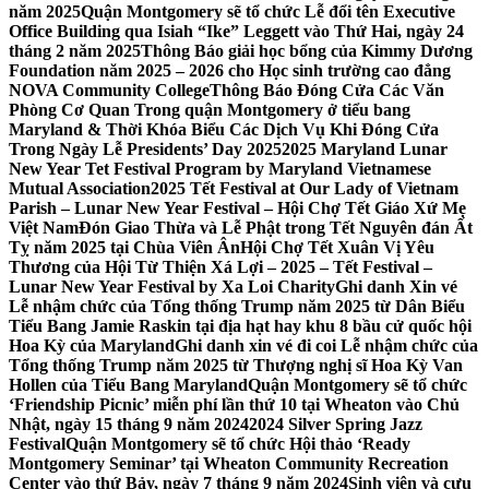
năm 2025
Quận Montgomery sẽ tổ chức Lễ đổi tên Executive
Office Building qua Isiah “Ike” Leggett vào Thứ Hai, ngày 24
tháng 2 năm 2025
Thông Báo giải học bổng của Kimmy Dương
Foundation năm 2025 – 2026 cho Học sinh trường cao đẳng
NOVA Community College
Thông Báo Đóng Cửa Các Văn
Phòng Cơ Quan Trong quận Montgomery ở tiểu bang
Maryland & Thời Khóa Biểu Các Dịch Vụ Khi Đóng Cửa
Trong Ngày Lễ Presidents’ Day 2025
2025 Maryland Lunar
New Year Tet Festival Program by Maryland Vietnamese
Mutual Association
2025 Tết Festival at Our Lady of Vietnam
Parish – Lunar New Year Festival – Hội Chợ Tết Giáo Xứ Mẹ
Việt Nam
Đón Giao Thừa và Lễ Phật trong Tết Nguyên đán Ất
Tỵ năm 2025 tại Chùa Viên Ân
Hội Chợ Tết Xuân Vị Yêu
Thương của Hội Từ Thiện Xá Lợi – 2025 – Tết Festival –
Lunar New Year Festival by Xa Loi Charity
Ghi danh Xin vé
Lễ nhậm chức của Tổng thống Trump năm 2025 từ Dân Biểu
Tiểu Bang Jamie Raskin tại địa hạt hay khu 8 bầu cử quốc hội
Hoa Kỳ của Maryland
Ghi danh xin vé đi coi Lễ nhậm chức của
Tổng thống Trump năm 2025 từ Thượng nghị sĩ Hoa Kỳ Van
Hollen của Tiểu Bang Maryland
Quận Montgomery sẽ tổ chức
‘Friendship Picnic’ miễn phí lần thứ 10 tại Wheaton vào Chủ
Nhật, ngày 15 tháng 9 năm 2024
2024 Silver Spring Jazz
Festival
Quận Montgomery sẽ tổ chức Hội thảo ‘Ready
Montgomery Seminar’ tại Wheaton Community Recreation
Center vào thứ Bảy, ngày 7 tháng 9 năm 2024
Sinh viên và cựu