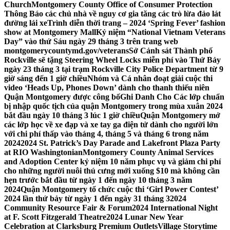
Church
Montgomery County Office of Consumer Protection
Thông Báo các chủ nhà về nguy cơ gia tăng các trò lừa đảo lát
đường lái xe
Trình diễn thời trang – 2024 ‘Spring Fever’ fashion
show at Montgomery Mall
Kỷ niệm “National Vietnam Veterans
Day” vào thứ Sáu ngày 29 tháng 3 trên trang web
montgomerycountymd.gov/veterans
Sở Cảnh sát Thành phố
Rockville sẽ tặng Steering Wheel Locks miễn phí vào Thứ Bảy
ngày 23 tháng 3 tại trạm Rockville City Police Department từ 9
giờ sáng đến 1 giờ chiều
Nhóm và Cá nhân đoạt giải cuộc thi
video ‘Heads Up, Phones Down’ dành cho thanh thiếu niên
Quận Montgomery được công bố
Ghi Danh Cho Các lớp chuẩn
bị nhập quốc tịch của quận Montgomery trong mùa xuân 2024
bắt đầu ngày 10 tháng 3 lúc 1 giờ chiều
Quận Montgomery mở
các lớp học về xe đạp và xe tay ga điện tử dành cho người lớn
với chi phí thấp vào tháng 4, tháng 5 và tháng 6 trong năm
2024
2024 St. Patrick’s Day Parade and Lakefront Plaza Party
at RIO Washingtonian
Montgomery County Animal Services
and Adoption Center kỷ niệm 10 năm phục vụ và giảm chi phí
cho những người nuôi thú cưng mới xuống $10 mà không cần
hẹn trước bắt đầu từ ngày 1 đến ngày 10 tháng 3 năm
2024
Quận Montgomery tổ chức cuộc thi ‘Girl Power Contest’
2024 lần thứ bảy từ ngày 1 đến ngày 31 tháng 3
2024
Community Resource Fair & Forum
2024 International Night
at F. Scott Fitzgerald Theatre
2024 Lunar New Year
Celebration at Clarksburg Premium Outlets
Village Storytime