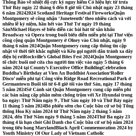
Thông Báo về nhiệt độ cực kỳ nguy hiểm Có hiệu lực từ trưa
Thứ Bảy ngày 22 tháng 6 đến 8 giờ tối Chủ nhật ngày 23 tháng
6 năm 2024
2024 Scotland Heritage Festival Fireworks
Quận
Montgomery sẽ công nhận ‘Juneteenth’ theo nhiều cách và với
nhiều lễ kỷ niệm, hầu hết vào Thứ Tư ngày 19 tháng
Sáu
Michael Hayes sẽ biểu diễn các bài hát từ sân khấu
Broadway và Opera trong buổi biểu diễn miễn phí tại Thư viện
công cộng quận Montgomery ở Olney vào Chủ nhật, ngày 9
tháng 6 năm 2024
Quận Montgomery cung cấp thông tin cập
nhật về thời tiết khắc nghiệt và Kêu gọi người dân tránh xa dây
điện bị rơi
Rockville’s Global Bites Fest 2024
Quận Montgomery
tổ chức buổi mở cửa cho người tìm việc vào ngày 5 tháng 6
năm 2024 tại County’s Executive Office Building
Celebration
Buddha’s Birthday at Vien An Buddhist Association
‘Roller
Disco’ miễn phí tại Công viên Ridge Road Recreational Park ở
Germantown Buổi tối từ 6-8 giờ tối vào thứ Sáu, ngày 17 tháng
5 năm 2024
Sở Cảnh sát Quận Montgomery cung cấp miễn phí
các bản nâng cấp phần mềm chống trộm với Xe Hyundai trong
ba ngày: Thứ Năm ngày 9 , Thứ Sáu ngày 10 và Thứ Bảy ngày
11 tháng 5 năm 2024
Bỏ phiếu sớm cho Cuộc bầu cử sơ bộ Tổng
thống Hoa Kỳ năm 2024 từ Thứ Năm ngày 2 tháng 5 năm
2024, đến Thứ Năm ngày 9 tháng 5 năm 2024
Thứ Ba ngày 23
tháng 4 là hạn chót Ghi Danh cho Cuộc bầu cử sơ bộ năm 2024
trong tiểu bang Maryland
Black April Commemoration 2024 by
Youth Ministry Of Our Lady of Vietnam Catholic