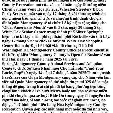
được đi xe buýt miễn phí
7 hồ bơi ngoài trời của Montgomery
County Recreation mở cửa vào cuối tuần ngày lễ tưởng niệm
Chiến Sĩ Trận Vong Hoa Kỳ 2025
Wheaton Streetery Block
Party Series ra mắt vào ngày 17 tháng 5 với chương trình ăn
uống ngoài trời, giải trí trực và chương trình dành cho gia
đình
Quận Montgomery sẽ tổ chức Lễ kỷ niệm cộng đồng cho
‘Older Americans Month’ vào thứ sáu, ngày 30 tháng 5 tại
White Oak Senior Center trong thành phố Silver Spring
Sự
kiện ‘Truck Day’ miễn phí tại thành phố Rockville vào thứ bảy,
ngày 17 tháng 5 năm 2025
Xe buýt từ White Oak Shopping
Center tham dự Đại Lễ Phật Đản tổ chức tại Thủ Đô
Washington DC
Montgomery County Office of Procurement sẽ
tổ chức sự kiện ‘Montgomery County is Open for Business’ vào
thứ Hai, ngày 31 tháng 3 năm 2025 tại Silver
Spring
Montgomery County Animal Services and Adoption
Cente tổ chức Sự kiện Nhận nuôi Chó miễn phí “Find Your
Lucky Pup” từ ngày 14 đến 17 tháng 3 năm 2025
Chương trình
FareShare của Quận Montgomery cung cấp cho Nhân viên làm
việc tại Quận Montgomery có thể nhận được tới 325 đô la một
tháng để giúp trang trải chi phí đi lại bằng phương tiện công
cộng
Hành khách đi xe buýt Metro hoặc tàu hỏa sẽ được miễn
phí khi chuyển qua xe buýt Ride On trong ngày
Tài nguyên cho
Người lao động bị ảnh hưởng bởi việc cắt giảm lực lượng lao
động của Chính phủ Liên bang Hoa Kỳ
Montgomery County
Recreation Quyên góp các mặt hàng mới hoặc đã xài như váy,