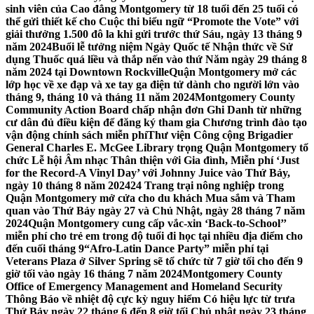
sinh viên của Cao đẳng Montgomery từ 18 tuổi đến 25 tuổi có
thể gửi thiết kế cho Cuộc thi biểu ngữ “Promote the Vote” với
giải thưởng 1.500 đô la khi gửi trước thứ Sáu, ngày 13 tháng 9
năm 2024
Buổi lễ tưởng niệm Ngày Quốc tế Nhận thức về Sử
dụng Thuốc quá liều và thắp nến vào thứ Năm ngày 29 tháng 8
năm 2024 tại Downtown Rockville
Quận Montgomery mở các
lớp học về xe đạp và xe tay ga điện tử dành cho người lớn vào
tháng 9, tháng 10 và tháng 11 năm 2024
Montgomery County
Community Action Board chấp nhận đơn Ghi Danh từ những
cư dân đủ điều kiện để đăng ký tham gia Chương trình đào tạo
vận động chính sách miễn phí
Thư viện Công cộng Brigadier
General Charles E. McGee Library trọng Quận Montgomery tổ
chức Lễ hội Âm nhạc Thân thiện với Gia đình, Miễn phí ‘Just
for the Record-A Vinyl Day’ với Johnny Juice vào Thứ Bảy,
ngày 10 tháng 8 năm 2024
24 Trang trại nông nghiệp trong
Quận Montgomery mở cửa cho du khách Mua sắm và Tham
quan vào Thứ Bảy ngày 27 và Chủ Nhật, ngày 28 tháng 7 năm
2024
Quận Montgomery cung cấp vắc-xin ‘Back-to-School’’
miễn phí cho trẻ em trong độ tuổi đi học tại nhiều địa điểm cho
đến cuối tháng 9
“Afro-Latin Dance Party” miễn phí tại
Veterans Plaza ở Silver Spring sẽ tổ chức từ 7 giờ tối cho đến 9
giờ tối vào ngày 16 tháng 7 năm 2024
Montgomery County
Office of Emergency Management and Homeland Security
Thông Báo về nhiệt độ cực kỳ nguy hiểm Có hiệu lực từ trưa
Thứ Bảy ngày 22 tháng 6 đến 8 giờ tối Chủ nhật ngày 23 tháng