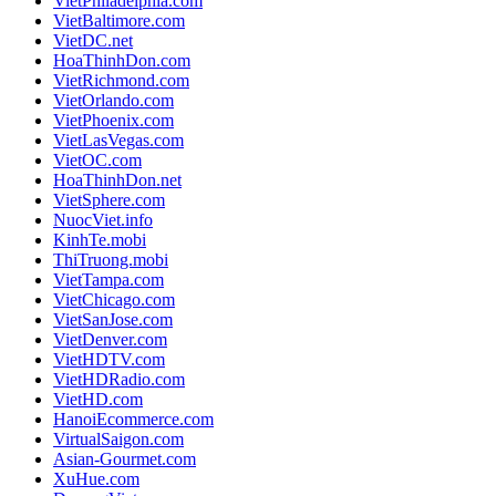
VietPhiladelphia.com
VietBaltimore.com
VietDC.net
HoaThinhDon.com
VietRichmond.com
VietOrlando.com
VietPhoenix.com
VietLasVegas.com
VietOC.com
HoaThinhDon.net
VietSphere.com
NuocViet.info
KinhTe.mobi
ThiTruong.mobi
VietTampa.com
VietChicago.com
VietSanJose.com
VietDenver.com
VietHDTV.com
VietHDRadio.com
VietHD.com
HanoiEcommerce.com
VirtualSaigon.com
Asian-Gourmet.com
XuHue.com