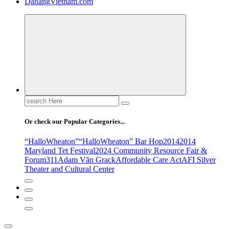
DanangVietnam.com
Search
for:
Or check our Popular Categories...
“HalloWheaton”
“HalloWheaton” Bar Hop
2014
2014
Maryland Tet Festival
2024 Community Resource Fair &
Forum
311
Adam Văn Grack
Affordable Care Act
AFI Silver
Theater and Cultural Center