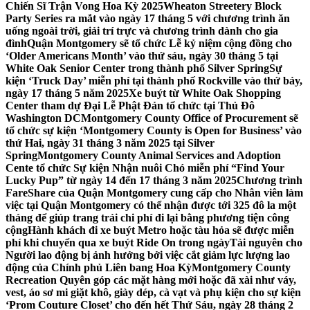
Chiến Sĩ Trận Vong Hoa Kỳ 2025
Wheaton Streetery Block
Party Series ra mắt vào ngày 17 tháng 5 với chương trình ăn
uống ngoài trời, giải trí trực và chương trình dành cho gia
đình
Quận Montgomery sẽ tổ chức Lễ kỷ niệm cộng đồng cho
‘Older Americans Month’ vào thứ sáu, ngày 30 tháng 5 tại
White Oak Senior Center trong thành phố Silver Spring
Sự
kiện ‘Truck Day’ miễn phí tại thành phố Rockville vào thứ bảy,
ngày 17 tháng 5 năm 2025
Xe buýt từ White Oak Shopping
Center tham dự Đại Lễ Phật Đản tổ chức tại Thủ Đô
Washington DC
Montgomery County Office of Procurement sẽ
tổ chức sự kiện ‘Montgomery County is Open for Business’ vào
thứ Hai, ngày 31 tháng 3 năm 2025 tại Silver
Spring
Montgomery County Animal Services and Adoption
Cente tổ chức Sự kiện Nhận nuôi Chó miễn phí “Find Your
Lucky Pup” từ ngày 14 đến 17 tháng 3 năm 2025
Chương trình
FareShare của Quận Montgomery cung cấp cho Nhân viên làm
việc tại Quận Montgomery có thể nhận được tới 325 đô la một
tháng để giúp trang trải chi phí đi lại bằng phương tiện công
cộng
Hành khách đi xe buýt Metro hoặc tàu hỏa sẽ được miễn
phí khi chuyển qua xe buýt Ride On trong ngày
Tài nguyên cho
Người lao động bị ảnh hưởng bởi việc cắt giảm lực lượng lao
động của Chính phủ Liên bang Hoa Kỳ
Montgomery County
Recreation Quyên góp các mặt hàng mới hoặc đã xài như váy,
vest, áo sơ mi giặt khô, giày dép, cà vạt và phụ kiện cho sự kiện
‘Prom Couture Closet’ cho đến hết Thứ Sáu, ngày 28 tháng 2