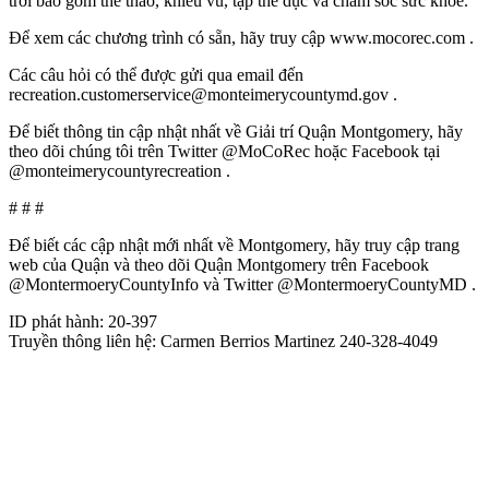
trời bao gồm thể thao, khiêu vũ, tập thể dục và chăm sóc sức khỏe.
Để xem các chương trình có sẵn, hãy truy cập www.mocorec.com .
Các câu hỏi có thể được gửi qua email đến
recreation.customerservice@monteimerycountymd.gov .
Để biết thông tin cập nhật nhất về Giải trí Quận Montgomery, hãy
theo dõi chúng tôi trên Twitter @MoCoRec hoặc Facebook tại
@monteimerycountyrecreation .
# # #
Để biết các cập nhật mới nhất về Montgomery, hãy truy cập trang
web của Quận và theo dõi Quận Montgomery trên Facebook
@MontermoeryCountyInfo và Twitter @MontermoeryCountyMD .
ID phát hành: 20-397
Truyền thông liên hệ: Carmen Berrios Martinez 240-328-4049