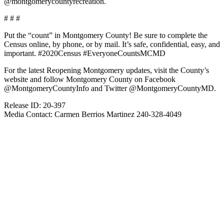
@montgomerycountyrecreation.
# # #
Put the “count” in Montgomery County! Be sure to complete the
Census online, by phone, or by mail. It’s safe, confidential, easy, and
important. #2020Census #EveryoneCountsMCMD
For the latest Reopening Montgomery updates, visit the County’s
website and follow Montgomery County on Facebook
@MontgomeryCountyInfo and Twitter @MontgomeryCountyMD.
Release ID: 20-397
Media Contact: Carmen Berrios Martinez 240-328-4049