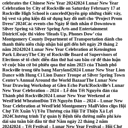
celebrates the Chinese New Year 2024
2024 Lunar New Year
Celebration by City of Rockville on Saturday February 17 at
Rockville High School is canceled
Quyên góp những chiếc váy,
bộ vest và phụ kiện đã sử dụng hay đồ mới cho ‘Project Prom
Dress’ 2024
Các events cho Ngày lễ tình nhân ở Downtown
Silver Spring và Silver Spring Arts and Entertainment
District
Cuộc thi video ‘Heads Up, Phones Dow’ của
Montgomery County Department of Transportation dành cho
thanh thiếu niên chấp nhận bài gửi đến hết ngày 29 tháng 2
năm 2024
2024 Lunar New Year Celebration at Kensington
Park Library
The City of Rockville Board of Supervisors of
Elections sẽ tổ chức diễn đàn thứ hai sau bầu cử để thảo luận
về cuộc bầu cử bỏ phiếu qua thư năm 2023 của Thành phố
Rockville trong tiểu bang Maryland
2024 Lunar New Year Lion
Dance with Hung Ci Lion Dance Troupe at Silver Spring Town
Center’s Annual Around the World Bazaar
The Lunar New
Year Drawing Workshop at Glen Echo Park!
Rockville’s Lunar
New Year Celebration – 2024 – Lễ đón Tết Nguyên đán của
Thành phố Rockville
2024 Lunar New Year Weekend at
WestField Wheaton
Đón Tết Nguyên Đán – 2024 – Lunar New
Year Celebration at WestField Montgomery Mall
Video clips Hội
Chợ Tết Xuân Vị Yêu Thương của Hội Từ Thiện Xá Lợi
2024
Chương trình Tự quản lý Bệnh tiểu đường miễn phí kéo
dài sáu tuần bắt đầu từ thứ Năm ngày 22 tháng 2 năm
2024
2024 – Tết Festival – Lunar New Year Festival – Hội Chợ