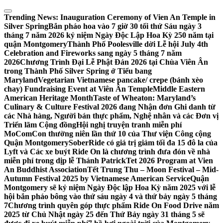
Skip
to
Trending News:
Inauguration Ceremony of Vien An Temple in
content
Silver Spring
Bắn pháo hoa vào 7 giờ 30 tối thứ Sáu ngày 3
tháng 7 năm 2026 kỷ niệm Ngày Độc Lập Hoa Kỳ 250 năm tại
quận Montgomery
Thành Phố Poolesville dời Lễ hội July 4th
Celebration and Fireworks sang ngày 5 tháng 7 năm
2026
Chương Trình Đại Lễ Phật Đản 2026 tại Chùa Viên Ân
trong Thành Phố Silver Spring ở Tiểu bang
Maryland
Vegetarian Vietnamese pancake/ crepe (bánh xèo
chay) Fundraising Event at Viên Ân Temple
Middle Eastern
American Heritage Month
Taste of Wheaton: Maryland’s
Culinary & Culture Festival 2026 đang Nhận đơn Ghi danh từ
các Nhà hàng, Người bán thực phẩm, Nghệ nhân và các Đơn vị
Triển lãm Cộng đồng
Hội nghị truyện tranh miễn phí
MoComCon thường niên lần thứ 10 của Thư viện Công cộng
Quận Montgomery
SoberRide có giá trị giảm tối đa 15 đô la của
Lyft và Các xe buýt Ride On là chương trình đưa đón về nhà
miễn phí trong dịp lễ Thánh Patrick
Tet 2026 Program at Vien
An Buddhist Association
Tết Trung Thu – Moon Festival – Mid-
Autumn Festival 2025 by Vietnamese American Service
Quận
Montgomery sẽ kỷ niệm Ngày Độc lập Hoa Kỳ năm 2025 với lễ
hội bắn pháo bông vào thứ sáu ngày 4 và thứ bảy ngày 5 tháng
7
Chương trình quyên góp thực phẩm Ride On Food Drive năm
2025 từ Chủ Nhật ngày 25 đến Thứ Bảy ngày 31 tháng 5 sẽ