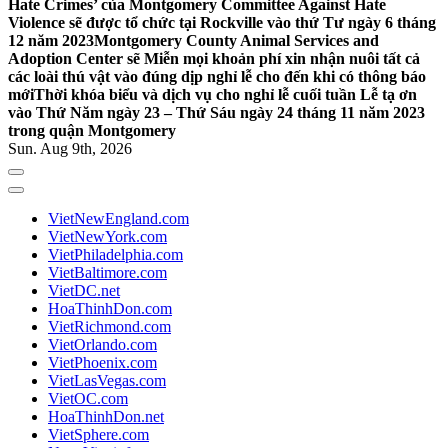
Hate Crimes’ của Montgomery Committee Against Hate
Violence sẽ được tổ chức tại Rockville vào thứ Tư ngày 6 tháng
12 năm 2023
Montgomery County Animal Services and
Adoption Center sẽ Miễn mọi khoản phí xin nhận nuôi tất cả
các loài thú vật vào đúng dịp nghỉ lễ cho đến khi có thông báo
mới
Thời khóa biểu và dịch vụ cho nghỉ lễ cuối tuần Lễ tạ ơn
vào Thứ Năm ngày 23 – Thứ Sáu ngày 24 tháng 11 năm 2023
trong quận Montgomery
Sun. Aug 9th, 2026
VietNewEngland.com
VietNewYork.com
VietPhiladelphia.com
VietBaltimore.com
VietDC.net
HoaThinhDon.com
VietRichmond.com
VietOrlando.com
VietPhoenix.com
VietLasVegas.com
VietOC.com
HoaThinhDon.net
VietSphere.com