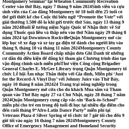
Montgomery Seminar’ tại Wheaton Community Recreation
Center vào thứ Bảy, ngày 7 tháng 9 năm 2024
Sinh viên và cựu
sinh viên của Cao đẳng Montgomery từ 18 tuổi đến 25 tuổi có
thể gửi thiết kế cho Cuộc thi biểu ngữ “Promote the Vote” với
giải thưởng 1.500 đô la khi gửi trước thứ Sáu, ngày 13 tháng 9
năm 2024
Buổi lễ tưởng niệm Ngày Quốc tế Nhận thức về Sử
dụng Thuốc quá liều và thắp nến vào thứ Năm ngày 29 tháng 8
năm 2024 tại Downtown Rockville
Quận Montgomery mở các
lớp học về xe đạp và xe tay ga điện tử dành cho người lớn vào
tháng 9, tháng 10 và tháng 11 năm 2024
Montgomery County
Community Action Board chấp nhận đơn Ghi Danh từ những
cư dân đủ điều kiện để đăng ký tham gia Chương trình đào tạo
vận động chính sách miễn phí
Thư viện Công cộng Brigadier
General Charles E. McGee Library trọng Quận Montgomery tổ
chức Lễ hội Âm nhạc Thân thiện với Gia đình, Miễn phí ‘Just
for the Record-A Vinyl Day’ với Johnny Juice vào Thứ Bảy,
ngày 10 tháng 8 năm 2024
24 Trang trại nông nghiệp trong
Quận Montgomery mở cửa cho du khách Mua sắm và Tham
quan vào Thứ Bảy ngày 27 và Chủ Nhật, ngày 28 tháng 7 năm
2024
Quận Montgomery cung cấp vắc-xin ‘Back-to-School’’
miễn phí cho trẻ em trong độ tuổi đi học tại nhiều địa điểm cho
đến cuối tháng 9
“Afro-Latin Dance Party” miễn phí tại
Veterans Plaza ở Silver Spring sẽ tổ chức từ 7 giờ tối cho đến 9
giờ tối vào ngày 16 tháng 7 năm 2024
Montgomery County
Office of Emergency Management and Homeland Security