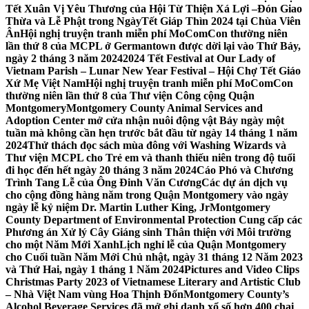
Tết Xuân Vị Yêu Thương của Hội Từ Thiện Xá Lợi –
Đón Giao
Thừa và Lễ Phật trong NgàyTết Giáp Thìn 2024 tại Chùa Viên
Ân
Hội nghị truyện tranh miễn phí MoComCon thường niên
lần thứ 8 của MCPL ở Germantown được dời lại vào Thứ Bảy,
ngày 2 tháng 3 năm 2024
2024 Tết Festival at Our Lady of
Vietnam Parish – Lunar New Year Festival – Hội Chợ Tết Giáo
Xứ Mẹ Việt Nam
Hội nghị truyện tranh miễn phí MoComCon
thường niên lần thứ 8 của Thư viện Công cộng Quận
Montgomery
Montgomery County Animal Services and
Adoption Center mở cửa nhận nuôi động vật Bảy ngày một
tuần mà không cần hẹn trước bắt đầu từ ngày 14 tháng 1 năm
2024
Thử thách đọc sách mùa đông với Washing Wizards và
Thư viện MCPL cho Trẻ em và thanh thiếu niên trong độ tuổi
đi học đến hết ngày 20 tháng 3 năm 2024
Cáo Phó và Chương
Trình Tang Lễ của Ông Đinh Văn Cương
Các dự án dịch vụ
cho cộng đồng hàng năm trong Quận Montgomery vào ngày
ngày lễ kỷ niệm Dr. Martin Luther King, Jr
Montgomery
County Department of Environmental Protection Cung cấp các
Phương án Xử lý Cây Giáng sinh Thân thiện với Môi trường
cho một Năm Mới Xanh
Lịch nghỉ lễ của Quận Montgomery
cho Cuối tuần Năm Mới Chủ nhật, ngày 31 tháng 12 Năm 2023
và Thứ Hai, ngày 1 tháng 1 Năm 2024
Pictures and Video Clips
Christmas Party 2023 of Vietnamese Literary and Artistic Club
– Nhà Việt Nam vùng Hoa Thịnh Đốn
Montgomery County’s
Alcohol Beverage Services đã mở ghi danh xổ số hơn 400 chai