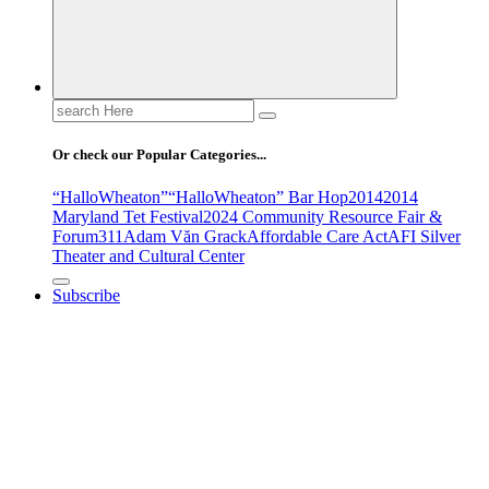
Search
for:
Or check our Popular Categories...
“HalloWheaton”
“HalloWheaton” Bar Hop
2014
2014
Maryland Tet Festival
2024 Community Resource Fair &
Forum
311
Adam Văn Grack
Affordable Care Act
AFI Silver
Theater and Cultural Center
Subscribe