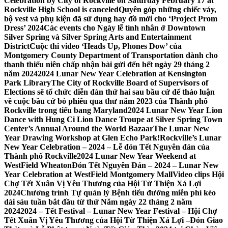
Celebration by City of Rockville on Saturday February 17 at
Rockville High School is canceled
Quyên góp những chiếc váy,
bộ vest và phụ kiện đã sử dụng hay đồ mới cho ‘Project Prom
Dress’ 2024
Các events cho Ngày lễ tình nhân ở Downtown
Silver Spring và Silver Spring Arts and Entertainment
District
Cuộc thi video ‘Heads Up, Phones Dow’ của
Montgomery County Department of Transportation dành cho
thanh thiếu niên chấp nhận bài gửi đến hết ngày 29 tháng 2
năm 2024
2024 Lunar New Year Celebration at Kensington
Park Library
The City of Rockville Board of Supervisors of
Elections sẽ tổ chức diễn đàn thứ hai sau bầu cử để thảo luận
về cuộc bầu cử bỏ phiếu qua thư năm 2023 của Thành phố
Rockville trong tiểu bang Maryland
2024 Lunar New Year Lion
Dance with Hung Ci Lion Dance Troupe at Silver Spring Town
Center’s Annual Around the World Bazaar
The Lunar New
Year Drawing Workshop at Glen Echo Park!
Rockville’s Lunar
New Year Celebration – 2024 – Lễ đón Tết Nguyên đán của
Thành phố Rockville
2024 Lunar New Year Weekend at
WestField Wheaton
Đón Tết Nguyên Đán – 2024 – Lunar New
Year Celebration at WestField Montgomery Mall
Video clips Hội
Chợ Tết Xuân Vị Yêu Thương của Hội Từ Thiện Xá Lợi
2024
Chương trình Tự quản lý Bệnh tiểu đường miễn phí kéo
dài sáu tuần bắt đầu từ thứ Năm ngày 22 tháng 2 năm
2024
2024 – Tết Festival – Lunar New Year Festival – Hội Chợ
Tết Xuân Vị Yêu Thương của Hội Từ Thiện Xá Lợi –
Đón Giao