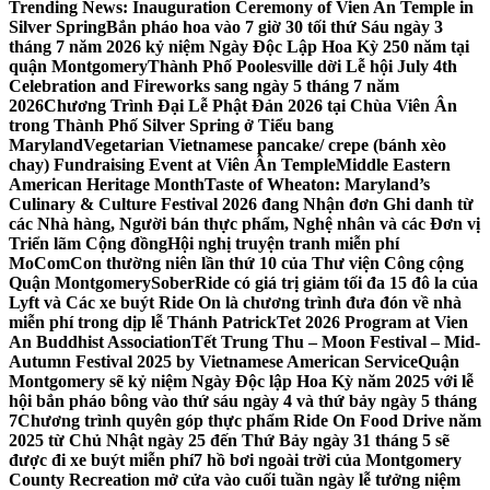
Trending News:
Inauguration Ceremony of Vien An Temple in
Silver Spring
Bắn pháo hoa vào 7 giờ 30 tối thứ Sáu ngày 3
tháng 7 năm 2026 kỷ niệm Ngày Độc Lập Hoa Kỳ 250 năm tại
quận Montgomery
Thành Phố Poolesville dời Lễ hội July 4th
Celebration and Fireworks sang ngày 5 tháng 7 năm
2026
Chương Trình Đại Lễ Phật Đản 2026 tại Chùa Viên Ân
trong Thành Phố Silver Spring ở Tiểu bang
Maryland
Vegetarian Vietnamese pancake/ crepe (bánh xèo
chay) Fundraising Event at Viên Ân Temple
Middle Eastern
American Heritage Month
Taste of Wheaton: Maryland’s
Culinary & Culture Festival 2026 đang Nhận đơn Ghi danh từ
các Nhà hàng, Người bán thực phẩm, Nghệ nhân và các Đơn vị
Triển lãm Cộng đồng
Hội nghị truyện tranh miễn phí
MoComCon thường niên lần thứ 10 của Thư viện Công cộng
Quận Montgomery
SoberRide có giá trị giảm tối đa 15 đô la của
Lyft và Các xe buýt Ride On là chương trình đưa đón về nhà
miễn phí trong dịp lễ Thánh Patrick
Tet 2026 Program at Vien
An Buddhist Association
Tết Trung Thu – Moon Festival – Mid-
Autumn Festival 2025 by Vietnamese American Service
Quận
Montgomery sẽ kỷ niệm Ngày Độc lập Hoa Kỳ năm 2025 với lễ
hội bắn pháo bông vào thứ sáu ngày 4 và thứ bảy ngày 5 tháng
7
Chương trình quyên góp thực phẩm Ride On Food Drive năm
2025 từ Chủ Nhật ngày 25 đến Thứ Bảy ngày 31 tháng 5 sẽ
được đi xe buýt miễn phí
7 hồ bơi ngoài trời của Montgomery
County Recreation mở cửa vào cuối tuần ngày lễ tưởng niệm