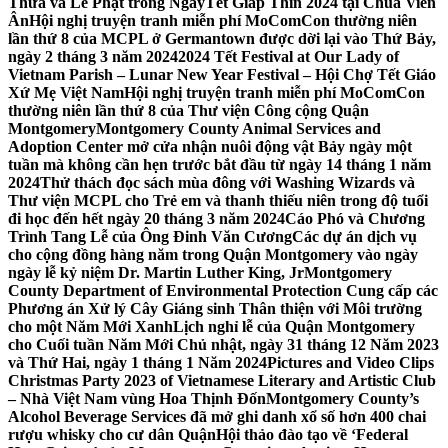
Thừa và Lễ Phật trong NgàyTết Giáp Thìn 2024 tại Chùa Viên
Ân
Hội nghị truyện tranh miễn phí MoComCon thường niên
lần thứ 8 của MCPL ở Germantown được dời lại vào Thứ Bảy,
ngày 2 tháng 3 năm 2024
2024 Tết Festival at Our Lady of
Vietnam Parish – Lunar New Year Festival – Hội Chợ Tết Giáo
Xứ Mẹ Việt Nam
Hội nghị truyện tranh miễn phí MoComCon
thường niên lần thứ 8 của Thư viện Công cộng Quận
Montgomery
Montgomery County Animal Services and
Adoption Center mở cửa nhận nuôi động vật Bảy ngày một
tuần mà không cần hẹn trước bắt đầu từ ngày 14 tháng 1 năm
2024
Thử thách đọc sách mùa đông với Washing Wizards và
Thư viện MCPL cho Trẻ em và thanh thiếu niên trong độ tuổi
đi học đến hết ngày 20 tháng 3 năm 2024
Cáo Phó và Chương
Trình Tang Lễ của Ông Đinh Văn Cương
Các dự án dịch vụ
cho cộng đồng hàng năm trong Quận Montgomery vào ngày
ngày lễ kỷ niệm Dr. Martin Luther King, Jr
Montgomery
County Department of Environmental Protection Cung cấp các
Phương án Xử lý Cây Giáng sinh Thân thiện với Môi trường
cho một Năm Mới Xanh
Lịch nghỉ lễ của Quận Montgomery
cho Cuối tuần Năm Mới Chủ nhật, ngày 31 tháng 12 Năm 2023
và Thứ Hai, ngày 1 tháng 1 Năm 2024
Pictures and Video Clips
Christmas Party 2023 of Vietnamese Literary and Artistic Club
– Nhà Việt Nam vùng Hoa Thịnh Đốn
Montgomery County’s
Alcohol Beverage Services đã mở ghi danh xổ số hơn 400 chai
rượu whisky cho cư dân Quận
Hội thảo đào tạo về ‘Federal