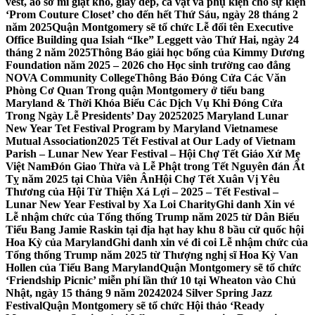
vest, áo sơ mi giặt khô, giày dép, cà vạt và phụ kiện cho sự kiện
‘Prom Couture Closet’ cho đến hết Thứ Sáu, ngày 28 tháng 2
năm 2025
Quận Montgomery sẽ tổ chức Lễ đổi tên Executive
Office Building qua Isiah “Ike” Leggett vào Thứ Hai, ngày 24
tháng 2 năm 2025
Thông Báo giải học bổng của Kimmy Dương
Foundation năm 2025 – 2026 cho Học sinh trường cao đẳng
NOVA Community College
Thông Báo Đóng Cửa Các Văn
Phòng Cơ Quan Trong quận Montgomery ở tiểu bang
Maryland & Thời Khóa Biểu Các Dịch Vụ Khi Đóng Cửa
Trong Ngày Lễ Presidents’ Day 2025
2025 Maryland Lunar
New Year Tet Festival Program by Maryland Vietnamese
Mutual Association
2025 Tết Festival at Our Lady of Vietnam
Parish – Lunar New Year Festival – Hội Chợ Tết Giáo Xứ Mẹ
Việt Nam
Đón Giao Thừa và Lễ Phật trong Tết Nguyên đán Ất
Tỵ năm 2025 tại Chùa Viên Ân
Hội Chợ Tết Xuân Vị Yêu
Thương của Hội Từ Thiện Xá Lợi – 2025 – Tết Festival –
Lunar New Year Festival by Xa Loi Charity
Ghi danh Xin vé
Lễ nhậm chức của Tổng thống Trump năm 2025 từ Dân Biểu
Tiểu Bang Jamie Raskin tại địa hạt hay khu 8 bầu cử quốc hội
Hoa Kỳ của Maryland
Ghi danh xin vé đi coi Lễ nhậm chức của
Tổng thống Trump năm 2025 từ Thượng nghị sĩ Hoa Kỳ Van
Hollen của Tiểu Bang Maryland
Quận Montgomery sẽ tổ chức
‘Friendship Picnic’ miễn phí lần thứ 10 tại Wheaton vào Chủ
Nhật, ngày 15 tháng 9 năm 2024
2024 Silver Spring Jazz
Festival
Quận Montgomery sẽ tổ chức Hội thảo ‘Ready