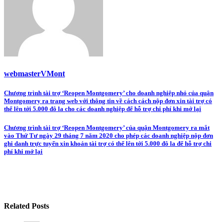
webmasterVMont
Post
Chương trình tài trợ ‘Reopen Montgomery’ cho doanh nghiệp nhỏ của quận
Montgomery ra trang web với thông tin về cách cách nộp đơn xin tài trợ có
navigation
thể lên tới 5.000 đô la cho các doanh nghiệp để hỗ trợ chi phí khi mở lại
Chương trình tài trợ ‘Reopen Montgomery’ của quận Montgomery ra mắt
vào Thứ Tư ngày 29 tháng 7 năm 2020 cho phép các doanh nghiệp nộp đơn
ghi danh trực tuyến xin khoản tài trợ có thể lên tới 5.000 đô la để hỗ trợ chi
phí khi mở lại
Related Posts