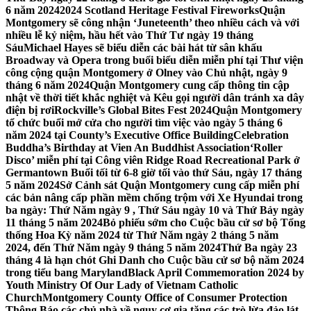
6 năm 2024
2024 Scotland Heritage Festival Fireworks
Quận
Montgomery sẽ công nhận ‘Juneteenth’ theo nhiều cách và với
nhiều lễ kỷ niệm, hầu hết vào Thứ Tư ngày 19 tháng
Sáu
Michael Hayes sẽ biểu diễn các bài hát từ sân khấu
Broadway và Opera trong buổi biểu diễn miễn phí tại Thư viện
công cộng quận Montgomery ở Olney vào Chủ nhật, ngày 9
tháng 6 năm 2024
Quận Montgomery cung cấp thông tin cập
nhật về thời tiết khắc nghiệt và Kêu gọi người dân tránh xa dây
điện bị rơi
Rockville’s Global Bites Fest 2024
Quận Montgomery
tổ chức buổi mở cửa cho người tìm việc vào ngày 5 tháng 6
năm 2024 tại County’s Executive Office Building
Celebration
Buddha’s Birthday at Vien An Buddhist Association
‘Roller
Disco’ miễn phí tại Công viên Ridge Road Recreational Park ở
Germantown Buổi tối từ 6-8 giờ tối vào thứ Sáu, ngày 17 tháng
5 năm 2024
Sở Cảnh sát Quận Montgomery cung cấp miễn phí
các bản nâng cấp phần mềm chống trộm với Xe Hyundai trong
ba ngày: Thứ Năm ngày 9 , Thứ Sáu ngày 10 và Thứ Bảy ngày
11 tháng 5 năm 2024
Bỏ phiếu sớm cho Cuộc bầu cử sơ bộ Tổng
thống Hoa Kỳ năm 2024 từ Thứ Năm ngày 2 tháng 5 năm
2024, đến Thứ Năm ngày 9 tháng 5 năm 2024
Thứ Ba ngày 23
tháng 4 là hạn chót Ghi Danh cho Cuộc bầu cử sơ bộ năm 2024
trong tiểu bang Maryland
Black April Commemoration 2024 by
Youth Ministry Of Our Lady of Vietnam Catholic
Church
Montgomery County Office of Consumer Protection
Thông Báo các chủ nhà về nguy cơ gia tăng các trò lừa đảo lát