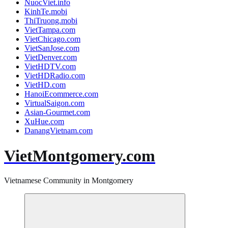
NuocViet.info
KinhTe.mobi
ThiTruong.mobi
VietTampa.com
VietChicago.com
VietSanJose.com
VietDenver.com
VietHDTV.com
VietHDRadio.com
VietHD.com
HanoiEcommerce.com
VirtualSaigon.com
Asian-Gourmet.com
XuHue.com
DanangVietnam.com
VietMontgomery.com
Vietnamese Community in Montgomery