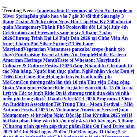
Skip
to
Trending News:
Inauguration Ceremony of Vien An Temple in
content
Silver Spring
Bắn pháo hoa vào 7 giờ 30 tối thứ Sáu ngày 3
tháng 7 năm 2026 kỷ niệm Ngày Độc Lập Hoa Kỳ 250 năm tại
quận Montgomery
Thành Phố Poolesville dời Lễ hội July 4th
Celebration and Fireworks sang ngày 5 tháng 7 năm
2026
Chương Trình Đại Lễ Phật Đản 2026 tại Chùa Viên Ân
trong Thành Phố Silver Spring ở Tiểu bang
Maryland
Vegetarian Vietnamese pancake/ crepe (bánh xèo
chay) Fundraising Event at Viên Ân Temple
Middle Eastern
American Heritage Month
Taste of Wheaton: Maryland’s
Culinary & Culture Festival 2026 đang Nhận đơn Ghi danh từ
các Nhà hàng, Người bán thực phẩm, Nghệ nhân và các Đơn vị
Triển lãm Cộng đồng
Hội nghị truyện tranh miễn phí
MoComCon thường niên lần thứ 10 của Thư viện Công cộng
Quận Montgomery
SoberRide có giá trị giảm tối đa 15 đô la của
Lyft và Các xe buýt Ride On là chương trình đưa đón về nhà
miễn phí trong dịp lễ Thánh Patrick
Tet 2026 Program at Vien
An Buddhist Association
Tết Trung Thu – Moon Festival – Mid-
Autumn Festival 2025 by Vietnamese American Service
Quận
Montgomery sẽ kỷ niệm Ngày Độc lập Hoa Kỳ năm 2025 với lễ
hội bắn pháo bông vào thứ sáu ngày 4 và thứ bảy ngày 5 tháng
7
Chương trình quyên góp thực phẩm Ride On Food Drive năm
2025 từ Chủ Nhật ngày 25 đến Thứ Bảy ngày 31 tháng 5 sẽ