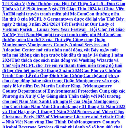
Tết Xuân Vị Yêu Thương của Hội Từ Thiện Xá Lợi –
Đón Giao
Thừa và Lễ Phật trong NgàyTết Giáp Thìn 2024 tại Chùa Viên
Ân
Hội nghị truyện tranh miễn phí MoComCon thường niên
lần thứ 8 của MCPL ở Germantown được dời lại vào Thứ Bảy,
ngày 2 tháng 3 năm 2024
2024 Tết Festival at Our Lady of
Vietnam Parish – Lunar New Year Festival – Hội Chợ Tết Giáo
Xứ Mẹ Việt Nam
Hội nghị truyện tranh miễn phí MoComCon
thường niên lần thứ 8 của Thư viện Công cộng Quận
Montgomery
Montgomery County Animal Services and
Adoption Center mở cửa nhận nuôi động vật Bảy ngày một
tuần mà không cần hẹn trước bắt đầu từ ngày 14 tháng 1 năm
2024
Thử thách đọc sách mùa đông với Washing Wizards và
Thư viện MCPL cho Trẻ em và thanh thiếu niên trong độ tuổi
đi học đến hết ngày 20 tháng 3 năm 2024
Cáo Phó và Chương
Trình Tang Lễ của Ông Đinh Văn Cương
Các dự án dịch vụ
cho cộng đồng hàng năm trong Quận Montgomery vào ngày
ngày lễ kỷ niệm Dr. Martin Luther King, Jr
Montgomery
County Department of Environmental Protection Cung cấp các
Phương án Xử lý Cây Giáng sinh Thân thiện với Môi trường
cho một Năm Mới Xanh
Lịch nghỉ lễ của Quận Montgomery
cho Cuối tuần Năm Mới Chủ nhật, ngày 31 tháng 12 Năm 2023
và Thứ Hai, ngày 1 tháng 1 Năm 2024
Pictures and Video Clips
Christmas Party 2023 of Vietnamese Literary and Artistic Club
– Nhà Việt Nam vùng Hoa Thịnh Đốn
Montgomery County’s
Alcohol Beverage Services đã mở ghi danh xổ số hơn 400 chai