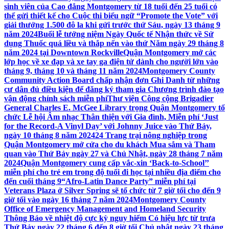
sinh viên của Cao đẳng Montgomery từ 18 tuổi đến 25 tuổi có
thể gửi thiết kế cho Cuộc thi biểu ngữ “Promote the Vote” với
giải thưởng 1.500 đô la khi gửi trước thứ Sáu, ngày 13 tháng 9
năm 2024
Buổi lễ tưởng niệm Ngày Quốc tế Nhận thức về Sử
dụng Thuốc quá liều và thắp nến vào thứ Năm ngày 29 tháng 8
năm 2024 tại Downtown Rockville
Quận Montgomery mở các
lớp học về xe đạp và xe tay ga điện tử dành cho người lớn vào
tháng 9, tháng 10 và tháng 11 năm 2024
Montgomery County
Community Action Board chấp nhận đơn Ghi Danh từ những
cư dân đủ điều kiện để đăng ký tham gia Chương trình đào tạo
vận động chính sách miễn phí
Thư viện Công cộng Brigadier
General Charles E. McGee Library trọng Quận Montgomery tổ
chức Lễ hội Âm nhạc Thân thiện với Gia đình, Miễn phí ‘Just
for the Record-A Vinyl Day’ với Johnny Juice vào Thứ Bảy,
ngày 10 tháng 8 năm 2024
24 Trang trại nông nghiệp trong
Quận Montgomery mở cửa cho du khách Mua sắm và Tham
quan vào Thứ Bảy ngày 27 và Chủ Nhật, ngày 28 tháng 7 năm
2024
Quận Montgomery cung cấp vắc-xin ‘Back-to-School’’
miễn phí cho trẻ em trong độ tuổi đi học tại nhiều địa điểm cho
đến cuối tháng 9
“Afro-Latin Dance Party” miễn phí tại
Veterans Plaza ở Silver Spring sẽ tổ chức từ 7 giờ tối cho đến 9
giờ tối vào ngày 16 tháng 7 năm 2024
Montgomery County
Office of Emergency Management and Homeland Security
Thông Báo về nhiệt độ cực kỳ nguy hiểm Có hiệu lực từ trưa
Thứ Bảy ngày 22 tháng 6 đến 8 giờ tối Chủ nhật ngày 23 tháng