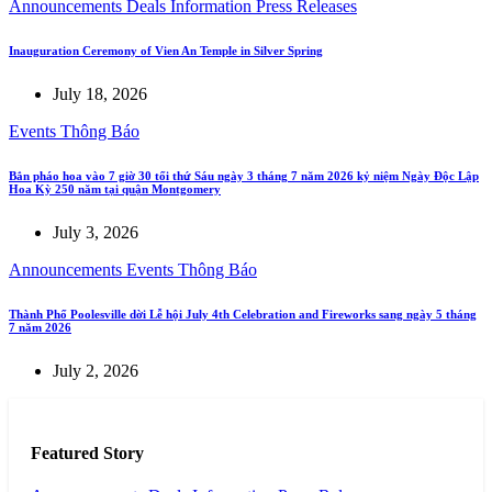
Announcements
Deals
Information
Press Releases
Inauguration Ceremony of Vien An Temple in Silver Spring
July 18, 2026
Events
Thông Báo
Bắn pháo hoa vào 7 giờ 30 tối thứ Sáu ngày 3 tháng 7 năm 2026 kỷ niệm Ngày Độc Lập
Hoa Kỳ 250 năm tại quận Montgomery
July 3, 2026
Announcements
Events
Thông Báo
Thành Phố Poolesville dời Lễ hội July 4th Celebration and Fireworks sang ngày 5 tháng
7 năm 2026
July 2, 2026
Featured Story