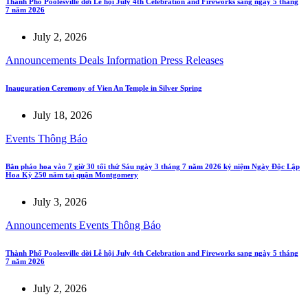
Thành Phố Poolesville dời Lễ hội July 4th Celebration and Fireworks sang ngày 5 tháng
7 năm 2026
July 2, 2026
Announcements
Deals
Information
Press Releases
Inauguration Ceremony of Vien An Temple in Silver Spring
July 18, 2026
Events
Thông Báo
Bắn pháo hoa vào 7 giờ 30 tối thứ Sáu ngày 3 tháng 7 năm 2026 kỷ niệm Ngày Độc Lập
Hoa Kỳ 250 năm tại quận Montgomery
July 3, 2026
Announcements
Events
Thông Báo
Thành Phố Poolesville dời Lễ hội July 4th Celebration and Fireworks sang ngày 5 tháng
7 năm 2026
July 2, 2026