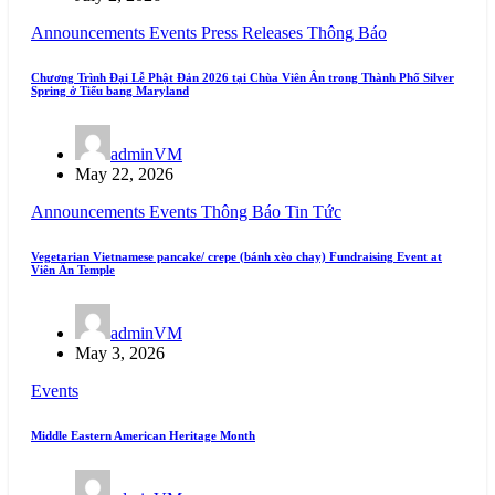
Announcements
Events
Press Releases
Thông Báo
Chương Trình Đại Lễ Phật Đản 2026 tại Chùa Viên Ân trong Thành Phố Silver
Spring ở Tiểu bang Maryland
adminVM
May 22, 2026
Announcements
Events
Thông Báo
Tin Tức
Vegetarian Vietnamese pancake/ crepe (bánh xèo chay) Fundraising Event at
Viên Ân Temple
adminVM
May 3, 2026
Events
Middle Eastern American Heritage Month