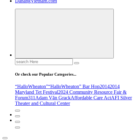
DanangVietnam.com
Search
for:
Or check our Popular Categories...
“HalloWheaton”
“HalloWheaton” Bar Hop
2014
2014
Maryland Tet Festival
2024 Community Resource Fair &
Forum
311
Adam Văn Grack
Affordable Care Act
AFI Silver
Theater and Cultural Center