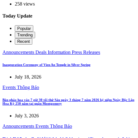
258 views
Today Update
Popular
Trending
Recent
Announcements
Deals
Information
Press Releases
Inauguration Ceremony of Vien An Temple in Silver Spring
July 18, 2026
Events
Thông Báo
Bắn pháo hoa vào 7 giờ 30 tối thứ Sáu ngày 3 tháng 7 năm 2026 kỷ niệm Ngày Độc Lập
Hoa Kỳ 250 năm tại quận Montgomery
July 3, 2026
Announcements
Events
Thông Báo