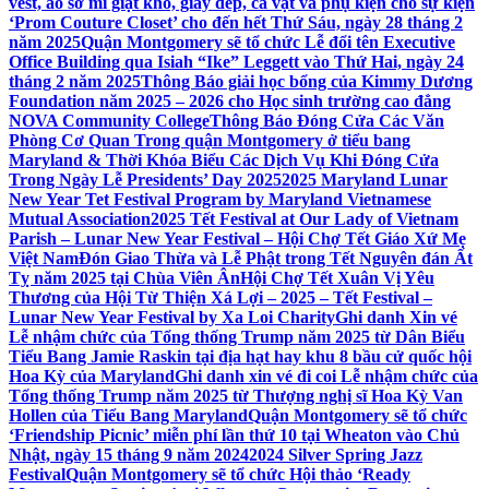
vest, áo sơ mi giặt khô, giày dép, cà vạt và phụ kiện cho sự kiện
‘Prom Couture Closet’ cho đến hết Thứ Sáu, ngày 28 tháng 2
năm 2025
Quận Montgomery sẽ tổ chức Lễ đổi tên Executive
Office Building qua Isiah “Ike” Leggett vào Thứ Hai, ngày 24
tháng 2 năm 2025
Thông Báo giải học bổng của Kimmy Dương
Foundation năm 2025 – 2026 cho Học sinh trường cao đẳng
NOVA Community College
Thông Báo Đóng Cửa Các Văn
Phòng Cơ Quan Trong quận Montgomery ở tiểu bang
Maryland & Thời Khóa Biểu Các Dịch Vụ Khi Đóng Cửa
Trong Ngày Lễ Presidents’ Day 2025
2025 Maryland Lunar
New Year Tet Festival Program by Maryland Vietnamese
Mutual Association
2025 Tết Festival at Our Lady of Vietnam
Parish – Lunar New Year Festival – Hội Chợ Tết Giáo Xứ Mẹ
Việt Nam
Đón Giao Thừa và Lễ Phật trong Tết Nguyên đán Ất
Tỵ năm 2025 tại Chùa Viên Ân
Hội Chợ Tết Xuân Vị Yêu
Thương của Hội Từ Thiện Xá Lợi – 2025 – Tết Festival –
Lunar New Year Festival by Xa Loi Charity
Ghi danh Xin vé
Lễ nhậm chức của Tổng thống Trump năm 2025 từ Dân Biểu
Tiểu Bang Jamie Raskin tại địa hạt hay khu 8 bầu cử quốc hội
Hoa Kỳ của Maryland
Ghi danh xin vé đi coi Lễ nhậm chức của
Tổng thống Trump năm 2025 từ Thượng nghị sĩ Hoa Kỳ Van
Hollen của Tiểu Bang Maryland
Quận Montgomery sẽ tổ chức
‘Friendship Picnic’ miễn phí lần thứ 10 tại Wheaton vào Chủ
Nhật, ngày 15 tháng 9 năm 2024
2024 Silver Spring Jazz
Festival
Quận Montgomery sẽ tổ chức Hội thảo ‘Ready