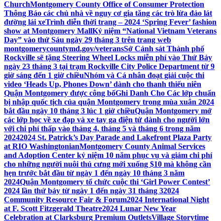
Church
Montgomery County Office of Consumer Protection
Thông Báo các chủ nhà về nguy cơ gia tăng các trò lừa đảo lát
đường lái xe
Trình diễn thời trang – 2024 ‘Spring Fever’ fashion
show at Montgomery Mall
Kỷ niệm “National Vietnam Veterans
Day” vào thứ Sáu ngày 29 tháng 3 trên trang web
montgomerycountymd.gov/veterans
Sở Cảnh sát Thành phố
Rockville sẽ tặng Steering Wheel Locks miễn phí vào Thứ Bảy
ngày 23 tháng 3 tại trạm Rockville City Police Department từ 9
giờ sáng đến 1 giờ chiều
Nhóm và Cá nhân đoạt giải cuộc thi
video ‘Heads Up, Phones Down’ dành cho thanh thiếu niên
Quận Montgomery được công bố
Ghi Danh Cho Các lớp chuẩn
bị nhập quốc tịch của quận Montgomery trong mùa xuân 2024
bắt đầu ngày 10 tháng 3 lúc 1 giờ chiều
Quận Montgomery mở
các lớp học về xe đạp và xe tay ga điện tử dành cho người lớn
với chi phí thấp vào tháng 4, tháng 5 và tháng 6 trong năm
2024
2024 St. Patrick’s Day Parade and Lakefront Plaza Party
at RIO Washingtonian
Montgomery County Animal Services
and Adoption Center kỷ niệm 10 năm phục vụ và giảm chi phí
cho những người nuôi thú cưng mới xuống $10 mà không cần
hẹn trước bắt đầu từ ngày 1 đến ngày 10 tháng 3 năm
2024
Quận Montgomery tổ chức cuộc thi ‘Girl Power Contest’
2024 lần thứ bảy từ ngày 1 đến ngày 31 tháng 3
2024
Community Resource Fair & Forum
2024 International Night
at F. Scott Fitzgerald Theatre
2024 Lunar New Year
Celebration at Clarksburg Premium Outlets
Village Storytime