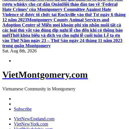
rượu whisky cho cư dân Quận
Hội thảo đào tạo về ‘Federal
Hate Crimes’ của Montgomery Committee Against Hate
Violence sẽ được tổ chức tại Rockville vào thứ Tư ngày 6 tháng
12 năm 2023
Montgomery County Animal Services and
Adoption Center sẽ Miễn mọi khoản phí xin nhận nuôi tất cả
các loài thú vật vào đúng dịp nghỉ lễ cho đến khi có thông báo
mới
Thời khóa biểu và dịch vụ cho nghỉ lễ cuối tuần Lễ tạ ơn
vào Thứ Năm ngày 23 – Thứ Sáu ngày 24 tháng 11 năm 2023
trong quận Montgomery
Sat. Aug 8th, 2026
VietMontgomery.com
Vietnamese Community in Montgomery
Subscribe
VietNewEngland.com
VietNewYork.com