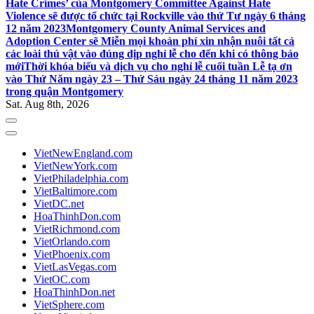
Hate Crimes’ của Montgomery Committee Against Hate
Violence sẽ được tổ chức tại Rockville vào thứ Tư ngày 6 tháng
12 năm 2023
Montgomery County Animal Services and
Adoption Center sẽ Miễn mọi khoản phí xin nhận nuôi tất cả
các loài thú vật vào đúng dịp nghỉ lễ cho đến khi có thông báo
mới
Thời khóa biểu và dịch vụ cho nghỉ lễ cuối tuần Lễ tạ ơn
vào Thứ Năm ngày 23 – Thứ Sáu ngày 24 tháng 11 năm 2023
trong quận Montgomery
Sat. Aug 8th, 2026
VietNewEngland.com
VietNewYork.com
VietPhiladelphia.com
VietBaltimore.com
VietDC.net
HoaThinhDon.com
VietRichmond.com
VietOrlando.com
VietPhoenix.com
VietLasVegas.com
VietOC.com
HoaThinhDon.net
VietSphere.com