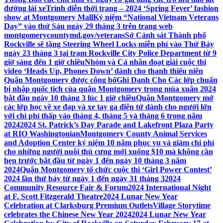
đường lái xe
Trình diễn thời trang – 2024 ‘Spring Fever’ fashion
show at Montgomery Mall
Kỷ niệm “National Vietnam Veterans
Day” vào thứ Sáu ngày 29 tháng 3 trên trang web
montgomerycountymd.gov/veterans
Sở Cảnh sát Thành phố
Rockville sẽ tặng Steering Wheel Locks miễn phí vào Thứ Bảy
ngày 23 tháng 3 tại trạm Rockville City Police Department từ 9
giờ sáng đến 1 giờ chiều
Nhóm và Cá nhân đoạt giải cuộc thi
video ‘Heads Up, Phones Down’ dành cho thanh thiếu niên
Quận Montgomery được công bố
Ghi Danh Cho Các lớp chuẩn
bị nhập quốc tịch của quận Montgomery trong mùa xuân 2024
bắt đầu ngày 10 tháng 3 lúc 1 giờ chiều
Quận Montgomery mở
các lớp học về xe đạp và xe tay ga điện tử dành cho người lớn
với chi phí thấp vào tháng 4, tháng 5 và tháng 6 trong năm
2024
2024 St. Patrick’s Day Parade and Lakefront Plaza Party
at RIO Washingtonian
Montgomery County Animal Services
and Adoption Center kỷ niệm 10 năm phục vụ và giảm chi phí
cho những người nuôi thú cưng mới xuống $10 mà không cần
hẹn trước bắt đầu từ ngày 1 đến ngày 10 tháng 3 năm
2024
Quận Montgomery tổ chức cuộc thi ‘Girl Power Contest’
2024 lần thứ bảy từ ngày 1 đến ngày 31 tháng 3
2024
Community Resource Fair & Forum
2024 International Night
at F. Scott Fitzgerald Theatre
2024 Lunar New Year
Celebration at Clarksburg Premium Outlets
Village Storytime
celebrates the Chinese New Year 2024
2024 Lunar New Year