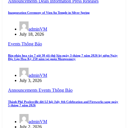
Announcements
Deals
Information
Press Releases
Inauguration Ceremony of Vien An Temple in Silver Spring
adminVM
July 18, 2026
Events
Thông Báo
Bắn pháo hoa vào 7 giờ 30 tối thứ Sáu ngày 3 tháng 7 năm 2026 kỷ niệm Ngày
Độc Lập Hoa Kỳ 250 năm tại quận Montgomery
adminVM
July 3, 2026
Announcements
Events
Thông Báo
Thành Phố Poolesville dời Lễ hội July 4th Celebration and Fireworks sang ngày
5 tháng 7 năm 2026
adminVM
July 2, 2026