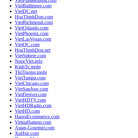
VietPhiladelphia.com
VietBaltimore.com
VietDC.net
HoaThinhDon.com
VietRichmond.com
VietOrlando.com
VietPhoenix.com
VietLasVegas.com
VietOC.com
HoaThinhDon.net
VietSphere.com
NuocViet.info
KinhTe.mobi
ThiTruong.mobi
VietTampa.com
VietChicago.com
VietSanJose.com
VietDenver.com
VietHDTV.com
VietHDRadio.com
VietHD.com
HanoiEcommerce.com
VirtualSaigon.com
Asian-Gourmet.com
XuHue.com