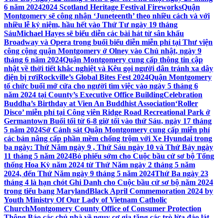
6 năm 2024
2024 Scotland Heritage Festival Fireworks
Quận
Montgomery sẽ công nhận ‘Juneteenth’ theo nhiều cách và với
nhiều lễ kỷ niệm, hầu hết vào Thứ Tư ngày 19 tháng
Sáu
Michael Hayes sẽ biểu diễn các bài hát từ sân khấu
Broadway và Opera trong buổi biểu diễn miễn phí tại Thư viện
công cộng quận Montgomery ở Olney vào Chủ nhật, ngày 9
tháng 6 năm 2024
Quận Montgomery cung cấp thông tin cập
nhật về thời tiết khắc nghiệt và Kêu gọi người dân tránh xa dây
điện bị rơi
Rockville’s Global Bites Fest 2024
Quận Montgomery
tổ chức buổi mở cửa cho người tìm việc vào ngày 5 tháng 6
năm 2024 tại County’s Executive Office Building
Celebration
Buddha’s Birthday at Vien An Buddhist Association
‘Roller
Disco’ miễn phí tại Công viên Ridge Road Recreational Park ở
Germantown Buổi tối từ 6-8 giờ tối vào thứ Sáu, ngày 17 tháng
5 năm 2024
Sở Cảnh sát Quận Montgomery cung cấp miễn phí
các bản nâng cấp phần mềm chống trộm với Xe Hyundai trong
ba ngày: Thứ Năm ngày 9 , Thứ Sáu ngày 10 và Thứ Bảy ngày
11 tháng 5 năm 2024
Bỏ phiếu sớm cho Cuộc bầu cử sơ bộ Tổng
thống Hoa Kỳ năm 2024 từ Thứ Năm ngày 2 tháng 5 năm
2024, đến Thứ Năm ngày 9 tháng 5 năm 2024
Thứ Ba ngày 23
tháng 4 là hạn chót Ghi Danh cho Cuộc bầu cử sơ bộ năm 2024
trong tiểu bang Maryland
Black April Commemoration 2024 by
Youth Ministry Of Our Lady of Vietnam Catholic
Church
Montgomery County Office of Consumer Protection
Thông Báo các chủ nhà về nguy cơ gia tăng các trò lừa đảo lát