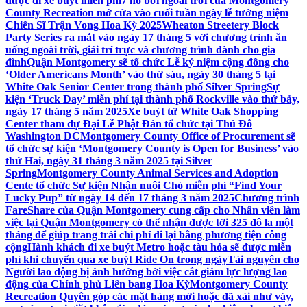
được đi xe buýt miễn phí
7 hồ bơi ngoài trời của Montgomery
County Recreation mở cửa vào cuối tuần ngày lễ tưởng niệm
Chiến Sĩ Trận Vong Hoa Kỳ 2025
Wheaton Streetery Block
Party Series ra mắt vào ngày 17 tháng 5 với chương trình ăn
uống ngoài trời, giải trí trực và chương trình dành cho gia
đình
Quận Montgomery sẽ tổ chức Lễ kỷ niệm cộng đồng cho
‘Older Americans Month’ vào thứ sáu, ngày 30 tháng 5 tại
White Oak Senior Center trong thành phố Silver Spring
Sự
kiện ‘Truck Day’ miễn phí tại thành phố Rockville vào thứ bảy,
ngày 17 tháng 5 năm 2025
Xe buýt từ White Oak Shopping
Center tham dự Đại Lễ Phật Đản tổ chức tại Thủ Đô
Washington DC
Montgomery County Office of Procurement sẽ
tổ chức sự kiện ‘Montgomery County is Open for Business’ vào
thứ Hai, ngày 31 tháng 3 năm 2025 tại Silver
Spring
Montgomery County Animal Services and Adoption
Cente tổ chức Sự kiện Nhận nuôi Chó miễn phí “Find Your
Lucky Pup” từ ngày 14 đến 17 tháng 3 năm 2025
Chương trình
FareShare của Quận Montgomery cung cấp cho Nhân viên làm
việc tại Quận Montgomery có thể nhận được tới 325 đô la một
tháng để giúp trang trải chi phí đi lại bằng phương tiện công
cộng
Hành khách đi xe buýt Metro hoặc tàu hỏa sẽ được miễn
phí khi chuyển qua xe buýt Ride On trong ngày
Tài nguyên cho
Người lao động bị ảnh hưởng bởi việc cắt giảm lực lượng lao
động của Chính phủ Liên bang Hoa Kỳ
Montgomery County
Recreation Quyên góp các mặt hàng mới hoặc đã xài như váy,