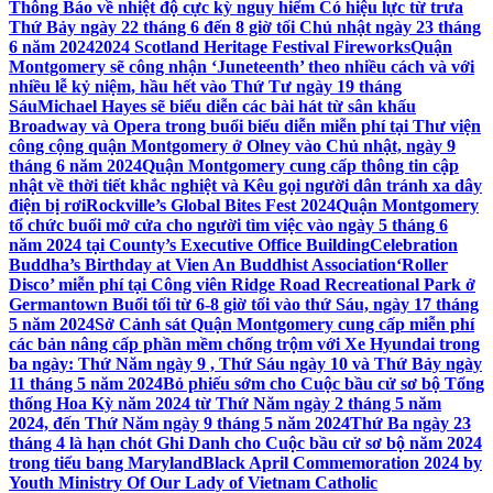
Thông Báo về nhiệt độ cực kỳ nguy hiểm Có hiệu lực từ trưa
Thứ Bảy ngày 22 tháng 6 đến 8 giờ tối Chủ nhật ngày 23 tháng
6 năm 2024
2024 Scotland Heritage Festival Fireworks
Quận
Montgomery sẽ công nhận ‘Juneteenth’ theo nhiều cách và với
nhiều lễ kỷ niệm, hầu hết vào Thứ Tư ngày 19 tháng
Sáu
Michael Hayes sẽ biểu diễn các bài hát từ sân khấu
Broadway và Opera trong buổi biểu diễn miễn phí tại Thư viện
công cộng quận Montgomery ở Olney vào Chủ nhật, ngày 9
tháng 6 năm 2024
Quận Montgomery cung cấp thông tin cập
nhật về thời tiết khắc nghiệt và Kêu gọi người dân tránh xa dây
điện bị rơi
Rockville’s Global Bites Fest 2024
Quận Montgomery
tổ chức buổi mở cửa cho người tìm việc vào ngày 5 tháng 6
năm 2024 tại County’s Executive Office Building
Celebration
Buddha’s Birthday at Vien An Buddhist Association
‘Roller
Disco’ miễn phí tại Công viên Ridge Road Recreational Park ở
Germantown Buổi tối từ 6-8 giờ tối vào thứ Sáu, ngày 17 tháng
5 năm 2024
Sở Cảnh sát Quận Montgomery cung cấp miễn phí
các bản nâng cấp phần mềm chống trộm với Xe Hyundai trong
ba ngày: Thứ Năm ngày 9 , Thứ Sáu ngày 10 và Thứ Bảy ngày
11 tháng 5 năm 2024
Bỏ phiếu sớm cho Cuộc bầu cử sơ bộ Tổng
thống Hoa Kỳ năm 2024 từ Thứ Năm ngày 2 tháng 5 năm
2024, đến Thứ Năm ngày 9 tháng 5 năm 2024
Thứ Ba ngày 23
tháng 4 là hạn chót Ghi Danh cho Cuộc bầu cử sơ bộ năm 2024
trong tiểu bang Maryland
Black April Commemoration 2024 by
Youth Ministry Of Our Lady of Vietnam Catholic