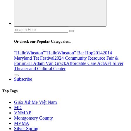
Search
for:
Or check our Popular Categories...
“HalloWheaton”
“HalloWheaton” Bar Hop
2014
2014
Maryland Tet Festival
2024 Community Resource Fair &
Forum
311
Adam Văn Grack
Affordable Care Act
AFI Silver
Theater and Cultural Center
Subscribe
Top Tags
Giáo Xứ Mẹ Việt Nam
MD
VNMAP
Montgomery County
MVMA
Silver Spring