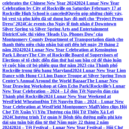
celebrates the Chinese New Year 2024
2024 Lunar New Year
Celebration by City of Rockville on Saturday February 17 at
Rockville High School is canceled
Quyên góp những chiếc váy,
bộ vest và phụ kiện đã sử dụng hay đồ mới cho ‘Project Prom
Dress’ 2024
Các events cho Ngày lễ tình nhân ở Downtown
Silver Spring và Silver Spring Arts and Entertainment
District
Cuộc thi video ‘Heads Up, Phones Dow’ của
Montgomery County Department of Transportation dành cho
thanh thiếu niên chấp nhận bài gửi đến hết ngày 29 tháng 2
năm 2024
2024 Lunar New Year Celebration at Kensington
Park Library
The City of Rockville Board of Supervisors of
Elections sẽ tổ chức diễn đàn thứ hai sau bầu cử để thảo luận
về cuộc bầu cử bỏ phiếu qua thư năm 2023 của Thành phố
Rockville trong tiểu bang Maryland
2024 Lunar New Year Lion
Dance with Hung Ci Lion Dance Troupe at Silver Spring Town
Center’s Annual Around the World Bazaar
The Lunar New
Year Drawing Workshop at Glen Echo Park!
Rockville’s Lunar
New Year Celebration – 2024 – Lễ đón Tết Nguyên đán của
Thành phố Rockville
2024 Lunar New Year Weekend at
WestField Wheaton
Đón Tết Nguyên Đán – 2024 – Lunar New
Year Celebration at WestField Montgomery Mall
Video clips Hội
Chợ Tết Xuân Vị Yêu Thương của Hội Từ Thiện Xá Lợi
2024
Chương trình Tự quản lý Bệnh tiểu đường miễn phí kéo
dài sáu tuần bắt đầu từ thứ Năm ngày 22 tháng 2 năm
2024
2024 – Tết Festival – Lunar New Year Festival – Hội Chợ