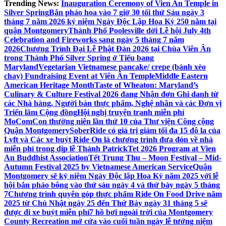
Trending News:
Inauguration Ceremony of Vien An Temple in
Silver Spring
Bắn pháo hoa vào 7 giờ 30 tối thứ Sáu ngày 3
tháng 7 năm 2026 kỷ niệm Ngày Độc Lập Hoa Kỳ 250 năm tại
quận Montgomery
Thành Phố Poolesville dời Lễ hội July 4th
Celebration and Fireworks sang ngày 5 tháng 7 năm
2026
Chương Trình Đại Lễ Phật Đản 2026 tại Chùa Viên Ân
trong Thành Phố Silver Spring ở Tiểu bang
Maryland
Vegetarian Vietnamese pancake/ crepe (bánh xèo
chay) Fundraising Event at Viên Ân Temple
Middle Eastern
American Heritage Month
Taste of Wheaton: Maryland’s
Culinary & Culture Festival 2026 đang Nhận đơn Ghi danh từ
các Nhà hàng, Người bán thực phẩm, Nghệ nhân và các Đơn vị
Triển lãm Cộng đồng
Hội nghị truyện tranh miễn phí
MoComCon thường niên lần thứ 10 của Thư viện Công cộng
Quận Montgomery
SoberRide có giá trị giảm tối đa 15 đô la của
Lyft và Các xe buýt Ride On là chương trình đưa đón về nhà
miễn phí trong dịp lễ Thánh Patrick
Tet 2026 Program at Vien
An Buddhist Association
Tết Trung Thu – Moon Festival – Mid-
Autumn Festival 2025 by Vietnamese American Service
Quận
Montgomery sẽ kỷ niệm Ngày Độc lập Hoa Kỳ năm 2025 với lễ
hội bắn pháo bông vào thứ sáu ngày 4 và thứ bảy ngày 5 tháng
7
Chương trình quyên góp thực phẩm Ride On Food Drive năm
2025 từ Chủ Nhật ngày 25 đến Thứ Bảy ngày 31 tháng 5 sẽ
được đi xe buýt miễn phí
7 hồ bơi ngoài trời của Montgomery
County Recreation mở cửa vào cuối tuần ngày lễ tưởng niệm