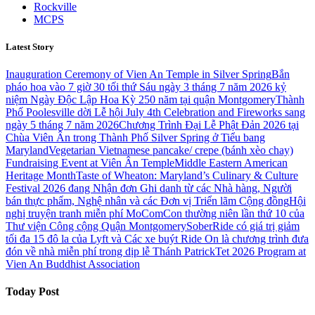
Rockville
MCPS
Latest Story
Inauguration Ceremony of Vien An Temple in Silver Spring
Bắn
pháo hoa vào 7 giờ 30 tối thứ Sáu ngày 3 tháng 7 năm 2026 kỷ
niệm Ngày Độc Lập Hoa Kỳ 250 năm tại quận Montgomery
Thành
Phố Poolesville dời Lễ hội July 4th Celebration and Fireworks sang
ngày 5 tháng 7 năm 2026
Chương Trình Đại Lễ Phật Đản 2026 tại
Chùa Viên Ân trong Thành Phố Silver Spring ở Tiểu bang
Maryland
Vegetarian Vietnamese pancake/ crepe (bánh xèo chay)
Fundraising Event at Viên Ân Temple
Middle Eastern American
Heritage Month
Taste of Wheaton: Maryland’s Culinary & Culture
Festival 2026 đang Nhận đơn Ghi danh từ các Nhà hàng, Người
bán thực phẩm, Nghệ nhân và các Đơn vị Triển lãm Cộng đồng
Hội
nghị truyện tranh miễn phí MoComCon thường niên lần thứ 10 của
Thư viện Công cộng Quận Montgomery
SoberRide có giá trị giảm
tối đa 15 đô la của Lyft và Các xe buýt Ride On là chương trình đưa
đón về nhà miễn phí trong dịp lễ Thánh Patrick
Tet 2026 Program at
Vien An Buddhist Association
Today Post