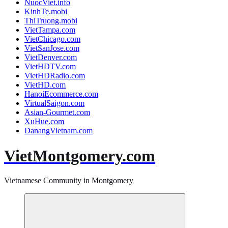
NuocViet.info
KinhTe.mobi
ThiTruong.mobi
VietTampa.com
VietChicago.com
VietSanJose.com
VietDenver.com
VietHDTV.com
VietHDRadio.com
VietHD.com
HanoiEcommerce.com
VirtualSaigon.com
Asian-Gourmet.com
XuHue.com
DanangVietnam.com
VietMontgomery.com
Vietnamese Community in Montgomery