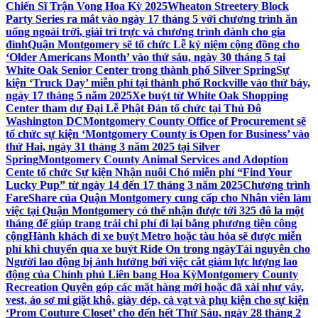
Chiến Sĩ Trận Vong Hoa Kỳ 2025
Wheaton Streetery Block
Party Series ra mắt vào ngày 17 tháng 5 với chương trình ăn
uống ngoài trời, giải trí trực và chương trình dành cho gia
đình
Quận Montgomery sẽ tổ chức Lễ kỷ niệm cộng đồng cho
‘Older Americans Month’ vào thứ sáu, ngày 30 tháng 5 tại
White Oak Senior Center trong thành phố Silver Spring
Sự
kiện ‘Truck Day’ miễn phí tại thành phố Rockville vào thứ bảy,
ngày 17 tháng 5 năm 2025
Xe buýt từ White Oak Shopping
Center tham dự Đại Lễ Phật Đản tổ chức tại Thủ Đô
Washington DC
Montgomery County Office of Procurement sẽ
tổ chức sự kiện ‘Montgomery County is Open for Business’ vào
thứ Hai, ngày 31 tháng 3 năm 2025 tại Silver
Spring
Montgomery County Animal Services and Adoption
Cente tổ chức Sự kiện Nhận nuôi Chó miễn phí “Find Your
Lucky Pup” từ ngày 14 đến 17 tháng 3 năm 2025
Chương trình
FareShare của Quận Montgomery cung cấp cho Nhân viên làm
việc tại Quận Montgomery có thể nhận được tới 325 đô la một
tháng để giúp trang trải chi phí đi lại bằng phương tiện công
cộng
Hành khách đi xe buýt Metro hoặc tàu hỏa sẽ được miễn
phí khi chuyển qua xe buýt Ride On trong ngày
Tài nguyên cho
Người lao động bị ảnh hưởng bởi việc cắt giảm lực lượng lao
động của Chính phủ Liên bang Hoa Kỳ
Montgomery County
Recreation Quyên góp các mặt hàng mới hoặc đã xài như váy,
vest, áo sơ mi giặt khô, giày dép, cà vạt và phụ kiện cho sự kiện
‘Prom Couture Closet’ cho đến hết Thứ Sáu, ngày 28 tháng 2