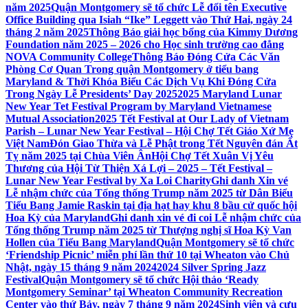
năm 2025
Quận Montgomery sẽ tổ chức Lễ đổi tên Executive
Office Building qua Isiah “Ike” Leggett vào Thứ Hai, ngày 24
tháng 2 năm 2025
Thông Báo giải học bổng của Kimmy Dương
Foundation năm 2025 – 2026 cho Học sinh trường cao đẳng
NOVA Community College
Thông Báo Đóng Cửa Các Văn
Phòng Cơ Quan Trong quận Montgomery ở tiểu bang
Maryland & Thời Khóa Biểu Các Dịch Vụ Khi Đóng Cửa
Trong Ngày Lễ Presidents’ Day 2025
2025 Maryland Lunar
New Year Tet Festival Program by Maryland Vietnamese
Mutual Association
2025 Tết Festival at Our Lady of Vietnam
Parish – Lunar New Year Festival – Hội Chợ Tết Giáo Xứ Mẹ
Việt Nam
Đón Giao Thừa và Lễ Phật trong Tết Nguyên đán Ất
Tỵ năm 2025 tại Chùa Viên Ân
Hội Chợ Tết Xuân Vị Yêu
Thương của Hội Từ Thiện Xá Lợi – 2025 – Tết Festival –
Lunar New Year Festival by Xa Loi Charity
Ghi danh Xin vé
Lễ nhậm chức của Tổng thống Trump năm 2025 từ Dân Biểu
Tiểu Bang Jamie Raskin tại địa hạt hay khu 8 bầu cử quốc hội
Hoa Kỳ của Maryland
Ghi danh xin vé đi coi Lễ nhậm chức của
Tổng thống Trump năm 2025 từ Thượng nghị sĩ Hoa Kỳ Van
Hollen của Tiểu Bang Maryland
Quận Montgomery sẽ tổ chức
‘Friendship Picnic’ miễn phí lần thứ 10 tại Wheaton vào Chủ
Nhật, ngày 15 tháng 9 năm 2024
2024 Silver Spring Jazz
Festival
Quận Montgomery sẽ tổ chức Hội thảo ‘Ready
Montgomery Seminar’ tại Wheaton Community Recreation
Center vào thứ Bảy, ngày 7 tháng 9 năm 2024
Sinh viên và cựu