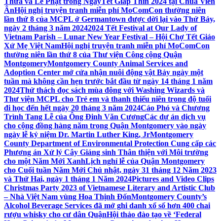
Thừa và Lễ Phật trong NgàyTết Giáp Thìn 2024 tại Chùa Viên
Ân
Hội nghị truyện tranh miễn phí MoComCon thường niên
lần thứ 8 của MCPL ở Germantown được dời lại vào Thứ Bảy,
ngày 2 tháng 3 năm 2024
2024 Tết Festival at Our Lady of
Vietnam Parish – Lunar New Year Festival – Hội Chợ Tết Giáo
Xứ Mẹ Việt Nam
Hội nghị truyện tranh miễn phí MoComCon
thường niên lần thứ 8 của Thư viện Công cộng Quận
Montgomery
Montgomery County Animal Services and
Adoption Center mở cửa nhận nuôi động vật Bảy ngày một
tuần mà không cần hẹn trước bắt đầu từ ngày 14 tháng 1 năm
2024
Thử thách đọc sách mùa đông với Washing Wizards và
Thư viện MCPL cho Trẻ em và thanh thiếu niên trong độ tuổi
đi học đến hết ngày 20 tháng 3 năm 2024
Cáo Phó và Chương
Trình Tang Lễ của Ông Đinh Văn Cương
Các dự án dịch vụ
cho cộng đồng hàng năm trong Quận Montgomery vào ngày
ngày lễ kỷ niệm Dr. Martin Luther King, Jr
Montgomery
County Department of Environmental Protection Cung cấp các
Phương án Xử lý Cây Giáng sinh Thân thiện với Môi trường
cho một Năm Mới Xanh
Lịch nghỉ lễ của Quận Montgomery
cho Cuối tuần Năm Mới Chủ nhật, ngày 31 tháng 12 Năm 2023
và Thứ Hai, ngày 1 tháng 1 Năm 2024
Pictures and Video Clips
Christmas Party 2023 of Vietnamese Literary and Artistic Club
– Nhà Việt Nam vùng Hoa Thịnh Đốn
Montgomery County’s
Alcohol Beverage Services đã mở ghi danh xổ số hơn 400 chai
rượu whisky cho cư dân Quận
Hội thảo đào tạo về ‘Federal