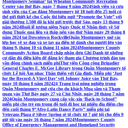
Montgomery Seminar’ tại Wheaton Community Recreation
Center vào thứ Bảy, ngày 7 tháng 9 năm 2024
Sinh viên và cựu
sinh viên của Cao đẳng Montgomery từ 18 tuổi đến 25 tuổi có
thể gửi thiết kế cho Cuộc thi biểu ngữ “Promote the Vote” với
giải thưởng 1.500 đô la khi gửi trước thứ Sáu, ngày 13 tháng 9
năm 2024
Buổi lễ tưởng niệm Ngày Quốc tế Nhận thức về Sử
dụng Thuốc quá liều và thắp nến vào thứ Năm ngày 29 tháng 8
năm 2024 tại Downtown Rockville
Quận Montgomery mở các
lớp học về xe đạp và xe tay ga điện tử dành cho người lớn vào
tháng 9, tháng 10 và tháng 11 năm 2024
Montgomery County
Community Action Board chấp nhận đơn Ghi Danh từ những
cư dân đủ điều kiện để đăng ký tham gia Chương trình đào tạo
vận động chính sách miễn phí
Thư viện Công cộng Brigadier
General Charles E. McGee Library trọng Quận Montgomery tổ
chức Lễ hội Âm nhạc Thân thiện với Gia đình, Miễn phí ‘Just
for the Record-A Vinyl Day’ với Johnny Juice vào Thứ Bảy,
ngày 10 tháng 8 năm 2024
24 Trang trại nông nghiệp trong
Quận Montgomery mở cửa cho du khách Mua sắm và Tham
quan vào Thứ Bảy ngày 27 và Chủ Nhật, ngày 28 tháng 7 năm
2024
Quận Montgomery cung cấp vắc-xin ‘Back-to-School’’
miễn phí cho trẻ em trong độ tuổi đi học tại nhiều địa điểm cho
đến cuối tháng 9
“Afro-Latin Dance Party” miễn phí tại
Veterans Plaza ở Silver Spring sẽ tổ chức từ 7 giờ tối cho đến 9
giờ tối vào ngày 16 tháng 7 năm 2024
Montgomery County
Office of Emergency Management and Homeland Security