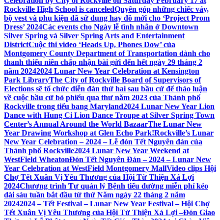
Celebration by City of Rockville on Saturday February 17 at
Rockville High School is canceled
Quyên góp những chiếc váy,
bộ vest và phụ kiện đã sử dụng hay đồ mới cho ‘Project Prom
Dress’ 2024
Các events cho Ngày lễ tình nhân ở Downtown
Silver Spring và Silver Spring Arts and Entertainment
District
Cuộc thi video ‘Heads Up, Phones Dow’ của
Montgomery County Department of Transportation dành cho
thanh thiếu niên chấp nhận bài gửi đến hết ngày 29 tháng 2
năm 2024
2024 Lunar New Year Celebration at Kensington
Park Library
The City of Rockville Board of Supervisors of
Elections sẽ tổ chức diễn đàn thứ hai sau bầu cử để thảo luận
về cuộc bầu cử bỏ phiếu qua thư năm 2023 của Thành phố
Rockville trong tiểu bang Maryland
2024 Lunar New Year Lion
Dance with Hung Ci Lion Dance Troupe at Silver Spring Town
Center’s Annual Around the World Bazaar
The Lunar New
Year Drawing Workshop at Glen Echo Park!
Rockville’s Lunar
New Year Celebration – 2024 – Lễ đón Tết Nguyên đán của
Thành phố Rockville
2024 Lunar New Year Weekend at
WestField Wheaton
Đón Tết Nguyên Đán – 2024 – Lunar New
Year Celebration at WestField Montgomery Mall
Video clips Hội
Chợ Tết Xuân Vị Yêu Thương của Hội Từ Thiện Xá Lợi
2024
Chương trình Tự quản lý Bệnh tiểu đường miễn phí kéo
dài sáu tuần bắt đầu từ thứ Năm ngày 22 tháng 2 năm
2024
2024 – Tết Festival – Lunar New Year Festival – Hội Chợ
Tết Xuân Vị Yêu Thương của Hội Từ Thiện Xá Lợi –
Đón Giao