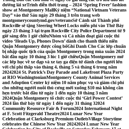
đường lái xe
Trình diễn thời trang – 2024 ‘Spring Fever’ fashion
show at Montgomery Mall
Kỷ niệm “National Vietnam Veterans
Day” vào thứ Sáu ngày 29 tháng 3 trên trang web
montgomerycountymd.gov/veterans
Sở Cảnh sát Thành phố
Rockville sẽ tặng Steering Wheel Locks miễn phí vào Thứ Bảy
ngày 23 tháng 3 tại trạm Rockville City Police Department từ 9
giờ sáng đến 1 giờ chiều
Nhóm và Cá nhân đoạt giải cuộc thi
video ‘Heads Up, Phones Down’ dành cho thanh thiếu niên
Quận Montgomery được công bố
Ghi Danh Cho Các lớp chuẩn
bị nhập quốc tịch của quận Montgomery trong mùa xuân 2024
bắt đầu ngày 10 tháng 3 lúc 1 giờ chiều
Quận Montgomery mở
các lớp học về xe đạp và xe tay ga điện tử dành cho người lớn
với chi phí thấp vào tháng 4, tháng 5 và tháng 6 trong năm
2024
2024 St. Patrick’s Day Parade and Lakefront Plaza Party
at RIO Washingtonian
Montgomery County Animal Services
and Adoption Center kỷ niệm 10 năm phục vụ và giảm chi phí
cho những người nuôi thú cưng mới xuống $10 mà không cần
hẹn trước bắt đầu từ ngày 1 đến ngày 10 tháng 3 năm
2024
Quận Montgomery tổ chức cuộc thi ‘Girl Power Contest’
2024 lần thứ bảy từ ngày 1 đến ngày 31 tháng 3
2024
Community Resource Fair & Forum
2024 International Night
at F. Scott Fitzgerald Theatre
2024 Lunar New Year
Celebration at Clarksburg Premium Outlets
Village Storytime
celebrates the Chinese New Year 2024
2024 Lunar New Year