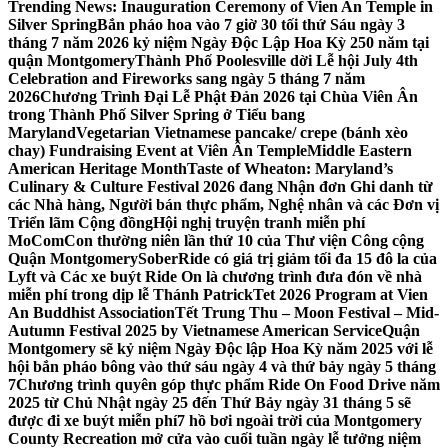
Trending News:
Inauguration Ceremony of Vien An Temple in
Silver Spring
Bắn pháo hoa vào 7 giờ 30 tối thứ Sáu ngày 3
tháng 7 năm 2026 kỷ niệm Ngày Độc Lập Hoa Kỳ 250 năm tại
quận Montgomery
Thành Phố Poolesville dời Lễ hội July 4th
Celebration and Fireworks sang ngày 5 tháng 7 năm
2026
Chương Trình Đại Lễ Phật Đản 2026 tại Chùa Viên Ân
trong Thành Phố Silver Spring ở Tiểu bang
Maryland
Vegetarian Vietnamese pancake/ crepe (bánh xèo
chay) Fundraising Event at Viên Ân Temple
Middle Eastern
American Heritage Month
Taste of Wheaton: Maryland’s
Culinary & Culture Festival 2026 đang Nhận đơn Ghi danh từ
các Nhà hàng, Người bán thực phẩm, Nghệ nhân và các Đơn vị
Triển lãm Cộng đồng
Hội nghị truyện tranh miễn phí
MoComCon thường niên lần thứ 10 của Thư viện Công cộng
Quận Montgomery
SoberRide có giá trị giảm tối đa 15 đô la của
Lyft và Các xe buýt Ride On là chương trình đưa đón về nhà
miễn phí trong dịp lễ Thánh Patrick
Tet 2026 Program at Vien
An Buddhist Association
Tết Trung Thu – Moon Festival – Mid-
Autumn Festival 2025 by Vietnamese American Service
Quận
Montgomery sẽ kỷ niệm Ngày Độc lập Hoa Kỳ năm 2025 với lễ
hội bắn pháo bông vào thứ sáu ngày 4 và thứ bảy ngày 5 tháng
7
Chương trình quyên góp thực phẩm Ride On Food Drive năm
2025 từ Chủ Nhật ngày 25 đến Thứ Bảy ngày 31 tháng 5 sẽ
được đi xe buýt miễn phí
7 hồ bơi ngoài trời của Montgomery
County Recreation mở cửa vào cuối tuần ngày lễ tưởng niệm