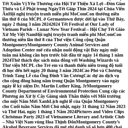
Tết Xuân Vị Yêu Thương của Hội Từ Thiện Xá Lợi –
Đón Giao
Thừa và Lễ Phật trong NgàyTết Giáp Thìn 2024 tại Chùa Viên
Ân
Hội nghị truyện tranh miễn phí MoComCon thường niên
lần thứ 8 của MCPL ở Germantown được dời lại vào Thứ Bảy,
ngày 2 tháng 3 năm 2024
2024 Tết Festival at Our Lady of
Vietnam Parish – Lunar New Year Festival – Hội Chợ Tết Giáo
Xứ Mẹ Việt Nam
Hội nghị truyện tranh miễn phí MoComCon
thường niên lần thứ 8 của Thư viện Công cộng Quận
Montgomery
Montgomery County Animal Services and
Adoption Center mở cửa nhận nuôi động vật Bảy ngày một
tuần mà không cần hẹn trước bắt đầu từ ngày 14 tháng 1 năm
2024
Thử thách đọc sách mùa đông với Washing Wizards và
Thư viện MCPL cho Trẻ em và thanh thiếu niên trong độ tuổi
đi học đến hết ngày 20 tháng 3 năm 2024
Cáo Phó và Chương
Trình Tang Lễ của Ông Đinh Văn Cương
Các dự án dịch vụ
cho cộng đồng hàng năm trong Quận Montgomery vào ngày
ngày lễ kỷ niệm Dr. Martin Luther King, Jr
Montgomery
County Department of Environmental Protection Cung cấp các
Phương án Xử lý Cây Giáng sinh Thân thiện với Môi trường
cho một Năm Mới Xanh
Lịch nghỉ lễ của Quận Montgomery
cho Cuối tuần Năm Mới Chủ nhật, ngày 31 tháng 12 Năm 2023
và Thứ Hai, ngày 1 tháng 1 Năm 2024
Pictures and Video Clips
Christmas Party 2023 of Vietnamese Literary and Artistic Club
– Nhà Việt Nam vùng Hoa Thịnh Đốn
Montgomery County’s
Alcohol Beverage Services đã mở ghi danh xổ số hơn 400 chai