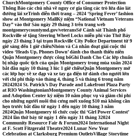
Church
Montgomery County Office of Consumer Protection
Thông Báo các chủ nhà về nguy cơ gia tăng các trò lừa đảo lát
đường lái xe
Trình diễn thời trang – 2024 ‘Spring Fever’ fashion
show at Montgomery Mall
Kỷ niệm “National Vietnam Veterans
Day” vào thứ Sáu ngày 29 tháng 3 trên trang web
montgomerycountymd.gov/veterans
Sở Cảnh sát Thành phố
Rockville sẽ tặng Steering Wheel Locks miễn phí vào Thứ Bảy
ngày 23 tháng 3 tại trạm Rockville City Police Department từ 9
giờ sáng đến 1 giờ chiều
Nhóm và Cá nhân đoạt giải cuộc thi
video ‘Heads Up, Phones Down’ dành cho thanh thiếu niên
Quận Montgomery được công bố
Ghi Danh Cho Các lớp chuẩn
bị nhập quốc tịch của quận Montgomery trong mùa xuân 2024
bắt đầu ngày 10 tháng 3 lúc 1 giờ chiều
Quận Montgomery mở
các lớp học về xe đạp và xe tay ga điện tử dành cho người lớn
với chi phí thấp vào tháng 4, tháng 5 và tháng 6 trong năm
2024
2024 St. Patrick’s Day Parade and Lakefront Plaza Party
at RIO Washingtonian
Montgomery County Animal Services
and Adoption Center kỷ niệm 10 năm phục vụ và giảm chi phí
cho những người nuôi thú cưng mới xuống $10 mà không cần
hẹn trước bắt đầu từ ngày 1 đến ngày 10 tháng 3 năm
2024
Quận Montgomery tổ chức cuộc thi ‘Girl Power Contest’
2024 lần thứ bảy từ ngày 1 đến ngày 31 tháng 3
2024
Community Resource Fair & Forum
2024 International Night
at F. Scott Fitzgerald Theatre
2024 Lunar New Year
Celebration at Clarksburg Premium Outlets
Village Storytime