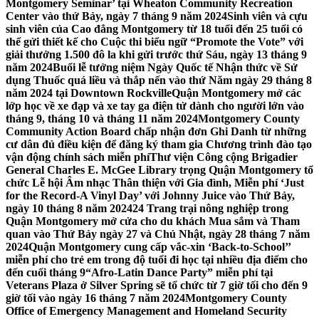
Montgomery Seminar’ tại Wheaton Community Recreation
Center vào thứ Bảy, ngày 7 tháng 9 năm 2024
Sinh viên và cựu
sinh viên của Cao đẳng Montgomery từ 18 tuổi đến 25 tuổi có
thể gửi thiết kế cho Cuộc thi biểu ngữ “Promote the Vote” với
giải thưởng 1.500 đô la khi gửi trước thứ Sáu, ngày 13 tháng 9
năm 2024
Buổi lễ tưởng niệm Ngày Quốc tế Nhận thức về Sử
dụng Thuốc quá liều và thắp nến vào thứ Năm ngày 29 tháng 8
năm 2024 tại Downtown Rockville
Quận Montgomery mở các
lớp học về xe đạp và xe tay ga điện tử dành cho người lớn vào
tháng 9, tháng 10 và tháng 11 năm 2024
Montgomery County
Community Action Board chấp nhận đơn Ghi Danh từ những
cư dân đủ điều kiện để đăng ký tham gia Chương trình đào tạo
vận động chính sách miễn phí
Thư viện Công cộng Brigadier
General Charles E. McGee Library trọng Quận Montgomery tổ
chức Lễ hội Âm nhạc Thân thiện với Gia đình, Miễn phí ‘Just
for the Record-A Vinyl Day’ với Johnny Juice vào Thứ Bảy,
ngày 10 tháng 8 năm 2024
24 Trang trại nông nghiệp trong
Quận Montgomery mở cửa cho du khách Mua sắm và Tham
quan vào Thứ Bảy ngày 27 và Chủ Nhật, ngày 28 tháng 7 năm
2024
Quận Montgomery cung cấp vắc-xin ‘Back-to-School’’
miễn phí cho trẻ em trong độ tuổi đi học tại nhiều địa điểm cho
đến cuối tháng 9
“Afro-Latin Dance Party” miễn phí tại
Veterans Plaza ở Silver Spring sẽ tổ chức từ 7 giờ tối cho đến 9
giờ tối vào ngày 16 tháng 7 năm 2024
Montgomery County
Office of Emergency Management and Homeland Security