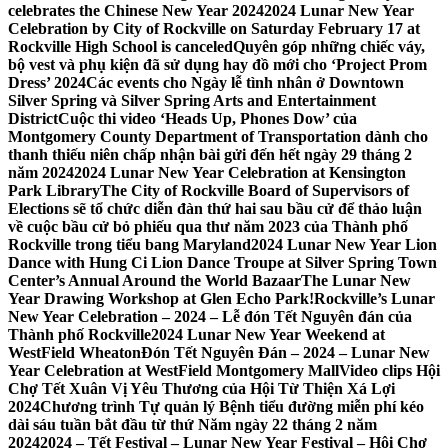
celebrates the Chinese New Year 2024
2024 Lunar New Year
Celebration by City of Rockville on Saturday February 17 at
Rockville High School is canceled
Quyên góp những chiếc váy,
bộ vest và phụ kiện đã sử dụng hay đồ mới cho ‘Project Prom
Dress’ 2024
Các events cho Ngày lễ tình nhân ở Downtown
Silver Spring và Silver Spring Arts and Entertainment
District
Cuộc thi video ‘Heads Up, Phones Dow’ của
Montgomery County Department of Transportation dành cho
thanh thiếu niên chấp nhận bài gửi đến hết ngày 29 tháng 2
năm 2024
2024 Lunar New Year Celebration at Kensington
Park Library
The City of Rockville Board of Supervisors of
Elections sẽ tổ chức diễn đàn thứ hai sau bầu cử để thảo luận
về cuộc bầu cử bỏ phiếu qua thư năm 2023 của Thành phố
Rockville trong tiểu bang Maryland
2024 Lunar New Year Lion
Dance with Hung Ci Lion Dance Troupe at Silver Spring Town
Center’s Annual Around the World Bazaar
The Lunar New
Year Drawing Workshop at Glen Echo Park!
Rockville’s Lunar
New Year Celebration – 2024 – Lễ đón Tết Nguyên đán của
Thành phố Rockville
2024 Lunar New Year Weekend at
WestField Wheaton
Đón Tết Nguyên Đán – 2024 – Lunar New
Year Celebration at WestField Montgomery Mall
Video clips Hội
Chợ Tết Xuân Vị Yêu Thương của Hội Từ Thiện Xá Lợi
2024
Chương trình Tự quản lý Bệnh tiểu đường miễn phí kéo
dài sáu tuần bắt đầu từ thứ Năm ngày 22 tháng 2 năm
2024
2024 – Tết Festival – Lunar New Year Festival – Hội Chợ