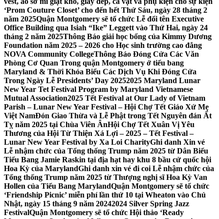
vest, áo sơ mi giặt khô, giày dép, cà vạt và phụ kiện cho sự kiện
‘Prom Couture Closet’ cho đến hết Thứ Sáu, ngày 28 tháng 2
năm 2025
Quận Montgomery sẽ tổ chức Lễ đổi tên Executive
Office Building qua Isiah “Ike” Leggett vào Thứ Hai, ngày 24
tháng 2 năm 2025
Thông Báo giải học bổng của Kimmy Dương
Foundation năm 2025 – 2026 cho Học sinh trường cao đẳng
NOVA Community College
Thông Báo Đóng Cửa Các Văn
Phòng Cơ Quan Trong quận Montgomery ở tiểu bang
Maryland & Thời Khóa Biểu Các Dịch Vụ Khi Đóng Cửa
Trong Ngày Lễ Presidents’ Day 2025
2025 Maryland Lunar
New Year Tet Festival Program by Maryland Vietnamese
Mutual Association
2025 Tết Festival at Our Lady of Vietnam
Parish – Lunar New Year Festival – Hội Chợ Tết Giáo Xứ Mẹ
Việt Nam
Đón Giao Thừa và Lễ Phật trong Tết Nguyên đán Ất
Tỵ năm 2025 tại Chùa Viên Ân
Hội Chợ Tết Xuân Vị Yêu
Thương của Hội Từ Thiện Xá Lợi – 2025 – Tết Festival –
Lunar New Year Festival by Xa Loi Charity
Ghi danh Xin vé
Lễ nhậm chức của Tổng thống Trump năm 2025 từ Dân Biểu
Tiểu Bang Jamie Raskin tại địa hạt hay khu 8 bầu cử quốc hội
Hoa Kỳ của Maryland
Ghi danh xin vé đi coi Lễ nhậm chức của
Tổng thống Trump năm 2025 từ Thượng nghị sĩ Hoa Kỳ Van
Hollen của Tiểu Bang Maryland
Quận Montgomery sẽ tổ chức
‘Friendship Picnic’ miễn phí lần thứ 10 tại Wheaton vào Chủ
Nhật, ngày 15 tháng 9 năm 2024
2024 Silver Spring Jazz
Festival
Quận Montgomery sẽ tổ chức Hội thảo ‘Ready