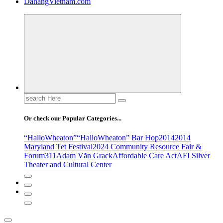
DanangVietnam.com
Search
for:
Or check our Popular Categories...
“HalloWheaton”
“HalloWheaton” Bar Hop
2014
2014
Maryland Tet Festival
2024 Community Resource Fair &
Forum
311
Adam Văn Grack
Affordable Care Act
AFI Silver
Theater and Cultural Center