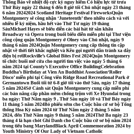
Thông Báo về nhiệt độ cực kỳ nguy hiểm Có hiệu lực từ trưa
Thứ Bảy ngày 22 tháng 6 đến 8 giờ tối Chủ nhật ngày 23 tháng
6 năm 2024
2024 Scotland Heritage Festival Fireworks
Quận
Montgomery sẽ công nhận ‘Juneteenth’ theo nhiều cách và với
nhiều lễ kỷ niệm, hầu hết vào Thứ Tư ngày 19 tháng
Sáu
Michael Hayes sẽ biểu diễn các bài hát từ sân khấu
Broadway và Opera trong buổi biểu diễn miễn phí tại Thư viện
công cộng quận Montgomery ở Olney vào Chủ nhật, ngày 9
tháng 6 năm 2024
Quận Montgomery cung cấp thông tin cập
nhật về thời tiết khắc nghiệt và Kêu gọi người dân tránh xa dây
điện bị rơi
Rockville’s Global Bites Fest 2024
Quận Montgomery
tổ chức buổi mở cửa cho người tìm việc vào ngày 5 tháng 6
năm 2024 tại County’s Executive Office Building
Celebration
Buddha’s Birthday at Vien An Buddhist Association
‘Roller
Disco’ miễn phí tại Công viên Ridge Road Recreational Park ở
Germantown Buổi tối từ 6-8 giờ tối vào thứ Sáu, ngày 17 tháng
5 năm 2024
Sở Cảnh sát Quận Montgomery cung cấp miễn phí
các bản nâng cấp phần mềm chống trộm với Xe Hyundai trong
ba ngày: Thứ Năm ngày 9 , Thứ Sáu ngày 10 và Thứ Bảy ngày
11 tháng 5 năm 2024
Bỏ phiếu sớm cho Cuộc bầu cử sơ bộ Tổng
thống Hoa Kỳ năm 2024 từ Thứ Năm ngày 2 tháng 5 năm
2024, đến Thứ Năm ngày 9 tháng 5 năm 2024
Thứ Ba ngày 23
tháng 4 là hạn chót Ghi Danh cho Cuộc bầu cử sơ bộ năm 2024
trong tiểu bang Maryland
Black April Commemoration 2024 by
Youth Ministry Of Our Lady of Vietnam Catholic