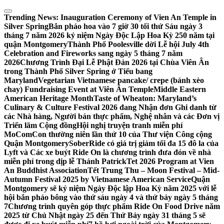
Skip
to
Trending News:
Inauguration Ceremony of Vien An Temple in
content
Silver Spring
Bắn pháo hoa vào 7 giờ 30 tối thứ Sáu ngày 3
tháng 7 năm 2026 kỷ niệm Ngày Độc Lập Hoa Kỳ 250 năm tại
quận Montgomery
Thành Phố Poolesville dời Lễ hội July 4th
Celebration and Fireworks sang ngày 5 tháng 7 năm
2026
Chương Trình Đại Lễ Phật Đản 2026 tại Chùa Viên Ân
trong Thành Phố Silver Spring ở Tiểu bang
Maryland
Vegetarian Vietnamese pancake/ crepe (bánh xèo
chay) Fundraising Event at Viên Ân Temple
Middle Eastern
American Heritage Month
Taste of Wheaton: Maryland’s
Culinary & Culture Festival 2026 đang Nhận đơn Ghi danh từ
các Nhà hàng, Người bán thực phẩm, Nghệ nhân và các Đơn vị
Triển lãm Cộng đồng
Hội nghị truyện tranh miễn phí
MoComCon thường niên lần thứ 10 của Thư viện Công cộng
Quận Montgomery
SoberRide có giá trị giảm tối đa 15 đô la của
Lyft và Các xe buýt Ride On là chương trình đưa đón về nhà
miễn phí trong dịp lễ Thánh Patrick
Tet 2026 Program at Vien
An Buddhist Association
Tết Trung Thu – Moon Festival – Mid-
Autumn Festival 2025 by Vietnamese American Service
Quận
Montgomery sẽ kỷ niệm Ngày Độc lập Hoa Kỳ năm 2025 với lễ
hội bắn pháo bông vào thứ sáu ngày 4 và thứ bảy ngày 5 tháng
7
Chương trình quyên góp thực phẩm Ride On Food Drive năm
2025 từ Chủ Nhật ngày 25 đến Thứ Bảy ngày 31 tháng 5 sẽ