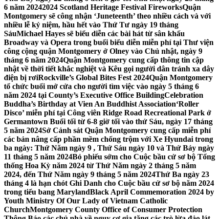
6 năm 2024
2024 Scotland Heritage Festival Fireworks
Quận
Montgomery sẽ công nhận ‘Juneteenth’ theo nhiều cách và với
nhiều lễ kỷ niệm, hầu hết vào Thứ Tư ngày 19 tháng
Sáu
Michael Hayes sẽ biểu diễn các bài hát từ sân khấu
Broadway và Opera trong buổi biểu diễn miễn phí tại Thư viện
công cộng quận Montgomery ở Olney vào Chủ nhật, ngày 9
tháng 6 năm 2024
Quận Montgomery cung cấp thông tin cập
nhật về thời tiết khắc nghiệt và Kêu gọi người dân tránh xa dây
điện bị rơi
Rockville’s Global Bites Fest 2024
Quận Montgomery
tổ chức buổi mở cửa cho người tìm việc vào ngày 5 tháng 6
năm 2024 tại County’s Executive Office Building
Celebration
Buddha’s Birthday at Vien An Buddhist Association
‘Roller
Disco’ miễn phí tại Công viên Ridge Road Recreational Park ở
Germantown Buổi tối từ 6-8 giờ tối vào thứ Sáu, ngày 17 tháng
5 năm 2024
Sở Cảnh sát Quận Montgomery cung cấp miễn phí
các bản nâng cấp phần mềm chống trộm với Xe Hyundai trong
ba ngày: Thứ Năm ngày 9 , Thứ Sáu ngày 10 và Thứ Bảy ngày
11 tháng 5 năm 2024
Bỏ phiếu sớm cho Cuộc bầu cử sơ bộ Tổng
thống Hoa Kỳ năm 2024 từ Thứ Năm ngày 2 tháng 5 năm
2024, đến Thứ Năm ngày 9 tháng 5 năm 2024
Thứ Ba ngày 23
tháng 4 là hạn chót Ghi Danh cho Cuộc bầu cử sơ bộ năm 2024
trong tiểu bang Maryland
Black April Commemoration 2024 by
Youth Ministry Of Our Lady of Vietnam Catholic
Church
Montgomery County Office of Consumer Protection
Thông Báo các chủ nhà về nguy cơ gia tăng các trò lừa đảo lát