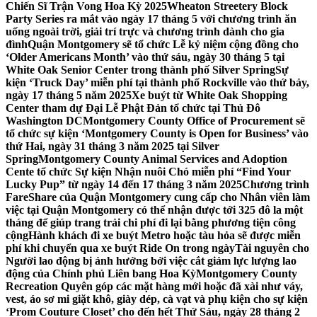
Chiến Sĩ Trận Vong Hoa Kỳ 2025
Wheaton Streetery Block
Party Series ra mắt vào ngày 17 tháng 5 với chương trình ăn
uống ngoài trời, giải trí trực và chương trình dành cho gia
đình
Quận Montgomery sẽ tổ chức Lễ kỷ niệm cộng đồng cho
‘Older Americans Month’ vào thứ sáu, ngày 30 tháng 5 tại
White Oak Senior Center trong thành phố Silver Spring
Sự
kiện ‘Truck Day’ miễn phí tại thành phố Rockville vào thứ bảy,
ngày 17 tháng 5 năm 2025
Xe buýt từ White Oak Shopping
Center tham dự Đại Lễ Phật Đản tổ chức tại Thủ Đô
Washington DC
Montgomery County Office of Procurement sẽ
tổ chức sự kiện ‘Montgomery County is Open for Business’ vào
thứ Hai, ngày 31 tháng 3 năm 2025 tại Silver
Spring
Montgomery County Animal Services and Adoption
Cente tổ chức Sự kiện Nhận nuôi Chó miễn phí “Find Your
Lucky Pup” từ ngày 14 đến 17 tháng 3 năm 2025
Chương trình
FareShare của Quận Montgomery cung cấp cho Nhân viên làm
việc tại Quận Montgomery có thể nhận được tới 325 đô la một
tháng để giúp trang trải chi phí đi lại bằng phương tiện công
cộng
Hành khách đi xe buýt Metro hoặc tàu hỏa sẽ được miễn
phí khi chuyển qua xe buýt Ride On trong ngày
Tài nguyên cho
Người lao động bị ảnh hưởng bởi việc cắt giảm lực lượng lao
động của Chính phủ Liên bang Hoa Kỳ
Montgomery County
Recreation Quyên góp các mặt hàng mới hoặc đã xài như váy,
vest, áo sơ mi giặt khô, giày dép, cà vạt và phụ kiện cho sự kiện
‘Prom Couture Closet’ cho đến hết Thứ Sáu, ngày 28 tháng 2