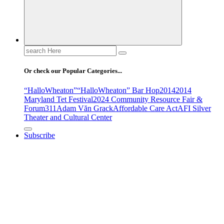
Search
for:
Or check our Popular Categories...
“HalloWheaton”
“HalloWheaton” Bar Hop
2014
2014
Maryland Tet Festival
2024 Community Resource Fair &
Forum
311
Adam Văn Grack
Affordable Care Act
AFI Silver
Theater and Cultural Center
Subscribe