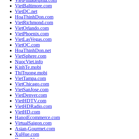
VietPhiladelphia.com
VietBaltimore.com
VietDC.net
HoaThinhDon.com
VietRichmond.com
VietOrlando.com
VietPhoenix.com
VietLasVegas.com
VietOC.com
HoaThinhDon.net
VietSphere.com
NuocViet.info
KinhTe.mobi
ThiTruong.mobi
VietTampa.com
VietChicago.com
VietSanJose.com
VietDenver.com
VietHDTV.com
VietHDRadio.com
VietHD.com
HanoiEcommerce.com
VirtualSaigon.com
Asian-Gourmet.com
XuHue.com