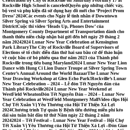
Celebration by City of Rockville on Saturday February 17 at
Rockville High School is canceled
Quyên góp những chiếc váy,
bộ vest và phụ kiện đã sử dụng hay đồ mới cho ‘Project Prom
Dress’ 2024
Các events cho Ngày lễ tình nhân ở Downtown
Silver Spring và Silver Spring Arts and Entertainment
District
Cuộc thi video ‘Heads Up, Phones Dow’ của
Montgomery County Department of Transportation dành cho
thanh thiếu niên chấp nhận bài gửi đến hết ngày 29 tháng 2
năm 2024
2024 Lunar New Year Celebration at Kensington
Park Library
The City of Rockville Board of Supervisors of
Elections sẽ tổ chức diễn đàn thứ hai sau bầu cử để thảo luận
về cuộc bầu cử bỏ phiếu qua thư năm 2023 của Thành phố
Rockville trong tiểu bang Maryland
2024 Lunar New Year Lion
Dance with Hung Ci Lion Dance Troupe at Silver Spring Town
Center’s Annual Around the World Bazaar
The Lunar New
Year Drawing Workshop at Glen Echo Park!
Rockville’s Lunar
New Year Celebration – 2024 – Lễ đón Tết Nguyên đán của
Thành phố Rockville
2024 Lunar New Year Weekend at
WestField Wheaton
Đón Tết Nguyên Đán – 2024 – Lunar New
Year Celebration at WestField Montgomery Mall
Video clips Hội
Chợ Tết Xuân Vị Yêu Thương của Hội Từ Thiện Xá Lợi
2024
Chương trình Tự quản lý Bệnh tiểu đường miễn phí kéo
dài sáu tuần bắt đầu từ thứ Năm ngày 22 tháng 2 năm
2024
2024 – Tết Festival – Lunar New Year Festival – Hội Chợ
Tết Xuân Vị Yêu Thương của Hội Từ Thiện Xá Lợi –
Đón Giao