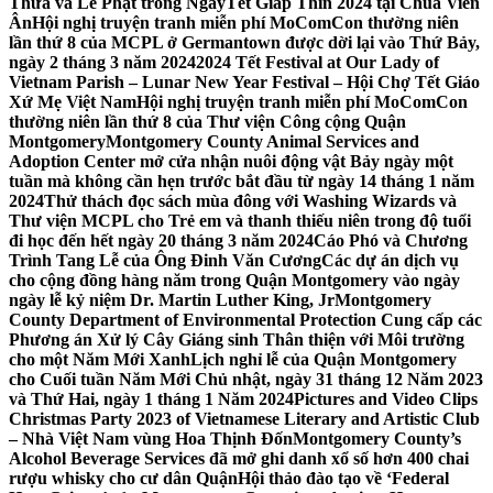
Thừa và Lễ Phật trong NgàyTết Giáp Thìn 2024 tại Chùa Viên
Ân
Hội nghị truyện tranh miễn phí MoComCon thường niên
lần thứ 8 của MCPL ở Germantown được dời lại vào Thứ Bảy,
ngày 2 tháng 3 năm 2024
2024 Tết Festival at Our Lady of
Vietnam Parish – Lunar New Year Festival – Hội Chợ Tết Giáo
Xứ Mẹ Việt Nam
Hội nghị truyện tranh miễn phí MoComCon
thường niên lần thứ 8 của Thư viện Công cộng Quận
Montgomery
Montgomery County Animal Services and
Adoption Center mở cửa nhận nuôi động vật Bảy ngày một
tuần mà không cần hẹn trước bắt đầu từ ngày 14 tháng 1 năm
2024
Thử thách đọc sách mùa đông với Washing Wizards và
Thư viện MCPL cho Trẻ em và thanh thiếu niên trong độ tuổi
đi học đến hết ngày 20 tháng 3 năm 2024
Cáo Phó và Chương
Trình Tang Lễ của Ông Đinh Văn Cương
Các dự án dịch vụ
cho cộng đồng hàng năm trong Quận Montgomery vào ngày
ngày lễ kỷ niệm Dr. Martin Luther King, Jr
Montgomery
County Department of Environmental Protection Cung cấp các
Phương án Xử lý Cây Giáng sinh Thân thiện với Môi trường
cho một Năm Mới Xanh
Lịch nghỉ lễ của Quận Montgomery
cho Cuối tuần Năm Mới Chủ nhật, ngày 31 tháng 12 Năm 2023
và Thứ Hai, ngày 1 tháng 1 Năm 2024
Pictures and Video Clips
Christmas Party 2023 of Vietnamese Literary and Artistic Club
– Nhà Việt Nam vùng Hoa Thịnh Đốn
Montgomery County’s
Alcohol Beverage Services đã mở ghi danh xổ số hơn 400 chai
rượu whisky cho cư dân Quận
Hội thảo đào tạo về ‘Federal