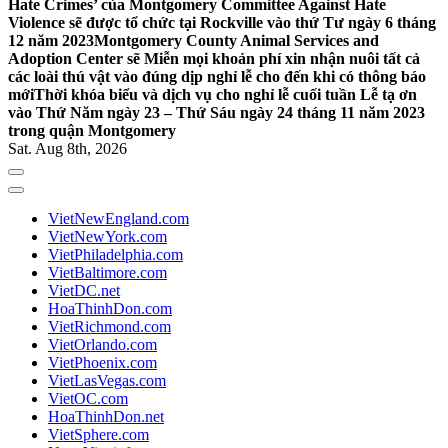
Hate Crimes’ của Montgomery Committee Against Hate
Violence sẽ được tổ chức tại Rockville vào thứ Tư ngày 6 tháng
12 năm 2023
Montgomery County Animal Services and
Adoption Center sẽ Miễn mọi khoản phí xin nhận nuôi tất cả
các loài thú vật vào đúng dịp nghỉ lễ cho đến khi có thông báo
mới
Thời khóa biểu và dịch vụ cho nghỉ lễ cuối tuần Lễ tạ ơn
vào Thứ Năm ngày 23 – Thứ Sáu ngày 24 tháng 11 năm 2023
trong quận Montgomery
Sat. Aug 8th, 2026
VietNewEngland.com
VietNewYork.com
VietPhiladelphia.com
VietBaltimore.com
VietDC.net
HoaThinhDon.com
VietRichmond.com
VietOrlando.com
VietPhoenix.com
VietLasVegas.com
VietOC.com
HoaThinhDon.net
VietSphere.com