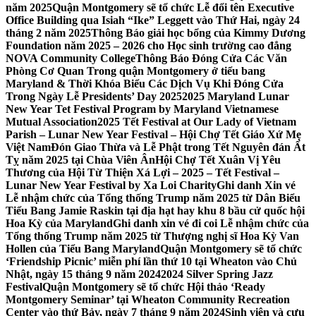
năm 2025
Quận Montgomery sẽ tổ chức Lễ đổi tên Executive
Office Building qua Isiah “Ike” Leggett vào Thứ Hai, ngày 24
tháng 2 năm 2025
Thông Báo giải học bổng của Kimmy Dương
Foundation năm 2025 – 2026 cho Học sinh trường cao đẳng
NOVA Community College
Thông Báo Đóng Cửa Các Văn
Phòng Cơ Quan Trong quận Montgomery ở tiểu bang
Maryland & Thời Khóa Biểu Các Dịch Vụ Khi Đóng Cửa
Trong Ngày Lễ Presidents’ Day 2025
2025 Maryland Lunar
New Year Tet Festival Program by Maryland Vietnamese
Mutual Association
2025 Tết Festival at Our Lady of Vietnam
Parish – Lunar New Year Festival – Hội Chợ Tết Giáo Xứ Mẹ
Việt Nam
Đón Giao Thừa và Lễ Phật trong Tết Nguyên đán Ất
Tỵ năm 2025 tại Chùa Viên Ân
Hội Chợ Tết Xuân Vị Yêu
Thương của Hội Từ Thiện Xá Lợi – 2025 – Tết Festival –
Lunar New Year Festival by Xa Loi Charity
Ghi danh Xin vé
Lễ nhậm chức của Tổng thống Trump năm 2025 từ Dân Biểu
Tiểu Bang Jamie Raskin tại địa hạt hay khu 8 bầu cử quốc hội
Hoa Kỳ của Maryland
Ghi danh xin vé đi coi Lễ nhậm chức của
Tổng thống Trump năm 2025 từ Thượng nghị sĩ Hoa Kỳ Van
Hollen của Tiểu Bang Maryland
Quận Montgomery sẽ tổ chức
‘Friendship Picnic’ miễn phí lần thứ 10 tại Wheaton vào Chủ
Nhật, ngày 15 tháng 9 năm 2024
2024 Silver Spring Jazz
Festival
Quận Montgomery sẽ tổ chức Hội thảo ‘Ready
Montgomery Seminar’ tại Wheaton Community Recreation
Center vào thứ Bảy, ngày 7 tháng 9 năm 2024
Sinh viên và cựu