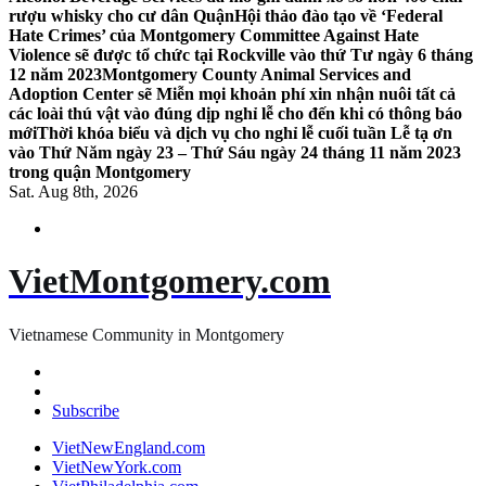
rượu whisky cho cư dân Quận
Hội thảo đào tạo về ‘Federal
Hate Crimes’ của Montgomery Committee Against Hate
Violence sẽ được tổ chức tại Rockville vào thứ Tư ngày 6 tháng
12 năm 2023
Montgomery County Animal Services and
Adoption Center sẽ Miễn mọi khoản phí xin nhận nuôi tất cả
các loài thú vật vào đúng dịp nghỉ lễ cho đến khi có thông báo
mới
Thời khóa biểu và dịch vụ cho nghỉ lễ cuối tuần Lễ tạ ơn
vào Thứ Năm ngày 23 – Thứ Sáu ngày 24 tháng 11 năm 2023
trong quận Montgomery
Sat. Aug 8th, 2026
VietMontgomery.com
Vietnamese Community in Montgomery
Subscribe
VietNewEngland.com
VietNewYork.com