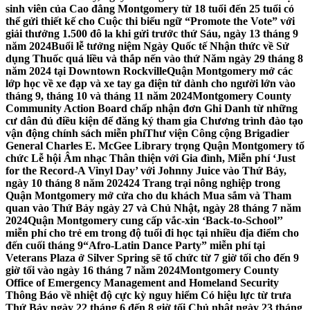
sinh viên của Cao đẳng Montgomery từ 18 tuổi đến 25 tuổi có
thể gửi thiết kế cho Cuộc thi biểu ngữ “Promote the Vote” với
giải thưởng 1.500 đô la khi gửi trước thứ Sáu, ngày 13 tháng 9
năm 2024
Buổi lễ tưởng niệm Ngày Quốc tế Nhận thức về Sử
dụng Thuốc quá liều và thắp nến vào thứ Năm ngày 29 tháng 8
năm 2024 tại Downtown Rockville
Quận Montgomery mở các
lớp học về xe đạp và xe tay ga điện tử dành cho người lớn vào
tháng 9, tháng 10 và tháng 11 năm 2024
Montgomery County
Community Action Board chấp nhận đơn Ghi Danh từ những
cư dân đủ điều kiện để đăng ký tham gia Chương trình đào tạo
vận động chính sách miễn phí
Thư viện Công cộng Brigadier
General Charles E. McGee Library trọng Quận Montgomery tổ
chức Lễ hội Âm nhạc Thân thiện với Gia đình, Miễn phí ‘Just
for the Record-A Vinyl Day’ với Johnny Juice vào Thứ Bảy,
ngày 10 tháng 8 năm 2024
24 Trang trại nông nghiệp trong
Quận Montgomery mở cửa cho du khách Mua sắm và Tham
quan vào Thứ Bảy ngày 27 và Chủ Nhật, ngày 28 tháng 7 năm
2024
Quận Montgomery cung cấp vắc-xin ‘Back-to-School’’
miễn phí cho trẻ em trong độ tuổi đi học tại nhiều địa điểm cho
đến cuối tháng 9
“Afro-Latin Dance Party” miễn phí tại
Veterans Plaza ở Silver Spring sẽ tổ chức từ 7 giờ tối cho đến 9
giờ tối vào ngày 16 tháng 7 năm 2024
Montgomery County
Office of Emergency Management and Homeland Security
Thông Báo về nhiệt độ cực kỳ nguy hiểm Có hiệu lực từ trưa
Thứ Bảy ngày 22 tháng 6 đến 8 giờ tối Chủ nhật ngày 23 tháng