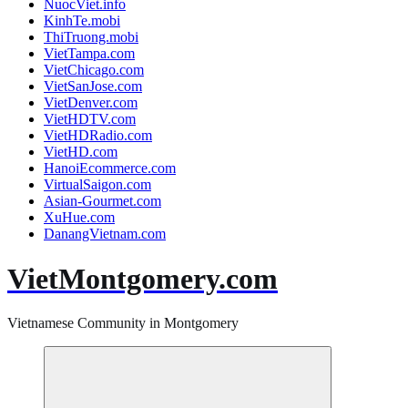
NuocViet.info
KinhTe.mobi
ThiTruong.mobi
VietTampa.com
VietChicago.com
VietSanJose.com
VietDenver.com
VietHDTV.com
VietHDRadio.com
VietHD.com
HanoiEcommerce.com
VirtualSaigon.com
Asian-Gourmet.com
XuHue.com
DanangVietnam.com
VietMontgomery.com
Vietnamese Community in Montgomery