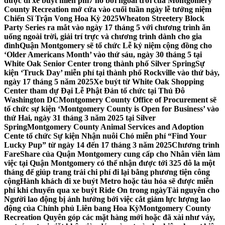
được đi xe buýt miễn phí
7 hồ bơi ngoài trời của Montgomery
County Recreation mở cửa vào cuối tuần ngày lễ tưởng niệm
Chiến Sĩ Trận Vong Hoa Kỳ 2025
Wheaton Streetery Block
Party Series ra mắt vào ngày 17 tháng 5 với chương trình ăn
uống ngoài trời, giải trí trực và chương trình dành cho gia
đình
Quận Montgomery sẽ tổ chức Lễ kỷ niệm cộng đồng cho
‘Older Americans Month’ vào thứ sáu, ngày 30 tháng 5 tại
White Oak Senior Center trong thành phố Silver Spring
Sự
kiện ‘Truck Day’ miễn phí tại thành phố Rockville vào thứ bảy,
ngày 17 tháng 5 năm 2025
Xe buýt từ White Oak Shopping
Center tham dự Đại Lễ Phật Đản tổ chức tại Thủ Đô
Washington DC
Montgomery County Office of Procurement sẽ
tổ chức sự kiện ‘Montgomery County is Open for Business’ vào
thứ Hai, ngày 31 tháng 3 năm 2025 tại Silver
Spring
Montgomery County Animal Services and Adoption
Cente tổ chức Sự kiện Nhận nuôi Chó miễn phí “Find Your
Lucky Pup” từ ngày 14 đến 17 tháng 3 năm 2025
Chương trình
FareShare của Quận Montgomery cung cấp cho Nhân viên làm
việc tại Quận Montgomery có thể nhận được tới 325 đô la một
tháng để giúp trang trải chi phí đi lại bằng phương tiện công
cộng
Hành khách đi xe buýt Metro hoặc tàu hỏa sẽ được miễn
phí khi chuyển qua xe buýt Ride On trong ngày
Tài nguyên cho
Người lao động bị ảnh hưởng bởi việc cắt giảm lực lượng lao
động của Chính phủ Liên bang Hoa Kỳ
Montgomery County
Recreation Quyên góp các mặt hàng mới hoặc đã xài như váy,