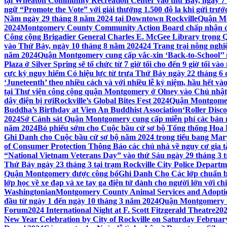
tại Wheaton Community Recreation Center vào thứ Bảy, ngày 7
ngữ “Promote the Vote” với giải thưởng 1.500 đô la khi gửi trư
Năm ngày 29 tháng 8 năm 2024 tại Downtown Rockville
Quận Mon
2024
Montgomery County Community Action Board chấp nhận đơn
Công cộng Brigadier General Charles E. McGee Library trọng Q
vào Thứ Bảy, ngày 10 tháng 8 năm 2024
24 Trang trại nông ngh
năm 2024
Quận Montgomery cung cấp vắc-xin ‘Back-to-School’’ mi
Plaza ở Silver Spring sẽ tổ chức từ 7 giờ tối cho đến 9 giờ tối v
cực kỳ nguy hiểm Có hiệu lực từ trưa Thứ Bảy ngày 22 tháng 6 
‘Juneteenth’ theo nhiều cách và với nhiều lễ kỷ niệm, hầu hết 
tại Thư viện công cộng quận Montgomery ở Olney vào Chủ nhật
dây điện bị rơi
Rockville’s Global Bites Fest 2024
Quận Montgomery
Buddha’s Birthday at Vien An Buddhist Association
‘Roller Disc
2024
Sở Cảnh sát Quận Montgomery cung cấp miễn phí các bản 
năm 2024
Bỏ phiếu sớm cho Cuộc bầu cử sơ bộ Tổng thống Hoa
Ghi Danh cho Cuộc bầu cử sơ bộ năm 2024 trong tiểu bang Mar
of Consumer Protection Thông Báo các chủ nhà về nguy cơ gia tăn
“National Vietnam Veterans Day” vào thứ Sáu ngày 29 tháng 3
Thứ Bảy ngày 23 tháng 3 tại trạm Rockville City Police Departme
Quận Montgomery được công bố
Ghi Danh Cho Các lớp chuẩn bị
lớp học về xe đạp và xe tay ga điện tử dành cho người lớn với ch
Washingtonian
Montgomery County Animal Services and Adoptio
đầu từ ngày 1 đến ngày 10 tháng 3 năm 2024
Quận Montgomery tổ
Forum
2024 International Night at F. Scott Fitzgerald Theatre
202
New Year Celebration by City of Rockville on Saturday February 