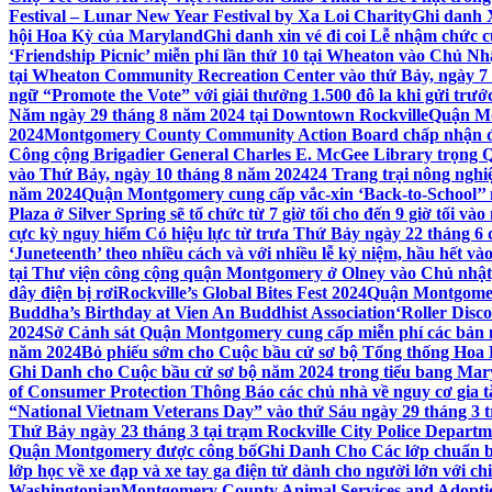
Festival – Lunar New Year Festival by Xa Loi Charity
Ghi danh 
hội Hoa Kỳ của Maryland
Ghi danh xin vé đi coi Lễ nhậm chức
‘Friendship Picnic’ miễn phí lần thứ 10 tại Wheaton vào Chủ Nh
tại Wheaton Community Recreation Center vào thứ Bảy, ngày 7
ngữ “Promote the Vote” với giải thưởng 1.500 đô la khi gửi trư
Năm ngày 29 tháng 8 năm 2024 tại Downtown Rockville
Quận Mon
2024
Montgomery County Community Action Board chấp nhận đơn
Công cộng Brigadier General Charles E. McGee Library trọng Q
vào Thứ Bảy, ngày 10 tháng 8 năm 2024
24 Trang trại nông ngh
năm 2024
Quận Montgomery cung cấp vắc-xin ‘Back-to-School’’ mi
Plaza ở Silver Spring sẽ tổ chức từ 7 giờ tối cho đến 9 giờ tối v
cực kỳ nguy hiểm Có hiệu lực từ trưa Thứ Bảy ngày 22 tháng 6 
‘Juneteenth’ theo nhiều cách và với nhiều lễ kỷ niệm, hầu hết 
tại Thư viện công cộng quận Montgomery ở Olney vào Chủ nhật
dây điện bị rơi
Rockville’s Global Bites Fest 2024
Quận Montgomery
Buddha’s Birthday at Vien An Buddhist Association
‘Roller Disc
2024
Sở Cảnh sát Quận Montgomery cung cấp miễn phí các bản 
năm 2024
Bỏ phiếu sớm cho Cuộc bầu cử sơ bộ Tổng thống Hoa
Ghi Danh cho Cuộc bầu cử sơ bộ năm 2024 trong tiểu bang Mar
of Consumer Protection Thông Báo các chủ nhà về nguy cơ gia tăn
“National Vietnam Veterans Day” vào thứ Sáu ngày 29 tháng 3
Thứ Bảy ngày 23 tháng 3 tại trạm Rockville City Police Departme
Quận Montgomery được công bố
Ghi Danh Cho Các lớp chuẩn bị
lớp học về xe đạp và xe tay ga điện tử dành cho người lớn với ch
Washingtonian
Montgomery County Animal Services and Adoptio