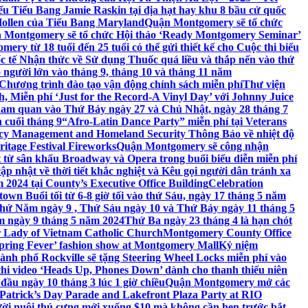
 Tiểu Bang Jamie Raskin tại địa hạt hay khu 8 bầu cử quốc
Hollen của Tiểu Bang Maryland
Quận Montgomery sẽ tổ chức
 Montgomery sẽ tổ chức Hội thảo ‘Ready Montgomery Seminar’
ery từ 18 tuổi đến 25 tuổi có thể gửi thiết kế cho Cuộc thi biểu
c tế Nhận thức về Sử dụng Thuốc quá liều và thắp nến vào thứ
 người lớn vào tháng 9, tháng 10 và tháng 11 năm
hương trình đào tạo vận động chính sách miễn phí
Thư viện
 Miễn phí ‘Just for the Record-A Vinyl Day’ với Johnny Juice
am quan vào Thứ Bảy ngày 27 và Chủ Nhật, ngày 28 tháng 7
 cuối tháng 9
“Afro-Latin Dance Party” miễn phí tại Veterans
cy Management and Homeland Security Thông Báo về nhiệt độ
ritage Festival Fireworks
Quận Montgomery sẽ công nhận
át từ sân khấu Broadway và Opera trong buổi biểu diễn miễn phí
 nhật về thời tiết khắc nghiệt và Kêu gọi người dân tránh xa
2024 tại County’s Executive Office Building
Celebration
own Buổi tối từ 6-8 giờ tối vào thứ Sáu, ngày 17 tháng 5 năm
hứ Năm ngày 9 , Thứ Sáu ngày 10 và Thứ Bảy ngày 11 tháng 5
m ngày 9 tháng 5 năm 2024
Thứ Ba ngày 23 tháng 4 là hạn chót
 Lady of Vietnam Catholic Church
Montgomery County Office
Spring Fever’ fashion show at Montgomery Mall
Kỷ niệm
ành phố Rockville sẽ tặng Steering Wheel Locks miễn phí vào
thi video ‘Heads Up, Phones Down’ dành cho thanh thiếu niên
u ngày 10 tháng 3 lúc 1 giờ chiều
Quận Montgomery mở các
 Patrick’s Day Parade and Lakefront Plaza Party at RIO
ời nuôi thú cưng mới xuống $10 mà không cần hẹn trước bắt