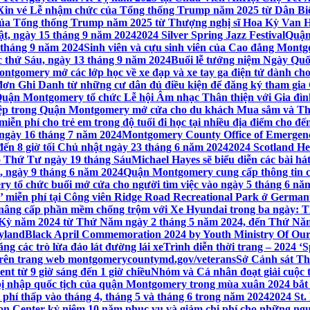
Xin vé Lễ nhậm chức của Tổng thống Trump năm 2025 từ Dân Biểu
 của Tổng thống Trump năm 2025 từ Thượng nghị sĩ Hoa Kỳ Van 
ật, ngày 15 tháng 9 năm 2024
2024 Silver Spring Jazz Festival
Quận
 tháng 9 năm 2024
Sinh viên và cựu sinh viên của Cao đẳng Montgom
ớc thứ Sáu, ngày 13 tháng 9 năm 2024
Buổi lễ tưởng niệm Ngày Quố
tgomery mở các lớp học về xe đạp và xe tay ga điện tử dành cho
 Ghi Danh từ những cư dân đủ điều kiện để đăng ký tham gia C
uận Montgomery tổ chức Lễ hội Âm nhạc Thân thiện với Gia đình,
iệp trong Quận Montgomery mở cửa cho du khách Mua sắm và Th
ễn phí cho trẻ em trong độ tuổi đi học tại nhiều địa điểm cho đến
ào ngày 16 tháng 7 năm 2024
Montgomery County Office of Emergen
đến 8 giờ tối Chủ nhật ngày 23 tháng 6 năm 2024
2024 Scotland He
vào Thứ Tư ngày 19 tháng Sáu
Michael Hayes sẽ biểu diễn các bài h
, ngày 9 tháng 6 năm 2024
Quận Montgomery cung cấp thông tin cập
 tổ chức buổi mở cửa cho người tìm việc vào ngày 5 tháng 6 năm 
o’ miễn phí tại Công viên Ridge Road Recreational Park ở Germant
nâng cấp phần mềm chống trộm với Xe Hyundai trong ba ngày: T
 Kỳ năm 2024 từ Thứ Năm ngày 2 tháng 5 năm 2024, đến Thứ Nă
yland
Black April Commemoration 2024 by Youth Ministry Of Our
g các trò lừa đảo lát đường lái xe
Trình diễn thời trang – 2024 ‘
 trên trang web montgomerycountymd.gov/veterans
Sở Cảnh sát Th
nt từ 9 giờ sáng đến 1 giờ chiều
Nhóm và Cá nhân đoạt giải cuộc 
 nhập quốc tịch của quận Montgomery trong mùa xuân 2024 bắt đầ
i phí thấp vào tháng 4, tháng 5 và tháng 6 trong năm 2024
2024 St.
n Center kỷ niệm 10 năm phục vụ và giảm chi phí cho những ngư