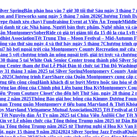
lver Spring
Bắn pháo hoa vào 7 giờ 30 tối thứ Sáu ngày 3 tháng
tion and Fireworks sang ngày 5 tháng 7 năm 2026
Chương Trình Đại
repe (bánh xèo chay) Fundraising Event at Viên Ân Temple
Middle
hi danh từ các Nhà hàng, Người bán thực phẩm, Nghệ nhân và cá
uận Montgomery
SoberRide có giá trị giảm tối đa 15 đô la của Ly
hist Association
Tết Trung Thu – Moon Festival – Mid-Autumn Fe
ông vào thứ sáu ngày 4 và thứ bảy ngày 5 tháng 7
Chương trình q
hí
7 hồ bơi ngoài trời của Montgomery County Recreation mở cửa 
ng 5 với chương trình ăn uống ngoài trời, giải trí trực và chương
30 tháng 5 tại White Oak Senior Center trong thành phố Silver S
ing Center tham dự Đại Lễ Phật Đản tổ chức tại Thủ Đô Washin
y 31 tháng 3 năm 2025 tại Silver Spring
Montgomery County Anima
m 2025
Chương trình FareShare của Quận Montgomery cung cấp ch
ương tiện công cộng
Hành khách đi xe buýt Metro hoặc tàu hỏa sẽ đ
 lượng lao động của Chính phủ Liên bang Hoa Kỳ
Montgomery Count
ự kiện ‘Prom Couture Closet’ cho đến hết Thứ Sáu, ngày 28 tháng 2
háng 2 năm 2025
Thông Báo giải học bổng của Kimmy Dương Found
n Trong quận Montgomery ở tiểu bang Maryland & Thời Khóa B
by Maryland Vietnamese Mutual Association
2025 Tết Festival at
 Tết Nguyên đán Ất Tỵ năm 2025 tại Chùa Viên Ân
Hội Chợ Tết X
Xin vé Lễ nhậm chức của Tổng thống Trump năm 2025 từ Dân Biểu
 của Tổng thống Trump năm 2025 từ Thượng nghị sĩ Hoa Kỳ Van 
ật, ngày 15 tháng 9 năm 2024
2024 Silver Spring Jazz Festival
Quận