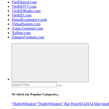
VietDenver.com
VietHDTV.com
VietHDRadio.com
VietHD.com
HanoiEcommerce.com
VirtualSaigon.com
Asian-Gourmet.com
XuHue.com
DanangVietnam.com
Search
for:
Or check our Popular Categories...
“HalloWheaton”
“HalloWheaton” Bar Hop
2014
2014 Maryland 