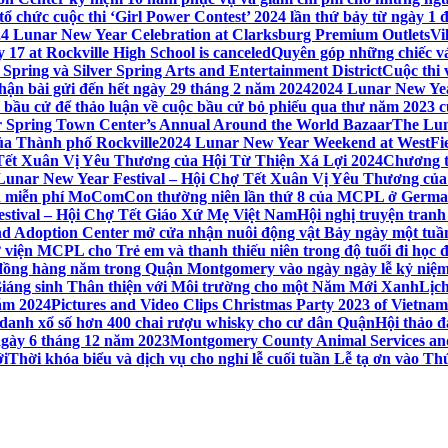
 chức cuộc thi ‘Girl Power Contest’ 2024 lần thứ bảy từ ngày 1 
4 Lunar New Year Celebration at Clarksburg Premium Outlets
Vi
17 at Rockville High School is canceled
Quyên góp những chiếc vá
Spring và Silver Spring Arts and Entertainment District
Cuộc thi
hận bài gửi đến hết ngày 29 tháng 2 năm 2024
2024 Lunar New Yea
sau bầu cử để thảo luận về cuộc bầu cử bỏ phiếu qua thư năm 2023
r Spring Town Center’s Annual Around the World Bazaar
The Lun
ủa Thành phố Rockville
2024 Lunar New Year Weekend at WestFi
 Tết Xuân Vị Yêu Thương của Hội Từ Thiện Xá Lợi 2024
Chương tr
– Lunar New Year Festival – Hội Chợ Tết Xuân Vị Yêu Thương củ
nh miễn phí MoComCon thường niên lần thứ 8 của MCPL ở German
Festival – Hội Chợ Tết Giáo Xứ Mẹ Việt Nam
Hội nghị truyện tran
d Adoption Center mở cửa nhận nuôi động vật Bảy ngày một tuần
iện MCPL cho Trẻ em và thanh thiếu niên trong độ tuổi đi học đ
đồng hàng năm trong Quận Montgomery vào ngày ngày lễ kỷ niệm
Giáng sinh Thân thiện với Môi trường cho một Năm Mới Xanh
Lịc
ăm 2024
Pictures and Video Clips Christmas Party 2023 of Vietna
 danh xổ số hơn 400 chai rượu whisky cho cư dân Quận
Hội thảo 
 ngày 6 tháng 12 năm 2023
Montgomery County Animal Services and 
ới
Thời khóa biểu và dịch vụ cho nghỉ lễ cuối tuần Lễ tạ ơn vào 