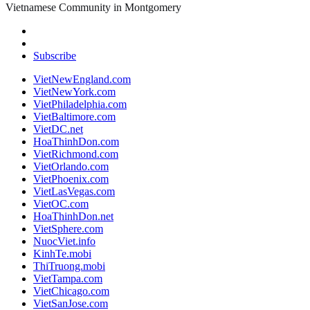
Vietnamese Community in Montgomery
Subscribe
VietNewEngland.com
VietNewYork.com
VietPhiladelphia.com
VietBaltimore.com
VietDC.net
HoaThinhDon.com
VietRichmond.com
VietOrlando.com
VietPhoenix.com
VietLasVegas.com
VietOC.com
HoaThinhDon.net
VietSphere.com
NuocViet.info
KinhTe.mobi
ThiTruong.mobi
VietTampa.com
VietChicago.com
VietSanJose.com