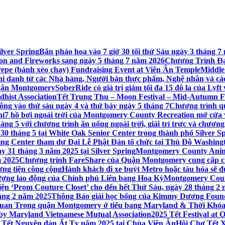
lver Spring
Bắn pháo hoa vào 7 giờ 30 tối thứ Sáu ngày 3 tháng
tion and Fireworks sang ngày 5 tháng 7 năm 2026
Chương Trình Đại
repe (bánh xèo chay) Fundraising Event at Viên Ân Temple
Middle
hi danh từ các Nhà hàng, Người bán thực phẩm, Nghệ nhân và cá
uận Montgomery
SoberRide có giá trị giảm tối đa 15 đô la của Ly
hist Association
Tết Trung Thu – Moon Festival – Mid-Autumn Fe
ông vào thứ sáu ngày 4 và thứ bảy ngày 5 tháng 7
Chương trình q
hí
7 hồ bơi ngoài trời của Montgomery County Recreation mở cửa 
ng 5 với chương trình ăn uống ngoài trời, giải trí trực và chương
30 tháng 5 tại White Oak Senior Center trong thành phố Silver S
ing Center tham dự Đại Lễ Phật Đản tổ chức tại Thủ Đô Washin
y 31 tháng 3 năm 2025 tại Silver Spring
Montgomery County Anima
m 2025
Chương trình FareShare của Quận Montgomery cung cấp ch
ương tiện công cộng
Hành khách đi xe buýt Metro hoặc tàu hỏa sẽ đ
 lượng lao động của Chính phủ Liên bang Hoa Kỳ
Montgomery Count
ự kiện ‘Prom Couture Closet’ cho đến hết Thứ Sáu, ngày 28 tháng 2
háng 2 năm 2025
Thông Báo giải học bổng của Kimmy Dương Found
n Trong quận Montgomery ở tiểu bang Maryland & Thời Khóa B
by Maryland Vietnamese Mutual Association
2025 Tết Festival at
 Tết Nguyên đán Ất Tỵ năm 2025 tại Chùa Viên Ân
Hội Chợ Tết X