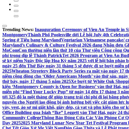
Trending News:
Inauguration Ceremony of Vien An Temple in Si
Montgomery
Thành Phố Poolesville dời Lễ hội July 4th Celebra
Spring ở Tiểu bang Maryland
Vegetarian Vietnamese pancake/ c
Maryland’s Culinary & Culture Festival 2026 đang Nhận đơn G
MoComCon thường niên lần thứ 10 của Thư viện Công cộng Q
phí trong dịp lễ Thánh Patrick
Tet 2026 Program at Vien An Budd
sẽ kỷ niệm Ngày Độc lập Hoa Kỳ năm 2025 với lễ hội bắn pháo b
ngày 25 đến Thứ Bảy ngày 31 tháng 5 sẽ được đi xe buýt miễn p
2025
Wheaton Streetery Block Party Series ra mắt vào ngày 17 thá
niệm cộng đồng cho ‘Older Americans Month’ vào thứ sáu, ngày 
thứ bảy, ngày 17 tháng 5 năm 2025
Xe buýt từ White Oak Shopp
kiện ‘Montgomery County is Open for Business’ vào thứ Hai, ngà
miễn phí “Find Your Lucky Pup” từ ngày 14 đến 17 tháng 3 nă
tới 325 đô la một tháng để giúp trang trải chi phí đi lại bằng ph
nguyên cho Người lao động bị ảnh hưởng bởi việc cắt giảm lực
váy, vest, áo sơ mi giặt khô, giày dép, cà vạt và phụ kiện cho s
Office Building qua Isiah “Ike” Leggett vào Thứ Hai, ngày 24 t
Community College
Thông Báo Đóng Cửa Các Văn Phòng Cơ Qua
Day 2025
2025 Maryland Lunar New Year Tet Festival Program 
Chợ Tết Giáo Xứ Mẹ Việt Nam
Đón Giao Thừa và Lễ Phật trong