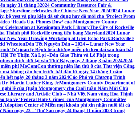
đến ngày 31 tháng 3
2024 Community Resource Fair &
llage Storytime celebrates the Chinese New Year 2024
2024 Lunar
y, bộ vest và phụ kiện đã sử dụng hay đồ mới cho ‘Project Prom
 video ‘Heads Up, Phones Dow’ của Montgomery County
r Celebration at Kensington Park Library
The City of Rockville
 của Thành phố Rockville trong tiểu bang Maryland
2024 Lunar
ar New Year Drawing Workshop at Glen Echo Park!
Rockville’s
eld Wheaton
Đón Tết Nguyên Đán – 2024 – Lunar New Year
ình Tự quản lý Bệnh tiểu đường miễn phí kéo dài sáu tuần bắt
a Hội Từ Thiện Xá Lợi –
Đón Giao Thừa và Lễ Phật trong
town được dời lại vào Thứ Bảy, ngày 2 tháng 3 năm 2024
2024
h miễn phí MoComCon thường niên lần thứ 8 của Thư viện Công
 mà không cần hẹn trước bắt đầu từ ngày 14 tháng 1 năm
ến hết ngày 20 tháng 3 năm 2024
Cáo Phó và Chương Trình
 Dr. Martin Luther King, Jr
Montgomery County Department of
h nghỉ lễ của Quận Montgomery cho Cuối tuần Năm Mới Chủ
mese Literary and Artistic Club – Nhà Việt Nam vùng Hoa Thịnh
đào tạo về ‘Federal Hate Crimes’ của Montgomery Committee
Adoption Center sẽ Miễn mọi khoản phí xin nhận nuôi tất cả
Thứ Năm ngày 23 – Thứ Sáu ngày 24 tháng 11 năm 2023 trong