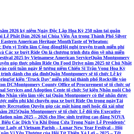
 7 năm 2026 kỷ niệm Ngày Độc Lập Hoa Kỳ 250 năm tại quận
 Lễ Phật Đản 2026 tại Chùa Viên Ân trong Thành Phố Silver
 Eastern American Heritage Month
Taste of Wheaton:
c Đơn vị Triển lãm Cộng đồng
Hội nghị truyện tranh miễn phí
ft và Các xe buýt Ride On là chương trình đưa đón về nhà miễn
stival 2025 by Vietnamese American Service
Quận Montgomery
uyên góp thực phẩm Ride On Food Drive năm 2025 từ Chủ Nhật
vào cuối tuần ngày lễ tưởng niệm Chiến Sĩ Trận Vong Hoa Kỳ
 trình dành cho gia đình
Quận Montgomery sẽ tổ chức Lễ kỷ
pring
Sự kiện ‘Truck Day’ miễn phí tại thành phố Rockville vào
gton DC
Montgomery County Office of Procurement sẽ tổ chức sự
l Services and Adoption Cente tổ chức Sự kiện Nhận nuôi Chó
o Nhân viên làm việc tại Quận Montgomery có thể nhận được
ược miễn phí khi chuyển qua xe buýt Ride On trong ngày
Tài
y Recreation Quyên góp các mặt hàng mới hoặc đã xài như
 năm 2025
Quận Montgomery sẽ tổ chức Lễ đổi tên Executive
ation năm 2025 – 2026 cho Học sinh trường cao đẳng NOVA
iểu Các Dịch Vụ Khi Đóng Cửa Trong Ngày Lễ Presidents’
 Our Lady of Vietnam Parish – Lunar New Year Festival – Hội
uân Vị Yêu Thương của Hội Từ Thiện Xá Lợi – 2025 – Tết