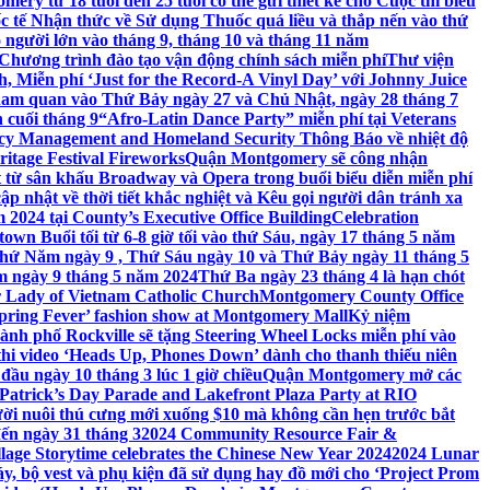
ery từ 18 tuổi đến 25 tuổi có thể gửi thiết kế cho Cuộc thi biểu
c tế Nhận thức về Sử dụng Thuốc quá liều và thắp nến vào thứ
 người lớn vào tháng 9, tháng 10 và tháng 11 năm
hương trình đào tạo vận động chính sách miễn phí
Thư viện
 Miễn phí ‘Just for the Record-A Vinyl Day’ với Johnny Juice
am quan vào Thứ Bảy ngày 27 và Chủ Nhật, ngày 28 tháng 7
 cuối tháng 9
“Afro-Latin Dance Party” miễn phí tại Veterans
cy Management and Homeland Security Thông Báo về nhiệt độ
ritage Festival Fireworks
Quận Montgomery sẽ công nhận
át từ sân khấu Broadway và Opera trong buổi biểu diễn miễn phí
 nhật về thời tiết khắc nghiệt và Kêu gọi người dân tránh xa
2024 tại County’s Executive Office Building
Celebration
own Buổi tối từ 6-8 giờ tối vào thứ Sáu, ngày 17 tháng 5 năm
hứ Năm ngày 9 , Thứ Sáu ngày 10 và Thứ Bảy ngày 11 tháng 5
m ngày 9 tháng 5 năm 2024
Thứ Ba ngày 23 tháng 4 là hạn chót
 Lady of Vietnam Catholic Church
Montgomery County Office
Spring Fever’ fashion show at Montgomery Mall
Kỷ niệm
ành phố Rockville sẽ tặng Steering Wheel Locks miễn phí vào
thi video ‘Heads Up, Phones Down’ dành cho thanh thiếu niên
u ngày 10 tháng 3 lúc 1 giờ chiều
Quận Montgomery mở các
 Patrick’s Day Parade and Lakefront Plaza Party at RIO
ời nuôi thú cưng mới xuống $10 mà không cần hẹn trước bắt
đến ngày 31 tháng 3
2024 Community Resource Fair &
llage Storytime celebrates the Chinese New Year 2024
2024 Lunar
y, bộ vest và phụ kiện đã sử dụng hay đồ mới cho ‘Project Prom