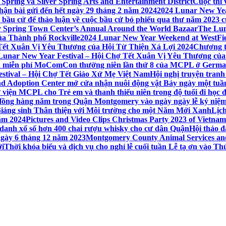
Spring và Silver Spring Arts and Entertainment District
Cuộc thi
hận bài gửi đến hết ngày 29 tháng 2 năm 2024
2024 Lunar New Yea
sau bầu cử để thảo luận về cuộc bầu cử bỏ phiếu qua thư năm 2023
r Spring Town Center’s Annual Around the World Bazaar
The Lun
ủa Thành phố Rockville
2024 Lunar New Year Weekend at WestFi
 Tết Xuân Vị Yêu Thương của Hội Từ Thiện Xá Lợi 2024
Chương tr
– Lunar New Year Festival – Hội Chợ Tết Xuân Vị Yêu Thương củ
nh miễn phí MoComCon thường niên lần thứ 8 của MCPL ở German
Festival – Hội Chợ Tết Giáo Xứ Mẹ Việt Nam
Hội nghị truyện tran
d Adoption Center mở cửa nhận nuôi động vật Bảy ngày một tuần
iện MCPL cho Trẻ em và thanh thiếu niên trong độ tuổi đi học đ
đồng hàng năm trong Quận Montgomery vào ngày ngày lễ kỷ niệm
Giáng sinh Thân thiện với Môi trường cho một Năm Mới Xanh
Lịc
ăm 2024
Pictures and Video Clips Christmas Party 2023 of Vietna
 danh xổ số hơn 400 chai rượu whisky cho cư dân Quận
Hội thảo 
 ngày 6 tháng 12 năm 2023
Montgomery County Animal Services and 
ới
Thời khóa biểu và dịch vụ cho nghỉ lễ cuối tuần Lễ tạ ơn vào 