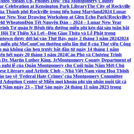
 video ‘Heads Up, Phones Dow’ của Montgomery County
r Celebration at Kensington Park Library
The City of Rockville
 của Thành phố Rockville trong tiểu bang Maryland
2024 Lunar
ar New Year Drawing Workshop at Glen Echo Park!
Rockville’s
eld Wheaton
Đón Tết Nguyên Đán – 2024 – Lunar New Year
ình Tự quản lý Bệnh tiểu đường miễn phí kéo dài sáu tuần bắt
a Hội Từ Thiện Xá Lợi –
Đón Giao Thừa và Lễ Phật trong
town được dời lại vào Thứ Bảy, ngày 2 tháng 3 năm 2024
2024
h miễn phí MoComCon thường niên lần thứ 8 của Thư viện Công
 mà không cần hẹn trước bắt đầu từ ngày 14 tháng 1 năm
ến hết ngày 20 tháng 3 năm 2024
Cáo Phó và Chương Trình
 Dr. Martin Luther King, Jr
Montgomery County Department of
h nghỉ lễ của Quận Montgomery cho Cuối tuần Năm Mới Chủ
mese Literary and Artistic Club – Nhà Việt Nam vùng Hoa Thịnh
đào tạo về ‘Federal Hate Crimes’ của Montgomery Committee
Adoption Center sẽ Miễn mọi khoản phí xin nhận nuôi tất cả
Thứ Năm ngày 23 – Thứ Sáu ngày 24 tháng 11 năm 2023 trong