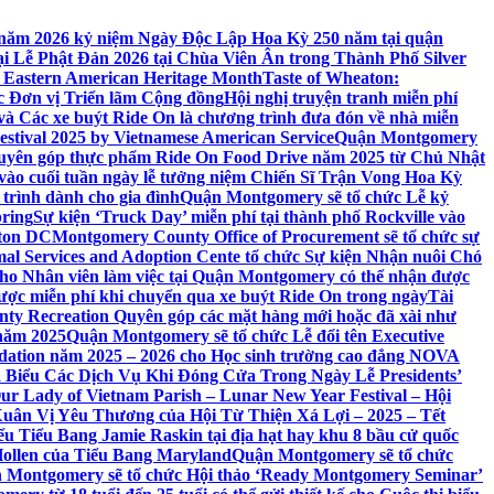
 7 năm 2026 kỷ niệm Ngày Độc Lập Hoa Kỳ 250 năm tại quận
 Lễ Phật Đản 2026 tại Chùa Viên Ân trong Thành Phố Silver
 Eastern American Heritage Month
Taste of Wheaton:
c Đơn vị Triển lãm Cộng đồng
Hội nghị truyện tranh miễn phí
ft và Các xe buýt Ride On là chương trình đưa đón về nhà miễn
stival 2025 by Vietnamese American Service
Quận Montgomery
uyên góp thực phẩm Ride On Food Drive năm 2025 từ Chủ Nhật
vào cuối tuần ngày lễ tưởng niệm Chiến Sĩ Trận Vong Hoa Kỳ
 trình dành cho gia đình
Quận Montgomery sẽ tổ chức Lễ kỷ
pring
Sự kiện ‘Truck Day’ miễn phí tại thành phố Rockville vào
gton DC
Montgomery County Office of Procurement sẽ tổ chức sự
l Services and Adoption Cente tổ chức Sự kiện Nhận nuôi Chó
o Nhân viên làm việc tại Quận Montgomery có thể nhận được
ược miễn phí khi chuyển qua xe buýt Ride On trong ngày
Tài
y Recreation Quyên góp các mặt hàng mới hoặc đã xài như
 năm 2025
Quận Montgomery sẽ tổ chức Lễ đổi tên Executive
ation năm 2025 – 2026 cho Học sinh trường cao đẳng NOVA
iểu Các Dịch Vụ Khi Đóng Cửa Trong Ngày Lễ Presidents’
 Our Lady of Vietnam Parish – Lunar New Year Festival – Hội
uân Vị Yêu Thương của Hội Từ Thiện Xá Lợi – 2025 – Tết
 Tiểu Bang Jamie Raskin tại địa hạt hay khu 8 bầu cử quốc
Hollen của Tiểu Bang Maryland
Quận Montgomery sẽ tổ chức
 Montgomery sẽ tổ chức Hội thảo ‘Ready Montgomery Seminar’