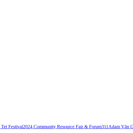
Tet Festival
2024 Community Resource Fair & Forum
311
Adam Văn G