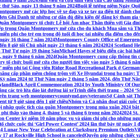
 tháng 9 năm 2024
Sinh viên và cựu sinh viên của Cao đẳng Montgom
ớc thứ Sáu, ngày 13 tháng 9 năm 2024
Buổi lễ tưởng niệm Ngày Quố
tgomery mở các lớp học về xe đạp và xe tay ga điện tử dành cho
 Ghi Danh từ những cư dân đủ điều kiện để đăng ký tham gia C
uận Montgomery tổ chức Lễ hội Âm nhạc Thân thiện với Gia đình,
iệp trong Quận Montgomery mở cửa cho du khách Mua sắm và Th
ễn phí cho trẻ em trong độ tuổi đi học tại nhiều địa điểm cho đến
ào ngày 16 tháng 7 năm 2024
Montgomery County Office of Emergen
đến 8 giờ tối Chủ nhật ngày 23 tháng 6 năm 2024
2024 Scotland He
vào Thứ Tư ngày 19 tháng Sáu
Michael Hayes sẽ biểu diễn các bài h
, ngày 9 tháng 6 năm 2024
Quận Montgomery cung cấp thông tin cập
 tổ chức buổi mở cửa cho người tìm việc vào ngày 5 tháng 6 năm 
o’ miễn phí tại Công viên Ridge Road Recreational Park ở Germant
nâng cấp phần mềm chống trộm với Xe Hyundai trong ba ngày: T
 Kỳ năm 2024 từ Thứ Năm ngày 2 tháng 5 năm 2024, đến Thứ Nă
yland
Black April Commemoration 2024 by Youth Ministry Of Our
g các trò lừa đảo lát đường lái xe
Trình diễn thời trang – 2024 ‘
 trên trang web montgomerycountymd.gov/veterans
Sở Cảnh sát Th
nt từ 9 giờ sáng đến 1 giờ chiều
Nhóm và Cá nhân đoạt giải cuộc 
 nhập quốc tịch của quận Montgomery trong mùa xuân 2024 bắt đầ
i phí thấp vào tháng 4, tháng 5 và tháng 6 trong năm 2024
2024 St.
n Center kỷ niệm 10 năm phục vụ và giảm chi phí cho những ngư
 chức cuộc thi ‘Girl Power Contest’ 2024 lần thứ bảy từ ngày 1 
4 Lunar New Year Celebration at Clarksburg Premium Outlets
Vi
17 at Rockville High School is canceled
Quyên góp những chiếc vá