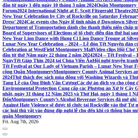
đầu từ ngày 1 đến ngày 10 tháng 3 năm 2024
Quận Montgomery tổ
Forum
2024 International Night at F. Scott Fitzgerald Theatre
202
New Year Celebration by City of Rockville on Saturday February 
Dress’ 2024
Các events cho Ngày lễ tình nhân ở Downtown Silver 
Department of Transportation dành cho thanh thiếu niên chấp n
Board of Supervisors of Elections sẽ tổ chức diễn đàn thứ hai 
New Year Lion Dance with Hung Ci Lion Dance Troupe at Silve
Lunar New Year Celebration – 2024 – Lễ đón Tết Nguyên đán c
Celebration at WestField Montgomery Mall
Video clips Hội Chợ
đầu từ thứ Năm ngày 22 tháng 2 năm 2024
2024 – Tết Festival 
NgàyTết Giáp Thìn 2024 tại Chùa Viên Ân
Hội nghị truyện tra
Tết Festival at Our Lady of Vietnam Parish – Lunar New Year 
cộng Quận Montgomery
Montgomery County Animal Services an
2024
Thử thách đọc sách mùa đông với Washing Wizards và Thư v
Tang Lễ của Ông Đinh Văn Cương
Các dự án dịch vụ cho cộng 
Environmental Protection Cung cấp các Phương án Xử lý Cây 
nhật, ngày 31 tháng 12 Năm 2023 và Thứ Hai, ngày 1 tháng 1 N
Đốn
Montgomery County’s Alcohol Beverage Services đã mở ghi
Against Hate Violence sẽ được tổ chức tại Rockville vào thứ Tư
các loài thú vật vào đúng dịp nghỉ lễ cho đến khi có thông báo m
quận Montgomery
Fri. Aug 7th, 2026