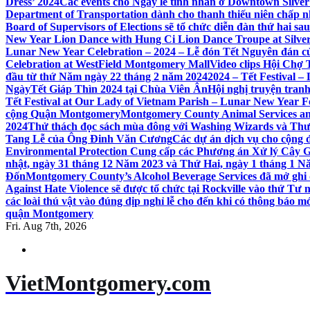
Dress’ 2024
Các events cho Ngày lễ tình nhân ở Downtown Silver 
Department of Transportation dành cho thanh thiếu niên chấp n
Board of Supervisors of Elections sẽ tổ chức diễn đàn thứ hai 
New Year Lion Dance with Hung Ci Lion Dance Troupe at Silve
Lunar New Year Celebration – 2024 – Lễ đón Tết Nguyên đán c
Celebration at WestField Montgomery Mall
Video clips Hội Chợ
đầu từ thứ Năm ngày 22 tháng 2 năm 2024
2024 – Tết Festival 
NgàyTết Giáp Thìn 2024 tại Chùa Viên Ân
Hội nghị truyện tra
Tết Festival at Our Lady of Vietnam Parish – Lunar New Year 
cộng Quận Montgomery
Montgomery County Animal Services an
2024
Thử thách đọc sách mùa đông với Washing Wizards và Thư v
Tang Lễ của Ông Đinh Văn Cương
Các dự án dịch vụ cho cộng 
Environmental Protection Cung cấp các Phương án Xử lý Cây 
nhật, ngày 31 tháng 12 Năm 2023 và Thứ Hai, ngày 1 tháng 1 N
Đốn
Montgomery County’s Alcohol Beverage Services đã mở ghi
Against Hate Violence sẽ được tổ chức tại Rockville vào thứ Tư
các loài thú vật vào đúng dịp nghỉ lễ cho đến khi có thông báo m
quận Montgomery
Fri. Aug 7th, 2026
VietMontgomery.com