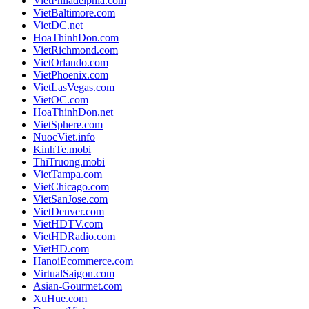
VietPhiladelphia.com
VietBaltimore.com
VietDC.net
HoaThinhDon.com
VietRichmond.com
VietOrlando.com
VietPhoenix.com
VietLasVegas.com
VietOC.com
HoaThinhDon.net
VietSphere.com
NuocViet.info
KinhTe.mobi
ThiTruong.mobi
VietTampa.com
VietChicago.com
VietSanJose.com
VietDenver.com
VietHDTV.com
VietHDRadio.com
VietHD.com
HanoiEcommerce.com
VirtualSaigon.com
Asian-Gourmet.com
XuHue.com