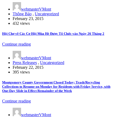
webmasterVMont
Thông Báo
,
Uncategorized
February 23, 2015
432 views
Hội Chợ về Các Cơ Hội Mùa Hè Được Tổ Chức vào Ngày 26 Tháng 2
Continue reading
webmasterVMont
Press Releases
,
Uncategorized
February 22, 2015
395 views
Montgomery County Government Closed Today; Trash/Recycling
Collections to Resume on Monday for Residents with Friday Service, with
One-Day Slide in Effect Remainder of the Week
Continue reading
webmasterVMont