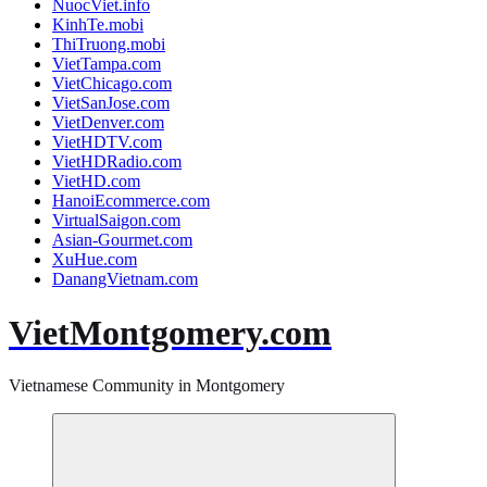
NuocViet.info
KinhTe.mobi
ThiTruong.mobi
VietTampa.com
VietChicago.com
VietSanJose.com
VietDenver.com
VietHDTV.com
VietHDRadio.com
VietHD.com
HanoiEcommerce.com
VirtualSaigon.com
Asian-Gourmet.com
XuHue.com
DanangVietnam.com
VietMontgomery.com
Vietnamese Community in Montgomery