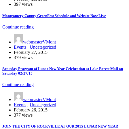
397 views
Montgomery County GreenFest Schedule and Website Now Live
Continue reading
webmasterVMont
Events
,
Uncategorized
February 27, 2015
379 views
Saturday Program of Lunar New Year Celebration at Lake Forest Mall on
Saturday 02/27/15
Continue reading
webmasterVMont
Events
,
Uncategorized
February 26, 2015
377 views
JOIN THE CITY OF ROCKVILLE AT OUR 2015 LUNAR NEW YEAR