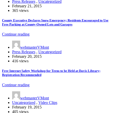
Press Releases
,
Uncategorized
February 21, 2015
365 views
County Executive Declares Snow Emergency; Residents Encouraged to Use
Free Parking at County-Owned Lots and Garages
Continue reading
webmasterVMont
Press Releases
,
Uncategorized
February 20, 2015
416 views
Free Internet Safety Workshop for Teens to be Held at Davis Library;
Registration Recommended
Continue reading
webmasterVMont
Uncategorized
,
Video Clips
February 19, 2015
405 views