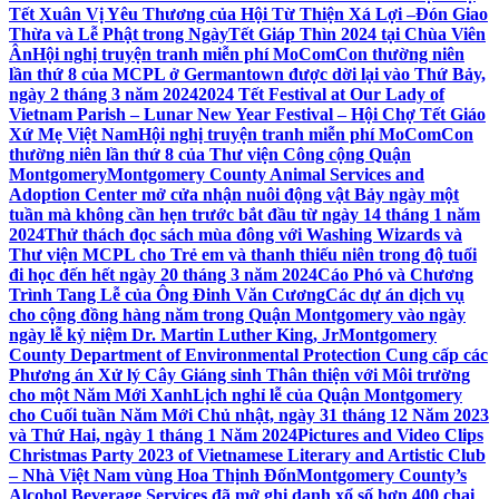
Tết Xuân Vị Yêu Thương của Hội Từ Thiện Xá Lợi –
Đón Giao
Thừa và Lễ Phật trong NgàyTết Giáp Thìn 2024 tại Chùa Viên
Ân
Hội nghị truyện tranh miễn phí MoComCon thường niên
lần thứ 8 của MCPL ở Germantown được dời lại vào Thứ Bảy,
ngày 2 tháng 3 năm 2024
2024 Tết Festival at Our Lady of
Vietnam Parish – Lunar New Year Festival – Hội Chợ Tết Giáo
Xứ Mẹ Việt Nam
Hội nghị truyện tranh miễn phí MoComCon
thường niên lần thứ 8 của Thư viện Công cộng Quận
Montgomery
Montgomery County Animal Services and
Adoption Center mở cửa nhận nuôi động vật Bảy ngày một
tuần mà không cần hẹn trước bắt đầu từ ngày 14 tháng 1 năm
2024
Thử thách đọc sách mùa đông với Washing Wizards và
Thư viện MCPL cho Trẻ em và thanh thiếu niên trong độ tuổi
đi học đến hết ngày 20 tháng 3 năm 2024
Cáo Phó và Chương
Trình Tang Lễ của Ông Đinh Văn Cương
Các dự án dịch vụ
cho cộng đồng hàng năm trong Quận Montgomery vào ngày
ngày lễ kỷ niệm Dr. Martin Luther King, Jr
Montgomery
County Department of Environmental Protection Cung cấp các
Phương án Xử lý Cây Giáng sinh Thân thiện với Môi trường
cho một Năm Mới Xanh
Lịch nghỉ lễ của Quận Montgomery
cho Cuối tuần Năm Mới Chủ nhật, ngày 31 tháng 12 Năm 2023
và Thứ Hai, ngày 1 tháng 1 Năm 2024
Pictures and Video Clips
Christmas Party 2023 of Vietnamese Literary and Artistic Club
– Nhà Việt Nam vùng Hoa Thịnh Đốn
Montgomery County’s
Alcohol Beverage Services đã mở ghi danh xổ số hơn 400 chai