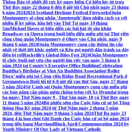
Thông Báo về nhiệt độ cực kỳ nguy hiểm Có hiệu lực từ trưa
Thứ Bảy ngày 22 tháng 6 đến 8 giờ tối Chủ nhật ngày 23 tháng
6 năm 2024
2024 Scotland Heritage Festival Fireworks
Quận
Montgomery sẽ công nhận ‘Juneteenth’ theo nhiều cách và với
nhiều lễ kỷ niệm, hầu hết vào Thứ Tư ngày 19 tháng
Sáu
Michael Hayes sẽ biểu diễn các bài hát từ sân khấu
Broadway và Opera trong buổi biểu diễn miễn phí tại Thư viện
công cộng quận Montgomery ở Olney vào Chủ nhật, ngày 9
tháng 6 năm 2024
Quận Montgomery cung cấp thông tin cập
nhật về thời tiết khắc nghiệt và Kêu gọi người dân tránh xa dây
điện bị rơi
Rockville’s Global Bites Fest 2024
Quận Montgomery
tổ chức buổi mở cửa cho người tìm việc vào ngày 5 tháng 6
năm 2024 tại County’s Executive Office Building
Celebration
Buddha’s Birthday at Vien An Buddhist Association
‘Roller
Disco’ miễn phí tại Công viên Ridge Road Recreational Park ở
Germantown Buổi tối từ 6-8 giờ tối vào thứ Sáu, ngày 17 tháng
5 năm 2024
Sở Cảnh sát Quận Montgomery cung cấp miễn phí
các bản nâng cấp phần mềm chống trộm với Xe Hyundai trong
ba ngày: Thứ Năm ngày 9 , Thứ Sáu ngày 10 và Thứ Bảy ngày
11 tháng 5 năm 2024
Bỏ phiếu sớm cho Cuộc bầu cử sơ bộ Tổng
thống Hoa Kỳ năm 2024 từ Thứ Năm ngày 2 tháng 5 năm
2024, đến Thứ Năm ngày 9 tháng 5 năm 2024
Thứ Ba ngày 23
tháng 4 là hạn chót Ghi Danh cho Cuộc bầu cử sơ bộ năm 2024
trong tiểu bang Maryland
Black April Commemoration 2024 by
Youth Ministry Of Our Lady of Vietnam Catholic