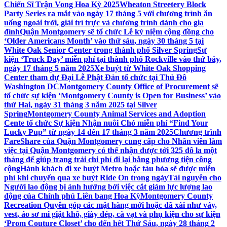
Chiến Sĩ Trận Vong Hoa Kỳ 2025
Wheaton Streetery Block
Party Series ra mắt vào ngày 17 tháng 5 với chương trình ăn
uống ngoài trời, giải trí trực và chương trình dành cho gia
đình
Quận Montgomery sẽ tổ chức Lễ kỷ niệm cộng đồng cho
‘Older Americans Month’ vào thứ sáu, ngày 30 tháng 5 tại
White Oak Senior Center trong thành phố Silver Spring
Sự
kiện ‘Truck Day’ miễn phí tại thành phố Rockville vào thứ bảy,
ngày 17 tháng 5 năm 2025
Xe buýt từ White Oak Shopping
Center tham dự Đại Lễ Phật Đản tổ chức tại Thủ Đô
Washington DC
Montgomery County Office of Procurement sẽ
tổ chức sự kiện ‘Montgomery County is Open for Business’ vào
thứ Hai, ngày 31 tháng 3 năm 2025 tại Silver
Spring
Montgomery County Animal Services and Adoption
Cente tổ chức Sự kiện Nhận nuôi Chó miễn phí “Find Your
Lucky Pup” từ ngày 14 đến 17 tháng 3 năm 2025
Chương trình
FareShare của Quận Montgomery cung cấp cho Nhân viên làm
việc tại Quận Montgomery có thể nhận được tới 325 đô la một
tháng để giúp trang trải chi phí đi lại bằng phương tiện công
cộng
Hành khách đi xe buýt Metro hoặc tàu hỏa sẽ được miễn
phí khi chuyển qua xe buýt Ride On trong ngày
Tài nguyên cho
Người lao động bị ảnh hưởng bởi việc cắt giảm lực lượng lao
động của Chính phủ Liên bang Hoa Kỳ
Montgomery County
Recreation Quyên góp các mặt hàng mới hoặc đã xài như váy,
vest, áo sơ mi giặt khô, giày dép, cà vạt và phụ kiện cho sự kiện
‘Prom Couture Closet’ cho đến hết Thứ Sáu, ngày 28 tháng 2