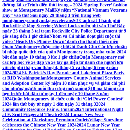
đường lái xe
Trình diễn thời trang – 2024 ‘Spring Fever’ fashion
show at Montgomery Mall
Kỷ niệm “National Vietnam Veterans
Day” vào thứ Sáu ngày 29 tháng 3 trên trang web
montgomerycountymd.gov/veterans
Sở Cảnh sát Thành phố
Rockville sẽ tặng Steering Wheel Locks miễn phí vào Thứ Bảy
ngày 23 tháng 3 tại trạm Rockville City Police Department từ 9
giờ sáng đến 1 giờ chiều
Nhóm và Cá nhân đoạt giải cuộc thi
video ‘Heads Up, Phones Down’ dành cho thanh thiếu niên
Quận Montgomery được công bố
Ghi Danh Cho Các lớp chuẩn
bị nhập quốc tịch của quận Montgomery trong mùa xuân 2024
bắt đầu ngày 10 tháng 3 lúc 1 giờ chiều
Quận Montgomery mở
các lớp học về xe đạp và xe tay ga điện tử dành cho người lớn
với chi phí thấp vào tháng 4, tháng 5 và tháng 6 trong năm
2024
2024 St. Patrick’s Day Parade and Lakefront Plaza Party
at RIO Washingtonian
Montgomery County Animal Services
and Adoption Center kỷ niệm 10 năm phục vụ và giảm chi phí
cho những người nuôi thú cưng mới xuống $10 mà không cần
hẹn trước bắt đầu từ ngày 1 đến ngày 10 tháng 3 năm
2024
Quận Montgomery tổ chức cuộc thi ‘Girl Power Contest’
2024 lần thứ bảy từ ngày 1 đến ngày 31 tháng 3
2024
Community Resource Fair & Forum
2024 International Night
at F. Scott Fitzgerald Theatre
2024 Lunar New Year
Celebration at Clarksburg Premium Outlets
Village Storytime
celebrates the Chinese New Year 2024
2024 Lunar New Year