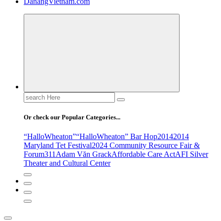
DanangVietnam.com
Search
for:
Or check our Popular Categories...
“HalloWheaton”
“HalloWheaton” Bar Hop
2014
2014
Maryland Tet Festival
2024 Community Resource Fair &
Forum
311
Adam Văn Grack
Affordable Care Act
AFI Silver
Theater and Cultural Center