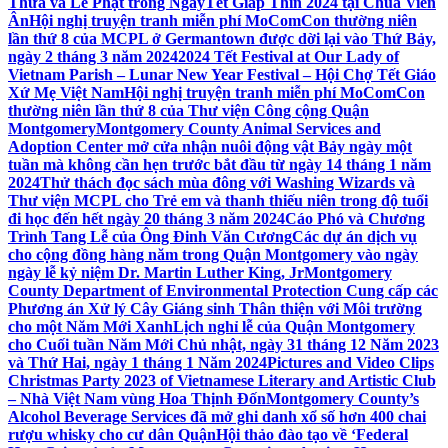
Thừa và Lễ Phật trong NgàyTết Giáp Thìn 2024 tại Chùa Viên
Ân
Hội nghị truyện tranh miễn phí MoComCon thường niên
lần thứ 8 của MCPL ở Germantown được dời lại vào Thứ Bảy,
ngày 2 tháng 3 năm 2024
2024 Tết Festival at Our Lady of
Vietnam Parish – Lunar New Year Festival – Hội Chợ Tết Giáo
Xứ Mẹ Việt Nam
Hội nghị truyện tranh miễn phí MoComCon
thường niên lần thứ 8 của Thư viện Công cộng Quận
Montgomery
Montgomery County Animal Services and
Adoption Center mở cửa nhận nuôi động vật Bảy ngày một
tuần mà không cần hẹn trước bắt đầu từ ngày 14 tháng 1 năm
2024
Thử thách đọc sách mùa đông với Washing Wizards và
Thư viện MCPL cho Trẻ em và thanh thiếu niên trong độ tuổi
đi học đến hết ngày 20 tháng 3 năm 2024
Cáo Phó và Chương
Trình Tang Lễ của Ông Đinh Văn Cương
Các dự án dịch vụ
cho cộng đồng hàng năm trong Quận Montgomery vào ngày
ngày lễ kỷ niệm Dr. Martin Luther King, Jr
Montgomery
County Department of Environmental Protection Cung cấp các
Phương án Xử lý Cây Giáng sinh Thân thiện với Môi trường
cho một Năm Mới Xanh
Lịch nghỉ lễ của Quận Montgomery
cho Cuối tuần Năm Mới Chủ nhật, ngày 31 tháng 12 Năm 2023
và Thứ Hai, ngày 1 tháng 1 Năm 2024
Pictures and Video Clips
Christmas Party 2023 of Vietnamese Literary and Artistic Club
– Nhà Việt Nam vùng Hoa Thịnh Đốn
Montgomery County’s
Alcohol Beverage Services đã mở ghi danh xổ số hơn 400 chai
rượu whisky cho cư dân Quận
Hội thảo đào tạo về ‘Federal