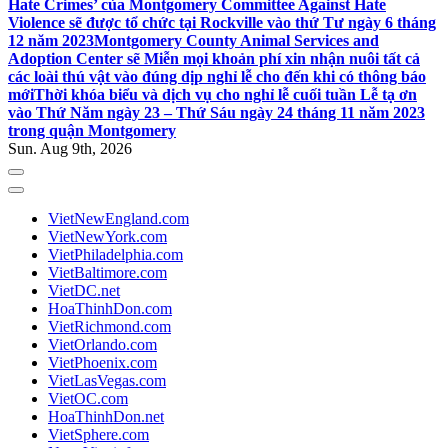
Hate Crimes’ của Montgomery Committee Against Hate
Violence sẽ được tổ chức tại Rockville vào thứ Tư ngày 6 tháng
12 năm 2023
Montgomery County Animal Services and
Adoption Center sẽ Miễn mọi khoản phí xin nhận nuôi tất cả
các loài thú vật vào đúng dịp nghỉ lễ cho đến khi có thông báo
mới
Thời khóa biểu và dịch vụ cho nghỉ lễ cuối tuần Lễ tạ ơn
vào Thứ Năm ngày 23 – Thứ Sáu ngày 24 tháng 11 năm 2023
trong quận Montgomery
Sun. Aug 9th, 2026
VietNewEngland.com
VietNewYork.com
VietPhiladelphia.com
VietBaltimore.com
VietDC.net
HoaThinhDon.com
VietRichmond.com
VietOrlando.com
VietPhoenix.com
VietLasVegas.com
VietOC.com
HoaThinhDon.net
VietSphere.com