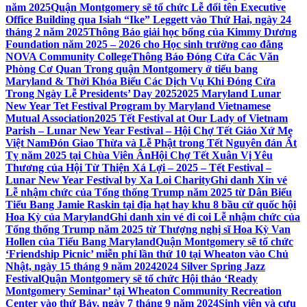
năm 2025
Quận Montgomery sẽ tổ chức Lễ đổi tên Executive
Office Building qua Isiah “Ike” Leggett vào Thứ Hai, ngày 24
tháng 2 năm 2025
Thông Báo giải học bổng của Kimmy Dương
Foundation năm 2025 – 2026 cho Học sinh trường cao đẳng
NOVA Community College
Thông Báo Đóng Cửa Các Văn
Phòng Cơ Quan Trong quận Montgomery ở tiểu bang
Maryland & Thời Khóa Biểu Các Dịch Vụ Khi Đóng Cửa
Trong Ngày Lễ Presidents’ Day 2025
2025 Maryland Lunar
New Year Tet Festival Program by Maryland Vietnamese
Mutual Association
2025 Tết Festival at Our Lady of Vietnam
Parish – Lunar New Year Festival – Hội Chợ Tết Giáo Xứ Mẹ
Việt Nam
Đón Giao Thừa và Lễ Phật trong Tết Nguyên đán Ất
Tỵ năm 2025 tại Chùa Viên Ân
Hội Chợ Tết Xuân Vị Yêu
Thương của Hội Từ Thiện Xá Lợi – 2025 – Tết Festival –
Lunar New Year Festival by Xa Loi Charity
Ghi danh Xin vé
Lễ nhậm chức của Tổng thống Trump năm 2025 từ Dân Biểu
Tiểu Bang Jamie Raskin tại địa hạt hay khu 8 bầu cử quốc hội
Hoa Kỳ của Maryland
Ghi danh xin vé đi coi Lễ nhậm chức của
Tổng thống Trump năm 2025 từ Thượng nghị sĩ Hoa Kỳ Van
Hollen của Tiểu Bang Maryland
Quận Montgomery sẽ tổ chức
‘Friendship Picnic’ miễn phí lần thứ 10 tại Wheaton vào Chủ
Nhật, ngày 15 tháng 9 năm 2024
2024 Silver Spring Jazz
Festival
Quận Montgomery sẽ tổ chức Hội thảo ‘Ready
Montgomery Seminar’ tại Wheaton Community Recreation
Center vào thứ Bảy, ngày 7 tháng 9 năm 2024
Sinh viên và cựu