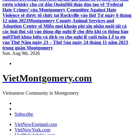
rượu whisky cho cư dân Quận
Hội thảo đào tạo về ‘Federal
Hate Crimes’ của Montgomery Committee Against Hate
Violence sẽ được tổ chức tại Rockville vào thứ Tư ngày 6 tháng
12 năm 2023
Montgomery County Animal Services and
Adoption Center sẽ Miễn mọi khoản phí xin nhận nuôi tất cả
các loài thú vật vào đúng dịp nghỉ lễ cho đến khi có thông báo
mới
Thời khóa biểu và dịch vụ cho nghỉ lễ cuối tuần Lễ tạ ơn
vào Thứ Năm ngày 23 – Thứ Sáu ngày 24 tháng 11 năm 2023
trong quận Montgomery
Sun. Aug 9th, 2026
VietMontgomery.com
Vietnamese Community in Montgomery
Subscribe
VietNewEngland.com
VietNewYork.com