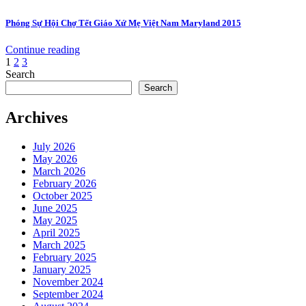
Phóng Sự Hội Chợ Tết Giáo Xứ Mẹ Việt Nam Maryland 2015
Continue reading
Posts
1
2
3
Search
pagination
Search
Archives
July 2026
May 2026
March 2026
February 2026
October 2025
June 2025
May 2025
April 2025
March 2025
February 2025
January 2025
November 2024
September 2024