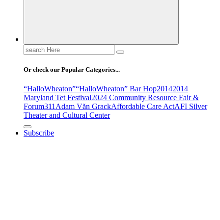
Search
for:
Or check our Popular Categories...
“HalloWheaton”
“HalloWheaton” Bar Hop
2014
2014
Maryland Tet Festival
2024 Community Resource Fair &
Forum
311
Adam Văn Grack
Affordable Care Act
AFI Silver
Theater and Cultural Center
Subscribe