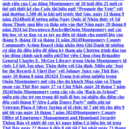
sinh viên của Cao đẳng Montgomery từ 18 tuổi đến 25 tuổi có
thể gửi thiết kế cho Cuộc thi biểu ngữ “Promote the Vote” với
giải thưởng 1.500 đô la khi gửi trước thứ Sáu, ngày 13 tháng 9
năm 2024
Buổi lễ tưởng niệm Ngày Quốc tế Nhận thức về Sử
dụng Thuốc quá liều và thắp nến vào thứ Năm ngày 29 tháng 8
năm 2024 tại Downtown Rockville
Quận Montgomery mở các
lớp học về xe đạp và xe tay ga điện tử dành cho người lớn vào
tháng 9, tháng 10 và tháng 11 năm 2024
Montgomery County
Community Action Board chấp nhận đơn Ghi Danh từ những
cư dân đủ điều kiện để đăng ký tham gia Chương trình đào tạo
vận động chính sách miễn phí
Thư viện Công cộng Brigadier
General Charles E. McGee Library trọng Quận Montgomery tổ
chức Lễ hội Âm nhạc Thân thiện với Gia đình, Miễn phí ‘Just
for the Record-A Vinyl Day’ với Johnny Juice vào Thứ Bảy,
ngày 10 tháng 8 năm 2024
24 Trang trại nông nghiệp trong
Quận Montgomery mở cửa cho du khách Mua sắm và Tham
quan vào Thứ Bảy ngày 27 và Chủ Nhật, ngày 28 tháng 7 năm
2024
Quận Montgomery cung cấp vắc-xin ‘Back-to-School’’
miễn phí cho trẻ em trong độ tuổi đi học tại nhiều địa điểm cho
đến cuối tháng 9
“Afro-Latin Dance Party” miễn phí tại
Veterans Plaza ở Silver Spring sẽ tổ chức từ 7 giờ tối cho đến 9
giờ tối vào ngày 16 tháng 7 năm 2024
Montgomery County
Office of Emergency Management and Homeland Security
Thông Báo về nhiệt độ cực kỳ nguy hiểm Có hiệu lực từ trưa
Thứ Bảy ngày 22 tháng 6 đến 8 giờ tối Chủ nhật ngày 23 tháng