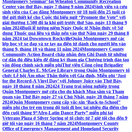
Montgomery Seminar’ tại Wheaton Community Recreation
Center vào thứ Bảy, ngày 7 tháng 9 năm 2024
Sinh viên và cựu
sinh viên của Cao đẳng Montgomery từ 18 tuổi đến 25 tuổi có
thể gửi thiết kế cho Cuộc thi biểu ngữ “Promote the Vote” với
giải thưởng 1.500 đô la khi gửi trước thứ Sáu, ngày 13 tháng 9
năm 2024
Buổi lễ tưởng niệm Ngày Quốc tế Nhận thức về Sử
dụng Thuốc quá liều và thắp nến vào thứ Năm ngày 29 tháng 8
năm 2024 tại Downtown Rockville
Quận Montgomery mở các
lớp học về xe đạp và xe tay ga điện tử dành cho người lớn vào
tháng 9, tháng 10 và tháng 11 năm 2024
Montgomery County
Community Action Board chấp nhận đơn Ghi Danh từ những
cư dân đủ điều kiện để đăng ký tham gia Chương trình đào tạo
vận động chính sách miễn phí
Thư viện Công cộng Brigadier
General Charles E. McGee Library trọng Quận Montgomery tổ
chức Lễ hội Âm nhạc Thân thiện với Gia đình, Miễn phí ‘Just
for the Record-A Vinyl Day’ với Johnny Juice vào Thứ Bảy,
ngày 10 tháng 8 năm 2024
24 Trang trại nông nghiệp trong
Quận Montgomery mở cửa cho du khách Mua sắm và Tham
quan vào Thứ Bảy ngày 27 và Chủ Nhật, ngày 28 tháng 7 năm
2024
Quận Montgomery cung cấp vắc-xin ‘Back-to-School’’
miễn phí cho trẻ em trong độ tuổi đi học tại nhiều địa điểm cho
đến cuối tháng 9
“Afro-Latin Dance Party” miễn phí tại
Veterans Plaza ở Silver Spring sẽ tổ chức từ 7 giờ tối cho đến 9
giờ tối vào ngày 16 tháng 7 năm 2024
Montgomery County
Office of Emergency Management and Homeland Security