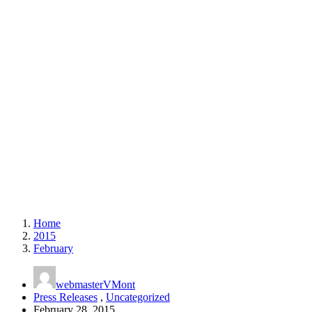
Home
2015
February
webmasterVMont
Press Releases
,
Uncategorized
February 28, 2015