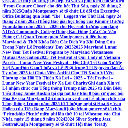
vest, áo sơ mi giặt khô, giày dép, cà vạt và phụ kiện cho sự kiện
‘Prom Couture Closet’ cho đến hết Thứ Sáu, ngày 28 tháng 2
năm 2025
Quận Montgomery sẽ tổ chức Lễ đổi tên Executive
Office Building qua Isiah “Ike” Leggett vào Thứ Hai, ngày 24
tháng 2 năm 2025
Thông Báo giải học bổng của Kimmy Dương
Foundation năm 2025 – 2026 cho Học sinh trường cao đẳng
NOVA Community College
Thông Báo Đóng Cửa Các Văn
Phòng Cơ Quan Trong quận Montgomery ở tiểu bang
Maryland & Thời Khóa Biểu Các Dịch Vụ Khi Đóng Cửa
Trong Ngày Lễ Presidents’ Day 2025
2025 Maryland Lunar
New Year Tet Festival Program by Maryland Vietnamese
Mutual Association
2025 Tết Festival at Our Lady of Vietnam
Parish – Lunar New Year Festival – Hội Chợ Tết Giáo Xứ Mẹ
Việt Nam
Đón Giao Thừa và Lễ Phật trong Tết Nguyên đán Ất
Tỵ năm 2025 tại Chùa Viên Ân
Hội Chợ Tết Xuân Vị Yêu
Thương của Hội Từ Thiện Xá Lợi – 2025 – Tết Festival –
Lunar New Year Festival by Xa Loi Charity
Ghi danh Xin vé
Lễ nhậm chức của Tổng thống Trump năm 2025 từ Dân Biểu
Tiểu Bang Jamie Raskin tại địa hạt hay khu 8 bầu cử quốc hội
Hoa Kỳ của Maryland
Ghi danh xin vé đi coi Lễ nhậm chức của
Tổng thống Trump năm 2025 từ Thượng nghị sĩ Hoa Kỳ Van
Hollen của Tiểu Bang Maryland
Quận Montgomery sẽ tổ chức
‘Friendship Picnic’ miễn phí lần thứ 10 tại Wheaton vào Chủ
Nhật, ngày 15 tháng 9 năm 2024
2024 Silver Spring Jazz
Festival
Quận Montgomery sẽ tổ chức Hội thảo ‘Ready