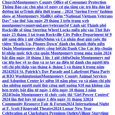
Church
Montgomery County Office of Consumer Protection
Thông Báo các chủ nhà về nguy cơ gia tăng các trò lừa đảo lát
đường lái xe
Trình diễn thời trang – 2024 ‘Spring Fever’ fashion
show at Montgomery Mall
Kỷ niệm “National Vietnam Veterans
Day” vào thứ Sáu ngày 29 tháng 3 trên trang web
montgomerycountymd.gov/veterans
Sở Cảnh sát Thành phố
Rockville sẽ tặng Steering Wheel Locks miễn phí vào Thứ Bảy
ngày 23 tháng 3 tại trạm Rockville City Police Department từ 9
giờ sáng đến 1 giờ chiều
Nhóm và Cá nhân đoạt giải cuộc thi
video ‘Heads Up, Phones Down’ dành cho thanh thiếu niên
Quận Montgomery được công bố
Ghi Danh Cho Các lớp chuẩn
bị nhập quốc tịch của quận Montgomery trong mùa xuân 2024
bắt đầu ngày 10 tháng 3 lúc 1 giờ chiều
Quận Montgomery mở
các lớp học về xe đạp và xe tay ga điện tử dành cho người lớn
với chi phí thấp vào tháng 4, tháng 5 và tháng 6 trong năm
2024
2024 St. Patrick’s Day Parade and Lakefront Plaza Party
at RIO Washingtonian
Montgomery County Animal Services
and Adoption Center kỷ niệm 10 năm phục vụ và giảm chi phí
cho những người nuôi thú cưng mới xuống $10 mà không cần
hẹn trước bắt đầu từ ngày 1 đến ngày 10 tháng 3 năm
2024
Quận Montgomery tổ chức cuộc thi ‘Girl Power Contest’
2024 lần thứ bảy từ ngày 1 đến ngày 31 tháng 3
2024
Community Resource Fair & Forum
2024 International Night
at F. Scott Fitzgerald Theatre
2024 Lunar New Year
Celebration at Clarksburg Premium Outlets
Village Storytime