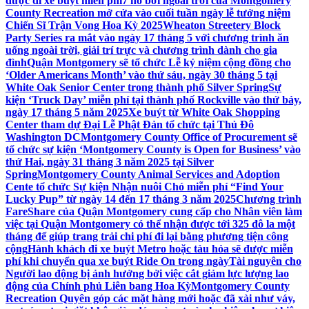
được đi xe buýt miễn phí
7 hồ bơi ngoài trời của Montgomery
County Recreation mở cửa vào cuối tuần ngày lễ tưởng niệm
Chiến Sĩ Trận Vong Hoa Kỳ 2025
Wheaton Streetery Block
Party Series ra mắt vào ngày 17 tháng 5 với chương trình ăn
uống ngoài trời, giải trí trực và chương trình dành cho gia
đình
Quận Montgomery sẽ tổ chức Lễ kỷ niệm cộng đồng cho
‘Older Americans Month’ vào thứ sáu, ngày 30 tháng 5 tại
White Oak Senior Center trong thành phố Silver Spring
Sự
kiện ‘Truck Day’ miễn phí tại thành phố Rockville vào thứ bảy,
ngày 17 tháng 5 năm 2025
Xe buýt từ White Oak Shopping
Center tham dự Đại Lễ Phật Đản tổ chức tại Thủ Đô
Washington DC
Montgomery County Office of Procurement sẽ
tổ chức sự kiện ‘Montgomery County is Open for Business’ vào
thứ Hai, ngày 31 tháng 3 năm 2025 tại Silver
Spring
Montgomery County Animal Services and Adoption
Cente tổ chức Sự kiện Nhận nuôi Chó miễn phí “Find Your
Lucky Pup” từ ngày 14 đến 17 tháng 3 năm 2025
Chương trình
FareShare của Quận Montgomery cung cấp cho Nhân viên làm
việc tại Quận Montgomery có thể nhận được tới 325 đô la một
tháng để giúp trang trải chi phí đi lại bằng phương tiện công
cộng
Hành khách đi xe buýt Metro hoặc tàu hỏa sẽ được miễn
phí khi chuyển qua xe buýt Ride On trong ngày
Tài nguyên cho
Người lao động bị ảnh hưởng bởi việc cắt giảm lực lượng lao
động của Chính phủ Liên bang Hoa Kỳ
Montgomery County
Recreation Quyên góp các mặt hàng mới hoặc đã xài như váy,