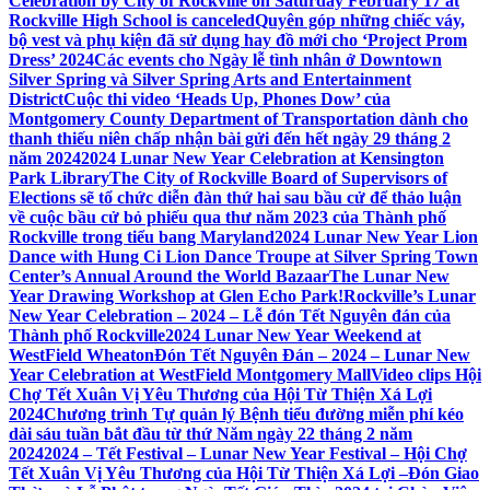
Celebration by City of Rockville on Saturday February 17 at
Rockville High School is canceled
Quyên góp những chiếc váy,
bộ vest và phụ kiện đã sử dụng hay đồ mới cho ‘Project Prom
Dress’ 2024
Các events cho Ngày lễ tình nhân ở Downtown
Silver Spring và Silver Spring Arts and Entertainment
District
Cuộc thi video ‘Heads Up, Phones Dow’ của
Montgomery County Department of Transportation dành cho
thanh thiếu niên chấp nhận bài gửi đến hết ngày 29 tháng 2
năm 2024
2024 Lunar New Year Celebration at Kensington
Park Library
The City of Rockville Board of Supervisors of
Elections sẽ tổ chức diễn đàn thứ hai sau bầu cử để thảo luận
về cuộc bầu cử bỏ phiếu qua thư năm 2023 của Thành phố
Rockville trong tiểu bang Maryland
2024 Lunar New Year Lion
Dance with Hung Ci Lion Dance Troupe at Silver Spring Town
Center’s Annual Around the World Bazaar
The Lunar New
Year Drawing Workshop at Glen Echo Park!
Rockville’s Lunar
New Year Celebration – 2024 – Lễ đón Tết Nguyên đán của
Thành phố Rockville
2024 Lunar New Year Weekend at
WestField Wheaton
Đón Tết Nguyên Đán – 2024 – Lunar New
Year Celebration at WestField Montgomery Mall
Video clips Hội
Chợ Tết Xuân Vị Yêu Thương của Hội Từ Thiện Xá Lợi
2024
Chương trình Tự quản lý Bệnh tiểu đường miễn phí kéo
dài sáu tuần bắt đầu từ thứ Năm ngày 22 tháng 2 năm
2024
2024 – Tết Festival – Lunar New Year Festival – Hội Chợ
Tết Xuân Vị Yêu Thương của Hội Từ Thiện Xá Lợi –
Đón Giao