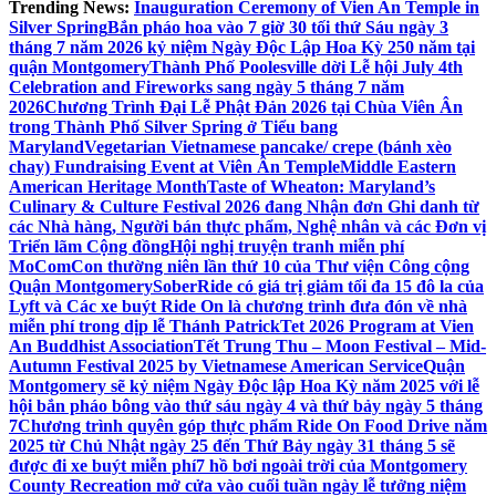
Trending News:
Inauguration Ceremony of Vien An Temple in
Silver Spring
Bắn pháo hoa vào 7 giờ 30 tối thứ Sáu ngày 3
tháng 7 năm 2026 kỷ niệm Ngày Độc Lập Hoa Kỳ 250 năm tại
quận Montgomery
Thành Phố Poolesville dời Lễ hội July 4th
Celebration and Fireworks sang ngày 5 tháng 7 năm
2026
Chương Trình Đại Lễ Phật Đản 2026 tại Chùa Viên Ân
trong Thành Phố Silver Spring ở Tiểu bang
Maryland
Vegetarian Vietnamese pancake/ crepe (bánh xèo
chay) Fundraising Event at Viên Ân Temple
Middle Eastern
American Heritage Month
Taste of Wheaton: Maryland’s
Culinary & Culture Festival 2026 đang Nhận đơn Ghi danh từ
các Nhà hàng, Người bán thực phẩm, Nghệ nhân và các Đơn vị
Triển lãm Cộng đồng
Hội nghị truyện tranh miễn phí
MoComCon thường niên lần thứ 10 của Thư viện Công cộng
Quận Montgomery
SoberRide có giá trị giảm tối đa 15 đô la của
Lyft và Các xe buýt Ride On là chương trình đưa đón về nhà
miễn phí trong dịp lễ Thánh Patrick
Tet 2026 Program at Vien
An Buddhist Association
Tết Trung Thu – Moon Festival – Mid-
Autumn Festival 2025 by Vietnamese American Service
Quận
Montgomery sẽ kỷ niệm Ngày Độc lập Hoa Kỳ năm 2025 với lễ
hội bắn pháo bông vào thứ sáu ngày 4 và thứ bảy ngày 5 tháng
7
Chương trình quyên góp thực phẩm Ride On Food Drive năm
2025 từ Chủ Nhật ngày 25 đến Thứ Bảy ngày 31 tháng 5 sẽ
được đi xe buýt miễn phí
7 hồ bơi ngoài trời của Montgomery
County Recreation mở cửa vào cuối tuần ngày lễ tưởng niệm