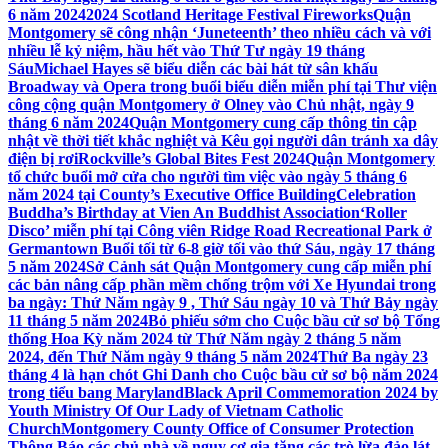
6 năm 2024
2024 Scotland Heritage Festival Fireworks
Quận
Montgomery sẽ công nhận ‘Juneteenth’ theo nhiều cách và với
nhiều lễ kỷ niệm, hầu hết vào Thứ Tư ngày 19 tháng
Sáu
Michael Hayes sẽ biểu diễn các bài hát từ sân khấu
Broadway và Opera trong buổi biểu diễn miễn phí tại Thư viện
công cộng quận Montgomery ở Olney vào Chủ nhật, ngày 9
tháng 6 năm 2024
Quận Montgomery cung cấp thông tin cập
nhật về thời tiết khắc nghiệt và Kêu gọi người dân tránh xa dây
điện bị rơi
Rockville’s Global Bites Fest 2024
Quận Montgomery
tổ chức buổi mở cửa cho người tìm việc vào ngày 5 tháng 6
năm 2024 tại County’s Executive Office Building
Celebration
Buddha’s Birthday at Vien An Buddhist Association
‘Roller
Disco’ miễn phí tại Công viên Ridge Road Recreational Park ở
Germantown Buổi tối từ 6-8 giờ tối vào thứ Sáu, ngày 17 tháng
5 năm 2024
Sở Cảnh sát Quận Montgomery cung cấp miễn phí
các bản nâng cấp phần mềm chống trộm với Xe Hyundai trong
ba ngày: Thứ Năm ngày 9 , Thứ Sáu ngày 10 và Thứ Bảy ngày
11 tháng 5 năm 2024
Bỏ phiếu sớm cho Cuộc bầu cử sơ bộ Tổng
thống Hoa Kỳ năm 2024 từ Thứ Năm ngày 2 tháng 5 năm
2024, đến Thứ Năm ngày 9 tháng 5 năm 2024
Thứ Ba ngày 23
tháng 4 là hạn chót Ghi Danh cho Cuộc bầu cử sơ bộ năm 2024
trong tiểu bang Maryland
Black April Commemoration 2024 by
Youth Ministry Of Our Lady of Vietnam Catholic
Church
Montgomery County Office of Consumer Protection
Thông Báo các chủ nhà về nguy cơ gia tăng các trò lừa đảo lát