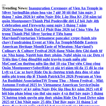
Skip
to
Trending News:
Inauguration Ceremony of Vien An Temple in
content
Silver Spring
Bắn pháo hoa vào 7 giờ 30 tối thứ Sáu ngày 3
tháng 7 năm 2026 kỷ niệm Ngày Độc Lập Hoa Kỳ 250 năm tại
quận Montgomery
Thành Phố Poolesville dời Lễ hội July 4th
Celebration and Fireworks sang ngày 5 tháng 7 năm
2026
Chương Trình Đại Lễ Phật Đản 2026 tại Chùa Viên Ân
trong Thành Phố Silver Spring ở Tiểu bang
Maryland
Vegetarian Vietnamese pancake/ crepe (bánh xèo
chay) Fundraising Event at Viên Ân Temple
Middle Eastern
American Heritage Month
Taste of Wheaton: Maryland’s
Culinary & Culture Festival 2026 đang Nhận đơn Ghi danh từ
các Nhà hàng, Người bán thực phẩm, Nghệ nhân và các Đơn vị
Triển lãm Cộng đồng
Hội nghị truyện tranh miễn phí
MoComCon thường niên lần thứ 10 của Thư viện Công cộng
Quận Montgomery
SoberRide có giá trị giảm tối đa 15 đô la của
Lyft và Các xe buýt Ride On là chương trình đưa đón về nhà
miễn phí trong dịp lễ Thánh Patrick
Tet 2026 Program at Vien
An Buddhist Association
Tết Trung Thu – Moon Festival – Mid-
Autumn Festival 2025 by Vietnamese American Service
Quận
Montgomery sẽ kỷ niệm Ngày Độc lập Hoa Kỳ năm 2025 với lễ
hội bắn pháo bông vào thứ sáu ngày 4 và thứ bảy ngày 5 tháng
7
Chương trình quyên góp thực phẩm Ride On Food Drive năm
2025 từ Chủ Nhật ngày 25 đến Thứ Bảy ngày 31 tháng 5 sẽ