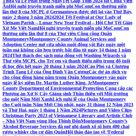
Thừa và Lễ Phật trong NgàyTết Giáp Thìn 2024 tại Chùa Viên
Ân
Hội nghị truyện tranh miễn phí MoComCon thường niên
lần thứ 8 của MCPL ở Germantown được dời lại vào Thứ Bảy,
ngày 2 tháng 3 năm 2024
2024 Tết Festival at Our Lady of
Vietnam Parish – Lunar New Year Festival – Hội Chợ Tết Giáo
Xứ Mẹ Việt Nam
Hội nghị truyện tranh miễn phí MoComCon
thường niên lần thứ 8 của Thư viện Công cộng Quận
Montgomery
Montgomery County Animal Services and
Adoption Center mở cửa nhận nuôi động vật Bảy ngày một
tuần mà không cần hẹn trước bắt đầu từ ngày 14 tháng 1 năm
2024
Thử thách đọc sách mùa đông với Washing Wizards và
Thư viện MCPL cho Trẻ em và thanh thiếu niên trong độ tuổi
đi học đến hết ngày 20 tháng 3 năm 2024
Cáo Phó và Chương
Trình Tang Lễ của Ông Đinh Văn Cương
Các dự án dịch vụ
cho cộng đồng hàng năm trong Quận Montgomery vào ngày
ngày lễ kỷ niệm Dr. Martin Luther King, Jr
Montgomery
County Department of Environmental Protection Cung cấp các
Phương án Xử lý Cây Giáng sinh Thân thiện với Môi trường
cho một Năm Mới Xanh
Lịch nghỉ lễ của Quận Montgomery
cho Cuối tuần Năm Mới Chủ nhật, ngày 31 tháng 12 Năm 2023
và Thứ Hai, ngày 1 tháng 1 Năm 2024
Pictures and Video Clips
Christmas Party 2023 of Vietnamese Literary and Artistic Club
– Nhà Việt Nam vùng Hoa Thịnh Đốn
Montgomery County’s
Alcohol Beverage Services đã mở ghi danh xổ số hơn 400 chai
rượu whisky cho cư dân Quận
Hội thảo đào tạo về ‘Federal