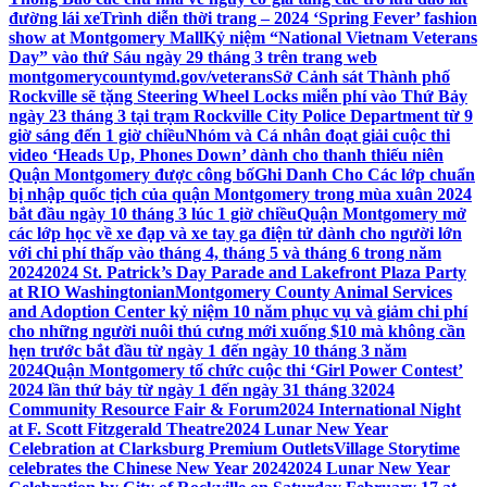
đường lái xe
Trình diễn thời trang – 2024 ‘Spring Fever’ fashion
show at Montgomery Mall
Kỷ niệm “National Vietnam Veterans
Day” vào thứ Sáu ngày 29 tháng 3 trên trang web
montgomerycountymd.gov/veterans
Sở Cảnh sát Thành phố
Rockville sẽ tặng Steering Wheel Locks miễn phí vào Thứ Bảy
ngày 23 tháng 3 tại trạm Rockville City Police Department từ 9
giờ sáng đến 1 giờ chiều
Nhóm và Cá nhân đoạt giải cuộc thi
video ‘Heads Up, Phones Down’ dành cho thanh thiếu niên
Quận Montgomery được công bố
Ghi Danh Cho Các lớp chuẩn
bị nhập quốc tịch của quận Montgomery trong mùa xuân 2024
bắt đầu ngày 10 tháng 3 lúc 1 giờ chiều
Quận Montgomery mở
các lớp học về xe đạp và xe tay ga điện tử dành cho người lớn
với chi phí thấp vào tháng 4, tháng 5 và tháng 6 trong năm
2024
2024 St. Patrick’s Day Parade and Lakefront Plaza Party
at RIO Washingtonian
Montgomery County Animal Services
and Adoption Center kỷ niệm 10 năm phục vụ và giảm chi phí
cho những người nuôi thú cưng mới xuống $10 mà không cần
hẹn trước bắt đầu từ ngày 1 đến ngày 10 tháng 3 năm
2024
Quận Montgomery tổ chức cuộc thi ‘Girl Power Contest’
2024 lần thứ bảy từ ngày 1 đến ngày 31 tháng 3
2024
Community Resource Fair & Forum
2024 International Night
at F. Scott Fitzgerald Theatre
2024 Lunar New Year
Celebration at Clarksburg Premium Outlets
Village Storytime
celebrates the Chinese New Year 2024
2024 Lunar New Year