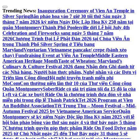
Skip
to
Trending News:
Inauguration Ceremony of Vien An Temple in
content
Silver Spring
Bắn pháo hoa vào 7 giờ 30 tối thứ Sáu ngày 3
tháng 7 năm 2026 kỷ niệm Ngày Độc Lập Hoa Kỳ 250 năm tại
quận Montgomery
Thành Phố Poolesville dời Lễ hội July 4th
Celebration and Fireworks sang ngày 5 tháng 7 năm
2026
Chương Trình Đại Lễ Phật Đản 2026 tại Chùa Viên Ân
trong Thành Phố Silver Spring ở Tiểu bang
Maryland
Vegetarian Vietnamese pancake/ crepe (bánh xèo
chay) Fundraising Event at Viên Ân Temple
Middle Eastern
American Heritage Month
Taste of Wheaton: Maryland’s
Culinary & Culture Festival 2026 đang Nhận đơn Ghi danh từ
các Nhà hàng, Người bán thực phẩm, Nghệ nhân và các Đơn vị
Triển lãm Cộng đồng
Hội nghị truyện tranh miễn phí
MoComCon thường niên lần thứ 10 của Thư viện Công cộng
Quận Montgomery
SoberRide có giá trị giảm tối đa 15 đô la của
Lyft và Các xe buýt Ride On là chương trình đưa đón về nhà
miễn phí trong dịp lễ Thánh Patrick
Tet 2026 Program at Vien
An Buddhist Association
Tết Trung Thu – Moon Festival – Mid-
Autumn Festival 2025 by Vietnamese American Service
Quận
Montgomery sẽ kỷ niệm Ngày Độc lập Hoa Kỳ năm 2025 với lễ
hội bắn pháo bông vào thứ sáu ngày 4 và thứ bảy ngày 5 tháng
7
Chương trình quyên góp thực phẩm Ride On Food Drive năm
2025 từ Chủ Nhật ngày 25 đến Thứ Bảy ngày 31 tháng 5 sẽ