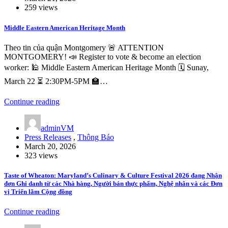
259 views
Middle Eastern American Heritage Month
Theo tin của quận Montgomery 🚨 ATTENTION
MONTGOMERY! 📣 Register to vote & become an election
worker: 🕌 Middle Eastern American Heritage Month 🗓 Sunay,
March 22 ⏳ 2:30PM-5PM 🏫…
Continue reading
adminVM
Press Releases
,
Thông Báo
March 20, 2026
323 views
Taste of Wheaton: Maryland’s Culinary & Culture Festival 2026 đang Nhận
đơn Ghi danh từ các Nhà hàng, Người bán thực phẩm, Nghệ nhân và các Đơn
vị Triển lãm Cộng đồng
Continue reading