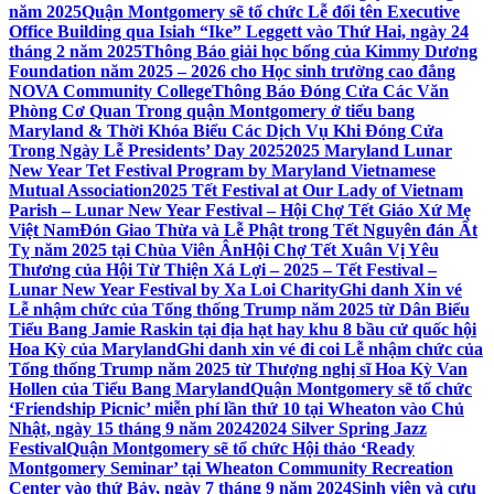
năm 2025
Quận Montgomery sẽ tổ chức Lễ đổi tên Executive
Office Building qua Isiah “Ike” Leggett vào Thứ Hai, ngày 24
tháng 2 năm 2025
Thông Báo giải học bổng của Kimmy Dương
Foundation năm 2025 – 2026 cho Học sinh trường cao đẳng
NOVA Community College
Thông Báo Đóng Cửa Các Văn
Phòng Cơ Quan Trong quận Montgomery ở tiểu bang
Maryland & Thời Khóa Biểu Các Dịch Vụ Khi Đóng Cửa
Trong Ngày Lễ Presidents’ Day 2025
2025 Maryland Lunar
New Year Tet Festival Program by Maryland Vietnamese
Mutual Association
2025 Tết Festival at Our Lady of Vietnam
Parish – Lunar New Year Festival – Hội Chợ Tết Giáo Xứ Mẹ
Việt Nam
Đón Giao Thừa và Lễ Phật trong Tết Nguyên đán Ất
Tỵ năm 2025 tại Chùa Viên Ân
Hội Chợ Tết Xuân Vị Yêu
Thương của Hội Từ Thiện Xá Lợi – 2025 – Tết Festival –
Lunar New Year Festival by Xa Loi Charity
Ghi danh Xin vé
Lễ nhậm chức của Tổng thống Trump năm 2025 từ Dân Biểu
Tiểu Bang Jamie Raskin tại địa hạt hay khu 8 bầu cử quốc hội
Hoa Kỳ của Maryland
Ghi danh xin vé đi coi Lễ nhậm chức của
Tổng thống Trump năm 2025 từ Thượng nghị sĩ Hoa Kỳ Van
Hollen của Tiểu Bang Maryland
Quận Montgomery sẽ tổ chức
‘Friendship Picnic’ miễn phí lần thứ 10 tại Wheaton vào Chủ
Nhật, ngày 15 tháng 9 năm 2024
2024 Silver Spring Jazz
Festival
Quận Montgomery sẽ tổ chức Hội thảo ‘Ready
Montgomery Seminar’ tại Wheaton Community Recreation
Center vào thứ Bảy, ngày 7 tháng 9 năm 2024
Sinh viên và cựu