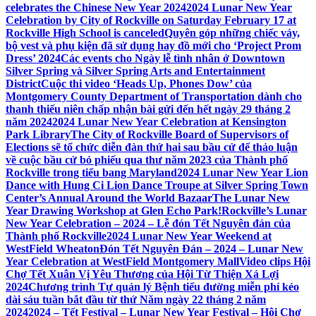
celebrates the Chinese New Year 2024
2024 Lunar New Year
Celebration by City of Rockville on Saturday February 17 at
Rockville High School is canceled
Quyên góp những chiếc váy,
bộ vest và phụ kiện đã sử dụng hay đồ mới cho ‘Project Prom
Dress’ 2024
Các events cho Ngày lễ tình nhân ở Downtown
Silver Spring và Silver Spring Arts and Entertainment
District
Cuộc thi video ‘Heads Up, Phones Dow’ của
Montgomery County Department of Transportation dành cho
thanh thiếu niên chấp nhận bài gửi đến hết ngày 29 tháng 2
năm 2024
2024 Lunar New Year Celebration at Kensington
Park Library
The City of Rockville Board of Supervisors of
Elections sẽ tổ chức diễn đàn thứ hai sau bầu cử để thảo luận
về cuộc bầu cử bỏ phiếu qua thư năm 2023 của Thành phố
Rockville trong tiểu bang Maryland
2024 Lunar New Year Lion
Dance with Hung Ci Lion Dance Troupe at Silver Spring Town
Center’s Annual Around the World Bazaar
The Lunar New
Year Drawing Workshop at Glen Echo Park!
Rockville’s Lunar
New Year Celebration – 2024 – Lễ đón Tết Nguyên đán của
Thành phố Rockville
2024 Lunar New Year Weekend at
WestField Wheaton
Đón Tết Nguyên Đán – 2024 – Lunar New
Year Celebration at WestField Montgomery Mall
Video clips Hội
Chợ Tết Xuân Vị Yêu Thương của Hội Từ Thiện Xá Lợi
2024
Chương trình Tự quản lý Bệnh tiểu đường miễn phí kéo
dài sáu tuần bắt đầu từ thứ Năm ngày 22 tháng 2 năm
2024
2024 – Tết Festival – Lunar New Year Festival – Hội Chợ