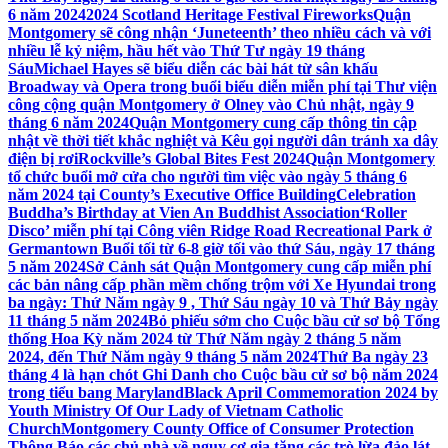
6 năm 2024
2024 Scotland Heritage Festival Fireworks
Quận
Montgomery sẽ công nhận ‘Juneteenth’ theo nhiều cách và với
nhiều lễ kỷ niệm, hầu hết vào Thứ Tư ngày 19 tháng
Sáu
Michael Hayes sẽ biểu diễn các bài hát từ sân khấu
Broadway và Opera trong buổi biểu diễn miễn phí tại Thư viện
công cộng quận Montgomery ở Olney vào Chủ nhật, ngày 9
tháng 6 năm 2024
Quận Montgomery cung cấp thông tin cập
nhật về thời tiết khắc nghiệt và Kêu gọi người dân tránh xa dây
điện bị rơi
Rockville’s Global Bites Fest 2024
Quận Montgomery
tổ chức buổi mở cửa cho người tìm việc vào ngày 5 tháng 6
năm 2024 tại County’s Executive Office Building
Celebration
Buddha’s Birthday at Vien An Buddhist Association
‘Roller
Disco’ miễn phí tại Công viên Ridge Road Recreational Park ở
Germantown Buổi tối từ 6-8 giờ tối vào thứ Sáu, ngày 17 tháng
5 năm 2024
Sở Cảnh sát Quận Montgomery cung cấp miễn phí
các bản nâng cấp phần mềm chống trộm với Xe Hyundai trong
ba ngày: Thứ Năm ngày 9 , Thứ Sáu ngày 10 và Thứ Bảy ngày
11 tháng 5 năm 2024
Bỏ phiếu sớm cho Cuộc bầu cử sơ bộ Tổng
thống Hoa Kỳ năm 2024 từ Thứ Năm ngày 2 tháng 5 năm
2024, đến Thứ Năm ngày 9 tháng 5 năm 2024
Thứ Ba ngày 23
tháng 4 là hạn chót Ghi Danh cho Cuộc bầu cử sơ bộ năm 2024
trong tiểu bang Maryland
Black April Commemoration 2024 by
Youth Ministry Of Our Lady of Vietnam Catholic
Church
Montgomery County Office of Consumer Protection
Thông Báo các chủ nhà về nguy cơ gia tăng các trò lừa đảo lát