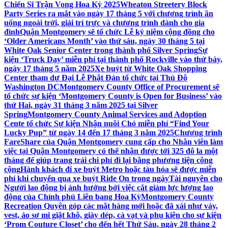
Chiến Sĩ Trận Vong Hoa Kỳ 2025
Wheaton Streetery Block
Party Series ra mắt vào ngày 17 tháng 5 với chương trình ăn
uống ngoài trời, giải trí trực và chương trình dành cho gia
đình
Quận Montgomery sẽ tổ chức Lễ kỷ niệm cộng đồng cho
‘Older Americans Month’ vào thứ sáu, ngày 30 tháng 5 tại
White Oak Senior Center trong thành phố Silver Spring
Sự
kiện ‘Truck Day’ miễn phí tại thành phố Rockville vào thứ bảy,
ngày 17 tháng 5 năm 2025
Xe buýt từ White Oak Shopping
Center tham dự Đại Lễ Phật Đản tổ chức tại Thủ Đô
Washington DC
Montgomery County Office of Procurement sẽ
tổ chức sự kiện ‘Montgomery County is Open for Business’ vào
thứ Hai, ngày 31 tháng 3 năm 2025 tại Silver
Spring
Montgomery County Animal Services and Adoption
Cente tổ chức Sự kiện Nhận nuôi Chó miễn phí “Find Your
Lucky Pup” từ ngày 14 đến 17 tháng 3 năm 2025
Chương trình
FareShare của Quận Montgomery cung cấp cho Nhân viên làm
việc tại Quận Montgomery có thể nhận được tới 325 đô la một
tháng để giúp trang trải chi phí đi lại bằng phương tiện công
cộng
Hành khách đi xe buýt Metro hoặc tàu hỏa sẽ được miễn
phí khi chuyển qua xe buýt Ride On trong ngày
Tài nguyên cho
Người lao động bị ảnh hưởng bởi việc cắt giảm lực lượng lao
động của Chính phủ Liên bang Hoa Kỳ
Montgomery County
Recreation Quyên góp các mặt hàng mới hoặc đã xài như váy,
vest, áo sơ mi giặt khô, giày dép, cà vạt và phụ kiện cho sự kiện
‘Prom Couture Closet’ cho đến hết Thứ Sáu, ngày 28 tháng 2