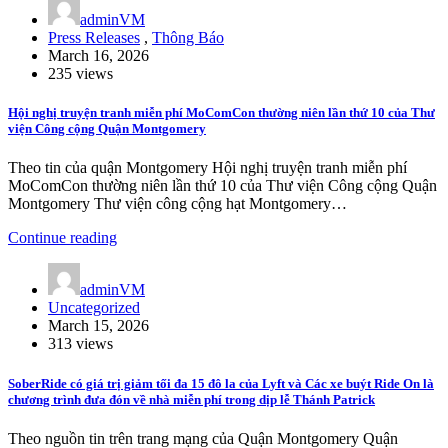
adminVM
Press Releases
,
Thông Báo
March 16, 2026
235 views
Hội nghị truyện tranh miễn phí MoComCon thường niên lần thứ 10 của Thư
viện Công cộng Quận Montgomery
Theo tin của quận Montgomery Hội nghị truyện tranh miễn phí
MoComCon thường niên lần thứ 10 của Thư viện Công cộng Quận
Montgomery Thư viện công cộng hạt Montgomery…
Continue reading
adminVM
Uncategorized
March 15, 2026
313 views
SoberRide có giá trị giảm tối đa 15 đô la của Lyft và Các xe buýt Ride On là
chương trình đưa đón về nhà miễn phí trong dịp lễ Thánh Patrick
Theo nguồn tin trên trang mạng của Quận Montgomery Quận