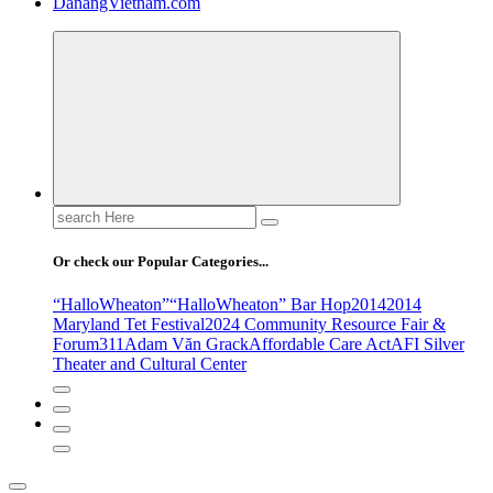
DanangVietnam.com
Search
for:
Or check our Popular Categories...
“HalloWheaton”
“HalloWheaton” Bar Hop
2014
2014
Maryland Tet Festival
2024 Community Resource Fair &
Forum
311
Adam Văn Grack
Affordable Care Act
AFI Silver
Theater and Cultural Center