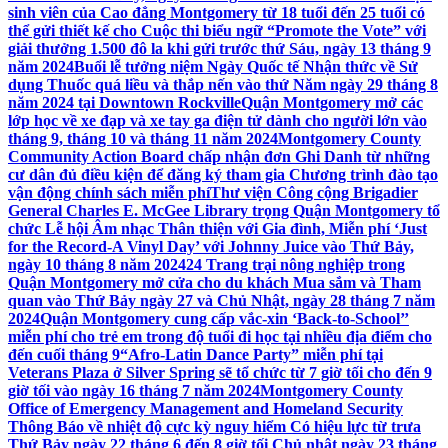
sinh viên của Cao đẳng Montgomery từ 18 tuổi đến 25 tuổi có
thể gửi thiết kế cho Cuộc thi biểu ngữ “Promote the Vote” với
giải thưởng 1.500 đô la khi gửi trước thứ Sáu, ngày 13 tháng 9
năm 2024
Buổi lễ tưởng niệm Ngày Quốc tế Nhận thức về Sử
dụng Thuốc quá liều và thắp nến vào thứ Năm ngày 29 tháng 8
năm 2024 tại Downtown Rockville
Quận Montgomery mở các
lớp học về xe đạp và xe tay ga điện tử dành cho người lớn vào
tháng 9, tháng 10 và tháng 11 năm 2024
Montgomery County
Community Action Board chấp nhận đơn Ghi Danh từ những
cư dân đủ điều kiện để đăng ký tham gia Chương trình đào tạo
vận động chính sách miễn phí
Thư viện Công cộng Brigadier
General Charles E. McGee Library trọng Quận Montgomery tổ
chức Lễ hội Âm nhạc Thân thiện với Gia đình, Miễn phí ‘Just
for the Record-A Vinyl Day’ với Johnny Juice vào Thứ Bảy,
ngày 10 tháng 8 năm 2024
24 Trang trại nông nghiệp trong
Quận Montgomery mở cửa cho du khách Mua sắm và Tham
quan vào Thứ Bảy ngày 27 và Chủ Nhật, ngày 28 tháng 7 năm
2024
Quận Montgomery cung cấp vắc-xin ‘Back-to-School’’
miễn phí cho trẻ em trong độ tuổi đi học tại nhiều địa điểm cho
đến cuối tháng 9
“Afro-Latin Dance Party” miễn phí tại
Veterans Plaza ở Silver Spring sẽ tổ chức từ 7 giờ tối cho đến 9
giờ tối vào ngày 16 tháng 7 năm 2024
Montgomery County
Office of Emergency Management and Homeland Security
Thông Báo về nhiệt độ cực kỳ nguy hiểm Có hiệu lực từ trưa
Thứ Bảy ngày 22 tháng 6 đến 8 giờ tối Chủ nhật ngày 23 tháng