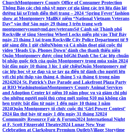
Church
Montgomery County Office of Consumer Protection
Thông Báo các chủ nhà về nguy cơ gia tăng các trò lừa đảo lát
đường lái xe
Trình diễn thời trang – 2024 ‘Spring Fever’ fashion
show at Montgomery Mall
Kỷ niệm “National Vietnam Veterans
Day” vào thứ Sáu ngày 29 tháng 3 trên trang web
montgomerycountymd.gov/veterans
Sở Cảnh sát Thành phố
Rockville sẽ tặng Steering Wheel Locks miễn phí vào Thứ Bảy
ngày 23 tháng 3 tại trạm Rockville City Police Department từ 9
giờ sáng đến 1 giờ chiều
Nhóm và Cá nhân đoạt giải cuộc thi
video ‘Heads Up, Phones Down’ dành cho thanh thiếu niên
Quận Montgomery được công bố
Ghi Danh Cho Các lớp chuẩn
bị nhập quốc tịch của quận Montgomery trong mùa xuân 2024
bắt đầu ngày 10 tháng 3 lúc 1 giờ chiều
Quận Montgomery mở
các lớp học về xe đạp và xe tay ga điện tử dành cho người lớn
với chi phí thấp vào tháng 4, tháng 5 và tháng 6 trong năm
2024
2024 St. Patrick’s Day Parade and Lakefront Plaza Party
at RIO Washingtonian
Montgomery County Animal Services
and Adoption Center kỷ niệm 10 năm phục vụ và giảm chi phí
cho những người nuôi thú cưng mới xuống $10 mà không cần
hẹn trước bắt đầu từ ngày 1 đến ngày 10 tháng 3 năm
2024
Quận Montgomery tổ chức cuộc thi ‘Girl Power Contest’
2024 lần thứ bảy từ ngày 1 đến ngày 31 tháng 3
2024
Community Resource Fair & Forum
2024 International Night
at F. Scott Fitzgerald Theatre
2024 Lunar New Year
Celebration at Clarksburg Premium Outlets
Village Storytime