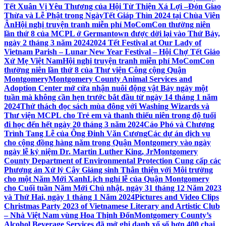
Tết Xuân Vị Yêu Thương của Hội Từ Thiện Xá Lợi –
Đón Giao
Thừa và Lễ Phật trong NgàyTết Giáp Thìn 2024 tại Chùa Viên
Ân
Hội nghị truyện tranh miễn phí MoComCon thường niên
lần thứ 8 của MCPL ở Germantown được dời lại vào Thứ Bảy,
ngày 2 tháng 3 năm 2024
2024 Tết Festival at Our Lady of
Vietnam Parish – Lunar New Year Festival – Hội Chợ Tết Giáo
Xứ Mẹ Việt Nam
Hội nghị truyện tranh miễn phí MoComCon
thường niên lần thứ 8 của Thư viện Công cộng Quận
Montgomery
Montgomery County Animal Services and
Adoption Center mở cửa nhận nuôi động vật Bảy ngày một
tuần mà không cần hẹn trước bắt đầu từ ngày 14 tháng 1 năm
2024
Thử thách đọc sách mùa đông với Washing Wizards và
Thư viện MCPL cho Trẻ em và thanh thiếu niên trong độ tuổi
đi học đến hết ngày 20 tháng 3 năm 2024
Cáo Phó và Chương
Trình Tang Lễ của Ông Đinh Văn Cương
Các dự án dịch vụ
cho cộng đồng hàng năm trong Quận Montgomery vào ngày
ngày lễ kỷ niệm Dr. Martin Luther King, Jr
Montgomery
County Department of Environmental Protection Cung cấp các
Phương án Xử lý Cây Giáng sinh Thân thiện với Môi trường
cho một Năm Mới Xanh
Lịch nghỉ lễ của Quận Montgomery
cho Cuối tuần Năm Mới Chủ nhật, ngày 31 tháng 12 Năm 2023
và Thứ Hai, ngày 1 tháng 1 Năm 2024
Pictures and Video Clips
Christmas Party 2023 of Vietnamese Literary and Artistic Club
– Nhà Việt Nam vùng Hoa Thịnh Đốn
Montgomery County’s
Alcohol Beverage Services đã mở ghi danh xổ số hơn 400 chai