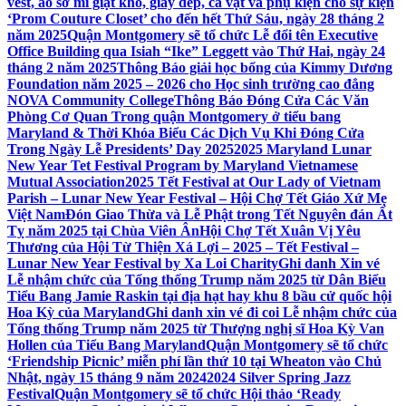
vest, áo sơ mi giặt khô, giày dép, cà vạt và phụ kiện cho sự kiện
‘Prom Couture Closet’ cho đến hết Thứ Sáu, ngày 28 tháng 2
năm 2025
Quận Montgomery sẽ tổ chức Lễ đổi tên Executive
Office Building qua Isiah “Ike” Leggett vào Thứ Hai, ngày 24
tháng 2 năm 2025
Thông Báo giải học bổng của Kimmy Dương
Foundation năm 2025 – 2026 cho Học sinh trường cao đẳng
NOVA Community College
Thông Báo Đóng Cửa Các Văn
Phòng Cơ Quan Trong quận Montgomery ở tiểu bang
Maryland & Thời Khóa Biểu Các Dịch Vụ Khi Đóng Cửa
Trong Ngày Lễ Presidents’ Day 2025
2025 Maryland Lunar
New Year Tet Festival Program by Maryland Vietnamese
Mutual Association
2025 Tết Festival at Our Lady of Vietnam
Parish – Lunar New Year Festival – Hội Chợ Tết Giáo Xứ Mẹ
Việt Nam
Đón Giao Thừa và Lễ Phật trong Tết Nguyên đán Ất
Tỵ năm 2025 tại Chùa Viên Ân
Hội Chợ Tết Xuân Vị Yêu
Thương của Hội Từ Thiện Xá Lợi – 2025 – Tết Festival –
Lunar New Year Festival by Xa Loi Charity
Ghi danh Xin vé
Lễ nhậm chức của Tổng thống Trump năm 2025 từ Dân Biểu
Tiểu Bang Jamie Raskin tại địa hạt hay khu 8 bầu cử quốc hội
Hoa Kỳ của Maryland
Ghi danh xin vé đi coi Lễ nhậm chức của
Tổng thống Trump năm 2025 từ Thượng nghị sĩ Hoa Kỳ Van
Hollen của Tiểu Bang Maryland
Quận Montgomery sẽ tổ chức
‘Friendship Picnic’ miễn phí lần thứ 10 tại Wheaton vào Chủ
Nhật, ngày 15 tháng 9 năm 2024
2024 Silver Spring Jazz
Festival
Quận Montgomery sẽ tổ chức Hội thảo ‘Ready