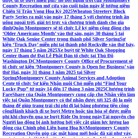
được đi xe buýt miễn phí
7 hồ bơi ngoài trời của Montgomery
County Recreation mở cửa vào cuối tuần ngày lễ tưởng niệm
Chiến Sĩ Trận Vong Hoa Kỳ 2025
Wheaton Streetery Block
Party Series ra mắt vào ngày 17 tháng 5 với chương trình ăn
uống ngoài trời, giải trí trực và chương trình dành cho gia
đình
Quận Montgomery sẽ tổ chức Lễ kỷ niệm cộng đồng cho
‘Older Americans Month’ vào thứ sáu, ngày 30 tháng 5 tại
White Oak Senior Center trong thành phố Silver Spring
Sự
kiện ‘Truck Day’ miễn phí tại thành phố Rockville vào thứ bảy,
ngày 17 tháng 5 năm 2025
Xe buýt từ White Oak Shopping
Center tham dự Đại Lễ Phật Đản tổ chức tại Thủ Đô
Washington DC
Montgomery County Office of Procurement sẽ
tổ chức sự kiện ‘Montgomery County is Open for Business’ vào
thứ Hai, ngày 31 tháng 3 năm 2025 tại Silver
Spring
Montgomery County Animal Services and Adoption
Cente tổ chức Sự kiện Nhận nuôi Chó miễn phí “Find Your
Lucky Pup” từ ngày 14 đến 17 tháng 3 năm 2025
Chương trình
FareShare của Quận Montgomery cung cấp cho Nhân viên làm
việc tại Quận Montgomery có thể nhận được tới 325 đô la một
tháng để giúp trang trải chi phí đi lại bằng phương tiện công
cộng
Hành khách đi xe buýt Metro hoặc tàu hỏa sẽ được miễn
phí khi chuyển qua xe buýt Ride On trong ngày
Tài nguyên cho
Người lao động bị ảnh hưởng bởi việc cắt giảm lực lượng lao
động của Chính phủ Liên bang Hoa Kỳ
Montgomery County
Recreation Quyên góp các mặt hàng mới hoặc đã xài như váy,