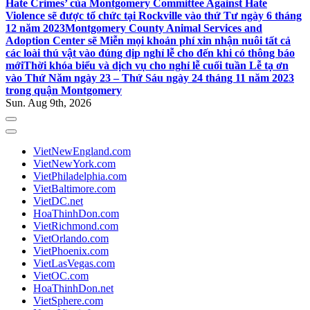
Hate Crimes’ của Montgomery Committee Against Hate
Violence sẽ được tổ chức tại Rockville vào thứ Tư ngày 6 tháng
12 năm 2023
Montgomery County Animal Services and
Adoption Center sẽ Miễn mọi khoản phí xin nhận nuôi tất cả
các loài thú vật vào đúng dịp nghỉ lễ cho đến khi có thông báo
mới
Thời khóa biểu và dịch vụ cho nghỉ lễ cuối tuần Lễ tạ ơn
vào Thứ Năm ngày 23 – Thứ Sáu ngày 24 tháng 11 năm 2023
trong quận Montgomery
Sun. Aug 9th, 2026
VietNewEngland.com
VietNewYork.com
VietPhiladelphia.com
VietBaltimore.com
VietDC.net
HoaThinhDon.com
VietRichmond.com
VietOrlando.com
VietPhoenix.com
VietLasVegas.com
VietOC.com
HoaThinhDon.net
VietSphere.com