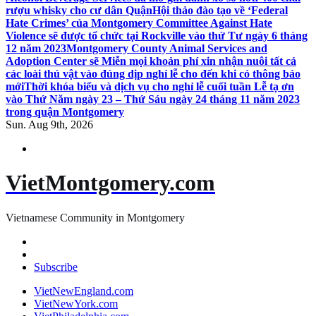
rượu whisky cho cư dân Quận
Hội thảo đào tạo về ‘Federal
Hate Crimes’ của Montgomery Committee Against Hate
Violence sẽ được tổ chức tại Rockville vào thứ Tư ngày 6 tháng
12 năm 2023
Montgomery County Animal Services and
Adoption Center sẽ Miễn mọi khoản phí xin nhận nuôi tất cả
các loài thú vật vào đúng dịp nghỉ lễ cho đến khi có thông báo
mới
Thời khóa biểu và dịch vụ cho nghỉ lễ cuối tuần Lễ tạ ơn
vào Thứ Năm ngày 23 – Thứ Sáu ngày 24 tháng 11 năm 2023
trong quận Montgomery
Sun. Aug 9th, 2026
VietMontgomery.com
Vietnamese Community in Montgomery
Subscribe
VietNewEngland.com
VietNewYork.com