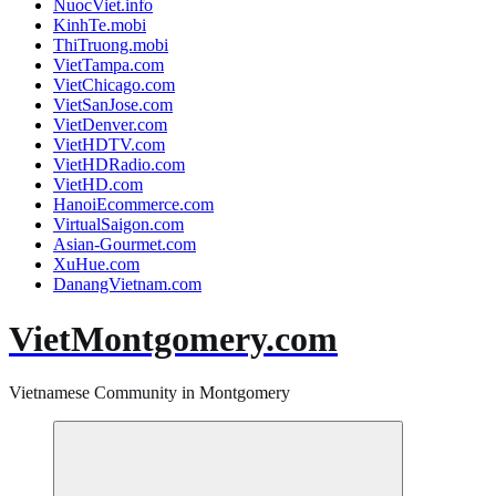
NuocViet.info
KinhTe.mobi
ThiTruong.mobi
VietTampa.com
VietChicago.com
VietSanJose.com
VietDenver.com
VietHDTV.com
VietHDRadio.com
VietHD.com
HanoiEcommerce.com
VirtualSaigon.com
Asian-Gourmet.com
XuHue.com
DanangVietnam.com
VietMontgomery.com
Vietnamese Community in Montgomery