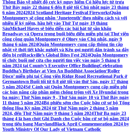
Thông Báo về nhiệt độ cực kỳ nguy hiểm Có hiệu lực từ trưa
Thứ Bảy ngày 22 tháng 6 đến 8 giờ tối Chủ nhật ngày 23 tháng
6 năm 2024
2024 Scotland Heritage Festival Fireworks
Quận
Montgomery sẽ công nhận ‘Juneteenth’ theo nhiều cách và với
nhiều lễ kỷ niệm, hầu hết vào Thứ Tư ngày 19 tháng
Sáu
Michael Hayes sẽ biểu diễn các bài hát từ sân khấu
Broadway và Opera trong buổi biểu diễn miễn phí tại Thư viện
công cộng quận Montgomery ở Olney vào Chủ nhật, ngày 9
tháng 6 năm 2024
Quận Montgomery cung cấp thông tin cập
nhật về thời tiết khắc nghiệt và Kêu gọi người dân tránh xa dây
điện bị rơi
Rockville’s Global Bites Fest 2024
Quận Montgomery
tổ chức buổi mở cửa cho người tìm việc vào ngày 5 tháng 6
năm 2024 tại County’s Executive Office Building
Celebration
Buddha’s Birthday at Vien An Buddhist Association
‘Roller
Disco’ miễn phí tại Công viên Ridge Road Recreational Park ở
Germantown Buổi tối từ 6-8 giờ tối vào thứ Sáu, ngày 17 tháng
5 năm 2024
Sở Cảnh sát Quận Montgomery cung cấp miễn phí
các bản nâng cấp phần mềm chống trộm với Xe Hyundai trong
ba ngày: Thứ Năm ngày 9 , Thứ Sáu ngày 10 và Thứ Bảy ngày
11 tháng 5 năm 2024
Bỏ phiếu sớm cho Cuộc bầu cử sơ bộ Tổng
thống Hoa Kỳ năm 2024 từ Thứ Năm ngày 2 tháng 5 năm
2024, đến Thứ Năm ngày 9 tháng 5 năm 2024
Thứ Ba ngày 23
tháng 4 là hạn chót Ghi Danh cho Cuộc bầu cử sơ bộ năm 2024
trong tiểu bang Maryland
Black April Commemoration 2024 by
Youth Ministry Of Our Lady of Vietnam Catholic