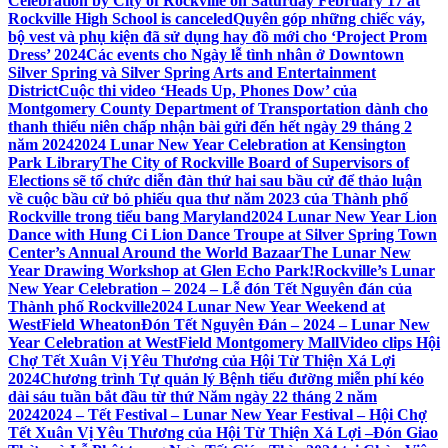
Celebration by City of Rockville on Saturday February 17 at
Rockville High School is canceled
Quyên góp những chiếc váy,
bộ vest và phụ kiện đã sử dụng hay đồ mới cho ‘Project Prom
Dress’ 2024
Các events cho Ngày lễ tình nhân ở Downtown
Silver Spring và Silver Spring Arts and Entertainment
District
Cuộc thi video ‘Heads Up, Phones Dow’ của
Montgomery County Department of Transportation dành cho
thanh thiếu niên chấp nhận bài gửi đến hết ngày 29 tháng 2
năm 2024
2024 Lunar New Year Celebration at Kensington
Park Library
The City of Rockville Board of Supervisors of
Elections sẽ tổ chức diễn đàn thứ hai sau bầu cử để thảo luận
về cuộc bầu cử bỏ phiếu qua thư năm 2023 của Thành phố
Rockville trong tiểu bang Maryland
2024 Lunar New Year Lion
Dance with Hung Ci Lion Dance Troupe at Silver Spring Town
Center’s Annual Around the World Bazaar
The Lunar New
Year Drawing Workshop at Glen Echo Park!
Rockville’s Lunar
New Year Celebration – 2024 – Lễ đón Tết Nguyên đán của
Thành phố Rockville
2024 Lunar New Year Weekend at
WestField Wheaton
Đón Tết Nguyên Đán – 2024 – Lunar New
Year Celebration at WestField Montgomery Mall
Video clips Hội
Chợ Tết Xuân Vị Yêu Thương của Hội Từ Thiện Xá Lợi
2024
Chương trình Tự quản lý Bệnh tiểu đường miễn phí kéo
dài sáu tuần bắt đầu từ thứ Năm ngày 22 tháng 2 năm
2024
2024 – Tết Festival – Lunar New Year Festival – Hội Chợ
Tết Xuân Vị Yêu Thương của Hội Từ Thiện Xá Lợi –
Đón Giao