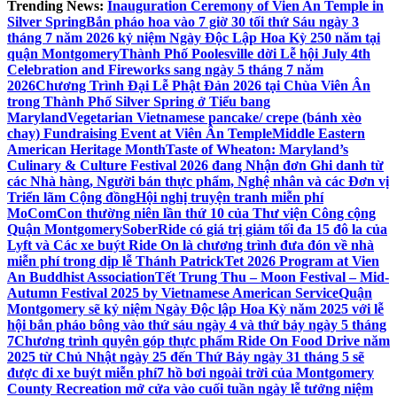
Trending News:
Inauguration Ceremony of Vien An Temple in
Silver Spring
Bắn pháo hoa vào 7 giờ 30 tối thứ Sáu ngày 3
tháng 7 năm 2026 kỷ niệm Ngày Độc Lập Hoa Kỳ 250 năm tại
quận Montgomery
Thành Phố Poolesville dời Lễ hội July 4th
Celebration and Fireworks sang ngày 5 tháng 7 năm
2026
Chương Trình Đại Lễ Phật Đản 2026 tại Chùa Viên Ân
trong Thành Phố Silver Spring ở Tiểu bang
Maryland
Vegetarian Vietnamese pancake/ crepe (bánh xèo
chay) Fundraising Event at Viên Ân Temple
Middle Eastern
American Heritage Month
Taste of Wheaton: Maryland’s
Culinary & Culture Festival 2026 đang Nhận đơn Ghi danh từ
các Nhà hàng, Người bán thực phẩm, Nghệ nhân và các Đơn vị
Triển lãm Cộng đồng
Hội nghị truyện tranh miễn phí
MoComCon thường niên lần thứ 10 của Thư viện Công cộng
Quận Montgomery
SoberRide có giá trị giảm tối đa 15 đô la của
Lyft và Các xe buýt Ride On là chương trình đưa đón về nhà
miễn phí trong dịp lễ Thánh Patrick
Tet 2026 Program at Vien
An Buddhist Association
Tết Trung Thu – Moon Festival – Mid-
Autumn Festival 2025 by Vietnamese American Service
Quận
Montgomery sẽ kỷ niệm Ngày Độc lập Hoa Kỳ năm 2025 với lễ
hội bắn pháo bông vào thứ sáu ngày 4 và thứ bảy ngày 5 tháng
7
Chương trình quyên góp thực phẩm Ride On Food Drive năm
2025 từ Chủ Nhật ngày 25 đến Thứ Bảy ngày 31 tháng 5 sẽ
được đi xe buýt miễn phí
7 hồ bơi ngoài trời của Montgomery
County Recreation mở cửa vào cuối tuần ngày lễ tưởng niệm