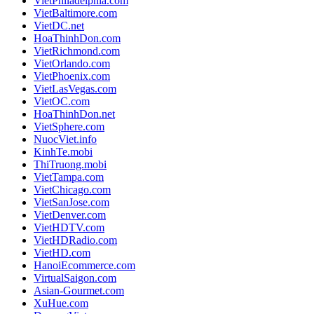
VietPhiladelphia.com
VietBaltimore.com
VietDC.net
HoaThinhDon.com
VietRichmond.com
VietOrlando.com
VietPhoenix.com
VietLasVegas.com
VietOC.com
HoaThinhDon.net
VietSphere.com
NuocViet.info
KinhTe.mobi
ThiTruong.mobi
VietTampa.com
VietChicago.com
VietSanJose.com
VietDenver.com
VietHDTV.com
VietHDRadio.com
VietHD.com
HanoiEcommerce.com
VirtualSaigon.com
Asian-Gourmet.com
XuHue.com