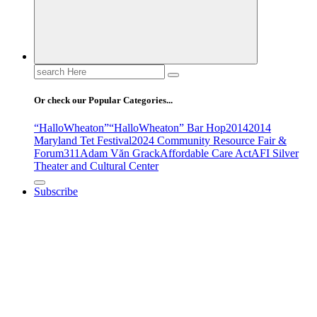
Search
for:
Or check our Popular Categories...
“HalloWheaton”
“HalloWheaton” Bar Hop
2014
2014
Maryland Tet Festival
2024 Community Resource Fair &
Forum
311
Adam Văn Grack
Affordable Care Act
AFI Silver
Theater and Cultural Center
Subscribe