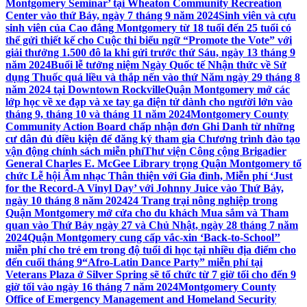
Montgomery Seminar’ tại Wheaton Community Recreation
Center vào thứ Bảy, ngày 7 tháng 9 năm 2024
Sinh viên và cựu
sinh viên của Cao đẳng Montgomery từ 18 tuổi đến 25 tuổi có
thể gửi thiết kế cho Cuộc thi biểu ngữ “Promote the Vote” với
giải thưởng 1.500 đô la khi gửi trước thứ Sáu, ngày 13 tháng 9
năm 2024
Buổi lễ tưởng niệm Ngày Quốc tế Nhận thức về Sử
dụng Thuốc quá liều và thắp nến vào thứ Năm ngày 29 tháng 8
năm 2024 tại Downtown Rockville
Quận Montgomery mở các
lớp học về xe đạp và xe tay ga điện tử dành cho người lớn vào
tháng 9, tháng 10 và tháng 11 năm 2024
Montgomery County
Community Action Board chấp nhận đơn Ghi Danh từ những
cư dân đủ điều kiện để đăng ký tham gia Chương trình đào tạo
vận động chính sách miễn phí
Thư viện Công cộng Brigadier
General Charles E. McGee Library trọng Quận Montgomery tổ
chức Lễ hội Âm nhạc Thân thiện với Gia đình, Miễn phí ‘Just
for the Record-A Vinyl Day’ với Johnny Juice vào Thứ Bảy,
ngày 10 tháng 8 năm 2024
24 Trang trại nông nghiệp trong
Quận Montgomery mở cửa cho du khách Mua sắm và Tham
quan vào Thứ Bảy ngày 27 và Chủ Nhật, ngày 28 tháng 7 năm
2024
Quận Montgomery cung cấp vắc-xin ‘Back-to-School’’
miễn phí cho trẻ em trong độ tuổi đi học tại nhiều địa điểm cho
đến cuối tháng 9
“Afro-Latin Dance Party” miễn phí tại
Veterans Plaza ở Silver Spring sẽ tổ chức từ 7 giờ tối cho đến 9
giờ tối vào ngày 16 tháng 7 năm 2024
Montgomery County
Office of Emergency Management and Homeland Security