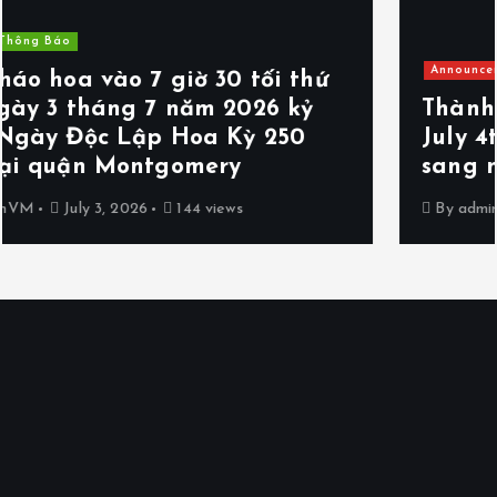
Announcements
Events
Thông Báo
Thành Phố Poolesville dời Lễ hội
July 4th Celebration and Fireworks
sang ngày 5 tháng 7 năm 2026
By
adminVM
July 2, 2026
149 views