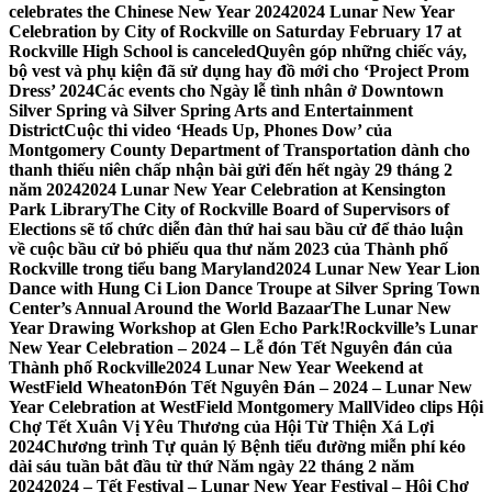
celebrates the Chinese New Year 2024
2024 Lunar New Year
Celebration by City of Rockville on Saturday February 17 at
Rockville High School is canceled
Quyên góp những chiếc váy,
bộ vest và phụ kiện đã sử dụng hay đồ mới cho ‘Project Prom
Dress’ 2024
Các events cho Ngày lễ tình nhân ở Downtown
Silver Spring và Silver Spring Arts and Entertainment
District
Cuộc thi video ‘Heads Up, Phones Dow’ của
Montgomery County Department of Transportation dành cho
thanh thiếu niên chấp nhận bài gửi đến hết ngày 29 tháng 2
năm 2024
2024 Lunar New Year Celebration at Kensington
Park Library
The City of Rockville Board of Supervisors of
Elections sẽ tổ chức diễn đàn thứ hai sau bầu cử để thảo luận
về cuộc bầu cử bỏ phiếu qua thư năm 2023 của Thành phố
Rockville trong tiểu bang Maryland
2024 Lunar New Year Lion
Dance with Hung Ci Lion Dance Troupe at Silver Spring Town
Center’s Annual Around the World Bazaar
The Lunar New
Year Drawing Workshop at Glen Echo Park!
Rockville’s Lunar
New Year Celebration – 2024 – Lễ đón Tết Nguyên đán của
Thành phố Rockville
2024 Lunar New Year Weekend at
WestField Wheaton
Đón Tết Nguyên Đán – 2024 – Lunar New
Year Celebration at WestField Montgomery Mall
Video clips Hội
Chợ Tết Xuân Vị Yêu Thương của Hội Từ Thiện Xá Lợi
2024
Chương trình Tự quản lý Bệnh tiểu đường miễn phí kéo
dài sáu tuần bắt đầu từ thứ Năm ngày 22 tháng 2 năm
2024
2024 – Tết Festival – Lunar New Year Festival – Hội Chợ