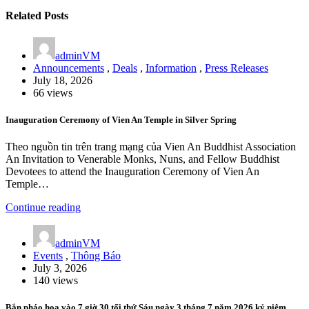
Related Posts
adminVM
Announcements
,
Deals
,
Information
,
Press Releases
July 18, 2026
66 views
Inauguration Ceremony of Vien An Temple in Silver Spring
Theo nguồn tin trên trang mạng của Vien An Buddhist Association
An Invitation to Venerable Monks, Nuns, and Fellow Buddhist
Devotees to attend the Inauguration Ceremony of Vien An
Temple…
Continue reading
adminVM
Events
,
Thông Báo
July 3, 2026
140 views
Bắn pháo hoa vào 7 giờ 30 tối thứ Sáu ngày 3 tháng 7 năm 2026 kỷ niệm