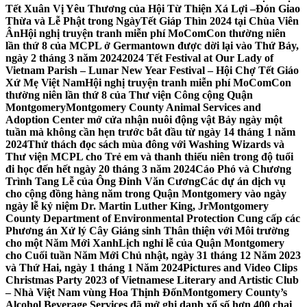
Tết Xuân Vị Yêu Thương của Hội Từ Thiện Xá Lợi –
Đón Giao
Thừa và Lễ Phật trong NgàyTết Giáp Thìn 2024 tại Chùa Viên
Ân
Hội nghị truyện tranh miễn phí MoComCon thường niên
lần thứ 8 của MCPL ở Germantown được dời lại vào Thứ Bảy,
ngày 2 tháng 3 năm 2024
2024 Tết Festival at Our Lady of
Vietnam Parish – Lunar New Year Festival – Hội Chợ Tết Giáo
Xứ Mẹ Việt Nam
Hội nghị truyện tranh miễn phí MoComCon
thường niên lần thứ 8 của Thư viện Công cộng Quận
Montgomery
Montgomery County Animal Services and
Adoption Center mở cửa nhận nuôi động vật Bảy ngày một
tuần mà không cần hẹn trước bắt đầu từ ngày 14 tháng 1 năm
2024
Thử thách đọc sách mùa đông với Washing Wizards và
Thư viện MCPL cho Trẻ em và thanh thiếu niên trong độ tuổi
đi học đến hết ngày 20 tháng 3 năm 2024
Cáo Phó và Chương
Trình Tang Lễ của Ông Đinh Văn Cương
Các dự án dịch vụ
cho cộng đồng hàng năm trong Quận Montgomery vào ngày
ngày lễ kỷ niệm Dr. Martin Luther King, Jr
Montgomery
County Department of Environmental Protection Cung cấp các
Phương án Xử lý Cây Giáng sinh Thân thiện với Môi trường
cho một Năm Mới Xanh
Lịch nghỉ lễ của Quận Montgomery
cho Cuối tuần Năm Mới Chủ nhật, ngày 31 tháng 12 Năm 2023
và Thứ Hai, ngày 1 tháng 1 Năm 2024
Pictures and Video Clips
Christmas Party 2023 of Vietnamese Literary and Artistic Club
– Nhà Việt Nam vùng Hoa Thịnh Đốn
Montgomery County’s
Alcohol Beverage Services đã mở ghi danh xổ số hơn 400 chai