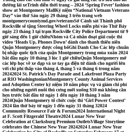
đường lái xe
Trình diễn thời trang – 2024 ‘Spring Fever’ fashion
show at Montgomery Mall
Kỷ niệm “National Vietnam Veterans
Day” vào thứ Sáu ngày 29 tháng 3 trên trang web
montgomerycountymd.gov/veterans
Sở Cảnh sát Thành phố
Rockville sẽ tặng Steering Wheel Locks miễn phí vào Thứ Bảy
ngày 23 tháng 3 tại trạm Rockville City Police Department từ 9
giờ sáng đến 1 giờ chiều
Nhóm và Cá nhân đoạt giải cuộc thi
video ‘Heads Up, Phones Down’ dành cho thanh thiếu niên
Quận Montgomery được công bố
Ghi Danh Cho Các lớp chuẩn
bị nhập quốc tịch của quận Montgomery trong mùa xuân 2024
bắt đầu ngày 10 tháng 3 lúc 1 giờ chiều
Quận Montgomery mở
các lớp học về xe đạp và xe tay ga điện tử dành cho người lớn
với chi phí thấp vào tháng 4, tháng 5 và tháng 6 trong năm
2024
2024 St. Patrick’s Day Parade and Lakefront Plaza Party
at RIO Washingtonian
Montgomery County Animal Services
and Adoption Center kỷ niệm 10 năm phục vụ và giảm chi phí
cho những người nuôi thú cưng mới xuống $10 mà không cần
hẹn trước bắt đầu từ ngày 1 đến ngày 10 tháng 3 năm
2024
Quận Montgomery tổ chức cuộc thi ‘Girl Power Contest’
2024 lần thứ bảy từ ngày 1 đến ngày 31 tháng 3
2024
Community Resource Fair & Forum
2024 International Night
at F. Scott Fitzgerald Theatre
2024 Lunar New Year
Celebration at Clarksburg Premium Outlets
Village Storytime
celebrates the Chinese New Year 2024
2024 Lunar New Year