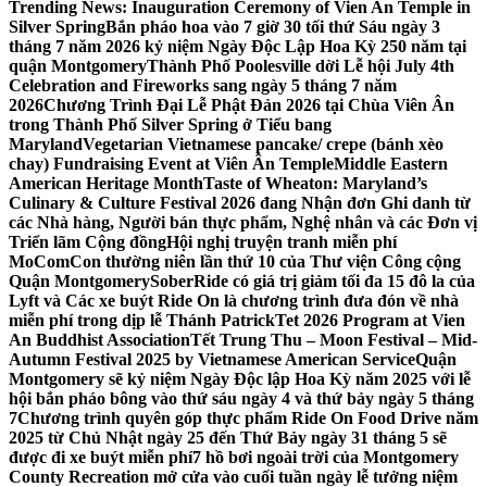
Trending News:
Inauguration Ceremony of Vien An Temple in
Silver Spring
Bắn pháo hoa vào 7 giờ 30 tối thứ Sáu ngày 3
tháng 7 năm 2026 kỷ niệm Ngày Độc Lập Hoa Kỳ 250 năm tại
quận Montgomery
Thành Phố Poolesville dời Lễ hội July 4th
Celebration and Fireworks sang ngày 5 tháng 7 năm
2026
Chương Trình Đại Lễ Phật Đản 2026 tại Chùa Viên Ân
trong Thành Phố Silver Spring ở Tiểu bang
Maryland
Vegetarian Vietnamese pancake/ crepe (bánh xèo
chay) Fundraising Event at Viên Ân Temple
Middle Eastern
American Heritage Month
Taste of Wheaton: Maryland’s
Culinary & Culture Festival 2026 đang Nhận đơn Ghi danh từ
các Nhà hàng, Người bán thực phẩm, Nghệ nhân và các Đơn vị
Triển lãm Cộng đồng
Hội nghị truyện tranh miễn phí
MoComCon thường niên lần thứ 10 của Thư viện Công cộng
Quận Montgomery
SoberRide có giá trị giảm tối đa 15 đô la của
Lyft và Các xe buýt Ride On là chương trình đưa đón về nhà
miễn phí trong dịp lễ Thánh Patrick
Tet 2026 Program at Vien
An Buddhist Association
Tết Trung Thu – Moon Festival – Mid-
Autumn Festival 2025 by Vietnamese American Service
Quận
Montgomery sẽ kỷ niệm Ngày Độc lập Hoa Kỳ năm 2025 với lễ
hội bắn pháo bông vào thứ sáu ngày 4 và thứ bảy ngày 5 tháng
7
Chương trình quyên góp thực phẩm Ride On Food Drive năm
2025 từ Chủ Nhật ngày 25 đến Thứ Bảy ngày 31 tháng 5 sẽ
được đi xe buýt miễn phí
7 hồ bơi ngoài trời của Montgomery
County Recreation mở cửa vào cuối tuần ngày lễ tưởng niệm