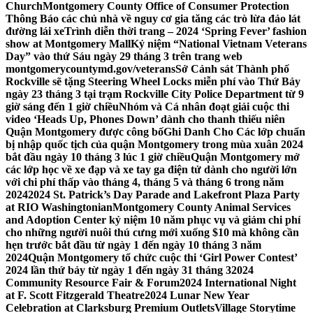
Church
Montgomery County Office of Consumer Protection
Thông Báo các chủ nhà về nguy cơ gia tăng các trò lừa đảo lát
đường lái xe
Trình diễn thời trang – 2024 ‘Spring Fever’ fashion
show at Montgomery Mall
Kỷ niệm “National Vietnam Veterans
Day” vào thứ Sáu ngày 29 tháng 3 trên trang web
montgomerycountymd.gov/veterans
Sở Cảnh sát Thành phố
Rockville sẽ tặng Steering Wheel Locks miễn phí vào Thứ Bảy
ngày 23 tháng 3 tại trạm Rockville City Police Department từ 9
giờ sáng đến 1 giờ chiều
Nhóm và Cá nhân đoạt giải cuộc thi
video ‘Heads Up, Phones Down’ dành cho thanh thiếu niên
Quận Montgomery được công bố
Ghi Danh Cho Các lớp chuẩn
bị nhập quốc tịch của quận Montgomery trong mùa xuân 2024
bắt đầu ngày 10 tháng 3 lúc 1 giờ chiều
Quận Montgomery mở
các lớp học về xe đạp và xe tay ga điện tử dành cho người lớn
với chi phí thấp vào tháng 4, tháng 5 và tháng 6 trong năm
2024
2024 St. Patrick’s Day Parade and Lakefront Plaza Party
at RIO Washingtonian
Montgomery County Animal Services
and Adoption Center kỷ niệm 10 năm phục vụ và giảm chi phí
cho những người nuôi thú cưng mới xuống $10 mà không cần
hẹn trước bắt đầu từ ngày 1 đến ngày 10 tháng 3 năm
2024
Quận Montgomery tổ chức cuộc thi ‘Girl Power Contest’
2024 lần thứ bảy từ ngày 1 đến ngày 31 tháng 3
2024
Community Resource Fair & Forum
2024 International Night
at F. Scott Fitzgerald Theatre
2024 Lunar New Year
Celebration at Clarksburg Premium Outlets
Village Storytime