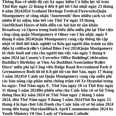
Thông Báo về nhiệt độ cực kỳ nguy hiểm Có hiệu lực từ trưa
Thứ Bảy ngày 22 tháng 6 đến 8 giờ tối Chủ nhật ngày 23 tháng
6 năm 2024
2024 Scotland Heritage Festival Fireworks
Quận
Montgomery sẽ công nhận ‘Juneteenth’ theo nhiều cách và với
nhiều lễ kỷ niệm, hầu hết vào Thứ Tư ngày 19 tháng
Sáu
Michael Hayes sẽ biểu diễn các bài hát từ sân khấu
Broadway và Opera trong buổi biểu diễn miễn phí tại Thư viện
công cộng quận Montgomery ở Olney vào Chủ nhật, ngày 9
tháng 6 năm 2024
Quận Montgomery cung cấp thông tin cập
nhật về thời tiết khắc nghiệt và Kêu gọi người dân tránh xa dây
điện bị rơi
Rockville’s Global Bites Fest 2024
Quận Montgomery
tổ chức buổi mở cửa cho người tìm việc vào ngày 5 tháng 6
năm 2024 tại County’s Executive Office Building
Celebration
Buddha’s Birthday at Vien An Buddhist Association
‘Roller
Disco’ miễn phí tại Công viên Ridge Road Recreational Park ở
Germantown Buổi tối từ 6-8 giờ tối vào thứ Sáu, ngày 17 tháng
5 năm 2024
Sở Cảnh sát Quận Montgomery cung cấp miễn phí
các bản nâng cấp phần mềm chống trộm với Xe Hyundai trong
ba ngày: Thứ Năm ngày 9 , Thứ Sáu ngày 10 và Thứ Bảy ngày
11 tháng 5 năm 2024
Bỏ phiếu sớm cho Cuộc bầu cử sơ bộ Tổng
thống Hoa Kỳ năm 2024 từ Thứ Năm ngày 2 tháng 5 năm
2024, đến Thứ Năm ngày 9 tháng 5 năm 2024
Thứ Ba ngày 23
tháng 4 là hạn chót Ghi Danh cho Cuộc bầu cử sơ bộ năm 2024
trong tiểu bang Maryland
Black April Commemoration 2024 by
Youth Ministry Of Our Lady of Vietnam Catholic