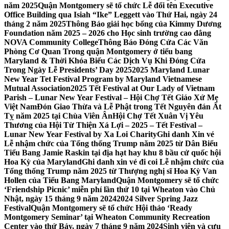
năm 2025
Quận Montgomery sẽ tổ chức Lễ đổi tên Executive
Office Building qua Isiah “Ike” Leggett vào Thứ Hai, ngày 24
tháng 2 năm 2025
Thông Báo giải học bổng của Kimmy Dương
Foundation năm 2025 – 2026 cho Học sinh trường cao đẳng
NOVA Community College
Thông Báo Đóng Cửa Các Văn
Phòng Cơ Quan Trong quận Montgomery ở tiểu bang
Maryland & Thời Khóa Biểu Các Dịch Vụ Khi Đóng Cửa
Trong Ngày Lễ Presidents’ Day 2025
2025 Maryland Lunar
New Year Tet Festival Program by Maryland Vietnamese
Mutual Association
2025 Tết Festival at Our Lady of Vietnam
Parish – Lunar New Year Festival – Hội Chợ Tết Giáo Xứ Mẹ
Việt Nam
Đón Giao Thừa và Lễ Phật trong Tết Nguyên đán Ất
Tỵ năm 2025 tại Chùa Viên Ân
Hội Chợ Tết Xuân Vị Yêu
Thương của Hội Từ Thiện Xá Lợi – 2025 – Tết Festival –
Lunar New Year Festival by Xa Loi Charity
Ghi danh Xin vé
Lễ nhậm chức của Tổng thống Trump năm 2025 từ Dân Biểu
Tiểu Bang Jamie Raskin tại địa hạt hay khu 8 bầu cử quốc hội
Hoa Kỳ của Maryland
Ghi danh xin vé đi coi Lễ nhậm chức của
Tổng thống Trump năm 2025 từ Thượng nghị sĩ Hoa Kỳ Van
Hollen của Tiểu Bang Maryland
Quận Montgomery sẽ tổ chức
‘Friendship Picnic’ miễn phí lần thứ 10 tại Wheaton vào Chủ
Nhật, ngày 15 tháng 9 năm 2024
2024 Silver Spring Jazz
Festival
Quận Montgomery sẽ tổ chức Hội thảo ‘Ready
Montgomery Seminar’ tại Wheaton Community Recreation
Center vào thứ Bảy, ngày 7 tháng 9 năm 2024
Sinh viên và cựu