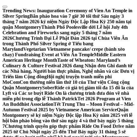
Skip
to
Trending News:
Inauguration Ceremony of Vien An Temple in
content
Silver Spring
Bắn pháo hoa vào 7 giờ 30 tối thứ Sáu ngày 3
tháng 7 năm 2026 kỷ niệm Ngày Độc Lập Hoa Kỳ 250 năm tại
quận Montgomery
Thành Phố Poolesville dời Lễ hội July 4th
Celebration and Fireworks sang ngày 5 tháng 7 năm
2026
Chương Trình Đại Lễ Phật Đản 2026 tại Chùa Viên Ân
trong Thành Phố Silver Spring ở Tiểu bang
Maryland
Vegetarian Vietnamese pancake/ crepe (bánh xèo
chay) Fundraising Event at Viên Ân Temple
Middle Eastern
American Heritage Month
Taste of Wheaton: Maryland’s
Culinary & Culture Festival 2026 đang Nhận đơn Ghi danh từ
các Nhà hàng, Người bán thực phẩm, Nghệ nhân và các Đơn vị
Triển lãm Cộng đồng
Hội nghị truyện tranh miễn phí
MoComCon thường niên lần thứ 10 của Thư viện Công cộng
Quận Montgomery
SoberRide có giá trị giảm tối đa 15 đô la của
Lyft và Các xe buýt Ride On là chương trình đưa đón về nhà
miễn phí trong dịp lễ Thánh Patrick
Tet 2026 Program at Vien
An Buddhist Association
Tết Trung Thu – Moon Festival – Mid-
Autumn Festival 2025 by Vietnamese American Service
Quận
Montgomery sẽ kỷ niệm Ngày Độc lập Hoa Kỳ năm 2025 với lễ
hội bắn pháo bông vào thứ sáu ngày 4 và thứ bảy ngày 5 tháng
7
Chương trình quyên góp thực phẩm Ride On Food Drive năm
2025 từ Chủ Nhật ngày 25 đến Thứ Bảy ngày 31 tháng 5 sẽ