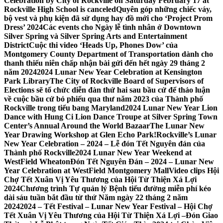
Celebration by City of Rockville on Saturday February 17 at
Rockville High School is canceled
Quyên góp những chiếc váy,
bộ vest và phụ kiện đã sử dụng hay đồ mới cho ‘Project Prom
Dress’ 2024
Các events cho Ngày lễ tình nhân ở Downtown
Silver Spring và Silver Spring Arts and Entertainment
District
Cuộc thi video ‘Heads Up, Phones Dow’ của
Montgomery County Department of Transportation dành cho
thanh thiếu niên chấp nhận bài gửi đến hết ngày 29 tháng 2
năm 2024
2024 Lunar New Year Celebration at Kensington
Park Library
The City of Rockville Board of Supervisors of
Elections sẽ tổ chức diễn đàn thứ hai sau bầu cử để thảo luận
về cuộc bầu cử bỏ phiếu qua thư năm 2023 của Thành phố
Rockville trong tiểu bang Maryland
2024 Lunar New Year Lion
Dance with Hung Ci Lion Dance Troupe at Silver Spring Town
Center’s Annual Around the World Bazaar
The Lunar New
Year Drawing Workshop at Glen Echo Park!
Rockville’s Lunar
New Year Celebration – 2024 – Lễ đón Tết Nguyên đán của
Thành phố Rockville
2024 Lunar New Year Weekend at
WestField Wheaton
Đón Tết Nguyên Đán – 2024 – Lunar New
Year Celebration at WestField Montgomery Mall
Video clips Hội
Chợ Tết Xuân Vị Yêu Thương của Hội Từ Thiện Xá Lợi
2024
Chương trình Tự quản lý Bệnh tiểu đường miễn phí kéo
dài sáu tuần bắt đầu từ thứ Năm ngày 22 tháng 2 năm
2024
2024 – Tết Festival – Lunar New Year Festival – Hội Chợ
Tết Xuân Vị Yêu Thương của Hội Từ Thiện Xá Lợi –
Đón Giao