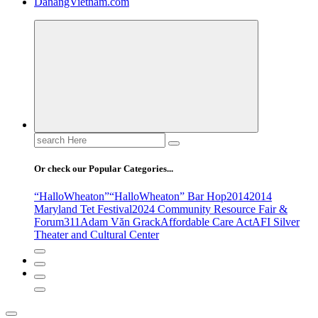
DanangVietnam.com
Search
for:
Or check our Popular Categories...
“HalloWheaton”
“HalloWheaton” Bar Hop
2014
2014
Maryland Tet Festival
2024 Community Resource Fair &
Forum
311
Adam Văn Grack
Affordable Care Act
AFI Silver
Theater and Cultural Center