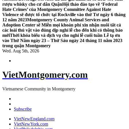
rượu whisky cho cư dân Quận
Hội thảo đào tạo về ‘Federal
Hate Crimes’ của Montgomery Committee Against Hate
Violence sẽ được tổ chức tại Rockville vào thứ Tư ngày 6 tháng
12 năm 2023
Montgomery County Animal Services and
Adoption Center sẽ Miễn mọi khoản phí xin nhận nuôi tất cả
các loài thú vật vào đúng dịp nghỉ lễ cho đến khi có thông báo
mới
Thời khóa biểu và dịch vụ cho nghỉ lễ cuối tuần Lễ tạ ơn
vào Thứ Năm ngày 23 – Thứ Sáu ngày 24 tháng 11 năm 2023
trong quận Montgomery
Wed. Aug 5th, 2026
VietMontgomery.com
Vietnamese Community in Montgomery
Subscribe
VietNewEngland.com
VietNewYork.com