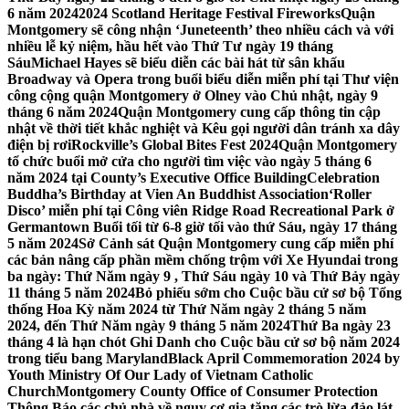
6 năm 2024
2024 Scotland Heritage Festival Fireworks
Quận
Montgomery sẽ công nhận ‘Juneteenth’ theo nhiều cách và với
nhiều lễ kỷ niệm, hầu hết vào Thứ Tư ngày 19 tháng
Sáu
Michael Hayes sẽ biểu diễn các bài hát từ sân khấu
Broadway và Opera trong buổi biểu diễn miễn phí tại Thư viện
công cộng quận Montgomery ở Olney vào Chủ nhật, ngày 9
tháng 6 năm 2024
Quận Montgomery cung cấp thông tin cập
nhật về thời tiết khắc nghiệt và Kêu gọi người dân tránh xa dây
điện bị rơi
Rockville’s Global Bites Fest 2024
Quận Montgomery
tổ chức buổi mở cửa cho người tìm việc vào ngày 5 tháng 6
năm 2024 tại County’s Executive Office Building
Celebration
Buddha’s Birthday at Vien An Buddhist Association
‘Roller
Disco’ miễn phí tại Công viên Ridge Road Recreational Park ở
Germantown Buổi tối từ 6-8 giờ tối vào thứ Sáu, ngày 17 tháng
5 năm 2024
Sở Cảnh sát Quận Montgomery cung cấp miễn phí
các bản nâng cấp phần mềm chống trộm với Xe Hyundai trong
ba ngày: Thứ Năm ngày 9 , Thứ Sáu ngày 10 và Thứ Bảy ngày
11 tháng 5 năm 2024
Bỏ phiếu sớm cho Cuộc bầu cử sơ bộ Tổng
thống Hoa Kỳ năm 2024 từ Thứ Năm ngày 2 tháng 5 năm
2024, đến Thứ Năm ngày 9 tháng 5 năm 2024
Thứ Ba ngày 23
tháng 4 là hạn chót Ghi Danh cho Cuộc bầu cử sơ bộ năm 2024
trong tiểu bang Maryland
Black April Commemoration 2024 by
Youth Ministry Of Our Lady of Vietnam Catholic
Church
Montgomery County Office of Consumer Protection
Thông Báo các chủ nhà về nguy cơ gia tăng các trò lừa đảo lát