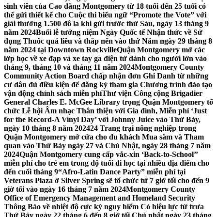
sinh viên của Cao đẳng Montgomery từ 18 tuổi đến 25 tuổi có
thể gửi thiết kế cho Cuộc thi biểu ngữ “Promote the Vote” với
giải thưởng 1.500 đô la khi gửi trước thứ Sáu, ngày 13 tháng 9
năm 2024
Buổi lễ tưởng niệm Ngày Quốc tế Nhận thức về Sử
dụng Thuốc quá liều và thắp nến vào thứ Năm ngày 29 tháng 8
năm 2024 tại Downtown Rockville
Quận Montgomery mở các
lớp học về xe đạp và xe tay ga điện tử dành cho người lớn vào
tháng 9, tháng 10 và tháng 11 năm 2024
Montgomery County
Community Action Board chấp nhận đơn Ghi Danh từ những
cư dân đủ điều kiện để đăng ký tham gia Chương trình đào tạo
vận động chính sách miễn phí
Thư viện Công cộng Brigadier
General Charles E. McGee Library trọng Quận Montgomery tổ
chức Lễ hội Âm nhạc Thân thiện với Gia đình, Miễn phí ‘Just
for the Record-A Vinyl Day’ với Johnny Juice vào Thứ Bảy,
ngày 10 tháng 8 năm 2024
24 Trang trại nông nghiệp trong
Quận Montgomery mở cửa cho du khách Mua sắm và Tham
quan vào Thứ Bảy ngày 27 và Chủ Nhật, ngày 28 tháng 7 năm
2024
Quận Montgomery cung cấp vắc-xin ‘Back-to-School’’
miễn phí cho trẻ em trong độ tuổi đi học tại nhiều địa điểm cho
đến cuối tháng 9
“Afro-Latin Dance Party” miễn phí tại
Veterans Plaza ở Silver Spring sẽ tổ chức từ 7 giờ tối cho đến 9
giờ tối vào ngày 16 tháng 7 năm 2024
Montgomery County
Office of Emergency Management and Homeland Security
Thông Báo về nhiệt độ cực kỳ nguy hiểm Có hiệu lực từ trưa
Thứ Bảy ngày 22 tháng 6 đến 8 giờ tối Chủ nhật ngày 23 tháng