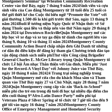
Montgomery Seminar’ tại Wheaton Community Recreation
Center vào thứ Bảy, ngày 7 tháng 9 năm 2024
Sinh viên và cựu
sinh viên của Cao đẳng Montgomery từ 18 tuổi đến 25 tuổi có
thể gửi thiết kế cho Cuộc thi biểu ngữ “Promote the Vote” với
giải thưởng 1.500 đô la khi gửi trước thứ Sáu, ngày 13 tháng 9
năm 2024
Buổi lễ tưởng niệm Ngày Quốc tế Nhận thức về Sử
dụng Thuốc quá liều và thắp nến vào thứ Năm ngày 29 tháng 8
năm 2024 tại Downtown Rockville
Quận Montgomery mở các
lớp học về xe đạp và xe tay ga điện tử dành cho người lớn vào
tháng 9, tháng 10 và tháng 11 năm 2024
Montgomery County
Community Action Board chấp nhận đơn Ghi Danh từ những
cư dân đủ điều kiện để đăng ký tham gia Chương trình đào tạo
vận động chính sách miễn phí
Thư viện Công cộng Brigadier
General Charles E. McGee Library trọng Quận Montgomery tổ
chức Lễ hội Âm nhạc Thân thiện với Gia đình, Miễn phí ‘Just
for the Record-A Vinyl Day’ với Johnny Juice vào Thứ Bảy,
ngày 10 tháng 8 năm 2024
24 Trang trại nông nghiệp trong
Quận Montgomery mở cửa cho du khách Mua sắm và Tham
quan vào Thứ Bảy ngày 27 và Chủ Nhật, ngày 28 tháng 7 năm
2024
Quận Montgomery cung cấp vắc-xin ‘Back-to-School’’
miễn phí cho trẻ em trong độ tuổi đi học tại nhiều địa điểm cho
đến cuối tháng 9
“Afro-Latin Dance Party” miễn phí tại
Veterans Plaza ở Silver Spring sẽ tổ chức từ 7 giờ tối cho đến 9
giờ tối vào ngày 16 tháng 7 năm 2024
Montgomery County
Office of Emergency Management and Homeland Security