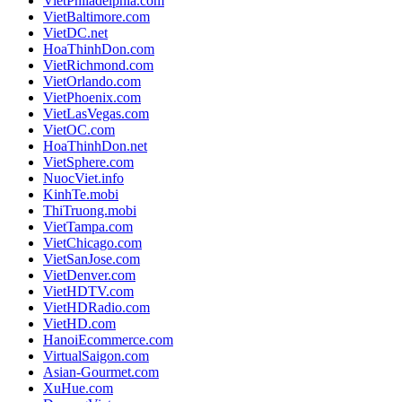
VietPhiladelphia.com
VietBaltimore.com
VietDC.net
HoaThinhDon.com
VietRichmond.com
VietOrlando.com
VietPhoenix.com
VietLasVegas.com
VietOC.com
HoaThinhDon.net
VietSphere.com
NuocViet.info
KinhTe.mobi
ThiTruong.mobi
VietTampa.com
VietChicago.com
VietSanJose.com
VietDenver.com
VietHDTV.com
VietHDRadio.com
VietHD.com
HanoiEcommerce.com
VirtualSaigon.com
Asian-Gourmet.com
XuHue.com