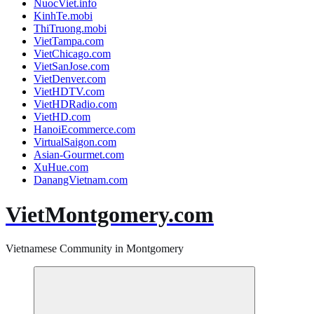
NuocViet.info
KinhTe.mobi
ThiTruong.mobi
VietTampa.com
VietChicago.com
VietSanJose.com
VietDenver.com
VietHDTV.com
VietHDRadio.com
VietHD.com
HanoiEcommerce.com
VirtualSaigon.com
Asian-Gourmet.com
XuHue.com
DanangVietnam.com
VietMontgomery.com
Vietnamese Community in Montgomery