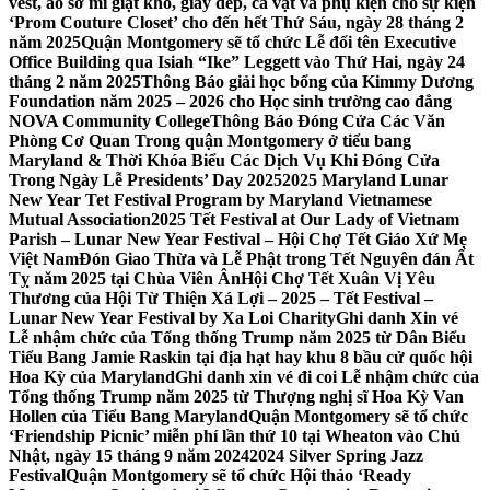
vest, áo sơ mi giặt khô, giày dép, cà vạt và phụ kiện cho sự kiện
‘Prom Couture Closet’ cho đến hết Thứ Sáu, ngày 28 tháng 2
năm 2025
Quận Montgomery sẽ tổ chức Lễ đổi tên Executive
Office Building qua Isiah “Ike” Leggett vào Thứ Hai, ngày 24
tháng 2 năm 2025
Thông Báo giải học bổng của Kimmy Dương
Foundation năm 2025 – 2026 cho Học sinh trường cao đẳng
NOVA Community College
Thông Báo Đóng Cửa Các Văn
Phòng Cơ Quan Trong quận Montgomery ở tiểu bang
Maryland & Thời Khóa Biểu Các Dịch Vụ Khi Đóng Cửa
Trong Ngày Lễ Presidents’ Day 2025
2025 Maryland Lunar
New Year Tet Festival Program by Maryland Vietnamese
Mutual Association
2025 Tết Festival at Our Lady of Vietnam
Parish – Lunar New Year Festival – Hội Chợ Tết Giáo Xứ Mẹ
Việt Nam
Đón Giao Thừa và Lễ Phật trong Tết Nguyên đán Ất
Tỵ năm 2025 tại Chùa Viên Ân
Hội Chợ Tết Xuân Vị Yêu
Thương của Hội Từ Thiện Xá Lợi – 2025 – Tết Festival –
Lunar New Year Festival by Xa Loi Charity
Ghi danh Xin vé
Lễ nhậm chức của Tổng thống Trump năm 2025 từ Dân Biểu
Tiểu Bang Jamie Raskin tại địa hạt hay khu 8 bầu cử quốc hội
Hoa Kỳ của Maryland
Ghi danh xin vé đi coi Lễ nhậm chức của
Tổng thống Trump năm 2025 từ Thượng nghị sĩ Hoa Kỳ Van
Hollen của Tiểu Bang Maryland
Quận Montgomery sẽ tổ chức
‘Friendship Picnic’ miễn phí lần thứ 10 tại Wheaton vào Chủ
Nhật, ngày 15 tháng 9 năm 2024
2024 Silver Spring Jazz
Festival
Quận Montgomery sẽ tổ chức Hội thảo ‘Ready