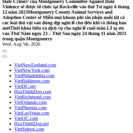
Hate Crimes’ của Montgomery Committee Against Hate
Violence sẽ được tổ chức tại Rockville vào thứ Tư ngày 6 tháng
12 năm 2023
Montgomery County Animal Services and
Adoption Center sẽ Miễn mọi khoản phí xin nhận nuôi tất cả
các loài thú vật vào đúng dịp nghỉ lễ cho đến khi có thông báo
mới
Thời khóa biểu và dịch vụ cho nghỉ lễ cuối tuần Lễ tạ ơn
vào Thứ Năm ngày 23 – Thứ Sáu ngày 24 tháng 11 năm 2023
trong quận Montgomery
Wed. Aug 5th, 2026
VietNewEngland.com
VietNewYork.com
VietPhiladelphia.com
VietBaltimore.com
VietDC.net
HoaThinhDon.com
VietRichmond.com
VietOrlando.com
VietPhoenix.com
VietLasVegas.com
VietOC.com
HoaThinhDon.net
VietSphere.com