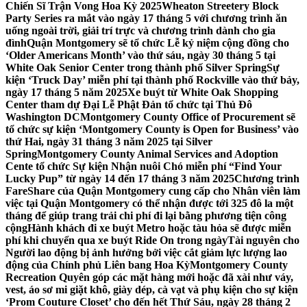
Chiến Sĩ Trận Vong Hoa Kỳ 2025
Wheaton Streetery Block
Party Series ra mắt vào ngày 17 tháng 5 với chương trình ăn
uống ngoài trời, giải trí trực và chương trình dành cho gia
đình
Quận Montgomery sẽ tổ chức Lễ kỷ niệm cộng đồng cho
‘Older Americans Month’ vào thứ sáu, ngày 30 tháng 5 tại
White Oak Senior Center trong thành phố Silver Spring
Sự
kiện ‘Truck Day’ miễn phí tại thành phố Rockville vào thứ bảy,
ngày 17 tháng 5 năm 2025
Xe buýt từ White Oak Shopping
Center tham dự Đại Lễ Phật Đản tổ chức tại Thủ Đô
Washington DC
Montgomery County Office of Procurement sẽ
tổ chức sự kiện ‘Montgomery County is Open for Business’ vào
thứ Hai, ngày 31 tháng 3 năm 2025 tại Silver
Spring
Montgomery County Animal Services and Adoption
Cente tổ chức Sự kiện Nhận nuôi Chó miễn phí “Find Your
Lucky Pup” từ ngày 14 đến 17 tháng 3 năm 2025
Chương trình
FareShare của Quận Montgomery cung cấp cho Nhân viên làm
việc tại Quận Montgomery có thể nhận được tới 325 đô la một
tháng để giúp trang trải chi phí đi lại bằng phương tiện công
cộng
Hành khách đi xe buýt Metro hoặc tàu hỏa sẽ được miễn
phí khi chuyển qua xe buýt Ride On trong ngày
Tài nguyên cho
Người lao động bị ảnh hưởng bởi việc cắt giảm lực lượng lao
động của Chính phủ Liên bang Hoa Kỳ
Montgomery County
Recreation Quyên góp các mặt hàng mới hoặc đã xài như váy,
vest, áo sơ mi giặt khô, giày dép, cà vạt và phụ kiện cho sự kiện
‘Prom Couture Closet’ cho đến hết Thứ Sáu, ngày 28 tháng 2