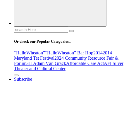
Search
for:
Or check our Popular Categories...
“HalloWheaton”
“HalloWheaton” Bar Hop
2014
2014
Maryland Tet Festival
2024 Community Resource Fair &
Forum
311
Adam Văn Grack
Affordable Care Act
AFI Silver
Theater and Cultural Center
Subscribe