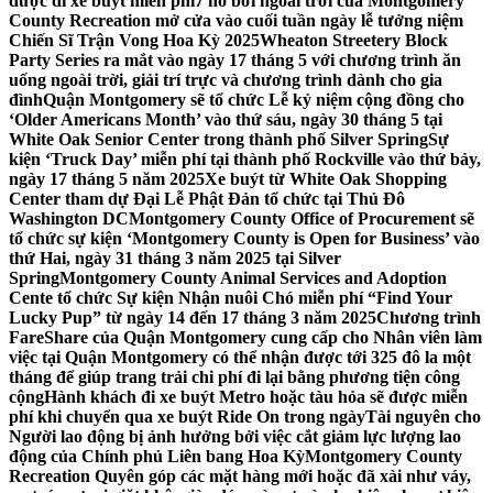
được đi xe buýt miễn phí
7 hồ bơi ngoài trời của Montgomery
County Recreation mở cửa vào cuối tuần ngày lễ tưởng niệm
Chiến Sĩ Trận Vong Hoa Kỳ 2025
Wheaton Streetery Block
Party Series ra mắt vào ngày 17 tháng 5 với chương trình ăn
uống ngoài trời, giải trí trực và chương trình dành cho gia
đình
Quận Montgomery sẽ tổ chức Lễ kỷ niệm cộng đồng cho
‘Older Americans Month’ vào thứ sáu, ngày 30 tháng 5 tại
White Oak Senior Center trong thành phố Silver Spring
Sự
kiện ‘Truck Day’ miễn phí tại thành phố Rockville vào thứ bảy,
ngày 17 tháng 5 năm 2025
Xe buýt từ White Oak Shopping
Center tham dự Đại Lễ Phật Đản tổ chức tại Thủ Đô
Washington DC
Montgomery County Office of Procurement sẽ
tổ chức sự kiện ‘Montgomery County is Open for Business’ vào
thứ Hai, ngày 31 tháng 3 năm 2025 tại Silver
Spring
Montgomery County Animal Services and Adoption
Cente tổ chức Sự kiện Nhận nuôi Chó miễn phí “Find Your
Lucky Pup” từ ngày 14 đến 17 tháng 3 năm 2025
Chương trình
FareShare của Quận Montgomery cung cấp cho Nhân viên làm
việc tại Quận Montgomery có thể nhận được tới 325 đô la một
tháng để giúp trang trải chi phí đi lại bằng phương tiện công
cộng
Hành khách đi xe buýt Metro hoặc tàu hỏa sẽ được miễn
phí khi chuyển qua xe buýt Ride On trong ngày
Tài nguyên cho
Người lao động bị ảnh hưởng bởi việc cắt giảm lực lượng lao
động của Chính phủ Liên bang Hoa Kỳ
Montgomery County
Recreation Quyên góp các mặt hàng mới hoặc đã xài như váy,