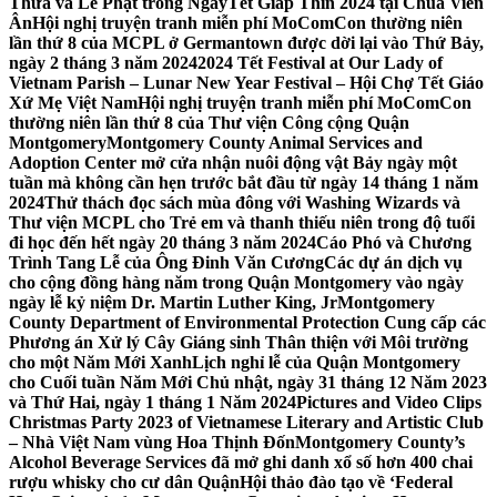
Thừa và Lễ Phật trong NgàyTết Giáp Thìn 2024 tại Chùa Viên
Ân
Hội nghị truyện tranh miễn phí MoComCon thường niên
lần thứ 8 của MCPL ở Germantown được dời lại vào Thứ Bảy,
ngày 2 tháng 3 năm 2024
2024 Tết Festival at Our Lady of
Vietnam Parish – Lunar New Year Festival – Hội Chợ Tết Giáo
Xứ Mẹ Việt Nam
Hội nghị truyện tranh miễn phí MoComCon
thường niên lần thứ 8 của Thư viện Công cộng Quận
Montgomery
Montgomery County Animal Services and
Adoption Center mở cửa nhận nuôi động vật Bảy ngày một
tuần mà không cần hẹn trước bắt đầu từ ngày 14 tháng 1 năm
2024
Thử thách đọc sách mùa đông với Washing Wizards và
Thư viện MCPL cho Trẻ em và thanh thiếu niên trong độ tuổi
đi học đến hết ngày 20 tháng 3 năm 2024
Cáo Phó và Chương
Trình Tang Lễ của Ông Đinh Văn Cương
Các dự án dịch vụ
cho cộng đồng hàng năm trong Quận Montgomery vào ngày
ngày lễ kỷ niệm Dr. Martin Luther King, Jr
Montgomery
County Department of Environmental Protection Cung cấp các
Phương án Xử lý Cây Giáng sinh Thân thiện với Môi trường
cho một Năm Mới Xanh
Lịch nghỉ lễ của Quận Montgomery
cho Cuối tuần Năm Mới Chủ nhật, ngày 31 tháng 12 Năm 2023
và Thứ Hai, ngày 1 tháng 1 Năm 2024
Pictures and Video Clips
Christmas Party 2023 of Vietnamese Literary and Artistic Club
– Nhà Việt Nam vùng Hoa Thịnh Đốn
Montgomery County’s
Alcohol Beverage Services đã mở ghi danh xổ số hơn 400 chai
rượu whisky cho cư dân Quận
Hội thảo đào tạo về ‘Federal