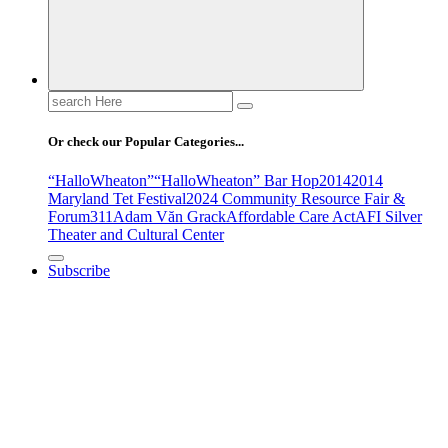
Search
for:
Or check our Popular Categories...
“HalloWheaton”
“HalloWheaton” Bar Hop
2014
2014
Maryland Tet Festival
2024 Community Resource Fair &
Forum
311
Adam Văn Grack
Affordable Care Act
AFI Silver
Theater and Cultural Center
Subscribe