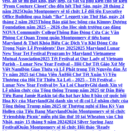
vest, áo sơ mi giặt khô, giày dép, cà vạt và phụ kiện cho sự kiện
‘Prom Couture Closet’ cho đến hết Thứ Sáu, ngày 28 tháng 2
năm 2025
Quận Montgomery sẽ tổ chức Lễ đổi tên Executive
Office Building qua Isiah “Ike” Leggett vào Thứ Hai, ngày 24
tháng 2 năm 2025
Thông Báo giải học bổng của Kimmy Dương
Foundation năm 2025 – 2026 cho Học sinh trường cao đẳng
NOVA Community College
Thông Báo Đóng Cửa Các Văn
Phòng Cơ Quan Trong quận Montgomery ở tiểu bang
Maryland & Thời Khóa Biểu Các Dịch Vụ Khi Đóng Cửa
Trong Ngày Lễ Presidents’ Day 2025
2025 Maryland Lunar
New Year Tet Festival Program by Maryland Vietnamese
Mutual Association
2025 Tết Festival at Our Lady of Vietnam
Parish – Lunar New Year Festival – Hội Chợ Tết Giáo Xứ Mẹ
Việt Nam
Đón Giao Thừa và Lễ Phật trong Tết Nguyên đán Ất
Tỵ năm 2025 tại Chùa Viên Ân
Hội Chợ Tết Xuân Vị Yêu
Thương của Hội Từ Thiện Xá Lợi – 2025 – Tết Festival –
Lunar New Year Festival by Xa Loi Charity
Ghi danh Xin vé
Lễ nhậm chức của Tổng thống Trump năm 2025 từ Dân Biểu
Tiểu Bang Jamie Raskin tại địa hạt hay khu 8 bầu cử quốc hội
Hoa Kỳ của Maryland
Ghi danh xin vé đi coi Lễ nhậm chức của
Tổng thống Trump năm 2025 từ Thượng nghị sĩ Hoa Kỳ Van
Hollen của Tiểu Bang Maryland
Quận Montgomery sẽ tổ chức
‘Friendship Picnic’ miễn phí lần thứ 10 tại Wheaton vào Chủ
Nhật, ngày 15 tháng 9 năm 2024
2024 Silver Spring Jazz
Festival
Quận Montgomery sẽ tổ chức Hội thảo ‘Ready