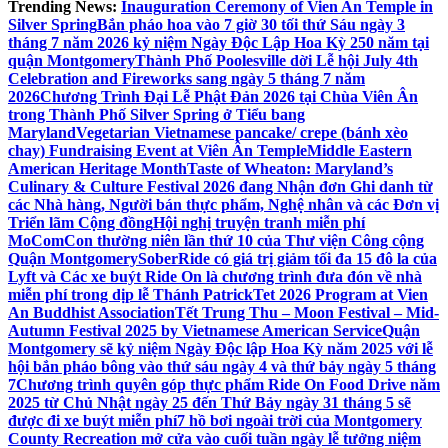
Trending News:
Inauguration Ceremony of Vien An Temple in
Silver Spring
Bắn pháo hoa vào 7 giờ 30 tối thứ Sáu ngày 3
tháng 7 năm 2026 kỷ niệm Ngày Độc Lập Hoa Kỳ 250 năm tại
quận Montgomery
Thành Phố Poolesville dời Lễ hội July 4th
Celebration and Fireworks sang ngày 5 tháng 7 năm
2026
Chương Trình Đại Lễ Phật Đản 2026 tại Chùa Viên Ân
trong Thành Phố Silver Spring ở Tiểu bang
Maryland
Vegetarian Vietnamese pancake/ crepe (bánh xèo
chay) Fundraising Event at Viên Ân Temple
Middle Eastern
American Heritage Month
Taste of Wheaton: Maryland’s
Culinary & Culture Festival 2026 đang Nhận đơn Ghi danh từ
các Nhà hàng, Người bán thực phẩm, Nghệ nhân và các Đơn vị
Triển lãm Cộng đồng
Hội nghị truyện tranh miễn phí
MoComCon thường niên lần thứ 10 của Thư viện Công cộng
Quận Montgomery
SoberRide có giá trị giảm tối đa 15 đô la của
Lyft và Các xe buýt Ride On là chương trình đưa đón về nhà
miễn phí trong dịp lễ Thánh Patrick
Tet 2026 Program at Vien
An Buddhist Association
Tết Trung Thu – Moon Festival – Mid-
Autumn Festival 2025 by Vietnamese American Service
Quận
Montgomery sẽ kỷ niệm Ngày Độc lập Hoa Kỳ năm 2025 với lễ
hội bắn pháo bông vào thứ sáu ngày 4 và thứ bảy ngày 5 tháng
7
Chương trình quyên góp thực phẩm Ride On Food Drive năm
2025 từ Chủ Nhật ngày 25 đến Thứ Bảy ngày 31 tháng 5 sẽ
được đi xe buýt miễn phí
7 hồ bơi ngoài trời của Montgomery
County Recreation mở cửa vào cuối tuần ngày lễ tưởng niệm