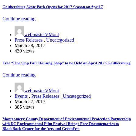
Gaithersburg Skate Park Opens for 2017 Season on April 7
Continue reading
webmasterVMont
Press Releases
,
Uncategorized
March 28, 2017
430 views
Free “One Stop Fair Housing Shop” to be Held on April 20 in Gaithersburg
Continue reading
webmasterVMont
Events
,
Press Releases
,
Uncategorized
March 27, 2017
385 views
Montgomery County Department of Environmental Protection Partnership
with DC Environmental Film Festival Brings Free Documentaries to
BlackRock Center for the Arts and GreenFest