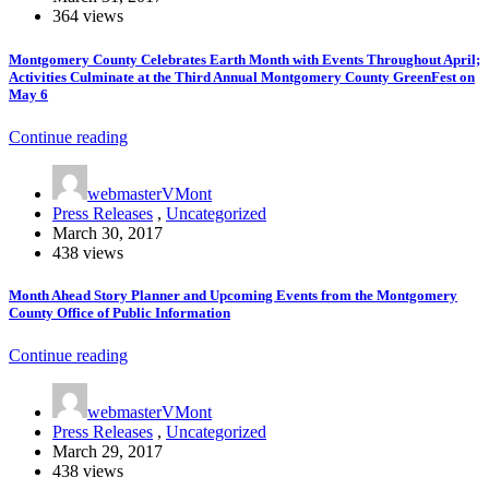
364 views
Montgomery County Celebrates Earth Month with Events Throughout April;
Activities Culminate at the Third Annual Montgomery County GreenFest on
May 6
Continue reading
webmasterVMont
Press Releases
,
Uncategorized
March 30, 2017
438 views
Month Ahead Story Planner and Upcoming Events from the Montgomery
County Office of Public Information
Continue reading
webmasterVMont
Press Releases
,
Uncategorized
March 29, 2017
438 views