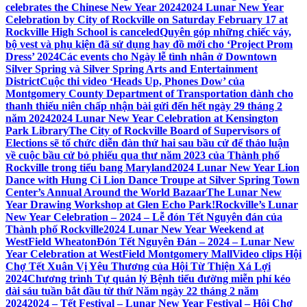
celebrates the Chinese New Year 2024
2024 Lunar New Year
Celebration by City of Rockville on Saturday February 17 at
Rockville High School is canceled
Quyên góp những chiếc váy,
bộ vest và phụ kiện đã sử dụng hay đồ mới cho ‘Project Prom
Dress’ 2024
Các events cho Ngày lễ tình nhân ở Downtown
Silver Spring và Silver Spring Arts and Entertainment
District
Cuộc thi video ‘Heads Up, Phones Dow’ của
Montgomery County Department of Transportation dành cho
thanh thiếu niên chấp nhận bài gửi đến hết ngày 29 tháng 2
năm 2024
2024 Lunar New Year Celebration at Kensington
Park Library
The City of Rockville Board of Supervisors of
Elections sẽ tổ chức diễn đàn thứ hai sau bầu cử để thảo luận
về cuộc bầu cử bỏ phiếu qua thư năm 2023 của Thành phố
Rockville trong tiểu bang Maryland
2024 Lunar New Year Lion
Dance with Hung Ci Lion Dance Troupe at Silver Spring Town
Center’s Annual Around the World Bazaar
The Lunar New
Year Drawing Workshop at Glen Echo Park!
Rockville’s Lunar
New Year Celebration – 2024 – Lễ đón Tết Nguyên đán của
Thành phố Rockville
2024 Lunar New Year Weekend at
WestField Wheaton
Đón Tết Nguyên Đán – 2024 – Lunar New
Year Celebration at WestField Montgomery Mall
Video clips Hội
Chợ Tết Xuân Vị Yêu Thương của Hội Từ Thiện Xá Lợi
2024
Chương trình Tự quản lý Bệnh tiểu đường miễn phí kéo
dài sáu tuần bắt đầu từ thứ Năm ngày 22 tháng 2 năm
2024
2024 – Tết Festival – Lunar New Year Festival – Hội Chợ