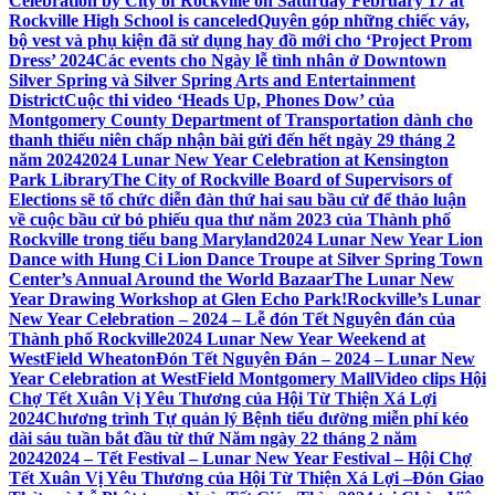
Celebration by City of Rockville on Saturday February 17 at
Rockville High School is canceled
Quyên góp những chiếc váy,
bộ vest và phụ kiện đã sử dụng hay đồ mới cho ‘Project Prom
Dress’ 2024
Các events cho Ngày lễ tình nhân ở Downtown
Silver Spring và Silver Spring Arts and Entertainment
District
Cuộc thi video ‘Heads Up, Phones Dow’ của
Montgomery County Department of Transportation dành cho
thanh thiếu niên chấp nhận bài gửi đến hết ngày 29 tháng 2
năm 2024
2024 Lunar New Year Celebration at Kensington
Park Library
The City of Rockville Board of Supervisors of
Elections sẽ tổ chức diễn đàn thứ hai sau bầu cử để thảo luận
về cuộc bầu cử bỏ phiếu qua thư năm 2023 của Thành phố
Rockville trong tiểu bang Maryland
2024 Lunar New Year Lion
Dance with Hung Ci Lion Dance Troupe at Silver Spring Town
Center’s Annual Around the World Bazaar
The Lunar New
Year Drawing Workshop at Glen Echo Park!
Rockville’s Lunar
New Year Celebration – 2024 – Lễ đón Tết Nguyên đán của
Thành phố Rockville
2024 Lunar New Year Weekend at
WestField Wheaton
Đón Tết Nguyên Đán – 2024 – Lunar New
Year Celebration at WestField Montgomery Mall
Video clips Hội
Chợ Tết Xuân Vị Yêu Thương của Hội Từ Thiện Xá Lợi
2024
Chương trình Tự quản lý Bệnh tiểu đường miễn phí kéo
dài sáu tuần bắt đầu từ thứ Năm ngày 22 tháng 2 năm
2024
2024 – Tết Festival – Lunar New Year Festival – Hội Chợ
Tết Xuân Vị Yêu Thương của Hội Từ Thiện Xá Lợi –
Đón Giao