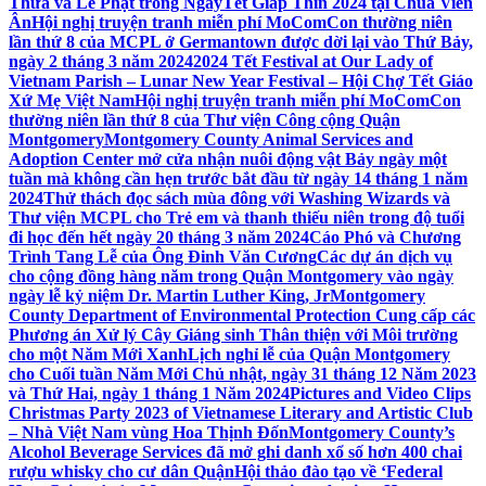
Thừa và Lễ Phật trong NgàyTết Giáp Thìn 2024 tại Chùa Viên
Ân
Hội nghị truyện tranh miễn phí MoComCon thường niên
lần thứ 8 của MCPL ở Germantown được dời lại vào Thứ Bảy,
ngày 2 tháng 3 năm 2024
2024 Tết Festival at Our Lady of
Vietnam Parish – Lunar New Year Festival – Hội Chợ Tết Giáo
Xứ Mẹ Việt Nam
Hội nghị truyện tranh miễn phí MoComCon
thường niên lần thứ 8 của Thư viện Công cộng Quận
Montgomery
Montgomery County Animal Services and
Adoption Center mở cửa nhận nuôi động vật Bảy ngày một
tuần mà không cần hẹn trước bắt đầu từ ngày 14 tháng 1 năm
2024
Thử thách đọc sách mùa đông với Washing Wizards và
Thư viện MCPL cho Trẻ em và thanh thiếu niên trong độ tuổi
đi học đến hết ngày 20 tháng 3 năm 2024
Cáo Phó và Chương
Trình Tang Lễ của Ông Đinh Văn Cương
Các dự án dịch vụ
cho cộng đồng hàng năm trong Quận Montgomery vào ngày
ngày lễ kỷ niệm Dr. Martin Luther King, Jr
Montgomery
County Department of Environmental Protection Cung cấp các
Phương án Xử lý Cây Giáng sinh Thân thiện với Môi trường
cho một Năm Mới Xanh
Lịch nghỉ lễ của Quận Montgomery
cho Cuối tuần Năm Mới Chủ nhật, ngày 31 tháng 12 Năm 2023
và Thứ Hai, ngày 1 tháng 1 Năm 2024
Pictures and Video Clips
Christmas Party 2023 of Vietnamese Literary and Artistic Club
– Nhà Việt Nam vùng Hoa Thịnh Đốn
Montgomery County’s
Alcohol Beverage Services đã mở ghi danh xổ số hơn 400 chai
rượu whisky cho cư dân Quận
Hội thảo đào tạo về ‘Federal