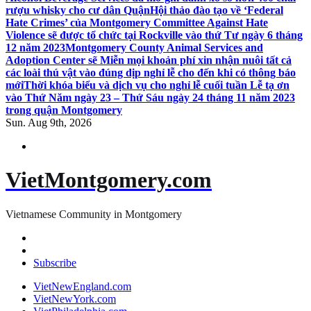
rượu whisky cho cư dân Quận
Hội thảo đào tạo về ‘Federal
Hate Crimes’ của Montgomery Committee Against Hate
Violence sẽ được tổ chức tại Rockville vào thứ Tư ngày 6 tháng
12 năm 2023
Montgomery County Animal Services and
Adoption Center sẽ Miễn mọi khoản phí xin nhận nuôi tất cả
các loài thú vật vào đúng dịp nghỉ lễ cho đến khi có thông báo
mới
Thời khóa biểu và dịch vụ cho nghỉ lễ cuối tuần Lễ tạ ơn
vào Thứ Năm ngày 23 – Thứ Sáu ngày 24 tháng 11 năm 2023
trong quận Montgomery
Sun. Aug 9th, 2026
VietMontgomery.com
Vietnamese Community in Montgomery
Subscribe
VietNewEngland.com
VietNewYork.com