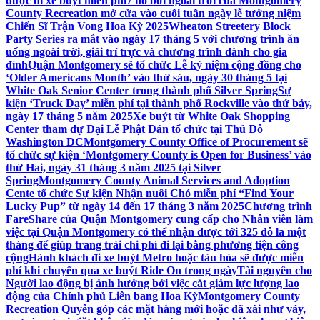
được đi xe buýt miễn phí
7 hồ bơi ngoài trời của Montgomery
County Recreation mở cửa vào cuối tuần ngày lễ tưởng niệm
Chiến Sĩ Trận Vong Hoa Kỳ 2025
Wheaton Streetery Block
Party Series ra mắt vào ngày 17 tháng 5 với chương trình ăn
uống ngoài trời, giải trí trực và chương trình dành cho gia
đình
Quận Montgomery sẽ tổ chức Lễ kỷ niệm cộng đồng cho
‘Older Americans Month’ vào thứ sáu, ngày 30 tháng 5 tại
White Oak Senior Center trong thành phố Silver Spring
Sự
kiện ‘Truck Day’ miễn phí tại thành phố Rockville vào thứ bảy,
ngày 17 tháng 5 năm 2025
Xe buýt từ White Oak Shopping
Center tham dự Đại Lễ Phật Đản tổ chức tại Thủ Đô
Washington DC
Montgomery County Office of Procurement sẽ
tổ chức sự kiện ‘Montgomery County is Open for Business’ vào
thứ Hai, ngày 31 tháng 3 năm 2025 tại Silver
Spring
Montgomery County Animal Services and Adoption
Cente tổ chức Sự kiện Nhận nuôi Chó miễn phí “Find Your
Lucky Pup” từ ngày 14 đến 17 tháng 3 năm 2025
Chương trình
FareShare của Quận Montgomery cung cấp cho Nhân viên làm
việc tại Quận Montgomery có thể nhận được tới 325 đô la một
tháng để giúp trang trải chi phí đi lại bằng phương tiện công
cộng
Hành khách đi xe buýt Metro hoặc tàu hỏa sẽ được miễn
phí khi chuyển qua xe buýt Ride On trong ngày
Tài nguyên cho
Người lao động bị ảnh hưởng bởi việc cắt giảm lực lượng lao
động của Chính phủ Liên bang Hoa Kỳ
Montgomery County
Recreation Quyên góp các mặt hàng mới hoặc đã xài như váy,