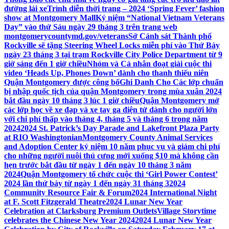
đường lái xe
Trình diễn thời trang – 2024 ‘Spring Fever’ fashion
show at Montgomery Mall
Kỷ niệm “National Vietnam Veterans
Day” vào thứ Sáu ngày 29 tháng 3 trên trang web
montgomerycountymd.gov/veterans
Sở Cảnh sát Thành phố
Rockville sẽ tặng Steering Wheel Locks miễn phí vào Thứ Bảy
ngày 23 tháng 3 tại trạm Rockville City Police Department từ 9
giờ sáng đến 1 giờ chiều
Nhóm và Cá nhân đoạt giải cuộc thi
video ‘Heads Up, Phones Down’ dành cho thanh thiếu niên
Quận Montgomery được công bố
Ghi Danh Cho Các lớp chuẩn
bị nhập quốc tịch của quận Montgomery trong mùa xuân 2024
bắt đầu ngày 10 tháng 3 lúc 1 giờ chiều
Quận Montgomery mở
các lớp học về xe đạp và xe tay ga điện tử dành cho người lớn
với chi phí thấp vào tháng 4, tháng 5 và tháng 6 trong năm
2024
2024 St. Patrick’s Day Parade and Lakefront Plaza Party
at RIO Washingtonian
Montgomery County Animal Services
and Adoption Center kỷ niệm 10 năm phục vụ và giảm chi phí
cho những người nuôi thú cưng mới xuống $10 mà không cần
hẹn trước bắt đầu từ ngày 1 đến ngày 10 tháng 3 năm
2024
Quận Montgomery tổ chức cuộc thi ‘Girl Power Contest’
2024 lần thứ bảy từ ngày 1 đến ngày 31 tháng 3
2024
Community Resource Fair & Forum
2024 International Night
at F. Scott Fitzgerald Theatre
2024 Lunar New Year
Celebration at Clarksburg Premium Outlets
Village Storytime
celebrates the Chinese New Year 2024
2024 Lunar New Year