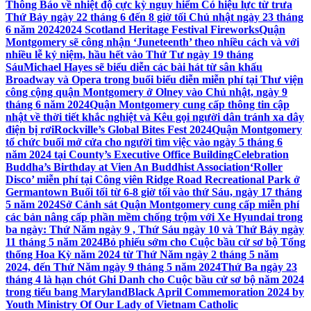
Thông Báo về nhiệt độ cực kỳ nguy hiểm Có hiệu lực từ trưa
Thứ Bảy ngày 22 tháng 6 đến 8 giờ tối Chủ nhật ngày 23 tháng
6 năm 2024
2024 Scotland Heritage Festival Fireworks
Quận
Montgomery sẽ công nhận ‘Juneteenth’ theo nhiều cách và với
nhiều lễ kỷ niệm, hầu hết vào Thứ Tư ngày 19 tháng
Sáu
Michael Hayes sẽ biểu diễn các bài hát từ sân khấu
Broadway và Opera trong buổi biểu diễn miễn phí tại Thư viện
công cộng quận Montgomery ở Olney vào Chủ nhật, ngày 9
tháng 6 năm 2024
Quận Montgomery cung cấp thông tin cập
nhật về thời tiết khắc nghiệt và Kêu gọi người dân tránh xa dây
điện bị rơi
Rockville’s Global Bites Fest 2024
Quận Montgomery
tổ chức buổi mở cửa cho người tìm việc vào ngày 5 tháng 6
năm 2024 tại County’s Executive Office Building
Celebration
Buddha’s Birthday at Vien An Buddhist Association
‘Roller
Disco’ miễn phí tại Công viên Ridge Road Recreational Park ở
Germantown Buổi tối từ 6-8 giờ tối vào thứ Sáu, ngày 17 tháng
5 năm 2024
Sở Cảnh sát Quận Montgomery cung cấp miễn phí
các bản nâng cấp phần mềm chống trộm với Xe Hyundai trong
ba ngày: Thứ Năm ngày 9 , Thứ Sáu ngày 10 và Thứ Bảy ngày
11 tháng 5 năm 2024
Bỏ phiếu sớm cho Cuộc bầu cử sơ bộ Tổng
thống Hoa Kỳ năm 2024 từ Thứ Năm ngày 2 tháng 5 năm
2024, đến Thứ Năm ngày 9 tháng 5 năm 2024
Thứ Ba ngày 23
tháng 4 là hạn chót Ghi Danh cho Cuộc bầu cử sơ bộ năm 2024
trong tiểu bang Maryland
Black April Commemoration 2024 by
Youth Ministry Of Our Lady of Vietnam Catholic