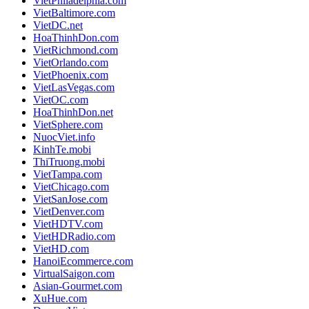
VietPhiladelphia.com
VietBaltimore.com
VietDC.net
HoaThinhDon.com
VietRichmond.com
VietOrlando.com
VietPhoenix.com
VietLasVegas.com
VietOC.com
HoaThinhDon.net
VietSphere.com
NuocViet.info
KinhTe.mobi
ThiTruong.mobi
VietTampa.com
VietChicago.com
VietSanJose.com
VietDenver.com
VietHDTV.com
VietHDRadio.com
VietHD.com
HanoiEcommerce.com
VirtualSaigon.com
Asian-Gourmet.com
XuHue.com