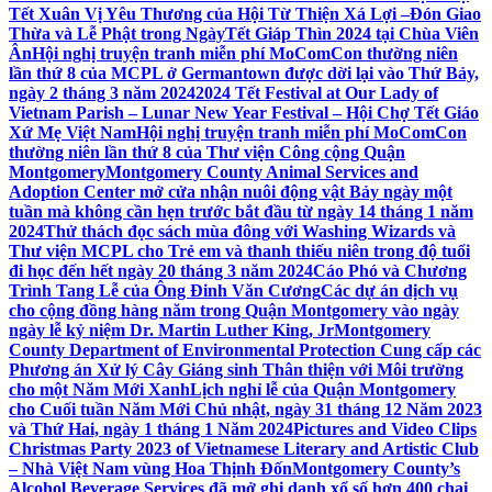
Tết Xuân Vị Yêu Thương của Hội Từ Thiện Xá Lợi –
Đón Giao
Thừa và Lễ Phật trong NgàyTết Giáp Thìn 2024 tại Chùa Viên
Ân
Hội nghị truyện tranh miễn phí MoComCon thường niên
lần thứ 8 của MCPL ở Germantown được dời lại vào Thứ Bảy,
ngày 2 tháng 3 năm 2024
2024 Tết Festival at Our Lady of
Vietnam Parish – Lunar New Year Festival – Hội Chợ Tết Giáo
Xứ Mẹ Việt Nam
Hội nghị truyện tranh miễn phí MoComCon
thường niên lần thứ 8 của Thư viện Công cộng Quận
Montgomery
Montgomery County Animal Services and
Adoption Center mở cửa nhận nuôi động vật Bảy ngày một
tuần mà không cần hẹn trước bắt đầu từ ngày 14 tháng 1 năm
2024
Thử thách đọc sách mùa đông với Washing Wizards và
Thư viện MCPL cho Trẻ em và thanh thiếu niên trong độ tuổi
đi học đến hết ngày 20 tháng 3 năm 2024
Cáo Phó và Chương
Trình Tang Lễ của Ông Đinh Văn Cương
Các dự án dịch vụ
cho cộng đồng hàng năm trong Quận Montgomery vào ngày
ngày lễ kỷ niệm Dr. Martin Luther King, Jr
Montgomery
County Department of Environmental Protection Cung cấp các
Phương án Xử lý Cây Giáng sinh Thân thiện với Môi trường
cho một Năm Mới Xanh
Lịch nghỉ lễ của Quận Montgomery
cho Cuối tuần Năm Mới Chủ nhật, ngày 31 tháng 12 Năm 2023
và Thứ Hai, ngày 1 tháng 1 Năm 2024
Pictures and Video Clips
Christmas Party 2023 of Vietnamese Literary and Artistic Club
– Nhà Việt Nam vùng Hoa Thịnh Đốn
Montgomery County’s
Alcohol Beverage Services đã mở ghi danh xổ số hơn 400 chai