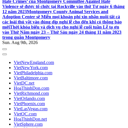
Hate Crimes’ của Montgomery Committee Against Hate
Violence sẽ được tổ chức tại Rockville vào thứ Tư ngày 6 tháng
12 năm 2023
Montgomery County Animal Services and
Adoption Center sẽ Miễn mọi khoản phí xin nhận nuôi tất cả
các loài thú vật vào đúng dịp nghỉ lễ cho đến khi có thông báo
mới
Thời khóa biểu và dịch vụ cho nghỉ lễ cuối tuần Lễ tạ ơn
vào Thứ Năm ngày 23 – Thứ Sáu ngày 24 tháng 11 năm 2023
trong quận Montgomery
Sun. Aug 9th, 2026
VietNewEngland.com
VietNewYork.com
VietPhiladelphia.com
VietBaltimore.com
VietDC.net
HoaThinhDon.com
VietRichmond.com
VietOrlando.com
VietPhoenix.com
VietLasVegas.com
VietOC.com
HoaThinhDon.net
VietSphere.com