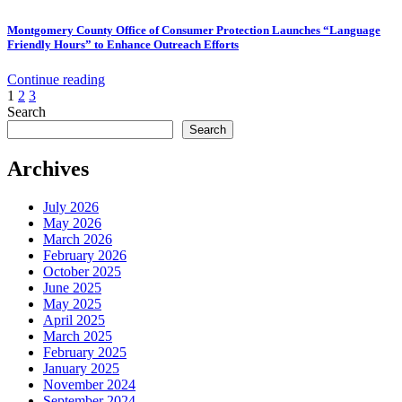
Montgomery County Office of Consumer Protection Launches “Language
Friendly Hours” to Enhance Outreach Efforts
Continue reading
Posts
1
2
3
Search
pagination
Search
Archives
July 2026
May 2026
March 2026
February 2026
October 2025
June 2025
May 2025
April 2025
March 2025
February 2025
January 2025
November 2024
September 2024