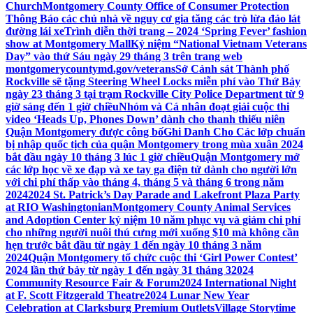
Church
Montgomery County Office of Consumer Protection
Thông Báo các chủ nhà về nguy cơ gia tăng các trò lừa đảo lát
đường lái xe
Trình diễn thời trang – 2024 ‘Spring Fever’ fashion
show at Montgomery Mall
Kỷ niệm “National Vietnam Veterans
Day” vào thứ Sáu ngày 29 tháng 3 trên trang web
montgomerycountymd.gov/veterans
Sở Cảnh sát Thành phố
Rockville sẽ tặng Steering Wheel Locks miễn phí vào Thứ Bảy
ngày 23 tháng 3 tại trạm Rockville City Police Department từ 9
giờ sáng đến 1 giờ chiều
Nhóm và Cá nhân đoạt giải cuộc thi
video ‘Heads Up, Phones Down’ dành cho thanh thiếu niên
Quận Montgomery được công bố
Ghi Danh Cho Các lớp chuẩn
bị nhập quốc tịch của quận Montgomery trong mùa xuân 2024
bắt đầu ngày 10 tháng 3 lúc 1 giờ chiều
Quận Montgomery mở
các lớp học về xe đạp và xe tay ga điện tử dành cho người lớn
với chi phí thấp vào tháng 4, tháng 5 và tháng 6 trong năm
2024
2024 St. Patrick’s Day Parade and Lakefront Plaza Party
at RIO Washingtonian
Montgomery County Animal Services
and Adoption Center kỷ niệm 10 năm phục vụ và giảm chi phí
cho những người nuôi thú cưng mới xuống $10 mà không cần
hẹn trước bắt đầu từ ngày 1 đến ngày 10 tháng 3 năm
2024
Quận Montgomery tổ chức cuộc thi ‘Girl Power Contest’
2024 lần thứ bảy từ ngày 1 đến ngày 31 tháng 3
2024
Community Resource Fair & Forum
2024 International Night
at F. Scott Fitzgerald Theatre
2024 Lunar New Year
Celebration at Clarksburg Premium Outlets
Village Storytime