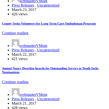
webmasterVMont
Press Releases
,
Uncategorized
March 23, 2017
426 views
County Seeks Volunteers for Long Term Care Ombudsman Program
Continue reading
webmasterVMont
Press Releases
,
Uncategorized
March 22, 2017
421 views
Annual Nancy Dworkin Awards for Outstanding Service to Youth Seeks
Nominations
Continue reading
webmasterVMont
Press Releases
,
Uncategorized
March 21, 2017
428 views