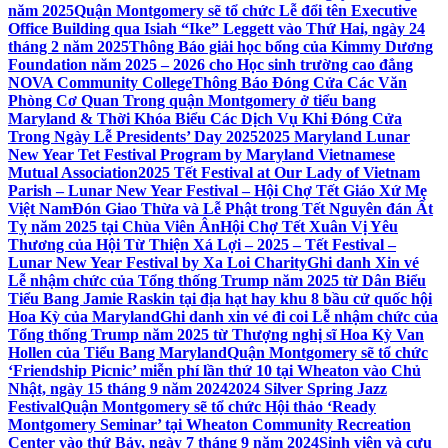
năm 2025
Quận Montgomery sẽ tổ chức Lễ đổi tên Executive
Office Building qua Isiah “Ike” Leggett vào Thứ Hai, ngày 24
tháng 2 năm 2025
Thông Báo giải học bổng của Kimmy Dương
Foundation năm 2025 – 2026 cho Học sinh trường cao đẳng
NOVA Community College
Thông Báo Đóng Cửa Các Văn
Phòng Cơ Quan Trong quận Montgomery ở tiểu bang
Maryland & Thời Khóa Biểu Các Dịch Vụ Khi Đóng Cửa
Trong Ngày Lễ Presidents’ Day 2025
2025 Maryland Lunar
New Year Tet Festival Program by Maryland Vietnamese
Mutual Association
2025 Tết Festival at Our Lady of Vietnam
Parish – Lunar New Year Festival – Hội Chợ Tết Giáo Xứ Mẹ
Việt Nam
Đón Giao Thừa và Lễ Phật trong Tết Nguyên đán Ất
Tỵ năm 2025 tại Chùa Viên Ân
Hội Chợ Tết Xuân Vị Yêu
Thương của Hội Từ Thiện Xá Lợi – 2025 – Tết Festival –
Lunar New Year Festival by Xa Loi Charity
Ghi danh Xin vé
Lễ nhậm chức của Tổng thống Trump năm 2025 từ Dân Biểu
Tiểu Bang Jamie Raskin tại địa hạt hay khu 8 bầu cử quốc hội
Hoa Kỳ của Maryland
Ghi danh xin vé đi coi Lễ nhậm chức của
Tổng thống Trump năm 2025 từ Thượng nghị sĩ Hoa Kỳ Van
Hollen của Tiểu Bang Maryland
Quận Montgomery sẽ tổ chức
‘Friendship Picnic’ miễn phí lần thứ 10 tại Wheaton vào Chủ
Nhật, ngày 15 tháng 9 năm 2024
2024 Silver Spring Jazz
Festival
Quận Montgomery sẽ tổ chức Hội thảo ‘Ready
Montgomery Seminar’ tại Wheaton Community Recreation
Center vào thứ Bảy, ngày 7 tháng 9 năm 2024
Sinh viên và cựu