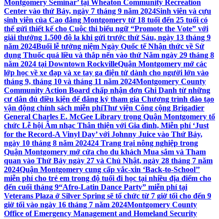
Montgomery Seminar’ tại Wheaton Community Recreation
Center vào thứ Bảy, ngày 7 tháng 9 năm 2024
Sinh viên và cựu
sinh viên của Cao đẳng Montgomery từ 18 tuổi đến 25 tuổi có
thể gửi thiết kế cho Cuộc thi biểu ngữ “Promote the Vote” với
giải thưởng 1.500 đô la khi gửi trước thứ Sáu, ngày 13 tháng 9
năm 2024
Buổi lễ tưởng niệm Ngày Quốc tế Nhận thức về Sử
dụng Thuốc quá liều và thắp nến vào thứ Năm ngày 29 tháng 8
năm 2024 tại Downtown Rockville
Quận Montgomery mở các
lớp học về xe đạp và xe tay ga điện tử dành cho người lớn vào
tháng 9, tháng 10 và tháng 11 năm 2024
Montgomery County
Community Action Board chấp nhận đơn Ghi Danh từ những
cư dân đủ điều kiện để đăng ký tham gia Chương trình đào tạo
vận động chính sách miễn phí
Thư viện Công cộng Brigadier
General Charles E. McGee Library trọng Quận Montgomery tổ
chức Lễ hội Âm nhạc Thân thiện với Gia đình, Miễn phí ‘Just
for the Record-A Vinyl Day’ với Johnny Juice vào Thứ Bảy,
ngày 10 tháng 8 năm 2024
24 Trang trại nông nghiệp trong
Quận Montgomery mở cửa cho du khách Mua sắm và Tham
quan vào Thứ Bảy ngày 27 và Chủ Nhật, ngày 28 tháng 7 năm
2024
Quận Montgomery cung cấp vắc-xin ‘Back-to-School’’
miễn phí cho trẻ em trong độ tuổi đi học tại nhiều địa điểm cho
đến cuối tháng 9
“Afro-Latin Dance Party” miễn phí tại
Veterans Plaza ở Silver Spring sẽ tổ chức từ 7 giờ tối cho đến 9
giờ tối vào ngày 16 tháng 7 năm 2024
Montgomery County
Office of Emergency Management and Homeland Security