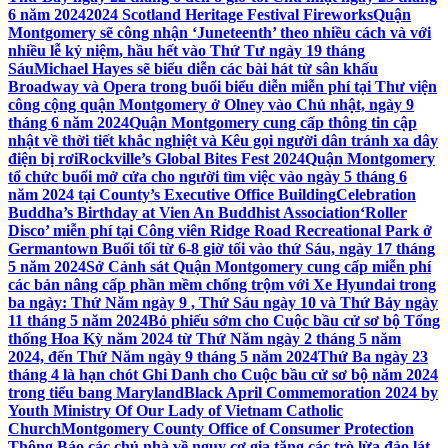
6 năm 2024
2024 Scotland Heritage Festival Fireworks
Quận
Montgomery sẽ công nhận ‘Juneteenth’ theo nhiều cách và với
nhiều lễ kỷ niệm, hầu hết vào Thứ Tư ngày 19 tháng
Sáu
Michael Hayes sẽ biểu diễn các bài hát từ sân khấu
Broadway và Opera trong buổi biểu diễn miễn phí tại Thư viện
công cộng quận Montgomery ở Olney vào Chủ nhật, ngày 9
tháng 6 năm 2024
Quận Montgomery cung cấp thông tin cập
nhật về thời tiết khắc nghiệt và Kêu gọi người dân tránh xa dây
điện bị rơi
Rockville’s Global Bites Fest 2024
Quận Montgomery
tổ chức buổi mở cửa cho người tìm việc vào ngày 5 tháng 6
năm 2024 tại County’s Executive Office Building
Celebration
Buddha’s Birthday at Vien An Buddhist Association
‘Roller
Disco’ miễn phí tại Công viên Ridge Road Recreational Park ở
Germantown Buổi tối từ 6-8 giờ tối vào thứ Sáu, ngày 17 tháng
5 năm 2024
Sở Cảnh sát Quận Montgomery cung cấp miễn phí
các bản nâng cấp phần mềm chống trộm với Xe Hyundai trong
ba ngày: Thứ Năm ngày 9 , Thứ Sáu ngày 10 và Thứ Bảy ngày
11 tháng 5 năm 2024
Bỏ phiếu sớm cho Cuộc bầu cử sơ bộ Tổng
thống Hoa Kỳ năm 2024 từ Thứ Năm ngày 2 tháng 5 năm
2024, đến Thứ Năm ngày 9 tháng 5 năm 2024
Thứ Ba ngày 23
tháng 4 là hạn chót Ghi Danh cho Cuộc bầu cử sơ bộ năm 2024
trong tiểu bang Maryland
Black April Commemoration 2024 by
Youth Ministry Of Our Lady of Vietnam Catholic
Church
Montgomery County Office of Consumer Protection
Thông Báo các chủ nhà về nguy cơ gia tăng các trò lừa đảo lát