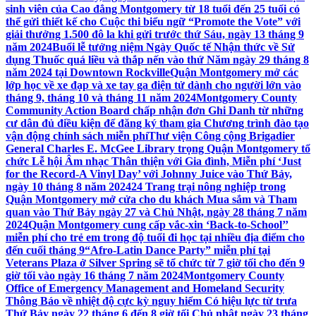
sinh viên của Cao đẳng Montgomery từ 18 tuổi đến 25 tuổi có
thể gửi thiết kế cho Cuộc thi biểu ngữ “Promote the Vote” với
giải thưởng 1.500 đô la khi gửi trước thứ Sáu, ngày 13 tháng 9
năm 2024
Buổi lễ tưởng niệm Ngày Quốc tế Nhận thức về Sử
dụng Thuốc quá liều và thắp nến vào thứ Năm ngày 29 tháng 8
năm 2024 tại Downtown Rockville
Quận Montgomery mở các
lớp học về xe đạp và xe tay ga điện tử dành cho người lớn vào
tháng 9, tháng 10 và tháng 11 năm 2024
Montgomery County
Community Action Board chấp nhận đơn Ghi Danh từ những
cư dân đủ điều kiện để đăng ký tham gia Chương trình đào tạo
vận động chính sách miễn phí
Thư viện Công cộng Brigadier
General Charles E. McGee Library trọng Quận Montgomery tổ
chức Lễ hội Âm nhạc Thân thiện với Gia đình, Miễn phí ‘Just
for the Record-A Vinyl Day’ với Johnny Juice vào Thứ Bảy,
ngày 10 tháng 8 năm 2024
24 Trang trại nông nghiệp trong
Quận Montgomery mở cửa cho du khách Mua sắm và Tham
quan vào Thứ Bảy ngày 27 và Chủ Nhật, ngày 28 tháng 7 năm
2024
Quận Montgomery cung cấp vắc-xin ‘Back-to-School’’
miễn phí cho trẻ em trong độ tuổi đi học tại nhiều địa điểm cho
đến cuối tháng 9
“Afro-Latin Dance Party” miễn phí tại
Veterans Plaza ở Silver Spring sẽ tổ chức từ 7 giờ tối cho đến 9
giờ tối vào ngày 16 tháng 7 năm 2024
Montgomery County
Office of Emergency Management and Homeland Security
Thông Báo về nhiệt độ cực kỳ nguy hiểm Có hiệu lực từ trưa
Thứ Bảy ngày 22 tháng 6 đến 8 giờ tối Chủ nhật ngày 23 tháng