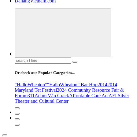
DanangVietnam.com
Search
for:
Or check our Popular Categories...
“HalloWheaton”
“HalloWheaton” Bar Hop
2014
2014
Maryland Tet Festival
2024 Community Resource Fair &
Forum
311
Adam Văn Grack
Affordable Care Act
AFI Silver
Theater and Cultural Center