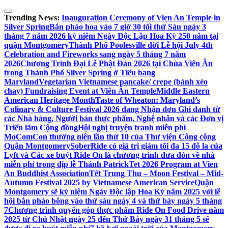
Skip
to
Trending News:
Inauguration Ceremony of Vien An Temple in
content
Silver Spring
Bắn pháo hoa vào 7 giờ 30 tối thứ Sáu ngày 3
tháng 7 năm 2026 kỷ niệm Ngày Độc Lập Hoa Kỳ 250 năm tại
quận Montgomery
Thành Phố Poolesville dời Lễ hội July 4th
Celebration and Fireworks sang ngày 5 tháng 7 năm
2026
Chương Trình Đại Lễ Phật Đản 2026 tại Chùa Viên Ân
trong Thành Phố Silver Spring ở Tiểu bang
Maryland
Vegetarian Vietnamese pancake/ crepe (bánh xèo
chay) Fundraising Event at Viên Ân Temple
Middle Eastern
American Heritage Month
Taste of Wheaton: Maryland’s
Culinary & Culture Festival 2026 đang Nhận đơn Ghi danh từ
các Nhà hàng, Người bán thực phẩm, Nghệ nhân và các Đơn vị
Triển lãm Cộng đồng
Hội nghị truyện tranh miễn phí
MoComCon thường niên lần thứ 10 của Thư viện Công cộng
Quận Montgomery
SoberRide có giá trị giảm tối đa 15 đô la của
Lyft và Các xe buýt Ride On là chương trình đưa đón về nhà
miễn phí trong dịp lễ Thánh Patrick
Tet 2026 Program at Vien
An Buddhist Association
Tết Trung Thu – Moon Festival – Mid-
Autumn Festival 2025 by Vietnamese American Service
Quận
Montgomery sẽ kỷ niệm Ngày Độc lập Hoa Kỳ năm 2025 với lễ
hội bắn pháo bông vào thứ sáu ngày 4 và thứ bảy ngày 5 tháng
7
Chương trình quyên góp thực phẩm Ride On Food Drive năm
2025 từ Chủ Nhật ngày 25 đến Thứ Bảy ngày 31 tháng 5 sẽ