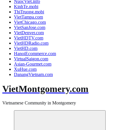
NuocViet.info
KinhTe.mobi
ThiTruong.mobi
VietTampa.com
VietChicago.com
VietSanJose.com
VietDenver.com
VietHDTV.com
VietHDRadio.com
VietHD.com
HanoiEcommerce.com
VirtualSaigon.com
Asian-Gourmet.com
XuHue.com
DanangVietnam.com
VietMontgomery.com
Vietnamese Community in Montgomery