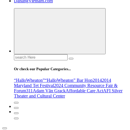
DanangVietnam.com
Search
for:
Or check our Popular Categories...
“HalloWheaton”
“HalloWheaton” Bar Hop
2014
2014
Maryland Tet Festival
2024 Community Resource Fair &
Forum
311
Adam Văn Grack
Affordable Care Act
AFI Silver
Theater and Cultural Center