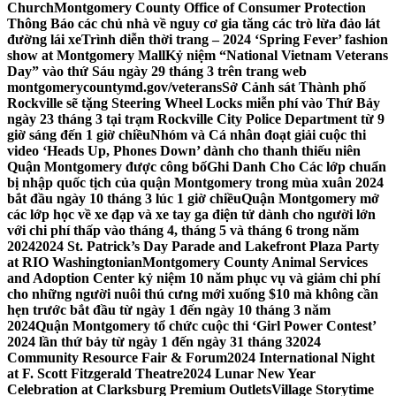
Church
Montgomery County Office of Consumer Protection
Thông Báo các chủ nhà về nguy cơ gia tăng các trò lừa đảo lát
đường lái xe
Trình diễn thời trang – 2024 ‘Spring Fever’ fashion
show at Montgomery Mall
Kỷ niệm “National Vietnam Veterans
Day” vào thứ Sáu ngày 29 tháng 3 trên trang web
montgomerycountymd.gov/veterans
Sở Cảnh sát Thành phố
Rockville sẽ tặng Steering Wheel Locks miễn phí vào Thứ Bảy
ngày 23 tháng 3 tại trạm Rockville City Police Department từ 9
giờ sáng đến 1 giờ chiều
Nhóm và Cá nhân đoạt giải cuộc thi
video ‘Heads Up, Phones Down’ dành cho thanh thiếu niên
Quận Montgomery được công bố
Ghi Danh Cho Các lớp chuẩn
bị nhập quốc tịch của quận Montgomery trong mùa xuân 2024
bắt đầu ngày 10 tháng 3 lúc 1 giờ chiều
Quận Montgomery mở
các lớp học về xe đạp và xe tay ga điện tử dành cho người lớn
với chi phí thấp vào tháng 4, tháng 5 và tháng 6 trong năm
2024
2024 St. Patrick’s Day Parade and Lakefront Plaza Party
at RIO Washingtonian
Montgomery County Animal Services
and Adoption Center kỷ niệm 10 năm phục vụ và giảm chi phí
cho những người nuôi thú cưng mới xuống $10 mà không cần
hẹn trước bắt đầu từ ngày 1 đến ngày 10 tháng 3 năm
2024
Quận Montgomery tổ chức cuộc thi ‘Girl Power Contest’
2024 lần thứ bảy từ ngày 1 đến ngày 31 tháng 3
2024
Community Resource Fair & Forum
2024 International Night
at F. Scott Fitzgerald Theatre
2024 Lunar New Year
Celebration at Clarksburg Premium Outlets
Village Storytime