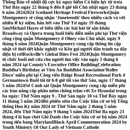
Thông Báo về nhiệt độ cực kỳ nguy hiểm Có hiệu lực từ trưa
Thứ Bảy ngày 22 tháng 6 đến 8 giờ tối Chủ nhật ngày 23 tháng
6 năm 2024
2024 Scotland Heritage Festival Fireworks
Quận
Montgomery sẽ công nhận ‘Juneteenth’ theo nhiều cách và với
nhiều lễ kỷ niệm, hầu hết vào Thứ Tư ngày 19 tháng
Sáu
Michael Hayes sẽ biểu diễn các bài hát từ sân khấu
Broadway và Opera trong buổi biểu diễn miễn phí tại Thư viện
công cộng quận Montgomery ở Olney vào Chủ nhật, ngày 9
tháng 6 năm 2024
Quận Montgomery cung cấp thông tin cập
nhật về thời tiết khắc nghiệt và Kêu gọi người dân tránh xa dây
điện bị rơi
Rockville’s Global Bites Fest 2024
Quận Montgomery
tổ chức buổi mở cửa cho người tìm việc vào ngày 5 tháng 6
năm 2024 tại County’s Executive Office Building
Celebration
Buddha’s Birthday at Vien An Buddhist Association
‘Roller
Disco’ miễn phí tại Công viên Ridge Road Recreational Park ở
Germantown Buổi tối từ 6-8 giờ tối vào thứ Sáu, ngày 17 tháng
5 năm 2024
Sở Cảnh sát Quận Montgomery cung cấp miễn phí
các bản nâng cấp phần mềm chống trộm với Xe Hyundai trong
ba ngày: Thứ Năm ngày 9 , Thứ Sáu ngày 10 và Thứ Bảy ngày
11 tháng 5 năm 2024
Bỏ phiếu sớm cho Cuộc bầu cử sơ bộ Tổng
thống Hoa Kỳ năm 2024 từ Thứ Năm ngày 2 tháng 5 năm
2024, đến Thứ Năm ngày 9 tháng 5 năm 2024
Thứ Ba ngày 23
tháng 4 là hạn chót Ghi Danh cho Cuộc bầu cử sơ bộ năm 2024
trong tiểu bang Maryland
Black April Commemoration 2024 by
Youth Ministry Of Our Lady of Vietnam Catholic