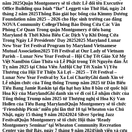
năm 2025
Quận Montgomery sẽ tổ chức Lễ đổi tên Executive
Office Building qua Isiah “Ike” Leggett vào Thứ Hai, ngày 24
tháng 2 năm 2025
Thông Báo giải học bổng của Kimmy Dương
Foundation năm 2025 – 2026 cho Học sinh trường cao đẳng
NOVA Community College
Thông Báo Đóng Cửa Các Văn
Phòng Cơ Quan Trong quận Montgomery ở tiểu bang
Maryland & Thời Khóa Biểu Các Dịch Vụ Khi Đóng Cửa
Trong Ngày Lễ Presidents’ Day 2025
2025 Maryland Lunar
New Year Tet Festival Program by Maryland Vietnamese
Mutual Association
2025 Tết Festival at Our Lady of Vietnam
Parish – Lunar New Year Festival – Hội Chợ Tết Giáo Xứ Mẹ
Việt Nam
Đón Giao Thừa và Lễ Phật trong Tết Nguyên đán Ất
Tỵ năm 2025 tại Chùa Viên Ân
Hội Chợ Tết Xuân Vị Yêu
Thương của Hội Từ Thiện Xá Lợi – 2025 – Tết Festival –
Lunar New Year Festival by Xa Loi Charity
Ghi danh Xin vé
Lễ nhậm chức của Tổng thống Trump năm 2025 từ Dân Biểu
Tiểu Bang Jamie Raskin tại địa hạt hay khu 8 bầu cử quốc hội
Hoa Kỳ của Maryland
Ghi danh xin vé đi coi Lễ nhậm chức của
Tổng thống Trump năm 2025 từ Thượng nghị sĩ Hoa Kỳ Van
Hollen của Tiểu Bang Maryland
Quận Montgomery sẽ tổ chức
‘Friendship Picnic’ miễn phí lần thứ 10 tại Wheaton vào Chủ
Nhật, ngày 15 tháng 9 năm 2024
2024 Silver Spring Jazz
Festival
Quận Montgomery sẽ tổ chức Hội thảo ‘Ready
Montgomery Seminar’ tại Wheaton Community Recreation
Center vào thứ Bảy, ngày 7 tháng 9 năm 2024
Sinh viên và cựu