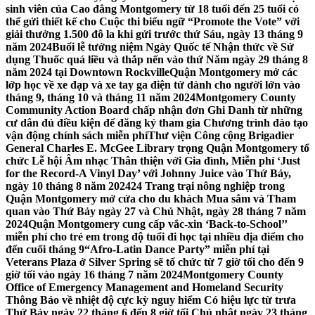
sinh viên của Cao đẳng Montgomery từ 18 tuổi đến 25 tuổi có
thể gửi thiết kế cho Cuộc thi biểu ngữ “Promote the Vote” với
giải thưởng 1.500 đô la khi gửi trước thứ Sáu, ngày 13 tháng 9
năm 2024
Buổi lễ tưởng niệm Ngày Quốc tế Nhận thức về Sử
dụng Thuốc quá liều và thắp nến vào thứ Năm ngày 29 tháng 8
năm 2024 tại Downtown Rockville
Quận Montgomery mở các
lớp học về xe đạp và xe tay ga điện tử dành cho người lớn vào
tháng 9, tháng 10 và tháng 11 năm 2024
Montgomery County
Community Action Board chấp nhận đơn Ghi Danh từ những
cư dân đủ điều kiện để đăng ký tham gia Chương trình đào tạo
vận động chính sách miễn phí
Thư viện Công cộng Brigadier
General Charles E. McGee Library trọng Quận Montgomery tổ
chức Lễ hội Âm nhạc Thân thiện với Gia đình, Miễn phí ‘Just
for the Record-A Vinyl Day’ với Johnny Juice vào Thứ Bảy,
ngày 10 tháng 8 năm 2024
24 Trang trại nông nghiệp trong
Quận Montgomery mở cửa cho du khách Mua sắm và Tham
quan vào Thứ Bảy ngày 27 và Chủ Nhật, ngày 28 tháng 7 năm
2024
Quận Montgomery cung cấp vắc-xin ‘Back-to-School’’
miễn phí cho trẻ em trong độ tuổi đi học tại nhiều địa điểm cho
đến cuối tháng 9
“Afro-Latin Dance Party” miễn phí tại
Veterans Plaza ở Silver Spring sẽ tổ chức từ 7 giờ tối cho đến 9
giờ tối vào ngày 16 tháng 7 năm 2024
Montgomery County
Office of Emergency Management and Homeland Security
Thông Báo về nhiệt độ cực kỳ nguy hiểm Có hiệu lực từ trưa
Thứ Bảy ngày 22 tháng 6 đến 8 giờ tối Chủ nhật ngày 23 tháng