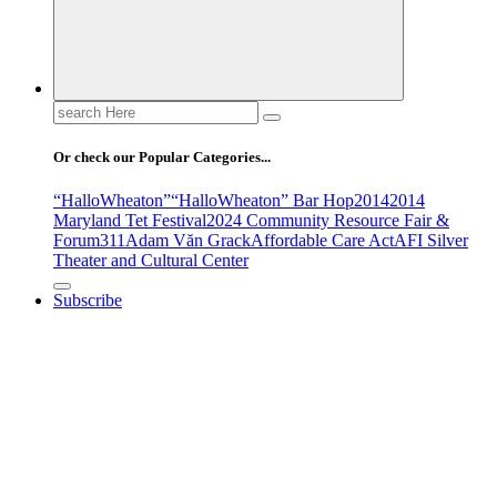
Search
for:
Or check our Popular Categories...
“HalloWheaton”
“HalloWheaton” Bar Hop
2014
2014
Maryland Tet Festival
2024 Community Resource Fair &
Forum
311
Adam Văn Grack
Affordable Care Act
AFI Silver
Theater and Cultural Center
Subscribe