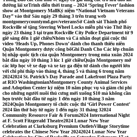
đường lái xe
Trình diễn thời trang – 2024 ‘Spring Fever’ fashion
show at Montgomery Mall
Kỷ niệm “National Vietnam Veterans
Day” vào thứ Sáu ngày 29 tháng 3 trên trang web
montgomerycountymd.gov/veterans
Sở Cảnh sát Thành phố
Rockville sẽ tặng Steering Wheel Locks miễn phí vào Thứ Bảy
ngày 23 tháng 3 tại trạm Rockville City Police Department từ 9
giờ sáng đến 1 giờ chiều
Nhóm và Cá nhân đoạt giải cuộc thi
video ‘Heads Up, Phones Down’ dành cho thanh thiếu niên
Quận Montgomery được công bố
Ghi Danh Cho Các lớp chuẩn
bị nhập quốc tịch của quận Montgomery trong mùa xuân 2024
bắt đầu ngày 10 tháng 3 lúc 1 giờ chiều
Quận Montgomery mở
các lớp học về xe đạp và xe tay ga điện tử dành cho người lớn
với chi phí thấp vào tháng 4, tháng 5 và tháng 6 trong năm
2024
2024 St. Patrick’s Day Parade and Lakefront Plaza Party
at RIO Washingtonian
Montgomery County Animal Services
and Adoption Center kỷ niệm 10 năm phục vụ và giảm chi phí
cho những người nuôi thú cưng mới xuống $10 mà không cần
hẹn trước bắt đầu từ ngày 1 đến ngày 10 tháng 3 năm
2024
Quận Montgomery tổ chức cuộc thi ‘Girl Power Contest’
2024 lần thứ bảy từ ngày 1 đến ngày 31 tháng 3
2024
Community Resource Fair & Forum
2024 International Night
at F. Scott Fitzgerald Theatre
2024 Lunar New Year
Celebration at Clarksburg Premium Outlets
Village Storytime
celebrates the Chinese New Year 2024
2024 Lunar New Year