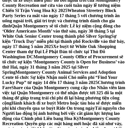
được đi xe buýt miễn phí
7 hồ bơi ngoài trời của Montgomery
County Recreation mở cửa vào cuối tuần ngày lễ tưởng niệm
Chiến Sĩ Trận Vong Hoa Kỳ 2025
Wheaton Streetery Block
Party Series ra mắt vào ngày 17 tháng 5 với chương trình ăn
uống ngoài trời, giải trí trực và chương trình dành cho gia
đình
Quận Montgomery sẽ tổ chức Lễ kỷ niệm cộng đồng cho
‘Older Americans Month’ vào thứ sáu, ngày 30 tháng 5 tại
White Oak Senior Center trong thành phố Silver Spring
Sự
kiện ‘Truck Day’ miễn phí tại thành phố Rockville vào thứ bảy,
ngày 17 tháng 5 năm 2025
Xe buýt từ White Oak Shopping
Center tham dự Đại Lễ Phật Đản tổ chức tại Thủ Đô
Washington DC
Montgomery County Office of Procurement sẽ
tổ chức sự kiện ‘Montgomery County is Open for Business’ vào
thứ Hai, ngày 31 tháng 3 năm 2025 tại Silver
Spring
Montgomery County Animal Services and Adoption
Cente tổ chức Sự kiện Nhận nuôi Chó miễn phí “Find Your
Lucky Pup” từ ngày 14 đến 17 tháng 3 năm 2025
Chương trình
FareShare của Quận Montgomery cung cấp cho Nhân viên làm
việc tại Quận Montgomery có thể nhận được tới 325 đô la một
tháng để giúp trang trải chi phí đi lại bằng phương tiện công
cộng
Hành khách đi xe buýt Metro hoặc tàu hỏa sẽ được miễn
phí khi chuyển qua xe buýt Ride On trong ngày
Tài nguyên cho
Người lao động bị ảnh hưởng bởi việc cắt giảm lực lượng lao
động của Chính phủ Liên bang Hoa Kỳ
Montgomery County
Recreation Quyên góp các mặt hàng mới hoặc đã xài như váy,