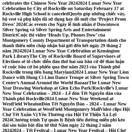
celebrates the Chinese New Year 2024
2024 Lunar New Year
Celebration by City of Rockville on Saturday February 17 at
Rockville High School is canceled
Quyên góp những chiếc váy,
bộ vest và phụ kiện đã sử dụng hay đồ mới cho ‘Project Prom
Dress’ 2024
Các events cho Ngày lễ tình nhân ở Downtown
Silver Spring và Silver Spring Arts and Entertainment
District
Cuộc thi video ‘Heads Up, Phones Dow’ của
Montgomery County Department of Transportation dành cho
thanh thiếu niên chấp nhận bài gửi đến hết ngày 29 tháng 2
năm 2024
2024 Lunar New Year Celebration at Kensington
Park Library
The City of Rockville Board of Supervisors of
Elections sẽ tổ chức diễn đàn thứ hai sau bầu cử để thảo luận
về cuộc bầu cử bỏ phiếu qua thư năm 2023 của Thành phố
Rockville trong tiểu bang Maryland
2024 Lunar New Year Lion
Dance with Hung Ci Lion Dance Troupe at Silver Spring Town
Center’s Annual Around the World Bazaar
The Lunar New
Year Drawing Workshop at Glen Echo Park!
Rockville’s Lunar
New Year Celebration – 2024 – Lễ đón Tết Nguyên đán của
Thành phố Rockville
2024 Lunar New Year Weekend at
WestField Wheaton
Đón Tết Nguyên Đán – 2024 – Lunar New
Year Celebration at WestField Montgomery Mall
Video clips Hội
Chợ Tết Xuân Vị Yêu Thương của Hội Từ Thiện Xá Lợi
2024
Chương trình Tự quản lý Bệnh tiểu đường miễn phí kéo
dài sáu tuần bắt đầu từ thứ Năm ngày 22 tháng 2 năm
2024
2024 – Tết Festival – Lunar New Year Festival – Hội Chợ