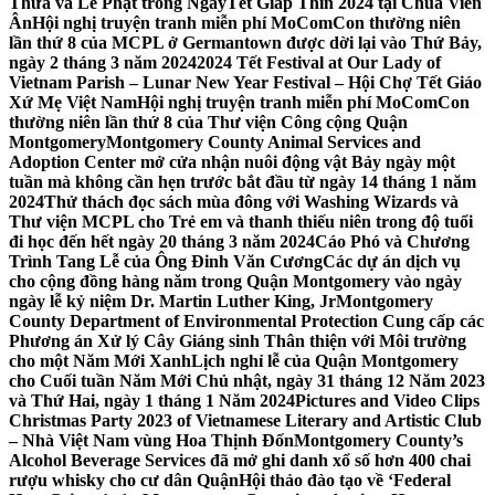
Thừa và Lễ Phật trong NgàyTết Giáp Thìn 2024 tại Chùa Viên
Ân
Hội nghị truyện tranh miễn phí MoComCon thường niên
lần thứ 8 của MCPL ở Germantown được dời lại vào Thứ Bảy,
ngày 2 tháng 3 năm 2024
2024 Tết Festival at Our Lady of
Vietnam Parish – Lunar New Year Festival – Hội Chợ Tết Giáo
Xứ Mẹ Việt Nam
Hội nghị truyện tranh miễn phí MoComCon
thường niên lần thứ 8 của Thư viện Công cộng Quận
Montgomery
Montgomery County Animal Services and
Adoption Center mở cửa nhận nuôi động vật Bảy ngày một
tuần mà không cần hẹn trước bắt đầu từ ngày 14 tháng 1 năm
2024
Thử thách đọc sách mùa đông với Washing Wizards và
Thư viện MCPL cho Trẻ em và thanh thiếu niên trong độ tuổi
đi học đến hết ngày 20 tháng 3 năm 2024
Cáo Phó và Chương
Trình Tang Lễ của Ông Đinh Văn Cương
Các dự án dịch vụ
cho cộng đồng hàng năm trong Quận Montgomery vào ngày
ngày lễ kỷ niệm Dr. Martin Luther King, Jr
Montgomery
County Department of Environmental Protection Cung cấp các
Phương án Xử lý Cây Giáng sinh Thân thiện với Môi trường
cho một Năm Mới Xanh
Lịch nghỉ lễ của Quận Montgomery
cho Cuối tuần Năm Mới Chủ nhật, ngày 31 tháng 12 Năm 2023
và Thứ Hai, ngày 1 tháng 1 Năm 2024
Pictures and Video Clips
Christmas Party 2023 of Vietnamese Literary and Artistic Club
– Nhà Việt Nam vùng Hoa Thịnh Đốn
Montgomery County’s
Alcohol Beverage Services đã mở ghi danh xổ số hơn 400 chai
rượu whisky cho cư dân Quận
Hội thảo đào tạo về ‘Federal