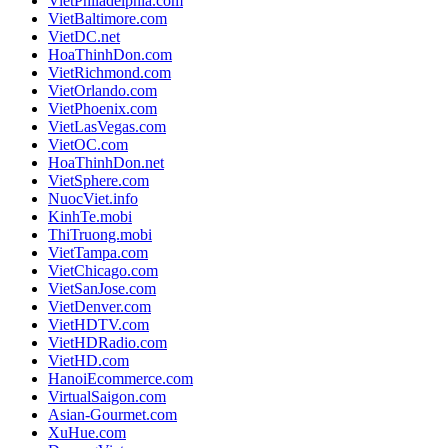
VietPhiladelphia.com
VietBaltimore.com
VietDC.net
HoaThinhDon.com
VietRichmond.com
VietOrlando.com
VietPhoenix.com
VietLasVegas.com
VietOC.com
HoaThinhDon.net
VietSphere.com
NuocViet.info
KinhTe.mobi
ThiTruong.mobi
VietTampa.com
VietChicago.com
VietSanJose.com
VietDenver.com
VietHDTV.com
VietHDRadio.com
VietHD.com
HanoiEcommerce.com
VirtualSaigon.com
Asian-Gourmet.com
XuHue.com