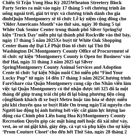
Chiến Sĩ Trận Vong Hoa Kỳ 2025
Wheaton Streetery Block
Party Series ra mắt vào ngày 17 tháng 5 với chương trình ăn
uống ngoài trời, giải trí trực và chương trình dành cho gia
đình
Quận Montgomery sẽ tổ chức Lễ kỷ niệm cộng đồng cho
‘Older Americans Month’ vào thứ sáu, ngày 30 tháng 5 tại
White Oak Senior Center trong thành phố Silver Spring
Sự
kiện ‘Truck Day’ miễn phí tại thành phố Rockville vào thứ bảy,
ngày 17 tháng 5 năm 2025
Xe buýt từ White Oak Shopping
Center tham dự Đại Lễ Phật Đản tổ chức tại Thủ Đô
Washington DC
Montgomery County Office of Procurement sẽ
tổ chức sự kiện ‘Montgomery County is Open for Business’ vào
thứ Hai, ngày 31 tháng 3 năm 2025 tại Silver
Spring
Montgomery County Animal Services and Adoption
Cente tổ chức Sự kiện Nhận nuôi Chó miễn phí “Find Your
Lucky Pup” từ ngày 14 đến 17 tháng 3 năm 2025
Chương trình
FareShare của Quận Montgomery cung cấp cho Nhân viên làm
việc tại Quận Montgomery có thể nhận được tới 325 đô la một
tháng để giúp trang trải chi phí đi lại bằng phương tiện công
cộng
Hành khách đi xe buýt Metro hoặc tàu hỏa sẽ được miễn
phí khi chuyển qua xe buýt Ride On trong ngày
Tài nguyên cho
Người lao động bị ảnh hưởng bởi việc cắt giảm lực lượng lao
động của Chính phủ Liên bang Hoa Kỳ
Montgomery County
Recreation Quyên góp các mặt hàng mới hoặc đã xài như váy,
vest, áo sơ mi giặt khô, giày dép, cà vạt và phụ kiện cho sự kiện
‘Prom Couture Closet’ cho đến hết Thứ Sáu, ngày 28 tháng 2