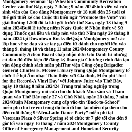
Montgomery Seminar’ tại Wheaton Community Recreation
Center vào thứ Bảy, ngày 7 tháng 9 năm 2024
Sinh viên và cựu
sinh viên của Cao đẳng Montgomery từ 18 tuổi đến 25 tuổi có
thể gửi thiết kế cho Cuộc thi biểu ngữ “Promote the Vote” với
giải thưởng 1.500 đô la khi gửi trước thứ Sáu, ngày 13 tháng 9
năm 2024
Buổi lễ tưởng niệm Ngày Quốc tế Nhận thức về Sử
dụng Thuốc quá liều và thắp nến vào thứ Năm ngày 29 tháng 8
năm 2024 tại Downtown Rockville
Quận Montgomery mở các
lớp học về xe đạp và xe tay ga điện tử dành cho người lớn vào
tháng 9, tháng 10 và tháng 11 năm 2024
Montgomery County
Community Action Board chấp nhận đơn Ghi Danh từ những
cư dân đủ điều kiện để đăng ký tham gia Chương trình đào tạo
vận động chính sách miễn phí
Thư viện Công cộng Brigadier
General Charles E. McGee Library trọng Quận Montgomery tổ
chức Lễ hội Âm nhạc Thân thiện với Gia đình, Miễn phí ‘Just
for the Record-A Vinyl Day’ với Johnny Juice vào Thứ Bảy,
ngày 10 tháng 8 năm 2024
24 Trang trại nông nghiệp trong
Quận Montgomery mở cửa cho du khách Mua sắm và Tham
quan vào Thứ Bảy ngày 27 và Chủ Nhật, ngày 28 tháng 7 năm
2024
Quận Montgomery cung cấp vắc-xin ‘Back-to-School’’
miễn phí cho trẻ em trong độ tuổi đi học tại nhiều địa điểm cho
đến cuối tháng 9
“Afro-Latin Dance Party” miễn phí tại
Veterans Plaza ở Silver Spring sẽ tổ chức từ 7 giờ tối cho đến 9
giờ tối vào ngày 16 tháng 7 năm 2024
Montgomery County
Office of Emergency Management and Homeland Security