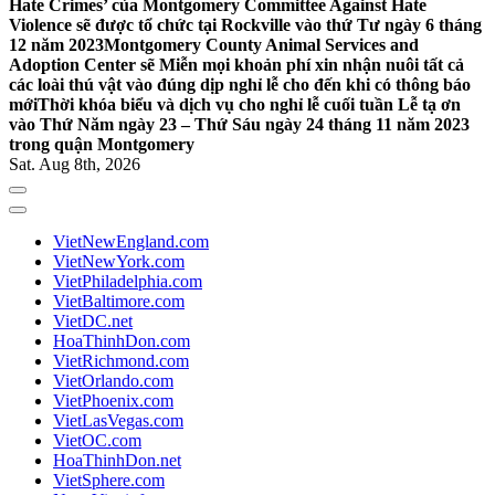
Hate Crimes’ của Montgomery Committee Against Hate
Violence sẽ được tổ chức tại Rockville vào thứ Tư ngày 6 tháng
12 năm 2023
Montgomery County Animal Services and
Adoption Center sẽ Miễn mọi khoản phí xin nhận nuôi tất cả
các loài thú vật vào đúng dịp nghỉ lễ cho đến khi có thông báo
mới
Thời khóa biểu và dịch vụ cho nghỉ lễ cuối tuần Lễ tạ ơn
vào Thứ Năm ngày 23 – Thứ Sáu ngày 24 tháng 11 năm 2023
trong quận Montgomery
Sat. Aug 8th, 2026
VietNewEngland.com
VietNewYork.com
VietPhiladelphia.com
VietBaltimore.com
VietDC.net
HoaThinhDon.com
VietRichmond.com
VietOrlando.com
VietPhoenix.com
VietLasVegas.com
VietOC.com
HoaThinhDon.net
VietSphere.com