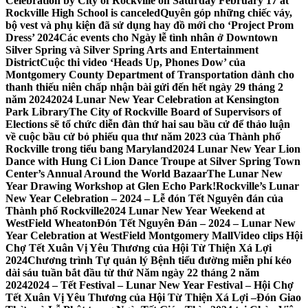
Celebration by City of Rockville on Saturday February 17 at
Rockville High School is canceled
Quyên góp những chiếc váy,
bộ vest và phụ kiện đã sử dụng hay đồ mới cho ‘Project Prom
Dress’ 2024
Các events cho Ngày lễ tình nhân ở Downtown
Silver Spring và Silver Spring Arts and Entertainment
District
Cuộc thi video ‘Heads Up, Phones Dow’ của
Montgomery County Department of Transportation dành cho
thanh thiếu niên chấp nhận bài gửi đến hết ngày 29 tháng 2
năm 2024
2024 Lunar New Year Celebration at Kensington
Park Library
The City of Rockville Board of Supervisors of
Elections sẽ tổ chức diễn đàn thứ hai sau bầu cử để thảo luận
về cuộc bầu cử bỏ phiếu qua thư năm 2023 của Thành phố
Rockville trong tiểu bang Maryland
2024 Lunar New Year Lion
Dance with Hung Ci Lion Dance Troupe at Silver Spring Town
Center’s Annual Around the World Bazaar
The Lunar New
Year Drawing Workshop at Glen Echo Park!
Rockville’s Lunar
New Year Celebration – 2024 – Lễ đón Tết Nguyên đán của
Thành phố Rockville
2024 Lunar New Year Weekend at
WestField Wheaton
Đón Tết Nguyên Đán – 2024 – Lunar New
Year Celebration at WestField Montgomery Mall
Video clips Hội
Chợ Tết Xuân Vị Yêu Thương của Hội Từ Thiện Xá Lợi
2024
Chương trình Tự quản lý Bệnh tiểu đường miễn phí kéo
dài sáu tuần bắt đầu từ thứ Năm ngày 22 tháng 2 năm
2024
2024 – Tết Festival – Lunar New Year Festival – Hội Chợ
Tết Xuân Vị Yêu Thương của Hội Từ Thiện Xá Lợi –
Đón Giao