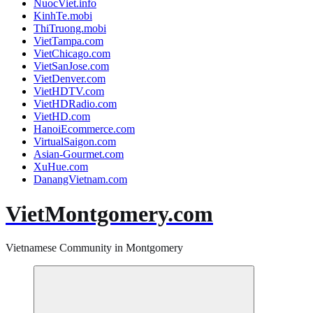
NuocViet.info
KinhTe.mobi
ThiTruong.mobi
VietTampa.com
VietChicago.com
VietSanJose.com
VietDenver.com
VietHDTV.com
VietHDRadio.com
VietHD.com
HanoiEcommerce.com
VirtualSaigon.com
Asian-Gourmet.com
XuHue.com
DanangVietnam.com
VietMontgomery.com
Vietnamese Community in Montgomery