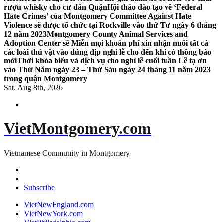
rượu whisky cho cư dân Quận
Hội thảo đào tạo về ‘Federal
Hate Crimes’ của Montgomery Committee Against Hate
Violence sẽ được tổ chức tại Rockville vào thứ Tư ngày 6 tháng
12 năm 2023
Montgomery County Animal Services and
Adoption Center sẽ Miễn mọi khoản phí xin nhận nuôi tất cả
các loài thú vật vào đúng dịp nghỉ lễ cho đến khi có thông báo
mới
Thời khóa biểu và dịch vụ cho nghỉ lễ cuối tuần Lễ tạ ơn
vào Thứ Năm ngày 23 – Thứ Sáu ngày 24 tháng 11 năm 2023
trong quận Montgomery
Sat. Aug 8th, 2026
VietMontgomery.com
Vietnamese Community in Montgomery
Subscribe
VietNewEngland.com
VietNewYork.com