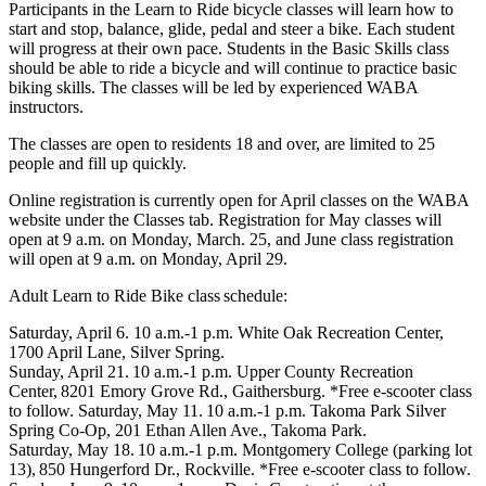
Participants in the Learn to Ride bicycle classes will learn how to
start and stop, balance, glide, pedal and steer a bike. Each student
will progress at their own pace. Students in the Basic Skills class
should be able to ride a bicycle and will continue to practice basic
biking skills. The classes will be led by experienced WABA
instructors.
The classes are open to residents 18 and over, are limited to 25
people and fill up quickly.
Online registration is currently open for April classes on the WABA
website under the Classes tab. Registration for May classes will
open at 9 a.m. on Monday, March. 25, and June class registration
will open at 9 a.m. on Monday, April 29.
Adult Learn to Ride Bike class schedule:
Saturday, April 6. 10 a.m.-1 p.m. White Oak Recreation Center,
1700 April Lane, Silver Spring.
Sunday, April 21. 10 a.m.-1 p.m. Upper County Recreation
Center, 8201 Emory Grove Rd., Gaithersburg. *Free e-scooter class
to follow. Saturday, May 11. 10 a.m.-1 p.m. Takoma Park Silver
Spring Co-Op, 201 Ethan Allen Ave., Takoma Park.
Saturday, May 18. 10 a.m.-1 p.m. Montgomery College (parking lot
13), 850 Hungerford Dr., Rockville. *Free e-scooter class to follow.