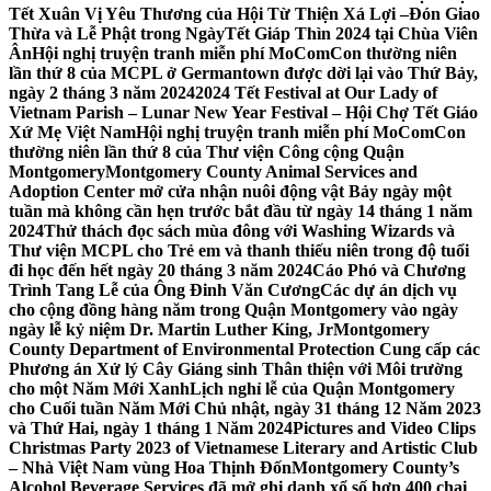
Tết Xuân Vị Yêu Thương của Hội Từ Thiện Xá Lợi –
Đón Giao
Thừa và Lễ Phật trong NgàyTết Giáp Thìn 2024 tại Chùa Viên
Ân
Hội nghị truyện tranh miễn phí MoComCon thường niên
lần thứ 8 của MCPL ở Germantown được dời lại vào Thứ Bảy,
ngày 2 tháng 3 năm 2024
2024 Tết Festival at Our Lady of
Vietnam Parish – Lunar New Year Festival – Hội Chợ Tết Giáo
Xứ Mẹ Việt Nam
Hội nghị truyện tranh miễn phí MoComCon
thường niên lần thứ 8 của Thư viện Công cộng Quận
Montgomery
Montgomery County Animal Services and
Adoption Center mở cửa nhận nuôi động vật Bảy ngày một
tuần mà không cần hẹn trước bắt đầu từ ngày 14 tháng 1 năm
2024
Thử thách đọc sách mùa đông với Washing Wizards và
Thư viện MCPL cho Trẻ em và thanh thiếu niên trong độ tuổi
đi học đến hết ngày 20 tháng 3 năm 2024
Cáo Phó và Chương
Trình Tang Lễ của Ông Đinh Văn Cương
Các dự án dịch vụ
cho cộng đồng hàng năm trong Quận Montgomery vào ngày
ngày lễ kỷ niệm Dr. Martin Luther King, Jr
Montgomery
County Department of Environmental Protection Cung cấp các
Phương án Xử lý Cây Giáng sinh Thân thiện với Môi trường
cho một Năm Mới Xanh
Lịch nghỉ lễ của Quận Montgomery
cho Cuối tuần Năm Mới Chủ nhật, ngày 31 tháng 12 Năm 2023
và Thứ Hai, ngày 1 tháng 1 Năm 2024
Pictures and Video Clips
Christmas Party 2023 of Vietnamese Literary and Artistic Club
– Nhà Việt Nam vùng Hoa Thịnh Đốn
Montgomery County’s
Alcohol Beverage Services đã mở ghi danh xổ số hơn 400 chai