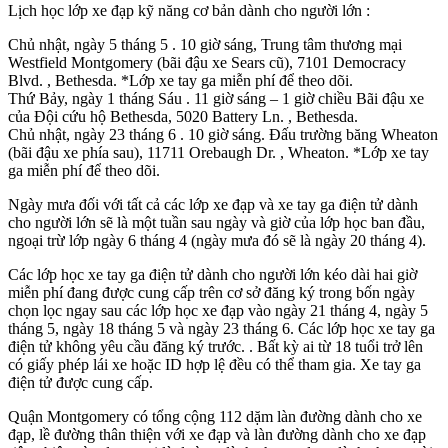
Lịch học lớp xe đạp kỹ năng cơ bản dành cho người lớn :
Chủ nhật, ngày 5 tháng 5 . 10 giờ sáng, Trung tâm thương mại
Westfield Montgomery (bãi đậu xe Sears cũ), 7101 Democracy
Blvd. , Bethesda. *Lớp xe tay ga miễn phí để theo dõi.
Thứ Bảy, ngày 1 tháng Sáu . 11 giờ sáng – 1 giờ chiều Bãi đậu xe
của Đội cứu hộ Bethesda, 5020 Battery Ln. , Bethesda.
Chủ nhật, ngày 23 tháng 6 . 10 giờ sáng. Đấu trường băng Wheaton
(bãi đậu xe phía sau), 11711 Orebaugh Dr. , Wheaton. *Lớp xe tay
ga miễn phí để theo dõi.
Ngày mưa đối với tất cả các lớp xe đạp và xe tay ga điện tử dành
cho người lớn sẽ là một tuần sau ngày và giờ của lớp học ban đầu,
ngoại trừ lớp ngày 6 tháng 4 (ngày mưa đó sẽ là ngày 20 tháng 4).
Các lớp học xe tay ga điện tử dành cho người lớn kéo dài hai giờ
miễn phí đang được cung cấp trên cơ sở đăng ký trong bốn ngày
chọn lọc ngay sau các lớp học xe đạp vào ngày 21 tháng 4, ngày 5
tháng 5, ngày 18 tháng 5 và ngày 23 tháng 6. Các lớp học xe tay ga
điện tử không yêu cầu đăng ký trước. . Bất kỳ ai từ 18 tuổi trở lên
có giấy phép lái xe hoặc ID hợp lệ đều có thể tham gia. Xe tay ga
điện tử được cung cấp.
Quận Montgomery có tổng cộng 112 dặm làn đường dành cho xe
đạp, lề đường thân thiện với xe đạp và làn đường dành cho xe đạp