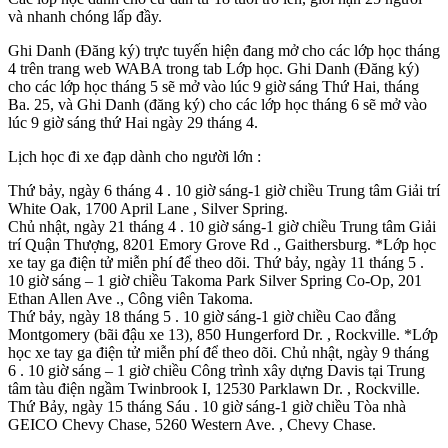
và nhanh chóng lấp đầy.
Ghi Danh (Đăng ký) trực tuyến hiện đang mở cho các lớp học tháng
4 trên trang web WABA trong tab Lớp học. Ghi Danh (Đăng ký)
cho các lớp học tháng 5 sẽ mở vào lúc 9 giờ sáng Thứ Hai, tháng
Ba. 25, và Ghi Danh (đăng ký) cho các lớp học tháng 6 sẽ mở vào
lúc 9 giờ sáng thứ Hai ngày 29 tháng 4.
Lịch học đi xe đạp dành cho người lớn :
Thứ bảy, ngày 6 tháng 4 . 10 giờ sáng-1 giờ chiều Trung tâm Giải trí
White Oak, 1700 April Lane , Silver Spring.
Chủ nhật, ngày 21 tháng 4 . 10 giờ sáng-1 giờ chiều Trung tâm Giải
trí Quận Thượng, 8201 Emory Grove Rd ., Gaithersburg. *Lớp học
xe tay ga điện tử miễn phí để theo dõi. Thứ bảy, ngày 11 tháng 5 .
10 giờ sáng – 1 giờ chiều Takoma Park Silver Spring Co-Op, 201
Ethan Allen Ave ., Công viên Takoma.
Thứ bảy, ngày 18 tháng 5 . 10 giờ sáng-1 giờ chiều Cao đẳng
Montgomery (bãi đậu xe 13), 850 Hungerford Dr. , Rockville. *Lớp
học xe tay ga điện tử miễn phí để theo dõi. Chủ nhật, ngày 9 tháng
6 . 10 giờ sáng – 1 giờ chiều Công trình xây dựng Davis tại Trung
tâm tàu ​​điện ngầm Twinbrook I, 12530 Parklawn Dr. , Rockville.
Thứ Bảy, ngày 15 tháng Sáu . 10 giờ sáng-1 giờ chiều Tòa nhà
GEICO Chevy Chase, 5260 Western Ave. , Chevy Chase.