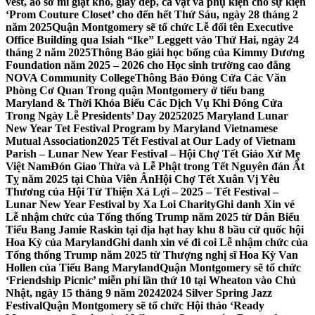
vest, áo sơ mi giặt khô, giày dép, cà vạt và phụ kiện cho sự kiện
‘Prom Couture Closet’ cho đến hết Thứ Sáu, ngày 28 tháng 2
năm 2025
Quận Montgomery sẽ tổ chức Lễ đổi tên Executive
Office Building qua Isiah “Ike” Leggett vào Thứ Hai, ngày 24
tháng 2 năm 2025
Thông Báo giải học bổng của Kimmy Dương
Foundation năm 2025 – 2026 cho Học sinh trường cao đẳng
NOVA Community College
Thông Báo Đóng Cửa Các Văn
Phòng Cơ Quan Trong quận Montgomery ở tiểu bang
Maryland & Thời Khóa Biểu Các Dịch Vụ Khi Đóng Cửa
Trong Ngày Lễ Presidents’ Day 2025
2025 Maryland Lunar
New Year Tet Festival Program by Maryland Vietnamese
Mutual Association
2025 Tết Festival at Our Lady of Vietnam
Parish – Lunar New Year Festival – Hội Chợ Tết Giáo Xứ Mẹ
Việt Nam
Đón Giao Thừa và Lễ Phật trong Tết Nguyên đán Ất
Tỵ năm 2025 tại Chùa Viên Ân
Hội Chợ Tết Xuân Vị Yêu
Thương của Hội Từ Thiện Xá Lợi – 2025 – Tết Festival –
Lunar New Year Festival by Xa Loi Charity
Ghi danh Xin vé
Lễ nhậm chức của Tổng thống Trump năm 2025 từ Dân Biểu
Tiểu Bang Jamie Raskin tại địa hạt hay khu 8 bầu cử quốc hội
Hoa Kỳ của Maryland
Ghi danh xin vé đi coi Lễ nhậm chức của
Tổng thống Trump năm 2025 từ Thượng nghị sĩ Hoa Kỳ Van
Hollen của Tiểu Bang Maryland
Quận Montgomery sẽ tổ chức
‘Friendship Picnic’ miễn phí lần thứ 10 tại Wheaton vào Chủ
Nhật, ngày 15 tháng 9 năm 2024
2024 Silver Spring Jazz
Festival
Quận Montgomery sẽ tổ chức Hội thảo ‘Ready