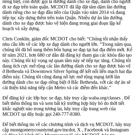
riêng biệt, còn được gọi là đường dành cho xe đạp, dành cho người
đi xe đạp trên toàn quận. MCDOT đã lắp đặt tám dặm làn đường
dành riêng cho xe đạp đầu tiên của Quận vào năm 2014 và đang
tiếp tục xây dựng thêm trên toàn Quận. Nhiều dự án làn đường
dành cho xe đạp được bảo vệ hiện đang trong giai đoạn lập kế
hoạch và xây dựng.
Chris Conklin, giám đốc MCDOT cho biết: “Chúng tôi nhận thấy
nhu cầu lớn về các lớp xe đạp dành cho người lớn. “Trong năm qua,
chúng tôi đã bổ sung thêm bốn hạng xe đạp tại hai địa điểm mới. Kể
từ năm 2021, hơn 680 cư dân đã đăng ký tham gia các khóa đào tạo
này. Chúng tôi kỳ vọng sự quan tâm này sẽ tiếp tục tăng. Chúng tôi
đang tích cực mở rộng các làn đường dành cho xe đạp được bảo vệ
ở Bethesda và Downtown Silver Spring để kết nối liền mạch hai địa
điểm này. Chúng tôi cũng đang nỗ lực mở rộng mạng lưới làn
đường dành cho xe đạp riêng biệt ở Bắc Bethesda, với các dự án sẽ
cải thiện khả năng tiếp cận Metro và các điểm đến khác.”
Để đăng ký các lớp học xe đạp, hãy truy cập waba.org/classes . Để
biết thêm thông tin và xem bất kỳ trường hợp hủy bỏ do thời tiết
khắc nghiệt nào trong tương lai, hãy truy cập trang web của
MCDOT tại đây hoặc gọi 240-777-8380.
Để biết thông tin về các chương trình và dịch vụ MCDOT, hãy truy
cập montgomerycountymd.gov/mcdot, X , Facebook và Instagram