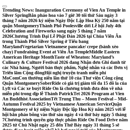
Skip
to
Trending News:
Inauguration Ceremony of Vien An Temple in
content
Silver Spring
Bắn pháo hoa vào 7 giờ 30 tối thứ Sáu ngày 3
tháng 7 năm 2026 kỷ niệm Ngày Độc Lập Hoa Kỳ 250 năm tại
quận Montgomery
Thành Phố Poolesville dời Lễ hội July 4th
Celebration and Fireworks sang ngày 5 tháng 7 năm
2026
Chương Trình Đại Lễ Phật Đản 2026 tại Chùa Viên Ân
trong Thành Phố Silver Spring ở Tiểu bang
Maryland
Vegetarian Vietnamese pancake/ crepe (bánh xèo
chay) Fundraising Event at Viên Ân Temple
Middle Eastern
American Heritage Month
Taste of Wheaton: Maryland’s
Culinary & Culture Festival 2026 đang Nhận đơn Ghi danh từ
các Nhà hàng, Người bán thực phẩm, Nghệ nhân và các Đơn vị
Triển lãm Cộng đồng
Hội nghị truyện tranh miễn phí
MoComCon thường niên lần thứ 10 của Thư viện Công cộng
Quận Montgomery
SoberRide có giá trị giảm tối đa 15 đô la của
Lyft và Các xe buýt Ride On là chương trình đưa đón về nhà
miễn phí trong dịp lễ Thánh Patrick
Tet 2026 Program at Vien
An Buddhist Association
Tết Trung Thu – Moon Festival – Mid-
Autumn Festival 2025 by Vietnamese American Service
Quận
Montgomery sẽ kỷ niệm Ngày Độc lập Hoa Kỳ năm 2025 với lễ
hội bắn pháo bông vào thứ sáu ngày 4 và thứ bảy ngày 5 tháng
7
Chương trình quyên góp thực phẩm Ride On Food Drive năm
2025 từ Chủ Nhật ngày 25 đến Thứ Bảy ngày 31 tháng 5 sẽ