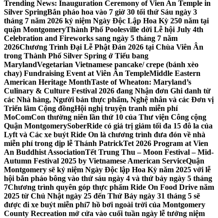
Trending News:
Inauguration Ceremony of Vien An Temple in
Silver Spring
Bắn pháo hoa vào 7 giờ 30 tối thứ Sáu ngày 3
tháng 7 năm 2026 kỷ niệm Ngày Độc Lập Hoa Kỳ 250 năm tại
quận Montgomery
Thành Phố Poolesville dời Lễ hội July 4th
Celebration and Fireworks sang ngày 5 tháng 7 năm
2026
Chương Trình Đại Lễ Phật Đản 2026 tại Chùa Viên Ân
trong Thành Phố Silver Spring ở Tiểu bang
Maryland
Vegetarian Vietnamese pancake/ crepe (bánh xèo
chay) Fundraising Event at Viên Ân Temple
Middle Eastern
American Heritage Month
Taste of Wheaton: Maryland’s
Culinary & Culture Festival 2026 đang Nhận đơn Ghi danh từ
các Nhà hàng, Người bán thực phẩm, Nghệ nhân và các Đơn vị
Triển lãm Cộng đồng
Hội nghị truyện tranh miễn phí
MoComCon thường niên lần thứ 10 của Thư viện Công cộng
Quận Montgomery
SoberRide có giá trị giảm tối đa 15 đô la của
Lyft và Các xe buýt Ride On là chương trình đưa đón về nhà
miễn phí trong dịp lễ Thánh Patrick
Tet 2026 Program at Vien
An Buddhist Association
Tết Trung Thu – Moon Festival – Mid-
Autumn Festival 2025 by Vietnamese American Service
Quận
Montgomery sẽ kỷ niệm Ngày Độc lập Hoa Kỳ năm 2025 với lễ
hội bắn pháo bông vào thứ sáu ngày 4 và thứ bảy ngày 5 tháng
7
Chương trình quyên góp thực phẩm Ride On Food Drive năm
2025 từ Chủ Nhật ngày 25 đến Thứ Bảy ngày 31 tháng 5 sẽ
được đi xe buýt miễn phí
7 hồ bơi ngoài trời của Montgomery
County Recreation mở cửa vào cuối tuần ngày lễ tưởng niệm