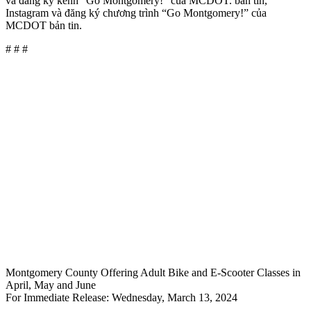
và đăng ký kênh “Go Montgomery!” của MCDOT. bản tin,
Instagram và đăng ký chương trình “Go Montgomery!” của
MCDOT bản tin.
# # #
Montgomery County Offering Adult Bike and E-Scooter Classes in
April, May and June
For Immediate Release: Wednesday, March 13, 2024