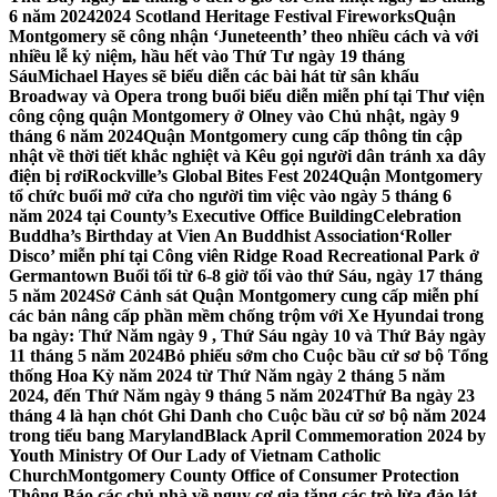
6 năm 2024
2024 Scotland Heritage Festival Fireworks
Quận
Montgomery sẽ công nhận ‘Juneteenth’ theo nhiều cách và với
nhiều lễ kỷ niệm, hầu hết vào Thứ Tư ngày 19 tháng
Sáu
Michael Hayes sẽ biểu diễn các bài hát từ sân khấu
Broadway và Opera trong buổi biểu diễn miễn phí tại Thư viện
công cộng quận Montgomery ở Olney vào Chủ nhật, ngày 9
tháng 6 năm 2024
Quận Montgomery cung cấp thông tin cập
nhật về thời tiết khắc nghiệt và Kêu gọi người dân tránh xa dây
điện bị rơi
Rockville’s Global Bites Fest 2024
Quận Montgomery
tổ chức buổi mở cửa cho người tìm việc vào ngày 5 tháng 6
năm 2024 tại County’s Executive Office Building
Celebration
Buddha’s Birthday at Vien An Buddhist Association
‘Roller
Disco’ miễn phí tại Công viên Ridge Road Recreational Park ở
Germantown Buổi tối từ 6-8 giờ tối vào thứ Sáu, ngày 17 tháng
5 năm 2024
Sở Cảnh sát Quận Montgomery cung cấp miễn phí
các bản nâng cấp phần mềm chống trộm với Xe Hyundai trong
ba ngày: Thứ Năm ngày 9 , Thứ Sáu ngày 10 và Thứ Bảy ngày
11 tháng 5 năm 2024
Bỏ phiếu sớm cho Cuộc bầu cử sơ bộ Tổng
thống Hoa Kỳ năm 2024 từ Thứ Năm ngày 2 tháng 5 năm
2024, đến Thứ Năm ngày 9 tháng 5 năm 2024
Thứ Ba ngày 23
tháng 4 là hạn chót Ghi Danh cho Cuộc bầu cử sơ bộ năm 2024
trong tiểu bang Maryland
Black April Commemoration 2024 by
Youth Ministry Of Our Lady of Vietnam Catholic
Church
Montgomery County Office of Consumer Protection
Thông Báo các chủ nhà về nguy cơ gia tăng các trò lừa đảo lát