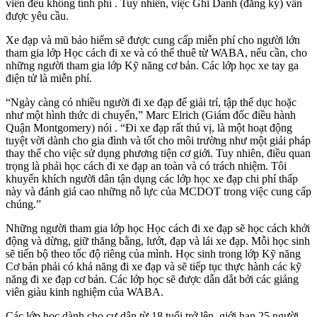
viên đều không tính phí . Tuy nhiên, việc Ghi Danh (đăng ký) vẫn
được yêu cầu.
Xe đạp và mũ bảo hiểm sẽ được cung cấp miễn phí cho người lớn
tham gia lớp Học cách đi xe và có thể thuê từ WABA, nếu cần, cho
những người tham gia lớp Kỹ năng cơ bản. Các lớp học xe tay ga
điện tử là miễn phí.
“Ngày càng có nhiều người đi xe đạp để giải trí, tập thể dục hoặc
như một hình thức di chuyển,” Marc Elrich (Giám đốc điều hành
Quận Montgomery) nói . “Đi xe đạp rất thú vị, là một hoạt động
tuyệt vời dành cho gia đình và tốt cho môi trường như một giải pháp
thay thế cho việc sử dụng phương tiện cơ giới. Tuy nhiên, điều quan
trọng là phải học cách đi xe đạp an toàn và có trách nhiệm. Tôi
khuyến khích người dân tận dụng các lớp học xe đạp chi phí thấp
này và đánh giá cao những nỗ lực của MCDOT trong việc cung cấp
chúng.”
Những người tham gia lớp học Học cách đi xe đạp sẽ học cách khởi
động và dừng, giữ thăng bằng, lướt, đạp và lái xe đạp. Mỗi học sinh
sẽ tiến bộ theo tốc độ riêng của mình. Học sinh trong lớp Kỹ năng
Cơ bản phải có khả năng đi xe đạp và sẽ tiếp tục thực hành các kỹ
năng đi xe đạp cơ bản. Các lớp học sẽ được dẫn dắt bởi các giảng
viên giàu kinh nghiệm của WABA.
Các lớp học dành cho cư dân từ 18 tuổi trở lên, giới hạn 25 người