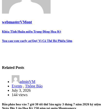
webmasterVMont
Post
Khóa Tĩnh Huấn miền Trung Đông Hoa Kỳ
navigation
You can vote early at/Quý Vị Có Thể Bỏ Phiếu Sớm
Related Posts
adminVM
Events
,
Thông Báo
July 3, 2026
144 views
Bắn pháo hoa vào 7 giờ 30 tối thứ Sáu ngày 3 tháng 7 năm 2026 kỷ niệm
Ngày Độc Lập Hoa Kỳ 250 năm tại quận Montgomery