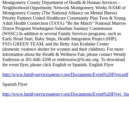
Montgomery County Department of Health & Human Services –
Neighborhood Opportunity Network Montgomery Works NAMI of
Montgomery County (The National Alliance on Mental Illness)
Priority Partners United Healthcare Community Plan Teen & Young
Adult Health Connection (TAYA) “Be the Match” National Marrow
Donor Program Washington Suburban Sanitary Commission
(WSSC) In addition to several Family Services programs, such as
Early Head Start, Baby Steps, Health Integration Project (HIP),
FSI’s GREEN TEAM, and the Betty Ann Krahnke Center
(domestic violence shelter for women and their children). For more
information about the Health & Wellness Fair, please contact Wendy
Enderson at 301-840-3208 or endersonw@fs-inc.org. To download
the event flyer, please click English or Spanish. English Flyer
http://www.familyservicesagency.org/Documents/Event%20Flyer.pdf
Spanish Flyer
http://www.familyservicesagency.org/Documents/Event%20Flyer_Sp