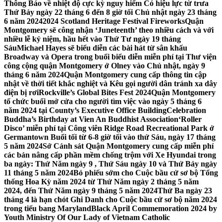
Thông Báo về nhiệt độ cực kỳ nguy hiểm Có hiệu lực từ trưa
Thứ Bảy ngày 22 tháng 6 đến 8 giờ tối Chủ nhật ngày 23 tháng
6 năm 2024
2024 Scotland Heritage Festival Fireworks
Quận
Montgomery sẽ công nhận ‘Juneteenth’ theo nhiều cách và với
nhiều lễ kỷ niệm, hầu hết vào Thứ Tư ngày 19 tháng
Sáu
Michael Hayes sẽ biểu diễn các bài hát từ sân khấu
Broadway và Opera trong buổi biểu diễn miễn phí tại Thư viện
công cộng quận Montgomery ở Olney vào Chủ nhật, ngày 9
tháng 6 năm 2024
Quận Montgomery cung cấp thông tin cập
nhật về thời tiết khắc nghiệt và Kêu gọi người dân tránh xa dây
điện bị rơi
Rockville’s Global Bites Fest 2024
Quận Montgomery
tổ chức buổi mở cửa cho người tìm việc vào ngày 5 tháng 6
năm 2024 tại County’s Executive Office Building
Celebration
Buddha’s Birthday at Vien An Buddhist Association
‘Roller
Disco’ miễn phí tại Công viên Ridge Road Recreational Park ở
Germantown Buổi tối từ 6-8 giờ tối vào thứ Sáu, ngày 17 tháng
5 năm 2024
Sở Cảnh sát Quận Montgomery cung cấp miễn phí
các bản nâng cấp phần mềm chống trộm với Xe Hyundai trong
ba ngày: Thứ Năm ngày 9 , Thứ Sáu ngày 10 và Thứ Bảy ngày
11 tháng 5 năm 2024
Bỏ phiếu sớm cho Cuộc bầu cử sơ bộ Tổng
thống Hoa Kỳ năm 2024 từ Thứ Năm ngày 2 tháng 5 năm
2024, đến Thứ Năm ngày 9 tháng 5 năm 2024
Thứ Ba ngày 23
tháng 4 là hạn chót Ghi Danh cho Cuộc bầu cử sơ bộ năm 2024
trong tiểu bang Maryland
Black April Commemoration 2024 by
Youth Ministry Of Our Lady of Vietnam Catholic