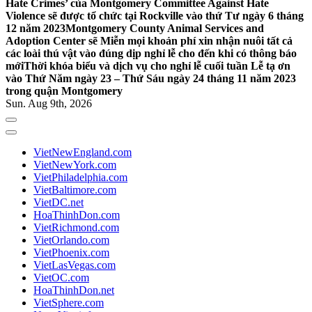
Hate Crimes’ của Montgomery Committee Against Hate
Violence sẽ được tổ chức tại Rockville vào thứ Tư ngày 6 tháng
12 năm 2023
Montgomery County Animal Services and
Adoption Center sẽ Miễn mọi khoản phí xin nhận nuôi tất cả
các loài thú vật vào đúng dịp nghỉ lễ cho đến khi có thông báo
mới
Thời khóa biểu và dịch vụ cho nghỉ lễ cuối tuần Lễ tạ ơn
vào Thứ Năm ngày 23 – Thứ Sáu ngày 24 tháng 11 năm 2023
trong quận Montgomery
Sun. Aug 9th, 2026
VietNewEngland.com
VietNewYork.com
VietPhiladelphia.com
VietBaltimore.com
VietDC.net
HoaThinhDon.com
VietRichmond.com
VietOrlando.com
VietPhoenix.com
VietLasVegas.com
VietOC.com
HoaThinhDon.net
VietSphere.com