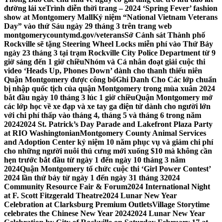
đường lái xe
Trình diễn thời trang – 2024 ‘Spring Fever’ fashion
show at Montgomery Mall
Kỷ niệm “National Vietnam Veterans
Day” vào thứ Sáu ngày 29 tháng 3 trên trang web
montgomerycountymd.gov/veterans
Sở Cảnh sát Thành phố
Rockville sẽ tặng Steering Wheel Locks miễn phí vào Thứ Bảy
ngày 23 tháng 3 tại trạm Rockville City Police Department từ 9
giờ sáng đến 1 giờ chiều
Nhóm và Cá nhân đoạt giải cuộc thi
video ‘Heads Up, Phones Down’ dành cho thanh thiếu niên
Quận Montgomery được công bố
Ghi Danh Cho Các lớp chuẩn
bị nhập quốc tịch của quận Montgomery trong mùa xuân 2024
bắt đầu ngày 10 tháng 3 lúc 1 giờ chiều
Quận Montgomery mở
các lớp học về xe đạp và xe tay ga điện tử dành cho người lớn
với chi phí thấp vào tháng 4, tháng 5 và tháng 6 trong năm
2024
2024 St. Patrick’s Day Parade and Lakefront Plaza Party
at RIO Washingtonian
Montgomery County Animal Services
and Adoption Center kỷ niệm 10 năm phục vụ và giảm chi phí
cho những người nuôi thú cưng mới xuống $10 mà không cần
hẹn trước bắt đầu từ ngày 1 đến ngày 10 tháng 3 năm
2024
Quận Montgomery tổ chức cuộc thi ‘Girl Power Contest’
2024 lần thứ bảy từ ngày 1 đến ngày 31 tháng 3
2024
Community Resource Fair & Forum
2024 International Night
at F. Scott Fitzgerald Theatre
2024 Lunar New Year
Celebration at Clarksburg Premium Outlets
Village Storytime
celebrates the Chinese New Year 2024
2024 Lunar New Year