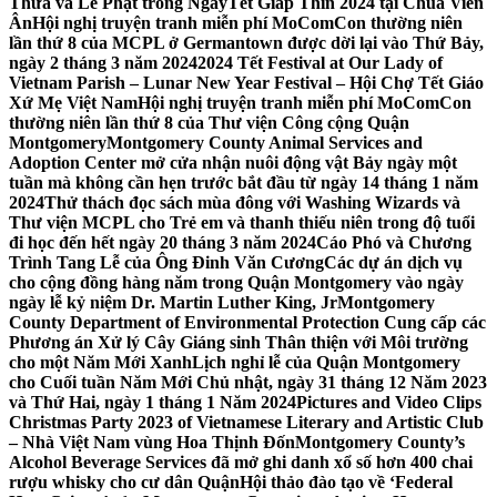
Thừa và Lễ Phật trong NgàyTết Giáp Thìn 2024 tại Chùa Viên
Ân
Hội nghị truyện tranh miễn phí MoComCon thường niên
lần thứ 8 của MCPL ở Germantown được dời lại vào Thứ Bảy,
ngày 2 tháng 3 năm 2024
2024 Tết Festival at Our Lady of
Vietnam Parish – Lunar New Year Festival – Hội Chợ Tết Giáo
Xứ Mẹ Việt Nam
Hội nghị truyện tranh miễn phí MoComCon
thường niên lần thứ 8 của Thư viện Công cộng Quận
Montgomery
Montgomery County Animal Services and
Adoption Center mở cửa nhận nuôi động vật Bảy ngày một
tuần mà không cần hẹn trước bắt đầu từ ngày 14 tháng 1 năm
2024
Thử thách đọc sách mùa đông với Washing Wizards và
Thư viện MCPL cho Trẻ em và thanh thiếu niên trong độ tuổi
đi học đến hết ngày 20 tháng 3 năm 2024
Cáo Phó và Chương
Trình Tang Lễ của Ông Đinh Văn Cương
Các dự án dịch vụ
cho cộng đồng hàng năm trong Quận Montgomery vào ngày
ngày lễ kỷ niệm Dr. Martin Luther King, Jr
Montgomery
County Department of Environmental Protection Cung cấp các
Phương án Xử lý Cây Giáng sinh Thân thiện với Môi trường
cho một Năm Mới Xanh
Lịch nghỉ lễ của Quận Montgomery
cho Cuối tuần Năm Mới Chủ nhật, ngày 31 tháng 12 Năm 2023
và Thứ Hai, ngày 1 tháng 1 Năm 2024
Pictures and Video Clips
Christmas Party 2023 of Vietnamese Literary and Artistic Club
– Nhà Việt Nam vùng Hoa Thịnh Đốn
Montgomery County’s
Alcohol Beverage Services đã mở ghi danh xổ số hơn 400 chai
rượu whisky cho cư dân Quận
Hội thảo đào tạo về ‘Federal