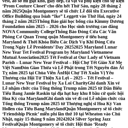
vest, áo sơ mi giặt khô, giày dép, cà vạt và phụ kiện cho sự kiện
‘Prom Couture Closet’ cho đến hết Thứ Sáu, ngày 28 tháng 2
năm 2025
Quận Montgomery sẽ tổ chức Lễ đổi tên Executive
Office Building qua Isiah “Ike” Leggett vào Thứ Hai, ngày 24
tháng 2 năm 2025
Thông Báo giải học bổng của Kimmy Dương
Foundation năm 2025 – 2026 cho Học sinh trường cao đẳng
NOVA Community College
Thông Báo Đóng Cửa Các Văn
Phòng Cơ Quan Trong quận Montgomery ở tiểu bang
Maryland & Thời Khóa Biểu Các Dịch Vụ Khi Đóng Cửa
Trong Ngày Lễ Presidents’ Day 2025
2025 Maryland Lunar
New Year Tet Festival Program by Maryland Vietnamese
Mutual Association
2025 Tết Festival at Our Lady of Vietnam
Parish – Lunar New Year Festival – Hội Chợ Tết Giáo Xứ Mẹ
Việt Nam
Đón Giao Thừa và Lễ Phật trong Tết Nguyên đán Ất
Tỵ năm 2025 tại Chùa Viên Ân
Hội Chợ Tết Xuân Vị Yêu
Thương của Hội Từ Thiện Xá Lợi – 2025 – Tết Festival –
Lunar New Year Festival by Xa Loi Charity
Ghi danh Xin vé
Lễ nhậm chức của Tổng thống Trump năm 2025 từ Dân Biểu
Tiểu Bang Jamie Raskin tại địa hạt hay khu 8 bầu cử quốc hội
Hoa Kỳ của Maryland
Ghi danh xin vé đi coi Lễ nhậm chức của
Tổng thống Trump năm 2025 từ Thượng nghị sĩ Hoa Kỳ Van
Hollen của Tiểu Bang Maryland
Quận Montgomery sẽ tổ chức
‘Friendship Picnic’ miễn phí lần thứ 10 tại Wheaton vào Chủ
Nhật, ngày 15 tháng 9 năm 2024
2024 Silver Spring Jazz
Festival
Quận Montgomery sẽ tổ chức Hội thảo ‘Ready