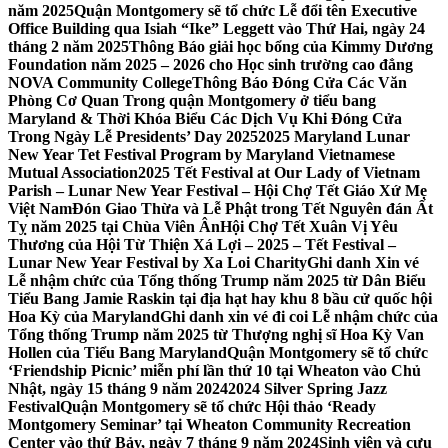
năm 2025
Quận Montgomery sẽ tổ chức Lễ đổi tên Executive
Office Building qua Isiah “Ike” Leggett vào Thứ Hai, ngày 24
tháng 2 năm 2025
Thông Báo giải học bổng của Kimmy Dương
Foundation năm 2025 – 2026 cho Học sinh trường cao đẳng
NOVA Community College
Thông Báo Đóng Cửa Các Văn
Phòng Cơ Quan Trong quận Montgomery ở tiểu bang
Maryland & Thời Khóa Biểu Các Dịch Vụ Khi Đóng Cửa
Trong Ngày Lễ Presidents’ Day 2025
2025 Maryland Lunar
New Year Tet Festival Program by Maryland Vietnamese
Mutual Association
2025 Tết Festival at Our Lady of Vietnam
Parish – Lunar New Year Festival – Hội Chợ Tết Giáo Xứ Mẹ
Việt Nam
Đón Giao Thừa và Lễ Phật trong Tết Nguyên đán Ất
Tỵ năm 2025 tại Chùa Viên Ân
Hội Chợ Tết Xuân Vị Yêu
Thương của Hội Từ Thiện Xá Lợi – 2025 – Tết Festival –
Lunar New Year Festival by Xa Loi Charity
Ghi danh Xin vé
Lễ nhậm chức của Tổng thống Trump năm 2025 từ Dân Biểu
Tiểu Bang Jamie Raskin tại địa hạt hay khu 8 bầu cử quốc hội
Hoa Kỳ của Maryland
Ghi danh xin vé đi coi Lễ nhậm chức của
Tổng thống Trump năm 2025 từ Thượng nghị sĩ Hoa Kỳ Van
Hollen của Tiểu Bang Maryland
Quận Montgomery sẽ tổ chức
‘Friendship Picnic’ miễn phí lần thứ 10 tại Wheaton vào Chủ
Nhật, ngày 15 tháng 9 năm 2024
2024 Silver Spring Jazz
Festival
Quận Montgomery sẽ tổ chức Hội thảo ‘Ready
Montgomery Seminar’ tại Wheaton Community Recreation
Center vào thứ Bảy, ngày 7 tháng 9 năm 2024
Sinh viên và cựu