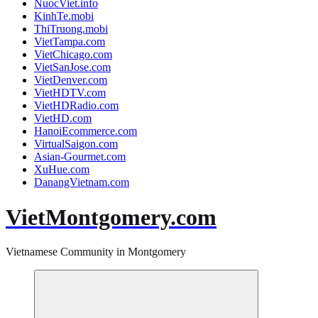
NuocViet.info
KinhTe.mobi
ThiTruong.mobi
VietTampa.com
VietChicago.com
VietSanJose.com
VietDenver.com
VietHDTV.com
VietHDRadio.com
VietHD.com
HanoiEcommerce.com
VirtualSaigon.com
Asian-Gourmet.com
XuHue.com
DanangVietnam.com
VietMontgomery.com
Vietnamese Community in Montgomery