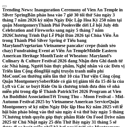
Skip
to
Trending News:
Inauguration Ceremony of Vien An Temple in
content
Silver Spring
Bắn pháo hoa vào 7 giờ 30 tối thứ Sáu ngày 3
tháng 7 năm 2026 kỷ niệm Ngày Độc Lập Hoa Kỳ 250 năm tại
quận Montgomery
Thành Phố Poolesville dời Lễ hội July 4th
Celebration and Fireworks sang ngày 5 tháng 7 năm
2026
Chương Trình Đại Lễ Phật Đản 2026 tại Chùa Viên Ân
trong Thành Phố Silver Spring ở Tiểu bang
Maryland
Vegetarian Vietnamese pancake/ crepe (bánh xèo
chay) Fundraising Event at Viên Ân Temple
Middle Eastern
American Heritage Month
Taste of Wheaton: Maryland’s
Culinary & Culture Festival 2026 đang Nhận đơn Ghi danh từ
các Nhà hàng, Người bán thực phẩm, Nghệ nhân và các Đơn vị
Triển lãm Cộng đồng
Hội nghị truyện tranh miễn phí
MoComCon thường niên lần thứ 10 của Thư viện Công cộng
Quận Montgomery
SoberRide có giá trị giảm tối đa 15 đô la của
Lyft và Các xe buýt Ride On là chương trình đưa đón về nhà
miễn phí trong dịp lễ Thánh Patrick
Tet 2026 Program at Vien
An Buddhist Association
Tết Trung Thu – Moon Festival – Mid-
Autumn Festival 2025 by Vietnamese American Service
Quận
Montgomery sẽ kỷ niệm Ngày Độc lập Hoa Kỳ năm 2025 với lễ
hội bắn pháo bông vào thứ sáu ngày 4 và thứ bảy ngày 5 tháng
7
Chương trình quyên góp thực phẩm Ride On Food Drive năm
2025 từ Chủ Nhật ngày 25 đến Thứ Bảy ngày 31 tháng 5 sẽ