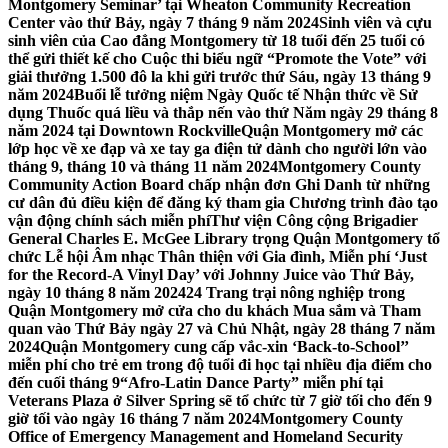
Montgomery Seminar’ tại Wheaton Community Recreation
Center vào thứ Bảy, ngày 7 tháng 9 năm 2024
Sinh viên và cựu
sinh viên của Cao đẳng Montgomery từ 18 tuổi đến 25 tuổi có
thể gửi thiết kế cho Cuộc thi biểu ngữ “Promote the Vote” với
giải thưởng 1.500 đô la khi gửi trước thứ Sáu, ngày 13 tháng 9
năm 2024
Buổi lễ tưởng niệm Ngày Quốc tế Nhận thức về Sử
dụng Thuốc quá liều và thắp nến vào thứ Năm ngày 29 tháng 8
năm 2024 tại Downtown Rockville
Quận Montgomery mở các
lớp học về xe đạp và xe tay ga điện tử dành cho người lớn vào
tháng 9, tháng 10 và tháng 11 năm 2024
Montgomery County
Community Action Board chấp nhận đơn Ghi Danh từ những
cư dân đủ điều kiện để đăng ký tham gia Chương trình đào tạo
vận động chính sách miễn phí
Thư viện Công cộng Brigadier
General Charles E. McGee Library trọng Quận Montgomery tổ
chức Lễ hội Âm nhạc Thân thiện với Gia đình, Miễn phí ‘Just
for the Record-A Vinyl Day’ với Johnny Juice vào Thứ Bảy,
ngày 10 tháng 8 năm 2024
24 Trang trại nông nghiệp trong
Quận Montgomery mở cửa cho du khách Mua sắm và Tham
quan vào Thứ Bảy ngày 27 và Chủ Nhật, ngày 28 tháng 7 năm
2024
Quận Montgomery cung cấp vắc-xin ‘Back-to-School’’
miễn phí cho trẻ em trong độ tuổi đi học tại nhiều địa điểm cho
đến cuối tháng 9
“Afro-Latin Dance Party” miễn phí tại
Veterans Plaza ở Silver Spring sẽ tổ chức từ 7 giờ tối cho đến 9
giờ tối vào ngày 16 tháng 7 năm 2024
Montgomery County
Office of Emergency Management and Homeland Security