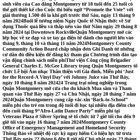
sinh viên của Cao đẳng Montgomery từ 18 tuổi đến 25 tuổi có
thể gửi thiết kế cho Cuộc thi biểu ngữ “Promote the Vote” với
giải thưởng 1.500 đô la khi gửi trước thứ Sáu, ngày 13 tháng 9
năm 2024
Buổi lễ tưởng niệm Ngày Quốc tế Nhận thức về Sử
dụng Thuốc quá liều và thắp nến vào thứ Năm ngày 29 tháng 8
năm 2024 tại Downtown Rockville
Quận Montgomery mở các
lớp học về xe đạp và xe tay ga điện tử dành cho người lớn vào
tháng 9, tháng 10 và tháng 11 năm 2024
Montgomery County
Community Action Board chấp nhận đơn Ghi Danh từ những
cư dân đủ điều kiện để đăng ký tham gia Chương trình đào tạo
vận động chính sách miễn phí
Thư viện Công cộng Brigadier
General Charles E. McGee Library trọng Quận Montgomery tổ
chức Lễ hội Âm nhạc Thân thiện với Gia đình, Miễn phí ‘Just
for the Record-A Vinyl Day’ với Johnny Juice vào Thứ Bảy,
ngày 10 tháng 8 năm 2024
24 Trang trại nông nghiệp trong
Quận Montgomery mở cửa cho du khách Mua sắm và Tham
quan vào Thứ Bảy ngày 27 và Chủ Nhật, ngày 28 tháng 7 năm
2024
Quận Montgomery cung cấp vắc-xin ‘Back-to-School’’
miễn phí cho trẻ em trong độ tuổi đi học tại nhiều địa điểm cho
đến cuối tháng 9
“Afro-Latin Dance Party” miễn phí tại
Veterans Plaza ở Silver Spring sẽ tổ chức từ 7 giờ tối cho đến 9
giờ tối vào ngày 16 tháng 7 năm 2024
Montgomery County
Office of Emergency Management and Homeland Security
Thông Báo về nhiệt độ cực kỳ nguy hiểm Có hiệu lực từ trưa
Thứ Bảy ngày 22 tháng 6 đến 8 giờ tối Chủ nhật ngày 23 tháng