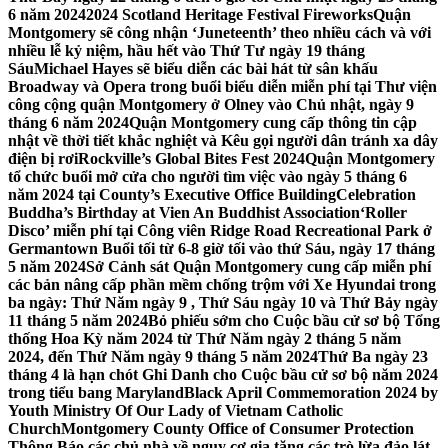
6 năm 2024
2024 Scotland Heritage Festival Fireworks
Quận
Montgomery sẽ công nhận ‘Juneteenth’ theo nhiều cách và với
nhiều lễ kỷ niệm, hầu hết vào Thứ Tư ngày 19 tháng
Sáu
Michael Hayes sẽ biểu diễn các bài hát từ sân khấu
Broadway và Opera trong buổi biểu diễn miễn phí tại Thư viện
công cộng quận Montgomery ở Olney vào Chủ nhật, ngày 9
tháng 6 năm 2024
Quận Montgomery cung cấp thông tin cập
nhật về thời tiết khắc nghiệt và Kêu gọi người dân tránh xa dây
điện bị rơi
Rockville’s Global Bites Fest 2024
Quận Montgomery
tổ chức buổi mở cửa cho người tìm việc vào ngày 5 tháng 6
năm 2024 tại County’s Executive Office Building
Celebration
Buddha’s Birthday at Vien An Buddhist Association
‘Roller
Disco’ miễn phí tại Công viên Ridge Road Recreational Park ở
Germantown Buổi tối từ 6-8 giờ tối vào thứ Sáu, ngày 17 tháng
5 năm 2024
Sở Cảnh sát Quận Montgomery cung cấp miễn phí
các bản nâng cấp phần mềm chống trộm với Xe Hyundai trong
ba ngày: Thứ Năm ngày 9 , Thứ Sáu ngày 10 và Thứ Bảy ngày
11 tháng 5 năm 2024
Bỏ phiếu sớm cho Cuộc bầu cử sơ bộ Tổng
thống Hoa Kỳ năm 2024 từ Thứ Năm ngày 2 tháng 5 năm
2024, đến Thứ Năm ngày 9 tháng 5 năm 2024
Thứ Ba ngày 23
tháng 4 là hạn chót Ghi Danh cho Cuộc bầu cử sơ bộ năm 2024
trong tiểu bang Maryland
Black April Commemoration 2024 by
Youth Ministry Of Our Lady of Vietnam Catholic
Church
Montgomery County Office of Consumer Protection
Thông Báo các chủ nhà về nguy cơ gia tăng các trò lừa đảo lát