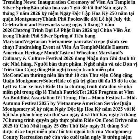
Trending News:
Inauguration Ceremony of Vien An Temple in
Silver Spring
Bắn pháo hoa vào 7 giờ 30 tối thứ Sáu ngày 3
tháng 7 năm 2026 kỷ niệm Ngày Độc Lập Hoa Kỳ 250 năm tại
quận Montgomery
Thành Phố Poolesville dời Lễ hội July 4th
Celebration and Fireworks sang ngày 5 tháng 7 năm
2026
Chương Trình Đại Lễ Phật Đản 2026 tại Chùa Viên Ân
trong Thành Phố Silver Spring ở Tiểu bang
Maryland
Vegetarian Vietnamese pancake/ crepe (bánh xèo
chay) Fundraising Event at Viên Ân Temple
Middle Eastern
American Heritage Month
Taste of Wheaton: Maryland’s
Culinary & Culture Festival 2026 đang Nhận đơn Ghi danh từ
các Nhà hàng, Người bán thực phẩm, Nghệ nhân và các Đơn vị
Triển lãm Cộng đồng
Hội nghị truyện tranh miễn phí
MoComCon thường niên lần thứ 10 của Thư viện Công cộng
Quận Montgomery
SoberRide có giá trị giảm tối đa 15 đô la của
Lyft và Các xe buýt Ride On là chương trình đưa đón về nhà
miễn phí trong dịp lễ Thánh Patrick
Tet 2026 Program at Vien
An Buddhist Association
Tết Trung Thu – Moon Festival – Mid-
Autumn Festival 2025 by Vietnamese American Service
Quận
Montgomery sẽ kỷ niệm Ngày Độc lập Hoa Kỳ năm 2025 với lễ
hội bắn pháo bông vào thứ sáu ngày 4 và thứ bảy ngày 5 tháng
7
Chương trình quyên góp thực phẩm Ride On Food Drive năm
2025 từ Chủ Nhật ngày 25 đến Thứ Bảy ngày 31 tháng 5 sẽ
được đi xe buýt miễn phí
7 hồ bơi ngoài trời của Montgomery
County Recreation mở cửa vào cuối tuần ngày lễ tưởng niệm