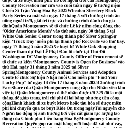
được đi xe buýt miễn phí
7 hồ bơi ngoài trời của Montgomery
County Recreation mở cửa vào cuối tuần ngày lễ tưởng niệm
Chiến Sĩ Trận Vong Hoa Kỳ 2025
Wheaton Streetery Block
Party Series ra mắt vào ngày 17 tháng 5 với chương trình ăn
uống ngoài trời, giải trí trực và chương trình dành cho gia
đình
Quận Montgomery sẽ tổ chức Lễ kỷ niệm cộng đồng cho
‘Older Americans Month’ vào thứ sáu, ngày 30 tháng 5 tại
White Oak Senior Center trong thành phố Silver Spring
Sự
kiện ‘Truck Day’ miễn phí tại thành phố Rockville vào thứ bảy,
ngày 17 tháng 5 năm 2025
Xe buýt từ White Oak Shopping
Center tham dự Đại Lễ Phật Đản tổ chức tại Thủ Đô
Washington DC
Montgomery County Office of Procurement sẽ
tổ chức sự kiện ‘Montgomery County is Open for Business’ vào
thứ Hai, ngày 31 tháng 3 năm 2025 tại Silver
Spring
Montgomery County Animal Services and Adoption
Cente tổ chức Sự kiện Nhận nuôi Chó miễn phí “Find Your
Lucky Pup” từ ngày 14 đến 17 tháng 3 năm 2025
Chương trình
FareShare của Quận Montgomery cung cấp cho Nhân viên làm
việc tại Quận Montgomery có thể nhận được tới 325 đô la một
tháng để giúp trang trải chi phí đi lại bằng phương tiện công
cộng
Hành khách đi xe buýt Metro hoặc tàu hỏa sẽ được miễn
phí khi chuyển qua xe buýt Ride On trong ngày
Tài nguyên cho
Người lao động bị ảnh hưởng bởi việc cắt giảm lực lượng lao
động của Chính phủ Liên bang Hoa Kỳ
Montgomery County
Recreation Quyên góp các mặt hàng mới hoặc đã xài như váy,