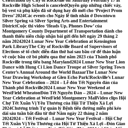
Celebration by City of Rockville on Saturday February 17 at
Rockville High School is canceled
Quyên góp những chiếc váy,
bộ vest và phụ kiện đã sử dụng hay đồ mới cho ‘Project Prom
Dress’ 2024
Các events cho Ngày lễ tình nhân ở Downtown
Silver Spring và Silver Spring Arts and Entertainment
District
Cuộc thi video ‘Heads Up, Phones Dow’ của
Montgomery County Department of Transportation dành cho
thanh thiếu niên chấp nhận bài gửi đến hết ngày 29 tháng 2
năm 2024
2024 Lunar New Year Celebration at Kensington
Park Library
The City of Rockville Board of Supervisors of
Elections sẽ tổ chức diễn đàn thứ hai sau bầu cử để thảo luận
về cuộc bầu cử bỏ phiếu qua thư năm 2023 của Thành phố
Rockville trong tiểu bang Maryland
2024 Lunar New Year Lion
Dance with Hung Ci Lion Dance Troupe at Silver Spring Town
Center’s Annual Around the World Bazaar
The Lunar New
Year Drawing Workshop at Glen Echo Park!
Rockville’s Lunar
New Year Celebration – 2024 – Lễ đón Tết Nguyên đán của
Thành phố Rockville
2024 Lunar New Year Weekend at
WestField Wheaton
Đón Tết Nguyên Đán – 2024 – Lunar New
Year Celebration at WestField Montgomery Mall
Video clips Hội
Chợ Tết Xuân Vị Yêu Thương của Hội Từ Thiện Xá Lợi
2024
Chương trình Tự quản lý Bệnh tiểu đường miễn phí kéo
dài sáu tuần bắt đầu từ thứ Năm ngày 22 tháng 2 năm
2024
2024 – Tết Festival – Lunar New Year Festival – Hội Chợ
Tết Xuân Vị Yêu Thương của Hội Từ Thiện Xá Lợi –
Đón Giao