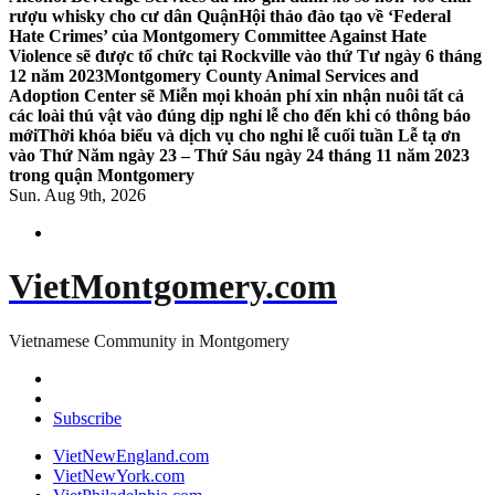
rượu whisky cho cư dân Quận
Hội thảo đào tạo về ‘Federal
Hate Crimes’ của Montgomery Committee Against Hate
Violence sẽ được tổ chức tại Rockville vào thứ Tư ngày 6 tháng
12 năm 2023
Montgomery County Animal Services and
Adoption Center sẽ Miễn mọi khoản phí xin nhận nuôi tất cả
các loài thú vật vào đúng dịp nghỉ lễ cho đến khi có thông báo
mới
Thời khóa biểu và dịch vụ cho nghỉ lễ cuối tuần Lễ tạ ơn
vào Thứ Năm ngày 23 – Thứ Sáu ngày 24 tháng 11 năm 2023
trong quận Montgomery
Sun. Aug 9th, 2026
VietMontgomery.com
Vietnamese Community in Montgomery
Subscribe
VietNewEngland.com
VietNewYork.com