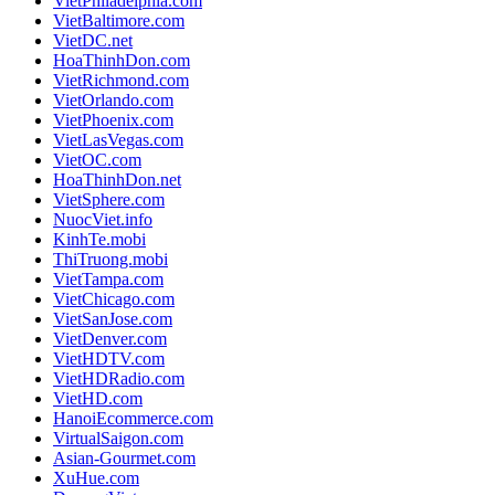
VietPhiladelphia.com
VietBaltimore.com
VietDC.net
HoaThinhDon.com
VietRichmond.com
VietOrlando.com
VietPhoenix.com
VietLasVegas.com
VietOC.com
HoaThinhDon.net
VietSphere.com
NuocViet.info
KinhTe.mobi
ThiTruong.mobi
VietTampa.com
VietChicago.com
VietSanJose.com
VietDenver.com
VietHDTV.com
VietHDRadio.com
VietHD.com
HanoiEcommerce.com
VirtualSaigon.com
Asian-Gourmet.com
XuHue.com