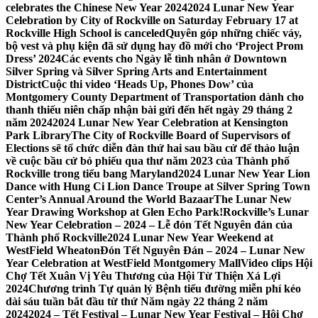
celebrates the Chinese New Year 2024
2024 Lunar New Year
Celebration by City of Rockville on Saturday February 17 at
Rockville High School is canceled
Quyên góp những chiếc váy,
bộ vest và phụ kiện đã sử dụng hay đồ mới cho ‘Project Prom
Dress’ 2024
Các events cho Ngày lễ tình nhân ở Downtown
Silver Spring và Silver Spring Arts and Entertainment
District
Cuộc thi video ‘Heads Up, Phones Dow’ của
Montgomery County Department of Transportation dành cho
thanh thiếu niên chấp nhận bài gửi đến hết ngày 29 tháng 2
năm 2024
2024 Lunar New Year Celebration at Kensington
Park Library
The City of Rockville Board of Supervisors of
Elections sẽ tổ chức diễn đàn thứ hai sau bầu cử để thảo luận
về cuộc bầu cử bỏ phiếu qua thư năm 2023 của Thành phố
Rockville trong tiểu bang Maryland
2024 Lunar New Year Lion
Dance with Hung Ci Lion Dance Troupe at Silver Spring Town
Center’s Annual Around the World Bazaar
The Lunar New
Year Drawing Workshop at Glen Echo Park!
Rockville’s Lunar
New Year Celebration – 2024 – Lễ đón Tết Nguyên đán của
Thành phố Rockville
2024 Lunar New Year Weekend at
WestField Wheaton
Đón Tết Nguyên Đán – 2024 – Lunar New
Year Celebration at WestField Montgomery Mall
Video clips Hội
Chợ Tết Xuân Vị Yêu Thương của Hội Từ Thiện Xá Lợi
2024
Chương trình Tự quản lý Bệnh tiểu đường miễn phí kéo
dài sáu tuần bắt đầu từ thứ Năm ngày 22 tháng 2 năm
2024
2024 – Tết Festival – Lunar New Year Festival – Hội Chợ