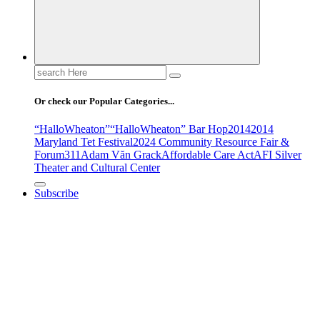
Search
for:
Or check our Popular Categories...
“HalloWheaton”
“HalloWheaton” Bar Hop
2014
2014
Maryland Tet Festival
2024 Community Resource Fair &
Forum
311
Adam Văn Grack
Affordable Care Act
AFI Silver
Theater and Cultural Center
Subscribe