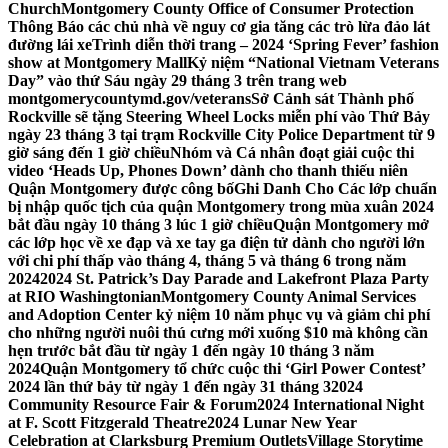
Church
Montgomery County Office of Consumer Protection
Thông Báo các chủ nhà về nguy cơ gia tăng các trò lừa đảo lát
đường lái xe
Trình diễn thời trang – 2024 ‘Spring Fever’ fashion
show at Montgomery Mall
Kỷ niệm “National Vietnam Veterans
Day” vào thứ Sáu ngày 29 tháng 3 trên trang web
montgomerycountymd.gov/veterans
Sở Cảnh sát Thành phố
Rockville sẽ tặng Steering Wheel Locks miễn phí vào Thứ Bảy
ngày 23 tháng 3 tại trạm Rockville City Police Department từ 9
giờ sáng đến 1 giờ chiều
Nhóm và Cá nhân đoạt giải cuộc thi
video ‘Heads Up, Phones Down’ dành cho thanh thiếu niên
Quận Montgomery được công bố
Ghi Danh Cho Các lớp chuẩn
bị nhập quốc tịch của quận Montgomery trong mùa xuân 2024
bắt đầu ngày 10 tháng 3 lúc 1 giờ chiều
Quận Montgomery mở
các lớp học về xe đạp và xe tay ga điện tử dành cho người lớn
với chi phí thấp vào tháng 4, tháng 5 và tháng 6 trong năm
2024
2024 St. Patrick’s Day Parade and Lakefront Plaza Party
at RIO Washingtonian
Montgomery County Animal Services
and Adoption Center kỷ niệm 10 năm phục vụ và giảm chi phí
cho những người nuôi thú cưng mới xuống $10 mà không cần
hẹn trước bắt đầu từ ngày 1 đến ngày 10 tháng 3 năm
2024
Quận Montgomery tổ chức cuộc thi ‘Girl Power Contest’
2024 lần thứ bảy từ ngày 1 đến ngày 31 tháng 3
2024
Community Resource Fair & Forum
2024 International Night
at F. Scott Fitzgerald Theatre
2024 Lunar New Year
Celebration at Clarksburg Premium Outlets
Village Storytime