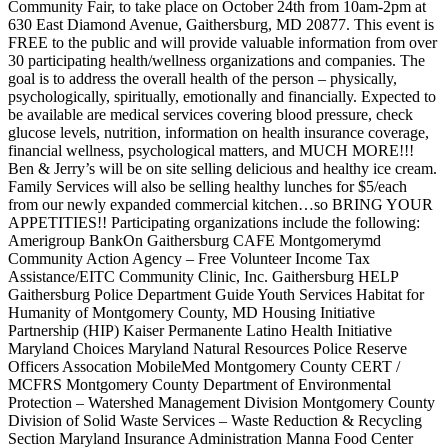
Community Fair, to take place on October 24th from 10am-2pm at
630 East Diamond Avenue, Gaithersburg, MD 20877. This event is
FREE to the public and will provide valuable information from over
30 participating health/wellness organizations and companies. The
goal is to address the overall health of the person – physically,
psychologically, spiritually, emotionally and financially. Expected to
be available are medical services covering blood pressure, check
glucose levels, nutrition, information on health insurance coverage,
financial wellness, psychological matters, and MUCH MORE!!!
Ben & Jerry’s will be on site selling delicious and healthy ice cream.
Family Services will also be selling healthy lunches for $5/each
from our newly expanded commercial kitchen…so BRING YOUR
APPETITIES!! Participating organizations include the following:
Amerigroup BankOn Gaithersburg CAFE Montgomerymd
Community Action Agency – Free Volunteer Income Tax
Assistance/EITC Community Clinic, Inc. Gaithersburg HELP
Gaithersburg Police Department Guide Youth Services Habitat for
Humanity of Montgomery County, MD Housing Initiative
Partnership (HIP) Kaiser Permanente Latino Health Initiative
Maryland Choices Maryland Natural Resources Police Reserve
Officers Assocation MobileMed Montgomery County CERT /
MCFRS Montgomery County Department of Environmental
Protection – Watershed Management Division Montgomery County
Division of Solid Waste Services – Waste Reduction & Recycling
Section Maryland Insurance Administration Manna Food Center