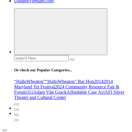
DanangVietnam.com
Search
for:
Or check our Popular Categories...
“HalloWheaton”
“HalloWheaton” Bar Hop
2014
2014
Maryland Tet Festival
2024 Community Resource Fair &
Forum
311
Adam Văn Grack
Affordable Care Act
AFI Silver
Theater and Cultural Center