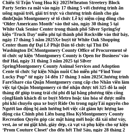
Chiến Sĩ Trận Vong Hoa Kỳ 2025
Wheaton Streetery Block
Party Series ra mắt vào ngày 17 tháng 5 với chương trình ăn
uống ngoài trời, giải trí trực và chương trình dành cho gia
đình
Quận Montgomery sẽ tổ chức Lễ kỷ niệm cộng đồng cho
‘Older Americans Month’ vào thứ sáu, ngày 30 tháng 5 tại
White Oak Senior Center trong thành phố Silver Spring
Sự
kiện ‘Truck Day’ miễn phí tại thành phố Rockville vào thứ bảy,
ngày 17 tháng 5 năm 2025
Xe buýt từ White Oak Shopping
Center tham dự Đại Lễ Phật Đản tổ chức tại Thủ Đô
Washington DC
Montgomery County Office of Procurement sẽ
tổ chức sự kiện ‘Montgomery County is Open for Business’ vào
thứ Hai, ngày 31 tháng 3 năm 2025 tại Silver
Spring
Montgomery County Animal Services and Adoption
Cente tổ chức Sự kiện Nhận nuôi Chó miễn phí “Find Your
Lucky Pup” từ ngày 14 đến 17 tháng 3 năm 2025
Chương trình
FareShare của Quận Montgomery cung cấp cho Nhân viên làm
việc tại Quận Montgomery có thể nhận được tới 325 đô la một
tháng để giúp trang trải chi phí đi lại bằng phương tiện công
cộng
Hành khách đi xe buýt Metro hoặc tàu hỏa sẽ được miễn
phí khi chuyển qua xe buýt Ride On trong ngày
Tài nguyên cho
Người lao động bị ảnh hưởng bởi việc cắt giảm lực lượng lao
động của Chính phủ Liên bang Hoa Kỳ
Montgomery County
Recreation Quyên góp các mặt hàng mới hoặc đã xài như váy,
vest, áo sơ mi giặt khô, giày dép, cà vạt và phụ kiện cho sự kiện
‘Prom Couture Closet’ cho đến hết Thứ Sáu, ngày 28 tháng 2