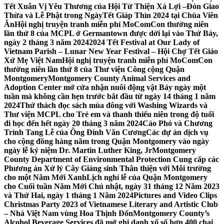
Tết Xuân Vị Yêu Thương của Hội Từ Thiện Xá Lợi –
Đón Giao
Thừa và Lễ Phật trong NgàyTết Giáp Thìn 2024 tại Chùa Viên
Ân
Hội nghị truyện tranh miễn phí MoComCon thường niên
lần thứ 8 của MCPL ở Germantown được dời lại vào Thứ Bảy,
ngày 2 tháng 3 năm 2024
2024 Tết Festival at Our Lady of
Vietnam Parish – Lunar New Year Festival – Hội Chợ Tết Giáo
Xứ Mẹ Việt Nam
Hội nghị truyện tranh miễn phí MoComCon
thường niên lần thứ 8 của Thư viện Công cộng Quận
Montgomery
Montgomery County Animal Services and
Adoption Center mở cửa nhận nuôi động vật Bảy ngày một
tuần mà không cần hẹn trước bắt đầu từ ngày 14 tháng 1 năm
2024
Thử thách đọc sách mùa đông với Washing Wizards và
Thư viện MCPL cho Trẻ em và thanh thiếu niên trong độ tuổi
đi học đến hết ngày 20 tháng 3 năm 2024
Cáo Phó và Chương
Trình Tang Lễ của Ông Đinh Văn Cương
Các dự án dịch vụ
cho cộng đồng hàng năm trong Quận Montgomery vào ngày
ngày lễ kỷ niệm Dr. Martin Luther King, Jr
Montgomery
County Department of Environmental Protection Cung cấp các
Phương án Xử lý Cây Giáng sinh Thân thiện với Môi trường
cho một Năm Mới Xanh
Lịch nghỉ lễ của Quận Montgomery
cho Cuối tuần Năm Mới Chủ nhật, ngày 31 tháng 12 Năm 2023
và Thứ Hai, ngày 1 tháng 1 Năm 2024
Pictures and Video Clips
Christmas Party 2023 of Vietnamese Literary and Artistic Club
– Nhà Việt Nam vùng Hoa Thịnh Đốn
Montgomery County’s
Alcohol Beverage Services đã mở ghi danh xổ số hơn 400 chai