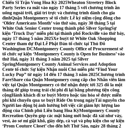
Chiến Sĩ Trận Vong Hoa Kỳ 2025
Wheaton Streetery Block
Party Series ra mắt vào ngày 17 tháng 5 với chương trình ăn
uống ngoài trời, giải trí trực và chương trình dành cho gia
đình
Quận Montgomery sẽ tổ chức Lễ kỷ niệm cộng đồng cho
‘Older Americans Month’ vào thứ sáu, ngày 30 tháng 5 tại
White Oak Senior Center trong thành phố Silver Spring
Sự
kiện ‘Truck Day’ miễn phí tại thành phố Rockville vào thứ bảy,
ngày 17 tháng 5 năm 2025
Xe buýt từ White Oak Shopping
Center tham dự Đại Lễ Phật Đản tổ chức tại Thủ Đô
Washington DC
Montgomery County Office of Procurement sẽ
tổ chức sự kiện ‘Montgomery County is Open for Business’ vào
thứ Hai, ngày 31 tháng 3 năm 2025 tại Silver
Spring
Montgomery County Animal Services and Adoption
Cente tổ chức Sự kiện Nhận nuôi Chó miễn phí “Find Your
Lucky Pup” từ ngày 14 đến 17 tháng 3 năm 2025
Chương trình
FareShare của Quận Montgomery cung cấp cho Nhân viên làm
việc tại Quận Montgomery có thể nhận được tới 325 đô la một
tháng để giúp trang trải chi phí đi lại bằng phương tiện công
cộng
Hành khách đi xe buýt Metro hoặc tàu hỏa sẽ được miễn
phí khi chuyển qua xe buýt Ride On trong ngày
Tài nguyên cho
Người lao động bị ảnh hưởng bởi việc cắt giảm lực lượng lao
động của Chính phủ Liên bang Hoa Kỳ
Montgomery County
Recreation Quyên góp các mặt hàng mới hoặc đã xài như váy,
vest, áo sơ mi giặt khô, giày dép, cà vạt và phụ kiện cho sự kiện
‘Prom Couture Closet’ cho đến hết Thứ Sáu, ngày 28 tháng 2