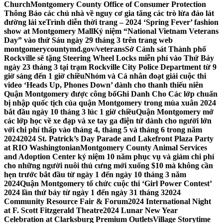
Church
Montgomery County Office of Consumer Protection
Thông Báo các chủ nhà về nguy cơ gia tăng các trò lừa đảo lát
đường lái xe
Trình diễn thời trang – 2024 ‘Spring Fever’ fashion
show at Montgomery Mall
Kỷ niệm “National Vietnam Veterans
Day” vào thứ Sáu ngày 29 tháng 3 trên trang web
montgomerycountymd.gov/veterans
Sở Cảnh sát Thành phố
Rockville sẽ tặng Steering Wheel Locks miễn phí vào Thứ Bảy
ngày 23 tháng 3 tại trạm Rockville City Police Department từ 9
giờ sáng đến 1 giờ chiều
Nhóm và Cá nhân đoạt giải cuộc thi
video ‘Heads Up, Phones Down’ dành cho thanh thiếu niên
Quận Montgomery được công bố
Ghi Danh Cho Các lớp chuẩn
bị nhập quốc tịch của quận Montgomery trong mùa xuân 2024
bắt đầu ngày 10 tháng 3 lúc 1 giờ chiều
Quận Montgomery mở
các lớp học về xe đạp và xe tay ga điện tử dành cho người lớn
với chi phí thấp vào tháng 4, tháng 5 và tháng 6 trong năm
2024
2024 St. Patrick’s Day Parade and Lakefront Plaza Party
at RIO Washingtonian
Montgomery County Animal Services
and Adoption Center kỷ niệm 10 năm phục vụ và giảm chi phí
cho những người nuôi thú cưng mới xuống $10 mà không cần
hẹn trước bắt đầu từ ngày 1 đến ngày 10 tháng 3 năm
2024
Quận Montgomery tổ chức cuộc thi ‘Girl Power Contest’
2024 lần thứ bảy từ ngày 1 đến ngày 31 tháng 3
2024
Community Resource Fair & Forum
2024 International Night
at F. Scott Fitzgerald Theatre
2024 Lunar New Year
Celebration at Clarksburg Premium Outlets
Village Storytime