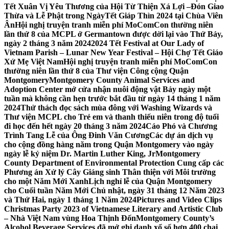
Tết Xuân Vị Yêu Thương của Hội Từ Thiện Xá Lợi –
Đón Giao
Thừa và Lễ Phật trong NgàyTết Giáp Thìn 2024 tại Chùa Viên
Ân
Hội nghị truyện tranh miễn phí MoComCon thường niên
lần thứ 8 của MCPL ở Germantown được dời lại vào Thứ Bảy,
ngày 2 tháng 3 năm 2024
2024 Tết Festival at Our Lady of
Vietnam Parish – Lunar New Year Festival – Hội Chợ Tết Giáo
Xứ Mẹ Việt Nam
Hội nghị truyện tranh miễn phí MoComCon
thường niên lần thứ 8 của Thư viện Công cộng Quận
Montgomery
Montgomery County Animal Services and
Adoption Center mở cửa nhận nuôi động vật Bảy ngày một
tuần mà không cần hẹn trước bắt đầu từ ngày 14 tháng 1 năm
2024
Thử thách đọc sách mùa đông với Washing Wizards và
Thư viện MCPL cho Trẻ em và thanh thiếu niên trong độ tuổi
đi học đến hết ngày 20 tháng 3 năm 2024
Cáo Phó và Chương
Trình Tang Lễ của Ông Đinh Văn Cương
Các dự án dịch vụ
cho cộng đồng hàng năm trong Quận Montgomery vào ngày
ngày lễ kỷ niệm Dr. Martin Luther King, Jr
Montgomery
County Department of Environmental Protection Cung cấp các
Phương án Xử lý Cây Giáng sinh Thân thiện với Môi trường
cho một Năm Mới Xanh
Lịch nghỉ lễ của Quận Montgomery
cho Cuối tuần Năm Mới Chủ nhật, ngày 31 tháng 12 Năm 2023
và Thứ Hai, ngày 1 tháng 1 Năm 2024
Pictures and Video Clips
Christmas Party 2023 of Vietnamese Literary and Artistic Club
– Nhà Việt Nam vùng Hoa Thịnh Đốn
Montgomery County’s
Alcohol Beverage Services đã mở ghi danh xổ số hơn 400 chai