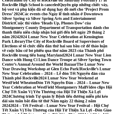
Celebration by City of Rockville on Saturday February 17 at
Rockville High School is canceled
Quyên góp những chiếc váy,
bộ vest và phụ kiện đã sử dụng hay đồ mới cho ‘Project Prom
Dress’ 2024
Các events cho Ngày lễ tình nhân ở Downtown
Silver Spring và Silver Spring Arts and Entertainment
District
Cuộc thi video ‘Heads Up, Phones Dow’ của
Montgomery County Department of Transportation dành cho
thanh thiếu niên chấp nhận bài gửi đến hết ngày 29 tháng 2
năm 2024
2024 Lunar New Year Celebration at Kensington
Park Library
The City of Rockville Board of Supervisors of
Elections sẽ tổ chức diễn đàn thứ hai sau bầu cử để thảo luận
về cuộc bầu cử bỏ phiếu qua thư năm 2023 của Thành phố
Rockville trong tiểu bang Maryland
2024 Lunar New Year Lion
Dance with Hung Ci Lion Dance Troupe at Silver Spring Town
Center’s Annual Around the World Bazaar
The Lunar New
Year Drawing Workshop at Glen Echo Park!
Rockville’s Lunar
New Year Celebration – 2024 – Lễ đón Tết Nguyên đán của
Thành phố Rockville
2024 Lunar New Year Weekend at
WestField Wheaton
Đón Tết Nguyên Đán – 2024 – Lunar New
Year Celebration at WestField Montgomery Mall
Video clips Hội
Chợ Tết Xuân Vị Yêu Thương của Hội Từ Thiện Xá Lợi
2024
Chương trình Tự quản lý Bệnh tiểu đường miễn phí kéo
dài sáu tuần bắt đầu từ thứ Năm ngày 22 tháng 2 năm
2024
2024 – Tết Festival – Lunar New Year Festival – Hội Chợ
Tết Xuân Vị Yêu Thương của Hội Từ Thiện Xá Lợi –
Đón Giao