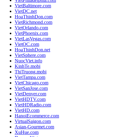
VietPhiladelphia.com
VietBaltimore.com
VietDC.net
HoaThinhDon.com
VietRichmond.com
VietOrlando.com
VietPhoenix.com
VietLasVegas.com
VietOC.com
HoaThinhDon.net
VietSphere.com
NuocViet.info
KinhTe.mobi
ThiTruong.mobi
VietTampa.com
VietChicago.com
VietSanJose.com
VietDenver.com
VietHDTV.com
VietHDRadio.com
VietHD.com
HanoiEcommerce.com
VirtualSaigon.com
Asian-Gourmet.com
XuHue.com