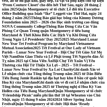
vest, áo sơ mi giặt khô, giày dép, cà vạt và phụ kiện cho sự kiện
‘Prom Couture Closet’ cho đến hết Thứ Sáu, ngày 28 tháng 2
năm 2025
Quận Montgomery sẽ tổ chức Lễ đổi tên Executive
Office Building qua Isiah “Ike” Leggett vào Thứ Hai, ngày 24
tháng 2 năm 2025
Thông Báo giải học bổng của Kimmy Dương
Foundation năm 2025 – 2026 cho Học sinh trường cao đẳng
NOVA Community College
Thông Báo Đóng Cửa Các Văn
Phòng Cơ Quan Trong quận Montgomery ở tiểu bang
Maryland & Thời Khóa Biểu Các Dịch Vụ Khi Đóng Cửa
Trong Ngày Lễ Presidents’ Day 2025
2025 Maryland Lunar
New Year Tet Festival Program by Maryland Vietnamese
Mutual Association
2025 Tết Festival at Our Lady of Vietnam
Parish – Lunar New Year Festival – Hội Chợ Tết Giáo Xứ Mẹ
Việt Nam
Đón Giao Thừa và Lễ Phật trong Tết Nguyên đán Ất
Tỵ năm 2025 tại Chùa Viên Ân
Hội Chợ Tết Xuân Vị Yêu
Thương của Hội Từ Thiện Xá Lợi – 2025 – Tết Festival –
Lunar New Year Festival by Xa Loi Charity
Ghi danh Xin vé
Lễ nhậm chức của Tổng thống Trump năm 2025 từ Dân Biểu
Tiểu Bang Jamie Raskin tại địa hạt hay khu 8 bầu cử quốc hội
Hoa Kỳ của Maryland
Ghi danh xin vé đi coi Lễ nhậm chức của
Tổng thống Trump năm 2025 từ Thượng nghị sĩ Hoa Kỳ Van
Hollen của Tiểu Bang Maryland
Quận Montgomery sẽ tổ chức
‘Friendship Picnic’ miễn phí lần thứ 10 tại Wheaton vào Chủ
Nhật, ngày 15 tháng 9 năm 2024
2024 Silver Spring Jazz
Festival
Quận Montgomery sẽ tổ chức Hội thảo ‘Ready