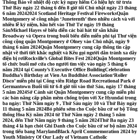
Thông Báo về nhiệt độ cực kỳ nguy hiểm Có hiệu lực từ trưa
Thứ Bảy ngày 22 tháng 6 đến 8 giờ tối Chủ nhật ngày 23 tháng
6 năm 2024
2024 Scotland Heritage Festival Fireworks
Quận
Montgomery sẽ công nhận ‘Juneteenth’ theo nhiều cách và với
nhiều lễ kỷ niệm, hầu hết vào Thứ Tư ngày 19 tháng
Sáu
Michael Hayes sẽ biểu diễn các bài hát từ sân khấu
Broadway và Opera trong buổi biểu diễn miễn phí tại Thư viện
công cộng quận Montgomery ở Olney vào Chủ nhật, ngày 9
tháng 6 năm 2024
Quận Montgomery cung cấp thông tin cập
nhật về thời tiết khắc nghiệt và Kêu gọi người dân tránh xa dây
điện bị rơi
Rockville’s Global Bites Fest 2024
Quận Montgomery
tổ chức buổi mở cửa cho người tìm việc vào ngày 5 tháng 6
năm 2024 tại County’s Executive Office Building
Celebration
Buddha’s Birthday at Vien An Buddhist Association
‘Roller
Disco’ miễn phí tại Công viên Ridge Road Recreational Park ở
Germantown Buổi tối từ 6-8 giờ tối vào thứ Sáu, ngày 17 tháng
5 năm 2024
Sở Cảnh sát Quận Montgomery cung cấp miễn phí
các bản nâng cấp phần mềm chống trộm với Xe Hyundai trong
ba ngày: Thứ Năm ngày 9 , Thứ Sáu ngày 10 và Thứ Bảy ngày
11 tháng 5 năm 2024
Bỏ phiếu sớm cho Cuộc bầu cử sơ bộ Tổng
thống Hoa Kỳ năm 2024 từ Thứ Năm ngày 2 tháng 5 năm
2024, đến Thứ Năm ngày 9 tháng 5 năm 2024
Thứ Ba ngày 23
tháng 4 là hạn chót Ghi Danh cho Cuộc bầu cử sơ bộ năm 2024
trong tiểu bang Maryland
Black April Commemoration 2024 by
Youth Ministry Of Our Lady of Vietnam Catholic