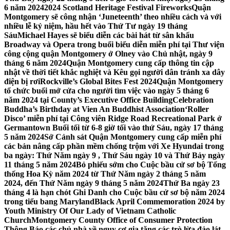
6 năm 2024
2024 Scotland Heritage Festival Fireworks
Quận
Montgomery sẽ công nhận ‘Juneteenth’ theo nhiều cách và với
nhiều lễ kỷ niệm, hầu hết vào Thứ Tư ngày 19 tháng
Sáu
Michael Hayes sẽ biểu diễn các bài hát từ sân khấu
Broadway và Opera trong buổi biểu diễn miễn phí tại Thư viện
công cộng quận Montgomery ở Olney vào Chủ nhật, ngày 9
tháng 6 năm 2024
Quận Montgomery cung cấp thông tin cập
nhật về thời tiết khắc nghiệt và Kêu gọi người dân tránh xa dây
điện bị rơi
Rockville’s Global Bites Fest 2024
Quận Montgomery
tổ chức buổi mở cửa cho người tìm việc vào ngày 5 tháng 6
năm 2024 tại County’s Executive Office Building
Celebration
Buddha’s Birthday at Vien An Buddhist Association
‘Roller
Disco’ miễn phí tại Công viên Ridge Road Recreational Park ở
Germantown Buổi tối từ 6-8 giờ tối vào thứ Sáu, ngày 17 tháng
5 năm 2024
Sở Cảnh sát Quận Montgomery cung cấp miễn phí
các bản nâng cấp phần mềm chống trộm với Xe Hyundai trong
ba ngày: Thứ Năm ngày 9 , Thứ Sáu ngày 10 và Thứ Bảy ngày
11 tháng 5 năm 2024
Bỏ phiếu sớm cho Cuộc bầu cử sơ bộ Tổng
thống Hoa Kỳ năm 2024 từ Thứ Năm ngày 2 tháng 5 năm
2024, đến Thứ Năm ngày 9 tháng 5 năm 2024
Thứ Ba ngày 23
tháng 4 là hạn chót Ghi Danh cho Cuộc bầu cử sơ bộ năm 2024
trong tiểu bang Maryland
Black April Commemoration 2024 by
Youth Ministry Of Our Lady of Vietnam Catholic
Church
Montgomery County Office of Consumer Protection
Thông Báo các chủ nhà về nguy cơ gia tăng các trò lừa đảo lát