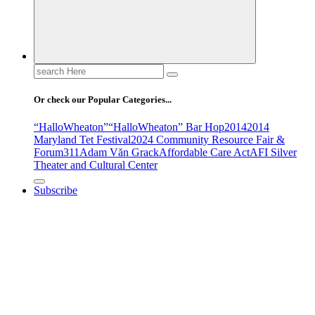
Search
for:
Or check our Popular Categories...
“HalloWheaton”
“HalloWheaton” Bar Hop
2014
2014
Maryland Tet Festival
2024 Community Resource Fair &
Forum
311
Adam Văn Grack
Affordable Care Act
AFI Silver
Theater and Cultural Center
Subscribe