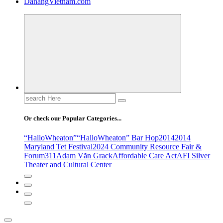
DanangVietnam.com
Search
for:
Or check our Popular Categories...
“HalloWheaton”
“HalloWheaton” Bar Hop
2014
2014
Maryland Tet Festival
2024 Community Resource Fair &
Forum
311
Adam Văn Grack
Affordable Care Act
AFI Silver
Theater and Cultural Center