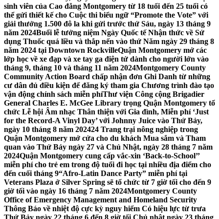
sinh viên của Cao đẳng Montgomery từ 18 tuổi đến 25 tuổi có
thể gửi thiết kế cho Cuộc thi biểu ngữ “Promote the Vote” với
giải thưởng 1.500 đô la khi gửi trước thứ Sáu, ngày 13 tháng 9
năm 2024
Buổi lễ tưởng niệm Ngày Quốc tế Nhận thức về Sử
dụng Thuốc quá liều và thắp nến vào thứ Năm ngày 29 tháng 8
năm 2024 tại Downtown Rockville
Quận Montgomery mở các
lớp học về xe đạp và xe tay ga điện tử dành cho người lớn vào
tháng 9, tháng 10 và tháng 11 năm 2024
Montgomery County
Community Action Board chấp nhận đơn Ghi Danh từ những
cư dân đủ điều kiện để đăng ký tham gia Chương trình đào tạo
vận động chính sách miễn phí
Thư viện Công cộng Brigadier
General Charles E. McGee Library trọng Quận Montgomery tổ
chức Lễ hội Âm nhạc Thân thiện với Gia đình, Miễn phí ‘Just
for the Record-A Vinyl Day’ với Johnny Juice vào Thứ Bảy,
ngày 10 tháng 8 năm 2024
24 Trang trại nông nghiệp trong
Quận Montgomery mở cửa cho du khách Mua sắm và Tham
quan vào Thứ Bảy ngày 27 và Chủ Nhật, ngày 28 tháng 7 năm
2024
Quận Montgomery cung cấp vắc-xin ‘Back-to-School’’
miễn phí cho trẻ em trong độ tuổi đi học tại nhiều địa điểm cho
đến cuối tháng 9
“Afro-Latin Dance Party” miễn phí tại
Veterans Plaza ở Silver Spring sẽ tổ chức từ 7 giờ tối cho đến 9
giờ tối vào ngày 16 tháng 7 năm 2024
Montgomery County
Office of Emergency Management and Homeland Security
Thông Báo về nhiệt độ cực kỳ nguy hiểm Có hiệu lực từ trưa
Thứ Bảy ngày 22 tháng 6 đến 8 giờ tối Chủ nhật ngày 23 tháng