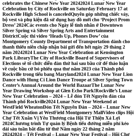
celebrates the Chinese New Year 2024
2024 Lunar New Year
Celebration by City of Rockville on Saturday February 17 at
Rockville High School is canceled
Quyên góp những chiếc váy,
bộ vest và phụ kiện đã sử dụng hay đồ mới cho ‘Project Prom
Dress’ 2024
Các events cho Ngày lễ tình nhân ở Downtown
Silver Spring và Silver Spring Arts and Entertainment
District
Cuộc thi video ‘Heads Up, Phones Dow’ của
Montgomery County Department of Transportation dành cho
thanh thiếu niên chấp nhận bài gửi đến hết ngày 29 tháng 2
năm 2024
2024 Lunar New Year Celebration at Kensington
Park Library
The City of Rockville Board of Supervisors of
Elections sẽ tổ chức diễn đàn thứ hai sau bầu cử để thảo luận
về cuộc bầu cử bỏ phiếu qua thư năm 2023 của Thành phố
Rockville trong tiểu bang Maryland
2024 Lunar New Year Lion
Dance with Hung Ci Lion Dance Troupe at Silver Spring Town
Center’s Annual Around the World Bazaar
The Lunar New
Year Drawing Workshop at Glen Echo Park!
Rockville’s Lunar
New Year Celebration – 2024 – Lễ đón Tết Nguyên đán của
Thành phố Rockville
2024 Lunar New Year Weekend at
WestField Wheaton
Đón Tết Nguyên Đán – 2024 – Lunar New
Year Celebration at WestField Montgomery Mall
Video clips Hội
Chợ Tết Xuân Vị Yêu Thương của Hội Từ Thiện Xá Lợi
2024
Chương trình Tự quản lý Bệnh tiểu đường miễn phí kéo
dài sáu tuần bắt đầu từ thứ Năm ngày 22 tháng 2 năm
2024
2024 – Tết Festival – Lunar New Year Festival – Hội Chợ