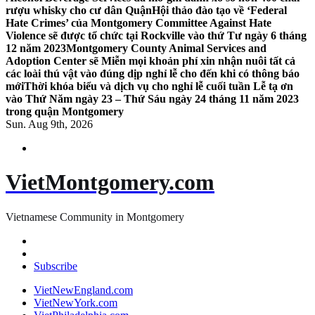
rượu whisky cho cư dân Quận
Hội thảo đào tạo về ‘Federal
Hate Crimes’ của Montgomery Committee Against Hate
Violence sẽ được tổ chức tại Rockville vào thứ Tư ngày 6 tháng
12 năm 2023
Montgomery County Animal Services and
Adoption Center sẽ Miễn mọi khoản phí xin nhận nuôi tất cả
các loài thú vật vào đúng dịp nghỉ lễ cho đến khi có thông báo
mới
Thời khóa biểu và dịch vụ cho nghỉ lễ cuối tuần Lễ tạ ơn
vào Thứ Năm ngày 23 – Thứ Sáu ngày 24 tháng 11 năm 2023
trong quận Montgomery
Sun. Aug 9th, 2026
VietMontgomery.com
Vietnamese Community in Montgomery
Subscribe
VietNewEngland.com
VietNewYork.com