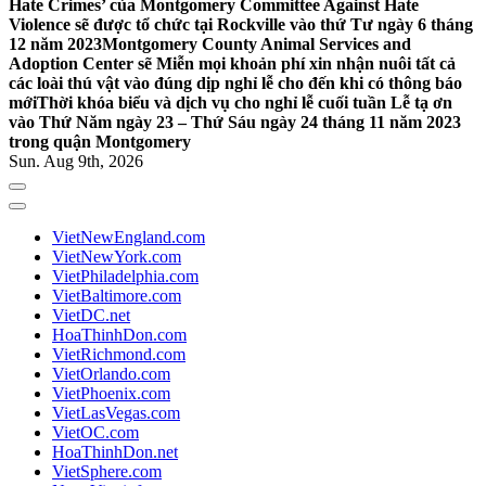
Hate Crimes’ của Montgomery Committee Against Hate
Violence sẽ được tổ chức tại Rockville vào thứ Tư ngày 6 tháng
12 năm 2023
Montgomery County Animal Services and
Adoption Center sẽ Miễn mọi khoản phí xin nhận nuôi tất cả
các loài thú vật vào đúng dịp nghỉ lễ cho đến khi có thông báo
mới
Thời khóa biểu và dịch vụ cho nghỉ lễ cuối tuần Lễ tạ ơn
vào Thứ Năm ngày 23 – Thứ Sáu ngày 24 tháng 11 năm 2023
trong quận Montgomery
Sun. Aug 9th, 2026
VietNewEngland.com
VietNewYork.com
VietPhiladelphia.com
VietBaltimore.com
VietDC.net
HoaThinhDon.com
VietRichmond.com
VietOrlando.com
VietPhoenix.com
VietLasVegas.com
VietOC.com
HoaThinhDon.net
VietSphere.com