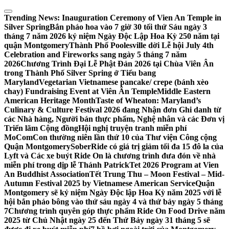
Skip
to
Trending News:
Inauguration Ceremony of Vien An Temple in
content
Silver Spring
Bắn pháo hoa vào 7 giờ 30 tối thứ Sáu ngày 3
tháng 7 năm 2026 kỷ niệm Ngày Độc Lập Hoa Kỳ 250 năm tại
quận Montgomery
Thành Phố Poolesville dời Lễ hội July 4th
Celebration and Fireworks sang ngày 5 tháng 7 năm
2026
Chương Trình Đại Lễ Phật Đản 2026 tại Chùa Viên Ân
trong Thành Phố Silver Spring ở Tiểu bang
Maryland
Vegetarian Vietnamese pancake/ crepe (bánh xèo
chay) Fundraising Event at Viên Ân Temple
Middle Eastern
American Heritage Month
Taste of Wheaton: Maryland’s
Culinary & Culture Festival 2026 đang Nhận đơn Ghi danh từ
các Nhà hàng, Người bán thực phẩm, Nghệ nhân và các Đơn vị
Triển lãm Cộng đồng
Hội nghị truyện tranh miễn phí
MoComCon thường niên lần thứ 10 của Thư viện Công cộng
Quận Montgomery
SoberRide có giá trị giảm tối đa 15 đô la của
Lyft và Các xe buýt Ride On là chương trình đưa đón về nhà
miễn phí trong dịp lễ Thánh Patrick
Tet 2026 Program at Vien
An Buddhist Association
Tết Trung Thu – Moon Festival – Mid-
Autumn Festival 2025 by Vietnamese American Service
Quận
Montgomery sẽ kỷ niệm Ngày Độc lập Hoa Kỳ năm 2025 với lễ
hội bắn pháo bông vào thứ sáu ngày 4 và thứ bảy ngày 5 tháng
7
Chương trình quyên góp thực phẩm Ride On Food Drive năm
2025 từ Chủ Nhật ngày 25 đến Thứ Bảy ngày 31 tháng 5 sẽ