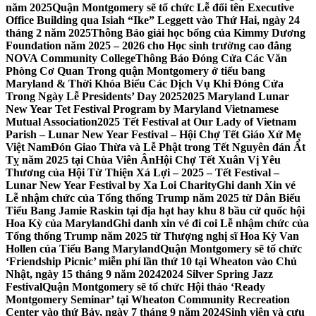
năm 2025
Quận Montgomery sẽ tổ chức Lễ đổi tên Executive
Office Building qua Isiah “Ike” Leggett vào Thứ Hai, ngày 24
tháng 2 năm 2025
Thông Báo giải học bổng của Kimmy Dương
Foundation năm 2025 – 2026 cho Học sinh trường cao đẳng
NOVA Community College
Thông Báo Đóng Cửa Các Văn
Phòng Cơ Quan Trong quận Montgomery ở tiểu bang
Maryland & Thời Khóa Biểu Các Dịch Vụ Khi Đóng Cửa
Trong Ngày Lễ Presidents’ Day 2025
2025 Maryland Lunar
New Year Tet Festival Program by Maryland Vietnamese
Mutual Association
2025 Tết Festival at Our Lady of Vietnam
Parish – Lunar New Year Festival – Hội Chợ Tết Giáo Xứ Mẹ
Việt Nam
Đón Giao Thừa và Lễ Phật trong Tết Nguyên đán Ất
Tỵ năm 2025 tại Chùa Viên Ân
Hội Chợ Tết Xuân Vị Yêu
Thương của Hội Từ Thiện Xá Lợi – 2025 – Tết Festival –
Lunar New Year Festival by Xa Loi Charity
Ghi danh Xin vé
Lễ nhậm chức của Tổng thống Trump năm 2025 từ Dân Biểu
Tiểu Bang Jamie Raskin tại địa hạt hay khu 8 bầu cử quốc hội
Hoa Kỳ của Maryland
Ghi danh xin vé đi coi Lễ nhậm chức của
Tổng thống Trump năm 2025 từ Thượng nghị sĩ Hoa Kỳ Van
Hollen của Tiểu Bang Maryland
Quận Montgomery sẽ tổ chức
‘Friendship Picnic’ miễn phí lần thứ 10 tại Wheaton vào Chủ
Nhật, ngày 15 tháng 9 năm 2024
2024 Silver Spring Jazz
Festival
Quận Montgomery sẽ tổ chức Hội thảo ‘Ready
Montgomery Seminar’ tại Wheaton Community Recreation
Center vào thứ Bảy, ngày 7 tháng 9 năm 2024
Sinh viên và cựu