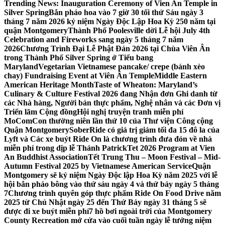
Trending News:
Inauguration Ceremony of Vien An Temple in
Silver Spring
Bắn pháo hoa vào 7 giờ 30 tối thứ Sáu ngày 3
tháng 7 năm 2026 kỷ niệm Ngày Độc Lập Hoa Kỳ 250 năm tại
quận Montgomery
Thành Phố Poolesville dời Lễ hội July 4th
Celebration and Fireworks sang ngày 5 tháng 7 năm
2026
Chương Trình Đại Lễ Phật Đản 2026 tại Chùa Viên Ân
trong Thành Phố Silver Spring ở Tiểu bang
Maryland
Vegetarian Vietnamese pancake/ crepe (bánh xèo
chay) Fundraising Event at Viên Ân Temple
Middle Eastern
American Heritage Month
Taste of Wheaton: Maryland’s
Culinary & Culture Festival 2026 đang Nhận đơn Ghi danh từ
các Nhà hàng, Người bán thực phẩm, Nghệ nhân và các Đơn vị
Triển lãm Cộng đồng
Hội nghị truyện tranh miễn phí
MoComCon thường niên lần thứ 10 của Thư viện Công cộng
Quận Montgomery
SoberRide có giá trị giảm tối đa 15 đô la của
Lyft và Các xe buýt Ride On là chương trình đưa đón về nhà
miễn phí trong dịp lễ Thánh Patrick
Tet 2026 Program at Vien
An Buddhist Association
Tết Trung Thu – Moon Festival – Mid-
Autumn Festival 2025 by Vietnamese American Service
Quận
Montgomery sẽ kỷ niệm Ngày Độc lập Hoa Kỳ năm 2025 với lễ
hội bắn pháo bông vào thứ sáu ngày 4 và thứ bảy ngày 5 tháng
7
Chương trình quyên góp thực phẩm Ride On Food Drive năm
2025 từ Chủ Nhật ngày 25 đến Thứ Bảy ngày 31 tháng 5 sẽ
được đi xe buýt miễn phí
7 hồ bơi ngoài trời của Montgomery
County Recreation mở cửa vào cuối tuần ngày lễ tưởng niệm