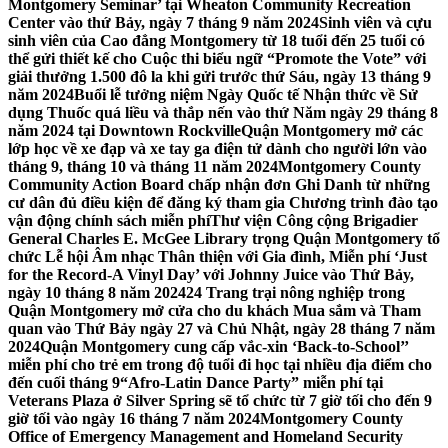
Montgomery Seminar’ tại Wheaton Community Recreation
Center vào thứ Bảy, ngày 7 tháng 9 năm 2024
Sinh viên và cựu
sinh viên của Cao đẳng Montgomery từ 18 tuổi đến 25 tuổi có
thể gửi thiết kế cho Cuộc thi biểu ngữ “Promote the Vote” với
giải thưởng 1.500 đô la khi gửi trước thứ Sáu, ngày 13 tháng 9
năm 2024
Buổi lễ tưởng niệm Ngày Quốc tế Nhận thức về Sử
dụng Thuốc quá liều và thắp nến vào thứ Năm ngày 29 tháng 8
năm 2024 tại Downtown Rockville
Quận Montgomery mở các
lớp học về xe đạp và xe tay ga điện tử dành cho người lớn vào
tháng 9, tháng 10 và tháng 11 năm 2024
Montgomery County
Community Action Board chấp nhận đơn Ghi Danh từ những
cư dân đủ điều kiện để đăng ký tham gia Chương trình đào tạo
vận động chính sách miễn phí
Thư viện Công cộng Brigadier
General Charles E. McGee Library trọng Quận Montgomery tổ
chức Lễ hội Âm nhạc Thân thiện với Gia đình, Miễn phí ‘Just
for the Record-A Vinyl Day’ với Johnny Juice vào Thứ Bảy,
ngày 10 tháng 8 năm 2024
24 Trang trại nông nghiệp trong
Quận Montgomery mở cửa cho du khách Mua sắm và Tham
quan vào Thứ Bảy ngày 27 và Chủ Nhật, ngày 28 tháng 7 năm
2024
Quận Montgomery cung cấp vắc-xin ‘Back-to-School’’
miễn phí cho trẻ em trong độ tuổi đi học tại nhiều địa điểm cho
đến cuối tháng 9
“Afro-Latin Dance Party” miễn phí tại
Veterans Plaza ở Silver Spring sẽ tổ chức từ 7 giờ tối cho đến 9
giờ tối vào ngày 16 tháng 7 năm 2024
Montgomery County
Office of Emergency Management and Homeland Security