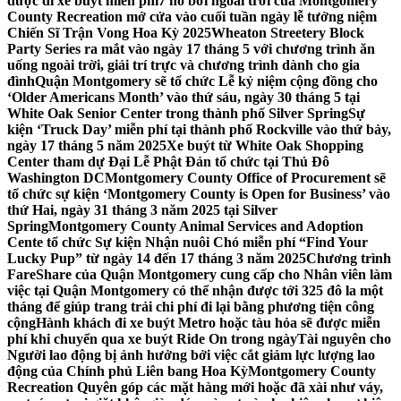
được đi xe buýt miễn phí
7 hồ bơi ngoài trời của Montgomery
County Recreation mở cửa vào cuối tuần ngày lễ tưởng niệm
Chiến Sĩ Trận Vong Hoa Kỳ 2025
Wheaton Streetery Block
Party Series ra mắt vào ngày 17 tháng 5 với chương trình ăn
uống ngoài trời, giải trí trực và chương trình dành cho gia
đình
Quận Montgomery sẽ tổ chức Lễ kỷ niệm cộng đồng cho
‘Older Americans Month’ vào thứ sáu, ngày 30 tháng 5 tại
White Oak Senior Center trong thành phố Silver Spring
Sự
kiện ‘Truck Day’ miễn phí tại thành phố Rockville vào thứ bảy,
ngày 17 tháng 5 năm 2025
Xe buýt từ White Oak Shopping
Center tham dự Đại Lễ Phật Đản tổ chức tại Thủ Đô
Washington DC
Montgomery County Office of Procurement sẽ
tổ chức sự kiện ‘Montgomery County is Open for Business’ vào
thứ Hai, ngày 31 tháng 3 năm 2025 tại Silver
Spring
Montgomery County Animal Services and Adoption
Cente tổ chức Sự kiện Nhận nuôi Chó miễn phí “Find Your
Lucky Pup” từ ngày 14 đến 17 tháng 3 năm 2025
Chương trình
FareShare của Quận Montgomery cung cấp cho Nhân viên làm
việc tại Quận Montgomery có thể nhận được tới 325 đô la một
tháng để giúp trang trải chi phí đi lại bằng phương tiện công
cộng
Hành khách đi xe buýt Metro hoặc tàu hỏa sẽ được miễn
phí khi chuyển qua xe buýt Ride On trong ngày
Tài nguyên cho
Người lao động bị ảnh hưởng bởi việc cắt giảm lực lượng lao
động của Chính phủ Liên bang Hoa Kỳ
Montgomery County
Recreation Quyên góp các mặt hàng mới hoặc đã xài như váy,