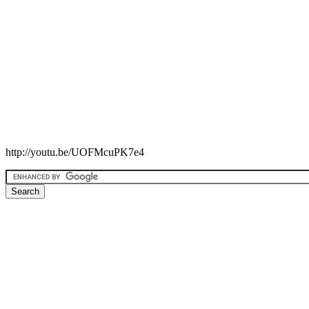
http://youtu.be/UOFMcuPK7e4