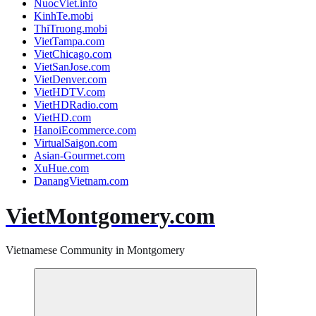
NuocViet.info
KinhTe.mobi
ThiTruong.mobi
VietTampa.com
VietChicago.com
VietSanJose.com
VietDenver.com
VietHDTV.com
VietHDRadio.com
VietHD.com
HanoiEcommerce.com
VirtualSaigon.com
Asian-Gourmet.com
XuHue.com
DanangVietnam.com
VietMontgomery.com
Vietnamese Community in Montgomery