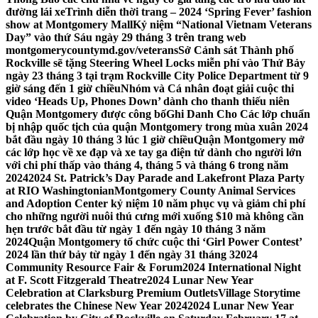
đường lái xe
Trình diễn thời trang – 2024 ‘Spring Fever’ fashion
show at Montgomery Mall
Kỷ niệm “National Vietnam Veterans
Day” vào thứ Sáu ngày 29 tháng 3 trên trang web
montgomerycountymd.gov/veterans
Sở Cảnh sát Thành phố
Rockville sẽ tặng Steering Wheel Locks miễn phí vào Thứ Bảy
ngày 23 tháng 3 tại trạm Rockville City Police Department từ 9
giờ sáng đến 1 giờ chiều
Nhóm và Cá nhân đoạt giải cuộc thi
video ‘Heads Up, Phones Down’ dành cho thanh thiếu niên
Quận Montgomery được công bố
Ghi Danh Cho Các lớp chuẩn
bị nhập quốc tịch của quận Montgomery trong mùa xuân 2024
bắt đầu ngày 10 tháng 3 lúc 1 giờ chiều
Quận Montgomery mở
các lớp học về xe đạp và xe tay ga điện tử dành cho người lớn
với chi phí thấp vào tháng 4, tháng 5 và tháng 6 trong năm
2024
2024 St. Patrick’s Day Parade and Lakefront Plaza Party
at RIO Washingtonian
Montgomery County Animal Services
and Adoption Center kỷ niệm 10 năm phục vụ và giảm chi phí
cho những người nuôi thú cưng mới xuống $10 mà không cần
hẹn trước bắt đầu từ ngày 1 đến ngày 10 tháng 3 năm
2024
Quận Montgomery tổ chức cuộc thi ‘Girl Power Contest’
2024 lần thứ bảy từ ngày 1 đến ngày 31 tháng 3
2024
Community Resource Fair & Forum
2024 International Night
at F. Scott Fitzgerald Theatre
2024 Lunar New Year
Celebration at Clarksburg Premium Outlets
Village Storytime
celebrates the Chinese New Year 2024
2024 Lunar New Year