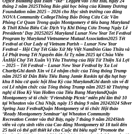
O
f
f
i
c
e
B
u
i
l
d
i
n
g
q
u
a
I
s
i
a
h
“
I
k
e
”
L
e
g
g
e
t
t
v
à
o
T
h
ứ
H
a
i
,
n
g
à
y
2
4
t
h
á
n
g
2
n
ă
m
2
0
2
5
T
h
ô
n
g
B
á
o
g
i
ả
i
h
ọ
c
b
ổ
n
g
c
ủ
a
K
i
m
m
y
D
ư
ơ
n
g
F
o
u
n
d
a
t
i
o
n
n
ă
m
2
0
2
5
–
2
0
2
6
c
h
o
H
ọ
c
s
i
n
h
t
r
ư
ờ
n
g
c
a
o
đ
ẳ
n
g
N
O
V
A
C
o
m
m
u
n
i
t
y
C
o
l
l
e
g
e
T
h
ô
n
g
B
á
o
Đ
ó
n
g
C
ử
a
C
á
c
V
ă
n
P
h
ò
n
g
C
ơ
Q
u
a
n
T
r
o
n
g
q
u
ậ
n
M
o
n
t
g
o
m
e
r
y
ở
t
i
ể
u
b
a
n
g
M
a
r
y
l
a
n
d
&
T
h
ờ
i
K
h
ó
a
B
i
ể
u
C
á
c
D
ị
c
h
V
ụ
K
h
i
Đ
ó
n
g
C
ử
a
T
r
o
n
g
N
g
à
y
L
ễ
P
r
e
s
i
d
e
n
t
s
’
D
a
y
2
0
2
5
2
0
2
5
M
a
r
y
l
a
n
d
L
u
n
a
r
N
e
w
Y
e
a
r
T
e
t
F
e
s
t
i
v
a
l
P
r
o
g
r
a
m
b
y
M
a
r
y
l
a
n
d
V
i
e
t
n
a
m
e
s
e
M
u
t
u
a
l
A
s
s
o
c
i
a
t
i
o
n
2
0
2
5
T
ế
t
F
e
s
t
i
v
a
l
a
t
O
u
r
L
a
d
y
o
f
V
i
e
t
n
a
m
P
a
r
i
s
h
–
L
u
n
a
r
N
e
w
Y
e
a
r
F
e
s
t
i
v
a
l
–
H
ộ
i
C
h
ợ
T
ế
t
G
i
á
o
X
ứ
M
ẹ
V
i
ệ
t
N
a
m
Đ
ó
n
G
i
a
o
T
h
ừ
a
v
à
L
ễ
P
h
ậ
t
t
r
o
n
g
T
ế
t
N
g
u
y
ê
n
đ
á
n
Ấ
t
T
ỵ
n
ă
m
2
0
2
5
t
ạ
i
C
h
ù
a
V
i
ê
n
Â
n
H
ộ
i
C
h
ợ
T
ế
t
X
u
â
n
V
ị
Y
ê
u
T
h
ư
ơ
n
g
c
ủ
a
H
ộ
i
T
ừ
T
h
i
ệ
n
X
á
L
ợ
i
–
2
0
2
5
–
T
ế
t
F
e
s
t
i
v
a
l
–
L
u
n
a
r
N
e
w
Y
e
a
r
F
e
s
t
i
v
a
l
b
y
X
a
L
o
i
C
h
a
r
i
t
y
G
h
i
d
a
n
h
X
i
n
v
é
L
ễ
n
h
ậ
m
c
h
ứ
c
c
ủ
a
T
ổ
n
g
t
h
ố
n
g
T
r
u
m
p
n
ă
m
2
0
2
5
t
ừ
D
â
n
B
i
ể
u
T
i
ể
u
B
a
n
g
J
a
m
i
e
R
a
s
k
i
n
t
ạ
i
đ
ị
a
h
ạ
t
h
a
y
k
h
u
8
b
ầ
u
c
ử
q
u
ố
c
h
ộ
i
H
o
a
K
ỳ
c
ủ
a
M
a
r
y
l
a
n
d
G
h
i
d
a
n
h
x
i
n
v
é
đ
i
c
o
i
L
ễ
n
h
ậ
m
c
h
ứ
c
c
ủ
a
T
ổ
n
g
t
h
ố
n
g
T
r
u
m
p
n
ă
m
2
0
2
5
t
ừ
T
h
ư
ợ
n
g
n
g
h
ị
s
ĩ
H
o
a
K
ỳ
V
a
n
H
o
l
l
e
n
c
ủ
a
T
i
ể
u
B
a
n
g
M
a
r
y
l
a
n
d
Q
u
ậ
n
M
o
n
t
g
o
m
e
r
y
s
ẽ
t
ổ
c
h
ứ
c
‘
F
r
i
e
n
d
s
h
i
p
P
i
c
n
i
c
’
m
i
ễ
n
p
h
í
l
ầ
n
t
h
ứ
1
0
t
ạ
i
W
h
e
a
t
o
n
v
à
o
C
h
ủ
N
h
ậ
t
,
n
g
à
y
1
5
t
h
á
n
g
9
n
ă
m
2
0
2
4
2
0
2
4
S
i
l
v
e
r
S
p
r
i
n
g
J
a
z
z
F
e
s
t
i
v
a
l
Q
u
ậ
n
M
o
n
t
g
o
m
e
r
y
s
ẽ
t
ổ
c
h
ứ
c
H
ộ
i
t
h
ả
o
‘
R
e
a
d
y
M
o
n
t
g
o
m
e
r
y
S
e
m
i
n
a
r
’
t
ạ
i
W
h
e
a
t
o
n
C
o
m
m
u
n
i
t
y
R
e
c
r
e
a
t
i
o
n
C
e
n
t
e
r
v
à
o
t
h
ứ
B
ả
y
,
n
g
à
y
7
t
h
á
n
g
9
n
ă
m
2
0
2
4
S
i
n
h
v
i
ê
n
v
à
c
ự
u
s
i
n
h
v
i
ê
n
c
ủ
a
C
a
o
đ
ẳ
n
g
M
o
n
t
g
o
m
e
r
y
t
ừ
1
8
t
u
ổ
i
đ
ế
n
2
5
t
u
ổ
i
c
ó
t
h
ể
g
ử
i
t
h
i
ế
t
k
ế
c
h
o
C
u
ộ
c
t
h
i
b
i
ể
u
n
g
ữ
“
P
r
o
m
o
t
e
t
h
e