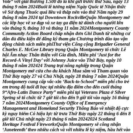
V
o
t
e
”
v
ớ
i
g
i
ả
i
t
h
ư
ở
n
g
1
.
5
0
0
đ
ô
l
a
k
h
i
g
ử
i
t
r
ư
ớ
c
t
h
ứ
S
á
u
,
n
g
à
y
1
3
t
h
á
n
g
9
n
ă
m
2
0
2
4
B
u
ổ
i
l
ễ
t
ư
ở
n
g
n
i
ệ
m
N
g
à
y
Q
u
ố
c
t
ế
N
h
ậ
n
t
h
ứ
c
v
ề
S
ử
d
ụ
n
g
T
h
u
ố
c
q
u
á
l
i
ề
u
v
à
t
h
ắ
p
n
ế
n
v
à
o
t
h
ứ
N
ă
m
n
g
à
y
2
9
t
h
á
n
g
8
n
ă
m
2
0
2
4
t
ạ
i
D
o
w
n
t
o
w
n
R
o
c
k
v
i
l
l
e
Q
u
ậ
n
M
o
n
t
g
o
m
e
r
y
m
ở
c
á
c
l
ớ
p
h
ọ
c
v
ề
x
e
đ
ạ
p
v
à
x
e
t
a
y
g
a
đ
i
ệ
n
t
ử
d
à
n
h
c
h
o
n
g
ư
ờ
i
l
ớ
n
v
à
o
t
h
á
n
g
9
,
t
h
á
n
g
1
0
v
à
t
h
á
n
g
1
1
n
ă
m
2
0
2
4
M
o
n
t
g
o
m
e
r
y
C
o
u
n
t
y
C
o
m
m
u
n
i
t
y
A
c
t
i
o
n
B
o
a
r
d
c
h
ấ
p
n
h
ậ
n
đ
ơ
n
G
h
i
D
a
n
h
t
ừ
n
h
ữ
n
g
c
ư
d
â
n
đ
ủ
đ
i
ề
u
k
i
ệ
n
đ
ể
đ
ă
n
g
k
ý
t
h
a
m
g
i
a
C
h
ư
ơ
n
g
t
r
ì
n
h
đ
à
o
t
ạ
o
v
ậ
n
đ
ộ
n
g
c
h
í
n
h
s
á
c
h
m
i
ễ
n
p
h
í
T
h
ư
v
i
ệ
n
C
ô
n
g
c
ộ
n
g
B
r
i
g
a
d
i
e
r
G
e
n
e
r
a
l
C
h
a
r
l
e
s
E
.
M
c
G
e
e
L
i
b
r
a
r
y
t
r
ọ
n
g
Q
u
ậ
n
M
o
n
t
g
o
m
e
r
y
t
ổ
c
h
ứ
c
L
ễ
h
ộ
i
Â
m
n
h
ạ
c
T
h
â
n
t
h
i
ệ
n
v
ớ
i
G
i
a
đ
ì
n
h
,
M
i
ễ
n
p
h
í
‘
J
u
s
t
f
o
r
t
h
e
R
e
c
o
r
d
-
A
V
i
n
y
l
D
a
y
’
v
ớ
i
J
o
h
n
n
y
J
u
i
c
e
v
à
o
T
h
ứ
B
ả
y
,
n
g
à
y
1
0
t
h
á
n
g
8
n
ă
m
2
0
2
4
2
4
T
r
a
n
g
t
r
ạ
i
n
ô
n
g
n
g
h
i
ệ
p
t
r
o
n
g
Q
u
ậ
n
M
o
n
t
g
o
m
e
r
y
m
ở
c
ử
a
c
h
o
d
u
k
h
á
c
h
M
u
a
s
ắ
m
v
à
T
h
a
m
q
u
a
n
v
à
o
T
h
ứ
B
ả
y
n
g
à
y
2
7
v
à
C
h
ủ
N
h
ậ
t
,
n
g
à
y
2
8
t
h
á
n
g
7
n
ă
m
2
0
2
4
Q
u
ậ
n
M
o
n
t
g
o
m
e
r
y
c
u
n
g
c
ấ
p
v
ắ
c
-
x
i
n
‘
B
a
c
k
-
t
o
-
S
c
h
o
o
l
’
’
m
i
ễ
n
p
h
í
c
h
o
t
r
ẻ
e
m
t
r
o
n
g
đ
ộ
t
u
ổ
i
đ
i
h
ọ
c
t
ạ
i
n
h
i
ề
u
đ
ị
a
đ
i
ể
m
c
h
o
đ
ế
n
c
u
ố
i
t
h
á
n
g
9
“
A
f
r
o
-
L
a
t
i
n
D
a
n
c
e
P
a
r
t
y
”
m
i
ễ
n
p
h
í
t
ạ
i
V
e
t
e
r
a
n
s
P
l
a
z
a
ở
S
i
l
v
e
r
S
p
r
i
n
g
s
ẽ
t
ổ
c
h
ứ
c
t
ừ
7
g
i
ờ
t
ố
i
c
h
o
đ
ế
n
9
g
i
ờ
t
ố
i
v
à
o
n
g
à
y
1
6
t
h
á
n
g
7
n
ă
m
2
0
2
4
M
o
n
t
g
o
m
e
r
y
C
o
u
n
t
y
O
f
f
i
c
e
o
f
E
m
e
r
g
e
n
c
y
M
a
n
a
g
e
m
e
n
t
a
n
d
H
o
m
e
l
a
n
d
S
e
c
u
r
i
t
y
T
h
ô
n
g
B
á
o
v
ề
n
h
i
ệ
t
đ
ộ
c
ự
c
k
ỳ
n
g
u
y
h
i
ể
m
C
ó
h
i
ệ
u
l
ự
c
t
ừ
t
r
ư
a
T
h
ứ
B
ả
y
n
g
à
y
2
2
t
h
á
n
g
6
đ
ế
n
8
g
i
ờ
t
ố
i
C
h
ủ
n
h
ậ
t
n
g
à
y
2
3
t
h
á
n
g
6
n
ă
m
2
0
2
4
2
0
2
4
S
c
o
t
l
a
n
d
H
e
r
i
t
a
g
e
F
e
s
t
i
v
a
l
F
i
r
e
w
o
r
k
s
Q
u
ậ
n
M
o
n
t
g
o
m
e
r
y
s
ẽ
c
ô
n
g
n
h
ậ
n
‘
J
u
n
e
t
e
e
n
t
h
’
t
h
e
o
n
h
i
ề
u
c
á
c
h
v
à
v
ớ
i
n
h
i
ề
u
l
ễ
k
ỷ
n
i
ệ
m
,
h
ầ
u
h
ế
t
v
à
o