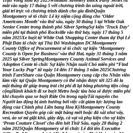
T
r
ậ
n
V
o
n
g
H
o
a
K
ỳ
2
0
2
5
W
h
e
a
t
o
n
S
t
r
e
e
t
e
r
y
B
l
o
c
k
P
a
r
t
y
S
e
r
i
e
s
r
a
m
ắ
t
v
à
o
n
g
à
y
1
7
t
h
á
n
g
5
v
ớ
i
c
h
ư
ơ
n
g
t
r
ì
n
h
ă
n
u
ố
n
g
n
g
o
à
i
t
r
ờ
i
,
g
i
ả
i
t
r
í
t
r
ự
c
v
à
c
h
ư
ơ
n
g
t
r
ì
n
h
d
à
n
h
c
h
o
g
i
a
đ
ì
n
h
Q
u
ậ
n
M
o
n
t
g
o
m
e
r
y
s
ẽ
t
ổ
c
h
ứ
c
L
ễ
k
ỷ
n
i
ệ
m
c
ộ
n
g
đ
ồ
n
g
c
h
o
‘
O
l
d
e
r
A
m
e
r
i
c
a
n
s
M
o
n
t
h
’
v
à
o
t
h
ứ
s
á
u
,
n
g
à
y
3
0
t
h
á
n
g
5
t
ạ
i
W
h
i
t
e
O
a
k
S
e
n
i
o
r
C
e
n
t
e
r
t
r
o
n
g
t
h
à
n
h
p
h
ố
S
i
l
v
e
r
S
p
r
i
n
g
S
ự
k
i
ệ
n
‘
T
r
u
c
k
D
a
y
’
m
i
ễ
n
p
h
í
t
ạ
i
t
h
à
n
h
p
h
ố
R
o
c
k
v
i
l
l
e
v
à
o
t
h
ứ
b
ả
y
,
n
g
à
y
1
7
t
h
á
n
g
5
n
ă
m
2
0
2
5
X
e
b
u
ý
t
t
ừ
W
h
i
t
e
O
a
k
S
h
o
p
p
i
n
g
C
e
n
t
e
r
t
h
a
m
d
ự
Đ
ạ
i
L
ễ
P
h
ậ
t
Đ
ả
n
t
ổ
c
h
ứ
c
t
ạ
i
T
h
ủ
Đ
ô
W
a
s
h
i
n
g
t
o
n
D
C
M
o
n
t
g
o
m
e
r
y
C
o
u
n
t
y
O
f
f
i
c
e
o
f
P
r
o
c
u
r
e
m
e
n
t
s
ẽ
t
ổ
c
h
ứ
c
s
ự
k
i
ệ
n
‘
M
o
n
t
g
o
m
e
r
y
C
o
u
n
t
y
i
s
O
p
e
n
f
o
r
B
u
s
i
n
e
s
s
’
v
à
o
t
h
ứ
H
a
i
,
n
g
à
y
3
1
t
h
á
n
g
3
n
ă
m
2
0
2
5
t
ạ
i
S
i
l
v
e
r
S
p
r
i
n
g
M
o
n
t
g
o
m
e
r
y
C
o
u
n
t
y
A
n
i
m
a
l
S
e
r
v
i
c
e
s
a
n
d
A
d
o
p
t
i
o
n
C
e
n
t
e
t
ổ
c
h
ứ
c
S
ự
k
i
ệ
n
N
h
ậ
n
n
u
ô
i
C
h
ó
m
i
ễ
n
p
h
í
“
F
i
n
d
Y
o
u
r
L
u
c
k
y
P
u
p
”
t
ừ
n
g
à
y
1
4
đ
ế
n
1
7
t
h
á
n
g
3
n
ă
m
2
0
2
5
C
h
ư
ơ
n
g
t
r
ì
n
h
F
a
r
e
S
h
a
r
e
c
ủ
a
Q
u
ậ
n
M
o
n
t
g
o
m
e
r
y
c
u
n
g
c
ấ
p
c
h
o
N
h
â
n
v
i
ê
n
l
à
m
v
i
ệ
c
t
ạ
i
Q
u
ậ
n
M
o
n
t
g
o
m
e
r
y
c
ó
t
h
ể
n
h
ậ
n
đ
ư
ợ
c
t
ớ
i
3
2
5
đ
ô
l
a
m
ộ
t
t
h
á
n
g
đ
ể
g
i
ú
p
t
r
a
n
g
t
r
ả
i
c
h
i
p
h
í
đ
i
l
ạ
i
b
ằ
n
g
p
h
ư
ơ
n
g
t
i
ệ
n
c
ô
n
g
c
ộ
n
g
H
à
n
h
k
h
á
c
h
đ
i
x
e
b
u
ý
t
M
e
t
r
o
h
o
ặ
c
t
à
u
h
ỏ
a
s
ẽ
đ
ư
ợ
c
m
i
ễ
n
p
h
í
k
h
i
c
h
u
y
ể
n
q
u
a
x
e
b
u
ý
t
R
i
d
e
O
n
t
r
o
n
g
n
g
à
y
T
à
i
n
g
u
y
ê
n
c
h
o
N
g
ư
ờ
i
l
a
o
đ
ộ
n
g
b
ị
ả
n
h
h
ư
ở
n
g
b
ở
i
v
i
ệ
c
c
ắ
t
g
i
ả
m
l
ự
c
l
ư
ợ
n
g
l
a
o
đ
ộ
n
g
c
ủ
a
C
h
í
n
h
p
h
ủ
L
i
ê
n
b
a
n
g
H
o
a
K
ỳ
M
o
n
t
g
o
m
e
r
y
C
o
u
n
t
y
R
e
c
r
e
a
t
i
o
n
Q
u
y
ê
n
g
ó
p
c
á
c
m
ặ
t
h
à
n
g
m
ớ
i
h
o
ặ
c
đ
ã
x
à
i
n
h
ư
v
á
y
,
v
e
s
t
,
á
o
s
ơ
m
i
g
i
ặ
t
k
h
ô
,
g
i
à
y
d
é
p
,
c
à
v
ạ
t
v
à
p
h
ụ
k
i
ệ
n
c
h
o
s
ự
k
i
ệ
n
‘
P
r
o
m
C
o
u
t
u
r
e
C
l
o
s
e
t
’
c
h
o
đ
ế
n
h
ế
t
T
h
ứ
S
á
u
,
n
g
à
y
2
8
t
h
á
n
g
2
n
ă
m
2
0
2
5
Q
u
ậ
n
M
o
n
t
g
o
m
e
r
y
s
ẽ
t
ổ
c
h
ứ
c
L
ễ
đ
ổ
i
t
ê
n
E
x
e
c
u
t
i
v
e