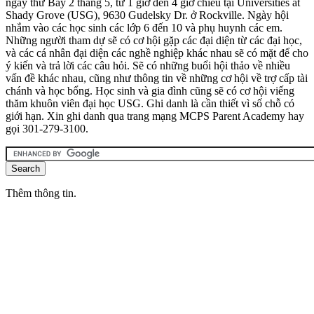
ngày thứ Bảy 2 tháng 5, từ 1 giờ đến 4 giờ chiều tại Universities at
Shady Grove (USG), 9630 Gudelsky Dr. ở Rockville. Ngày hội
nhắm vào các học sinh các lớp 6 đến 10 và phụ huynh các em.
Những người tham dự sẽ có cơ hội gặp các đại diện từ các đại học,
và các cá nhân đại diện các nghề nghiệp khác nhau sẽ có mặt để cho
ý kiến và trả lời các câu hỏi. Sẽ có những buổi hội thảo về nhiều
vấn đề khác nhau, cũng như thông tin về những cơ hội về trợ cấp tài
chánh và học bổng. Học sinh và gia đình cũng sẽ có cơ hội viếng
thăm khuôn viên đại học USG. Ghi danh là cần thiết vì số chỗ có
giới hạn. Xin ghi danh qua trang mạng MCPS Parent Academy hay
gọi 301-279-3100.
Thêm thông tin.