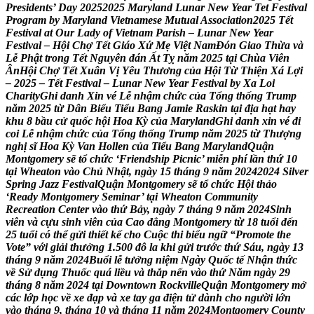
P
r
e
s
i
d
e
n
t
s
’
D
a
y
2
0
2
5
2
0
2
5
M
a
r
y
l
a
n
d
L
u
n
a
r
N
e
w
Y
e
a
r
T
e
t
F
e
s
t
i
v
a
l
P
r
o
g
r
a
m
b
y
M
a
r
y
l
a
n
d
V
i
e
t
n
a
m
e
s
e
M
u
t
u
a
l
A
s
s
o
c
i
a
t
i
o
n
2
0
2
5
T
ế
t
F
e
s
t
i
v
a
l
a
t
O
u
r
L
a
d
y
o
f
V
i
e
t
n
a
m
P
a
r
i
s
h
–
L
u
n
a
r
N
e
w
Y
e
a
r
F
e
s
t
i
v
a
l
–
H
ộ
i
C
h
ợ
T
ế
t
G
i
á
o
X
ứ
M
ẹ
V
i
ệ
t
N
a
m
Đ
ó
n
G
i
a
o
T
h
ừ
a
v
à
L
ễ
P
h
ậ
t
t
r
o
n
g
T
ế
t
N
g
u
y
ê
n
đ
á
n
Ấ
t
T
ỵ
n
ă
m
2
0
2
5
t
ạ
i
C
h
ù
a
V
i
ê
n
Â
n
H
ộ
i
C
h
ợ
T
ế
t
X
u
â
n
V
ị
Y
ê
u
T
h
ư
ơ
n
g
c
ủ
a
H
ộ
i
T
ừ
T
h
i
ệ
n
X
á
L
ợ
i
–
2
0
2
5
–
T
ế
t
F
e
s
t
i
v
a
l
–
L
u
n
a
r
N
e
w
Y
e
a
r
F
e
s
t
i
v
a
l
b
y
X
a
L
o
i
C
h
a
r
i
t
y
G
h
i
d
a
n
h
X
i
n
v
é
L
ễ
n
h
ậ
m
c
h
ứ
c
c
ủ
a
T
ổ
n
g
t
h
ố
n
g
T
r
u
m
p
n
ă
m
2
0
2
5
t
ừ
D
â
n
B
i
ể
u
T
i
ể
u
B
a
n
g
J
a
m
i
e
R
a
s
k
i
n
t
ạ
i
đ
ị
a
h
ạ
t
h
a
y
k
h
u
8
b
ầ
u
c
ử
q
u
ố
c
h
ộ
i
H
o
a
K
ỳ
c
ủ
a
M
a
r
y
l
a
n
d
G
h
i
d
a
n
h
x
i
n
v
é
đ
i
c
o
i
L
ễ
n
h
ậ
m
c
h
ứ
c
c
ủ
a
T
ổ
n
g
t
h
ố
n
g
T
r
u
m
p
n
ă
m
2
0
2
5
t
ừ
T
h
ư
ợ
n
g
n
g
h
ị
s
ĩ
H
o
a
K
ỳ
V
a
n
H
o
l
l
e
n
c
ủ
a
T
i
ể
u
B
a
n
g
M
a
r
y
l
a
n
d
Q
u
ậ
n
M
o
n
t
g
o
m
e
r
y
s
ẽ
t
ổ
c
h
ứ
c
‘
F
r
i
e
n
d
s
h
i
p
P
i
c
n
i
c
’
m
i
ễ
n
p
h
í
l
ầ
n
t
h
ứ
1
0
t
ạ
i
W
h
e
a
t
o
n
v
à
o
C
h
ủ
N
h
ậ
t
,
n
g
à
y
1
5
t
h
á
n
g
9
n
ă
m
2
0
2
4
2
0
2
4
S
i
l
v
e
r
S
p
r
i
n
g
J
a
z
z
F
e
s
t
i
v
a
l
Q
u
ậ
n
M
o
n
t
g
o
m
e
r
y
s
ẽ
t
ổ
c
h
ứ
c
H
ộ
i
t
h
ả
o
‘
R
e
a
d
y
M
o
n
t
g
o
m
e
r
y
S
e
m
i
n
a
r
’
t
ạ
i
W
h
e
a
t
o
n
C
o
m
m
u
n
i
t
y
R
e
c
r
e
a
t
i
o
n
C
e
n
t
e
r
v
à
o
t
h
ứ
B
ả
y
,
n
g
à
y
7
t
h
á
n
g
9
n
ă
m
2
0
2
4
S
i
n
h
v
i
ê
n
v
à
c
ự
u
s
i
n
h
v
i
ê
n
c
ủ
a
C
a
o
đ
ẳ
n
g
M
o
n
t
g
o
m
e
r
y
t
ừ
1
8
t
u
ổ
i
đ
ế
n
2
5
t
u
ổ
i
c
ó
t
h
ể
g
ử
i
t
h
i
ế
t
k
ế
c
h
o
C
u
ộ
c
t
h
i
b
i
ể
u
n
g
ữ
“
P
r
o
m
o
t
e
t
h
e
V
o
t
e
”
v
ớ
i
g
i
ả
i
t
h
ư
ở
n
g
1
.
5
0
0
đ
ô
l
a
k
h
i
g
ử
i
t
r
ư
ớ
c
t
h
ứ
S
á
u
,
n
g
à
y
1
3
t
h
á
n
g
9
n
ă
m
2
0
2
4
B
u
ổ
i
l
ễ
t
ư
ở
n
g
n
i
ệ
m
N
g
à
y
Q
u
ố
c
t
ế
N
h
ậ
n
t
h
ứ
c
v
ề
S
ử
d
ụ
n
g
T
h
u
ố
c
q
u
á
l
i
ề
u
v
à
t
h
ắ
p
n
ế
n
v
à
o
t
h
ứ
N
ă
m
n
g
à
y
2
9
t
h
á
n
g
8
n
ă
m
2
0
2
4
t
ạ
i
D
o
w
n
t
o
w
n
R
o
c
k
v
i
l
l
e
Q
u
ậ
n
M
o
n
t
g
o
m
e
r
y
m
ở
c
á
c
l
ớ
p
h
ọ
c
v
ề
x
e
đ
ạ
p
v
à
x
e
t
a
y
g
a
đ
i
ệ
n
t
ử
d
à
n
h
c
h
o
n
g
ư
ờ
i
l
ớ
n
v
à
o
t
h
á
n
g
9
,
t
h
á
n
g
1
0
v
à
t
h
á
n
g
1
1
n
ă
m
2
0
2
4
M
o
n
t
g
o
m
e
r
y
C
o
u
n
t
y