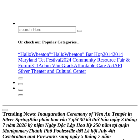
Search
for:
Or check our Popular Categories...
“HalloWheaton”
“HalloWheaton” Bar Hop
2014
2014
Maryland Tet Festival
2024 Community Resource Fair &
Forum
311
Adam Văn Grack
Affordable Care Act
AFI
Silver Theater and Cultural Center
Trending News:
I
n
a
u
g
u
r
a
t
i
o
n
C
e
r
e
m
o
n
y
o
f
V
i
e
n
A
n
T
e
m
p
l
e
i
n
S
i
l
v
e
r
S
p
r
i
n
g
B
ắ
n
p
h
á
o
h
o
a
v
à
o
7
g
i
ờ
3
0
t
ố
i
t
h
ứ
S
á
u
n
g
à
y
3
t
h
á
n
g
7
n
ă
m
2
0
2
6
k
ỷ
n
i
ệ
m
N
g
à
y
Đ
ộ
c
L
ậ
p
H
o
a
K
ỳ
2
5
0
n
ă
m
t
ạ
i
q
u
ậ
n
M
o
n
t
g
o
m
e
r
y
T
h
à
n
h
P
h
ố
P
o
o
l
e
s
v
i
l
l
e
d
ờ
i
L
ễ
h
ộ
i
J
u
l
y
4
t
h
C
e
l
e
b
r
a
t
i
o
n
a
n
d
F
i
r
e
w
o
r
k
s
s
a
n
g
n
g
à
y
5
t
h
á
n
g
7
n
ă
m