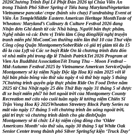
2
0
2
6
C
h
ư
ơ
n
g
T
r
ì
n
h
Đ
ạ
i
L
ễ
P
h
ậ
t
Đ
ả
n
2
0
2
6
t
ạ
i
C
h
ù
a
V
i
ê
n
Â
n
t
r
o
n
g
T
h
à
n
h
P
h
ố
S
i
l
v
e
r
S
p
r
i
n
g
ở
T
i
ể
u
b
a
n
g
M
a
r
y
l
a
n
d
V
e
g
e
t
a
r
i
a
n
V
i
e
t
n
a
m
e
s
e
p
a
n
c
a
k
e
/
c
r
e
p
e
(
b
á
n
h
x
è
o
c
h
a
y
)
F
u
n
d
r
a
i
s
i
n
g
E
v
e
n
t
a
t
V
i
ê
n
Â
n
T
e
m
p
l
e
M
i
d
d
l
e
E
a
s
t
e
r
n
A
m
e
r
i
c
a
n
H
e
r
i
t
a
g
e
M
o
n
t
h
T
a
s
t
e
o
f
W
h
e
a
t
o
n
:
M
a
r
y
l
a
n
d
’
s
C
u
l
i
n
a
r
y
&
C
u
l
t
u
r
e
F
e
s
t
i
v
a
l
2
0
2
6
đ
a
n
g
N
h
ậ
n
đ
ơ
n
G
h
i
d
a
n
h
t
ừ
c
á
c
N
h
à
h
à
n
g
,
N
g
ư
ờ
i
b
á
n
t
h
ự
c
p
h
ẩ
m
,
N
g
h
ệ
n
h
â
n
v
à
c
á
c
Đ
ơ
n
v
ị
T
r
i
ể
n
l
ã
m
C
ộ
n
g
đ
ồ
n
g
H
ộ
i
n
g
h
ị
t
r
u
y
ệ
n
t
r
a
n
h
m
i
ễ
n
p
h
í
M
o
C
o
m
C
o
n
t
h
ư
ờ
n
g
n
i
ê
n
l
ầ
n
t
h
ứ
1
0
c
ủ
a
T
h
ư
v
i
ệ
n
C
ô
n
g
c
ộ
n
g
Q
u
ậ
n
M
o
n
t
g
o
m
e
r
y
S
o
b
e
r
R
i
d
e
c
ó
g
i
á
t
r
ị
g
i
ả
m
t
ố
i
đ
a
1
5
đ
ô
l
a
c
ủ
a
L
y
f
t
v
à
C
á
c
x
e
b
u
ý
t
R
i
d
e
O
n
l
à
c
h
ư
ơ
n
g
t
r
ì
n
h
đ
ư
a
đ
ó
n
v
ề
n
h
à
m
i
ễ
n
p
h
í
t
r
o
n
g
d
ị
p
l
ễ
T
h
á
n
h
P
a
t
r
i
c
k
T
e
t
2
0
2
6
P
r
o
g
r
a
m
a
t
V
i
e
n
A
n
B
u
d
d
h
i
s
t
A
s
s
o
c
i
a
t
i
o
n
T
ế
t
T
r
u
n
g
T
h
u
–
M
o
o
n
F
e
s
t
i
v
a
l
–
M
i
d
-
A
u
t
u
m
n
F
e
s
t
i
v
a
l
2
0
2
5
b
y
V
i
e
t
n
a
m
e
s
e
A
m
e
r
i
c
a
n
S
e
r
v
i
c
e
Q
u
ậ
n
M
o
n
t
g
o
m
e
r
y
s
ẽ
k
ỷ
n
i
ệ
m
N
g
à
y
Đ
ộ
c
l
ậ
p
H
o
a
K
ỳ
n
ă
m
2
0
2
5
v
ớ
i
l
ễ
h
ộ
i
b
ắ
n
p
h
á
o
b
ô
n
g
v
à
o
t
h
ứ
s
á
u
n
g
à
y
4
v
à
t
h
ứ
b
ả
y
n
g
à
y
5
t
h
á
n
g
7
C
h
ư
ơ
n
g
t
r
ì
n
h
q
u
y
ê
n
g
ó
p
t
h
ự
c
p
h
ẩ
m
R
i
d
e
O
n
F
o
o
d
D
r
i
v
e
n
ă
m
2
0
2
5
t
ừ
C
h
ủ
N
h
ậ
t
n
g
à
y
2
5
đ
ế
n
T
h
ứ
B
ả
y
n
g
à
y
3
1
t
h
á
n
g
5
s
ẽ
đ
ư
ợ
c
đ
i
x
e
b
u
ý
t
m
i
ễ
n
p
h
í
7
h
ồ
b
ơ
i
n
g
o
à
i
t
r
ờ
i
c
ủ
a
M
o
n
t
g
o
m
e
r
y
C
o
u
n
t
y
R
e
c
r
e
a
t
i
o
n
m
ở
c
ử
a
v
à
o
c
u
ố
i
t
u
ầ
n
n
g
à
y
l
ễ
t
ư
ở
n
g
n
i
ệ
m
C
h
i
ế
n
S
ĩ
T
r
ậ
n
V
o
n
g
H
o
a
K
ỳ
2
0
2
5
W
h
e
a
t
o
n
S
t
r
e
e
t
e
r
y
B
l
o
c
k
P
a
r
t
y
S
e
r
i
e
s
r
a
m
ắ
t
v
à
o
n
g
à
y
1
7
t
h
á
n
g
5
v
ớ
i
c
h
ư
ơ
n
g
t
r
ì
n
h
ă
n
u
ố
n
g
n
g
o
à
i
t
r
ờ
i
,
g
i
ả
i
t
r
í
t
r
ự
c
v
à
c
h
ư
ơ
n
g
t
r
ì
n
h
d
à
n
h
c
h
o
g
i
a
đ
ì
n
h
Q
u
ậ
n
M
o
n
t
g
o
m
e
r
y
s
ẽ
t
ổ
c
h
ứ
c
L
ễ
k
ỷ
n
i
ệ
m
c
ộ
n
g
đ
ồ
n
g
c
h
o
‘
O
l
d
e
r
A
m
e
r
i
c
a
n
s
M
o
n
t
h
’
v
à
o
t
h
ứ
s
á
u
,
n
g
à
y
3
0
t
h
á
n
g
5
t
ạ
i
W
h
i
t
e
O
a
k
S
e
n
i
o
r
C
e
n
t
e
r
t
r
o
n
g
t
h
à
n
h
p
h
ố
S
i
l
v
e
r
S
p
r
i
n
g
S
ự
k
i
ệ
n
‘
T
r
u
c
k
D
a
y
’