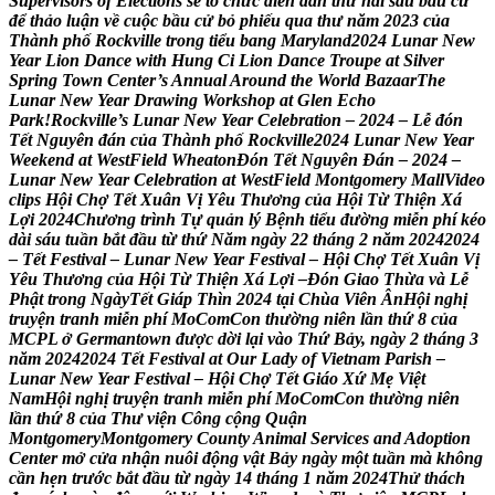
S
u
p
e
r
v
i
s
o
r
s
o
f
E
l
e
c
t
i
o
n
s
s
ẽ
t
ổ
c
h
ứ
c
d
i
ễ
n
đ
à
n
t
h
ứ
h
a
i
s
a
u
b
ầ
u
c
ử
đ
ể
t
h
ả
o
l
u
ậ
n
v
ề
c
u
ộ
c
b
ầ
u
c
ử
b
ỏ
p
h
i
ế
u
q
u
a
t
h
ư
n
ă
m
2
0
2
3
c
ủ
a
T
h
à
n
h
p
h
ố
R
o
c
k
v
i
l
l
e
t
r
o
n
g
t
i
ể
u
b
a
n
g
M
a
r
y
l
a
n
d
2
0
2
4
L
u
n
a
r
N
e
w
Y
e
a
r
L
i
o
n
D
a
n
c
e
w
i
t
h
H
u
n
g
C
i
L
i
o
n
D
a
n
c
e
T
r
o
u
p
e
a
t
S
i
l
v
e
r
S
p
r
i
n
g
T
o
w
n
C
e
n
t
e
r
’
s
A
n
n
u
a
l
A
r
o
u
n
d
t
h
e
W
o
r
l
d
B
a
z
a
a
r
T
h
e
L
u
n
a
r
N
e
w
Y
e
a
r
D
r
a
w
i
n
g
W
o
r
k
s
h
o
p
a
t
G
l
e
n
E
c
h
o
P
a
r
k
!
R
o
c
k
v
i
l
l
e
’
s
L
u
n
a
r
N
e
w
Y
e
a
r
C
e
l
e
b
r
a
t
i
o
n
–
2
0
2
4
–
L
ễ
đ
ó
n
T
ế
t
N
g
u
y
ê
n
đ
á
n
c
ủ
a
T
h
à
n
h
p
h
ố
R
o
c
k
v
i
l
l
e
2
0
2
4
L
u
n
a
r
N
e
w
Y
e
a
r
W
e
e
k
e
n
d
a
t
W
e
s
t
F
i
e
l
d
W
h
e
a
t
o
n
Đ
ó
n
T
ế
t
N
g
u
y
ê
n
Đ
á
n
–
2
0
2
4
–
L
u
n
a
r
N
e
w
Y
e
a
r
C
e
l
e
b
r
a
t
i
o
n
a
t
W
e
s
t
F
i
e
l
d
M
o
n
t
g
o
m
e
r
y
M
a
l
l
V
i
d
e
o
c
l
i
p
s
H
ộ
i
C
h
ợ
T
ế
t
X
u
â
n
V
ị
Y
ê
u
T
h
ư
ơ
n
g
c
ủ
a
H
ộ
i
T
ừ
T
h
i
ệ
n
X
á
L
ợ
i
2
0
2
4
C
h
ư
ơ
n
g
t
r
ì
n
h
T
ự
q
u
ả
n
l
ý
B
ệ
n
h
t
i
ể
u
đ
ư
ờ
n
g
m
i
ễ
n
p
h
í
k
é
o
d
à
i
s
á
u
t
u
ầ
n
b
ắ
t
đ
ầ
u
t
ừ
t
h
ứ
N
ă
m
n
g
à
y
2
2
t
h
á
n
g
2
n
ă
m
2
0
2
4
2
0
2
4
–
T
ế
t
F
e
s
t
i
v
a
l
–
L
u
n
a
r
N
e
w
Y
e
a
r
F
e
s
t
i
v
a
l
–
H
ộ
i
C
h
ợ
T
ế
t
X
u
â
n
V
ị
Y
ê
u
T
h
ư
ơ
n
g
c
ủ
a
H
ộ
i
T
ừ
T
h
i
ệ
n
X
á
L
ợ
i
–
Đ
ó
n
G
i
a
o
T
h
ừ
a
v
à
L
ễ
P
h
ậ
t
t
r
o
n
g
N
g
à
y
T
ế
t
G
i
a
p
T
h
i
n
2
0
2
4
t
ạ
i
C
h
ù
a
V
i
ê
n
Â
n
H
ộ
i
n
g
h
ị
t
r
u
y
ệ
n
t
r
a
n
h
m
i
ễ
n
p
h
í
M
o
C
o
m
C
o
n
t
h
ư
ờ
n
g
n
i
ê
n
l
ầ
n
t
h
ứ
8
c
ủ
a
M
C
P
L
ở
G
e
r
m
a
n
t
o
w
n
đ
ư
ợ
c
d
ờ
i
l
ạ
i
v
à
o
T
h
ứ
B
ả
y
,
n
g
à
y
2
t
h
á
n
g
3
n
ă
m
2
0
2
4
2
0
2
4
T
ế
t
F
e
s
t
i
v
a
l
a
t
O
u
r
L
a
d
y
o
f
V
i
e
t
n
a
m
P
a
r
i
s
h
–
L
u
n
a
r
N
e
w
Y
e
a
r
F
e
s
t
i
v
a
l
–
H
ộ
i
C
h
ợ
T
ế
t
G
i
á
o
X
ứ
M
ẹ
V
i
ệ
t
N
a
m
H
ộ
i
n
g
h
ị
t
r
u
y
ệ
n
t
r
a
n
h
m
i
ễ
n
p
h
í
M
o
C
o
m
C
o
n
t
h
ư
ờ
n
g
n
i
ê
n
l
ầ
n
t
h
ứ
8
c
ủ
a
T
h
ư
v
i
ệ
n
C
ô
n
g
c
ộ
n
g
Q
u
ậ
n
M
o
n
t
g
o
m
e
r
y
M
o
n
t
g
o
m
e
r
y
C
o
u
n
t
y
A
n
i
m
a
l
S
e
r
v
i
c
e
s
a
n
d
A
d
o
p
t
i
o
n
C
e
n
t
e
r
m
ở
c
ử
a
n
h
ậ
n
n
u
ô
i
đ
ộ
n
g
v
ậ
t
B
ả
y
n
g
à
y
m
ộ
t
t
u
ầ
n
m
à
k
h
ô
n
g
c
ầ
n
h
ẹ
n
t
r
ư
ớ
c
b
ắ
t
đ
ầ
u
t
ừ
n
g
à
y
1
4
t
h
á
n
g
1
n
ă
m
2
0
2
4
T
h
ử
t
h
á
c
h