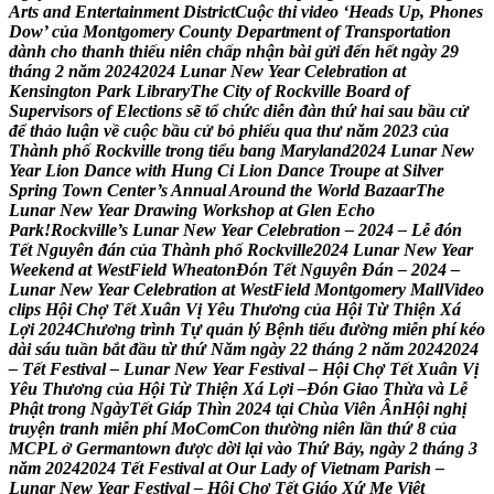
A
r
t
s
a
n
d
E
n
t
e
r
t
a
i
n
m
e
n
t
D
i
s
t
r
i
c
t
C
u
ộ
c
t
h
i
v
i
d
e
o
‘
H
e
a
d
s
U
p
,
P
h
o
n
e
s
D
o
w
’
c
ủ
a
M
o
n
t
g
o
m
e
r
y
C
o
u
n
t
y
D
e
p
a
r
t
m
e
n
t
o
f
T
r
a
n
s
p
o
r
t
a
t
i
o
n
d
à
n
h
c
h
o
t
h
a
n
h
t
h
i
ế
u
n
i
ê
n
c
h
ấ
p
n
h
ậ
n
b
à
i
g
ử
i
đ
ế
n
h
ế
t
n
g
à
y
2
9
t
h
á
n
g
2
n
ă
m
2
0
2
4
2
0
2
4
L
u
n
a
r
N
e
w
Y
e
a
r
C
e
l
e
b
r
a
t
i
o
n
a
t
K
e
n
s
i
n
g
t
o
n
P
a
r
k
L
i
b
r
a
r
y
T
h
e
C
i
t
y
o
f
R
o
c
k
v
i
l
l
e
B
o
a
r
d
o
f
S
u
p
e
r
v
i
s
o
r
s
o
f
E
l
e
c
t
i
o
n
s
s
ẽ
t
ổ
c
h
ứ
c
d
i
ễ
n
đ
à
n
t
h
ứ
h
a
i
s
a
u
b
ầ
u
c
ử
đ
ể
t
h
ả
o
l
u
ậ
n
v
ề
c
u
ộ
c
b
ầ
u
c
ử
b
ỏ
p
h
i
ế
u
q
u
a
t
h
ư
n
ă
m
2
0
2
3
c
ủ
a
T
h
à
n
h
p
h
ố
R
o
c
k
v
i
l
l
e
t
r
o
n
g
t
i
ể
u
b
a
n
g
M
a
r
y
l
a
n
d
2
0
2
4
L
u
n
a
r
N
e
w
Y
e
a
r
L
i
o
n
D
a
n
c
e
w
i
t
h
H
u
n
g
C
i
L
i
o
n
D
a
n
c
e
T
r
o
u
p
e
a
t
S
i
l
v
e
r
S
p
r
i
n
g
T
o
w
n
C
e
n
t
e
r
’
s
A
n
n
u
a
l
A
r
o
u
n
d
t
h
e
W
o
r
l
d
B
a
z
a
a
r
T
h
e
L
u
n
a
r
N
e
w
Y
e
a
r
D
r
a
w
i
n
g
W
o
r
k
s
h
o
p
a
t
G
l
e
n
E
c
h
o
P
a
r
k
!
R
o
c
k
v
i
l
l
e
’
s
L
u
n
a
r
N
e
w
Y
e
a
r
C
e
l
e
b
r
a
t
i
o
n
–
2
0
2
4
–
L
ễ
đ
ó
n
T
ế
t
N
g
u
y
ê
n
đ
á
n
c
ủ
a
T
h
à
n
h
p
h
ố
R
o
c
k
v
i
l
l
e
2
0
2
4
L
u
n
a
r
N
e
w
Y
e
a
r
W
e
e
k
e
n
d
a
t
W
e
s
t
F
i
e
l
d
W
h
e
a
t
o
n
Đ
ó
n
T
ế
t
N
g
u
y
ê
n
Đ
á
n
–
2
0
2
4
–
L
u
n
a
r
N
e
w
Y
e
a
r
C
e
l
e
b
r
a
t
i
o
n
a
t
W
e
s
t
F
i
e
l
d
M
o
n
t
g
o
m
e
r
y
M
a
l
l
V
i
d
e
o
c
l
i
p
s
H
ộ
i
C
h
ợ
T
ế
t
X
u
â
n
V
ị
Y
ê
u
T
h
ư
ơ
n
g
c
ủ
a
H
ộ
i
T
ừ
T
h
i
ệ
n
X
á
L
ợ
i
2
0
2
4
C
h
ư
ơ
n
g
t
r
ì
n
h
T
ự
q
u
ả
n
l
ý
B
ệ
n
h
t
i
ể
u
đ
ư
ờ
n
g
m
i
ễ
n
p
h
í
k
é
o
d
à
i
s
á
u
t
u
ầ
n
b
ắ
t
đ
ầ
u
t
ừ
t
h
ứ
N
ă
m
n
g
à
y
2
2
t
h
á
n
g
2
n
ă
m
2
0
2
4
2
0
2
4
–
T
ế
t
F
e
s
t
i
v
a
l
–
L
u
n
a
r
N
e
w
Y
e
a
r
F
e
s
t
i
v
a
l
–
H
ộ
i
C
h
ợ
T
ế
t
X
u
â
n
V
ị
Y
ê
u
T
h
ư
ơ
n
g
c
ủ
a
H
ộ
i
T
ừ
T
h
i
ệ
n
X
á
L
ợ
i
–
Đ
ó
n
G
i
a
o
T
h
ừ
a
v
à
L
ễ
P
h
ậ
t
t
r
o
n
g
N
g
à
y
T
ế
t
G
i
a
p
T
h
i
n
2
0
2
4
t
ạ
i
C
h
ù
a
V
i
ê
n
Â
n
H
ộ
i
n
g
h
ị
t
r
u
y
ệ
n
t
r
a
n
h
m
i
ễ
n
p
h
í
M
o
C
o
m
C
o
n
t
h
ư
ờ
n
g
n
i
ê
n
l
ầ
n
t
h
ứ
8
c
ủ
a
M
C
P
L
ở
G
e
r
m
a
n
t
o
w
n
đ
ư
ợ
c
d
ờ
i
l
ạ
i
v
à
o
T
h
ứ
B
ả
y
,
n
g
à
y
2
t
h
á
n
g
3
n
ă
m
2
0
2
4
2
0
2
4
T
ế
t
F
e
s
t
i
v
a
l
a
t
O
u
r
L
a
d
y
o
f
V
i
e
t
n
a
m
P
a
r
i
s
h
–
L
u
n
a
r
N
e
w
Y
e
a
r
F
e
s
t
i
v
a
l
–
H
ộ
i
C
h
ợ
T
ế
t
G
i
á
o
X
ứ
M
ẹ
V
i
ệ
t