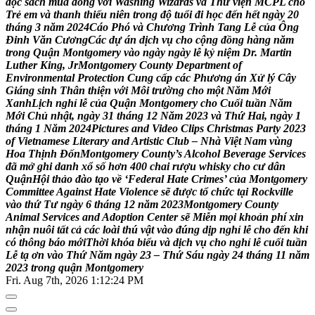
đ
ọ
c
s
á
c
h
m
ù
a
đ
ô
n
g
v
ớ
i
W
a
s
h
i
n
g
W
i
z
a
r
d
s
v
à
T
h
ư
v
i
ệ
n
M
C
P
L
c
h
o
T
r
ẻ
e
m
v
à
t
h
a
n
h
t
h
i
ế
u
n
i
ê
n
t
r
o
n
g
đ
ộ
t
u
ổ
i
đ
i
h
ọ
c
đ
ế
n
h
ế
t
n
g
à
y
2
0
t
h
á
n
g
3
n
ă
m
2
0
2
4
C
á
o
P
h
ó
v
à
C
h
ư
ơ
n
g
T
r
ì
n
h
T
a
n
g
L
ễ
c
ủ
a
Ô
n
g
Đ
i
n
h
V
ă
n
C
ư
ơ
n
g
C
á
c
d
ự
á
n
d
ị
c
h
v
ụ
c
h
o
c
ộ
n
g
đ
ồ
n
g
h
à
n
g
n
ă
m
t
r
o
n
g
Q
u
ậ
n
M
o
n
t
g
o
m
e
r
y
v
à
o
n
g
à
y
n
g
à
y
l
ễ
k
ỷ
n
i
ệ
m
D
r
.
M
a
r
t
i
n
L
u
t
h
e
r
K
i
n
g
,
J
r
M
o
n
t
g
o
m
e
r
y
C
o
u
n
t
y
D
e
p
a
r
t
m
e
n
t
o
f
E
n
v
i
r
o
n
m
e
n
t
a
l
P
r
o
t
e
c
t
i
o
n
C
u
n
g
c
ấ
p
c
á
c
P
h
ư
ơ
n
g
á
n
X
ử
l
ý
C
â
y
G
i
á
n
g
s
i
n
h
T
h
â
n
t
h
i
ệ
n
v
ớ
i
M
ô
i
t
r
ư
ờ
n
g
c
h
o
m
ộ
t
N
ă
m
M
ớ
i
X
a
n
h
L
ị
c
h
n
g
h
ỉ
l
ễ
c
ủ
a
Q
u
ậ
n
M
o
n
t
g
o
m
e
r
y
c
h
o
C
u
ố
i
t
u
ầ
n
N
ă
m
M
ớ
i
C
h
ủ
n
h
ậ
t
,
n
g
à
y
3
1
t
h
á
n
g
1
2
N
ă
m
2
0
2
3
v
à
T
h
ứ
H
a
i
,
n
g
à
y
1
t
h
á
n
g
1
N
ă
m
2
0
2
4
P
i
c
t
u
r
e
s
a
n
d
V
i
d
e
o
C
l
i
p
s
C
h
r
i
s
t
m
a
s
P
a
r
t
y
2
0
2
3
o
f
V
i
e
t
n
a
m
e
s
e
L
i
t
e
r
a
r
y
a
n
d
A
r
t
i
s
t
i
c
C
l
u
b
–
N
h
à
V
i
ệ
t
N
a
m
v
ù
n
g
H
o
a
T
h
ị
n
h
Đ
ố
n
M
o
n
t
g
o
m
e
r
y
C
o
u
n
t
y
’
s
A
l
c
o
h
o
l
B
e
v
e
r
a
g
e
S
e
r
v
i
c
e
s
đ
ã
m
ở
g
h
i
d
a
n
h
x
ổ
s
ố
h
ơ
n
4
0
0
c
h
a
i
r
ư
ợ
u
w
h
i
s
k
y
c
h
o
c
ư
d
â
n
Q
u
ậ
n
H
ộ
i
t
h
ả
o
đ
à
o
t
ạ
o
v
ề
‘
F
e
d
e
r
a
l
H
a
t
e
C
r
i
m
e
s
’
c
ủ
a
M
o
n
t
g
o
m
e
r
y
C
o
m
m
i
t
t
e
e
A
g
a
i
n
s
t
H
a
t
e
V
i
o
l
e
n
c
e
s
ẽ
đ
ư
ợ
c
t
ổ
c
h
ứ
c
t
ạ
i
R
o
c
k
v
i
l
l
e
v
à
o
t
h
ứ
T
ư
n
g
à
y
6
t
h
á
n
g
1
2
n
ă
m
2
0
2
3
M
o
n
t
g
o
m
e
r
y
C
o
u
n
t
y
A
n
i
m
a
l
S
e
r
v
i
c
e
s
a
n
d
A
d
o
p
t
i
o
n
C
e
n
t
e
r
s
ẽ
M
i
ễ
n
m
ọ
i
k
h
o
ả
n
p
h
í
x
i
n
n
h
ậ
n
n
u
ô
i
t
ấ
t
c
ả
c
á
c
l
o
à
i
t
h
ú
v
ậ
t
v
à
o
đ
ú
n
g
d
ị
p
n
g
h
ỉ
l
ễ
c
h
o
đ
ế
n
k
h
i
c
ó
t
h
ô
n
g
b
á
o
m
ớ
i
T
h
ờ
i
k
h
ó
a
b
i
ể
u
v
à
d
ị
c
h
v
ụ
c
h
o
n
g
h
ỉ
l
ễ
c
u
ố
i
t
u
ầ
n
L
ễ
t
ạ
ơ
n
v
à
o
T
h
ứ
N
ă
m
n
g
à
y
2
3
–
T
h
ứ
S
á
u
n
g
à
y
2
4
t
h
á
n
g
1
1
n
ă
m
2
0
2
3
t
r
o
n
g
q
u
ậ
n
M
o
n
t
g
o
m
e
r
y
Fri. Aug 7th, 2026
1:12:25 PM