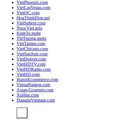
VietPhoenix.com
VietLasVegas.com
VietOC.com
HoaThinhDon.net
VietSphere.com
NuocViet.info
KinhTe.mobi
ThiTruong.mobi
VietTampa.com
VietChicago.com
VietSanJose.com
VietDenver.com
VietHDTV.com
VietHDRadio.com
VietHD.com
HanoiEcommerce.com
VirtualSaigon.com
Asian-Gourmet.com
XuHue.com
DanangVietnam.com