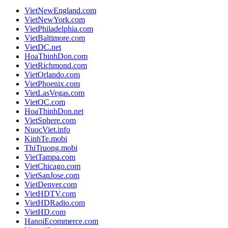
VietNewEngland.com
VietNewYork.com
VietPhiladelphia.com
VietBaltimore.com
VietDC.net
HoaThinhDon.com
VietRichmond.com
VietOrlando.com
VietPhoenix.com
VietLasVegas.com
VietOC.com
HoaThinhDon.net
VietSphere.com
NuocViet.info
KinhTe.mobi
ThiTruong.mobi
VietTampa.com
VietChicago.com
VietSanJose.com
VietDenver.com
VietHDTV.com
VietHDRadio.com
VietHD.com
HanoiEcommerce.com