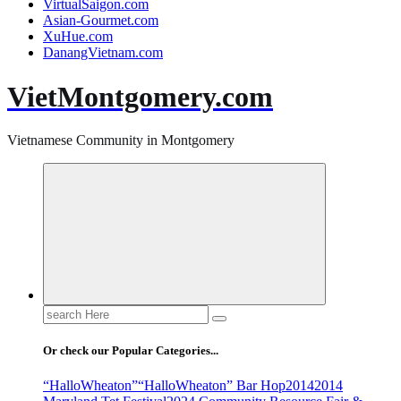
VirtualSaigon.com
Asian-Gourmet.com
XuHue.com
DanangVietnam.com
VietMontgomery.com
Vietnamese Community in Montgomery
Search
for:
Or check our Popular Categories...
“HalloWheaton”
“HalloWheaton” Bar Hop
2014
2014