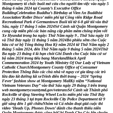
M
o
n
t
g
o
m
e
r
y
t
ổ
c
h
ứ
c
b
u
ổ
i
m
ở
c
ử
a
c
h
o
n
g
ư
ờ
i
t
ì
m
v
i
ệ
c
v
à
o
n
g
à
y
5
t
h
á
n
g
6
n
ă
m
2
0
2
4
t
ạ
i
C
o
u
n
t
y
’
s
E
x
e
c
u
t
i
v
e
O
f
f
i
c
e
B
u
i
l
d
i
n
g
C
e
l
e
b
r
a
t
i
o
n
B
u
d
d
h
a
’
s
B
i
r
t
h
d
a
y
a
t
V
i
e
n
A
n
B
u
d
d
h
i
s
t
A
s
s
o
c
i
a
t
i
o
n
‘
R
o
l
l
e
r
D
i
s
c
o
’
m
i
ễ
n
p
h
í
t
ạ
i
C
ô
n
g
v
i
ê
n
R
i
d
g
e
R
o
a
d
R
e
c
r
e
a
t
i
o
n
a
l
P
a
r
k
ở
G
e
r
m
a
n
t
o
w
n
B
u
ổ
i
t
ố
i
t
ừ
6
-
8
g
i
ờ
t
ố
i
v
à
o
t
h
ứ
S
á
u
,
n
g
à
y
1
7
t
h
á
n
g
5
n
ă
m
2
0
2
4
S
ở
C
ả
n
h
s
á
t
Q
u
ậ
n
M
o
n
t
g
o
m
e
r
y
c
u
n
g
c
ấ
p
m
i
ễ
n
p
h
í
c
á
c
b
ả
n
n
â
n
g
c
ấ
p
p
h
ầ
n
m
ề
m
c
h
ố
n
g
t
r
ộ
m
v
ớ
i
X
e
H
y
u
n
d
a
i
t
r
o
n
g
b
a
n
g
à
y
:
T
h
ứ
N
ă
m
n
g
à
y
9
,
T
h
ứ
S
á
u
n
g
à
y
1
0
v
à
T
h
ứ
B
ả
y
n
g
à
y
1
1
t
h
á
n
g
5
n
ă
m
2
0
2
4
B
ỏ
p
h
i
ế
u
s
ớ
m
c
h
o
C
u
ộ
c
b
ầ
u
c
ử
s
ơ
b
ộ
T
ổ
n
g
t
h
ố
n
g
H
o
a
K
ỳ
n
ă
m
2
0
2
4
t
ừ
T
h
ứ
N
ă
m
n
g
à
y
2
t
h
á
n
g
5
n
ă
m
2
0
2
4
,
đ
ế
n
T
h
ứ
N
ă
m
n
g
à
y
9
t
h
á
n
g
5
n
ă
m
2
0
2
4
T
h
ứ
B
a
n
g
à
y
2
3
t
h
á
n
g
4
l
à
h
ạ
n
c
h
ó
t
G
h
i
D
a
n
h
c
h
o
C
u
ộ
c
b
ầ
u
c
ử
s
ơ
b
ộ
n
ă
m
2
0
2
4
t
r
o
n
g
t
i
ể
u
b
a
n
g
M
a
r
y
l
a
n
d
B
l
a
c
k
A
p
r
i
l
C
o
m
m
e
m
o
r
a
t
i
o
n
2
0
2
4
b
y
Y
o
u
t
h
M
i
n
i
s
t
r
y
O
f
O
u
r
L
a
d
y
o
f
V
i
e
t
n
a
m
C
a
t
h
o
l
i
c
C
h
u
r
c
h
M
o
n
t
g
o
m
e
r
y
C
o
u
n
t
y
O
f
f
i
c
e
o
f
C
o
n
s
u
m
e
r
P
r
o
t
e
c
t
i
o
n
T
h
ô
n
g
B
á
o
c
á
c
c
h
ủ
n
h
à
v
ề
n
g
u
y
c
ơ
g
i
a
t
ă
n
g
c
á
c
t
r
ò
l
ừ
a
đ
ả
o
l
á
t
đ
ư
ờ
n
g
l
á
i
x
e
T
r
ì
n
h
d
i
ễ
n
t
h
ờ
i
t
r
a
n
g
–
2
0
2
4
‘
S
p
r
i
n
g
F
e
v
e
r
’
f
a
s
h
i
o
n
s
h
o
w
a
t
M
o
n
t
g
o
m
e
r
y
M
a
l
l
K
ỷ
n
i
ệ
m
“
N
a
t
i
o
n
a
l
V
i
e
t
n
a
m
V
e
t
e
r
a
n
s
D
a
y
”
v
à
o
t
h
ứ
S
á
u
n
g
à
y
2
9
t
h
á
n
g
3
t
r
ê
n
t
r
a
n
g
w
e
b
m
o
n
t
g
o
m
e
r
y
c
o
u
n
t
y
m
d
.
g
o
v
/
v
e
t
e
r
a
n
s
S
ở
C
ả
n
h
s
á
t
T
h
à
n
h
p
h
ố
R
o
c
k
v
i
l
l
e
s
ẽ
t
ặ
n
g
S
t
e
e
r
i
n
g
W
h
e
e
l
L
o
c
k
s
m
i
ễ
n
p
h
í
v
à
o
T
h
ứ
B
ả
y
n
g
à
y
2
3
t
h
á
n
g
3
t
ạ
i
t
r
ạ
m
R
o
c
k
v
i
l
l
e
C
i
t
y
P
o
l
i
c
e
D
e
p
a
r
t
m
e
n
t
t
ừ
9
g
i
ờ
s
á
n
g
đ
ế
n
1
g
i
ờ
c
h
i
ề
u
N
h
ó
m
v
à
C
á
n
h
â
n
đ
o
ạ
t
g
i
ả
i
c
u
ộ
c
t
h
i
v
i
d
e
o
‘
H
e
a
d
s
U
p
,
P
h
o
n
e
s
D
o
w
n
’
d
à
n
h
c
h
o
t
h
a
n
h
t
h
i
ế
u
n
i
ê
n
Q
u
ậ
n
M
o
n
t
g
o
m
e
r
y
đ
ư
ợ
c
c
ô
n
g
b
ố
G
h
i
D
a
n
h
C
h
o
C
á
c
l
ớ
p
c
h
u
ẩ
n