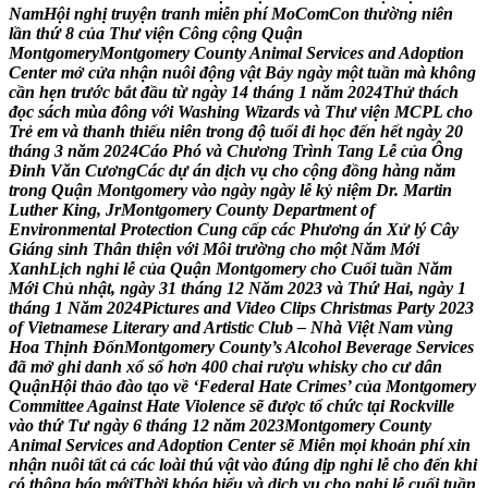
N
a
m
H
ộ
i
n
g
h
ị
t
r
u
y
ệ
n
t
r
a
n
h
m
i
ễ
n
p
h
í
M
o
C
o
m
C
o
n
t
h
ư
ờ
n
g
n
i
ê
n
l
ầ
n
t
h
ứ
8
c
ủ
a
T
h
ư
v
i
ệ
n
C
ô
n
g
c
ộ
n
g
Q
u
ậ
n
M
o
n
t
g
o
m
e
r
y
M
o
n
t
g
o
m
e
r
y
C
o
u
n
t
y
A
n
i
m
a
l
S
e
r
v
i
c
e
s
a
n
d
A
d
o
p
t
i
o
n
C
e
n
t
e
r
m
ở
c
ử
a
n
h
ậ
n
n
u
ô
i
đ
ộ
n
g
v
ậ
t
B
ả
y
n
g
à
y
m
ộ
t
t
u
ầ
n
m
à
k
h
ô
n
g
c
ầ
n
h
ẹ
n
t
r
ư
ớ
c
b
ắ
t
đ
ầ
u
t
ừ
n
g
à
y
1
4
t
h
á
n
g
1
n
ă
m
2
0
2
4
T
h
ử
t
h
á
c
h
đ
ọ
c
s
á
c
h
m
ù
a
đ
ô
n
g
v
ớ
i
W
a
s
h
i
n
g
W
i
z
a
r
d
s
v
à
T
h
ư
v
i
ệ
n
M
C
P
L
c
h
o
T
r
ẻ
e
m
v
à
t
h
a
n
h
t
h
i
ế
u
n
i
ê
n
t
r
o
n
g
đ
ộ
t
u
ổ
i
đ
i
h
ọ
c
đ
ế
n
h
ế
t
n
g
à
y
2
0
t
h
á
n
g
3
n
ă
m
2
0
2
4
C
á
o
P
h
ó
v
à
C
h
ư
ơ
n
g
T
r
ì
n
h
T
a
n
g
L
ễ
c
ủ
a
Ô
n
g
Đ
i
n
h
V
ă
n
C
ư
ơ
n
g
C
á
c
d
ự
á
n
d
ị
c
h
v
ụ
c
h
o
c
ộ
n
g
đ
ồ
n
g
h
à
n
g
n
ă
m
t
r
o
n
g
Q
u
ậ
n
M
o
n
t
g
o
m
e
r
y
v
à
o
n
g
à
y
n
g
à
y
l
ễ
k
ỷ
n
i
ệ
m
D
r
.
M
a
r
t
i
n
L
u
t
h
e
r
K
i
n
g
,
J
r
M
o
n
t
g
o
m
e
r
y
C
o
u
n
t
y
D
e
p
a
r
t
m
e
n
t
o
f
E
n
v
i
r
o
n
m
e
n
t
a
l
P
r
o
t
e
c
t
i
o
n
C
u
n
g
c
ấ
p
c
á
c
P
h
ư
ơ
n
g
á
n
X
ử
l
ý
C
â
y
G
i
á
n
g
s
i
n
h
T
h
â
n
t
h
i
ệ
n
v
ớ
i
M
ô
i
t
r
ư
ờ
n
g
c
h
o
m
ộ
t
N
ă
m
M
ớ
i
X
a
n
h
L
ị
c
h
n
g
h
ỉ
l
ễ
c
ủ
a
Q
u
ậ
n
M
o
n
t
g
o
m
e
r
y
c
h
o
C
u
ố
i
t
u
ầ
n
N
ă
m
M
ớ
i
C
h
ủ
n
h
ậ
t
,
n
g
à
y
3
1
t
h
á
n
g
1
2
N
ă
m
2
0
2
3
v
à
T
h
ứ
H
a
i
,
n
g
à
y
1
t
h
á
n
g
1
N
ă
m
2
0
2
4
P
i
c
t
u
r
e
s
a
n
d
V
i
d
e
o
C
l
i
p
s
C
h
r
i
s
t
m
a
s
P
a
r
t
y
2
0
2
3
o
f
V
i
e
t
n
a
m
e
s
e
L
i
t
e
r
a
r
y
a
n
d
A
r
t
i
s
t
i
c
C
l
u
b
–
N
h
à
V
i
ệ
t
N
a
m
v
ù
n
g
H
o
a
T
h
ị
n
h
Đ
ố
n
M
o
n
t
g
o
m
e
r
y
C
o
u
n
t
y
’
s
A
l
c
o
h
o
l
B
e
v
e
r
a
g
e
S
e
r
v
i
c
e
s
đ
ã
m
ở
g
h
i
d
a
n
h
x
ổ
s
ố
h
ơ
n
4
0
0
c
h
a
i
r
ư
ợ
u
w
h
i
s
k
y
c
h
o
c
ư
d
â
n
Q
u
ậ
n
H
ộ
i
t
h
ả
o
đ
à
o
t
ạ
o
v
ề
‘
F
e
d
e
r
a
l
H
a
t
e
C
r
i
m
e
s
’
c
ủ
a
M
o
n
t
g
o
m
e
r
y
C
o
m
m
i
t
t
e
e
A
g
a
i
n
s
t
H
a
t
e
V
i
o
l
e
n
c
e
s
ẽ
đ
ư
ợ
c
t
ổ
c
h
ứ
c
t
ạ
i
R
o
c
k
v
i
l
l
e
v
à
o
t
h
ứ
T
ư
n
g
à
y
6
t
h
á
n
g
1
2
n
ă
m
2
0
2
3
M
o
n
t
g
o
m
e
r
y
C
o
u
n
t
y
A
n
i
m
a
l
S
e
r
v
i
c
e
s
a
n
d
A
d
o
p
t
i
o
n
C
e
n
t
e
r
s
ẽ
M
i
ễ
n
m
ọ
i
k
h
o
ả
n
p
h
í
x
i
n
n
h
ậ
n
n
u
ô
i
t
ấ
t
c
ả
c
á
c
l
o
à
i
t
h
ú
v
ậ
t
v
à
o
đ
ú
n
g
d
ị
p
n
g
h
ỉ
l
ễ
c
h
o
đ
ế
n
k
h
i
c
ó
t
h
ô
n
g
b
á
o
m
ớ
i
T
h
ờ
i
k
h
ó
a
b
i
ể
u
v
à
d
ị
c
h
v
ụ
c
h
o
n
g
h
ỉ
l
ễ
c
u
ố
i
t
u
ầ
n