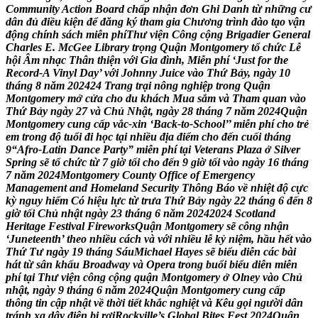
C
o
m
m
u
n
i
t
y
A
c
t
i
o
n
B
o
a
r
d
c
h
ấ
p
n
h
ậ
n
đ
ơ
n
G
h
i
D
a
n
h
t
ừ
n
h
ữ
n
g
c
ư
d
â
n
đ
ủ
đ
i
ề
u
k
i
ệ
n
đ
ể
đ
ă
n
g
k
ý
t
h
a
m
g
i
a
C
h
ư
ơ
n
g
t
r
ì
n
h
đ
à
o
t
ạ
o
v
ậ
n
đ
ộ
n
g
c
h
í
n
h
s
á
c
h
m
i
ễ
n
p
h
í
T
h
ư
v
i
ệ
n
C
ô
n
g
c
ộ
n
g
B
r
i
g
a
d
i
e
r
G
e
n
e
r
a
l
C
h
a
r
l
e
s
E
.
M
c
G
e
e
L
i
b
r
a
r
y
t
r
ọ
n
g
Q
u
ậ
n
M
o
n
t
g
o
m
e
r
y
t
ổ
c
h
ứ
c
L
ễ
h
ộ
i
Â
m
n
h
ạ
c
T
h
â
n
t
h
i
ệ
n
v
ớ
i
G
i
a
đ
ì
n
h
,
M
i
ễ
n
p
h
í
‘
J
u
s
t
f
o
r
t
h
e
R
e
c
o
r
d
-
A
V
i
n
y
l
D
a
y
’
v
ớ
i
J
o
h
n
n
y
J
u
i
c
e
v
à
o
T
h
ứ
B
ả
y
,
n
g
à
y
1
0
t
h
á
n
g
8
n
ă
m
2
0
2
4
2
4
T
r
a
n
g
t
r
ạ
i
n
ô
n
g
n
g
h
i
ệ
p
t
r
o
n
g
Q
u
ậ
n
M
o
n
t
g
o
m
e
r
y
m
ở
c
ử
a
c
h
o
d
u
k
h
á
c
h
M
u
a
s
ắ
m
v
à
T
h
a
m
q
u
a
n
v
à
o
T
h
ứ
B
ả
y
n
g
à
y
2
7
v
à
C
h
ủ
N
h
ậ
t
,
n
g
à
y
2
8
t
h
á
n
g
7
n
ă
m
2
0
2
4
Q
u
ậ
n
M
o
n
t
g
o
m
e
r
y
c
u
n
g
c
ấ
p
v
ắ
c
-
x
i
n
‘
B
a
c
k
-
t
o
-
S
c
h
o
o
l
’
’
m
i
ễ
n
p
h
í
c
h
o
t
r
ẻ
e
m
t
r
o
n
g
đ
ộ
t
u
ổ
i
đ
i
h
ọ
c
t
ạ
i
n
h
i
ề
u
đ
ị
a
đ
i
ể
m
c
h
o
đ
ế
n
c
u
ố
i
t
h
á
n
g
9
“
A
f
r
o
-
L
a
t
i
n
D
a
n
c
e
P
a
r
t
y
”
m
i
ễ
n
p
h
í
t
ạ
i
V
e
t
e
r
a
n
s
P
l
a
z
a
ở
S
i
l
v
e
r
S
p
r
i
n
g
s
ẽ
t
ổ
c
h
ứ
c
t
ừ
7
g
i
ờ
t
ố
i
c
h
o
đ
ế
n
9
g
i
ờ
t
ố
i
v
à
o
n
g
à
y
1
6
t
h
á
n
g
7
n
ă
m
2
0
2
4
M
o
n
t
g
o
m
e
r
y
C
o
u
n
t
y
O
f
f
i
c
e
o
f
E
m
e
r
g
e
n
c
y
M
a
n
a
g
e
m
e
n
t
a
n
d
H
o
m
e
l
a
n
d
S
e
c
u
r
i
t
y
T
h
ô
n
g
B
á
o
v
ề
n
h
i
ệ
t
đ
ộ
c
ự
c
k
ỳ
n
g
u
y
h
i
ể
m
C
ó
h
i
ệ
u
l
ự
c
t
ừ
t
r
ư
a
T
h
ứ
B
ả
y
n
g
à
y
2
2
t
h
á
n
g
6
đ
ế
n
8
g
i
ờ
t
ố
i
C
h
ủ
n
h
ậ
t
n
g
à
y
2
3
t
h
á
n
g
6
n
ă
m
2
0
2
4
2
0
2
4
S
c
o
t
l
a
n
d
H
e
r
i
t
a
g
e
F
e
s
t
i
v
a
l
F
i
r
e
w
o
r
k
s
Q
u
ậ
n
M
o
n
t
g
o
m
e
r
y
s
ẽ
c
ô
n
g
n
h
ậ
n
‘
J
u
n
e
t
e
e
n
t
h
’
t
h
e
o
n
h
i
ề
u
c
á
c
h
v
à
v
ớ
i
n
h
i
ề
u
l
ễ
k
ỷ
n
i
ệ
m
,
h
ầ
u
h
ế
t
v
à
o
T
h
ứ
T
ư
n
g
à
y
1
9
t
h
á
n
g
S
á
u
M
i
c
h
a
e
l
H
a
y
e
s
s
ẽ
b
i
ể
u
d
i
ễ
n
c
á
c
b
à
i
h
á
t
t
ừ
s
â
n
k
h
ấ
u
B
r
o
a
d
w
a
y
v
à
O
p
e
r
a
t
r
o
n
g
b
u
ổ
i
b
i
ể
u
d
i
ễ
n
m
i
ễ
n
p
h
í
t
ạ
i
T
h
ư
v
i
ệ
n
c
ô
n
g
c
ộ
n
g
q
u
ậ
n
M
o
n
t
g
o
m
e
r
y
ở
O
l
n
e
y
v
à
o
C
h
ủ
n
h
ậ
t
,
n
g
à
y
9
t
h
á
n
g
6
n
ă
m
2
0
2
4
Q
u
ậ
n
M
o
n
t
g
o
m
e
r
y
c
u
n
g
c
ấ
p
t
h
ô
n
g
t
i
n
c
ậ
p
n
h
ậ
t
v
ề
t
h
ờ
i
t
i
ế
t
k
h
ắ
c
n
g
h
i
ệ
t
v
à
K
ê
u
g
ọ
i
n
g
ư
ờ
i
d
â
n
t
r
á
n
h
x
a
d
â
y
đ
i
ệ
n
b
ị
r
ơ
i
R
o
c
k
v
i
l
l
e
’
s
G
l
o
b
a
l
B
i
t
e
s
F
e
s
t
2
0
2
4
Q
u
ậ
n