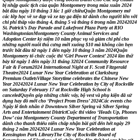
b
ị
n
h
ậ
p
q
u
ố
c
t
ị
c
h
c
ủ
a
q
u
ậ
n
M
o
n
t
g
o
m
e
r
y
t
r
o
n
g
m
ù
a
x
u
â
n
2
0
2
4
b
ắ
t
đ
ầ
u
n
g
à
y
1
0
t
h
á
n
g
3
l
ú
c
1
g
i
ờ
c
h
i
ề
u
Q
u
ậ
n
M
o
n
t
g
o
m
e
r
y
m
ở
c
á
c
l
ớ
p
h
ọ
c
v
ề
x
e
đ
ạ
p
v
à
x
e
t
a
y
g
a
đ
i
ệ
n
t
ử
d
à
n
h
c
h
o
n
g
ư
ờ
i
l
ớ
n
v
ớ
i
c
h
i
p
h
í
t
h
ấ
p
v
à
o
t
h
á
n
g
4
,
t
h
á
n
g
5
v
à
t
h
á
n
g
6
t
r
o
n
g
n
ă
m
2
0
2
4
2
0
2
4
S
t
.
P
a
t
r
i
c
k
’
s
D
a
y
P
a
r
a
d
e
a
n
d
L
a
k
e
f
r
o
n
t
P
l
a
z
a
P
a
r
t
y
a
t
R
I
O
W
a
s
h
i
n
g
t
o
n
i
a
n
M
o
n
t
g
o
m
e
r
y
C
o
u
n
t
y
A
n
i
m
a
l
S
e
r
v
i
c
e
s
a
n
d
A
d
o
p
t
i
o
n
C
e
n
t
e
r
k
ỷ
n
i
ệ
m
1
0
n
ă
m
p
h
ụ
c
v
ụ
v
à
g
i
ả
m
c
h
i
p
h
í
c
h
o
n
h
ữ
n
g
n
g
ư
ờ
i
n
u
ô
i
t
h
ú
c
ư
n
g
m
ớ
i
x
u
ố
n
g
$
1
0
m
à
k
h
ô
n
g
c
ầ
n
h
ẹ
n
t
r
ư
ớ
c
b
ắ
t
đ
ầ
u
t
ừ
n
g
à
y
1
đ
ế
n
n
g
à
y
1
0
t
h
á
n
g
3
n
ă
m
2
0
2
4
Q
u
ậ
n
M
o
n
t
g
o
m
e
r
y
t
ổ
c
h
ứ
c
c
u
ộ
c
t
h
i
‘
G
i
r
l
P
o
w
e
r
C
o
n
t
e
s
t
’
2
0
2
4
l
ầ
n
t
h
ứ
b
ả
y
t
ừ
n
g
à
y
1
đ
ế
n
n
g
à
y
3
1
t
h
á
n
g
3
2
0
2
4
C
o
m
m
u
n
i
t
y
R
e
s
o
u
r
c
e
F
a
i
r
&
F
o
r
u
m
2
0
2
4
I
n
t
e
r
n
a
t
i
o
n
a
l
N
i
g
h
t
a
t
F
.
S
c
o
t
t
F
i
t
z
g
e
r
a
l
d
T
h
e
a
t
r
e
2
0
2
4
L
u
n
a
r
N
e
w
Y
e
a
r
C
e
l
e
b
r
a
t
i
o
n
a
t
C
l
a
r
k
s
b
u
r
g
P
r
e
m
i
u
m
O
u
t
l
e
t
s
V
i
l
l
a
g
e
S
t
o
r
y
t
i
m
e
c
e
l
e
b
r
a
t
e
s
t
h
e
C
h
i
n
e
s
e
N
e
w
Y
e
a
r
2
0
2
4
2
0
2
4
L
u
n
a
r
N
e
w
Y
e
a
r
C
e
l
e
b
r
a
t
i
o
n
b
y
C
i
t
y
o
f
R
o
c
k
v
i
l
l
e
o
n
S
a
t
u
r
d
a
y
F
e
b
r
u
a
r
y
1
7
a
t
R
o
c
k
v
i
l
l
e
H
i
g
h
S
c
h
o
o
l
i
s
c
a
n
c
e
l
e
d
Q
u
y
ê
n
g
ó
p
n
h
ữ
n
g
c
h
i
ế
c
v
á
y
,
b
ộ
v
e
s
t
v
à
p
h
ụ
k
i
ệ
n
đ
ã
s
ử
d
ụ
n
g
h
a
y
đ
ồ
m
ớ
i
c
h
o
‘
P
r
o
j
e
c
t
P
r
o
m
D
r
e
s
s
’
2
0
2
4
C
á
c
e
v
e
n
t
s
c
h
o
N
g
à
y
l
ễ
t
ì
n
h
n
h
â
n
ở
D
o
w
n
t
o
w
n
S
i
l
v
e
r
S
p
r
i
n
g
v
à
S
i
l
v
e
r
S
p
r
i
n
g
A
r
t
s
a
n
d
E
n
t
e
r
t
a
i
n
m
e
n
t
D
i
s
t
r
i
c
t
C
u
ộ
c
t
h
i
v
i
d
e
o
‘
H
e
a
d
s
U
p
,
P
h
o
n
e
s
D
o
w
’
c
ủ
a
M
o
n
t
g
o
m
e
r
y
C
o
u
n
t
y
D
e
p
a
r
t
m
e
n
t
o
f
T
r
a
n
s
p
o
r
t
a
t
i
o
n
d
à
n
h
c
h
o
t
h
a
n
h
t
h
i
ế
u
n
i
ê
n
c
h
ấ
p
n
h
ậ
n
b
à
i
g
ử
i
đ
ế
n
h
ế
t
n
g
à
y
2
9
t
h
á
n
g
2
n
ă
m
2
0
2
4
2
0
2
4
L
u
n
a
r
N
e
w
Y
e
a
r
C
e
l
e
b
r
a
t
i
o
n
a
t
K
e
n
s
i
n
g
t
o
n
P
a
r
k
L
i
b
r
a
r
y
T
h
e
C
i
t
y
o
f
R
o
c
k
v
i
l
l
e
B
o
a
r
d
o
f