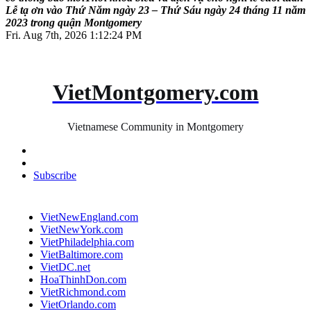
L
ễ
t
ạ
ơ
n
v
à
o
T
h
ứ
N
ă
m
n
g
à
y
2
3
–
T
h
ứ
S
á
u
n
g
à
y
2
4
t
h
á
n
g
1
1
n
ă
m
2
0
2
3
t
r
o
n
g
q
u
ậ
n
M
o
n
t
g
o
m
e
r
y
Fri. Aug 7th, 2026
1:12:25 PM
VietMontgomery.com
Vietnamese Community in Montgomery
Subscribe
VietNewEngland.com
VietNewYork.com
VietPhiladelphia.com
VietBaltimore.com
VietDC.net
HoaThinhDon.com
VietRichmond.com
VietOrlando.com