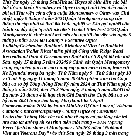
T
h
ứ
T
ư
n
g
à
y
1
9
t
h
á
n
g
S
á
u
M
i
c
h
a
e
l
H
a
y
e
s
s
ẽ
b
i
ể
u
d
i
ễ
n
c
á
c
b
à
i
h
á
t
t
ừ
s
â
n
k
h
ấ
u
B
r
o
a
d
w
a
y
v
à
O
p
e
r
a
t
r
o
n
g
b
u
ổ
i
b
i
ể
u
d
i
ễ
n
m
i
ễ
n
p
h
í
t
ạ
i
T
h
ư
v
i
ệ
n
c
ô
n
g
c
ộ
n
g
q
u
ậ
n
M
o
n
t
g
o
m
e
r
y
ở
O
l
n
e
y
v
à
o
C
h
ủ
n
h
ậ
t
,
n
g
à
y
9
t
h
á
n
g
6
n
ă
m
2
0
2
4
Q
u
ậ
n
M
o
n
t
g
o
m
e
r
y
c
u
n
g
c
ấ
p
t
h
ô
n
g
t
i
n
c
ậ
p
n
h
ậ
t
v
ề
t
h
ờ
i
t
i
ế
t
k
h
ắ
c
n
g
h
i
ệ
t
v
à
K
ê
u
g
ọ
i
n
g
ư
ờ
i
d
â
n
t
r
á
n
h
x
a
d
â
y
đ
i
ệ
n
b
ị
r
ơ
i
R
o
c
k
v
i
l
l
e
’
s
G
l
o
b
a
l
B
i
t
e
s
F
e
s
t
2
0
2
4
Q
u
ậ
n
M
o
n
t
g
o
m
e
r
y
t
ổ
c
h
ứ
c
b
u
ổ
i
m
ở
c
ử
a
c
h
o
n
g
ư
ờ
i
t
ì
m
v
i
ệ
c
v
à
o
n
g
à
y
5
t
h
á
n
g
6
n
ă
m
2
0
2
4
t
ạ
i
C
o
u
n
t
y
’
s
E
x
e
c
u
t
i
v
e
O
f
f
i
c
e
B
u
i
l
d
i
n
g
C
e
l
e
b
r
a
t
i
o
n
B
u
d
d
h
a
’
s
B
i
r
t
h
d
a
y
a
t
V
i
e
n
A
n
B
u
d
d
h
i
s
t
A
s
s
o
c
i
a
t
i
o
n
‘
R
o
l
l
e
r
D
i
s
c
o
’
m
i
ễ
n
p
h
í
t
ạ
i
C
ô
n
g
v
i
ê
n
R
i
d
g
e
R
o
a
d
R
e
c
r
e
a
t
i
o
n
a
l
P
a
r
k
ở
G
e
r
m
a
n
t
o
w
n
B
u
ổ
i
t
ố
i
t
ừ
6
-
8
g
i
ờ
t
ố
i
v
à
o
t
h
ứ
S
á
u
,
n
g
à
y
1
7
t
h
á
n
g
5
n
ă
m
2
0
2
4
S
ở
C
ả
n
h
s
á
t
Q
u
ậ
n
M
o
n
t
g
o
m
e
r
y
c
u
n
g
c
ấ
p
m
i
ễ
n
p
h
í
c
á
c
b
ả
n
n
â
n
g
c
ấ
p
p
h
ầ
n
m
ề
m
c
h
ố
n
g
t
r
ộ
m
v
ớ
i
X
e
H
y
u
n
d
a
i
t
r
o
n
g
b
a
n
g
à
y
:
T
h
ứ
N
ă
m
n
g
à
y
9
,
T
h
ứ
S
á
u
n
g
à
y
1
0
v
à
T
h
ứ
B
ả
y
n
g
à
y
1
1
t
h
á
n
g
5
n
ă
m
2
0
2
4
B
ỏ
p
h
i
ế
u
s
ớ
m
c
h
o
C
u
ộ
c
b
ầ
u
c
ử
s
ơ
b
ộ
T
ổ
n
g
t
h
ố
n
g
H
o
a
K
ỳ
n
ă
m
2
0
2
4
t
ừ
T
h
ứ
N
ă
m
n
g
à
y
2
t
h
á
n
g
5
n
ă
m
2
0
2
4
,
đ
ế
n
T
h
ứ
N
ă
m
n
g
à
y
9
t
h
á
n
g
5
n
ă
m
2
0
2
4
T
h
ứ
B
a
n
g
à
y
2
3
t
h
á
n
g
4
l
à
h
ạ
n
c
h
ó
t
G
h
i
D
a
n
h
c
h
o
C
u
ộ
c
b
ầ
u
c
ử
s
ơ
b
ộ
n
ă
m
2
0
2
4
t
r
o
n
g
t
i
ể
u
b
a
n
g
M
a
r
y
l
a
n
d
B
l
a
c
k
A
p
r
i
l
C
o
m
m
e
m
o
r
a
t
i
o
n
2
0
2
4
b
y
Y
o
u
t
h
M
i
n
i
s
t
r
y
O
f
O
u
r
L
a
d
y
o
f
V
i
e
t
n
a
m
C
a
t
h
o
l
i
c
C
h
u
r
c
h
M
o
n
t
g
o
m
e
r
y
C
o
u
n
t
y
O
f
f
i
c
e
o
f
C
o
n
s
u
m
e
r
P
r
o
t
e
c
t
i
o
n
T
h
ô
n
g
B
á
o
c
á
c
c
h
ủ
n
h
à
v
ề
n
g
u
y
c
ơ
g
i
a
t
ă
n
g
c
á
c
t
r
ò
l
ừ
a
đ
ả
o
l
á
t
đ
ư
ờ
n
g
l
á
i
x
e
T
r
ì
n
h
d
i
ễ
n
t
h
ờ
i
t
r
a
n
g
–
2
0
2
4
‘
S
p
r
i
n
g
F
e
v
e
r
’
f
a
s
h
i
o
n
s
h
o
w
a
t
M
o
n
t
g
o
m
e
r
y
M
a
l
l
K
ỷ
n
i
ệ
m
“
N
a
t
i
o
n
a
l
V
i
e
t
n
a
m
V
e
t
e
r
a
n
s
D
a
y
”
v
à
o
t
h
ứ
S
á
u
n
g
à
y
2
9
t
h
á
n
g
3
t
r
ê
n
t
r
a
n
g