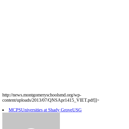
http://news.montgomeryschoolsmd.org/wp-
content/uploads/2013/07/QNSApr1415_VIET.pdf]]>
MCPS
Universities at Shady Grove
USG