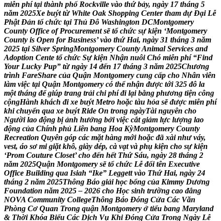
m
i
ễ
n
p
h
í
t
ạ
i
t
h
à
n
h
p
h
ố
R
o
c
k
v
i
l
l
e
v
à
o
t
h
ứ
b
ả
y
,
n
g
à
y
1
7
t
h
á
n
g
5
n
ă
m
2
0
2
5
X
e
b
u
ý
t
t
ừ
W
h
i
t
e
O
a
k
S
h
o
p
p
i
n
g
C
e
n
t
e
r
t
h
a
m
d
ự
Đ
ạ
i
L
ễ
P
h
ậ
t
Đ
ả
n
t
ổ
c
h
ứ
c
t
ạ
i
T
h
ủ
Đ
ô
W
a
s
h
i
n
g
t
o
n
D
C
M
o
n
t
g
o
m
e
r
y
C
o
u
n
t
y
O
f
f
i
c
e
o
f
P
r
o
c
u
r
e
m
e
n
t
s
ẽ
t
ổ
c
h
ứ
c
s
ự
k
i
ệ
n
‘
M
o
n
t
g
o
m
e
r
y
C
o
u
n
t
y
i
s
O
p
e
n
f
o
r
B
u
s
i
n
e
s
s
’
v
à
o
t
h
ứ
H
a
i
,
n
g
à
y
3
1
t
h
á
n
g
3
n
ă
m
2
0
2
5
t
ạ
i
S
i
l
v
e
r
S
p
r
i
n
g
M
o
n
t
g
o
m
e
r
y
C
o
u
n
t
y
A
n
i
m
a
l
S
e
r
v
i
c
e
s
a
n
d
A
d
o
p
t
i
o
n
C
e
n
t
e
t
ổ
c
h
ứ
c
S
ự
k
i
ệ
n
N
h
ậ
n
n
u
ô
i
C
h
ó
m
i
ễ
n
p
h
í
“
F
i
n
d
Y
o
u
r
L
u
c
k
y
P
u
p
”
t
ừ
n
g
à
y
1
4
đ
ế
n
1
7
t
h
á
n
g
3
n
ă
m
2
0
2
5
C
h
ư
ơ
n
g
t
r
ì
n
h
F
a
r
e
S
h
a
r
e
c
ủ
a
Q
u
ậ
n
M
o
n
t
g
o
m
e
r
y
c
u
n
g
c
ấ
p
c
h
o
N
h
â
n
v
i
ê
n
l
à
m
v
i
ệ
c
t
ạ
i
Q
u
ậ
n
M
o
n
t
g
o
m
e
r
y
c
ó
t
h
ể
n
h
ậ
n
đ
ư
ợ
c
t
ớ
i
3
2
5
đ
ô
l
a
m
ộ
t
t
h
á
n
g
đ
ể
g
i
ú
p
t
r
a
n
g
t
r
ả
i
c
h
i
p
h
í
đ
i
l
ạ
i
b
ằ
n
g
p
h
ư
ơ
n
g
t
i
ệ
n
c
ô
n
g
c
ộ
n
g
H
à
n
h
k
h
á
c
h
đ
i
x
e
b
u
ý
t
M
e
t
r
o
h
o
ặ
c
t
à
u
h
ỏ
a
s
ẽ
đ
ư
ợ
c
m
i
ễ
n
p
h
í
k
h
i
c
h
u
y
ể
n
q
u
a
x
e
b
u
ý
t
R
i
d
e
O
n
t
r
o
n
g
n
g
à
y
T
à
i
n
g
u
y
ê
n
c
h
o
N
g
ư
ờ
i
l
a
o
đ
ộ
n
g
b
ị
ả
n
h
h
ư
ở
n
g
b
ở
i
v
i
ệ
c
c
ắ
t
g
i
ả
m
l
ự
c
l
ư
ợ
n
g
l
a
o
đ
ộ
n
g
c
ủ
a
C
h
í
n
h
p
h
ủ
L
i
ê
n
b
a
n
g
H
o
a
K
ỳ
M
o
n
t
g
o
m
e
r
y
C
o
u
n
t
y
R
e
c
r
e
a
t
i
o
n
Q
u
y
ê
n
g
ó
p
c
á
c
m
ặ
t
h
à
n
g
m
ớ
i
h
o
ặ
c
đ
ã
x
à
i
n
h
ư
v
á
y
,
v
e
s
t
,
á
o
s
ơ
m
i
g
i
ặ
t
k
h
ô
,
g
i
à
y
d
é
p
,
c
à
v
ạ
t
v
à
p
h
ụ
k
i
ệ
n
c
h
o
s
ự
k
i
ệ
n
‘
P
r
o
m
C
o
u
t
u
r
e
C
l
o
s
e
t
’
c
h
o
đ
ế
n
h
ế
t
T
h
ứ
S
á
u
,
n
g
à
y
2
8
t
h
á
n
g
2
n
ă
m
2
0
2
5
Q
u
ậ
n
M
o
n
t
g
o
m
e
r
y
s
ẽ
t
ổ
c
h
ứ
c
L
ễ
đ
ổ
i
t
ê
n
E
x
e
c
u
t
i
v
e
O
f
f
i
c
e
B
u
i
l
d
i
n
g
q
u
a
I
s
i
a
h
“
I
k
e
”
L
e
g
g
e
t
t
v
à
o
T
h
ứ
H
a
i
,
n
g
à
y
2
4
t
h
á
n
g
2
n
ă
m
2
0
2
5
T
h
ô
n
g
B
á
o
g
i
ả
i
h
ọ
c
b
ổ
n
g
c
ủ
a
K
i
m
m
y
D
ư
ơ
n
g
F
o
u
n
d
a
t
i
o
n
n
ă
m
2
0
2
5
–
2
0
2
6
c
h
o
H
ọ
c
s
i
n
h
t
r
ư
ờ
n
g
c
a
o
đ
ẳ
n
g
N
O
V
A
C
o
m
m
u
n
i
t
y
C
o
l
l
e
g
e
T
h
ô
n
g
B
á
o
Đ
ó
n
g
C
ử
a
C
á
c
V
ă
n
P
h
ò
n
g
C
ơ
Q
u
a
n
T
r
o
n
g
q
u
ậ
n
M
o
n
t
g
o
m
e
r
y
ở
t
i
ể
u
b
a
n
g
M
a
r
y
l
a
n
d
&
T
h
ờ
i
K
h
ó
a
B
i
ể
u
C
á
c
D
ị
c
h
V
ụ
K
h
i
Đ
ó
n
g
C
ử
a
T
r
o
n
g
N
g
à
y
L
ễ