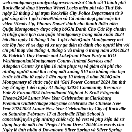
w
e
b
m
o
n
t
g
o
m
e
r
y
c
o
u
n
t
y
m
d
.
g
o
v
/
v
e
t
e
r
a
n
s
S
ở
C
ả
n
h
s
á
t
T
h
à
n
h
p
h
ố
R
o
c
k
v
i
l
l
e
s
ẽ
t
ặ
n
g
S
t
e
e
r
i
n
g
W
h
e
e
l
L
o
c
k
s
m
i
ễ
n
p
h
í
v
à
o
T
h
ứ
B
ả
y
n
g
à
y
2
3
t
h
á
n
g
3
t
ạ
i
t
r
ạ
m
R
o
c
k
v
i
l
l
e
C
i
t
y
P
o
l
i
c
e
D
e
p
a
r
t
m
e
n
t
t
ừ
9
g
i
ờ
s
á
n
g
đ
ế
n
1
g
i
ờ
c
h
i
ề
u
N
h
ó
m
v
à
C
á
n
h
â
n
đ
o
ạ
t
g
i
ả
i
c
u
ộ
c
t
h
i
v
i
d
e
o
‘
H
e
a
d
s
U
p
,
P
h
o
n
e
s
D
o
w
n
’
d
à
n
h
c
h
o
t
h
a
n
h
t
h
i
ế
u
n
i
ê
n
Q
u
ậ
n
M
o
n
t
g
o
m
e
r
y
đ
ư
ợ
c
c
ô
n
g
b
ố
G
h
i
D
a
n
h
C
h
o
C
á
c
l
ớ
p
c
h
u
ẩ
n
b
ị
n
h
ậ
p
q
u
ố
c
t
ị
c
h
c
ủ
a
q
u
ậ
n
M
o
n
t
g
o
m
e
r
y
t
r
o
n
g
m
ù
a
x
u
â
n
2
0
2
4
b
ắ
t
đ
ầ
u
n
g
à
y
1
0
t
h
á
n
g
3
l
ú
c
1
g
i
ờ
c
h
i
ề
u
Q
u
ậ
n
M
o
n
t
g
o
m
e
r
y
m
ở
c
á
c
l
ớ
p
h
ọ
c
v
ề
x
e
đ
ạ
p
v
à
x
e
t
a
y
g
a
đ
i
ệ
n
t
ử
d
à
n
h
c
h
o
n
g
ư
ờ
i
l
ớ
n
v
ớ
i
c
h
i
p
h
í
t
h
ấ
p
v
à
o
t
h
á
n
g
4
,
t
h
á
n
g
5
v
à
t
h
á
n
g
6
t
r
o
n
g
n
ă
m
2
0
2
4
2
0
2
4
S
t
.
P
a
t
r
i
c
k
’
s
D
a
y
P
a
r
a
d
e
a
n
d
L
a
k
e
f
r
o
n
t
P
l
a
z
a
P
a
r
t
y
a
t
R
I
O
W
a
s
h
i
n
g
t
o
n
i
a
n
M
o
n
t
g
o
m
e
r
y
C
o
u
n
t
y
A
n
i
m
a
l
S
e
r
v
i
c
e
s
a
n
d
A
d
o
p
t
i
o
n
C
e
n
t
e
r
k
ỷ
n
i
ệ
m
1
0
n
ă
m
p
h
ụ
c
v
ụ
v
à
g
i
ả
m
c
h
i
p
h
í
c
h
o
n
h
ữ
n
g
n
g
ư
ờ
i
n
u
ô
i
t
h
ú
c
ư
n
g
m
ớ
i
x
u
ố
n
g
$
1
0
m
à
k
h
ô
n
g
c
ầ
n
h
ẹ
n
t
r
ư
ớ
c
b
ắ
t
đ
ầ
u
t
ừ
n
g
à
y
1
đ
ế
n
n
g
à
y
1
0
t
h
á
n
g
3
n
ă
m
2
0
2
4
Q
u
ậ
n
M
o
n
t
g
o
m
e
r
y
t
ổ
c
h
ứ
c
c
u
ộ
c
t
h
i
‘
G
i
r
l
P
o
w
e
r
C
o
n
t
e
s
t
’
2
0
2
4
l
ầ
n
t
h
ứ
b
ả
y
t
ừ
n
g
à
y
1
đ
ế
n
n
g
à
y
3
1
t
h
á
n
g
3
2
0
2
4
C
o
m
m
u
n
i
t
y
R
e
s
o
u
r
c
e
F
a
i
r
&
F
o
r
u
m
2
0
2
4
I
n
t
e
r
n
a
t
i
o
n
a
l
N
i
g
h
t
a
t
F
.
S
c
o
t
t
F
i
t
z
g
e
r
a
l
d
T
h
e
a
t
r
e
2
0
2
4
L
u
n
a
r
N
e
w
Y
e
a
r
C
e
l
e
b
r
a
t
i
o
n
a
t
C
l
a
r
k
s
b
u
r
g
P
r
e
m
i
u
m
O
u
t
l
e
t
s
V
i
l
l
a
g
e
S
t
o
r
y
t
i
m
e
c
e
l
e
b
r
a
t
e
s
t
h
e
C
h
i
n
e
s
e
N
e
w
Y
e
a
r
2
0
2
4
2
0
2
4
L
u
n
a
r
N
e
w
Y
e
a
r
C
e
l
e
b
r
a
t
i
o
n
b
y
C
i
t
y
o
f
R
o
c
k
v
i
l
l
e
o
n
S
a
t
u
r
d
a
y
F
e
b
r
u
a
r
y
1
7
a
t
R
o
c
k
v
i
l
l
e
H
i
g
h
S
c
h
o
o
l
i
s
c
a
n
c
e
l
e
d
Q
u
y
ê
n
g
ó
p
n
h
ữ
n
g
c
h
i
ế
c
v
á
y
,
b
ộ
v
e
s
t
v
à
p
h
ụ
k
i
ệ
n
đ
ã
s
ử
d
ụ
n
g
h
a
y
đ
ồ
m
ớ
i
c
h
o
‘
P
r
o
j
e
c
t
P
r
o
m
D
r
e
s
s
’
2
0
2
4
C
á
c
e
v
e
n
t
s
c
h
o
N
g
à
y
l
ễ
t
ì
n
h
n
h
â
n
ở
D
o
w
n
t
o
w
n
S
i
l
v
e
r
S
p
r
i
n
g
v
à
S
i
l
v
e
r
S
p
r
i
n
g