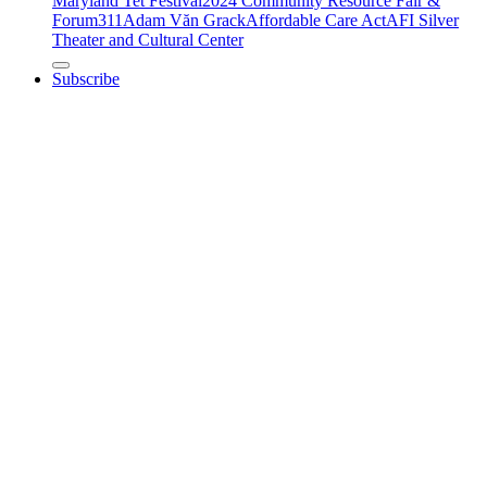
Maryland Tet Festival
2024 Community Resource Fair &
Forum
311
Adam Văn Grack
Affordable Care Act
AFI Silver
Theater and Cultural Center
Subscribe