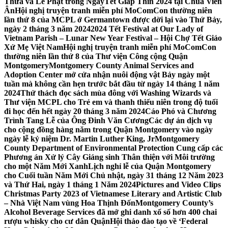
Thừa và Lễ Phật trong NgàyTết Giáp Thìn 2024 tại Chùa Viên
Ân
Hội nghị truyện tranh miễn phí MoComCon thường niên
lần thứ 8 của MCPL ở Germantown được dời lại vào Thứ Bảy,
ngày 2 tháng 3 năm 2024
2024 Tết Festival at Our Lady of
Vietnam Parish – Lunar New Year Festival – Hội Chợ Tết Giáo
Xứ Mẹ Việt Nam
Hội nghị truyện tranh miễn phí MoComCon
thường niên lần thứ 8 của Thư viện Công cộng Quận
Montgomery
Montgomery County Animal Services and
Adoption Center mở cửa nhận nuôi động vật Bảy ngày một
tuần mà không cần hẹn trước bắt đầu từ ngày 14 tháng 1 năm
2024
Thử thách đọc sách mùa đông với Washing Wizards và
Thư viện MCPL cho Trẻ em và thanh thiếu niên trong độ tuổi
đi học đến hết ngày 20 tháng 3 năm 2024
Cáo Phó và Chương
Trình Tang Lễ của Ông Đinh Văn Cương
Các dự án dịch vụ
cho cộng đồng hàng năm trong Quận Montgomery vào ngày
ngày lễ kỷ niệm Dr. Martin Luther King, Jr
Montgomery
County Department of Environmental Protection Cung cấp các
Phương án Xử lý Cây Giáng sinh Thân thiện với Môi trường
cho một Năm Mới Xanh
Lịch nghỉ lễ của Quận Montgomery
cho Cuối tuần Năm Mới Chủ nhật, ngày 31 tháng 12 Năm 2023
và Thứ Hai, ngày 1 tháng 1 Năm 2024
Pictures and Video Clips
Christmas Party 2023 of Vietnamese Literary and Artistic Club
– Nhà Việt Nam vùng Hoa Thịnh Đốn
Montgomery County’s
Alcohol Beverage Services đã mở ghi danh xổ số hơn 400 chai
rượu whisky cho cư dân Quận
Hội thảo đào tạo về ‘Federal