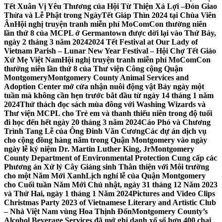
Tết Xuân Vị Yêu Thương của Hội Từ Thiện Xá Lợi –
Đón Giao
Thừa và Lễ Phật trong NgàyTết Giáp Thìn 2024 tại Chùa Viên
Ân
Hội nghị truyện tranh miễn phí MoComCon thường niên
lần thứ 8 của MCPL ở Germantown được dời lại vào Thứ Bảy,
ngày 2 tháng 3 năm 2024
2024 Tết Festival at Our Lady of
Vietnam Parish – Lunar New Year Festival – Hội Chợ Tết Giáo
Xứ Mẹ Việt Nam
Hội nghị truyện tranh miễn phí MoComCon
thường niên lần thứ 8 của Thư viện Công cộng Quận
Montgomery
Montgomery County Animal Services and
Adoption Center mở cửa nhận nuôi động vật Bảy ngày một
tuần mà không cần hẹn trước bắt đầu từ ngày 14 tháng 1 năm
2024
Thử thách đọc sách mùa đông với Washing Wizards và
Thư viện MCPL cho Trẻ em và thanh thiếu niên trong độ tuổi
đi học đến hết ngày 20 tháng 3 năm 2024
Cáo Phó và Chương
Trình Tang Lễ của Ông Đinh Văn Cương
Các dự án dịch vụ
cho cộng đồng hàng năm trong Quận Montgomery vào ngày
ngày lễ kỷ niệm Dr. Martin Luther King, Jr
Montgomery
County Department of Environmental Protection Cung cấp các
Phương án Xử lý Cây Giáng sinh Thân thiện với Môi trường
cho một Năm Mới Xanh
Lịch nghỉ lễ của Quận Montgomery
cho Cuối tuần Năm Mới Chủ nhật, ngày 31 tháng 12 Năm 2023
và Thứ Hai, ngày 1 tháng 1 Năm 2024
Pictures and Video Clips
Christmas Party 2023 of Vietnamese Literary and Artistic Club
– Nhà Việt Nam vùng Hoa Thịnh Đốn
Montgomery County’s
Alcohol Beverage Services đã mở ghi danh xổ số hơn 400 chai