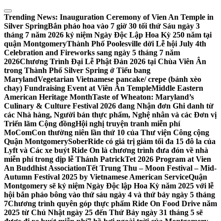
Skip
to
Trending News:
Inauguration Ceremony of Vien An Temple in
content
Silver Spring
Bắn pháo hoa vào 7 giờ 30 tối thứ Sáu ngày 3
tháng 7 năm 2026 kỷ niệm Ngày Độc Lập Hoa Kỳ 250 năm tại
quận Montgomery
Thành Phố Poolesville dời Lễ hội July 4th
Celebration and Fireworks sang ngày 5 tháng 7 năm
2026
Chương Trình Đại Lễ Phật Đản 2026 tại Chùa Viên Ân
trong Thành Phố Silver Spring ở Tiểu bang
Maryland
Vegetarian Vietnamese pancake/ crepe (bánh xèo
chay) Fundraising Event at Viên Ân Temple
Middle Eastern
American Heritage Month
Taste of Wheaton: Maryland’s
Culinary & Culture Festival 2026 đang Nhận đơn Ghi danh từ
các Nhà hàng, Người bán thực phẩm, Nghệ nhân và các Đơn vị
Triển lãm Cộng đồng
Hội nghị truyện tranh miễn phí
MoComCon thường niên lần thứ 10 của Thư viện Công cộng
Quận Montgomery
SoberRide có giá trị giảm tối đa 15 đô la của
Lyft và Các xe buýt Ride On là chương trình đưa đón về nhà
miễn phí trong dịp lễ Thánh Patrick
Tet 2026 Program at Vien
An Buddhist Association
Tết Trung Thu – Moon Festival – Mid-
Autumn Festival 2025 by Vietnamese American Service
Quận
Montgomery sẽ kỷ niệm Ngày Độc lập Hoa Kỳ năm 2025 với lễ
hội bắn pháo bông vào thứ sáu ngày 4 và thứ bảy ngày 5 tháng
7
Chương trình quyên góp thực phẩm Ride On Food Drive năm
2025 từ Chủ Nhật ngày 25 đến Thứ Bảy ngày 31 tháng 5 sẽ