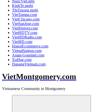
NuocViet.info
KinhTe.mobi
ThiTruong.mobi
VietTampa.com
VietChicago.com
VietSanJose.com
VietDenver.com
VietHDTV.com
VietHDRadio.com
VietHD.com
HanoiEcommerce.com
VirtualSaigon.com
Asian-Gourmet.com
XuHue.com
DanangVietnam.com
VietMontgomery.com
Vietnamese Community in Montgomery