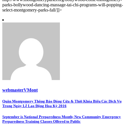
parks-bollywood-dancing-massage-tai-chi-programs-will-popping-
select-montgomery-parks-fall/]]>
webmasterVMont
Post
Quận Montgomery Thông Báo Đóng Cửa & Thời Khóa Biểu Các Dịch Vụ
Trong Ngày Lễ Lao Động Hoa Kỳ 2016
navigation
September is National Preparedness Month; New Community Emergency
Preparedness Training Classes Offered to Public