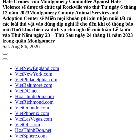
Hate Crimes’ của Montgomery Committee Against Hate
Violence sẽ được tổ chức tại Rockville vào thứ Tư ngày 6 tháng
12 năm 2023
Montgomery County Animal Services and
Adoption Center sẽ Miễn mọi khoản phí xin nhận nuôi tất cả
các loài thú vật vào đúng dịp nghỉ lễ cho đến khi có thông báo
mới
Thời khóa biểu và dịch vụ cho nghỉ lễ cuối tuần Lễ tạ ơn
vào Thứ Năm ngày 23 – Thứ Sáu ngày 24 tháng 11 năm 2023
trong quận Montgomery
Sat. Aug 8th, 2026
VietNewEngland.com
VietNewYork.com
VietPhiladelphia.com
VietBaltimore.com
VietDC.net
HoaThinhDon.com
VietRichmond.com
VietOrlando.com
VietPhoenix.com
VietLasVegas.com
VietOC.com
HoaThinhDon.net
VietSphere.com