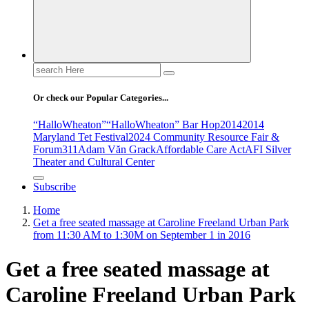
Search
for:
Or check our Popular Categories...
“HalloWheaton”
“HalloWheaton” Bar Hop
2014
2014
Maryland Tet Festival
2024 Community Resource Fair &
Forum
311
Adam Văn Grack
Affordable Care Act
AFI Silver
Theater and Cultural Center
Subscribe
Home
Get a free seated massage at Caroline Freeland Urban Park
from 11:30 AM to 1:30M on September 1 in 2016
Get a free seated massage at
Caroline Freeland Urban Park