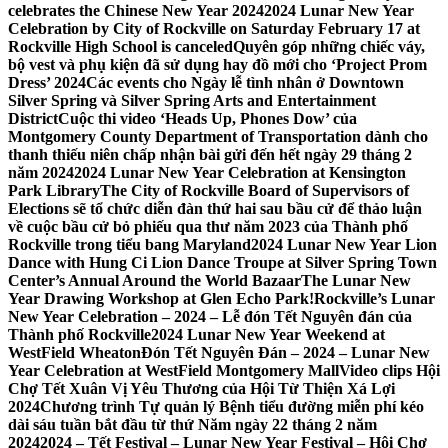
celebrates the Chinese New Year 2024
2024 Lunar New Year
Celebration by City of Rockville on Saturday February 17 at
Rockville High School is canceled
Quyên góp những chiếc váy,
bộ vest và phụ kiện đã sử dụng hay đồ mới cho ‘Project Prom
Dress’ 2024
Các events cho Ngày lễ tình nhân ở Downtown
Silver Spring và Silver Spring Arts and Entertainment
District
Cuộc thi video ‘Heads Up, Phones Dow’ của
Montgomery County Department of Transportation dành cho
thanh thiếu niên chấp nhận bài gửi đến hết ngày 29 tháng 2
năm 2024
2024 Lunar New Year Celebration at Kensington
Park Library
The City of Rockville Board of Supervisors of
Elections sẽ tổ chức diễn đàn thứ hai sau bầu cử để thảo luận
về cuộc bầu cử bỏ phiếu qua thư năm 2023 của Thành phố
Rockville trong tiểu bang Maryland
2024 Lunar New Year Lion
Dance with Hung Ci Lion Dance Troupe at Silver Spring Town
Center’s Annual Around the World Bazaar
The Lunar New
Year Drawing Workshop at Glen Echo Park!
Rockville’s Lunar
New Year Celebration – 2024 – Lễ đón Tết Nguyên đán của
Thành phố Rockville
2024 Lunar New Year Weekend at
WestField Wheaton
Đón Tết Nguyên Đán – 2024 – Lunar New
Year Celebration at WestField Montgomery Mall
Video clips Hội
Chợ Tết Xuân Vị Yêu Thương của Hội Từ Thiện Xá Lợi
2024
Chương trình Tự quản lý Bệnh tiểu đường miễn phí kéo
dài sáu tuần bắt đầu từ thứ Năm ngày 22 tháng 2 năm
2024
2024 – Tết Festival – Lunar New Year Festival – Hội Chợ