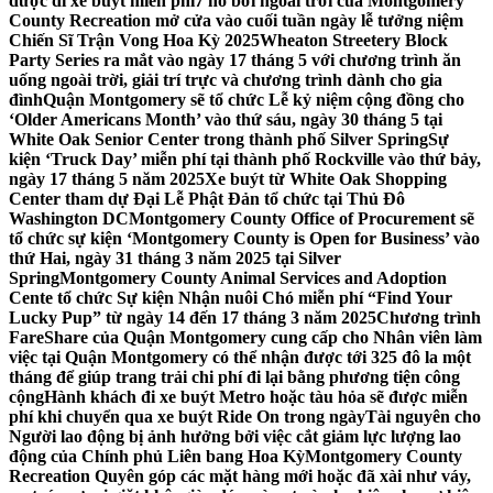
được đi xe buýt miễn phí
7 hồ bơi ngoài trời của Montgomery
County Recreation mở cửa vào cuối tuần ngày lễ tưởng niệm
Chiến Sĩ Trận Vong Hoa Kỳ 2025
Wheaton Streetery Block
Party Series ra mắt vào ngày 17 tháng 5 với chương trình ăn
uống ngoài trời, giải trí trực và chương trình dành cho gia
đình
Quận Montgomery sẽ tổ chức Lễ kỷ niệm cộng đồng cho
‘Older Americans Month’ vào thứ sáu, ngày 30 tháng 5 tại
White Oak Senior Center trong thành phố Silver Spring
Sự
kiện ‘Truck Day’ miễn phí tại thành phố Rockville vào thứ bảy,
ngày 17 tháng 5 năm 2025
Xe buýt từ White Oak Shopping
Center tham dự Đại Lễ Phật Đản tổ chức tại Thủ Đô
Washington DC
Montgomery County Office of Procurement sẽ
tổ chức sự kiện ‘Montgomery County is Open for Business’ vào
thứ Hai, ngày 31 tháng 3 năm 2025 tại Silver
Spring
Montgomery County Animal Services and Adoption
Cente tổ chức Sự kiện Nhận nuôi Chó miễn phí “Find Your
Lucky Pup” từ ngày 14 đến 17 tháng 3 năm 2025
Chương trình
FareShare của Quận Montgomery cung cấp cho Nhân viên làm
việc tại Quận Montgomery có thể nhận được tới 325 đô la một
tháng để giúp trang trải chi phí đi lại bằng phương tiện công
cộng
Hành khách đi xe buýt Metro hoặc tàu hỏa sẽ được miễn
phí khi chuyển qua xe buýt Ride On trong ngày
Tài nguyên cho
Người lao động bị ảnh hưởng bởi việc cắt giảm lực lượng lao
động của Chính phủ Liên bang Hoa Kỳ
Montgomery County
Recreation Quyên góp các mặt hàng mới hoặc đã xài như váy,