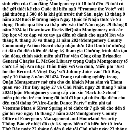
sinh viên của Cao đẳng Montgomery từ 18 tuổi đến 25 tuổi có
thể gửi thiết kế cho Cuộc thi biểu ngữ “Promote the Vote” với
giải thưởng 1.500 đô la khi gửi trước thứ Sáu, ngày 13 tháng 9
năm 2024
Buổi lễ tưởng niệm Ngày Quốc tế Nhận thức về Sử
dụng Thuốc quá liều và thắp nến vào thứ Năm ngày 29 tháng 8
năm 2024 tại Downtown Rockville
Quận Montgomery mở các
lớp học về xe đạp và xe tay ga điện tử dành cho người lớn vào
tháng 9, tháng 10 và tháng 11 năm 2024
Montgomery County
Community Action Board chấp nhận đơn Ghi Danh từ những
cư dân đủ điều kiện để đăng ký tham gia Chương trình đào tạo
vận động chính sách miễn phí
Thư viện Công cộng Brigadier
General Charles E. McGee Library trọng Quận Montgomery tổ
chức Lễ hội Âm nhạc Thân thiện với Gia đình, Miễn phí ‘Just
for the Record-A Vinyl Day’ với Johnny Juice vào Thứ Bảy,
ngày 10 tháng 8 năm 2024
24 Trang trại nông nghiệp trong
Quận Montgomery mở cửa cho du khách Mua sắm và Tham
quan vào Thứ Bảy ngày 27 và Chủ Nhật, ngày 28 tháng 7 năm
2024
Quận Montgomery cung cấp vắc-xin ‘Back-to-School’’
miễn phí cho trẻ em trong độ tuổi đi học tại nhiều địa điểm cho
đến cuối tháng 9
“Afro-Latin Dance Party” miễn phí tại
Veterans Plaza ở Silver Spring sẽ tổ chức từ 7 giờ tối cho đến 9
giờ tối vào ngày 16 tháng 7 năm 2024
Montgomery County
Office of Emergency Management and Homeland Security
Thông Báo về nhiệt độ cực kỳ nguy hiểm Có hiệu lực từ trưa
Thứ Bảy ngày 22 tháng 6 đến 8 giờ tối Chủ nhật ngày 23 tháng