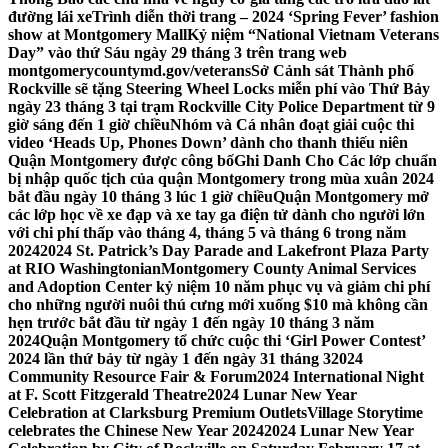
đường lái xe
Trình diễn thời trang – 2024 ‘Spring Fever’ fashion
show at Montgomery Mall
Kỷ niệm “National Vietnam Veterans
Day” vào thứ Sáu ngày 29 tháng 3 trên trang web
montgomerycountymd.gov/veterans
Sở Cảnh sát Thành phố
Rockville sẽ tặng Steering Wheel Locks miễn phí vào Thứ Bảy
ngày 23 tháng 3 tại trạm Rockville City Police Department từ 9
giờ sáng đến 1 giờ chiều
Nhóm và Cá nhân đoạt giải cuộc thi
video ‘Heads Up, Phones Down’ dành cho thanh thiếu niên
Quận Montgomery được công bố
Ghi Danh Cho Các lớp chuẩn
bị nhập quốc tịch của quận Montgomery trong mùa xuân 2024
bắt đầu ngày 10 tháng 3 lúc 1 giờ chiều
Quận Montgomery mở
các lớp học về xe đạp và xe tay ga điện tử dành cho người lớn
với chi phí thấp vào tháng 4, tháng 5 và tháng 6 trong năm
2024
2024 St. Patrick’s Day Parade and Lakefront Plaza Party
at RIO Washingtonian
Montgomery County Animal Services
and Adoption Center kỷ niệm 10 năm phục vụ và giảm chi phí
cho những người nuôi thú cưng mới xuống $10 mà không cần
hẹn trước bắt đầu từ ngày 1 đến ngày 10 tháng 3 năm
2024
Quận Montgomery tổ chức cuộc thi ‘Girl Power Contest’
2024 lần thứ bảy từ ngày 1 đến ngày 31 tháng 3
2024
Community Resource Fair & Forum
2024 International Night
at F. Scott Fitzgerald Theatre
2024 Lunar New Year
Celebration at Clarksburg Premium Outlets
Village Storytime
celebrates the Chinese New Year 2024
2024 Lunar New Year