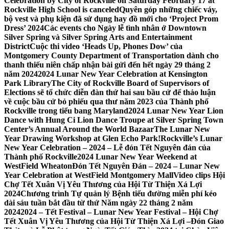
Celebration by City of Rockville on Saturday February 17 at
Rockville High School is canceled
Quyên góp những chiếc váy,
bộ vest và phụ kiện đã sử dụng hay đồ mới cho ‘Project Prom
Dress’ 2024
Các events cho Ngày lễ tình nhân ở Downtown
Silver Spring và Silver Spring Arts and Entertainment
District
Cuộc thi video ‘Heads Up, Phones Dow’ của
Montgomery County Department of Transportation dành cho
thanh thiếu niên chấp nhận bài gửi đến hết ngày 29 tháng 2
năm 2024
2024 Lunar New Year Celebration at Kensington
Park Library
The City of Rockville Board of Supervisors of
Elections sẽ tổ chức diễn đàn thứ hai sau bầu cử để thảo luận
về cuộc bầu cử bỏ phiếu qua thư năm 2023 của Thành phố
Rockville trong tiểu bang Maryland
2024 Lunar New Year Lion
Dance with Hung Ci Lion Dance Troupe at Silver Spring Town
Center’s Annual Around the World Bazaar
The Lunar New
Year Drawing Workshop at Glen Echo Park!
Rockville’s Lunar
New Year Celebration – 2024 – Lễ đón Tết Nguyên đán của
Thành phố Rockville
2024 Lunar New Year Weekend at
WestField Wheaton
Đón Tết Nguyên Đán – 2024 – Lunar New
Year Celebration at WestField Montgomery Mall
Video clips Hội
Chợ Tết Xuân Vị Yêu Thương của Hội Từ Thiện Xá Lợi
2024
Chương trình Tự quản lý Bệnh tiểu đường miễn phí kéo
dài sáu tuần bắt đầu từ thứ Năm ngày 22 tháng 2 năm
2024
2024 – Tết Festival – Lunar New Year Festival – Hội Chợ
Tết Xuân Vị Yêu Thương của Hội Từ Thiện Xá Lợi –
Đón Giao