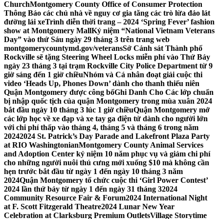
Church
Montgomery County Office of Consumer Protection
Thông Báo các chủ nhà về nguy cơ gia tăng các trò lừa đảo lát
đường lái xe
Trình diễn thời trang – 2024 ‘Spring Fever’ fashion
show at Montgomery Mall
Kỷ niệm “National Vietnam Veterans
Day” vào thứ Sáu ngày 29 tháng 3 trên trang web
montgomerycountymd.gov/veterans
Sở Cảnh sát Thành phố
Rockville sẽ tặng Steering Wheel Locks miễn phí vào Thứ Bảy
ngày 23 tháng 3 tại trạm Rockville City Police Department từ 9
giờ sáng đến 1 giờ chiều
Nhóm và Cá nhân đoạt giải cuộc thi
video ‘Heads Up, Phones Down’ dành cho thanh thiếu niên
Quận Montgomery được công bố
Ghi Danh Cho Các lớp chuẩn
bị nhập quốc tịch của quận Montgomery trong mùa xuân 2024
bắt đầu ngày 10 tháng 3 lúc 1 giờ chiều
Quận Montgomery mở
các lớp học về xe đạp và xe tay ga điện tử dành cho người lớn
với chi phí thấp vào tháng 4, tháng 5 và tháng 6 trong năm
2024
2024 St. Patrick’s Day Parade and Lakefront Plaza Party
at RIO Washingtonian
Montgomery County Animal Services
and Adoption Center kỷ niệm 10 năm phục vụ và giảm chi phí
cho những người nuôi thú cưng mới xuống $10 mà không cần
hẹn trước bắt đầu từ ngày 1 đến ngày 10 tháng 3 năm
2024
Quận Montgomery tổ chức cuộc thi ‘Girl Power Contest’
2024 lần thứ bảy từ ngày 1 đến ngày 31 tháng 3
2024
Community Resource Fair & Forum
2024 International Night
at F. Scott Fitzgerald Theatre
2024 Lunar New Year
Celebration at Clarksburg Premium Outlets
Village Storytime