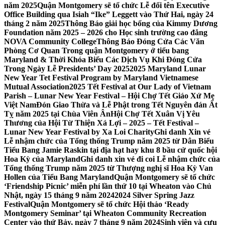
năm 2025
Quận Montgomery sẽ tổ chức Lễ đổi tên Executive
Office Building qua Isiah “Ike” Leggett vào Thứ Hai, ngày 24
tháng 2 năm 2025
Thông Báo giải học bổng của Kimmy Dương
Foundation năm 2025 – 2026 cho Học sinh trường cao đẳng
NOVA Community College
Thông Báo Đóng Cửa Các Văn
Phòng Cơ Quan Trong quận Montgomery ở tiểu bang
Maryland & Thời Khóa Biểu Các Dịch Vụ Khi Đóng Cửa
Trong Ngày Lễ Presidents’ Day 2025
2025 Maryland Lunar
New Year Tet Festival Program by Maryland Vietnamese
Mutual Association
2025 Tết Festival at Our Lady of Vietnam
Parish – Lunar New Year Festival – Hội Chợ Tết Giáo Xứ Mẹ
Việt Nam
Đón Giao Thừa và Lễ Phật trong Tết Nguyên đán Ất
Tỵ năm 2025 tại Chùa Viên Ân
Hội Chợ Tết Xuân Vị Yêu
Thương của Hội Từ Thiện Xá Lợi – 2025 – Tết Festival –
Lunar New Year Festival by Xa Loi Charity
Ghi danh Xin vé
Lễ nhậm chức của Tổng thống Trump năm 2025 từ Dân Biểu
Tiểu Bang Jamie Raskin tại địa hạt hay khu 8 bầu cử quốc hội
Hoa Kỳ của Maryland
Ghi danh xin vé đi coi Lễ nhậm chức của
Tổng thống Trump năm 2025 từ Thượng nghị sĩ Hoa Kỳ Van
Hollen của Tiểu Bang Maryland
Quận Montgomery sẽ tổ chức
‘Friendship Picnic’ miễn phí lần thứ 10 tại Wheaton vào Chủ
Nhật, ngày 15 tháng 9 năm 2024
2024 Silver Spring Jazz
Festival
Quận Montgomery sẽ tổ chức Hội thảo ‘Ready
Montgomery Seminar’ tại Wheaton Community Recreation
Center vào thứ Bảy, ngày 7 tháng 9 năm 2024
Sinh viên và cựu