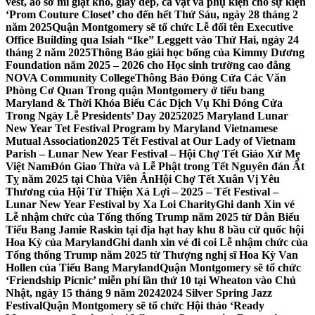
vest, áo sơ mi giặt khô, giày dép, cà vạt và phụ kiện cho sự kiện
‘Prom Couture Closet’ cho đến hết Thứ Sáu, ngày 28 tháng 2
năm 2025
Quận Montgomery sẽ tổ chức Lễ đổi tên Executive
Office Building qua Isiah “Ike” Leggett vào Thứ Hai, ngày 24
tháng 2 năm 2025
Thông Báo giải học bổng của Kimmy Dương
Foundation năm 2025 – 2026 cho Học sinh trường cao đẳng
NOVA Community College
Thông Báo Đóng Cửa Các Văn
Phòng Cơ Quan Trong quận Montgomery ở tiểu bang
Maryland & Thời Khóa Biểu Các Dịch Vụ Khi Đóng Cửa
Trong Ngày Lễ Presidents’ Day 2025
2025 Maryland Lunar
New Year Tet Festival Program by Maryland Vietnamese
Mutual Association
2025 Tết Festival at Our Lady of Vietnam
Parish – Lunar New Year Festival – Hội Chợ Tết Giáo Xứ Mẹ
Việt Nam
Đón Giao Thừa và Lễ Phật trong Tết Nguyên đán Ất
Tỵ năm 2025 tại Chùa Viên Ân
Hội Chợ Tết Xuân Vị Yêu
Thương của Hội Từ Thiện Xá Lợi – 2025 – Tết Festival –
Lunar New Year Festival by Xa Loi Charity
Ghi danh Xin vé
Lễ nhậm chức của Tổng thống Trump năm 2025 từ Dân Biểu
Tiểu Bang Jamie Raskin tại địa hạt hay khu 8 bầu cử quốc hội
Hoa Kỳ của Maryland
Ghi danh xin vé đi coi Lễ nhậm chức của
Tổng thống Trump năm 2025 từ Thượng nghị sĩ Hoa Kỳ Van
Hollen của Tiểu Bang Maryland
Quận Montgomery sẽ tổ chức
‘Friendship Picnic’ miễn phí lần thứ 10 tại Wheaton vào Chủ
Nhật, ngày 15 tháng 9 năm 2024
2024 Silver Spring Jazz
Festival
Quận Montgomery sẽ tổ chức Hội thảo ‘Ready