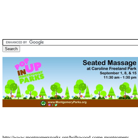
http://www.montgomeryparks.org/bollywood-come-montgomery-