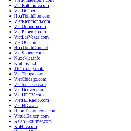
VietPhiladelphia.com
VietBaltimore.com
VietDC.net
HoaThinhDon.com
VietRichmond.com
VietOrlando.com
VietPhoenix.com
VietLasVegas.com
VietOC.com
HoaThinhDon.net
VietSphere.com
NuocViet.info
KinhTe.mobi
ThiTruong.mobi
VietTampa.com
VietChicago.com
VietSanJose.com
VietDenver.com
VietHDTV.com
VietHDRadio.com
VietHD.com
HanoiEcommerce.com
VirtualSaigon.com
Asian-Gourmet.com
XuHue.com