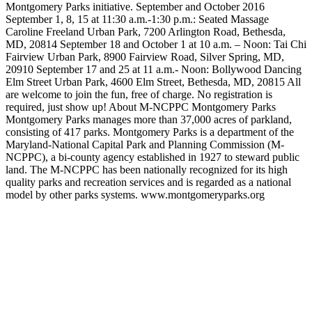
Montgomery Parks initiative. September and October 2016
September 1, 8, 15 at 11:30 a.m.-1:30 p.m.: Seated Massage
Caroline Freeland Urban Park, 7200 Arlington Road, Bethesda,
MD, 20814 September 18 and October 1 at 10 a.m. – Noon: Tai Chi
Fairview Urban Park, 8900 Fairview Road, Silver Spring, MD,
20910 September 17 and 25 at 11 a.m.- Noon: Bollywood Dancing
Elm Street Urban Park, 4600 Elm Street, Bethesda, MD, 20815 All
are welcome to join the fun, free of charge. No registration is
required, just show up! About M-NCPPC Montgomery Parks
Montgomery Parks manages more than 37,000 acres of parkland,
consisting of 417 parks. Montgomery Parks is a department of the
Maryland-National Capital Park and Planning Commission (M-
NCPPC), a bi-county agency established in 1927 to steward public
land. The M-NCPPC has been nationally recognized for its high
quality parks and recreation services and is regarded as a national
model by other parks systems. www.montgomeryparks.org