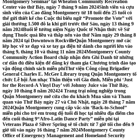
Montgomery Seminar’ tại Wheaton Community Recreation
Center vào thứ Bảy, ngày 7 tháng 9 năm 2024
Sinh viên và cựu
sinh viên của Cao đẳng Montgomery từ 18 tuổi đến 25 tuổi có
thể gửi thiết kế cho Cuộc thi biểu ngữ “Promote the Vote” với
giải thưởng 1.500 đô la khi gửi trước thứ Sáu, ngày 13 tháng 9
năm 2024
Buổi lễ tưởng niệm Ngày Quốc tế Nhận thức về Sử
dụng Thuốc quá liều và thắp nến vào thứ Năm ngày 29 tháng 8
năm 2024 tại Downtown Rockville
Quận Montgomery mở các
lớp học về xe đạp và xe tay ga điện tử dành cho người lớn vào
tháng 9, tháng 10 và tháng 11 năm 2024
Montgomery County
Community Action Board chấp nhận đơn Ghi Danh từ những
cư dân đủ điều kiện để đăng ký tham gia Chương trình đào tạo
vận động chính sách miễn phí
Thư viện Công cộng Brigadier
General Charles E. McGee Library trọng Quận Montgomery tổ
chức Lễ hội Âm nhạc Thân thiện với Gia đình, Miễn phí ‘Just
for the Record-A Vinyl Day’ với Johnny Juice vào Thứ Bảy,
ngày 10 tháng 8 năm 2024
24 Trang trại nông nghiệp trong
Quận Montgomery mở cửa cho du khách Mua sắm và Tham
quan vào Thứ Bảy ngày 27 và Chủ Nhật, ngày 28 tháng 7 năm
2024
Quận Montgomery cung cấp vắc-xin ‘Back-to-School’’
miễn phí cho trẻ em trong độ tuổi đi học tại nhiều địa điểm cho
đến cuối tháng 9
“Afro-Latin Dance Party” miễn phí tại
Veterans Plaza ở Silver Spring sẽ tổ chức từ 7 giờ tối cho đến 9
giờ tối vào ngày 16 tháng 7 năm 2024
Montgomery County
Office of Emergency Management and Homeland Security