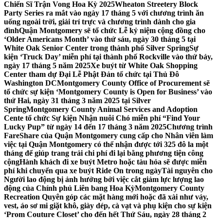
Chiến Sĩ Trận Vong Hoa Kỳ 2025
Wheaton Streetery Block
Party Series ra mắt vào ngày 17 tháng 5 với chương trình ăn
uống ngoài trời, giải trí trực và chương trình dành cho gia
đình
Quận Montgomery sẽ tổ chức Lễ kỷ niệm cộng đồng cho
‘Older Americans Month’ vào thứ sáu, ngày 30 tháng 5 tại
White Oak Senior Center trong thành phố Silver Spring
Sự
kiện ‘Truck Day’ miễn phí tại thành phố Rockville vào thứ bảy,
ngày 17 tháng 5 năm 2025
Xe buýt từ White Oak Shopping
Center tham dự Đại Lễ Phật Đản tổ chức tại Thủ Đô
Washington DC
Montgomery County Office of Procurement sẽ
tổ chức sự kiện ‘Montgomery County is Open for Business’ vào
thứ Hai, ngày 31 tháng 3 năm 2025 tại Silver
Spring
Montgomery County Animal Services and Adoption
Cente tổ chức Sự kiện Nhận nuôi Chó miễn phí “Find Your
Lucky Pup” từ ngày 14 đến 17 tháng 3 năm 2025
Chương trình
FareShare của Quận Montgomery cung cấp cho Nhân viên làm
việc tại Quận Montgomery có thể nhận được tới 325 đô la một
tháng để giúp trang trải chi phí đi lại bằng phương tiện công
cộng
Hành khách đi xe buýt Metro hoặc tàu hỏa sẽ được miễn
phí khi chuyển qua xe buýt Ride On trong ngày
Tài nguyên cho
Người lao động bị ảnh hưởng bởi việc cắt giảm lực lượng lao
động của Chính phủ Liên bang Hoa Kỳ
Montgomery County
Recreation Quyên góp các mặt hàng mới hoặc đã xài như váy,
vest, áo sơ mi giặt khô, giày dép, cà vạt và phụ kiện cho sự kiện
‘Prom Couture Closet’ cho đến hết Thứ Sáu, ngày 28 tháng 2