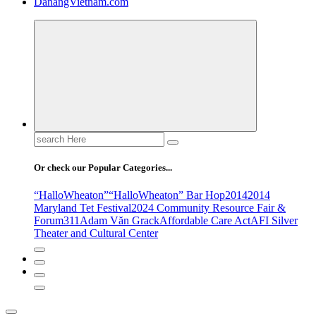
DanangVietnam.com
Search
for:
Or check our Popular Categories...
“HalloWheaton”
“HalloWheaton” Bar Hop
2014
2014
Maryland Tet Festival
2024 Community Resource Fair &
Forum
311
Adam Văn Grack
Affordable Care Act
AFI Silver
Theater and Cultural Center