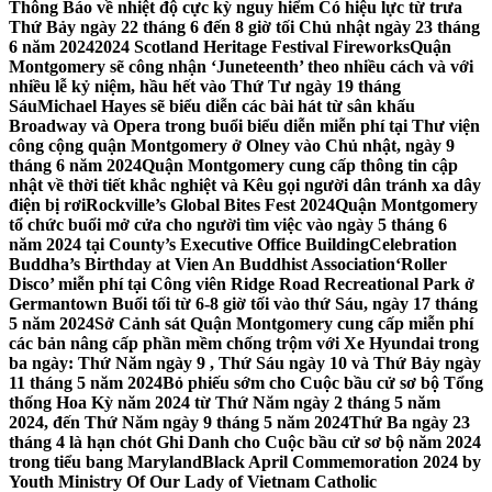
Thông Báo về nhiệt độ cực kỳ nguy hiểm Có hiệu lực từ trưa
Thứ Bảy ngày 22 tháng 6 đến 8 giờ tối Chủ nhật ngày 23 tháng
6 năm 2024
2024 Scotland Heritage Festival Fireworks
Quận
Montgomery sẽ công nhận ‘Juneteenth’ theo nhiều cách và với
nhiều lễ kỷ niệm, hầu hết vào Thứ Tư ngày 19 tháng
Sáu
Michael Hayes sẽ biểu diễn các bài hát từ sân khấu
Broadway và Opera trong buổi biểu diễn miễn phí tại Thư viện
công cộng quận Montgomery ở Olney vào Chủ nhật, ngày 9
tháng 6 năm 2024
Quận Montgomery cung cấp thông tin cập
nhật về thời tiết khắc nghiệt và Kêu gọi người dân tránh xa dây
điện bị rơi
Rockville’s Global Bites Fest 2024
Quận Montgomery
tổ chức buổi mở cửa cho người tìm việc vào ngày 5 tháng 6
năm 2024 tại County’s Executive Office Building
Celebration
Buddha’s Birthday at Vien An Buddhist Association
‘Roller
Disco’ miễn phí tại Công viên Ridge Road Recreational Park ở
Germantown Buổi tối từ 6-8 giờ tối vào thứ Sáu, ngày 17 tháng
5 năm 2024
Sở Cảnh sát Quận Montgomery cung cấp miễn phí
các bản nâng cấp phần mềm chống trộm với Xe Hyundai trong
ba ngày: Thứ Năm ngày 9 , Thứ Sáu ngày 10 và Thứ Bảy ngày
11 tháng 5 năm 2024
Bỏ phiếu sớm cho Cuộc bầu cử sơ bộ Tổng
thống Hoa Kỳ năm 2024 từ Thứ Năm ngày 2 tháng 5 năm
2024, đến Thứ Năm ngày 9 tháng 5 năm 2024
Thứ Ba ngày 23
tháng 4 là hạn chót Ghi Danh cho Cuộc bầu cử sơ bộ năm 2024
trong tiểu bang Maryland
Black April Commemoration 2024 by
Youth Ministry Of Our Lady of Vietnam Catholic