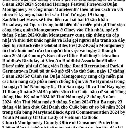
6 năm 2024
2024 Scotland Heritage Festival Fireworks
Quận
Montgomery sẽ công nhận ‘Juneteenth’ theo nhiều cách và với
nhiều lễ kỷ niệm, hầu hết vào Thứ Tư ngày 19 tháng
Sáu
Michael Hayes sẽ biểu diễn các bài hát từ sân khấu
Broadway và Opera trong buổi biểu diễn miễn phí tại Thư viện
công cộng quận Montgomery ở Olney vào Chủ nhật, ngày 9
tháng 6 năm 2024
Quận Montgomery cung cấp thông tin cập
nhật về thời tiết khắc nghiệt và Kêu gọi người dân tránh xa dây
điện bị rơi
Rockville’s Global Bites Fest 2024
Quận Montgomery
tổ chức buổi mở cửa cho người tìm việc vào ngày 5 tháng 6
năm 2024 tại County’s Executive Office Building
Celebration
Buddha’s Birthday at Vien An Buddhist Association
‘Roller
Disco’ miễn phí tại Công viên Ridge Road Recreational Park ở
Germantown Buổi tối từ 6-8 giờ tối vào thứ Sáu, ngày 17 tháng
5 năm 2024
Sở Cảnh sát Quận Montgomery cung cấp miễn phí
các bản nâng cấp phần mềm chống trộm với Xe Hyundai trong
ba ngày: Thứ Năm ngày 9 , Thứ Sáu ngày 10 và Thứ Bảy ngày
11 tháng 5 năm 2024
Bỏ phiếu sớm cho Cuộc bầu cử sơ bộ Tổng
thống Hoa Kỳ năm 2024 từ Thứ Năm ngày 2 tháng 5 năm
2024, đến Thứ Năm ngày 9 tháng 5 năm 2024
Thứ Ba ngày 23
tháng 4 là hạn chót Ghi Danh cho Cuộc bầu cử sơ bộ năm 2024
trong tiểu bang Maryland
Black April Commemoration 2024 by
Youth Ministry Of Our Lady of Vietnam Catholic
Church
Montgomery County Office of Consumer Protection
Thông Báo các chủ nhà về nguy cơ gia tăng các trò lừa đảo lát