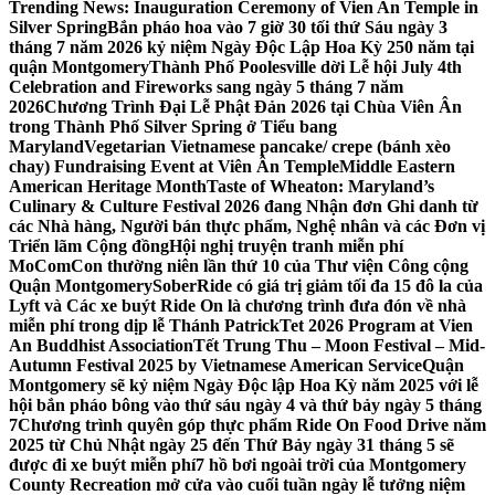
Trending News:
Inauguration Ceremony of Vien An Temple in
Silver Spring
Bắn pháo hoa vào 7 giờ 30 tối thứ Sáu ngày 3
tháng 7 năm 2026 kỷ niệm Ngày Độc Lập Hoa Kỳ 250 năm tại
quận Montgomery
Thành Phố Poolesville dời Lễ hội July 4th
Celebration and Fireworks sang ngày 5 tháng 7 năm
2026
Chương Trình Đại Lễ Phật Đản 2026 tại Chùa Viên Ân
trong Thành Phố Silver Spring ở Tiểu bang
Maryland
Vegetarian Vietnamese pancake/ crepe (bánh xèo
chay) Fundraising Event at Viên Ân Temple
Middle Eastern
American Heritage Month
Taste of Wheaton: Maryland’s
Culinary & Culture Festival 2026 đang Nhận đơn Ghi danh từ
các Nhà hàng, Người bán thực phẩm, Nghệ nhân và các Đơn vị
Triển lãm Cộng đồng
Hội nghị truyện tranh miễn phí
MoComCon thường niên lần thứ 10 của Thư viện Công cộng
Quận Montgomery
SoberRide có giá trị giảm tối đa 15 đô la của
Lyft và Các xe buýt Ride On là chương trình đưa đón về nhà
miễn phí trong dịp lễ Thánh Patrick
Tet 2026 Program at Vien
An Buddhist Association
Tết Trung Thu – Moon Festival – Mid-
Autumn Festival 2025 by Vietnamese American Service
Quận
Montgomery sẽ kỷ niệm Ngày Độc lập Hoa Kỳ năm 2025 với lễ
hội bắn pháo bông vào thứ sáu ngày 4 và thứ bảy ngày 5 tháng
7
Chương trình quyên góp thực phẩm Ride On Food Drive năm
2025 từ Chủ Nhật ngày 25 đến Thứ Bảy ngày 31 tháng 5 sẽ
được đi xe buýt miễn phí
7 hồ bơi ngoài trời của Montgomery
County Recreation mở cửa vào cuối tuần ngày lễ tưởng niệm