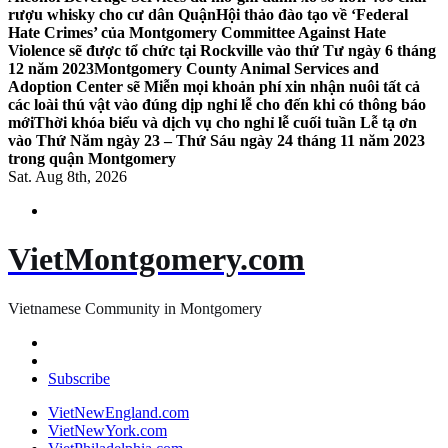
rượu whisky cho cư dân Quận
Hội thảo đào tạo về ‘Federal
Hate Crimes’ của Montgomery Committee Against Hate
Violence sẽ được tổ chức tại Rockville vào thứ Tư ngày 6 tháng
12 năm 2023
Montgomery County Animal Services and
Adoption Center sẽ Miễn mọi khoản phí xin nhận nuôi tất cả
các loài thú vật vào đúng dịp nghỉ lễ cho đến khi có thông báo
mới
Thời khóa biểu và dịch vụ cho nghỉ lễ cuối tuần Lễ tạ ơn
vào Thứ Năm ngày 23 – Thứ Sáu ngày 24 tháng 11 năm 2023
trong quận Montgomery
Sat. Aug 8th, 2026
VietMontgomery.com
Vietnamese Community in Montgomery
Subscribe
VietNewEngland.com
VietNewYork.com