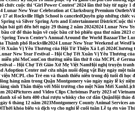
 chức cuộc thi ‘Girl Power Contest’ 2024 lần thứ bảy từ ngày 1 
4 Lunar New Year Celebration at Clarksburg Premium Outlets
Vi
17 at Rockville High School is canceled
Quyên góp những chiếc vá
Spring và Silver Spring Arts and Entertainment District
Cuộc thi
hận bài gửi đến hết ngày 29 tháng 2 năm 2024
2024 Lunar New Yea
sau bầu cử để thảo luận về cuộc bầu cử bỏ phiếu qua thư năm 2023
r Spring Town Center’s Annual Around the World Bazaar
The Lun
ủa Thành phố Rockville
2024 Lunar New Year Weekend at WestFi
 Tết Xuân Vị Yêu Thương của Hội Từ Thiện Xá Lợi 2024
Chương tr
– Lunar New Year Festival – Hội Chợ Tết Xuân Vị Yêu Thương củ
nh miễn phí MoComCon thường niên lần thứ 8 của MCPL ở German
Festival – Hội Chợ Tết Giáo Xứ Mẹ Việt Nam
Hội nghị truyện tran
d Adoption Center mở cửa nhận nuôi động vật Bảy ngày một tuần
iện MCPL cho Trẻ em và thanh thiếu niên trong độ tuổi đi học đ
đồng hàng năm trong Quận Montgomery vào ngày ngày lễ kỷ niệm
Giáng sinh Thân thiện với Môi trường cho một Năm Mới Xanh
Lịc
ăm 2024
Pictures and Video Clips Christmas Party 2023 of Vietna
 danh xổ số hơn 400 chai rượu whisky cho cư dân Quận
Hội thảo 
 ngày 6 tháng 12 năm 2023
Montgomery County Animal Services and 
ới
Thời khóa biểu và dịch vụ cho nghỉ lễ cuối tuần Lễ tạ ơn vào 