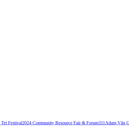
Tet Festival
2024 Community Resource Fair & Forum
311
Adam Văn G