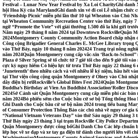
Festival – Lunar New Year Festival by Xa Loi Charity
Ghi danh 
hội Hoa Kỳ của Maryland
Ghi danh xin vé đi coi Lễ nhậm chức
‘Friendship Picnic’ miễn phí lần thứ 10 tại Wheaton vào Chủ Nh
tại Wheaton Community Recreation Center vào thứ Bảy, ngày 7
ngữ “Promote the Vote” với giải thưởng 1.500 đô la khi gửi trư
Năm ngày 29 tháng 8 năm 2024 tại Downtown Rockville
Quận Mon
2024
Montgomery County Community Action Board chấp nhận đơn
Công cộng Brigadier General Charles E. McGee Library trọng Q
vào Thứ Bảy, ngày 10 tháng 8 năm 2024
24 Trang trại nông ngh
năm 2024
Quận Montgomery cung cấp vắc-xin ‘Back-to-School’’ mi
Plaza ở Silver Spring sẽ tổ chức từ 7 giờ tối cho đến 9 giờ tối v
cực kỳ nguy hiểm Có hiệu lực từ trưa Thứ Bảy ngày 22 tháng 6 
‘Juneteenth’ theo nhiều cách và với nhiều lễ kỷ niệm, hầu hết 
tại Thư viện công cộng quận Montgomery ở Olney vào Chủ nhật
dây điện bị rơi
Rockville’s Global Bites Fest 2024
Quận Montgomery
Buddha’s Birthday at Vien An Buddhist Association
‘Roller Disc
2024
Sở Cảnh sát Quận Montgomery cung cấp miễn phí các bản 
năm 2024
Bỏ phiếu sớm cho Cuộc bầu cử sơ bộ Tổng thống Hoa
Ghi Danh cho Cuộc bầu cử sơ bộ năm 2024 trong tiểu bang Mar
of Consumer Protection Thông Báo các chủ nhà về nguy cơ gia tăn
“National Vietnam Veterans Day” vào thứ Sáu ngày 29 tháng 3
Thứ Bảy ngày 23 tháng 3 tại trạm Rockville City Police Departme
Quận Montgomery được công bố
Ghi Danh Cho Các lớp chuẩn bị
lớp học về xe đạp và xe tay ga điện tử dành cho người lớn với ch
Washingtonian
Montgomery County Animal Services and Adoptio