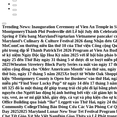
Trending News:
Inauguration Ceremony of Vien An Temple in Si
Montgomery
Thành Phố Poolesville dời Lễ hội July 4th Celebra
Spring ở Tiểu bang Maryland
Vegetarian Vietnamese pancake/ c
Maryland’s Culinary & Culture Festival 2026 đang Nhận đơn G
MoComCon thường niên lần thứ 10 của Thư viện Công cộng Q
phí trong dịp lễ Thánh Patrick
Tet 2026 Program at Vien An Budd
sẽ kỷ niệm Ngày Độc lập Hoa Kỳ năm 2025 với lễ hội bắn pháo b
ngày 25 đến Thứ Bảy ngày 31 tháng 5 sẽ được đi xe buýt miễn p
2025
Wheaton Streetery Block Party Series ra mắt vào ngày 17 thá
niệm cộng đồng cho ‘Older Americans Month’ vào thứ sáu, ngày 
thứ bảy, ngày 17 tháng 5 năm 2025
Xe buýt từ White Oak Shopp
kiện ‘Montgomery County is Open for Business’ vào thứ Hai, ngà
miễn phí “Find Your Lucky Pup” từ ngày 14 đến 17 tháng 3 nă
tới 325 đô la một tháng để giúp trang trải chi phí đi lại bằng ph
nguyên cho Người lao động bị ảnh hưởng bởi việc cắt giảm lực
váy, vest, áo sơ mi giặt khô, giày dép, cà vạt và phụ kiện cho s
Office Building qua Isiah “Ike” Leggett vào Thứ Hai, ngày 24 t
Community College
Thông Báo Đóng Cửa Các Văn Phòng Cơ Qua
Day 2025
2025 Maryland Lunar New Year Tet Festival Program 
Chợ Tết Giáo Xứ Mẹ Việt Nam
Đón Giao Thừa và Lễ Phật trong