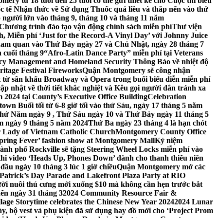
ery từ 18 tuổi đến 25 tuổi có thể gửi thiết kế cho Cuộc thi biểu
c tế Nhận thức về Sử dụng Thuốc quá liều và thắp nến vào thứ
 người lớn vào tháng 9, tháng 10 và tháng 11 năm
hương trình đào tạo vận động chính sách miễn phí
Thư viện
 Miễn phí ‘Just for the Record-A Vinyl Day’ với Johnny Juice
am quan vào Thứ Bảy ngày 27 và Chủ Nhật, ngày 28 tháng 7
 cuối tháng 9
“Afro-Latin Dance Party” miễn phí tại Veterans
cy Management and Homeland Security Thông Báo về nhiệt độ
ritage Festival Fireworks
Quận Montgomery sẽ công nhận
át từ sân khấu Broadway và Opera trong buổi biểu diễn miễn phí
 nhật về thời tiết khắc nghiệt và Kêu gọi người dân tránh xa
2024 tại County’s Executive Office Building
Celebration
own Buổi tối từ 6-8 giờ tối vào thứ Sáu, ngày 17 tháng 5 năm
hứ Năm ngày 9 , Thứ Sáu ngày 10 và Thứ Bảy ngày 11 tháng 5
m ngày 9 tháng 5 năm 2024
Thứ Ba ngày 23 tháng 4 là hạn chót
 Lady of Vietnam Catholic Church
Montgomery County Office
Spring Fever’ fashion show at Montgomery Mall
Kỷ niệm
ành phố Rockville sẽ tặng Steering Wheel Locks miễn phí vào
thi video ‘Heads Up, Phones Down’ dành cho thanh thiếu niên
u ngày 10 tháng 3 lúc 1 giờ chiều
Quận Montgomery mở các
 Patrick’s Day Parade and Lakefront Plaza Party at RIO
ời nuôi thú cưng mới xuống $10 mà không cần hẹn trước bắt
đến ngày 31 tháng 3
2024 Community Resource Fair &
llage Storytime celebrates the Chinese New Year 2024
2024 Lunar
y, bộ vest và phụ kiện đã sử dụng hay đồ mới cho ‘Project Prom