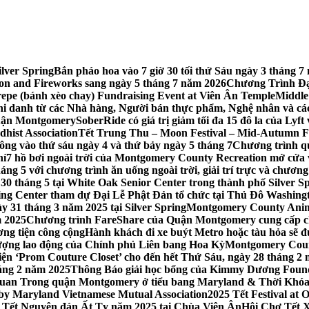
lver Spring
Bắn pháo hoa vào 7 giờ 30 tối thứ Sáu ngày 3 tháng
tion and Fireworks sang ngày 5 tháng 7 năm 2026
Chương Trình Đại
repe (bánh xèo chay) Fundraising Event at Viên Ân Temple
Middle
hi danh từ các Nhà hàng, Người bán thực phẩm, Nghệ nhân và cá
uận Montgomery
SoberRide có giá trị giảm tối đa 15 đô la của Ly
hist Association
Tết Trung Thu – Moon Festival – Mid-Autumn Fe
ông vào thứ sáu ngày 4 và thứ bảy ngày 5 tháng 7
Chương trình q
hí
7 hồ bơi ngoài trời của Montgomery County Recreation mở cửa 
ng 5 với chương trình ăn uống ngoài trời, giải trí trực và chương
30 tháng 5 tại White Oak Senior Center trong thành phố Silver S
ing Center tham dự Đại Lễ Phật Đản tổ chức tại Thủ Đô Washin
y 31 tháng 3 năm 2025 tại Silver Spring
Montgomery County Anima
m 2025
Chương trình FareShare của Quận Montgomery cung cấp ch
ương tiện công cộng
Hành khách đi xe buýt Metro hoặc tàu hỏa sẽ đ
 lượng lao động của Chính phủ Liên bang Hoa Kỳ
Montgomery Count
ự kiện ‘Prom Couture Closet’ cho đến hết Thứ Sáu, ngày 28 tháng 2
háng 2 năm 2025
Thông Báo giải học bổng của Kimmy Dương Found
n Trong quận Montgomery ở tiểu bang Maryland & Thời Khóa B
by Maryland Vietnamese Mutual Association
2025 Tết Festival at
 Tết Nguyên đán Ất Tỵ năm 2025 tại Chùa Viên Ân
Hội Chợ Tết X