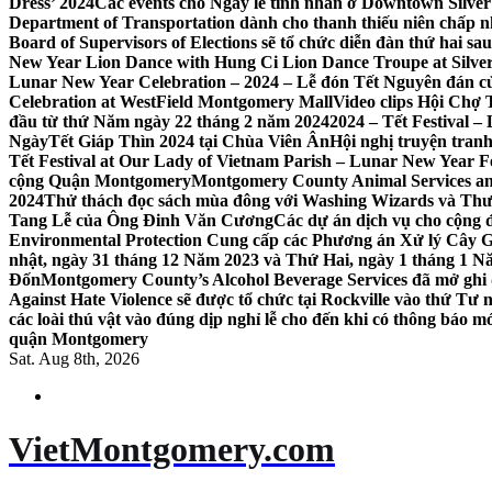
Dress’ 2024
Các events cho Ngày lễ tình nhân ở Downtown Silver 
Department of Transportation dành cho thanh thiếu niên chấp n
Board of Supervisors of Elections sẽ tổ chức diễn đàn thứ hai 
New Year Lion Dance with Hung Ci Lion Dance Troupe at Silve
Lunar New Year Celebration – 2024 – Lễ đón Tết Nguyên đán c
Celebration at WestField Montgomery Mall
Video clips Hội Chợ
đầu từ thứ Năm ngày 22 tháng 2 năm 2024
2024 – Tết Festival 
NgàyTết Giáp Thìn 2024 tại Chùa Viên Ân
Hội nghị truyện tra
Tết Festival at Our Lady of Vietnam Parish – Lunar New Year 
cộng Quận Montgomery
Montgomery County Animal Services an
2024
Thử thách đọc sách mùa đông với Washing Wizards và Thư v
Tang Lễ của Ông Đinh Văn Cương
Các dự án dịch vụ cho cộng 
Environmental Protection Cung cấp các Phương án Xử lý Cây 
nhật, ngày 31 tháng 12 Năm 2023 và Thứ Hai, ngày 1 tháng 1 N
Đốn
Montgomery County’s Alcohol Beverage Services đã mở ghi
Against Hate Violence sẽ được tổ chức tại Rockville vào thứ Tư
các loài thú vật vào đúng dịp nghỉ lễ cho đến khi có thông báo m
quận Montgomery
Sat. Aug 8th, 2026
VietMontgomery.com