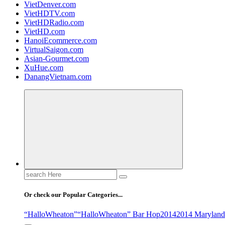
VietDenver.com
VietHDTV.com
VietHDRadio.com
VietHD.com
HanoiEcommerce.com
VirtualSaigon.com
Asian-Gourmet.com
XuHue.com
DanangVietnam.com
Search
for:
Or check our Popular Categories...
“HalloWheaton”
“HalloWheaton” Bar Hop
2014
2014 Maryland 