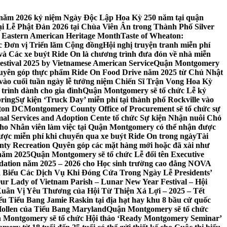
 7 năm 2026 kỷ niệm Ngày Độc Lập Hoa Kỳ 250 năm tại quận
 Lễ Phật Đản 2026 tại Chùa Viên Ân trong Thành Phố Silver
 Eastern American Heritage Month
Taste of Wheaton:
c Đơn vị Triển lãm Cộng đồng
Hội nghị truyện tranh miễn phí
ft và Các xe buýt Ride On là chương trình đưa đón về nhà miễn
stival 2025 by Vietnamese American Service
Quận Montgomery
uyên góp thực phẩm Ride On Food Drive năm 2025 từ Chủ Nhật
vào cuối tuần ngày lễ tưởng niệm Chiến Sĩ Trận Vong Hoa Kỳ
 trình dành cho gia đình
Quận Montgomery sẽ tổ chức Lễ kỷ
pring
Sự kiện ‘Truck Day’ miễn phí tại thành phố Rockville vào
gton DC
Montgomery County Office of Procurement sẽ tổ chức sự
l Services and Adoption Cente tổ chức Sự kiện Nhận nuôi Chó
o Nhân viên làm việc tại Quận Montgomery có thể nhận được
ược miễn phí khi chuyển qua xe buýt Ride On trong ngày
Tài
y Recreation Quyên góp các mặt hàng mới hoặc đã xài như
 năm 2025
Quận Montgomery sẽ tổ chức Lễ đổi tên Executive
ation năm 2025 – 2026 cho Học sinh trường cao đẳng NOVA
iểu Các Dịch Vụ Khi Đóng Cửa Trong Ngày Lễ Presidents’
 Our Lady of Vietnam Parish – Lunar New Year Festival – Hội
uân Vị Yêu Thương của Hội Từ Thiện Xá Lợi – 2025 – Tết
 Tiểu Bang Jamie Raskin tại địa hạt hay khu 8 bầu cử quốc
Hollen của Tiểu Bang Maryland
Quận Montgomery sẽ tổ chức
 Montgomery sẽ tổ chức Hội thảo ‘Ready Montgomery Seminar’