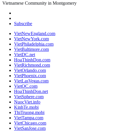
Vietnamese Community in Montgomery
Subscribe
VietNewEngland.com
VietNewYork.com
VietPhiladelphia.com
VietBaltimore.com
VietDC.net
HoaThinhDon.com
VietRichmond.com
VietOrlando.com
VietPhoenix.com
VietLasVegas.com
VietOC.com
HoaThinhDon.net
VietSphere.com
NuocViet.info
KinhTe.mobi
ThiTruong.mobi
VietTampa.com
VietChicago.com
VietSanJose.com