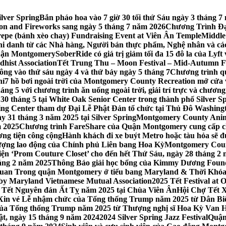
lver Spring
Bắn pháo hoa vào 7 giờ 30 tối thứ Sáu ngày 3 tháng
tion and Fireworks sang ngày 5 tháng 7 năm 2026
Chương Trình Đại
repe (bánh xèo chay) Fundraising Event at Viên Ân Temple
Middle
hi danh từ các Nhà hàng, Người bán thực phẩm, Nghệ nhân và cá
uận Montgomery
SoberRide có giá trị giảm tối đa 15 đô la của Ly
hist Association
Tết Trung Thu – Moon Festival – Mid-Autumn Fe
ông vào thứ sáu ngày 4 và thứ bảy ngày 5 tháng 7
Chương trình q
hí
7 hồ bơi ngoài trời của Montgomery County Recreation mở cửa 
ng 5 với chương trình ăn uống ngoài trời, giải trí trực và chương
30 tháng 5 tại White Oak Senior Center trong thành phố Silver S
ing Center tham dự Đại Lễ Phật Đản tổ chức tại Thủ Đô Washin
y 31 tháng 3 năm 2025 tại Silver Spring
Montgomery County Anima
m 2025
Chương trình FareShare của Quận Montgomery cung cấp ch
ương tiện công cộng
Hành khách đi xe buýt Metro hoặc tàu hỏa sẽ đ
 lượng lao động của Chính phủ Liên bang Hoa Kỳ
Montgomery Count
ự kiện ‘Prom Couture Closet’ cho đến hết Thứ Sáu, ngày 28 tháng 2
háng 2 năm 2025
Thông Báo giải học bổng của Kimmy Dương Found
n Trong quận Montgomery ở tiểu bang Maryland & Thời Khóa B
by Maryland Vietnamese Mutual Association
2025 Tết Festival at
 Tết Nguyên đán Ất Tỵ năm 2025 tại Chùa Viên Ân
Hội Chợ Tết X
Xin vé Lễ nhậm chức của Tổng thống Trump năm 2025 từ Dân Biểu
 của Tổng thống Trump năm 2025 từ Thượng nghị sĩ Hoa Kỳ Van 
ật, ngày 15 tháng 9 năm 2024
2024 Silver Spring Jazz Festival
Quận