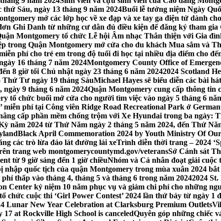
 tháng 9 năm 2024
Sinh viên và cựu sinh viên của Cao đẳng Montgom
ớc thứ Sáu, ngày 13 tháng 9 năm 2024
Buổi lễ tưởng niệm Ngày Quố
tgomery mở các lớp học về xe đạp và xe tay ga điện tử dành cho
 Ghi Danh từ những cư dân đủ điều kiện để đăng ký tham gia C
uận Montgomery tổ chức Lễ hội Âm nhạc Thân thiện với Gia đình,
iệp trong Quận Montgomery mở cửa cho du khách Mua sắm và Th
ễn phí cho trẻ em trong độ tuổi đi học tại nhiều địa điểm cho đến
ào ngày 16 tháng 7 năm 2024
Montgomery County Office of Emergen
đến 8 giờ tối Chủ nhật ngày 23 tháng 6 năm 2024
2024 Scotland He
vào Thứ Tư ngày 19 tháng Sáu
Michael Hayes sẽ biểu diễn các bài h
, ngày 9 tháng 6 năm 2024
Quận Montgomery cung cấp thông tin cập
 tổ chức buổi mở cửa cho người tìm việc vào ngày 5 tháng 6 năm 
o’ miễn phí tại Công viên Ridge Road Recreational Park ở Germant
nâng cấp phần mềm chống trộm với Xe Hyundai trong ba ngày: T
 Kỳ năm 2024 từ Thứ Năm ngày 2 tháng 5 năm 2024, đến Thứ Nă
yland
Black April Commemoration 2024 by Youth Ministry Of Our
g các trò lừa đảo lát đường lái xe
Trình diễn thời trang – 2024 ‘
 trên trang web montgomerycountymd.gov/veterans
Sở Cảnh sát Th
nt từ 9 giờ sáng đến 1 giờ chiều
Nhóm và Cá nhân đoạt giải cuộc 
 nhập quốc tịch của quận Montgomery trong mùa xuân 2024 bắt đầ
i phí thấp vào tháng 4, tháng 5 và tháng 6 trong năm 2024
2024 St.
n Center kỷ niệm 10 năm phục vụ và giảm chi phí cho những ngư
 chức cuộc thi ‘Girl Power Contest’ 2024 lần thứ bảy từ ngày 1 
4 Lunar New Year Celebration at Clarksburg Premium Outlets
Vi
17 at Rockville High School is canceled
Quyên góp những chiếc vá