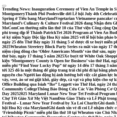
Skip
to
Trending News:
Inauguration Ceremony of Vien An Temple in Si
content
Montgomery
Thành Phố Poolesville dời Lễ hội July 4th Celebra
Spring ở Tiểu bang Maryland
Vegetarian Vietnamese pancake/ c
Maryland’s Culinary & Culture Festival 2026 đang Nhận đơn G
MoComCon thường niên lần thứ 10 của Thư viện Công cộng Q
phí trong dịp lễ Thánh Patrick
Tet 2026 Program at Vien An Budd
sẽ kỷ niệm Ngày Độc lập Hoa Kỳ năm 2025 với lễ hội bắn pháo b
ngày 25 đến Thứ Bảy ngày 31 tháng 5 sẽ được đi xe buýt miễn p
2025
Wheaton Streetery Block Party Series ra mắt vào ngày 17 thá
niệm cộng đồng cho ‘Older Americans Month’ vào thứ sáu, ngày 
thứ bảy, ngày 17 tháng 5 năm 2025
Xe buýt từ White Oak Shopp
kiện ‘Montgomery County is Open for Business’ vào thứ Hai, ngà
miễn phí “Find Your Lucky Pup” từ ngày 14 đến 17 tháng 3 nă
tới 325 đô la một tháng để giúp trang trải chi phí đi lại bằng ph
nguyên cho Người lao động bị ảnh hưởng bởi việc cắt giảm lực
váy, vest, áo sơ mi giặt khô, giày dép, cà vạt và phụ kiện cho s
Office Building qua Isiah “Ike” Leggett vào Thứ Hai, ngày 24 t
Community College
Thông Báo Đóng Cửa Các Văn Phòng Cơ Qua
Day 2025
2025 Maryland Lunar New Year Tet Festival Program 
Chợ Tết Giáo Xứ Mẹ Việt Nam
Đón Giao Thừa và Lễ Phật trong
Festival – Lunar New Year Festival by Xa Loi Charity
Ghi danh 
hội Hoa Kỳ của Maryland
Ghi danh xin vé đi coi Lễ nhậm chức
‘Friendship Picnic’ miễn phí lần thứ 10 tại Wheaton vào Chủ Nh