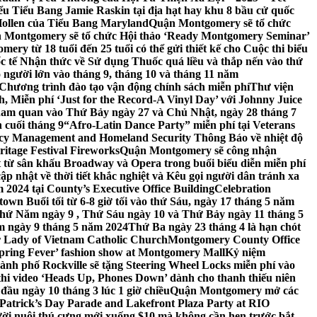
 Tiểu Bang Jamie Raskin tại địa hạt hay khu 8 bầu cử quốc
Hollen của Tiểu Bang Maryland
Quận Montgomery sẽ tổ chức
 Montgomery sẽ tổ chức Hội thảo ‘Ready Montgomery Seminar’
ery từ 18 tuổi đến 25 tuổi có thể gửi thiết kế cho Cuộc thi biểu
c tế Nhận thức về Sử dụng Thuốc quá liều và thắp nến vào thứ
 người lớn vào tháng 9, tháng 10 và tháng 11 năm
hương trình đào tạo vận động chính sách miễn phí
Thư viện
 Miễn phí ‘Just for the Record-A Vinyl Day’ với Johnny Juice
am quan vào Thứ Bảy ngày 27 và Chủ Nhật, ngày 28 tháng 7
 cuối tháng 9
“Afro-Latin Dance Party” miễn phí tại Veterans
cy Management and Homeland Security Thông Báo về nhiệt độ
ritage Festival Fireworks
Quận Montgomery sẽ công nhận
át từ sân khấu Broadway và Opera trong buổi biểu diễn miễn phí
 nhật về thời tiết khắc nghiệt và Kêu gọi người dân tránh xa
2024 tại County’s Executive Office Building
Celebration
own Buổi tối từ 6-8 giờ tối vào thứ Sáu, ngày 17 tháng 5 năm
hứ Năm ngày 9 , Thứ Sáu ngày 10 và Thứ Bảy ngày 11 tháng 5
m ngày 9 tháng 5 năm 2024
Thứ Ba ngày 23 tháng 4 là hạn chót
 Lady of Vietnam Catholic Church
Montgomery County Office
Spring Fever’ fashion show at Montgomery Mall
Kỷ niệm
ành phố Rockville sẽ tặng Steering Wheel Locks miễn phí vào
thi video ‘Heads Up, Phones Down’ dành cho thanh thiếu niên
u ngày 10 tháng 3 lúc 1 giờ chiều
Quận Montgomery mở các
 Patrick’s Day Parade and Lakefront Plaza Party at RIO
ời nuôi thú cưng mới xuống $10 mà không cần hẹn trước bắt