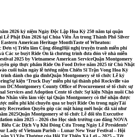
 7 năm 2026 kỷ niệm Ngày Độc Lập Hoa Kỳ 250 năm tại quận
 Lễ Phật Đản 2026 tại Chùa Viên Ân trong Thành Phố Silver
 Eastern American Heritage Month
Taste of Wheaton:
c Đơn vị Triển lãm Cộng đồng
Hội nghị truyện tranh miễn phí
ft và Các xe buýt Ride On là chương trình đưa đón về nhà miễn
stival 2025 by Vietnamese American Service
Quận Montgomery
uyên góp thực phẩm Ride On Food Drive năm 2025 từ Chủ Nhật
vào cuối tuần ngày lễ tưởng niệm Chiến Sĩ Trận Vong Hoa Kỳ
 trình dành cho gia đình
Quận Montgomery sẽ tổ chức Lễ kỷ
pring
Sự kiện ‘Truck Day’ miễn phí tại thành phố Rockville vào
gton DC
Montgomery County Office of Procurement sẽ tổ chức sự
l Services and Adoption Cente tổ chức Sự kiện Nhận nuôi Chó
o Nhân viên làm việc tại Quận Montgomery có thể nhận được
ược miễn phí khi chuyển qua xe buýt Ride On trong ngày
Tài
y Recreation Quyên góp các mặt hàng mới hoặc đã xài như
 năm 2025
Quận Montgomery sẽ tổ chức Lễ đổi tên Executive
ation năm 2025 – 2026 cho Học sinh trường cao đẳng NOVA
iểu Các Dịch Vụ Khi Đóng Cửa Trong Ngày Lễ Presidents’
 Our Lady of Vietnam Parish – Lunar New Year Festival – Hội
uân Vị Yêu Thương của Hội Từ Thiện Xá Lợi – 2025 – Tết