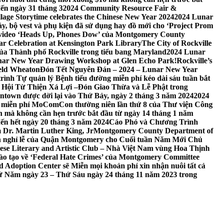
đến ngày 31 tháng 3
2024 Community Resource Fair &
llage Storytime celebrates the Chinese New Year 2024
2024 Lunar
y, bộ vest và phụ kiện đã sử dụng hay đồ mới cho ‘Project Prom
 video ‘Heads Up, Phones Dow’ của Montgomery County
r Celebration at Kensington Park Library
The City of Rockville
 của Thành phố Rockville trong tiểu bang Maryland
2024 Lunar
ar New Year Drawing Workshop at Glen Echo Park!
Rockville’s
eld Wheaton
Đón Tết Nguyên Đán – 2024 – Lunar New Year
ình Tự quản lý Bệnh tiểu đường miễn phí kéo dài sáu tuần bắt
a Hội Từ Thiện Xá Lợi –
Đón Giao Thừa và Lễ Phật trong
town được dời lại vào Thứ Bảy, ngày 2 tháng 3 năm 2024
2024
h miễn phí MoComCon thường niên lần thứ 8 của Thư viện Công
 mà không cần hẹn trước bắt đầu từ ngày 14 tháng 1 năm
ến hết ngày 20 tháng 3 năm 2024
Cáo Phó và Chương Trình
 Dr. Martin Luther King, Jr
Montgomery County Department of
h nghỉ lễ của Quận Montgomery cho Cuối tuần Năm Mới Chủ
mese Literary and Artistic Club – Nhà Việt Nam vùng Hoa Thịnh
đào tạo về ‘Federal Hate Crimes’ của Montgomery Committee
Adoption Center sẽ Miễn mọi khoản phí xin nhận nuôi tất cả
Thứ Năm ngày 23 – Thứ Sáu ngày 24 tháng 11 năm 2023 trong