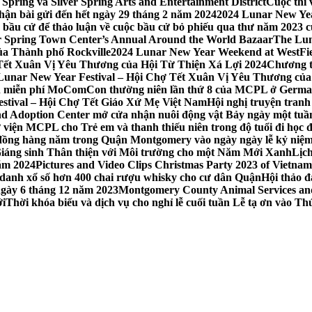
Spring và Silver Spring Arts and Entertainment District
Cuộc thi
hận bài gửi đến hết ngày 29 tháng 2 năm 2024
2024 Lunar New Yea
sau bầu cử để thảo luận về cuộc bầu cử bỏ phiếu qua thư năm 2023
r Spring Town Center’s Annual Around the World Bazaar
The Lun
ủa Thành phố Rockville
2024 Lunar New Year Weekend at WestFi
 Tết Xuân Vị Yêu Thương của Hội Từ Thiện Xá Lợi 2024
Chương tr
– Lunar New Year Festival – Hội Chợ Tết Xuân Vị Yêu Thương củ
nh miễn phí MoComCon thường niên lần thứ 8 của MCPL ở German
Festival – Hội Chợ Tết Giáo Xứ Mẹ Việt Nam
Hội nghị truyện tran
d Adoption Center mở cửa nhận nuôi động vật Bảy ngày một tuần
iện MCPL cho Trẻ em và thanh thiếu niên trong độ tuổi đi học đ
đồng hàng năm trong Quận Montgomery vào ngày ngày lễ kỷ niệm
Giáng sinh Thân thiện với Môi trường cho một Năm Mới Xanh
Lịc
ăm 2024
Pictures and Video Clips Christmas Party 2023 of Vietna
 danh xổ số hơn 400 chai rượu whisky cho cư dân Quận
Hội thảo 
 ngày 6 tháng 12 năm 2023
Montgomery County Animal Services and 
ới
Thời khóa biểu và dịch vụ cho nghỉ lễ cuối tuần Lễ tạ ơn vào 