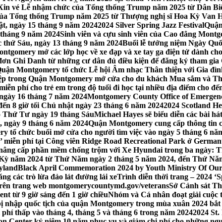
Xin vé Lễ nhậm chức của Tổng thống Trump năm 2025 từ Dân Biểu
 của Tổng thống Trump năm 2025 từ Thượng nghị sĩ Hoa Kỳ Van 
ật, ngày 15 tháng 9 năm 2024
2024 Silver Spring Jazz Festival
Quận
 tháng 9 năm 2024
Sinh viên và cựu sinh viên của Cao đẳng Montgom
ớc thứ Sáu, ngày 13 tháng 9 năm 2024
Buổi lễ tưởng niệm Ngày Quố
tgomery mở các lớp học về xe đạp và xe tay ga điện tử dành cho
 Ghi Danh từ những cư dân đủ điều kiện để đăng ký tham gia C
uận Montgomery tổ chức Lễ hội Âm nhạc Thân thiện với Gia đình,
iệp trong Quận Montgomery mở cửa cho du khách Mua sắm và Th
ễn phí cho trẻ em trong độ tuổi đi học tại nhiều địa điểm cho đến
ào ngày 16 tháng 7 năm 2024
Montgomery County Office of Emergen
đến 8 giờ tối Chủ nhật ngày 23 tháng 6 năm 2024
2024 Scotland He
vào Thứ Tư ngày 19 tháng Sáu
Michael Hayes sẽ biểu diễn các bài h
, ngày 9 tháng 6 năm 2024
Quận Montgomery cung cấp thông tin cập
 tổ chức buổi mở cửa cho người tìm việc vào ngày 5 tháng 6 năm 
o’ miễn phí tại Công viên Ridge Road Recreational Park ở Germant
nâng cấp phần mềm chống trộm với Xe Hyundai trong ba ngày: T
 Kỳ năm 2024 từ Thứ Năm ngày 2 tháng 5 năm 2024, đến Thứ Nă
yland
Black April Commemoration 2024 by Youth Ministry Of Our
g các trò lừa đảo lát đường lái xe
Trình diễn thời trang – 2024 ‘
 trên trang web montgomerycountymd.gov/veterans
Sở Cảnh sát Th
nt từ 9 giờ sáng đến 1 giờ chiều
Nhóm và Cá nhân đoạt giải cuộc 
 nhập quốc tịch của quận Montgomery trong mùa xuân 2024 bắt đầ
i phí thấp vào tháng 4, tháng 5 và tháng 6 trong năm 2024
2024 St.
n Center kỷ niệm 10 năm phục vụ và giảm chi phí cho những ngư