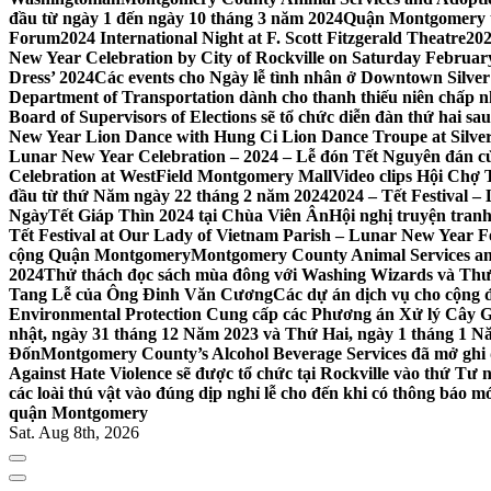
đầu từ ngày 1 đến ngày 10 tháng 3 năm 2024
Quận Montgomery tổ
Forum
2024 International Night at F. Scott Fitzgerald Theatre
202
New Year Celebration by City of Rockville on Saturday February 
Dress’ 2024
Các events cho Ngày lễ tình nhân ở Downtown Silver 
Department of Transportation dành cho thanh thiếu niên chấp n
Board of Supervisors of Elections sẽ tổ chức diễn đàn thứ hai 
New Year Lion Dance with Hung Ci Lion Dance Troupe at Silve
Lunar New Year Celebration – 2024 – Lễ đón Tết Nguyên đán c
Celebration at WestField Montgomery Mall
Video clips Hội Chợ
đầu từ thứ Năm ngày 22 tháng 2 năm 2024
2024 – Tết Festival 
NgàyTết Giáp Thìn 2024 tại Chùa Viên Ân
Hội nghị truyện tra
Tết Festival at Our Lady of Vietnam Parish – Lunar New Year 
cộng Quận Montgomery
Montgomery County Animal Services an
2024
Thử thách đọc sách mùa đông với Washing Wizards và Thư v
Tang Lễ của Ông Đinh Văn Cương
Các dự án dịch vụ cho cộng 
Environmental Protection Cung cấp các Phương án Xử lý Cây 
nhật, ngày 31 tháng 12 Năm 2023 và Thứ Hai, ngày 1 tháng 1 N
Đốn
Montgomery County’s Alcohol Beverage Services đã mở ghi
Against Hate Violence sẽ được tổ chức tại Rockville vào thứ Tư
các loài thú vật vào đúng dịp nghỉ lễ cho đến khi có thông báo m
quận Montgomery
Sat. Aug 8th, 2026