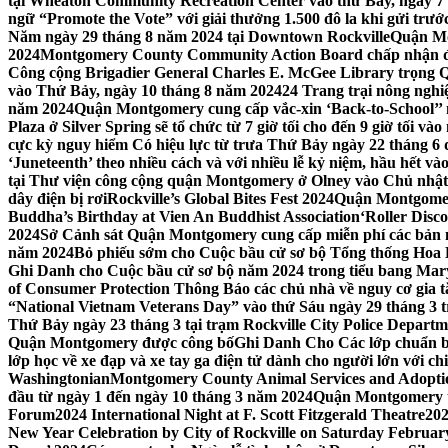
tại Wheaton Community Recreation Center vào thứ Bảy, ngày 7
ngữ “Promote the Vote” với giải thưởng 1.500 đô la khi gửi trư
Năm ngày 29 tháng 8 năm 2024 tại Downtown Rockville
Quận Mon
2024
Montgomery County Community Action Board chấp nhận đơn
Công cộng Brigadier General Charles E. McGee Library trọng Q
vào Thứ Bảy, ngày 10 tháng 8 năm 2024
24 Trang trại nông ngh
năm 2024
Quận Montgomery cung cấp vắc-xin ‘Back-to-School’’ mi
Plaza ở Silver Spring sẽ tổ chức từ 7 giờ tối cho đến 9 giờ tối v
cực kỳ nguy hiểm Có hiệu lực từ trưa Thứ Bảy ngày 22 tháng 6 
‘Juneteenth’ theo nhiều cách và với nhiều lễ kỷ niệm, hầu hết 
tại Thư viện công cộng quận Montgomery ở Olney vào Chủ nhật
dây điện bị rơi
Rockville’s Global Bites Fest 2024
Quận Montgomery
Buddha’s Birthday at Vien An Buddhist Association
‘Roller Disc
2024
Sở Cảnh sát Quận Montgomery cung cấp miễn phí các bản 
năm 2024
Bỏ phiếu sớm cho Cuộc bầu cử sơ bộ Tổng thống Hoa
Ghi Danh cho Cuộc bầu cử sơ bộ năm 2024 trong tiểu bang Mar
of Consumer Protection Thông Báo các chủ nhà về nguy cơ gia tăn
“National Vietnam Veterans Day” vào thứ Sáu ngày 29 tháng 3
Thứ Bảy ngày 23 tháng 3 tại trạm Rockville City Police Departme
Quận Montgomery được công bố
Ghi Danh Cho Các lớp chuẩn bị
lớp học về xe đạp và xe tay ga điện tử dành cho người lớn với ch
Washingtonian
Montgomery County Animal Services and Adoptio
đầu từ ngày 1 đến ngày 10 tháng 3 năm 2024
Quận Montgomery tổ
Forum
2024 International Night at F. Scott Fitzgerald Theatre
202
New Year Celebration by City of Rockville on Saturday February 