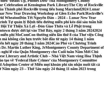
 video ‘Heads Up, Phones Dow’ của Montgomery County
r Celebration at Kensington Park Library
The City of Rockville
 của Thành phố Rockville trong tiểu bang Maryland
2024 Lunar
ar New Year Drawing Workshop at Glen Echo Park!
Rockville’s
eld Wheaton
Đón Tết Nguyên Đán – 2024 – Lunar New Year
ình Tự quản lý Bệnh tiểu đường miễn phí kéo dài sáu tuần bắt
a Hội Từ Thiện Xá Lợi –
Đón Giao Thừa và Lễ Phật trong
town được dời lại vào Thứ Bảy, ngày 2 tháng 3 năm 2024
2024
h miễn phí MoComCon thường niên lần thứ 8 của Thư viện Công
 mà không cần hẹn trước bắt đầu từ ngày 14 tháng 1 năm
ến hết ngày 20 tháng 3 năm 2024
Cáo Phó và Chương Trình
 Dr. Martin Luther King, Jr
Montgomery County Department of
h nghỉ lễ của Quận Montgomery cho Cuối tuần Năm Mới Chủ
mese Literary and Artistic Club – Nhà Việt Nam vùng Hoa Thịnh
đào tạo về ‘Federal Hate Crimes’ của Montgomery Committee
Adoption Center sẽ Miễn mọi khoản phí xin nhận nuôi tất cả
Thứ Năm ngày 23 – Thứ Sáu ngày 24 tháng 11 năm 2023 trong