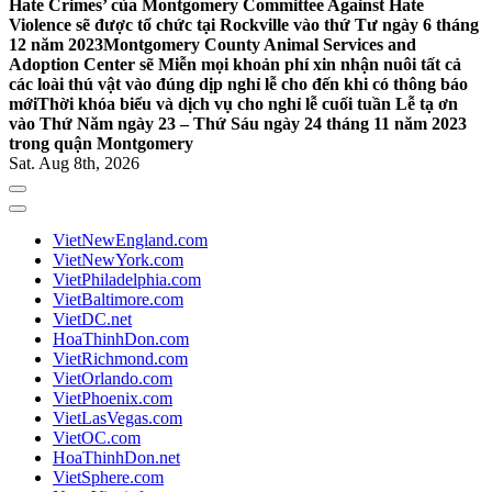
Hate Crimes’ của Montgomery Committee Against Hate
Violence sẽ được tổ chức tại Rockville vào thứ Tư ngày 6 tháng
12 năm 2023
Montgomery County Animal Services and
Adoption Center sẽ Miễn mọi khoản phí xin nhận nuôi tất cả
các loài thú vật vào đúng dịp nghỉ lễ cho đến khi có thông báo
mới
Thời khóa biểu và dịch vụ cho nghỉ lễ cuối tuần Lễ tạ ơn
vào Thứ Năm ngày 23 – Thứ Sáu ngày 24 tháng 11 năm 2023
trong quận Montgomery
Sat. Aug 8th, 2026
VietNewEngland.com
VietNewYork.com
VietPhiladelphia.com
VietBaltimore.com
VietDC.net
HoaThinhDon.com
VietRichmond.com
VietOrlando.com
VietPhoenix.com
VietLasVegas.com
VietOC.com
HoaThinhDon.net
VietSphere.com