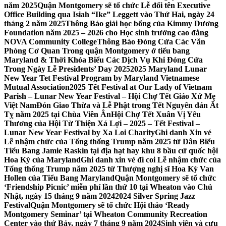
năm 2025
Quận Montgomery sẽ tổ chức Lễ đổi tên Executive
Office Building qua Isiah “Ike” Leggett vào Thứ Hai, ngày 24
tháng 2 năm 2025
Thông Báo giải học bổng của Kimmy Dương
Foundation năm 2025 – 2026 cho Học sinh trường cao đẳng
NOVA Community College
Thông Báo Đóng Cửa Các Văn
Phòng Cơ Quan Trong quận Montgomery ở tiểu bang
Maryland & Thời Khóa Biểu Các Dịch Vụ Khi Đóng Cửa
Trong Ngày Lễ Presidents’ Day 2025
2025 Maryland Lunar
New Year Tet Festival Program by Maryland Vietnamese
Mutual Association
2025 Tết Festival at Our Lady of Vietnam
Parish – Lunar New Year Festival – Hội Chợ Tết Giáo Xứ Mẹ
Việt Nam
Đón Giao Thừa và Lễ Phật trong Tết Nguyên đán Ất
Tỵ năm 2025 tại Chùa Viên Ân
Hội Chợ Tết Xuân Vị Yêu
Thương của Hội Từ Thiện Xá Lợi – 2025 – Tết Festival –
Lunar New Year Festival by Xa Loi Charity
Ghi danh Xin vé
Lễ nhậm chức của Tổng thống Trump năm 2025 từ Dân Biểu
Tiểu Bang Jamie Raskin tại địa hạt hay khu 8 bầu cử quốc hội
Hoa Kỳ của Maryland
Ghi danh xin vé đi coi Lễ nhậm chức của
Tổng thống Trump năm 2025 từ Thượng nghị sĩ Hoa Kỳ Van
Hollen của Tiểu Bang Maryland
Quận Montgomery sẽ tổ chức
‘Friendship Picnic’ miễn phí lần thứ 10 tại Wheaton vào Chủ
Nhật, ngày 15 tháng 9 năm 2024
2024 Silver Spring Jazz
Festival
Quận Montgomery sẽ tổ chức Hội thảo ‘Ready
Montgomery Seminar’ tại Wheaton Community Recreation
Center vào thứ Bảy, ngày 7 tháng 9 năm 2024
Sinh viên và cựu