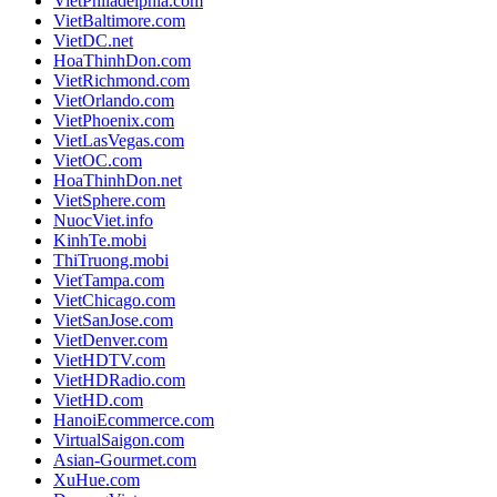
VietPhiladelphia.com
VietBaltimore.com
VietDC.net
HoaThinhDon.com
VietRichmond.com
VietOrlando.com
VietPhoenix.com
VietLasVegas.com
VietOC.com
HoaThinhDon.net
VietSphere.com
NuocViet.info
KinhTe.mobi
ThiTruong.mobi
VietTampa.com
VietChicago.com
VietSanJose.com
VietDenver.com
VietHDTV.com
VietHDRadio.com
VietHD.com
HanoiEcommerce.com
VirtualSaigon.com
Asian-Gourmet.com
XuHue.com