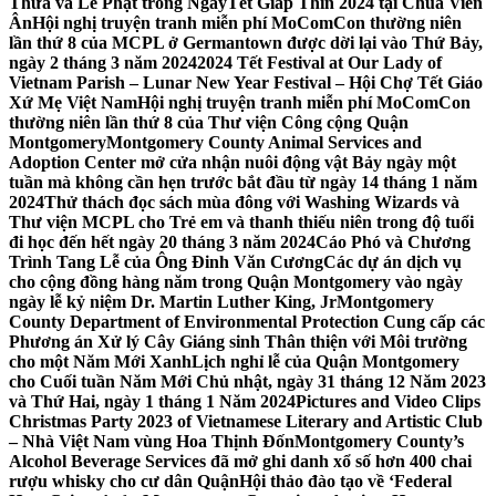
Thừa và Lễ Phật trong NgàyTết Giáp Thìn 2024 tại Chùa Viên
Ân
Hội nghị truyện tranh miễn phí MoComCon thường niên
lần thứ 8 của MCPL ở Germantown được dời lại vào Thứ Bảy,
ngày 2 tháng 3 năm 2024
2024 Tết Festival at Our Lady of
Vietnam Parish – Lunar New Year Festival – Hội Chợ Tết Giáo
Xứ Mẹ Việt Nam
Hội nghị truyện tranh miễn phí MoComCon
thường niên lần thứ 8 của Thư viện Công cộng Quận
Montgomery
Montgomery County Animal Services and
Adoption Center mở cửa nhận nuôi động vật Bảy ngày một
tuần mà không cần hẹn trước bắt đầu từ ngày 14 tháng 1 năm
2024
Thử thách đọc sách mùa đông với Washing Wizards và
Thư viện MCPL cho Trẻ em và thanh thiếu niên trong độ tuổi
đi học đến hết ngày 20 tháng 3 năm 2024
Cáo Phó và Chương
Trình Tang Lễ của Ông Đinh Văn Cương
Các dự án dịch vụ
cho cộng đồng hàng năm trong Quận Montgomery vào ngày
ngày lễ kỷ niệm Dr. Martin Luther King, Jr
Montgomery
County Department of Environmental Protection Cung cấp các
Phương án Xử lý Cây Giáng sinh Thân thiện với Môi trường
cho một Năm Mới Xanh
Lịch nghỉ lễ của Quận Montgomery
cho Cuối tuần Năm Mới Chủ nhật, ngày 31 tháng 12 Năm 2023
và Thứ Hai, ngày 1 tháng 1 Năm 2024
Pictures and Video Clips
Christmas Party 2023 of Vietnamese Literary and Artistic Club
– Nhà Việt Nam vùng Hoa Thịnh Đốn
Montgomery County’s
Alcohol Beverage Services đã mở ghi danh xổ số hơn 400 chai
rượu whisky cho cư dân Quận
Hội thảo đào tạo về ‘Federal