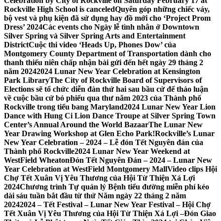
Celebration by City of Rockville on Saturday February 17 at
Rockville High School is canceled
Quyên góp những chiếc váy,
bộ vest và phụ kiện đã sử dụng hay đồ mới cho ‘Project Prom
Dress’ 2024
Các events cho Ngày lễ tình nhân ở Downtown
Silver Spring và Silver Spring Arts and Entertainment
District
Cuộc thi video ‘Heads Up, Phones Dow’ của
Montgomery County Department of Transportation dành cho
thanh thiếu niên chấp nhận bài gửi đến hết ngày 29 tháng 2
năm 2024
2024 Lunar New Year Celebration at Kensington
Park Library
The City of Rockville Board of Supervisors of
Elections sẽ tổ chức diễn đàn thứ hai sau bầu cử để thảo luận
về cuộc bầu cử bỏ phiếu qua thư năm 2023 của Thành phố
Rockville trong tiểu bang Maryland
2024 Lunar New Year Lion
Dance with Hung Ci Lion Dance Troupe at Silver Spring Town
Center’s Annual Around the World Bazaar
The Lunar New
Year Drawing Workshop at Glen Echo Park!
Rockville’s Lunar
New Year Celebration – 2024 – Lễ đón Tết Nguyên đán của
Thành phố Rockville
2024 Lunar New Year Weekend at
WestField Wheaton
Đón Tết Nguyên Đán – 2024 – Lunar New
Year Celebration at WestField Montgomery Mall
Video clips Hội
Chợ Tết Xuân Vị Yêu Thương của Hội Từ Thiện Xá Lợi
2024
Chương trình Tự quản lý Bệnh tiểu đường miễn phí kéo
dài sáu tuần bắt đầu từ thứ Năm ngày 22 tháng 2 năm
2024
2024 – Tết Festival – Lunar New Year Festival – Hội Chợ
Tết Xuân Vị Yêu Thương của Hội Từ Thiện Xá Lợi –
Đón Giao