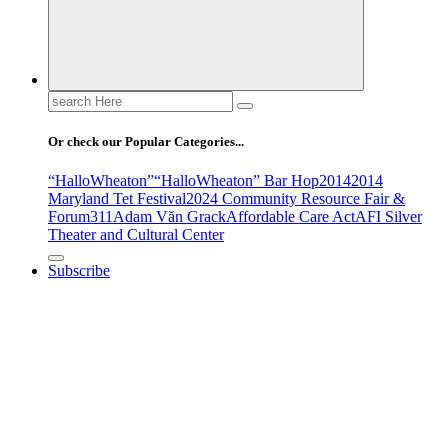
Search
for:
Or check our Popular Categories...
“HalloWheaton”
“HalloWheaton” Bar Hop
2014
2014
Maryland Tet Festival
2024 Community Resource Fair &
Forum
311
Adam Văn Grack
Affordable Care Act
AFI Silver
Theater and Cultural Center
Subscribe