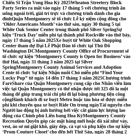
Chiến Sĩ Trận Vong Hoa Kỳ 2025
Wheaton Streetery Block
Party Series ra mắt vào ngày 17 tháng 5 với chương trình ăn
uống ngoài trời, giải trí trực và chương trình dành cho gia
đình
Quận Montgomery sẽ tổ chức Lễ kỷ niệm cộng đồng cho
‘Older Americans Month’ vào thứ sáu, ngày 30 tháng 5 tại
White Oak Senior Center trong thành phố Silver Spring
Sự
kiện ‘Truck Day’ miễn phí tại thành phố Rockville vào thứ bảy,
ngày 17 tháng 5 năm 2025
Xe buýt từ White Oak Shopping
Center tham dự Đại Lễ Phật Đản tổ chức tại Thủ Đô
Washington DC
Montgomery County Office of Procurement sẽ
tổ chức sự kiện ‘Montgomery County is Open for Business’ vào
thứ Hai, ngày 31 tháng 3 năm 2025 tại Silver
Spring
Montgomery County Animal Services and Adoption
Cente tổ chức Sự kiện Nhận nuôi Chó miễn phí “Find Your
Lucky Pup” từ ngày 14 đến 17 tháng 3 năm 2025
Chương trình
FareShare của Quận Montgomery cung cấp cho Nhân viên làm
việc tại Quận Montgomery có thể nhận được tới 325 đô la một
tháng để giúp trang trải chi phí đi lại bằng phương tiện công
cộng
Hành khách đi xe buýt Metro hoặc tàu hỏa sẽ được miễn
phí khi chuyển qua xe buýt Ride On trong ngày
Tài nguyên cho
Người lao động bị ảnh hưởng bởi việc cắt giảm lực lượng lao
động của Chính phủ Liên bang Hoa Kỳ
Montgomery County
Recreation Quyên góp các mặt hàng mới hoặc đã xài như váy,
vest, áo sơ mi giặt khô, giày dép, cà vạt và phụ kiện cho sự kiện
‘Prom Couture Closet’ cho đến hết Thứ Sáu, ngày 28 tháng 2