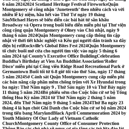
6 năm 2024
2024 Scotland Heritage Festival Fireworks
Quận
Montgomery sẽ công nhận ‘Juneteenth’ theo nhiều cách và với
nhiều lễ kỷ niệm, hầu hết vào Thứ Tư ngày 19 tháng
Sáu
Michael Hayes sẽ biểu diễn các bài hát từ sân khấu
Broadway và Opera trong buổi biểu diễn miễn phí tại Thư viện
công cộng quận Montgomery ở Olney vào Chủ nhật, ngày 9
tháng 6 năm 2024
Quận Montgomery cung cấp thông tin cập
nhật về thời tiết khắc nghiệt và Kêu gọi người dân tránh xa dây
điện bị rơi
Rockville’s Global Bites Fest 2024
Quận Montgomery
tổ chức buổi mở cửa cho người tìm việc vào ngày 5 tháng 6
năm 2024 tại County’s Executive Office Building
Celebration
Buddha’s Birthday at Vien An Buddhist Association
‘Roller
Disco’ miễn phí tại Công viên Ridge Road Recreational Park ở
Germantown Buổi tối từ 6-8 giờ tối vào thứ Sáu, ngày 17 tháng
5 năm 2024
Sở Cảnh sát Quận Montgomery cung cấp miễn phí
các bản nâng cấp phần mềm chống trộm với Xe Hyundai trong
ba ngày: Thứ Năm ngày 9 , Thứ Sáu ngày 10 và Thứ Bảy ngày
11 tháng 5 năm 2024
Bỏ phiếu sớm cho Cuộc bầu cử sơ bộ Tổng
thống Hoa Kỳ năm 2024 từ Thứ Năm ngày 2 tháng 5 năm
2024, đến Thứ Năm ngày 9 tháng 5 năm 2024
Thứ Ba ngày 23
tháng 4 là hạn chót Ghi Danh cho Cuộc bầu cử sơ bộ năm 2024
trong tiểu bang Maryland
Black April Commemoration 2024 by
Youth Ministry Of Our Lady of Vietnam Catholic
Church
Montgomery County Office of Consumer Protection
Thông Báo các chủ nhà về nguy cơ gia tăng các trò lừa đảo lát