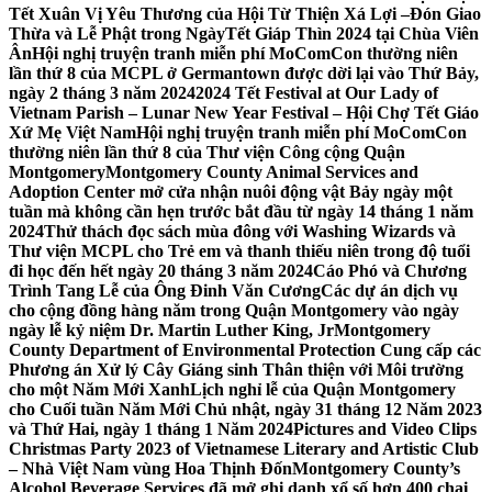
Tết Xuân Vị Yêu Thương của Hội Từ Thiện Xá Lợi –
Đón Giao
Thừa và Lễ Phật trong NgàyTết Giáp Thìn 2024 tại Chùa Viên
Ân
Hội nghị truyện tranh miễn phí MoComCon thường niên
lần thứ 8 của MCPL ở Germantown được dời lại vào Thứ Bảy,
ngày 2 tháng 3 năm 2024
2024 Tết Festival at Our Lady of
Vietnam Parish – Lunar New Year Festival – Hội Chợ Tết Giáo
Xứ Mẹ Việt Nam
Hội nghị truyện tranh miễn phí MoComCon
thường niên lần thứ 8 của Thư viện Công cộng Quận
Montgomery
Montgomery County Animal Services and
Adoption Center mở cửa nhận nuôi động vật Bảy ngày một
tuần mà không cần hẹn trước bắt đầu từ ngày 14 tháng 1 năm
2024
Thử thách đọc sách mùa đông với Washing Wizards và
Thư viện MCPL cho Trẻ em và thanh thiếu niên trong độ tuổi
đi học đến hết ngày 20 tháng 3 năm 2024
Cáo Phó và Chương
Trình Tang Lễ của Ông Đinh Văn Cương
Các dự án dịch vụ
cho cộng đồng hàng năm trong Quận Montgomery vào ngày
ngày lễ kỷ niệm Dr. Martin Luther King, Jr
Montgomery
County Department of Environmental Protection Cung cấp các
Phương án Xử lý Cây Giáng sinh Thân thiện với Môi trường
cho một Năm Mới Xanh
Lịch nghỉ lễ của Quận Montgomery
cho Cuối tuần Năm Mới Chủ nhật, ngày 31 tháng 12 Năm 2023
và Thứ Hai, ngày 1 tháng 1 Năm 2024
Pictures and Video Clips
Christmas Party 2023 of Vietnamese Literary and Artistic Club
– Nhà Việt Nam vùng Hoa Thịnh Đốn
Montgomery County’s
Alcohol Beverage Services đã mở ghi danh xổ số hơn 400 chai