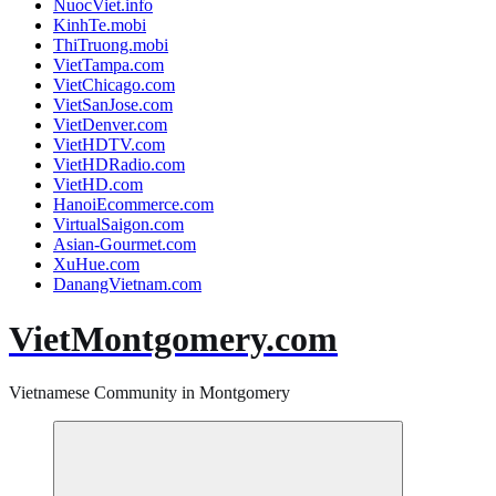
NuocViet.info
KinhTe.mobi
ThiTruong.mobi
VietTampa.com
VietChicago.com
VietSanJose.com
VietDenver.com
VietHDTV.com
VietHDRadio.com
VietHD.com
HanoiEcommerce.com
VirtualSaigon.com
Asian-Gourmet.com
XuHue.com
DanangVietnam.com
VietMontgomery.com
Vietnamese Community in Montgomery