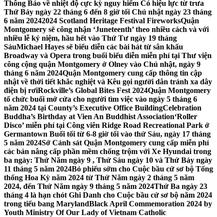
Thông Báo về nhiệt độ cực kỳ nguy hiểm Có hiệu lực từ trưa
Thứ Bảy ngày 22 tháng 6 đến 8 giờ tối Chủ nhật ngày 23 tháng
6 năm 2024
2024 Scotland Heritage Festival Fireworks
Quận
Montgomery sẽ công nhận ‘Juneteenth’ theo nhiều cách và với
nhiều lễ kỷ niệm, hầu hết vào Thứ Tư ngày 19 tháng
Sáu
Michael Hayes sẽ biểu diễn các bài hát từ sân khấu
Broadway và Opera trong buổi biểu diễn miễn phí tại Thư viện
công cộng quận Montgomery ở Olney vào Chủ nhật, ngày 9
tháng 6 năm 2024
Quận Montgomery cung cấp thông tin cập
nhật về thời tiết khắc nghiệt và Kêu gọi người dân tránh xa dây
điện bị rơi
Rockville’s Global Bites Fest 2024
Quận Montgomery
tổ chức buổi mở cửa cho người tìm việc vào ngày 5 tháng 6
năm 2024 tại County’s Executive Office Building
Celebration
Buddha’s Birthday at Vien An Buddhist Association
‘Roller
Disco’ miễn phí tại Công viên Ridge Road Recreational Park ở
Germantown Buổi tối từ 6-8 giờ tối vào thứ Sáu, ngày 17 tháng
5 năm 2024
Sở Cảnh sát Quận Montgomery cung cấp miễn phí
các bản nâng cấp phần mềm chống trộm với Xe Hyundai trong
ba ngày: Thứ Năm ngày 9 , Thứ Sáu ngày 10 và Thứ Bảy ngày
11 tháng 5 năm 2024
Bỏ phiếu sớm cho Cuộc bầu cử sơ bộ Tổng
thống Hoa Kỳ năm 2024 từ Thứ Năm ngày 2 tháng 5 năm
2024, đến Thứ Năm ngày 9 tháng 5 năm 2024
Thứ Ba ngày 23
tháng 4 là hạn chót Ghi Danh cho Cuộc bầu cử sơ bộ năm 2024
trong tiểu bang Maryland
Black April Commemoration 2024 by
Youth Ministry Of Our Lady of Vietnam Catholic