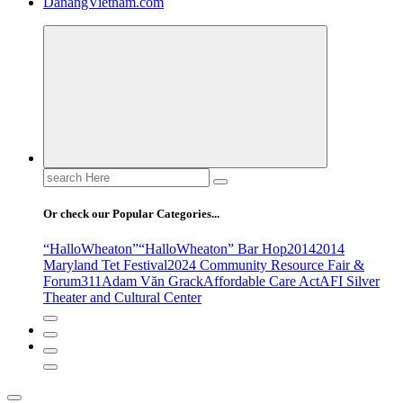
DanangVietnam.com
Search
for:
Or check our Popular Categories...
“HalloWheaton”
“HalloWheaton” Bar Hop
2014
2014
Maryland Tet Festival
2024 Community Resource Fair &
Forum
311
Adam Văn Grack
Affordable Care Act
AFI Silver
Theater and Cultural Center