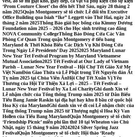
vest, áo sơ mi giặt khô, giày dép, cà vạt và phụ kiện cho sự kiện
‘Prom Couture Closet’ cho đến hết Thứ Sáu, ngày 28 tháng 2
năm 2025
Quận Montgomery sẽ tổ chức Lễ đổi tên Executive
Office Building qua Isiah “Ike” Leggett vào Thứ Hai, ngày 24
tháng 2 năm 2025
Thông Báo giải học bổng của Kimmy Dương
Foundation năm 2025 – 2026 cho Học sinh trường cao đẳng
NOVA Community College
Thông Báo Đóng Cửa Các Văn
Phòng Cơ Quan Trong quận Montgomery ở tiểu bang
Maryland & Thời Khóa Biểu Các Dịch Vụ Khi Đóng Cửa
Trong Ngày Lễ Presidents’ Day 2025
2025 Maryland Lunar
New Year Tet Festival Program by Maryland Vietnamese
Mutual Association
2025 Tết Festival at Our Lady of Vietnam
Parish – Lunar New Year Festival – Hội Chợ Tết Giáo Xứ Mẹ
Việt Nam
Đón Giao Thừa và Lễ Phật trong Tết Nguyên đán Ất
Tỵ năm 2025 tại Chùa Viên Ân
Hội Chợ Tết Xuân Vị Yêu
Thương của Hội Từ Thiện Xá Lợi – 2025 – Tết Festival –
Lunar New Year Festival by Xa Loi Charity
Ghi danh Xin vé
Lễ nhậm chức của Tổng thống Trump năm 2025 từ Dân Biểu
Tiểu Bang Jamie Raskin tại địa hạt hay khu 8 bầu cử quốc hội
Hoa Kỳ của Maryland
Ghi danh xin vé đi coi Lễ nhậm chức của
Tổng thống Trump năm 2025 từ Thượng nghị sĩ Hoa Kỳ Van
Hollen của Tiểu Bang Maryland
Quận Montgomery sẽ tổ chức
‘Friendship Picnic’ miễn phí lần thứ 10 tại Wheaton vào Chủ
Nhật, ngày 15 tháng 9 năm 2024
2024 Silver Spring Jazz
Festival
Quận Montgomery sẽ tổ chức Hội thảo ‘Ready