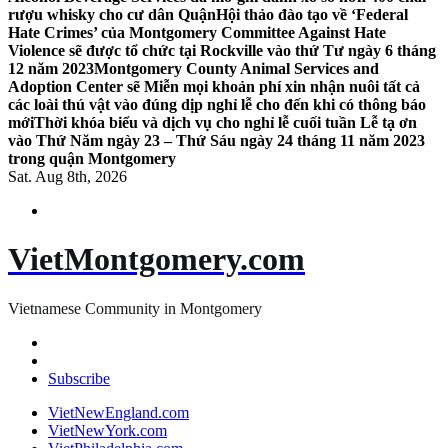
rượu whisky cho cư dân Quận
Hội thảo đào tạo về ‘Federal
Hate Crimes’ của Montgomery Committee Against Hate
Violence sẽ được tổ chức tại Rockville vào thứ Tư ngày 6 tháng
12 năm 2023
Montgomery County Animal Services and
Adoption Center sẽ Miễn mọi khoản phí xin nhận nuôi tất cả
các loài thú vật vào đúng dịp nghỉ lễ cho đến khi có thông báo
mới
Thời khóa biểu và dịch vụ cho nghỉ lễ cuối tuần Lễ tạ ơn
vào Thứ Năm ngày 23 – Thứ Sáu ngày 24 tháng 11 năm 2023
trong quận Montgomery
Sat. Aug 8th, 2026
VietMontgomery.com
Vietnamese Community in Montgomery
Subscribe
VietNewEngland.com
VietNewYork.com