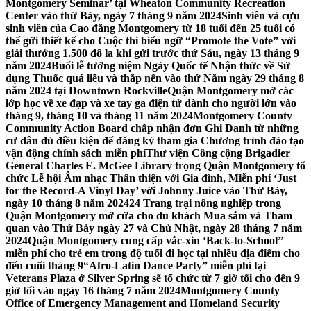
Montgomery Seminar’ tại Wheaton Community Recreation
Center vào thứ Bảy, ngày 7 tháng 9 năm 2024
Sinh viên và cựu
sinh viên của Cao đẳng Montgomery từ 18 tuổi đến 25 tuổi có
thể gửi thiết kế cho Cuộc thi biểu ngữ “Promote the Vote” với
giải thưởng 1.500 đô la khi gửi trước thứ Sáu, ngày 13 tháng 9
năm 2024
Buổi lễ tưởng niệm Ngày Quốc tế Nhận thức về Sử
dụng Thuốc quá liều và thắp nến vào thứ Năm ngày 29 tháng 8
năm 2024 tại Downtown Rockville
Quận Montgomery mở các
lớp học về xe đạp và xe tay ga điện tử dành cho người lớn vào
tháng 9, tháng 10 và tháng 11 năm 2024
Montgomery County
Community Action Board chấp nhận đơn Ghi Danh từ những
cư dân đủ điều kiện để đăng ký tham gia Chương trình đào tạo
vận động chính sách miễn phí
Thư viện Công cộng Brigadier
General Charles E. McGee Library trọng Quận Montgomery tổ
chức Lễ hội Âm nhạc Thân thiện với Gia đình, Miễn phí ‘Just
for the Record-A Vinyl Day’ với Johnny Juice vào Thứ Bảy,
ngày 10 tháng 8 năm 2024
24 Trang trại nông nghiệp trong
Quận Montgomery mở cửa cho du khách Mua sắm và Tham
quan vào Thứ Bảy ngày 27 và Chủ Nhật, ngày 28 tháng 7 năm
2024
Quận Montgomery cung cấp vắc-xin ‘Back-to-School’’
miễn phí cho trẻ em trong độ tuổi đi học tại nhiều địa điểm cho
đến cuối tháng 9
“Afro-Latin Dance Party” miễn phí tại
Veterans Plaza ở Silver Spring sẽ tổ chức từ 7 giờ tối cho đến 9
giờ tối vào ngày 16 tháng 7 năm 2024
Montgomery County
Office of Emergency Management and Homeland Security