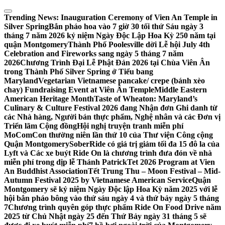
Skip
to
Trending News:
Inauguration Ceremony of Vien An Temple in
content
Silver Spring
Bắn pháo hoa vào 7 giờ 30 tối thứ Sáu ngày 3
tháng 7 năm 2026 kỷ niệm Ngày Độc Lập Hoa Kỳ 250 năm tại
quận Montgomery
Thành Phố Poolesville dời Lễ hội July 4th
Celebration and Fireworks sang ngày 5 tháng 7 năm
2026
Chương Trình Đại Lễ Phật Đản 2026 tại Chùa Viên Ân
trong Thành Phố Silver Spring ở Tiểu bang
Maryland
Vegetarian Vietnamese pancake/ crepe (bánh xèo
chay) Fundraising Event at Viên Ân Temple
Middle Eastern
American Heritage Month
Taste of Wheaton: Maryland’s
Culinary & Culture Festival 2026 đang Nhận đơn Ghi danh từ
các Nhà hàng, Người bán thực phẩm, Nghệ nhân và các Đơn vị
Triển lãm Cộng đồng
Hội nghị truyện tranh miễn phí
MoComCon thường niên lần thứ 10 của Thư viện Công cộng
Quận Montgomery
SoberRide có giá trị giảm tối đa 15 đô la của
Lyft và Các xe buýt Ride On là chương trình đưa đón về nhà
miễn phí trong dịp lễ Thánh Patrick
Tet 2026 Program at Vien
An Buddhist Association
Tết Trung Thu – Moon Festival – Mid-
Autumn Festival 2025 by Vietnamese American Service
Quận
Montgomery sẽ kỷ niệm Ngày Độc lập Hoa Kỳ năm 2025 với lễ
hội bắn pháo bông vào thứ sáu ngày 4 và thứ bảy ngày 5 tháng
7
Chương trình quyên góp thực phẩm Ride On Food Drive năm
2025 từ Chủ Nhật ngày 25 đến Thứ Bảy ngày 31 tháng 5 sẽ