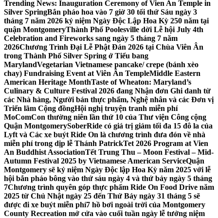
Trending News:
Inauguration Ceremony of Vien An Temple in
Silver Spring
Bắn pháo hoa vào 7 giờ 30 tối thứ Sáu ngày 3
tháng 7 năm 2026 kỷ niệm Ngày Độc Lập Hoa Kỳ 250 năm tại
quận Montgomery
Thành Phố Poolesville dời Lễ hội July 4th
Celebration and Fireworks sang ngày 5 tháng 7 năm
2026
Chương Trình Đại Lễ Phật Đản 2026 tại Chùa Viên Ân
trong Thành Phố Silver Spring ở Tiểu bang
Maryland
Vegetarian Vietnamese pancake/ crepe (bánh xèo
chay) Fundraising Event at Viên Ân Temple
Middle Eastern
American Heritage Month
Taste of Wheaton: Maryland’s
Culinary & Culture Festival 2026 đang Nhận đơn Ghi danh từ
các Nhà hàng, Người bán thực phẩm, Nghệ nhân và các Đơn vị
Triển lãm Cộng đồng
Hội nghị truyện tranh miễn phí
MoComCon thường niên lần thứ 10 của Thư viện Công cộng
Quận Montgomery
SoberRide có giá trị giảm tối đa 15 đô la của
Lyft và Các xe buýt Ride On là chương trình đưa đón về nhà
miễn phí trong dịp lễ Thánh Patrick
Tet 2026 Program at Vien
An Buddhist Association
Tết Trung Thu – Moon Festival – Mid-
Autumn Festival 2025 by Vietnamese American Service
Quận
Montgomery sẽ kỷ niệm Ngày Độc lập Hoa Kỳ năm 2025 với lễ
hội bắn pháo bông vào thứ sáu ngày 4 và thứ bảy ngày 5 tháng
7
Chương trình quyên góp thực phẩm Ride On Food Drive năm
2025 từ Chủ Nhật ngày 25 đến Thứ Bảy ngày 31 tháng 5 sẽ
được đi xe buýt miễn phí
7 hồ bơi ngoài trời của Montgomery
County Recreation mở cửa vào cuối tuần ngày lễ tưởng niệm