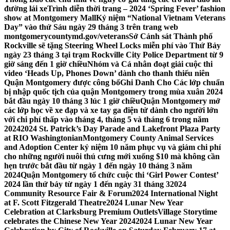
đường lái xe
Trình diễn thời trang – 2024 ‘Spring Fever’ fashion
show at Montgomery Mall
Kỷ niệm “National Vietnam Veterans
Day” vào thứ Sáu ngày 29 tháng 3 trên trang web
montgomerycountymd.gov/veterans
Sở Cảnh sát Thành phố
Rockville sẽ tặng Steering Wheel Locks miễn phí vào Thứ Bảy
ngày 23 tháng 3 tại trạm Rockville City Police Department từ 9
giờ sáng đến 1 giờ chiều
Nhóm và Cá nhân đoạt giải cuộc thi
video ‘Heads Up, Phones Down’ dành cho thanh thiếu niên
Quận Montgomery được công bố
Ghi Danh Cho Các lớp chuẩn
bị nhập quốc tịch của quận Montgomery trong mùa xuân 2024
bắt đầu ngày 10 tháng 3 lúc 1 giờ chiều
Quận Montgomery mở
các lớp học về xe đạp và xe tay ga điện tử dành cho người lớn
với chi phí thấp vào tháng 4, tháng 5 và tháng 6 trong năm
2024
2024 St. Patrick’s Day Parade and Lakefront Plaza Party
at RIO Washingtonian
Montgomery County Animal Services
and Adoption Center kỷ niệm 10 năm phục vụ và giảm chi phí
cho những người nuôi thú cưng mới xuống $10 mà không cần
hẹn trước bắt đầu từ ngày 1 đến ngày 10 tháng 3 năm
2024
Quận Montgomery tổ chức cuộc thi ‘Girl Power Contest’
2024 lần thứ bảy từ ngày 1 đến ngày 31 tháng 3
2024
Community Resource Fair & Forum
2024 International Night
at F. Scott Fitzgerald Theatre
2024 Lunar New Year
Celebration at Clarksburg Premium Outlets
Village Storytime
celebrates the Chinese New Year 2024
2024 Lunar New Year