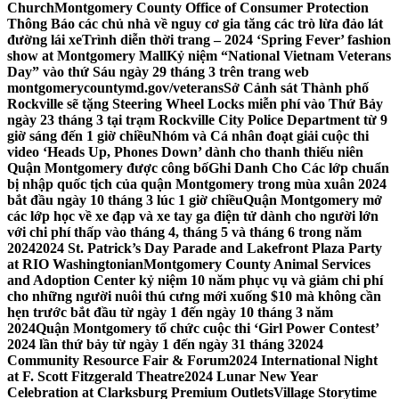
Church
Montgomery County Office of Consumer Protection
Thông Báo các chủ nhà về nguy cơ gia tăng các trò lừa đảo lát
đường lái xe
Trình diễn thời trang – 2024 ‘Spring Fever’ fashion
show at Montgomery Mall
Kỷ niệm “National Vietnam Veterans
Day” vào thứ Sáu ngày 29 tháng 3 trên trang web
montgomerycountymd.gov/veterans
Sở Cảnh sát Thành phố
Rockville sẽ tặng Steering Wheel Locks miễn phí vào Thứ Bảy
ngày 23 tháng 3 tại trạm Rockville City Police Department từ 9
giờ sáng đến 1 giờ chiều
Nhóm và Cá nhân đoạt giải cuộc thi
video ‘Heads Up, Phones Down’ dành cho thanh thiếu niên
Quận Montgomery được công bố
Ghi Danh Cho Các lớp chuẩn
bị nhập quốc tịch của quận Montgomery trong mùa xuân 2024
bắt đầu ngày 10 tháng 3 lúc 1 giờ chiều
Quận Montgomery mở
các lớp học về xe đạp và xe tay ga điện tử dành cho người lớn
với chi phí thấp vào tháng 4, tháng 5 và tháng 6 trong năm
2024
2024 St. Patrick’s Day Parade and Lakefront Plaza Party
at RIO Washingtonian
Montgomery County Animal Services
and Adoption Center kỷ niệm 10 năm phục vụ và giảm chi phí
cho những người nuôi thú cưng mới xuống $10 mà không cần
hẹn trước bắt đầu từ ngày 1 đến ngày 10 tháng 3 năm
2024
Quận Montgomery tổ chức cuộc thi ‘Girl Power Contest’
2024 lần thứ bảy từ ngày 1 đến ngày 31 tháng 3
2024
Community Resource Fair & Forum
2024 International Night
at F. Scott Fitzgerald Theatre
2024 Lunar New Year
Celebration at Clarksburg Premium Outlets
Village Storytime