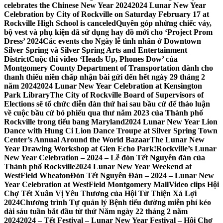
celebrates the Chinese New Year 2024
2024 Lunar New Year
Celebration by City of Rockville on Saturday February 17 at
Rockville High School is canceled
Quyên góp những chiếc váy,
bộ vest và phụ kiện đã sử dụng hay đồ mới cho ‘Project Prom
Dress’ 2024
Các events cho Ngày lễ tình nhân ở Downtown
Silver Spring và Silver Spring Arts and Entertainment
District
Cuộc thi video ‘Heads Up, Phones Dow’ của
Montgomery County Department of Transportation dành cho
thanh thiếu niên chấp nhận bài gửi đến hết ngày 29 tháng 2
năm 2024
2024 Lunar New Year Celebration at Kensington
Park Library
The City of Rockville Board of Supervisors of
Elections sẽ tổ chức diễn đàn thứ hai sau bầu cử để thảo luận
về cuộc bầu cử bỏ phiếu qua thư năm 2023 của Thành phố
Rockville trong tiểu bang Maryland
2024 Lunar New Year Lion
Dance with Hung Ci Lion Dance Troupe at Silver Spring Town
Center’s Annual Around the World Bazaar
The Lunar New
Year Drawing Workshop at Glen Echo Park!
Rockville’s Lunar
New Year Celebration – 2024 – Lễ đón Tết Nguyên đán của
Thành phố Rockville
2024 Lunar New Year Weekend at
WestField Wheaton
Đón Tết Nguyên Đán – 2024 – Lunar New
Year Celebration at WestField Montgomery Mall
Video clips Hội
Chợ Tết Xuân Vị Yêu Thương của Hội Từ Thiện Xá Lợi
2024
Chương trình Tự quản lý Bệnh tiểu đường miễn phí kéo
dài sáu tuần bắt đầu từ thứ Năm ngày 22 tháng 2 năm
2024
2024 – Tết Festival – Lunar New Year Festival – Hội Chợ