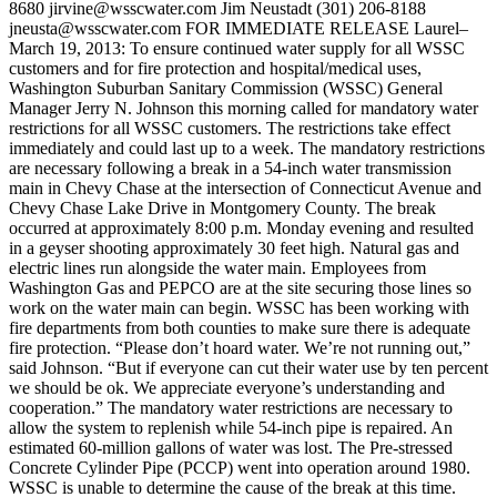
8680 jirvine@wsscwater.com Jim Neustadt (301) 206-8188
jneusta@wsscwater.com FOR IMMEDIATE RELEASE Laurel–
March 19, 2013: To ensure continued water supply for all WSSC
customers and for fire protection and hospital/medical uses,
Washington Suburban Sanitary Commission (WSSC) General
Manager Jerry N. Johnson this morning called for mandatory water
restrictions for all WSSC customers. The restrictions take effect
immediately and could last up to a week. The mandatory restrictions
are necessary following a break in a 54-inch water transmission
main in Chevy Chase at the intersection of Connecticut Avenue and
Chevy Chase Lake Drive in Montgomery County. The break
occurred at approximately 8:00 p.m. Monday evening and resulted
in a geyser shooting approximately 30 feet high. Natural gas and
electric lines run alongside the water main. Employees from
Washington Gas and PEPCO are at the site securing those lines so
work on the water main can begin. WSSC has been working with
fire departments from both counties to make sure there is adequate
fire protection. “Please don’t hoard water. We’re not running out,”
said Johnson. “But if everyone can cut their water use by ten percent
we should be ok. We appreciate everyone’s understanding and
cooperation.” The mandatory water restrictions are necessary to
allow the system to replenish while 54-inch pipe is repaired. An
estimated 60-million gallons of water was lost. The Pre-stressed
Concrete Cylinder Pipe (PCCP) went into operation around 1980.
WSSC is unable to determine the cause of the break at this time.