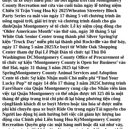
được đi xe buýt miễn phí
7 hồ bơi ngoài trời của Montgomery
County Recreation mở cửa vào cuối tuần ngày lễ tưởng niệm
Chiến Sĩ Trận Vong Hoa Kỳ 2025
Wheaton Streetery Block
Party Series ra mắt vào ngày 17 tháng 5 với chương trình ăn
uống ngoài trời, giải trí trực và chương trình dành cho gia
đình
Quận Montgomery sẽ tổ chức Lễ kỷ niệm cộng đồng cho
‘Older Americans Month’ vào thứ sáu, ngày 30 tháng 5 tại
White Oak Senior Center trong thành phố Silver Spring
Sự
kiện ‘Truck Day’ miễn phí tại thành phố Rockville vào thứ bảy,
ngày 17 tháng 5 năm 2025
Xe buýt từ White Oak Shopping
Center tham dự Đại Lễ Phật Đản tổ chức tại Thủ Đô
Washington DC
Montgomery County Office of Procurement sẽ
tổ chức sự kiện ‘Montgomery County is Open for Business’ vào
thứ Hai, ngày 31 tháng 3 năm 2025 tại Silver
Spring
Montgomery County Animal Services and Adoption
Cente tổ chức Sự kiện Nhận nuôi Chó miễn phí “Find Your
Lucky Pup” từ ngày 14 đến 17 tháng 3 năm 2025
Chương trình
FareShare của Quận Montgomery cung cấp cho Nhân viên làm
việc tại Quận Montgomery có thể nhận được tới 325 đô la một
tháng để giúp trang trải chi phí đi lại bằng phương tiện công
cộng
Hành khách đi xe buýt Metro hoặc tàu hỏa sẽ được miễn
phí khi chuyển qua xe buýt Ride On trong ngày
Tài nguyên cho
Người lao động bị ảnh hưởng bởi việc cắt giảm lực lượng lao
động của Chính phủ Liên bang Hoa Kỳ
Montgomery County
Recreation Quyên góp các mặt hàng mới hoặc đã xài như váy,