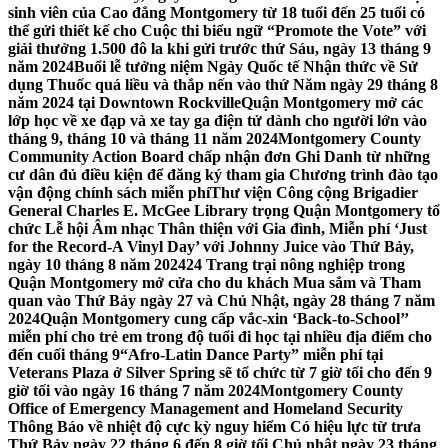
sinh viên của Cao đẳng Montgomery từ 18 tuổi đến 25 tuổi có
thể gửi thiết kế cho Cuộc thi biểu ngữ “Promote the Vote” với
giải thưởng 1.500 đô la khi gửi trước thứ Sáu, ngày 13 tháng 9
năm 2024
Buổi lễ tưởng niệm Ngày Quốc tế Nhận thức về Sử
dụng Thuốc quá liều và thắp nến vào thứ Năm ngày 29 tháng 8
năm 2024 tại Downtown Rockville
Quận Montgomery mở các
lớp học về xe đạp và xe tay ga điện tử dành cho người lớn vào
tháng 9, tháng 10 và tháng 11 năm 2024
Montgomery County
Community Action Board chấp nhận đơn Ghi Danh từ những
cư dân đủ điều kiện để đăng ký tham gia Chương trình đào tạo
vận động chính sách miễn phí
Thư viện Công cộng Brigadier
General Charles E. McGee Library trọng Quận Montgomery tổ
chức Lễ hội Âm nhạc Thân thiện với Gia đình, Miễn phí ‘Just
for the Record-A Vinyl Day’ với Johnny Juice vào Thứ Bảy,
ngày 10 tháng 8 năm 2024
24 Trang trại nông nghiệp trong
Quận Montgomery mở cửa cho du khách Mua sắm và Tham
quan vào Thứ Bảy ngày 27 và Chủ Nhật, ngày 28 tháng 7 năm
2024
Quận Montgomery cung cấp vắc-xin ‘Back-to-School’’
miễn phí cho trẻ em trong độ tuổi đi học tại nhiều địa điểm cho
đến cuối tháng 9
“Afro-Latin Dance Party” miễn phí tại
Veterans Plaza ở Silver Spring sẽ tổ chức từ 7 giờ tối cho đến 9
giờ tối vào ngày 16 tháng 7 năm 2024
Montgomery County
Office of Emergency Management and Homeland Security
Thông Báo về nhiệt độ cực kỳ nguy hiểm Có hiệu lực từ trưa
Thứ Bảy ngày 22 tháng 6 đến 8 giờ tối Chủ nhật ngày 23 tháng