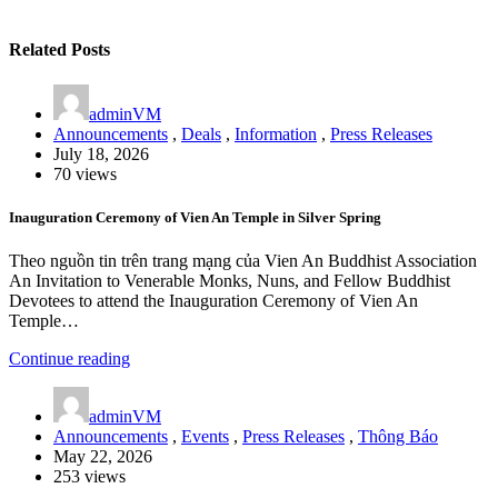
Related Posts
adminVM
Announcements
,
Deals
,
Information
,
Press Releases
July 18, 2026
70 views
Inauguration Ceremony of Vien An Temple in Silver Spring
Theo nguồn tin trên trang mạng của Vien An Buddhist Association
An Invitation to Venerable Monks, Nuns, and Fellow Buddhist
Devotees to attend the Inauguration Ceremony of Vien An
Temple…
Continue reading
adminVM
Announcements
,
Events
,
Press Releases
,
Thông Báo
May 22, 2026
253 views