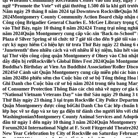
tại Wheaton Community Recreation Center vào thứ Bảy, ngày 7
ngữ “Promote the Vote” với giải thưởng 1.500 đô la khi gửi trư
Năm ngày 29 tháng 8 năm 2024 tại Downtown Rockville
Quận Mon
2024
Montgomery County Community Action Board chấp nhận đơn
Công cộng Brigadier General Charles E. McGee Library trọng Q
vào Thứ Bảy, ngày 10 tháng 8 năm 2024
24 Trang trại nông ngh
năm 2024
Quận Montgomery cung cấp vắc-xin ‘Back-to-School’’ mi
Plaza ở Silver Spring sẽ tổ chức từ 7 giờ tối cho đến 9 giờ tối v
cực kỳ nguy hiểm Có hiệu lực từ trưa Thứ Bảy ngày 22 tháng 6 
‘Juneteenth’ theo nhiều cách và với nhiều lễ kỷ niệm, hầu hết 
tại Thư viện công cộng quận Montgomery ở Olney vào Chủ nhật
dây điện bị rơi
Rockville’s Global Bites Fest 2024
Quận Montgomery
Buddha’s Birthday at Vien An Buddhist Association
‘Roller Disc
2024
Sở Cảnh sát Quận Montgomery cung cấp miễn phí các bản 
năm 2024
Bỏ phiếu sớm cho Cuộc bầu cử sơ bộ Tổng thống Hoa
Ghi Danh cho Cuộc bầu cử sơ bộ năm 2024 trong tiểu bang Mar
of Consumer Protection Thông Báo các chủ nhà về nguy cơ gia tăn
“National Vietnam Veterans Day” vào thứ Sáu ngày 29 tháng 3
Thứ Bảy ngày 23 tháng 3 tại trạm Rockville City Police Departme
Quận Montgomery được công bố
Ghi Danh Cho Các lớp chuẩn bị
lớp học về xe đạp và xe tay ga điện tử dành cho người lớn với ch
Washingtonian
Montgomery County Animal Services and Adoptio
đầu từ ngày 1 đến ngày 10 tháng 3 năm 2024
Quận Montgomery tổ
Forum
2024 International Night at F. Scott Fitzgerald Theatre
202
New Year Celebration by City of Rockville on Saturday February 