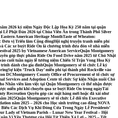
 7 năm 2026 kỷ niệm Ngày Độc Lập Hoa Kỳ 250 năm tại quận
 Lễ Phật Đản 2026 tại Chùa Viên Ân trong Thành Phố Silver
 Eastern American Heritage Month
Taste of Wheaton:
c Đơn vị Triển lãm Cộng đồng
Hội nghị truyện tranh miễn phí
ft và Các xe buýt Ride On là chương trình đưa đón về nhà miễn
stival 2025 by Vietnamese American Service
Quận Montgomery
uyên góp thực phẩm Ride On Food Drive năm 2025 từ Chủ Nhật
vào cuối tuần ngày lễ tưởng niệm Chiến Sĩ Trận Vong Hoa Kỳ
 trình dành cho gia đình
Quận Montgomery sẽ tổ chức Lễ kỷ
pring
Sự kiện ‘Truck Day’ miễn phí tại thành phố Rockville vào
gton DC
Montgomery County Office of Procurement sẽ tổ chức sự
l Services and Adoption Cente tổ chức Sự kiện Nhận nuôi Chó
o Nhân viên làm việc tại Quận Montgomery có thể nhận được
ược miễn phí khi chuyển qua xe buýt Ride On trong ngày
Tài
y Recreation Quyên góp các mặt hàng mới hoặc đã xài như
 năm 2025
Quận Montgomery sẽ tổ chức Lễ đổi tên Executive
ation năm 2025 – 2026 cho Học sinh trường cao đẳng NOVA
iểu Các Dịch Vụ Khi Đóng Cửa Trong Ngày Lễ Presidents’
 Our Lady of Vietnam Parish – Lunar New Year Festival – Hội
uân Vị Yêu Thương của Hội Từ Thiện Xá Lợi – 2025 – Tết