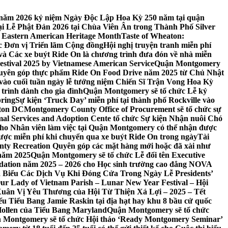
 7 năm 2026 kỷ niệm Ngày Độc Lập Hoa Kỳ 250 năm tại quận
 Lễ Phật Đản 2026 tại Chùa Viên Ân trong Thành Phố Silver
 Eastern American Heritage Month
Taste of Wheaton:
c Đơn vị Triển lãm Cộng đồng
Hội nghị truyện tranh miễn phí
ft và Các xe buýt Ride On là chương trình đưa đón về nhà miễn
stival 2025 by Vietnamese American Service
Quận Montgomery
uyên góp thực phẩm Ride On Food Drive năm 2025 từ Chủ Nhật
vào cuối tuần ngày lễ tưởng niệm Chiến Sĩ Trận Vong Hoa Kỳ
 trình dành cho gia đình
Quận Montgomery sẽ tổ chức Lễ kỷ
pring
Sự kiện ‘Truck Day’ miễn phí tại thành phố Rockville vào
gton DC
Montgomery County Office of Procurement sẽ tổ chức sự
l Services and Adoption Cente tổ chức Sự kiện Nhận nuôi Chó
o Nhân viên làm việc tại Quận Montgomery có thể nhận được
ược miễn phí khi chuyển qua xe buýt Ride On trong ngày
Tài
y Recreation Quyên góp các mặt hàng mới hoặc đã xài như
 năm 2025
Quận Montgomery sẽ tổ chức Lễ đổi tên Executive
ation năm 2025 – 2026 cho Học sinh trường cao đẳng NOVA
iểu Các Dịch Vụ Khi Đóng Cửa Trong Ngày Lễ Presidents’
 Our Lady of Vietnam Parish – Lunar New Year Festival – Hội
uân Vị Yêu Thương của Hội Từ Thiện Xá Lợi – 2025 – Tết
 Tiểu Bang Jamie Raskin tại địa hạt hay khu 8 bầu cử quốc
Hollen của Tiểu Bang Maryland
Quận Montgomery sẽ tổ chức
 Montgomery sẽ tổ chức Hội thảo ‘Ready Montgomery Seminar’