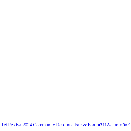
Tet Festival
2024 Community Resource Fair & Forum
311
Adam Văn G