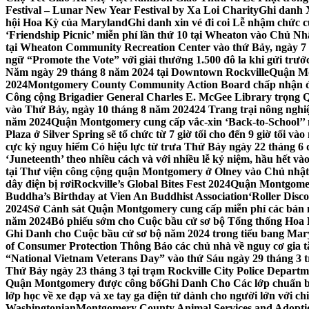
Festival – Lunar New Year Festival by Xa Loi Charity
Ghi danh 
hội Hoa Kỳ của Maryland
Ghi danh xin vé đi coi Lễ nhậm chức
‘Friendship Picnic’ miễn phí lần thứ 10 tại Wheaton vào Chủ Nh
tại Wheaton Community Recreation Center vào thứ Bảy, ngày 7
ngữ “Promote the Vote” với giải thưởng 1.500 đô la khi gửi trư
Năm ngày 29 tháng 8 năm 2024 tại Downtown Rockville
Quận Mon
2024
Montgomery County Community Action Board chấp nhận đơn
Công cộng Brigadier General Charles E. McGee Library trọng Q
vào Thứ Bảy, ngày 10 tháng 8 năm 2024
24 Trang trại nông ngh
năm 2024
Quận Montgomery cung cấp vắc-xin ‘Back-to-School’’ mi
Plaza ở Silver Spring sẽ tổ chức từ 7 giờ tối cho đến 9 giờ tối v
cực kỳ nguy hiểm Có hiệu lực từ trưa Thứ Bảy ngày 22 tháng 6 
‘Juneteenth’ theo nhiều cách và với nhiều lễ kỷ niệm, hầu hết 
tại Thư viện công cộng quận Montgomery ở Olney vào Chủ nhật
dây điện bị rơi
Rockville’s Global Bites Fest 2024
Quận Montgomery
Buddha’s Birthday at Vien An Buddhist Association
‘Roller Disc
2024
Sở Cảnh sát Quận Montgomery cung cấp miễn phí các bản 
năm 2024
Bỏ phiếu sớm cho Cuộc bầu cử sơ bộ Tổng thống Hoa
Ghi Danh cho Cuộc bầu cử sơ bộ năm 2024 trong tiểu bang Mar
of Consumer Protection Thông Báo các chủ nhà về nguy cơ gia tăn
“National Vietnam Veterans Day” vào thứ Sáu ngày 29 tháng 3
Thứ Bảy ngày 23 tháng 3 tại trạm Rockville City Police Departme
Quận Montgomery được công bố
Ghi Danh Cho Các lớp chuẩn bị
lớp học về xe đạp và xe tay ga điện tử dành cho người lớn với ch
Washingtonian
Montgomery County Animal Services and Adoptio