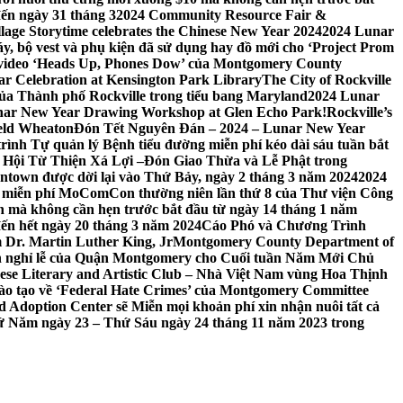
đến ngày 31 tháng 3
2024 Community Resource Fair &
llage Storytime celebrates the Chinese New Year 2024
2024 Lunar
y, bộ vest và phụ kiện đã sử dụng hay đồ mới cho ‘Project Prom
 video ‘Heads Up, Phones Dow’ của Montgomery County
r Celebration at Kensington Park Library
The City of Rockville
 của Thành phố Rockville trong tiểu bang Maryland
2024 Lunar
ar New Year Drawing Workshop at Glen Echo Park!
Rockville’s
eld Wheaton
Đón Tết Nguyên Đán – 2024 – Lunar New Year
ình Tự quản lý Bệnh tiểu đường miễn phí kéo dài sáu tuần bắt
a Hội Từ Thiện Xá Lợi –
Đón Giao Thừa và Lễ Phật trong
town được dời lại vào Thứ Bảy, ngày 2 tháng 3 năm 2024
2024
h miễn phí MoComCon thường niên lần thứ 8 của Thư viện Công
 mà không cần hẹn trước bắt đầu từ ngày 14 tháng 1 năm
ến hết ngày 20 tháng 3 năm 2024
Cáo Phó và Chương Trình
 Dr. Martin Luther King, Jr
Montgomery County Department of
h nghỉ lễ của Quận Montgomery cho Cuối tuần Năm Mới Chủ
mese Literary and Artistic Club – Nhà Việt Nam vùng Hoa Thịnh
đào tạo về ‘Federal Hate Crimes’ của Montgomery Committee
Adoption Center sẽ Miễn mọi khoản phí xin nhận nuôi tất cả
Thứ Năm ngày 23 – Thứ Sáu ngày 24 tháng 11 năm 2023 trong