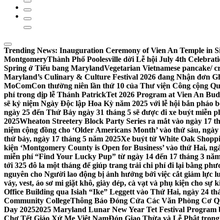
Trending News:
Inauguration Ceremony of Vien An Temple in Si
Montgomery
Thành Phố Poolesville dời Lễ hội July 4th Celebra
Spring ở Tiểu bang Maryland
Vegetarian Vietnamese pancake/ c
Maryland’s Culinary & Culture Festival 2026 đang Nhận đơn G
MoComCon thường niên lần thứ 10 của Thư viện Công cộng Q
phí trong dịp lễ Thánh Patrick
Tet 2026 Program at Vien An Budd
sẽ kỷ niệm Ngày Độc lập Hoa Kỳ năm 2025 với lễ hội bắn pháo b
ngày 25 đến Thứ Bảy ngày 31 tháng 5 sẽ được đi xe buýt miễn p
2025
Wheaton Streetery Block Party Series ra mắt vào ngày 17 thá
niệm cộng đồng cho ‘Older Americans Month’ vào thứ sáu, ngày 
thứ bảy, ngày 17 tháng 5 năm 2025
Xe buýt từ White Oak Shopp
kiện ‘Montgomery County is Open for Business’ vào thứ Hai, ngà
miễn phí “Find Your Lucky Pup” từ ngày 14 đến 17 tháng 3 nă
tới 325 đô la một tháng để giúp trang trải chi phí đi lại bằng ph
nguyên cho Người lao động bị ảnh hưởng bởi việc cắt giảm lực
váy, vest, áo sơ mi giặt khô, giày dép, cà vạt và phụ kiện cho s
Office Building qua Isiah “Ike” Leggett vào Thứ Hai, ngày 24 t
Community College
Thông Báo Đóng Cửa Các Văn Phòng Cơ Qua
Day 2025
2025 Maryland Lunar New Year Tet Festival Program 
Chợ Tết Giáo Xứ Mẹ Việt Nam
Đón Giao Thừa và Lễ Phật trong