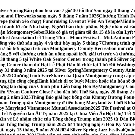
lver Spring
Bắn pháo hoa vào 7 giờ 30 tối thứ Sáu ngày 3 tháng
tion and Fireworks sang ngày 5 tháng 7 năm 2026
Chương Trình Đại
repe (bánh xèo chay) Fundraising Event at Viên Ân Temple
Middle
hi danh từ các Nhà hàng, Người bán thực phẩm, Nghệ nhân và cá
uận Montgomery
SoberRide có giá trị giảm tối đa 15 đô la của Ly
hist Association
Tết Trung Thu – Moon Festival – Mid-Autumn Fe
ông vào thứ sáu ngày 4 và thứ bảy ngày 5 tháng 7
Chương trình q
hí
7 hồ bơi ngoài trời của Montgomery County Recreation mở cửa 
ng 5 với chương trình ăn uống ngoài trời, giải trí trực và chương
30 tháng 5 tại White Oak Senior Center trong thành phố Silver S
ing Center tham dự Đại Lễ Phật Đản tổ chức tại Thủ Đô Washin
y 31 tháng 3 năm 2025 tại Silver Spring
Montgomery County Anima
m 2025
Chương trình FareShare của Quận Montgomery cung cấp ch
ương tiện công cộng
Hành khách đi xe buýt Metro hoặc tàu hỏa sẽ đ
 lượng lao động của Chính phủ Liên bang Hoa Kỳ
Montgomery Count
ự kiện ‘Prom Couture Closet’ cho đến hết Thứ Sáu, ngày 28 tháng 2
háng 2 năm 2025
Thông Báo giải học bổng của Kimmy Dương Found
n Trong quận Montgomery ở tiểu bang Maryland & Thời Khóa B
by Maryland Vietnamese Mutual Association
2025 Tết Festival at
 Tết Nguyên đán Ất Tỵ năm 2025 tại Chùa Viên Ân
Hội Chợ Tết X
Xin vé Lễ nhậm chức của Tổng thống Trump năm 2025 từ Dân Biểu
 của Tổng thống Trump năm 2025 từ Thượng nghị sĩ Hoa Kỳ Van 
ật, ngày 15 tháng 9 năm 2024
2024 Silver Spring Jazz Festival
Quận