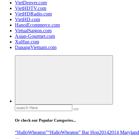
VietDenver.com
VietHDTV.com
VietHDRadio.com
VietHD.com
HanoiEcommerce.com
VirtualSaigon.com
Asian-Gourmet.com
XuHue.com
DanangVietnam.com
Search
for:
Or check our Popular Categories...
“HalloWheaton”
“HalloWheaton” Bar Hop
2014
2014 Maryland 