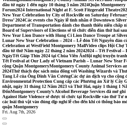
đầu từ ngày 1 đến ngày 10 tháng 3 năm 2024
Quận Montgomery tổ
Forum
2024 International Night at F. Scott Fitzgerald Theatre
202
New Year Celebration by City of Rockville on Saturday February 
Dress’ 2024
Các events cho Ngày lễ tình nhân ở Downtown Silver 
Department of Transportation dành cho thanh thiếu niên chấp n
Board of Supervisors of Elections sẽ tổ chức diễn đàn thứ hai 
New Year Lion Dance with Hung Ci Lion Dance Troupe at Silve
Lunar New Year Celebration – 2024 – Lễ đón Tết Nguyên đán c
Celebration at WestField Montgomery Mall
Video clips Hội Chợ
đầu từ thứ Năm ngày 22 tháng 2 năm 2024
2024 – Tết Festival 
NgàyTết Giáp Thìn 2024 tại Chùa Viên Ân
Hội nghị truyện tra
Tết Festival at Our Lady of Vietnam Parish – Lunar New Year 
cộng Quận Montgomery
Montgomery County Animal Services an
2024
Thử thách đọc sách mùa đông với Washing Wizards và Thư v
Tang Lễ của Ông Đinh Văn Cương
Các dự án dịch vụ cho cộng 
Environmental Protection Cung cấp các Phương án Xử lý Cây 
nhật, ngày 31 tháng 12 Năm 2023 và Thứ Hai, ngày 1 tháng 1 N
Đốn
Montgomery County’s Alcohol Beverage Services đã mở ghi
Against Hate Violence sẽ được tổ chức tại Rockville vào thứ Tư
các loài thú vật vào đúng dịp nghỉ lễ cho đến khi có thông báo m
quận Montgomery
Fri. Aug 7th, 2026