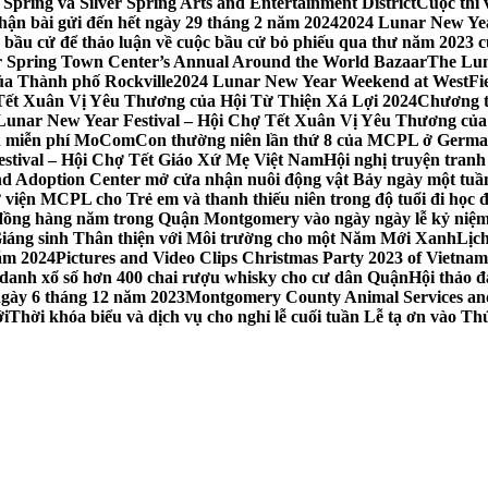
Spring và Silver Spring Arts and Entertainment District
Cuộc thi
hận bài gửi đến hết ngày 29 tháng 2 năm 2024
2024 Lunar New Yea
sau bầu cử để thảo luận về cuộc bầu cử bỏ phiếu qua thư năm 2023
r Spring Town Center’s Annual Around the World Bazaar
The Lun
ủa Thành phố Rockville
2024 Lunar New Year Weekend at WestFi
 Tết Xuân Vị Yêu Thương của Hội Từ Thiện Xá Lợi 2024
Chương tr
– Lunar New Year Festival – Hội Chợ Tết Xuân Vị Yêu Thương củ
nh miễn phí MoComCon thường niên lần thứ 8 của MCPL ở German
Festival – Hội Chợ Tết Giáo Xứ Mẹ Việt Nam
Hội nghị truyện tran
d Adoption Center mở cửa nhận nuôi động vật Bảy ngày một tuần
iện MCPL cho Trẻ em và thanh thiếu niên trong độ tuổi đi học đ
đồng hàng năm trong Quận Montgomery vào ngày ngày lễ kỷ niệm
Giáng sinh Thân thiện với Môi trường cho một Năm Mới Xanh
Lịc
ăm 2024
Pictures and Video Clips Christmas Party 2023 of Vietna
 danh xổ số hơn 400 chai rượu whisky cho cư dân Quận
Hội thảo 
 ngày 6 tháng 12 năm 2023
Montgomery County Animal Services and 
ới
Thời khóa biểu và dịch vụ cho nghỉ lễ cuối tuần Lễ tạ ơn vào 