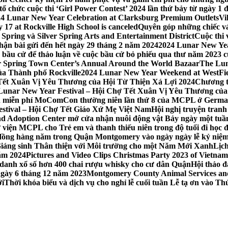
 chức cuộc thi ‘Girl Power Contest’ 2024 lần thứ bảy từ ngày 1 
4 Lunar New Year Celebration at Clarksburg Premium Outlets
Vi
17 at Rockville High School is canceled
Quyên góp những chiếc vá
Spring và Silver Spring Arts and Entertainment District
Cuộc thi
hận bài gửi đến hết ngày 29 tháng 2 năm 2024
2024 Lunar New Yea
sau bầu cử để thảo luận về cuộc bầu cử bỏ phiếu qua thư năm 2023
r Spring Town Center’s Annual Around the World Bazaar
The Lun
ủa Thành phố Rockville
2024 Lunar New Year Weekend at WestFi
 Tết Xuân Vị Yêu Thương của Hội Từ Thiện Xá Lợi 2024
Chương tr
– Lunar New Year Festival – Hội Chợ Tết Xuân Vị Yêu Thương củ
nh miễn phí MoComCon thường niên lần thứ 8 của MCPL ở German
Festival – Hội Chợ Tết Giáo Xứ Mẹ Việt Nam
Hội nghị truyện tran
d Adoption Center mở cửa nhận nuôi động vật Bảy ngày một tuần
iện MCPL cho Trẻ em và thanh thiếu niên trong độ tuổi đi học đ
đồng hàng năm trong Quận Montgomery vào ngày ngày lễ kỷ niệm
Giáng sinh Thân thiện với Môi trường cho một Năm Mới Xanh
Lịc
ăm 2024
Pictures and Video Clips Christmas Party 2023 of Vietna
 danh xổ số hơn 400 chai rượu whisky cho cư dân Quận
Hội thảo 
 ngày 6 tháng 12 năm 2023
Montgomery County Animal Services and 
ới
Thời khóa biểu và dịch vụ cho nghỉ lễ cuối tuần Lễ tạ ơn vào 