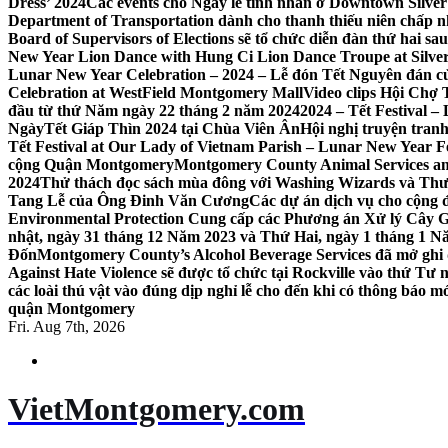
Dress’ 2024
Các events cho Ngày lễ tình nhân ở Downtown Silver 
Department of Transportation dành cho thanh thiếu niên chấp n
Board of Supervisors of Elections sẽ tổ chức diễn đàn thứ hai 
New Year Lion Dance with Hung Ci Lion Dance Troupe at Silve
Lunar New Year Celebration – 2024 – Lễ đón Tết Nguyên đán c
Celebration at WestField Montgomery Mall
Video clips Hội Chợ
đầu từ thứ Năm ngày 22 tháng 2 năm 2024
2024 – Tết Festival 
NgàyTết Giáp Thìn 2024 tại Chùa Viên Ân
Hội nghị truyện tra
Tết Festival at Our Lady of Vietnam Parish – Lunar New Year 
cộng Quận Montgomery
Montgomery County Animal Services an
2024
Thử thách đọc sách mùa đông với Washing Wizards và Thư v
Tang Lễ của Ông Đinh Văn Cương
Các dự án dịch vụ cho cộng 
Environmental Protection Cung cấp các Phương án Xử lý Cây 
nhật, ngày 31 tháng 12 Năm 2023 và Thứ Hai, ngày 1 tháng 1 N
Đốn
Montgomery County’s Alcohol Beverage Services đã mở ghi
Against Hate Violence sẽ được tổ chức tại Rockville vào thứ Tư
các loài thú vật vào đúng dịp nghỉ lễ cho đến khi có thông báo m
quận Montgomery
Fri. Aug 7th, 2026
VietMontgomery.com