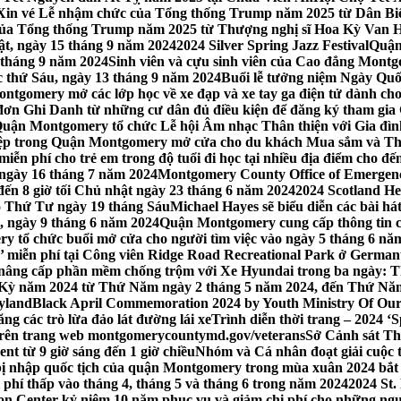
Xin vé Lễ nhậm chức của Tổng thống Trump năm 2025 từ Dân Biểu
 của Tổng thống Trump năm 2025 từ Thượng nghị sĩ Hoa Kỳ Van 
ật, ngày 15 tháng 9 năm 2024
2024 Silver Spring Jazz Festival
Quận
 tháng 9 năm 2024
Sinh viên và cựu sinh viên của Cao đẳng Montgom
ớc thứ Sáu, ngày 13 tháng 9 năm 2024
Buổi lễ tưởng niệm Ngày Quố
tgomery mở các lớp học về xe đạp và xe tay ga điện tử dành cho
 Ghi Danh từ những cư dân đủ điều kiện để đăng ký tham gia C
uận Montgomery tổ chức Lễ hội Âm nhạc Thân thiện với Gia đình,
iệp trong Quận Montgomery mở cửa cho du khách Mua sắm và Th
ễn phí cho trẻ em trong độ tuổi đi học tại nhiều địa điểm cho đến
ào ngày 16 tháng 7 năm 2024
Montgomery County Office of Emergen
đến 8 giờ tối Chủ nhật ngày 23 tháng 6 năm 2024
2024 Scotland He
vào Thứ Tư ngày 19 tháng Sáu
Michael Hayes sẽ biểu diễn các bài h
, ngày 9 tháng 6 năm 2024
Quận Montgomery cung cấp thông tin cập
 tổ chức buổi mở cửa cho người tìm việc vào ngày 5 tháng 6 năm 
o’ miễn phí tại Công viên Ridge Road Recreational Park ở Germant
nâng cấp phần mềm chống trộm với Xe Hyundai trong ba ngày: T
 Kỳ năm 2024 từ Thứ Năm ngày 2 tháng 5 năm 2024, đến Thứ Nă
yland
Black April Commemoration 2024 by Youth Ministry Of Our
g các trò lừa đảo lát đường lái xe
Trình diễn thời trang – 2024 ‘
 trên trang web montgomerycountymd.gov/veterans
Sở Cảnh sát Th
nt từ 9 giờ sáng đến 1 giờ chiều
Nhóm và Cá nhân đoạt giải cuộc 
 nhập quốc tịch của quận Montgomery trong mùa xuân 2024 bắt đầ
i phí thấp vào tháng 4, tháng 5 và tháng 6 trong năm 2024
2024 St.
n Center kỷ niệm 10 năm phục vụ và giảm chi phí cho những ngư