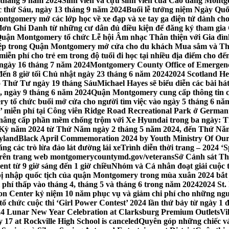
 tháng 9 năm 2024
Sinh viên và cựu sinh viên của Cao đẳng Montgom
ớc thứ Sáu, ngày 13 tháng 9 năm 2024
Buổi lễ tưởng niệm Ngày Quố
tgomery mở các lớp học về xe đạp và xe tay ga điện tử dành cho
 Ghi Danh từ những cư dân đủ điều kiện để đăng ký tham gia C
uận Montgomery tổ chức Lễ hội Âm nhạc Thân thiện với Gia đình,
iệp trong Quận Montgomery mở cửa cho du khách Mua sắm và Th
ễn phí cho trẻ em trong độ tuổi đi học tại nhiều địa điểm cho đến
ào ngày 16 tháng 7 năm 2024
Montgomery County Office of Emergen
đến 8 giờ tối Chủ nhật ngày 23 tháng 6 năm 2024
2024 Scotland He
vào Thứ Tư ngày 19 tháng Sáu
Michael Hayes sẽ biểu diễn các bài h
, ngày 9 tháng 6 năm 2024
Quận Montgomery cung cấp thông tin cập
 tổ chức buổi mở cửa cho người tìm việc vào ngày 5 tháng 6 năm 
o’ miễn phí tại Công viên Ridge Road Recreational Park ở Germant
nâng cấp phần mềm chống trộm với Xe Hyundai trong ba ngày: T
 Kỳ năm 2024 từ Thứ Năm ngày 2 tháng 5 năm 2024, đến Thứ Nă
yland
Black April Commemoration 2024 by Youth Ministry Of Our
g các trò lừa đảo lát đường lái xe
Trình diễn thời trang – 2024 ‘
 trên trang web montgomerycountymd.gov/veterans
Sở Cảnh sát Th
nt từ 9 giờ sáng đến 1 giờ chiều
Nhóm và Cá nhân đoạt giải cuộc 
 nhập quốc tịch của quận Montgomery trong mùa xuân 2024 bắt đầ
i phí thấp vào tháng 4, tháng 5 và tháng 6 trong năm 2024
2024 St.
n Center kỷ niệm 10 năm phục vụ và giảm chi phí cho những ngư
 chức cuộc thi ‘Girl Power Contest’ 2024 lần thứ bảy từ ngày 1 
4 Lunar New Year Celebration at Clarksburg Premium Outlets
Vi
17 at Rockville High School is canceled
Quyên góp những chiếc vá