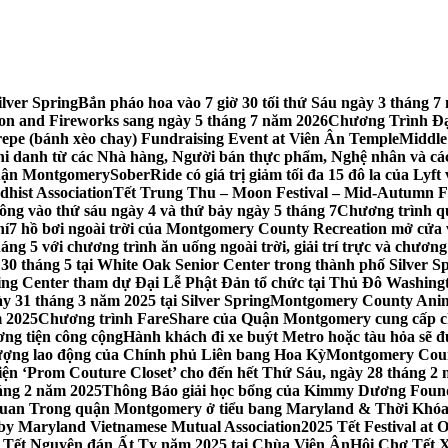
lver Spring
Bắn pháo hoa vào 7 giờ 30 tối thứ Sáu ngày 3 tháng
tion and Fireworks sang ngày 5 tháng 7 năm 2026
Chương Trình Đại
repe (bánh xèo chay) Fundraising Event at Viên Ân Temple
Middle
hi danh từ các Nhà hàng, Người bán thực phẩm, Nghệ nhân và cá
uận Montgomery
SoberRide có giá trị giảm tối đa 15 đô la của Ly
hist Association
Tết Trung Thu – Moon Festival – Mid-Autumn Fe
ông vào thứ sáu ngày 4 và thứ bảy ngày 5 tháng 7
Chương trình q
hí
7 hồ bơi ngoài trời của Montgomery County Recreation mở cửa 
ng 5 với chương trình ăn uống ngoài trời, giải trí trực và chương
30 tháng 5 tại White Oak Senior Center trong thành phố Silver S
ing Center tham dự Đại Lễ Phật Đản tổ chức tại Thủ Đô Washin
y 31 tháng 3 năm 2025 tại Silver Spring
Montgomery County Anima
m 2025
Chương trình FareShare của Quận Montgomery cung cấp ch
ương tiện công cộng
Hành khách đi xe buýt Metro hoặc tàu hỏa sẽ đ
 lượng lao động của Chính phủ Liên bang Hoa Kỳ
Montgomery Count
ự kiện ‘Prom Couture Closet’ cho đến hết Thứ Sáu, ngày 28 tháng 2
háng 2 năm 2025
Thông Báo giải học bổng của Kimmy Dương Found
n Trong quận Montgomery ở tiểu bang Maryland & Thời Khóa B
by Maryland Vietnamese Mutual Association
2025 Tết Festival at
 Tết Nguyên đán Ất Tỵ năm 2025 tại Chùa Viên Ân
Hội Chợ Tết X