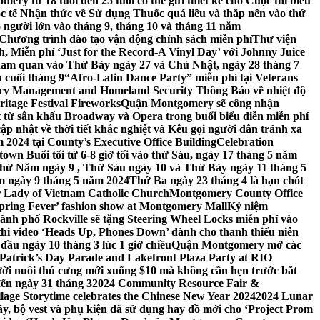
ery từ 18 tuổi đến 25 tuổi có thể gửi thiết kế cho Cuộc thi biểu
c tế Nhận thức về Sử dụng Thuốc quá liều và thắp nến vào thứ
 người lớn vào tháng 9, tháng 10 và tháng 11 năm
hương trình đào tạo vận động chính sách miễn phí
Thư viện
 Miễn phí ‘Just for the Record-A Vinyl Day’ với Johnny Juice
am quan vào Thứ Bảy ngày 27 và Chủ Nhật, ngày 28 tháng 7
 cuối tháng 9
“Afro-Latin Dance Party” miễn phí tại Veterans
cy Management and Homeland Security Thông Báo về nhiệt độ
ritage Festival Fireworks
Quận Montgomery sẽ công nhận
át từ sân khấu Broadway và Opera trong buổi biểu diễn miễn phí
 nhật về thời tiết khắc nghiệt và Kêu gọi người dân tránh xa
2024 tại County’s Executive Office Building
Celebration
own Buổi tối từ 6-8 giờ tối vào thứ Sáu, ngày 17 tháng 5 năm
hứ Năm ngày 9 , Thứ Sáu ngày 10 và Thứ Bảy ngày 11 tháng 5
m ngày 9 tháng 5 năm 2024
Thứ Ba ngày 23 tháng 4 là hạn chót
 Lady of Vietnam Catholic Church
Montgomery County Office
Spring Fever’ fashion show at Montgomery Mall
Kỷ niệm
ành phố Rockville sẽ tặng Steering Wheel Locks miễn phí vào
thi video ‘Heads Up, Phones Down’ dành cho thanh thiếu niên
u ngày 10 tháng 3 lúc 1 giờ chiều
Quận Montgomery mở các
 Patrick’s Day Parade and Lakefront Plaza Party at RIO
ời nuôi thú cưng mới xuống $10 mà không cần hẹn trước bắt
đến ngày 31 tháng 3
2024 Community Resource Fair &
llage Storytime celebrates the Chinese New Year 2024
2024 Lunar
y, bộ vest và phụ kiện đã sử dụng hay đồ mới cho ‘Project Prom