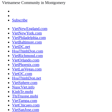
Vietnamese Community in Montgomery
Subscribe
VietNewEngland.com
VietNewYork.com
VietPhiladelphia.com
VietBaltimore.com
VietDC.net
HoaThinhDon.com
VietRichmond.com
VietOrlando.com
VietPhoenix.com
VietLasVegas.com
VietOC.com
HoaThinhDon.net
VietSphere.com
NuocViet.info
KinhTe.mobi
ThiTruong.mobi
VietTampa.com
VietChicago.com
VietSanJose.com