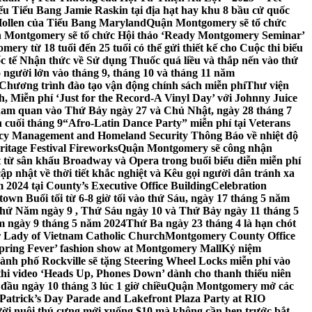
 Tiểu Bang Jamie Raskin tại địa hạt hay khu 8 bầu cử quốc
Hollen của Tiểu Bang Maryland
Quận Montgomery sẽ tổ chức
 Montgomery sẽ tổ chức Hội thảo ‘Ready Montgomery Seminar’
ery từ 18 tuổi đến 25 tuổi có thể gửi thiết kế cho Cuộc thi biểu
c tế Nhận thức về Sử dụng Thuốc quá liều và thắp nến vào thứ
 người lớn vào tháng 9, tháng 10 và tháng 11 năm
hương trình đào tạo vận động chính sách miễn phí
Thư viện
 Miễn phí ‘Just for the Record-A Vinyl Day’ với Johnny Juice
am quan vào Thứ Bảy ngày 27 và Chủ Nhật, ngày 28 tháng 7
 cuối tháng 9
“Afro-Latin Dance Party” miễn phí tại Veterans
cy Management and Homeland Security Thông Báo về nhiệt độ
ritage Festival Fireworks
Quận Montgomery sẽ công nhận
át từ sân khấu Broadway và Opera trong buổi biểu diễn miễn phí
 nhật về thời tiết khắc nghiệt và Kêu gọi người dân tránh xa
2024 tại County’s Executive Office Building
Celebration
own Buổi tối từ 6-8 giờ tối vào thứ Sáu, ngày 17 tháng 5 năm
hứ Năm ngày 9 , Thứ Sáu ngày 10 và Thứ Bảy ngày 11 tháng 5
m ngày 9 tháng 5 năm 2024
Thứ Ba ngày 23 tháng 4 là hạn chót
 Lady of Vietnam Catholic Church
Montgomery County Office
Spring Fever’ fashion show at Montgomery Mall
Kỷ niệm
ành phố Rockville sẽ tặng Steering Wheel Locks miễn phí vào
thi video ‘Heads Up, Phones Down’ dành cho thanh thiếu niên
u ngày 10 tháng 3 lúc 1 giờ chiều
Quận Montgomery mở các
 Patrick’s Day Parade and Lakefront Plaza Party at RIO
ời nuôi thú cưng mới xuống $10 mà không cần hẹn trước bắt