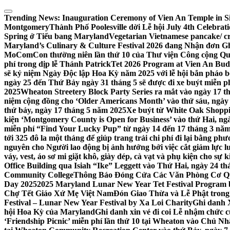
Skip
to
Trending News:
Inauguration Ceremony of Vien An Temple in Si
content
Montgomery
Thành Phố Poolesville dời Lễ hội July 4th Celebra
Spring ở Tiểu bang Maryland
Vegetarian Vietnamese pancake/ c
Maryland’s Culinary & Culture Festival 2026 đang Nhận đơn G
MoComCon thường niên lần thứ 10 của Thư viện Công cộng Q
phí trong dịp lễ Thánh Patrick
Tet 2026 Program at Vien An Budd
sẽ kỷ niệm Ngày Độc lập Hoa Kỳ năm 2025 với lễ hội bắn pháo b
ngày 25 đến Thứ Bảy ngày 31 tháng 5 sẽ được đi xe buýt miễn p
2025
Wheaton Streetery Block Party Series ra mắt vào ngày 17 thá
niệm cộng đồng cho ‘Older Americans Month’ vào thứ sáu, ngày 
thứ bảy, ngày 17 tháng 5 năm 2025
Xe buýt từ White Oak Shopp
kiện ‘Montgomery County is Open for Business’ vào thứ Hai, ngà
miễn phí “Find Your Lucky Pup” từ ngày 14 đến 17 tháng 3 nă
tới 325 đô la một tháng để giúp trang trải chi phí đi lại bằng ph
nguyên cho Người lao động bị ảnh hưởng bởi việc cắt giảm lực
váy, vest, áo sơ mi giặt khô, giày dép, cà vạt và phụ kiện cho s
Office Building qua Isiah “Ike” Leggett vào Thứ Hai, ngày 24 t
Community College
Thông Báo Đóng Cửa Các Văn Phòng Cơ Qua
Day 2025
2025 Maryland Lunar New Year Tet Festival Program 
Chợ Tết Giáo Xứ Mẹ Việt Nam
Đón Giao Thừa và Lễ Phật trong
Festival – Lunar New Year Festival by Xa Loi Charity
Ghi danh 
hội Hoa Kỳ của Maryland
Ghi danh xin vé đi coi Lễ nhậm chức
‘Friendship Picnic’ miễn phí lần thứ 10 tại Wheaton vào Chủ Nh