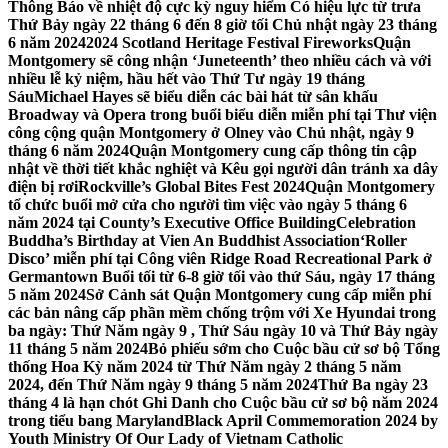
Thông Báo về nhiệt độ cực kỳ nguy hiểm Có hiệu lực từ trưa
Thứ Bảy ngày 22 tháng 6 đến 8 giờ tối Chủ nhật ngày 23 tháng
6 năm 2024
2024 Scotland Heritage Festival Fireworks
Quận
Montgomery sẽ công nhận ‘Juneteenth’ theo nhiều cách và với
nhiều lễ kỷ niệm, hầu hết vào Thứ Tư ngày 19 tháng
Sáu
Michael Hayes sẽ biểu diễn các bài hát từ sân khấu
Broadway và Opera trong buổi biểu diễn miễn phí tại Thư viện
công cộng quận Montgomery ở Olney vào Chủ nhật, ngày 9
tháng 6 năm 2024
Quận Montgomery cung cấp thông tin cập
nhật về thời tiết khắc nghiệt và Kêu gọi người dân tránh xa dây
điện bị rơi
Rockville’s Global Bites Fest 2024
Quận Montgomery
tổ chức buổi mở cửa cho người tìm việc vào ngày 5 tháng 6
năm 2024 tại County’s Executive Office Building
Celebration
Buddha’s Birthday at Vien An Buddhist Association
‘Roller
Disco’ miễn phí tại Công viên Ridge Road Recreational Park ở
Germantown Buổi tối từ 6-8 giờ tối vào thứ Sáu, ngày 17 tháng
5 năm 2024
Sở Cảnh sát Quận Montgomery cung cấp miễn phí
các bản nâng cấp phần mềm chống trộm với Xe Hyundai trong
ba ngày: Thứ Năm ngày 9 , Thứ Sáu ngày 10 và Thứ Bảy ngày
11 tháng 5 năm 2024
Bỏ phiếu sớm cho Cuộc bầu cử sơ bộ Tổng
thống Hoa Kỳ năm 2024 từ Thứ Năm ngày 2 tháng 5 năm
2024, đến Thứ Năm ngày 9 tháng 5 năm 2024
Thứ Ba ngày 23
tháng 4 là hạn chót Ghi Danh cho Cuộc bầu cử sơ bộ năm 2024
trong tiểu bang Maryland
Black April Commemoration 2024 by
Youth Ministry Of Our Lady of Vietnam Catholic