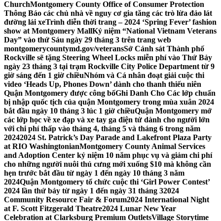
Church
Montgomery County Office of Consumer Protection
Thông Báo các chủ nhà về nguy cơ gia tăng các trò lừa đảo lát
đường lái xe
Trình diễn thời trang – 2024 ‘Spring Fever’ fashion
show at Montgomery Mall
Kỷ niệm “National Vietnam Veterans
Day” vào thứ Sáu ngày 29 tháng 3 trên trang web
montgomerycountymd.gov/veterans
Sở Cảnh sát Thành phố
Rockville sẽ tặng Steering Wheel Locks miễn phí vào Thứ Bảy
ngày 23 tháng 3 tại trạm Rockville City Police Department từ 9
giờ sáng đến 1 giờ chiều
Nhóm và Cá nhân đoạt giải cuộc thi
video ‘Heads Up, Phones Down’ dành cho thanh thiếu niên
Quận Montgomery được công bố
Ghi Danh Cho Các lớp chuẩn
bị nhập quốc tịch của quận Montgomery trong mùa xuân 2024
bắt đầu ngày 10 tháng 3 lúc 1 giờ chiều
Quận Montgomery mở
các lớp học về xe đạp và xe tay ga điện tử dành cho người lớn
với chi phí thấp vào tháng 4, tháng 5 và tháng 6 trong năm
2024
2024 St. Patrick’s Day Parade and Lakefront Plaza Party
at RIO Washingtonian
Montgomery County Animal Services
and Adoption Center kỷ niệm 10 năm phục vụ và giảm chi phí
cho những người nuôi thú cưng mới xuống $10 mà không cần
hẹn trước bắt đầu từ ngày 1 đến ngày 10 tháng 3 năm
2024
Quận Montgomery tổ chức cuộc thi ‘Girl Power Contest’
2024 lần thứ bảy từ ngày 1 đến ngày 31 tháng 3
2024
Community Resource Fair & Forum
2024 International Night
at F. Scott Fitzgerald Theatre
2024 Lunar New Year
Celebration at Clarksburg Premium Outlets
Village Storytime