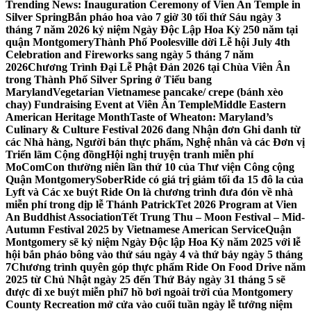
Trending News:
Inauguration Ceremony of Vien An Temple in
Silver Spring
Bắn pháo hoa vào 7 giờ 30 tối thứ Sáu ngày 3
tháng 7 năm 2026 kỷ niệm Ngày Độc Lập Hoa Kỳ 250 năm tại
quận Montgomery
Thành Phố Poolesville dời Lễ hội July 4th
Celebration and Fireworks sang ngày 5 tháng 7 năm
2026
Chương Trình Đại Lễ Phật Đản 2026 tại Chùa Viên Ân
trong Thành Phố Silver Spring ở Tiểu bang
Maryland
Vegetarian Vietnamese pancake/ crepe (bánh xèo
chay) Fundraising Event at Viên Ân Temple
Middle Eastern
American Heritage Month
Taste of Wheaton: Maryland’s
Culinary & Culture Festival 2026 đang Nhận đơn Ghi danh từ
các Nhà hàng, Người bán thực phẩm, Nghệ nhân và các Đơn vị
Triển lãm Cộng đồng
Hội nghị truyện tranh miễn phí
MoComCon thường niên lần thứ 10 của Thư viện Công cộng
Quận Montgomery
SoberRide có giá trị giảm tối đa 15 đô la của
Lyft và Các xe buýt Ride On là chương trình đưa đón về nhà
miễn phí trong dịp lễ Thánh Patrick
Tet 2026 Program at Vien
An Buddhist Association
Tết Trung Thu – Moon Festival – Mid-
Autumn Festival 2025 by Vietnamese American Service
Quận
Montgomery sẽ kỷ niệm Ngày Độc lập Hoa Kỳ năm 2025 với lễ
hội bắn pháo bông vào thứ sáu ngày 4 và thứ bảy ngày 5 tháng
7
Chương trình quyên góp thực phẩm Ride On Food Drive năm
2025 từ Chủ Nhật ngày 25 đến Thứ Bảy ngày 31 tháng 5 sẽ
được đi xe buýt miễn phí
7 hồ bơi ngoài trời của Montgomery
County Recreation mở cửa vào cuối tuần ngày lễ tưởng niệm