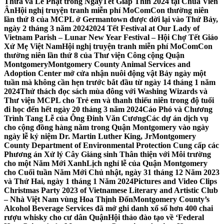
Thừa và Lễ Phật trong NgàyTết Giáp Thìn 2024 tại Chùa Viên
Ân
Hội nghị truyện tranh miễn phí MoComCon thường niên
lần thứ 8 của MCPL ở Germantown được dời lại vào Thứ Bảy,
ngày 2 tháng 3 năm 2024
2024 Tết Festival at Our Lady of
Vietnam Parish – Lunar New Year Festival – Hội Chợ Tết Giáo
Xứ Mẹ Việt Nam
Hội nghị truyện tranh miễn phí MoComCon
thường niên lần thứ 8 của Thư viện Công cộng Quận
Montgomery
Montgomery County Animal Services and
Adoption Center mở cửa nhận nuôi động vật Bảy ngày một
tuần mà không cần hẹn trước bắt đầu từ ngày 14 tháng 1 năm
2024
Thử thách đọc sách mùa đông với Washing Wizards và
Thư viện MCPL cho Trẻ em và thanh thiếu niên trong độ tuổi
đi học đến hết ngày 20 tháng 3 năm 2024
Cáo Phó và Chương
Trình Tang Lễ của Ông Đinh Văn Cương
Các dự án dịch vụ
cho cộng đồng hàng năm trong Quận Montgomery vào ngày
ngày lễ kỷ niệm Dr. Martin Luther King, Jr
Montgomery
County Department of Environmental Protection Cung cấp các
Phương án Xử lý Cây Giáng sinh Thân thiện với Môi trường
cho một Năm Mới Xanh
Lịch nghỉ lễ của Quận Montgomery
cho Cuối tuần Năm Mới Chủ nhật, ngày 31 tháng 12 Năm 2023
và Thứ Hai, ngày 1 tháng 1 Năm 2024
Pictures and Video Clips
Christmas Party 2023 of Vietnamese Literary and Artistic Club
– Nhà Việt Nam vùng Hoa Thịnh Đốn
Montgomery County’s
Alcohol Beverage Services đã mở ghi danh xổ số hơn 400 chai
rượu whisky cho cư dân Quận
Hội thảo đào tạo về ‘Federal