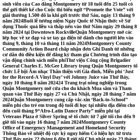
sinh viên của Cao đẳng Montgomery từ 18 tuổi đến 25 tuổi có
thể gửi thiết kế cho Cuộc thi biểu ngữ “Promote the Vote” với
giải thưởng 1.500 đô la khi gửi trước thứ Sáu, ngày 13 tháng 9
năm 2024
Buổi lễ tưởng niệm Ngày Quốc tế Nhận thức về Sử
dụng Thuốc quá liều và thắp nến vào thứ Năm ngày 29 tháng 8
năm 2024 tại Downtown Rockville
Quận Montgomery mở các
lớp học về xe đạp và xe tay ga điện tử dành cho người lớn vào
tháng 9, tháng 10 và tháng 11 năm 2024
Montgomery County
Community Action Board chấp nhận đơn Ghi Danh từ những
cư dân đủ điều kiện để đăng ký tham gia Chương trình đào tạo
vận động chính sách miễn phí
Thư viện Công cộng Brigadier
General Charles E. McGee Library trọng Quận Montgomery tổ
chức Lễ hội Âm nhạc Thân thiện với Gia đình, Miễn phí ‘Just
for the Record-A Vinyl Day’ với Johnny Juice vào Thứ Bảy,
ngày 10 tháng 8 năm 2024
24 Trang trại nông nghiệp trong
Quận Montgomery mở cửa cho du khách Mua sắm và Tham
quan vào Thứ Bảy ngày 27 và Chủ Nhật, ngày 28 tháng 7 năm
2024
Quận Montgomery cung cấp vắc-xin ‘Back-to-School’’
miễn phí cho trẻ em trong độ tuổi đi học tại nhiều địa điểm cho
đến cuối tháng 9
“Afro-Latin Dance Party” miễn phí tại
Veterans Plaza ở Silver Spring sẽ tổ chức từ 7 giờ tối cho đến 9
giờ tối vào ngày 16 tháng 7 năm 2024
Montgomery County
Office of Emergency Management and Homeland Security
Thông Báo về nhiệt độ cực kỳ nguy hiểm Có hiệu lực từ trưa
Thứ Bảy ngày 22 tháng 6 đến 8 giờ tối Chủ nhật ngày 23 tháng