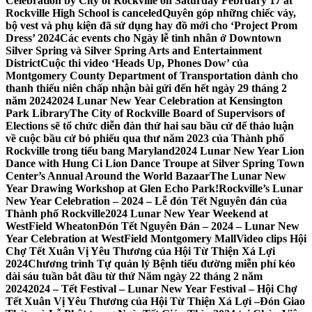
Celebration by City of Rockville on Saturday February 17 at
Rockville High School is canceled
Quyên góp những chiếc váy,
bộ vest và phụ kiện đã sử dụng hay đồ mới cho ‘Project Prom
Dress’ 2024
Các events cho Ngày lễ tình nhân ở Downtown
Silver Spring và Silver Spring Arts and Entertainment
District
Cuộc thi video ‘Heads Up, Phones Dow’ của
Montgomery County Department of Transportation dành cho
thanh thiếu niên chấp nhận bài gửi đến hết ngày 29 tháng 2
năm 2024
2024 Lunar New Year Celebration at Kensington
Park Library
The City of Rockville Board of Supervisors of
Elections sẽ tổ chức diễn đàn thứ hai sau bầu cử để thảo luận
về cuộc bầu cử bỏ phiếu qua thư năm 2023 của Thành phố
Rockville trong tiểu bang Maryland
2024 Lunar New Year Lion
Dance with Hung Ci Lion Dance Troupe at Silver Spring Town
Center’s Annual Around the World Bazaar
The Lunar New
Year Drawing Workshop at Glen Echo Park!
Rockville’s Lunar
New Year Celebration – 2024 – Lễ đón Tết Nguyên đán của
Thành phố Rockville
2024 Lunar New Year Weekend at
WestField Wheaton
Đón Tết Nguyên Đán – 2024 – Lunar New
Year Celebration at WestField Montgomery Mall
Video clips Hội
Chợ Tết Xuân Vị Yêu Thương của Hội Từ Thiện Xá Lợi
2024
Chương trình Tự quản lý Bệnh tiểu đường miễn phí kéo
dài sáu tuần bắt đầu từ thứ Năm ngày 22 tháng 2 năm
2024
2024 – Tết Festival – Lunar New Year Festival – Hội Chợ
Tết Xuân Vị Yêu Thương của Hội Từ Thiện Xá Lợi –
Đón Giao