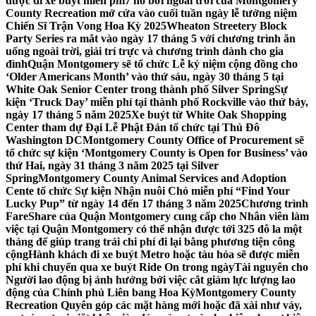
được đi xe buýt miễn phí
7 hồ bơi ngoài trời của Montgomery
County Recreation mở cửa vào cuối tuần ngày lễ tưởng niệm
Chiến Sĩ Trận Vong Hoa Kỳ 2025
Wheaton Streetery Block
Party Series ra mắt vào ngày 17 tháng 5 với chương trình ăn
uống ngoài trời, giải trí trực và chương trình dành cho gia
đình
Quận Montgomery sẽ tổ chức Lễ kỷ niệm cộng đồng cho
‘Older Americans Month’ vào thứ sáu, ngày 30 tháng 5 tại
White Oak Senior Center trong thành phố Silver Spring
Sự
kiện ‘Truck Day’ miễn phí tại thành phố Rockville vào thứ bảy,
ngày 17 tháng 5 năm 2025
Xe buýt từ White Oak Shopping
Center tham dự Đại Lễ Phật Đản tổ chức tại Thủ Đô
Washington DC
Montgomery County Office of Procurement sẽ
tổ chức sự kiện ‘Montgomery County is Open for Business’ vào
thứ Hai, ngày 31 tháng 3 năm 2025 tại Silver
Spring
Montgomery County Animal Services and Adoption
Cente tổ chức Sự kiện Nhận nuôi Chó miễn phí “Find Your
Lucky Pup” từ ngày 14 đến 17 tháng 3 năm 2025
Chương trình
FareShare của Quận Montgomery cung cấp cho Nhân viên làm
việc tại Quận Montgomery có thể nhận được tới 325 đô la một
tháng để giúp trang trải chi phí đi lại bằng phương tiện công
cộng
Hành khách đi xe buýt Metro hoặc tàu hỏa sẽ được miễn
phí khi chuyển qua xe buýt Ride On trong ngày
Tài nguyên cho
Người lao động bị ảnh hưởng bởi việc cắt giảm lực lượng lao
động của Chính phủ Liên bang Hoa Kỳ
Montgomery County
Recreation Quyên góp các mặt hàng mới hoặc đã xài như váy,