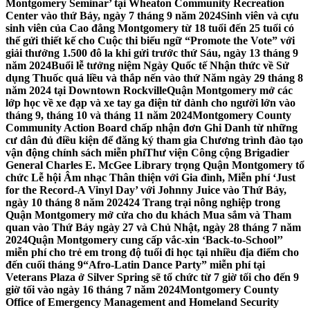
Montgomery Seminar’ tại Wheaton Community Recreation
Center vào thứ Bảy, ngày 7 tháng 9 năm 2024
Sinh viên và cựu
sinh viên của Cao đẳng Montgomery từ 18 tuổi đến 25 tuổi có
thể gửi thiết kế cho Cuộc thi biểu ngữ “Promote the Vote” với
giải thưởng 1.500 đô la khi gửi trước thứ Sáu, ngày 13 tháng 9
năm 2024
Buổi lễ tưởng niệm Ngày Quốc tế Nhận thức về Sử
dụng Thuốc quá liều và thắp nến vào thứ Năm ngày 29 tháng 8
năm 2024 tại Downtown Rockville
Quận Montgomery mở các
lớp học về xe đạp và xe tay ga điện tử dành cho người lớn vào
tháng 9, tháng 10 và tháng 11 năm 2024
Montgomery County
Community Action Board chấp nhận đơn Ghi Danh từ những
cư dân đủ điều kiện để đăng ký tham gia Chương trình đào tạo
vận động chính sách miễn phí
Thư viện Công cộng Brigadier
General Charles E. McGee Library trọng Quận Montgomery tổ
chức Lễ hội Âm nhạc Thân thiện với Gia đình, Miễn phí ‘Just
for the Record-A Vinyl Day’ với Johnny Juice vào Thứ Bảy,
ngày 10 tháng 8 năm 2024
24 Trang trại nông nghiệp trong
Quận Montgomery mở cửa cho du khách Mua sắm và Tham
quan vào Thứ Bảy ngày 27 và Chủ Nhật, ngày 28 tháng 7 năm
2024
Quận Montgomery cung cấp vắc-xin ‘Back-to-School’’
miễn phí cho trẻ em trong độ tuổi đi học tại nhiều địa điểm cho
đến cuối tháng 9
“Afro-Latin Dance Party” miễn phí tại
Veterans Plaza ở Silver Spring sẽ tổ chức từ 7 giờ tối cho đến 9
giờ tối vào ngày 16 tháng 7 năm 2024
Montgomery County
Office of Emergency Management and Homeland Security