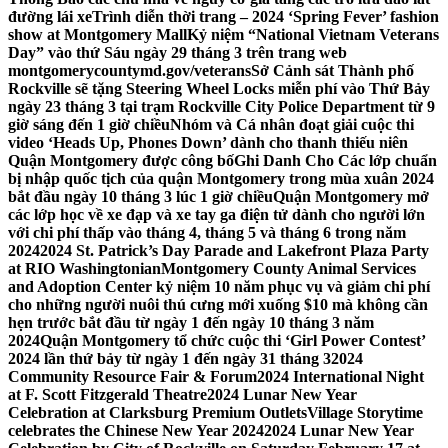
đường lái xe
Trình diễn thời trang – 2024 ‘Spring Fever’ fashion
show at Montgomery Mall
Kỷ niệm “National Vietnam Veterans
Day” vào thứ Sáu ngày 29 tháng 3 trên trang web
montgomerycountymd.gov/veterans
Sở Cảnh sát Thành phố
Rockville sẽ tặng Steering Wheel Locks miễn phí vào Thứ Bảy
ngày 23 tháng 3 tại trạm Rockville City Police Department từ 9
giờ sáng đến 1 giờ chiều
Nhóm và Cá nhân đoạt giải cuộc thi
video ‘Heads Up, Phones Down’ dành cho thanh thiếu niên
Quận Montgomery được công bố
Ghi Danh Cho Các lớp chuẩn
bị nhập quốc tịch của quận Montgomery trong mùa xuân 2024
bắt đầu ngày 10 tháng 3 lúc 1 giờ chiều
Quận Montgomery mở
các lớp học về xe đạp và xe tay ga điện tử dành cho người lớn
với chi phí thấp vào tháng 4, tháng 5 và tháng 6 trong năm
2024
2024 St. Patrick’s Day Parade and Lakefront Plaza Party
at RIO Washingtonian
Montgomery County Animal Services
and Adoption Center kỷ niệm 10 năm phục vụ và giảm chi phí
cho những người nuôi thú cưng mới xuống $10 mà không cần
hẹn trước bắt đầu từ ngày 1 đến ngày 10 tháng 3 năm
2024
Quận Montgomery tổ chức cuộc thi ‘Girl Power Contest’
2024 lần thứ bảy từ ngày 1 đến ngày 31 tháng 3
2024
Community Resource Fair & Forum
2024 International Night
at F. Scott Fitzgerald Theatre
2024 Lunar New Year
Celebration at Clarksburg Premium Outlets
Village Storytime
celebrates the Chinese New Year 2024
2024 Lunar New Year