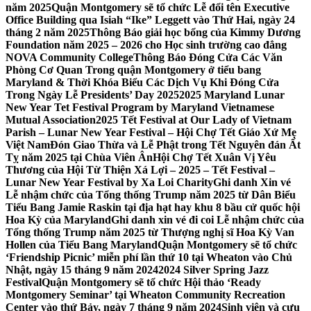
năm 2025
Quận Montgomery sẽ tổ chức Lễ đổi tên Executive
Office Building qua Isiah “Ike” Leggett vào Thứ Hai, ngày 24
tháng 2 năm 2025
Thông Báo giải học bổng của Kimmy Dương
Foundation năm 2025 – 2026 cho Học sinh trường cao đẳng
NOVA Community College
Thông Báo Đóng Cửa Các Văn
Phòng Cơ Quan Trong quận Montgomery ở tiểu bang
Maryland & Thời Khóa Biểu Các Dịch Vụ Khi Đóng Cửa
Trong Ngày Lễ Presidents’ Day 2025
2025 Maryland Lunar
New Year Tet Festival Program by Maryland Vietnamese
Mutual Association
2025 Tết Festival at Our Lady of Vietnam
Parish – Lunar New Year Festival – Hội Chợ Tết Giáo Xứ Mẹ
Việt Nam
Đón Giao Thừa và Lễ Phật trong Tết Nguyên đán Ất
Tỵ năm 2025 tại Chùa Viên Ân
Hội Chợ Tết Xuân Vị Yêu
Thương của Hội Từ Thiện Xá Lợi – 2025 – Tết Festival –
Lunar New Year Festival by Xa Loi Charity
Ghi danh Xin vé
Lễ nhậm chức của Tổng thống Trump năm 2025 từ Dân Biểu
Tiểu Bang Jamie Raskin tại địa hạt hay khu 8 bầu cử quốc hội
Hoa Kỳ của Maryland
Ghi danh xin vé đi coi Lễ nhậm chức của
Tổng thống Trump năm 2025 từ Thượng nghị sĩ Hoa Kỳ Van
Hollen của Tiểu Bang Maryland
Quận Montgomery sẽ tổ chức
‘Friendship Picnic’ miễn phí lần thứ 10 tại Wheaton vào Chủ
Nhật, ngày 15 tháng 9 năm 2024
2024 Silver Spring Jazz
Festival
Quận Montgomery sẽ tổ chức Hội thảo ‘Ready
Montgomery Seminar’ tại Wheaton Community Recreation
Center vào thứ Bảy, ngày 7 tháng 9 năm 2024
Sinh viên và cựu