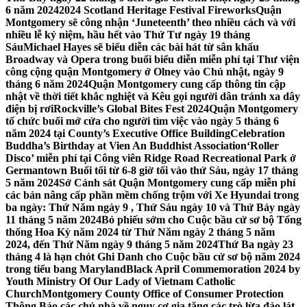
6 năm 2024
2024 Scotland Heritage Festival Fireworks
Quận
Montgomery sẽ công nhận ‘Juneteenth’ theo nhiều cách và với
nhiều lễ kỷ niệm, hầu hết vào Thứ Tư ngày 19 tháng
Sáu
Michael Hayes sẽ biểu diễn các bài hát từ sân khấu
Broadway và Opera trong buổi biểu diễn miễn phí tại Thư viện
công cộng quận Montgomery ở Olney vào Chủ nhật, ngày 9
tháng 6 năm 2024
Quận Montgomery cung cấp thông tin cập
nhật về thời tiết khắc nghiệt và Kêu gọi người dân tránh xa dây
điện bị rơi
Rockville’s Global Bites Fest 2024
Quận Montgomery
tổ chức buổi mở cửa cho người tìm việc vào ngày 5 tháng 6
năm 2024 tại County’s Executive Office Building
Celebration
Buddha’s Birthday at Vien An Buddhist Association
‘Roller
Disco’ miễn phí tại Công viên Ridge Road Recreational Park ở
Germantown Buổi tối từ 6-8 giờ tối vào thứ Sáu, ngày 17 tháng
5 năm 2024
Sở Cảnh sát Quận Montgomery cung cấp miễn phí
các bản nâng cấp phần mềm chống trộm với Xe Hyundai trong
ba ngày: Thứ Năm ngày 9 , Thứ Sáu ngày 10 và Thứ Bảy ngày
11 tháng 5 năm 2024
Bỏ phiếu sớm cho Cuộc bầu cử sơ bộ Tổng
thống Hoa Kỳ năm 2024 từ Thứ Năm ngày 2 tháng 5 năm
2024, đến Thứ Năm ngày 9 tháng 5 năm 2024
Thứ Ba ngày 23
tháng 4 là hạn chót Ghi Danh cho Cuộc bầu cử sơ bộ năm 2024
trong tiểu bang Maryland
Black April Commemoration 2024 by
Youth Ministry Of Our Lady of Vietnam Catholic
Church
Montgomery County Office of Consumer Protection
Thông Báo các chủ nhà về nguy cơ gia tăng các trò lừa đảo lát