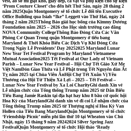
vest, áo sơ mi giặt khô, giày dép, cà vạt và phụ kiện cho sự kiện
‘Prom Couture Closet’ cho đến hết Thứ Sáu, ngày 28 tháng 2
năm 2025
Quận Montgomery sẽ tổ chức Lễ đổi tên Executive
Office Building qua Isiah “Ike” Leggett vào Thứ Hai, ngày 24
tháng 2 năm 2025
Thông Báo giải học bổng của Kimmy Dương
Foundation năm 2025 – 2026 cho Học sinh trường cao đẳng
NOVA Community College
Thông Báo Đóng Cửa Các Văn
Phòng Cơ Quan Trong quận Montgomery ở tiểu bang
Maryland & Thời Khóa Biểu Các Dịch Vụ Khi Đóng Cửa
Trong Ngày Lễ Presidents’ Day 2025
2025 Maryland Lunar
New Year Tet Festival Program by Maryland Vietnamese
Mutual Association
2025 Tết Festival at Our Lady of Vietnam
Parish – Lunar New Year Festival – Hội Chợ Tết Giáo Xứ Mẹ
Việt Nam
Đón Giao Thừa và Lễ Phật trong Tết Nguyên đán Ất
Tỵ năm 2025 tại Chùa Viên Ân
Hội Chợ Tết Xuân Vị Yêu
Thương của Hội Từ Thiện Xá Lợi – 2025 – Tết Festival –
Lunar New Year Festival by Xa Loi Charity
Ghi danh Xin vé
Lễ nhậm chức của Tổng thống Trump năm 2025 từ Dân Biểu
Tiểu Bang Jamie Raskin tại địa hạt hay khu 8 bầu cử quốc hội
Hoa Kỳ của Maryland
Ghi danh xin vé đi coi Lễ nhậm chức của
Tổng thống Trump năm 2025 từ Thượng nghị sĩ Hoa Kỳ Van
Hollen của Tiểu Bang Maryland
Quận Montgomery sẽ tổ chức
‘Friendship Picnic’ miễn phí lần thứ 10 tại Wheaton vào Chủ
Nhật, ngày 15 tháng 9 năm 2024
2024 Silver Spring Jazz
Festival
Quận Montgomery sẽ tổ chức Hội thảo ‘Ready