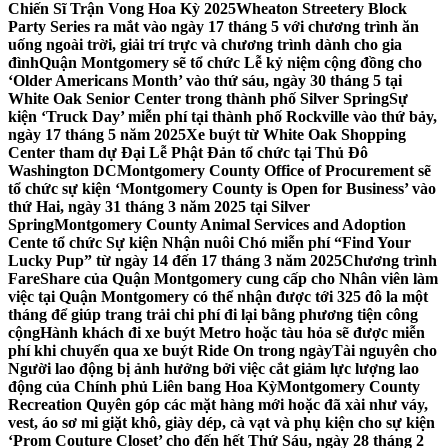
Chiến Sĩ Trận Vong Hoa Kỳ 2025
Wheaton Streetery Block
Party Series ra mắt vào ngày 17 tháng 5 với chương trình ăn
uống ngoài trời, giải trí trực và chương trình dành cho gia
đình
Quận Montgomery sẽ tổ chức Lễ kỷ niệm cộng đồng cho
‘Older Americans Month’ vào thứ sáu, ngày 30 tháng 5 tại
White Oak Senior Center trong thành phố Silver Spring
Sự
kiện ‘Truck Day’ miễn phí tại thành phố Rockville vào thứ bảy,
ngày 17 tháng 5 năm 2025
Xe buýt từ White Oak Shopping
Center tham dự Đại Lễ Phật Đản tổ chức tại Thủ Đô
Washington DC
Montgomery County Office of Procurement sẽ
tổ chức sự kiện ‘Montgomery County is Open for Business’ vào
thứ Hai, ngày 31 tháng 3 năm 2025 tại Silver
Spring
Montgomery County Animal Services and Adoption
Cente tổ chức Sự kiện Nhận nuôi Chó miễn phí “Find Your
Lucky Pup” từ ngày 14 đến 17 tháng 3 năm 2025
Chương trình
FareShare của Quận Montgomery cung cấp cho Nhân viên làm
việc tại Quận Montgomery có thể nhận được tới 325 đô la một
tháng để giúp trang trải chi phí đi lại bằng phương tiện công
cộng
Hành khách đi xe buýt Metro hoặc tàu hỏa sẽ được miễn
phí khi chuyển qua xe buýt Ride On trong ngày
Tài nguyên cho
Người lao động bị ảnh hưởng bởi việc cắt giảm lực lượng lao
động của Chính phủ Liên bang Hoa Kỳ
Montgomery County
Recreation Quyên góp các mặt hàng mới hoặc đã xài như váy,
vest, áo sơ mi giặt khô, giày dép, cà vạt và phụ kiện cho sự kiện
‘Prom Couture Closet’ cho đến hết Thứ Sáu, ngày 28 tháng 2