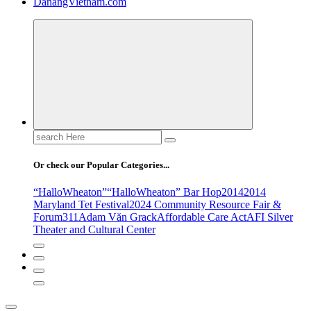
DanangVietnam.com
Search
for:
Or check our Popular Categories...
“HalloWheaton”
“HalloWheaton” Bar Hop
2014
2014
Maryland Tet Festival
2024 Community Resource Fair &
Forum
311
Adam Văn Grack
Affordable Care Act
AFI Silver
Theater and Cultural Center