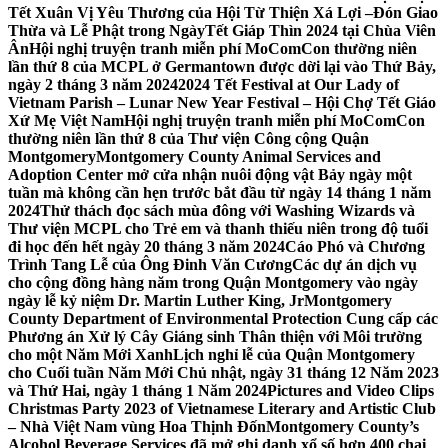
Tết Xuân Vị Yêu Thương của Hội Từ Thiện Xá Lợi –
Đón Giao
Thừa và Lễ Phật trong NgàyTết Giáp Thìn 2024 tại Chùa Viên
Ân
Hội nghị truyện tranh miễn phí MoComCon thường niên
lần thứ 8 của MCPL ở Germantown được dời lại vào Thứ Bảy,
ngày 2 tháng 3 năm 2024
2024 Tết Festival at Our Lady of
Vietnam Parish – Lunar New Year Festival – Hội Chợ Tết Giáo
Xứ Mẹ Việt Nam
Hội nghị truyện tranh miễn phí MoComCon
thường niên lần thứ 8 của Thư viện Công cộng Quận
Montgomery
Montgomery County Animal Services and
Adoption Center mở cửa nhận nuôi động vật Bảy ngày một
tuần mà không cần hẹn trước bắt đầu từ ngày 14 tháng 1 năm
2024
Thử thách đọc sách mùa đông với Washing Wizards và
Thư viện MCPL cho Trẻ em và thanh thiếu niên trong độ tuổi
đi học đến hết ngày 20 tháng 3 năm 2024
Cáo Phó và Chương
Trình Tang Lễ của Ông Đinh Văn Cương
Các dự án dịch vụ
cho cộng đồng hàng năm trong Quận Montgomery vào ngày
ngày lễ kỷ niệm Dr. Martin Luther King, Jr
Montgomery
County Department of Environmental Protection Cung cấp các
Phương án Xử lý Cây Giáng sinh Thân thiện với Môi trường
cho một Năm Mới Xanh
Lịch nghỉ lễ của Quận Montgomery
cho Cuối tuần Năm Mới Chủ nhật, ngày 31 tháng 12 Năm 2023
và Thứ Hai, ngày 1 tháng 1 Năm 2024
Pictures and Video Clips
Christmas Party 2023 of Vietnamese Literary and Artistic Club
– Nhà Việt Nam vùng Hoa Thịnh Đốn
Montgomery County’s
Alcohol Beverage Services đã mở ghi danh xổ số hơn 400 chai