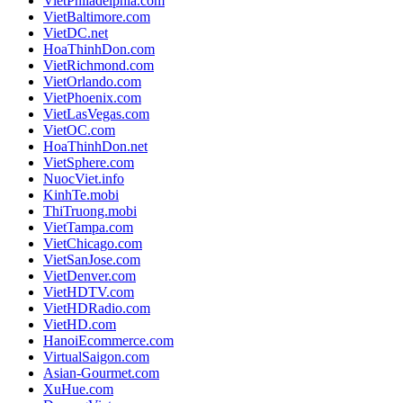
VietPhiladelphia.com
VietBaltimore.com
VietDC.net
HoaThinhDon.com
VietRichmond.com
VietOrlando.com
VietPhoenix.com
VietLasVegas.com
VietOC.com
HoaThinhDon.net
VietSphere.com
NuocViet.info
KinhTe.mobi
ThiTruong.mobi
VietTampa.com
VietChicago.com
VietSanJose.com
VietDenver.com
VietHDTV.com
VietHDRadio.com
VietHD.com
HanoiEcommerce.com
VirtualSaigon.com
Asian-Gourmet.com
XuHue.com