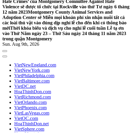
Hate Crimes’ của Montgomery Committee Against Hate
Violence sẽ được tổ chức tại Rockville vào thứ Tư ngày 6 tháng
12 năm 2023
Montgomery County Animal Services and
Adoption Center sẽ Miễn mọi khoản phí xin nhận nuôi tất cả
các loài thú vật vào đúng dịp nghỉ lễ cho đến khi có thông báo
mới
Thời khóa biểu và dịch vụ cho nghỉ lễ cuối tuần Lễ tạ ơn
vào Thứ Năm ngày 23 – Thứ Sáu ngày 24 tháng 11 năm 2023
trong quận Montgomery
Sun. Aug 9th, 2026
VietNewEngland.com
VietNewYork.com
VietPhiladelphia.com
VietBaltimore.com
VietDC.net
HoaThinhDon.com
VietRichmond.com
VietOrlando.com
VietPhoenix.com
VietLasVegas.com
VietOC.com
HoaThinhDon.net
VietSphere.com