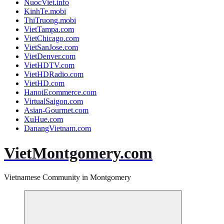
NuocViet.info
KinhTe.mobi
ThiTruong.mobi
VietTampa.com
VietChicago.com
VietSanJose.com
VietDenver.com
VietHDTV.com
VietHDRadio.com
VietHD.com
HanoiEcommerce.com
VirtualSaigon.com
Asian-Gourmet.com
XuHue.com
DanangVietnam.com
VietMontgomery.com
Vietnamese Community in Montgomery