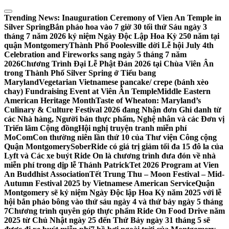
Skip
to
Trending News:
Inauguration Ceremony of Vien An Temple in
content
Silver Spring
Bắn pháo hoa vào 7 giờ 30 tối thứ Sáu ngày 3
tháng 7 năm 2026 kỷ niệm Ngày Độc Lập Hoa Kỳ 250 năm tại
quận Montgomery
Thành Phố Poolesville dời Lễ hội July 4th
Celebration and Fireworks sang ngày 5 tháng 7 năm
2026
Chương Trình Đại Lễ Phật Đản 2026 tại Chùa Viên Ân
trong Thành Phố Silver Spring ở Tiểu bang
Maryland
Vegetarian Vietnamese pancake/ crepe (bánh xèo
chay) Fundraising Event at Viên Ân Temple
Middle Eastern
American Heritage Month
Taste of Wheaton: Maryland’s
Culinary & Culture Festival 2026 đang Nhận đơn Ghi danh từ
các Nhà hàng, Người bán thực phẩm, Nghệ nhân và các Đơn vị
Triển lãm Cộng đồng
Hội nghị truyện tranh miễn phí
MoComCon thường niên lần thứ 10 của Thư viện Công cộng
Quận Montgomery
SoberRide có giá trị giảm tối đa 15 đô la của
Lyft và Các xe buýt Ride On là chương trình đưa đón về nhà
miễn phí trong dịp lễ Thánh Patrick
Tet 2026 Program at Vien
An Buddhist Association
Tết Trung Thu – Moon Festival – Mid-
Autumn Festival 2025 by Vietnamese American Service
Quận
Montgomery sẽ kỷ niệm Ngày Độc lập Hoa Kỳ năm 2025 với lễ
hội bắn pháo bông vào thứ sáu ngày 4 và thứ bảy ngày 5 tháng
7
Chương trình quyên góp thực phẩm Ride On Food Drive năm
2025 từ Chủ Nhật ngày 25 đến Thứ Bảy ngày 31 tháng 5 sẽ