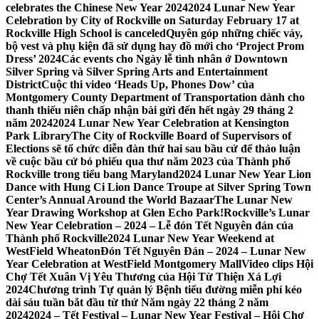
celebrates the Chinese New Year 2024
2024 Lunar New Year
Celebration by City of Rockville on Saturday February 17 at
Rockville High School is canceled
Quyên góp những chiếc váy,
bộ vest và phụ kiện đã sử dụng hay đồ mới cho ‘Project Prom
Dress’ 2024
Các events cho Ngày lễ tình nhân ở Downtown
Silver Spring và Silver Spring Arts and Entertainment
District
Cuộc thi video ‘Heads Up, Phones Dow’ của
Montgomery County Department of Transportation dành cho
thanh thiếu niên chấp nhận bài gửi đến hết ngày 29 tháng 2
năm 2024
2024 Lunar New Year Celebration at Kensington
Park Library
The City of Rockville Board of Supervisors of
Elections sẽ tổ chức diễn đàn thứ hai sau bầu cử để thảo luận
về cuộc bầu cử bỏ phiếu qua thư năm 2023 của Thành phố
Rockville trong tiểu bang Maryland
2024 Lunar New Year Lion
Dance with Hung Ci Lion Dance Troupe at Silver Spring Town
Center’s Annual Around the World Bazaar
The Lunar New
Year Drawing Workshop at Glen Echo Park!
Rockville’s Lunar
New Year Celebration – 2024 – Lễ đón Tết Nguyên đán của
Thành phố Rockville
2024 Lunar New Year Weekend at
WestField Wheaton
Đón Tết Nguyên Đán – 2024 – Lunar New
Year Celebration at WestField Montgomery Mall
Video clips Hội
Chợ Tết Xuân Vị Yêu Thương của Hội Từ Thiện Xá Lợi
2024
Chương trình Tự quản lý Bệnh tiểu đường miễn phí kéo
dài sáu tuần bắt đầu từ thứ Năm ngày 22 tháng 2 năm
2024
2024 – Tết Festival – Lunar New Year Festival – Hội Chợ