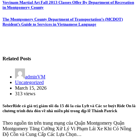
Post
Vovinam Martial Art Fall 2013 Classes Offer By Department of Recreation
in Montgomery County
navigation
The Montgomery County Department of Transportation’s (MCDOT)
Resident’s Guide to Services in Vietnamese Language
Related Posts
adminVM
Uncategorized
March 15, 2026
313 views
SoberRide có giá trị giảm tối đa 15 đô la của Lyft và Các xe buýt Ride On là
chương trình đưa đón về nhà miễn phí trong dịp lễ Thánh Patrick
Theo nguồn tin trên trang mạng của Quận Montgomery Quận
Montgomery Tăng Cường Xử Lý Vi Phạm Lái Xe Khi Có Nồng
Độ Cồn và Cung Cấp Các Lựa Chọn…