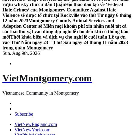
rượu whisky cho cư dân Quận
Hội thảo đào tạo về ‘Federal
Hate Crimes’ của Montgomery Committee Against Hate
Violence sẽ được tổ chức tại Rockville vào thứ Tư ngày 6 tháng
12 năm 2023
Montgomery County Animal Services and
Adoption Center sẽ Miễn mọi khoản phí xin nhận nuôi tất cả
các loài thú vật vào đúng dịp nghỉ lễ cho đến khi có thông báo
mới
Thời khóa biểu và dịch vụ cho nghỉ lễ cuối tuần Lễ tạ ơn
vào Thứ Năm ngày 23 – Thứ Sáu ngày 24 tháng 11 năm 2023
trong quận Montgomery
Sun. Aug 9th, 2026
VietMontgomery.com
Vietnamese Community in Montgomery
Subscribe
VietNewEngland.com
VietNewYork.com