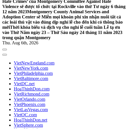
Hate Crimes’ của Montgomery Committee Against Hate
Violence sẽ được tổ chức tại Rockville vào thứ Tư ngày 6 tháng
12 năm 2023
Montgomery County Animal Services and
Adoption Center sẽ Miễn mọi khoản phí xin nhận nuôi tất cả
các loài thú vật vào đúng dịp nghỉ lễ cho đến khi có thông báo
mới
Thời khóa biểu và dịch vụ cho nghỉ lễ cuối tuần Lễ tạ ơn
vào Thứ Năm ngày 23 – Thứ Sáu ngày 24 tháng 11 năm 2023
trong quận Montgomery
Thu. Aug 6th, 2026
VietNewEngland.com
VietNewYork.com
VietPhiladelphia.com
VietBaltimore.com
VietDC.net
HoaThinhDon.com
VietRichmond.com
VietOrlando.com
VietPhoenix.com
VietLasVegas.com
VietOC.com
HoaThinhDon.net
VietSphere.com