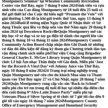
Montgomery Seminar’ tại Wheaton Community Recreation
Center vào thứ Bảy, ngày 7 tháng 9 năm 2024
Sinh viên và cựu
sinh viên của Cao đẳng Montgomery từ 18 tuổi đến 25 tuổi có
thể gửi thiết kế cho Cuộc thi biểu ngữ “Promote the Vote” với
giải thưởng 1.500 đô la khi gửi trước thứ Sáu, ngày 13 tháng 9
năm 2024
Buổi lễ tưởng niệm Ngày Quốc tế Nhận thức về Sử
dụng Thuốc quá liều và thắp nến vào thứ Năm ngày 29 tháng 8
năm 2024 tại Downtown Rockville
Quận Montgomery mở các
lớp học về xe đạp và xe tay ga điện tử dành cho người lớn vào
tháng 9, tháng 10 và tháng 11 năm 2024
Montgomery County
Community Action Board chấp nhận đơn Ghi Danh từ những
cư dân đủ điều kiện để đăng ký tham gia Chương trình đào tạo
vận động chính sách miễn phí
Thư viện Công cộng Brigadier
General Charles E. McGee Library trọng Quận Montgomery tổ
chức Lễ hội Âm nhạc Thân thiện với Gia đình, Miễn phí ‘Just
for the Record-A Vinyl Day’ với Johnny Juice vào Thứ Bảy,
ngày 10 tháng 8 năm 2024
24 Trang trại nông nghiệp trong
Quận Montgomery mở cửa cho du khách Mua sắm và Tham
quan vào Thứ Bảy ngày 27 và Chủ Nhật, ngày 28 tháng 7 năm
2024
Quận Montgomery cung cấp vắc-xin ‘Back-to-School’’
miễn phí cho trẻ em trong độ tuổi đi học tại nhiều địa điểm cho
đến cuối tháng 9
“Afro-Latin Dance Party” miễn phí tại
Veterans Plaza ở Silver Spring sẽ tổ chức từ 7 giờ tối cho đến 9
giờ tối vào ngày 16 tháng 7 năm 2024
Montgomery County
Office of Emergency Management and Homeland Security