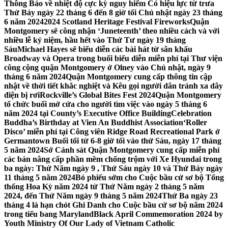
Thông Báo về nhiệt độ cực kỳ nguy hiểm Có hiệu lực từ trưa
Thứ Bảy ngày 22 tháng 6 đến 8 giờ tối Chủ nhật ngày 23 tháng
6 năm 2024
2024 Scotland Heritage Festival Fireworks
Quận
Montgomery sẽ công nhận ‘Juneteenth’ theo nhiều cách và với
nhiều lễ kỷ niệm, hầu hết vào Thứ Tư ngày 19 tháng
Sáu
Michael Hayes sẽ biểu diễn các bài hát từ sân khấu
Broadway và Opera trong buổi biểu diễn miễn phí tại Thư viện
công cộng quận Montgomery ở Olney vào Chủ nhật, ngày 9
tháng 6 năm 2024
Quận Montgomery cung cấp thông tin cập
nhật về thời tiết khắc nghiệt và Kêu gọi người dân tránh xa dây
điện bị rơi
Rockville’s Global Bites Fest 2024
Quận Montgomery
tổ chức buổi mở cửa cho người tìm việc vào ngày 5 tháng 6
năm 2024 tại County’s Executive Office Building
Celebration
Buddha’s Birthday at Vien An Buddhist Association
‘Roller
Disco’ miễn phí tại Công viên Ridge Road Recreational Park ở
Germantown Buổi tối từ 6-8 giờ tối vào thứ Sáu, ngày 17 tháng
5 năm 2024
Sở Cảnh sát Quận Montgomery cung cấp miễn phí
các bản nâng cấp phần mềm chống trộm với Xe Hyundai trong
ba ngày: Thứ Năm ngày 9 , Thứ Sáu ngày 10 và Thứ Bảy ngày
11 tháng 5 năm 2024
Bỏ phiếu sớm cho Cuộc bầu cử sơ bộ Tổng
thống Hoa Kỳ năm 2024 từ Thứ Năm ngày 2 tháng 5 năm
2024, đến Thứ Năm ngày 9 tháng 5 năm 2024
Thứ Ba ngày 23
tháng 4 là hạn chót Ghi Danh cho Cuộc bầu cử sơ bộ năm 2024
trong tiểu bang Maryland
Black April Commemoration 2024 by
Youth Ministry Of Our Lady of Vietnam Catholic