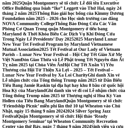
năm 2025
Quận Montgomery sẽ tổ chức Lễ đổi tên Executive
Office Building qua Isiah “Ike” Leggett vào Thứ Hai, ngày 24
tháng 2 năm 2025
Thông Báo giải học bổng của Kimmy Dương
Foundation năm 2025 – 2026 cho Học sinh trường cao đẳng
NOVA Community College
Thông Báo Đóng Cửa Các Văn
Phòng Cơ Quan Trong quận Montgomery ở tiểu bang
Maryland & Thời Khóa Biểu Các Dịch Vụ Khi Đóng Cửa
Trong Ngày Lễ Presidents’ Day 2025
2025 Maryland Lunar
New Year Tet Festival Program by Maryland Vietnamese
Mutual Association
2025 Tết Festival at Our Lady of Vietnam
Parish – Lunar New Year Festival – Hội Chợ Tết Giáo Xứ Mẹ
Việt Nam
Đón Giao Thừa và Lễ Phật trong Tết Nguyên đán Ất
Tỵ năm 2025 tại Chùa Viên Ân
Hội Chợ Tết Xuân Vị Yêu
Thương của Hội Từ Thiện Xá Lợi – 2025 – Tết Festival –
Lunar New Year Festival by Xa Loi Charity
Ghi danh Xin vé
Lễ nhậm chức của Tổng thống Trump năm 2025 từ Dân Biểu
Tiểu Bang Jamie Raskin tại địa hạt hay khu 8 bầu cử quốc hội
Hoa Kỳ của Maryland
Ghi danh xin vé đi coi Lễ nhậm chức của
Tổng thống Trump năm 2025 từ Thượng nghị sĩ Hoa Kỳ Van
Hollen của Tiểu Bang Maryland
Quận Montgomery sẽ tổ chức
‘Friendship Picnic’ miễn phí lần thứ 10 tại Wheaton vào Chủ
Nhật, ngày 15 tháng 9 năm 2024
2024 Silver Spring Jazz
Festival
Quận Montgomery sẽ tổ chức Hội thảo ‘Ready
Montgomery Seminar’ tại Wheaton Community Recreation
Center vào thứ Bảy, ngày 7 tháng 9 năm 2024
Sinh viên và cựu