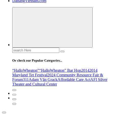
DanangVietnam.com
Search
for:
Or check our Popular Categories...
“HalloWheaton”
“HalloWheaton” Bar Hop
2014
2014
Maryland Tet Festival
2024 Community Resource Fair &
Forum
311
Adam Văn Grack
Affordable Care Act
AFI Silver
Theater and Cultural Center