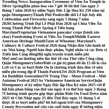
Trending News:
Inauguration Ceremony of Vien An Temple in
Silver Spring
Bắn pháo hoa vào 7 giờ 30 tối thứ Sáu ngày 3
tháng 7 năm 2026 kỷ niệm Ngày Độc Lập Hoa Kỳ 250 năm tại
quận Montgomery
Thành Phố Poolesville dời Lễ hội July 4th
Celebration and Fireworks sang ngày 5 tháng 7 năm
2026
Chương Trình Đại Lễ Phật Đản 2026 tại Chùa Viên Ân
trong Thành Phố Silver Spring ở Tiểu bang
Maryland
Vegetarian Vietnamese pancake/ crepe (bánh xèo
chay) Fundraising Event at Viên Ân Temple
Middle Eastern
American Heritage Month
Taste of Wheaton: Maryland’s
Culinary & Culture Festival 2026 đang Nhận đơn Ghi danh từ
các Nhà hàng, Người bán thực phẩm, Nghệ nhân và các Đơn vị
Triển lãm Cộng đồng
Hội nghị truyện tranh miễn phí
MoComCon thường niên lần thứ 10 của Thư viện Công cộng
Quận Montgomery
SoberRide có giá trị giảm tối đa 15 đô la của
Lyft và Các xe buýt Ride On là chương trình đưa đón về nhà
miễn phí trong dịp lễ Thánh Patrick
Tet 2026 Program at Vien
An Buddhist Association
Tết Trung Thu – Moon Festival – Mid-
Autumn Festival 2025 by Vietnamese American Service
Quận
Montgomery sẽ kỷ niệm Ngày Độc lập Hoa Kỳ năm 2025 với lễ
hội bắn pháo bông vào thứ sáu ngày 4 và thứ bảy ngày 5 tháng
7
Chương trình quyên góp thực phẩm Ride On Food Drive năm
2025 từ Chủ Nhật ngày 25 đến Thứ Bảy ngày 31 tháng 5 sẽ
được đi xe buýt miễn phí
7 hồ bơi ngoài trời của Montgomery
County Recreation mở cửa vào cuối tuần ngày lễ tưởng niệm