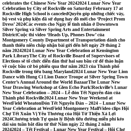
celebrates the Chinese New Year 2024
2024 Lunar New Year
Celebration by City of Rockville on Saturday February 17 at
Rockville High School is canceled
Quyên góp những chiếc váy,
bộ vest và phụ kiện đã sử dụng hay đồ mới cho ‘Project Prom
Dress’ 2024
Các events cho Ngày lễ tình nhân ở Downtown
Silver Spring và Silver Spring Arts and Entertainment
District
Cuộc thi video ‘Heads Up, Phones Dow’ của
Montgomery County Department of Transportation dành cho
thanh thiếu niên chấp nhận bài gửi đến hết ngày 29 tháng 2
năm 2024
2024 Lunar New Year Celebration at Kensington
Park Library
The City of Rockville Board of Supervisors of
Elections sẽ tổ chức diễn đàn thứ hai sau bầu cử để thảo luận
về cuộc bầu cử bỏ phiếu qua thư năm 2023 của Thành phố
Rockville trong tiểu bang Maryland
2024 Lunar New Year Lion
Dance with Hung Ci Lion Dance Troupe at Silver Spring Town
Center’s Annual Around the World Bazaar
The Lunar New
Year Drawing Workshop at Glen Echo Park!
Rockville’s Lunar
New Year Celebration – 2024 – Lễ đón Tết Nguyên đán của
Thành phố Rockville
2024 Lunar New Year Weekend at
WestField Wheaton
Đón Tết Nguyên Đán – 2024 – Lunar New
Year Celebration at WestField Montgomery Mall
Video clips Hội
Chợ Tết Xuân Vị Yêu Thương của Hội Từ Thiện Xá Lợi
2024
Chương trình Tự quản lý Bệnh tiểu đường miễn phí kéo
dài sáu tuần bắt đầu từ thứ Năm ngày 22 tháng 2 năm
2024
2024 – Tết Festival – Lunar New Year Festival – Hội Chợ