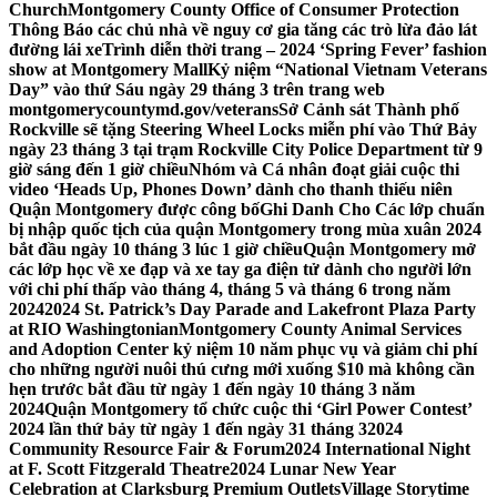
Church
Montgomery County Office of Consumer Protection
Thông Báo các chủ nhà về nguy cơ gia tăng các trò lừa đảo lát
đường lái xe
Trình diễn thời trang – 2024 ‘Spring Fever’ fashion
show at Montgomery Mall
Kỷ niệm “National Vietnam Veterans
Day” vào thứ Sáu ngày 29 tháng 3 trên trang web
montgomerycountymd.gov/veterans
Sở Cảnh sát Thành phố
Rockville sẽ tặng Steering Wheel Locks miễn phí vào Thứ Bảy
ngày 23 tháng 3 tại trạm Rockville City Police Department từ 9
giờ sáng đến 1 giờ chiều
Nhóm và Cá nhân đoạt giải cuộc thi
video ‘Heads Up, Phones Down’ dành cho thanh thiếu niên
Quận Montgomery được công bố
Ghi Danh Cho Các lớp chuẩn
bị nhập quốc tịch của quận Montgomery trong mùa xuân 2024
bắt đầu ngày 10 tháng 3 lúc 1 giờ chiều
Quận Montgomery mở
các lớp học về xe đạp và xe tay ga điện tử dành cho người lớn
với chi phí thấp vào tháng 4, tháng 5 và tháng 6 trong năm
2024
2024 St. Patrick’s Day Parade and Lakefront Plaza Party
at RIO Washingtonian
Montgomery County Animal Services
and Adoption Center kỷ niệm 10 năm phục vụ và giảm chi phí
cho những người nuôi thú cưng mới xuống $10 mà không cần
hẹn trước bắt đầu từ ngày 1 đến ngày 10 tháng 3 năm
2024
Quận Montgomery tổ chức cuộc thi ‘Girl Power Contest’
2024 lần thứ bảy từ ngày 1 đến ngày 31 tháng 3
2024
Community Resource Fair & Forum
2024 International Night
at F. Scott Fitzgerald Theatre
2024 Lunar New Year
Celebration at Clarksburg Premium Outlets
Village Storytime