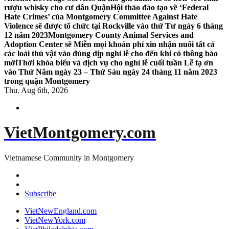
rượu whisky cho cư dân Quận
Hội thảo đào tạo về ‘Federal
Hate Crimes’ của Montgomery Committee Against Hate
Violence sẽ được tổ chức tại Rockville vào thứ Tư ngày 6 tháng
12 năm 2023
Montgomery County Animal Services and
Adoption Center sẽ Miễn mọi khoản phí xin nhận nuôi tất cả
các loài thú vật vào đúng dịp nghỉ lễ cho đến khi có thông báo
mới
Thời khóa biểu và dịch vụ cho nghỉ lễ cuối tuần Lễ tạ ơn
vào Thứ Năm ngày 23 – Thứ Sáu ngày 24 tháng 11 năm 2023
trong quận Montgomery
Thu. Aug 6th, 2026
VietMontgomery.com
Vietnamese Community in Montgomery
Subscribe
VietNewEngland.com
VietNewYork.com