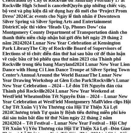
Celebration by City of Rockville on Saturday February 17 at
Rockville High School is canceled
Quyên góp những chiếc váy,
bộ vest và phụ kiện đã sử dụng hay đồ mới cho ‘Project Prom
Dress’ 2024
Các events cho Ngày lễ tình nhân ở Downtown
Silver Spring và Silver Spring Arts and Entertainment
District
Cuộc thi video ‘Heads Up, Phones Dow’ của
Montgomery County Department of Transportation dành cho
thanh thiếu niên chấp nhận bài gửi đến hết ngày 29 tháng 2
năm 2024
2024 Lunar New Year Celebration at Kensington
Park Library
The City of Rockville Board of Supervisors of
Elections sẽ tổ chức diễn đàn thứ hai sau bầu cử để thảo luận
về cuộc bầu cử bỏ phiếu qua thư năm 2023 của Thành phố
Rockville trong tiểu bang Maryland
2024 Lunar New Year Lion
Dance with Hung Ci Lion Dance Troupe at Silver Spring Town
Center’s Annual Around the World Bazaar
The Lunar New
Year Drawing Workshop at Glen Echo Park!
Rockville’s Lunar
New Year Celebration – 2024 – Lễ đón Tết Nguyên đán của
Thành phố Rockville
2024 Lunar New Year Weekend at
WestField Wheaton
Đón Tết Nguyên Đán – 2024 – Lunar New
Year Celebration at WestField Montgomery Mall
Video clips Hội
Chợ Tết Xuân Vị Yêu Thương của Hội Từ Thiện Xá Lợi
2024
Chương trình Tự quản lý Bệnh tiểu đường miễn phí kéo
dài sáu tuần bắt đầu từ thứ Năm ngày 22 tháng 2 năm
2024
2024 – Tết Festival – Lunar New Year Festival – Hội Chợ
Tết Xuân Vị Yêu Thương của Hội Từ Thiện Xá Lợi –
Đón Giao