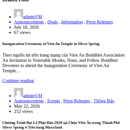
adminVM
Announcements
,
Deals
,
Information
,
Press Releases
July 18, 2026
67 views
Inauguration Ceremony of Vien An Temple in Silver Spring
Theo nguồn tin trên trang mạng của Vien An Buddhist Association
An Invitation to Venerable Monks, Nuns, and Fellow Buddhist
Devotees to attend the Inauguration Ceremony of Vien An
Temple…
Continue reading
adminVM
Announcements
,
Events
,
Press Releases
,
Thông Báo
May 22, 2026
252 views
Chương Trình Đại Lễ Phật Đản 2026 tại Chùa Viên Ân trong Thành Phố
Silver Spring ở Tiểu bang Maryland