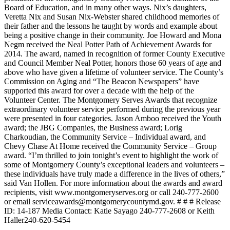
Board of Education, and in many other ways. Nix’s daughters,
Veretta Nix and Susan Nix-Webster shared childhood memories of
their father and the lessons he taught by words and example about
being a positive change in their community. Joe Howard and Mona
Negm received the Neal Potter Path of Achievement Awards for
2014. The award, named in recognition of former County Executive
and Council Member Neal Potter, honors those 60 years of age and
above who have given a lifetime of volunteer service. The County’s
Commission on Aging and “The Beacon Newspapers” have
supported this award for over a decade with the help of the
Volunteer Center. The Montgomery Serves Awards that recognize
extraordinary volunteer service performed during the previous year
were presented in four categories. Jason Amboo received the Youth
award; the JBG Companies, the Business award; Lorig
Charkoudian, the Community Service – Individual award, and
Chevy Chase At Home received the Community Service – Group
award. “I’m thrilled to join tonight’s event to highlight the work of
some of Montgomery County’s exceptional leaders and volunteers –
these individuals have truly made a difference in the lives of others,”
said Van Hollen. For more information about the awards and award
recipients, visit www.montgomeryserves.org or call 240-777-2600
or email serviceawards@montgomerycountymd.gov. # # # Release
ID: 14-187 Media Contact: Katie Sayago 240-777-2608 or Keith
Haller240-620-5454