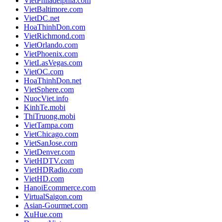
VietPhiladelphia.com
VietBaltimore.com
VietDC.net
HoaThinhDon.com
VietRichmond.com
VietOrlando.com
VietPhoenix.com
VietLasVegas.com
VietOC.com
HoaThinhDon.net
VietSphere.com
NuocViet.info
KinhTe.mobi
ThiTruong.mobi
VietTampa.com
VietChicago.com
VietSanJose.com
VietDenver.com
VietHDTV.com
VietHDRadio.com
VietHD.com
HanoiEcommerce.com
VirtualSaigon.com
Asian-Gourmet.com
XuHue.com