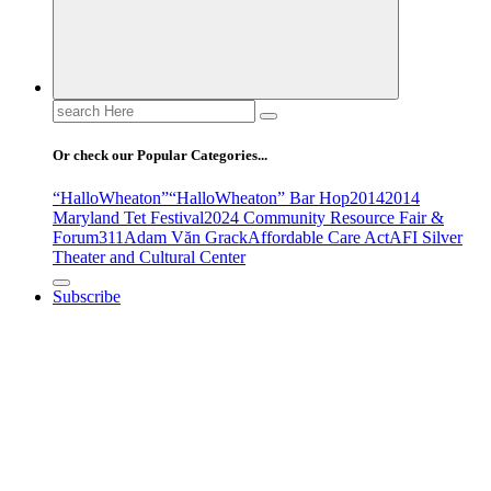
Search
for:
Or check our Popular Categories...
“HalloWheaton”
“HalloWheaton” Bar Hop
2014
2014
Maryland Tet Festival
2024 Community Resource Fair &
Forum
311
Adam Văn Grack
Affordable Care Act
AFI Silver
Theater and Cultural Center
Subscribe