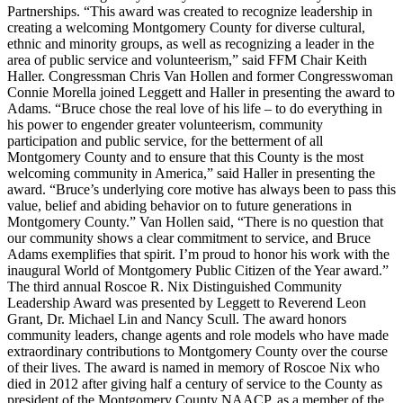
Partnerships. “This award was created to recognize leadership in
creating a welcoming Montgomery County for diverse cultural,
ethnic and minority groups, as well as recognizing a leader in the
area of public service and volunteerism,” said FFM Chair Keith
Haller. Congressman Chris Van Hollen and former Congresswoman
Connie Morella joined Leggett and Haller in presenting the award to
Adams. “Bruce chose the real love of his life – to do everything in
his power to engender greater volunteerism, community
participation and public service, for the betterment of all
Montgomery County and to ensure that this County is the most
welcoming community in America,” said Haller in presenting the
award. “Bruce’s underlying core motive has always been to pass this
value, belief and abiding behavior on to future generations in
Montgomery County.” Van Hollen said, “There is no question that
our community shows a clear commitment to service, and Bruce
Adams exemplifies that spirit. I’m proud to honor his work with the
inaugural World of Montgomery Public Citizen of the Year award.”
The third annual Roscoe R. Nix Distinguished Community
Leadership Award was presented by Leggett to Reverend Leon
Grant, Dr. Michael Lin and Nancy Scull. The award honors
community leaders, change agents and role models who have made
extraordinary contributions to Montgomery County over the course
of their lives. The award is named in memory of Roscoe Nix who
died in 2012 after giving half a century of service to the County as
president of the Montgomery County NAACP, as a member of the