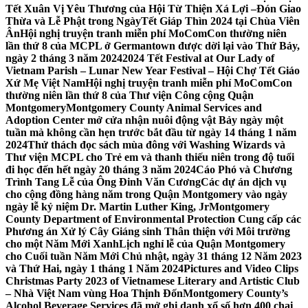
Tết Xuân Vị Yêu Thương của Hội Từ Thiện Xá Lợi –
Đón Giao
Thừa và Lễ Phật trong NgàyTết Giáp Thìn 2024 tại Chùa Viên
Ân
Hội nghị truyện tranh miễn phí MoComCon thường niên
lần thứ 8 của MCPL ở Germantown được dời lại vào Thứ Bảy,
ngày 2 tháng 3 năm 2024
2024 Tết Festival at Our Lady of
Vietnam Parish – Lunar New Year Festival – Hội Chợ Tết Giáo
Xứ Mẹ Việt Nam
Hội nghị truyện tranh miễn phí MoComCon
thường niên lần thứ 8 của Thư viện Công cộng Quận
Montgomery
Montgomery County Animal Services and
Adoption Center mở cửa nhận nuôi động vật Bảy ngày một
tuần mà không cần hẹn trước bắt đầu từ ngày 14 tháng 1 năm
2024
Thử thách đọc sách mùa đông với Washing Wizards và
Thư viện MCPL cho Trẻ em và thanh thiếu niên trong độ tuổi
đi học đến hết ngày 20 tháng 3 năm 2024
Cáo Phó và Chương
Trình Tang Lễ của Ông Đinh Văn Cương
Các dự án dịch vụ
cho cộng đồng hàng năm trong Quận Montgomery vào ngày
ngày lễ kỷ niệm Dr. Martin Luther King, Jr
Montgomery
County Department of Environmental Protection Cung cấp các
Phương án Xử lý Cây Giáng sinh Thân thiện với Môi trường
cho một Năm Mới Xanh
Lịch nghỉ lễ của Quận Montgomery
cho Cuối tuần Năm Mới Chủ nhật, ngày 31 tháng 12 Năm 2023
và Thứ Hai, ngày 1 tháng 1 Năm 2024
Pictures and Video Clips
Christmas Party 2023 of Vietnamese Literary and Artistic Club
– Nhà Việt Nam vùng Hoa Thịnh Đốn
Montgomery County’s
Alcohol Beverage Services đã mở ghi danh xổ số hơn 400 chai