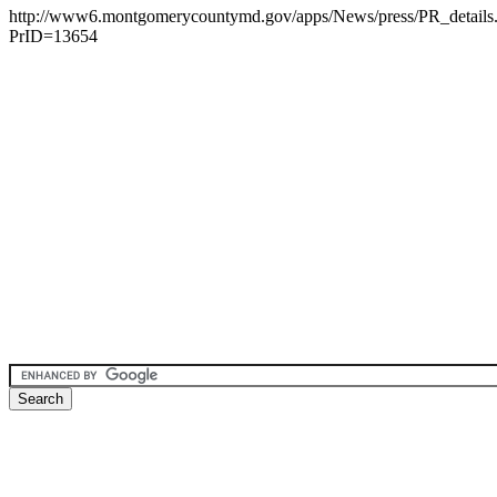
http://www6.montgomerycountymd.gov/apps/News/press/PR_details
PrID=13654