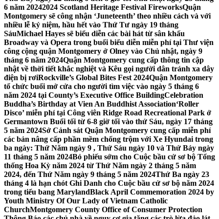
6 năm 2024
2024 Scotland Heritage Festival Fireworks
Quận
Montgomery sẽ công nhận ‘Juneteenth’ theo nhiều cách và với
nhiều lễ kỷ niệm, hầu hết vào Thứ Tư ngày 19 tháng
Sáu
Michael Hayes sẽ biểu diễn các bài hát từ sân khấu
Broadway và Opera trong buổi biểu diễn miễn phí tại Thư viện
công cộng quận Montgomery ở Olney vào Chủ nhật, ngày 9
tháng 6 năm 2024
Quận Montgomery cung cấp thông tin cập
nhật về thời tiết khắc nghiệt và Kêu gọi người dân tránh xa dây
điện bị rơi
Rockville’s Global Bites Fest 2024
Quận Montgomery
tổ chức buổi mở cửa cho người tìm việc vào ngày 5 tháng 6
năm 2024 tại County’s Executive Office Building
Celebration
Buddha’s Birthday at Vien An Buddhist Association
‘Roller
Disco’ miễn phí tại Công viên Ridge Road Recreational Park ở
Germantown Buổi tối từ 6-8 giờ tối vào thứ Sáu, ngày 17 tháng
5 năm 2024
Sở Cảnh sát Quận Montgomery cung cấp miễn phí
các bản nâng cấp phần mềm chống trộm với Xe Hyundai trong
ba ngày: Thứ Năm ngày 9 , Thứ Sáu ngày 10 và Thứ Bảy ngày
11 tháng 5 năm 2024
Bỏ phiếu sớm cho Cuộc bầu cử sơ bộ Tổng
thống Hoa Kỳ năm 2024 từ Thứ Năm ngày 2 tháng 5 năm
2024, đến Thứ Năm ngày 9 tháng 5 năm 2024
Thứ Ba ngày 23
tháng 4 là hạn chót Ghi Danh cho Cuộc bầu cử sơ bộ năm 2024
trong tiểu bang Maryland
Black April Commemoration 2024 by
Youth Ministry Of Our Lady of Vietnam Catholic
Church
Montgomery County Office of Consumer Protection
Thông Báo các chủ nhà về nguy cơ gia tăng các trò lừa đảo lát