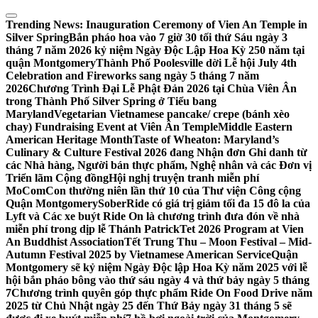
Skip
to
Trending News:
Inauguration Ceremony of Vien An Temple in
content
Silver Spring
Bắn pháo hoa vào 7 giờ 30 tối thứ Sáu ngày 3
tháng 7 năm 2026 kỷ niệm Ngày Độc Lập Hoa Kỳ 250 năm tại
quận Montgomery
Thành Phố Poolesville dời Lễ hội July 4th
Celebration and Fireworks sang ngày 5 tháng 7 năm
2026
Chương Trình Đại Lễ Phật Đản 2026 tại Chùa Viên Ân
trong Thành Phố Silver Spring ở Tiểu bang
Maryland
Vegetarian Vietnamese pancake/ crepe (bánh xèo
chay) Fundraising Event at Viên Ân Temple
Middle Eastern
American Heritage Month
Taste of Wheaton: Maryland’s
Culinary & Culture Festival 2026 đang Nhận đơn Ghi danh từ
các Nhà hàng, Người bán thực phẩm, Nghệ nhân và các Đơn vị
Triển lãm Cộng đồng
Hội nghị truyện tranh miễn phí
MoComCon thường niên lần thứ 10 của Thư viện Công cộng
Quận Montgomery
SoberRide có giá trị giảm tối đa 15 đô la của
Lyft và Các xe buýt Ride On là chương trình đưa đón về nhà
miễn phí trong dịp lễ Thánh Patrick
Tet 2026 Program at Vien
An Buddhist Association
Tết Trung Thu – Moon Festival – Mid-
Autumn Festival 2025 by Vietnamese American Service
Quận
Montgomery sẽ kỷ niệm Ngày Độc lập Hoa Kỳ năm 2025 với lễ
hội bắn pháo bông vào thứ sáu ngày 4 và thứ bảy ngày 5 tháng
7
Chương trình quyên góp thực phẩm Ride On Food Drive năm
2025 từ Chủ Nhật ngày 25 đến Thứ Bảy ngày 31 tháng 5 sẽ