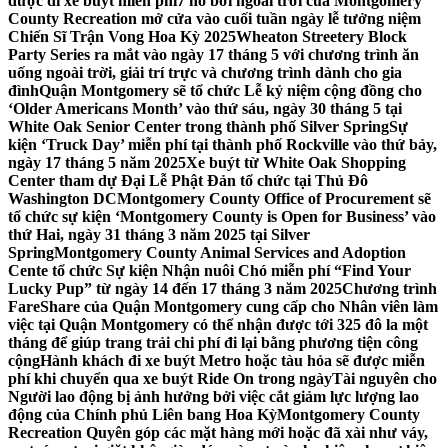
được đi xe buýt miễn phí
7 hồ bơi ngoài trời của Montgomery
County Recreation mở cửa vào cuối tuần ngày lễ tưởng niệm
Chiến Sĩ Trận Vong Hoa Kỳ 2025
Wheaton Streetery Block
Party Series ra mắt vào ngày 17 tháng 5 với chương trình ăn
uống ngoài trời, giải trí trực và chương trình dành cho gia
đình
Quận Montgomery sẽ tổ chức Lễ kỷ niệm cộng đồng cho
‘Older Americans Month’ vào thứ sáu, ngày 30 tháng 5 tại
White Oak Senior Center trong thành phố Silver Spring
Sự
kiện ‘Truck Day’ miễn phí tại thành phố Rockville vào thứ bảy,
ngày 17 tháng 5 năm 2025
Xe buýt từ White Oak Shopping
Center tham dự Đại Lễ Phật Đản tổ chức tại Thủ Đô
Washington DC
Montgomery County Office of Procurement sẽ
tổ chức sự kiện ‘Montgomery County is Open for Business’ vào
thứ Hai, ngày 31 tháng 3 năm 2025 tại Silver
Spring
Montgomery County Animal Services and Adoption
Cente tổ chức Sự kiện Nhận nuôi Chó miễn phí “Find Your
Lucky Pup” từ ngày 14 đến 17 tháng 3 năm 2025
Chương trình
FareShare của Quận Montgomery cung cấp cho Nhân viên làm
việc tại Quận Montgomery có thể nhận được tới 325 đô la một
tháng để giúp trang trải chi phí đi lại bằng phương tiện công
cộng
Hành khách đi xe buýt Metro hoặc tàu hỏa sẽ được miễn
phí khi chuyển qua xe buýt Ride On trong ngày
Tài nguyên cho
Người lao động bị ảnh hưởng bởi việc cắt giảm lực lượng lao
động của Chính phủ Liên bang Hoa Kỳ
Montgomery County
Recreation Quyên góp các mặt hàng mới hoặc đã xài như váy,