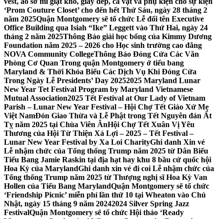
vest, áo sơ mi giặt khô, giày dép, cà vạt và phụ kiện cho sự kiện
‘Prom Couture Closet’ cho đến hết Thứ Sáu, ngày 28 tháng 2
năm 2025
Quận Montgomery sẽ tổ chức Lễ đổi tên Executive
Office Building qua Isiah “Ike” Leggett vào Thứ Hai, ngày 24
tháng 2 năm 2025
Thông Báo giải học bổng của Kimmy Dương
Foundation năm 2025 – 2026 cho Học sinh trường cao đẳng
NOVA Community College
Thông Báo Đóng Cửa Các Văn
Phòng Cơ Quan Trong quận Montgomery ở tiểu bang
Maryland & Thời Khóa Biểu Các Dịch Vụ Khi Đóng Cửa
Trong Ngày Lễ Presidents’ Day 2025
2025 Maryland Lunar
New Year Tet Festival Program by Maryland Vietnamese
Mutual Association
2025 Tết Festival at Our Lady of Vietnam
Parish – Lunar New Year Festival – Hội Chợ Tết Giáo Xứ Mẹ
Việt Nam
Đón Giao Thừa và Lễ Phật trong Tết Nguyên đán Ất
Tỵ năm 2025 tại Chùa Viên Ân
Hội Chợ Tết Xuân Vị Yêu
Thương của Hội Từ Thiện Xá Lợi – 2025 – Tết Festival –
Lunar New Year Festival by Xa Loi Charity
Ghi danh Xin vé
Lễ nhậm chức của Tổng thống Trump năm 2025 từ Dân Biểu
Tiểu Bang Jamie Raskin tại địa hạt hay khu 8 bầu cử quốc hội
Hoa Kỳ của Maryland
Ghi danh xin vé đi coi Lễ nhậm chức của
Tổng thống Trump năm 2025 từ Thượng nghị sĩ Hoa Kỳ Van
Hollen của Tiểu Bang Maryland
Quận Montgomery sẽ tổ chức
‘Friendship Picnic’ miễn phí lần thứ 10 tại Wheaton vào Chủ
Nhật, ngày 15 tháng 9 năm 2024
2024 Silver Spring Jazz
Festival
Quận Montgomery sẽ tổ chức Hội thảo ‘Ready