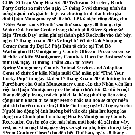
Chiến Sĩ Trận Vong Hoa Kỳ 2025
Wheaton Streetery Block
Party Series ra mắt vào ngày 17 tháng 5 với chương trình ăn
uống ngoài trời, giải trí trực và chương trình dành cho gia
đình
Quận Montgomery sẽ tổ chức Lễ kỷ niệm cộng đồng cho
‘Older Americans Month’ vào thứ sáu, ngày 30 tháng 5 tại
White Oak Senior Center trong thành phố Silver Spring
Sự
kiện ‘Truck Day’ miễn phí tại thành phố Rockville vào thứ bảy,
ngày 17 tháng 5 năm 2025
Xe buýt từ White Oak Shopping
Center tham dự Đại Lễ Phật Đản tổ chức tại Thủ Đô
Washington DC
Montgomery County Office of Procurement sẽ
tổ chức sự kiện ‘Montgomery County is Open for Business’ vào
thứ Hai, ngày 31 tháng 3 năm 2025 tại Silver
Spring
Montgomery County Animal Services and Adoption
Cente tổ chức Sự kiện Nhận nuôi Chó miễn phí “Find Your
Lucky Pup” từ ngày 14 đến 17 tháng 3 năm 2025
Chương trình
FareShare của Quận Montgomery cung cấp cho Nhân viên làm
việc tại Quận Montgomery có thể nhận được tới 325 đô la một
tháng để giúp trang trải chi phí đi lại bằng phương tiện công
cộng
Hành khách đi xe buýt Metro hoặc tàu hỏa sẽ được miễn
phí khi chuyển qua xe buýt Ride On trong ngày
Tài nguyên cho
Người lao động bị ảnh hưởng bởi việc cắt giảm lực lượng lao
động của Chính phủ Liên bang Hoa Kỳ
Montgomery County
Recreation Quyên góp các mặt hàng mới hoặc đã xài như váy,
vest, áo sơ mi giặt khô, giày dép, cà vạt và phụ kiện cho sự kiện
‘Prom Couture Closet’ cho đến hết Thứ Sáu, ngày 28 tháng 2