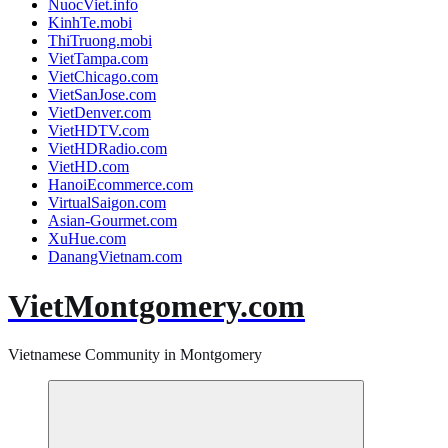
NuocViet.info
KinhTe.mobi
ThiTruong.mobi
VietTampa.com
VietChicago.com
VietSanJose.com
VietDenver.com
VietHDTV.com
VietHDRadio.com
VietHD.com
HanoiEcommerce.com
VirtualSaigon.com
Asian-Gourmet.com
XuHue.com
DanangVietnam.com
VietMontgomery.com
Vietnamese Community in Montgomery