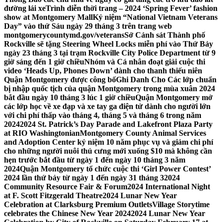
đường lái xe
Trình diễn thời trang – 2024 ‘Spring Fever’ fashion
show at Montgomery Mall
Kỷ niệm “National Vietnam Veterans
Day” vào thứ Sáu ngày 29 tháng 3 trên trang web
montgomerycountymd.gov/veterans
Sở Cảnh sát Thành phố
Rockville sẽ tặng Steering Wheel Locks miễn phí vào Thứ Bảy
ngày 23 tháng 3 tại trạm Rockville City Police Department từ 9
giờ sáng đến 1 giờ chiều
Nhóm và Cá nhân đoạt giải cuộc thi
video ‘Heads Up, Phones Down’ dành cho thanh thiếu niên
Quận Montgomery được công bố
Ghi Danh Cho Các lớp chuẩn
bị nhập quốc tịch của quận Montgomery trong mùa xuân 2024
bắt đầu ngày 10 tháng 3 lúc 1 giờ chiều
Quận Montgomery mở
các lớp học về xe đạp và xe tay ga điện tử dành cho người lớn
với chi phí thấp vào tháng 4, tháng 5 và tháng 6 trong năm
2024
2024 St. Patrick’s Day Parade and Lakefront Plaza Party
at RIO Washingtonian
Montgomery County Animal Services
and Adoption Center kỷ niệm 10 năm phục vụ và giảm chi phí
cho những người nuôi thú cưng mới xuống $10 mà không cần
hẹn trước bắt đầu từ ngày 1 đến ngày 10 tháng 3 năm
2024
Quận Montgomery tổ chức cuộc thi ‘Girl Power Contest’
2024 lần thứ bảy từ ngày 1 đến ngày 31 tháng 3
2024
Community Resource Fair & Forum
2024 International Night
at F. Scott Fitzgerald Theatre
2024 Lunar New Year
Celebration at Clarksburg Premium Outlets
Village Storytime
celebrates the Chinese New Year 2024
2024 Lunar New Year