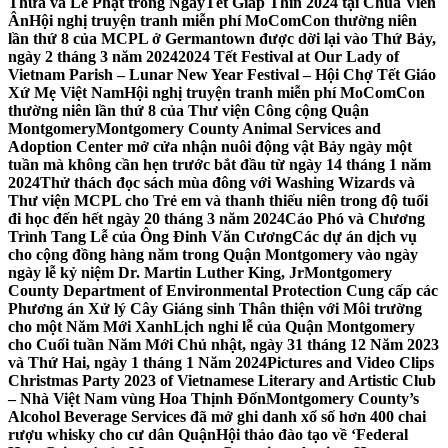
Thừa và Lễ Phật trong NgàyTết Giáp Thìn 2024 tại Chùa Viên
Ân
Hội nghị truyện tranh miễn phí MoComCon thường niên
lần thứ 8 của MCPL ở Germantown được dời lại vào Thứ Bảy,
ngày 2 tháng 3 năm 2024
2024 Tết Festival at Our Lady of
Vietnam Parish – Lunar New Year Festival – Hội Chợ Tết Giáo
Xứ Mẹ Việt Nam
Hội nghị truyện tranh miễn phí MoComCon
thường niên lần thứ 8 của Thư viện Công cộng Quận
Montgomery
Montgomery County Animal Services and
Adoption Center mở cửa nhận nuôi động vật Bảy ngày một
tuần mà không cần hẹn trước bắt đầu từ ngày 14 tháng 1 năm
2024
Thử thách đọc sách mùa đông với Washing Wizards và
Thư viện MCPL cho Trẻ em và thanh thiếu niên trong độ tuổi
đi học đến hết ngày 20 tháng 3 năm 2024
Cáo Phó và Chương
Trình Tang Lễ của Ông Đinh Văn Cương
Các dự án dịch vụ
cho cộng đồng hàng năm trong Quận Montgomery vào ngày
ngày lễ kỷ niệm Dr. Martin Luther King, Jr
Montgomery
County Department of Environmental Protection Cung cấp các
Phương án Xử lý Cây Giáng sinh Thân thiện với Môi trường
cho một Năm Mới Xanh
Lịch nghỉ lễ của Quận Montgomery
cho Cuối tuần Năm Mới Chủ nhật, ngày 31 tháng 12 Năm 2023
và Thứ Hai, ngày 1 tháng 1 Năm 2024
Pictures and Video Clips
Christmas Party 2023 of Vietnamese Literary and Artistic Club
– Nhà Việt Nam vùng Hoa Thịnh Đốn
Montgomery County’s
Alcohol Beverage Services đã mở ghi danh xổ số hơn 400 chai
rượu whisky cho cư dân Quận
Hội thảo đào tạo về ‘Federal