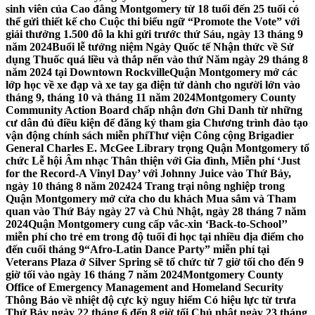
sinh viên của Cao đẳng Montgomery từ 18 tuổi đến 25 tuổi có
thể gửi thiết kế cho Cuộc thi biểu ngữ “Promote the Vote” với
giải thưởng 1.500 đô la khi gửi trước thứ Sáu, ngày 13 tháng 9
năm 2024
Buổi lễ tưởng niệm Ngày Quốc tế Nhận thức về Sử
dụng Thuốc quá liều và thắp nến vào thứ Năm ngày 29 tháng 8
năm 2024 tại Downtown Rockville
Quận Montgomery mở các
lớp học về xe đạp và xe tay ga điện tử dành cho người lớn vào
tháng 9, tháng 10 và tháng 11 năm 2024
Montgomery County
Community Action Board chấp nhận đơn Ghi Danh từ những
cư dân đủ điều kiện để đăng ký tham gia Chương trình đào tạo
vận động chính sách miễn phí
Thư viện Công cộng Brigadier
General Charles E. McGee Library trọng Quận Montgomery tổ
chức Lễ hội Âm nhạc Thân thiện với Gia đình, Miễn phí ‘Just
for the Record-A Vinyl Day’ với Johnny Juice vào Thứ Bảy,
ngày 10 tháng 8 năm 2024
24 Trang trại nông nghiệp trong
Quận Montgomery mở cửa cho du khách Mua sắm và Tham
quan vào Thứ Bảy ngày 27 và Chủ Nhật, ngày 28 tháng 7 năm
2024
Quận Montgomery cung cấp vắc-xin ‘Back-to-School’’
miễn phí cho trẻ em trong độ tuổi đi học tại nhiều địa điểm cho
đến cuối tháng 9
“Afro-Latin Dance Party” miễn phí tại
Veterans Plaza ở Silver Spring sẽ tổ chức từ 7 giờ tối cho đến 9
giờ tối vào ngày 16 tháng 7 năm 2024
Montgomery County
Office of Emergency Management and Homeland Security
Thông Báo về nhiệt độ cực kỳ nguy hiểm Có hiệu lực từ trưa
Thứ Bảy ngày 22 tháng 6 đến 8 giờ tối Chủ nhật ngày 23 tháng