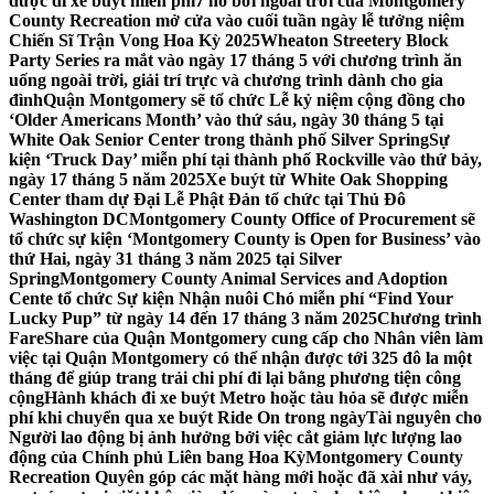
được đi xe buýt miễn phí
7 hồ bơi ngoài trời của Montgomery
County Recreation mở cửa vào cuối tuần ngày lễ tưởng niệm
Chiến Sĩ Trận Vong Hoa Kỳ 2025
Wheaton Streetery Block
Party Series ra mắt vào ngày 17 tháng 5 với chương trình ăn
uống ngoài trời, giải trí trực và chương trình dành cho gia
đình
Quận Montgomery sẽ tổ chức Lễ kỷ niệm cộng đồng cho
‘Older Americans Month’ vào thứ sáu, ngày 30 tháng 5 tại
White Oak Senior Center trong thành phố Silver Spring
Sự
kiện ‘Truck Day’ miễn phí tại thành phố Rockville vào thứ bảy,
ngày 17 tháng 5 năm 2025
Xe buýt từ White Oak Shopping
Center tham dự Đại Lễ Phật Đản tổ chức tại Thủ Đô
Washington DC
Montgomery County Office of Procurement sẽ
tổ chức sự kiện ‘Montgomery County is Open for Business’ vào
thứ Hai, ngày 31 tháng 3 năm 2025 tại Silver
Spring
Montgomery County Animal Services and Adoption
Cente tổ chức Sự kiện Nhận nuôi Chó miễn phí “Find Your
Lucky Pup” từ ngày 14 đến 17 tháng 3 năm 2025
Chương trình
FareShare của Quận Montgomery cung cấp cho Nhân viên làm
việc tại Quận Montgomery có thể nhận được tới 325 đô la một
tháng để giúp trang trải chi phí đi lại bằng phương tiện công
cộng
Hành khách đi xe buýt Metro hoặc tàu hỏa sẽ được miễn
phí khi chuyển qua xe buýt Ride On trong ngày
Tài nguyên cho
Người lao động bị ảnh hưởng bởi việc cắt giảm lực lượng lao
động của Chính phủ Liên bang Hoa Kỳ
Montgomery County
Recreation Quyên góp các mặt hàng mới hoặc đã xài như váy,