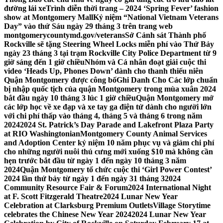
đường lái xe
Trình diễn thời trang – 2024 ‘Spring Fever’ fashion
show at Montgomery Mall
Kỷ niệm “National Vietnam Veterans
Day” vào thứ Sáu ngày 29 tháng 3 trên trang web
montgomerycountymd.gov/veterans
Sở Cảnh sát Thành phố
Rockville sẽ tặng Steering Wheel Locks miễn phí vào Thứ Bảy
ngày 23 tháng 3 tại trạm Rockville City Police Department từ 9
giờ sáng đến 1 giờ chiều
Nhóm và Cá nhân đoạt giải cuộc thi
video ‘Heads Up, Phones Down’ dành cho thanh thiếu niên
Quận Montgomery được công bố
Ghi Danh Cho Các lớp chuẩn
bị nhập quốc tịch của quận Montgomery trong mùa xuân 2024
bắt đầu ngày 10 tháng 3 lúc 1 giờ chiều
Quận Montgomery mở
các lớp học về xe đạp và xe tay ga điện tử dành cho người lớn
với chi phí thấp vào tháng 4, tháng 5 và tháng 6 trong năm
2024
2024 St. Patrick’s Day Parade and Lakefront Plaza Party
at RIO Washingtonian
Montgomery County Animal Services
and Adoption Center kỷ niệm 10 năm phục vụ và giảm chi phí
cho những người nuôi thú cưng mới xuống $10 mà không cần
hẹn trước bắt đầu từ ngày 1 đến ngày 10 tháng 3 năm
2024
Quận Montgomery tổ chức cuộc thi ‘Girl Power Contest’
2024 lần thứ bảy từ ngày 1 đến ngày 31 tháng 3
2024
Community Resource Fair & Forum
2024 International Night
at F. Scott Fitzgerald Theatre
2024 Lunar New Year
Celebration at Clarksburg Premium Outlets
Village Storytime
celebrates the Chinese New Year 2024
2024 Lunar New Year