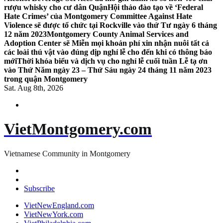
rượu whisky cho cư dân Quận
Hội thảo đào tạo về ‘Federal
Hate Crimes’ của Montgomery Committee Against Hate
Violence sẽ được tổ chức tại Rockville vào thứ Tư ngày 6 tháng
12 năm 2023
Montgomery County Animal Services and
Adoption Center sẽ Miễn mọi khoản phí xin nhận nuôi tất cả
các loài thú vật vào đúng dịp nghỉ lễ cho đến khi có thông báo
mới
Thời khóa biểu và dịch vụ cho nghỉ lễ cuối tuần Lễ tạ ơn
vào Thứ Năm ngày 23 – Thứ Sáu ngày 24 tháng 11 năm 2023
trong quận Montgomery
Sat. Aug 8th, 2026
VietMontgomery.com
Vietnamese Community in Montgomery
Subscribe
VietNewEngland.com
VietNewYork.com