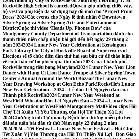
Celebration by City of Rockville on Saturday February 17 at
Rockville High School is canceled
Quyên góp những chiếc váy,
bộ vest và phụ kiện đã sử dụng hay đồ mới cho ‘Project Prom
Dress’ 2024
Các events cho Ngày lễ tình nhân ở Downtown
Silver Spring và Silver Spring Arts and Entertainment
District
Cuộc thi video ‘Heads Up, Phones Dow’ của
Montgomery County Department of Transportation dành cho
thanh thiếu niên chấp nhận bài gửi đến hết ngày 29 tháng 2
năm 2024
2024 Lunar New Year Celebration at Kensington
Park Library
The City of Rockville Board of Supervisors of
Elections sẽ tổ chức diễn đàn thứ hai sau bầu cử để thảo luận
về cuộc bầu cử bỏ phiếu qua thư năm 2023 của Thành phố
Rockville trong tiểu bang Maryland
2024 Lunar New Year Lion
Dance with Hung Ci Lion Dance Troupe at Silver Spring Town
Center’s Annual Around the World Bazaar
The Lunar New
Year Drawing Workshop at Glen Echo Park!
Rockville’s Lunar
New Year Celebration – 2024 – Lễ đón Tết Nguyên đán của
Thành phố Rockville
2024 Lunar New Year Weekend at
WestField Wheaton
Đón Tết Nguyên Đán – 2024 – Lunar New
Year Celebration at WestField Montgomery Mall
Video clips Hội
Chợ Tết Xuân Vị Yêu Thương của Hội Từ Thiện Xá Lợi
2024
Chương trình Tự quản lý Bệnh tiểu đường miễn phí kéo
dài sáu tuần bắt đầu từ thứ Năm ngày 22 tháng 2 năm
2024
2024 – Tết Festival – Lunar New Year Festival – Hội Chợ
Tết Xuân Vị Yêu Thương của Hội Từ Thiện Xá Lợi –
Đón Giao