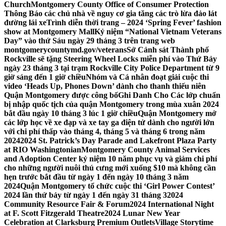
Church
Montgomery County Office of Consumer Protection
Thông Báo các chủ nhà về nguy cơ gia tăng các trò lừa đảo lát
đường lái xe
Trình diễn thời trang – 2024 ‘Spring Fever’ fashion
show at Montgomery Mall
Kỷ niệm “National Vietnam Veterans
Day” vào thứ Sáu ngày 29 tháng 3 trên trang web
montgomerycountymd.gov/veterans
Sở Cảnh sát Thành phố
Rockville sẽ tặng Steering Wheel Locks miễn phí vào Thứ Bảy
ngày 23 tháng 3 tại trạm Rockville City Police Department từ 9
giờ sáng đến 1 giờ chiều
Nhóm và Cá nhân đoạt giải cuộc thi
video ‘Heads Up, Phones Down’ dành cho thanh thiếu niên
Quận Montgomery được công bố
Ghi Danh Cho Các lớp chuẩn
bị nhập quốc tịch của quận Montgomery trong mùa xuân 2024
bắt đầu ngày 10 tháng 3 lúc 1 giờ chiều
Quận Montgomery mở
các lớp học về xe đạp và xe tay ga điện tử dành cho người lớn
với chi phí thấp vào tháng 4, tháng 5 và tháng 6 trong năm
2024
2024 St. Patrick’s Day Parade and Lakefront Plaza Party
at RIO Washingtonian
Montgomery County Animal Services
and Adoption Center kỷ niệm 10 năm phục vụ và giảm chi phí
cho những người nuôi thú cưng mới xuống $10 mà không cần
hẹn trước bắt đầu từ ngày 1 đến ngày 10 tháng 3 năm
2024
Quận Montgomery tổ chức cuộc thi ‘Girl Power Contest’
2024 lần thứ bảy từ ngày 1 đến ngày 31 tháng 3
2024
Community Resource Fair & Forum
2024 International Night
at F. Scott Fitzgerald Theatre
2024 Lunar New Year
Celebration at Clarksburg Premium Outlets
Village Storytime