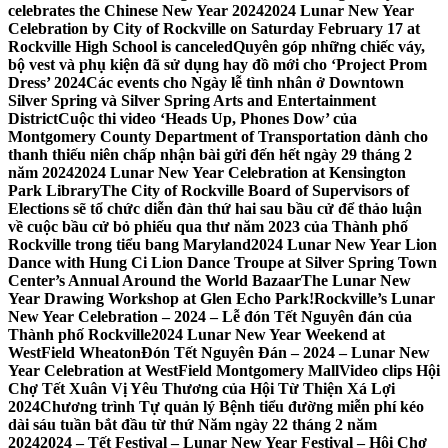
celebrates the Chinese New Year 2024
2024 Lunar New Year
Celebration by City of Rockville on Saturday February 17 at
Rockville High School is canceled
Quyên góp những chiếc váy,
bộ vest và phụ kiện đã sử dụng hay đồ mới cho ‘Project Prom
Dress’ 2024
Các events cho Ngày lễ tình nhân ở Downtown
Silver Spring và Silver Spring Arts and Entertainment
District
Cuộc thi video ‘Heads Up, Phones Dow’ của
Montgomery County Department of Transportation dành cho
thanh thiếu niên chấp nhận bài gửi đến hết ngày 29 tháng 2
năm 2024
2024 Lunar New Year Celebration at Kensington
Park Library
The City of Rockville Board of Supervisors of
Elections sẽ tổ chức diễn đàn thứ hai sau bầu cử để thảo luận
về cuộc bầu cử bỏ phiếu qua thư năm 2023 của Thành phố
Rockville trong tiểu bang Maryland
2024 Lunar New Year Lion
Dance with Hung Ci Lion Dance Troupe at Silver Spring Town
Center’s Annual Around the World Bazaar
The Lunar New
Year Drawing Workshop at Glen Echo Park!
Rockville’s Lunar
New Year Celebration – 2024 – Lễ đón Tết Nguyên đán của
Thành phố Rockville
2024 Lunar New Year Weekend at
WestField Wheaton
Đón Tết Nguyên Đán – 2024 – Lunar New
Year Celebration at WestField Montgomery Mall
Video clips Hội
Chợ Tết Xuân Vị Yêu Thương của Hội Từ Thiện Xá Lợi
2024
Chương trình Tự quản lý Bệnh tiểu đường miễn phí kéo
dài sáu tuần bắt đầu từ thứ Năm ngày 22 tháng 2 năm
2024
2024 – Tết Festival – Lunar New Year Festival – Hội Chợ