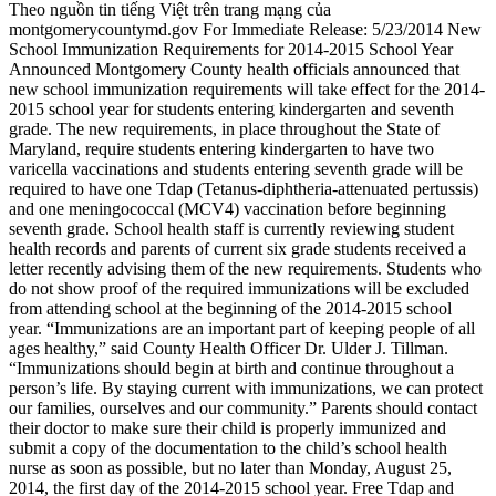
Theo nguồn tin tiếng Việt trên trang mạng của
montgomerycountymd.gov For Immediate Release: 5/23/2014 New
School Immunization Requirements for 2014-2015 School Year
Announced Montgomery County health officials announced that
new school immunization requirements will take effect for the 2014-
2015 school year for students entering kindergarten and seventh
grade. The new requirements, in place throughout the State of
Maryland, require students entering kindergarten to have two
varicella vaccinations and students entering seventh grade will be
required to have one Tdap (Tetanus-diphtheria-attenuated pertussis)
and one meningococcal (MCV4) vaccination before beginning
seventh grade. School health staff is currently reviewing student
health records and parents of current six grade students received a
letter recently advising them of the new requirements. Students who
do not show proof of the required immunizations will be excluded
from attending school at the beginning of the 2014-2015 school
year. “Immunizations are an important part of keeping people of all
ages healthy,” said County Health Officer Dr. Ulder J. Tillman.
“Immunizations should begin at birth and continue throughout a
person’s life. By staying current with immunizations, we can protect
our families, ourselves and our community.” Parents should contact
their doctor to make sure their child is properly immunized and
submit a copy of the documentation to the child’s school health
nurse as soon as possible, but no later than Monday, August 25,
2014, the first day of the 2014-2015 school year. Free Tdap and