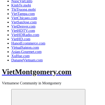
NuocViet.info
KinhTe.mobi
ThiTruong.mobi
VietTampa.com
VietChicago.com
VietSanJose.com
VietDenver.com
VietHDTV.com
VietHDRadio.com
VietHD.com
HanoiEcommerce.com
VirtualSaigon.com
Asian-Gourmet.com
XuHue.com
DanangVietnam.com
VietMontgomery.com
Vietnamese Community in Montgomery