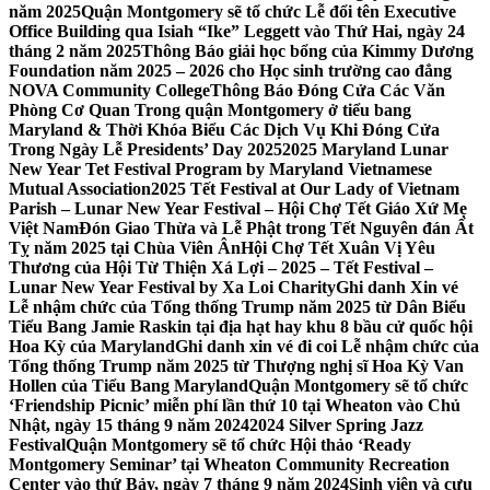
năm 2025
Quận Montgomery sẽ tổ chức Lễ đổi tên Executive
Office Building qua Isiah “Ike” Leggett vào Thứ Hai, ngày 24
tháng 2 năm 2025
Thông Báo giải học bổng của Kimmy Dương
Foundation năm 2025 – 2026 cho Học sinh trường cao đẳng
NOVA Community College
Thông Báo Đóng Cửa Các Văn
Phòng Cơ Quan Trong quận Montgomery ở tiểu bang
Maryland & Thời Khóa Biểu Các Dịch Vụ Khi Đóng Cửa
Trong Ngày Lễ Presidents’ Day 2025
2025 Maryland Lunar
New Year Tet Festival Program by Maryland Vietnamese
Mutual Association
2025 Tết Festival at Our Lady of Vietnam
Parish – Lunar New Year Festival – Hội Chợ Tết Giáo Xứ Mẹ
Việt Nam
Đón Giao Thừa và Lễ Phật trong Tết Nguyên đán Ất
Tỵ năm 2025 tại Chùa Viên Ân
Hội Chợ Tết Xuân Vị Yêu
Thương của Hội Từ Thiện Xá Lợi – 2025 – Tết Festival –
Lunar New Year Festival by Xa Loi Charity
Ghi danh Xin vé
Lễ nhậm chức của Tổng thống Trump năm 2025 từ Dân Biểu
Tiểu Bang Jamie Raskin tại địa hạt hay khu 8 bầu cử quốc hội
Hoa Kỳ của Maryland
Ghi danh xin vé đi coi Lễ nhậm chức của
Tổng thống Trump năm 2025 từ Thượng nghị sĩ Hoa Kỳ Van
Hollen của Tiểu Bang Maryland
Quận Montgomery sẽ tổ chức
‘Friendship Picnic’ miễn phí lần thứ 10 tại Wheaton vào Chủ
Nhật, ngày 15 tháng 9 năm 2024
2024 Silver Spring Jazz
Festival
Quận Montgomery sẽ tổ chức Hội thảo ‘Ready
Montgomery Seminar’ tại Wheaton Community Recreation
Center vào thứ Bảy, ngày 7 tháng 9 năm 2024
Sinh viên và cựu