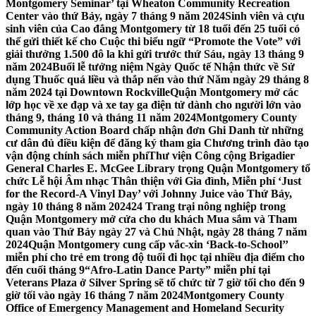
Montgomery Seminar’ tại Wheaton Community Recreation
Center vào thứ Bảy, ngày 7 tháng 9 năm 2024
Sinh viên và cựu
sinh viên của Cao đẳng Montgomery từ 18 tuổi đến 25 tuổi có
thể gửi thiết kế cho Cuộc thi biểu ngữ “Promote the Vote” với
giải thưởng 1.500 đô la khi gửi trước thứ Sáu, ngày 13 tháng 9
năm 2024
Buổi lễ tưởng niệm Ngày Quốc tế Nhận thức về Sử
dụng Thuốc quá liều và thắp nến vào thứ Năm ngày 29 tháng 8
năm 2024 tại Downtown Rockville
Quận Montgomery mở các
lớp học về xe đạp và xe tay ga điện tử dành cho người lớn vào
tháng 9, tháng 10 và tháng 11 năm 2024
Montgomery County
Community Action Board chấp nhận đơn Ghi Danh từ những
cư dân đủ điều kiện để đăng ký tham gia Chương trình đào tạo
vận động chính sách miễn phí
Thư viện Công cộng Brigadier
General Charles E. McGee Library trọng Quận Montgomery tổ
chức Lễ hội Âm nhạc Thân thiện với Gia đình, Miễn phí ‘Just
for the Record-A Vinyl Day’ với Johnny Juice vào Thứ Bảy,
ngày 10 tháng 8 năm 2024
24 Trang trại nông nghiệp trong
Quận Montgomery mở cửa cho du khách Mua sắm và Tham
quan vào Thứ Bảy ngày 27 và Chủ Nhật, ngày 28 tháng 7 năm
2024
Quận Montgomery cung cấp vắc-xin ‘Back-to-School’’
miễn phí cho trẻ em trong độ tuổi đi học tại nhiều địa điểm cho
đến cuối tháng 9
“Afro-Latin Dance Party” miễn phí tại
Veterans Plaza ở Silver Spring sẽ tổ chức từ 7 giờ tối cho đến 9
giờ tối vào ngày 16 tháng 7 năm 2024
Montgomery County
Office of Emergency Management and Homeland Security