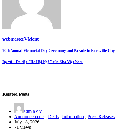
webmasterVMont
Post
70th Annual Memorial Day Ceremony and Parade in Rockville City
navigation
Dạ vũ – Dạ tiệc "Hè Hội Ngộ" của Nhà Việt Nam
Related Posts
adminVM
Announcements
,
Deals
,
Information
,
Press Releases
July 18, 2026
71 views