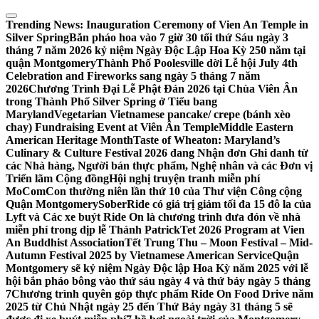
Skip
to
Trending News:
Inauguration Ceremony of Vien An Temple in
content
Silver Spring
Bắn pháo hoa vào 7 giờ 30 tối thứ Sáu ngày 3
tháng 7 năm 2026 kỷ niệm Ngày Độc Lập Hoa Kỳ 250 năm tại
quận Montgomery
Thành Phố Poolesville dời Lễ hội July 4th
Celebration and Fireworks sang ngày 5 tháng 7 năm
2026
Chương Trình Đại Lễ Phật Đản 2026 tại Chùa Viên Ân
trong Thành Phố Silver Spring ở Tiểu bang
Maryland
Vegetarian Vietnamese pancake/ crepe (bánh xèo
chay) Fundraising Event at Viên Ân Temple
Middle Eastern
American Heritage Month
Taste of Wheaton: Maryland’s
Culinary & Culture Festival 2026 đang Nhận đơn Ghi danh từ
các Nhà hàng, Người bán thực phẩm, Nghệ nhân và các Đơn vị
Triển lãm Cộng đồng
Hội nghị truyện tranh miễn phí
MoComCon thường niên lần thứ 10 của Thư viện Công cộng
Quận Montgomery
SoberRide có giá trị giảm tối đa 15 đô la của
Lyft và Các xe buýt Ride On là chương trình đưa đón về nhà
miễn phí trong dịp lễ Thánh Patrick
Tet 2026 Program at Vien
An Buddhist Association
Tết Trung Thu – Moon Festival – Mid-
Autumn Festival 2025 by Vietnamese American Service
Quận
Montgomery sẽ kỷ niệm Ngày Độc lập Hoa Kỳ năm 2025 với lễ
hội bắn pháo bông vào thứ sáu ngày 4 và thứ bảy ngày 5 tháng
7
Chương trình quyên góp thực phẩm Ride On Food Drive năm
2025 từ Chủ Nhật ngày 25 đến Thứ Bảy ngày 31 tháng 5 sẽ