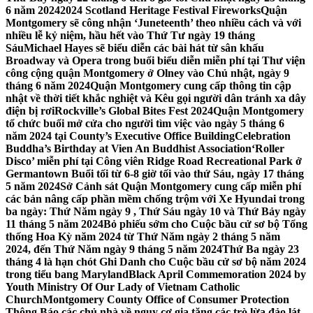
6 năm 2024
2024 Scotland Heritage Festival Fireworks
Quận
Montgomery sẽ công nhận ‘Juneteenth’ theo nhiều cách và với
nhiều lễ kỷ niệm, hầu hết vào Thứ Tư ngày 19 tháng
Sáu
Michael Hayes sẽ biểu diễn các bài hát từ sân khấu
Broadway và Opera trong buổi biểu diễn miễn phí tại Thư viện
công cộng quận Montgomery ở Olney vào Chủ nhật, ngày 9
tháng 6 năm 2024
Quận Montgomery cung cấp thông tin cập
nhật về thời tiết khắc nghiệt và Kêu gọi người dân tránh xa dây
điện bị rơi
Rockville’s Global Bites Fest 2024
Quận Montgomery
tổ chức buổi mở cửa cho người tìm việc vào ngày 5 tháng 6
năm 2024 tại County’s Executive Office Building
Celebration
Buddha’s Birthday at Vien An Buddhist Association
‘Roller
Disco’ miễn phí tại Công viên Ridge Road Recreational Park ở
Germantown Buổi tối từ 6-8 giờ tối vào thứ Sáu, ngày 17 tháng
5 năm 2024
Sở Cảnh sát Quận Montgomery cung cấp miễn phí
các bản nâng cấp phần mềm chống trộm với Xe Hyundai trong
ba ngày: Thứ Năm ngày 9 , Thứ Sáu ngày 10 và Thứ Bảy ngày
11 tháng 5 năm 2024
Bỏ phiếu sớm cho Cuộc bầu cử sơ bộ Tổng
thống Hoa Kỳ năm 2024 từ Thứ Năm ngày 2 tháng 5 năm
2024, đến Thứ Năm ngày 9 tháng 5 năm 2024
Thứ Ba ngày 23
tháng 4 là hạn chót Ghi Danh cho Cuộc bầu cử sơ bộ năm 2024
trong tiểu bang Maryland
Black April Commemoration 2024 by
Youth Ministry Of Our Lady of Vietnam Catholic
Church
Montgomery County Office of Consumer Protection
Thông Báo các chủ nhà về nguy cơ gia tăng các trò lừa đảo lát