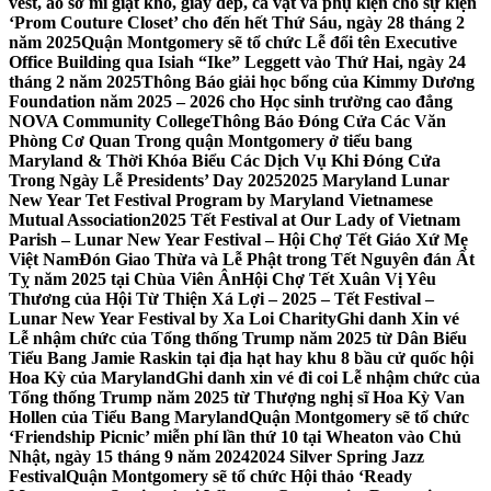
vest, áo sơ mi giặt khô, giày dép, cà vạt và phụ kiện cho sự kiện
‘Prom Couture Closet’ cho đến hết Thứ Sáu, ngày 28 tháng 2
năm 2025
Quận Montgomery sẽ tổ chức Lễ đổi tên Executive
Office Building qua Isiah “Ike” Leggett vào Thứ Hai, ngày 24
tháng 2 năm 2025
Thông Báo giải học bổng của Kimmy Dương
Foundation năm 2025 – 2026 cho Học sinh trường cao đẳng
NOVA Community College
Thông Báo Đóng Cửa Các Văn
Phòng Cơ Quan Trong quận Montgomery ở tiểu bang
Maryland & Thời Khóa Biểu Các Dịch Vụ Khi Đóng Cửa
Trong Ngày Lễ Presidents’ Day 2025
2025 Maryland Lunar
New Year Tet Festival Program by Maryland Vietnamese
Mutual Association
2025 Tết Festival at Our Lady of Vietnam
Parish – Lunar New Year Festival – Hội Chợ Tết Giáo Xứ Mẹ
Việt Nam
Đón Giao Thừa và Lễ Phật trong Tết Nguyên đán Ất
Tỵ năm 2025 tại Chùa Viên Ân
Hội Chợ Tết Xuân Vị Yêu
Thương của Hội Từ Thiện Xá Lợi – 2025 – Tết Festival –
Lunar New Year Festival by Xa Loi Charity
Ghi danh Xin vé
Lễ nhậm chức của Tổng thống Trump năm 2025 từ Dân Biểu
Tiểu Bang Jamie Raskin tại địa hạt hay khu 8 bầu cử quốc hội
Hoa Kỳ của Maryland
Ghi danh xin vé đi coi Lễ nhậm chức của
Tổng thống Trump năm 2025 từ Thượng nghị sĩ Hoa Kỳ Van
Hollen của Tiểu Bang Maryland
Quận Montgomery sẽ tổ chức
‘Friendship Picnic’ miễn phí lần thứ 10 tại Wheaton vào Chủ
Nhật, ngày 15 tháng 9 năm 2024
2024 Silver Spring Jazz
Festival
Quận Montgomery sẽ tổ chức Hội thảo ‘Ready