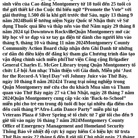
sinh viên của Cao đẳng Montgomery từ 18 tuổi đến 25 tuổi có
thể gửi thiết kế cho Cuộc thi biểu ngữ “Promote the Vote” với
giải thưởng 1.500 đô la khi gửi trước thứ Sáu, ngày 13 tháng 9
năm 2024
Buổi lễ tưởng niệm Ngày Quốc tế Nhận thức về Sử
dụng Thuốc quá liều và thắp nến vào thứ Năm ngày 29 tháng 8
năm 2024 tại Downtown Rockville
Quận Montgomery mở các
lớp học về xe đạp và xe tay ga điện tử dành cho người lớn vào
tháng 9, tháng 10 và tháng 11 năm 2024
Montgomery County
Community Action Board chấp nhận đơn Ghi Danh từ những
cư dân đủ điều kiện để đăng ký tham gia Chương trình đào tạo
vận động chính sách miễn phí
Thư viện Công cộng Brigadier
General Charles E. McGee Library trọng Quận Montgomery tổ
chức Lễ hội Âm nhạc Thân thiện với Gia đình, Miễn phí ‘Just
for the Record-A Vinyl Day’ với Johnny Juice vào Thứ Bảy,
ngày 10 tháng 8 năm 2024
24 Trang trại nông nghiệp trong
Quận Montgomery mở cửa cho du khách Mua sắm và Tham
quan vào Thứ Bảy ngày 27 và Chủ Nhật, ngày 28 tháng 7 năm
2024
Quận Montgomery cung cấp vắc-xin ‘Back-to-School’’
miễn phí cho trẻ em trong độ tuổi đi học tại nhiều địa điểm cho
đến cuối tháng 9
“Afro-Latin Dance Party” miễn phí tại
Veterans Plaza ở Silver Spring sẽ tổ chức từ 7 giờ tối cho đến 9
giờ tối vào ngày 16 tháng 7 năm 2024
Montgomery County
Office of Emergency Management and Homeland Security
Thông Báo về nhiệt độ cực kỳ nguy hiểm Có hiệu lực từ trưa
Thứ Bảy ngày 22 tháng 6 đến 8 giờ tối Chủ nhật ngày 23 tháng