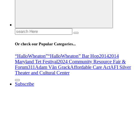
Search
for:
Or check our Popular Categories...
“HalloWheaton”
“HalloWheaton” Bar Hop
2014
2014
Maryland Tet Festival
2024 Community Resource Fair &
Forum
311
Adam Văn Grack
Affordable Care Act
AFI Silver
Theater and Cultural Center
Subscribe