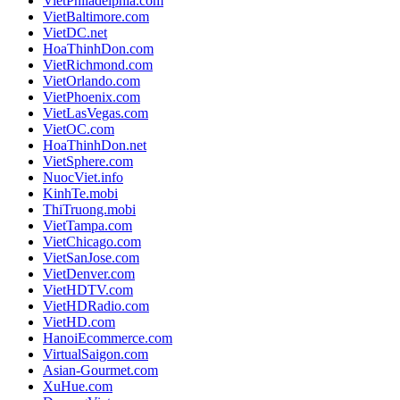
VietPhiladelphia.com
VietBaltimore.com
VietDC.net
HoaThinhDon.com
VietRichmond.com
VietOrlando.com
VietPhoenix.com
VietLasVegas.com
VietOC.com
HoaThinhDon.net
VietSphere.com
NuocViet.info
KinhTe.mobi
ThiTruong.mobi
VietTampa.com
VietChicago.com
VietSanJose.com
VietDenver.com
VietHDTV.com
VietHDRadio.com
VietHD.com
HanoiEcommerce.com
VirtualSaigon.com
Asian-Gourmet.com
XuHue.com