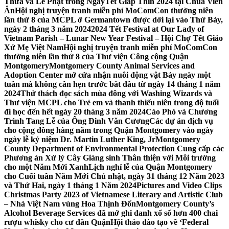
Thừa và Lễ Phật trong NgàyTết Giáp Thìn 2024 tại Chùa Viên
Ân
Hội nghị truyện tranh miễn phí MoComCon thường niên
lần thứ 8 của MCPL ở Germantown được dời lại vào Thứ Bảy,
ngày 2 tháng 3 năm 2024
2024 Tết Festival at Our Lady of
Vietnam Parish – Lunar New Year Festival – Hội Chợ Tết Giáo
Xứ Mẹ Việt Nam
Hội nghị truyện tranh miễn phí MoComCon
thường niên lần thứ 8 của Thư viện Công cộng Quận
Montgomery
Montgomery County Animal Services and
Adoption Center mở cửa nhận nuôi động vật Bảy ngày một
tuần mà không cần hẹn trước bắt đầu từ ngày 14 tháng 1 năm
2024
Thử thách đọc sách mùa đông với Washing Wizards và
Thư viện MCPL cho Trẻ em và thanh thiếu niên trong độ tuổi
đi học đến hết ngày 20 tháng 3 năm 2024
Cáo Phó và Chương
Trình Tang Lễ của Ông Đinh Văn Cương
Các dự án dịch vụ
cho cộng đồng hàng năm trong Quận Montgomery vào ngày
ngày lễ kỷ niệm Dr. Martin Luther King, Jr
Montgomery
County Department of Environmental Protection Cung cấp các
Phương án Xử lý Cây Giáng sinh Thân thiện với Môi trường
cho một Năm Mới Xanh
Lịch nghỉ lễ của Quận Montgomery
cho Cuối tuần Năm Mới Chủ nhật, ngày 31 tháng 12 Năm 2023
và Thứ Hai, ngày 1 tháng 1 Năm 2024
Pictures and Video Clips
Christmas Party 2023 of Vietnamese Literary and Artistic Club
– Nhà Việt Nam vùng Hoa Thịnh Đốn
Montgomery County’s
Alcohol Beverage Services đã mở ghi danh xổ số hơn 400 chai
rượu whisky cho cư dân Quận
Hội thảo đào tạo về ‘Federal