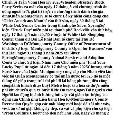
Chiến Sĩ Trận Vong Hoa Kỳ 2025
Wheaton Streetery Block
Party Series ra mắt vào ngày 17 tháng 5 với chương trình ăn
uống ngoài trời, giải trí trực và chương trình dành cho gia
đình
Quận Montgomery sẽ tổ chức Lễ kỷ niệm cộng đồng cho
‘Older Americans Month’ vào thứ sáu, ngày 30 tháng 5 tại
White Oak Senior Center trong thành phố Silver Spring
Sự
kiện ‘Truck Day’ miễn phí tại thành phố Rockville vào thứ bảy,
ngày 17 tháng 5 năm 2025
Xe buýt từ White Oak Shopping
Center tham dự Đại Lễ Phật Đản tổ chức tại Thủ Đô
Washington DC
Montgomery County Office of Procurement sẽ
tổ chức sự kiện ‘Montgomery County is Open for Business’ vào
thứ Hai, ngày 31 tháng 3 năm 2025 tại Silver
Spring
Montgomery County Animal Services and Adoption
Cente tổ chức Sự kiện Nhận nuôi Chó miễn phí “Find Your
Lucky Pup” từ ngày 14 đến 17 tháng 3 năm 2025
Chương trình
FareShare của Quận Montgomery cung cấp cho Nhân viên làm
việc tại Quận Montgomery có thể nhận được tới 325 đô la một
tháng để giúp trang trải chi phí đi lại bằng phương tiện công
cộng
Hành khách đi xe buýt Metro hoặc tàu hỏa sẽ được miễn
phí khi chuyển qua xe buýt Ride On trong ngày
Tài nguyên cho
Người lao động bị ảnh hưởng bởi việc cắt giảm lực lượng lao
động của Chính phủ Liên bang Hoa Kỳ
Montgomery County
Recreation Quyên góp các mặt hàng mới hoặc đã xài như váy,
vest, áo sơ mi giặt khô, giày dép, cà vạt và phụ kiện cho sự kiện
‘Prom Couture Closet’ cho đến hết Thứ Sáu, ngày 28 tháng 2