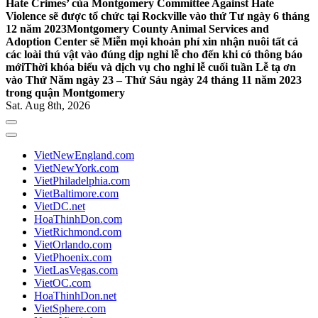
Hate Crimes’ của Montgomery Committee Against Hate
Violence sẽ được tổ chức tại Rockville vào thứ Tư ngày 6 tháng
12 năm 2023
Montgomery County Animal Services and
Adoption Center sẽ Miễn mọi khoản phí xin nhận nuôi tất cả
các loài thú vật vào đúng dịp nghỉ lễ cho đến khi có thông báo
mới
Thời khóa biểu và dịch vụ cho nghỉ lễ cuối tuần Lễ tạ ơn
vào Thứ Năm ngày 23 – Thứ Sáu ngày 24 tháng 11 năm 2023
trong quận Montgomery
Sat. Aug 8th, 2026
VietNewEngland.com
VietNewYork.com
VietPhiladelphia.com
VietBaltimore.com
VietDC.net
HoaThinhDon.com
VietRichmond.com
VietOrlando.com
VietPhoenix.com
VietLasVegas.com
VietOC.com
HoaThinhDon.net
VietSphere.com