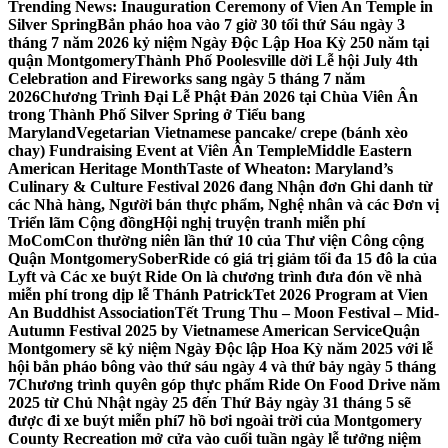
Trending News:
Inauguration Ceremony of Vien An Temple in
Silver Spring
Bắn pháo hoa vào 7 giờ 30 tối thứ Sáu ngày 3
tháng 7 năm 2026 kỷ niệm Ngày Độc Lập Hoa Kỳ 250 năm tại
quận Montgomery
Thành Phố Poolesville dời Lễ hội July 4th
Celebration and Fireworks sang ngày 5 tháng 7 năm
2026
Chương Trình Đại Lễ Phật Đản 2026 tại Chùa Viên Ân
trong Thành Phố Silver Spring ở Tiểu bang
Maryland
Vegetarian Vietnamese pancake/ crepe (bánh xèo
chay) Fundraising Event at Viên Ân Temple
Middle Eastern
American Heritage Month
Taste of Wheaton: Maryland’s
Culinary & Culture Festival 2026 đang Nhận đơn Ghi danh từ
các Nhà hàng, Người bán thực phẩm, Nghệ nhân và các Đơn vị
Triển lãm Cộng đồng
Hội nghị truyện tranh miễn phí
MoComCon thường niên lần thứ 10 của Thư viện Công cộng
Quận Montgomery
SoberRide có giá trị giảm tối đa 15 đô la của
Lyft và Các xe buýt Ride On là chương trình đưa đón về nhà
miễn phí trong dịp lễ Thánh Patrick
Tet 2026 Program at Vien
An Buddhist Association
Tết Trung Thu – Moon Festival – Mid-
Autumn Festival 2025 by Vietnamese American Service
Quận
Montgomery sẽ kỷ niệm Ngày Độc lập Hoa Kỳ năm 2025 với lễ
hội bắn pháo bông vào thứ sáu ngày 4 và thứ bảy ngày 5 tháng
7
Chương trình quyên góp thực phẩm Ride On Food Drive năm
2025 từ Chủ Nhật ngày 25 đến Thứ Bảy ngày 31 tháng 5 sẽ
được đi xe buýt miễn phí
7 hồ bơi ngoài trời của Montgomery
County Recreation mở cửa vào cuối tuần ngày lễ tưởng niệm