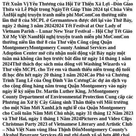
Tết Xuân Vị Yêu Thương của Hội Từ Thiện Xá Lợi –
Đón Giao
Thừa và Lễ Phật trong NgàyTết Giáp Thìn 2024 tại Chùa Viên
Ân
Hội nghị truyện tranh miễn phí MoComCon thường niên
lần thứ 8 của MCPL ở Germantown được dời lại vào Thứ Bảy,
ngày 2 tháng 3 năm 2024
2024 Tết Festival at Our Lady of
Vietnam Parish – Lunar New Year Festival – Hội Chợ Tết Giáo
Xứ Mẹ Việt Nam
Hội nghị truyện tranh miễn phí MoComCon
thường niên lần thứ 8 của Thư viện Công cộng Quận
Montgomery
Montgomery County Animal Services and
Adoption Center mở cửa nhận nuôi động vật Bảy ngày một
tuần mà không cần hẹn trước bắt đầu từ ngày 14 tháng 1 năm
2024
Thử thách đọc sách mùa đông với Washing Wizards và
Thư viện MCPL cho Trẻ em và thanh thiếu niên trong độ tuổi
đi học đến hết ngày 20 tháng 3 năm 2024
Cáo Phó và Chương
Trình Tang Lễ của Ông Đinh Văn Cương
Các dự án dịch vụ
cho cộng đồng hàng năm trong Quận Montgomery vào ngày
ngày lễ kỷ niệm Dr. Martin Luther King, Jr
Montgomery
County Department of Environmental Protection Cung cấp các
Phương án Xử lý Cây Giáng sinh Thân thiện với Môi trường
cho một Năm Mới Xanh
Lịch nghỉ lễ của Quận Montgomery
cho Cuối tuần Năm Mới Chủ nhật, ngày 31 tháng 12 Năm 2023
và Thứ Hai, ngày 1 tháng 1 Năm 2024
Pictures and Video Clips
Christmas Party 2023 of Vietnamese Literary and Artistic Club
– Nhà Việt Nam vùng Hoa Thịnh Đốn
Montgomery County’s
Alcohol Beverage Services đã mở ghi danh xổ số hơn 400 chai