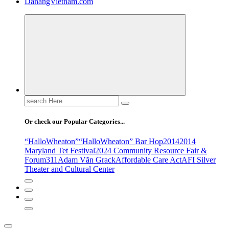
DanangVietnam.com
Search
for:
Or check our Popular Categories...
“HalloWheaton”
“HalloWheaton” Bar Hop
2014
2014
Maryland Tet Festival
2024 Community Resource Fair &
Forum
311
Adam Văn Grack
Affordable Care Act
AFI Silver
Theater and Cultural Center