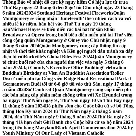
Thông Báo về nhiệt độ cực kỳ nguy hiểm Có hiệu lực từ trưa
Thứ Bảy ngày 22 tháng 6 đến 8 giờ tối Chủ nhật ngày 23 tháng
6 năm 2024
2024 Scotland Heritage Festival Fireworks
Quận
Montgomery sẽ công nhận ‘Juneteenth’ theo nhiều cách và với
nhiều lễ kỷ niệm, hầu hết vào Thứ Tư ngày 19 tháng
Sáu
Michael Hayes sẽ biểu diễn các bài hát từ sân khấu
Broadway và Opera trong buổi biểu diễn miễn phí tại Thư viện
công cộng quận Montgomery ở Olney vào Chủ nhật, ngày 9
tháng 6 năm 2024
Quận Montgomery cung cấp thông tin cập
nhật về thời tiết khắc nghiệt và Kêu gọi người dân tránh xa dây
điện bị rơi
Rockville’s Global Bites Fest 2024
Quận Montgomery
tổ chức buổi mở cửa cho người tìm việc vào ngày 5 tháng 6
năm 2024 tại County’s Executive Office Building
Celebration
Buddha’s Birthday at Vien An Buddhist Association
‘Roller
Disco’ miễn phí tại Công viên Ridge Road Recreational Park ở
Germantown Buổi tối từ 6-8 giờ tối vào thứ Sáu, ngày 17 tháng
5 năm 2024
Sở Cảnh sát Quận Montgomery cung cấp miễn phí
các bản nâng cấp phần mềm chống trộm với Xe Hyundai trong
ba ngày: Thứ Năm ngày 9 , Thứ Sáu ngày 10 và Thứ Bảy ngày
11 tháng 5 năm 2024
Bỏ phiếu sớm cho Cuộc bầu cử sơ bộ Tổng
thống Hoa Kỳ năm 2024 từ Thứ Năm ngày 2 tháng 5 năm
2024, đến Thứ Năm ngày 9 tháng 5 năm 2024
Thứ Ba ngày 23
tháng 4 là hạn chót Ghi Danh cho Cuộc bầu cử sơ bộ năm 2024
trong tiểu bang Maryland
Black April Commemoration 2024 by
Youth Ministry Of Our Lady of Vietnam Catholic