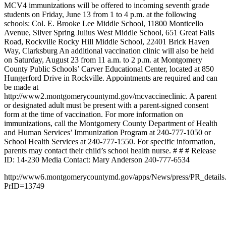
MCV4 immunizations will be offered to incoming seventh grade
students on Friday, June 13 from 1 to 4 p.m. at the following
schools: Col. E. Brooke Lee Middle School, 11800 Monticello
Avenue, Silver Spring Julius West Middle School, 651 Great Falls
Road, Rockville Rocky Hill Middle School, 22401 Brick Haven
Way, Clarksburg An additional vaccination clinic will also be held
on Saturday, August 23 from 11 a.m. to 2 p.m. at Montgomery
County Public Schools’ Carver Educational Center, located at 850
Hungerford Drive in Rockville. Appointments are required and can
be made at
http://www2.montgomerycountymd.gov/mcvaccineclinic. A parent
or designated adult must be present with a parent-signed consent
form at the time of vaccination. For more information on
immunizations, call the Montgomery County Department of Health
and Human Services’ Immunization Program at 240-777-1050 or
School Health Services at 240-777-1550. For specific information,
parents may contact their child’s school health nurse. # # # Release
ID: 14-230 Media Contact: Mary Anderson 240-777-6534
http://www6.montgomerycountymd.gov/apps/News/press/PR_details
PrID=13749