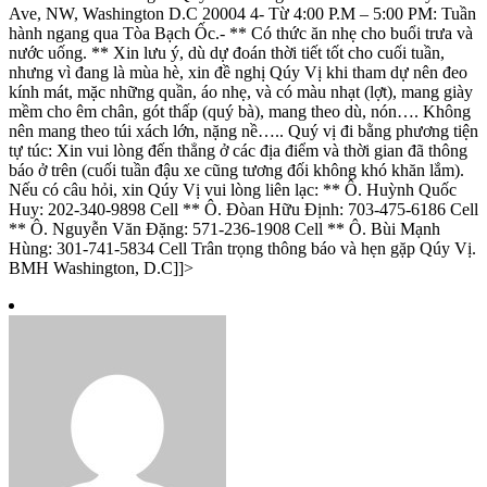
Ave, NW, Washington D.C 20004 4- Từ 4:00 P.M – 5:00 PM: Tuần
hành ngang qua Tòa Bạch Ốc.- ** Có thức ăn nhẹ cho buổi trưa và
nước uống. ** Xin lưu ý, dù dự đoán thời tiết tốt cho cuối tuần,
nhưng vì đang là mùa hè, xin đề nghị Qúy Vị khi tham dự nên đeo
kính mát, mặc những quần, áo nhẹ, và có màu nhạt (lợt), mang giày
mềm cho êm chân, gót thấp (quý bà), mang theo dù, nón…. Không
nên mang theo túi xách lớn, nặng nề….. Quý vị đi bằng phương tiện
tự túc: Xin vui lòng đến thẳng ở các địa điểm và thời gian đã thông
báo ở trên (cuối tuần đậu xe cũng tương đối không khó khăn lắm).
Nếu có câu hỏi, xin Qúy Vị vui lòng liên lạc: ** Ô. Huỳnh Quốc
Huy: 202-340-9898 Cell ** Ô. Đòan Hữu Định: 703-475-6186 Cell
** Ô. Nguyễn Văn Đặng: 571-236-1908 Cell ** Ô. Bùi Mạnh
Hùng: 301-741-5834 Cell Trân trọng thông báo và hẹn gặp Qúy Vị.
BMH Washington, D.C]]>