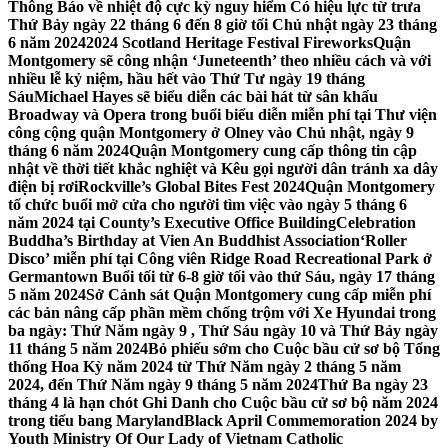
Thông Báo về nhiệt độ cực kỳ nguy hiểm Có hiệu lực từ trưa
Thứ Bảy ngày 22 tháng 6 đến 8 giờ tối Chủ nhật ngày 23 tháng
6 năm 2024
2024 Scotland Heritage Festival Fireworks
Quận
Montgomery sẽ công nhận ‘Juneteenth’ theo nhiều cách và với
nhiều lễ kỷ niệm, hầu hết vào Thứ Tư ngày 19 tháng
Sáu
Michael Hayes sẽ biểu diễn các bài hát từ sân khấu
Broadway và Opera trong buổi biểu diễn miễn phí tại Thư viện
công cộng quận Montgomery ở Olney vào Chủ nhật, ngày 9
tháng 6 năm 2024
Quận Montgomery cung cấp thông tin cập
nhật về thời tiết khắc nghiệt và Kêu gọi người dân tránh xa dây
điện bị rơi
Rockville’s Global Bites Fest 2024
Quận Montgomery
tổ chức buổi mở cửa cho người tìm việc vào ngày 5 tháng 6
năm 2024 tại County’s Executive Office Building
Celebration
Buddha’s Birthday at Vien An Buddhist Association
‘Roller
Disco’ miễn phí tại Công viên Ridge Road Recreational Park ở
Germantown Buổi tối từ 6-8 giờ tối vào thứ Sáu, ngày 17 tháng
5 năm 2024
Sở Cảnh sát Quận Montgomery cung cấp miễn phí
các bản nâng cấp phần mềm chống trộm với Xe Hyundai trong
ba ngày: Thứ Năm ngày 9 , Thứ Sáu ngày 10 và Thứ Bảy ngày
11 tháng 5 năm 2024
Bỏ phiếu sớm cho Cuộc bầu cử sơ bộ Tổng
thống Hoa Kỳ năm 2024 từ Thứ Năm ngày 2 tháng 5 năm
2024, đến Thứ Năm ngày 9 tháng 5 năm 2024
Thứ Ba ngày 23
tháng 4 là hạn chót Ghi Danh cho Cuộc bầu cử sơ bộ năm 2024
trong tiểu bang Maryland
Black April Commemoration 2024 by
Youth Ministry Of Our Lady of Vietnam Catholic