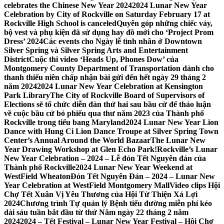
celebrates the Chinese New Year 2024
2024 Lunar New Year
Celebration by City of Rockville on Saturday February 17 at
Rockville High School is canceled
Quyên góp những chiếc váy,
bộ vest và phụ kiện đã sử dụng hay đồ mới cho ‘Project Prom
Dress’ 2024
Các events cho Ngày lễ tình nhân ở Downtown
Silver Spring và Silver Spring Arts and Entertainment
District
Cuộc thi video ‘Heads Up, Phones Dow’ của
Montgomery County Department of Transportation dành cho
thanh thiếu niên chấp nhận bài gửi đến hết ngày 29 tháng 2
năm 2024
2024 Lunar New Year Celebration at Kensington
Park Library
The City of Rockville Board of Supervisors of
Elections sẽ tổ chức diễn đàn thứ hai sau bầu cử để thảo luận
về cuộc bầu cử bỏ phiếu qua thư năm 2023 của Thành phố
Rockville trong tiểu bang Maryland
2024 Lunar New Year Lion
Dance with Hung Ci Lion Dance Troupe at Silver Spring Town
Center’s Annual Around the World Bazaar
The Lunar New
Year Drawing Workshop at Glen Echo Park!
Rockville’s Lunar
New Year Celebration – 2024 – Lễ đón Tết Nguyên đán của
Thành phố Rockville
2024 Lunar New Year Weekend at
WestField Wheaton
Đón Tết Nguyên Đán – 2024 – Lunar New
Year Celebration at WestField Montgomery Mall
Video clips Hội
Chợ Tết Xuân Vị Yêu Thương của Hội Từ Thiện Xá Lợi
2024
Chương trình Tự quản lý Bệnh tiểu đường miễn phí kéo
dài sáu tuần bắt đầu từ thứ Năm ngày 22 tháng 2 năm
2024
2024 – Tết Festival – Lunar New Year Festival – Hội Chợ