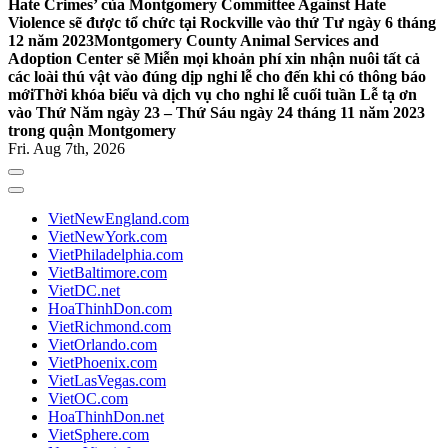
Hate Crimes’ của Montgomery Committee Against Hate
Violence sẽ được tổ chức tại Rockville vào thứ Tư ngày 6 tháng
12 năm 2023
Montgomery County Animal Services and
Adoption Center sẽ Miễn mọi khoản phí xin nhận nuôi tất cả
các loài thú vật vào đúng dịp nghỉ lễ cho đến khi có thông báo
mới
Thời khóa biểu và dịch vụ cho nghỉ lễ cuối tuần Lễ tạ ơn
vào Thứ Năm ngày 23 – Thứ Sáu ngày 24 tháng 11 năm 2023
trong quận Montgomery
Fri. Aug 7th, 2026
VietNewEngland.com
VietNewYork.com
VietPhiladelphia.com
VietBaltimore.com
VietDC.net
HoaThinhDon.com
VietRichmond.com
VietOrlando.com
VietPhoenix.com
VietLasVegas.com
VietOC.com
HoaThinhDon.net
VietSphere.com