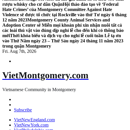
rượu whisky cho cư dân Quận
Hội thảo đào tạo về ‘Federal
Hate Crimes’ của Montgomery Committee Against Hate
Violence sẽ được tổ chức tại Rockville vào thứ Tư ngày 6 tháng
12 năm 2023
Montgomery County Animal Services and
Adoption Center sẽ Miễn mọi khoản phí xin nhận nuôi tất cả
các loài thú vật vào đúng dịp nghỉ lễ cho đến khi có thông báo
mới
Thời khóa biểu và dịch vụ cho nghỉ lễ cuối tuần Lễ tạ ơn
vào Thứ Năm ngày 23 – Thứ Sáu ngày 24 tháng 11 năm 2023
trong quận Montgomery
Fri. Aug 7th, 2026
VietMontgomery.com
Vietnamese Community in Montgomery
Subscribe
VietNewEngland.com
VietNewYork.com