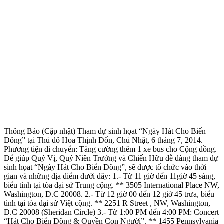
Thông Báo (Cập nhật) Tham dự sinh họat “Ngày Hát Cho Biển
Đông” tại Thủ đô Hoa Thịnh Đốn, Chủ Nhật, 6 tháng 7, 2014.
Phương tiện di chuyển: Tăng cường thêm 1 xe bus cho Cộng đồng.
Để giúp Quý Vị, Quý Niên Trưởng và Chiến Hữu dễ dàng tham dự
sinh họat “Ngày Hát Cho Biển Đông”, sẽ được tổ chức vào thời
gian và những địa điểm dưới đây: 1.- Từ 11 giờ đến 11giờ 45 sáng,
biểu tình tại tòa đại sứ Trung cộng. ** 3505 International Place NW,
Washington, D.C 20008. 2.- Từ 12 giờ 00 đến 12 giờ 45 trưa, biểu
tình tại tòa đại sứ Việt cộng. ** 2251 R Street , NW, Washington,
D.C 20008 (Sheridan Circle) 3.- Từ 1:00 PM đến 4:00 PM: Concert
“Hát Cho Biển Đông & Quyền Con Người”. ** 1455 Pennsylvania