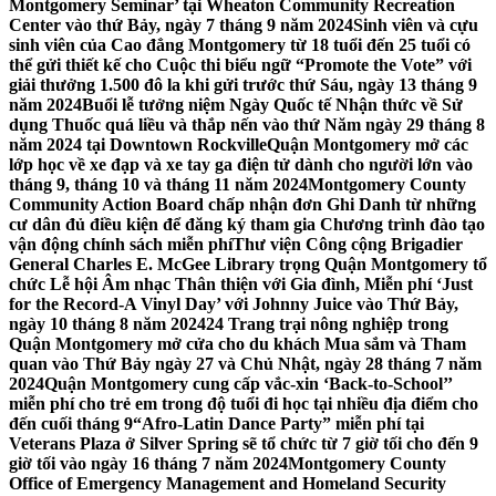
Montgomery Seminar’ tại Wheaton Community Recreation
Center vào thứ Bảy, ngày 7 tháng 9 năm 2024
Sinh viên và cựu
sinh viên của Cao đẳng Montgomery từ 18 tuổi đến 25 tuổi có
thể gửi thiết kế cho Cuộc thi biểu ngữ “Promote the Vote” với
giải thưởng 1.500 đô la khi gửi trước thứ Sáu, ngày 13 tháng 9
năm 2024
Buổi lễ tưởng niệm Ngày Quốc tế Nhận thức về Sử
dụng Thuốc quá liều và thắp nến vào thứ Năm ngày 29 tháng 8
năm 2024 tại Downtown Rockville
Quận Montgomery mở các
lớp học về xe đạp và xe tay ga điện tử dành cho người lớn vào
tháng 9, tháng 10 và tháng 11 năm 2024
Montgomery County
Community Action Board chấp nhận đơn Ghi Danh từ những
cư dân đủ điều kiện để đăng ký tham gia Chương trình đào tạo
vận động chính sách miễn phí
Thư viện Công cộng Brigadier
General Charles E. McGee Library trọng Quận Montgomery tổ
chức Lễ hội Âm nhạc Thân thiện với Gia đình, Miễn phí ‘Just
for the Record-A Vinyl Day’ với Johnny Juice vào Thứ Bảy,
ngày 10 tháng 8 năm 2024
24 Trang trại nông nghiệp trong
Quận Montgomery mở cửa cho du khách Mua sắm và Tham
quan vào Thứ Bảy ngày 27 và Chủ Nhật, ngày 28 tháng 7 năm
2024
Quận Montgomery cung cấp vắc-xin ‘Back-to-School’’
miễn phí cho trẻ em trong độ tuổi đi học tại nhiều địa điểm cho
đến cuối tháng 9
“Afro-Latin Dance Party” miễn phí tại
Veterans Plaza ở Silver Spring sẽ tổ chức từ 7 giờ tối cho đến 9
giờ tối vào ngày 16 tháng 7 năm 2024
Montgomery County
Office of Emergency Management and Homeland Security