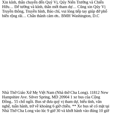
Xin kính, thân chuyển đến Quý Vị, Qúy Niên Trưởng và Chiến
Hữu… Để tường và kính, thân mời tham dự… Cũng xin Qúy Vị
Truyền thông, Truyền hình, Báo chí, vui lòng tiếp tay giúp đở phổ
biến rộng rãi… Chân thành cám ơn.. BMH Washington, D.C
Nhà Thờ Giáo Xứ Mẹ Việt Nam (Nhà thờ Cha Long). 11812 New
Hampshire Ave. Silver Spring, MD 20904 1 xe bus của Cộng
Đồng.. 55 chổ ngồi. Bus sẽ đưa quý vị tham dự, biểu tình, văn
nghệ, tuần hành, trở về khoảng 6 giờ chiều. ** Xe bus sẽ có mặt tại
Nhà Thờ Cha Long vào lúc 9 giờ 30 và khởi hành vào đúng 10 giờ