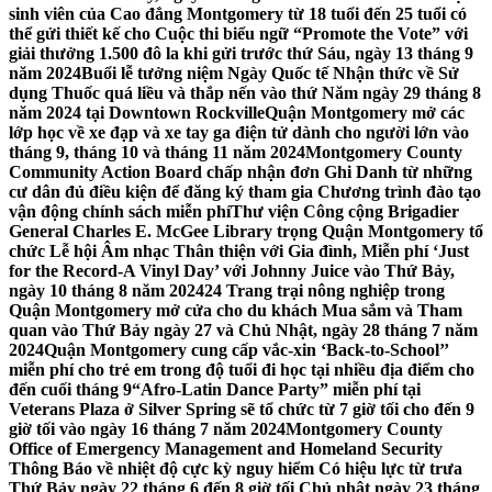
sinh viên của Cao đẳng Montgomery từ 18 tuổi đến 25 tuổi có
thể gửi thiết kế cho Cuộc thi biểu ngữ “Promote the Vote” với
giải thưởng 1.500 đô la khi gửi trước thứ Sáu, ngày 13 tháng 9
năm 2024
Buổi lễ tưởng niệm Ngày Quốc tế Nhận thức về Sử
dụng Thuốc quá liều và thắp nến vào thứ Năm ngày 29 tháng 8
năm 2024 tại Downtown Rockville
Quận Montgomery mở các
lớp học về xe đạp và xe tay ga điện tử dành cho người lớn vào
tháng 9, tháng 10 và tháng 11 năm 2024
Montgomery County
Community Action Board chấp nhận đơn Ghi Danh từ những
cư dân đủ điều kiện để đăng ký tham gia Chương trình đào tạo
vận động chính sách miễn phí
Thư viện Công cộng Brigadier
General Charles E. McGee Library trọng Quận Montgomery tổ
chức Lễ hội Âm nhạc Thân thiện với Gia đình, Miễn phí ‘Just
for the Record-A Vinyl Day’ với Johnny Juice vào Thứ Bảy,
ngày 10 tháng 8 năm 2024
24 Trang trại nông nghiệp trong
Quận Montgomery mở cửa cho du khách Mua sắm và Tham
quan vào Thứ Bảy ngày 27 và Chủ Nhật, ngày 28 tháng 7 năm
2024
Quận Montgomery cung cấp vắc-xin ‘Back-to-School’’
miễn phí cho trẻ em trong độ tuổi đi học tại nhiều địa điểm cho
đến cuối tháng 9
“Afro-Latin Dance Party” miễn phí tại
Veterans Plaza ở Silver Spring sẽ tổ chức từ 7 giờ tối cho đến 9
giờ tối vào ngày 16 tháng 7 năm 2024
Montgomery County
Office of Emergency Management and Homeland Security
Thông Báo về nhiệt độ cực kỳ nguy hiểm Có hiệu lực từ trưa
Thứ Bảy ngày 22 tháng 6 đến 8 giờ tối Chủ nhật ngày 23 tháng