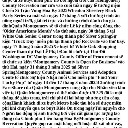
được đi xe buýt miễn phí
7 hồ bơi ngoài trời của Montgomery
County Recreation mở cửa vào cuối tuần ngày lễ tưởng niệm
Chiến Sĩ Trận Vong Hoa Kỳ 2025
Wheaton Streetery Block
Party Series ra mắt vào ngày 17 tháng 5 với chương trình ăn
uống ngoài trời, giải trí trực và chương trình dành cho gia
đình
Quận Montgomery sẽ tổ chức Lễ kỷ niệm cộng đồng cho
‘Older Americans Month’ vào thứ sáu, ngày 30 tháng 5 tại
White Oak Senior Center trong thành phố Silver Spring
Sự
kiện ‘Truck Day’ miễn phí tại thành phố Rockville vào thứ bảy,
ngày 17 tháng 5 năm 2025
Xe buýt từ White Oak Shopping
Center tham dự Đại Lễ Phật Đản tổ chức tại Thủ Đô
Washington DC
Montgomery County Office of Procurement sẽ
tổ chức sự kiện ‘Montgomery County is Open for Business’ vào
thứ Hai, ngày 31 tháng 3 năm 2025 tại Silver
Spring
Montgomery County Animal Services and Adoption
Cente tổ chức Sự kiện Nhận nuôi Chó miễn phí “Find Your
Lucky Pup” từ ngày 14 đến 17 tháng 3 năm 2025
Chương trình
FareShare của Quận Montgomery cung cấp cho Nhân viên làm
việc tại Quận Montgomery có thể nhận được tới 325 đô la một
tháng để giúp trang trải chi phí đi lại bằng phương tiện công
cộng
Hành khách đi xe buýt Metro hoặc tàu hỏa sẽ được miễn
phí khi chuyển qua xe buýt Ride On trong ngày
Tài nguyên cho
Người lao động bị ảnh hưởng bởi việc cắt giảm lực lượng lao
động của Chính phủ Liên bang Hoa Kỳ
Montgomery County
Recreation Quyên góp các mặt hàng mới hoặc đã xài như váy,