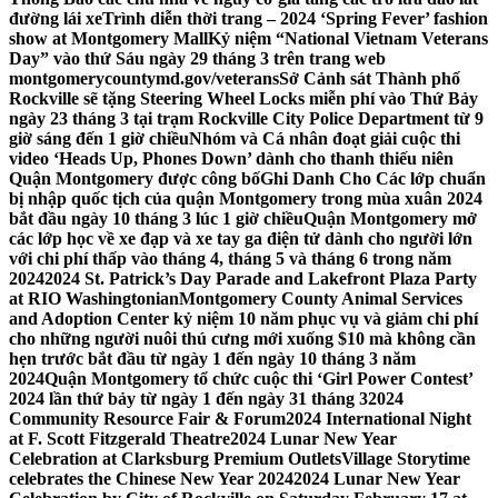
đường lái xe
Trình diễn thời trang – 2024 ‘Spring Fever’ fashion
show at Montgomery Mall
Kỷ niệm “National Vietnam Veterans
Day” vào thứ Sáu ngày 29 tháng 3 trên trang web
montgomerycountymd.gov/veterans
Sở Cảnh sát Thành phố
Rockville sẽ tặng Steering Wheel Locks miễn phí vào Thứ Bảy
ngày 23 tháng 3 tại trạm Rockville City Police Department từ 9
giờ sáng đến 1 giờ chiều
Nhóm và Cá nhân đoạt giải cuộc thi
video ‘Heads Up, Phones Down’ dành cho thanh thiếu niên
Quận Montgomery được công bố
Ghi Danh Cho Các lớp chuẩn
bị nhập quốc tịch của quận Montgomery trong mùa xuân 2024
bắt đầu ngày 10 tháng 3 lúc 1 giờ chiều
Quận Montgomery mở
các lớp học về xe đạp và xe tay ga điện tử dành cho người lớn
với chi phí thấp vào tháng 4, tháng 5 và tháng 6 trong năm
2024
2024 St. Patrick’s Day Parade and Lakefront Plaza Party
at RIO Washingtonian
Montgomery County Animal Services
and Adoption Center kỷ niệm 10 năm phục vụ và giảm chi phí
cho những người nuôi thú cưng mới xuống $10 mà không cần
hẹn trước bắt đầu từ ngày 1 đến ngày 10 tháng 3 năm
2024
Quận Montgomery tổ chức cuộc thi ‘Girl Power Contest’
2024 lần thứ bảy từ ngày 1 đến ngày 31 tháng 3
2024
Community Resource Fair & Forum
2024 International Night
at F. Scott Fitzgerald Theatre
2024 Lunar New Year
Celebration at Clarksburg Premium Outlets
Village Storytime
celebrates the Chinese New Year 2024
2024 Lunar New Year