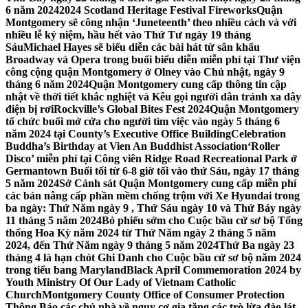
6 năm 2024
2024 Scotland Heritage Festival Fireworks
Quận
Montgomery sẽ công nhận ‘Juneteenth’ theo nhiều cách và với
nhiều lễ kỷ niệm, hầu hết vào Thứ Tư ngày 19 tháng
Sáu
Michael Hayes sẽ biểu diễn các bài hát từ sân khấu
Broadway và Opera trong buổi biểu diễn miễn phí tại Thư viện
công cộng quận Montgomery ở Olney vào Chủ nhật, ngày 9
tháng 6 năm 2024
Quận Montgomery cung cấp thông tin cập
nhật về thời tiết khắc nghiệt và Kêu gọi người dân tránh xa dây
điện bị rơi
Rockville’s Global Bites Fest 2024
Quận Montgomery
tổ chức buổi mở cửa cho người tìm việc vào ngày 5 tháng 6
năm 2024 tại County’s Executive Office Building
Celebration
Buddha’s Birthday at Vien An Buddhist Association
‘Roller
Disco’ miễn phí tại Công viên Ridge Road Recreational Park ở
Germantown Buổi tối từ 6-8 giờ tối vào thứ Sáu, ngày 17 tháng
5 năm 2024
Sở Cảnh sát Quận Montgomery cung cấp miễn phí
các bản nâng cấp phần mềm chống trộm với Xe Hyundai trong
ba ngày: Thứ Năm ngày 9 , Thứ Sáu ngày 10 và Thứ Bảy ngày
11 tháng 5 năm 2024
Bỏ phiếu sớm cho Cuộc bầu cử sơ bộ Tổng
thống Hoa Kỳ năm 2024 từ Thứ Năm ngày 2 tháng 5 năm
2024, đến Thứ Năm ngày 9 tháng 5 năm 2024
Thứ Ba ngày 23
tháng 4 là hạn chót Ghi Danh cho Cuộc bầu cử sơ bộ năm 2024
trong tiểu bang Maryland
Black April Commemoration 2024 by
Youth Ministry Of Our Lady of Vietnam Catholic
Church
Montgomery County Office of Consumer Protection
Thông Báo các chủ nhà về nguy cơ gia tăng các trò lừa đảo lát