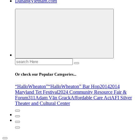
DanangVietnam.com
Search
for:
Or check our Popular Categories...
“HalloWheaton”
“HalloWheaton” Bar Hop
2014
2014
Maryland Tet Festival
2024 Community Resource Fair &
Forum
311
Adam Văn Grack
Affordable Care Act
AFI Silver
Theater and Cultural Center