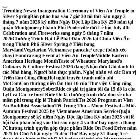
Skip
to
Trending News:
Inauguration Ceremony of Vien An Temple in
content
Silver Spring
Bắn pháo hoa vào 7 giờ 30 tối thứ Sáu ngày 3
tháng 7 năm 2026 kỷ niệm Ngày Độc Lập Hoa Kỳ 250 năm tại
quận Montgomery
Thành Phố Poolesville dời Lễ hội July 4th
Celebration and Fireworks sang ngày 5 tháng 7 năm
2026
Chương Trình Đại Lễ Phật Đản 2026 tại Chùa Viên Ân
trong Thành Phố Silver Spring ở Tiểu bang
Maryland
Vegetarian Vietnamese pancake/ crepe (bánh xèo
chay) Fundraising Event at Viên Ân Temple
Middle Eastern
American Heritage Month
Taste of Wheaton: Maryland’s
Culinary & Culture Festival 2026 đang Nhận đơn Ghi danh từ
các Nhà hàng, Người bán thực phẩm, Nghệ nhân và các Đơn vị
Triển lãm Cộng đồng
Hội nghị truyện tranh miễn phí
MoComCon thường niên lần thứ 10 của Thư viện Công cộng
Quận Montgomery
SoberRide có giá trị giảm tối đa 15 đô la của
Lyft và Các xe buýt Ride On là chương trình đưa đón về nhà
miễn phí trong dịp lễ Thánh Patrick
Tet 2026 Program at Vien
An Buddhist Association
Tết Trung Thu – Moon Festival – Mid-
Autumn Festival 2025 by Vietnamese American Service
Quận
Montgomery sẽ kỷ niệm Ngày Độc lập Hoa Kỳ năm 2025 với lễ
hội bắn pháo bông vào thứ sáu ngày 4 và thứ bảy ngày 5 tháng
7
Chương trình quyên góp thực phẩm Ride On Food Drive năm
2025 từ Chủ Nhật ngày 25 đến Thứ Bảy ngày 31 tháng 5 sẽ