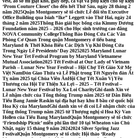
vest, áo sơ mi giặt khô, giày dép, cà vạt và phụ kiện cho sự kiện
‘Prom Couture Closet’ cho đến hết Thứ Sáu, ngày 28 tháng 2
năm 2025
Quận Montgomery sẽ tổ chức Lễ đổi tên Executive
Office Building qua Isiah “Ike” Leggett vào Thứ Hai, ngày 24
tháng 2 năm 2025
Thông Báo giải học bổng của Kimmy Dương
Foundation năm 2025 – 2026 cho Học sinh trường cao đẳng
NOVA Community College
Thông Báo Đóng Cửa Các Văn
Phòng Cơ Quan Trong quận Montgomery ở tiểu bang
Maryland & Thời Khóa Biểu Các Dịch Vụ Khi Đóng Cửa
Trong Ngày Lễ Presidents’ Day 2025
2025 Maryland Lunar
New Year Tet Festival Program by Maryland Vietnamese
Mutual Association
2025 Tết Festival at Our Lady of Vietnam
Parish – Lunar New Year Festival – Hội Chợ Tết Giáo Xứ Mẹ
Việt Nam
Đón Giao Thừa và Lễ Phật trong Tết Nguyên đán Ất
Tỵ năm 2025 tại Chùa Viên Ân
Hội Chợ Tết Xuân Vị Yêu
Thương của Hội Từ Thiện Xá Lợi – 2025 – Tết Festival –
Lunar New Year Festival by Xa Loi Charity
Ghi danh Xin vé
Lễ nhậm chức của Tổng thống Trump năm 2025 từ Dân Biểu
Tiểu Bang Jamie Raskin tại địa hạt hay khu 8 bầu cử quốc hội
Hoa Kỳ của Maryland
Ghi danh xin vé đi coi Lễ nhậm chức của
Tổng thống Trump năm 2025 từ Thượng nghị sĩ Hoa Kỳ Van
Hollen của Tiểu Bang Maryland
Quận Montgomery sẽ tổ chức
‘Friendship Picnic’ miễn phí lần thứ 10 tại Wheaton vào Chủ
Nhật, ngày 15 tháng 9 năm 2024
2024 Silver Spring Jazz
Festival
Quận Montgomery sẽ tổ chức Hội thảo ‘Ready