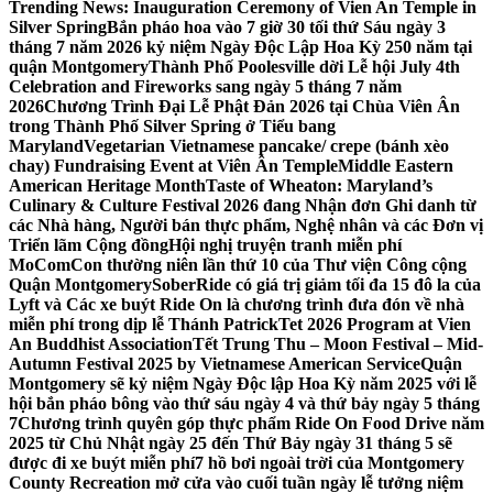
Trending News:
Inauguration Ceremony of Vien An Temple in
Silver Spring
Bắn pháo hoa vào 7 giờ 30 tối thứ Sáu ngày 3
tháng 7 năm 2026 kỷ niệm Ngày Độc Lập Hoa Kỳ 250 năm tại
quận Montgomery
Thành Phố Poolesville dời Lễ hội July 4th
Celebration and Fireworks sang ngày 5 tháng 7 năm
2026
Chương Trình Đại Lễ Phật Đản 2026 tại Chùa Viên Ân
trong Thành Phố Silver Spring ở Tiểu bang
Maryland
Vegetarian Vietnamese pancake/ crepe (bánh xèo
chay) Fundraising Event at Viên Ân Temple
Middle Eastern
American Heritage Month
Taste of Wheaton: Maryland’s
Culinary & Culture Festival 2026 đang Nhận đơn Ghi danh từ
các Nhà hàng, Người bán thực phẩm, Nghệ nhân và các Đơn vị
Triển lãm Cộng đồng
Hội nghị truyện tranh miễn phí
MoComCon thường niên lần thứ 10 của Thư viện Công cộng
Quận Montgomery
SoberRide có giá trị giảm tối đa 15 đô la của
Lyft và Các xe buýt Ride On là chương trình đưa đón về nhà
miễn phí trong dịp lễ Thánh Patrick
Tet 2026 Program at Vien
An Buddhist Association
Tết Trung Thu – Moon Festival – Mid-
Autumn Festival 2025 by Vietnamese American Service
Quận
Montgomery sẽ kỷ niệm Ngày Độc lập Hoa Kỳ năm 2025 với lễ
hội bắn pháo bông vào thứ sáu ngày 4 và thứ bảy ngày 5 tháng
7
Chương trình quyên góp thực phẩm Ride On Food Drive năm
2025 từ Chủ Nhật ngày 25 đến Thứ Bảy ngày 31 tháng 5 sẽ
được đi xe buýt miễn phí
7 hồ bơi ngoài trời của Montgomery
County Recreation mở cửa vào cuối tuần ngày lễ tưởng niệm