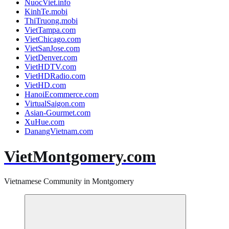
NuocViet.info
KinhTe.mobi
ThiTruong.mobi
VietTampa.com
VietChicago.com
VietSanJose.com
VietDenver.com
VietHDTV.com
VietHDRadio.com
VietHD.com
HanoiEcommerce.com
VirtualSaigon.com
Asian-Gourmet.com
XuHue.com
DanangVietnam.com
VietMontgomery.com
Vietnamese Community in Montgomery