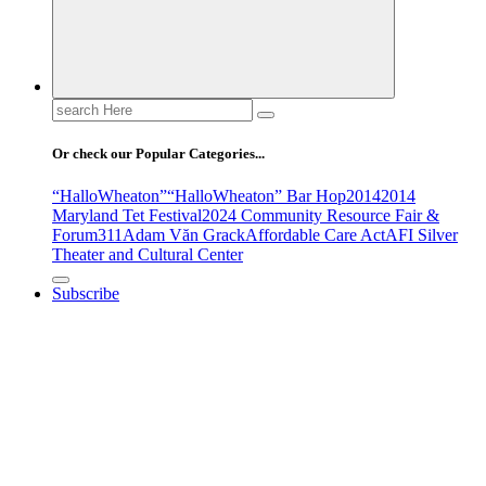
Search
for:
Or check our Popular Categories...
“HalloWheaton”
“HalloWheaton” Bar Hop
2014
2014
Maryland Tet Festival
2024 Community Resource Fair &
Forum
311
Adam Văn Grack
Affordable Care Act
AFI Silver
Theater and Cultural Center
Subscribe