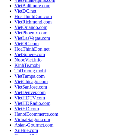
VietPhiladelphia.com
VietBaltimore.com
VietDC.net
HoaThinhDon.com
VietRichmond.com
VietOrlando.com
VietPhoenix.com
VietLasVegas.com
VietOC.com
HoaThinhDon.net
VietSphere.com
NuocViet.info
KinhTe.mobi
ThiTruong.mobi
VietTampa.com
VietChicago.com
VietSanJose.com
VietDenver.com
VietHDTV.com
VietHDRadio.com
VietHD.com
HanoiEcommerce.com
VirtualSaigon.com
Asian-Gourmet.com
XuHue.com