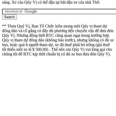
sáng. Xe của Qúy Vị có thể đậu tại bãi đậu xe của nhà Thờ.
** Thưa Quý Vị, Ban Tổ Chức luôn mong mõi Qúy vị tham dự
đông đảo và cố gắng có đầy đủ phương tiện chuyển vận để đưa đón
Qúy Vị. Nhưng đồng thời BTC cũng quan ngại trong trường hợp
Qúy vị tham dự đông đảo (không báo trước), nhưng không có đủ xe
bus, hoặc quá ít người tham dự, xe đã thuê phải bỏ trống (giá thuê
tối thiểu mỗi xe là $ 500.00) . Thế nên xin Qúy Vị vui lòng gọi cho
chúng tôi để BTC kịp thời chuẩn bị có đủ xe bus đưa đón Qúy Vị.