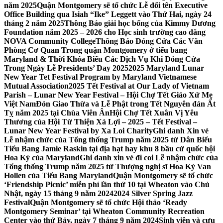
năm 2025
Quận Montgomery sẽ tổ chức Lễ đổi tên Executive
Office Building qua Isiah “Ike” Leggett vào Thứ Hai, ngày 24
tháng 2 năm 2025
Thông Báo giải học bổng của Kimmy Dương
Foundation năm 2025 – 2026 cho Học sinh trường cao đẳng
NOVA Community College
Thông Báo Đóng Cửa Các Văn
Phòng Cơ Quan Trong quận Montgomery ở tiểu bang
Maryland & Thời Khóa Biểu Các Dịch Vụ Khi Đóng Cửa
Trong Ngày Lễ Presidents’ Day 2025
2025 Maryland Lunar
New Year Tet Festival Program by Maryland Vietnamese
Mutual Association
2025 Tết Festival at Our Lady of Vietnam
Parish – Lunar New Year Festival – Hội Chợ Tết Giáo Xứ Mẹ
Việt Nam
Đón Giao Thừa và Lễ Phật trong Tết Nguyên đán Ất
Tỵ năm 2025 tại Chùa Viên Ân
Hội Chợ Tết Xuân Vị Yêu
Thương của Hội Từ Thiện Xá Lợi – 2025 – Tết Festival –
Lunar New Year Festival by Xa Loi Charity
Ghi danh Xin vé
Lễ nhậm chức của Tổng thống Trump năm 2025 từ Dân Biểu
Tiểu Bang Jamie Raskin tại địa hạt hay khu 8 bầu cử quốc hội
Hoa Kỳ của Maryland
Ghi danh xin vé đi coi Lễ nhậm chức của
Tổng thống Trump năm 2025 từ Thượng nghị sĩ Hoa Kỳ Van
Hollen của Tiểu Bang Maryland
Quận Montgomery sẽ tổ chức
‘Friendship Picnic’ miễn phí lần thứ 10 tại Wheaton vào Chủ
Nhật, ngày 15 tháng 9 năm 2024
2024 Silver Spring Jazz
Festival
Quận Montgomery sẽ tổ chức Hội thảo ‘Ready
Montgomery Seminar’ tại Wheaton Community Recreation
Center vào thứ Bảy, ngày 7 tháng 9 năm 2024
Sinh viên và cựu