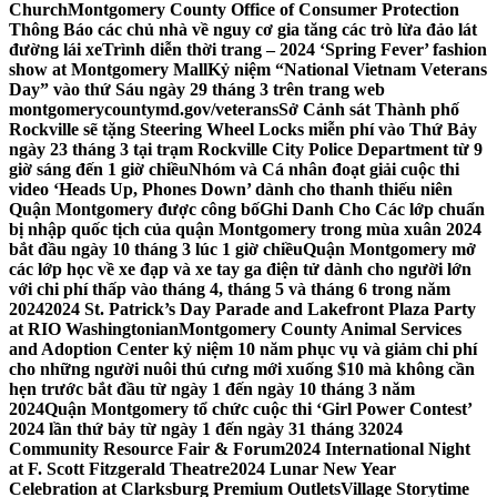
Church
Montgomery County Office of Consumer Protection
Thông Báo các chủ nhà về nguy cơ gia tăng các trò lừa đảo lát
đường lái xe
Trình diễn thời trang – 2024 ‘Spring Fever’ fashion
show at Montgomery Mall
Kỷ niệm “National Vietnam Veterans
Day” vào thứ Sáu ngày 29 tháng 3 trên trang web
montgomerycountymd.gov/veterans
Sở Cảnh sát Thành phố
Rockville sẽ tặng Steering Wheel Locks miễn phí vào Thứ Bảy
ngày 23 tháng 3 tại trạm Rockville City Police Department từ 9
giờ sáng đến 1 giờ chiều
Nhóm và Cá nhân đoạt giải cuộc thi
video ‘Heads Up, Phones Down’ dành cho thanh thiếu niên
Quận Montgomery được công bố
Ghi Danh Cho Các lớp chuẩn
bị nhập quốc tịch của quận Montgomery trong mùa xuân 2024
bắt đầu ngày 10 tháng 3 lúc 1 giờ chiều
Quận Montgomery mở
các lớp học về xe đạp và xe tay ga điện tử dành cho người lớn
với chi phí thấp vào tháng 4, tháng 5 và tháng 6 trong năm
2024
2024 St. Patrick’s Day Parade and Lakefront Plaza Party
at RIO Washingtonian
Montgomery County Animal Services
and Adoption Center kỷ niệm 10 năm phục vụ và giảm chi phí
cho những người nuôi thú cưng mới xuống $10 mà không cần
hẹn trước bắt đầu từ ngày 1 đến ngày 10 tháng 3 năm
2024
Quận Montgomery tổ chức cuộc thi ‘Girl Power Contest’
2024 lần thứ bảy từ ngày 1 đến ngày 31 tháng 3
2024
Community Resource Fair & Forum
2024 International Night
at F. Scott Fitzgerald Theatre
2024 Lunar New Year
Celebration at Clarksburg Premium Outlets
Village Storytime