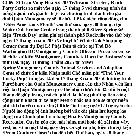
Chiến Sĩ Trận Vong Hoa Kỳ 2025
Wheaton Streetery Block
Party Series ra mắt vào ngày 17 tháng 5 với chương trình ăn
uống ngoài trời, giải trí trực và chương trình dành cho gia
đình
Quận Montgomery sẽ tổ chức Lễ kỷ niệm cộng đồng cho
‘Older Americans Month’ vào thứ sáu, ngày 30 tháng 5 tại
White Oak Senior Center trong thành phố Silver Spring
Sự
kiện ‘Truck Day’ miễn phí tại thành phố Rockville vào thứ bảy,
ngày 17 tháng 5 năm 2025
Xe buýt từ White Oak Shopping
Center tham dự Đại Lễ Phật Đản tổ chức tại Thủ Đô
Washington DC
Montgomery County Office of Procurement sẽ
tổ chức sự kiện ‘Montgomery County is Open for Business’ vào
thứ Hai, ngày 31 tháng 3 năm 2025 tại Silver
Spring
Montgomery County Animal Services and Adoption
Cente tổ chức Sự kiện Nhận nuôi Chó miễn phí “Find Your
Lucky Pup” từ ngày 14 đến 17 tháng 3 năm 2025
Chương trình
FareShare của Quận Montgomery cung cấp cho Nhân viên làm
việc tại Quận Montgomery có thể nhận được tới 325 đô la một
tháng để giúp trang trải chi phí đi lại bằng phương tiện công
cộng
Hành khách đi xe buýt Metro hoặc tàu hỏa sẽ được miễn
phí khi chuyển qua xe buýt Ride On trong ngày
Tài nguyên cho
Người lao động bị ảnh hưởng bởi việc cắt giảm lực lượng lao
động của Chính phủ Liên bang Hoa Kỳ
Montgomery County
Recreation Quyên góp các mặt hàng mới hoặc đã xài như váy,
vest, áo sơ mi giặt khô, giày dép, cà vạt và phụ kiện cho sự kiện
‘Prom Couture Closet’ cho đến hết Thứ Sáu, ngày 28 tháng 2