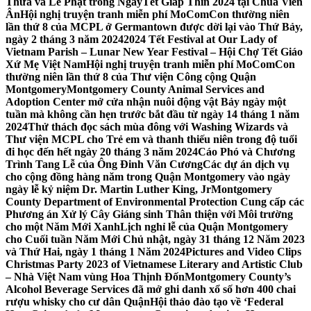
Thừa và Lễ Phật trong NgàyTết Giáp Thìn 2024 tại Chùa Viên
Ân
Hội nghị truyện tranh miễn phí MoComCon thường niên
lần thứ 8 của MCPL ở Germantown được dời lại vào Thứ Bảy,
ngày 2 tháng 3 năm 2024
2024 Tết Festival at Our Lady of
Vietnam Parish – Lunar New Year Festival – Hội Chợ Tết Giáo
Xứ Mẹ Việt Nam
Hội nghị truyện tranh miễn phí MoComCon
thường niên lần thứ 8 của Thư viện Công cộng Quận
Montgomery
Montgomery County Animal Services and
Adoption Center mở cửa nhận nuôi động vật Bảy ngày một
tuần mà không cần hẹn trước bắt đầu từ ngày 14 tháng 1 năm
2024
Thử thách đọc sách mùa đông với Washing Wizards và
Thư viện MCPL cho Trẻ em và thanh thiếu niên trong độ tuổi
đi học đến hết ngày 20 tháng 3 năm 2024
Cáo Phó và Chương
Trình Tang Lễ của Ông Đinh Văn Cương
Các dự án dịch vụ
cho cộng đồng hàng năm trong Quận Montgomery vào ngày
ngày lễ kỷ niệm Dr. Martin Luther King, Jr
Montgomery
County Department of Environmental Protection Cung cấp các
Phương án Xử lý Cây Giáng sinh Thân thiện với Môi trường
cho một Năm Mới Xanh
Lịch nghỉ lễ của Quận Montgomery
cho Cuối tuần Năm Mới Chủ nhật, ngày 31 tháng 12 Năm 2023
và Thứ Hai, ngày 1 tháng 1 Năm 2024
Pictures and Video Clips
Christmas Party 2023 of Vietnamese Literary and Artistic Club
– Nhà Việt Nam vùng Hoa Thịnh Đốn
Montgomery County’s
Alcohol Beverage Services đã mở ghi danh xổ số hơn 400 chai
rượu whisky cho cư dân Quận
Hội thảo đào tạo về ‘Federal