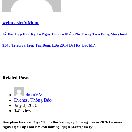
webmasterVMont
Post
Lễ Độc Lập Hoa Kỳ Là Ngày Câu Cá Miễn Phí Trong Tiểu Bang Maryland
navigation
$340 Triệu và Tiếp Tục Đếm: Lớp 2014 Đặt Kỷ Lục Mới
Related Posts
adminVM
Events
,
Thông Báo
July 3, 2026
141 views
Bắn pháo hoa vào 7 giờ 30 tối thứ Sáu ngày 3 tháng 7 năm 2026 kỷ niệm
Ngày Độc Lập Hoa Kỳ 250 năm tại quận Montgomery