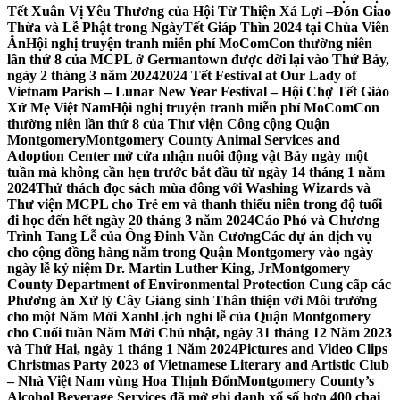
Tết Xuân Vị Yêu Thương của Hội Từ Thiện Xá Lợi –
Đón Giao
Thừa và Lễ Phật trong NgàyTết Giáp Thìn 2024 tại Chùa Viên
Ân
Hội nghị truyện tranh miễn phí MoComCon thường niên
lần thứ 8 của MCPL ở Germantown được dời lại vào Thứ Bảy,
ngày 2 tháng 3 năm 2024
2024 Tết Festival at Our Lady of
Vietnam Parish – Lunar New Year Festival – Hội Chợ Tết Giáo
Xứ Mẹ Việt Nam
Hội nghị truyện tranh miễn phí MoComCon
thường niên lần thứ 8 của Thư viện Công cộng Quận
Montgomery
Montgomery County Animal Services and
Adoption Center mở cửa nhận nuôi động vật Bảy ngày một
tuần mà không cần hẹn trước bắt đầu từ ngày 14 tháng 1 năm
2024
Thử thách đọc sách mùa đông với Washing Wizards và
Thư viện MCPL cho Trẻ em và thanh thiếu niên trong độ tuổi
đi học đến hết ngày 20 tháng 3 năm 2024
Cáo Phó và Chương
Trình Tang Lễ của Ông Đinh Văn Cương
Các dự án dịch vụ
cho cộng đồng hàng năm trong Quận Montgomery vào ngày
ngày lễ kỷ niệm Dr. Martin Luther King, Jr
Montgomery
County Department of Environmental Protection Cung cấp các
Phương án Xử lý Cây Giáng sinh Thân thiện với Môi trường
cho một Năm Mới Xanh
Lịch nghỉ lễ của Quận Montgomery
cho Cuối tuần Năm Mới Chủ nhật, ngày 31 tháng 12 Năm 2023
và Thứ Hai, ngày 1 tháng 1 Năm 2024
Pictures and Video Clips
Christmas Party 2023 of Vietnamese Literary and Artistic Club
– Nhà Việt Nam vùng Hoa Thịnh Đốn
Montgomery County’s
Alcohol Beverage Services đã mở ghi danh xổ số hơn 400 chai