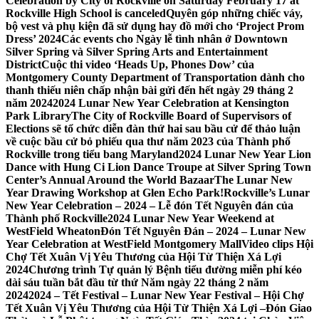
Celebration by City of Rockville on Saturday February 17 at
Rockville High School is canceled
Quyên góp những chiếc váy,
bộ vest và phụ kiện đã sử dụng hay đồ mới cho ‘Project Prom
Dress’ 2024
Các events cho Ngày lễ tình nhân ở Downtown
Silver Spring và Silver Spring Arts and Entertainment
District
Cuộc thi video ‘Heads Up, Phones Dow’ của
Montgomery County Department of Transportation dành cho
thanh thiếu niên chấp nhận bài gửi đến hết ngày 29 tháng 2
năm 2024
2024 Lunar New Year Celebration at Kensington
Park Library
The City of Rockville Board of Supervisors of
Elections sẽ tổ chức diễn đàn thứ hai sau bầu cử để thảo luận
về cuộc bầu cử bỏ phiếu qua thư năm 2023 của Thành phố
Rockville trong tiểu bang Maryland
2024 Lunar New Year Lion
Dance with Hung Ci Lion Dance Troupe at Silver Spring Town
Center’s Annual Around the World Bazaar
The Lunar New
Year Drawing Workshop at Glen Echo Park!
Rockville’s Lunar
New Year Celebration – 2024 – Lễ đón Tết Nguyên đán của
Thành phố Rockville
2024 Lunar New Year Weekend at
WestField Wheaton
Đón Tết Nguyên Đán – 2024 – Lunar New
Year Celebration at WestField Montgomery Mall
Video clips Hội
Chợ Tết Xuân Vị Yêu Thương của Hội Từ Thiện Xá Lợi
2024
Chương trình Tự quản lý Bệnh tiểu đường miễn phí kéo
dài sáu tuần bắt đầu từ thứ Năm ngày 22 tháng 2 năm
2024
2024 – Tết Festival – Lunar New Year Festival – Hội Chợ
Tết Xuân Vị Yêu Thương của Hội Từ Thiện Xá Lợi –
Đón Giao