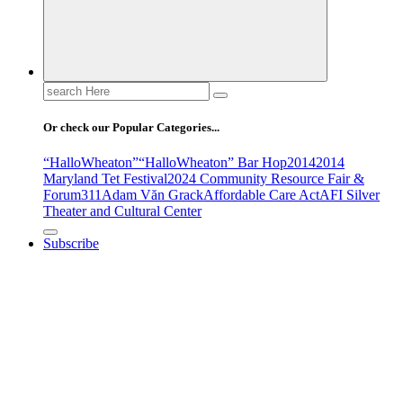
Search
for:
Or check our Popular Categories...
“HalloWheaton”
“HalloWheaton” Bar Hop
2014
2014
Maryland Tet Festival
2024 Community Resource Fair &
Forum
311
Adam Văn Grack
Affordable Care Act
AFI Silver
Theater and Cultural Center
Subscribe