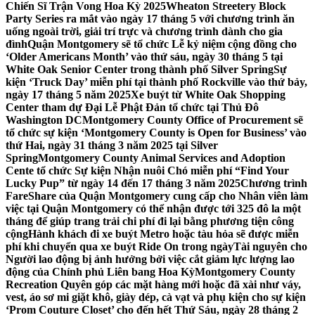
Chiến Sĩ Trận Vong Hoa Kỳ 2025
Wheaton Streetery Block
Party Series ra mắt vào ngày 17 tháng 5 với chương trình ăn
uống ngoài trời, giải trí trực và chương trình dành cho gia
đình
Quận Montgomery sẽ tổ chức Lễ kỷ niệm cộng đồng cho
‘Older Americans Month’ vào thứ sáu, ngày 30 tháng 5 tại
White Oak Senior Center trong thành phố Silver Spring
Sự
kiện ‘Truck Day’ miễn phí tại thành phố Rockville vào thứ bảy,
ngày 17 tháng 5 năm 2025
Xe buýt từ White Oak Shopping
Center tham dự Đại Lễ Phật Đản tổ chức tại Thủ Đô
Washington DC
Montgomery County Office of Procurement sẽ
tổ chức sự kiện ‘Montgomery County is Open for Business’ vào
thứ Hai, ngày 31 tháng 3 năm 2025 tại Silver
Spring
Montgomery County Animal Services and Adoption
Cente tổ chức Sự kiện Nhận nuôi Chó miễn phí “Find Your
Lucky Pup” từ ngày 14 đến 17 tháng 3 năm 2025
Chương trình
FareShare của Quận Montgomery cung cấp cho Nhân viên làm
việc tại Quận Montgomery có thể nhận được tới 325 đô la một
tháng để giúp trang trải chi phí đi lại bằng phương tiện công
cộng
Hành khách đi xe buýt Metro hoặc tàu hỏa sẽ được miễn
phí khi chuyển qua xe buýt Ride On trong ngày
Tài nguyên cho
Người lao động bị ảnh hưởng bởi việc cắt giảm lực lượng lao
động của Chính phủ Liên bang Hoa Kỳ
Montgomery County
Recreation Quyên góp các mặt hàng mới hoặc đã xài như váy,
vest, áo sơ mi giặt khô, giày dép, cà vạt và phụ kiện cho sự kiện
‘Prom Couture Closet’ cho đến hết Thứ Sáu, ngày 28 tháng 2