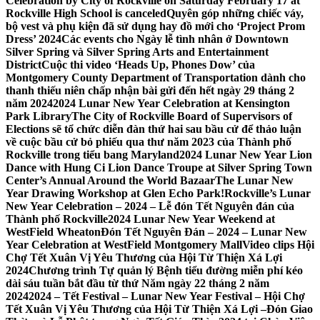
Celebration by City of Rockville on Saturday February 17 at
Rockville High School is canceled
Quyên góp những chiếc váy,
bộ vest và phụ kiện đã sử dụng hay đồ mới cho ‘Project Prom
Dress’ 2024
Các events cho Ngày lễ tình nhân ở Downtown
Silver Spring và Silver Spring Arts and Entertainment
District
Cuộc thi video ‘Heads Up, Phones Dow’ của
Montgomery County Department of Transportation dành cho
thanh thiếu niên chấp nhận bài gửi đến hết ngày 29 tháng 2
năm 2024
2024 Lunar New Year Celebration at Kensington
Park Library
The City of Rockville Board of Supervisors of
Elections sẽ tổ chức diễn đàn thứ hai sau bầu cử để thảo luận
về cuộc bầu cử bỏ phiếu qua thư năm 2023 của Thành phố
Rockville trong tiểu bang Maryland
2024 Lunar New Year Lion
Dance with Hung Ci Lion Dance Troupe at Silver Spring Town
Center’s Annual Around the World Bazaar
The Lunar New
Year Drawing Workshop at Glen Echo Park!
Rockville’s Lunar
New Year Celebration – 2024 – Lễ đón Tết Nguyên đán của
Thành phố Rockville
2024 Lunar New Year Weekend at
WestField Wheaton
Đón Tết Nguyên Đán – 2024 – Lunar New
Year Celebration at WestField Montgomery Mall
Video clips Hội
Chợ Tết Xuân Vị Yêu Thương của Hội Từ Thiện Xá Lợi
2024
Chương trình Tự quản lý Bệnh tiểu đường miễn phí kéo
dài sáu tuần bắt đầu từ thứ Năm ngày 22 tháng 2 năm
2024
2024 – Tết Festival – Lunar New Year Festival – Hội Chợ
Tết Xuân Vị Yêu Thương của Hội Từ Thiện Xá Lợi –
Đón Giao