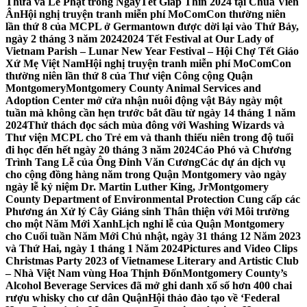
Thừa và Lễ Phật trong NgàyTết Giáp Thìn 2024 tại Chùa Viên
Ân
Hội nghị truyện tranh miễn phí MoComCon thường niên
lần thứ 8 của MCPL ở Germantown được dời lại vào Thứ Bảy,
ngày 2 tháng 3 năm 2024
2024 Tết Festival at Our Lady of
Vietnam Parish – Lunar New Year Festival – Hội Chợ Tết Giáo
Xứ Mẹ Việt Nam
Hội nghị truyện tranh miễn phí MoComCon
thường niên lần thứ 8 của Thư viện Công cộng Quận
Montgomery
Montgomery County Animal Services and
Adoption Center mở cửa nhận nuôi động vật Bảy ngày một
tuần mà không cần hẹn trước bắt đầu từ ngày 14 tháng 1 năm
2024
Thử thách đọc sách mùa đông với Washing Wizards và
Thư viện MCPL cho Trẻ em và thanh thiếu niên trong độ tuổi
đi học đến hết ngày 20 tháng 3 năm 2024
Cáo Phó và Chương
Trình Tang Lễ của Ông Đinh Văn Cương
Các dự án dịch vụ
cho cộng đồng hàng năm trong Quận Montgomery vào ngày
ngày lễ kỷ niệm Dr. Martin Luther King, Jr
Montgomery
County Department of Environmental Protection Cung cấp các
Phương án Xử lý Cây Giáng sinh Thân thiện với Môi trường
cho một Năm Mới Xanh
Lịch nghỉ lễ của Quận Montgomery
cho Cuối tuần Năm Mới Chủ nhật, ngày 31 tháng 12 Năm 2023
và Thứ Hai, ngày 1 tháng 1 Năm 2024
Pictures and Video Clips
Christmas Party 2023 of Vietnamese Literary and Artistic Club
– Nhà Việt Nam vùng Hoa Thịnh Đốn
Montgomery County’s
Alcohol Beverage Services đã mở ghi danh xổ số hơn 400 chai
rượu whisky cho cư dân Quận
Hội thảo đào tạo về ‘Federal