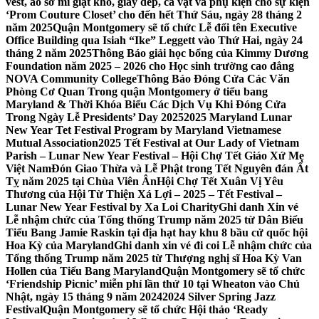
vest, áo sơ mi giặt khô, giày dép, cà vạt và phụ kiện cho sự kiện
‘Prom Couture Closet’ cho đến hết Thứ Sáu, ngày 28 tháng 2
năm 2025
Quận Montgomery sẽ tổ chức Lễ đổi tên Executive
Office Building qua Isiah “Ike” Leggett vào Thứ Hai, ngày 24
tháng 2 năm 2025
Thông Báo giải học bổng của Kimmy Dương
Foundation năm 2025 – 2026 cho Học sinh trường cao đẳng
NOVA Community College
Thông Báo Đóng Cửa Các Văn
Phòng Cơ Quan Trong quận Montgomery ở tiểu bang
Maryland & Thời Khóa Biểu Các Dịch Vụ Khi Đóng Cửa
Trong Ngày Lễ Presidents’ Day 2025
2025 Maryland Lunar
New Year Tet Festival Program by Maryland Vietnamese
Mutual Association
2025 Tết Festival at Our Lady of Vietnam
Parish – Lunar New Year Festival – Hội Chợ Tết Giáo Xứ Mẹ
Việt Nam
Đón Giao Thừa và Lễ Phật trong Tết Nguyên đán Ất
Tỵ năm 2025 tại Chùa Viên Ân
Hội Chợ Tết Xuân Vị Yêu
Thương của Hội Từ Thiện Xá Lợi – 2025 – Tết Festival –
Lunar New Year Festival by Xa Loi Charity
Ghi danh Xin vé
Lễ nhậm chức của Tổng thống Trump năm 2025 từ Dân Biểu
Tiểu Bang Jamie Raskin tại địa hạt hay khu 8 bầu cử quốc hội
Hoa Kỳ của Maryland
Ghi danh xin vé đi coi Lễ nhậm chức của
Tổng thống Trump năm 2025 từ Thượng nghị sĩ Hoa Kỳ Van
Hollen của Tiểu Bang Maryland
Quận Montgomery sẽ tổ chức
‘Friendship Picnic’ miễn phí lần thứ 10 tại Wheaton vào Chủ
Nhật, ngày 15 tháng 9 năm 2024
2024 Silver Spring Jazz
Festival
Quận Montgomery sẽ tổ chức Hội thảo ‘Ready