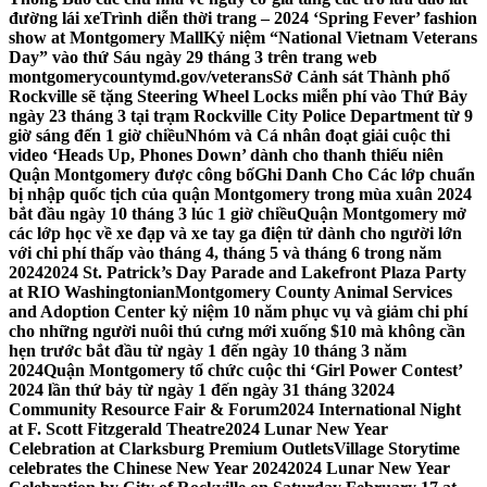
đường lái xe
Trình diễn thời trang – 2024 ‘Spring Fever’ fashion
show at Montgomery Mall
Kỷ niệm “National Vietnam Veterans
Day” vào thứ Sáu ngày 29 tháng 3 trên trang web
montgomerycountymd.gov/veterans
Sở Cảnh sát Thành phố
Rockville sẽ tặng Steering Wheel Locks miễn phí vào Thứ Bảy
ngày 23 tháng 3 tại trạm Rockville City Police Department từ 9
giờ sáng đến 1 giờ chiều
Nhóm và Cá nhân đoạt giải cuộc thi
video ‘Heads Up, Phones Down’ dành cho thanh thiếu niên
Quận Montgomery được công bố
Ghi Danh Cho Các lớp chuẩn
bị nhập quốc tịch của quận Montgomery trong mùa xuân 2024
bắt đầu ngày 10 tháng 3 lúc 1 giờ chiều
Quận Montgomery mở
các lớp học về xe đạp và xe tay ga điện tử dành cho người lớn
với chi phí thấp vào tháng 4, tháng 5 và tháng 6 trong năm
2024
2024 St. Patrick’s Day Parade and Lakefront Plaza Party
at RIO Washingtonian
Montgomery County Animal Services
and Adoption Center kỷ niệm 10 năm phục vụ và giảm chi phí
cho những người nuôi thú cưng mới xuống $10 mà không cần
hẹn trước bắt đầu từ ngày 1 đến ngày 10 tháng 3 năm
2024
Quận Montgomery tổ chức cuộc thi ‘Girl Power Contest’
2024 lần thứ bảy từ ngày 1 đến ngày 31 tháng 3
2024
Community Resource Fair & Forum
2024 International Night
at F. Scott Fitzgerald Theatre
2024 Lunar New Year
Celebration at Clarksburg Premium Outlets
Village Storytime
celebrates the Chinese New Year 2024
2024 Lunar New Year