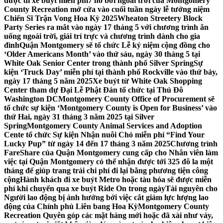
được đi xe buýt miễn phí
7 hồ bơi ngoài trời của Montgomery
County Recreation mở cửa vào cuối tuần ngày lễ tưởng niệm
Chiến Sĩ Trận Vong Hoa Kỳ 2025
Wheaton Streetery Block
Party Series ra mắt vào ngày 17 tháng 5 với chương trình ăn
uống ngoài trời, giải trí trực và chương trình dành cho gia
đình
Quận Montgomery sẽ tổ chức Lễ kỷ niệm cộng đồng cho
‘Older Americans Month’ vào thứ sáu, ngày 30 tháng 5 tại
White Oak Senior Center trong thành phố Silver Spring
Sự
kiện ‘Truck Day’ miễn phí tại thành phố Rockville vào thứ bảy,
ngày 17 tháng 5 năm 2025
Xe buýt từ White Oak Shopping
Center tham dự Đại Lễ Phật Đản tổ chức tại Thủ Đô
Washington DC
Montgomery County Office of Procurement sẽ
tổ chức sự kiện ‘Montgomery County is Open for Business’ vào
thứ Hai, ngày 31 tháng 3 năm 2025 tại Silver
Spring
Montgomery County Animal Services and Adoption
Cente tổ chức Sự kiện Nhận nuôi Chó miễn phí “Find Your
Lucky Pup” từ ngày 14 đến 17 tháng 3 năm 2025
Chương trình
FareShare của Quận Montgomery cung cấp cho Nhân viên làm
việc tại Quận Montgomery có thể nhận được tới 325 đô la một
tháng để giúp trang trải chi phí đi lại bằng phương tiện công
cộng
Hành khách đi xe buýt Metro hoặc tàu hỏa sẽ được miễn
phí khi chuyển qua xe buýt Ride On trong ngày
Tài nguyên cho
Người lao động bị ảnh hưởng bởi việc cắt giảm lực lượng lao
động của Chính phủ Liên bang Hoa Kỳ
Montgomery County
Recreation Quyên góp các mặt hàng mới hoặc đã xài như váy,