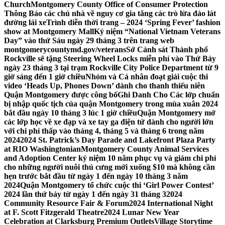
Church
Montgomery County Office of Consumer Protection
Thông Báo các chủ nhà về nguy cơ gia tăng các trò lừa đảo lát
đường lái xe
Trình diễn thời trang – 2024 ‘Spring Fever’ fashion
show at Montgomery Mall
Kỷ niệm “National Vietnam Veterans
Day” vào thứ Sáu ngày 29 tháng 3 trên trang web
montgomerycountymd.gov/veterans
Sở Cảnh sát Thành phố
Rockville sẽ tặng Steering Wheel Locks miễn phí vào Thứ Bảy
ngày 23 tháng 3 tại trạm Rockville City Police Department từ 9
giờ sáng đến 1 giờ chiều
Nhóm và Cá nhân đoạt giải cuộc thi
video ‘Heads Up, Phones Down’ dành cho thanh thiếu niên
Quận Montgomery được công bố
Ghi Danh Cho Các lớp chuẩn
bị nhập quốc tịch của quận Montgomery trong mùa xuân 2024
bắt đầu ngày 10 tháng 3 lúc 1 giờ chiều
Quận Montgomery mở
các lớp học về xe đạp và xe tay ga điện tử dành cho người lớn
với chi phí thấp vào tháng 4, tháng 5 và tháng 6 trong năm
2024
2024 St. Patrick’s Day Parade and Lakefront Plaza Party
at RIO Washingtonian
Montgomery County Animal Services
and Adoption Center kỷ niệm 10 năm phục vụ và giảm chi phí
cho những người nuôi thú cưng mới xuống $10 mà không cần
hẹn trước bắt đầu từ ngày 1 đến ngày 10 tháng 3 năm
2024
Quận Montgomery tổ chức cuộc thi ‘Girl Power Contest’
2024 lần thứ bảy từ ngày 1 đến ngày 31 tháng 3
2024
Community Resource Fair & Forum
2024 International Night
at F. Scott Fitzgerald Theatre
2024 Lunar New Year
Celebration at Clarksburg Premium Outlets
Village Storytime