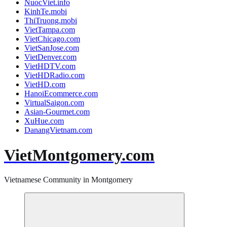
NuocViet.info
KinhTe.mobi
ThiTruong.mobi
VietTampa.com
VietChicago.com
VietSanJose.com
VietDenver.com
VietHDTV.com
VietHDRadio.com
VietHD.com
HanoiEcommerce.com
VirtualSaigon.com
Asian-Gourmet.com
XuHue.com
DanangVietnam.com
VietMontgomery.com
Vietnamese Community in Montgomery