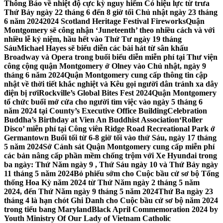
Thông Báo về nhiệt độ cực kỳ nguy hiểm Có hiệu lực từ trưa
Thứ Bảy ngày 22 tháng 6 đến 8 giờ tối Chủ nhật ngày 23 tháng
6 năm 2024
2024 Scotland Heritage Festival Fireworks
Quận
Montgomery sẽ công nhận ‘Juneteenth’ theo nhiều cách và với
nhiều lễ kỷ niệm, hầu hết vào Thứ Tư ngày 19 tháng
Sáu
Michael Hayes sẽ biểu diễn các bài hát từ sân khấu
Broadway và Opera trong buổi biểu diễn miễn phí tại Thư viện
công cộng quận Montgomery ở Olney vào Chủ nhật, ngày 9
tháng 6 năm 2024
Quận Montgomery cung cấp thông tin cập
nhật về thời tiết khắc nghiệt và Kêu gọi người dân tránh xa dây
điện bị rơi
Rockville’s Global Bites Fest 2024
Quận Montgomery
tổ chức buổi mở cửa cho người tìm việc vào ngày 5 tháng 6
năm 2024 tại County’s Executive Office Building
Celebration
Buddha’s Birthday at Vien An Buddhist Association
‘Roller
Disco’ miễn phí tại Công viên Ridge Road Recreational Park ở
Germantown Buổi tối từ 6-8 giờ tối vào thứ Sáu, ngày 17 tháng
5 năm 2024
Sở Cảnh sát Quận Montgomery cung cấp miễn phí
các bản nâng cấp phần mềm chống trộm với Xe Hyundai trong
ba ngày: Thứ Năm ngày 9 , Thứ Sáu ngày 10 và Thứ Bảy ngày
11 tháng 5 năm 2024
Bỏ phiếu sớm cho Cuộc bầu cử sơ bộ Tổng
thống Hoa Kỳ năm 2024 từ Thứ Năm ngày 2 tháng 5 năm
2024, đến Thứ Năm ngày 9 tháng 5 năm 2024
Thứ Ba ngày 23
tháng 4 là hạn chót Ghi Danh cho Cuộc bầu cử sơ bộ năm 2024
trong tiểu bang Maryland
Black April Commemoration 2024 by
Youth Ministry Of Our Lady of Vietnam Catholic