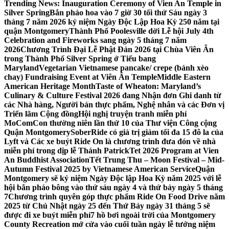
Trending News:
Inauguration Ceremony of Vien An Temple in
Silver Spring
Bắn pháo hoa vào 7 giờ 30 tối thứ Sáu ngày 3
tháng 7 năm 2026 kỷ niệm Ngày Độc Lập Hoa Kỳ 250 năm tại
quận Montgomery
Thành Phố Poolesville dời Lễ hội July 4th
Celebration and Fireworks sang ngày 5 tháng 7 năm
2026
Chương Trình Đại Lễ Phật Đản 2026 tại Chùa Viên Ân
trong Thành Phố Silver Spring ở Tiểu bang
Maryland
Vegetarian Vietnamese pancake/ crepe (bánh xèo
chay) Fundraising Event at Viên Ân Temple
Middle Eastern
American Heritage Month
Taste of Wheaton: Maryland’s
Culinary & Culture Festival 2026 đang Nhận đơn Ghi danh từ
các Nhà hàng, Người bán thực phẩm, Nghệ nhân và các Đơn vị
Triển lãm Cộng đồng
Hội nghị truyện tranh miễn phí
MoComCon thường niên lần thứ 10 của Thư viện Công cộng
Quận Montgomery
SoberRide có giá trị giảm tối đa 15 đô la của
Lyft và Các xe buýt Ride On là chương trình đưa đón về nhà
miễn phí trong dịp lễ Thánh Patrick
Tet 2026 Program at Vien
An Buddhist Association
Tết Trung Thu – Moon Festival – Mid-
Autumn Festival 2025 by Vietnamese American Service
Quận
Montgomery sẽ kỷ niệm Ngày Độc lập Hoa Kỳ năm 2025 với lễ
hội bắn pháo bông vào thứ sáu ngày 4 và thứ bảy ngày 5 tháng
7
Chương trình quyên góp thực phẩm Ride On Food Drive năm
2025 từ Chủ Nhật ngày 25 đến Thứ Bảy ngày 31 tháng 5 sẽ
được đi xe buýt miễn phí
7 hồ bơi ngoài trời của Montgomery
County Recreation mở cửa vào cuối tuần ngày lễ tưởng niệm