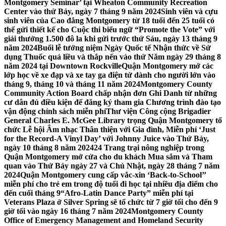
Montgomery Seminar’ tại Wheaton Community Recreation
Center vào thứ Bảy, ngày 7 tháng 9 năm 2024
Sinh viên và cựu
sinh viên của Cao đẳng Montgomery từ 18 tuổi đến 25 tuổi có
thể gửi thiết kế cho Cuộc thi biểu ngữ “Promote the Vote” với
giải thưởng 1.500 đô la khi gửi trước thứ Sáu, ngày 13 tháng 9
năm 2024
Buổi lễ tưởng niệm Ngày Quốc tế Nhận thức về Sử
dụng Thuốc quá liều và thắp nến vào thứ Năm ngày 29 tháng 8
năm 2024 tại Downtown Rockville
Quận Montgomery mở các
lớp học về xe đạp và xe tay ga điện tử dành cho người lớn vào
tháng 9, tháng 10 và tháng 11 năm 2024
Montgomery County
Community Action Board chấp nhận đơn Ghi Danh từ những
cư dân đủ điều kiện để đăng ký tham gia Chương trình đào tạo
vận động chính sách miễn phí
Thư viện Công cộng Brigadier
General Charles E. McGee Library trọng Quận Montgomery tổ
chức Lễ hội Âm nhạc Thân thiện với Gia đình, Miễn phí ‘Just
for the Record-A Vinyl Day’ với Johnny Juice vào Thứ Bảy,
ngày 10 tháng 8 năm 2024
24 Trang trại nông nghiệp trong
Quận Montgomery mở cửa cho du khách Mua sắm và Tham
quan vào Thứ Bảy ngày 27 và Chủ Nhật, ngày 28 tháng 7 năm
2024
Quận Montgomery cung cấp vắc-xin ‘Back-to-School’’
miễn phí cho trẻ em trong độ tuổi đi học tại nhiều địa điểm cho
đến cuối tháng 9
“Afro-Latin Dance Party” miễn phí tại
Veterans Plaza ở Silver Spring sẽ tổ chức từ 7 giờ tối cho đến 9
giờ tối vào ngày 16 tháng 7 năm 2024
Montgomery County
Office of Emergency Management and Homeland Security