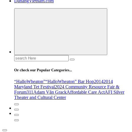
DanangVietnam.com
Search
for:
Or check our Popular Categories...
“HalloWheaton”
“HalloWheaton” Bar Hop
2014
2014
Maryland Tet Festival
2024 Community Resource Fair &
Forum
311
Adam Văn Grack
Affordable Care Act
AFI Silver
Theater and Cultural Center