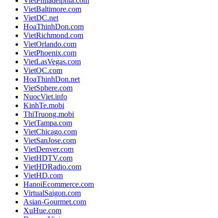
VietPhiladelphia.com
VietBaltimore.com
VietDC.net
HoaThinhDon.com
VietRichmond.com
VietOrlando.com
VietPhoenix.com
VietLasVegas.com
VietOC.com
HoaThinhDon.net
VietSphere.com
NuocViet.info
KinhTe.mobi
ThiTruong.mobi
VietTampa.com
VietChicago.com
VietSanJose.com
VietDenver.com
VietHDTV.com
VietHDRadio.com
VietHD.com
HanoiEcommerce.com
VirtualSaigon.com
Asian-Gourmet.com
XuHue.com