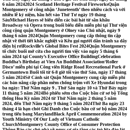
6 năm 2024
2024 Scotland Heritage Festival Fireworks
Quận
Montgomery sẽ công nhận ‘Juneteenth’ theo nhiều cách và với
nhiều lễ kỷ niệm, hầu hết vào Thứ Tư ngày 19 tháng
Sáu
Michael Hayes sẽ biểu diễn các bài hát từ sân khấu
Broadway và Opera trong buổi biểu diễn miễn phí tại Thư viện
công cộng quận Montgomery ở Olney vào Chủ nhật, ngày 9
tháng 6 năm 2024
Quận Montgomery cung cấp thông tin cập
nhật về thời tiết khắc nghiệt và Kêu gọi người dân tránh xa dây
điện bị rơi
Rockville’s Global Bites Fest 2024
Quận Montgomery
tổ chức buổi mở cửa cho người tìm việc vào ngày 5 tháng 6
năm 2024 tại County’s Executive Office Building
Celebration
Buddha’s Birthday at Vien An Buddhist Association
‘Roller
Disco’ miễn phí tại Công viên Ridge Road Recreational Park ở
Germantown Buổi tối từ 6-8 giờ tối vào thứ Sáu, ngày 17 tháng
5 năm 2024
Sở Cảnh sát Quận Montgomery cung cấp miễn phí
các bản nâng cấp phần mềm chống trộm với Xe Hyundai trong
ba ngày: Thứ Năm ngày 9 , Thứ Sáu ngày 10 và Thứ Bảy ngày
11 tháng 5 năm 2024
Bỏ phiếu sớm cho Cuộc bầu cử sơ bộ Tổng
thống Hoa Kỳ năm 2024 từ Thứ Năm ngày 2 tháng 5 năm
2024, đến Thứ Năm ngày 9 tháng 5 năm 2024
Thứ Ba ngày 23
tháng 4 là hạn chót Ghi Danh cho Cuộc bầu cử sơ bộ năm 2024
trong tiểu bang Maryland
Black April Commemoration 2024 by
Youth Ministry Of Our Lady of Vietnam Catholic
Church
Montgomery County Office of Consumer Protection
Thông Báo các chủ nhà về nguy cơ gia tăng các trò lừa đảo lát