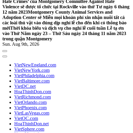
Hate Crimes’ của Montgomery Committee Against Hate
Violence sẽ được tổ chức tại Rockville vào thứ Tư ngày 6 tháng
12 năm 2023
Montgomery County Animal Services and
Adoption Center sẽ Miễn mọi khoản phí xin nhận nuôi tất cả
các loài thú vật vào đúng dịp nghỉ lễ cho đến khi có thông báo
mới
Thời khóa biểu và dịch vụ cho nghỉ lễ cuối tuần Lễ tạ ơn
vào Thứ Năm ngày 23 – Thứ Sáu ngày 24 tháng 11 năm 2023
trong quận Montgomery
Sun. Aug 9th, 2026
VietNewEngland.com
VietNewYork.com
VietPhiladelphia.com
VietBaltimore.com
VietDC.net
HoaThinhDon.com
VietRichmond.com
VietOrlando.com
VietPhoenix.com
VietLasVegas.com
VietOC.com
HoaThinhDon.net
VietSphere.com