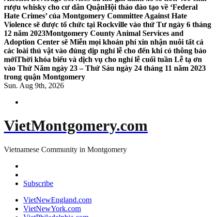
rượu whisky cho cư dân Quận
Hội thảo đào tạo về ‘Federal
Hate Crimes’ của Montgomery Committee Against Hate
Violence sẽ được tổ chức tại Rockville vào thứ Tư ngày 6 tháng
12 năm 2023
Montgomery County Animal Services and
Adoption Center sẽ Miễn mọi khoản phí xin nhận nuôi tất cả
các loài thú vật vào đúng dịp nghỉ lễ cho đến khi có thông báo
mới
Thời khóa biểu và dịch vụ cho nghỉ lễ cuối tuần Lễ tạ ơn
vào Thứ Năm ngày 23 – Thứ Sáu ngày 24 tháng 11 năm 2023
trong quận Montgomery
Sun. Aug 9th, 2026
VietMontgomery.com
Vietnamese Community in Montgomery
Subscribe
VietNewEngland.com
VietNewYork.com