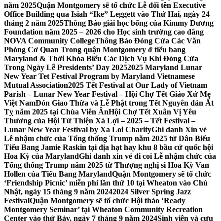
năm 2025
Quận Montgomery sẽ tổ chức Lễ đổi tên Executive
Office Building qua Isiah “Ike” Leggett vào Thứ Hai, ngày 24
tháng 2 năm 2025
Thông Báo giải học bổng của Kimmy Dương
Foundation năm 2025 – 2026 cho Học sinh trường cao đẳng
NOVA Community College
Thông Báo Đóng Cửa Các Văn
Phòng Cơ Quan Trong quận Montgomery ở tiểu bang
Maryland & Thời Khóa Biểu Các Dịch Vụ Khi Đóng Cửa
Trong Ngày Lễ Presidents’ Day 2025
2025 Maryland Lunar
New Year Tet Festival Program by Maryland Vietnamese
Mutual Association
2025 Tết Festival at Our Lady of Vietnam
Parish – Lunar New Year Festival – Hội Chợ Tết Giáo Xứ Mẹ
Việt Nam
Đón Giao Thừa và Lễ Phật trong Tết Nguyên đán Ất
Tỵ năm 2025 tại Chùa Viên Ân
Hội Chợ Tết Xuân Vị Yêu
Thương của Hội Từ Thiện Xá Lợi – 2025 – Tết Festival –
Lunar New Year Festival by Xa Loi Charity
Ghi danh Xin vé
Lễ nhậm chức của Tổng thống Trump năm 2025 từ Dân Biểu
Tiểu Bang Jamie Raskin tại địa hạt hay khu 8 bầu cử quốc hội
Hoa Kỳ của Maryland
Ghi danh xin vé đi coi Lễ nhậm chức của
Tổng thống Trump năm 2025 từ Thượng nghị sĩ Hoa Kỳ Van
Hollen của Tiểu Bang Maryland
Quận Montgomery sẽ tổ chức
‘Friendship Picnic’ miễn phí lần thứ 10 tại Wheaton vào Chủ
Nhật, ngày 15 tháng 9 năm 2024
2024 Silver Spring Jazz
Festival
Quận Montgomery sẽ tổ chức Hội thảo ‘Ready
Montgomery Seminar’ tại Wheaton Community Recreation
Center vào thứ Bảy, ngày 7 tháng 9 năm 2024
Sinh viên và cựu