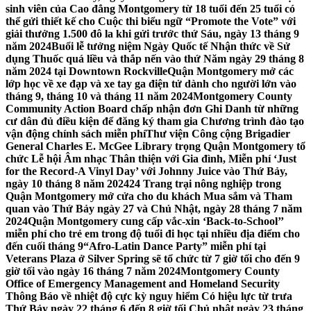
sinh viên của Cao đẳng Montgomery từ 18 tuổi đến 25 tuổi có
thể gửi thiết kế cho Cuộc thi biểu ngữ “Promote the Vote” với
giải thưởng 1.500 đô la khi gửi trước thứ Sáu, ngày 13 tháng 9
năm 2024
Buổi lễ tưởng niệm Ngày Quốc tế Nhận thức về Sử
dụng Thuốc quá liều và thắp nến vào thứ Năm ngày 29 tháng 8
năm 2024 tại Downtown Rockville
Quận Montgomery mở các
lớp học về xe đạp và xe tay ga điện tử dành cho người lớn vào
tháng 9, tháng 10 và tháng 11 năm 2024
Montgomery County
Community Action Board chấp nhận đơn Ghi Danh từ những
cư dân đủ điều kiện để đăng ký tham gia Chương trình đào tạo
vận động chính sách miễn phí
Thư viện Công cộng Brigadier
General Charles E. McGee Library trọng Quận Montgomery tổ
chức Lễ hội Âm nhạc Thân thiện với Gia đình, Miễn phí ‘Just
for the Record-A Vinyl Day’ với Johnny Juice vào Thứ Bảy,
ngày 10 tháng 8 năm 2024
24 Trang trại nông nghiệp trong
Quận Montgomery mở cửa cho du khách Mua sắm và Tham
quan vào Thứ Bảy ngày 27 và Chủ Nhật, ngày 28 tháng 7 năm
2024
Quận Montgomery cung cấp vắc-xin ‘Back-to-School’’
miễn phí cho trẻ em trong độ tuổi đi học tại nhiều địa điểm cho
đến cuối tháng 9
“Afro-Latin Dance Party” miễn phí tại
Veterans Plaza ở Silver Spring sẽ tổ chức từ 7 giờ tối cho đến 9
giờ tối vào ngày 16 tháng 7 năm 2024
Montgomery County
Office of Emergency Management and Homeland Security
Thông Báo về nhiệt độ cực kỳ nguy hiểm Có hiệu lực từ trưa
Thứ Bảy ngày 22 tháng 6 đến 8 giờ tối Chủ nhật ngày 23 tháng