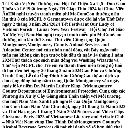
Tết Xuân Vị Yêu Thương của Hội Từ Thiện Xá Lợi –
Đón Giao
Thừa và Lễ Phật trong NgàyTết Giáp Thìn 2024 tại Chùa Viên
Ân
Hội nghị truyện tranh miễn phí MoComCon thường niên
lần thứ 8 của MCPL ở Germantown được dời lại vào Thứ Bảy,
ngày 2 tháng 3 năm 2024
2024 Tết Festival at Our Lady of
Vietnam Parish – Lunar New Year Festival – Hội Chợ Tết Giáo
Xứ Mẹ Việt Nam
Hội nghị truyện tranh miễn phí MoComCon
thường niên lần thứ 8 của Thư viện Công cộng Quận
Montgomery
Montgomery County Animal Services and
Adoption Center mở cửa nhận nuôi động vật Bảy ngày một
tuần mà không cần hẹn trước bắt đầu từ ngày 14 tháng 1 năm
2024
Thử thách đọc sách mùa đông với Washing Wizards và
Thư viện MCPL cho Trẻ em và thanh thiếu niên trong độ tuổi
đi học đến hết ngày 20 tháng 3 năm 2024
Cáo Phó và Chương
Trình Tang Lễ của Ông Đinh Văn Cương
Các dự án dịch vụ
cho cộng đồng hàng năm trong Quận Montgomery vào ngày
ngày lễ kỷ niệm Dr. Martin Luther King, Jr
Montgomery
County Department of Environmental Protection Cung cấp các
Phương án Xử lý Cây Giáng sinh Thân thiện với Môi trường
cho một Năm Mới Xanh
Lịch nghỉ lễ của Quận Montgomery
cho Cuối tuần Năm Mới Chủ nhật, ngày 31 tháng 12 Năm 2023
và Thứ Hai, ngày 1 tháng 1 Năm 2024
Pictures and Video Clips
Christmas Party 2023 of Vietnamese Literary and Artistic Club
– Nhà Việt Nam vùng Hoa Thịnh Đốn
Montgomery County’s
Alcohol Beverage Services đã mở ghi danh xổ số hơn 400 chai