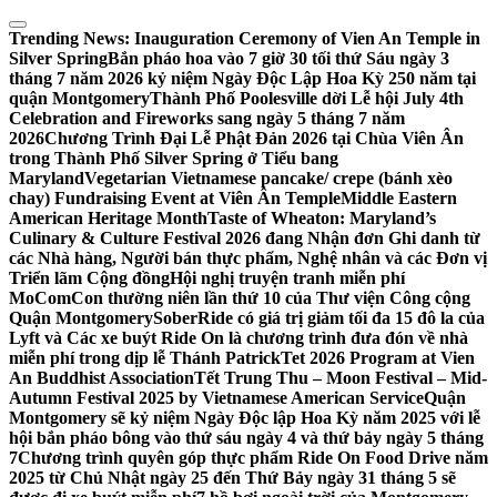
Skip
to
Trending News:
Inauguration Ceremony of Vien An Temple in
content
Silver Spring
Bắn pháo hoa vào 7 giờ 30 tối thứ Sáu ngày 3
tháng 7 năm 2026 kỷ niệm Ngày Độc Lập Hoa Kỳ 250 năm tại
quận Montgomery
Thành Phố Poolesville dời Lễ hội July 4th
Celebration and Fireworks sang ngày 5 tháng 7 năm
2026
Chương Trình Đại Lễ Phật Đản 2026 tại Chùa Viên Ân
trong Thành Phố Silver Spring ở Tiểu bang
Maryland
Vegetarian Vietnamese pancake/ crepe (bánh xèo
chay) Fundraising Event at Viên Ân Temple
Middle Eastern
American Heritage Month
Taste of Wheaton: Maryland’s
Culinary & Culture Festival 2026 đang Nhận đơn Ghi danh từ
các Nhà hàng, Người bán thực phẩm, Nghệ nhân và các Đơn vị
Triển lãm Cộng đồng
Hội nghị truyện tranh miễn phí
MoComCon thường niên lần thứ 10 của Thư viện Công cộng
Quận Montgomery
SoberRide có giá trị giảm tối đa 15 đô la của
Lyft và Các xe buýt Ride On là chương trình đưa đón về nhà
miễn phí trong dịp lễ Thánh Patrick
Tet 2026 Program at Vien
An Buddhist Association
Tết Trung Thu – Moon Festival – Mid-
Autumn Festival 2025 by Vietnamese American Service
Quận
Montgomery sẽ kỷ niệm Ngày Độc lập Hoa Kỳ năm 2025 với lễ
hội bắn pháo bông vào thứ sáu ngày 4 và thứ bảy ngày 5 tháng
7
Chương trình quyên góp thực phẩm Ride On Food Drive năm
2025 từ Chủ Nhật ngày 25 đến Thứ Bảy ngày 31 tháng 5 sẽ