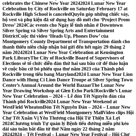
celebrates the Chinese New Year 2024
2024 Lunar New Year
Celebration by City of Rockville on Saturday February 17 at
Rockville High School is canceled
Quyên góp những chiếc váy,
bộ vest và phụ kiện đã sử dụng hay đồ mới cho ‘Project Prom
Dress’ 2024
Các events cho Ngày lễ tình nhân ở Downtown
Silver Spring và Silver Spring Arts and Entertainment
District
Cuộc thi video ‘Heads Up, Phones Dow’ của
Montgomery County Department of Transportation dành cho
thanh thiếu niên chấp nhận bài gửi đến hết ngày 29 tháng 2
năm 2024
2024 Lunar New Year Celebration at Kensington
Park Library
The City of Rockville Board of Supervisors of
Elections sẽ tổ chức diễn đàn thứ hai sau bầu cử để thảo luận
về cuộc bầu cử bỏ phiếu qua thư năm 2023 của Thành phố
Rockville trong tiểu bang Maryland
2024 Lunar New Year Lion
Dance with Hung Ci Lion Dance Troupe at Silver Spring Town
Center’s Annual Around the World Bazaar
The Lunar New
Year Drawing Workshop at Glen Echo Park!
Rockville’s Lunar
New Year Celebration – 2024 – Lễ đón Tết Nguyên đán của
Thành phố Rockville
2024 Lunar New Year Weekend at
WestField Wheaton
Đón Tết Nguyên Đán – 2024 – Lunar New
Year Celebration at WestField Montgomery Mall
Video clips Hội
Chợ Tết Xuân Vị Yêu Thương của Hội Từ Thiện Xá Lợi
2024
Chương trình Tự quản lý Bệnh tiểu đường miễn phí kéo
dài sáu tuần bắt đầu từ thứ Năm ngày 22 tháng 2 năm
2024
2024 – Tết Festival – Lunar New Year Festival – Hội Chợ