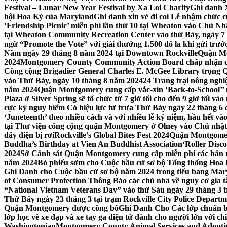
Festival – Lunar New Year Festival by Xa Loi Charity
Ghi danh 
hội Hoa Kỳ của Maryland
Ghi danh xin vé đi coi Lễ nhậm chức
‘Friendship Picnic’ miễn phí lần thứ 10 tại Wheaton vào Chủ Nh
tại Wheaton Community Recreation Center vào thứ Bảy, ngày 7
ngữ “Promote the Vote” với giải thưởng 1.500 đô la khi gửi trư
Năm ngày 29 tháng 8 năm 2024 tại Downtown Rockville
Quận Mon
2024
Montgomery County Community Action Board chấp nhận đơn
Công cộng Brigadier General Charles E. McGee Library trọng Q
vào Thứ Bảy, ngày 10 tháng 8 năm 2024
24 Trang trại nông ngh
năm 2024
Quận Montgomery cung cấp vắc-xin ‘Back-to-School’’ mi
Plaza ở Silver Spring sẽ tổ chức từ 7 giờ tối cho đến 9 giờ tối v
cực kỳ nguy hiểm Có hiệu lực từ trưa Thứ Bảy ngày 22 tháng 6 
‘Juneteenth’ theo nhiều cách và với nhiều lễ kỷ niệm, hầu hết 
tại Thư viện công cộng quận Montgomery ở Olney vào Chủ nhật
dây điện bị rơi
Rockville’s Global Bites Fest 2024
Quận Montgomery
Buddha’s Birthday at Vien An Buddhist Association
‘Roller Disc
2024
Sở Cảnh sát Quận Montgomery cung cấp miễn phí các bản 
năm 2024
Bỏ phiếu sớm cho Cuộc bầu cử sơ bộ Tổng thống Hoa
Ghi Danh cho Cuộc bầu cử sơ bộ năm 2024 trong tiểu bang Mar
of Consumer Protection Thông Báo các chủ nhà về nguy cơ gia tăn
“National Vietnam Veterans Day” vào thứ Sáu ngày 29 tháng 3
Thứ Bảy ngày 23 tháng 3 tại trạm Rockville City Police Departme
Quận Montgomery được công bố
Ghi Danh Cho Các lớp chuẩn bị
lớp học về xe đạp và xe tay ga điện tử dành cho người lớn với ch
Washingtonian
Montgomery County Animal Services and Adoptio