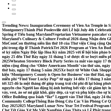
Trending News:
Inauguration Ceremony of Vien An Temple in Si
Montgomery
Thành Phố Poolesville dời Lễ hội July 4th Celebra
Spring ở Tiểu bang Maryland
Vegetarian Vietnamese pancake/ c
Maryland’s Culinary & Culture Festival 2026 đang Nhận đơn G
MoComCon thường niên lần thứ 10 của Thư viện Công cộng Q
phí trong dịp lễ Thánh Patrick
Tet 2026 Program at Vien An Budd
sẽ kỷ niệm Ngày Độc lập Hoa Kỳ năm 2025 với lễ hội bắn pháo b
ngày 25 đến Thứ Bảy ngày 31 tháng 5 sẽ được đi xe buýt miễn p
2025
Wheaton Streetery Block Party Series ra mắt vào ngày 17 thá
niệm cộng đồng cho ‘Older Americans Month’ vào thứ sáu, ngày 
thứ bảy, ngày 17 tháng 5 năm 2025
Xe buýt từ White Oak Shopp
kiện ‘Montgomery County is Open for Business’ vào thứ Hai, ngà
miễn phí “Find Your Lucky Pup” từ ngày 14 đến 17 tháng 3 nă
tới 325 đô la một tháng để giúp trang trải chi phí đi lại bằng ph
nguyên cho Người lao động bị ảnh hưởng bởi việc cắt giảm lực
váy, vest, áo sơ mi giặt khô, giày dép, cà vạt và phụ kiện cho s
Office Building qua Isiah “Ike” Leggett vào Thứ Hai, ngày 24 t
Community College
Thông Báo Đóng Cửa Các Văn Phòng Cơ Qua
Day 2025
2025 Maryland Lunar New Year Tet Festival Program 
Chợ Tết Giáo Xứ Mẹ Việt Nam
Đón Giao Thừa và Lễ Phật trong