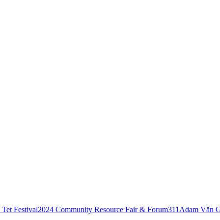
Tet Festival
2024 Community Resource Fair & Forum
311
Adam Văn G