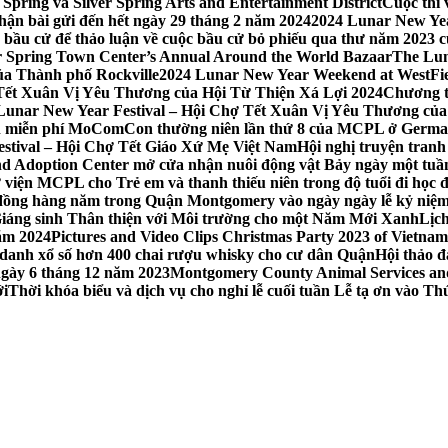
Spring và Silver Spring Arts and Entertainment District
Cuộc thi
hận bài gửi đến hết ngày 29 tháng 2 năm 2024
2024 Lunar New Yea
sau bầu cử để thảo luận về cuộc bầu cử bỏ phiếu qua thư năm 2023
r Spring Town Center’s Annual Around the World Bazaar
The Lun
ủa Thành phố Rockville
2024 Lunar New Year Weekend at WestFi
 Tết Xuân Vị Yêu Thương của Hội Từ Thiện Xá Lợi 2024
Chương tr
– Lunar New Year Festival – Hội Chợ Tết Xuân Vị Yêu Thương củ
nh miễn phí MoComCon thường niên lần thứ 8 của MCPL ở German
Festival – Hội Chợ Tết Giáo Xứ Mẹ Việt Nam
Hội nghị truyện tran
d Adoption Center mở cửa nhận nuôi động vật Bảy ngày một tuần
iện MCPL cho Trẻ em và thanh thiếu niên trong độ tuổi đi học đ
đồng hàng năm trong Quận Montgomery vào ngày ngày lễ kỷ niệm
Giáng sinh Thân thiện với Môi trường cho một Năm Mới Xanh
Lịc
ăm 2024
Pictures and Video Clips Christmas Party 2023 of Vietna
 danh xổ số hơn 400 chai rượu whisky cho cư dân Quận
Hội thảo 
 ngày 6 tháng 12 năm 2023
Montgomery County Animal Services and 
ới
Thời khóa biểu và dịch vụ cho nghỉ lễ cuối tuần Lễ tạ ơn vào 