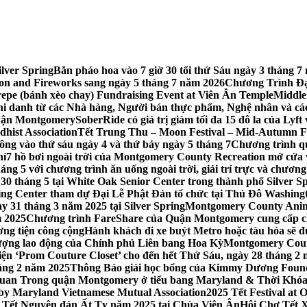
lver Spring
Bắn pháo hoa vào 7 giờ 30 tối thứ Sáu ngày 3 tháng
tion and Fireworks sang ngày 5 tháng 7 năm 2026
Chương Trình Đại
repe (bánh xèo chay) Fundraising Event at Viên Ân Temple
Middle
hi danh từ các Nhà hàng, Người bán thực phẩm, Nghệ nhân và cá
uận Montgomery
SoberRide có giá trị giảm tối đa 15 đô la của Ly
hist Association
Tết Trung Thu – Moon Festival – Mid-Autumn Fe
ông vào thứ sáu ngày 4 và thứ bảy ngày 5 tháng 7
Chương trình q
hí
7 hồ bơi ngoài trời của Montgomery County Recreation mở cửa 
ng 5 với chương trình ăn uống ngoài trời, giải trí trực và chương
30 tháng 5 tại White Oak Senior Center trong thành phố Silver S
ing Center tham dự Đại Lễ Phật Đản tổ chức tại Thủ Đô Washin
y 31 tháng 3 năm 2025 tại Silver Spring
Montgomery County Anima
m 2025
Chương trình FareShare của Quận Montgomery cung cấp ch
ương tiện công cộng
Hành khách đi xe buýt Metro hoặc tàu hỏa sẽ đ
 lượng lao động của Chính phủ Liên bang Hoa Kỳ
Montgomery Count
ự kiện ‘Prom Couture Closet’ cho đến hết Thứ Sáu, ngày 28 tháng 2
háng 2 năm 2025
Thông Báo giải học bổng của Kimmy Dương Found
n Trong quận Montgomery ở tiểu bang Maryland & Thời Khóa B
by Maryland Vietnamese Mutual Association
2025 Tết Festival at
 Tết Nguyên đán Ất Tỵ năm 2025 tại Chùa Viên Ân
Hội Chợ Tết X