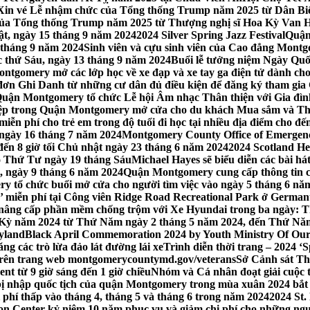
Xin vé Lễ nhậm chức của Tổng thống Trump năm 2025 từ Dân Biểu
 của Tổng thống Trump năm 2025 từ Thượng nghị sĩ Hoa Kỳ Van 
ật, ngày 15 tháng 9 năm 2024
2024 Silver Spring Jazz Festival
Quận
 tháng 9 năm 2024
Sinh viên và cựu sinh viên của Cao đẳng Montgom
ớc thứ Sáu, ngày 13 tháng 9 năm 2024
Buổi lễ tưởng niệm Ngày Quố
tgomery mở các lớp học về xe đạp và xe tay ga điện tử dành cho
 Ghi Danh từ những cư dân đủ điều kiện để đăng ký tham gia C
uận Montgomery tổ chức Lễ hội Âm nhạc Thân thiện với Gia đình,
iệp trong Quận Montgomery mở cửa cho du khách Mua sắm và Th
ễn phí cho trẻ em trong độ tuổi đi học tại nhiều địa điểm cho đến
ào ngày 16 tháng 7 năm 2024
Montgomery County Office of Emergen
đến 8 giờ tối Chủ nhật ngày 23 tháng 6 năm 2024
2024 Scotland He
vào Thứ Tư ngày 19 tháng Sáu
Michael Hayes sẽ biểu diễn các bài h
, ngày 9 tháng 6 năm 2024
Quận Montgomery cung cấp thông tin cập
 tổ chức buổi mở cửa cho người tìm việc vào ngày 5 tháng 6 năm 
o’ miễn phí tại Công viên Ridge Road Recreational Park ở Germant
nâng cấp phần mềm chống trộm với Xe Hyundai trong ba ngày: T
 Kỳ năm 2024 từ Thứ Năm ngày 2 tháng 5 năm 2024, đến Thứ Nă
yland
Black April Commemoration 2024 by Youth Ministry Of Our
g các trò lừa đảo lát đường lái xe
Trình diễn thời trang – 2024 ‘
 trên trang web montgomerycountymd.gov/veterans
Sở Cảnh sát Th
nt từ 9 giờ sáng đến 1 giờ chiều
Nhóm và Cá nhân đoạt giải cuộc 
 nhập quốc tịch của quận Montgomery trong mùa xuân 2024 bắt đầ
i phí thấp vào tháng 4, tháng 5 và tháng 6 trong năm 2024
2024 St.
n Center kỷ niệm 10 năm phục vụ và giảm chi phí cho những ngư