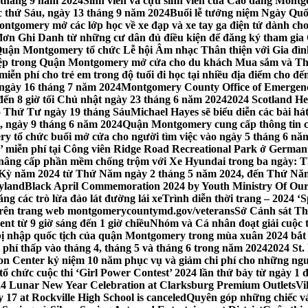
 tháng 9 năm 2024
Sinh viên và cựu sinh viên của Cao đẳng Montgom
ớc thứ Sáu, ngày 13 tháng 9 năm 2024
Buổi lễ tưởng niệm Ngày Quố
tgomery mở các lớp học về xe đạp và xe tay ga điện tử dành cho
 Ghi Danh từ những cư dân đủ điều kiện để đăng ký tham gia C
uận Montgomery tổ chức Lễ hội Âm nhạc Thân thiện với Gia đình,
iệp trong Quận Montgomery mở cửa cho du khách Mua sắm và Th
ễn phí cho trẻ em trong độ tuổi đi học tại nhiều địa điểm cho đến
ào ngày 16 tháng 7 năm 2024
Montgomery County Office of Emergen
đến 8 giờ tối Chủ nhật ngày 23 tháng 6 năm 2024
2024 Scotland He
vào Thứ Tư ngày 19 tháng Sáu
Michael Hayes sẽ biểu diễn các bài h
, ngày 9 tháng 6 năm 2024
Quận Montgomery cung cấp thông tin cập
 tổ chức buổi mở cửa cho người tìm việc vào ngày 5 tháng 6 năm 
o’ miễn phí tại Công viên Ridge Road Recreational Park ở Germant
nâng cấp phần mềm chống trộm với Xe Hyundai trong ba ngày: T
 Kỳ năm 2024 từ Thứ Năm ngày 2 tháng 5 năm 2024, đến Thứ Nă
yland
Black April Commemoration 2024 by Youth Ministry Of Our
g các trò lừa đảo lát đường lái xe
Trình diễn thời trang – 2024 ‘
 trên trang web montgomerycountymd.gov/veterans
Sở Cảnh sát Th
nt từ 9 giờ sáng đến 1 giờ chiều
Nhóm và Cá nhân đoạt giải cuộc 
 nhập quốc tịch của quận Montgomery trong mùa xuân 2024 bắt đầ
i phí thấp vào tháng 4, tháng 5 và tháng 6 trong năm 2024
2024 St.
n Center kỷ niệm 10 năm phục vụ và giảm chi phí cho những ngư
 chức cuộc thi ‘Girl Power Contest’ 2024 lần thứ bảy từ ngày 1 
4 Lunar New Year Celebration at Clarksburg Premium Outlets
Vi
17 at Rockville High School is canceled
Quyên góp những chiếc vá