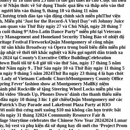
ery từ 18 tuổi đến 25 tuổi có thể gửi thiết kế cho Cuộc thi biểu
c tế Nhận thức về Sử dụng Thuốc quá liều và thắp nến vào thứ
 người lớn vào tháng 9, tháng 10 và tháng 11 năm
hương trình đào tạo vận động chính sách miễn phí
Thư viện
 Miễn phí ‘Just for the Record-A Vinyl Day’ với Johnny Juice
am quan vào Thứ Bảy ngày 27 và Chủ Nhật, ngày 28 tháng 7
 cuối tháng 9
“Afro-Latin Dance Party” miễn phí tại Veterans
cy Management and Homeland Security Thông Báo về nhiệt độ
ritage Festival Fireworks
Quận Montgomery sẽ công nhận
át từ sân khấu Broadway và Opera trong buổi biểu diễn miễn phí
 nhật về thời tiết khắc nghiệt và Kêu gọi người dân tránh xa
2024 tại County’s Executive Office Building
Celebration
own Buổi tối từ 6-8 giờ tối vào thứ Sáu, ngày 17 tháng 5 năm
hứ Năm ngày 9 , Thứ Sáu ngày 10 và Thứ Bảy ngày 11 tháng 5
m ngày 9 tháng 5 năm 2024
Thứ Ba ngày 23 tháng 4 là hạn chót
 Lady of Vietnam Catholic Church
Montgomery County Office
Spring Fever’ fashion show at Montgomery Mall
Kỷ niệm
ành phố Rockville sẽ tặng Steering Wheel Locks miễn phí vào
thi video ‘Heads Up, Phones Down’ dành cho thanh thiếu niên
u ngày 10 tháng 3 lúc 1 giờ chiều
Quận Montgomery mở các
 Patrick’s Day Parade and Lakefront Plaza Party at RIO
ời nuôi thú cưng mới xuống $10 mà không cần hẹn trước bắt
đến ngày 31 tháng 3
2024 Community Resource Fair &
llage Storytime celebrates the Chinese New Year 2024
2024 Lunar
y, bộ vest và phụ kiện đã sử dụng hay đồ mới cho ‘Project Prom