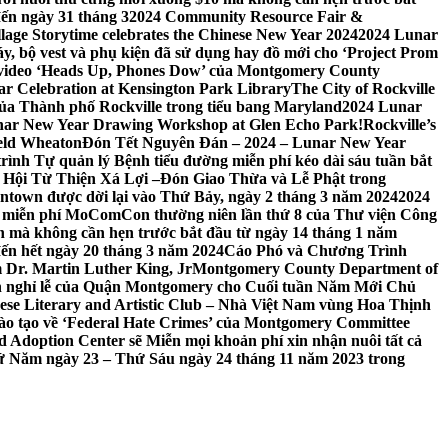
đến ngày 31 tháng 3
2024 Community Resource Fair &
llage Storytime celebrates the Chinese New Year 2024
2024 Lunar
y, bộ vest và phụ kiện đã sử dụng hay đồ mới cho ‘Project Prom
 video ‘Heads Up, Phones Dow’ của Montgomery County
r Celebration at Kensington Park Library
The City of Rockville
 của Thành phố Rockville trong tiểu bang Maryland
2024 Lunar
ar New Year Drawing Workshop at Glen Echo Park!
Rockville’s
eld Wheaton
Đón Tết Nguyên Đán – 2024 – Lunar New Year
ình Tự quản lý Bệnh tiểu đường miễn phí kéo dài sáu tuần bắt
a Hội Từ Thiện Xá Lợi –
Đón Giao Thừa và Lễ Phật trong
town được dời lại vào Thứ Bảy, ngày 2 tháng 3 năm 2024
2024
h miễn phí MoComCon thường niên lần thứ 8 của Thư viện Công
 mà không cần hẹn trước bắt đầu từ ngày 14 tháng 1 năm
ến hết ngày 20 tháng 3 năm 2024
Cáo Phó và Chương Trình
 Dr. Martin Luther King, Jr
Montgomery County Department of
h nghỉ lễ của Quận Montgomery cho Cuối tuần Năm Mới Chủ
mese Literary and Artistic Club – Nhà Việt Nam vùng Hoa Thịnh
đào tạo về ‘Federal Hate Crimes’ của Montgomery Committee
Adoption Center sẽ Miễn mọi khoản phí xin nhận nuôi tất cả
Thứ Năm ngày 23 – Thứ Sáu ngày 24 tháng 11 năm 2023 trong