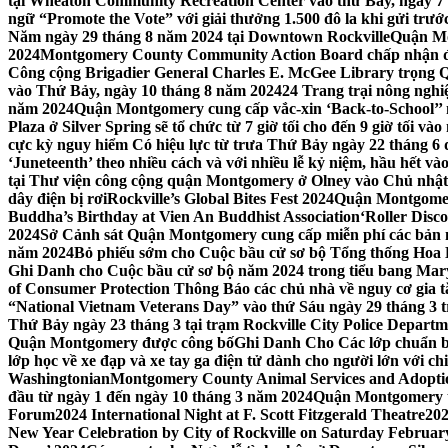
tại Wheaton Community Recreation Center vào thứ Bảy, ngày 7
ngữ “Promote the Vote” với giải thưởng 1.500 đô la khi gửi trư
Năm ngày 29 tháng 8 năm 2024 tại Downtown Rockville
Quận Mon
2024
Montgomery County Community Action Board chấp nhận đơn
Công cộng Brigadier General Charles E. McGee Library trọng Q
vào Thứ Bảy, ngày 10 tháng 8 năm 2024
24 Trang trại nông ngh
năm 2024
Quận Montgomery cung cấp vắc-xin ‘Back-to-School’’ mi
Plaza ở Silver Spring sẽ tổ chức từ 7 giờ tối cho đến 9 giờ tối v
cực kỳ nguy hiểm Có hiệu lực từ trưa Thứ Bảy ngày 22 tháng 6 
‘Juneteenth’ theo nhiều cách và với nhiều lễ kỷ niệm, hầu hết 
tại Thư viện công cộng quận Montgomery ở Olney vào Chủ nhật
dây điện bị rơi
Rockville’s Global Bites Fest 2024
Quận Montgomery
Buddha’s Birthday at Vien An Buddhist Association
‘Roller Disc
2024
Sở Cảnh sát Quận Montgomery cung cấp miễn phí các bản 
năm 2024
Bỏ phiếu sớm cho Cuộc bầu cử sơ bộ Tổng thống Hoa
Ghi Danh cho Cuộc bầu cử sơ bộ năm 2024 trong tiểu bang Mar
of Consumer Protection Thông Báo các chủ nhà về nguy cơ gia tăn
“National Vietnam Veterans Day” vào thứ Sáu ngày 29 tháng 3
Thứ Bảy ngày 23 tháng 3 tại trạm Rockville City Police Departme
Quận Montgomery được công bố
Ghi Danh Cho Các lớp chuẩn bị
lớp học về xe đạp và xe tay ga điện tử dành cho người lớn với ch
Washingtonian
Montgomery County Animal Services and Adoptio
đầu từ ngày 1 đến ngày 10 tháng 3 năm 2024
Quận Montgomery tổ
Forum
2024 International Night at F. Scott Fitzgerald Theatre
202
New Year Celebration by City of Rockville on Saturday February 