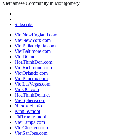
Vietnamese Community in Montgomery
Subscribe
VietNewEngland.com
VietNewYork.com
VietPhiladelphia.com
VietBaltimore.com
VietDC.net
HoaThinhDon.com
VietRichmond.com
VietOrlando.com
VietPhoenix.com
VietLasVegas.com
VietOC.com
HoaThinhDon.net
VietSphere.com
NuocViet.info
KinhTe.mobi
ThiTruong.mobi
VietTampa.com
VietChicago.com
VietSanJose.com