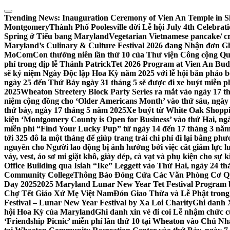
Skip
to
Trending News:
Inauguration Ceremony of Vien An Temple in Si
content
Montgomery
Thành Phố Poolesville dời Lễ hội July 4th Celebra
Spring ở Tiểu bang Maryland
Vegetarian Vietnamese pancake/ c
Maryland’s Culinary & Culture Festival 2026 đang Nhận đơn G
MoComCon thường niên lần thứ 10 của Thư viện Công cộng Q
phí trong dịp lễ Thánh Patrick
Tet 2026 Program at Vien An Budd
sẽ kỷ niệm Ngày Độc lập Hoa Kỳ năm 2025 với lễ hội bắn pháo b
ngày 25 đến Thứ Bảy ngày 31 tháng 5 sẽ được đi xe buýt miễn p
2025
Wheaton Streetery Block Party Series ra mắt vào ngày 17 thá
niệm cộng đồng cho ‘Older Americans Month’ vào thứ sáu, ngày 
thứ bảy, ngày 17 tháng 5 năm 2025
Xe buýt từ White Oak Shopp
kiện ‘Montgomery County is Open for Business’ vào thứ Hai, ngà
miễn phí “Find Your Lucky Pup” từ ngày 14 đến 17 tháng 3 nă
tới 325 đô la một tháng để giúp trang trải chi phí đi lại bằng ph
nguyên cho Người lao động bị ảnh hưởng bởi việc cắt giảm lực
váy, vest, áo sơ mi giặt khô, giày dép, cà vạt và phụ kiện cho s
Office Building qua Isiah “Ike” Leggett vào Thứ Hai, ngày 24 t
Community College
Thông Báo Đóng Cửa Các Văn Phòng Cơ Qua
Day 2025
2025 Maryland Lunar New Year Tet Festival Program 
Chợ Tết Giáo Xứ Mẹ Việt Nam
Đón Giao Thừa và Lễ Phật trong
Festival – Lunar New Year Festival by Xa Loi Charity
Ghi danh 
hội Hoa Kỳ của Maryland
Ghi danh xin vé đi coi Lễ nhậm chức
‘Friendship Picnic’ miễn phí lần thứ 10 tại Wheaton vào Chủ Nh