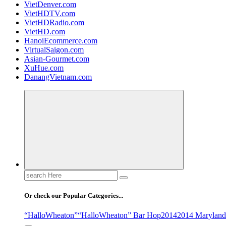
VietDenver.com
VietHDTV.com
VietHDRadio.com
VietHD.com
HanoiEcommerce.com
VirtualSaigon.com
Asian-Gourmet.com
XuHue.com
DanangVietnam.com
Search
for:
Or check our Popular Categories...
“HalloWheaton”
“HalloWheaton” Bar Hop
2014
2014 Maryland 