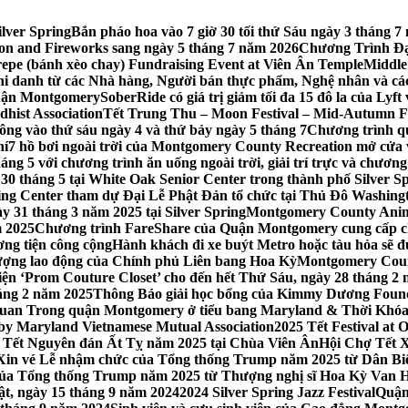
lver Spring
Bắn pháo hoa vào 7 giờ 30 tối thứ Sáu ngày 3 tháng
tion and Fireworks sang ngày 5 tháng 7 năm 2026
Chương Trình Đại
repe (bánh xèo chay) Fundraising Event at Viên Ân Temple
Middle
hi danh từ các Nhà hàng, Người bán thực phẩm, Nghệ nhân và cá
uận Montgomery
SoberRide có giá trị giảm tối đa 15 đô la của Ly
hist Association
Tết Trung Thu – Moon Festival – Mid-Autumn Fe
ông vào thứ sáu ngày 4 và thứ bảy ngày 5 tháng 7
Chương trình q
hí
7 hồ bơi ngoài trời của Montgomery County Recreation mở cửa 
ng 5 với chương trình ăn uống ngoài trời, giải trí trực và chương
30 tháng 5 tại White Oak Senior Center trong thành phố Silver S
ing Center tham dự Đại Lễ Phật Đản tổ chức tại Thủ Đô Washin
y 31 tháng 3 năm 2025 tại Silver Spring
Montgomery County Anima
m 2025
Chương trình FareShare của Quận Montgomery cung cấp ch
ương tiện công cộng
Hành khách đi xe buýt Metro hoặc tàu hỏa sẽ đ
 lượng lao động của Chính phủ Liên bang Hoa Kỳ
Montgomery Count
ự kiện ‘Prom Couture Closet’ cho đến hết Thứ Sáu, ngày 28 tháng 2
háng 2 năm 2025
Thông Báo giải học bổng của Kimmy Dương Found
n Trong quận Montgomery ở tiểu bang Maryland & Thời Khóa B
by Maryland Vietnamese Mutual Association
2025 Tết Festival at
 Tết Nguyên đán Ất Tỵ năm 2025 tại Chùa Viên Ân
Hội Chợ Tết X
Xin vé Lễ nhậm chức của Tổng thống Trump năm 2025 từ Dân Biểu
 của Tổng thống Trump năm 2025 từ Thượng nghị sĩ Hoa Kỳ Van 
ật, ngày 15 tháng 9 năm 2024
2024 Silver Spring Jazz Festival
Quận