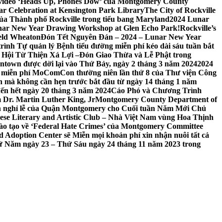
 video ‘Heads Up, Phones Dow’ của Montgomery County
r Celebration at Kensington Park Library
The City of Rockville
 của Thành phố Rockville trong tiểu bang Maryland
2024 Lunar
ar New Year Drawing Workshop at Glen Echo Park!
Rockville’s
eld Wheaton
Đón Tết Nguyên Đán – 2024 – Lunar New Year
ình Tự quản lý Bệnh tiểu đường miễn phí kéo dài sáu tuần bắt
a Hội Từ Thiện Xá Lợi –
Đón Giao Thừa và Lễ Phật trong
town được dời lại vào Thứ Bảy, ngày 2 tháng 3 năm 2024
2024
h miễn phí MoComCon thường niên lần thứ 8 của Thư viện Công
 mà không cần hẹn trước bắt đầu từ ngày 14 tháng 1 năm
ến hết ngày 20 tháng 3 năm 2024
Cáo Phó và Chương Trình
 Dr. Martin Luther King, Jr
Montgomery County Department of
h nghỉ lễ của Quận Montgomery cho Cuối tuần Năm Mới Chủ
mese Literary and Artistic Club – Nhà Việt Nam vùng Hoa Thịnh
đào tạo về ‘Federal Hate Crimes’ của Montgomery Committee
Adoption Center sẽ Miễn mọi khoản phí xin nhận nuôi tất cả
Thứ Năm ngày 23 – Thứ Sáu ngày 24 tháng 11 năm 2023 trong