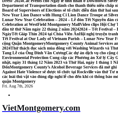
Dress’ 2024
Các events cho Ngày lễ tình nhân ở Downtown Silver 
Department of Transportation dành cho thanh thiếu niên chấp n
Board of Supervisors of Elections sẽ tổ chức diễn đàn thứ hai 
New Year Lion Dance with Hung Ci Lion Dance Troupe at Silve
Lunar New Year Celebration – 2024 – Lễ đón Tết Nguyên đán c
Celebration at WestField Montgomery Mall
Video clips Hội Chợ
đầu từ thứ Năm ngày 22 tháng 2 năm 2024
2024 – Tết Festival 
NgàyTết Giáp Thìn 2024 tại Chùa Viên Ân
Hội nghị truyện tra
Tết Festival at Our Lady of Vietnam Parish – Lunar New Year 
cộng Quận Montgomery
Montgomery County Animal Services an
2024
Thử thách đọc sách mùa đông với Washing Wizards và Thư v
Tang Lễ của Ông Đinh Văn Cương
Các dự án dịch vụ cho cộng 
Environmental Protection Cung cấp các Phương án Xử lý Cây 
nhật, ngày 31 tháng 12 Năm 2023 và Thứ Hai, ngày 1 tháng 1 N
Đốn
Montgomery County’s Alcohol Beverage Services đã mở ghi
Against Hate Violence sẽ được tổ chức tại Rockville vào thứ Tư
các loài thú vật vào đúng dịp nghỉ lễ cho đến khi có thông báo m
quận Montgomery
Fri. Aug 7th, 2026
VietMontgomery.com