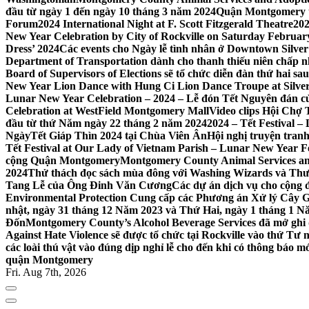
đầu từ ngày 1 đến ngày 10 tháng 3 năm 2024
Quận Montgomery tổ
Forum
2024 International Night at F. Scott Fitzgerald Theatre
202
New Year Celebration by City of Rockville on Saturday February 
Dress’ 2024
Các events cho Ngày lễ tình nhân ở Downtown Silver 
Department of Transportation dành cho thanh thiếu niên chấp n
Board of Supervisors of Elections sẽ tổ chức diễn đàn thứ hai 
New Year Lion Dance with Hung Ci Lion Dance Troupe at Silve
Lunar New Year Celebration – 2024 – Lễ đón Tết Nguyên đán c
Celebration at WestField Montgomery Mall
Video clips Hội Chợ
đầu từ thứ Năm ngày 22 tháng 2 năm 2024
2024 – Tết Festival 
NgàyTết Giáp Thìn 2024 tại Chùa Viên Ân
Hội nghị truyện tra
Tết Festival at Our Lady of Vietnam Parish – Lunar New Year 
cộng Quận Montgomery
Montgomery County Animal Services an
2024
Thử thách đọc sách mùa đông với Washing Wizards và Thư v
Tang Lễ của Ông Đinh Văn Cương
Các dự án dịch vụ cho cộng 
Environmental Protection Cung cấp các Phương án Xử lý Cây 
nhật, ngày 31 tháng 12 Năm 2023 và Thứ Hai, ngày 1 tháng 1 N
Đốn
Montgomery County’s Alcohol Beverage Services đã mở ghi
Against Hate Violence sẽ được tổ chức tại Rockville vào thứ Tư
các loài thú vật vào đúng dịp nghỉ lễ cho đến khi có thông báo m
quận Montgomery
Fri. Aug 7th, 2026