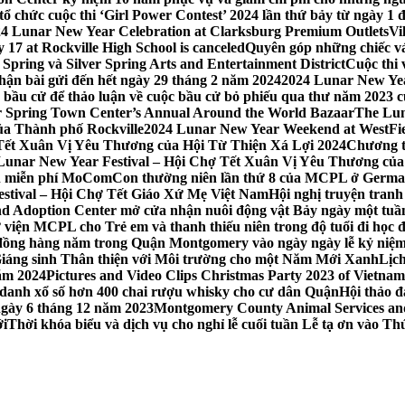
 chức cuộc thi ‘Girl Power Contest’ 2024 lần thứ bảy từ ngày 1 
4 Lunar New Year Celebration at Clarksburg Premium Outlets
Vi
17 at Rockville High School is canceled
Quyên góp những chiếc vá
Spring và Silver Spring Arts and Entertainment District
Cuộc thi
hận bài gửi đến hết ngày 29 tháng 2 năm 2024
2024 Lunar New Yea
sau bầu cử để thảo luận về cuộc bầu cử bỏ phiếu qua thư năm 2023
r Spring Town Center’s Annual Around the World Bazaar
The Lun
ủa Thành phố Rockville
2024 Lunar New Year Weekend at WestFi
 Tết Xuân Vị Yêu Thương của Hội Từ Thiện Xá Lợi 2024
Chương tr
– Lunar New Year Festival – Hội Chợ Tết Xuân Vị Yêu Thương củ
nh miễn phí MoComCon thường niên lần thứ 8 của MCPL ở German
Festival – Hội Chợ Tết Giáo Xứ Mẹ Việt Nam
Hội nghị truyện tran
d Adoption Center mở cửa nhận nuôi động vật Bảy ngày một tuần
iện MCPL cho Trẻ em và thanh thiếu niên trong độ tuổi đi học đ
đồng hàng năm trong Quận Montgomery vào ngày ngày lễ kỷ niệm
Giáng sinh Thân thiện với Môi trường cho một Năm Mới Xanh
Lịc
ăm 2024
Pictures and Video Clips Christmas Party 2023 of Vietna
 danh xổ số hơn 400 chai rượu whisky cho cư dân Quận
Hội thảo 
 ngày 6 tháng 12 năm 2023
Montgomery County Animal Services and 
ới
Thời khóa biểu và dịch vụ cho nghỉ lễ cuối tuần Lễ tạ ơn vào 