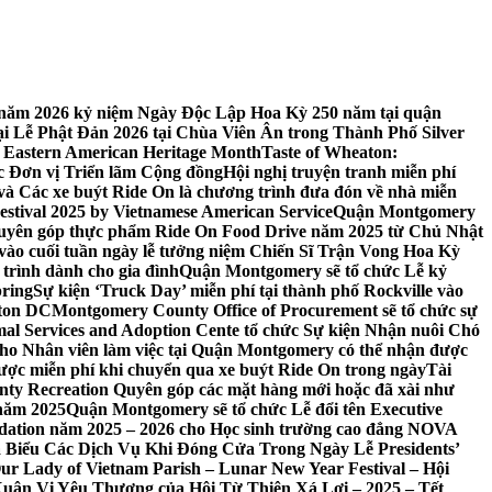
 7 năm 2026 kỷ niệm Ngày Độc Lập Hoa Kỳ 250 năm tại quận
 Lễ Phật Đản 2026 tại Chùa Viên Ân trong Thành Phố Silver
 Eastern American Heritage Month
Taste of Wheaton:
c Đơn vị Triển lãm Cộng đồng
Hội nghị truyện tranh miễn phí
ft và Các xe buýt Ride On là chương trình đưa đón về nhà miễn
stival 2025 by Vietnamese American Service
Quận Montgomery
uyên góp thực phẩm Ride On Food Drive năm 2025 từ Chủ Nhật
vào cuối tuần ngày lễ tưởng niệm Chiến Sĩ Trận Vong Hoa Kỳ
 trình dành cho gia đình
Quận Montgomery sẽ tổ chức Lễ kỷ
pring
Sự kiện ‘Truck Day’ miễn phí tại thành phố Rockville vào
gton DC
Montgomery County Office of Procurement sẽ tổ chức sự
l Services and Adoption Cente tổ chức Sự kiện Nhận nuôi Chó
o Nhân viên làm việc tại Quận Montgomery có thể nhận được
ược miễn phí khi chuyển qua xe buýt Ride On trong ngày
Tài
y Recreation Quyên góp các mặt hàng mới hoặc đã xài như
 năm 2025
Quận Montgomery sẽ tổ chức Lễ đổi tên Executive
ation năm 2025 – 2026 cho Học sinh trường cao đẳng NOVA
iểu Các Dịch Vụ Khi Đóng Cửa Trong Ngày Lễ Presidents’
 Our Lady of Vietnam Parish – Lunar New Year Festival – Hội
uân Vị Yêu Thương của Hội Từ Thiện Xá Lợi – 2025 – Tết