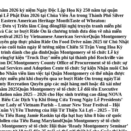
 7 năm 2026 kỷ niệm Ngày Độc Lập Hoa Kỳ 250 năm tại quận
 Lễ Phật Đản 2026 tại Chùa Viên Ân trong Thành Phố Silver
 Eastern American Heritage Month
Taste of Wheaton:
c Đơn vị Triển lãm Cộng đồng
Hội nghị truyện tranh miễn phí
ft và Các xe buýt Ride On là chương trình đưa đón về nhà miễn
stival 2025 by Vietnamese American Service
Quận Montgomery
uyên góp thực phẩm Ride On Food Drive năm 2025 từ Chủ Nhật
vào cuối tuần ngày lễ tưởng niệm Chiến Sĩ Trận Vong Hoa Kỳ
 trình dành cho gia đình
Quận Montgomery sẽ tổ chức Lễ kỷ
pring
Sự kiện ‘Truck Day’ miễn phí tại thành phố Rockville vào
gton DC
Montgomery County Office of Procurement sẽ tổ chức sự
l Services and Adoption Cente tổ chức Sự kiện Nhận nuôi Chó
o Nhân viên làm việc tại Quận Montgomery có thể nhận được
ược miễn phí khi chuyển qua xe buýt Ride On trong ngày
Tài
y Recreation Quyên góp các mặt hàng mới hoặc đã xài như
 năm 2025
Quận Montgomery sẽ tổ chức Lễ đổi tên Executive
ation năm 2025 – 2026 cho Học sinh trường cao đẳng NOVA
iểu Các Dịch Vụ Khi Đóng Cửa Trong Ngày Lễ Presidents’
 Our Lady of Vietnam Parish – Lunar New Year Festival – Hội
uân Vị Yêu Thương của Hội Từ Thiện Xá Lợi – 2025 – Tết
 Tiểu Bang Jamie Raskin tại địa hạt hay khu 8 bầu cử quốc
Hollen của Tiểu Bang Maryland
Quận Montgomery sẽ tổ chức
 Montgomery sẽ tổ chức Hội thảo ‘Ready Montgomery Seminar’