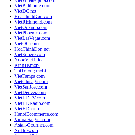
VietPhiladelphia.com
VietBaltimore.com
VietDC.net
HoaThinhDon.com
VietRichmond.com
VietOrlando.com
VietPhoenix.com
VietLasVegas.com
VietOC.com
HoaThinhDon.net
VietSphere.com
NuocViet.info
KinhTe.mobi
ThiTruong.mobi
VietTampa.com
VietChicago.com
VietSanJose.com
VietDenver.com
VietHDTV.com
VietHDRadio.com
VietHD.com
HanoiEcommerce.com
VirtualSaigon.com
Asian-Gourmet.com
XuHue.com