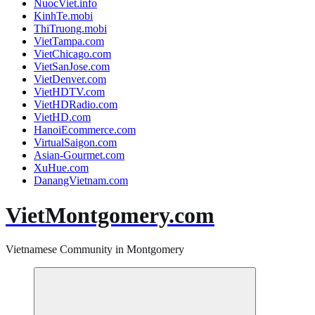
NuocViet.info
KinhTe.mobi
ThiTruong.mobi
VietTampa.com
VietChicago.com
VietSanJose.com
VietDenver.com
VietHDTV.com
VietHDRadio.com
VietHD.com
HanoiEcommerce.com
VirtualSaigon.com
Asian-Gourmet.com
XuHue.com
DanangVietnam.com
VietMontgomery.com
Vietnamese Community in Montgomery