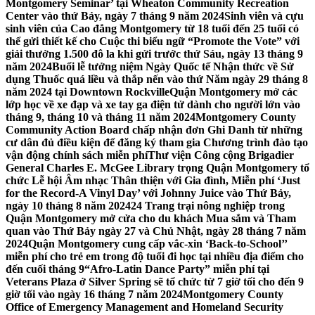
Montgomery Seminar’ tại Wheaton Community Recreation
Center vào thứ Bảy, ngày 7 tháng 9 năm 2024
Sinh viên và cựu
sinh viên của Cao đẳng Montgomery từ 18 tuổi đến 25 tuổi có
thể gửi thiết kế cho Cuộc thi biểu ngữ “Promote the Vote” với
giải thưởng 1.500 đô la khi gửi trước thứ Sáu, ngày 13 tháng 9
năm 2024
Buổi lễ tưởng niệm Ngày Quốc tế Nhận thức về Sử
dụng Thuốc quá liều và thắp nến vào thứ Năm ngày 29 tháng 8
năm 2024 tại Downtown Rockville
Quận Montgomery mở các
lớp học về xe đạp và xe tay ga điện tử dành cho người lớn vào
tháng 9, tháng 10 và tháng 11 năm 2024
Montgomery County
Community Action Board chấp nhận đơn Ghi Danh từ những
cư dân đủ điều kiện để đăng ký tham gia Chương trình đào tạo
vận động chính sách miễn phí
Thư viện Công cộng Brigadier
General Charles E. McGee Library trọng Quận Montgomery tổ
chức Lễ hội Âm nhạc Thân thiện với Gia đình, Miễn phí ‘Just
for the Record-A Vinyl Day’ với Johnny Juice vào Thứ Bảy,
ngày 10 tháng 8 năm 2024
24 Trang trại nông nghiệp trong
Quận Montgomery mở cửa cho du khách Mua sắm và Tham
quan vào Thứ Bảy ngày 27 và Chủ Nhật, ngày 28 tháng 7 năm
2024
Quận Montgomery cung cấp vắc-xin ‘Back-to-School’’
miễn phí cho trẻ em trong độ tuổi đi học tại nhiều địa điểm cho
đến cuối tháng 9
“Afro-Latin Dance Party” miễn phí tại
Veterans Plaza ở Silver Spring sẽ tổ chức từ 7 giờ tối cho đến 9
giờ tối vào ngày 16 tháng 7 năm 2024
Montgomery County
Office of Emergency Management and Homeland Security