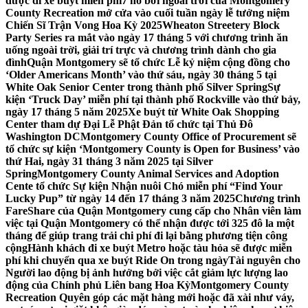
được đi xe buýt miễn phí
7 hồ bơi ngoài trời của Montgomery
County Recreation mở cửa vào cuối tuần ngày lễ tưởng niệm
Chiến Sĩ Trận Vong Hoa Kỳ 2025
Wheaton Streetery Block
Party Series ra mắt vào ngày 17 tháng 5 với chương trình ăn
uống ngoài trời, giải trí trực và chương trình dành cho gia
đình
Quận Montgomery sẽ tổ chức Lễ kỷ niệm cộng đồng cho
‘Older Americans Month’ vào thứ sáu, ngày 30 tháng 5 tại
White Oak Senior Center trong thành phố Silver Spring
Sự
kiện ‘Truck Day’ miễn phí tại thành phố Rockville vào thứ bảy,
ngày 17 tháng 5 năm 2025
Xe buýt từ White Oak Shopping
Center tham dự Đại Lễ Phật Đản tổ chức tại Thủ Đô
Washington DC
Montgomery County Office of Procurement sẽ
tổ chức sự kiện ‘Montgomery County is Open for Business’ vào
thứ Hai, ngày 31 tháng 3 năm 2025 tại Silver
Spring
Montgomery County Animal Services and Adoption
Cente tổ chức Sự kiện Nhận nuôi Chó miễn phí “Find Your
Lucky Pup” từ ngày 14 đến 17 tháng 3 năm 2025
Chương trình
FareShare của Quận Montgomery cung cấp cho Nhân viên làm
việc tại Quận Montgomery có thể nhận được tới 325 đô la một
tháng để giúp trang trải chi phí đi lại bằng phương tiện công
cộng
Hành khách đi xe buýt Metro hoặc tàu hỏa sẽ được miễn
phí khi chuyển qua xe buýt Ride On trong ngày
Tài nguyên cho
Người lao động bị ảnh hưởng bởi việc cắt giảm lực lượng lao
động của Chính phủ Liên bang Hoa Kỳ
Montgomery County
Recreation Quyên góp các mặt hàng mới hoặc đã xài như váy,