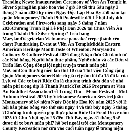
Trending News:
Inauguration Ceremony of Vien An Temple in
Silver Spring
Bắn pháo hoa vào 7 giờ 30 tối thứ Sáu ngày 3
tháng 7 năm 2026 kỷ niệm Ngày Độc Lập Hoa Kỳ 250 năm tại
quận Montgomery
Thành Phố Poolesville dời Lễ hội July 4th
Celebration and Fireworks sang ngày 5 tháng 7 năm
2026
Chương Trình Đại Lễ Phật Đản 2026 tại Chùa Viên Ân
trong Thành Phố Silver Spring ở Tiểu bang
Maryland
Vegetarian Vietnamese pancake/ crepe (bánh xèo
chay) Fundraising Event at Viên Ân Temple
Middle Eastern
American Heritage Month
Taste of Wheaton: Maryland’s
Culinary & Culture Festival 2026 đang Nhận đơn Ghi danh từ
các Nhà hàng, Người bán thực phẩm, Nghệ nhân và các Đơn vị
Triển lãm Cộng đồng
Hội nghị truyện tranh miễn phí
MoComCon thường niên lần thứ 10 của Thư viện Công cộng
Quận Montgomery
SoberRide có giá trị giảm tối đa 15 đô la của
Lyft và Các xe buýt Ride On là chương trình đưa đón về nhà
miễn phí trong dịp lễ Thánh Patrick
Tet 2026 Program at Vien
An Buddhist Association
Tết Trung Thu – Moon Festival – Mid-
Autumn Festival 2025 by Vietnamese American Service
Quận
Montgomery sẽ kỷ niệm Ngày Độc lập Hoa Kỳ năm 2025 với lễ
hội bắn pháo bông vào thứ sáu ngày 4 và thứ bảy ngày 5 tháng
7
Chương trình quyên góp thực phẩm Ride On Food Drive năm
2025 từ Chủ Nhật ngày 25 đến Thứ Bảy ngày 31 tháng 5 sẽ
được đi xe buýt miễn phí
7 hồ bơi ngoài trời của Montgomery
County Recreation mở cửa vào cuối tuần ngày lễ tưởng niệm