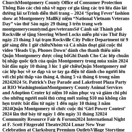
Church
Montgomery County Office of Consumer Protection
Thông Báo các chủ nhà về nguy cơ gia tăng các trò lừa đảo lát
đường lái xe
Trình diễn thời trang – 2024 ‘Spring Fever’ fashion
show at Montgomery Mall
Kỷ niệm “National Vietnam Veterans
Day” vào thứ Sáu ngày 29 tháng 3 trên trang web
montgomerycountymd.gov/veterans
Sở Cảnh sát Thành phố
Rockville sẽ tặng Steering Wheel Locks miễn phí vào Thứ Bảy
ngày 23 tháng 3 tại trạm Rockville City Police Department từ 9
giờ sáng đến 1 giờ chiều
Nhóm và Cá nhân đoạt giải cuộc thi
video ‘Heads Up, Phones Down’ dành cho thanh thiếu niên
Quận Montgomery được công bố
Ghi Danh Cho Các lớp chuẩn
bị nhập quốc tịch của quận Montgomery trong mùa xuân 2024
bắt đầu ngày 10 tháng 3 lúc 1 giờ chiều
Quận Montgomery mở
các lớp học về xe đạp và xe tay ga điện tử dành cho người lớn
với chi phí thấp vào tháng 4, tháng 5 và tháng 6 trong năm
2024
2024 St. Patrick’s Day Parade and Lakefront Plaza Party
at RIO Washingtonian
Montgomery County Animal Services
and Adoption Center kỷ niệm 10 năm phục vụ và giảm chi phí
cho những người nuôi thú cưng mới xuống $10 mà không cần
hẹn trước bắt đầu từ ngày 1 đến ngày 10 tháng 3 năm
2024
Quận Montgomery tổ chức cuộc thi ‘Girl Power Contest’
2024 lần thứ bảy từ ngày 1 đến ngày 31 tháng 3
2024
Community Resource Fair & Forum
2024 International Night
at F. Scott Fitzgerald Theatre
2024 Lunar New Year
Celebration at Clarksburg Premium Outlets
Village Storytime