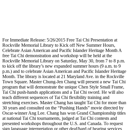
For Immediate Release: 5/26/2015 Free Tai Chi Presentation at
Rockville Memorial Library to Kick off New Summer Hours,
Celebrate Asian American and Pacific Islander Heritage Month A
free Tai Chi demonstration and workshop will be held at the
Rockville Memorial Library on Saturday, May 30, from 7 to 8 p.m.
to kick off the library’s new expanded summer hours (9 a.m. to 9
p.m.) and to celebrate Asian American and Pacific Islander Heritage
Month. The library is located at 21 Maryland Ave. in the Rockville
Town Square. Master Chung-Jen Chang will present a new Tai Chi
program that will demonstrate the unique Chen Style Small Frame,
Tai Chi push-hands applications and a Tai Chi sword. He will also
teach different sequences of Tai Chi flexibility training and
stretching exercises. Master Chang has taught Tai Chi for more than
30 years and consulted on the “Pushing Hands” movie directed by
Oscar-winner Ang Lee. Chang has won Grand Championship titles
at national Tai Chi tournaments, judged at Tai Chi contests and
presented workshops throughout the U.S. and Canada. To request
sign language interpretation or other deaf/hard of hearing services