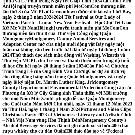
Thừa và Lễ Phật trong NgàyTết Giáp Thìn 2024 tại Chùa Viên
Ân
Hội nghị truyện tranh miễn phí MoComCon thường niên
lần thứ 8 của MCPL ở Germantown được dời lại vào Thứ Bảy,
ngày 2 tháng 3 năm 2024
2024 Tết Festival at Our Lady of
Vietnam Parish – Lunar New Year Festival – Hội Chợ Tết Giáo
Xứ Mẹ Việt Nam
Hội nghị truyện tranh miễn phí MoComCon
thường niên lần thứ 8 của Thư viện Công cộng Quận
Montgomery
Montgomery County Animal Services and
Adoption Center mở cửa nhận nuôi động vật Bảy ngày một
tuần mà không cần hẹn trước bắt đầu từ ngày 14 tháng 1 năm
2024
Thử thách đọc sách mùa đông với Washing Wizards và
Thư viện MCPL cho Trẻ em và thanh thiếu niên trong độ tuổi
đi học đến hết ngày 20 tháng 3 năm 2024
Cáo Phó và Chương
Trình Tang Lễ của Ông Đinh Văn Cương
Các dự án dịch vụ
cho cộng đồng hàng năm trong Quận Montgomery vào ngày
ngày lễ kỷ niệm Dr. Martin Luther King, Jr
Montgomery
County Department of Environmental Protection Cung cấp các
Phương án Xử lý Cây Giáng sinh Thân thiện với Môi trường
cho một Năm Mới Xanh
Lịch nghỉ lễ của Quận Montgomery
cho Cuối tuần Năm Mới Chủ nhật, ngày 31 tháng 12 Năm 2023
và Thứ Hai, ngày 1 tháng 1 Năm 2024
Pictures and Video Clips
Christmas Party 2023 of Vietnamese Literary and Artistic Club
– Nhà Việt Nam vùng Hoa Thịnh Đốn
Montgomery County’s
Alcohol Beverage Services đã mở ghi danh xổ số hơn 400 chai
rượu whisky cho cư dân Quận
Hội thảo đào tạo về ‘Federal