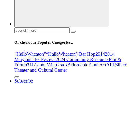
Search
for:
Or check our Popular Categories...
“HalloWheaton”
“HalloWheaton” Bar Hop
2014
2014
Maryland Tet Festival
2024 Community Resource Fair &
Forum
311
Adam Văn Grack
Affordable Care Act
AFI Silver
Theater and Cultural Center
Subscribe