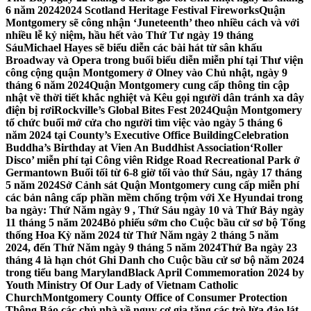
6 năm 2024
2024 Scotland Heritage Festival Fireworks
Quận
Montgomery sẽ công nhận ‘Juneteenth’ theo nhiều cách và với
nhiều lễ kỷ niệm, hầu hết vào Thứ Tư ngày 19 tháng
Sáu
Michael Hayes sẽ biểu diễn các bài hát từ sân khấu
Broadway và Opera trong buổi biểu diễn miễn phí tại Thư viện
công cộng quận Montgomery ở Olney vào Chủ nhật, ngày 9
tháng 6 năm 2024
Quận Montgomery cung cấp thông tin cập
nhật về thời tiết khắc nghiệt và Kêu gọi người dân tránh xa dây
điện bị rơi
Rockville’s Global Bites Fest 2024
Quận Montgomery
tổ chức buổi mở cửa cho người tìm việc vào ngày 5 tháng 6
năm 2024 tại County’s Executive Office Building
Celebration
Buddha’s Birthday at Vien An Buddhist Association
‘Roller
Disco’ miễn phí tại Công viên Ridge Road Recreational Park ở
Germantown Buổi tối từ 6-8 giờ tối vào thứ Sáu, ngày 17 tháng
5 năm 2024
Sở Cảnh sát Quận Montgomery cung cấp miễn phí
các bản nâng cấp phần mềm chống trộm với Xe Hyundai trong
ba ngày: Thứ Năm ngày 9 , Thứ Sáu ngày 10 và Thứ Bảy ngày
11 tháng 5 năm 2024
Bỏ phiếu sớm cho Cuộc bầu cử sơ bộ Tổng
thống Hoa Kỳ năm 2024 từ Thứ Năm ngày 2 tháng 5 năm
2024, đến Thứ Năm ngày 9 tháng 5 năm 2024
Thứ Ba ngày 23
tháng 4 là hạn chót Ghi Danh cho Cuộc bầu cử sơ bộ năm 2024
trong tiểu bang Maryland
Black April Commemoration 2024 by
Youth Ministry Of Our Lady of Vietnam Catholic
Church
Montgomery County Office of Consumer Protection
Thông Báo các chủ nhà về nguy cơ gia tăng các trò lừa đảo lát