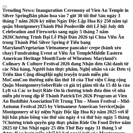
Skip
to
Trending News:
Inauguration Ceremony of Vien An Temple in
content
Silver Spring
Bắn pháo hoa vào 7 giờ 30 tối thứ Sáu ngày 3
tháng 7 năm 2026 kỷ niệm Ngày Độc Lập Hoa Kỳ 250 năm tại
quận Montgomery
Thành Phố Poolesville dời Lễ hội July 4th
Celebration and Fireworks sang ngày 5 tháng 7 năm
2026
Chương Trình Đại Lễ Phật Đản 2026 tại Chùa Viên Ân
trong Thành Phố Silver Spring ở Tiểu bang
Maryland
Vegetarian Vietnamese pancake/ crepe (bánh xèo
chay) Fundraising Event at Viên Ân Temple
Middle Eastern
American Heritage Month
Taste of Wheaton: Maryland’s
Culinary & Culture Festival 2026 đang Nhận đơn Ghi danh từ
các Nhà hàng, Người bán thực phẩm, Nghệ nhân và các Đơn vị
Triển lãm Cộng đồng
Hội nghị truyện tranh miễn phí
MoComCon thường niên lần thứ 10 của Thư viện Công cộng
Quận Montgomery
SoberRide có giá trị giảm tối đa 15 đô la của
Lyft và Các xe buýt Ride On là chương trình đưa đón về nhà
miễn phí trong dịp lễ Thánh Patrick
Tet 2026 Program at Vien
An Buddhist Association
Tết Trung Thu – Moon Festival – Mid-
Autumn Festival 2025 by Vietnamese American Service
Quận
Montgomery sẽ kỷ niệm Ngày Độc lập Hoa Kỳ năm 2025 với lễ
hội bắn pháo bông vào thứ sáu ngày 4 và thứ bảy ngày 5 tháng
7
Chương trình quyên góp thực phẩm Ride On Food Drive năm
2025 từ Chủ Nhật ngày 25 đến Thứ Bảy ngày 31 tháng 5 sẽ