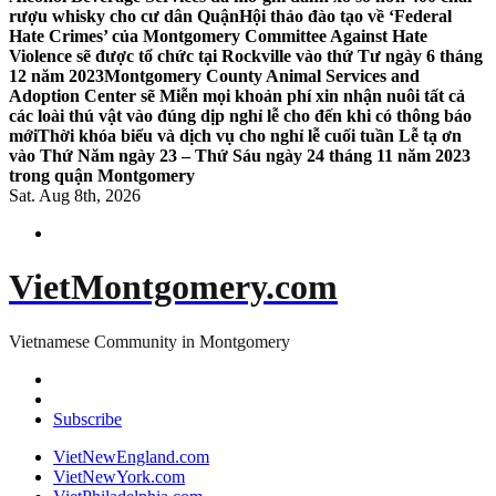
rượu whisky cho cư dân Quận
Hội thảo đào tạo về ‘Federal
Hate Crimes’ của Montgomery Committee Against Hate
Violence sẽ được tổ chức tại Rockville vào thứ Tư ngày 6 tháng
12 năm 2023
Montgomery County Animal Services and
Adoption Center sẽ Miễn mọi khoản phí xin nhận nuôi tất cả
các loài thú vật vào đúng dịp nghỉ lễ cho đến khi có thông báo
mới
Thời khóa biểu và dịch vụ cho nghỉ lễ cuối tuần Lễ tạ ơn
vào Thứ Năm ngày 23 – Thứ Sáu ngày 24 tháng 11 năm 2023
trong quận Montgomery
Sat. Aug 8th, 2026
VietMontgomery.com
Vietnamese Community in Montgomery
Subscribe
VietNewEngland.com
VietNewYork.com