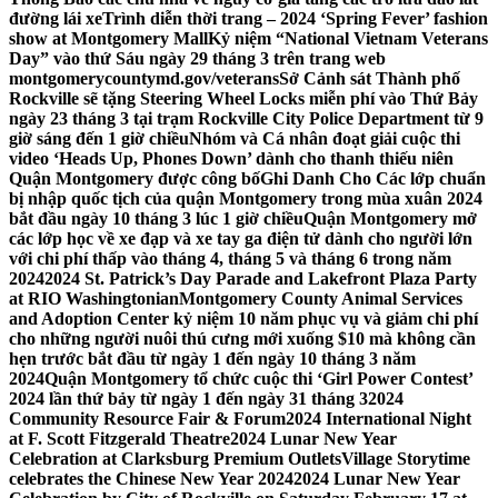
đường lái xe
Trình diễn thời trang – 2024 ‘Spring Fever’ fashion
show at Montgomery Mall
Kỷ niệm “National Vietnam Veterans
Day” vào thứ Sáu ngày 29 tháng 3 trên trang web
montgomerycountymd.gov/veterans
Sở Cảnh sát Thành phố
Rockville sẽ tặng Steering Wheel Locks miễn phí vào Thứ Bảy
ngày 23 tháng 3 tại trạm Rockville City Police Department từ 9
giờ sáng đến 1 giờ chiều
Nhóm và Cá nhân đoạt giải cuộc thi
video ‘Heads Up, Phones Down’ dành cho thanh thiếu niên
Quận Montgomery được công bố
Ghi Danh Cho Các lớp chuẩn
bị nhập quốc tịch của quận Montgomery trong mùa xuân 2024
bắt đầu ngày 10 tháng 3 lúc 1 giờ chiều
Quận Montgomery mở
các lớp học về xe đạp và xe tay ga điện tử dành cho người lớn
với chi phí thấp vào tháng 4, tháng 5 và tháng 6 trong năm
2024
2024 St. Patrick’s Day Parade and Lakefront Plaza Party
at RIO Washingtonian
Montgomery County Animal Services
and Adoption Center kỷ niệm 10 năm phục vụ và giảm chi phí
cho những người nuôi thú cưng mới xuống $10 mà không cần
hẹn trước bắt đầu từ ngày 1 đến ngày 10 tháng 3 năm
2024
Quận Montgomery tổ chức cuộc thi ‘Girl Power Contest’
2024 lần thứ bảy từ ngày 1 đến ngày 31 tháng 3
2024
Community Resource Fair & Forum
2024 International Night
at F. Scott Fitzgerald Theatre
2024 Lunar New Year
Celebration at Clarksburg Premium Outlets
Village Storytime
celebrates the Chinese New Year 2024
2024 Lunar New Year