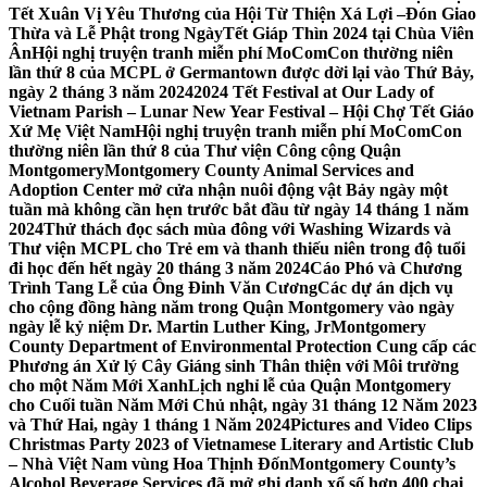
Tết Xuân Vị Yêu Thương của Hội Từ Thiện Xá Lợi –
Đón Giao
Thừa và Lễ Phật trong NgàyTết Giáp Thìn 2024 tại Chùa Viên
Ân
Hội nghị truyện tranh miễn phí MoComCon thường niên
lần thứ 8 của MCPL ở Germantown được dời lại vào Thứ Bảy,
ngày 2 tháng 3 năm 2024
2024 Tết Festival at Our Lady of
Vietnam Parish – Lunar New Year Festival – Hội Chợ Tết Giáo
Xứ Mẹ Việt Nam
Hội nghị truyện tranh miễn phí MoComCon
thường niên lần thứ 8 của Thư viện Công cộng Quận
Montgomery
Montgomery County Animal Services and
Adoption Center mở cửa nhận nuôi động vật Bảy ngày một
tuần mà không cần hẹn trước bắt đầu từ ngày 14 tháng 1 năm
2024
Thử thách đọc sách mùa đông với Washing Wizards và
Thư viện MCPL cho Trẻ em và thanh thiếu niên trong độ tuổi
đi học đến hết ngày 20 tháng 3 năm 2024
Cáo Phó và Chương
Trình Tang Lễ của Ông Đinh Văn Cương
Các dự án dịch vụ
cho cộng đồng hàng năm trong Quận Montgomery vào ngày
ngày lễ kỷ niệm Dr. Martin Luther King, Jr
Montgomery
County Department of Environmental Protection Cung cấp các
Phương án Xử lý Cây Giáng sinh Thân thiện với Môi trường
cho một Năm Mới Xanh
Lịch nghỉ lễ của Quận Montgomery
cho Cuối tuần Năm Mới Chủ nhật, ngày 31 tháng 12 Năm 2023
và Thứ Hai, ngày 1 tháng 1 Năm 2024
Pictures and Video Clips
Christmas Party 2023 of Vietnamese Literary and Artistic Club
– Nhà Việt Nam vùng Hoa Thịnh Đốn
Montgomery County’s
Alcohol Beverage Services đã mở ghi danh xổ số hơn 400 chai