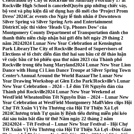
Celebration by City of Rockville on Saturday February 17 at
Rockville High School is canceled
Quyên góp những chiếc váy,
bộ vest và phụ kiện đã sử dụng hay đồ mới cho ‘Project Prom
Dress’ 2024
Các events cho Ngày lễ tình nhân ở Downtown
Silver Spring và Silver Spring Arts and Entertainment
District
Cuộc thi video ‘Heads Up, Phones Dow’ của
Montgomery County Department of Transportation dành cho
thanh thiếu niên chấp nhận bài gửi đến hết ngày 29 tháng 2
năm 2024
2024 Lunar New Year Celebration at Kensington
Park Library
The City of Rockville Board of Supervisors of
Elections sẽ tổ chức diễn đàn thứ hai sau bầu cử để thảo luận
về cuộc bầu cử bỏ phiếu qua thư năm 2023 của Thành phố
Rockville trong tiểu bang Maryland
2024 Lunar New Year Lion
Dance with Hung Ci Lion Dance Troupe at Silver Spring Town
Center’s Annual Around the World Bazaar
The Lunar New
Year Drawing Workshop at Glen Echo Park!
Rockville’s Lunar
New Year Celebration – 2024 – Lễ đón Tết Nguyên đán của
Thành phố Rockville
2024 Lunar New Year Weekend at
WestField Wheaton
Đón Tết Nguyên Đán – 2024 – Lunar New
Year Celebration at WestField Montgomery Mall
Video clips Hội
Chợ Tết Xuân Vị Yêu Thương của Hội Từ Thiện Xá Lợi
2024
Chương trình Tự quản lý Bệnh tiểu đường miễn phí kéo
dài sáu tuần bắt đầu từ thứ Năm ngày 22 tháng 2 năm
2024
2024 – Tết Festival – Lunar New Year Festival – Hội Chợ
Tết Xuân Vị Yêu Thương của Hội Từ Thiện Xá Lợi –
Đón Giao