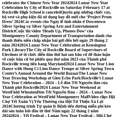
celebrates the Chinese New Year 2024
2024 Lunar New Year
Celebration by City of Rockville on Saturday February 17 at
Rockville High School is canceled
Quyên góp những chiếc váy,
bộ vest và phụ kiện đã sử dụng hay đồ mới cho ‘Project Prom
Dress’ 2024
Các events cho Ngày lễ tình nhân ở Downtown
Silver Spring và Silver Spring Arts and Entertainment
District
Cuộc thi video ‘Heads Up, Phones Dow’ của
Montgomery County Department of Transportation dành cho
thanh thiếu niên chấp nhận bài gửi đến hết ngày 29 tháng 2
năm 2024
2024 Lunar New Year Celebration at Kensington
Park Library
The City of Rockville Board of Supervisors of
Elections sẽ tổ chức diễn đàn thứ hai sau bầu cử để thảo luận
về cuộc bầu cử bỏ phiếu qua thư năm 2023 của Thành phố
Rockville trong tiểu bang Maryland
2024 Lunar New Year Lion
Dance with Hung Ci Lion Dance Troupe at Silver Spring Town
Center’s Annual Around the World Bazaar
The Lunar New
Year Drawing Workshop at Glen Echo Park!
Rockville’s Lunar
New Year Celebration – 2024 – Lễ đón Tết Nguyên đán của
Thành phố Rockville
2024 Lunar New Year Weekend at
WestField Wheaton
Đón Tết Nguyên Đán – 2024 – Lunar New
Year Celebration at WestField Montgomery Mall
Video clips Hội
Chợ Tết Xuân Vị Yêu Thương của Hội Từ Thiện Xá Lợi
2024
Chương trình Tự quản lý Bệnh tiểu đường miễn phí kéo
dài sáu tuần bắt đầu từ thứ Năm ngày 22 tháng 2 năm
2024
2024 – Tết Festival – Lunar New Year Festival – Hội Chợ