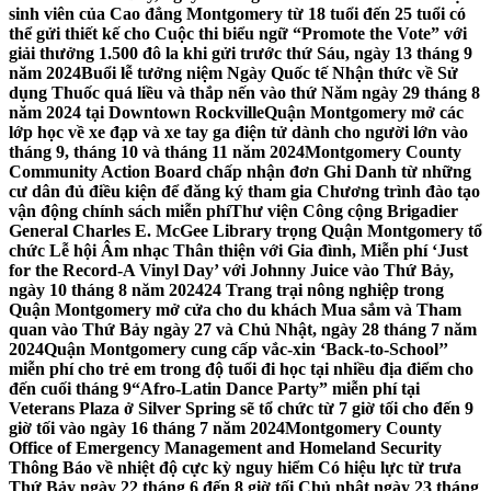
sinh viên của Cao đẳng Montgomery từ 18 tuổi đến 25 tuổi có
thể gửi thiết kế cho Cuộc thi biểu ngữ “Promote the Vote” với
giải thưởng 1.500 đô la khi gửi trước thứ Sáu, ngày 13 tháng 9
năm 2024
Buổi lễ tưởng niệm Ngày Quốc tế Nhận thức về Sử
dụng Thuốc quá liều và thắp nến vào thứ Năm ngày 29 tháng 8
năm 2024 tại Downtown Rockville
Quận Montgomery mở các
lớp học về xe đạp và xe tay ga điện tử dành cho người lớn vào
tháng 9, tháng 10 và tháng 11 năm 2024
Montgomery County
Community Action Board chấp nhận đơn Ghi Danh từ những
cư dân đủ điều kiện để đăng ký tham gia Chương trình đào tạo
vận động chính sách miễn phí
Thư viện Công cộng Brigadier
General Charles E. McGee Library trọng Quận Montgomery tổ
chức Lễ hội Âm nhạc Thân thiện với Gia đình, Miễn phí ‘Just
for the Record-A Vinyl Day’ với Johnny Juice vào Thứ Bảy,
ngày 10 tháng 8 năm 2024
24 Trang trại nông nghiệp trong
Quận Montgomery mở cửa cho du khách Mua sắm và Tham
quan vào Thứ Bảy ngày 27 và Chủ Nhật, ngày 28 tháng 7 năm
2024
Quận Montgomery cung cấp vắc-xin ‘Back-to-School’’
miễn phí cho trẻ em trong độ tuổi đi học tại nhiều địa điểm cho
đến cuối tháng 9
“Afro-Latin Dance Party” miễn phí tại
Veterans Plaza ở Silver Spring sẽ tổ chức từ 7 giờ tối cho đến 9
giờ tối vào ngày 16 tháng 7 năm 2024
Montgomery County
Office of Emergency Management and Homeland Security
Thông Báo về nhiệt độ cực kỳ nguy hiểm Có hiệu lực từ trưa
Thứ Bảy ngày 22 tháng 6 đến 8 giờ tối Chủ nhật ngày 23 tháng