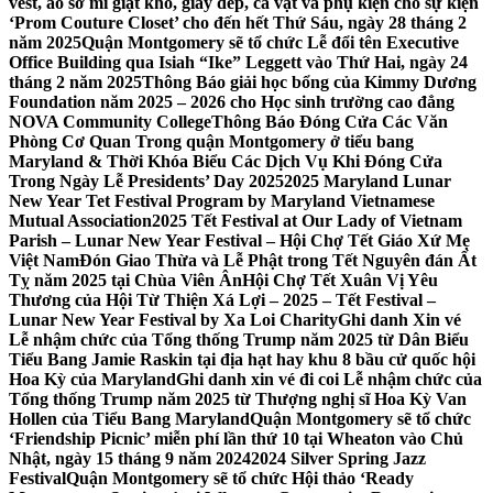
vest, áo sơ mi giặt khô, giày dép, cà vạt và phụ kiện cho sự kiện
‘Prom Couture Closet’ cho đến hết Thứ Sáu, ngày 28 tháng 2
năm 2025
Quận Montgomery sẽ tổ chức Lễ đổi tên Executive
Office Building qua Isiah “Ike” Leggett vào Thứ Hai, ngày 24
tháng 2 năm 2025
Thông Báo giải học bổng của Kimmy Dương
Foundation năm 2025 – 2026 cho Học sinh trường cao đẳng
NOVA Community College
Thông Báo Đóng Cửa Các Văn
Phòng Cơ Quan Trong quận Montgomery ở tiểu bang
Maryland & Thời Khóa Biểu Các Dịch Vụ Khi Đóng Cửa
Trong Ngày Lễ Presidents’ Day 2025
2025 Maryland Lunar
New Year Tet Festival Program by Maryland Vietnamese
Mutual Association
2025 Tết Festival at Our Lady of Vietnam
Parish – Lunar New Year Festival – Hội Chợ Tết Giáo Xứ Mẹ
Việt Nam
Đón Giao Thừa và Lễ Phật trong Tết Nguyên đán Ất
Tỵ năm 2025 tại Chùa Viên Ân
Hội Chợ Tết Xuân Vị Yêu
Thương của Hội Từ Thiện Xá Lợi – 2025 – Tết Festival –
Lunar New Year Festival by Xa Loi Charity
Ghi danh Xin vé
Lễ nhậm chức của Tổng thống Trump năm 2025 từ Dân Biểu
Tiểu Bang Jamie Raskin tại địa hạt hay khu 8 bầu cử quốc hội
Hoa Kỳ của Maryland
Ghi danh xin vé đi coi Lễ nhậm chức của
Tổng thống Trump năm 2025 từ Thượng nghị sĩ Hoa Kỳ Van
Hollen của Tiểu Bang Maryland
Quận Montgomery sẽ tổ chức
‘Friendship Picnic’ miễn phí lần thứ 10 tại Wheaton vào Chủ
Nhật, ngày 15 tháng 9 năm 2024
2024 Silver Spring Jazz
Festival
Quận Montgomery sẽ tổ chức Hội thảo ‘Ready