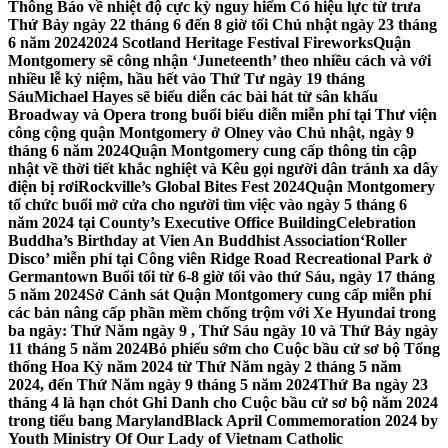
Thông Báo về nhiệt độ cực kỳ nguy hiểm Có hiệu lực từ trưa
Thứ Bảy ngày 22 tháng 6 đến 8 giờ tối Chủ nhật ngày 23 tháng
6 năm 2024
2024 Scotland Heritage Festival Fireworks
Quận
Montgomery sẽ công nhận ‘Juneteenth’ theo nhiều cách và với
nhiều lễ kỷ niệm, hầu hết vào Thứ Tư ngày 19 tháng
Sáu
Michael Hayes sẽ biểu diễn các bài hát từ sân khấu
Broadway và Opera trong buổi biểu diễn miễn phí tại Thư viện
công cộng quận Montgomery ở Olney vào Chủ nhật, ngày 9
tháng 6 năm 2024
Quận Montgomery cung cấp thông tin cập
nhật về thời tiết khắc nghiệt và Kêu gọi người dân tránh xa dây
điện bị rơi
Rockville’s Global Bites Fest 2024
Quận Montgomery
tổ chức buổi mở cửa cho người tìm việc vào ngày 5 tháng 6
năm 2024 tại County’s Executive Office Building
Celebration
Buddha’s Birthday at Vien An Buddhist Association
‘Roller
Disco’ miễn phí tại Công viên Ridge Road Recreational Park ở
Germantown Buổi tối từ 6-8 giờ tối vào thứ Sáu, ngày 17 tháng
5 năm 2024
Sở Cảnh sát Quận Montgomery cung cấp miễn phí
các bản nâng cấp phần mềm chống trộm với Xe Hyundai trong
ba ngày: Thứ Năm ngày 9 , Thứ Sáu ngày 10 và Thứ Bảy ngày
11 tháng 5 năm 2024
Bỏ phiếu sớm cho Cuộc bầu cử sơ bộ Tổng
thống Hoa Kỳ năm 2024 từ Thứ Năm ngày 2 tháng 5 năm
2024, đến Thứ Năm ngày 9 tháng 5 năm 2024
Thứ Ba ngày 23
tháng 4 là hạn chót Ghi Danh cho Cuộc bầu cử sơ bộ năm 2024
trong tiểu bang Maryland
Black April Commemoration 2024 by
Youth Ministry Of Our Lady of Vietnam Catholic