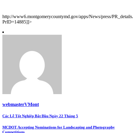
http://www6.montgomerycountymd.gov/apps/News/press/PR_details
PrID=14885]]>
webmasterVMont
Post
Các Lễ Tốt Nghiệp Bắt Đầu Ngày 22 Tháng 5
navigation
MCDOT Accepting Nominations for Landscaping and Photography
Competitions