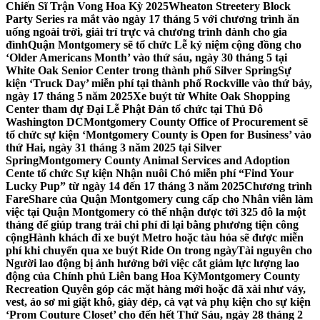
Chiến Sĩ Trận Vong Hoa Kỳ 2025
Wheaton Streetery Block
Party Series ra mắt vào ngày 17 tháng 5 với chương trình ăn
uống ngoài trời, giải trí trực và chương trình dành cho gia
đình
Quận Montgomery sẽ tổ chức Lễ kỷ niệm cộng đồng cho
‘Older Americans Month’ vào thứ sáu, ngày 30 tháng 5 tại
White Oak Senior Center trong thành phố Silver Spring
Sự
kiện ‘Truck Day’ miễn phí tại thành phố Rockville vào thứ bảy,
ngày 17 tháng 5 năm 2025
Xe buýt từ White Oak Shopping
Center tham dự Đại Lễ Phật Đản tổ chức tại Thủ Đô
Washington DC
Montgomery County Office of Procurement sẽ
tổ chức sự kiện ‘Montgomery County is Open for Business’ vào
thứ Hai, ngày 31 tháng 3 năm 2025 tại Silver
Spring
Montgomery County Animal Services and Adoption
Cente tổ chức Sự kiện Nhận nuôi Chó miễn phí “Find Your
Lucky Pup” từ ngày 14 đến 17 tháng 3 năm 2025
Chương trình
FareShare của Quận Montgomery cung cấp cho Nhân viên làm
việc tại Quận Montgomery có thể nhận được tới 325 đô la một
tháng để giúp trang trải chi phí đi lại bằng phương tiện công
cộng
Hành khách đi xe buýt Metro hoặc tàu hỏa sẽ được miễn
phí khi chuyển qua xe buýt Ride On trong ngày
Tài nguyên cho
Người lao động bị ảnh hưởng bởi việc cắt giảm lực lượng lao
động của Chính phủ Liên bang Hoa Kỳ
Montgomery County
Recreation Quyên góp các mặt hàng mới hoặc đã xài như váy,
vest, áo sơ mi giặt khô, giày dép, cà vạt và phụ kiện cho sự kiện
‘Prom Couture Closet’ cho đến hết Thứ Sáu, ngày 28 tháng 2