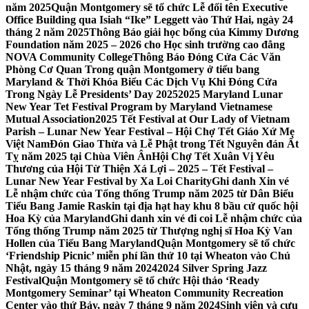
năm 2025
Quận Montgomery sẽ tổ chức Lễ đổi tên Executive
Office Building qua Isiah “Ike” Leggett vào Thứ Hai, ngày 24
tháng 2 năm 2025
Thông Báo giải học bổng của Kimmy Dương
Foundation năm 2025 – 2026 cho Học sinh trường cao đẳng
NOVA Community College
Thông Báo Đóng Cửa Các Văn
Phòng Cơ Quan Trong quận Montgomery ở tiểu bang
Maryland & Thời Khóa Biểu Các Dịch Vụ Khi Đóng Cửa
Trong Ngày Lễ Presidents’ Day 2025
2025 Maryland Lunar
New Year Tet Festival Program by Maryland Vietnamese
Mutual Association
2025 Tết Festival at Our Lady of Vietnam
Parish – Lunar New Year Festival – Hội Chợ Tết Giáo Xứ Mẹ
Việt Nam
Đón Giao Thừa và Lễ Phật trong Tết Nguyên đán Ất
Tỵ năm 2025 tại Chùa Viên Ân
Hội Chợ Tết Xuân Vị Yêu
Thương của Hội Từ Thiện Xá Lợi – 2025 – Tết Festival –
Lunar New Year Festival by Xa Loi Charity
Ghi danh Xin vé
Lễ nhậm chức của Tổng thống Trump năm 2025 từ Dân Biểu
Tiểu Bang Jamie Raskin tại địa hạt hay khu 8 bầu cử quốc hội
Hoa Kỳ của Maryland
Ghi danh xin vé đi coi Lễ nhậm chức của
Tổng thống Trump năm 2025 từ Thượng nghị sĩ Hoa Kỳ Van
Hollen của Tiểu Bang Maryland
Quận Montgomery sẽ tổ chức
‘Friendship Picnic’ miễn phí lần thứ 10 tại Wheaton vào Chủ
Nhật, ngày 15 tháng 9 năm 2024
2024 Silver Spring Jazz
Festival
Quận Montgomery sẽ tổ chức Hội thảo ‘Ready
Montgomery Seminar’ tại Wheaton Community Recreation
Center vào thứ Bảy, ngày 7 tháng 9 năm 2024
Sinh viên và cựu