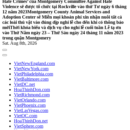
Hate Crimes’ của Montgomery Committee Against Hate
Violence sẽ được tổ chức tại Rockville vào thứ Tư ngày 6 tháng
12 năm 2023
Montgomery County Animal Services and
Adoption Center sẽ Miễn mọi khoản phí xin nhận nuôi tất cả
các loài thú vật vào đúng dịp nghỉ lễ cho đến khi có thông báo
mới
Thời khóa biểu và dịch vụ cho nghỉ lễ cuối tuần Lễ tạ ơn
vào Thứ Năm ngày 23 – Thứ Sáu ngày 24 tháng 11 năm 2023
trong quận Montgomery
Sat. Aug 8th, 2026
VietNewEngland.com
VietNewYork.com
VietPhiladelphia.com
VietBaltimore.com
VietDC.net
HoaThinhDon.com
VietRichmond.com
VietOrlando.com
VietPhoenix.com
VietLasVegas.com
VietOC.com
HoaThinhDon.net
VietSphere.com