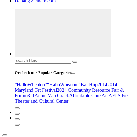
DanangVietnam.com
Search
for:
Or check our Popular Categories...
“HalloWheaton”
“HalloWheaton” Bar Hop
2014
2014
Maryland Tet Festival
2024 Community Resource Fair &
Forum
311
Adam Văn Grack
Affordable Care Act
AFI Silver
Theater and Cultural Center