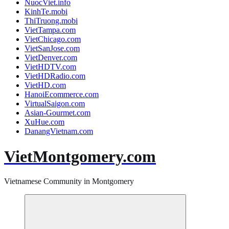
NuocViet.info
KinhTe.mobi
ThiTruong.mobi
VietTampa.com
VietChicago.com
VietSanJose.com
VietDenver.com
VietHDTV.com
VietHDRadio.com
VietHD.com
HanoiEcommerce.com
VirtualSaigon.com
Asian-Gourmet.com
XuHue.com
DanangVietnam.com
VietMontgomery.com
Vietnamese Community in Montgomery