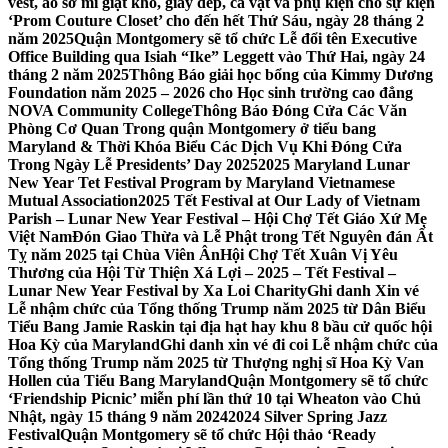
vest, áo sơ mi giặt khô, giày dép, cà vạt và phụ kiện cho sự kiện
‘Prom Couture Closet’ cho đến hết Thứ Sáu, ngày 28 tháng 2
năm 2025
Quận Montgomery sẽ tổ chức Lễ đổi tên Executive
Office Building qua Isiah “Ike” Leggett vào Thứ Hai, ngày 24
tháng 2 năm 2025
Thông Báo giải học bổng của Kimmy Dương
Foundation năm 2025 – 2026 cho Học sinh trường cao đẳng
NOVA Community College
Thông Báo Đóng Cửa Các Văn
Phòng Cơ Quan Trong quận Montgomery ở tiểu bang
Maryland & Thời Khóa Biểu Các Dịch Vụ Khi Đóng Cửa
Trong Ngày Lễ Presidents’ Day 2025
2025 Maryland Lunar
New Year Tet Festival Program by Maryland Vietnamese
Mutual Association
2025 Tết Festival at Our Lady of Vietnam
Parish – Lunar New Year Festival – Hội Chợ Tết Giáo Xứ Mẹ
Việt Nam
Đón Giao Thừa và Lễ Phật trong Tết Nguyên đán Ất
Tỵ năm 2025 tại Chùa Viên Ân
Hội Chợ Tết Xuân Vị Yêu
Thương của Hội Từ Thiện Xá Lợi – 2025 – Tết Festival –
Lunar New Year Festival by Xa Loi Charity
Ghi danh Xin vé
Lễ nhậm chức của Tổng thống Trump năm 2025 từ Dân Biểu
Tiểu Bang Jamie Raskin tại địa hạt hay khu 8 bầu cử quốc hội
Hoa Kỳ của Maryland
Ghi danh xin vé đi coi Lễ nhậm chức của
Tổng thống Trump năm 2025 từ Thượng nghị sĩ Hoa Kỳ Van
Hollen của Tiểu Bang Maryland
Quận Montgomery sẽ tổ chức
‘Friendship Picnic’ miễn phí lần thứ 10 tại Wheaton vào Chủ
Nhật, ngày 15 tháng 9 năm 2024
2024 Silver Spring Jazz
Festival
Quận Montgomery sẽ tổ chức Hội thảo ‘Ready