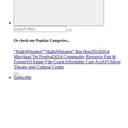
Search
for:
Or check our Popular Categories...
“HalloWheaton”
“HalloWheaton” Bar Hop
2014
2014
Maryland Tet Festival
2024 Community Resource Fair &
Forum
311
Adam Văn Grack
Affordable Care Act
AFI Silver
Theater and Cultural Center
Subscribe