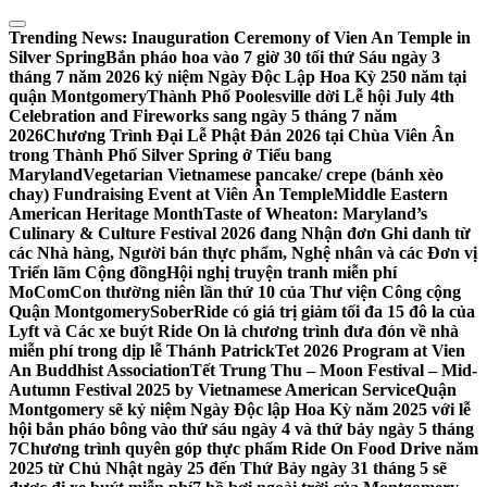
Skip
to
Trending News:
Inauguration Ceremony of Vien An Temple in
content
Silver Spring
Bắn pháo hoa vào 7 giờ 30 tối thứ Sáu ngày 3
tháng 7 năm 2026 kỷ niệm Ngày Độc Lập Hoa Kỳ 250 năm tại
quận Montgomery
Thành Phố Poolesville dời Lễ hội July 4th
Celebration and Fireworks sang ngày 5 tháng 7 năm
2026
Chương Trình Đại Lễ Phật Đản 2026 tại Chùa Viên Ân
trong Thành Phố Silver Spring ở Tiểu bang
Maryland
Vegetarian Vietnamese pancake/ crepe (bánh xèo
chay) Fundraising Event at Viên Ân Temple
Middle Eastern
American Heritage Month
Taste of Wheaton: Maryland’s
Culinary & Culture Festival 2026 đang Nhận đơn Ghi danh từ
các Nhà hàng, Người bán thực phẩm, Nghệ nhân và các Đơn vị
Triển lãm Cộng đồng
Hội nghị truyện tranh miễn phí
MoComCon thường niên lần thứ 10 của Thư viện Công cộng
Quận Montgomery
SoberRide có giá trị giảm tối đa 15 đô la của
Lyft và Các xe buýt Ride On là chương trình đưa đón về nhà
miễn phí trong dịp lễ Thánh Patrick
Tet 2026 Program at Vien
An Buddhist Association
Tết Trung Thu – Moon Festival – Mid-
Autumn Festival 2025 by Vietnamese American Service
Quận
Montgomery sẽ kỷ niệm Ngày Độc lập Hoa Kỳ năm 2025 với lễ
hội bắn pháo bông vào thứ sáu ngày 4 và thứ bảy ngày 5 tháng
7
Chương trình quyên góp thực phẩm Ride On Food Drive năm
2025 từ Chủ Nhật ngày 25 đến Thứ Bảy ngày 31 tháng 5 sẽ