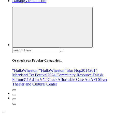
DanangVietnam.com
Search
for:
Or check our Popular Categories...
“HalloWheaton”
“HalloWheaton” Bar Hop
2014
2014
Maryland Tet Festival
2024 Community Resource Fair &
Forum
311
Adam Văn Grack
Affordable Care Act
AFI Silver
Theater and Cultural Center