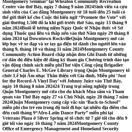
Montgomery Seminar’ tại Wheaton Community Recreation
Center vào thứ Bảy, ngày 7 tháng 9 năm 2024
Sinh viên và cựu
sinh viên của Cao đẳng Montgomery từ 18 tuổi đến 25 tuổi có
thể gửi thiết kế cho Cuộc thi biểu ngữ “Promote the Vote” với
giải thưởng 1.500 đô la khi gửi trước thứ Sáu, ngày 13 tháng 9
năm 2024
Buổi lễ tưởng niệm Ngày Quốc tế Nhận thức về Sử
dụng Thuốc quá liều và thắp nến vào thứ Năm ngày 29 tháng 8
năm 2024 tại Downtown Rockville
Quận Montgomery mở các
lớp học về xe đạp và xe tay ga điện tử dành cho người lớn vào
tháng 9, tháng 10 và tháng 11 năm 2024
Montgomery County
Community Action Board chấp nhận đơn Ghi Danh từ những
cư dân đủ điều kiện để đăng ký tham gia Chương trình đào tạo
vận động chính sách miễn phí
Thư viện Công cộng Brigadier
General Charles E. McGee Library trọng Quận Montgomery tổ
chức Lễ hội Âm nhạc Thân thiện với Gia đình, Miễn phí ‘Just
for the Record-A Vinyl Day’ với Johnny Juice vào Thứ Bảy,
ngày 10 tháng 8 năm 2024
24 Trang trại nông nghiệp trong
Quận Montgomery mở cửa cho du khách Mua sắm và Tham
quan vào Thứ Bảy ngày 27 và Chủ Nhật, ngày 28 tháng 7 năm
2024
Quận Montgomery cung cấp vắc-xin ‘Back-to-School’’
miễn phí cho trẻ em trong độ tuổi đi học tại nhiều địa điểm cho
đến cuối tháng 9
“Afro-Latin Dance Party” miễn phí tại
Veterans Plaza ở Silver Spring sẽ tổ chức từ 7 giờ tối cho đến 9
giờ tối vào ngày 16 tháng 7 năm 2024
Montgomery County
Office of Emergency Management and Homeland Security