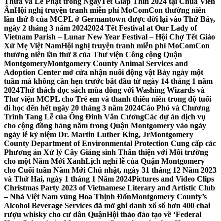
Thừa và Lễ Phật trong NgàyTết Giáp Thìn 2024 tại Chùa Viên
Ân
Hội nghị truyện tranh miễn phí MoComCon thường niên
lần thứ 8 của MCPL ở Germantown được dời lại vào Thứ Bảy,
ngày 2 tháng 3 năm 2024
2024 Tết Festival at Our Lady of
Vietnam Parish – Lunar New Year Festival – Hội Chợ Tết Giáo
Xứ Mẹ Việt Nam
Hội nghị truyện tranh miễn phí MoComCon
thường niên lần thứ 8 của Thư viện Công cộng Quận
Montgomery
Montgomery County Animal Services and
Adoption Center mở cửa nhận nuôi động vật Bảy ngày một
tuần mà không cần hẹn trước bắt đầu từ ngày 14 tháng 1 năm
2024
Thử thách đọc sách mùa đông với Washing Wizards và
Thư viện MCPL cho Trẻ em và thanh thiếu niên trong độ tuổi
đi học đến hết ngày 20 tháng 3 năm 2024
Cáo Phó và Chương
Trình Tang Lễ của Ông Đinh Văn Cương
Các dự án dịch vụ
cho cộng đồng hàng năm trong Quận Montgomery vào ngày
ngày lễ kỷ niệm Dr. Martin Luther King, Jr
Montgomery
County Department of Environmental Protection Cung cấp các
Phương án Xử lý Cây Giáng sinh Thân thiện với Môi trường
cho một Năm Mới Xanh
Lịch nghỉ lễ của Quận Montgomery
cho Cuối tuần Năm Mới Chủ nhật, ngày 31 tháng 12 Năm 2023
và Thứ Hai, ngày 1 tháng 1 Năm 2024
Pictures and Video Clips
Christmas Party 2023 of Vietnamese Literary and Artistic Club
– Nhà Việt Nam vùng Hoa Thịnh Đốn
Montgomery County’s
Alcohol Beverage Services đã mở ghi danh xổ số hơn 400 chai
rượu whisky cho cư dân Quận
Hội thảo đào tạo về ‘Federal