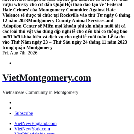
rượu whisky cho cư dân Quận
Hội thảo đào tạo về ‘Federal
Hate Crimes’ của Montgomery Committee Against Hate
Violence sẽ được tổ chức tại Rockville vào thứ Tư ngày 6 tháng
12 năm 2023
Montgomery County Animal Services and
Adoption Center sẽ Miễn mọi khoản phí xin nhận nuôi tất cả
các loài thú vật vào đúng dịp nghỉ lễ cho đến khi có thông báo
mới
Thời khóa biểu và dịch vụ cho nghỉ lễ cuối tuần Lễ tạ ơn
vào Thứ Năm ngày 23 – Thứ Sáu ngày 24 tháng 11 năm 2023
trong quận Montgomery
Fri. Aug 7th, 2026
VietMontgomery.com
Vietnamese Community in Montgomery
Subscribe
VietNewEngland.com
VietNewYork.com