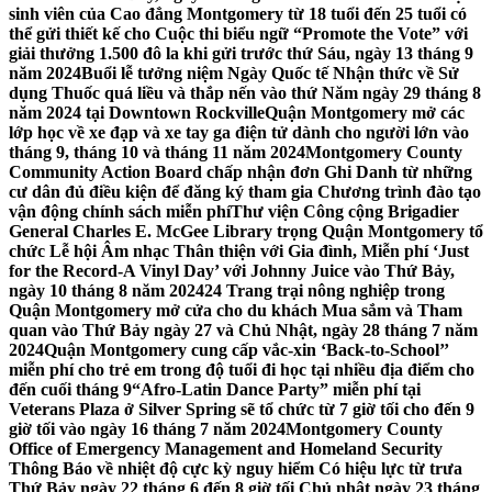
sinh viên của Cao đẳng Montgomery từ 18 tuổi đến 25 tuổi có
thể gửi thiết kế cho Cuộc thi biểu ngữ “Promote the Vote” với
giải thưởng 1.500 đô la khi gửi trước thứ Sáu, ngày 13 tháng 9
năm 2024
Buổi lễ tưởng niệm Ngày Quốc tế Nhận thức về Sử
dụng Thuốc quá liều và thắp nến vào thứ Năm ngày 29 tháng 8
năm 2024 tại Downtown Rockville
Quận Montgomery mở các
lớp học về xe đạp và xe tay ga điện tử dành cho người lớn vào
tháng 9, tháng 10 và tháng 11 năm 2024
Montgomery County
Community Action Board chấp nhận đơn Ghi Danh từ những
cư dân đủ điều kiện để đăng ký tham gia Chương trình đào tạo
vận động chính sách miễn phí
Thư viện Công cộng Brigadier
General Charles E. McGee Library trọng Quận Montgomery tổ
chức Lễ hội Âm nhạc Thân thiện với Gia đình, Miễn phí ‘Just
for the Record-A Vinyl Day’ với Johnny Juice vào Thứ Bảy,
ngày 10 tháng 8 năm 2024
24 Trang trại nông nghiệp trong
Quận Montgomery mở cửa cho du khách Mua sắm và Tham
quan vào Thứ Bảy ngày 27 và Chủ Nhật, ngày 28 tháng 7 năm
2024
Quận Montgomery cung cấp vắc-xin ‘Back-to-School’’
miễn phí cho trẻ em trong độ tuổi đi học tại nhiều địa điểm cho
đến cuối tháng 9
“Afro-Latin Dance Party” miễn phí tại
Veterans Plaza ở Silver Spring sẽ tổ chức từ 7 giờ tối cho đến 9
giờ tối vào ngày 16 tháng 7 năm 2024
Montgomery County
Office of Emergency Management and Homeland Security
Thông Báo về nhiệt độ cực kỳ nguy hiểm Có hiệu lực từ trưa
Thứ Bảy ngày 22 tháng 6 đến 8 giờ tối Chủ nhật ngày 23 tháng