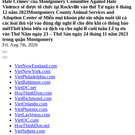
Hate Crimes’ của Montgomery Committee Against Hate
Violence sẽ được tổ chức tại Rockville vào thứ Tư ngày 6 tháng
12 năm 2023
Montgomery County Animal Services and
Adoption Center sẽ Miễn mọi khoản phí xin nhận nuôi tất cả
các loài thú vật vào đúng dịp nghỉ lễ cho đến khi có thông báo
mới
Thời khóa biểu và dịch vụ cho nghỉ lễ cuối tuần Lễ tạ ơn
vào Thứ Năm ngày 23 – Thứ Sáu ngày 24 tháng 11 năm 2023
trong quận Montgomery
Fri. Aug 7th, 2026
VietNewEngland.com
VietNewYork.com
VietPhiladelphia.com
VietBaltimore.com
VietDC.net
HoaThinhDon.com
VietRichmond.com
VietOrlando.com
VietPhoenix.com
VietLasVegas.com
VietOC.com
HoaThinhDon.net
VietSphere.com