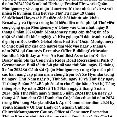
6 năm 2024
2024 Scotland Heritage Festival Fireworks
Quận
Montgomery sẽ công nhận ‘Juneteenth’ theo nhiều cách và với
nhiều lễ kỷ niệm, hầu hết vào Thứ Tư ngày 19 tháng
Sáu
Michael Hayes sẽ biểu diễn các bài hát từ sân khấu
Broadway và Opera trong buổi biểu diễn miễn phí tại Thư viện
công cộng quận Montgomery ở Olney vào Chủ nhật, ngày 9
tháng 6 năm 2024
Quận Montgomery cung cấp thông tin cập
nhật về thời tiết khắc nghiệt và Kêu gọi người dân tránh xa dây
điện bị rơi
Rockville’s Global Bites Fest 2024
Quận Montgomery
tổ chức buổi mở cửa cho người tìm việc vào ngày 5 tháng 6
năm 2024 tại County’s Executive Office Building
Celebration
Buddha’s Birthday at Vien An Buddhist Association
‘Roller
Disco’ miễn phí tại Công viên Ridge Road Recreational Park ở
Germantown Buổi tối từ 6-8 giờ tối vào thứ Sáu, ngày 17 tháng
5 năm 2024
Sở Cảnh sát Quận Montgomery cung cấp miễn phí
các bản nâng cấp phần mềm chống trộm với Xe Hyundai trong
ba ngày: Thứ Năm ngày 9 , Thứ Sáu ngày 10 và Thứ Bảy ngày
11 tháng 5 năm 2024
Bỏ phiếu sớm cho Cuộc bầu cử sơ bộ Tổng
thống Hoa Kỳ năm 2024 từ Thứ Năm ngày 2 tháng 5 năm
2024, đến Thứ Năm ngày 9 tháng 5 năm 2024
Thứ Ba ngày 23
tháng 4 là hạn chót Ghi Danh cho Cuộc bầu cử sơ bộ năm 2024
trong tiểu bang Maryland
Black April Commemoration 2024 by
Youth Ministry Of Our Lady of Vietnam Catholic
Church
Montgomery County Office of Consumer Protection
Thông Báo các chủ nhà về nguy cơ gia tăng các trò lừa đảo lát