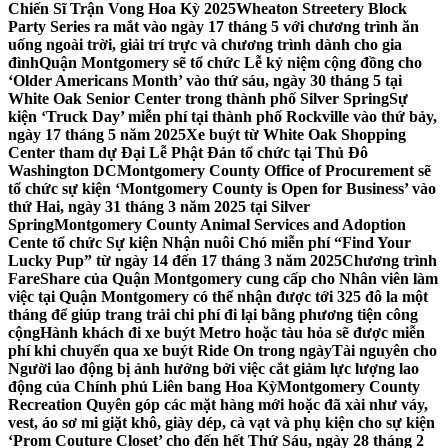
Chiến Sĩ Trận Vong Hoa Kỳ 2025
Wheaton Streetery Block
Party Series ra mắt vào ngày 17 tháng 5 với chương trình ăn
uống ngoài trời, giải trí trực và chương trình dành cho gia
đình
Quận Montgomery sẽ tổ chức Lễ kỷ niệm cộng đồng cho
‘Older Americans Month’ vào thứ sáu, ngày 30 tháng 5 tại
White Oak Senior Center trong thành phố Silver Spring
Sự
kiện ‘Truck Day’ miễn phí tại thành phố Rockville vào thứ bảy,
ngày 17 tháng 5 năm 2025
Xe buýt từ White Oak Shopping
Center tham dự Đại Lễ Phật Đản tổ chức tại Thủ Đô
Washington DC
Montgomery County Office of Procurement sẽ
tổ chức sự kiện ‘Montgomery County is Open for Business’ vào
thứ Hai, ngày 31 tháng 3 năm 2025 tại Silver
Spring
Montgomery County Animal Services and Adoption
Cente tổ chức Sự kiện Nhận nuôi Chó miễn phí “Find Your
Lucky Pup” từ ngày 14 đến 17 tháng 3 năm 2025
Chương trình
FareShare của Quận Montgomery cung cấp cho Nhân viên làm
việc tại Quận Montgomery có thể nhận được tới 325 đô la một
tháng để giúp trang trải chi phí đi lại bằng phương tiện công
cộng
Hành khách đi xe buýt Metro hoặc tàu hỏa sẽ được miễn
phí khi chuyển qua xe buýt Ride On trong ngày
Tài nguyên cho
Người lao động bị ảnh hưởng bởi việc cắt giảm lực lượng lao
động của Chính phủ Liên bang Hoa Kỳ
Montgomery County
Recreation Quyên góp các mặt hàng mới hoặc đã xài như váy,
vest, áo sơ mi giặt khô, giày dép, cà vạt và phụ kiện cho sự kiện
‘Prom Couture Closet’ cho đến hết Thứ Sáu, ngày 28 tháng 2