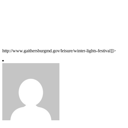
http://www.gaithersburgmd.gov/leisure/winter-lights-festival]]>