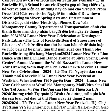
Celebration by City of Rockville on Saturday February 17 at
Rockville High School is canceled
Quyên góp những chiếc váy,
bộ vest và phụ kiện đã sử dụng hay đồ mới cho ‘Project Prom
Dress’ 2024
Các events cho Ngày lễ tình nhân ở Downtown
Silver Spring và Silver Spring Arts and Entertainment
District
Cuộc thi video ‘Heads Up, Phones Dow’ của
Montgomery County Department of Transportation dành cho
thanh thiếu niên chấp nhận bài gửi đến hết ngày 29 tháng 2
năm 2024
2024 Lunar New Year Celebration at Kensington
Park Library
The City of Rockville Board of Supervisors of
Elections sẽ tổ chức diễn đàn thứ hai sau bầu cử để thảo luận
về cuộc bầu cử bỏ phiếu qua thư năm 2023 của Thành phố
Rockville trong tiểu bang Maryland
2024 Lunar New Year Lion
Dance with Hung Ci Lion Dance Troupe at Silver Spring Town
Center’s Annual Around the World Bazaar
The Lunar New
Year Drawing Workshop at Glen Echo Park!
Rockville’s Lunar
New Year Celebration – 2024 – Lễ đón Tết Nguyên đán của
Thành phố Rockville
2024 Lunar New Year Weekend at
WestField Wheaton
Đón Tết Nguyên Đán – 2024 – Lunar New
Year Celebration at WestField Montgomery Mall
Video clips Hội
Chợ Tết Xuân Vị Yêu Thương của Hội Từ Thiện Xá Lợi
2024
Chương trình Tự quản lý Bệnh tiểu đường miễn phí kéo
dài sáu tuần bắt đầu từ thứ Năm ngày 22 tháng 2 năm
2024
2024 – Tết Festival – Lunar New Year Festival – Hội Chợ
Tết Xuân Vị Yêu Thương của Hội Từ Thiện Xá Lợi –
Đón Giao