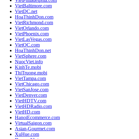
VietPhiladelphia.com
VietBaltimore.com
VietDC.net
HoaThinhDon.com
VietRichmond.com
VietOrlando.com
VietPhoenix.com
VietLasVegas.com
VietOC.com
HoaThinhDon.net
VietSphere.com
NuocViet.info
KinhTe.mobi
ThiTruong.mobi
VietTampa.com
VietChicago.com
VietSanJose.com
VietDenver.com
VietHDTV.com
VietHDRadio.com
VietHD.com
HanoiEcommerce.com
VirtualSaigon.com
Asian-Gourmet.com
XuHue.com