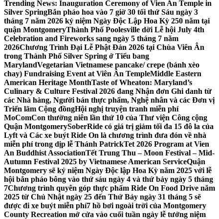
Trending News:
Inauguration Ceremony of Vien An Temple in
Silver Spring
Bắn pháo hoa vào 7 giờ 30 tối thứ Sáu ngày 3
tháng 7 năm 2026 kỷ niệm Ngày Độc Lập Hoa Kỳ 250 năm tại
quận Montgomery
Thành Phố Poolesville dời Lễ hội July 4th
Celebration and Fireworks sang ngày 5 tháng 7 năm
2026
Chương Trình Đại Lễ Phật Đản 2026 tại Chùa Viên Ân
trong Thành Phố Silver Spring ở Tiểu bang
Maryland
Vegetarian Vietnamese pancake/ crepe (bánh xèo
chay) Fundraising Event at Viên Ân Temple
Middle Eastern
American Heritage Month
Taste of Wheaton: Maryland’s
Culinary & Culture Festival 2026 đang Nhận đơn Ghi danh từ
các Nhà hàng, Người bán thực phẩm, Nghệ nhân và các Đơn vị
Triển lãm Cộng đồng
Hội nghị truyện tranh miễn phí
MoComCon thường niên lần thứ 10 của Thư viện Công cộng
Quận Montgomery
SoberRide có giá trị giảm tối đa 15 đô la của
Lyft và Các xe buýt Ride On là chương trình đưa đón về nhà
miễn phí trong dịp lễ Thánh Patrick
Tet 2026 Program at Vien
An Buddhist Association
Tết Trung Thu – Moon Festival – Mid-
Autumn Festival 2025 by Vietnamese American Service
Quận
Montgomery sẽ kỷ niệm Ngày Độc lập Hoa Kỳ năm 2025 với lễ
hội bắn pháo bông vào thứ sáu ngày 4 và thứ bảy ngày 5 tháng
7
Chương trình quyên góp thực phẩm Ride On Food Drive năm
2025 từ Chủ Nhật ngày 25 đến Thứ Bảy ngày 31 tháng 5 sẽ
được đi xe buýt miễn phí
7 hồ bơi ngoài trời của Montgomery
County Recreation mở cửa vào cuối tuần ngày lễ tưởng niệm