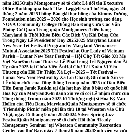
năm 2025
Quận Montgomery sẽ tổ chức Lễ đổi tên Executive
Office Building qua Isiah “Ike” Leggett vào Thứ Hai, ngày 24
tháng 2 năm 2025
Thông Báo giải học bổng của Kimmy Dương
Foundation năm 2025 – 2026 cho Học sinh trường cao đẳng
NOVA Community College
Thông Báo Đóng Cửa Các Văn
Phòng Cơ Quan Trong quận Montgomery ở tiểu bang
Maryland & Thời Khóa Biểu Các Dịch Vụ Khi Đóng Cửa
Trong Ngày Lễ Presidents’ Day 2025
2025 Maryland Lunar
New Year Tet Festival Program by Maryland Vietnamese
Mutual Association
2025 Tết Festival at Our Lady of Vietnam
Parish – Lunar New Year Festival – Hội Chợ Tết Giáo Xứ Mẹ
Việt Nam
Đón Giao Thừa và Lễ Phật trong Tết Nguyên đán Ất
Tỵ năm 2025 tại Chùa Viên Ân
Hội Chợ Tết Xuân Vị Yêu
Thương của Hội Từ Thiện Xá Lợi – 2025 – Tết Festival –
Lunar New Year Festival by Xa Loi Charity
Ghi danh Xin vé
Lễ nhậm chức của Tổng thống Trump năm 2025 từ Dân Biểu
Tiểu Bang Jamie Raskin tại địa hạt hay khu 8 bầu cử quốc hội
Hoa Kỳ của Maryland
Ghi danh xin vé đi coi Lễ nhậm chức của
Tổng thống Trump năm 2025 từ Thượng nghị sĩ Hoa Kỳ Van
Hollen của Tiểu Bang Maryland
Quận Montgomery sẽ tổ chức
‘Friendship Picnic’ miễn phí lần thứ 10 tại Wheaton vào Chủ
Nhật, ngày 15 tháng 9 năm 2024
2024 Silver Spring Jazz
Festival
Quận Montgomery sẽ tổ chức Hội thảo ‘Ready
Montgomery Seminar’ tại Wheaton Community Recreation
Center vào thứ Bảy, ngày 7 tháng 9 năm 2024
Sinh viên và cựu