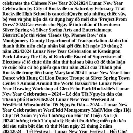
celebrates the Chinese New Year 2024
2024 Lunar New Year
Celebration by City of Rockville on Saturday February 17 at
Rockville High School is canceled
Quyên góp những chiếc váy,
bộ vest và phụ kiện đã sử dụng hay đồ mới cho ‘Project Prom
Dress’ 2024
Các events cho Ngày lễ tình nhân ở Downtown
Silver Spring và Silver Spring Arts and Entertainment
District
Cuộc thi video ‘Heads Up, Phones Dow’ của
Montgomery County Department of Transportation dành cho
thanh thiếu niên chấp nhận bài gửi đến hết ngày 29 tháng 2
năm 2024
2024 Lunar New Year Celebration at Kensington
Park Library
The City of Rockville Board of Supervisors of
Elections sẽ tổ chức diễn đàn thứ hai sau bầu cử để thảo luận
về cuộc bầu cử bỏ phiếu qua thư năm 2023 của Thành phố
Rockville trong tiểu bang Maryland
2024 Lunar New Year Lion
Dance with Hung Ci Lion Dance Troupe at Silver Spring Town
Center’s Annual Around the World Bazaar
The Lunar New
Year Drawing Workshop at Glen Echo Park!
Rockville’s Lunar
New Year Celebration – 2024 – Lễ đón Tết Nguyên đán của
Thành phố Rockville
2024 Lunar New Year Weekend at
WestField Wheaton
Đón Tết Nguyên Đán – 2024 – Lunar New
Year Celebration at WestField Montgomery Mall
Video clips Hội
Chợ Tết Xuân Vị Yêu Thương của Hội Từ Thiện Xá Lợi
2024
Chương trình Tự quản lý Bệnh tiểu đường miễn phí kéo
dài sáu tuần bắt đầu từ thứ Năm ngày 22 tháng 2 năm
2024
2024 – Tết Festival – Lunar New Year Festival – Hội Chợ