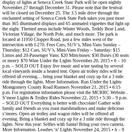
display of lights at Seneca Creek State Park will be open nightly
November 27 through December 31. Please note that the festival
will be closed on December 25. The 3.5 mile drive through the
enchanted setting of Seneca Creek State Park takes you past more
than 365 illuminated displays and 65 animated vignettes that light up
the night. Themed areas include Winter Woods, Teddy Bear Land,
Victorian Village, the North Pole, and much more. The park is
located at 11950 Clopper Road, just a few miles west of the
intersection with I-270. Fees Cars, SUV’s, Mini-Vans Sunday –
Thursday: $12 Cars, SUV’s, Mini-Vans Friday – Saturday: $15
Limos and 20-Passenger Vans: $20 Mini-buses: $30 Buses (30 seats
or more): $70 Wine Under the Lights November 20, 2015 • 6 – 10
p.m. – SOLD OUT Enjoy live music and wine tasting by several
local vineyards inside a heated tent. Open air trolley rides will be
offered all evening… bring your blanket and cozy up for a 3 mile
ride through the lights. More Information. Run Under the Lights
Montgomery County Road Runners November 21, 2015 • 6:15
p.m. For registration information please visit the MCRRC Website .
S’more Lights & Trolley Rides November 22, 2015 • 5:30 – 9 p.m.
– SOLD OUT Everything is better with chocolate! Gather with
family and friends as you roast marshmallows and make delicious
s’mores. Open air trolley and wagon rides will be offered all
evening. Bring a blanket and cozy up for a 3 mile ride through the
lights. New this year: Selfies with Santa! Bring your own camera.
More Information. Leashes ‘n’ Lights November 24, 2015 • 6 – 9