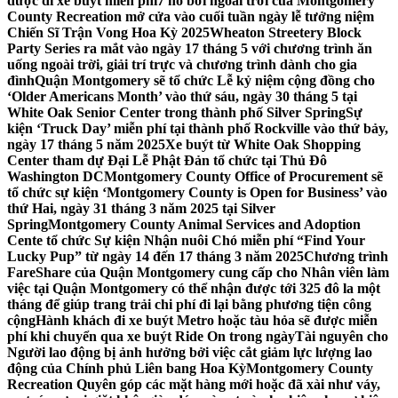
được đi xe buýt miễn phí
7 hồ bơi ngoài trời của Montgomery
County Recreation mở cửa vào cuối tuần ngày lễ tưởng niệm
Chiến Sĩ Trận Vong Hoa Kỳ 2025
Wheaton Streetery Block
Party Series ra mắt vào ngày 17 tháng 5 với chương trình ăn
uống ngoài trời, giải trí trực và chương trình dành cho gia
đình
Quận Montgomery sẽ tổ chức Lễ kỷ niệm cộng đồng cho
‘Older Americans Month’ vào thứ sáu, ngày 30 tháng 5 tại
White Oak Senior Center trong thành phố Silver Spring
Sự
kiện ‘Truck Day’ miễn phí tại thành phố Rockville vào thứ bảy,
ngày 17 tháng 5 năm 2025
Xe buýt từ White Oak Shopping
Center tham dự Đại Lễ Phật Đản tổ chức tại Thủ Đô
Washington DC
Montgomery County Office of Procurement sẽ
tổ chức sự kiện ‘Montgomery County is Open for Business’ vào
thứ Hai, ngày 31 tháng 3 năm 2025 tại Silver
Spring
Montgomery County Animal Services and Adoption
Cente tổ chức Sự kiện Nhận nuôi Chó miễn phí “Find Your
Lucky Pup” từ ngày 14 đến 17 tháng 3 năm 2025
Chương trình
FareShare của Quận Montgomery cung cấp cho Nhân viên làm
việc tại Quận Montgomery có thể nhận được tới 325 đô la một
tháng để giúp trang trải chi phí đi lại bằng phương tiện công
cộng
Hành khách đi xe buýt Metro hoặc tàu hỏa sẽ được miễn
phí khi chuyển qua xe buýt Ride On trong ngày
Tài nguyên cho
Người lao động bị ảnh hưởng bởi việc cắt giảm lực lượng lao
động của Chính phủ Liên bang Hoa Kỳ
Montgomery County
Recreation Quyên góp các mặt hàng mới hoặc đã xài như váy,