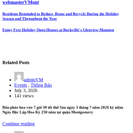
webmasterVMont
Post
Residents Reminded to Reduce, Reuse and Recycle During the Holiday
Season and Throughout the Year
navigation
Enjoy Free Holiday Open Houses at Rockville's Glenview Mansion
Related Posts
adminVM
Events
,
Thông Báo
July 3, 2026
141 views
Bắn pháo hoa vào 7 giờ 30 tối thứ Sáu ngày 3 tháng 7 năm 2026 kỷ niệm
Ngày Độc Lập Hoa Kỳ 250 năm tại quận Montgomery
Continue reading