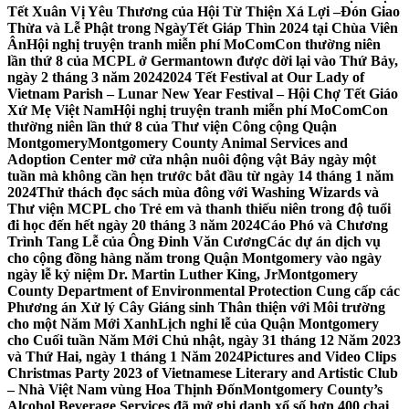
Tết Xuân Vị Yêu Thương của Hội Từ Thiện Xá Lợi –
Đón Giao
Thừa và Lễ Phật trong NgàyTết Giáp Thìn 2024 tại Chùa Viên
Ân
Hội nghị truyện tranh miễn phí MoComCon thường niên
lần thứ 8 của MCPL ở Germantown được dời lại vào Thứ Bảy,
ngày 2 tháng 3 năm 2024
2024 Tết Festival at Our Lady of
Vietnam Parish – Lunar New Year Festival – Hội Chợ Tết Giáo
Xứ Mẹ Việt Nam
Hội nghị truyện tranh miễn phí MoComCon
thường niên lần thứ 8 của Thư viện Công cộng Quận
Montgomery
Montgomery County Animal Services and
Adoption Center mở cửa nhận nuôi động vật Bảy ngày một
tuần mà không cần hẹn trước bắt đầu từ ngày 14 tháng 1 năm
2024
Thử thách đọc sách mùa đông với Washing Wizards và
Thư viện MCPL cho Trẻ em và thanh thiếu niên trong độ tuổi
đi học đến hết ngày 20 tháng 3 năm 2024
Cáo Phó và Chương
Trình Tang Lễ của Ông Đinh Văn Cương
Các dự án dịch vụ
cho cộng đồng hàng năm trong Quận Montgomery vào ngày
ngày lễ kỷ niệm Dr. Martin Luther King, Jr
Montgomery
County Department of Environmental Protection Cung cấp các
Phương án Xử lý Cây Giáng sinh Thân thiện với Môi trường
cho một Năm Mới Xanh
Lịch nghỉ lễ của Quận Montgomery
cho Cuối tuần Năm Mới Chủ nhật, ngày 31 tháng 12 Năm 2023
và Thứ Hai, ngày 1 tháng 1 Năm 2024
Pictures and Video Clips
Christmas Party 2023 of Vietnamese Literary and Artistic Club
– Nhà Việt Nam vùng Hoa Thịnh Đốn
Montgomery County’s
Alcohol Beverage Services đã mở ghi danh xổ số hơn 400 chai