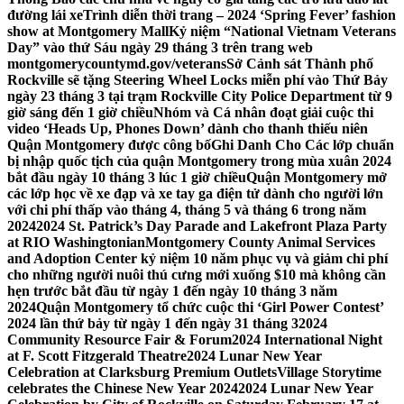
đường lái xe
Trình diễn thời trang – 2024 ‘Spring Fever’ fashion
show at Montgomery Mall
Kỷ niệm “National Vietnam Veterans
Day” vào thứ Sáu ngày 29 tháng 3 trên trang web
montgomerycountymd.gov/veterans
Sở Cảnh sát Thành phố
Rockville sẽ tặng Steering Wheel Locks miễn phí vào Thứ Bảy
ngày 23 tháng 3 tại trạm Rockville City Police Department từ 9
giờ sáng đến 1 giờ chiều
Nhóm và Cá nhân đoạt giải cuộc thi
video ‘Heads Up, Phones Down’ dành cho thanh thiếu niên
Quận Montgomery được công bố
Ghi Danh Cho Các lớp chuẩn
bị nhập quốc tịch của quận Montgomery trong mùa xuân 2024
bắt đầu ngày 10 tháng 3 lúc 1 giờ chiều
Quận Montgomery mở
các lớp học về xe đạp và xe tay ga điện tử dành cho người lớn
với chi phí thấp vào tháng 4, tháng 5 và tháng 6 trong năm
2024
2024 St. Patrick’s Day Parade and Lakefront Plaza Party
at RIO Washingtonian
Montgomery County Animal Services
and Adoption Center kỷ niệm 10 năm phục vụ và giảm chi phí
cho những người nuôi thú cưng mới xuống $10 mà không cần
hẹn trước bắt đầu từ ngày 1 đến ngày 10 tháng 3 năm
2024
Quận Montgomery tổ chức cuộc thi ‘Girl Power Contest’
2024 lần thứ bảy từ ngày 1 đến ngày 31 tháng 3
2024
Community Resource Fair & Forum
2024 International Night
at F. Scott Fitzgerald Theatre
2024 Lunar New Year
Celebration at Clarksburg Premium Outlets
Village Storytime
celebrates the Chinese New Year 2024
2024 Lunar New Year