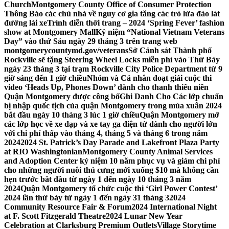
Church
Montgomery County Office of Consumer Protection
Thông Báo các chủ nhà về nguy cơ gia tăng các trò lừa đảo lát
đường lái xe
Trình diễn thời trang – 2024 ‘Spring Fever’ fashion
show at Montgomery Mall
Kỷ niệm “National Vietnam Veterans
Day” vào thứ Sáu ngày 29 tháng 3 trên trang web
montgomerycountymd.gov/veterans
Sở Cảnh sát Thành phố
Rockville sẽ tặng Steering Wheel Locks miễn phí vào Thứ Bảy
ngày 23 tháng 3 tại trạm Rockville City Police Department từ 9
giờ sáng đến 1 giờ chiều
Nhóm và Cá nhân đoạt giải cuộc thi
video ‘Heads Up, Phones Down’ dành cho thanh thiếu niên
Quận Montgomery được công bố
Ghi Danh Cho Các lớp chuẩn
bị nhập quốc tịch của quận Montgomery trong mùa xuân 2024
bắt đầu ngày 10 tháng 3 lúc 1 giờ chiều
Quận Montgomery mở
các lớp học về xe đạp và xe tay ga điện tử dành cho người lớn
với chi phí thấp vào tháng 4, tháng 5 và tháng 6 trong năm
2024
2024 St. Patrick’s Day Parade and Lakefront Plaza Party
at RIO Washingtonian
Montgomery County Animal Services
and Adoption Center kỷ niệm 10 năm phục vụ và giảm chi phí
cho những người nuôi thú cưng mới xuống $10 mà không cần
hẹn trước bắt đầu từ ngày 1 đến ngày 10 tháng 3 năm
2024
Quận Montgomery tổ chức cuộc thi ‘Girl Power Contest’
2024 lần thứ bảy từ ngày 1 đến ngày 31 tháng 3
2024
Community Resource Fair & Forum
2024 International Night
at F. Scott Fitzgerald Theatre
2024 Lunar New Year
Celebration at Clarksburg Premium Outlets
Village Storytime