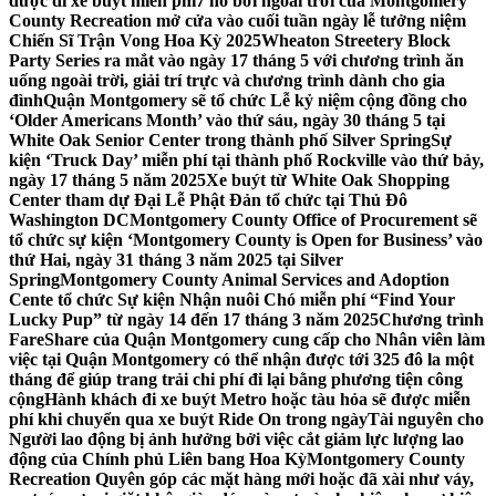
được đi xe buýt miễn phí
7 hồ bơi ngoài trời của Montgomery
County Recreation mở cửa vào cuối tuần ngày lễ tưởng niệm
Chiến Sĩ Trận Vong Hoa Kỳ 2025
Wheaton Streetery Block
Party Series ra mắt vào ngày 17 tháng 5 với chương trình ăn
uống ngoài trời, giải trí trực và chương trình dành cho gia
đình
Quận Montgomery sẽ tổ chức Lễ kỷ niệm cộng đồng cho
‘Older Americans Month’ vào thứ sáu, ngày 30 tháng 5 tại
White Oak Senior Center trong thành phố Silver Spring
Sự
kiện ‘Truck Day’ miễn phí tại thành phố Rockville vào thứ bảy,
ngày 17 tháng 5 năm 2025
Xe buýt từ White Oak Shopping
Center tham dự Đại Lễ Phật Đản tổ chức tại Thủ Đô
Washington DC
Montgomery County Office of Procurement sẽ
tổ chức sự kiện ‘Montgomery County is Open for Business’ vào
thứ Hai, ngày 31 tháng 3 năm 2025 tại Silver
Spring
Montgomery County Animal Services and Adoption
Cente tổ chức Sự kiện Nhận nuôi Chó miễn phí “Find Your
Lucky Pup” từ ngày 14 đến 17 tháng 3 năm 2025
Chương trình
FareShare của Quận Montgomery cung cấp cho Nhân viên làm
việc tại Quận Montgomery có thể nhận được tới 325 đô la một
tháng để giúp trang trải chi phí đi lại bằng phương tiện công
cộng
Hành khách đi xe buýt Metro hoặc tàu hỏa sẽ được miễn
phí khi chuyển qua xe buýt Ride On trong ngày
Tài nguyên cho
Người lao động bị ảnh hưởng bởi việc cắt giảm lực lượng lao
động của Chính phủ Liên bang Hoa Kỳ
Montgomery County
Recreation Quyên góp các mặt hàng mới hoặc đã xài như váy,