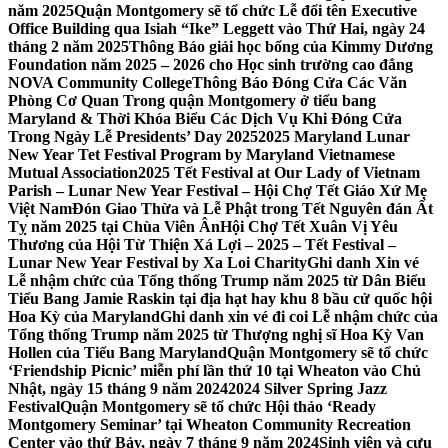
năm 2025
Quận Montgomery sẽ tổ chức Lễ đổi tên Executive
Office Building qua Isiah “Ike” Leggett vào Thứ Hai, ngày 24
tháng 2 năm 2025
Thông Báo giải học bổng của Kimmy Dương
Foundation năm 2025 – 2026 cho Học sinh trường cao đẳng
NOVA Community College
Thông Báo Đóng Cửa Các Văn
Phòng Cơ Quan Trong quận Montgomery ở tiểu bang
Maryland & Thời Khóa Biểu Các Dịch Vụ Khi Đóng Cửa
Trong Ngày Lễ Presidents’ Day 2025
2025 Maryland Lunar
New Year Tet Festival Program by Maryland Vietnamese
Mutual Association
2025 Tết Festival at Our Lady of Vietnam
Parish – Lunar New Year Festival – Hội Chợ Tết Giáo Xứ Mẹ
Việt Nam
Đón Giao Thừa và Lễ Phật trong Tết Nguyên đán Ất
Tỵ năm 2025 tại Chùa Viên Ân
Hội Chợ Tết Xuân Vị Yêu
Thương của Hội Từ Thiện Xá Lợi – 2025 – Tết Festival –
Lunar New Year Festival by Xa Loi Charity
Ghi danh Xin vé
Lễ nhậm chức của Tổng thống Trump năm 2025 từ Dân Biểu
Tiểu Bang Jamie Raskin tại địa hạt hay khu 8 bầu cử quốc hội
Hoa Kỳ của Maryland
Ghi danh xin vé đi coi Lễ nhậm chức của
Tổng thống Trump năm 2025 từ Thượng nghị sĩ Hoa Kỳ Van
Hollen của Tiểu Bang Maryland
Quận Montgomery sẽ tổ chức
‘Friendship Picnic’ miễn phí lần thứ 10 tại Wheaton vào Chủ
Nhật, ngày 15 tháng 9 năm 2024
2024 Silver Spring Jazz
Festival
Quận Montgomery sẽ tổ chức Hội thảo ‘Ready
Montgomery Seminar’ tại Wheaton Community Recreation
Center vào thứ Bảy, ngày 7 tháng 9 năm 2024
Sinh viên và cựu