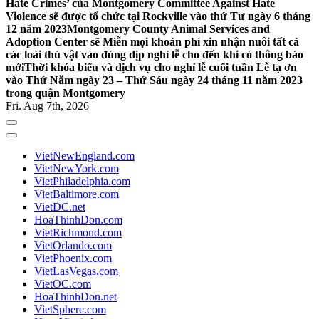
Hate Crimes’ của Montgomery Committee Against Hate
Violence sẽ được tổ chức tại Rockville vào thứ Tư ngày 6 tháng
12 năm 2023
Montgomery County Animal Services and
Adoption Center sẽ Miễn mọi khoản phí xin nhận nuôi tất cả
các loài thú vật vào đúng dịp nghỉ lễ cho đến khi có thông báo
mới
Thời khóa biểu và dịch vụ cho nghỉ lễ cuối tuần Lễ tạ ơn
vào Thứ Năm ngày 23 – Thứ Sáu ngày 24 tháng 11 năm 2023
trong quận Montgomery
Fri. Aug 7th, 2026
VietNewEngland.com
VietNewYork.com
VietPhiladelphia.com
VietBaltimore.com
VietDC.net
HoaThinhDon.com
VietRichmond.com
VietOrlando.com
VietPhoenix.com
VietLasVegas.com
VietOC.com
HoaThinhDon.net
VietSphere.com