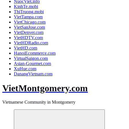
NuocViet.info
KinhTe.mobi
ThiTruong.mobi
VietTampa.com
VietChicago.com
VietSanJose.com
VietDenver.com
VietHDTV.com
VietHDRadio.com
VietHD.com
HanoiEcommerce.com
VirtualSaigon.com
Asian-Gourmet.com
XuHue.com
DanangVietnam.com
VietMontgomery.com
Vietnamese Community in Montgomery