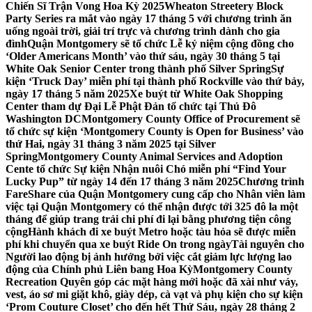
Chiến Sĩ Trận Vong Hoa Kỳ 2025
Wheaton Streetery Block
Party Series ra mắt vào ngày 17 tháng 5 với chương trình ăn
uống ngoài trời, giải trí trực và chương trình dành cho gia
đình
Quận Montgomery sẽ tổ chức Lễ kỷ niệm cộng đồng cho
‘Older Americans Month’ vào thứ sáu, ngày 30 tháng 5 tại
White Oak Senior Center trong thành phố Silver Spring
Sự
kiện ‘Truck Day’ miễn phí tại thành phố Rockville vào thứ bảy,
ngày 17 tháng 5 năm 2025
Xe buýt từ White Oak Shopping
Center tham dự Đại Lễ Phật Đản tổ chức tại Thủ Đô
Washington DC
Montgomery County Office of Procurement sẽ
tổ chức sự kiện ‘Montgomery County is Open for Business’ vào
thứ Hai, ngày 31 tháng 3 năm 2025 tại Silver
Spring
Montgomery County Animal Services and Adoption
Cente tổ chức Sự kiện Nhận nuôi Chó miễn phí “Find Your
Lucky Pup” từ ngày 14 đến 17 tháng 3 năm 2025
Chương trình
FareShare của Quận Montgomery cung cấp cho Nhân viên làm
việc tại Quận Montgomery có thể nhận được tới 325 đô la một
tháng để giúp trang trải chi phí đi lại bằng phương tiện công
cộng
Hành khách đi xe buýt Metro hoặc tàu hỏa sẽ được miễn
phí khi chuyển qua xe buýt Ride On trong ngày
Tài nguyên cho
Người lao động bị ảnh hưởng bởi việc cắt giảm lực lượng lao
động của Chính phủ Liên bang Hoa Kỳ
Montgomery County
Recreation Quyên góp các mặt hàng mới hoặc đã xài như váy,
vest, áo sơ mi giặt khô, giày dép, cà vạt và phụ kiện cho sự kiện
‘Prom Couture Closet’ cho đến hết Thứ Sáu, ngày 28 tháng 2