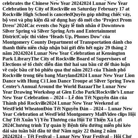
celebrates the Chinese New Year 2024
2024 Lunar New Year
Celebration by City of Rockville on Saturday February 17 at
Rockville High School is canceled
Quyên góp những chiếc váy,
bộ vest và phụ kiện đã sử dụng hay đồ mới cho ‘Project Prom
Dress’ 2024
Các events cho Ngày lễ tình nhân ở Downtown
Silver Spring và Silver Spring Arts and Entertainment
District
Cuộc thi video ‘Heads Up, Phones Dow’ của
Montgomery County Department of Transportation dành cho
thanh thiếu niên chấp nhận bài gửi đến hết ngày 29 tháng 2
năm 2024
2024 Lunar New Year Celebration at Kensington
Park Library
The City of Rockville Board of Supervisors of
Elections sẽ tổ chức diễn đàn thứ hai sau bầu cử để thảo luận
về cuộc bầu cử bỏ phiếu qua thư năm 2023 của Thành phố
Rockville trong tiểu bang Maryland
2024 Lunar New Year Lion
Dance with Hung Ci Lion Dance Troupe at Silver Spring Town
Center’s Annual Around the World Bazaar
The Lunar New
Year Drawing Workshop at Glen Echo Park!
Rockville’s Lunar
New Year Celebration – 2024 – Lễ đón Tết Nguyên đán của
Thành phố Rockville
2024 Lunar New Year Weekend at
WestField Wheaton
Đón Tết Nguyên Đán – 2024 – Lunar New
Year Celebration at WestField Montgomery Mall
Video clips Hội
Chợ Tết Xuân Vị Yêu Thương của Hội Từ Thiện Xá Lợi
2024
Chương trình Tự quản lý Bệnh tiểu đường miễn phí kéo
dài sáu tuần bắt đầu từ thứ Năm ngày 22 tháng 2 năm
2024
2024 – Tết Festival – Lunar New Year Festival – Hội Chợ