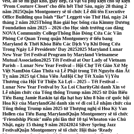
vest, áo sơ mi giặt khô, giày dép, cà vạt và phụ kiện cho sự kiện
‘Prom Couture Closet’ cho đến hết Thứ Sáu, ngày 28 tháng 2
năm 2025
Quận Montgomery sẽ tổ chức Lễ đổi tên Executive
Office Building qua Isiah “Ike” Leggett vào Thứ Hai, ngày 24
tháng 2 năm 2025
Thông Báo giải học bổng của Kimmy Dương
Foundation năm 2025 – 2026 cho Học sinh trường cao đẳng
NOVA Community College
Thông Báo Đóng Cửa Các Văn
Phòng Cơ Quan Trong quận Montgomery ở tiểu bang
Maryland & Thời Khóa Biểu Các Dịch Vụ Khi Đóng Cửa
Trong Ngày Lễ Presidents’ Day 2025
2025 Maryland Lunar
New Year Tet Festival Program by Maryland Vietnamese
Mutual Association
2025 Tết Festival at Our Lady of Vietnam
Parish – Lunar New Year Festival – Hội Chợ Tết Giáo Xứ Mẹ
Việt Nam
Đón Giao Thừa và Lễ Phật trong Tết Nguyên đán Ất
Tỵ năm 2025 tại Chùa Viên Ân
Hội Chợ Tết Xuân Vị Yêu
Thương của Hội Từ Thiện Xá Lợi – 2025 – Tết Festival –
Lunar New Year Festival by Xa Loi Charity
Ghi danh Xin vé
Lễ nhậm chức của Tổng thống Trump năm 2025 từ Dân Biểu
Tiểu Bang Jamie Raskin tại địa hạt hay khu 8 bầu cử quốc hội
Hoa Kỳ của Maryland
Ghi danh xin vé đi coi Lễ nhậm chức của
Tổng thống Trump năm 2025 từ Thượng nghị sĩ Hoa Kỳ Van
Hollen của Tiểu Bang Maryland
Quận Montgomery sẽ tổ chức
‘Friendship Picnic’ miễn phí lần thứ 10 tại Wheaton vào Chủ
Nhật, ngày 15 tháng 9 năm 2024
2024 Silver Spring Jazz
Festival
Quận Montgomery sẽ tổ chức Hội thảo ‘Ready