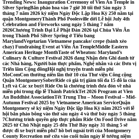
Trending News:
Inauguration Ceremony of Vien An Temple in
Silver Spring
Bắn pháo hoa vào 7 giờ 30 tối thứ Sáu ngày 3
tháng 7 năm 2026 kỷ niệm Ngày Độc Lập Hoa Kỳ 250 năm tại
quận Montgomery
Thành Phố Poolesville dời Lễ hội July 4th
Celebration and Fireworks sang ngày 5 tháng 7 năm
2026
Chương Trình Đại Lễ Phật Đản 2026 tại Chùa Viên Ân
trong Thành Phố Silver Spring ở Tiểu bang
Maryland
Vegetarian Vietnamese pancake/ crepe (bánh xèo
chay) Fundraising Event at Viên Ân Temple
Middle Eastern
American Heritage Month
Taste of Wheaton: Maryland’s
Culinary & Culture Festival 2026 đang Nhận đơn Ghi danh từ
các Nhà hàng, Người bán thực phẩm, Nghệ nhân và các Đơn vị
Triển lãm Cộng đồng
Hội nghị truyện tranh miễn phí
MoComCon thường niên lần thứ 10 của Thư viện Công cộng
Quận Montgomery
SoberRide có giá trị giảm tối đa 15 đô la của
Lyft và Các xe buýt Ride On là chương trình đưa đón về nhà
miễn phí trong dịp lễ Thánh Patrick
Tet 2026 Program at Vien
An Buddhist Association
Tết Trung Thu – Moon Festival – Mid-
Autumn Festival 2025 by Vietnamese American Service
Quận
Montgomery sẽ kỷ niệm Ngày Độc lập Hoa Kỳ năm 2025 với lễ
hội bắn pháo bông vào thứ sáu ngày 4 và thứ bảy ngày 5 tháng
7
Chương trình quyên góp thực phẩm Ride On Food Drive năm
2025 từ Chủ Nhật ngày 25 đến Thứ Bảy ngày 31 tháng 5 sẽ
được đi xe buýt miễn phí
7 hồ bơi ngoài trời của Montgomery
County Recreation mở cửa vào cuối tuần ngày lễ tưởng niệm