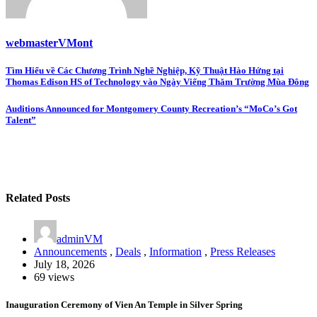
webmasterVMont
Post
Tìm Hiểu về Các Chương Trình Nghề Nghiệp, Kỹ Thuật Hào Hứng tại
Thomas Edison HS of Technology vào Ngày Viếng Thăm Trường Mùa Đông
navigation
Auditions Announced for Montgomery County Recreation’s “MoCo’s Got
Talent”
Related Posts
adminVM
Announcements
,
Deals
,
Information
,
Press Releases
July 18, 2026
69 views
Inauguration Ceremony of Vien An Temple in Silver Spring