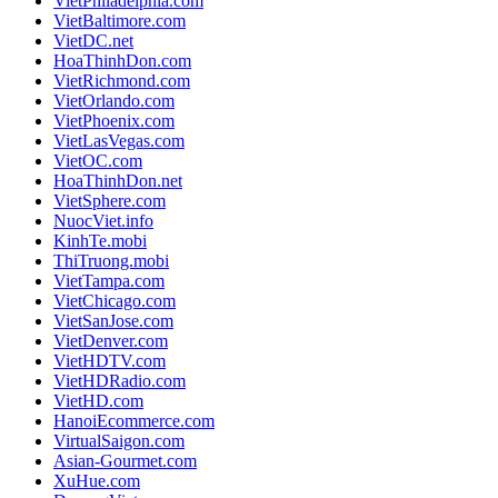
VietPhiladelphia.com
VietBaltimore.com
VietDC.net
HoaThinhDon.com
VietRichmond.com
VietOrlando.com
VietPhoenix.com
VietLasVegas.com
VietOC.com
HoaThinhDon.net
VietSphere.com
NuocViet.info
KinhTe.mobi
ThiTruong.mobi
VietTampa.com
VietChicago.com
VietSanJose.com
VietDenver.com
VietHDTV.com
VietHDRadio.com
VietHD.com
HanoiEcommerce.com
VirtualSaigon.com
Asian-Gourmet.com
XuHue.com