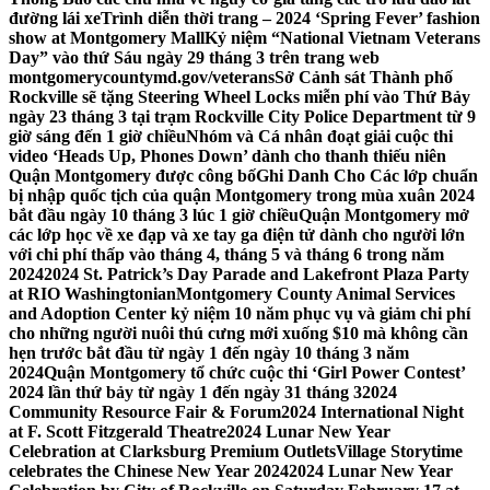
đường lái xe
Trình diễn thời trang – 2024 ‘Spring Fever’ fashion
show at Montgomery Mall
Kỷ niệm “National Vietnam Veterans
Day” vào thứ Sáu ngày 29 tháng 3 trên trang web
montgomerycountymd.gov/veterans
Sở Cảnh sát Thành phố
Rockville sẽ tặng Steering Wheel Locks miễn phí vào Thứ Bảy
ngày 23 tháng 3 tại trạm Rockville City Police Department từ 9
giờ sáng đến 1 giờ chiều
Nhóm và Cá nhân đoạt giải cuộc thi
video ‘Heads Up, Phones Down’ dành cho thanh thiếu niên
Quận Montgomery được công bố
Ghi Danh Cho Các lớp chuẩn
bị nhập quốc tịch của quận Montgomery trong mùa xuân 2024
bắt đầu ngày 10 tháng 3 lúc 1 giờ chiều
Quận Montgomery mở
các lớp học về xe đạp và xe tay ga điện tử dành cho người lớn
với chi phí thấp vào tháng 4, tháng 5 và tháng 6 trong năm
2024
2024 St. Patrick’s Day Parade and Lakefront Plaza Party
at RIO Washingtonian
Montgomery County Animal Services
and Adoption Center kỷ niệm 10 năm phục vụ và giảm chi phí
cho những người nuôi thú cưng mới xuống $10 mà không cần
hẹn trước bắt đầu từ ngày 1 đến ngày 10 tháng 3 năm
2024
Quận Montgomery tổ chức cuộc thi ‘Girl Power Contest’
2024 lần thứ bảy từ ngày 1 đến ngày 31 tháng 3
2024
Community Resource Fair & Forum
2024 International Night
at F. Scott Fitzgerald Theatre
2024 Lunar New Year
Celebration at Clarksburg Premium Outlets
Village Storytime
celebrates the Chinese New Year 2024
2024 Lunar New Year