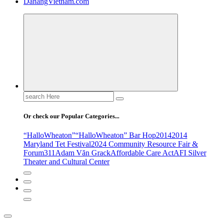
DanangVietnam.com
Search
for:
Or check our Popular Categories...
“HalloWheaton”
“HalloWheaton” Bar Hop
2014
2014
Maryland Tet Festival
2024 Community Resource Fair &
Forum
311
Adam Văn Grack
Affordable Care Act
AFI Silver
Theater and Cultural Center