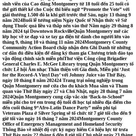
sinh viên của Cao đẳng Montgomery từ 18 tuổi đến 25 tuổi có
thể gửi thiết kế cho Cuộc thi biểu ngữ “Promote the Vote” với
giải thưởng 1.500 đô la khi gửi trước thứ Sáu, ngày 13 tháng 9
năm 2024
Buổi lễ tưởng niệm Ngày Quốc tế Nhận thức về Sử
dụng Thuốc quá liều và thắp nến vào thứ Năm ngày 29 tháng 8
năm 2024 tại Downtown Rockville
Quận Montgomery mở các
lớp học về xe đạp và xe tay ga điện tử dành cho người lớn vào
tháng 9, tháng 10 và tháng 11 năm 2024
Montgomery County
Community Action Board chấp nhận đơn Ghi Danh từ những
cư dân đủ điều kiện để đăng ký tham gia Chương trình đào tạo
vận động chính sách miễn phí
Thư viện Công cộng Brigadier
General Charles E. McGee Library trọng Quận Montgomery tổ
chức Lễ hội Âm nhạc Thân thiện với Gia đình, Miễn phí ‘Just
for the Record-A Vinyl Day’ với Johnny Juice vào Thứ Bảy,
ngày 10 tháng 8 năm 2024
24 Trang trại nông nghiệp trong
Quận Montgomery mở cửa cho du khách Mua sắm và Tham
quan vào Thứ Bảy ngày 27 và Chủ Nhật, ngày 28 tháng 7 năm
2024
Quận Montgomery cung cấp vắc-xin ‘Back-to-School’’
miễn phí cho trẻ em trong độ tuổi đi học tại nhiều địa điểm cho
đến cuối tháng 9
“Afro-Latin Dance Party” miễn phí tại
Veterans Plaza ở Silver Spring sẽ tổ chức từ 7 giờ tối cho đến 9
giờ tối vào ngày 16 tháng 7 năm 2024
Montgomery County
Office of Emergency Management and Homeland Security
Thông Báo về nhiệt độ cực kỳ nguy hiểm Có hiệu lực từ trưa
Thứ Bảy ngày 22 tháng 6 đến 8 giờ tối Chủ nhật ngày 23 tháng