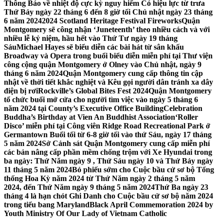
Thông Báo về nhiệt độ cực kỳ nguy hiểm Có hiệu lực từ trưa
Thứ Bảy ngày 22 tháng 6 đến 8 giờ tối Chủ nhật ngày 23 tháng
6 năm 2024
2024 Scotland Heritage Festival Fireworks
Quận
Montgomery sẽ công nhận ‘Juneteenth’ theo nhiều cách và với
nhiều lễ kỷ niệm, hầu hết vào Thứ Tư ngày 19 tháng
Sáu
Michael Hayes sẽ biểu diễn các bài hát từ sân khấu
Broadway và Opera trong buổi biểu diễn miễn phí tại Thư viện
công cộng quận Montgomery ở Olney vào Chủ nhật, ngày 9
tháng 6 năm 2024
Quận Montgomery cung cấp thông tin cập
nhật về thời tiết khắc nghiệt và Kêu gọi người dân tránh xa dây
điện bị rơi
Rockville’s Global Bites Fest 2024
Quận Montgomery
tổ chức buổi mở cửa cho người tìm việc vào ngày 5 tháng 6
năm 2024 tại County’s Executive Office Building
Celebration
Buddha’s Birthday at Vien An Buddhist Association
‘Roller
Disco’ miễn phí tại Công viên Ridge Road Recreational Park ở
Germantown Buổi tối từ 6-8 giờ tối vào thứ Sáu, ngày 17 tháng
5 năm 2024
Sở Cảnh sát Quận Montgomery cung cấp miễn phí
các bản nâng cấp phần mềm chống trộm với Xe Hyundai trong
ba ngày: Thứ Năm ngày 9 , Thứ Sáu ngày 10 và Thứ Bảy ngày
11 tháng 5 năm 2024
Bỏ phiếu sớm cho Cuộc bầu cử sơ bộ Tổng
thống Hoa Kỳ năm 2024 từ Thứ Năm ngày 2 tháng 5 năm
2024, đến Thứ Năm ngày 9 tháng 5 năm 2024
Thứ Ba ngày 23
tháng 4 là hạn chót Ghi Danh cho Cuộc bầu cử sơ bộ năm 2024
trong tiểu bang Maryland
Black April Commemoration 2024 by
Youth Ministry Of Our Lady of Vietnam Catholic