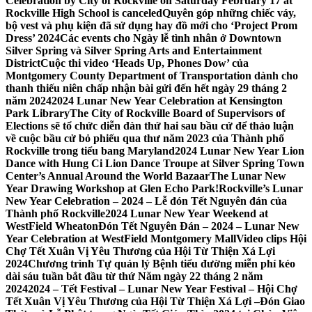
Celebration by City of Rockville on Saturday February 17 at
Rockville High School is canceled
Quyên góp những chiếc váy,
bộ vest và phụ kiện đã sử dụng hay đồ mới cho ‘Project Prom
Dress’ 2024
Các events cho Ngày lễ tình nhân ở Downtown
Silver Spring và Silver Spring Arts and Entertainment
District
Cuộc thi video ‘Heads Up, Phones Dow’ của
Montgomery County Department of Transportation dành cho
thanh thiếu niên chấp nhận bài gửi đến hết ngày 29 tháng 2
năm 2024
2024 Lunar New Year Celebration at Kensington
Park Library
The City of Rockville Board of Supervisors of
Elections sẽ tổ chức diễn đàn thứ hai sau bầu cử để thảo luận
về cuộc bầu cử bỏ phiếu qua thư năm 2023 của Thành phố
Rockville trong tiểu bang Maryland
2024 Lunar New Year Lion
Dance with Hung Ci Lion Dance Troupe at Silver Spring Town
Center’s Annual Around the World Bazaar
The Lunar New
Year Drawing Workshop at Glen Echo Park!
Rockville’s Lunar
New Year Celebration – 2024 – Lễ đón Tết Nguyên đán của
Thành phố Rockville
2024 Lunar New Year Weekend at
WestField Wheaton
Đón Tết Nguyên Đán – 2024 – Lunar New
Year Celebration at WestField Montgomery Mall
Video clips Hội
Chợ Tết Xuân Vị Yêu Thương của Hội Từ Thiện Xá Lợi
2024
Chương trình Tự quản lý Bệnh tiểu đường miễn phí kéo
dài sáu tuần bắt đầu từ thứ Năm ngày 22 tháng 2 năm
2024
2024 – Tết Festival – Lunar New Year Festival – Hội Chợ
Tết Xuân Vị Yêu Thương của Hội Từ Thiện Xá Lợi –
Đón Giao