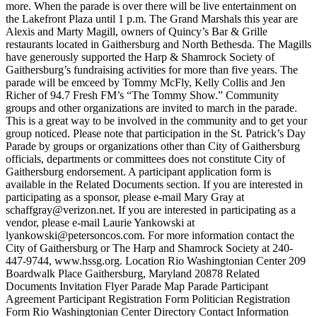
more. When the parade is over there will be live entertainment on
the Lakefront Plaza until 1 p.m. The Grand Marshals this year are
Alexis and Marty Magill, owners of Quincy’s Bar & Grille
restaurants located in Gaithersburg and North Bethesda. The Magills
have generously supported the Harp & Shamrock Society of
Gaithersburg’s fundraising activities for more than five years. The
parade will be emceed by Tommy McFly, Kelly Collis and Jen
Richer of 94.7 Fresh FM’s “The Tommy Show.” Community
groups and other organizations are invited to march in the parade.
This is a great way to be involved in the community and to get your
group noticed. Please note that participation in the St. Patrick’s Day
Parade by groups or organizations other than City of Gaithersburg
officials, departments or committees does not constitute City of
Gaithersburg endorsement. A participant application form is
available in the Related Documents section. If you are interested in
participating as a sponsor, please e-mail Mary Gray at
schaffgray@verizon.net. If you are interested in participating as a
vendor, please e-mail Laurie Yankowski at
lyankowski@petersoncos.com. For more information contact the
City of Gaithersburg or The Harp and Shamrock Society at 240-
447-9744, www.hssg.org. Location Rio Washingtonian Center 209
Boardwalk Place Gaithersburg, Maryland 20878 Related
Documents Invitation Flyer Parade Map Parade Participant
Agreement Participant Registration Form Politician Registration
Form Rio Washingtonian Center Directory Contact Information