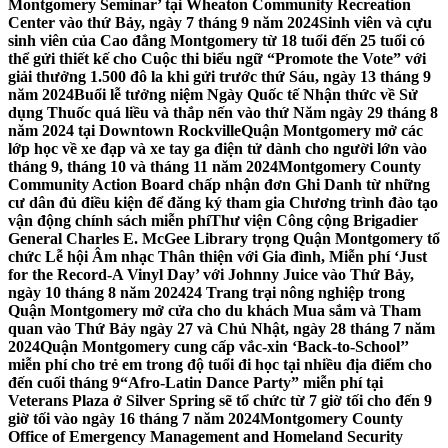
Montgomery Seminar’ tại Wheaton Community Recreation
Center vào thứ Bảy, ngày 7 tháng 9 năm 2024
Sinh viên và cựu
sinh viên của Cao đẳng Montgomery từ 18 tuổi đến 25 tuổi có
thể gửi thiết kế cho Cuộc thi biểu ngữ “Promote the Vote” với
giải thưởng 1.500 đô la khi gửi trước thứ Sáu, ngày 13 tháng 9
năm 2024
Buổi lễ tưởng niệm Ngày Quốc tế Nhận thức về Sử
dụng Thuốc quá liều và thắp nến vào thứ Năm ngày 29 tháng 8
năm 2024 tại Downtown Rockville
Quận Montgomery mở các
lớp học về xe đạp và xe tay ga điện tử dành cho người lớn vào
tháng 9, tháng 10 và tháng 11 năm 2024
Montgomery County
Community Action Board chấp nhận đơn Ghi Danh từ những
cư dân đủ điều kiện để đăng ký tham gia Chương trình đào tạo
vận động chính sách miễn phí
Thư viện Công cộng Brigadier
General Charles E. McGee Library trọng Quận Montgomery tổ
chức Lễ hội Âm nhạc Thân thiện với Gia đình, Miễn phí ‘Just
for the Record-A Vinyl Day’ với Johnny Juice vào Thứ Bảy,
ngày 10 tháng 8 năm 2024
24 Trang trại nông nghiệp trong
Quận Montgomery mở cửa cho du khách Mua sắm và Tham
quan vào Thứ Bảy ngày 27 và Chủ Nhật, ngày 28 tháng 7 năm
2024
Quận Montgomery cung cấp vắc-xin ‘Back-to-School’’
miễn phí cho trẻ em trong độ tuổi đi học tại nhiều địa điểm cho
đến cuối tháng 9
“Afro-Latin Dance Party” miễn phí tại
Veterans Plaza ở Silver Spring sẽ tổ chức từ 7 giờ tối cho đến 9
giờ tối vào ngày 16 tháng 7 năm 2024
Montgomery County
Office of Emergency Management and Homeland Security