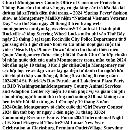
Church
Montgomery County Office of Consumer Protection
Thông Báo các chủ nhà về nguy cơ gia tăng các trò lừa đảo lát
đường lái xe
Trình diễn thời trang – 2024 ‘Spring Fever’ fashion
show at Montgomery Mall
Kỷ niệm “National Vietnam Veterans
Day” vào thứ Sáu ngày 29 tháng 3 trên trang web
montgomerycountymd.gov/veterans
Sở Cảnh sát Thành phố
Rockville sẽ tặng Steering Wheel Locks miễn phí vào Thứ Bảy
ngày 23 tháng 3 tại trạm Rockville City Police Department từ 9
giờ sáng đến 1 giờ chiều
Nhóm và Cá nhân đoạt giải cuộc thi
video ‘Heads Up, Phones Down’ dành cho thanh thiếu niên
Quận Montgomery được công bố
Ghi Danh Cho Các lớp chuẩn
bị nhập quốc tịch của quận Montgomery trong mùa xuân 2024
bắt đầu ngày 10 tháng 3 lúc 1 giờ chiều
Quận Montgomery mở
các lớp học về xe đạp và xe tay ga điện tử dành cho người lớn
với chi phí thấp vào tháng 4, tháng 5 và tháng 6 trong năm
2024
2024 St. Patrick’s Day Parade and Lakefront Plaza Party
at RIO Washingtonian
Montgomery County Animal Services
and Adoption Center kỷ niệm 10 năm phục vụ và giảm chi phí
cho những người nuôi thú cưng mới xuống $10 mà không cần
hẹn trước bắt đầu từ ngày 1 đến ngày 10 tháng 3 năm
2024
Quận Montgomery tổ chức cuộc thi ‘Girl Power Contest’
2024 lần thứ bảy từ ngày 1 đến ngày 31 tháng 3
2024
Community Resource Fair & Forum
2024 International Night
at F. Scott Fitzgerald Theatre
2024 Lunar New Year
Celebration at Clarksburg Premium Outlets
Village Storytime