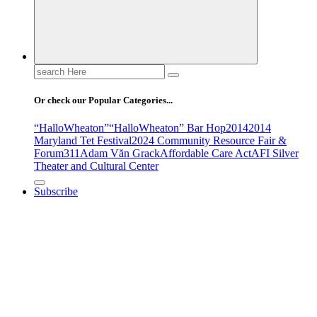
Search
for:
Or check our Popular Categories...
“HalloWheaton”
“HalloWheaton” Bar Hop
2014
2014
Maryland Tet Festival
2024 Community Resource Fair &
Forum
311
Adam Văn Grack
Affordable Care Act
AFI Silver
Theater and Cultural Center
Subscribe