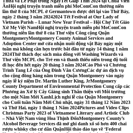
Thừa và Lễ Phật trong NgàyTết Giáp Thìn 2024 tại Chùa Viên
Ân
Hội nghị truyện tranh miễn phí MoComCon thường niên
lần thứ 8 của MCPL ở Germantown được dời lại vào Thứ Bảy,
ngày 2 tháng 3 năm 2024
2024 Tết Festival at Our Lady of
Vietnam Parish – Lunar New Year Festival – Hội Chợ Tết Giáo
Xứ Mẹ Việt Nam
Hội nghị truyện tranh miễn phí MoComCon
thường niên lần thứ 8 của Thư viện Công cộng Quận
Montgomery
Montgomery County Animal Services and
Adoption Center mở cửa nhận nuôi động vật Bảy ngày một
tuần mà không cần hẹn trước bắt đầu từ ngày 14 tháng 1 năm
2024
Thử thách đọc sách mùa đông với Washing Wizards và
Thư viện MCPL cho Trẻ em và thanh thiếu niên trong độ tuổi
đi học đến hết ngày 20 tháng 3 năm 2024
Cáo Phó và Chương
Trình Tang Lễ của Ông Đinh Văn Cương
Các dự án dịch vụ
cho cộng đồng hàng năm trong Quận Montgomery vào ngày
ngày lễ kỷ niệm Dr. Martin Luther King, Jr
Montgomery
County Department of Environmental Protection Cung cấp các
Phương án Xử lý Cây Giáng sinh Thân thiện với Môi trường
cho một Năm Mới Xanh
Lịch nghỉ lễ của Quận Montgomery
cho Cuối tuần Năm Mới Chủ nhật, ngày 31 tháng 12 Năm 2023
và Thứ Hai, ngày 1 tháng 1 Năm 2024
Pictures and Video Clips
Christmas Party 2023 of Vietnamese Literary and Artistic Club
– Nhà Việt Nam vùng Hoa Thịnh Đốn
Montgomery County’s
Alcohol Beverage Services đã mở ghi danh xổ số hơn 400 chai
rượu whisky cho cư dân Quận
Hội thảo đào tạo về ‘Federal