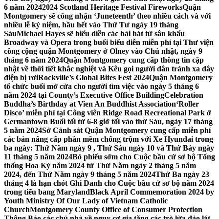
6 năm 2024
2024 Scotland Heritage Festival Fireworks
Quận
Montgomery sẽ công nhận ‘Juneteenth’ theo nhiều cách và với
nhiều lễ kỷ niệm, hầu hết vào Thứ Tư ngày 19 tháng
Sáu
Michael Hayes sẽ biểu diễn các bài hát từ sân khấu
Broadway và Opera trong buổi biểu diễn miễn phí tại Thư viện
công cộng quận Montgomery ở Olney vào Chủ nhật, ngày 9
tháng 6 năm 2024
Quận Montgomery cung cấp thông tin cập
nhật về thời tiết khắc nghiệt và Kêu gọi người dân tránh xa dây
điện bị rơi
Rockville’s Global Bites Fest 2024
Quận Montgomery
tổ chức buổi mở cửa cho người tìm việc vào ngày 5 tháng 6
năm 2024 tại County’s Executive Office Building
Celebration
Buddha’s Birthday at Vien An Buddhist Association
‘Roller
Disco’ miễn phí tại Công viên Ridge Road Recreational Park ở
Germantown Buổi tối từ 6-8 giờ tối vào thứ Sáu, ngày 17 tháng
5 năm 2024
Sở Cảnh sát Quận Montgomery cung cấp miễn phí
các bản nâng cấp phần mềm chống trộm với Xe Hyundai trong
ba ngày: Thứ Năm ngày 9 , Thứ Sáu ngày 10 và Thứ Bảy ngày
11 tháng 5 năm 2024
Bỏ phiếu sớm cho Cuộc bầu cử sơ bộ Tổng
thống Hoa Kỳ năm 2024 từ Thứ Năm ngày 2 tháng 5 năm
2024, đến Thứ Năm ngày 9 tháng 5 năm 2024
Thứ Ba ngày 23
tháng 4 là hạn chót Ghi Danh cho Cuộc bầu cử sơ bộ năm 2024
trong tiểu bang Maryland
Black April Commemoration 2024 by
Youth Ministry Of Our Lady of Vietnam Catholic
Church
Montgomery County Office of Consumer Protection
Thông Báo các chủ nhà về nguy cơ gia tăng các trò lừa đảo lát