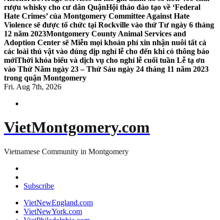
rượu whisky cho cư dân Quận
Hội thảo đào tạo về ‘Federal
Hate Crimes’ của Montgomery Committee Against Hate
Violence sẽ được tổ chức tại Rockville vào thứ Tư ngày 6 tháng
12 năm 2023
Montgomery County Animal Services and
Adoption Center sẽ Miễn mọi khoản phí xin nhận nuôi tất cả
các loài thú vật vào đúng dịp nghỉ lễ cho đến khi có thông báo
mới
Thời khóa biểu và dịch vụ cho nghỉ lễ cuối tuần Lễ tạ ơn
vào Thứ Năm ngày 23 – Thứ Sáu ngày 24 tháng 11 năm 2023
trong quận Montgomery
Fri. Aug 7th, 2026
VietMontgomery.com
Vietnamese Community in Montgomery
Subscribe
VietNewEngland.com
VietNewYork.com