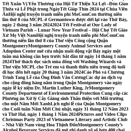
Tết Xuân Vị Yêu Thương của Hội Từ Thiện Xá Lợi –
Đón Giao
Thừa và Lễ Phật trong NgàyTết Giáp Thìn 2024 tại Chùa Viên
Ân
Hội nghị truyện tranh miễn phí MoComCon thường niên
lần thứ 8 của MCPL ở Germantown được dời lại vào Thứ Bảy,
ngày 2 tháng 3 năm 2024
2024 Tết Festival at Our Lady of
Vietnam Parish – Lunar New Year Festival – Hội Chợ Tết Giáo
Xứ Mẹ Việt Nam
Hội nghị truyện tranh miễn phí MoComCon
thường niên lần thứ 8 của Thư viện Công cộng Quận
Montgomery
Montgomery County Animal Services and
Adoption Center mở cửa nhận nuôi động vật Bảy ngày một
tuần mà không cần hẹn trước bắt đầu từ ngày 14 tháng 1 năm
2024
Thử thách đọc sách mùa đông với Washing Wizards và
Thư viện MCPL cho Trẻ em và thanh thiếu niên trong độ tuổi
đi học đến hết ngày 20 tháng 3 năm 2024
Cáo Phó và Chương
Trình Tang Lễ của Ông Đinh Văn Cương
Các dự án dịch vụ
cho cộng đồng hàng năm trong Quận Montgomery vào ngày
ngày lễ kỷ niệm Dr. Martin Luther King, Jr
Montgomery
County Department of Environmental Protection Cung cấp các
Phương án Xử lý Cây Giáng sinh Thân thiện với Môi trường
cho một Năm Mới Xanh
Lịch nghỉ lễ của Quận Montgomery
cho Cuối tuần Năm Mới Chủ nhật, ngày 31 tháng 12 Năm 2023
và Thứ Hai, ngày 1 tháng 1 Năm 2024
Pictures and Video Clips
Christmas Party 2023 of Vietnamese Literary and Artistic Club
– Nhà Việt Nam vùng Hoa Thịnh Đốn
Montgomery County’s
Alcohol Beverage Services đã mở ghi danh xổ số hơn 400 chai