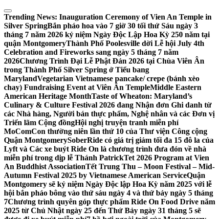
Skip
to
Trending News:
Inauguration Ceremony of Vien An Temple in
content
Silver Spring
Bắn pháo hoa vào 7 giờ 30 tối thứ Sáu ngày 3
tháng 7 năm 2026 kỷ niệm Ngày Độc Lập Hoa Kỳ 250 năm tại
quận Montgomery
Thành Phố Poolesville dời Lễ hội July 4th
Celebration and Fireworks sang ngày 5 tháng 7 năm
2026
Chương Trình Đại Lễ Phật Đản 2026 tại Chùa Viên Ân
trong Thành Phố Silver Spring ở Tiểu bang
Maryland
Vegetarian Vietnamese pancake/ crepe (bánh xèo
chay) Fundraising Event at Viên Ân Temple
Middle Eastern
American Heritage Month
Taste of Wheaton: Maryland’s
Culinary & Culture Festival 2026 đang Nhận đơn Ghi danh từ
các Nhà hàng, Người bán thực phẩm, Nghệ nhân và các Đơn vị
Triển lãm Cộng đồng
Hội nghị truyện tranh miễn phí
MoComCon thường niên lần thứ 10 của Thư viện Công cộng
Quận Montgomery
SoberRide có giá trị giảm tối đa 15 đô la của
Lyft và Các xe buýt Ride On là chương trình đưa đón về nhà
miễn phí trong dịp lễ Thánh Patrick
Tet 2026 Program at Vien
An Buddhist Association
Tết Trung Thu – Moon Festival – Mid-
Autumn Festival 2025 by Vietnamese American Service
Quận
Montgomery sẽ kỷ niệm Ngày Độc lập Hoa Kỳ năm 2025 với lễ
hội bắn pháo bông vào thứ sáu ngày 4 và thứ bảy ngày 5 tháng
7
Chương trình quyên góp thực phẩm Ride On Food Drive năm
2025 từ Chủ Nhật ngày 25 đến Thứ Bảy ngày 31 tháng 5 sẽ