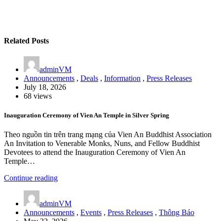
Related Posts
adminVM
Announcements
,
Deals
,
Information
,
Press Releases
July 18, 2026
68 views
Inauguration Ceremony of Vien An Temple in Silver Spring
Theo nguồn tin trên trang mạng của Vien An Buddhist Association
An Invitation to Venerable Monks, Nuns, and Fellow Buddhist
Devotees to attend the Inauguration Ceremony of Vien An
Temple…
Continue reading
adminVM
Announcements
,
Events
,
Press Releases
,
Thông Báo