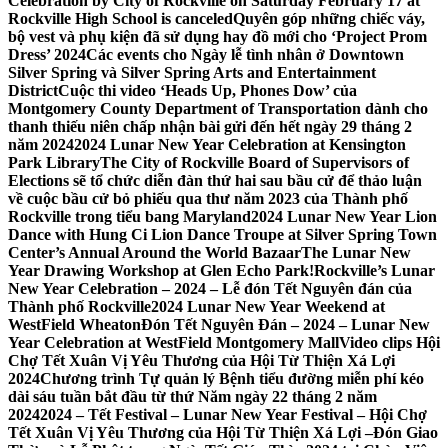
Celebration by City of Rockville on Saturday February 17 at
Rockville High School is canceled
Quyên góp những chiếc váy,
bộ vest và phụ kiện đã sử dụng hay đồ mới cho ‘Project Prom
Dress’ 2024
Các events cho Ngày lễ tình nhân ở Downtown
Silver Spring và Silver Spring Arts and Entertainment
District
Cuộc thi video ‘Heads Up, Phones Dow’ của
Montgomery County Department of Transportation dành cho
thanh thiếu niên chấp nhận bài gửi đến hết ngày 29 tháng 2
năm 2024
2024 Lunar New Year Celebration at Kensington
Park Library
The City of Rockville Board of Supervisors of
Elections sẽ tổ chức diễn đàn thứ hai sau bầu cử để thảo luận
về cuộc bầu cử bỏ phiếu qua thư năm 2023 của Thành phố
Rockville trong tiểu bang Maryland
2024 Lunar New Year Lion
Dance with Hung Ci Lion Dance Troupe at Silver Spring Town
Center’s Annual Around the World Bazaar
The Lunar New
Year Drawing Workshop at Glen Echo Park!
Rockville’s Lunar
New Year Celebration – 2024 – Lễ đón Tết Nguyên đán của
Thành phố Rockville
2024 Lunar New Year Weekend at
WestField Wheaton
Đón Tết Nguyên Đán – 2024 – Lunar New
Year Celebration at WestField Montgomery Mall
Video clips Hội
Chợ Tết Xuân Vị Yêu Thương của Hội Từ Thiện Xá Lợi
2024
Chương trình Tự quản lý Bệnh tiểu đường miễn phí kéo
dài sáu tuần bắt đầu từ thứ Năm ngày 22 tháng 2 năm
2024
2024 – Tết Festival – Lunar New Year Festival – Hội Chợ
Tết Xuân Vị Yêu Thương của Hội Từ Thiện Xá Lợi –
Đón Giao