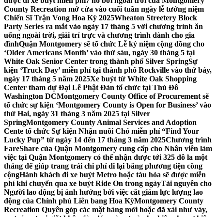
được đi xe buýt miễn phí
7 hồ bơi ngoài trời của Montgomery
County Recreation mở cửa vào cuối tuần ngày lễ tưởng niệm
Chiến Sĩ Trận Vong Hoa Kỳ 2025
Wheaton Streetery Block
Party Series ra mắt vào ngày 17 tháng 5 với chương trình ăn
uống ngoài trời, giải trí trực và chương trình dành cho gia
đình
Quận Montgomery sẽ tổ chức Lễ kỷ niệm cộng đồng cho
‘Older Americans Month’ vào thứ sáu, ngày 30 tháng 5 tại
White Oak Senior Center trong thành phố Silver Spring
Sự
kiện ‘Truck Day’ miễn phí tại thành phố Rockville vào thứ bảy,
ngày 17 tháng 5 năm 2025
Xe buýt từ White Oak Shopping
Center tham dự Đại Lễ Phật Đản tổ chức tại Thủ Đô
Washington DC
Montgomery County Office of Procurement sẽ
tổ chức sự kiện ‘Montgomery County is Open for Business’ vào
thứ Hai, ngày 31 tháng 3 năm 2025 tại Silver
Spring
Montgomery County Animal Services and Adoption
Cente tổ chức Sự kiện Nhận nuôi Chó miễn phí “Find Your
Lucky Pup” từ ngày 14 đến 17 tháng 3 năm 2025
Chương trình
FareShare của Quận Montgomery cung cấp cho Nhân viên làm
việc tại Quận Montgomery có thể nhận được tới 325 đô la một
tháng để giúp trang trải chi phí đi lại bằng phương tiện công
cộng
Hành khách đi xe buýt Metro hoặc tàu hỏa sẽ được miễn
phí khi chuyển qua xe buýt Ride On trong ngày
Tài nguyên cho
Người lao động bị ảnh hưởng bởi việc cắt giảm lực lượng lao
động của Chính phủ Liên bang Hoa Kỳ
Montgomery County
Recreation Quyên góp các mặt hàng mới hoặc đã xài như váy,