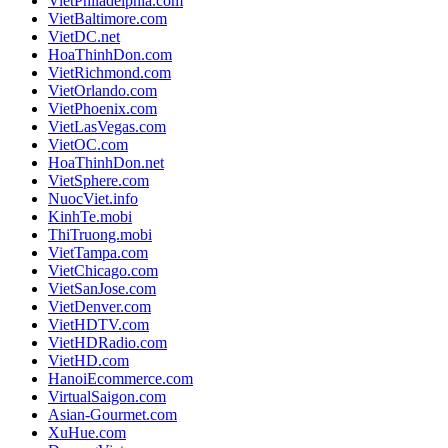
VietPhiladelphia.com
VietBaltimore.com
VietDC.net
HoaThinhDon.com
VietRichmond.com
VietOrlando.com
VietPhoenix.com
VietLasVegas.com
VietOC.com
HoaThinhDon.net
VietSphere.com
NuocViet.info
KinhTe.mobi
ThiTruong.mobi
VietTampa.com
VietChicago.com
VietSanJose.com
VietDenver.com
VietHDTV.com
VietHDRadio.com
VietHD.com
HanoiEcommerce.com
VirtualSaigon.com
Asian-Gourmet.com
XuHue.com