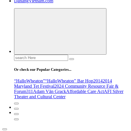
DanangVietnam.com
Search
for:
Or check our Popular Categories...
“HalloWheaton”
“HalloWheaton” Bar Hop
2014
2014
Maryland Tet Festival
2024 Community Resource Fair &
Forum
311
Adam Văn Grack
Affordable Care Act
AFI Silver
Theater and Cultural Center