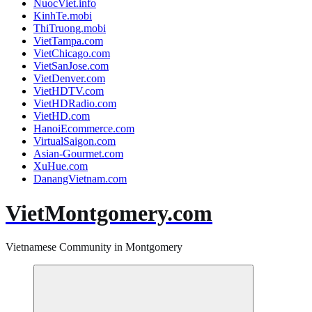
NuocViet.info
KinhTe.mobi
ThiTruong.mobi
VietTampa.com
VietChicago.com
VietSanJose.com
VietDenver.com
VietHDTV.com
VietHDRadio.com
VietHD.com
HanoiEcommerce.com
VirtualSaigon.com
Asian-Gourmet.com
XuHue.com
DanangVietnam.com
VietMontgomery.com
Vietnamese Community in Montgomery