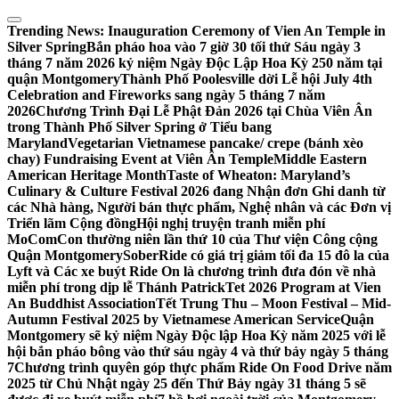
Skip
to
Trending News:
Inauguration Ceremony of Vien An Temple in
content
Silver Spring
Bắn pháo hoa vào 7 giờ 30 tối thứ Sáu ngày 3
tháng 7 năm 2026 kỷ niệm Ngày Độc Lập Hoa Kỳ 250 năm tại
quận Montgomery
Thành Phố Poolesville dời Lễ hội July 4th
Celebration and Fireworks sang ngày 5 tháng 7 năm
2026
Chương Trình Đại Lễ Phật Đản 2026 tại Chùa Viên Ân
trong Thành Phố Silver Spring ở Tiểu bang
Maryland
Vegetarian Vietnamese pancake/ crepe (bánh xèo
chay) Fundraising Event at Viên Ân Temple
Middle Eastern
American Heritage Month
Taste of Wheaton: Maryland’s
Culinary & Culture Festival 2026 đang Nhận đơn Ghi danh từ
các Nhà hàng, Người bán thực phẩm, Nghệ nhân và các Đơn vị
Triển lãm Cộng đồng
Hội nghị truyện tranh miễn phí
MoComCon thường niên lần thứ 10 của Thư viện Công cộng
Quận Montgomery
SoberRide có giá trị giảm tối đa 15 đô la của
Lyft và Các xe buýt Ride On là chương trình đưa đón về nhà
miễn phí trong dịp lễ Thánh Patrick
Tet 2026 Program at Vien
An Buddhist Association
Tết Trung Thu – Moon Festival – Mid-
Autumn Festival 2025 by Vietnamese American Service
Quận
Montgomery sẽ kỷ niệm Ngày Độc lập Hoa Kỳ năm 2025 với lễ
hội bắn pháo bông vào thứ sáu ngày 4 và thứ bảy ngày 5 tháng
7
Chương trình quyên góp thực phẩm Ride On Food Drive năm
2025 từ Chủ Nhật ngày 25 đến Thứ Bảy ngày 31 tháng 5 sẽ