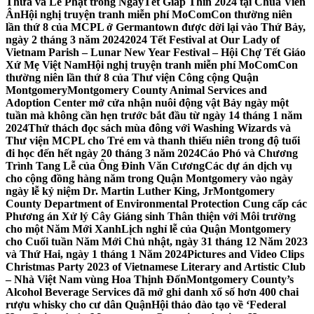
Thừa và Lễ Phật trong NgàyTết Giáp Thìn 2024 tại Chùa Viên
Ân
Hội nghị truyện tranh miễn phí MoComCon thường niên
lần thứ 8 của MCPL ở Germantown được dời lại vào Thứ Bảy,
ngày 2 tháng 3 năm 2024
2024 Tết Festival at Our Lady of
Vietnam Parish – Lunar New Year Festival – Hội Chợ Tết Giáo
Xứ Mẹ Việt Nam
Hội nghị truyện tranh miễn phí MoComCon
thường niên lần thứ 8 của Thư viện Công cộng Quận
Montgomery
Montgomery County Animal Services and
Adoption Center mở cửa nhận nuôi động vật Bảy ngày một
tuần mà không cần hẹn trước bắt đầu từ ngày 14 tháng 1 năm
2024
Thử thách đọc sách mùa đông với Washing Wizards và
Thư viện MCPL cho Trẻ em và thanh thiếu niên trong độ tuổi
đi học đến hết ngày 20 tháng 3 năm 2024
Cáo Phó và Chương
Trình Tang Lễ của Ông Đinh Văn Cương
Các dự án dịch vụ
cho cộng đồng hàng năm trong Quận Montgomery vào ngày
ngày lễ kỷ niệm Dr. Martin Luther King, Jr
Montgomery
County Department of Environmental Protection Cung cấp các
Phương án Xử lý Cây Giáng sinh Thân thiện với Môi trường
cho một Năm Mới Xanh
Lịch nghỉ lễ của Quận Montgomery
cho Cuối tuần Năm Mới Chủ nhật, ngày 31 tháng 12 Năm 2023
và Thứ Hai, ngày 1 tháng 1 Năm 2024
Pictures and Video Clips
Christmas Party 2023 of Vietnamese Literary and Artistic Club
– Nhà Việt Nam vùng Hoa Thịnh Đốn
Montgomery County’s
Alcohol Beverage Services đã mở ghi danh xổ số hơn 400 chai
rượu whisky cho cư dân Quận
Hội thảo đào tạo về ‘Federal