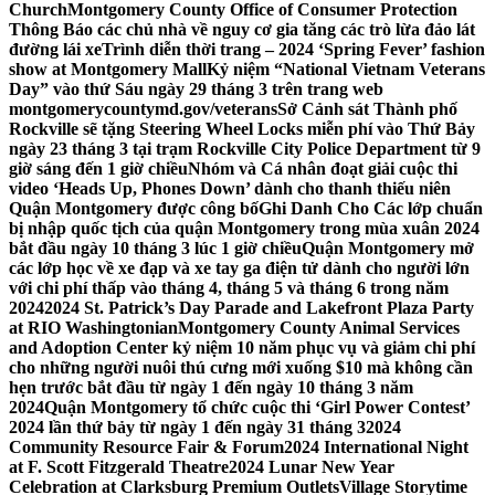
Church
Montgomery County Office of Consumer Protection
Thông Báo các chủ nhà về nguy cơ gia tăng các trò lừa đảo lát
đường lái xe
Trình diễn thời trang – 2024 ‘Spring Fever’ fashion
show at Montgomery Mall
Kỷ niệm “National Vietnam Veterans
Day” vào thứ Sáu ngày 29 tháng 3 trên trang web
montgomerycountymd.gov/veterans
Sở Cảnh sát Thành phố
Rockville sẽ tặng Steering Wheel Locks miễn phí vào Thứ Bảy
ngày 23 tháng 3 tại trạm Rockville City Police Department từ 9
giờ sáng đến 1 giờ chiều
Nhóm và Cá nhân đoạt giải cuộc thi
video ‘Heads Up, Phones Down’ dành cho thanh thiếu niên
Quận Montgomery được công bố
Ghi Danh Cho Các lớp chuẩn
bị nhập quốc tịch của quận Montgomery trong mùa xuân 2024
bắt đầu ngày 10 tháng 3 lúc 1 giờ chiều
Quận Montgomery mở
các lớp học về xe đạp và xe tay ga điện tử dành cho người lớn
với chi phí thấp vào tháng 4, tháng 5 và tháng 6 trong năm
2024
2024 St. Patrick’s Day Parade and Lakefront Plaza Party
at RIO Washingtonian
Montgomery County Animal Services
and Adoption Center kỷ niệm 10 năm phục vụ và giảm chi phí
cho những người nuôi thú cưng mới xuống $10 mà không cần
hẹn trước bắt đầu từ ngày 1 đến ngày 10 tháng 3 năm
2024
Quận Montgomery tổ chức cuộc thi ‘Girl Power Contest’
2024 lần thứ bảy từ ngày 1 đến ngày 31 tháng 3
2024
Community Resource Fair & Forum
2024 International Night
at F. Scott Fitzgerald Theatre
2024 Lunar New Year
Celebration at Clarksburg Premium Outlets
Village Storytime