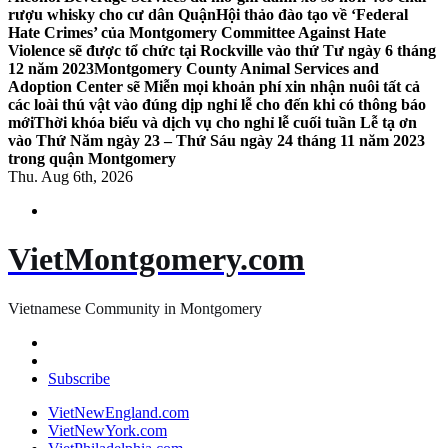
rượu whisky cho cư dân Quận
Hội thảo đào tạo về ‘Federal
Hate Crimes’ của Montgomery Committee Against Hate
Violence sẽ được tổ chức tại Rockville vào thứ Tư ngày 6 tháng
12 năm 2023
Montgomery County Animal Services and
Adoption Center sẽ Miễn mọi khoản phí xin nhận nuôi tất cả
các loài thú vật vào đúng dịp nghỉ lễ cho đến khi có thông báo
mới
Thời khóa biểu và dịch vụ cho nghỉ lễ cuối tuần Lễ tạ ơn
vào Thứ Năm ngày 23 – Thứ Sáu ngày 24 tháng 11 năm 2023
trong quận Montgomery
Thu. Aug 6th, 2026
VietMontgomery.com
Vietnamese Community in Montgomery
Subscribe
VietNewEngland.com
VietNewYork.com