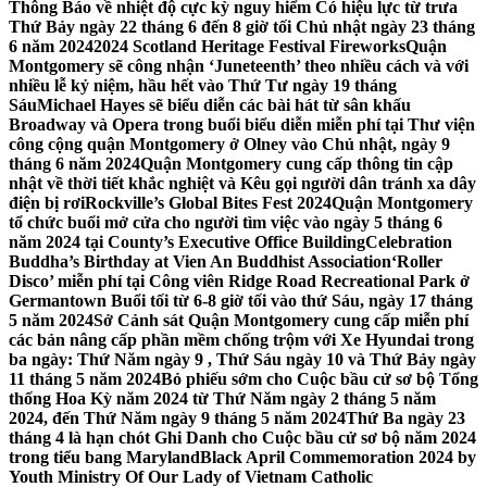
Thông Báo về nhiệt độ cực kỳ nguy hiểm Có hiệu lực từ trưa
Thứ Bảy ngày 22 tháng 6 đến 8 giờ tối Chủ nhật ngày 23 tháng
6 năm 2024
2024 Scotland Heritage Festival Fireworks
Quận
Montgomery sẽ công nhận ‘Juneteenth’ theo nhiều cách và với
nhiều lễ kỷ niệm, hầu hết vào Thứ Tư ngày 19 tháng
Sáu
Michael Hayes sẽ biểu diễn các bài hát từ sân khấu
Broadway và Opera trong buổi biểu diễn miễn phí tại Thư viện
công cộng quận Montgomery ở Olney vào Chủ nhật, ngày 9
tháng 6 năm 2024
Quận Montgomery cung cấp thông tin cập
nhật về thời tiết khắc nghiệt và Kêu gọi người dân tránh xa dây
điện bị rơi
Rockville’s Global Bites Fest 2024
Quận Montgomery
tổ chức buổi mở cửa cho người tìm việc vào ngày 5 tháng 6
năm 2024 tại County’s Executive Office Building
Celebration
Buddha’s Birthday at Vien An Buddhist Association
‘Roller
Disco’ miễn phí tại Công viên Ridge Road Recreational Park ở
Germantown Buổi tối từ 6-8 giờ tối vào thứ Sáu, ngày 17 tháng
5 năm 2024
Sở Cảnh sát Quận Montgomery cung cấp miễn phí
các bản nâng cấp phần mềm chống trộm với Xe Hyundai trong
ba ngày: Thứ Năm ngày 9 , Thứ Sáu ngày 10 và Thứ Bảy ngày
11 tháng 5 năm 2024
Bỏ phiếu sớm cho Cuộc bầu cử sơ bộ Tổng
thống Hoa Kỳ năm 2024 từ Thứ Năm ngày 2 tháng 5 năm
2024, đến Thứ Năm ngày 9 tháng 5 năm 2024
Thứ Ba ngày 23
tháng 4 là hạn chót Ghi Danh cho Cuộc bầu cử sơ bộ năm 2024
trong tiểu bang Maryland
Black April Commemoration 2024 by
Youth Ministry Of Our Lady of Vietnam Catholic