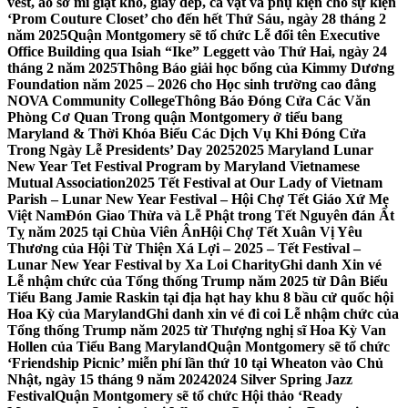
vest, áo sơ mi giặt khô, giày dép, cà vạt và phụ kiện cho sự kiện
‘Prom Couture Closet’ cho đến hết Thứ Sáu, ngày 28 tháng 2
năm 2025
Quận Montgomery sẽ tổ chức Lễ đổi tên Executive
Office Building qua Isiah “Ike” Leggett vào Thứ Hai, ngày 24
tháng 2 năm 2025
Thông Báo giải học bổng của Kimmy Dương
Foundation năm 2025 – 2026 cho Học sinh trường cao đẳng
NOVA Community College
Thông Báo Đóng Cửa Các Văn
Phòng Cơ Quan Trong quận Montgomery ở tiểu bang
Maryland & Thời Khóa Biểu Các Dịch Vụ Khi Đóng Cửa
Trong Ngày Lễ Presidents’ Day 2025
2025 Maryland Lunar
New Year Tet Festival Program by Maryland Vietnamese
Mutual Association
2025 Tết Festival at Our Lady of Vietnam
Parish – Lunar New Year Festival – Hội Chợ Tết Giáo Xứ Mẹ
Việt Nam
Đón Giao Thừa và Lễ Phật trong Tết Nguyên đán Ất
Tỵ năm 2025 tại Chùa Viên Ân
Hội Chợ Tết Xuân Vị Yêu
Thương của Hội Từ Thiện Xá Lợi – 2025 – Tết Festival –
Lunar New Year Festival by Xa Loi Charity
Ghi danh Xin vé
Lễ nhậm chức của Tổng thống Trump năm 2025 từ Dân Biểu
Tiểu Bang Jamie Raskin tại địa hạt hay khu 8 bầu cử quốc hội
Hoa Kỳ của Maryland
Ghi danh xin vé đi coi Lễ nhậm chức của
Tổng thống Trump năm 2025 từ Thượng nghị sĩ Hoa Kỳ Van
Hollen của Tiểu Bang Maryland
Quận Montgomery sẽ tổ chức
‘Friendship Picnic’ miễn phí lần thứ 10 tại Wheaton vào Chủ
Nhật, ngày 15 tháng 9 năm 2024
2024 Silver Spring Jazz
Festival
Quận Montgomery sẽ tổ chức Hội thảo ‘Ready