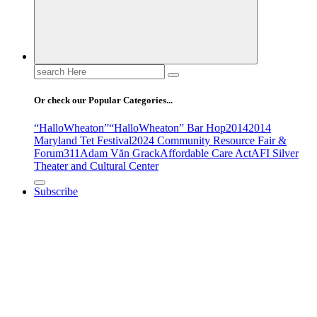
Search
for:
Or check our Popular Categories...
“HalloWheaton”
“HalloWheaton” Bar Hop
2014
2014
Maryland Tet Festival
2024 Community Resource Fair &
Forum
311
Adam Văn Grack
Affordable Care Act
AFI Silver
Theater and Cultural Center
Subscribe