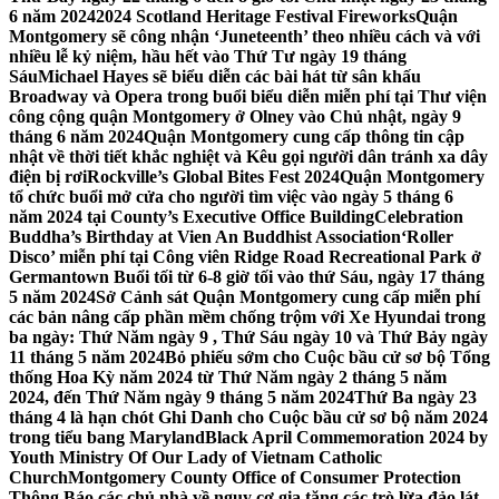
6 năm 2024
2024 Scotland Heritage Festival Fireworks
Quận
Montgomery sẽ công nhận ‘Juneteenth’ theo nhiều cách và với
nhiều lễ kỷ niệm, hầu hết vào Thứ Tư ngày 19 tháng
Sáu
Michael Hayes sẽ biểu diễn các bài hát từ sân khấu
Broadway và Opera trong buổi biểu diễn miễn phí tại Thư viện
công cộng quận Montgomery ở Olney vào Chủ nhật, ngày 9
tháng 6 năm 2024
Quận Montgomery cung cấp thông tin cập
nhật về thời tiết khắc nghiệt và Kêu gọi người dân tránh xa dây
điện bị rơi
Rockville’s Global Bites Fest 2024
Quận Montgomery
tổ chức buổi mở cửa cho người tìm việc vào ngày 5 tháng 6
năm 2024 tại County’s Executive Office Building
Celebration
Buddha’s Birthday at Vien An Buddhist Association
‘Roller
Disco’ miễn phí tại Công viên Ridge Road Recreational Park ở
Germantown Buổi tối từ 6-8 giờ tối vào thứ Sáu, ngày 17 tháng
5 năm 2024
Sở Cảnh sát Quận Montgomery cung cấp miễn phí
các bản nâng cấp phần mềm chống trộm với Xe Hyundai trong
ba ngày: Thứ Năm ngày 9 , Thứ Sáu ngày 10 và Thứ Bảy ngày
11 tháng 5 năm 2024
Bỏ phiếu sớm cho Cuộc bầu cử sơ bộ Tổng
thống Hoa Kỳ năm 2024 từ Thứ Năm ngày 2 tháng 5 năm
2024, đến Thứ Năm ngày 9 tháng 5 năm 2024
Thứ Ba ngày 23
tháng 4 là hạn chót Ghi Danh cho Cuộc bầu cử sơ bộ năm 2024
trong tiểu bang Maryland
Black April Commemoration 2024 by
Youth Ministry Of Our Lady of Vietnam Catholic
Church
Montgomery County Office of Consumer Protection
Thông Báo các chủ nhà về nguy cơ gia tăng các trò lừa đảo lát