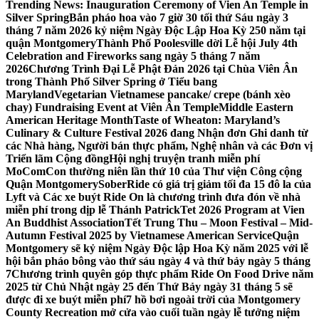
Trending News:
Inauguration Ceremony of Vien An Temple in
Silver Spring
Bắn pháo hoa vào 7 giờ 30 tối thứ Sáu ngày 3
tháng 7 năm 2026 kỷ niệm Ngày Độc Lập Hoa Kỳ 250 năm tại
quận Montgomery
Thành Phố Poolesville dời Lễ hội July 4th
Celebration and Fireworks sang ngày 5 tháng 7 năm
2026
Chương Trình Đại Lễ Phật Đản 2026 tại Chùa Viên Ân
trong Thành Phố Silver Spring ở Tiểu bang
Maryland
Vegetarian Vietnamese pancake/ crepe (bánh xèo
chay) Fundraising Event at Viên Ân Temple
Middle Eastern
American Heritage Month
Taste of Wheaton: Maryland’s
Culinary & Culture Festival 2026 đang Nhận đơn Ghi danh từ
các Nhà hàng, Người bán thực phẩm, Nghệ nhân và các Đơn vị
Triển lãm Cộng đồng
Hội nghị truyện tranh miễn phí
MoComCon thường niên lần thứ 10 của Thư viện Công cộng
Quận Montgomery
SoberRide có giá trị giảm tối đa 15 đô la của
Lyft và Các xe buýt Ride On là chương trình đưa đón về nhà
miễn phí trong dịp lễ Thánh Patrick
Tet 2026 Program at Vien
An Buddhist Association
Tết Trung Thu – Moon Festival – Mid-
Autumn Festival 2025 by Vietnamese American Service
Quận
Montgomery sẽ kỷ niệm Ngày Độc lập Hoa Kỳ năm 2025 với lễ
hội bắn pháo bông vào thứ sáu ngày 4 và thứ bảy ngày 5 tháng
7
Chương trình quyên góp thực phẩm Ride On Food Drive năm
2025 từ Chủ Nhật ngày 25 đến Thứ Bảy ngày 31 tháng 5 sẽ
được đi xe buýt miễn phí
7 hồ bơi ngoài trời của Montgomery
County Recreation mở cửa vào cuối tuần ngày lễ tưởng niệm