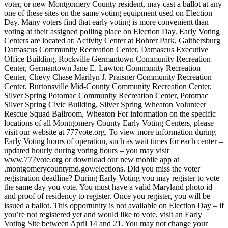
voter, or new Montgomery County resident, may cast a ballot at any
one of these sites on the same voting equipment used on Election
Day. Many voters find that early voting is more convenient than
voting at their assigned polling place on Election Day. Early Voting
Centers are located at: Activity Center at Bohrer Park, Gaithersburg
Damascus Community Recreation Center, Damascus Executive
Office Building, Rockville Germantown Community Recreation
Center, Germantown Jane E. Lawton Community Recreation
Center, Chevy Chase Marilyn J. Praisner Community Recreation
Center, Burtonsville Mid-County Community Recreation Center,
Silver Spring Potomac Community Recreation Center, Potomac
Silver Spring Civic Building, Silver Spring Wheaton Volunteer
Rescue Squad Ballroom, Wheaton For information on the specific
locations of all Montgomery County Early Voting Centers, please
visit our website at 777vote.org. To view more information during
Early Voting hours of operation, such as wait times for each center –
updated hourly during voting hours – you may visit
www.777vote.org or download our new mobile app at
.montgomerycountymd.gov/elections. Did you miss the voter
registration deadline? During Early Voting you may register to vote
the same day you vote. You must have a valid Maryland photo id
and proof of residency to register. Once you register, you will be
issued a ballot. This opportunity is not available on Election Day – if
you’re not registered yet and would like to vote, visit an Early
Voting Site between April 14 and 21. You may not change your