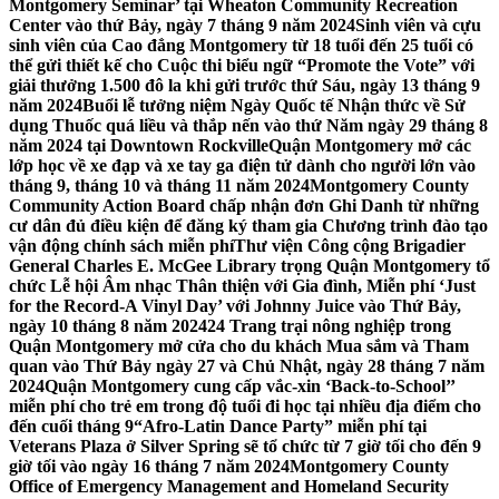
Montgomery Seminar’ tại Wheaton Community Recreation
Center vào thứ Bảy, ngày 7 tháng 9 năm 2024
Sinh viên và cựu
sinh viên của Cao đẳng Montgomery từ 18 tuổi đến 25 tuổi có
thể gửi thiết kế cho Cuộc thi biểu ngữ “Promote the Vote” với
giải thưởng 1.500 đô la khi gửi trước thứ Sáu, ngày 13 tháng 9
năm 2024
Buổi lễ tưởng niệm Ngày Quốc tế Nhận thức về Sử
dụng Thuốc quá liều và thắp nến vào thứ Năm ngày 29 tháng 8
năm 2024 tại Downtown Rockville
Quận Montgomery mở các
lớp học về xe đạp và xe tay ga điện tử dành cho người lớn vào
tháng 9, tháng 10 và tháng 11 năm 2024
Montgomery County
Community Action Board chấp nhận đơn Ghi Danh từ những
cư dân đủ điều kiện để đăng ký tham gia Chương trình đào tạo
vận động chính sách miễn phí
Thư viện Công cộng Brigadier
General Charles E. McGee Library trọng Quận Montgomery tổ
chức Lễ hội Âm nhạc Thân thiện với Gia đình, Miễn phí ‘Just
for the Record-A Vinyl Day’ với Johnny Juice vào Thứ Bảy,
ngày 10 tháng 8 năm 2024
24 Trang trại nông nghiệp trong
Quận Montgomery mở cửa cho du khách Mua sắm và Tham
quan vào Thứ Bảy ngày 27 và Chủ Nhật, ngày 28 tháng 7 năm
2024
Quận Montgomery cung cấp vắc-xin ‘Back-to-School’’
miễn phí cho trẻ em trong độ tuổi đi học tại nhiều địa điểm cho
đến cuối tháng 9
“Afro-Latin Dance Party” miễn phí tại
Veterans Plaza ở Silver Spring sẽ tổ chức từ 7 giờ tối cho đến 9
giờ tối vào ngày 16 tháng 7 năm 2024
Montgomery County
Office of Emergency Management and Homeland Security