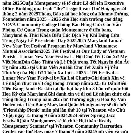
năm 2025
Quận Montgomery sẽ tổ chức Lễ đổi tên Executive
Office Building qua Isiah “Ike” Leggett vào Thứ Hai, ngày 24
tháng 2 năm 2025
Thông Báo giải học bổng của Kimmy Dương
Foundation năm 2025 – 2026 cho Học sinh trường cao đẳng
NOVA Community College
Thông Báo Đóng Cửa Các Văn
Phòng Cơ Quan Trong quận Montgomery ở tiểu bang
Maryland & Thời Khóa Biểu Các Dịch Vụ Khi Đóng Cửa
Trong Ngày Lễ Presidents’ Day 2025
2025 Maryland Lunar
New Year Tet Festival Program by Maryland Vietnamese
Mutual Association
2025 Tết Festival at Our Lady of Vietnam
Parish – Lunar New Year Festival – Hội Chợ Tết Giáo Xứ Mẹ
Việt Nam
Đón Giao Thừa và Lễ Phật trong Tết Nguyên đán Ất
Tỵ năm 2025 tại Chùa Viên Ân
Hội Chợ Tết Xuân Vị Yêu
Thương của Hội Từ Thiện Xá Lợi – 2025 – Tết Festival –
Lunar New Year Festival by Xa Loi Charity
Ghi danh Xin vé
Lễ nhậm chức của Tổng thống Trump năm 2025 từ Dân Biểu
Tiểu Bang Jamie Raskin tại địa hạt hay khu 8 bầu cử quốc hội
Hoa Kỳ của Maryland
Ghi danh xin vé đi coi Lễ nhậm chức của
Tổng thống Trump năm 2025 từ Thượng nghị sĩ Hoa Kỳ Van
Hollen của Tiểu Bang Maryland
Quận Montgomery sẽ tổ chức
‘Friendship Picnic’ miễn phí lần thứ 10 tại Wheaton vào Chủ
Nhật, ngày 15 tháng 9 năm 2024
2024 Silver Spring Jazz
Festival
Quận Montgomery sẽ tổ chức Hội thảo ‘Ready
Montgomery Seminar’ tại Wheaton Community Recreation
Center vào thứ Bảy, ngày 7 tháng 9 năm 2024
Sinh viên và cựu