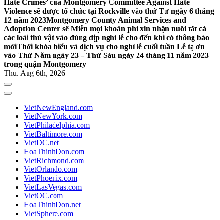
Hate Crimes’ của Montgomery Committee Against Hate
Violence sẽ được tổ chức tại Rockville vào thứ Tư ngày 6 tháng
12 năm 2023
Montgomery County Animal Services and
Adoption Center sẽ Miễn mọi khoản phí xin nhận nuôi tất cả
các loài thú vật vào đúng dịp nghỉ lễ cho đến khi có thông báo
mới
Thời khóa biểu và dịch vụ cho nghỉ lễ cuối tuần Lễ tạ ơn
vào Thứ Năm ngày 23 – Thứ Sáu ngày 24 tháng 11 năm 2023
trong quận Montgomery
Thu. Aug 6th, 2026
VietNewEngland.com
VietNewYork.com
VietPhiladelphia.com
VietBaltimore.com
VietDC.net
HoaThinhDon.com
VietRichmond.com
VietOrlando.com
VietPhoenix.com
VietLasVegas.com
VietOC.com
HoaThinhDon.net
VietSphere.com