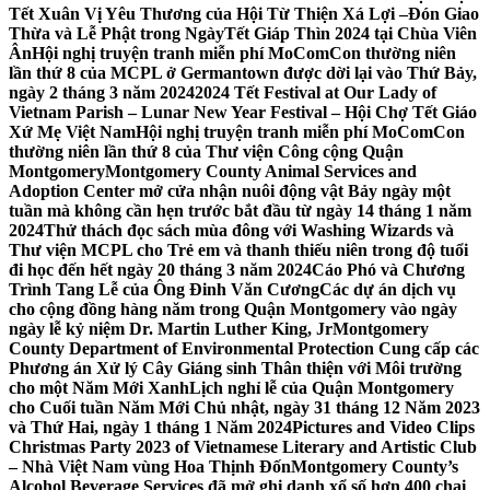
Tết Xuân Vị Yêu Thương của Hội Từ Thiện Xá Lợi –
Đón Giao
Thừa và Lễ Phật trong NgàyTết Giáp Thìn 2024 tại Chùa Viên
Ân
Hội nghị truyện tranh miễn phí MoComCon thường niên
lần thứ 8 của MCPL ở Germantown được dời lại vào Thứ Bảy,
ngày 2 tháng 3 năm 2024
2024 Tết Festival at Our Lady of
Vietnam Parish – Lunar New Year Festival – Hội Chợ Tết Giáo
Xứ Mẹ Việt Nam
Hội nghị truyện tranh miễn phí MoComCon
thường niên lần thứ 8 của Thư viện Công cộng Quận
Montgomery
Montgomery County Animal Services and
Adoption Center mở cửa nhận nuôi động vật Bảy ngày một
tuần mà không cần hẹn trước bắt đầu từ ngày 14 tháng 1 năm
2024
Thử thách đọc sách mùa đông với Washing Wizards và
Thư viện MCPL cho Trẻ em và thanh thiếu niên trong độ tuổi
đi học đến hết ngày 20 tháng 3 năm 2024
Cáo Phó và Chương
Trình Tang Lễ của Ông Đinh Văn Cương
Các dự án dịch vụ
cho cộng đồng hàng năm trong Quận Montgomery vào ngày
ngày lễ kỷ niệm Dr. Martin Luther King, Jr
Montgomery
County Department of Environmental Protection Cung cấp các
Phương án Xử lý Cây Giáng sinh Thân thiện với Môi trường
cho một Năm Mới Xanh
Lịch nghỉ lễ của Quận Montgomery
cho Cuối tuần Năm Mới Chủ nhật, ngày 31 tháng 12 Năm 2023
và Thứ Hai, ngày 1 tháng 1 Năm 2024
Pictures and Video Clips
Christmas Party 2023 of Vietnamese Literary and Artistic Club
– Nhà Việt Nam vùng Hoa Thịnh Đốn
Montgomery County’s
Alcohol Beverage Services đã mở ghi danh xổ số hơn 400 chai