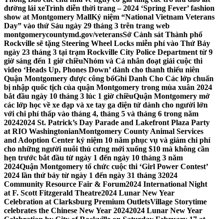
đường lái xe
Trình diễn thời trang – 2024 ‘Spring Fever’ fashion
show at Montgomery Mall
Kỷ niệm “National Vietnam Veterans
Day” vào thứ Sáu ngày 29 tháng 3 trên trang web
montgomerycountymd.gov/veterans
Sở Cảnh sát Thành phố
Rockville sẽ tặng Steering Wheel Locks miễn phí vào Thứ Bảy
ngày 23 tháng 3 tại trạm Rockville City Police Department từ 9
giờ sáng đến 1 giờ chiều
Nhóm và Cá nhân đoạt giải cuộc thi
video ‘Heads Up, Phones Down’ dành cho thanh thiếu niên
Quận Montgomery được công bố
Ghi Danh Cho Các lớp chuẩn
bị nhập quốc tịch của quận Montgomery trong mùa xuân 2024
bắt đầu ngày 10 tháng 3 lúc 1 giờ chiều
Quận Montgomery mở
các lớp học về xe đạp và xe tay ga điện tử dành cho người lớn
với chi phí thấp vào tháng 4, tháng 5 và tháng 6 trong năm
2024
2024 St. Patrick’s Day Parade and Lakefront Plaza Party
at RIO Washingtonian
Montgomery County Animal Services
and Adoption Center kỷ niệm 10 năm phục vụ và giảm chi phí
cho những người nuôi thú cưng mới xuống $10 mà không cần
hẹn trước bắt đầu từ ngày 1 đến ngày 10 tháng 3 năm
2024
Quận Montgomery tổ chức cuộc thi ‘Girl Power Contest’
2024 lần thứ bảy từ ngày 1 đến ngày 31 tháng 3
2024
Community Resource Fair & Forum
2024 International Night
at F. Scott Fitzgerald Theatre
2024 Lunar New Year
Celebration at Clarksburg Premium Outlets
Village Storytime
celebrates the Chinese New Year 2024
2024 Lunar New Year