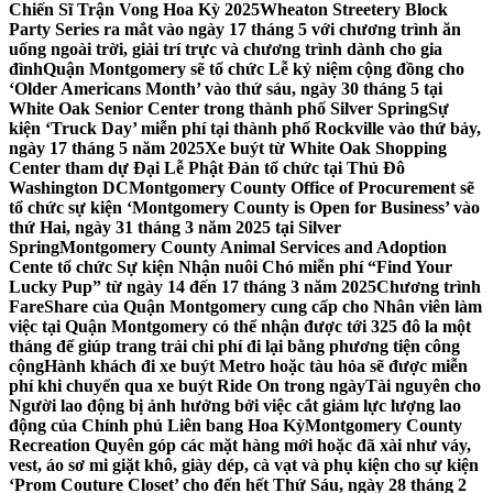
Chiến Sĩ Trận Vong Hoa Kỳ 2025
Wheaton Streetery Block
Party Series ra mắt vào ngày 17 tháng 5 với chương trình ăn
uống ngoài trời, giải trí trực và chương trình dành cho gia
đình
Quận Montgomery sẽ tổ chức Lễ kỷ niệm cộng đồng cho
‘Older Americans Month’ vào thứ sáu, ngày 30 tháng 5 tại
White Oak Senior Center trong thành phố Silver Spring
Sự
kiện ‘Truck Day’ miễn phí tại thành phố Rockville vào thứ bảy,
ngày 17 tháng 5 năm 2025
Xe buýt từ White Oak Shopping
Center tham dự Đại Lễ Phật Đản tổ chức tại Thủ Đô
Washington DC
Montgomery County Office of Procurement sẽ
tổ chức sự kiện ‘Montgomery County is Open for Business’ vào
thứ Hai, ngày 31 tháng 3 năm 2025 tại Silver
Spring
Montgomery County Animal Services and Adoption
Cente tổ chức Sự kiện Nhận nuôi Chó miễn phí “Find Your
Lucky Pup” từ ngày 14 đến 17 tháng 3 năm 2025
Chương trình
FareShare của Quận Montgomery cung cấp cho Nhân viên làm
việc tại Quận Montgomery có thể nhận được tới 325 đô la một
tháng để giúp trang trải chi phí đi lại bằng phương tiện công
cộng
Hành khách đi xe buýt Metro hoặc tàu hỏa sẽ được miễn
phí khi chuyển qua xe buýt Ride On trong ngày
Tài nguyên cho
Người lao động bị ảnh hưởng bởi việc cắt giảm lực lượng lao
động của Chính phủ Liên bang Hoa Kỳ
Montgomery County
Recreation Quyên góp các mặt hàng mới hoặc đã xài như váy,
vest, áo sơ mi giặt khô, giày dép, cà vạt và phụ kiện cho sự kiện
‘Prom Couture Closet’ cho đến hết Thứ Sáu, ngày 28 tháng 2