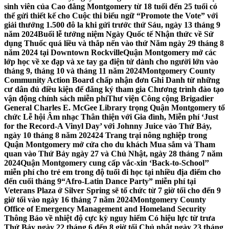
sinh viên của Cao đẳng Montgomery từ 18 tuổi đến 25 tuổi có
thể gửi thiết kế cho Cuộc thi biểu ngữ “Promote the Vote” với
giải thưởng 1.500 đô la khi gửi trước thứ Sáu, ngày 13 tháng 9
năm 2024
Buổi lễ tưởng niệm Ngày Quốc tế Nhận thức về Sử
dụng Thuốc quá liều và thắp nến vào thứ Năm ngày 29 tháng 8
năm 2024 tại Downtown Rockville
Quận Montgomery mở các
lớp học về xe đạp và xe tay ga điện tử dành cho người lớn vào
tháng 9, tháng 10 và tháng 11 năm 2024
Montgomery County
Community Action Board chấp nhận đơn Ghi Danh từ những
cư dân đủ điều kiện để đăng ký tham gia Chương trình đào tạo
vận động chính sách miễn phí
Thư viện Công cộng Brigadier
General Charles E. McGee Library trọng Quận Montgomery tổ
chức Lễ hội Âm nhạc Thân thiện với Gia đình, Miễn phí ‘Just
for the Record-A Vinyl Day’ với Johnny Juice vào Thứ Bảy,
ngày 10 tháng 8 năm 2024
24 Trang trại nông nghiệp trong
Quận Montgomery mở cửa cho du khách Mua sắm và Tham
quan vào Thứ Bảy ngày 27 và Chủ Nhật, ngày 28 tháng 7 năm
2024
Quận Montgomery cung cấp vắc-xin ‘Back-to-School’’
miễn phí cho trẻ em trong độ tuổi đi học tại nhiều địa điểm cho
đến cuối tháng 9
“Afro-Latin Dance Party” miễn phí tại
Veterans Plaza ở Silver Spring sẽ tổ chức từ 7 giờ tối cho đến 9
giờ tối vào ngày 16 tháng 7 năm 2024
Montgomery County
Office of Emergency Management and Homeland Security
Thông Báo về nhiệt độ cực kỳ nguy hiểm Có hiệu lực từ trưa
Thứ Bảy ngày 22 tháng 6 đến 8 giờ tối Chủ nhật ngày 23 tháng