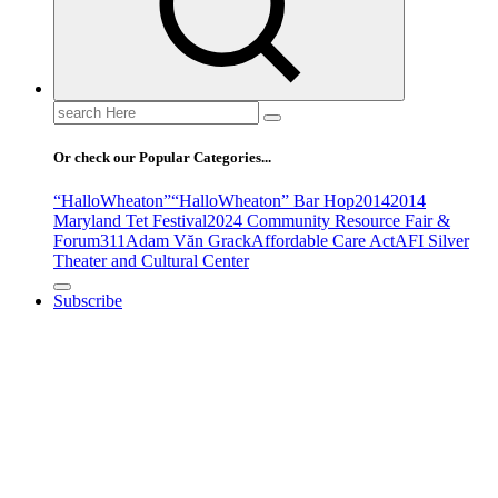
Search
for:
Or check our Popular Categories...
“HalloWheaton”
“HalloWheaton” Bar Hop
2014
2014
Maryland Tet Festival
2024 Community Resource Fair &
Forum
311
Adam Văn Grack
Affordable Care Act
AFI Silver
Theater and Cultural Center
Subscribe