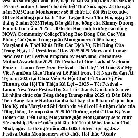
vest, áo sơ mi giặt khô, giày dép, cà vạt và phụ kiện cho sự kiện
‘Prom Couture Closet’ cho đến hết Thứ Sáu, ngày 28 tháng 2
năm 2025
Quận Montgomery sẽ tổ chức Lễ đổi tên Executive
Office Building qua Isiah “Ike” Leggett vào Thứ Hai, ngày 24
tháng 2 năm 2025
Thông Báo giải học bổng của Kimmy Dương
Foundation năm 2025 – 2026 cho Học sinh trường cao đẳng
NOVA Community College
Thông Báo Đóng Cửa Các Văn
Phòng Cơ Quan Trong quận Montgomery ở tiểu bang
Maryland & Thời Khóa Biểu Các Dịch Vụ Khi Đóng Cửa
Trong Ngày Lễ Presidents’ Day 2025
2025 Maryland Lunar
New Year Tet Festival Program by Maryland Vietnamese
Mutual Association
2025 Tết Festival at Our Lady of Vietnam
Parish – Lunar New Year Festival – Hội Chợ Tết Giáo Xứ Mẹ
Việt Nam
Đón Giao Thừa và Lễ Phật trong Tết Nguyên đán Ất
Tỵ năm 2025 tại Chùa Viên Ân
Hội Chợ Tết Xuân Vị Yêu
Thương của Hội Từ Thiện Xá Lợi – 2025 – Tết Festival –
Lunar New Year Festival by Xa Loi Charity
Ghi danh Xin vé
Lễ nhậm chức của Tổng thống Trump năm 2025 từ Dân Biểu
Tiểu Bang Jamie Raskin tại địa hạt hay khu 8 bầu cử quốc hội
Hoa Kỳ của Maryland
Ghi danh xin vé đi coi Lễ nhậm chức của
Tổng thống Trump năm 2025 từ Thượng nghị sĩ Hoa Kỳ Van
Hollen của Tiểu Bang Maryland
Quận Montgomery sẽ tổ chức
‘Friendship Picnic’ miễn phí lần thứ 10 tại Wheaton vào Chủ
Nhật, ngày 15 tháng 9 năm 2024
2024 Silver Spring Jazz
Festival
Quận Montgomery sẽ tổ chức Hội thảo ‘Ready