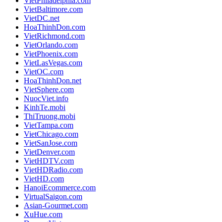
VietPhiladelphia.com
VietBaltimore.com
VietDC.net
HoaThinhDon.com
VietRichmond.com
VietOrlando.com
VietPhoenix.com
VietLasVegas.com
VietOC.com
HoaThinhDon.net
VietSphere.com
NuocViet.info
KinhTe.mobi
ThiTruong.mobi
VietTampa.com
VietChicago.com
VietSanJose.com
VietDenver.com
VietHDTV.com
VietHDRadio.com
VietHD.com
HanoiEcommerce.com
VirtualSaigon.com
Asian-Gourmet.com
XuHue.com