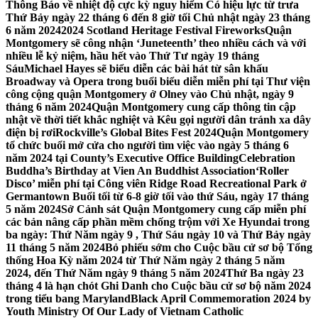
Thông Báo về nhiệt độ cực kỳ nguy hiểm Có hiệu lực từ trưa
Thứ Bảy ngày 22 tháng 6 đến 8 giờ tối Chủ nhật ngày 23 tháng
6 năm 2024
2024 Scotland Heritage Festival Fireworks
Quận
Montgomery sẽ công nhận ‘Juneteenth’ theo nhiều cách và với
nhiều lễ kỷ niệm, hầu hết vào Thứ Tư ngày 19 tháng
Sáu
Michael Hayes sẽ biểu diễn các bài hát từ sân khấu
Broadway và Opera trong buổi biểu diễn miễn phí tại Thư viện
công cộng quận Montgomery ở Olney vào Chủ nhật, ngày 9
tháng 6 năm 2024
Quận Montgomery cung cấp thông tin cập
nhật về thời tiết khắc nghiệt và Kêu gọi người dân tránh xa dây
điện bị rơi
Rockville’s Global Bites Fest 2024
Quận Montgomery
tổ chức buổi mở cửa cho người tìm việc vào ngày 5 tháng 6
năm 2024 tại County’s Executive Office Building
Celebration
Buddha’s Birthday at Vien An Buddhist Association
‘Roller
Disco’ miễn phí tại Công viên Ridge Road Recreational Park ở
Germantown Buổi tối từ 6-8 giờ tối vào thứ Sáu, ngày 17 tháng
5 năm 2024
Sở Cảnh sát Quận Montgomery cung cấp miễn phí
các bản nâng cấp phần mềm chống trộm với Xe Hyundai trong
ba ngày: Thứ Năm ngày 9 , Thứ Sáu ngày 10 và Thứ Bảy ngày
11 tháng 5 năm 2024
Bỏ phiếu sớm cho Cuộc bầu cử sơ bộ Tổng
thống Hoa Kỳ năm 2024 từ Thứ Năm ngày 2 tháng 5 năm
2024, đến Thứ Năm ngày 9 tháng 5 năm 2024
Thứ Ba ngày 23
tháng 4 là hạn chót Ghi Danh cho Cuộc bầu cử sơ bộ năm 2024
trong tiểu bang Maryland
Black April Commemoration 2024 by
Youth Ministry Of Our Lady of Vietnam Catholic