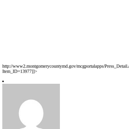
http://www2.montgomerycountymd.gov/mcgportalapps/Press_Detail.
Item_ID=13977]]>