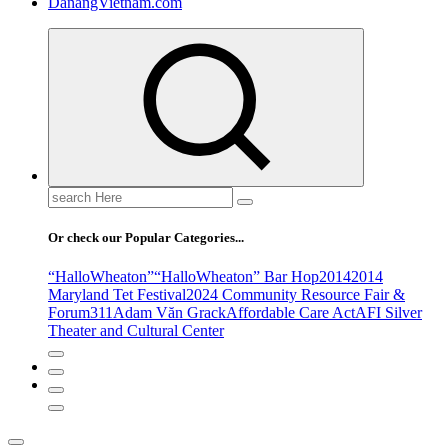
DanangVietnam.com
Search
for:
Or check our Popular Categories...
“HalloWheaton”
“HalloWheaton” Bar Hop
2014
2014
Maryland Tet Festival
2024 Community Resource Fair &
Forum
311
Adam Văn Grack
Affordable Care Act
AFI Silver
Theater and Cultural Center