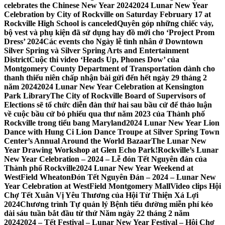
celebrates the Chinese New Year 2024
2024 Lunar New Year
Celebration by City of Rockville on Saturday February 17 at
Rockville High School is canceled
Quyên góp những chiếc váy,
bộ vest và phụ kiện đã sử dụng hay đồ mới cho ‘Project Prom
Dress’ 2024
Các events cho Ngày lễ tình nhân ở Downtown
Silver Spring và Silver Spring Arts and Entertainment
District
Cuộc thi video ‘Heads Up, Phones Dow’ của
Montgomery County Department of Transportation dành cho
thanh thiếu niên chấp nhận bài gửi đến hết ngày 29 tháng 2
năm 2024
2024 Lunar New Year Celebration at Kensington
Park Library
The City of Rockville Board of Supervisors of
Elections sẽ tổ chức diễn đàn thứ hai sau bầu cử để thảo luận
về cuộc bầu cử bỏ phiếu qua thư năm 2023 của Thành phố
Rockville trong tiểu bang Maryland
2024 Lunar New Year Lion
Dance with Hung Ci Lion Dance Troupe at Silver Spring Town
Center’s Annual Around the World Bazaar
The Lunar New
Year Drawing Workshop at Glen Echo Park!
Rockville’s Lunar
New Year Celebration – 2024 – Lễ đón Tết Nguyên đán của
Thành phố Rockville
2024 Lunar New Year Weekend at
WestField Wheaton
Đón Tết Nguyên Đán – 2024 – Lunar New
Year Celebration at WestField Montgomery Mall
Video clips Hội
Chợ Tết Xuân Vị Yêu Thương của Hội Từ Thiện Xá Lợi
2024
Chương trình Tự quản lý Bệnh tiểu đường miễn phí kéo
dài sáu tuần bắt đầu từ thứ Năm ngày 22 tháng 2 năm
2024
2024 – Tết Festival – Lunar New Year Festival – Hội Chợ