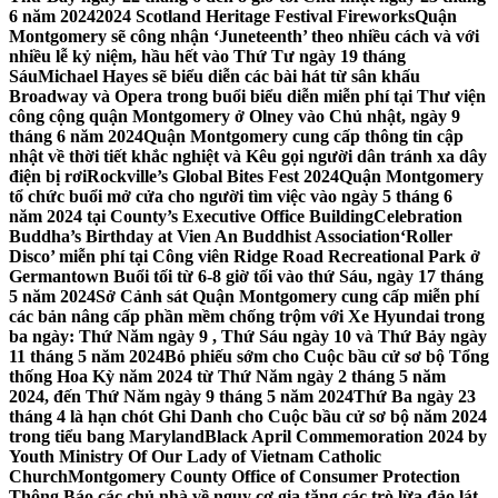
6 năm 2024
2024 Scotland Heritage Festival Fireworks
Quận
Montgomery sẽ công nhận ‘Juneteenth’ theo nhiều cách và với
nhiều lễ kỷ niệm, hầu hết vào Thứ Tư ngày 19 tháng
Sáu
Michael Hayes sẽ biểu diễn các bài hát từ sân khấu
Broadway và Opera trong buổi biểu diễn miễn phí tại Thư viện
công cộng quận Montgomery ở Olney vào Chủ nhật, ngày 9
tháng 6 năm 2024
Quận Montgomery cung cấp thông tin cập
nhật về thời tiết khắc nghiệt và Kêu gọi người dân tránh xa dây
điện bị rơi
Rockville’s Global Bites Fest 2024
Quận Montgomery
tổ chức buổi mở cửa cho người tìm việc vào ngày 5 tháng 6
năm 2024 tại County’s Executive Office Building
Celebration
Buddha’s Birthday at Vien An Buddhist Association
‘Roller
Disco’ miễn phí tại Công viên Ridge Road Recreational Park ở
Germantown Buổi tối từ 6-8 giờ tối vào thứ Sáu, ngày 17 tháng
5 năm 2024
Sở Cảnh sát Quận Montgomery cung cấp miễn phí
các bản nâng cấp phần mềm chống trộm với Xe Hyundai trong
ba ngày: Thứ Năm ngày 9 , Thứ Sáu ngày 10 và Thứ Bảy ngày
11 tháng 5 năm 2024
Bỏ phiếu sớm cho Cuộc bầu cử sơ bộ Tổng
thống Hoa Kỳ năm 2024 từ Thứ Năm ngày 2 tháng 5 năm
2024, đến Thứ Năm ngày 9 tháng 5 năm 2024
Thứ Ba ngày 23
tháng 4 là hạn chót Ghi Danh cho Cuộc bầu cử sơ bộ năm 2024
trong tiểu bang Maryland
Black April Commemoration 2024 by
Youth Ministry Of Our Lady of Vietnam Catholic
Church
Montgomery County Office of Consumer Protection
Thông Báo các chủ nhà về nguy cơ gia tăng các trò lừa đảo lát