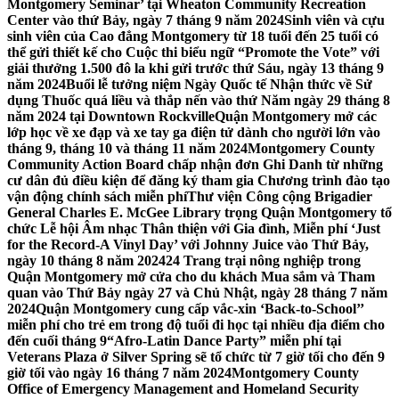
Montgomery Seminar’ tại Wheaton Community Recreation
Center vào thứ Bảy, ngày 7 tháng 9 năm 2024
Sinh viên và cựu
sinh viên của Cao đẳng Montgomery từ 18 tuổi đến 25 tuổi có
thể gửi thiết kế cho Cuộc thi biểu ngữ “Promote the Vote” với
giải thưởng 1.500 đô la khi gửi trước thứ Sáu, ngày 13 tháng 9
năm 2024
Buổi lễ tưởng niệm Ngày Quốc tế Nhận thức về Sử
dụng Thuốc quá liều và thắp nến vào thứ Năm ngày 29 tháng 8
năm 2024 tại Downtown Rockville
Quận Montgomery mở các
lớp học về xe đạp và xe tay ga điện tử dành cho người lớn vào
tháng 9, tháng 10 và tháng 11 năm 2024
Montgomery County
Community Action Board chấp nhận đơn Ghi Danh từ những
cư dân đủ điều kiện để đăng ký tham gia Chương trình đào tạo
vận động chính sách miễn phí
Thư viện Công cộng Brigadier
General Charles E. McGee Library trọng Quận Montgomery tổ
chức Lễ hội Âm nhạc Thân thiện với Gia đình, Miễn phí ‘Just
for the Record-A Vinyl Day’ với Johnny Juice vào Thứ Bảy,
ngày 10 tháng 8 năm 2024
24 Trang trại nông nghiệp trong
Quận Montgomery mở cửa cho du khách Mua sắm và Tham
quan vào Thứ Bảy ngày 27 và Chủ Nhật, ngày 28 tháng 7 năm
2024
Quận Montgomery cung cấp vắc-xin ‘Back-to-School’’
miễn phí cho trẻ em trong độ tuổi đi học tại nhiều địa điểm cho
đến cuối tháng 9
“Afro-Latin Dance Party” miễn phí tại
Veterans Plaza ở Silver Spring sẽ tổ chức từ 7 giờ tối cho đến 9
giờ tối vào ngày 16 tháng 7 năm 2024
Montgomery County
Office of Emergency Management and Homeland Security