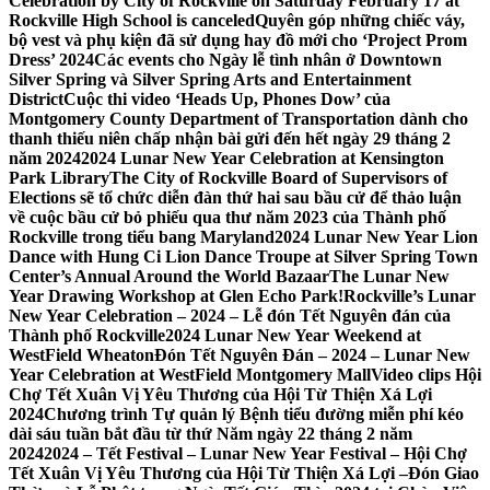
Celebration by City of Rockville on Saturday February 17 at
Rockville High School is canceled
Quyên góp những chiếc váy,
bộ vest và phụ kiện đã sử dụng hay đồ mới cho ‘Project Prom
Dress’ 2024
Các events cho Ngày lễ tình nhân ở Downtown
Silver Spring và Silver Spring Arts and Entertainment
District
Cuộc thi video ‘Heads Up, Phones Dow’ của
Montgomery County Department of Transportation dành cho
thanh thiếu niên chấp nhận bài gửi đến hết ngày 29 tháng 2
năm 2024
2024 Lunar New Year Celebration at Kensington
Park Library
The City of Rockville Board of Supervisors of
Elections sẽ tổ chức diễn đàn thứ hai sau bầu cử để thảo luận
về cuộc bầu cử bỏ phiếu qua thư năm 2023 của Thành phố
Rockville trong tiểu bang Maryland
2024 Lunar New Year Lion
Dance with Hung Ci Lion Dance Troupe at Silver Spring Town
Center’s Annual Around the World Bazaar
The Lunar New
Year Drawing Workshop at Glen Echo Park!
Rockville’s Lunar
New Year Celebration – 2024 – Lễ đón Tết Nguyên đán của
Thành phố Rockville
2024 Lunar New Year Weekend at
WestField Wheaton
Đón Tết Nguyên Đán – 2024 – Lunar New
Year Celebration at WestField Montgomery Mall
Video clips Hội
Chợ Tết Xuân Vị Yêu Thương của Hội Từ Thiện Xá Lợi
2024
Chương trình Tự quản lý Bệnh tiểu đường miễn phí kéo
dài sáu tuần bắt đầu từ thứ Năm ngày 22 tháng 2 năm
2024
2024 – Tết Festival – Lunar New Year Festival – Hội Chợ
Tết Xuân Vị Yêu Thương của Hội Từ Thiện Xá Lợi –
Đón Giao