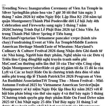
Skip
to
Trending News:
Inauguration Ceremony of Vien An Temple in
content
Silver Spring
Bắn pháo hoa vào 7 giờ 30 tối thứ Sáu ngày 3
tháng 7 năm 2026 kỷ niệm Ngày Độc Lập Hoa Kỳ 250 năm tại
quận Montgomery
Thành Phố Poolesville dời Lễ hội July 4th
Celebration and Fireworks sang ngày 5 tháng 7 năm
2026
Chương Trình Đại Lễ Phật Đản 2026 tại Chùa Viên Ân
trong Thành Phố Silver Spring ở Tiểu bang
Maryland
Vegetarian Vietnamese pancake/ crepe (bánh xèo
chay) Fundraising Event at Viên Ân Temple
Middle Eastern
American Heritage Month
Taste of Wheaton: Maryland’s
Culinary & Culture Festival 2026 đang Nhận đơn Ghi danh từ
các Nhà hàng, Người bán thực phẩm, Nghệ nhân và các Đơn vị
Triển lãm Cộng đồng
Hội nghị truyện tranh miễn phí
MoComCon thường niên lần thứ 10 của Thư viện Công cộng
Quận Montgomery
SoberRide có giá trị giảm tối đa 15 đô la của
Lyft và Các xe buýt Ride On là chương trình đưa đón về nhà
miễn phí trong dịp lễ Thánh Patrick
Tet 2026 Program at Vien
An Buddhist Association
Tết Trung Thu – Moon Festival – Mid-
Autumn Festival 2025 by Vietnamese American Service
Quận
Montgomery sẽ kỷ niệm Ngày Độc lập Hoa Kỳ năm 2025 với lễ
hội bắn pháo bông vào thứ sáu ngày 4 và thứ bảy ngày 5 tháng
7
Chương trình quyên góp thực phẩm Ride On Food Drive năm
2025 từ Chủ Nhật ngày 25 đến Thứ Bảy ngày 31 tháng 5 sẽ