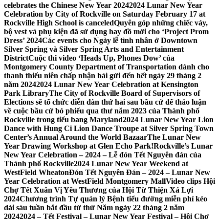
celebrates the Chinese New Year 2024
2024 Lunar New Year
Celebration by City of Rockville on Saturday February 17 at
Rockville High School is canceled
Quyên góp những chiếc váy,
bộ vest và phụ kiện đã sử dụng hay đồ mới cho ‘Project Prom
Dress’ 2024
Các events cho Ngày lễ tình nhân ở Downtown
Silver Spring và Silver Spring Arts and Entertainment
District
Cuộc thi video ‘Heads Up, Phones Dow’ của
Montgomery County Department of Transportation dành cho
thanh thiếu niên chấp nhận bài gửi đến hết ngày 29 tháng 2
năm 2024
2024 Lunar New Year Celebration at Kensington
Park Library
The City of Rockville Board of Supervisors of
Elections sẽ tổ chức diễn đàn thứ hai sau bầu cử để thảo luận
về cuộc bầu cử bỏ phiếu qua thư năm 2023 của Thành phố
Rockville trong tiểu bang Maryland
2024 Lunar New Year Lion
Dance with Hung Ci Lion Dance Troupe at Silver Spring Town
Center’s Annual Around the World Bazaar
The Lunar New
Year Drawing Workshop at Glen Echo Park!
Rockville’s Lunar
New Year Celebration – 2024 – Lễ đón Tết Nguyên đán của
Thành phố Rockville
2024 Lunar New Year Weekend at
WestField Wheaton
Đón Tết Nguyên Đán – 2024 – Lunar New
Year Celebration at WestField Montgomery Mall
Video clips Hội
Chợ Tết Xuân Vị Yêu Thương của Hội Từ Thiện Xá Lợi
2024
Chương trình Tự quản lý Bệnh tiểu đường miễn phí kéo
dài sáu tuần bắt đầu từ thứ Năm ngày 22 tháng 2 năm
2024
2024 – Tết Festival – Lunar New Year Festival – Hội Chợ