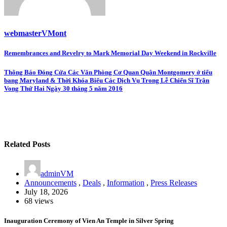
webmasterVMont
Post
Remembrances and Revelry to Mark Memorial Day Weekend in Rockville
navigation
Thông Báo Đóng Cửa Các Văn Phòng Cơ Quan Quận Montgomery ở tiểu
bang Maryland & Thời Khóa Biểu Các Dịch Vụ Trong Lễ Chiến Sĩ Trận
Vong Thứ Hai Ngày 30 tháng 5 năm 2016
Related Posts
adminVM
Announcements
,
Deals
,
Information
,
Press Releases
July 18, 2026
68 views
Inauguration Ceremony of Vien An Temple in Silver Spring