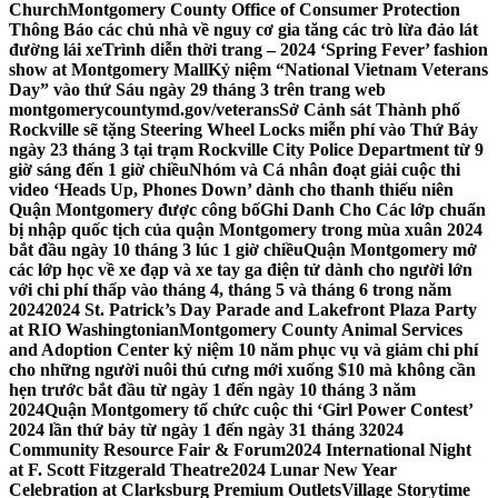
Church
Montgomery County Office of Consumer Protection
Thông Báo các chủ nhà về nguy cơ gia tăng các trò lừa đảo lát
đường lái xe
Trình diễn thời trang – 2024 ‘Spring Fever’ fashion
show at Montgomery Mall
Kỷ niệm “National Vietnam Veterans
Day” vào thứ Sáu ngày 29 tháng 3 trên trang web
montgomerycountymd.gov/veterans
Sở Cảnh sát Thành phố
Rockville sẽ tặng Steering Wheel Locks miễn phí vào Thứ Bảy
ngày 23 tháng 3 tại trạm Rockville City Police Department từ 9
giờ sáng đến 1 giờ chiều
Nhóm và Cá nhân đoạt giải cuộc thi
video ‘Heads Up, Phones Down’ dành cho thanh thiếu niên
Quận Montgomery được công bố
Ghi Danh Cho Các lớp chuẩn
bị nhập quốc tịch của quận Montgomery trong mùa xuân 2024
bắt đầu ngày 10 tháng 3 lúc 1 giờ chiều
Quận Montgomery mở
các lớp học về xe đạp và xe tay ga điện tử dành cho người lớn
với chi phí thấp vào tháng 4, tháng 5 và tháng 6 trong năm
2024
2024 St. Patrick’s Day Parade and Lakefront Plaza Party
at RIO Washingtonian
Montgomery County Animal Services
and Adoption Center kỷ niệm 10 năm phục vụ và giảm chi phí
cho những người nuôi thú cưng mới xuống $10 mà không cần
hẹn trước bắt đầu từ ngày 1 đến ngày 10 tháng 3 năm
2024
Quận Montgomery tổ chức cuộc thi ‘Girl Power Contest’
2024 lần thứ bảy từ ngày 1 đến ngày 31 tháng 3
2024
Community Resource Fair & Forum
2024 International Night
at F. Scott Fitzgerald Theatre
2024 Lunar New Year
Celebration at Clarksburg Premium Outlets
Village Storytime