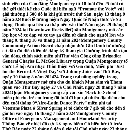
sinh viên của Cao đẳng Montgomery từ 18 tuổi đến 25 tuổi có
thể gửi thiết kế cho Cuộc thi biểu ngữ “Promote the Vote” với
giải thưởng 1.500 đô la khi gửi trước thứ Sáu, ngày 13 tháng 9
năm 2024
Buổi lễ tưởng niệm Ngày Quốc tế Nhận thức về Sử
dụng Thuốc quá liều và thắp nến vào thứ Năm ngày 29 tháng 8
năm 2024 tại Downtown Rockville
Quận Montgomery mở các
lớp học về xe đạp và xe tay ga điện tử dành cho người lớn vào
tháng 9, tháng 10 và tháng 11 năm 2024
Montgomery County
Community Action Board chấp nhận đơn Ghi Danh từ những
cư dân đủ điều kiện để đăng ký tham gia Chương trình đào tạo
vận động chính sách miễn phí
Thư viện Công cộng Brigadier
General Charles E. McGee Library trọng Quận Montgomery tổ
chức Lễ hội Âm nhạc Thân thiện với Gia đình, Miễn phí ‘Just
for the Record-A Vinyl Day’ với Johnny Juice vào Thứ Bảy,
ngày 10 tháng 8 năm 2024
24 Trang trại nông nghiệp trong
Quận Montgomery mở cửa cho du khách Mua sắm và Tham
quan vào Thứ Bảy ngày 27 và Chủ Nhật, ngày 28 tháng 7 năm
2024
Quận Montgomery cung cấp vắc-xin ‘Back-to-School’’
miễn phí cho trẻ em trong độ tuổi đi học tại nhiều địa điểm cho
đến cuối tháng 9
“Afro-Latin Dance Party” miễn phí tại
Veterans Plaza ở Silver Spring sẽ tổ chức từ 7 giờ tối cho đến 9
giờ tối vào ngày 16 tháng 7 năm 2024
Montgomery County
Office of Emergency Management and Homeland Security
Thông Báo về nhiệt độ cực kỳ nguy hiểm Có hiệu lực từ trưa
Thứ Bảy ngày 22 tháng 6 đến 8 giờ tối Chủ nhật ngày 23 tháng