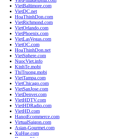
VietPhiladelphia.com
VietBaltimore.com
VietDC.net
HoaThinhDon.com
VietRichmond.com
VietOrlando.com
VietPhoenix.com
VietLasVegas.com
VietOC.com
HoaThinhDon.net
VietSphere.com
NuocViet.info
KinhTe.mobi
ThiTruong.mobi
VietTampa.com
VietChicago.com
VietSanJose.com
VietDenver.com
VietHDTV.com
VietHDRadio.com
VietHD.com
HanoiEcommerce.com
VirtualSaigon.com
Asian-Gourmet.com
XuHue.com