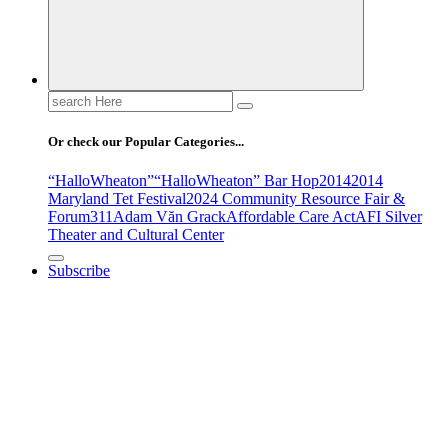
Search
for:
Or check our Popular Categories...
“HalloWheaton”
“HalloWheaton” Bar Hop
2014
2014
Maryland Tet Festival
2024 Community Resource Fair &
Forum
311
Adam Văn Grack
Affordable Care Act
AFI Silver
Theater and Cultural Center
Subscribe