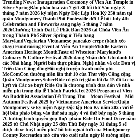
Trending News:
Inauguration Ceremony of Vien An Temple in
Silver Spring
Bắn pháo hoa vào 7 giờ 30 tối thứ Sáu ngày 3
tháng 7 năm 2026 kỷ niệm Ngày Độc Lập Hoa Kỳ 250 năm tại
quận Montgomery
Thành Phố Poolesville dời Lễ hội July 4th
Celebration and Fireworks sang ngày 5 tháng 7 năm
2026
Chương Trình Đại Lễ Phật Đản 2026 tại Chùa Viên Ân
trong Thành Phố Silver Spring ở Tiểu bang
Maryland
Vegetarian Vietnamese pancake/ crepe (bánh xèo
chay) Fundraising Event at Viên Ân Temple
Middle Eastern
American Heritage Month
Taste of Wheaton: Maryland’s
Culinary & Culture Festival 2026 đang Nhận đơn Ghi danh từ
các Nhà hàng, Người bán thực phẩm, Nghệ nhân và các Đơn vị
Triển lãm Cộng đồng
Hội nghị truyện tranh miễn phí
MoComCon thường niên lần thứ 10 của Thư viện Công cộng
Quận Montgomery
SoberRide có giá trị giảm tối đa 15 đô la của
Lyft và Các xe buýt Ride On là chương trình đưa đón về nhà
miễn phí trong dịp lễ Thánh Patrick
Tet 2026 Program at Vien
An Buddhist Association
Tết Trung Thu – Moon Festival – Mid-
Autumn Festival 2025 by Vietnamese American Service
Quận
Montgomery sẽ kỷ niệm Ngày Độc lập Hoa Kỳ năm 2025 với lễ
hội bắn pháo bông vào thứ sáu ngày 4 và thứ bảy ngày 5 tháng
7
Chương trình quyên góp thực phẩm Ride On Food Drive năm
2025 từ Chủ Nhật ngày 25 đến Thứ Bảy ngày 31 tháng 5 sẽ
được đi xe buýt miễn phí
7 hồ bơi ngoài trời của Montgomery
County Recreation mở cửa vào cuối tuần ngày lễ tưởng niệm