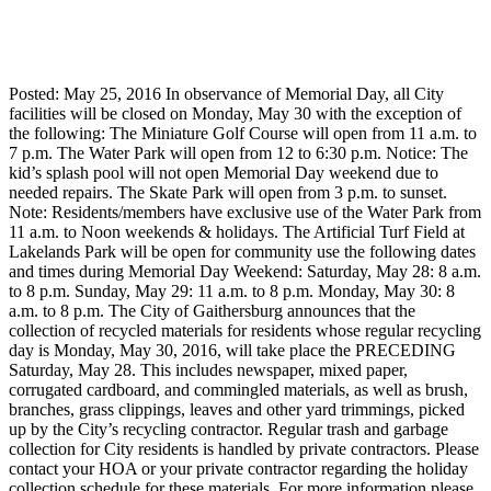
Posted: May 25, 2016 In observance of Memorial Day, all City
facilities will be closed on Monday, May 30 with the exception of
the following: The Miniature Golf Course will open from 11 a.m. to
7 p.m. The Water Park will open from 12 to 6:30 p.m. Notice: The
kid’s splash pool will not open Memorial Day weekend due to
needed repairs. The Skate Park will open from 3 p.m. to sunset.
Note: Residents/members have exclusive use of the Water Park from
11 a.m. to Noon weekends & holidays. The Artificial Turf Field at
Lakelands Park will be open for community use the following dates
and times during Memorial Day Weekend: Saturday, May 28: 8 a.m.
to 8 p.m. Sunday, May 29: 11 a.m. to 8 p.m. Monday, May 30: 8
a.m. to 8 p.m. The City of Gaithersburg announces that the
collection of recycled materials for residents whose regular recycling
day is Monday, May 30, 2016, will take place the PRECEDING
Saturday, May 28. This includes newspaper, mixed paper,
corrugated cardboard, and commingled materials, as well as brush,
branches, grass clippings, leaves and other yard trimmings, picked
up by the City’s recycling contractor. Regular trash and garbage
collection for City residents is handled by private contractors. Please
contact your HOA or your private contractor regarding the holiday
collection schedule for these materials. For more information please