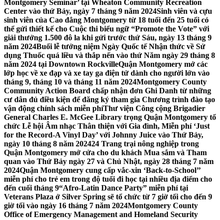
Montgomery Seminar’ tại Wheaton Community Recreation
Center vào thứ Bảy, ngày 7 tháng 9 năm 2024
Sinh viên và cựu
sinh viên của Cao đẳng Montgomery từ 18 tuổi đến 25 tuổi có
thể gửi thiết kế cho Cuộc thi biểu ngữ “Promote the Vote” với
giải thưởng 1.500 đô la khi gửi trước thứ Sáu, ngày 13 tháng 9
năm 2024
Buổi lễ tưởng niệm Ngày Quốc tế Nhận thức về Sử
dụng Thuốc quá liều và thắp nến vào thứ Năm ngày 29 tháng 8
năm 2024 tại Downtown Rockville
Quận Montgomery mở các
lớp học về xe đạp và xe tay ga điện tử dành cho người lớn vào
tháng 9, tháng 10 và tháng 11 năm 2024
Montgomery County
Community Action Board chấp nhận đơn Ghi Danh từ những
cư dân đủ điều kiện để đăng ký tham gia Chương trình đào tạo
vận động chính sách miễn phí
Thư viện Công cộng Brigadier
General Charles E. McGee Library trọng Quận Montgomery tổ
chức Lễ hội Âm nhạc Thân thiện với Gia đình, Miễn phí ‘Just
for the Record-A Vinyl Day’ với Johnny Juice vào Thứ Bảy,
ngày 10 tháng 8 năm 2024
24 Trang trại nông nghiệp trong
Quận Montgomery mở cửa cho du khách Mua sắm và Tham
quan vào Thứ Bảy ngày 27 và Chủ Nhật, ngày 28 tháng 7 năm
2024
Quận Montgomery cung cấp vắc-xin ‘Back-to-School’’
miễn phí cho trẻ em trong độ tuổi đi học tại nhiều địa điểm cho
đến cuối tháng 9
“Afro-Latin Dance Party” miễn phí tại
Veterans Plaza ở Silver Spring sẽ tổ chức từ 7 giờ tối cho đến 9
giờ tối vào ngày 16 tháng 7 năm 2024
Montgomery County
Office of Emergency Management and Homeland Security