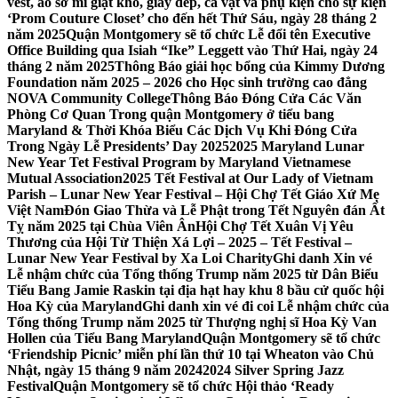
vest, áo sơ mi giặt khô, giày dép, cà vạt và phụ kiện cho sự kiện
‘Prom Couture Closet’ cho đến hết Thứ Sáu, ngày 28 tháng 2
năm 2025
Quận Montgomery sẽ tổ chức Lễ đổi tên Executive
Office Building qua Isiah “Ike” Leggett vào Thứ Hai, ngày 24
tháng 2 năm 2025
Thông Báo giải học bổng của Kimmy Dương
Foundation năm 2025 – 2026 cho Học sinh trường cao đẳng
NOVA Community College
Thông Báo Đóng Cửa Các Văn
Phòng Cơ Quan Trong quận Montgomery ở tiểu bang
Maryland & Thời Khóa Biểu Các Dịch Vụ Khi Đóng Cửa
Trong Ngày Lễ Presidents’ Day 2025
2025 Maryland Lunar
New Year Tet Festival Program by Maryland Vietnamese
Mutual Association
2025 Tết Festival at Our Lady of Vietnam
Parish – Lunar New Year Festival – Hội Chợ Tết Giáo Xứ Mẹ
Việt Nam
Đón Giao Thừa và Lễ Phật trong Tết Nguyên đán Ất
Tỵ năm 2025 tại Chùa Viên Ân
Hội Chợ Tết Xuân Vị Yêu
Thương của Hội Từ Thiện Xá Lợi – 2025 – Tết Festival –
Lunar New Year Festival by Xa Loi Charity
Ghi danh Xin vé
Lễ nhậm chức của Tổng thống Trump năm 2025 từ Dân Biểu
Tiểu Bang Jamie Raskin tại địa hạt hay khu 8 bầu cử quốc hội
Hoa Kỳ của Maryland
Ghi danh xin vé đi coi Lễ nhậm chức của
Tổng thống Trump năm 2025 từ Thượng nghị sĩ Hoa Kỳ Van
Hollen của Tiểu Bang Maryland
Quận Montgomery sẽ tổ chức
‘Friendship Picnic’ miễn phí lần thứ 10 tại Wheaton vào Chủ
Nhật, ngày 15 tháng 9 năm 2024
2024 Silver Spring Jazz
Festival
Quận Montgomery sẽ tổ chức Hội thảo ‘Ready