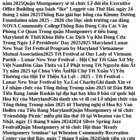
năm 2025
Quận Montgomery sẽ tổ chức Lễ đổi tên Executive
Office Building qua Isiah “Ike” Leggett vào Thứ Hai, ngày 24
tháng 2 năm 2025
Thông Báo giải học bổng của Kimmy Dương
Foundation năm 2025 – 2026 cho Học sinh trường cao đẳng
NOVA Community College
Thông Báo Đóng Cửa Các Văn
Phòng Cơ Quan Trong quận Montgomery ở tiểu bang
Maryland & Thời Khóa Biểu Các Dịch Vụ Khi Đóng Cửa
Trong Ngày Lễ Presidents’ Day 2025
2025 Maryland Lunar
New Year Tet Festival Program by Maryland Vietnamese
Mutual Association
2025 Tết Festival at Our Lady of Vietnam
Parish – Lunar New Year Festival – Hội Chợ Tết Giáo Xứ Mẹ
Việt Nam
Đón Giao Thừa và Lễ Phật trong Tết Nguyên đán Ất
Tỵ năm 2025 tại Chùa Viên Ân
Hội Chợ Tết Xuân Vị Yêu
Thương của Hội Từ Thiện Xá Lợi – 2025 – Tết Festival –
Lunar New Year Festival by Xa Loi Charity
Ghi danh Xin vé
Lễ nhậm chức của Tổng thống Trump năm 2025 từ Dân Biểu
Tiểu Bang Jamie Raskin tại địa hạt hay khu 8 bầu cử quốc hội
Hoa Kỳ của Maryland
Ghi danh xin vé đi coi Lễ nhậm chức của
Tổng thống Trump năm 2025 từ Thượng nghị sĩ Hoa Kỳ Van
Hollen của Tiểu Bang Maryland
Quận Montgomery sẽ tổ chức
‘Friendship Picnic’ miễn phí lần thứ 10 tại Wheaton vào Chủ
Nhật, ngày 15 tháng 9 năm 2024
2024 Silver Spring Jazz
Festival
Quận Montgomery sẽ tổ chức Hội thảo ‘Ready
Montgomery Seminar’ tại Wheaton Community Recreation
Center vào thứ Bảy, ngày 7 tháng 9 năm 2024
Sinh viên và cựu