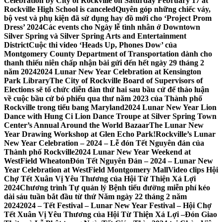
Celebration by City of Rockville on Saturday February 17 at
Rockville High School is canceled
Quyên góp những chiếc váy,
bộ vest và phụ kiện đã sử dụng hay đồ mới cho ‘Project Prom
Dress’ 2024
Các events cho Ngày lễ tình nhân ở Downtown
Silver Spring và Silver Spring Arts and Entertainment
District
Cuộc thi video ‘Heads Up, Phones Dow’ của
Montgomery County Department of Transportation dành cho
thanh thiếu niên chấp nhận bài gửi đến hết ngày 29 tháng 2
năm 2024
2024 Lunar New Year Celebration at Kensington
Park Library
The City of Rockville Board of Supervisors of
Elections sẽ tổ chức diễn đàn thứ hai sau bầu cử để thảo luận
về cuộc bầu cử bỏ phiếu qua thư năm 2023 của Thành phố
Rockville trong tiểu bang Maryland
2024 Lunar New Year Lion
Dance with Hung Ci Lion Dance Troupe at Silver Spring Town
Center’s Annual Around the World Bazaar
The Lunar New
Year Drawing Workshop at Glen Echo Park!
Rockville’s Lunar
New Year Celebration – 2024 – Lễ đón Tết Nguyên đán của
Thành phố Rockville
2024 Lunar New Year Weekend at
WestField Wheaton
Đón Tết Nguyên Đán – 2024 – Lunar New
Year Celebration at WestField Montgomery Mall
Video clips Hội
Chợ Tết Xuân Vị Yêu Thương của Hội Từ Thiện Xá Lợi
2024
Chương trình Tự quản lý Bệnh tiểu đường miễn phí kéo
dài sáu tuần bắt đầu từ thứ Năm ngày 22 tháng 2 năm
2024
2024 – Tết Festival – Lunar New Year Festival – Hội Chợ
Tết Xuân Vị Yêu Thương của Hội Từ Thiện Xá Lợi –
Đón Giao