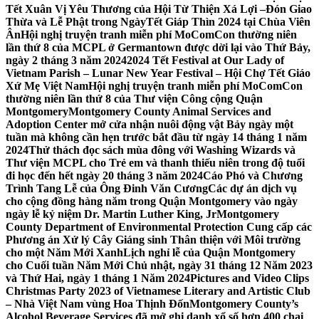
Tết Xuân Vị Yêu Thương của Hội Từ Thiện Xá Lợi –
Đón Giao
Thừa và Lễ Phật trong NgàyTết Giáp Thìn 2024 tại Chùa Viên
Ân
Hội nghị truyện tranh miễn phí MoComCon thường niên
lần thứ 8 của MCPL ở Germantown được dời lại vào Thứ Bảy,
ngày 2 tháng 3 năm 2024
2024 Tết Festival at Our Lady of
Vietnam Parish – Lunar New Year Festival – Hội Chợ Tết Giáo
Xứ Mẹ Việt Nam
Hội nghị truyện tranh miễn phí MoComCon
thường niên lần thứ 8 của Thư viện Công cộng Quận
Montgomery
Montgomery County Animal Services and
Adoption Center mở cửa nhận nuôi động vật Bảy ngày một
tuần mà không cần hẹn trước bắt đầu từ ngày 14 tháng 1 năm
2024
Thử thách đọc sách mùa đông với Washing Wizards và
Thư viện MCPL cho Trẻ em và thanh thiếu niên trong độ tuổi
đi học đến hết ngày 20 tháng 3 năm 2024
Cáo Phó và Chương
Trình Tang Lễ của Ông Đinh Văn Cương
Các dự án dịch vụ
cho cộng đồng hàng năm trong Quận Montgomery vào ngày
ngày lễ kỷ niệm Dr. Martin Luther King, Jr
Montgomery
County Department of Environmental Protection Cung cấp các
Phương án Xử lý Cây Giáng sinh Thân thiện với Môi trường
cho một Năm Mới Xanh
Lịch nghỉ lễ của Quận Montgomery
cho Cuối tuần Năm Mới Chủ nhật, ngày 31 tháng 12 Năm 2023
và Thứ Hai, ngày 1 tháng 1 Năm 2024
Pictures and Video Clips
Christmas Party 2023 of Vietnamese Literary and Artistic Club
– Nhà Việt Nam vùng Hoa Thịnh Đốn
Montgomery County’s
Alcohol Beverage Services đã mở ghi danh xổ số hơn 400 chai