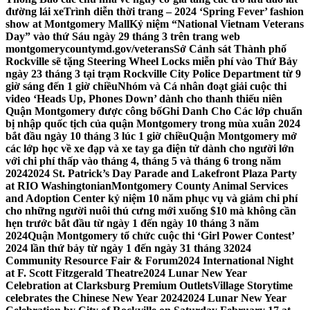
đường lái xe
Trình diễn thời trang – 2024 ‘Spring Fever’ fashion
show at Montgomery Mall
Kỷ niệm “National Vietnam Veterans
Day” vào thứ Sáu ngày 29 tháng 3 trên trang web
montgomerycountymd.gov/veterans
Sở Cảnh sát Thành phố
Rockville sẽ tặng Steering Wheel Locks miễn phí vào Thứ Bảy
ngày 23 tháng 3 tại trạm Rockville City Police Department từ 9
giờ sáng đến 1 giờ chiều
Nhóm và Cá nhân đoạt giải cuộc thi
video ‘Heads Up, Phones Down’ dành cho thanh thiếu niên
Quận Montgomery được công bố
Ghi Danh Cho Các lớp chuẩn
bị nhập quốc tịch của quận Montgomery trong mùa xuân 2024
bắt đầu ngày 10 tháng 3 lúc 1 giờ chiều
Quận Montgomery mở
các lớp học về xe đạp và xe tay ga điện tử dành cho người lớn
với chi phí thấp vào tháng 4, tháng 5 và tháng 6 trong năm
2024
2024 St. Patrick’s Day Parade and Lakefront Plaza Party
at RIO Washingtonian
Montgomery County Animal Services
and Adoption Center kỷ niệm 10 năm phục vụ và giảm chi phí
cho những người nuôi thú cưng mới xuống $10 mà không cần
hẹn trước bắt đầu từ ngày 1 đến ngày 10 tháng 3 năm
2024
Quận Montgomery tổ chức cuộc thi ‘Girl Power Contest’
2024 lần thứ bảy từ ngày 1 đến ngày 31 tháng 3
2024
Community Resource Fair & Forum
2024 International Night
at F. Scott Fitzgerald Theatre
2024 Lunar New Year
Celebration at Clarksburg Premium Outlets
Village Storytime
celebrates the Chinese New Year 2024
2024 Lunar New Year