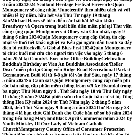
6 năm 2024
2024 Scotland Heritage Festival Fireworks
Quận
Montgomery sẽ công nhận ‘Juneteenth’ theo nhiều cách và với
nhiều lễ kỷ niệm, hầu hết vào Thứ Tư ngày 19 tháng
Sáu
Michael Hayes sẽ biểu diễn các bài hát từ sân khấu
Broadway và Opera trong buổi biểu diễn miễn phí tại Thư viện
công cộng quận Montgomery ở Olney vào Chủ nhật, ngày 9
tháng 6 năm 2024
Quận Montgomery cung cấp thông tin cập
nhật về thời tiết khắc nghiệt và Kêu gọi người dân tránh xa dây
điện bị rơi
Rockville’s Global Bites Fest 2024
Quận Montgomery
tổ chức buổi mở cửa cho người tìm việc vào ngày 5 tháng 6
năm 2024 tại County’s Executive Office Building
Celebration
Buddha’s Birthday at Vien An Buddhist Association
‘Roller
Disco’ miễn phí tại Công viên Ridge Road Recreational Park ở
Germantown Buổi tối từ 6-8 giờ tối vào thứ Sáu, ngày 17 tháng
5 năm 2024
Sở Cảnh sát Quận Montgomery cung cấp miễn phí
các bản nâng cấp phần mềm chống trộm với Xe Hyundai trong
ba ngày: Thứ Năm ngày 9 , Thứ Sáu ngày 10 và Thứ Bảy ngày
11 tháng 5 năm 2024
Bỏ phiếu sớm cho Cuộc bầu cử sơ bộ Tổng
thống Hoa Kỳ năm 2024 từ Thứ Năm ngày 2 tháng 5 năm
2024, đến Thứ Năm ngày 9 tháng 5 năm 2024
Thứ Ba ngày 23
tháng 4 là hạn chót Ghi Danh cho Cuộc bầu cử sơ bộ năm 2024
trong tiểu bang Maryland
Black April Commemoration 2024 by
Youth Ministry Of Our Lady of Vietnam Catholic
Church
Montgomery County Office of Consumer Protection
Thông Báo các chủ nhà về nguy cơ gia tăng các trò lừa đảo lát