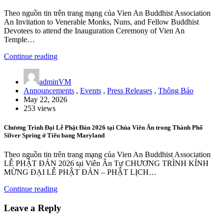
Theo nguồn tin trên trang mạng của Vien An Buddhist Association
An Invitation to Venerable Monks, Nuns, and Fellow Buddhist
Devotees to attend the Inauguration Ceremony of Vien An
Temple…
Continue reading
adminVM
Announcements
,
Events
,
Press Releases
,
Thông Báo
May 22, 2026
253 views
Chương Trình Đại Lễ Phật Đản 2026 tại Chùa Viên Ân trong Thành Phố
Silver Spring ở Tiểu bang Maryland
Theo nguồn tin trên trang mạng của Vien An Buddhist Association
LỄ PHẬT ĐẢN 2026 tại Viên Ân Tự CHƯƠNG TRÌNH KÍNH
MỪNG ĐẠI LỄ PHẬT ĐẢN – PHẬT LỊCH…
Continue reading
Leave a Reply