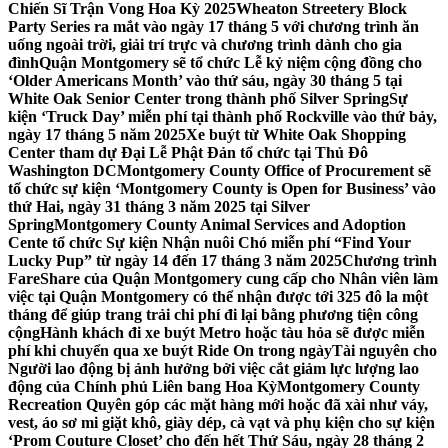
Chiến Sĩ Trận Vong Hoa Kỳ 2025
Wheaton Streetery Block
Party Series ra mắt vào ngày 17 tháng 5 với chương trình ăn
uống ngoài trời, giải trí trực và chương trình dành cho gia
đình
Quận Montgomery sẽ tổ chức Lễ kỷ niệm cộng đồng cho
‘Older Americans Month’ vào thứ sáu, ngày 30 tháng 5 tại
White Oak Senior Center trong thành phố Silver Spring
Sự
kiện ‘Truck Day’ miễn phí tại thành phố Rockville vào thứ bảy,
ngày 17 tháng 5 năm 2025
Xe buýt từ White Oak Shopping
Center tham dự Đại Lễ Phật Đản tổ chức tại Thủ Đô
Washington DC
Montgomery County Office of Procurement sẽ
tổ chức sự kiện ‘Montgomery County is Open for Business’ vào
thứ Hai, ngày 31 tháng 3 năm 2025 tại Silver
Spring
Montgomery County Animal Services and Adoption
Cente tổ chức Sự kiện Nhận nuôi Chó miễn phí “Find Your
Lucky Pup” từ ngày 14 đến 17 tháng 3 năm 2025
Chương trình
FareShare của Quận Montgomery cung cấp cho Nhân viên làm
việc tại Quận Montgomery có thể nhận được tới 325 đô la một
tháng để giúp trang trải chi phí đi lại bằng phương tiện công
cộng
Hành khách đi xe buýt Metro hoặc tàu hỏa sẽ được miễn
phí khi chuyển qua xe buýt Ride On trong ngày
Tài nguyên cho
Người lao động bị ảnh hưởng bởi việc cắt giảm lực lượng lao
động của Chính phủ Liên bang Hoa Kỳ
Montgomery County
Recreation Quyên góp các mặt hàng mới hoặc đã xài như váy,
vest, áo sơ mi giặt khô, giày dép, cà vạt và phụ kiện cho sự kiện
‘Prom Couture Closet’ cho đến hết Thứ Sáu, ngày 28 tháng 2