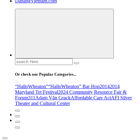
DanangVietnam.com
Search
for:
Or check our Popular Categories...
“HalloWheaton”
“HalloWheaton” Bar Hop
2014
2014
Maryland Tet Festival
2024 Community Resource Fair &
Forum
311
Adam Văn Grack
Affordable Care Act
AFI Silver
Theater and Cultural Center