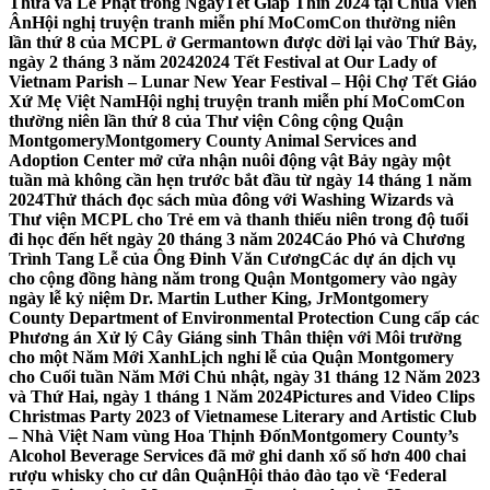
Thừa và Lễ Phật trong NgàyTết Giáp Thìn 2024 tại Chùa Viên
Ân
Hội nghị truyện tranh miễn phí MoComCon thường niên
lần thứ 8 của MCPL ở Germantown được dời lại vào Thứ Bảy,
ngày 2 tháng 3 năm 2024
2024 Tết Festival at Our Lady of
Vietnam Parish – Lunar New Year Festival – Hội Chợ Tết Giáo
Xứ Mẹ Việt Nam
Hội nghị truyện tranh miễn phí MoComCon
thường niên lần thứ 8 của Thư viện Công cộng Quận
Montgomery
Montgomery County Animal Services and
Adoption Center mở cửa nhận nuôi động vật Bảy ngày một
tuần mà không cần hẹn trước bắt đầu từ ngày 14 tháng 1 năm
2024
Thử thách đọc sách mùa đông với Washing Wizards và
Thư viện MCPL cho Trẻ em và thanh thiếu niên trong độ tuổi
đi học đến hết ngày 20 tháng 3 năm 2024
Cáo Phó và Chương
Trình Tang Lễ của Ông Đinh Văn Cương
Các dự án dịch vụ
cho cộng đồng hàng năm trong Quận Montgomery vào ngày
ngày lễ kỷ niệm Dr. Martin Luther King, Jr
Montgomery
County Department of Environmental Protection Cung cấp các
Phương án Xử lý Cây Giáng sinh Thân thiện với Môi trường
cho một Năm Mới Xanh
Lịch nghỉ lễ của Quận Montgomery
cho Cuối tuần Năm Mới Chủ nhật, ngày 31 tháng 12 Năm 2023
và Thứ Hai, ngày 1 tháng 1 Năm 2024
Pictures and Video Clips
Christmas Party 2023 of Vietnamese Literary and Artistic Club
– Nhà Việt Nam vùng Hoa Thịnh Đốn
Montgomery County’s
Alcohol Beverage Services đã mở ghi danh xổ số hơn 400 chai
rượu whisky cho cư dân Quận
Hội thảo đào tạo về ‘Federal