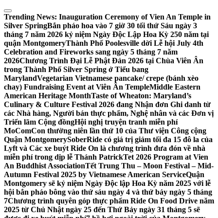
Skip
to
Trending News:
Inauguration Ceremony of Vien An Temple in
content
Silver Spring
Bắn pháo hoa vào 7 giờ 30 tối thứ Sáu ngày 3
tháng 7 năm 2026 kỷ niệm Ngày Độc Lập Hoa Kỳ 250 năm tại
quận Montgomery
Thành Phố Poolesville dời Lễ hội July 4th
Celebration and Fireworks sang ngày 5 tháng 7 năm
2026
Chương Trình Đại Lễ Phật Đản 2026 tại Chùa Viên Ân
trong Thành Phố Silver Spring ở Tiểu bang
Maryland
Vegetarian Vietnamese pancake/ crepe (bánh xèo
chay) Fundraising Event at Viên Ân Temple
Middle Eastern
American Heritage Month
Taste of Wheaton: Maryland’s
Culinary & Culture Festival 2026 đang Nhận đơn Ghi danh từ
các Nhà hàng, Người bán thực phẩm, Nghệ nhân và các Đơn vị
Triển lãm Cộng đồng
Hội nghị truyện tranh miễn phí
MoComCon thường niên lần thứ 10 của Thư viện Công cộng
Quận Montgomery
SoberRide có giá trị giảm tối đa 15 đô la của
Lyft và Các xe buýt Ride On là chương trình đưa đón về nhà
miễn phí trong dịp lễ Thánh Patrick
Tet 2026 Program at Vien
An Buddhist Association
Tết Trung Thu – Moon Festival – Mid-
Autumn Festival 2025 by Vietnamese American Service
Quận
Montgomery sẽ kỷ niệm Ngày Độc lập Hoa Kỳ năm 2025 với lễ
hội bắn pháo bông vào thứ sáu ngày 4 và thứ bảy ngày 5 tháng
7
Chương trình quyên góp thực phẩm Ride On Food Drive năm
2025 từ Chủ Nhật ngày 25 đến Thứ Bảy ngày 31 tháng 5 sẽ