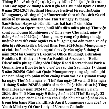
Thông Báo về nhiệt độ cực kỳ nguy hiểm Có hiệu lực từ trưa
Thứ Bảy ngày 22 tháng 6 đến 8 giờ tối Chủ nhật ngày 23 tháng
6 năm 2024
2024 Scotland Heritage Festival Fireworks
Quận
Montgomery sẽ công nhận ‘Juneteenth’ theo nhiều cách và với
nhiều lễ kỷ niệm, hầu hết vào Thứ Tư ngày 19 tháng
Sáu
Michael Hayes sẽ biểu diễn các bài hát từ sân khấu
Broadway và Opera trong buổi biểu diễn miễn phí tại Thư viện
công cộng quận Montgomery ở Olney vào Chủ nhật, ngày 9
tháng 6 năm 2024
Quận Montgomery cung cấp thông tin cập
nhật về thời tiết khắc nghiệt và Kêu gọi người dân tránh xa dây
điện bị rơi
Rockville’s Global Bites Fest 2024
Quận Montgomery
tổ chức buổi mở cửa cho người tìm việc vào ngày 5 tháng 6
năm 2024 tại County’s Executive Office Building
Celebration
Buddha’s Birthday at Vien An Buddhist Association
‘Roller
Disco’ miễn phí tại Công viên Ridge Road Recreational Park ở
Germantown Buổi tối từ 6-8 giờ tối vào thứ Sáu, ngày 17 tháng
5 năm 2024
Sở Cảnh sát Quận Montgomery cung cấp miễn phí
các bản nâng cấp phần mềm chống trộm với Xe Hyundai trong
ba ngày: Thứ Năm ngày 9 , Thứ Sáu ngày 10 và Thứ Bảy ngày
11 tháng 5 năm 2024
Bỏ phiếu sớm cho Cuộc bầu cử sơ bộ Tổng
thống Hoa Kỳ năm 2024 từ Thứ Năm ngày 2 tháng 5 năm
2024, đến Thứ Năm ngày 9 tháng 5 năm 2024
Thứ Ba ngày 23
tháng 4 là hạn chót Ghi Danh cho Cuộc bầu cử sơ bộ năm 2024
trong tiểu bang Maryland
Black April Commemoration 2024 by
Youth Ministry Of Our Lady of Vietnam Catholic