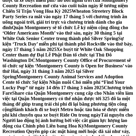
được đi xe buýt miễn phí
7 hồ bơi ngoài trời của Montgomery
County Recreation mở cửa vào cuối tuần ngày lễ tưởng niệm
Chiến Sĩ Trận Vong Hoa Kỳ 2025
Wheaton Streetery Block
Party Series ra mắt vào ngày 17 tháng 5 với chương trình ăn
uống ngoài trời, giải trí trực và chương trình dành cho gia
đình
Quận Montgomery sẽ tổ chức Lễ kỷ niệm cộng đồng cho
‘Older Americans Month’ vào thứ sáu, ngày 30 tháng 5 tại
White Oak Senior Center trong thành phố Silver Spring
Sự
kiện ‘Truck Day’ miễn phí tại thành phố Rockville vào thứ bảy,
ngày 17 tháng 5 năm 2025
Xe buýt từ White Oak Shopping
Center tham dự Đại Lễ Phật Đản tổ chức tại Thủ Đô
Washington DC
Montgomery County Office of Procurement sẽ
tổ chức sự kiện ‘Montgomery County is Open for Business’ vào
thứ Hai, ngày 31 tháng 3 năm 2025 tại Silver
Spring
Montgomery County Animal Services and Adoption
Cente tổ chức Sự kiện Nhận nuôi Chó miễn phí “Find Your
Lucky Pup” từ ngày 14 đến 17 tháng 3 năm 2025
Chương trình
FareShare của Quận Montgomery cung cấp cho Nhân viên làm
việc tại Quận Montgomery có thể nhận được tới 325 đô la một
tháng để giúp trang trải chi phí đi lại bằng phương tiện công
cộng
Hành khách đi xe buýt Metro hoặc tàu hỏa sẽ được miễn
phí khi chuyển qua xe buýt Ride On trong ngày
Tài nguyên cho
Người lao động bị ảnh hưởng bởi việc cắt giảm lực lượng lao
động của Chính phủ Liên bang Hoa Kỳ
Montgomery County
Recreation Quyên góp các mặt hàng mới hoặc đã xài như váy,