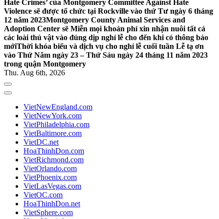
Hate Crimes’ của Montgomery Committee Against Hate
Violence sẽ được tổ chức tại Rockville vào thứ Tư ngày 6 tháng
12 năm 2023
Montgomery County Animal Services and
Adoption Center sẽ Miễn mọi khoản phí xin nhận nuôi tất cả
các loài thú vật vào đúng dịp nghỉ lễ cho đến khi có thông báo
mới
Thời khóa biểu và dịch vụ cho nghỉ lễ cuối tuần Lễ tạ ơn
vào Thứ Năm ngày 23 – Thứ Sáu ngày 24 tháng 11 năm 2023
trong quận Montgomery
Thu. Aug 6th, 2026
VietNewEngland.com
VietNewYork.com
VietPhiladelphia.com
VietBaltimore.com
VietDC.net
HoaThinhDon.com
VietRichmond.com
VietOrlando.com
VietPhoenix.com
VietLasVegas.com
VietOC.com
HoaThinhDon.net
VietSphere.com