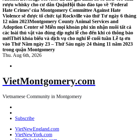
rượu whisky cho cư dân Quận
Hội thảo đào tạo về ‘Federal
Hate Crimes’ của Montgomery Committee Against Hate
Violence sẽ được tổ chức tại Rockville vào thứ Tư ngày 6 tháng
12 năm 2023
Montgomery County Animal Services and
Adoption Center sẽ Miễn mọi khoản phí xin nhận nuôi tất cả
các loài thú vật vào đúng dịp nghỉ lễ cho đến khi có thông báo
mới
Thời khóa biểu và dịch vụ cho nghỉ lễ cuối tuần Lễ tạ ơn
vào Thứ Năm ngày 23 – Thứ Sáu ngày 24 tháng 11 năm 2023
trong quận Montgomery
Thu. Aug 6th, 2026
VietMontgomery.com
Vietnamese Community in Montgomery
Subscribe
VietNewEngland.com
VietNewYork.com