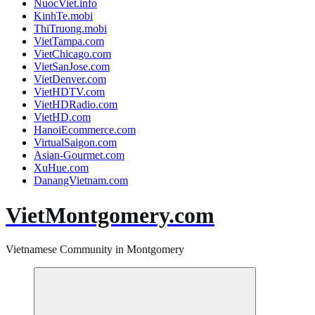
NuocViet.info
KinhTe.mobi
ThiTruong.mobi
VietTampa.com
VietChicago.com
VietSanJose.com
VietDenver.com
VietHDTV.com
VietHDRadio.com
VietHD.com
HanoiEcommerce.com
VirtualSaigon.com
Asian-Gourmet.com
XuHue.com
DanangVietnam.com
VietMontgomery.com
Vietnamese Community in Montgomery