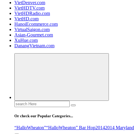
VietDenver.com
VietHDTV.com
VietHDRadio.com
VietHD.com
HanoiEcommerce.com
VirtualSaigon.com
Asian-Gourmet.com
XuHue.com
DanangVietnam.com
Search
for:
Or check our Popular Categories...
“HalloWheaton”
“HalloWheaton” Bar Hop
2014
2014 Maryland 