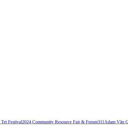
Tet Festival
2024 Community Resource Fair & Forum
311
Adam Văn G