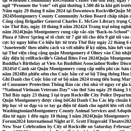
tại Wheaton Community Recreation Center vào thứ Bảy, ngày 7
ngữ “Promote the Vote” với giải thưởng 1.500 đô la khi gửi trư
Năm ngày 29 tháng 8 năm 2024 tại Downtown Rockville
Quận Mon
2024
Montgomery County Community Action Board chấp nhận đơn
Công cộng Brigadier General Charles E. McGee Library trọng Q
vào Thứ Bảy, ngày 10 tháng 8 năm 2024
24 Trang trại nông ngh
năm 2024
Quận Montgomery cung cấp vắc-xin ‘Back-to-School’’ mi
Plaza ở Silver Spring sẽ tổ chức từ 7 giờ tối cho đến 9 giờ tối v
cực kỳ nguy hiểm Có hiệu lực từ trưa Thứ Bảy ngày 22 tháng 6 
‘Juneteenth’ theo nhiều cách và với nhiều lễ kỷ niệm, hầu hết 
tại Thư viện công cộng quận Montgomery ở Olney vào Chủ nhật
dây điện bị rơi
Rockville’s Global Bites Fest 2024
Quận Montgomery
Buddha’s Birthday at Vien An Buddhist Association
‘Roller Disc
2024
Sở Cảnh sát Quận Montgomery cung cấp miễn phí các bản 
năm 2024
Bỏ phiếu sớm cho Cuộc bầu cử sơ bộ Tổng thống Hoa
Ghi Danh cho Cuộc bầu cử sơ bộ năm 2024 trong tiểu bang Mar
of Consumer Protection Thông Báo các chủ nhà về nguy cơ gia tăn
“National Vietnam Veterans Day” vào thứ Sáu ngày 29 tháng 3
Thứ Bảy ngày 23 tháng 3 tại trạm Rockville City Police Departme
Quận Montgomery được công bố
Ghi Danh Cho Các lớp chuẩn bị
lớp học về xe đạp và xe tay ga điện tử dành cho người lớn với ch
Washingtonian
Montgomery County Animal Services and Adoptio
đầu từ ngày 1 đến ngày 10 tháng 3 năm 2024
Quận Montgomery tổ
Forum
2024 International Night at F. Scott Fitzgerald Theatre
202
New Year Celebration by City of Rockville on Saturday February 