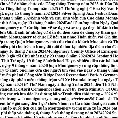
Xin vé Lễ nhậm chức của Tổng thống Trump năm 2025 từ Dân Biểu
 của Tổng thống Trump năm 2025 từ Thượng nghị sĩ Hoa Kỳ Van 
ật, ngày 15 tháng 9 năm 2024
2024 Silver Spring Jazz Festival
Quận
 tháng 9 năm 2024
Sinh viên và cựu sinh viên của Cao đẳng Montgom
ớc thứ Sáu, ngày 13 tháng 9 năm 2024
Buổi lễ tưởng niệm Ngày Quố
tgomery mở các lớp học về xe đạp và xe tay ga điện tử dành cho
 Ghi Danh từ những cư dân đủ điều kiện để đăng ký tham gia C
uận Montgomery tổ chức Lễ hội Âm nhạc Thân thiện với Gia đình,
iệp trong Quận Montgomery mở cửa cho du khách Mua sắm và Th
ễn phí cho trẻ em trong độ tuổi đi học tại nhiều địa điểm cho đến
ào ngày 16 tháng 7 năm 2024
Montgomery County Office of Emergen
đến 8 giờ tối Chủ nhật ngày 23 tháng 6 năm 2024
2024 Scotland He
vào Thứ Tư ngày 19 tháng Sáu
Michael Hayes sẽ biểu diễn các bài h
, ngày 9 tháng 6 năm 2024
Quận Montgomery cung cấp thông tin cập
 tổ chức buổi mở cửa cho người tìm việc vào ngày 5 tháng 6 năm 
o’ miễn phí tại Công viên Ridge Road Recreational Park ở Germant
nâng cấp phần mềm chống trộm với Xe Hyundai trong ba ngày: T
 Kỳ năm 2024 từ Thứ Năm ngày 2 tháng 5 năm 2024, đến Thứ Nă
yland
Black April Commemoration 2024 by Youth Ministry Of Our
g các trò lừa đảo lát đường lái xe
Trình diễn thời trang – 2024 ‘
 trên trang web montgomerycountymd.gov/veterans
Sở Cảnh sát Th
nt từ 9 giờ sáng đến 1 giờ chiều
Nhóm và Cá nhân đoạt giải cuộc 
 nhập quốc tịch của quận Montgomery trong mùa xuân 2024 bắt đầ
i phí thấp vào tháng 4, tháng 5 và tháng 6 trong năm 2024
2024 St.
n Center kỷ niệm 10 năm phục vụ và giảm chi phí cho những ngư