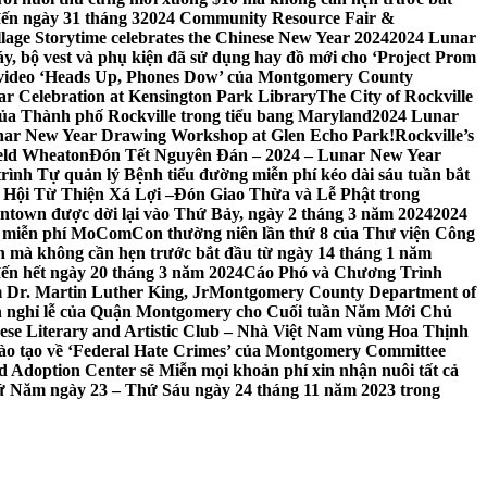
đến ngày 31 tháng 3
2024 Community Resource Fair &
llage Storytime celebrates the Chinese New Year 2024
2024 Lunar
y, bộ vest và phụ kiện đã sử dụng hay đồ mới cho ‘Project Prom
 video ‘Heads Up, Phones Dow’ của Montgomery County
r Celebration at Kensington Park Library
The City of Rockville
 của Thành phố Rockville trong tiểu bang Maryland
2024 Lunar
ar New Year Drawing Workshop at Glen Echo Park!
Rockville’s
eld Wheaton
Đón Tết Nguyên Đán – 2024 – Lunar New Year
ình Tự quản lý Bệnh tiểu đường miễn phí kéo dài sáu tuần bắt
a Hội Từ Thiện Xá Lợi –
Đón Giao Thừa và Lễ Phật trong
town được dời lại vào Thứ Bảy, ngày 2 tháng 3 năm 2024
2024
h miễn phí MoComCon thường niên lần thứ 8 của Thư viện Công
 mà không cần hẹn trước bắt đầu từ ngày 14 tháng 1 năm
ến hết ngày 20 tháng 3 năm 2024
Cáo Phó và Chương Trình
 Dr. Martin Luther King, Jr
Montgomery County Department of
h nghỉ lễ của Quận Montgomery cho Cuối tuần Năm Mới Chủ
mese Literary and Artistic Club – Nhà Việt Nam vùng Hoa Thịnh
đào tạo về ‘Federal Hate Crimes’ của Montgomery Committee
Adoption Center sẽ Miễn mọi khoản phí xin nhận nuôi tất cả
Thứ Năm ngày 23 – Thứ Sáu ngày 24 tháng 11 năm 2023 trong