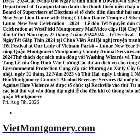
Dress’ 2024
Các events cho Ngày lễ tình nhân ở Downtown Silver 
Department of Transportation dành cho thanh thiếu niên chấp n
Board of Supervisors of Elections sẽ tổ chức diễn đàn thứ hai 
New Year Lion Dance with Hung Ci Lion Dance Troupe at Silve
Lunar New Year Celebration – 2024 – Lễ đón Tết Nguyên đán c
Celebration at WestField Montgomery Mall
Video clips Hội Chợ
đầu từ thứ Năm ngày 22 tháng 2 năm 2024
2024 – Tết Festival 
NgàyTết Giáp Thìn 2024 tại Chùa Viên Ân
Hội nghị truyện tra
Tết Festival at Our Lady of Vietnam Parish – Lunar New Year 
cộng Quận Montgomery
Montgomery County Animal Services an
2024
Thử thách đọc sách mùa đông với Washing Wizards và Thư v
Tang Lễ của Ông Đinh Văn Cương
Các dự án dịch vụ cho cộng 
Environmental Protection Cung cấp các Phương án Xử lý Cây 
nhật, ngày 31 tháng 12 Năm 2023 và Thứ Hai, ngày 1 tháng 1 N
Đốn
Montgomery County’s Alcohol Beverage Services đã mở ghi
Against Hate Violence sẽ được tổ chức tại Rockville vào thứ Tư
các loài thú vật vào đúng dịp nghỉ lễ cho đến khi có thông báo m
quận Montgomery
Fri. Aug 7th, 2026
VietMontgomery.com