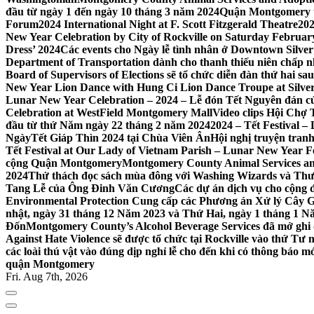
đầu từ ngày 1 đến ngày 10 tháng 3 năm 2024
Quận Montgomery tổ
Forum
2024 International Night at F. Scott Fitzgerald Theatre
202
New Year Celebration by City of Rockville on Saturday February 
Dress’ 2024
Các events cho Ngày lễ tình nhân ở Downtown Silver 
Department of Transportation dành cho thanh thiếu niên chấp n
Board of Supervisors of Elections sẽ tổ chức diễn đàn thứ hai 
New Year Lion Dance with Hung Ci Lion Dance Troupe at Silve
Lunar New Year Celebration – 2024 – Lễ đón Tết Nguyên đán c
Celebration at WestField Montgomery Mall
Video clips Hội Chợ
đầu từ thứ Năm ngày 22 tháng 2 năm 2024
2024 – Tết Festival 
NgàyTết Giáp Thìn 2024 tại Chùa Viên Ân
Hội nghị truyện tra
Tết Festival at Our Lady of Vietnam Parish – Lunar New Year 
cộng Quận Montgomery
Montgomery County Animal Services an
2024
Thử thách đọc sách mùa đông với Washing Wizards và Thư v
Tang Lễ của Ông Đinh Văn Cương
Các dự án dịch vụ cho cộng 
Environmental Protection Cung cấp các Phương án Xử lý Cây 
nhật, ngày 31 tháng 12 Năm 2023 và Thứ Hai, ngày 1 tháng 1 N
Đốn
Montgomery County’s Alcohol Beverage Services đã mở ghi
Against Hate Violence sẽ được tổ chức tại Rockville vào thứ Tư
các loài thú vật vào đúng dịp nghỉ lễ cho đến khi có thông báo m
quận Montgomery
Fri. Aug 7th, 2026