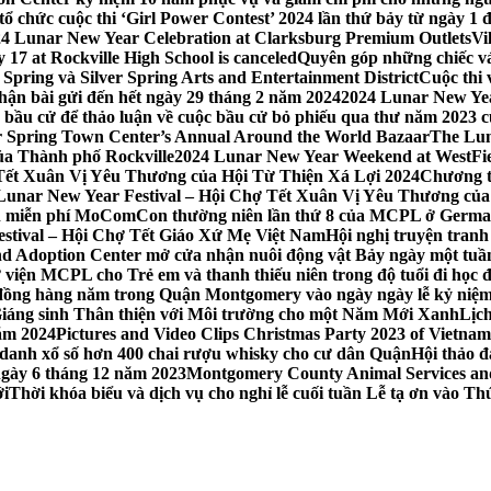
 chức cuộc thi ‘Girl Power Contest’ 2024 lần thứ bảy từ ngày 1 
4 Lunar New Year Celebration at Clarksburg Premium Outlets
Vi
17 at Rockville High School is canceled
Quyên góp những chiếc vá
Spring và Silver Spring Arts and Entertainment District
Cuộc thi
hận bài gửi đến hết ngày 29 tháng 2 năm 2024
2024 Lunar New Yea
sau bầu cử để thảo luận về cuộc bầu cử bỏ phiếu qua thư năm 2023
r Spring Town Center’s Annual Around the World Bazaar
The Lun
ủa Thành phố Rockville
2024 Lunar New Year Weekend at WestFi
 Tết Xuân Vị Yêu Thương của Hội Từ Thiện Xá Lợi 2024
Chương tr
– Lunar New Year Festival – Hội Chợ Tết Xuân Vị Yêu Thương củ
nh miễn phí MoComCon thường niên lần thứ 8 của MCPL ở German
Festival – Hội Chợ Tết Giáo Xứ Mẹ Việt Nam
Hội nghị truyện tran
d Adoption Center mở cửa nhận nuôi động vật Bảy ngày một tuần
iện MCPL cho Trẻ em và thanh thiếu niên trong độ tuổi đi học đ
đồng hàng năm trong Quận Montgomery vào ngày ngày lễ kỷ niệm
Giáng sinh Thân thiện với Môi trường cho một Năm Mới Xanh
Lịc
ăm 2024
Pictures and Video Clips Christmas Party 2023 of Vietna
 danh xổ số hơn 400 chai rượu whisky cho cư dân Quận
Hội thảo 
 ngày 6 tháng 12 năm 2023
Montgomery County Animal Services and 
ới
Thời khóa biểu và dịch vụ cho nghỉ lễ cuối tuần Lễ tạ ơn vào 