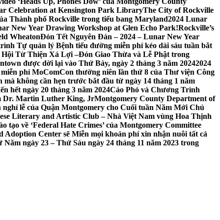
 video ‘Heads Up, Phones Dow’ của Montgomery County
r Celebration at Kensington Park Library
The City of Rockville
 của Thành phố Rockville trong tiểu bang Maryland
2024 Lunar
ar New Year Drawing Workshop at Glen Echo Park!
Rockville’s
eld Wheaton
Đón Tết Nguyên Đán – 2024 – Lunar New Year
ình Tự quản lý Bệnh tiểu đường miễn phí kéo dài sáu tuần bắt
a Hội Từ Thiện Xá Lợi –
Đón Giao Thừa và Lễ Phật trong
town được dời lại vào Thứ Bảy, ngày 2 tháng 3 năm 2024
2024
h miễn phí MoComCon thường niên lần thứ 8 của Thư viện Công
 mà không cần hẹn trước bắt đầu từ ngày 14 tháng 1 năm
ến hết ngày 20 tháng 3 năm 2024
Cáo Phó và Chương Trình
 Dr. Martin Luther King, Jr
Montgomery County Department of
h nghỉ lễ của Quận Montgomery cho Cuối tuần Năm Mới Chủ
mese Literary and Artistic Club – Nhà Việt Nam vùng Hoa Thịnh
đào tạo về ‘Federal Hate Crimes’ của Montgomery Committee
Adoption Center sẽ Miễn mọi khoản phí xin nhận nuôi tất cả
Thứ Năm ngày 23 – Thứ Sáu ngày 24 tháng 11 năm 2023 trong