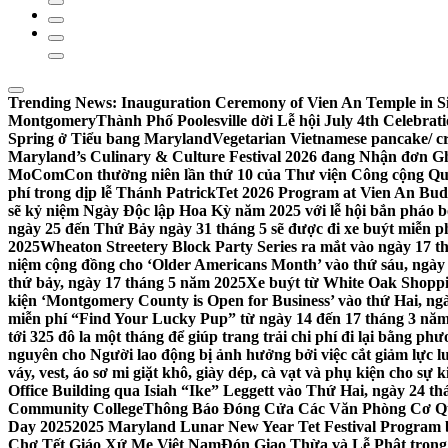
Trending News:
Inauguration Ceremony of Vien An Temple in Si
Montgomery
Thành Phố Poolesville dời Lễ hội July 4th Celebra
Spring ở Tiểu bang Maryland
Vegetarian Vietnamese pancake/ c
Maryland’s Culinary & Culture Festival 2026 đang Nhận đơn G
MoComCon thường niên lần thứ 10 của Thư viện Công cộng Q
phí trong dịp lễ Thánh Patrick
Tet 2026 Program at Vien An Budd
sẽ kỷ niệm Ngày Độc lập Hoa Kỳ năm 2025 với lễ hội bắn pháo b
ngày 25 đến Thứ Bảy ngày 31 tháng 5 sẽ được đi xe buýt miễn p
2025
Wheaton Streetery Block Party Series ra mắt vào ngày 17 thá
niệm cộng đồng cho ‘Older Americans Month’ vào thứ sáu, ngày 
thứ bảy, ngày 17 tháng 5 năm 2025
Xe buýt từ White Oak Shopp
kiện ‘Montgomery County is Open for Business’ vào thứ Hai, ngà
miễn phí “Find Your Lucky Pup” từ ngày 14 đến 17 tháng 3 nă
tới 325 đô la một tháng để giúp trang trải chi phí đi lại bằng ph
nguyên cho Người lao động bị ảnh hưởng bởi việc cắt giảm lực
váy, vest, áo sơ mi giặt khô, giày dép, cà vạt và phụ kiện cho s
Office Building qua Isiah “Ike” Leggett vào Thứ Hai, ngày 24 t
Community College
Thông Báo Đóng Cửa Các Văn Phòng Cơ Qua
Day 2025
2025 Maryland Lunar New Year Tet Festival Program 
Chợ Tết Giáo Xứ Mẹ Việt Nam
Đón Giao Thừa và Lễ Phật trong