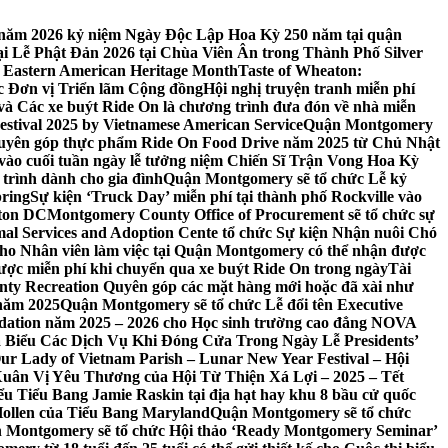
 7 năm 2026 kỷ niệm Ngày Độc Lập Hoa Kỳ 250 năm tại quận
 Lễ Phật Đản 2026 tại Chùa Viên Ân trong Thành Phố Silver
 Eastern American Heritage Month
Taste of Wheaton:
c Đơn vị Triển lãm Cộng đồng
Hội nghị truyện tranh miễn phí
ft và Các xe buýt Ride On là chương trình đưa đón về nhà miễn
stival 2025 by Vietnamese American Service
Quận Montgomery
uyên góp thực phẩm Ride On Food Drive năm 2025 từ Chủ Nhật
vào cuối tuần ngày lễ tưởng niệm Chiến Sĩ Trận Vong Hoa Kỳ
 trình dành cho gia đình
Quận Montgomery sẽ tổ chức Lễ kỷ
pring
Sự kiện ‘Truck Day’ miễn phí tại thành phố Rockville vào
gton DC
Montgomery County Office of Procurement sẽ tổ chức sự
l Services and Adoption Cente tổ chức Sự kiện Nhận nuôi Chó
o Nhân viên làm việc tại Quận Montgomery có thể nhận được
ược miễn phí khi chuyển qua xe buýt Ride On trong ngày
Tài
y Recreation Quyên góp các mặt hàng mới hoặc đã xài như
 năm 2025
Quận Montgomery sẽ tổ chức Lễ đổi tên Executive
ation năm 2025 – 2026 cho Học sinh trường cao đẳng NOVA
iểu Các Dịch Vụ Khi Đóng Cửa Trong Ngày Lễ Presidents’
 Our Lady of Vietnam Parish – Lunar New Year Festival – Hội
uân Vị Yêu Thương của Hội Từ Thiện Xá Lợi – 2025 – Tết
 Tiểu Bang Jamie Raskin tại địa hạt hay khu 8 bầu cử quốc
Hollen của Tiểu Bang Maryland
Quận Montgomery sẽ tổ chức
 Montgomery sẽ tổ chức Hội thảo ‘Ready Montgomery Seminar’