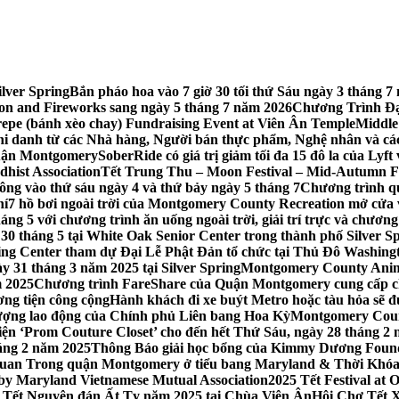
lver Spring
Bắn pháo hoa vào 7 giờ 30 tối thứ Sáu ngày 3 tháng
tion and Fireworks sang ngày 5 tháng 7 năm 2026
Chương Trình Đại
repe (bánh xèo chay) Fundraising Event at Viên Ân Temple
Middle
hi danh từ các Nhà hàng, Người bán thực phẩm, Nghệ nhân và cá
uận Montgomery
SoberRide có giá trị giảm tối đa 15 đô la của Ly
hist Association
Tết Trung Thu – Moon Festival – Mid-Autumn Fe
ông vào thứ sáu ngày 4 và thứ bảy ngày 5 tháng 7
Chương trình q
hí
7 hồ bơi ngoài trời của Montgomery County Recreation mở cửa 
ng 5 với chương trình ăn uống ngoài trời, giải trí trực và chương
30 tháng 5 tại White Oak Senior Center trong thành phố Silver S
ing Center tham dự Đại Lễ Phật Đản tổ chức tại Thủ Đô Washin
y 31 tháng 3 năm 2025 tại Silver Spring
Montgomery County Anima
m 2025
Chương trình FareShare của Quận Montgomery cung cấp ch
ương tiện công cộng
Hành khách đi xe buýt Metro hoặc tàu hỏa sẽ đ
 lượng lao động của Chính phủ Liên bang Hoa Kỳ
Montgomery Count
ự kiện ‘Prom Couture Closet’ cho đến hết Thứ Sáu, ngày 28 tháng 2
háng 2 năm 2025
Thông Báo giải học bổng của Kimmy Dương Found
n Trong quận Montgomery ở tiểu bang Maryland & Thời Khóa B
by Maryland Vietnamese Mutual Association
2025 Tết Festival at
 Tết Nguyên đán Ất Tỵ năm 2025 tại Chùa Viên Ân
Hội Chợ Tết X