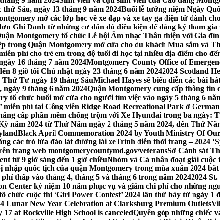
 tháng 9 năm 2024
Sinh viên và cựu sinh viên của Cao đẳng Montgom
ớc thứ Sáu, ngày 13 tháng 9 năm 2024
Buổi lễ tưởng niệm Ngày Quố
tgomery mở các lớp học về xe đạp và xe tay ga điện tử dành cho
 Ghi Danh từ những cư dân đủ điều kiện để đăng ký tham gia C
uận Montgomery tổ chức Lễ hội Âm nhạc Thân thiện với Gia đình,
iệp trong Quận Montgomery mở cửa cho du khách Mua sắm và Th
ễn phí cho trẻ em trong độ tuổi đi học tại nhiều địa điểm cho đến
ào ngày 16 tháng 7 năm 2024
Montgomery County Office of Emergen
đến 8 giờ tối Chủ nhật ngày 23 tháng 6 năm 2024
2024 Scotland He
vào Thứ Tư ngày 19 tháng Sáu
Michael Hayes sẽ biểu diễn các bài h
, ngày 9 tháng 6 năm 2024
Quận Montgomery cung cấp thông tin cập
 tổ chức buổi mở cửa cho người tìm việc vào ngày 5 tháng 6 năm 
o’ miễn phí tại Công viên Ridge Road Recreational Park ở Germant
nâng cấp phần mềm chống trộm với Xe Hyundai trong ba ngày: T
 Kỳ năm 2024 từ Thứ Năm ngày 2 tháng 5 năm 2024, đến Thứ Nă
yland
Black April Commemoration 2024 by Youth Ministry Of Our
g các trò lừa đảo lát đường lái xe
Trình diễn thời trang – 2024 ‘
 trên trang web montgomerycountymd.gov/veterans
Sở Cảnh sát Th
nt từ 9 giờ sáng đến 1 giờ chiều
Nhóm và Cá nhân đoạt giải cuộc 
 nhập quốc tịch của quận Montgomery trong mùa xuân 2024 bắt đầ
i phí thấp vào tháng 4, tháng 5 và tháng 6 trong năm 2024
2024 St.
n Center kỷ niệm 10 năm phục vụ và giảm chi phí cho những ngư
 chức cuộc thi ‘Girl Power Contest’ 2024 lần thứ bảy từ ngày 1 
4 Lunar New Year Celebration at Clarksburg Premium Outlets
Vi
17 at Rockville High School is canceled
Quyên góp những chiếc vá