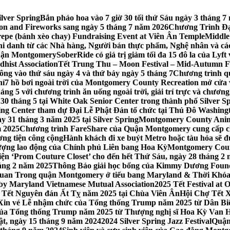
lver Spring
Bắn pháo hoa vào 7 giờ 30 tối thứ Sáu ngày 3 tháng
tion and Fireworks sang ngày 5 tháng 7 năm 2026
Chương Trình Đại
repe (bánh xèo chay) Fundraising Event at Viên Ân Temple
Middle
hi danh từ các Nhà hàng, Người bán thực phẩm, Nghệ nhân và cá
uận Montgomery
SoberRide có giá trị giảm tối đa 15 đô la của Ly
hist Association
Tết Trung Thu – Moon Festival – Mid-Autumn Fe
ông vào thứ sáu ngày 4 và thứ bảy ngày 5 tháng 7
Chương trình q
hí
7 hồ bơi ngoài trời của Montgomery County Recreation mở cửa 
ng 5 với chương trình ăn uống ngoài trời, giải trí trực và chương
30 tháng 5 tại White Oak Senior Center trong thành phố Silver S
ing Center tham dự Đại Lễ Phật Đản tổ chức tại Thủ Đô Washin
y 31 tháng 3 năm 2025 tại Silver Spring
Montgomery County Anima
m 2025
Chương trình FareShare của Quận Montgomery cung cấp ch
ương tiện công cộng
Hành khách đi xe buýt Metro hoặc tàu hỏa sẽ đ
 lượng lao động của Chính phủ Liên bang Hoa Kỳ
Montgomery Count
ự kiện ‘Prom Couture Closet’ cho đến hết Thứ Sáu, ngày 28 tháng 2
háng 2 năm 2025
Thông Báo giải học bổng của Kimmy Dương Found
n Trong quận Montgomery ở tiểu bang Maryland & Thời Khóa B
by Maryland Vietnamese Mutual Association
2025 Tết Festival at
 Tết Nguyên đán Ất Tỵ năm 2025 tại Chùa Viên Ân
Hội Chợ Tết X
Xin vé Lễ nhậm chức của Tổng thống Trump năm 2025 từ Dân Biểu
 của Tổng thống Trump năm 2025 từ Thượng nghị sĩ Hoa Kỳ Van 
ật, ngày 15 tháng 9 năm 2024
2024 Silver Spring Jazz Festival
Quận