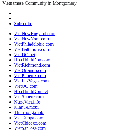
Vietnamese Community in Montgomery
Subscribe
VietNewEngland.com
VietNewYork.com
VietPhiladelphia.com
VietBaltimore.com
VietDC.net
HoaThinhDon.com
VietRichmond.com
VietOrlando.com
VietPhoenix.com
VietLasVegas.com
VietOC.com
HoaThinhDon.net
VietSphere.com
NuocViet.info
KinhTe.mobi
ThiTruong.mobi
VietTampa.com
VietChicago.com
VietSanJose.com