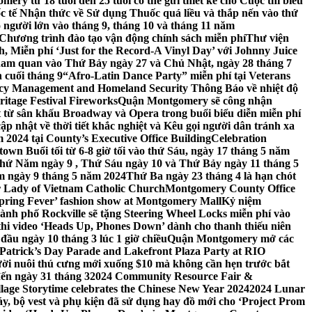
ery từ 18 tuổi đến 25 tuổi có thể gửi thiết kế cho Cuộc thi biểu
c tế Nhận thức về Sử dụng Thuốc quá liều và thắp nến vào thứ
 người lớn vào tháng 9, tháng 10 và tháng 11 năm
hương trình đào tạo vận động chính sách miễn phí
Thư viện
 Miễn phí ‘Just for the Record-A Vinyl Day’ với Johnny Juice
am quan vào Thứ Bảy ngày 27 và Chủ Nhật, ngày 28 tháng 7
 cuối tháng 9
“Afro-Latin Dance Party” miễn phí tại Veterans
cy Management and Homeland Security Thông Báo về nhiệt độ
ritage Festival Fireworks
Quận Montgomery sẽ công nhận
át từ sân khấu Broadway và Opera trong buổi biểu diễn miễn phí
 nhật về thời tiết khắc nghiệt và Kêu gọi người dân tránh xa
2024 tại County’s Executive Office Building
Celebration
own Buổi tối từ 6-8 giờ tối vào thứ Sáu, ngày 17 tháng 5 năm
hứ Năm ngày 9 , Thứ Sáu ngày 10 và Thứ Bảy ngày 11 tháng 5
m ngày 9 tháng 5 năm 2024
Thứ Ba ngày 23 tháng 4 là hạn chót
 Lady of Vietnam Catholic Church
Montgomery County Office
Spring Fever’ fashion show at Montgomery Mall
Kỷ niệm
ành phố Rockville sẽ tặng Steering Wheel Locks miễn phí vào
thi video ‘Heads Up, Phones Down’ dành cho thanh thiếu niên
u ngày 10 tháng 3 lúc 1 giờ chiều
Quận Montgomery mở các
 Patrick’s Day Parade and Lakefront Plaza Party at RIO
ời nuôi thú cưng mới xuống $10 mà không cần hẹn trước bắt
đến ngày 31 tháng 3
2024 Community Resource Fair &
llage Storytime celebrates the Chinese New Year 2024
2024 Lunar
y, bộ vest và phụ kiện đã sử dụng hay đồ mới cho ‘Project Prom