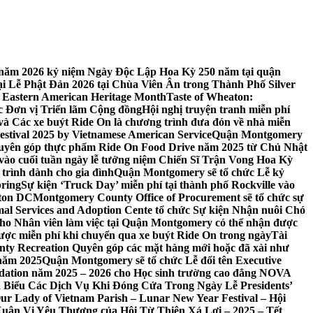
 7 năm 2026 kỷ niệm Ngày Độc Lập Hoa Kỳ 250 năm tại quận
 Lễ Phật Đản 2026 tại Chùa Viên Ân trong Thành Phố Silver
 Eastern American Heritage Month
Taste of Wheaton:
c Đơn vị Triển lãm Cộng đồng
Hội nghị truyện tranh miễn phí
ft và Các xe buýt Ride On là chương trình đưa đón về nhà miễn
stival 2025 by Vietnamese American Service
Quận Montgomery
uyên góp thực phẩm Ride On Food Drive năm 2025 từ Chủ Nhật
vào cuối tuần ngày lễ tưởng niệm Chiến Sĩ Trận Vong Hoa Kỳ
 trình dành cho gia đình
Quận Montgomery sẽ tổ chức Lễ kỷ
pring
Sự kiện ‘Truck Day’ miễn phí tại thành phố Rockville vào
gton DC
Montgomery County Office of Procurement sẽ tổ chức sự
l Services and Adoption Cente tổ chức Sự kiện Nhận nuôi Chó
o Nhân viên làm việc tại Quận Montgomery có thể nhận được
ược miễn phí khi chuyển qua xe buýt Ride On trong ngày
Tài
y Recreation Quyên góp các mặt hàng mới hoặc đã xài như
 năm 2025
Quận Montgomery sẽ tổ chức Lễ đổi tên Executive
ation năm 2025 – 2026 cho Học sinh trường cao đẳng NOVA
iểu Các Dịch Vụ Khi Đóng Cửa Trong Ngày Lễ Presidents’
 Our Lady of Vietnam Parish – Lunar New Year Festival – Hội
uân Vị Yêu Thương của Hội Từ Thiện Xá Lợi – 2025 – Tết