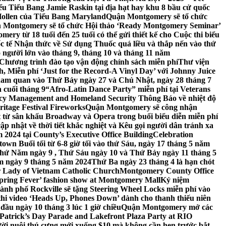
 Tiểu Bang Jamie Raskin tại địa hạt hay khu 8 bầu cử quốc
Hollen của Tiểu Bang Maryland
Quận Montgomery sẽ tổ chức
 Montgomery sẽ tổ chức Hội thảo ‘Ready Montgomery Seminar’
ery từ 18 tuổi đến 25 tuổi có thể gửi thiết kế cho Cuộc thi biểu
c tế Nhận thức về Sử dụng Thuốc quá liều và thắp nến vào thứ
 người lớn vào tháng 9, tháng 10 và tháng 11 năm
hương trình đào tạo vận động chính sách miễn phí
Thư viện
 Miễn phí ‘Just for the Record-A Vinyl Day’ với Johnny Juice
am quan vào Thứ Bảy ngày 27 và Chủ Nhật, ngày 28 tháng 7
 cuối tháng 9
“Afro-Latin Dance Party” miễn phí tại Veterans
cy Management and Homeland Security Thông Báo về nhiệt độ
ritage Festival Fireworks
Quận Montgomery sẽ công nhận
át từ sân khấu Broadway và Opera trong buổi biểu diễn miễn phí
 nhật về thời tiết khắc nghiệt và Kêu gọi người dân tránh xa
2024 tại County’s Executive Office Building
Celebration
own Buổi tối từ 6-8 giờ tối vào thứ Sáu, ngày 17 tháng 5 năm
hứ Năm ngày 9 , Thứ Sáu ngày 10 và Thứ Bảy ngày 11 tháng 5
m ngày 9 tháng 5 năm 2024
Thứ Ba ngày 23 tháng 4 là hạn chót
 Lady of Vietnam Catholic Church
Montgomery County Office
Spring Fever’ fashion show at Montgomery Mall
Kỷ niệm
ành phố Rockville sẽ tặng Steering Wheel Locks miễn phí vào
thi video ‘Heads Up, Phones Down’ dành cho thanh thiếu niên
u ngày 10 tháng 3 lúc 1 giờ chiều
Quận Montgomery mở các
 Patrick’s Day Parade and Lakefront Plaza Party at RIO
ời nuôi thú cưng mới xuống $10 mà không cần hẹn trước bắt