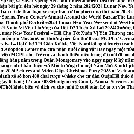
Spring và Silver Spring Arts and Entertainment District
Cuộc thi
hận bài gửi đến hết ngày 29 tháng 2 năm 2024
2024 Lunar New Yea
sau bầu cử để thảo luận về cuộc bầu cử bỏ phiếu qua thư năm 2023
r Spring Town Center’s Annual Around the World Bazaar
The Lun
ủa Thành phố Rockville
2024 Lunar New Year Weekend at WestFi
 Tết Xuân Vị Yêu Thương của Hội Từ Thiện Xá Lợi 2024
Chương tr
– Lunar New Year Festival – Hội Chợ Tết Xuân Vị Yêu Thương củ
nh miễn phí MoComCon thường niên lần thứ 8 của MCPL ở German
Festival – Hội Chợ Tết Giáo Xứ Mẹ Việt Nam
Hội nghị truyện tran
d Adoption Center mở cửa nhận nuôi động vật Bảy ngày một tuần
iện MCPL cho Trẻ em và thanh thiếu niên trong độ tuổi đi học đ
đồng hàng năm trong Quận Montgomery vào ngày ngày lễ kỷ niệm
Giáng sinh Thân thiện với Môi trường cho một Năm Mới Xanh
Lịc
ăm 2024
Pictures and Video Clips Christmas Party 2023 of Vietna
 danh xổ số hơn 400 chai rượu whisky cho cư dân Quận
Hội thảo 
 ngày 6 tháng 12 năm 2023
Montgomery County Animal Services and 
ới
Thời khóa biểu và dịch vụ cho nghỉ lễ cuối tuần Lễ tạ ơn vào 