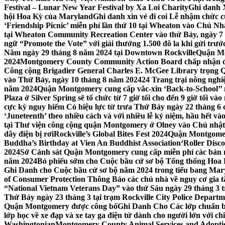
Festival – Lunar New Year Festival by Xa Loi Charity
Ghi danh 
hội Hoa Kỳ của Maryland
Ghi danh xin vé đi coi Lễ nhậm chức
‘Friendship Picnic’ miễn phí lần thứ 10 tại Wheaton vào Chủ Nh
tại Wheaton Community Recreation Center vào thứ Bảy, ngày 7
ngữ “Promote the Vote” với giải thưởng 1.500 đô la khi gửi trư
Năm ngày 29 tháng 8 năm 2024 tại Downtown Rockville
Quận Mon
2024
Montgomery County Community Action Board chấp nhận đơn
Công cộng Brigadier General Charles E. McGee Library trọng Q
vào Thứ Bảy, ngày 10 tháng 8 năm 2024
24 Trang trại nông ngh
năm 2024
Quận Montgomery cung cấp vắc-xin ‘Back-to-School’’ mi
Plaza ở Silver Spring sẽ tổ chức từ 7 giờ tối cho đến 9 giờ tối v
cực kỳ nguy hiểm Có hiệu lực từ trưa Thứ Bảy ngày 22 tháng 6 
‘Juneteenth’ theo nhiều cách và với nhiều lễ kỷ niệm, hầu hết 
tại Thư viện công cộng quận Montgomery ở Olney vào Chủ nhật
dây điện bị rơi
Rockville’s Global Bites Fest 2024
Quận Montgomery
Buddha’s Birthday at Vien An Buddhist Association
‘Roller Disc
2024
Sở Cảnh sát Quận Montgomery cung cấp miễn phí các bản 
năm 2024
Bỏ phiếu sớm cho Cuộc bầu cử sơ bộ Tổng thống Hoa
Ghi Danh cho Cuộc bầu cử sơ bộ năm 2024 trong tiểu bang Mar
of Consumer Protection Thông Báo các chủ nhà về nguy cơ gia tăn
“National Vietnam Veterans Day” vào thứ Sáu ngày 29 tháng 3
Thứ Bảy ngày 23 tháng 3 tại trạm Rockville City Police Departme
Quận Montgomery được công bố
Ghi Danh Cho Các lớp chuẩn bị
lớp học về xe đạp và xe tay ga điện tử dành cho người lớn với ch
Washingtonian
Montgomery County Animal Services and Adoptio