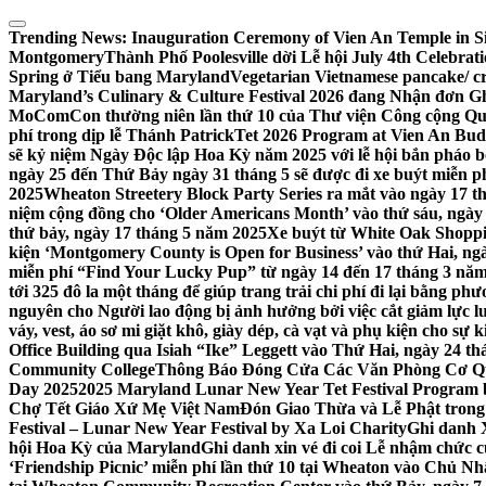
Skip
to
Trending News:
Inauguration Ceremony of Vien An Temple in Si
content
Montgomery
Thành Phố Poolesville dời Lễ hội July 4th Celebra
Spring ở Tiểu bang Maryland
Vegetarian Vietnamese pancake/ c
Maryland’s Culinary & Culture Festival 2026 đang Nhận đơn G
MoComCon thường niên lần thứ 10 của Thư viện Công cộng Q
phí trong dịp lễ Thánh Patrick
Tet 2026 Program at Vien An Budd
sẽ kỷ niệm Ngày Độc lập Hoa Kỳ năm 2025 với lễ hội bắn pháo b
ngày 25 đến Thứ Bảy ngày 31 tháng 5 sẽ được đi xe buýt miễn p
2025
Wheaton Streetery Block Party Series ra mắt vào ngày 17 thá
niệm cộng đồng cho ‘Older Americans Month’ vào thứ sáu, ngày 
thứ bảy, ngày 17 tháng 5 năm 2025
Xe buýt từ White Oak Shopp
kiện ‘Montgomery County is Open for Business’ vào thứ Hai, ngà
miễn phí “Find Your Lucky Pup” từ ngày 14 đến 17 tháng 3 nă
tới 325 đô la một tháng để giúp trang trải chi phí đi lại bằng ph
nguyên cho Người lao động bị ảnh hưởng bởi việc cắt giảm lực
váy, vest, áo sơ mi giặt khô, giày dép, cà vạt và phụ kiện cho s
Office Building qua Isiah “Ike” Leggett vào Thứ Hai, ngày 24 t
Community College
Thông Báo Đóng Cửa Các Văn Phòng Cơ Qua
Day 2025
2025 Maryland Lunar New Year Tet Festival Program 
Chợ Tết Giáo Xứ Mẹ Việt Nam
Đón Giao Thừa và Lễ Phật trong
Festival – Lunar New Year Festival by Xa Loi Charity
Ghi danh 
hội Hoa Kỳ của Maryland
Ghi danh xin vé đi coi Lễ nhậm chức
‘Friendship Picnic’ miễn phí lần thứ 10 tại Wheaton vào Chủ Nh