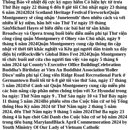
Thông Báo về nhiệt độ cực kỳ nguy hiểm Có hiệu lực từ trưa
Thứ Bảy ngày 22 tháng 6 đến 8 giờ tối Chủ nhật ngày 23 tháng
6 năm 2024
2024 Scotland Heritage Festival Fireworks
Quận
Montgomery sẽ công nhận ‘Juneteenth’ theo nhiều cách và với
nhiều lễ kỷ niệm, hầu hết vào Thứ Tư ngày 19 tháng
Sáu
Michael Hayes sẽ biểu diễn các bài hát từ sân khấu
Broadway và Opera trong buổi biểu diễn miễn phí tại Thư viện
công cộng quận Montgomery ở Olney vào Chủ nhật, ngày 9
tháng 6 năm 2024
Quận Montgomery cung cấp thông tin cập
nhật về thời tiết khắc nghiệt và Kêu gọi người dân tránh xa dây
điện bị rơi
Rockville’s Global Bites Fest 2024
Quận Montgomery
tổ chức buổi mở cửa cho người tìm việc vào ngày 5 tháng 6
năm 2024 tại County’s Executive Office Building
Celebration
Buddha’s Birthday at Vien An Buddhist Association
‘Roller
Disco’ miễn phí tại Công viên Ridge Road Recreational Park ở
Germantown Buổi tối từ 6-8 giờ tối vào thứ Sáu, ngày 17 tháng
5 năm 2024
Sở Cảnh sát Quận Montgomery cung cấp miễn phí
các bản nâng cấp phần mềm chống trộm với Xe Hyundai trong
ba ngày: Thứ Năm ngày 9 , Thứ Sáu ngày 10 và Thứ Bảy ngày
11 tháng 5 năm 2024
Bỏ phiếu sớm cho Cuộc bầu cử sơ bộ Tổng
thống Hoa Kỳ năm 2024 từ Thứ Năm ngày 2 tháng 5 năm
2024, đến Thứ Năm ngày 9 tháng 5 năm 2024
Thứ Ba ngày 23
tháng 4 là hạn chót Ghi Danh cho Cuộc bầu cử sơ bộ năm 2024
trong tiểu bang Maryland
Black April Commemoration 2024 by
Youth Ministry Of Our Lady of Vietnam Catholic