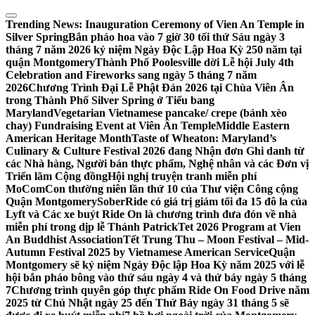
Skip
to
Trending News:
Inauguration Ceremony of Vien An Temple in
content
Silver Spring
Bắn pháo hoa vào 7 giờ 30 tối thứ Sáu ngày 3
tháng 7 năm 2026 kỷ niệm Ngày Độc Lập Hoa Kỳ 250 năm tại
quận Montgomery
Thành Phố Poolesville dời Lễ hội July 4th
Celebration and Fireworks sang ngày 5 tháng 7 năm
2026
Chương Trình Đại Lễ Phật Đản 2026 tại Chùa Viên Ân
trong Thành Phố Silver Spring ở Tiểu bang
Maryland
Vegetarian Vietnamese pancake/ crepe (bánh xèo
chay) Fundraising Event at Viên Ân Temple
Middle Eastern
American Heritage Month
Taste of Wheaton: Maryland’s
Culinary & Culture Festival 2026 đang Nhận đơn Ghi danh từ
các Nhà hàng, Người bán thực phẩm, Nghệ nhân và các Đơn vị
Triển lãm Cộng đồng
Hội nghị truyện tranh miễn phí
MoComCon thường niên lần thứ 10 của Thư viện Công cộng
Quận Montgomery
SoberRide có giá trị giảm tối đa 15 đô la của
Lyft và Các xe buýt Ride On là chương trình đưa đón về nhà
miễn phí trong dịp lễ Thánh Patrick
Tet 2026 Program at Vien
An Buddhist Association
Tết Trung Thu – Moon Festival – Mid-
Autumn Festival 2025 by Vietnamese American Service
Quận
Montgomery sẽ kỷ niệm Ngày Độc lập Hoa Kỳ năm 2025 với lễ
hội bắn pháo bông vào thứ sáu ngày 4 và thứ bảy ngày 5 tháng
7
Chương trình quyên góp thực phẩm Ride On Food Drive năm
2025 từ Chủ Nhật ngày 25 đến Thứ Bảy ngày 31 tháng 5 sẽ