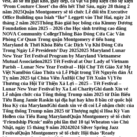
vest, áo sơ mi giặt khô, giày dép, cà vạt và phụ kiện cho sự kiện
‘Prom Couture Closet’ cho đến hết Thứ Sáu, ngày 28 tháng 2
năm 2025
Quận Montgomery sẽ tổ chức Lễ đổi tên Executive
Office Building qua Isiah “Ike” Leggett vào Thứ Hai, ngày 24
tháng 2 năm 2025
Thông Báo giải học bổng của Kimmy Dương
Foundation năm 2025 – 2026 cho Học sinh trường cao đẳng
NOVA Community College
Thông Báo Đóng Cửa Các Văn
Phòng Cơ Quan Trong quận Montgomery ở tiểu bang
Maryland & Thời Khóa Biểu Các Dịch Vụ Khi Đóng Cửa
Trong Ngày Lễ Presidents’ Day 2025
2025 Maryland Lunar
New Year Tet Festival Program by Maryland Vietnamese
Mutual Association
2025 Tết Festival at Our Lady of Vietnam
Parish – Lunar New Year Festival – Hội Chợ Tết Giáo Xứ Mẹ
Việt Nam
Đón Giao Thừa và Lễ Phật trong Tết Nguyên đán Ất
Tỵ năm 2025 tại Chùa Viên Ân
Hội Chợ Tết Xuân Vị Yêu
Thương của Hội Từ Thiện Xá Lợi – 2025 – Tết Festival –
Lunar New Year Festival by Xa Loi Charity
Ghi danh Xin vé
Lễ nhậm chức của Tổng thống Trump năm 2025 từ Dân Biểu
Tiểu Bang Jamie Raskin tại địa hạt hay khu 8 bầu cử quốc hội
Hoa Kỳ của Maryland
Ghi danh xin vé đi coi Lễ nhậm chức của
Tổng thống Trump năm 2025 từ Thượng nghị sĩ Hoa Kỳ Van
Hollen của Tiểu Bang Maryland
Quận Montgomery sẽ tổ chức
‘Friendship Picnic’ miễn phí lần thứ 10 tại Wheaton vào Chủ
Nhật, ngày 15 tháng 9 năm 2024
2024 Silver Spring Jazz
Festival
Quận Montgomery sẽ tổ chức Hội thảo ‘Ready