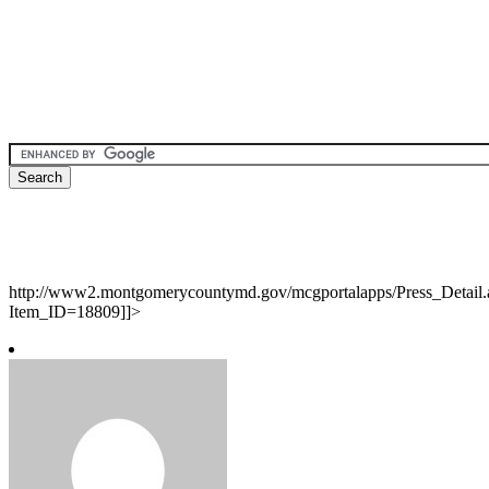
http://www2.montgomerycountymd.gov/mcgportalapps/Press_Detail.
Item_ID=18809]]>