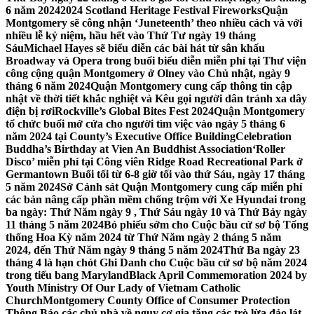
6 năm 2024
2024 Scotland Heritage Festival Fireworks
Quận
Montgomery sẽ công nhận ‘Juneteenth’ theo nhiều cách và với
nhiều lễ kỷ niệm, hầu hết vào Thứ Tư ngày 19 tháng
Sáu
Michael Hayes sẽ biểu diễn các bài hát từ sân khấu
Broadway và Opera trong buổi biểu diễn miễn phí tại Thư viện
công cộng quận Montgomery ở Olney vào Chủ nhật, ngày 9
tháng 6 năm 2024
Quận Montgomery cung cấp thông tin cập
nhật về thời tiết khắc nghiệt và Kêu gọi người dân tránh xa dây
điện bị rơi
Rockville’s Global Bites Fest 2024
Quận Montgomery
tổ chức buổi mở cửa cho người tìm việc vào ngày 5 tháng 6
năm 2024 tại County’s Executive Office Building
Celebration
Buddha’s Birthday at Vien An Buddhist Association
‘Roller
Disco’ miễn phí tại Công viên Ridge Road Recreational Park ở
Germantown Buổi tối từ 6-8 giờ tối vào thứ Sáu, ngày 17 tháng
5 năm 2024
Sở Cảnh sát Quận Montgomery cung cấp miễn phí
các bản nâng cấp phần mềm chống trộm với Xe Hyundai trong
ba ngày: Thứ Năm ngày 9 , Thứ Sáu ngày 10 và Thứ Bảy ngày
11 tháng 5 năm 2024
Bỏ phiếu sớm cho Cuộc bầu cử sơ bộ Tổng
thống Hoa Kỳ năm 2024 từ Thứ Năm ngày 2 tháng 5 năm
2024, đến Thứ Năm ngày 9 tháng 5 năm 2024
Thứ Ba ngày 23
tháng 4 là hạn chót Ghi Danh cho Cuộc bầu cử sơ bộ năm 2024
trong tiểu bang Maryland
Black April Commemoration 2024 by
Youth Ministry Of Our Lady of Vietnam Catholic
Church
Montgomery County Office of Consumer Protection
Thông Báo các chủ nhà về nguy cơ gia tăng các trò lừa đảo lát