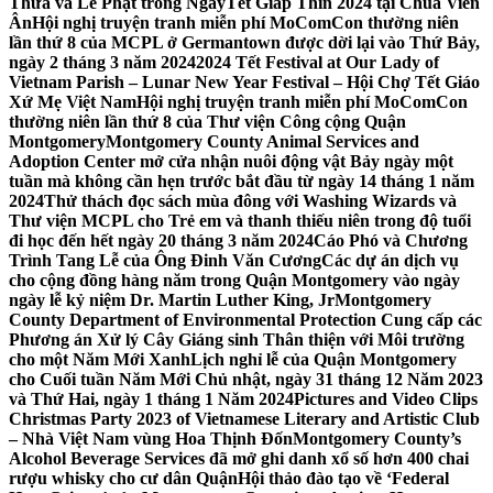
Thừa và Lễ Phật trong NgàyTết Giáp Thìn 2024 tại Chùa Viên
Ân
Hội nghị truyện tranh miễn phí MoComCon thường niên
lần thứ 8 của MCPL ở Germantown được dời lại vào Thứ Bảy,
ngày 2 tháng 3 năm 2024
2024 Tết Festival at Our Lady of
Vietnam Parish – Lunar New Year Festival – Hội Chợ Tết Giáo
Xứ Mẹ Việt Nam
Hội nghị truyện tranh miễn phí MoComCon
thường niên lần thứ 8 của Thư viện Công cộng Quận
Montgomery
Montgomery County Animal Services and
Adoption Center mở cửa nhận nuôi động vật Bảy ngày một
tuần mà không cần hẹn trước bắt đầu từ ngày 14 tháng 1 năm
2024
Thử thách đọc sách mùa đông với Washing Wizards và
Thư viện MCPL cho Trẻ em và thanh thiếu niên trong độ tuổi
đi học đến hết ngày 20 tháng 3 năm 2024
Cáo Phó và Chương
Trình Tang Lễ của Ông Đinh Văn Cương
Các dự án dịch vụ
cho cộng đồng hàng năm trong Quận Montgomery vào ngày
ngày lễ kỷ niệm Dr. Martin Luther King, Jr
Montgomery
County Department of Environmental Protection Cung cấp các
Phương án Xử lý Cây Giáng sinh Thân thiện với Môi trường
cho một Năm Mới Xanh
Lịch nghỉ lễ của Quận Montgomery
cho Cuối tuần Năm Mới Chủ nhật, ngày 31 tháng 12 Năm 2023
và Thứ Hai, ngày 1 tháng 1 Năm 2024
Pictures and Video Clips
Christmas Party 2023 of Vietnamese Literary and Artistic Club
– Nhà Việt Nam vùng Hoa Thịnh Đốn
Montgomery County’s
Alcohol Beverage Services đã mở ghi danh xổ số hơn 400 chai
rượu whisky cho cư dân Quận
Hội thảo đào tạo về ‘Federal