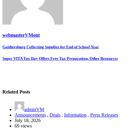
webmasterVMont
Post
Gaithersburg Collecting Supplies for End of School Year
navigation
Super VITA Tax Day Offers Free Tax Preparation, Other Resources
Related Posts
adminVM
Announcements
,
Deals
,
Information
,
Press Releases
July 18, 2026
69 views