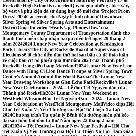
Celebration by City of Rockville on Saturday February 17 at
Rockville High School is canceled
Quyên góp những chiếc váy,
bộ vest và phụ kiện đã sử dụng hay đồ mới cho ‘Project Prom
Dress’ 2024
Các events cho Ngày lễ tình nhân ở Downtown
Silver Spring và Silver Spring Arts and Entertainment
District
Cuộc thi video ‘Heads Up, Phones Dow’ của
Montgomery County Department of Transportation dành cho
thanh thiếu niên chấp nhận bài gửi đến hết ngày 29 tháng 2
năm 2024
2024 Lunar New Year Celebration at Kensington
Park Library
The City of Rockville Board of Supervisors of
Elections sẽ tổ chức diễn đàn thứ hai sau bầu cử để thảo luận
về cuộc bầu cử bỏ phiếu qua thư năm 2023 của Thành phố
Rockville trong tiểu bang Maryland
2024 Lunar New Year Lion
Dance with Hung Ci Lion Dance Troupe at Silver Spring Town
Center’s Annual Around the World Bazaar
The Lunar New
Year Drawing Workshop at Glen Echo Park!
Rockville’s Lunar
New Year Celebration – 2024 – Lễ đón Tết Nguyên đán của
Thành phố Rockville
2024 Lunar New Year Weekend at
WestField Wheaton
Đón Tết Nguyên Đán – 2024 – Lunar New
Year Celebration at WestField Montgomery Mall
Video clips Hội
Chợ Tết Xuân Vị Yêu Thương của Hội Từ Thiện Xá Lợi
2024
Chương trình Tự quản lý Bệnh tiểu đường miễn phí kéo
dài sáu tuần bắt đầu từ thứ Năm ngày 22 tháng 2 năm
2024
2024 – Tết Festival – Lunar New Year Festival – Hội Chợ
Tết Xuân Vị Yêu Thương của Hội Từ Thiện Xá Lợi –
Đón Giao