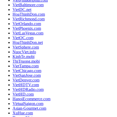
VietPhiladelphia.com
VietBaltimore.com
VietDC.net
HoaThinhDon.com
VietRichmond.com
VietOrlando.com
VietPhoenix.com
VietLasVegas.com
VietOC.com
HoaThinhDon.net
VietSphere.com
NuocViet.info
KinhTe.mobi
ThiTruong.mobi
VietTampa.com
VietChicago.com
VietSanJose.com
VietDenver.com
VietHDTV.com
VietHDRadio.com
VietHD.com
HanoiEcommerce.com
VirtualSaigon.com
Asian-Gourmet.com
XuHue.com