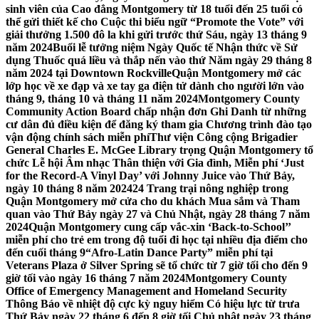
sinh viên của Cao đẳng Montgomery từ 18 tuổi đến 25 tuổi có
thể gửi thiết kế cho Cuộc thi biểu ngữ “Promote the Vote” với
giải thưởng 1.500 đô la khi gửi trước thứ Sáu, ngày 13 tháng 9
năm 2024
Buổi lễ tưởng niệm Ngày Quốc tế Nhận thức về Sử
dụng Thuốc quá liều và thắp nến vào thứ Năm ngày 29 tháng 8
năm 2024 tại Downtown Rockville
Quận Montgomery mở các
lớp học về xe đạp và xe tay ga điện tử dành cho người lớn vào
tháng 9, tháng 10 và tháng 11 năm 2024
Montgomery County
Community Action Board chấp nhận đơn Ghi Danh từ những
cư dân đủ điều kiện để đăng ký tham gia Chương trình đào tạo
vận động chính sách miễn phí
Thư viện Công cộng Brigadier
General Charles E. McGee Library trọng Quận Montgomery tổ
chức Lễ hội Âm nhạc Thân thiện với Gia đình, Miễn phí ‘Just
for the Record-A Vinyl Day’ với Johnny Juice vào Thứ Bảy,
ngày 10 tháng 8 năm 2024
24 Trang trại nông nghiệp trong
Quận Montgomery mở cửa cho du khách Mua sắm và Tham
quan vào Thứ Bảy ngày 27 và Chủ Nhật, ngày 28 tháng 7 năm
2024
Quận Montgomery cung cấp vắc-xin ‘Back-to-School’’
miễn phí cho trẻ em trong độ tuổi đi học tại nhiều địa điểm cho
đến cuối tháng 9
“Afro-Latin Dance Party” miễn phí tại
Veterans Plaza ở Silver Spring sẽ tổ chức từ 7 giờ tối cho đến 9
giờ tối vào ngày 16 tháng 7 năm 2024
Montgomery County
Office of Emergency Management and Homeland Security
Thông Báo về nhiệt độ cực kỳ nguy hiểm Có hiệu lực từ trưa
Thứ Bảy ngày 22 tháng 6 đến 8 giờ tối Chủ nhật ngày 23 tháng