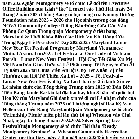
năm 2025
Quận Montgomery sẽ tổ chức Lễ đổi tên Executive
Office Building qua Isiah “Ike” Leggett vào Thứ Hai, ngày 24
tháng 2 năm 2025
Thông Báo giải học bổng của Kimmy Dương
Foundation năm 2025 – 2026 cho Học sinh trường cao đẳng
NOVA Community College
Thông Báo Đóng Cửa Các Văn
Phòng Cơ Quan Trong quận Montgomery ở tiểu bang
Maryland & Thời Khóa Biểu Các Dịch Vụ Khi Đóng Cửa
Trong Ngày Lễ Presidents’ Day 2025
2025 Maryland Lunar
New Year Tet Festival Program by Maryland Vietnamese
Mutual Association
2025 Tết Festival at Our Lady of Vietnam
Parish – Lunar New Year Festival – Hội Chợ Tết Giáo Xứ Mẹ
Việt Nam
Đón Giao Thừa và Lễ Phật trong Tết Nguyên đán Ất
Tỵ năm 2025 tại Chùa Viên Ân
Hội Chợ Tết Xuân Vị Yêu
Thương của Hội Từ Thiện Xá Lợi – 2025 – Tết Festival –
Lunar New Year Festival by Xa Loi Charity
Ghi danh Xin vé
Lễ nhậm chức của Tổng thống Trump năm 2025 từ Dân Biểu
Tiểu Bang Jamie Raskin tại địa hạt hay khu 8 bầu cử quốc hội
Hoa Kỳ của Maryland
Ghi danh xin vé đi coi Lễ nhậm chức của
Tổng thống Trump năm 2025 từ Thượng nghị sĩ Hoa Kỳ Van
Hollen của Tiểu Bang Maryland
Quận Montgomery sẽ tổ chức
‘Friendship Picnic’ miễn phí lần thứ 10 tại Wheaton vào Chủ
Nhật, ngày 15 tháng 9 năm 2024
2024 Silver Spring Jazz
Festival
Quận Montgomery sẽ tổ chức Hội thảo ‘Ready
Montgomery Seminar’ tại Wheaton Community Recreation
Center vào thứ Bảy, ngày 7 tháng 9 năm 2024
Sinh viên và cựu