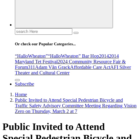
Search
for:
Or check our Popular Categories...
“HalloWheaton”
“HalloWheaton” Bar Hop
2014
2014
Maryland Tet Festival
2024 Community Resource Fair &
Forum
311
Adam Văn Grack
Affordable Care Act
AFI Silver
Theater and Cultural Center
Subscribe
Home
Public Invited to Attend Special Pedestrian Bicycle and
Traffic Safety Advisory Committee Meeting Regarding Vision
Zero on Thursday, March 2 at 7
Public Invited to Attend
Special Pedestrian Bicycle and