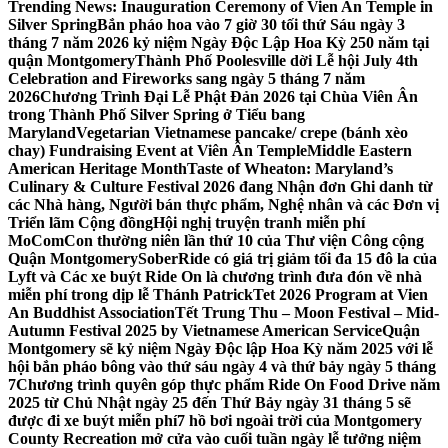
Trending News:
Inauguration Ceremony of Vien An Temple in
Silver Spring
Bắn pháo hoa vào 7 giờ 30 tối thứ Sáu ngày 3
tháng 7 năm 2026 kỷ niệm Ngày Độc Lập Hoa Kỳ 250 năm tại
quận Montgomery
Thành Phố Poolesville dời Lễ hội July 4th
Celebration and Fireworks sang ngày 5 tháng 7 năm
2026
Chương Trình Đại Lễ Phật Đản 2026 tại Chùa Viên Ân
trong Thành Phố Silver Spring ở Tiểu bang
Maryland
Vegetarian Vietnamese pancake/ crepe (bánh xèo
chay) Fundraising Event at Viên Ân Temple
Middle Eastern
American Heritage Month
Taste of Wheaton: Maryland’s
Culinary & Culture Festival 2026 đang Nhận đơn Ghi danh từ
các Nhà hàng, Người bán thực phẩm, Nghệ nhân và các Đơn vị
Triển lãm Cộng đồng
Hội nghị truyện tranh miễn phí
MoComCon thường niên lần thứ 10 của Thư viện Công cộng
Quận Montgomery
SoberRide có giá trị giảm tối đa 15 đô la của
Lyft và Các xe buýt Ride On là chương trình đưa đón về nhà
miễn phí trong dịp lễ Thánh Patrick
Tet 2026 Program at Vien
An Buddhist Association
Tết Trung Thu – Moon Festival – Mid-
Autumn Festival 2025 by Vietnamese American Service
Quận
Montgomery sẽ kỷ niệm Ngày Độc lập Hoa Kỳ năm 2025 với lễ
hội bắn pháo bông vào thứ sáu ngày 4 và thứ bảy ngày 5 tháng
7
Chương trình quyên góp thực phẩm Ride On Food Drive năm
2025 từ Chủ Nhật ngày 25 đến Thứ Bảy ngày 31 tháng 5 sẽ
được đi xe buýt miễn phí
7 hồ bơi ngoài trời của Montgomery
County Recreation mở cửa vào cuối tuần ngày lễ tưởng niệm