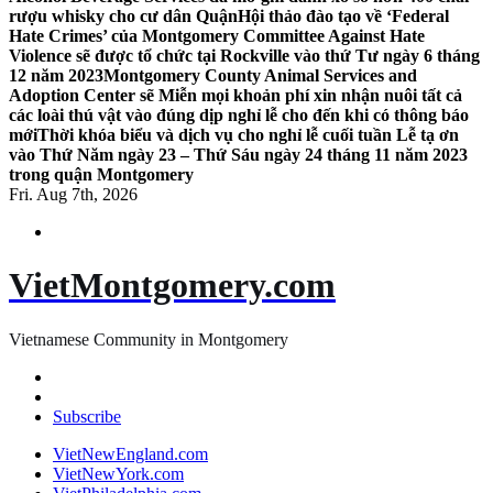
rượu whisky cho cư dân Quận
Hội thảo đào tạo về ‘Federal
Hate Crimes’ của Montgomery Committee Against Hate
Violence sẽ được tổ chức tại Rockville vào thứ Tư ngày 6 tháng
12 năm 2023
Montgomery County Animal Services and
Adoption Center sẽ Miễn mọi khoản phí xin nhận nuôi tất cả
các loài thú vật vào đúng dịp nghỉ lễ cho đến khi có thông báo
mới
Thời khóa biểu và dịch vụ cho nghỉ lễ cuối tuần Lễ tạ ơn
vào Thứ Năm ngày 23 – Thứ Sáu ngày 24 tháng 11 năm 2023
trong quận Montgomery
Fri. Aug 7th, 2026
VietMontgomery.com
Vietnamese Community in Montgomery
Subscribe
VietNewEngland.com
VietNewYork.com