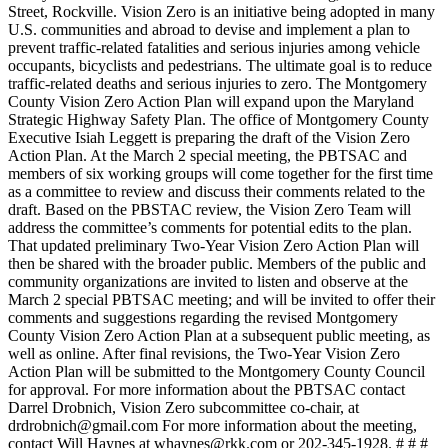
Street, Rockville. Vision Zero is an initiative being adopted in many
U.S. communities and abroad to devise and implement a plan to
prevent traffic-related fatalities and serious injuries among vehicle
occupants, bicyclists and pedestrians. The ultimate goal is to reduce
traffic-related deaths and serious injuries to zero. The Montgomery
County Vision Zero Action Plan will expand upon the Maryland
Strategic Highway Safety Plan. The office of Montgomery County
Executive Isiah Leggett is preparing the draft of the Vision Zero
Action Plan. At the March 2 special meeting, the PBTSAC and
members of six working groups will come together for the first time
as a committee to review and discuss their comments related to the
draft. Based on the PBSTAC review, the Vision Zero Team will
address the committee’s comments for potential edits to the plan.
That updated preliminary Two-Year Vision Zero Action Plan will
then be shared with the broader public. Members of the public and
community organizations are invited to listen and observe at the
March 2 special PBTSAC meeting; and will be invited to offer their
comments and suggestions regarding the revised Montgomery
County Vision Zero Action Plan at a subsequent public meeting, as
well as online. After final revisions, the Two-Year Vision Zero
Action Plan will be submitted to the Montgomery County Council
for approval. For more information about the PBTSAC contact
Darrel Drobnich, Vision Zero subcommittee co-chair, at
drdrobnich@gmail.com For more information about the meeting,
contact Will Haynes at whaynes@rkk.com or 202-345-1928. # # #