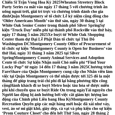
Chiến Sĩ Trận Vong Hoa Kỳ 2025
Wheaton Streetery Block
Party Series ra mắt vào ngày 17 tháng 5 với chương trình ăn
uống ngoài trời, giải trí trực và chương trình dành cho gia
đình
Quận Montgomery sẽ tổ chức Lễ kỷ niệm cộng đồng cho
‘Older Americans Month’ vào thứ sáu, ngày 30 tháng 5 tại
White Oak Senior Center trong thành phố Silver Spring
Sự
kiện ‘Truck Day’ miễn phí tại thành phố Rockville vào thứ bảy,
ngày 17 tháng 5 năm 2025
Xe buýt từ White Oak Shopping
Center tham dự Đại Lễ Phật Đản tổ chức tại Thủ Đô
Washington DC
Montgomery County Office of Procurement sẽ
tổ chức sự kiện ‘Montgomery County is Open for Business’ vào
thứ Hai, ngày 31 tháng 3 năm 2025 tại Silver
Spring
Montgomery County Animal Services and Adoption
Cente tổ chức Sự kiện Nhận nuôi Chó miễn phí “Find Your
Lucky Pup” từ ngày 14 đến 17 tháng 3 năm 2025
Chương trình
FareShare của Quận Montgomery cung cấp cho Nhân viên làm
việc tại Quận Montgomery có thể nhận được tới 325 đô la một
tháng để giúp trang trải chi phí đi lại bằng phương tiện công
cộng
Hành khách đi xe buýt Metro hoặc tàu hỏa sẽ được miễn
phí khi chuyển qua xe buýt Ride On trong ngày
Tài nguyên cho
Người lao động bị ảnh hưởng bởi việc cắt giảm lực lượng lao
động của Chính phủ Liên bang Hoa Kỳ
Montgomery County
Recreation Quyên góp các mặt hàng mới hoặc đã xài như váy,
vest, áo sơ mi giặt khô, giày dép, cà vạt và phụ kiện cho sự kiện
‘Prom Couture Closet’ cho đến hết Thứ Sáu, ngày 28 tháng 2