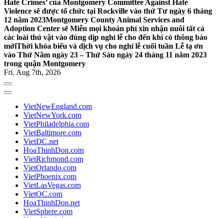
Hate Crimes’ của Montgomery Committee Against Hate
Violence sẽ được tổ chức tại Rockville vào thứ Tư ngày 6 tháng
12 năm 2023
Montgomery County Animal Services and
Adoption Center sẽ Miễn mọi khoản phí xin nhận nuôi tất cả
các loài thú vật vào đúng dịp nghỉ lễ cho đến khi có thông báo
mới
Thời khóa biểu và dịch vụ cho nghỉ lễ cuối tuần Lễ tạ ơn
vào Thứ Năm ngày 23 – Thứ Sáu ngày 24 tháng 11 năm 2023
trong quận Montgomery
Fri. Aug 7th, 2026
VietNewEngland.com
VietNewYork.com
VietPhiladelphia.com
VietBaltimore.com
VietDC.net
HoaThinhDon.com
VietRichmond.com
VietOrlando.com
VietPhoenix.com
VietLasVegas.com
VietOC.com
HoaThinhDon.net
VietSphere.com