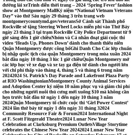
đường lái xe
Trình diễn thời trang – 2024 ‘Spring Fever’ fashion
show at Montgomery Mall
Kỷ niệm “National Vietnam Veterans
Day” vào thứ Sáu ngày 29 tháng 3 trên trang web
montgomerycountymd.gov/veterans
Sở Cảnh sát Thành phố
Rockville sẽ tặng Steering Wheel Locks miễn phí vào Thứ Bảy
ngày 23 tháng 3 tại trạm Rockville City Police Department từ 9
giờ sáng đến 1 giờ chiều
Nhóm và Cá nhân đoạt giải cuộc thi
video ‘Heads Up, Phones Down’ dành cho thanh thiếu niên
Quận Montgomery được công bố
Ghi Danh Cho Các lớp chuẩn
bị nhập quốc tịch của quận Montgomery trong mùa xuân 2024
bắt đầu ngày 10 tháng 3 lúc 1 giờ chiều
Quận Montgomery mở
các lớp học về xe đạp và xe tay ga điện tử dành cho người lớn
với chi phí thấp vào tháng 4, tháng 5 và tháng 6 trong năm
2024
2024 St. Patrick’s Day Parade and Lakefront Plaza Party
at RIO Washingtonian
Montgomery County Animal Services
and Adoption Center kỷ niệm 10 năm phục vụ và giảm chi phí
cho những người nuôi thú cưng mới xuống $10 mà không cần
hẹn trước bắt đầu từ ngày 1 đến ngày 10 tháng 3 năm
2024
Quận Montgomery tổ chức cuộc thi ‘Girl Power Contest’
2024 lần thứ bảy từ ngày 1 đến ngày 31 tháng 3
2024
Community Resource Fair & Forum
2024 International Night
at F. Scott Fitzgerald Theatre
2024 Lunar New Year
Celebration at Clarksburg Premium Outlets
Village Storytime
celebrates the Chinese New Year 2024
2024 Lunar New Year