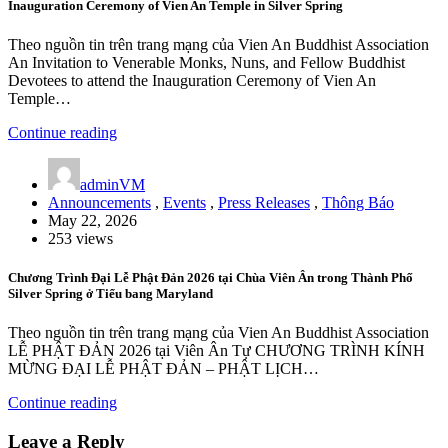
Inauguration Ceremony of Vien An Temple in Silver Spring
Theo nguồn tin trên trang mạng của Vien An Buddhist Association
An Invitation to Venerable Monks, Nuns, and Fellow Buddhist
Devotees to attend the Inauguration Ceremony of Vien An
Temple…
Continue reading
adminVM
Announcements
,
Events
,
Press Releases
,
Thông Báo
May 22, 2026
253 views
Chương Trình Đại Lễ Phật Đản 2026 tại Chùa Viên Ân trong Thành Phố
Silver Spring ở Tiểu bang Maryland
Theo nguồn tin trên trang mạng của Vien An Buddhist Association
LỄ PHẬT ĐẢN 2026 tại Viên Ân Tự CHƯƠNG TRÌNH KÍNH
MỪNG ĐẠI LỄ PHẬT ĐẢN – PHẬT LỊCH…
Continue reading
Leave a Reply