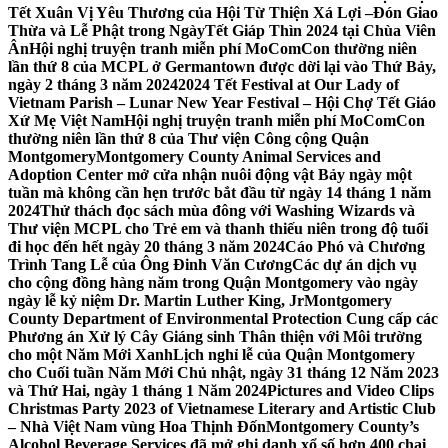
Tết Xuân Vị Yêu Thương của Hội Từ Thiện Xá Lợi –
Đón Giao
Thừa và Lễ Phật trong NgàyTết Giáp Thìn 2024 tại Chùa Viên
Ân
Hội nghị truyện tranh miễn phí MoComCon thường niên
lần thứ 8 của MCPL ở Germantown được dời lại vào Thứ Bảy,
ngày 2 tháng 3 năm 2024
2024 Tết Festival at Our Lady of
Vietnam Parish – Lunar New Year Festival – Hội Chợ Tết Giáo
Xứ Mẹ Việt Nam
Hội nghị truyện tranh miễn phí MoComCon
thường niên lần thứ 8 của Thư viện Công cộng Quận
Montgomery
Montgomery County Animal Services and
Adoption Center mở cửa nhận nuôi động vật Bảy ngày một
tuần mà không cần hẹn trước bắt đầu từ ngày 14 tháng 1 năm
2024
Thử thách đọc sách mùa đông với Washing Wizards và
Thư viện MCPL cho Trẻ em và thanh thiếu niên trong độ tuổi
đi học đến hết ngày 20 tháng 3 năm 2024
Cáo Phó và Chương
Trình Tang Lễ của Ông Đinh Văn Cương
Các dự án dịch vụ
cho cộng đồng hàng năm trong Quận Montgomery vào ngày
ngày lễ kỷ niệm Dr. Martin Luther King, Jr
Montgomery
County Department of Environmental Protection Cung cấp các
Phương án Xử lý Cây Giáng sinh Thân thiện với Môi trường
cho một Năm Mới Xanh
Lịch nghỉ lễ của Quận Montgomery
cho Cuối tuần Năm Mới Chủ nhật, ngày 31 tháng 12 Năm 2023
và Thứ Hai, ngày 1 tháng 1 Năm 2024
Pictures and Video Clips
Christmas Party 2023 of Vietnamese Literary and Artistic Club
– Nhà Việt Nam vùng Hoa Thịnh Đốn
Montgomery County’s
Alcohol Beverage Services đã mở ghi danh xổ số hơn 400 chai