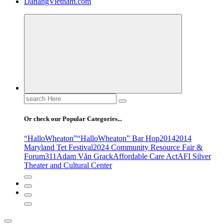
DanangVietnam.com
Search
for:
Or check our Popular Categories...
“HalloWheaton”
“HalloWheaton” Bar Hop
2014
2014
Maryland Tet Festival
2024 Community Resource Fair &
Forum
311
Adam Văn Grack
Affordable Care Act
AFI Silver
Theater and Cultural Center