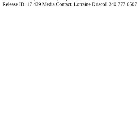
Release ID: 17-439 Media Contact: Lorraine Driscoll 240-777-6507