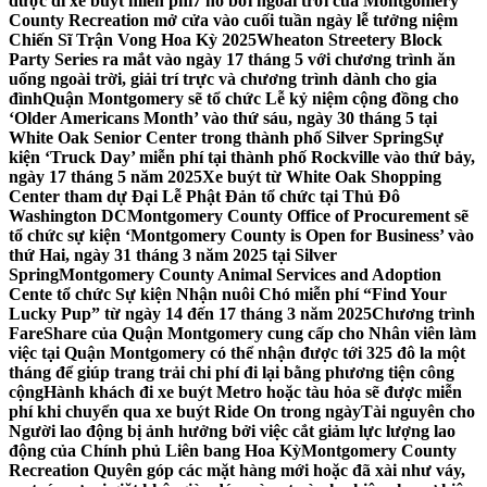
được đi xe buýt miễn phí
7 hồ bơi ngoài trời của Montgomery
County Recreation mở cửa vào cuối tuần ngày lễ tưởng niệm
Chiến Sĩ Trận Vong Hoa Kỳ 2025
Wheaton Streetery Block
Party Series ra mắt vào ngày 17 tháng 5 với chương trình ăn
uống ngoài trời, giải trí trực và chương trình dành cho gia
đình
Quận Montgomery sẽ tổ chức Lễ kỷ niệm cộng đồng cho
‘Older Americans Month’ vào thứ sáu, ngày 30 tháng 5 tại
White Oak Senior Center trong thành phố Silver Spring
Sự
kiện ‘Truck Day’ miễn phí tại thành phố Rockville vào thứ bảy,
ngày 17 tháng 5 năm 2025
Xe buýt từ White Oak Shopping
Center tham dự Đại Lễ Phật Đản tổ chức tại Thủ Đô
Washington DC
Montgomery County Office of Procurement sẽ
tổ chức sự kiện ‘Montgomery County is Open for Business’ vào
thứ Hai, ngày 31 tháng 3 năm 2025 tại Silver
Spring
Montgomery County Animal Services and Adoption
Cente tổ chức Sự kiện Nhận nuôi Chó miễn phí “Find Your
Lucky Pup” từ ngày 14 đến 17 tháng 3 năm 2025
Chương trình
FareShare của Quận Montgomery cung cấp cho Nhân viên làm
việc tại Quận Montgomery có thể nhận được tới 325 đô la một
tháng để giúp trang trải chi phí đi lại bằng phương tiện công
cộng
Hành khách đi xe buýt Metro hoặc tàu hỏa sẽ được miễn
phí khi chuyển qua xe buýt Ride On trong ngày
Tài nguyên cho
Người lao động bị ảnh hưởng bởi việc cắt giảm lực lượng lao
động của Chính phủ Liên bang Hoa Kỳ
Montgomery County
Recreation Quyên góp các mặt hàng mới hoặc đã xài như váy,