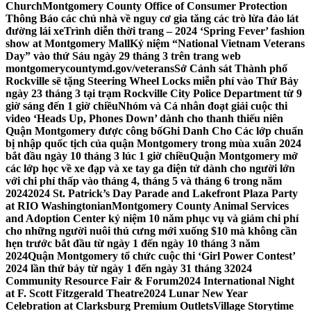
Church
Montgomery County Office of Consumer Protection
Thông Báo các chủ nhà về nguy cơ gia tăng các trò lừa đảo lát
đường lái xe
Trình diễn thời trang – 2024 ‘Spring Fever’ fashion
show at Montgomery Mall
Kỷ niệm “National Vietnam Veterans
Day” vào thứ Sáu ngày 29 tháng 3 trên trang web
montgomerycountymd.gov/veterans
Sở Cảnh sát Thành phố
Rockville sẽ tặng Steering Wheel Locks miễn phí vào Thứ Bảy
ngày 23 tháng 3 tại trạm Rockville City Police Department từ 9
giờ sáng đến 1 giờ chiều
Nhóm và Cá nhân đoạt giải cuộc thi
video ‘Heads Up, Phones Down’ dành cho thanh thiếu niên
Quận Montgomery được công bố
Ghi Danh Cho Các lớp chuẩn
bị nhập quốc tịch của quận Montgomery trong mùa xuân 2024
bắt đầu ngày 10 tháng 3 lúc 1 giờ chiều
Quận Montgomery mở
các lớp học về xe đạp và xe tay ga điện tử dành cho người lớn
với chi phí thấp vào tháng 4, tháng 5 và tháng 6 trong năm
2024
2024 St. Patrick’s Day Parade and Lakefront Plaza Party
at RIO Washingtonian
Montgomery County Animal Services
and Adoption Center kỷ niệm 10 năm phục vụ và giảm chi phí
cho những người nuôi thú cưng mới xuống $10 mà không cần
hẹn trước bắt đầu từ ngày 1 đến ngày 10 tháng 3 năm
2024
Quận Montgomery tổ chức cuộc thi ‘Girl Power Contest’
2024 lần thứ bảy từ ngày 1 đến ngày 31 tháng 3
2024
Community Resource Fair & Forum
2024 International Night
at F. Scott Fitzgerald Theatre
2024 Lunar New Year
Celebration at Clarksburg Premium Outlets
Village Storytime