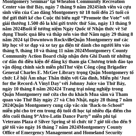
Montgomery Seminar’ tại Wheaton Community Recreation
Center vào thứ Bảy, ngày 7 tháng 9 năm 2024
Sinh viên và cựu
sinh viên của Cao đẳng Montgomery từ 18 tuổi đến 25 tuổi có
thể gửi thiết kế cho Cuộc thi biểu ngữ “Promote the Vote” với
giải thưởng 1.500 đô la khi gửi trước thứ Sáu, ngày 13 tháng 9
năm 2024
Buổi lễ tưởng niệm Ngày Quốc tế Nhận thức về Sử
dụng Thuốc quá liều và thắp nến vào thứ Năm ngày 29 tháng 8
năm 2024 tại Downtown Rockville
Quận Montgomery mở các
lớp học về xe đạp và xe tay ga điện tử dành cho người lớn vào
tháng 9, tháng 10 và tháng 11 năm 2024
Montgomery County
Community Action Board chấp nhận đơn Ghi Danh từ những
cư dân đủ điều kiện để đăng ký tham gia Chương trình đào tạo
vận động chính sách miễn phí
Thư viện Công cộng Brigadier
General Charles E. McGee Library trọng Quận Montgomery tổ
chức Lễ hội Âm nhạc Thân thiện với Gia đình, Miễn phí ‘Just
for the Record-A Vinyl Day’ với Johnny Juice vào Thứ Bảy,
ngày 10 tháng 8 năm 2024
24 Trang trại nông nghiệp trong
Quận Montgomery mở cửa cho du khách Mua sắm và Tham
quan vào Thứ Bảy ngày 27 và Chủ Nhật, ngày 28 tháng 7 năm
2024
Quận Montgomery cung cấp vắc-xin ‘Back-to-School’’
miễn phí cho trẻ em trong độ tuổi đi học tại nhiều địa điểm cho
đến cuối tháng 9
“Afro-Latin Dance Party” miễn phí tại
Veterans Plaza ở Silver Spring sẽ tổ chức từ 7 giờ tối cho đến 9
giờ tối vào ngày 16 tháng 7 năm 2024
Montgomery County
Office of Emergency Management and Homeland Security