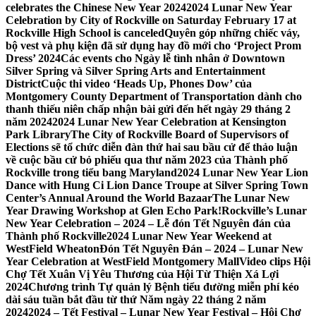
celebrates the Chinese New Year 2024
2024 Lunar New Year
Celebration by City of Rockville on Saturday February 17 at
Rockville High School is canceled
Quyên góp những chiếc váy,
bộ vest và phụ kiện đã sử dụng hay đồ mới cho ‘Project Prom
Dress’ 2024
Các events cho Ngày lễ tình nhân ở Downtown
Silver Spring và Silver Spring Arts and Entertainment
District
Cuộc thi video ‘Heads Up, Phones Dow’ của
Montgomery County Department of Transportation dành cho
thanh thiếu niên chấp nhận bài gửi đến hết ngày 29 tháng 2
năm 2024
2024 Lunar New Year Celebration at Kensington
Park Library
The City of Rockville Board of Supervisors of
Elections sẽ tổ chức diễn đàn thứ hai sau bầu cử để thảo luận
về cuộc bầu cử bỏ phiếu qua thư năm 2023 của Thành phố
Rockville trong tiểu bang Maryland
2024 Lunar New Year Lion
Dance with Hung Ci Lion Dance Troupe at Silver Spring Town
Center’s Annual Around the World Bazaar
The Lunar New
Year Drawing Workshop at Glen Echo Park!
Rockville’s Lunar
New Year Celebration – 2024 – Lễ đón Tết Nguyên đán của
Thành phố Rockville
2024 Lunar New Year Weekend at
WestField Wheaton
Đón Tết Nguyên Đán – 2024 – Lunar New
Year Celebration at WestField Montgomery Mall
Video clips Hội
Chợ Tết Xuân Vị Yêu Thương của Hội Từ Thiện Xá Lợi
2024
Chương trình Tự quản lý Bệnh tiểu đường miễn phí kéo
dài sáu tuần bắt đầu từ thứ Năm ngày 22 tháng 2 năm
2024
2024 – Tết Festival – Lunar New Year Festival – Hội Chợ