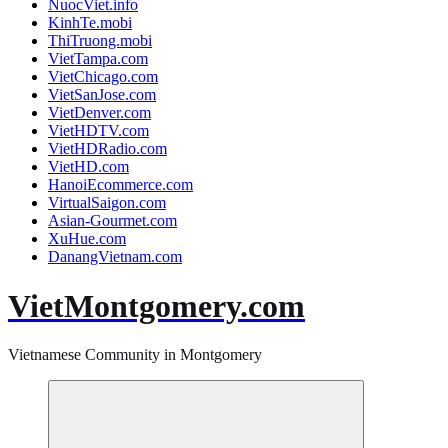
NuocViet.info
KinhTe.mobi
ThiTruong.mobi
VietTampa.com
VietChicago.com
VietSanJose.com
VietDenver.com
VietHDTV.com
VietHDRadio.com
VietHD.com
HanoiEcommerce.com
VirtualSaigon.com
Asian-Gourmet.com
XuHue.com
DanangVietnam.com
VietMontgomery.com
Vietnamese Community in Montgomery