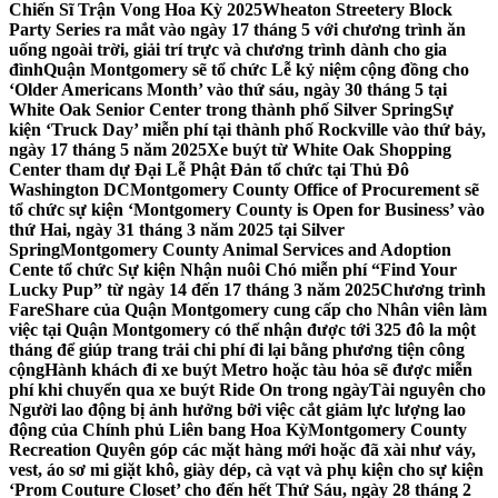
Chiến Sĩ Trận Vong Hoa Kỳ 2025
Wheaton Streetery Block
Party Series ra mắt vào ngày 17 tháng 5 với chương trình ăn
uống ngoài trời, giải trí trực và chương trình dành cho gia
đình
Quận Montgomery sẽ tổ chức Lễ kỷ niệm cộng đồng cho
‘Older Americans Month’ vào thứ sáu, ngày 30 tháng 5 tại
White Oak Senior Center trong thành phố Silver Spring
Sự
kiện ‘Truck Day’ miễn phí tại thành phố Rockville vào thứ bảy,
ngày 17 tháng 5 năm 2025
Xe buýt từ White Oak Shopping
Center tham dự Đại Lễ Phật Đản tổ chức tại Thủ Đô
Washington DC
Montgomery County Office of Procurement sẽ
tổ chức sự kiện ‘Montgomery County is Open for Business’ vào
thứ Hai, ngày 31 tháng 3 năm 2025 tại Silver
Spring
Montgomery County Animal Services and Adoption
Cente tổ chức Sự kiện Nhận nuôi Chó miễn phí “Find Your
Lucky Pup” từ ngày 14 đến 17 tháng 3 năm 2025
Chương trình
FareShare của Quận Montgomery cung cấp cho Nhân viên làm
việc tại Quận Montgomery có thể nhận được tới 325 đô la một
tháng để giúp trang trải chi phí đi lại bằng phương tiện công
cộng
Hành khách đi xe buýt Metro hoặc tàu hỏa sẽ được miễn
phí khi chuyển qua xe buýt Ride On trong ngày
Tài nguyên cho
Người lao động bị ảnh hưởng bởi việc cắt giảm lực lượng lao
động của Chính phủ Liên bang Hoa Kỳ
Montgomery County
Recreation Quyên góp các mặt hàng mới hoặc đã xài như váy,
vest, áo sơ mi giặt khô, giày dép, cà vạt và phụ kiện cho sự kiện
‘Prom Couture Closet’ cho đến hết Thứ Sáu, ngày 28 tháng 2