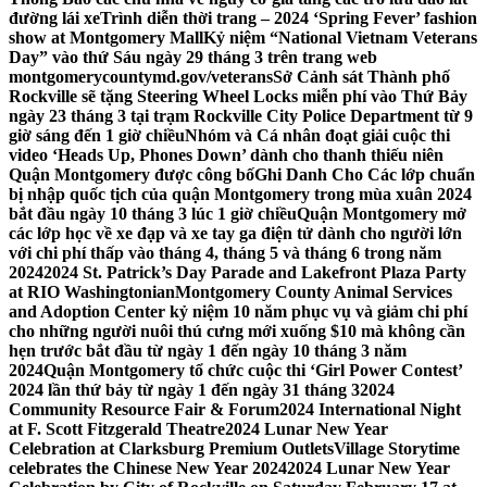
đường lái xe
Trình diễn thời trang – 2024 ‘Spring Fever’ fashion
show at Montgomery Mall
Kỷ niệm “National Vietnam Veterans
Day” vào thứ Sáu ngày 29 tháng 3 trên trang web
montgomerycountymd.gov/veterans
Sở Cảnh sát Thành phố
Rockville sẽ tặng Steering Wheel Locks miễn phí vào Thứ Bảy
ngày 23 tháng 3 tại trạm Rockville City Police Department từ 9
giờ sáng đến 1 giờ chiều
Nhóm và Cá nhân đoạt giải cuộc thi
video ‘Heads Up, Phones Down’ dành cho thanh thiếu niên
Quận Montgomery được công bố
Ghi Danh Cho Các lớp chuẩn
bị nhập quốc tịch của quận Montgomery trong mùa xuân 2024
bắt đầu ngày 10 tháng 3 lúc 1 giờ chiều
Quận Montgomery mở
các lớp học về xe đạp và xe tay ga điện tử dành cho người lớn
với chi phí thấp vào tháng 4, tháng 5 và tháng 6 trong năm
2024
2024 St. Patrick’s Day Parade and Lakefront Plaza Party
at RIO Washingtonian
Montgomery County Animal Services
and Adoption Center kỷ niệm 10 năm phục vụ và giảm chi phí
cho những người nuôi thú cưng mới xuống $10 mà không cần
hẹn trước bắt đầu từ ngày 1 đến ngày 10 tháng 3 năm
2024
Quận Montgomery tổ chức cuộc thi ‘Girl Power Contest’
2024 lần thứ bảy từ ngày 1 đến ngày 31 tháng 3
2024
Community Resource Fair & Forum
2024 International Night
at F. Scott Fitzgerald Theatre
2024 Lunar New Year
Celebration at Clarksburg Premium Outlets
Village Storytime
celebrates the Chinese New Year 2024
2024 Lunar New Year