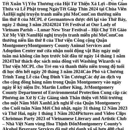
Tết Xuân Vị Yêu Thương của Hội Từ Thiện Xá Lợi –
Đón Giao
Thừa và Lễ Phật trong NgàyTết Giáp Thìn 2024 tại Chùa Viên
Ân
Hội nghị truyện tranh miễn phí MoComCon thường niên
lần thứ 8 của MCPL ở Germantown được dời lại vào Thứ Bảy,
ngày 2 tháng 3 năm 2024
2024 Tết Festival at Our Lady of
Vietnam Parish – Lunar New Year Festival – Hội Chợ Tết Giáo
Xứ Mẹ Việt Nam
Hội nghị truyện tranh miễn phí MoComCon
thường niên lần thứ 8 của Thư viện Công cộng Quận
Montgomery
Montgomery County Animal Services and
Adoption Center mở cửa nhận nuôi động vật Bảy ngày một
tuần mà không cần hẹn trước bắt đầu từ ngày 14 tháng 1 năm
2024
Thử thách đọc sách mùa đông với Washing Wizards và
Thư viện MCPL cho Trẻ em và thanh thiếu niên trong độ tuổi
đi học đến hết ngày 20 tháng 3 năm 2024
Cáo Phó và Chương
Trình Tang Lễ của Ông Đinh Văn Cương
Các dự án dịch vụ
cho cộng đồng hàng năm trong Quận Montgomery vào ngày
ngày lễ kỷ niệm Dr. Martin Luther King, Jr
Montgomery
County Department of Environmental Protection Cung cấp các
Phương án Xử lý Cây Giáng sinh Thân thiện với Môi trường
cho một Năm Mới Xanh
Lịch nghỉ lễ của Quận Montgomery
cho Cuối tuần Năm Mới Chủ nhật, ngày 31 tháng 12 Năm 2023
và Thứ Hai, ngày 1 tháng 1 Năm 2024
Pictures and Video Clips
Christmas Party 2023 of Vietnamese Literary and Artistic Club
– Nhà Việt Nam vùng Hoa Thịnh Đốn
Montgomery County’s
Alcohol Beverage Services đã mở ghi danh xổ số hơn 400 chai