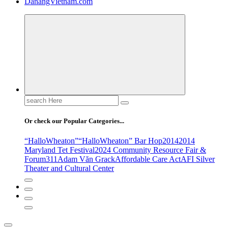
DanangVietnam.com
Search
for:
Or check our Popular Categories...
“HalloWheaton”
“HalloWheaton” Bar Hop
2014
2014
Maryland Tet Festival
2024 Community Resource Fair &
Forum
311
Adam Văn Grack
Affordable Care Act
AFI Silver
Theater and Cultural Center