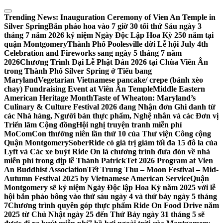
Skip
to
Trending News:
Inauguration Ceremony of Vien An Temple in
content
Silver Spring
Bắn pháo hoa vào 7 giờ 30 tối thứ Sáu ngày 3
tháng 7 năm 2026 kỷ niệm Ngày Độc Lập Hoa Kỳ 250 năm tại
quận Montgomery
Thành Phố Poolesville dời Lễ hội July 4th
Celebration and Fireworks sang ngày 5 tháng 7 năm
2026
Chương Trình Đại Lễ Phật Đản 2026 tại Chùa Viên Ân
trong Thành Phố Silver Spring ở Tiểu bang
Maryland
Vegetarian Vietnamese pancake/ crepe (bánh xèo
chay) Fundraising Event at Viên Ân Temple
Middle Eastern
American Heritage Month
Taste of Wheaton: Maryland’s
Culinary & Culture Festival 2026 đang Nhận đơn Ghi danh từ
các Nhà hàng, Người bán thực phẩm, Nghệ nhân và các Đơn vị
Triển lãm Cộng đồng
Hội nghị truyện tranh miễn phí
MoComCon thường niên lần thứ 10 của Thư viện Công cộng
Quận Montgomery
SoberRide có giá trị giảm tối đa 15 đô la của
Lyft và Các xe buýt Ride On là chương trình đưa đón về nhà
miễn phí trong dịp lễ Thánh Patrick
Tet 2026 Program at Vien
An Buddhist Association
Tết Trung Thu – Moon Festival – Mid-
Autumn Festival 2025 by Vietnamese American Service
Quận
Montgomery sẽ kỷ niệm Ngày Độc lập Hoa Kỳ năm 2025 với lễ
hội bắn pháo bông vào thứ sáu ngày 4 và thứ bảy ngày 5 tháng
7
Chương trình quyên góp thực phẩm Ride On Food Drive năm
2025 từ Chủ Nhật ngày 25 đến Thứ Bảy ngày 31 tháng 5 sẽ