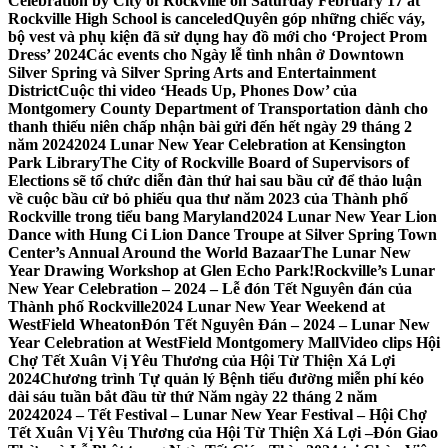
Celebration by City of Rockville on Saturday February 17 at
Rockville High School is canceled
Quyên góp những chiếc váy,
bộ vest và phụ kiện đã sử dụng hay đồ mới cho ‘Project Prom
Dress’ 2024
Các events cho Ngày lễ tình nhân ở Downtown
Silver Spring và Silver Spring Arts and Entertainment
District
Cuộc thi video ‘Heads Up, Phones Dow’ của
Montgomery County Department of Transportation dành cho
thanh thiếu niên chấp nhận bài gửi đến hết ngày 29 tháng 2
năm 2024
2024 Lunar New Year Celebration at Kensington
Park Library
The City of Rockville Board of Supervisors of
Elections sẽ tổ chức diễn đàn thứ hai sau bầu cử để thảo luận
về cuộc bầu cử bỏ phiếu qua thư năm 2023 của Thành phố
Rockville trong tiểu bang Maryland
2024 Lunar New Year Lion
Dance with Hung Ci Lion Dance Troupe at Silver Spring Town
Center’s Annual Around the World Bazaar
The Lunar New
Year Drawing Workshop at Glen Echo Park!
Rockville’s Lunar
New Year Celebration – 2024 – Lễ đón Tết Nguyên đán của
Thành phố Rockville
2024 Lunar New Year Weekend at
WestField Wheaton
Đón Tết Nguyên Đán – 2024 – Lunar New
Year Celebration at WestField Montgomery Mall
Video clips Hội
Chợ Tết Xuân Vị Yêu Thương của Hội Từ Thiện Xá Lợi
2024
Chương trình Tự quản lý Bệnh tiểu đường miễn phí kéo
dài sáu tuần bắt đầu từ thứ Năm ngày 22 tháng 2 năm
2024
2024 – Tết Festival – Lunar New Year Festival – Hội Chợ
Tết Xuân Vị Yêu Thương của Hội Từ Thiện Xá Lợi –
Đón Giao