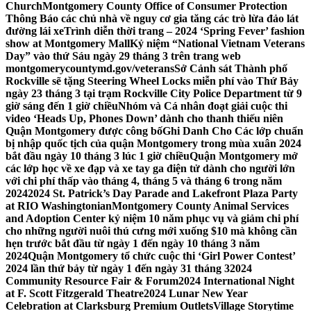
Church
Montgomery County Office of Consumer Protection
Thông Báo các chủ nhà về nguy cơ gia tăng các trò lừa đảo lát
đường lái xe
Trình diễn thời trang – 2024 ‘Spring Fever’ fashion
show at Montgomery Mall
Kỷ niệm “National Vietnam Veterans
Day” vào thứ Sáu ngày 29 tháng 3 trên trang web
montgomerycountymd.gov/veterans
Sở Cảnh sát Thành phố
Rockville sẽ tặng Steering Wheel Locks miễn phí vào Thứ Bảy
ngày 23 tháng 3 tại trạm Rockville City Police Department từ 9
giờ sáng đến 1 giờ chiều
Nhóm và Cá nhân đoạt giải cuộc thi
video ‘Heads Up, Phones Down’ dành cho thanh thiếu niên
Quận Montgomery được công bố
Ghi Danh Cho Các lớp chuẩn
bị nhập quốc tịch của quận Montgomery trong mùa xuân 2024
bắt đầu ngày 10 tháng 3 lúc 1 giờ chiều
Quận Montgomery mở
các lớp học về xe đạp và xe tay ga điện tử dành cho người lớn
với chi phí thấp vào tháng 4, tháng 5 và tháng 6 trong năm
2024
2024 St. Patrick’s Day Parade and Lakefront Plaza Party
at RIO Washingtonian
Montgomery County Animal Services
and Adoption Center kỷ niệm 10 năm phục vụ và giảm chi phí
cho những người nuôi thú cưng mới xuống $10 mà không cần
hẹn trước bắt đầu từ ngày 1 đến ngày 10 tháng 3 năm
2024
Quận Montgomery tổ chức cuộc thi ‘Girl Power Contest’
2024 lần thứ bảy từ ngày 1 đến ngày 31 tháng 3
2024
Community Resource Fair & Forum
2024 International Night
at F. Scott Fitzgerald Theatre
2024 Lunar New Year
Celebration at Clarksburg Premium Outlets
Village Storytime