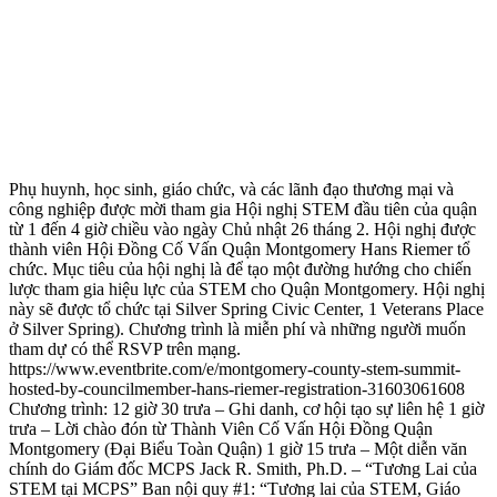
Phụ huynh, học sinh, giáo chức, và các lãnh đạo thương mại và
công nghiệp được mời tham gia Hội nghị STEM đầu tiên của quận
từ 1 đến 4 giờ chiều vào ngày Chủ nhật 26 tháng 2. Hội nghị được
thành viên Hội Đồng Cố Vấn Quận Montgomery Hans Riemer tổ
chức. Mục tiêu của hội nghị là để tạo một đường hướng cho chiến
lược tham gia hiệu lực của STEM cho Quận Montgomery. Hội nghị
này sẽ được tổ chức tại Silver Spring Civic Center, 1 Veterans Place
ở Silver Spring). Chương trình là miễn phí và những người muốn
tham dự có thể RSVP trên mạng.
https://www.eventbrite.com/e/montgomery-county-stem-summit-
hosted-by-councilmember-hans-riemer-registration-31603061608
Chương trình: 12 giờ 30 trưa – Ghi danh, cơ hội tạo sự liên hệ 1 giờ
trưa – Lời chào đón từ Thành Viên Cố Vấn Hội Đồng Quận
Montgomery (Đại Biểu Toàn Quận) 1 giờ 15 trưa – Một diễn văn
chính do Giám đốc MCPS Jack R. Smith, Ph.D. – “Tương Lai của
STEM tại MCPS” Ban nội quy #1: “Tương lai của STEM, Giáo