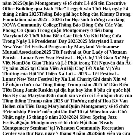
năm 2025
Quận Montgomery sẽ tổ chức Lễ đổi tên Executive
Office Building qua Isiah “Ike” Leggett vào Thứ Hai, ngày 24
tháng 2 năm 2025
Thông Báo giải học bổng của Kimmy Dương
Foundation năm 2025 – 2026 cho Học sinh trường cao đẳng
NOVA Community College
Thông Báo Đóng Cửa Các Văn
Phòng Cơ Quan Trong quận Montgomery ở tiểu bang
Maryland & Thời Khóa Biểu Các Dịch Vụ Khi Đóng Cửa
Trong Ngày Lễ Presidents’ Day 2025
2025 Maryland Lunar
New Year Tet Festival Program by Maryland Vietnamese
Mutual Association
2025 Tết Festival at Our Lady of Vietnam
Parish – Lunar New Year Festival – Hội Chợ Tết Giáo Xứ Mẹ
Việt Nam
Đón Giao Thừa và Lễ Phật trong Tết Nguyên đán Ất
Tỵ năm 2025 tại Chùa Viên Ân
Hội Chợ Tết Xuân Vị Yêu
Thương của Hội Từ Thiện Xá Lợi – 2025 – Tết Festival –
Lunar New Year Festival by Xa Loi Charity
Ghi danh Xin vé
Lễ nhậm chức của Tổng thống Trump năm 2025 từ Dân Biểu
Tiểu Bang Jamie Raskin tại địa hạt hay khu 8 bầu cử quốc hội
Hoa Kỳ của Maryland
Ghi danh xin vé đi coi Lễ nhậm chức của
Tổng thống Trump năm 2025 từ Thượng nghị sĩ Hoa Kỳ Van
Hollen của Tiểu Bang Maryland
Quận Montgomery sẽ tổ chức
‘Friendship Picnic’ miễn phí lần thứ 10 tại Wheaton vào Chủ
Nhật, ngày 15 tháng 9 năm 2024
2024 Silver Spring Jazz
Festival
Quận Montgomery sẽ tổ chức Hội thảo ‘Ready
Montgomery Seminar’ tại Wheaton Community Recreation
Center vào thứ Bảy, ngày 7 tháng 9 năm 2024
Sinh viên và cựu