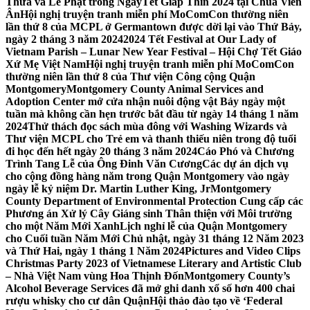
Thừa và Lễ Phật trong NgàyTết Giáp Thìn 2024 tại Chùa Viên
Ân
Hội nghị truyện tranh miễn phí MoComCon thường niên
lần thứ 8 của MCPL ở Germantown được dời lại vào Thứ Bảy,
ngày 2 tháng 3 năm 2024
2024 Tết Festival at Our Lady of
Vietnam Parish – Lunar New Year Festival – Hội Chợ Tết Giáo
Xứ Mẹ Việt Nam
Hội nghị truyện tranh miễn phí MoComCon
thường niên lần thứ 8 của Thư viện Công cộng Quận
Montgomery
Montgomery County Animal Services and
Adoption Center mở cửa nhận nuôi động vật Bảy ngày một
tuần mà không cần hẹn trước bắt đầu từ ngày 14 tháng 1 năm
2024
Thử thách đọc sách mùa đông với Washing Wizards và
Thư viện MCPL cho Trẻ em và thanh thiếu niên trong độ tuổi
đi học đến hết ngày 20 tháng 3 năm 2024
Cáo Phó và Chương
Trình Tang Lễ của Ông Đinh Văn Cương
Các dự án dịch vụ
cho cộng đồng hàng năm trong Quận Montgomery vào ngày
ngày lễ kỷ niệm Dr. Martin Luther King, Jr
Montgomery
County Department of Environmental Protection Cung cấp các
Phương án Xử lý Cây Giáng sinh Thân thiện với Môi trường
cho một Năm Mới Xanh
Lịch nghỉ lễ của Quận Montgomery
cho Cuối tuần Năm Mới Chủ nhật, ngày 31 tháng 12 Năm 2023
và Thứ Hai, ngày 1 tháng 1 Năm 2024
Pictures and Video Clips
Christmas Party 2023 of Vietnamese Literary and Artistic Club
– Nhà Việt Nam vùng Hoa Thịnh Đốn
Montgomery County’s
Alcohol Beverage Services đã mở ghi danh xổ số hơn 400 chai
rượu whisky cho cư dân Quận
Hội thảo đào tạo về ‘Federal