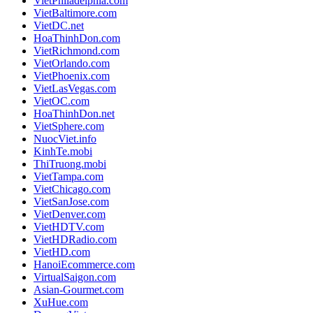
VietPhiladelphia.com
VietBaltimore.com
VietDC.net
HoaThinhDon.com
VietRichmond.com
VietOrlando.com
VietPhoenix.com
VietLasVegas.com
VietOC.com
HoaThinhDon.net
VietSphere.com
NuocViet.info
KinhTe.mobi
ThiTruong.mobi
VietTampa.com
VietChicago.com
VietSanJose.com
VietDenver.com
VietHDTV.com
VietHDRadio.com
VietHD.com
HanoiEcommerce.com
VirtualSaigon.com
Asian-Gourmet.com
XuHue.com