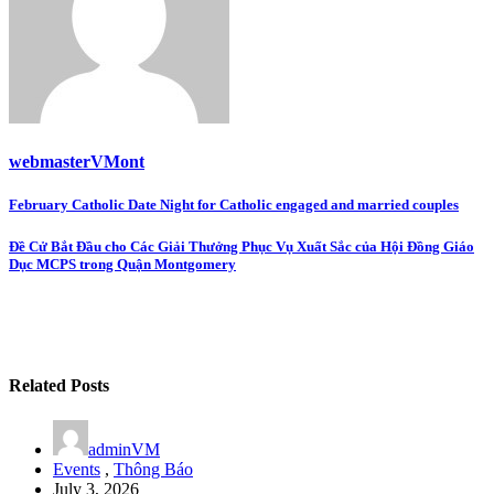
webmasterVMont
Post
February Catholic Date Night for Catholic engaged and married couples
navigation
Đề Cử Bắt Đầu cho Các Giải Thưởng Phục Vụ Xuất Sắc của Hội Đồng Giáo
Dục MCPS trong Quận Montgomery
Related Posts
adminVM
Events
,
Thông Báo
July 3, 2026