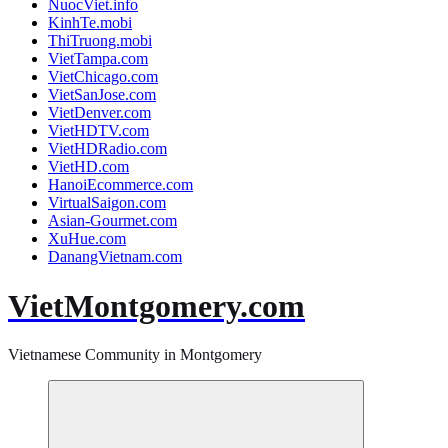
NuocViet.info
KinhTe.mobi
ThiTruong.mobi
VietTampa.com
VietChicago.com
VietSanJose.com
VietDenver.com
VietHDTV.com
VietHDRadio.com
VietHD.com
HanoiEcommerce.com
VirtualSaigon.com
Asian-Gourmet.com
XuHue.com
DanangVietnam.com
VietMontgomery.com
Vietnamese Community in Montgomery