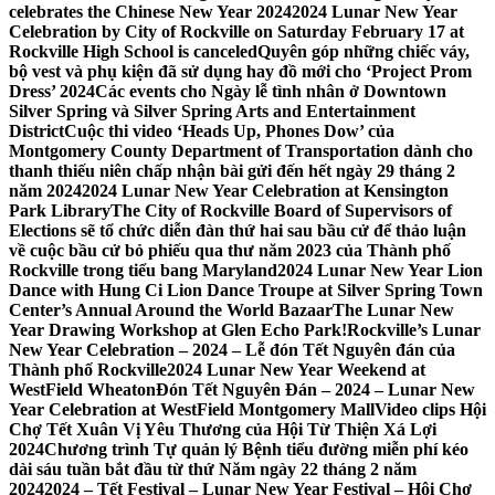
celebrates the Chinese New Year 2024
2024 Lunar New Year
Celebration by City of Rockville on Saturday February 17 at
Rockville High School is canceled
Quyên góp những chiếc váy,
bộ vest và phụ kiện đã sử dụng hay đồ mới cho ‘Project Prom
Dress’ 2024
Các events cho Ngày lễ tình nhân ở Downtown
Silver Spring và Silver Spring Arts and Entertainment
District
Cuộc thi video ‘Heads Up, Phones Dow’ của
Montgomery County Department of Transportation dành cho
thanh thiếu niên chấp nhận bài gửi đến hết ngày 29 tháng 2
năm 2024
2024 Lunar New Year Celebration at Kensington
Park Library
The City of Rockville Board of Supervisors of
Elections sẽ tổ chức diễn đàn thứ hai sau bầu cử để thảo luận
về cuộc bầu cử bỏ phiếu qua thư năm 2023 của Thành phố
Rockville trong tiểu bang Maryland
2024 Lunar New Year Lion
Dance with Hung Ci Lion Dance Troupe at Silver Spring Town
Center’s Annual Around the World Bazaar
The Lunar New
Year Drawing Workshop at Glen Echo Park!
Rockville’s Lunar
New Year Celebration – 2024 – Lễ đón Tết Nguyên đán của
Thành phố Rockville
2024 Lunar New Year Weekend at
WestField Wheaton
Đón Tết Nguyên Đán – 2024 – Lunar New
Year Celebration at WestField Montgomery Mall
Video clips Hội
Chợ Tết Xuân Vị Yêu Thương của Hội Từ Thiện Xá Lợi
2024
Chương trình Tự quản lý Bệnh tiểu đường miễn phí kéo
dài sáu tuần bắt đầu từ thứ Năm ngày 22 tháng 2 năm
2024
2024 – Tết Festival – Lunar New Year Festival – Hội Chợ