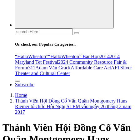
Search
for:
Or check our Popular Categories...
“HalloWheaton”
“HalloWheaton” Bar Hop
2014
2014
Maryland Tet Festival
2024 Community Resource Fair &
Forum
311
Adam Văn Grack
Affordable Care Act
AFI Silver
Theater and Cultural Center
Subscribe
Home
Thành Viên Hội Đồng Cố Vấn Quận Montgomery Hans
Riemer tổ chức Hội Nghị STEM vào ngày 26 tháng 2 năm
2017
Thành Viên Hội Đồng Cố Vấn
Quận Montgomery Hans