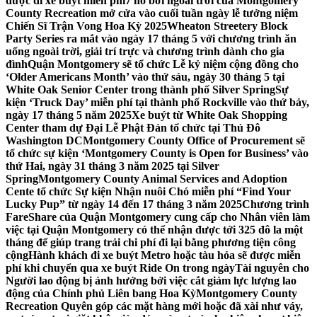
được đi xe buýt miễn phí
7 hồ bơi ngoài trời của Montgomery
County Recreation mở cửa vào cuối tuần ngày lễ tưởng niệm
Chiến Sĩ Trận Vong Hoa Kỳ 2025
Wheaton Streetery Block
Party Series ra mắt vào ngày 17 tháng 5 với chương trình ăn
uống ngoài trời, giải trí trực và chương trình dành cho gia
đình
Quận Montgomery sẽ tổ chức Lễ kỷ niệm cộng đồng cho
‘Older Americans Month’ vào thứ sáu, ngày 30 tháng 5 tại
White Oak Senior Center trong thành phố Silver Spring
Sự
kiện ‘Truck Day’ miễn phí tại thành phố Rockville vào thứ bảy,
ngày 17 tháng 5 năm 2025
Xe buýt từ White Oak Shopping
Center tham dự Đại Lễ Phật Đản tổ chức tại Thủ Đô
Washington DC
Montgomery County Office of Procurement sẽ
tổ chức sự kiện ‘Montgomery County is Open for Business’ vào
thứ Hai, ngày 31 tháng 3 năm 2025 tại Silver
Spring
Montgomery County Animal Services and Adoption
Cente tổ chức Sự kiện Nhận nuôi Chó miễn phí “Find Your
Lucky Pup” từ ngày 14 đến 17 tháng 3 năm 2025
Chương trình
FareShare của Quận Montgomery cung cấp cho Nhân viên làm
việc tại Quận Montgomery có thể nhận được tới 325 đô la một
tháng để giúp trang trải chi phí đi lại bằng phương tiện công
cộng
Hành khách đi xe buýt Metro hoặc tàu hỏa sẽ được miễn
phí khi chuyển qua xe buýt Ride On trong ngày
Tài nguyên cho
Người lao động bị ảnh hưởng bởi việc cắt giảm lực lượng lao
động của Chính phủ Liên bang Hoa Kỳ
Montgomery County
Recreation Quyên góp các mặt hàng mới hoặc đã xài như váy,