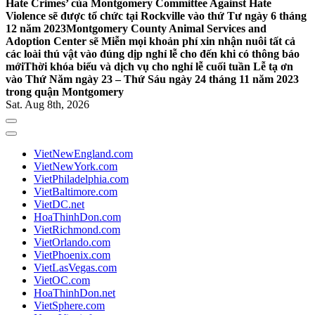
Hate Crimes’ của Montgomery Committee Against Hate
Violence sẽ được tổ chức tại Rockville vào thứ Tư ngày 6 tháng
12 năm 2023
Montgomery County Animal Services and
Adoption Center sẽ Miễn mọi khoản phí xin nhận nuôi tất cả
các loài thú vật vào đúng dịp nghỉ lễ cho đến khi có thông báo
mới
Thời khóa biểu và dịch vụ cho nghỉ lễ cuối tuần Lễ tạ ơn
vào Thứ Năm ngày 23 – Thứ Sáu ngày 24 tháng 11 năm 2023
trong quận Montgomery
Sat. Aug 8th, 2026
VietNewEngland.com
VietNewYork.com
VietPhiladelphia.com
VietBaltimore.com
VietDC.net
HoaThinhDon.com
VietRichmond.com
VietOrlando.com
VietPhoenix.com
VietLasVegas.com
VietOC.com
HoaThinhDon.net
VietSphere.com