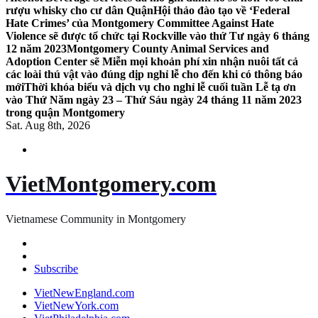
rượu whisky cho cư dân Quận
Hội thảo đào tạo về ‘Federal
Hate Crimes’ của Montgomery Committee Against Hate
Violence sẽ được tổ chức tại Rockville vào thứ Tư ngày 6 tháng
12 năm 2023
Montgomery County Animal Services and
Adoption Center sẽ Miễn mọi khoản phí xin nhận nuôi tất cả
các loài thú vật vào đúng dịp nghỉ lễ cho đến khi có thông báo
mới
Thời khóa biểu và dịch vụ cho nghỉ lễ cuối tuần Lễ tạ ơn
vào Thứ Năm ngày 23 – Thứ Sáu ngày 24 tháng 11 năm 2023
trong quận Montgomery
Sat. Aug 8th, 2026
VietMontgomery.com
Vietnamese Community in Montgomery
Subscribe
VietNewEngland.com
VietNewYork.com