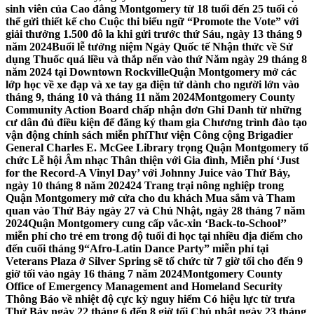
sinh viên của Cao đẳng Montgomery từ 18 tuổi đến 25 tuổi có
thể gửi thiết kế cho Cuộc thi biểu ngữ “Promote the Vote” với
giải thưởng 1.500 đô la khi gửi trước thứ Sáu, ngày 13 tháng 9
năm 2024
Buổi lễ tưởng niệm Ngày Quốc tế Nhận thức về Sử
dụng Thuốc quá liều và thắp nến vào thứ Năm ngày 29 tháng 8
năm 2024 tại Downtown Rockville
Quận Montgomery mở các
lớp học về xe đạp và xe tay ga điện tử dành cho người lớn vào
tháng 9, tháng 10 và tháng 11 năm 2024
Montgomery County
Community Action Board chấp nhận đơn Ghi Danh từ những
cư dân đủ điều kiện để đăng ký tham gia Chương trình đào tạo
vận động chính sách miễn phí
Thư viện Công cộng Brigadier
General Charles E. McGee Library trọng Quận Montgomery tổ
chức Lễ hội Âm nhạc Thân thiện với Gia đình, Miễn phí ‘Just
for the Record-A Vinyl Day’ với Johnny Juice vào Thứ Bảy,
ngày 10 tháng 8 năm 2024
24 Trang trại nông nghiệp trong
Quận Montgomery mở cửa cho du khách Mua sắm và Tham
quan vào Thứ Bảy ngày 27 và Chủ Nhật, ngày 28 tháng 7 năm
2024
Quận Montgomery cung cấp vắc-xin ‘Back-to-School’’
miễn phí cho trẻ em trong độ tuổi đi học tại nhiều địa điểm cho
đến cuối tháng 9
“Afro-Latin Dance Party” miễn phí tại
Veterans Plaza ở Silver Spring sẽ tổ chức từ 7 giờ tối cho đến 9
giờ tối vào ngày 16 tháng 7 năm 2024
Montgomery County
Office of Emergency Management and Homeland Security
Thông Báo về nhiệt độ cực kỳ nguy hiểm Có hiệu lực từ trưa
Thứ Bảy ngày 22 tháng 6 đến 8 giờ tối Chủ nhật ngày 23 tháng