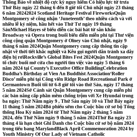
Thông Báo về nhiệt độ cực kỳ nguy hiểm Có hiệu lực từ trưa
Thứ Bảy ngày 22 tháng 6 đến 8 giờ tối Chủ nhật ngày 23 tháng
6 năm 2024
2024 Scotland Heritage Festival Fireworks
Quận
Montgomery sẽ công nhận ‘Juneteenth’ theo nhiều cách và với
nhiều lễ kỷ niệm, hầu hết vào Thứ Tư ngày 19 tháng
Sáu
Michael Hayes sẽ biểu diễn các bài hát từ sân khấu
Broadway và Opera trong buổi biểu diễn miễn phí tại Thư viện
công cộng quận Montgomery ở Olney vào Chủ nhật, ngày 9
tháng 6 năm 2024
Quận Montgomery cung cấp thông tin cập
nhật về thời tiết khắc nghiệt và Kêu gọi người dân tránh xa dây
điện bị rơi
Rockville’s Global Bites Fest 2024
Quận Montgomery
tổ chức buổi mở cửa cho người tìm việc vào ngày 5 tháng 6
năm 2024 tại County’s Executive Office Building
Celebration
Buddha’s Birthday at Vien An Buddhist Association
‘Roller
Disco’ miễn phí tại Công viên Ridge Road Recreational Park ở
Germantown Buổi tối từ 6-8 giờ tối vào thứ Sáu, ngày 17 tháng
5 năm 2024
Sở Cảnh sát Quận Montgomery cung cấp miễn phí
các bản nâng cấp phần mềm chống trộm với Xe Hyundai trong
ba ngày: Thứ Năm ngày 9 , Thứ Sáu ngày 10 và Thứ Bảy ngày
11 tháng 5 năm 2024
Bỏ phiếu sớm cho Cuộc bầu cử sơ bộ Tổng
thống Hoa Kỳ năm 2024 từ Thứ Năm ngày 2 tháng 5 năm
2024, đến Thứ Năm ngày 9 tháng 5 năm 2024
Thứ Ba ngày 23
tháng 4 là hạn chót Ghi Danh cho Cuộc bầu cử sơ bộ năm 2024
trong tiểu bang Maryland
Black April Commemoration 2024 by
Youth Ministry Of Our Lady of Vietnam Catholic