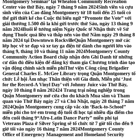
Montgomery Seminar’ tại Wheaton Community Recreation
Center vào thứ Bảy, ngày 7 tháng 9 năm 2024
Sinh viên và cựu
sinh viên của Cao đẳng Montgomery từ 18 tuổi đến 25 tuổi có
thể gửi thiết kế cho Cuộc thi biểu ngữ “Promote the Vote” với
giải thưởng 1.500 đô la khi gửi trước thứ Sáu, ngày 13 tháng 9
năm 2024
Buổi lễ tưởng niệm Ngày Quốc tế Nhận thức về Sử
dụng Thuốc quá liều và thắp nến vào thứ Năm ngày 29 tháng 8
năm 2024 tại Downtown Rockville
Quận Montgomery mở các
lớp học về xe đạp và xe tay ga điện tử dành cho người lớn vào
tháng 9, tháng 10 và tháng 11 năm 2024
Montgomery County
Community Action Board chấp nhận đơn Ghi Danh từ những
cư dân đủ điều kiện để đăng ký tham gia Chương trình đào tạo
vận động chính sách miễn phí
Thư viện Công cộng Brigadier
General Charles E. McGee Library trọng Quận Montgomery tổ
chức Lễ hội Âm nhạc Thân thiện với Gia đình, Miễn phí ‘Just
for the Record-A Vinyl Day’ với Johnny Juice vào Thứ Bảy,
ngày 10 tháng 8 năm 2024
24 Trang trại nông nghiệp trong
Quận Montgomery mở cửa cho du khách Mua sắm và Tham
quan vào Thứ Bảy ngày 27 và Chủ Nhật, ngày 28 tháng 7 năm
2024
Quận Montgomery cung cấp vắc-xin ‘Back-to-School’’
miễn phí cho trẻ em trong độ tuổi đi học tại nhiều địa điểm cho
đến cuối tháng 9
“Afro-Latin Dance Party” miễn phí tại
Veterans Plaza ở Silver Spring sẽ tổ chức từ 7 giờ tối cho đến 9
giờ tối vào ngày 16 tháng 7 năm 2024
Montgomery County
Office of Emergency Management and Homeland Security