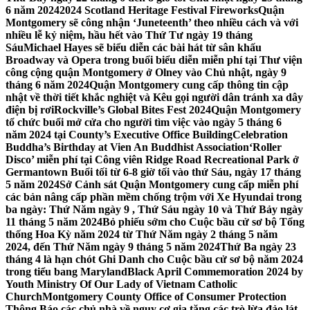
6 năm 2024
2024 Scotland Heritage Festival Fireworks
Quận
Montgomery sẽ công nhận ‘Juneteenth’ theo nhiều cách và với
nhiều lễ kỷ niệm, hầu hết vào Thứ Tư ngày 19 tháng
Sáu
Michael Hayes sẽ biểu diễn các bài hát từ sân khấu
Broadway và Opera trong buổi biểu diễn miễn phí tại Thư viện
công cộng quận Montgomery ở Olney vào Chủ nhật, ngày 9
tháng 6 năm 2024
Quận Montgomery cung cấp thông tin cập
nhật về thời tiết khắc nghiệt và Kêu gọi người dân tránh xa dây
điện bị rơi
Rockville’s Global Bites Fest 2024
Quận Montgomery
tổ chức buổi mở cửa cho người tìm việc vào ngày 5 tháng 6
năm 2024 tại County’s Executive Office Building
Celebration
Buddha’s Birthday at Vien An Buddhist Association
‘Roller
Disco’ miễn phí tại Công viên Ridge Road Recreational Park ở
Germantown Buổi tối từ 6-8 giờ tối vào thứ Sáu, ngày 17 tháng
5 năm 2024
Sở Cảnh sát Quận Montgomery cung cấp miễn phí
các bản nâng cấp phần mềm chống trộm với Xe Hyundai trong
ba ngày: Thứ Năm ngày 9 , Thứ Sáu ngày 10 và Thứ Bảy ngày
11 tháng 5 năm 2024
Bỏ phiếu sớm cho Cuộc bầu cử sơ bộ Tổng
thống Hoa Kỳ năm 2024 từ Thứ Năm ngày 2 tháng 5 năm
2024, đến Thứ Năm ngày 9 tháng 5 năm 2024
Thứ Ba ngày 23
tháng 4 là hạn chót Ghi Danh cho Cuộc bầu cử sơ bộ năm 2024
trong tiểu bang Maryland
Black April Commemoration 2024 by
Youth Ministry Of Our Lady of Vietnam Catholic
Church
Montgomery County Office of Consumer Protection
Thông Báo các chủ nhà về nguy cơ gia tăng các trò lừa đảo lát