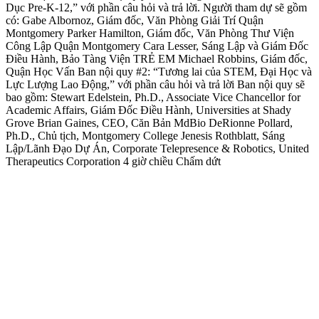
Dục Pre-K-12,” với phần câu hỏi và trả lời. Người tham dự sẽ gồm
có: Gabe Albornoz, Giám đốc, Văn Phòng Giải Trí Quận
Montgomery Parker Hamilton, Giám đốc, Văn Phòng Thư Viện
Công Lập Quận Montgomery Cara Lesser, Sáng Lập và Giám Đốc
Điều Hành, Bảo Tàng Viện TRẺ EM Michael Robbins, Giám đốc,
Quận Học Vấn Ban nội quy #2: “Tương lai của STEM, Đại Học và
Lực Lượng Lao Động,” với phần câu hỏi và trả lời Ban nội quy sẽ
bao gồm: Stewart Edelstein, Ph.D., Associate Vice Chancellor for
Academic Affairs, Giám Đốc Điều Hành, Universities at Shady
Grove Brian Gaines, CEO, Căn Bản MdBio DeRionne Pollard,
Ph.D., Chủ tịch, Montgomery College Jenesis Rothblatt, Sáng
Lập/Lãnh Đạo Dự Án, Corporate Telepresence & Robotics, United
Therapeutics Corporation 4 giờ chiều Chấm dứt