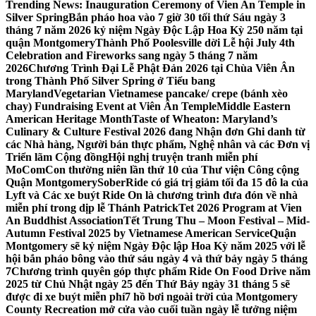
Trending News:
Inauguration Ceremony of Vien An Temple in
Silver Spring
Bắn pháo hoa vào 7 giờ 30 tối thứ Sáu ngày 3
tháng 7 năm 2026 kỷ niệm Ngày Độc Lập Hoa Kỳ 250 năm tại
quận Montgomery
Thành Phố Poolesville dời Lễ hội July 4th
Celebration and Fireworks sang ngày 5 tháng 7 năm
2026
Chương Trình Đại Lễ Phật Đản 2026 tại Chùa Viên Ân
trong Thành Phố Silver Spring ở Tiểu bang
Maryland
Vegetarian Vietnamese pancake/ crepe (bánh xèo
chay) Fundraising Event at Viên Ân Temple
Middle Eastern
American Heritage Month
Taste of Wheaton: Maryland’s
Culinary & Culture Festival 2026 đang Nhận đơn Ghi danh từ
các Nhà hàng, Người bán thực phẩm, Nghệ nhân và các Đơn vị
Triển lãm Cộng đồng
Hội nghị truyện tranh miễn phí
MoComCon thường niên lần thứ 10 của Thư viện Công cộng
Quận Montgomery
SoberRide có giá trị giảm tối đa 15 đô la của
Lyft và Các xe buýt Ride On là chương trình đưa đón về nhà
miễn phí trong dịp lễ Thánh Patrick
Tet 2026 Program at Vien
An Buddhist Association
Tết Trung Thu – Moon Festival – Mid-
Autumn Festival 2025 by Vietnamese American Service
Quận
Montgomery sẽ kỷ niệm Ngày Độc lập Hoa Kỳ năm 2025 với lễ
hội bắn pháo bông vào thứ sáu ngày 4 và thứ bảy ngày 5 tháng
7
Chương trình quyên góp thực phẩm Ride On Food Drive năm
2025 từ Chủ Nhật ngày 25 đến Thứ Bảy ngày 31 tháng 5 sẽ
được đi xe buýt miễn phí
7 hồ bơi ngoài trời của Montgomery
County Recreation mở cửa vào cuối tuần ngày lễ tưởng niệm