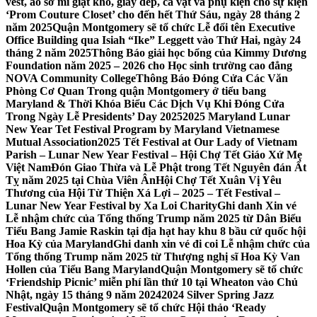
vest, áo sơ mi giặt khô, giày dép, cà vạt và phụ kiện cho sự kiện
‘Prom Couture Closet’ cho đến hết Thứ Sáu, ngày 28 tháng 2
năm 2025
Quận Montgomery sẽ tổ chức Lễ đổi tên Executive
Office Building qua Isiah “Ike” Leggett vào Thứ Hai, ngày 24
tháng 2 năm 2025
Thông Báo giải học bổng của Kimmy Dương
Foundation năm 2025 – 2026 cho Học sinh trường cao đẳng
NOVA Community College
Thông Báo Đóng Cửa Các Văn
Phòng Cơ Quan Trong quận Montgomery ở tiểu bang
Maryland & Thời Khóa Biểu Các Dịch Vụ Khi Đóng Cửa
Trong Ngày Lễ Presidents’ Day 2025
2025 Maryland Lunar
New Year Tet Festival Program by Maryland Vietnamese
Mutual Association
2025 Tết Festival at Our Lady of Vietnam
Parish – Lunar New Year Festival – Hội Chợ Tết Giáo Xứ Mẹ
Việt Nam
Đón Giao Thừa và Lễ Phật trong Tết Nguyên đán Ất
Tỵ năm 2025 tại Chùa Viên Ân
Hội Chợ Tết Xuân Vị Yêu
Thương của Hội Từ Thiện Xá Lợi – 2025 – Tết Festival –
Lunar New Year Festival by Xa Loi Charity
Ghi danh Xin vé
Lễ nhậm chức của Tổng thống Trump năm 2025 từ Dân Biểu
Tiểu Bang Jamie Raskin tại địa hạt hay khu 8 bầu cử quốc hội
Hoa Kỳ của Maryland
Ghi danh xin vé đi coi Lễ nhậm chức của
Tổng thống Trump năm 2025 từ Thượng nghị sĩ Hoa Kỳ Van
Hollen của Tiểu Bang Maryland
Quận Montgomery sẽ tổ chức
‘Friendship Picnic’ miễn phí lần thứ 10 tại Wheaton vào Chủ
Nhật, ngày 15 tháng 9 năm 2024
2024 Silver Spring Jazz
Festival
Quận Montgomery sẽ tổ chức Hội thảo ‘Ready