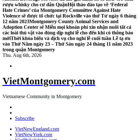
rượu whisky cho cư dân Quận
Hội thảo đào tạo về ‘Federal
Hate Crimes’ của Montgomery Committee Against Hate
Violence sẽ được tổ chức tại Rockville vào thứ Tư ngày 6 tháng
12 năm 2023
Montgomery County Animal Services and
Adoption Center sẽ Miễn mọi khoản phí xin nhận nuôi tất cả
các loài thú vật vào đúng dịp nghỉ lễ cho đến khi có thông báo
mới
Thời khóa biểu và dịch vụ cho nghỉ lễ cuối tuần Lễ tạ ơn
vào Thứ Năm ngày 23 – Thứ Sáu ngày 24 tháng 11 năm 2023
trong quận Montgomery
Thu. Aug 6th, 2026
VietMontgomery.com
Vietnamese Community in Montgomery
Subscribe
VietNewEngland.com
VietNewYork.com