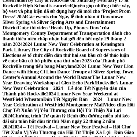
Celebration by City of Rockville on Saturday February 17 at
Rockville High School is canceled
Quyên góp những chiếc váy,
bộ vest và phụ kiện đã sử dụng hay đồ mới cho ‘Project Prom
Dress’ 2024
Các events cho Ngày lễ tình nhân ở Downtown
Silver Spring và Silver Spring Arts and Entertainment
District
Cuộc thi video ‘Heads Up, Phones Dow’ của
Montgomery County Department of Transportation dành cho
thanh thiếu niên chấp nhận bài gửi đến hết ngày 29 tháng 2
năm 2024
2024 Lunar New Year Celebration at Kensington
Park Library
The City of Rockville Board of Supervisors of
Elections sẽ tổ chức diễn đàn thứ hai sau bầu cử để thảo luận
về cuộc bầu cử bỏ phiếu qua thư năm 2023 của Thành phố
Rockville trong tiểu bang Maryland
2024 Lunar New Year Lion
Dance with Hung Ci Lion Dance Troupe at Silver Spring Town
Center’s Annual Around the World Bazaar
The Lunar New
Year Drawing Workshop at Glen Echo Park!
Rockville’s Lunar
New Year Celebration – 2024 – Lễ đón Tết Nguyên đán của
Thành phố Rockville
2024 Lunar New Year Weekend at
WestField Wheaton
Đón Tết Nguyên Đán – 2024 – Lunar New
Year Celebration at WestField Montgomery Mall
Video clips Hội
Chợ Tết Xuân Vị Yêu Thương của Hội Từ Thiện Xá Lợi
2024
Chương trình Tự quản lý Bệnh tiểu đường miễn phí kéo
dài sáu tuần bắt đầu từ thứ Năm ngày 22 tháng 2 năm
2024
2024 – Tết Festival – Lunar New Year Festival – Hội Chợ
Tết Xuân Vị Yêu Thương của Hội Từ Thiện Xá Lợi –
Đón Giao