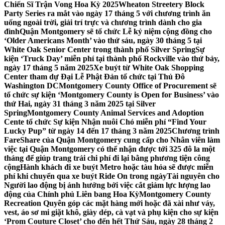
Chiến Sĩ Trận Vong Hoa Kỳ 2025
Wheaton Streetery Block
Party Series ra mắt vào ngày 17 tháng 5 với chương trình ăn
uống ngoài trời, giải trí trực và chương trình dành cho gia
đình
Quận Montgomery sẽ tổ chức Lễ kỷ niệm cộng đồng cho
‘Older Americans Month’ vào thứ sáu, ngày 30 tháng 5 tại
White Oak Senior Center trong thành phố Silver Spring
Sự
kiện ‘Truck Day’ miễn phí tại thành phố Rockville vào thứ bảy,
ngày 17 tháng 5 năm 2025
Xe buýt từ White Oak Shopping
Center tham dự Đại Lễ Phật Đản tổ chức tại Thủ Đô
Washington DC
Montgomery County Office of Procurement sẽ
tổ chức sự kiện ‘Montgomery County is Open for Business’ vào
thứ Hai, ngày 31 tháng 3 năm 2025 tại Silver
Spring
Montgomery County Animal Services and Adoption
Cente tổ chức Sự kiện Nhận nuôi Chó miễn phí “Find Your
Lucky Pup” từ ngày 14 đến 17 tháng 3 năm 2025
Chương trình
FareShare của Quận Montgomery cung cấp cho Nhân viên làm
việc tại Quận Montgomery có thể nhận được tới 325 đô la một
tháng để giúp trang trải chi phí đi lại bằng phương tiện công
cộng
Hành khách đi xe buýt Metro hoặc tàu hỏa sẽ được miễn
phí khi chuyển qua xe buýt Ride On trong ngày
Tài nguyên cho
Người lao động bị ảnh hưởng bởi việc cắt giảm lực lượng lao
động của Chính phủ Liên bang Hoa Kỳ
Montgomery County
Recreation Quyên góp các mặt hàng mới hoặc đã xài như váy,
vest, áo sơ mi giặt khô, giày dép, cà vạt và phụ kiện cho sự kiện
‘Prom Couture Closet’ cho đến hết Thứ Sáu, ngày 28 tháng 2