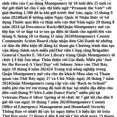
sinh viên của Cao đẳng Montgomery từ 18 tuổi đến 25 tuổi có
thể gửi thiết kế cho Cuộc thi biểu ngữ “Promote the Vote” với
giải thưởng 1.500 đô la khi gửi trước thứ Sáu, ngày 13 tháng 9
năm 2024
Buổi lễ tưởng niệm Ngày Quốc tế Nhận thức về Sử
dụng Thuốc quá liều và thắp nến vào thứ Năm ngày 29 tháng 8
năm 2024 tại Downtown Rockville
Quận Montgomery mở các
lớp học về xe đạp và xe tay ga điện tử dành cho người lớn vào
tháng 9, tháng 10 và tháng 11 năm 2024
Montgomery County
Community Action Board chấp nhận đơn Ghi Danh từ những
cư dân đủ điều kiện để đăng ký tham gia Chương trình đào tạo
vận động chính sách miễn phí
Thư viện Công cộng Brigadier
General Charles E. McGee Library trọng Quận Montgomery tổ
chức Lễ hội Âm nhạc Thân thiện với Gia đình, Miễn phí ‘Just
for the Record-A Vinyl Day’ với Johnny Juice vào Thứ Bảy,
ngày 10 tháng 8 năm 2024
24 Trang trại nông nghiệp trong
Quận Montgomery mở cửa cho du khách Mua sắm và Tham
quan vào Thứ Bảy ngày 27 và Chủ Nhật, ngày 28 tháng 7 năm
2024
Quận Montgomery cung cấp vắc-xin ‘Back-to-School’’
miễn phí cho trẻ em trong độ tuổi đi học tại nhiều địa điểm cho
đến cuối tháng 9
“Afro-Latin Dance Party” miễn phí tại
Veterans Plaza ở Silver Spring sẽ tổ chức từ 7 giờ tối cho đến 9
giờ tối vào ngày 16 tháng 7 năm 2024
Montgomery County
Office of Emergency Management and Homeland Security
Thông Báo về nhiệt độ cực kỳ nguy hiểm Có hiệu lực từ trưa
Thứ Bảy ngày 22 tháng 6 đến 8 giờ tối Chủ nhật ngày 23 tháng