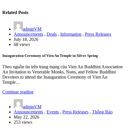
Related Posts
adminVM
Announcements
,
Deals
,
Information
,
Press Releases
July 18, 2026
68 views
Inauguration Ceremony of Vien An Temple in Silver Spring
Theo nguồn tin trên trang mạng của Vien An Buddhist Association
An Invitation to Venerable Monks, Nuns, and Fellow Buddhist
Devotees to attend the Inauguration Ceremony of Vien An
Temple…
Continue reading
adminVM
Announcements
,
Events
,
Press Releases
,
Thông Báo
May 22, 2026
253 views