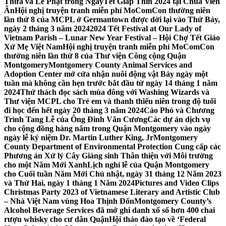
Thừa và Lễ Phật trong NgàyTết Giáp Thìn 2024 tại Chùa Viên
Ân
Hội nghị truyện tranh miễn phí MoComCon thường niên
lần thứ 8 của MCPL ở Germantown được dời lại vào Thứ Bảy,
ngày 2 tháng 3 năm 2024
2024 Tết Festival at Our Lady of
Vietnam Parish – Lunar New Year Festival – Hội Chợ Tết Giáo
Xứ Mẹ Việt Nam
Hội nghị truyện tranh miễn phí MoComCon
thường niên lần thứ 8 của Thư viện Công cộng Quận
Montgomery
Montgomery County Animal Services and
Adoption Center mở cửa nhận nuôi động vật Bảy ngày một
tuần mà không cần hẹn trước bắt đầu từ ngày 14 tháng 1 năm
2024
Thử thách đọc sách mùa đông với Washing Wizards và
Thư viện MCPL cho Trẻ em và thanh thiếu niên trong độ tuổi
đi học đến hết ngày 20 tháng 3 năm 2024
Cáo Phó và Chương
Trình Tang Lễ của Ông Đinh Văn Cương
Các dự án dịch vụ
cho cộng đồng hàng năm trong Quận Montgomery vào ngày
ngày lễ kỷ niệm Dr. Martin Luther King, Jr
Montgomery
County Department of Environmental Protection Cung cấp các
Phương án Xử lý Cây Giáng sinh Thân thiện với Môi trường
cho một Năm Mới Xanh
Lịch nghỉ lễ của Quận Montgomery
cho Cuối tuần Năm Mới Chủ nhật, ngày 31 tháng 12 Năm 2023
và Thứ Hai, ngày 1 tháng 1 Năm 2024
Pictures and Video Clips
Christmas Party 2023 of Vietnamese Literary and Artistic Club
– Nhà Việt Nam vùng Hoa Thịnh Đốn
Montgomery County’s
Alcohol Beverage Services đã mở ghi danh xổ số hơn 400 chai
rượu whisky cho cư dân Quận
Hội thảo đào tạo về ‘Federal