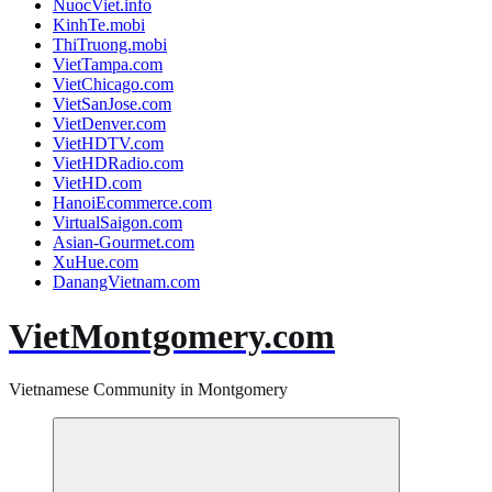
NuocViet.info
KinhTe.mobi
ThiTruong.mobi
VietTampa.com
VietChicago.com
VietSanJose.com
VietDenver.com
VietHDTV.com
VietHDRadio.com
VietHD.com
HanoiEcommerce.com
VirtualSaigon.com
Asian-Gourmet.com
XuHue.com
DanangVietnam.com
VietMontgomery.com
Vietnamese Community in Montgomery