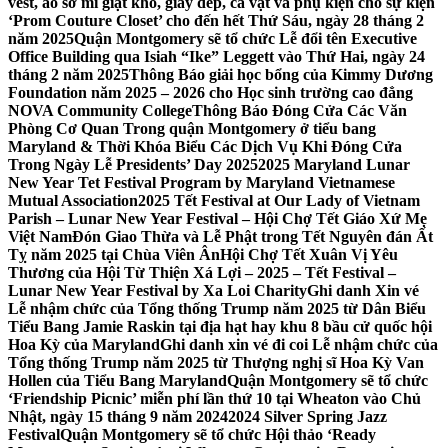
vest, áo sơ mi giặt khô, giày dép, cà vạt và phụ kiện cho sự kiện
‘Prom Couture Closet’ cho đến hết Thứ Sáu, ngày 28 tháng 2
năm 2025
Quận Montgomery sẽ tổ chức Lễ đổi tên Executive
Office Building qua Isiah “Ike” Leggett vào Thứ Hai, ngày 24
tháng 2 năm 2025
Thông Báo giải học bổng của Kimmy Dương
Foundation năm 2025 – 2026 cho Học sinh trường cao đẳng
NOVA Community College
Thông Báo Đóng Cửa Các Văn
Phòng Cơ Quan Trong quận Montgomery ở tiểu bang
Maryland & Thời Khóa Biểu Các Dịch Vụ Khi Đóng Cửa
Trong Ngày Lễ Presidents’ Day 2025
2025 Maryland Lunar
New Year Tet Festival Program by Maryland Vietnamese
Mutual Association
2025 Tết Festival at Our Lady of Vietnam
Parish – Lunar New Year Festival – Hội Chợ Tết Giáo Xứ Mẹ
Việt Nam
Đón Giao Thừa và Lễ Phật trong Tết Nguyên đán Ất
Tỵ năm 2025 tại Chùa Viên Ân
Hội Chợ Tết Xuân Vị Yêu
Thương của Hội Từ Thiện Xá Lợi – 2025 – Tết Festival –
Lunar New Year Festival by Xa Loi Charity
Ghi danh Xin vé
Lễ nhậm chức của Tổng thống Trump năm 2025 từ Dân Biểu
Tiểu Bang Jamie Raskin tại địa hạt hay khu 8 bầu cử quốc hội
Hoa Kỳ của Maryland
Ghi danh xin vé đi coi Lễ nhậm chức của
Tổng thống Trump năm 2025 từ Thượng nghị sĩ Hoa Kỳ Van
Hollen của Tiểu Bang Maryland
Quận Montgomery sẽ tổ chức
‘Friendship Picnic’ miễn phí lần thứ 10 tại Wheaton vào Chủ
Nhật, ngày 15 tháng 9 năm 2024
2024 Silver Spring Jazz
Festival
Quận Montgomery sẽ tổ chức Hội thảo ‘Ready