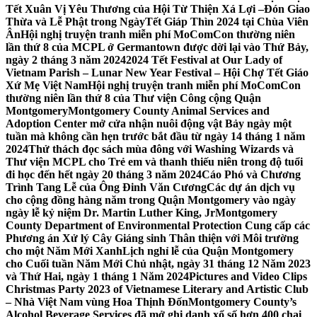
Tết Xuân Vị Yêu Thương của Hội Từ Thiện Xá Lợi –
Đón Giao
Thừa và Lễ Phật trong NgàyTết Giáp Thìn 2024 tại Chùa Viên
Ân
Hội nghị truyện tranh miễn phí MoComCon thường niên
lần thứ 8 của MCPL ở Germantown được dời lại vào Thứ Bảy,
ngày 2 tháng 3 năm 2024
2024 Tết Festival at Our Lady of
Vietnam Parish – Lunar New Year Festival – Hội Chợ Tết Giáo
Xứ Mẹ Việt Nam
Hội nghị truyện tranh miễn phí MoComCon
thường niên lần thứ 8 của Thư viện Công cộng Quận
Montgomery
Montgomery County Animal Services and
Adoption Center mở cửa nhận nuôi động vật Bảy ngày một
tuần mà không cần hẹn trước bắt đầu từ ngày 14 tháng 1 năm
2024
Thử thách đọc sách mùa đông với Washing Wizards và
Thư viện MCPL cho Trẻ em và thanh thiếu niên trong độ tuổi
đi học đến hết ngày 20 tháng 3 năm 2024
Cáo Phó và Chương
Trình Tang Lễ của Ông Đinh Văn Cương
Các dự án dịch vụ
cho cộng đồng hàng năm trong Quận Montgomery vào ngày
ngày lễ kỷ niệm Dr. Martin Luther King, Jr
Montgomery
County Department of Environmental Protection Cung cấp các
Phương án Xử lý Cây Giáng sinh Thân thiện với Môi trường
cho một Năm Mới Xanh
Lịch nghỉ lễ của Quận Montgomery
cho Cuối tuần Năm Mới Chủ nhật, ngày 31 tháng 12 Năm 2023
và Thứ Hai, ngày 1 tháng 1 Năm 2024
Pictures and Video Clips
Christmas Party 2023 of Vietnamese Literary and Artistic Club
– Nhà Việt Nam vùng Hoa Thịnh Đốn
Montgomery County’s
Alcohol Beverage Services đã mở ghi danh xổ số hơn 400 chai