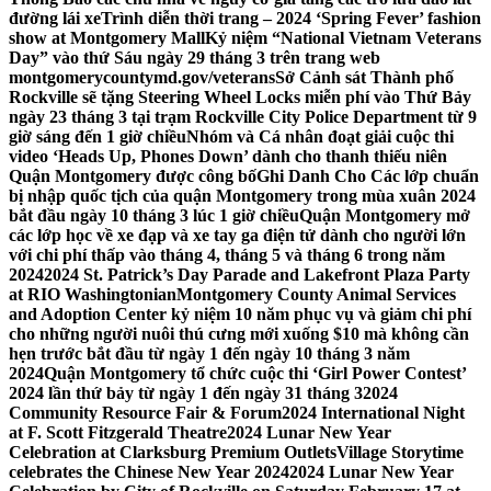
đường lái xe
Trình diễn thời trang – 2024 ‘Spring Fever’ fashion
show at Montgomery Mall
Kỷ niệm “National Vietnam Veterans
Day” vào thứ Sáu ngày 29 tháng 3 trên trang web
montgomerycountymd.gov/veterans
Sở Cảnh sát Thành phố
Rockville sẽ tặng Steering Wheel Locks miễn phí vào Thứ Bảy
ngày 23 tháng 3 tại trạm Rockville City Police Department từ 9
giờ sáng đến 1 giờ chiều
Nhóm và Cá nhân đoạt giải cuộc thi
video ‘Heads Up, Phones Down’ dành cho thanh thiếu niên
Quận Montgomery được công bố
Ghi Danh Cho Các lớp chuẩn
bị nhập quốc tịch của quận Montgomery trong mùa xuân 2024
bắt đầu ngày 10 tháng 3 lúc 1 giờ chiều
Quận Montgomery mở
các lớp học về xe đạp và xe tay ga điện tử dành cho người lớn
với chi phí thấp vào tháng 4, tháng 5 và tháng 6 trong năm
2024
2024 St. Patrick’s Day Parade and Lakefront Plaza Party
at RIO Washingtonian
Montgomery County Animal Services
and Adoption Center kỷ niệm 10 năm phục vụ và giảm chi phí
cho những người nuôi thú cưng mới xuống $10 mà không cần
hẹn trước bắt đầu từ ngày 1 đến ngày 10 tháng 3 năm
2024
Quận Montgomery tổ chức cuộc thi ‘Girl Power Contest’
2024 lần thứ bảy từ ngày 1 đến ngày 31 tháng 3
2024
Community Resource Fair & Forum
2024 International Night
at F. Scott Fitzgerald Theatre
2024 Lunar New Year
Celebration at Clarksburg Premium Outlets
Village Storytime
celebrates the Chinese New Year 2024
2024 Lunar New Year