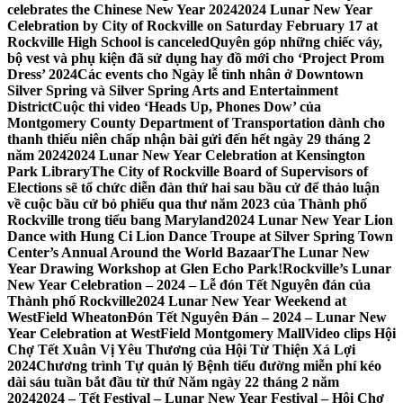
celebrates the Chinese New Year 2024
2024 Lunar New Year
Celebration by City of Rockville on Saturday February 17 at
Rockville High School is canceled
Quyên góp những chiếc váy,
bộ vest và phụ kiện đã sử dụng hay đồ mới cho ‘Project Prom
Dress’ 2024
Các events cho Ngày lễ tình nhân ở Downtown
Silver Spring và Silver Spring Arts and Entertainment
District
Cuộc thi video ‘Heads Up, Phones Dow’ của
Montgomery County Department of Transportation dành cho
thanh thiếu niên chấp nhận bài gửi đến hết ngày 29 tháng 2
năm 2024
2024 Lunar New Year Celebration at Kensington
Park Library
The City of Rockville Board of Supervisors of
Elections sẽ tổ chức diễn đàn thứ hai sau bầu cử để thảo luận
về cuộc bầu cử bỏ phiếu qua thư năm 2023 của Thành phố
Rockville trong tiểu bang Maryland
2024 Lunar New Year Lion
Dance with Hung Ci Lion Dance Troupe at Silver Spring Town
Center’s Annual Around the World Bazaar
The Lunar New
Year Drawing Workshop at Glen Echo Park!
Rockville’s Lunar
New Year Celebration – 2024 – Lễ đón Tết Nguyên đán của
Thành phố Rockville
2024 Lunar New Year Weekend at
WestField Wheaton
Đón Tết Nguyên Đán – 2024 – Lunar New
Year Celebration at WestField Montgomery Mall
Video clips Hội
Chợ Tết Xuân Vị Yêu Thương của Hội Từ Thiện Xá Lợi
2024
Chương trình Tự quản lý Bệnh tiểu đường miễn phí kéo
dài sáu tuần bắt đầu từ thứ Năm ngày 22 tháng 2 năm
2024
2024 – Tết Festival – Lunar New Year Festival – Hội Chợ