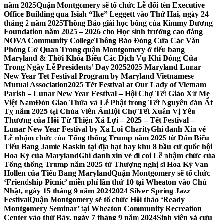
năm 2025
Quận Montgomery sẽ tổ chức Lễ đổi tên Executive
Office Building qua Isiah “Ike” Leggett vào Thứ Hai, ngày 24
tháng 2 năm 2025
Thông Báo giải học bổng của Kimmy Dương
Foundation năm 2025 – 2026 cho Học sinh trường cao đẳng
NOVA Community College
Thông Báo Đóng Cửa Các Văn
Phòng Cơ Quan Trong quận Montgomery ở tiểu bang
Maryland & Thời Khóa Biểu Các Dịch Vụ Khi Đóng Cửa
Trong Ngày Lễ Presidents’ Day 2025
2025 Maryland Lunar
New Year Tet Festival Program by Maryland Vietnamese
Mutual Association
2025 Tết Festival at Our Lady of Vietnam
Parish – Lunar New Year Festival – Hội Chợ Tết Giáo Xứ Mẹ
Việt Nam
Đón Giao Thừa và Lễ Phật trong Tết Nguyên đán Ất
Tỵ năm 2025 tại Chùa Viên Ân
Hội Chợ Tết Xuân Vị Yêu
Thương của Hội Từ Thiện Xá Lợi – 2025 – Tết Festival –
Lunar New Year Festival by Xa Loi Charity
Ghi danh Xin vé
Lễ nhậm chức của Tổng thống Trump năm 2025 từ Dân Biểu
Tiểu Bang Jamie Raskin tại địa hạt hay khu 8 bầu cử quốc hội
Hoa Kỳ của Maryland
Ghi danh xin vé đi coi Lễ nhậm chức của
Tổng thống Trump năm 2025 từ Thượng nghị sĩ Hoa Kỳ Van
Hollen của Tiểu Bang Maryland
Quận Montgomery sẽ tổ chức
‘Friendship Picnic’ miễn phí lần thứ 10 tại Wheaton vào Chủ
Nhật, ngày 15 tháng 9 năm 2024
2024 Silver Spring Jazz
Festival
Quận Montgomery sẽ tổ chức Hội thảo ‘Ready
Montgomery Seminar’ tại Wheaton Community Recreation
Center vào thứ Bảy, ngày 7 tháng 9 năm 2024
Sinh viên và cựu