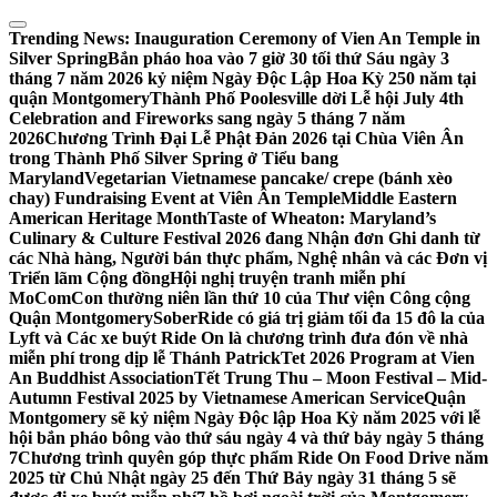
Skip
to
Trending News:
Inauguration Ceremony of Vien An Temple in
content
Silver Spring
Bắn pháo hoa vào 7 giờ 30 tối thứ Sáu ngày 3
tháng 7 năm 2026 kỷ niệm Ngày Độc Lập Hoa Kỳ 250 năm tại
quận Montgomery
Thành Phố Poolesville dời Lễ hội July 4th
Celebration and Fireworks sang ngày 5 tháng 7 năm
2026
Chương Trình Đại Lễ Phật Đản 2026 tại Chùa Viên Ân
trong Thành Phố Silver Spring ở Tiểu bang
Maryland
Vegetarian Vietnamese pancake/ crepe (bánh xèo
chay) Fundraising Event at Viên Ân Temple
Middle Eastern
American Heritage Month
Taste of Wheaton: Maryland’s
Culinary & Culture Festival 2026 đang Nhận đơn Ghi danh từ
các Nhà hàng, Người bán thực phẩm, Nghệ nhân và các Đơn vị
Triển lãm Cộng đồng
Hội nghị truyện tranh miễn phí
MoComCon thường niên lần thứ 10 của Thư viện Công cộng
Quận Montgomery
SoberRide có giá trị giảm tối đa 15 đô la của
Lyft và Các xe buýt Ride On là chương trình đưa đón về nhà
miễn phí trong dịp lễ Thánh Patrick
Tet 2026 Program at Vien
An Buddhist Association
Tết Trung Thu – Moon Festival – Mid-
Autumn Festival 2025 by Vietnamese American Service
Quận
Montgomery sẽ kỷ niệm Ngày Độc lập Hoa Kỳ năm 2025 với lễ
hội bắn pháo bông vào thứ sáu ngày 4 và thứ bảy ngày 5 tháng
7
Chương trình quyên góp thực phẩm Ride On Food Drive năm
2025 từ Chủ Nhật ngày 25 đến Thứ Bảy ngày 31 tháng 5 sẽ