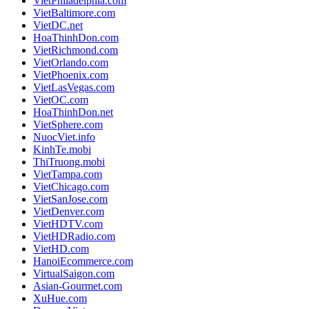
VietPhiladelphia.com
VietBaltimore.com
VietDC.net
HoaThinhDon.com
VietRichmond.com
VietOrlando.com
VietPhoenix.com
VietLasVegas.com
VietOC.com
HoaThinhDon.net
VietSphere.com
NuocViet.info
KinhTe.mobi
ThiTruong.mobi
VietTampa.com
VietChicago.com
VietSanJose.com
VietDenver.com
VietHDTV.com
VietHDRadio.com
VietHD.com
HanoiEcommerce.com
VirtualSaigon.com
Asian-Gourmet.com
XuHue.com