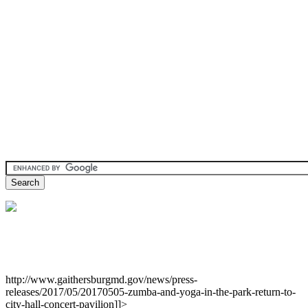
http://www.gaithersburgmd.gov/news/press-
releases/2017/05/20170505-zumba-and-yoga-in-the-park-return-to-
city-hall-concert-pavilion]]>