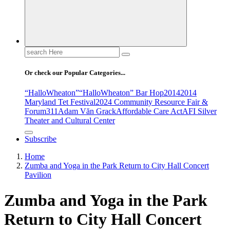
Search
for:
Or check our Popular Categories...
“HalloWheaton”
“HalloWheaton” Bar Hop
2014
2014
Maryland Tet Festival
2024 Community Resource Fair &
Forum
311
Adam Văn Grack
Affordable Care Act
AFI Silver
Theater and Cultural Center
Subscribe
Home
Zumba and Yoga in the Park Return to City Hall Concert
Pavilion
Zumba and Yoga in the Park
Return to City Hall Concert