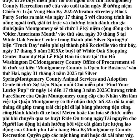
được đi xe buýt miễn phí
7 hồ bơi ngoài trời của Montgomery
County Recreation mở cửa vào cuối tuần ngày lễ tưởng niệm
Chiến Sĩ Trận Vong Hoa Kỳ 2025
Wheaton Streetery Block
Party Series ra mắt vào ngày 17 tháng 5 với chương trình ăn
uống ngoài trời, giải trí trực và chương trình dành cho gia
đình
Quận Montgomery sẽ tổ chức Lễ kỷ niệm cộng đồng cho
‘Older Americans Month’ vào thứ sáu, ngày 30 tháng 5 tại
White Oak Senior Center trong thành phố Silver Spring
Sự
kiện ‘Truck Day’ miễn phí tại thành phố Rockville vào thứ bảy,
ngày 17 tháng 5 năm 2025
Xe buýt từ White Oak Shopping
Center tham dự Đại Lễ Phật Đản tổ chức tại Thủ Đô
Washington DC
Montgomery County Office of Procurement sẽ
tổ chức sự kiện ‘Montgomery County is Open for Business’ vào
thứ Hai, ngày 31 tháng 3 năm 2025 tại Silver
Spring
Montgomery County Animal Services and Adoption
Cente tổ chức Sự kiện Nhận nuôi Chó miễn phí “Find Your
Lucky Pup” từ ngày 14 đến 17 tháng 3 năm 2025
Chương trình
FareShare của Quận Montgomery cung cấp cho Nhân viên làm
việc tại Quận Montgomery có thể nhận được tới 325 đô la một
tháng để giúp trang trải chi phí đi lại bằng phương tiện công
cộng
Hành khách đi xe buýt Metro hoặc tàu hỏa sẽ được miễn
phí khi chuyển qua xe buýt Ride On trong ngày
Tài nguyên cho
Người lao động bị ảnh hưởng bởi việc cắt giảm lực lượng lao
động của Chính phủ Liên bang Hoa Kỳ
Montgomery County
Recreation Quyên góp các mặt hàng mới hoặc đã xài như váy,