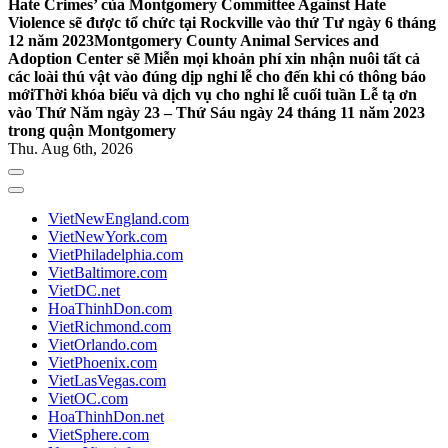
Hate Crimes’ của Montgomery Committee Against Hate
Violence sẽ được tổ chức tại Rockville vào thứ Tư ngày 6 tháng
12 năm 2023
Montgomery County Animal Services and
Adoption Center sẽ Miễn mọi khoản phí xin nhận nuôi tất cả
các loài thú vật vào đúng dịp nghỉ lễ cho đến khi có thông báo
mới
Thời khóa biểu và dịch vụ cho nghỉ lễ cuối tuần Lễ tạ ơn
vào Thứ Năm ngày 23 – Thứ Sáu ngày 24 tháng 11 năm 2023
trong quận Montgomery
Thu. Aug 6th, 2026
VietNewEngland.com
VietNewYork.com
VietPhiladelphia.com
VietBaltimore.com
VietDC.net
HoaThinhDon.com
VietRichmond.com
VietOrlando.com
VietPhoenix.com
VietLasVegas.com
VietOC.com
HoaThinhDon.net
VietSphere.com