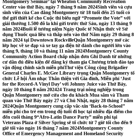
Montgomery Seminar’ tại Wheaton Community Recreation
Center vào thứ Bảy, ngày 7 tháng 9 năm 2024
Sinh viên và cựu
sinh viên của Cao đẳng Montgomery từ 18 tuổi đến 25 tuổi có
thể gửi thiết kế cho Cuộc thi biểu ngữ “Promote the Vote” với
giải thưởng 1.500 đô la khi gửi trước thứ Sáu, ngày 13 tháng 9
năm 2024
Buổi lễ tưởng niệm Ngày Quốc tế Nhận thức về Sử
dụng Thuốc quá liều và thắp nến vào thứ Năm ngày 29 tháng 8
năm 2024 tại Downtown Rockville
Quận Montgomery mở các
lớp học về xe đạp và xe tay ga điện tử dành cho người lớn vào
tháng 9, tháng 10 và tháng 11 năm 2024
Montgomery County
Community Action Board chấp nhận đơn Ghi Danh từ những
cư dân đủ điều kiện để đăng ký tham gia Chương trình đào tạo
vận động chính sách miễn phí
Thư viện Công cộng Brigadier
General Charles E. McGee Library trọng Quận Montgomery tổ
chức Lễ hội Âm nhạc Thân thiện với Gia đình, Miễn phí ‘Just
for the Record-A Vinyl Day’ với Johnny Juice vào Thứ Bảy,
ngày 10 tháng 8 năm 2024
24 Trang trại nông nghiệp trong
Quận Montgomery mở cửa cho du khách Mua sắm và Tham
quan vào Thứ Bảy ngày 27 và Chủ Nhật, ngày 28 tháng 7 năm
2024
Quận Montgomery cung cấp vắc-xin ‘Back-to-School’’
miễn phí cho trẻ em trong độ tuổi đi học tại nhiều địa điểm cho
đến cuối tháng 9
“Afro-Latin Dance Party” miễn phí tại
Veterans Plaza ở Silver Spring sẽ tổ chức từ 7 giờ tối cho đến 9
giờ tối vào ngày 16 tháng 7 năm 2024
Montgomery County
Office of Emergency Management and Homeland Security