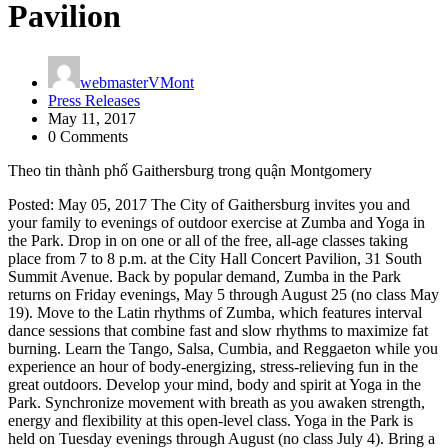
Pavilion
webmasterVMont
Press Releases
May 11, 2017
0 Comments
Theo tin thành phố Gaithersburg trong quận Montgomery
Posted: May 05, 2017 The City of Gaithersburg invites you and
your family to evenings of outdoor exercise at Zumba and Yoga in
the Park. Drop in on one or all of the free, all-age classes taking
place from 7 to 8 p.m. at the City Hall Concert Pavilion, 31 South
Summit Avenue. Back by popular demand, Zumba in the Park
returns on Friday evenings, May 5 through August 25 (no class May
19). Move to the Latin rhythms of Zumba, which features interval
dance sessions that combine fast and slow rhythms to maximize fat
burning. Learn the Tango, Salsa, Cumbia, and Reggaeton while you
experience an hour of body-energizing, stress-relieving fun in the
great outdoors. Develop your mind, body and spirit at Yoga in the
Park. Synchronize movement with breath as you awaken strength,
energy and flexibility at this open-level class. Yoga in the Park is
held on Tuesday evenings through August (no class July 4). Bring a