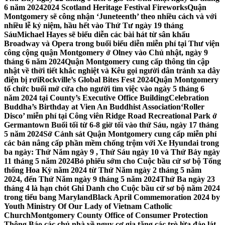
6 năm 2024
2024 Scotland Heritage Festival Fireworks
Quận
Montgomery sẽ công nhận ‘Juneteenth’ theo nhiều cách và với
nhiều lễ kỷ niệm, hầu hết vào Thứ Tư ngày 19 tháng
Sáu
Michael Hayes sẽ biểu diễn các bài hát từ sân khấu
Broadway và Opera trong buổi biểu diễn miễn phí tại Thư viện
công cộng quận Montgomery ở Olney vào Chủ nhật, ngày 9
tháng 6 năm 2024
Quận Montgomery cung cấp thông tin cập
nhật về thời tiết khắc nghiệt và Kêu gọi người dân tránh xa dây
điện bị rơi
Rockville’s Global Bites Fest 2024
Quận Montgomery
tổ chức buổi mở cửa cho người tìm việc vào ngày 5 tháng 6
năm 2024 tại County’s Executive Office Building
Celebration
Buddha’s Birthday at Vien An Buddhist Association
‘Roller
Disco’ miễn phí tại Công viên Ridge Road Recreational Park ở
Germantown Buổi tối từ 6-8 giờ tối vào thứ Sáu, ngày 17 tháng
5 năm 2024
Sở Cảnh sát Quận Montgomery cung cấp miễn phí
các bản nâng cấp phần mềm chống trộm với Xe Hyundai trong
ba ngày: Thứ Năm ngày 9 , Thứ Sáu ngày 10 và Thứ Bảy ngày
11 tháng 5 năm 2024
Bỏ phiếu sớm cho Cuộc bầu cử sơ bộ Tổng
thống Hoa Kỳ năm 2024 từ Thứ Năm ngày 2 tháng 5 năm
2024, đến Thứ Năm ngày 9 tháng 5 năm 2024
Thứ Ba ngày 23
tháng 4 là hạn chót Ghi Danh cho Cuộc bầu cử sơ bộ năm 2024
trong tiểu bang Maryland
Black April Commemoration 2024 by
Youth Ministry Of Our Lady of Vietnam Catholic
Church
Montgomery County Office of Consumer Protection
Thông Báo các chủ nhà về nguy cơ gia tăng các trò lừa đảo lát