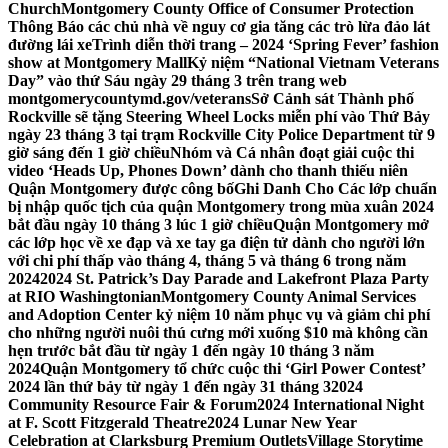
Church
Montgomery County Office of Consumer Protection
Thông Báo các chủ nhà về nguy cơ gia tăng các trò lừa đảo lát
đường lái xe
Trình diễn thời trang – 2024 ‘Spring Fever’ fashion
show at Montgomery Mall
Kỷ niệm “National Vietnam Veterans
Day” vào thứ Sáu ngày 29 tháng 3 trên trang web
montgomerycountymd.gov/veterans
Sở Cảnh sát Thành phố
Rockville sẽ tặng Steering Wheel Locks miễn phí vào Thứ Bảy
ngày 23 tháng 3 tại trạm Rockville City Police Department từ 9
giờ sáng đến 1 giờ chiều
Nhóm và Cá nhân đoạt giải cuộc thi
video ‘Heads Up, Phones Down’ dành cho thanh thiếu niên
Quận Montgomery được công bố
Ghi Danh Cho Các lớp chuẩn
bị nhập quốc tịch của quận Montgomery trong mùa xuân 2024
bắt đầu ngày 10 tháng 3 lúc 1 giờ chiều
Quận Montgomery mở
các lớp học về xe đạp và xe tay ga điện tử dành cho người lớn
với chi phí thấp vào tháng 4, tháng 5 và tháng 6 trong năm
2024
2024 St. Patrick’s Day Parade and Lakefront Plaza Party
at RIO Washingtonian
Montgomery County Animal Services
and Adoption Center kỷ niệm 10 năm phục vụ và giảm chi phí
cho những người nuôi thú cưng mới xuống $10 mà không cần
hẹn trước bắt đầu từ ngày 1 đến ngày 10 tháng 3 năm
2024
Quận Montgomery tổ chức cuộc thi ‘Girl Power Contest’
2024 lần thứ bảy từ ngày 1 đến ngày 31 tháng 3
2024
Community Resource Fair & Forum
2024 International Night
at F. Scott Fitzgerald Theatre
2024 Lunar New Year
Celebration at Clarksburg Premium Outlets
Village Storytime