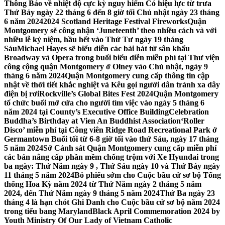
Thông Báo về nhiệt độ cực kỳ nguy hiểm Có hiệu lực từ trưa
Thứ Bảy ngày 22 tháng 6 đến 8 giờ tối Chủ nhật ngày 23 tháng
6 năm 2024
2024 Scotland Heritage Festival Fireworks
Quận
Montgomery sẽ công nhận ‘Juneteenth’ theo nhiều cách và với
nhiều lễ kỷ niệm, hầu hết vào Thứ Tư ngày 19 tháng
Sáu
Michael Hayes sẽ biểu diễn các bài hát từ sân khấu
Broadway và Opera trong buổi biểu diễn miễn phí tại Thư viện
công cộng quận Montgomery ở Olney vào Chủ nhật, ngày 9
tháng 6 năm 2024
Quận Montgomery cung cấp thông tin cập
nhật về thời tiết khắc nghiệt và Kêu gọi người dân tránh xa dây
điện bị rơi
Rockville’s Global Bites Fest 2024
Quận Montgomery
tổ chức buổi mở cửa cho người tìm việc vào ngày 5 tháng 6
năm 2024 tại County’s Executive Office Building
Celebration
Buddha’s Birthday at Vien An Buddhist Association
‘Roller
Disco’ miễn phí tại Công viên Ridge Road Recreational Park ở
Germantown Buổi tối từ 6-8 giờ tối vào thứ Sáu, ngày 17 tháng
5 năm 2024
Sở Cảnh sát Quận Montgomery cung cấp miễn phí
các bản nâng cấp phần mềm chống trộm với Xe Hyundai trong
ba ngày: Thứ Năm ngày 9 , Thứ Sáu ngày 10 và Thứ Bảy ngày
11 tháng 5 năm 2024
Bỏ phiếu sớm cho Cuộc bầu cử sơ bộ Tổng
thống Hoa Kỳ năm 2024 từ Thứ Năm ngày 2 tháng 5 năm
2024, đến Thứ Năm ngày 9 tháng 5 năm 2024
Thứ Ba ngày 23
tháng 4 là hạn chót Ghi Danh cho Cuộc bầu cử sơ bộ năm 2024
trong tiểu bang Maryland
Black April Commemoration 2024 by
Youth Ministry Of Our Lady of Vietnam Catholic