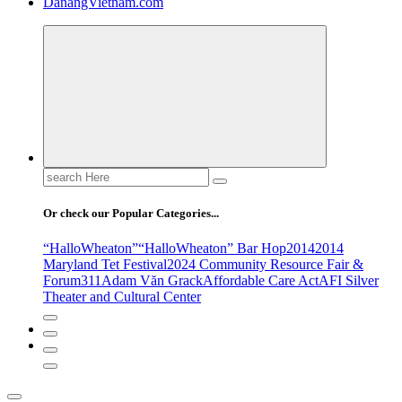
DanangVietnam.com
Search
for:
Or check our Popular Categories...
“HalloWheaton”
“HalloWheaton” Bar Hop
2014
2014
Maryland Tet Festival
2024 Community Resource Fair &
Forum
311
Adam Văn Grack
Affordable Care Act
AFI Silver
Theater and Cultural Center